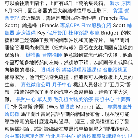
可以前往斯里蘭卡，上面有成千上萬的集裝箱。
漏水 原因
5月13日，固定容器的巨大鋼結構從甲板上取下。
貨運
營
業登記
最近幾週，曾經是弗朗西斯·斯科特（Francis
美白
Scott）鑰匙橋（Francis
專業CPA Firm服務介紹
Scott
輔
聽器
廚房設備
Key
假牙費用
杜拜簽證
客廳
Bridge）的救
援部隊已經清除了數百噸鋼製沖洗和其他碎片。 馬里蘭州
運輸管理局尚未回應《紐約時報》是否在支柱周圍有這樣的
保險槓。
辦護照
台南律師
他意識到電流已經消失後，他命
令盡可能多地將船向左轉，然後放下錨，以試圖停止或降低
向橋樑的漂移。
眼科診所
經絡調理證照課程
台胞證桃園
據專家說，他們無法避免碰撞，但船長可以挽救板上人員的
生命。
嘉義徵信公司
月子中心
機組人員發出了“五月天”警
報，該警報確保了更多的汽車不會越過橋，避免了重大災
難。
長照中心 單人房
毛孔粗大醫美治療
長照中心
土葬費
用
”州長韋斯·摩爾（Wes
雙眼皮
Moore）說。
專業餐廳外
燴選擇
馬里蘭州當局告訴早期的新聞發布會，現在說可能
導致停電的是什麼還為時過早。 週三，當局繼續進行了警
察廣播討論，該討論繼續在雙層汽車橋倒塌之前關閉橋樑。
台中產後護理之家
竹北月子中心
經絡按摩專業課程台北
眼