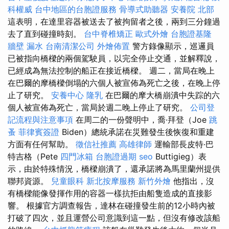
科權威
台中地區的台胞證服務
骨導式助聽器
安養院 北部
這表明，在達里容器被送去了被拘留者之後，兩到三分鐘過
去了直到碰撞時刻。
台中脊椎矯正
歐式外燴
台胞證基隆
牆壁 漏水
台南清潔公司
外燴佈置
警方錄像顯示，巡邏員
已被指向橋樑的兩個駕駛員，以完全停止交通，並解釋說，
已經成為無法控制的船正在接近橋樑。 週二，當局在晚上
在巴爾的摩橋樑倒塌的六個人被宣佈為死亡之後，在晚上停
止了研究。
安養中心
隆乳
在巴爾的摩大橋崩潰中失踪的六
個人被宣佈為死亡，當局於週二晚上停止了研究。
公司登
記流程與注意事項
在周二的一份聲明中，喬·拜登（Joe
跳
蚤
菲律賓簽證
Biden）總統承諾在災難發生後恢復和重建
方面有任何幫助。
徵信社推薦
高雄律師
運輸部長皮特·巴
特吉格（Pete
四門冰箱
台胞證過期
seo
Buttigieg）表
示，由於特殊情況，橋樑崩潰了，還承諾將為馬里蘭州提供
聯邦資源。
兒童眼科
新北按摩服務
新竹外燴
他指出，沒
有橋樑能像發揮作用的容器一樣抗拒由船隻造成的直接影
響。 根據官方調查報告，達林在碰撞發生前的12小時內被
打破了四次，並且運營公司意識到這一點，但沒有修改該船