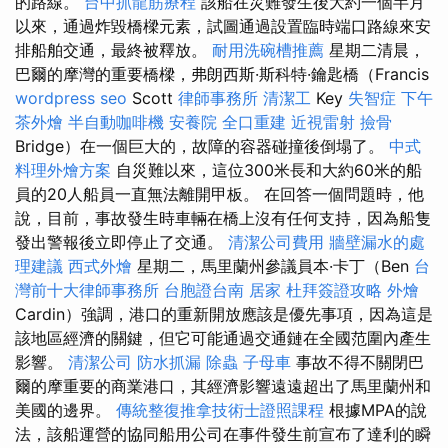
的路線。
台中抓龍筋療程
該船在災難發生後大約一個半月
以來，通過炸毀橋樑元素，試圖通過設置臨時端口路線來安
排船舶交通，最終被釋放。
耐用洗碗槽推薦
星期二清晨，
巴爾的摩灣的重要橋樑，弗朗西斯·斯科特·鑰匙橋（Francis
wordpress seo
Scott
律師事務所
清潔工
Key
失智症
下午
茶外燴
半自動咖啡機
安養院
全口重建
近視雷射
撿骨
Bridge）在一個巨大的，故障的容器碰撞後倒塌了。
中式
料理外燴方案
自災難以來，這位300米長和大約60米的船
員的20人船員一直無法離開甲板。 在回答一個問題時，他
說，目前，事故發生時車輛在橋上沒有任何支持，因為船隻
發出警報後立即停止了交通。
清潔公司費用
牆壁漏水的處
理建議
西式外燴
星期二，馬里蘭州參議員本·卡丁（Ben
台
灣前十大律師事務所
台胞證台南
居家
杜拜簽證攻略
外燴
Cardin）強調，港口的重新開放應該是優先事項，因為這是
該地區經濟的關鍵，但它可能通過交通鏈在全國范圍內產生
影響。
清潔公司
防水抓漏
除蟲
子母車
事故不得不關閉巴
爾的摩重要的商業港口，其經濟影響遠遠超出了馬里蘭州和
美國的邊界。
傳統整復推拿技術士證照課程
根據MPA的說
法，該船運營的協同船用公司在事件發生前宣布了達利的瞬