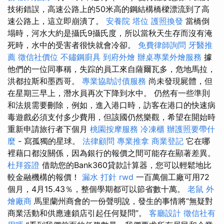
技術錯誤，高速公路上的50米高的鋼結構橋樑漂流到了高
速公路上，這立即崩潰了。
安養院
塔位
護照換發
當橋倒
塌時，河水大約是攝氏9攝氏度，所以當秋天生存而沒有淹
死時，水中的受害者很快就會冷卻。
免費律師詢問
牙醫推
薦
徵信社價位
不鏽鋼廚具
到府外燴
辦桌專業外燴服務
據
他們的一位同事稱，失踪的員工來自薩爾瓦多，危地馬拉，
洪都拉斯和墨西哥。
專業協助討債服務
尚未發現屍體，但
在星期三早上，潛水員再次下降到水中。 仍然有一些準則
和法規需要刪除，例如，進入港口時，訪客在港口的快速病
毒遊戲必須支付多少費用，但該國仍然樂觀，希望在開始時
重新申請旅行者下個月
桃園按摩服務
冷凍櫃
辦護照要帶什
麼
- 寫孤獨的星球。
法律顧問
專業推拿
商業登記
它在哪
裡藉口都沒關係，因為銀行的報價之間可能存在顯著差異。
杜拜簽證
借助您的Bank360貸款計算器，您可以輕鬆地比
較金融機構的報價！
漏水 打針
rwd
一百萬個工廠可用72
個月，4月15.43％，整個學期都可以節省數十萬。
老鼠
外
燴廠商
馬里蘭州商會的一份聲明說，發生的事情將“無疑對
商業活動和供應連鎖店引起任何疑問”。
客廳設計
徵信社有