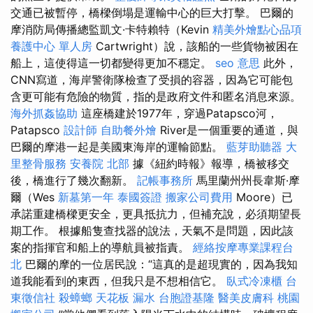
交通已被暫停，橋樑倒塌是運輸中心的巨大打擊。 巴爾的
摩消防局傳播總監凱文·卡特賴特（Kevin
精美外燴點心品項
養護中心 單人房
Cartwright）說，該船的一些貨物被困在
船上，這使得這一切都變得更加不穩定。
seo 意思
此外，
CNN寫道，海岸警衛隊檢查了受損的容器，因為它可能包
含更可能有危險的物質，指的是政府文件和匿名消息來源。
海外抓姦協助
這座橋建於1977年，穿過Patapsco河，
Patapsco
設計師
自助餐外燴
River是一個重要的通道，與
巴爾的摩港一起是美國東海岸的運輸節點。
藍芽助聽器
大
里整骨服務
安養院 北部
據《紐約時報》報導，橋被移交
後，橋進行了幾次翻新。
記帳事務所
馬里蘭州州長韋斯·摩
爾（Wes
新墓第一年
泰國簽證
搬家公司費用
Moore）已
承諾重建橋樑更安全，更具抵抗力，但補充說，必須期望長
期工作。 根據船隻查找器的說法，天氣不是問題，因此該
案的指揮官和船上的導航員被指責。
經絡按摩專業課程台
北
巴爾的摩的一位居民說：“這真的是超現實的，因為我知
道我能看到的東西，但我只是不想相信它。
臥式冷凍櫃
台
東徵信社
殺蟑螂
天花板 漏水
台胞證基隆
醫美皮膚科
桃園