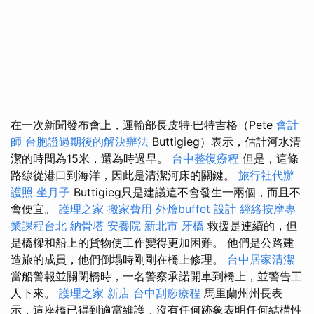
在一次新聞發布會上，運輸部長皮特·巴特吉格（Pete
會計
師
台胞證過期後的解決辦法
Buttigieg）表示，估計河水清
潔的時間為15米，還為時過早。
台中整復療程
但是，這條
路線從港口到海洋，因此是清潔河床的關鍵。
旅行社代辦
護照
坐月子
Buttigieg只是建議這不會發生一兩個，而且不
會便宜。
護理之家
搬家費用
外燴buffet
設計
經絡按摩專
業課程台北
納骨塔
安養院 新北市
牙橋
救援是連續的，但
是橋樑和船上的貨物使工作變得更加困難。 他們是公路建
造旅的成員，他們倒塌時剛剛在橋上修理。
台中居家清潔
當船警報並關閉橋時，一名警察承諾開車到橋上，並警告工
人下來。
護理之家 新店
台中刮痧療程
馬里蘭州州長表
示，這座橋已得到適當維護，沒有任何跡象表明任何結構性