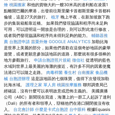
燴
桃園搬家
和他的貨物大約一艘30米高的達利船在凌晨1
點離開巴爾的摩港，出發前往斯里蘭卡首都斯里蘭卡首都科
倫坡，這是27天的旅行。
植牙
晚上半夜，在新加坡旗下跑
步的集裝箱船靠近橋。 如果我們發現協議和程序尚未足夠
可用，可以證明這一開放是合理的，則可以對此進行修改，
或者我們發現協議和程序尚未得到足夠的能力。
輔聽器推
薦
台胞證申請
苗栗外燴
GOOGLE ANALYTICS
加勒比海
是世界上美麗的部分，如果他們喜歡在這個奇妙地區的豪華
遊覽，或者更願意參加該地區的道路，那麼就有很多很棒的
地方參觀旅行。
申請台胞證照片規範
徵信社
從透明的藍色
水域到世界上最美麗的海灘的接近，有許多不同的因素使魔
法港口可以隨之走路。
肉毒桿菌
養生村
台南搬家
食品機
械
台胞證辦理
這是該地區的七個珠寶，值得下次發現加勒
比海水域。
護理之家 單人房
桃園按摩服務
聯邦調查局已
經確認，沒有什麼可以表明故意或恐怖主義的。 美國廣播
公司（ABC）新聞現在寫道，海灘上的一群工人起訴了達利
（Dali）的所有者和領導人，辯稱他們在港口關閉後沒有收
入。
台北會計師
什麼是卡式台胞證
台中眼科
根據Equasis