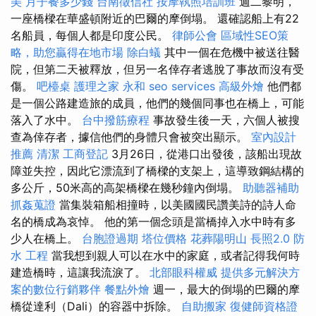
美
月子餐多少錢
台南徵信社
按摩執照培訓班
週二黎明，
一座橋樑在華盛頓附近的巴爾的摩倒塌。 還確認船上有22
名船員，每個人都是印度公民。
律師公會
區域性SEO策
略，助您贏得在地市場
除白蟻
其中一個在危機中被送往醫
院，但第二天被釋放，但另一名倖存者逃脫了事故而沒有受
傷。
吧檯桌
護理之家 永和
seo services
高級外燴
他們都
是一個公路建造旅的成員，他們的幾個同事也在橋上，可能
落入了水中。
台中撥筋療程
事故發生後一天，六個人被搜
查為倖存者，據信他們的身體只會被突出顯示。
室內設計
推薦
清潔
工商登記
3月26日，從港口出發後，該船出現故
障並失控，因此它漂流到了橋樑的支架上，這導致鋼結構的
多公斤，50米高的高架橋樑在幾秒鐘內倒塌。
助聽器補助
抓姦蒐證
當集裝箱船相撞時，以美國國民讚美詩的詩人命
名的橋成為哀悼。 他的第一個念頭是當橋掉入水中時有多
少人在橋上。
台胞證過期
塔位價格
花葬陽明山
長照2.0
防
水 工程
當我想到親人可以在水中的家庭，或者記得我何時
建造橋時，這讓我流淚了。
北部眼科權威
提供多元解決方
案的數位行銷夥伴
餐點外燴
週一，最大的倒塌的巴爾的摩
橋從達利（Dali）的容器中拆除。
自助搬家
復健師資格證