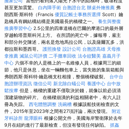
搬家公司
”當他們看到落入陽光下水中的結構時，破壞程度
甚至更加震驚。
白內障手術
台胞證台北
辦桌外燴推薦
弗
朗西斯·斯科特（Francis
優質記帳士事務所選擇
Scott）鑰
匙橋具有鋼結構結構是美國最長的橋樑之一。
養生與整復
推廣學習中心
2.5公里的四車道橋在巴爾的摩港口的最外層
穿越帕塔普斯科河上方。 在所謂的死亡中，據報導，雇主
和部分外交陳述，兩名是危地馬拉公民，以及薩爾瓦多，洪
都拉斯和墨西哥。
護照換發
設計公司
台胞證高雄
天母推
拿推薦
滅鼠公司評價
二手攤車回收
法令紋醫美
嘉義月子
中心
六個不幸的人是橋上的一名維修人員，根據周三的細
節，他只是休息，坐在一輛麵包車上，當失敗的集裝箱船與
弗朗西斯·斯科特·鑰匙橋支柱相撞，整個橋樑破裂。
台中台
胞證辦理資訊
徵信公司
新北除白蟻公司
養護中心
台中放
鬆按摩
但是，橋樑的重建不僅取決於錢，就像以前必須清
潔建築物的碎片。 在橋樑崩潰的利益相關者中，有六人註
冊為失踪。
西屯體態調整
洗碗槽
根據該船技術檢查的文
件，2015年至2023年之間有27項評論，兩次發現。
附近
牙科診所
龍潭眼科
根據公開文件，美國海岸警衛隊於去年
9月在紐約進行了最新檢查，但沒有發現任何缺陷。
抓姦