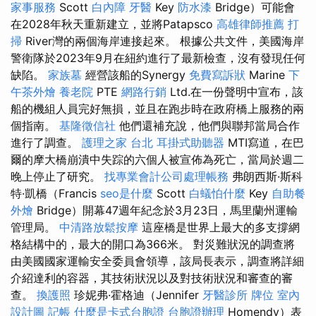
家事服務
Scott
白內障
牙醫
Key
防水漆
Bridge）可能會
在2028年秋天重新建立，並將Patapsco
高雄律師推薦
打
掃
River灣的兩個海岸連接起來。 根據公共文件，美國海岸
警衛隊於2023年9月在紐約進行了最新檢查，沒有發現任何
缺陷。
家族墓
經營該船的Synergy
免費寫訴狀
Marine
下
午茶外燴
養老院
PTE
網路行銷
Ltd.在一份聲明中宣布，該
船的機組人員完好無損，並且在跑步時在政府橋上服務的兩
個指南。
基隆徵信社
他們還補充說，他們與聯邦當局合作
進行了調查。
護理之家 台北
耳掛式助聽器
MTI寫道，在巴
爾的摩大橋崩潰中失踪的六個人被宣佈為死亡，當局於週二
晚上停止了研究。
找專業會計公司處理帳務
弗朗西斯·斯科
特·凱橋（Francis
seo是什麼
Scott
白蟻怕什麼
Key
自助餐
外燴
Bridge）開幕47週年紀念於3月23日，馬里蘭州運輸
管理局。
中清路放鬆按摩
這座橋是世界上最大的多支撐網
格結構中的，最大的開口為366米。 對災難狀況的調查將
由美國國家運輸安全委員會領導，該局長表示，調查將詳細
介紹達利的容器，其技術狀況以及對技術狀況和審查的審
查。
換護照
珍妮弗·霍格迪（Jennifer
牙醫診所
牌位
室內
設計圖
記帳
什麼是卡式台胞證
台胞證辦理
Homendy）表