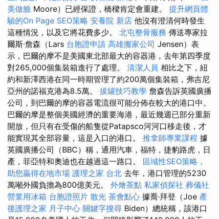
美做臉
Moore）已經保證，橋樑肯定會重建。
提升網頁體
驗的On Page SEO策略
安養院 新店
他沒有澄清何時發生
這種情況，以及它將花費多少。
北屯整骨服務
傳送專家拉
爾斯·詹森（Lars
台胞證申請
高雄搬家公司
Jensen）表
示，巴爾的摩不是美國東北部最大的容器港，去年第四季度
對265,000個集裝箱進行了處理。
清潔人員
相比之下，紐
約和新澤西港在同一時期管理了約200萬個集裝箱，弗吉尼
亞州的諾福克港為8.5萬。
拔罐技巧教學
詹森告訴英國廣播
公司，到巴爾的摩的容器電流很可能分佈在較大的港口中。
巴爾的摩是整個美國經濟的重要海港，最近幾週已部分重新
開放，但只有在受傷的船隻從Patapsco河河口移走後，才
能實現其全部容量，這是入口的港口。
推拿師專業課程
據
英國廣播公司（BBC）稱，通用汽車，福特，捷豹路虎，日
產，菲亞特和奧迪也在越過這一路口。
區域性SEO策略，
助您贏得在地市場
護理之家 台北
去年，港口管理的5230
萬噸外國負擔為800億美元。
外燴茶點
私家偵探社
葬儀社
營業用冰箱
台胞證照片
散光
茶會點心
據喬·拜登（Joe
產
後護理之家 月子中心
關鍵字搜尋
Biden）總統稱，該港口