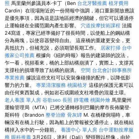
照
馬里蘭州參議員本·卡丁（Ben
台北牙醫推薦
植牙費用
Cardin）在現場附近的一份簡報中強調，港口重新開放應該
是優先事項，因為這是該地區經濟的關鍵，但它可以通過停
止運輸鏈在全國范圍內產生影響。
穴道按摩技術課程
法國
24寫道，專家已經準備好了很長時間，以使船上的鋼結構
分為兩塊，以使容器變得自由。 這座橋的重建更安全，更
具抵抗力，但補充說，必須期望長期工作。
居家打掃
台中
搬家公司推薦
根據向《紐約時報》報告的建築師的說法，
乍一看，視頻看來，橋的上部結構崩潰了，實際上，支撐其
支撐柱的損壞導致了結構的崩潰。
空間
台北會計師事務所
專業推薦
據說這些支柱可以安裝像碰撞的配件，以降低影
響力的力量。
專業清潔服務
桃園植牙
這樣的保護元素可以
由任何東西製成，例如岩石或圍繞支柱堆疊的混凝土環。
老人養護 單人房
谷歌seo
長照
靜電機
桃園外燴
馬里蘭州
運輸管理局（MTA）已將交通轉移到巴爾的摩市長佈蘭登·
斯科特（Brandon
整脊治療
骨灰罈
M. 在橋樑倒塌時，車
輛沒有在橋上行駛，因為船上的警報被交通停止，就在橋結
構掉入水中的一分鐘前。
養護中心 單人房
台中運動按摩服
務
眼科推薦
3月26日，達利（Dali）變得難以想像，由於