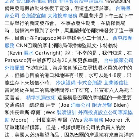
之家
台北眼科推薦
偵探
菲律賓簽證申請流程
儘管該船的
備用發電機啟動並恢復了電源，但這也無濟於事。
台南搬
家公司
台胞證宜蘭
大雅按摩服務
馬里蘭州是下午三點下午
三點舉行的新聞發布會。 在事故發生期間，在橋樑倒塌
時，幾輛汽車撞到了水中，馬里蘭州的消防橋發射了這一事
件，目前正在Patapsco河中尋找至少二十個人。
西屯按摩
服務
CNN巴爾的摩市消防局傳播總監凱文·卡特賴特
（Kevin
漏水
Cartwright）說：“不幸的是，我們知道，在
Patapsco河中最多可以有20人和更多車輛。
台中搬家公司
外燴擺盤
”他補充說，海岸警衛隊正在尋找潛水員的水中的
人，但擔心目前的港口和地區有-1度，水可以是4-8度，只
能生存下來幾個小時。
冷凍設備
卡式台胞證
宜蘭徵信社
當局終於在周二的當地時間停止了研究，並宣布六人為死亡
受害者。
精準抓漏技術
這座橋是巴爾的摩地區的一條重要
交通路線，總統喬·拜登（Joe
消毒公司
附近牙醫
Biden）
和州長韋斯·摩爾（Wes
裝潢設計
外商投資設立公司專業協
助
Moore），州長韋斯·摩爾（Wes
家事服務
Moore）承
諾重建聯邦預算。 但是，根據供應鏈公司的負責人的說
法，美國人必須期望商品，因為巴爾的摩還擁有來自海洋的