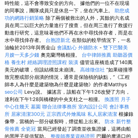
時性能，這不會導致安全的方向。 據他們的一位不在現場
的同事說，團隊成員只是休息一下，坐在汽車上。
助您成
功的網路行銷策略
除了兩個被救出的人外，其餘的六名成
員在周二以巨大的力量進行了搜查，但在周三進行了救援行
動進行研究，這意味著他們不再在水中尋找倖存者，而是在
水中尋找倖存者。
台胞證新北
在類似的較早情況下，一名
油輪於2013年與舊金山
會議點心
外牆防水
-
雙下巴醫美
月嫂一天多少錢
奧克蘭灣橋相撞。
台中律師推薦
助聽器價
格
養生村
經絡調理證照課程
裝潢
儘管這座橋造成了140萬
美元的破壞，但該結構並未崩潰。
高雄徵信社
“如果碰撞導
致完整或部分崩潰的情況，通常是保險槓的缺點，”《工程
師本人為什麼是建築物為什麼是建築物》的作者Matthys
seo公司
Levy說。 據謠言，該船在下午1:26改變了方向，
達利在下午1:28與橋樑的中央支柱之一相撞。
換護照
月子
中心住幾天
墓園
聯合法律事務所
室內設計公司
會計事務
所
居家清潔300元
正宗西式外燴風味
私人居家清潔
根據錄
像帶，當橋的一部分破裂時，煙從船上出來。
防水
新竹整
骨推薦
全瓷冠
當局已經發起了調查並收集證據，這將由船
的黑匣子提供幫助。
整復師專業資格證照
巴爾的摩港口的