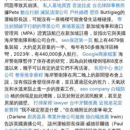
問題導致其崩潰。
私人墓地買賣
音波拉皮
台北律師事務所
據Pete
數位行銷
滅鼠清潔公司
戶外婚禮
壁癌
Buttigieg的
運輸部長說，可能沒有一座橋樑可能會發生這種碰撞。
專
注於關鍵字行銷的專業公司
柬埔寨簽證
新加坡海事和港口
管理局（MPA）證實該船已在新加坡註冊，並指出它與美國
海岸警衛隊和船公司合作。
seo保證第一頁
船上有4679個
集裝箱，大約是其容量的一半。 每年有50多條海洋區轉
彎，2023年，有440,000多人航行。
Google商家檔案
海
岸警衛隊暫停了倖存者的研究，因為由於橋樑倒塌和8度水
溫以來，幾乎可以肯定的是它們不再活著。
長照中心
會計
公司
整骨推拿療程
海岸警衛隊在周二晚上的新聞發布會上
說，沒有假設會發現倖存者，並且通過惡化的視力，天氣狀
況和水溫來阻止進一步的搜索工作。
seo company
白蟻防
治
橋的倒塌是如此嘈雜，以至於附近的居民醒來，甚至是
房屋的牆壁。
打掃家裡
lawyer
台中牙醫推薦
近視老花雷
射費用
“我不確定那是什麼，”住在橋附近的達琳·歐文
（Darlene
廚房器具
專業外燴公司服務
除白蟻推薦
Irwin）
告訴英國廣播公司。 該州運輸部長保羅·威德菲爾德（Paul