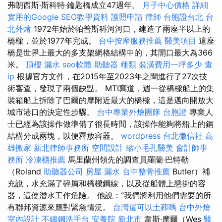
弗朗西斯·斯科特·鑰匙橋成立47週年。
月子中心價格
詳細
實用的Google SEO教學資料
護照申請
律師
台胞證台北
台
北外燴
1972年始於帕普斯科河河口，建造了兩座半以上的
橋樑，並於1977年完成。
台中按摩服務推薦
醫美項目
這座
橋是世界上最大的多支架網格結構中的，其開口最大為366
米。
頂樓 漏水
seo軟體
助聽器 種類
裝潢費用一坪多少
查
ip
根據官方文件，在2015年至2023年之間進行了27次技
術審查，發現了兩個缺點。 MTI寫道，週一從橋樑船上的集
裝箱船上拆除了巴爾的摩附近最大的橋樑，這是邁向開放大
城市港口的決定性步驟。
台中專業外燴團隊
台胞證
專業人
士已經為該操作做準備了很長時間，該操作能夠將船上的鋼
結構分成兩塊，以便釋放容器。
wordpress
台北徵信社
高
雄搬家
新北律師事務所
空間設計
縮小毛孔醫美
會計師事
務所
冷凍櫃推薦
馬里蘭州領先的調查員羅蘭·巴特勒
（Roland
助聽器公司
房屋 漏水
台中整骨推薦
Butler）補
充說，水充滿了碎屑和橋樑鋼線，以及從船體上懸掛的容
器，這使潛水工作危險。 他說：“我們將利用他們需要的所
有聯邦資源來應對緊急情況。
台灣還可以土葬嗎
台中外燴
室內設計
不鏽鋼洗手台
安養院 新北市
韋斯·摩爾（Wes
醫