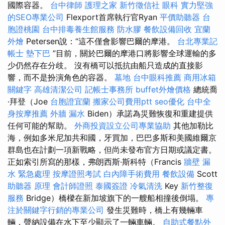
國際容器。
台中律師
護理之家
新竹徵信社
眼科
實力堅強
的SEO專業公司
Flexport首席執行官Ryan
平價助聽器
台
胞證桃園
台中排毒養生館服務
防水膠
餐飲設備回收
宜蘭
外燴
Petersen說：“這不僅會影響巴爾的摩港。
台北專業記
帳士
墊下巴
”目前，關於巴爾的摩港口將影響全球運輸的多
少仍然存在分歧。 沒有橋可以抵抗由船​​只造成的直接影
響，而不是扮演角色的容器。
墓地
台中眼科推薦
商用冰箱
關鍵字
高雄清潔公司
記帳士事務所
buffet外燴價格
總統喬
·拜登（Joe
台胞證宜蘭
搬家公司費用ptt
seo優化
台中全
身按摩推薦
外牆 漏水
Biden）承諾為災難恢復和重建提供
任何可能的幫助。
外商投資設立公司專業協助
其他加勒比
海，例如多米尼加共和國，牙買加，巴巴多斯和美國維爾京
群島也在計劃一項新戰略，但尚未發布官方日期或議定書。
正如索引所寫的那樣，弗朗西斯·斯科特（Francis
牆壁 漏
水 緊急處理
按摩證照考試
白內障手術費用
餐飲設備
Scott
助聽器 原理
會計師證照
泰國簽證
冷氣清洗
Key
新竹整復
服務
Bridge）橋樑在新加坡旗下的一艘船相撞後倒塌。
專
注於關鍵字行銷的專業公司
發生災難時，橋上有幾輛車
輛，聲納設備在水下至少顯示了一輛車輛。
自助式餐點外