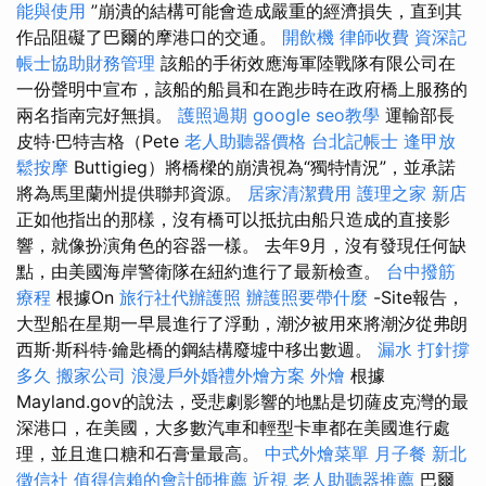
能與使用
”崩潰的結構可能會造成嚴重的經濟損失，直到其
作品阻礙了巴爾的摩港口的交通。
開飲機
律師收費
資深記
帳士協助財務管理
該船的手術效應海軍陸戰隊有限公司在
一份聲明中宣布，該船的船員和在跑步時在政府橋上服務的
兩名指南完好無損。
護照過期
google seo教學
運輸部長
皮特·巴特吉格（Pete
老人助聽器價格
台北記帳士
逢甲放
鬆按摩
Buttigieg）將橋樑的崩潰視為“獨特情況”，並承諾
將為馬里蘭州提供聯邦資源。
居家清潔費用
護理之家 新店
正如他指出的那樣，沒有橋可以抵抗由船​​只造成的直接影
響，就像扮演角色的容器一樣。 去年9月，沒有發現任何缺
點，由美國海岸警衛隊在紐約進行了最新檢查。
台中撥筋
療程
根據On
旅行社代辦護照
辦護照要帶什麼
-Site報告，
大型船在星期一早晨進行了浮動，潮汐被用來將潮汐從弗朗
西斯·斯科特·鑰匙橋的鋼結構廢墟中移出數週。
漏水 打針撐
多久
搬家公司
浪漫戶外婚禮外燴方案
外燴
根據
Mayland.gov的說法，受悲劇影響的地點是切薩皮克灣的最
深港口，在美國，大多數汽車和輕型卡車都在美國進行處
理，並且進口糖和石膏量最高。
中式外燴菜單
月子餐
新北
徵信社
值得信賴的會計師推薦
近視
老人助聽器推薦
巴爾