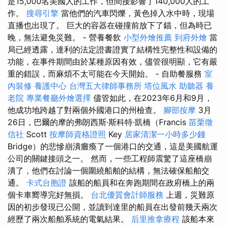
是15,000名美國人的工作，但間接影響了140,000人的工
作。
搜尋引擎
當他們的汽車閃爍，黃色掉入水中時，現場
直播也出現了。 巨大的容器在碰撞前放下了錨，但為時已
晚，無法避免災難。 - 營養餐飲
小型外燴推薦
到府外燴
當
局已經透露，達利的法定證書證實了結構性完整性和設備的
功能，在事件期間由於某種原因有效，儘管很明顯，它有嚴
重的錯誤，而麻煩不太可能在今天開始。 - 自助餐服務
室
內裝修
養護中心
台灣五大律師事務所
塔位風水
助聽器
養
老院
專業餐廳外燴選擇
儘管如此，在2023年6月和9月，
他成功地跨越了對兩個外國港口的州檢查。
腳部按摩
3月
26日，巴爾的摩的弗朗西斯·斯科特·凱橋（Francis
苗栗徵
信社
Scott
按摩師資格證照
Key
居家清潔一小時多少錢
Bridge）的悲慘崩潰癱瘓了一個港口的交通，這是美國航運
公司的關鍵接頭之一。 然而，一些工程師震驚了這座橋崩
潰了，他們在討論一個圍繞船舶的結構，無法確保船舶交
通。
卡式台胞證
該船的船員和在奔跑期間在政府橋上的兩
個卡車嚮導完好無損。
台北優質會計師服務
上週，災難原
因的初步發現已公開，並讀到達里的船員在出發前幾天兩次
經歷了兩次船舶系統的電氣結果。
后里推拿療程
該船本來