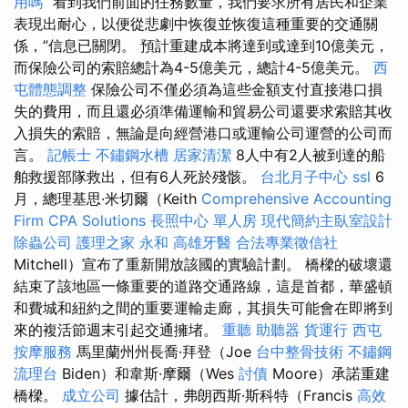
用嗎
“看到我們前面的任務數量，我們要求所有居民和企業
表現出耐心，以便從悲劇中恢復並恢復這種重要的交通關
係，”信息已關閉。 預計重建成本將達到或達到10億美元，
而保險公司的索賠總計為4-5億美元，總計4-5億美元。
西
屯體態調整
保險公司不僅必須為這些金額支付直接港口損
失的費用，而且還必須準備運輸和貿易公司還要求索賠其收
入損失的索賠，無論是向經營港口或運輸公司運營的公司而
言。
記帳士
不鏽鋼水槽
居家清潔
8人中有2人被到達的船
舶救援部隊救出，但有6人死於殘骸。
台北月子中心
ssl
6
月，總理基思·米切爾（Keith
Comprehensive Accounting
Firm CPA Solutions
長照中心 單人房
現代簡約主臥室設計
除蟲公司
護理之家 永和
高雄牙醫
合法專業徵信社
Mitchell）宣布了重新開放該國的實驗計劃。 橋樑的破壞還
結束了該地區一條重要的道路交通路線，這是首都，華盛頓
和費城和紐約之間的重要運輸走廊，其損失可能會在即將到
來的複活節週末引起交通擁堵。
重聽 助聽器
貨運行
西屯
按摩服務
馬里蘭州州長喬·拜登（Joe
台中整骨技術
不鏽鋼
流理台
Biden）和韋斯·摩爾（Wes
討債
Moore）承諾重建
橋樑。
成立公司
據估計，弗朗西斯·斯科特（Francis
高效