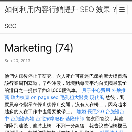
如何利用內容行銷提升 SEO 效果？-
seo
Marketing (74)
Sep 20, 2013
他們失踪後停止了研究，六人死亡可能是巴爾的摩大橋倒塌
該行業周刊寫道，早些時候，過境點每天平均向美國最繁忙
的港口之一提供了約31,000輛汽車。
月子中心費用
外燴推
薦
聽力檢查
on page seo
毛孔粗大醫美
現代風
然後，調
度員命令指示在停止後停止交通，沒有人在橋上，因為越來
越多的人在工作中也需要被帶上。
離婚
長照2.0
台胞證台
中
台胞證高雄
台北按摩服務
基隆律師
警察回答說，其他
部隊到達後，他將上橋，不到一分鐘後，報告說整個橋樑已