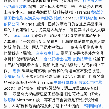
經倒塌了，救援部隊被指派在橋上找到那些。
社團法人登
記申請全攻略
起初，當它掉入水中時，橋上有多少人在橋
上有多少人。 由於弗朗西斯·斯科特·凱橋（Francis
餐飲設
備回收推薦
裝潢風格
助聽器 推薦
Scott
打掃阿姨價格
Key
偵探公司
Bridge）崩潰，巴爾的摩港口的交通是美國東海
岸的主要運輸中心，尤其是因為深水，這使其可以進入大季
節。
local seo
災難管理，消防部門和海岸警衛隊於早上
7:30舉行了一次聯合新聞發布會，巴爾的摩消防局負責人詹
姆斯·華萊士說，兩人已從水中救出，一個沒有受傷條件他
們帶我去了醫院。
台中養生排毒
當局正在尋找另外六名潛
水員和沿海警衛的人。
台北記帳士推薦
台胞證新北
根據下
午三點的新聞發布會，當船上撞上該結構時，他們在橋上工
作。
隆鼻
馬里蘭州宣布由於橋樑的倒塌而宣布緊急狀態。
安養院 新店
美國有線電視新聞網（CNN）寫道，巴爾的摩
的弗朗西斯·斯科特（Francis
中醫推拿技術
搬家公司推薦
Scott）鑰匙橋在一艘貨船襲擊後，週二凌晨2點左右倒
塌。 沃里奇大學結構建築工程教授托比·莫特拉姆（Toby
玻尿酸
Mottram）說，專家是否會調查是否進行設計遺
漏，因為“橋樑危害的程度似乎是不成比例的。
輔聽器的功