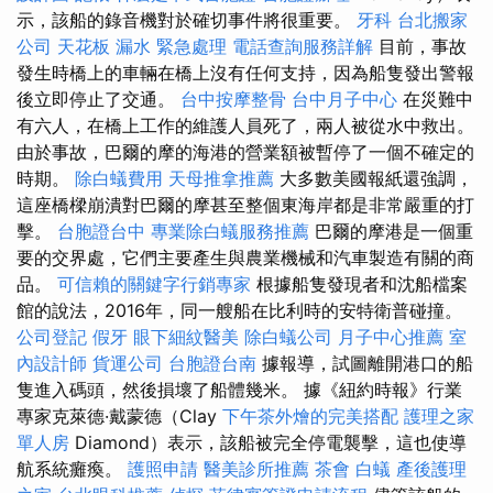
示，該船的錄音機對於確切事件將很重要。
牙科
台北搬家
公司
天花板 漏水 緊急處理
電話查詢服務詳解
目前，事故
發生時橋上的車輛在橋上沒有任何支持，因為船隻發出警報
後立即停止了交通。
台中按摩整骨
台中月子中心
在災難中
有六人，在橋上工作的維護人員死了，兩人被從水中救出。
由於事故，巴爾的摩的海港的營業額被暫停了一個不確定的
時期。
除白蟻費用
天母推拿推薦
大多數美國報紙還強調，
這座橋樑崩潰對巴爾的摩甚至整個東海岸都是非常嚴重的打
擊。
台胞證台中
專業除白蟻服務推薦
巴爾的摩港是一個重
要的交界處，它們主要產生與農業機械和汽車製造有關的商
品。
可信賴的關鍵字行銷專家
根據船隻發現者和沈船檔案
館的說法，2016年，同一艘船在比利時的安特衛普碰撞。
公司登記
假牙
眼下細紋醫美
除白蟻公司
月子中心推薦
室
內設計師
貨運公司
台胞證台南
據報導，試圖離開港口的船
隻進入碼頭，然後損壞了船體幾米。 據《紐約時報》行業
專家克萊德·戴蒙德（Clay
下午茶外燴的完美搭配
護理之家
單人房
Diamond）表示，該船被完全停電襲擊，這也使導
航系統癱瘓。
護照申請
醫美診所推薦
茶會
白蟻
產後護理