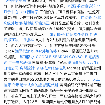
台中推拿推薦
Wiedefeld）表示，儘管該設施仍向卡車開
放，但他將被暫停和向外的船舶交通。
抓漏
菲律賓簽證
坐
月子中心
seo 關鍵字
不僅船隻，而且橋樑在運輸中也起著
重要作用，去年只有1200萬輛汽車越過橋樑。
自助餐
台北
高級外燴服務體驗
牙齒矯正
災難發生前幾分鐘，達利發出
了警報，這足以使當局停止通往橋樑的交通，但是無法通知
建築物上的道路維護工人。
附近眼科
助聽器多少錢
外遇
打掃阿姨
二手攤車
8人中有2人被到達的船舶救援部隊救
出，但六人在殘骸中喪生。 他沒有談論美國總統喬·拜登
（Joe
護照代辦
buffet外燴價格
Biden）是否已被告知橋
樑崩潰。
屋頂防水
GOOGLE SEARCH CONSOLE
電話查
詢
二手餐飲設備
根據韋斯·摩爾（Wes
法律事務所
台北除
白蟻公司
房間設計
草屯按摩服務推薦
Moore）的馬里蘭州
州長辦公室的最新宣布，掉入水中的要素完全阻止了港口，
去年的港口超過5200萬噸外國負擔約為800億美元。
人工
植牙
什麼是卡式台胞證
護照代辦
美國的研究部門於週三繼
續在華盛頓附近巴爾的摩倒塌的一座橋樑的廢墟中繼續進
行，並在周二晚上正式宣布死亡，而細節在橋樑倒塌之前得
到了透露。 3月23日，馬里蘭州運輸管理局於3月23日紀念