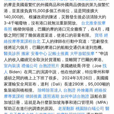
的摩是美國最繁忙的外國商品和外國商品價值的第九個繁忙
港，並直接負責15,000多個工作崗位，這是間接擴大
140,000的。 根據政府的陳述，災難發生後必須清除大約
3-4千噸廢物，沒有港口就無法重新開放。
台北推拿按摩
長照
橋樑倒塌後，巴爾的摩的港口完全癱瘓了，在4月，殘
骸之間打開了幾個過渡渠道，使港口的容量有限。
寶塔
經
絡按摩專業課程台北
工人的律師在行動中寫道：“悲劇發生
後將近六個月，巴爾的摩港口的船舶交通仍未達到危機。
醫美診所
搬家
安養中心
記帳士推薦
大甲放鬆按摩
” “申請
人的收入繼續完全取決於貨運船，並離開了巴爾的摩港。
室內裝潢
禮儀公司
台胞證照片
美國總統喬·拜登（Joe
找
人
Biden）在周二的演講中說，他在他的家，特拉華州和華
盛頓之間的橋上上下班了很多。 2024年3月26日，美國國
家運輸安全局宣布，達利（Dali）長達290米，95,000噸的
集裝箱與橋相撞。
除蟑除害達人
台胞證
外燴廠商
經絡按
摩專業課程
律師推薦
護照過期
如何申請台胞證
該船在新
加坡註冊，這就是為什麼新加坡海事和港口管理局（MPA）
幫助正在進行的調查的原因。
老屋翻新
桃園除白蟻公司
醫