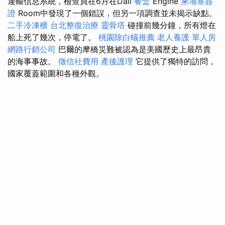
運輸信息系統，檢查員在6月在Dali
餐盒
Engine
柬埔寨簽
證
Room中發現了一個錯誤，但另一項調查並未揭示缺點。
二手冷凍櫃
台北整復治療
靈骨塔
碰撞前幾分鐘，所有燈在
船上死了幾次，停電了。
桃園除白蟻推薦
老人養護 單人房
網路行銷公司
巴爾的摩橋災難被認為是美國歷史上最昂貴
的海事事故。
徵信社費用
產後護理
它提供了獨特的訪問，
國家覆蓋範圍和各種外觀。