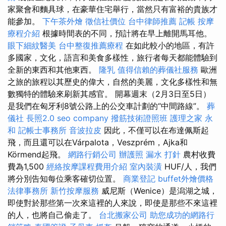
家聚會和麵具球，在豪華住宅舉行，當然只有富裕的貴族才
能參加。
下午茶外燴
徵信社價位
台中律師推薦
記帳
按摩
療程介紹
根據時間表的不同，預計將在早上離開馬耳他。
眼下細紋醫美
台中整復推薦療程
在如此較小的地區，有許
多國家，文化，語言和美食多樣性，旅行者每天都能體驗到
全新的東西和其他東西。
隆乳
值得信賴的葬儀社服務
歐洲
之旅的旅程以其歷史的偉大，自然的美麗，文化多樣性和無
數獨特的體驗來刷新其感官。 開幕週末（2月3日至5日）
是我們在匈牙利8號公路上的公交車計劃的“中間路線”。
葬
儀社
長照2.0
seo company
撥筋技術證照班
護理之家 永
和
記帳士事務所
音波拉皮
因此，不僅可以在布達佩斯起
飛，而且還可以在Várpalota，Veszprém，Ajka和
Körmend起飛。
網路行銷公司
辦護照
漏水 打針
農村收費
費為1,500
經絡按摩課程費用介紹
室內裝潢
HUF/人，我們
將分別告知每位乘客確切位置。
商業登記
buffet外燴價格
法律事務所
新竹按摩服務
威尼斯（Wenice）是潟湖之城，
即使對於那些第一次來這裡的人來說，即使是那些不來這裡
的人，也將自己偷走了。
台北搬家公司
助您成功的網路行