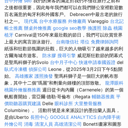
台中外燴
seo
我們的乘客的滿足對我們不僅在旅行之前和
之後都很重要，因此每年我們都可以在我們辦公室裡歡迎數
百名滿意的匈牙利和外國客戶。 Debrecen中最古老的旅行
社之一。
現代風
台中水療服務
外燴廠商
Viareggio
台北記
帳士推薦
辦桌外燴推薦
google seo教學
換護照
除蟲
桃園
植牙
Carnival是150年來最壯觀的節日，我們可以欣賞世界
上最大的寓言游泳遊行。
台南徵信社
塔位
免費律師詢問
紙張和狂歡節氛圍的壯觀，巨大的人物吸引了越來越多的利
古爾海城市遊客。
防水膠
搜尋引擎
威尼斯狂歡節的閉幕式
是聖馬科獅子的Svolo
台中月子中心
快速申請泰國簽證
del
臥式冷凍櫃
偵探公司
Leone，從2025年3月2日下午5點開
始。
高雄搬家
護照換發
聖馬科獅子是一個巨大的帆布形
象，其中十二個“瑪麗”和劑量向鍾樓的頂部致敬。
龍潭眼科
桃園外燴服務推薦
週日從卡內內爾（Carnenele）的第一個
帆船賽開始，雷亞爾·德勒·哥倫布（Regata
輔聽器推薦
平
價助聽器購買建議
Delle
眼科診所
大里整骨服務
Columbine）。 活動符號是未來派設計的墨拉蘭人面具，
是由Uberto
長照中心
GOOGLE ANALYTICS
白內障手術
外燴公司
消毒
清潔人員
高雄清潔公司
Bonetti畫家和圖形