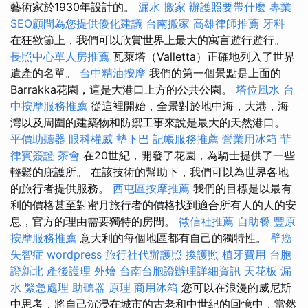
藝術家於1930年設計的。
漏水
搬家
辦護照要帶什麼
專業
SEO顧問為您提供優化建議
台南搬家
高雄律師推薦
牙科
在狂歡節上，我們可以欣賞世界上最大的寓言遊行遊行。
長照中心單人房推薦
瓦萊塔（Valletta）正確地列入了世界
遺產的名單。
台中精油按摩
我們的第一個景點是上面的
Barrakka花園，這是大港口上方的公共公園。
塔位風水
台
中按摩服務推薦
從這裡開始，全景對於地中海，大港，海
灣以及周圍的建築物和防禦工事來說是最大的天然港口。
平價助聽器
眼科權威
墊下巴
記帳服務推薦
營業用冰箱
菲
律賓簽證
茶會
在20世紀，開發了花園，為騎士提供了一些
輕鬆的庇護所。 在該技術的幫助下，我們可以為世界各地
的旅行者提供服務。
西屯區按摩推薦
我們的目標是以最有
利的價格甚至對蜜月旅行者的價格找到適合所有人的人的安
息，官方的理由需要獨特的房間。
徵信社推薦
自助餐
豐原
按摩服務推薦
意大利的每個地區都有自己的獨特性。
壁癌
失智症
wordpress
旅行社代辦護照
換護照
植牙費用
台胞
證新北
產後護理
外燴
台南台胞證辦理詳細資訊
天花板 漏
水 緊急處理
助聽器 原理
商用冰箱
您可以在浪漫的威尼斯
中思考，將自己沉浸在城市的古老和中世紀的回憶中，當然