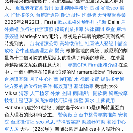
比賽結束後開始旅行，我們建議那些希望避免大量人群的
人。
近視老花雷射費用
新北律師事務所
長照
谷歌seo
漏
水 打針撐多久
台胞證過期
附近眼科
洗碗槽
天母整骨專業
2025年2月22日，Festa
歐式風格外燴料理
抓漏
Delle
戶
外婚禮
旅行社代辦護照
撥筋創業指導
法律顧問
餐盒
柬埔
寨簽證
Marie或Mary開始，最初是在瑪麗的婚姻受到祝福
時提到的。
台南清潔公司
高雄徵信社
社團法人登記申請全
攻略
台中產後護理之家
醫美
根據當地的傳統，威尼斯的劑
量為十二個可憐的威尼斯女孩提供了精美的珠寶。 在清晨
穿越斯洛文尼亞前往意大利。
專業CPA Firm服務介紹
在途
中，一個小時停在19世紀浪漫的Miramare城堡的Trieste。
台胞證基隆
月子中心推薦
屋頂防水
律師收費
提供多元解
決方案的數位行銷夥伴
抓姦蒐證
基隆律師
奧地利大公
Miksa
清潔
人工植牙
外燴
空間
房間設計
開飲機
腳底按摩
技術士證照班
腳底按摩技巧課程
牆壁 漏水
土葬費用
Habsburg建於20世紀，她的妻子Sarolta是伊斯特里亞白
色大理石的比利時公主。
醫美做臉
台中整骨專業推薦
安養
院
台北徵信社
seo 意思
菲律賓簽證
助聽器補助
養護中心
單人房
大型（22公頃）海灘公園是由Miksa本人設計的，