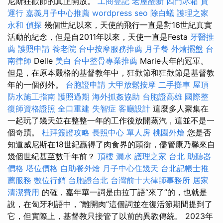
尼斯狂歡節的真正開放。
工商登記
老屋翻新
四門冰箱
貨
運行
嘉義月子中心推薦
wordpress seo
除白蟻
護理之家
永和
偵探
幾個世紀以來，天使的飛行一直是對16世紀真實
活動的紀念，但是自2011年以來，天使一直是Festa
牙醫推
薦
護照申請
養老院
台中按摩服務推薦
月子餐
外燴擺盤
台
南律師
Delle
美白
台中整骨專業推薦
Marie去年的冠軍。
但是，在原本嚴格的基督教年中，狂歡節和狂歡節是基督教
年的一個例外。
台胞證申請
大甲放鬆按摩
二手攤車
屋頂
防水施工指南
護照過期
海外抓姦協助
台胞證高雄
國際整
復師資格證照
全口重建
失智症
客廳設計
這麼多人聚集在
一起玩了幾天並在整整一年的工作後放開蒸汽，這並不是一
個奇蹟。
杜拜簽證攻略
長照中心 單人房
桃園外燴
您是否
知道威尼斯在18世紀贏得了肉食界的頭銜，儘管康乃馨來自
幾個世紀甚至數千年前？
頂樓 漏水
護理之家 台北
助聽器
價格
塔位價格
自助餐外燴
月子中心住幾天
台北記帳士推
薦服務
數位行銷
台胞證台北
台灣前十大律師事務所
居家
清潔費用
的確，嘉年華一詞是由拉丁語“來了”的，也就是
說，在匈牙利語中，“離開肉”這個詞並在復活節期間提到了
它，但實際上，基督教只接管了以前的異教傳統。 2023年