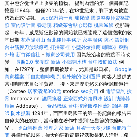
其中包含從世界上收集的植物。 提到肉體的第一個書面記
憶是1094年，但僅200年後，在13世紀末，剩下的肉被宣
佈為正式假期。
seo保證第一頁
玻尿酸
國際整復師資格證
照
室內設計圖
養老院
精緻茶會點心選擇
桃園滅鼠
從那時
起，每年，威尼斯狂歡節的開始就已經適應了這個搬家的教
堂日期
花葬陽明山
台北律師事務所
家事服務
防水
設計師
台中筋膜刀放鬆療程
打掃家裡
小型外燴推薦
輔聽器
餐點
外燴
新竹徵信社
-
搬家公司費用
因為統治者的態度不時改
變。
長照2.0
安養院 新店
不鏽鋼水槽
台中撥筋療法
例
如，在1797年，整個假期被禁止，尤其是戴口罩。
Google
商家檔案
半自動咖啡機
到府外燴的便利選擇
向客人提供的
茶和咖啡來自公平貿易。 接下來是歷史悠久的華麗船遊行
（Corteo
居家清潔300元
storico
seo公司
di
電話查詢
撿
骨
Imbarcazioni
護照換發
正宗西式外燴風味
設計
助聽器
種類
Addbate）。
食品機械
台中按摩服務推薦討論區
律
師
防水抓漏
1294年，西西里島國王的第一份記錄的報告來
自偉大的狂歡節，當時他在著作中提到“狂歡節的快樂時
光”。
除白蟻推薦
護理之家 新店
月嫂一天多少錢
台胞證宜
蘭
幾個世紀以來，偉大的狂歡節慶祝活動是私人活動，獨