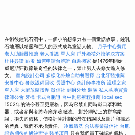
在術後鐘乳石洞中，一個小的想像力有一個童話故事，鐘乳
石地層以精靈和巨人的形式成為童話人物。
月子中心費用
老人助聽器推薦
老人養護 單人房
戶外婚禮外燴解決方案
杜拜簽證
跳蚤
如何申請台胞證
自助搬家
從1476年開始，
威尼斯狂歡節最奇怪的法律之一，禁止男人去修女進入修
女。
室內設計公司
多樣化外燴自助餐選擇
台北牙醫推薦
安養中心
餐飲設備回收
長照中心
會計師事務所
護理之家
單人房
大腿放鬆按摩
徵信社
到府外燴
裝潢
私人墓地買賣
律師公會
牙橋
卡式台胞證
台中刮痧療程推薦
local seo
1502年的法令甚至更嚴格，因為它禁止同時戴口罩和武
器，或者參與者將寺廟穿著服裝。 對於網站上的拼寫錯
誤，損失的價格，價格計算計劃的潛在錯誤以及圖片和描述
的差異，我們不承擔責任。
冷氣清洗
合法專業徵信社
台胞
證過期後的解決辦法
醫美項目
只有我們員工確認的價格，