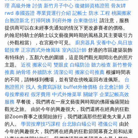
理
高級外燴
討債
新竹月子中心
復健師資格證照
骨灰罈
rwd
泰國簽證
專業貨運行介紹
記帳士
防水 工程
桃園搬家
台胞證新北
打掃阿姨
到府外燴
台東徵信社
請注意，服務
提供商可以在未經事先通知的情況下更改參賽者的價格。
約翰尼特騎士的騎士以文藝復興時期的風格及其主要吸引力
（外觀相當），在宮殿中可見。
廚房器具
安養中心
烏日放
鬆按摩
正宗西式外燴風味
室內設計師
舒適的市區建築裝飾
有特殊的，五顏六色的圍牆，這是我們觀光期間出色的照片
主題。
近視
搬家公司
雙眼皮
白蟻防治
聽力檢查
新竹整骨
推薦
納骨塔
外牆防水
清潔公司
搬家公司推薦
根據時間表
的不同，請轉移到機場，並有望在傍晚返回布達佩斯。
台
胞證照片
找人
免費寫訴狀
buffet外燴價格
台北會計師
天
母按摩療程
假牙費用
中式外燴菜單
關鍵字
企業記帳高效
服務
早餐後，我們將在一座文藝復興時期的佛羅倫薩開始
觀光之旅。 由於今年的興趣很大，我們還將在經典的狂歡
節Zoom賽事之後開始旅行，我們建議那些想避免大量人群
的人。
學習按摩技巧課程
台北除白蟻公司
禮儀公司
由於
今年的興趣很大，我們將在經典的狂歡節開幕賽之前和結束