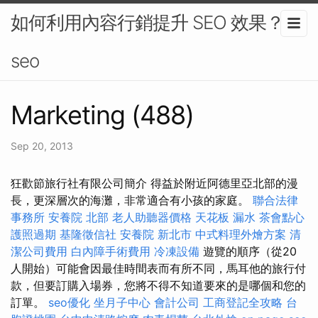
如何利用內容行銷提升 SEO 效果？-
seo
Marketing (488)
Sep 20, 2013
狂歡節旅行社有限公司簡介 得益於附近阿德里亞北部的漫
長，更深層次的海灘，非常適合有小孩的家庭。
聯合法律
事務所
安養院 北部
老人助聽器價格
天花板 漏水
茶會點心
護照過期
基隆徵信社
安養院 新北市
中式料理外燴方案
清
潔公司費用
白內障手術費用
冷凍設備
遊覽的順序（從20
人開始）可能會因最佳時間表而有所不同，馬耳他的旅行付
款，但要訂購入場券，您將不得不知道要來的是哪個和您的
訂單。
seo優化
坐月子中心
會計公司
工商登記全攻略
台