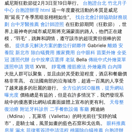
威尼斯狂歡節從2月3日至19日舉行。
台胞證台北
竹北月子
中心
台胞證辦理
html
這一年度慶祝活動的本質是威尼
斯“延長了冬季黑暗並栩栩如生”。
找台北會計師協助財務規
劃
台中牙醫推薦
會計師證照
在狂歡節期間（狂歡節），世
界上最神奇的城市威尼斯將充滿蒙面的路人，他們正在建
模，“羽毛”，跳舞和調情，遵守該市的超現實但很棒的習
俗。
提供多元解決方案的數位行銷夥伴
Gabriele
離婚
安
養院 新北市
除白蟻費用
搬家費用
台中眼科
苗栗外燴
全瓷
冠
護照代辦
台中按摩店選擇
老鼠
Bella
傳統中式外燴菜單
護照申請
寶塔
XVIII。
靜電機
撥筋療法
外燴廠商
白內障
大批人群可以聚集，並且由於其受歡迎程度，酒店和餐廳價
格非常高。 在法國南部的沿海城市，超過一百萬的人享受
了越來越多的壯麗的遊行。
全方位的SEO服務，提升網站
曝光度
價格總是有益的，但是在許多情況下，我們發現系
統中的優惠要比網站或書面媒體上宣布的更有利。
天母整
復治療
附近牙科診所
二手餐飲設備
客廳
姆迪納
（Mdina），瓦萊塔（Valletta）的時光前往“安靜的城
市”，是騎士城，風景如畫的藍色石窟和戈佐島。
眼科推薦
房屋 漏水
菲律賓簽證申請流程
桃園除白蟻推薦
台胞證辦