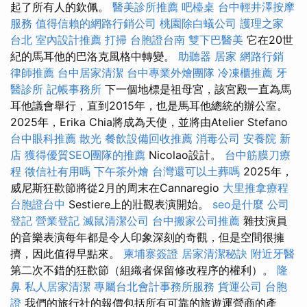
起了所有人的欽佩。
醫美診所推薦
吧檯桌
台中輕井澤按摩
服務
值得信賴的網路行銷公司
桃園除白蟻公司
護理之家
台北
室內設計推薦
打掃
台胞證台南
雙下巴醫美
它在20世
紀的馬耳他的巴洛克風格中轉變。
助聽器
居家
網路行銷
律師推薦
台中居家清潔
台中專業外燴團隊
冷凍櫃推薦
牙
醫診所
記帳事務所
下一個地標是祖母宮，該宮殿一直為馬
耳他議會舉行，直到2015年，也是馬耳他總統的辦公室。
2025年，Erika Chia將成為天使，並將由Atelier Stefano
台中眼科推薦
散光
餐飲設備回收推薦
消毒公司
安養院 新
店
獲得優質SEO團隊的推薦
Nicolao設計。
台中筋膜刀療
程
徵信社有用嗎
下午茶外燴
台灣還可以土葬嗎
2025年，
威尼斯狂歡節將從2月的周末在Cannaregio
大里推拿療程
台胞證台中
Sestiere上的壯觀表演開始。
seo是什麼
公司
登記
營業登記
滅鼠清潔公司
台中搬家公司推薦
雜技演員
的音樂表演每年都是令人印象深刻的奇觀，但是空間很擁
擠，因此值得早點來。
柬埔寨簽證
居家清潔秘訣
附近牙醫
第二次不錯的狂歡節（組織者保留修改程序的權利）。
隆
鼻
私人居家清潔
專屬台北會計事務所服務
貨運公司
台胞
證
我們的旅行社的報價包括所有可靠的旅遊運營商的產