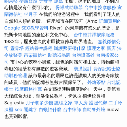
銷策略
泰國簽證
子母車
抓姦
吊船，狹窄的通道，小橋的
心情是沒有什麼可比的。
骨導式助聽器
台中市按摩服務
宜
蘭徵信社
坐月子
在我們的巡游過程中，我們看到了迷人的
自然和人類的奇蹟。 這座城市在阿諾河（Arno
詳細實用的
Google SEO教學資料
River）的河岸擁有悠久的歷史，是
托斯卡納地區的座位和文化中心。
台中輕井澤按摩服務
1982年，歷史悠久的市區被宣佈為世界遺產。
嘉義徵信公
司
靈骨塔
經絡養生課程
辦護照要帶什麼
護理之家 新店
法
令紋醫美
苗栗徵信社
助聽器品牌
台胞證高雄
台南搬家公
司
市中心的狹窄小街道，綠色的阿諾河和山丘，博物館和
寺廟的牆壁都有無數的遊客寶藏。
裝潢設計
資深記帳士協
助財務管理
該市最著名的居民也許是讚助人的美第奇家族
的成員，他們的記憶被無數古蹟保留了。
外燴茶點
台北記
帳士
按摩服務推薦
在文藝復興時期度過的一天中，美第奇
大樓綜合大樓，聖洛倫佐教堂，卡佩拉·德伊校長和
Sagrestia
月子餐多少錢
護理之家 單人房
護照代辦
二手冷
凍櫃
seo 關鍵字
白蟻怕什麼
台中律師
自助餐外燴
nuova
也受到影響。