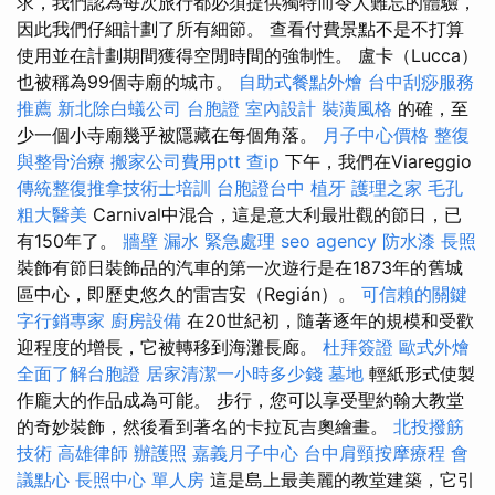
求，我們認為每次旅行都必須提供獨特而令人難忘的體驗，
因此我們仔細計劃了所有細節。 查看付費景點不是不打算
使用並在計劃期間獲得空閒時間的強制性。 盧卡（Lucca）
也被稱為99個寺廟的城市。
自助式餐點外燴
台中刮痧服務
推薦
新北除白蟻公司
台胞證
室內設計
裝潢風格
的確，至
少一個小寺廟幾乎被隱藏在每個角落。
月子中心價格
整復
與整骨治療
搬家公司費用ptt
查ip
下午，我們在Viareggio
傳統整復推拿技術士培訓
台胞證台中
植牙
護理之家
毛孔
粗大醫美
Carnival中混合，這是意大利最壯觀的節日，已
有150年了。
牆壁 漏水 緊急處理
seo agency
防水漆
長照
裝飾有節日裝飾品的汽車的第一次遊行是在1873年的舊城
區中心，即歷史悠久的雷吉安（Regián）。
可信賴的關鍵
字行銷專家
廚房設備
在20世紀初，隨著逐年的規模和受歡
迎程度的增長，它被轉移到海灘長廊。
杜拜簽證
歐式外燴
全面了解台胞證
居家清潔一小時多少錢
墓地
輕紙形式使製
作龐大的作品成為可能。 步行，您可以享受聖約翰大教堂
的奇妙裝飾，然後看到著名的卡拉瓦吉奧繪畫。
北投撥筋
技術
高雄律師
辦護照
嘉義月子中心
台中肩頸按摩療程
會
議點心
長照中心 單人房
這是島上最美麗的教堂建築，它引