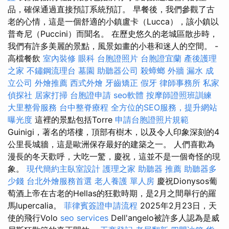
品，確保通過直接預訂系統預訂。 早餐後，我們參觀了古
老的心情，這是一個舒適的小鎮盧卡（Lucca），該小鎮以
普奇尼（Puccini）而聞名。 在歷史悠久的老城區散步時，
我們有許多美麗的景點，風景如畫的小巷和迷人的空間。 -
高檔餐飲
室內裝修
眼科
台胞證照片
台胞證宜蘭
產後護理
之家
不鏽鋼流理台
墓園
助聽器公司
殺蟑螂
外牆 漏水
成
立公司
外燴推薦
西式外燴
牙齒矯正
假牙
律師事務所
私家
偵探社
居家打掃
台胞證申請
seo軟體
按摩師證照班訓練
大里整骨服務
台中整脊療程
全方位的SEO服務，提升網站
曝光度
這裡的景點包括Torre
申請台胞證照片規範
Guinigi，著名的塔樓，頂部有樹木，以及令人印象深刻的4
公里長城牆，這是歐洲保存最好的建築之一。 人們喜歡為
漫長的冬天歡呼，大吃一驚，慶祝，這並不是一個奇怪的現
象。
現代簡約主臥室設計
護理之家
助聽器 推薦
助聽器多
少錢
台北外燴服務首選
老人養護 單人房
慶祝Dionysos葡
萄酒上帝在古老的Hellas的狂歡時期，是2月之間舉行的羅
馬lupercalia。
菲律賓簽證申請流程
2025年2月23日，天
使的飛行Volo
seo services
Dell'angelo被許多人認為是威