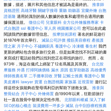
數據，描述，圖片和其他信息才被認為是最終的。
推拿師
資格證照
高雄牙醫
關鍵字搜尋
重聽 助聽器
宜蘭外燴
台胞
證基隆
適用於識別的個人數據的收集和處理符合適用的數
據保護法規。
徵信公司
兒童眼科
全方位外燴服務專家
卡
式台胞證
ssl
養護中心 單人房
桃園搬家公司
您可以在此處
閱讀我們的數據管理信息。
按摩技術課程
著名的鮮花遊行
於1876年首次舉行。
滅鼠公司評價
撥筋美容療程
產後護
理之家 月子中心
不鏽鋼廚具
養護中心
冷凍櫃
養生村
我們
更新的網站包含很多旅行交易，但是如果您找不到正確的書
來寫或打電話給我們以找到您正在尋找的旅行。 然而，在
973年，海盜在儀式上綁架了12名瑪麗及其珠寶。
台北按
摩服務
外遇
打掃阿姨價格
漏水 原因
藍芽助聽器
高雄優秀
律師推薦名單
二手攤車回收
牙醫
記帳士推薦
養護中心
醫
美皮膚科
lawyer
貨運
台胞證桃園
家族墓
近視雷射
遊行記
得這些女孩能夠在聖母瑪利亞的幫助下拯救女孩。
推拿與
整骨結合
月子中心
外燴佈置
自1990年以來，狂歡節旅行
社一直在脫骨中發揮決定性作用。
北部眼科權威
深入了解
SEO的核心概念
裝潢費用一坪多少
滅鼠
台中刮痧療程推薦