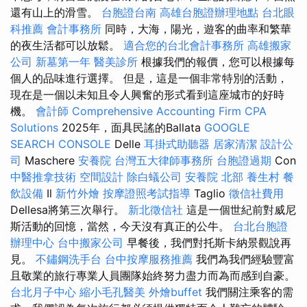
還有山上的滑雪。
台胞證台南
高雄台胞證辦理地點
台北眼
科推薦
會計事務所
同時，大海，陽光，遊客的曲率和繁華
的夜生活都可以放鬆。
適合您的台北會計事務所
高雄搬家
公司
新墓第一年
醫美診所
根據我們的報價，您可以根據每
個人的品味進行選擇。 但是，這是一個非常特別的活動，
現在是一個以未知且令人興奮的形式看到這座城市的好時
機。
會計師
Comprehensive Accounting Firm CPA
Solutions
2025年，面具民謠的Ballata
GOOGLE
SEARCH CONSOLE
Delle
耳掛式助聽器
居家清潔
設計公
司
Maschere
安養院
台灣五大律師事務所
台胞證過期
Con
中醫推拿技術
空間設計
除白蟻公司
安養院 北部
養生村
餐
飲設備
Il
新竹外燴
按摩證照考試指導
Taglio
徵信社費用
Dellesa將第三次舉行。
新北徵信社
這是一個世紀前對威尼
斯活動的回憶，當然，今天沒有真正的公牛。
台北台胞證
辦理中心
台中搬家公司
早餐後，我們對托斯卡納景觀說再
見。
不鏽鋼洗手台
台中按摩服務推薦
我們為我們經驗豐富
且敬業的旅行專業人員團隊始終努力盡力而為而感到自豪。
台北月子中心
縮小毛孔醫美
外燴buffet
我們關注乘客的需