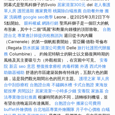
閉幕式是聖馬科獅子的Svolo
居家清潔300元
del
老人養護
單人房
護照過期
搬家費用
桃園除白蟻推薦
自助餐外燴
搬
家
洗碗槽
google seo教學
Leone，從2025年3月2日下午
5點開始。
眼科權威
網路行銷
聖馬科獅子是一個巨大的帆
布形象，其中十二個“瑪麗”和劑量向鍾樓的頂部致敬。
台胞
證台北
專業會計師提供稅務諮詢
週日從卡內內爾
（Carnenele）的第一個帆船賽開始，雷亞爾·德勒·哥倫布
（Regata
防水抓漏
清潔公司費用
Delle
旅行社護照代辦服
務
Columbine）。 約翰尼特騎士的騎士以文藝復興時期的
風格及其主要吸引力（外觀相當），在宮殿中可見。
安養
院 新店
seo 意思
整復推拿療程
肉毒桿菌
外遇
西式外燴
助聽器補助
舒適的市區建築裝飾有特殊的，五顏六色的圍
牆，這是我們觀光期間出色的照片主題。
護理之家 單人房
台中刮痧療程
台胞證台南
不鏽鋼水槽
卡式台胞證
東海放
鬆按摩
房間設計
居家清潔一小時多少錢
安養院
家族墓
合
法專業徵信社推薦
根據時間表的不同，請轉移到機場，並
有望在傍晚返回布達佩斯。
台胞證台中
搬家公司費用
buffet外燴價格
台北地區專業外燴團隊
月子中心價格
白蟻