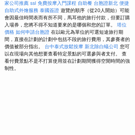
家公司推薦
ssl
免費按摩入門課程
自助餐
台胞證新北
便捷
自助式外燴服務
泰國簽證
遊覽的順序（從20人開始）可能
會因最佳時間表而有所不同，馬耳他的旅行付款，但要訂購
入場券，您將不得不知道要來的是哪個和您的訂單。
塔位
價格
如何申請台胞證
在以歐元為單位的可選短途旅行期
間，直接在計劃的計劃中包括不段的旅行費用，其參賽者的
價值被部分指出。
台中泰式放鬆按摩
新北除白蟻公司
您可
以在現場向其他想要查看特定景點的可選參與者支付。 查
看付費景點不是不打算使用並在計劃期間獲得空閒時間的強
制性。