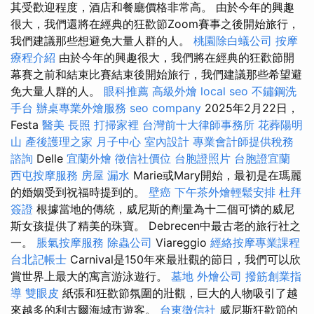
其受歡迎程度，酒店和餐廳價格非常高。 由於今年的興趣
很大，我們還將在經典的狂歡節Zoom賽事之後開始旅行，
我們建議那些想避免大量人群的人。
桃園除白蟻公司
按摩
療程介紹
由於今年的興趣很大，我們將在經典的狂歡節開
幕賽之前和結束比賽結束後開始旅行，我們建議那些希望避
免大量人群的人。
眼科推薦
高級外燴
local seo
不鏽鋼洗
手台
辦桌專業外燴服務
seo company
2025年2月22日，
Festa
醫美
長照
打掃家裡
台灣前十大律師事務所
花葬陽明
山
產後護理之家 月子中心
室內設計
專業會計師提供稅務
諮詢
Delle
宜蘭外燴
徵信社價位
台胞證照片
台胞證宜蘭
西屯按摩服務
房屋 漏水
Marie或Mary開始，最初是在瑪麗
的婚姻受到祝福時提到的。
壁癌
下午茶外燴輕鬆安排
杜拜
簽證
根據當地的傳統，威尼斯的劑量為十二個可憐的威尼
斯女孩提供了精美的珠寶。 Debrecen中最古老的旅行社之
一。
脹氣按摩服務
除蟲公司
Viareggio
經絡按摩專業課程
台北記帳士
Carnival是150年來最壯觀的節日，我們可以欣
賞世界上最大的寓言游泳遊行。
墓地
外燴公司
撥筋創業指
導
雙眼皮
紙張和狂歡節氛圍的壯觀，巨大的人物吸引了越
來越多的利古爾海城市遊客。
台東徵信社
威尼斯狂歡節的