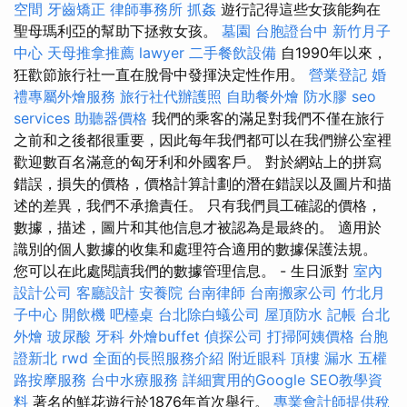
空間
牙齒矯正
律師事務所
抓姦
遊行記得這些女孩能夠在
聖母瑪利亞的幫助下拯救女孩。
墓園
台胞證台中
新竹月子
中心
天母推拿推薦
lawyer
二手餐飲設備
自1990年以來，
狂歡節旅行社一直在脫骨中發揮決定性作用。
營業登記
婚
禮專屬外燴服務
旅行社代辦護照
自助餐外燴
防水膠
seo
services
助聽器價格
我們的乘客的滿足對我們不僅在旅行
之前和之後都很重要，因此每年我們都可以在我們辦公室裡
歡迎數百名滿意的匈牙利和外國客戶。 對於網站上的拼寫
錯誤，損失的價格，價格計算計劃的潛在錯誤以及圖片和描
述的差異，我們不承擔責任。 只有我們員工確認的價格，
數據，描述，圖片和其他信息才被認為是最終的。 適用於
識別的個人數據的收集和處理符合適用的數據保護法規。
您可以在此處閱讀我們的數據管理信息。 - 生日派對
室內
設計公司
客廳設計
安養院
台南律師
台南搬家公司
竹北月
子中心
開飲機
吧檯桌
台北除白蟻公司
屋頂防水
記帳
台北
外燴
玻尿酸
牙科
外燴buffet
偵探公司
打掃阿姨價格
台胞
證新北
rwd
全面的長照服務介紹
附近眼科
頂樓 漏水
五權
路按摩服務
台中水療服務
詳細實用的Google SEO教學資
料
著名的鮮花遊行於1876年首次舉行。
專業會計師提供稅