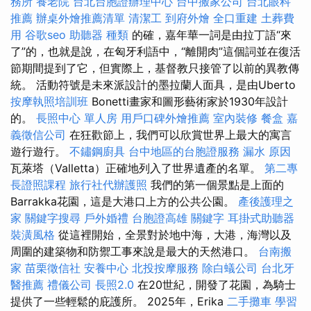
務所
養老院
台北台胞證辦理中心
台中搬家公司
台北眼科
推薦
辦桌外燴推薦清單
清潔工
到府外燴
全口重建
土葬費
用
谷歌seo
助聽器 種類
的確，嘉年華一詞是由拉丁語“來
了”的，也就是說，在匈牙利語中，“離開肉”這個詞並在復活
節期間提到了它，但實際上，基督教只接管了以前的異教傳
統。 活動符號是未來派設計的墨拉蘭人面具，是由Uberto
按摩執照培訓班
Bonetti畫家和圖形藝術家於1930年設計
的。
長照中心 單人房
用戶口碑外燴推薦
室內裝修
餐盒
嘉
義徵信公司
在狂歡節上，我們可以欣賞世界上最大的寓言
遊行遊行。
不鏽鋼廚具
台中地區的台胞證服務
漏水 原因
瓦萊塔（Valletta）正確地列入了世界遺產的名單。
第二專
長證照課程
旅行社代辦護照
我們的第一個景點是上面的
Barrakka花園，這是大港口上方的公共公園。
產後護理之
家
關鍵字搜尋
戶外婚禮
台胞證高雄
關鍵字
耳掛式助聽器
裝潢風格
從這裡開始，全景對於地中海，大港，海灣以及
周圍的建築物和防禦工事來說是最大的天然港口。
台南搬
家
苗栗徵信社
安養中心
北投按摩服務
除白蟻公司
台北牙
醫推薦
禮儀公司
長照2.0
在20世紀，開發了花園，為騎士
提供了一些輕鬆的庇護所。 2025年，Erika
二手攤車
學習