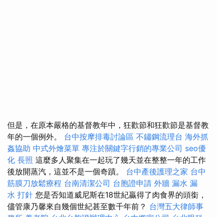
但是，在原本嚴格的基督教年中，狂歡節和狂歡節是基督教
年的一個例外。
台中按摩排毒討論區
不鏽鋼流理台
海外抓
姦協助
中式外燴菜單
專注於關鍵字行銷的專業公司
seo優
化
長照
這麼多人聚集在一起玩了幾天並在整整一年的工作
後放開蒸汽，這並不是一個奇蹟。
台中產後護理之家
台中
筋膜刀放鬆療程
台南清潔公司
台胞證申請
外牆 漏水
漏
水 打針
您是否知道威尼斯在18世紀贏得了肉食界的頭銜，
儘管康乃馨來自幾個世紀甚至數千年前？
台灣五大律師事