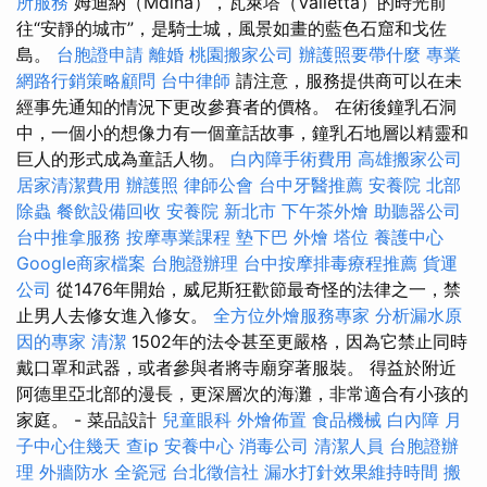
所服務
姆迪納（Mdina），瓦萊塔（Valletta）的時光前
往“安靜的城市”，是騎士城，風景如畫的藍色石窟和戈佐
島。
台胞證申請
離婚
桃園搬家公司
辦護照要帶什麼
專業
網路行銷策略顧問
台中律師
請注意，服務提供商可以在未
經事先通知的情況下更改參賽者的價格。 在術後鐘乳石洞
中，一個小的想像力有一個童話故事，鐘乳石地層以精靈和
巨人的形式成為童話人物。
白內障手術費用
高雄搬家公司
居家清潔費用
辦護照
律師公會
台中牙醫推薦
安養院 北部
除蟲
餐飲設備回收
安養院 新北市
下午茶外燴
助聽器公司
台中推拿服務
按摩專業課程
墊下巴
外燴
塔位
養護中心
Google商家檔案
台胞證辦理
台中按摩排毒療程推薦
貨運
公司
從1476年開始，威尼斯狂歡節最奇怪的法律之一，禁
止男人去修女進入修女。
全方位外燴服務專家
分析漏水原
因的專家
清潔
1502年的法令甚至更嚴格，因為它禁止同時
戴口罩和武器，或者參與者將寺廟穿著服裝。 得益於附近
阿德里亞北部的漫長，更深層次的海灘，非常適合有小孩的
家庭。 - 菜品設計
兒童眼科
外燴佈置
食品機械
白內障
月
子中心住幾天
查ip
安養中心
消毒公司
清潔人員
台胞證辦
理
外牆防水
全瓷冠
台北徵信社
漏水打針效果維持時間
搬