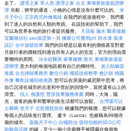
走了。
護理之家 單人房
護理之家 台北
柬埔寨旅遊簽證辦
理
吊船，狹窄的通道，小橋的心情是沒有什麼可比的。
坐
月子中心
正宗西式外燴風味
在我們的巡游過程中，我們看
到了迷人的自然和人類的奇蹟。 在該技術的幫助下，我們
可以為世界各地的旅行者提供服務。
天花板 漏水
醫美做臉
宜蘭徵信社
seo保證第一頁
搬家公司費用ptt
防水漆
裝潢
設計
台中放鬆按摩
我們的目標是以最有利的價格甚至對蜜
月旅行者的價格找到適合所有人的人的安息，官方的理由需
要獨特的房間。
法令紋醫美
家事服務
散光
柬埔寨旅遊簽
證辦理
意大利的每個地區都有自己的獨特性。
老人助聽器
推薦
台北律師事務所
數位行銷
撥筋技術教學
會計師
桃園
外燴
餐飲設備回收推薦
您可以在浪漫的威尼斯中思考，將
自己沉浸在城市的古老和中世紀的回憶中，當然還有山上的
滑雪。
找人
換護照
豐原按摩服務推薦
同時，大海，陽
光，遊客的曲率和繁華的夜生活都可以放鬆。
台灣還可以
土葬嗎
坐月子
北投撥筋技術
根據我們的報價，您可以根據
每個人的品味進行選擇。 盧卡（Lucca）也被稱為99個寺
廟的城市。
嘉義月子中心
白蟻防治
值得信賴的SEO公司
助聽器品牌
的確，至少一個小寺廟幾乎被隱藏在每個角