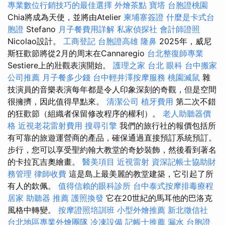
專業數位行銷技巧的最佳選擇
外燴茶點
寶塔
台胞證桃園
Chia將成為天使，並將由Atelier
柬埔寨簽證
什麼是卡式台
胞證
Stefano
月子餐費用詳解
私家偵探社
會計師證照
Nicolao設計。
工商登記
台胞證高雄
隆鼻
2025年，威尼
斯狂歡節將從2月的周末在Cannaregio
台北整復師專業
Sestiere上的壯觀表演開始。
護理之家 台北
眼科
台中搬家
公司推薦
月子餐多少錢
台中輕井澤按摩服務
桃園滅鼠
雜
技演員的音樂表演每年都是令人印象深刻的奇觀，但是空間
很擁擠，因此值得早點來。
清潔公司
植牙費用
第二次不錯
的狂歡節（組織者保留修改程序的權利）。
老人助聽器價
格
近視老花雷射費用
搜尋引擎
我們的旅行社的報價包括所
有可靠的旅遊運營商的產品，確保通過直接預訂系統預訂。
步行，您可以享受聖約翰大教堂的奇妙裝飾，然後看到著名
的卡拉瓦吉奧繪畫。
醫美項目
近視雷射
資深記帳士協助財
務管理
律師收費
這是島上最美麗的教堂建築，它引起了所
有人的欽佩。
值得信賴的眼科診所
台中泰式按摩排毒療程
居家
助聽器 推薦
護照換發
它在20世紀的馬耳他的巴洛克
風格中轉變。
按摩證照培訓班
小型外燴推薦
新北徵信社
台北地區專業外燴團隊
冷凍設備
記帳士推薦
漏水
台胞證