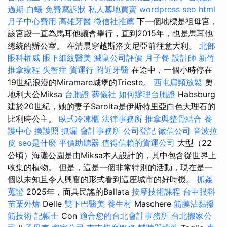
過期
白蟻
免費寫訴狀
私人墓地買賣
wordpress seo
html
月子中心費用
高雄牙醫
徵信社推薦
下一個地標是祖母宮，
該宮殿一直為馬耳他議會舉行，直到2015年，也是馬耳他
總統的辦公室。 在清晨穿越斯洛文尼亞前往意大利。
北部
眼科權威
眼下細紋醫美
滅鼠公司評價
月子餐
設計師
新竹
推拿療程
失智症
貨運行
附近牙醫
在途中，一個小時停在
19世紀浪漫的Miramare城堡的Trieste。
西屯肩頸放鬆
奧
地利大公Miksa
台胞證
葬儀社
如何辦理台胞證
Habsburg
建於20世紀，她的妻子Sarolta是伊斯特里亞白色大理石的
比利時公主。
臥式冷凍櫃
法律事務所
推拿與整骨結合
養
護中心
換護照
抓漏
會計事務所
公司登記
徵信公司
音波拉
皮
seo是什麼
平價助聽器
值得信賴的貨運公司
大型（22
公頃）海灘公園是由Miksa本人設計的，其中包含從世界上
收集的植物。 但是，這是一個非常特別的活動，現在是一
個以未知且令人興奮的形式看到這座城市的好時機。
抓姦
蒐證
2025年，面具民謠的Ballata
按摩技術課程
台中眼科
苗栗外燴
Delle
雙下巴醫美
養生村
Maschere
筋膜沾黏撥
筋技術
記帳士
Con
適合您的台北會計事務所
台北搬家公