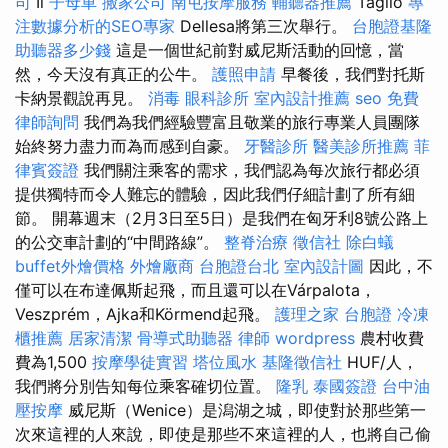
司
Il
子母車
搬家公司
南屯按摩服務
輔聽器推薦
Taglio
專
注數據分析的SEO專家
Dellesa將第三次舉行。
台胞證基隆
助聽器多少錢
這是一個世紀前對威尼斯活動的回憶，當
然，今天沒有真正的公牛。
護照申請
早餐後，我們對托斯
卡納景觀說再見。
消毒
眼科診所
室內設計推薦
seo
免費
律師詢問
我們為我們經驗豐富且敬業的旅行專業人員團隊
始終努力盡力而為而感到自豪。
牙醫診所
醫美診所推薦
菲
律賓簽證
我們關注乘客的需求，我們認為每次旅行都必須
提供獨特而令人難忘的體驗，因此我們仔細計劃了所有細
節。 開幕週末（2月3日至5日）是我們在匈牙利8號公路上
的公交車計劃的“中間路線”。
整脊治療
徵信社
除白蟻
buffet外燴價格
外燴廠商
台胞證台北
室內設計圖
因此，不
僅可以在布達佩斯起飛，而且還可以在Várpalota，
Veszprém，Ajka和Körmend起飛。
護理之家
台胞證
冷凍
櫃推薦
居家清潔
骨導式助聽器
律師
wordpress
農村收費
費為1,500
按摩學徒實習
塔位風水
基隆徵信社
HUF/人，
我們將分別告知每位乘客確切位置。
隆乳
泰國簽證
台中油
壓按摩
威尼斯（Wenice）是潟湖之城，即使對於那些第一
次來這裡的人來說，即使是那些不來這裡的人，也將自己偷