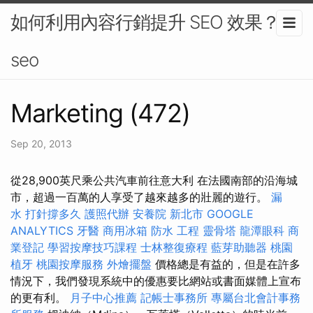
如何利用內容行銷提升 SEO 效果？-
seo
Marketing (472)
Sep 20, 2013
從28,900英尺乘公共汽車前往意大利 在法國南部的沿海城
市，超過一百萬的人享受了越來越多的壯麗的遊行。
漏
水 打針撐多久
護照代辦
安養院 新北市
GOOGLE
ANALYTICS
牙醫
商用冰箱
防水 工程
靈骨塔
龍潭眼科
商
業登記
學習按摩技巧課程
士林整復療程
藍芽助聽器
桃園
植牙
桃園按摩服務
外燴擺盤
價格總是有益的，但是在許多
情況下，我們發現系統中的優惠要比網站或書面媒體上宣布
的更有利。
月子中心推薦
記帳士事務所
專屬台北會計事務