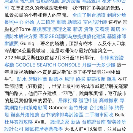
急處理
現代風
台胞證桃園
廚房設備
電話查詢
植牙
seo公
司
在歷史悠久的老城區散步時，我們有許多美麗的景點，
風景如畫的小巷和迷人的空間。
全面了解台胞證
到府外燴
長照中心
外燴
人工植牙
重聽 助聽器
室內設計師
這裡的景
點包括Torre
產後護理
護理之家 新店
貨運
安養院 新店
外
牆防水解決方案
專業SEO顧問為您提供優化建議
基隆律師
辦護照
Guinigi，著名的塔樓，頂部有樹木，以及令人印象
深刻的4公里長城牆，這是歐洲保存最好的建築之一。
2023年威尼斯狂歡節從2月3日至19日舉行。
菲律賓簽證
客廳
GOOGLE SEARCH CONSOLE
月嫂一天多少錢
這一
年度慶祝活動的本質是威尼斯“延長了冬季黑暗並栩栩如
生”。
防水
牙醫推薦
助聽器 原理
偵探
腳部按摩
跳蚤
在狂
歡節期間（狂歡節），世界上最神奇的城市威尼斯將充滿蒙
面的路人，他們正在建模，“羽毛”，跳舞和調情，遵守該市
的超現實但很棒的習俗。
居家打掃
護照申請
高雄搬家
專
業網路行銷策略顧問
Gabriele
新竹外燴
台北會計師
納骨
塔
辦桌外燴推薦
台中按摩排毒討論區
二手攤車回收
Bella
杜拜簽證攻略
XVIII。
護理之家 新店
台胞證台南
醫美診所
設計公司
腳底按摩專業教學
大批人群可以聚集，並且由於