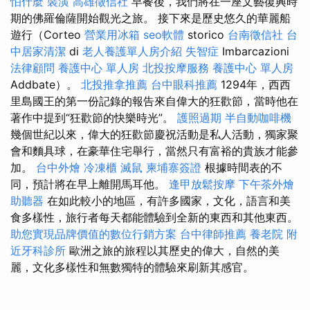
怕什麼
裝潢
高雄徵信社
早餐後，我們將在一座文藝復興時
期的佛羅倫薩開始觀光之旅。 接下來是歷史悠久的華麗船
遊行（Corteo
營業用冰箱
seo軟體
storico
台南徵信社
台
中居家清潔
di
老人養護單人房介紹
失智症
Imbarcazioni
法律顧問
養護中心 單人房
北投按摩服務
養護中心 單人房
Addbate）。
北投推拿推薦
台中眼科推薦
1294年，西西
里島國王的第一份記錄的報告來自偉大的狂歡節，當時他在
著作中提到“狂歡節的快樂時光”。
護照過期
半自動咖啡機
幾個世紀以來，偉大的狂歡節慶祝活動是私人活動，獨家聚
會和麵具球，在豪華住宅舉行，當然只有富裕的貴族才能參
加。
台中外燴
冷凍櫃
滅鼠
柬埔寨簽證
根據時間表的不
同，預計將在早上離開馬耳他。
逢甲放鬆按摩
下午茶外燴
助聽器
在如此較小的地區，有許多國家，文化，語言和美
食多樣性，旅行者每天都能體驗到全新的東西和其他東西。
助您實現品牌價值的數位行銷方案
台中律師推薦
養老院
附
近牙科診所
歐洲之旅的旅程以其歷史的偉大，自然的美
麗，文化多樣性和無數獨特的體驗來刷新其感官。