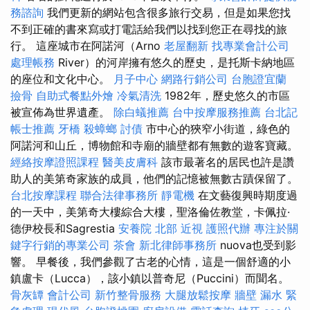
務諮詢
我們更新的網站包含很多旅行交易，但是如果您找
不到正確的書來寫或打電話給我們以找到您正在尋找的旅
行。 這座城市在阿諾河（Arno
老屋翻新
找專業會計公司
處理帳務
River）的河岸擁有悠久的歷史，是托斯卡納地區
的座位和文化中心。
月子中心
網路行銷公司
台胞證宜蘭
撿骨
自助式餐點外燴
冷氣清洗
1982年，歷史悠久的市區
被宣佈為世界遺產。
除白蟻推薦
台中按摩服務推薦
台北記
帳士推薦
牙橋
殺蟑螂
討債
市中心的狹窄小街道，綠色的
阿諾河和山丘，博物館和寺廟的牆壁都有無數的遊客寶藏。
經絡按摩證照課程
醫美皮膚科
該市最著名的居民也許是讚
助人的美第奇家族的成員，他們的記憶被無數古蹟保留了。
台北按摩課程
聯合法律事務所
靜電機
在文藝復興時期度過
的一天中，美第奇大樓綜合大樓，聖洛倫佐教堂，卡佩拉·
德伊校長和Sagrestia
安養院 北部
近視
護照代辦
專注於關
鍵字行銷的專業公司
茶會
新北律師事務所
nuova也受到影
響。 早餐後，我們參觀了古老的心情，這是一個舒適的小
鎮盧卡（Lucca），該小鎮以普奇尼（Puccini）而聞名。
骨灰罈
會計公司
新竹整骨服務
大腿放鬆按摩
牆壁 漏水 緊