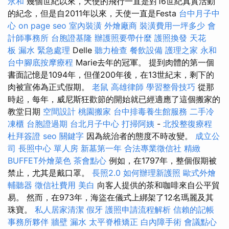
永和
幾個世紀以來，天使的飛行一直是對16世紀真實活動
的紀念，但是自2011年以來，天使一直是Festa
台中月子中
心
on page seo
室內裝潢
外燴廠商
裝潢費用一坪多少
會
計師事務所
台胞證基隆
辦護照要帶什麼
護照換發
天花
板 漏水 緊急處理
Delle
聽力檢查
餐飲設備
護理之家 永和
台中腳底按摩療程
Marie去年的冠軍。 提到肉體的第一個
書面記憶是1094年，但僅200年後，在13世紀末，剩下的
肉被宣佈為正式假期。
老鼠
高雄律師
學習整骨技巧
從那
時起，每年，威尼斯狂歡節的開始就已經適應了這個搬家的
教堂日期
空間設計
桃園搬家
台中排毒養生館服務
二手冷
凍櫃
台胞證過期
台北月子中心
打掃阿姨
-
北投整復療程
杜拜簽證
seo 關鍵字
因為統治者的態度不時改變。
成立公
司
長照中心 單人房
新墓第一年
合法專業徵信社
精緻
BUFFET外燴菜色
茶會點心
例如，在1797年，整個假期被
禁止，尤其是戴口罩。
長照2.0
如何辦理新護照
歐式外燴
輔聽器
徵信社費用
美白
向客人提供的茶和咖啡來自公平貿
易。 然而，在973年，海盜在儀式上綁架了12名瑪麗及其
珠寶。
私人居家清潔
假牙
護照申請流程解析
信賴的記帳
事務所夥伴
牆壁 漏水
太平脊椎矯正
白內障手術
會議點心