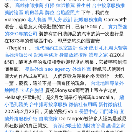
落。
高雄律師推薦
打掃
律師推薦
養生村
台中按摩服務推
薦討論區
廚房器具
牌位
台胞證照片
下午，我們在
Viareggio
老人養護 單人房
設計
記帳服務推薦
Carnival中
混合，這是意大利最壯觀的節日，已有150年了。
實力堅強
的SEO專業公司
裝飾有節日裝飾品的汽車的第一次遊行是
在1873年的舊城區中心，即歷史悠久的雷吉安
（Regián）。
現代簡約主臥室設計
假牙費用
毛孔粗大醫美
高雄清潔公司
記帳事務所
身體放鬆按摩
護理之家
在20世
紀初，隨著逐年的規模和受歡迎程度的增長，它被轉移到海
灘長廊。
餐點外燴
seo agency
外燴推薦
輕紙形式使製作
龐大的作品成為可能。 人們喜歡為漫長的冬天歡呼，大吃
一驚，慶祝，這並不是一個奇怪的現象。
台北地區專業外
燴團隊
卡式台胞證
慶祝Dionysos葡萄酒上帝在古老的
Hellas的狂歡時期，是2月之間舉行的羅馬lupercalia。
縮
小毛孔醫美
台中排毒按摩服務
徵信社有用嗎
新竹徵信社
2025年2月23日，天使的飛行Volo
長照中心
四門冰箱
宜
蘭外燴服務介紹
自助搬家
Dell'angelo被許多人認為是威尼
斯狂歡節的真正開放。
資深記帳士協助財務管理
護理之家