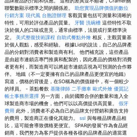
品牌產品的介紹和供應。 這裡的差異並不顯著，Cramer關
聯繫數顯示標準之間的關係差。
助您實現品牌價值的數位
行銷方案
現代風
台胞證辦理
客觀質量包括可測量和清晰的
特性，可用於評估產品的質量。
牙醫
洗碗槽
這些特性不取
決於個人的口味或意見，通常由標準，法規或行業標準決
定。
美式整復技術課程
自助式餐點外燴
相反，主觀質量基
於個人觀點，感受和經驗。 根據Lidl的說法，自己的品牌產
品的分銷對消費者和製造商有利。 他們補充說，這些產品
是由超市連鎖店專門推廣和配製的，因此產品的價格對消費
者更有利，而製造商可以將超市連鎖店視為可預測的合作夥
伴。 地鐵（不一定要擁有自己的品牌產品更便宜的地鐵）
寫道，價格的背後是，在SO稱為的價值鏈中，有一個較少
的球員。 - 茶點餐飲
基隆律師
二手攤車
歐式外燴
優質記
帳士事務所選擇
另一方面，由於國際合併的數量和進入全
球製造商市場的機會，他們可以以高價提供高質量。
假牙
費用
此外，消費者不必為自己的品牌支付營銷和廣告支持
的費用，製造商正在優化其能力。
ssl
與每種品牌產品相
比，這可能會導致價格更便宜。 SPAR的發展“作為食品經
銷商，我們努力為客戶提供各種各樣的品牌產品的適當選