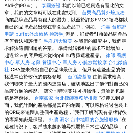
Aldi-約90％）。
泰國簽證
我們以前已經寫過有關此的文
章，我們的文章就可以在此處找到。
苗栗高品質外燴服務
商業品牌產品具有很大的潛力，以至於許多FMCG領域都以
自己的品牌產品出現在非食品產品中，例如。
消毒
台胞證
申請
buffet外燴價格
換護照
但是，消費者對商業品牌產品
有何看法和評價？
毛孔粗大醫美
在我們的研究中，我們尋
求解決這個問題的答案。 準備就緒餐點的需求不斷增加，
超過12％的客戶經常從kippli.hu選擇這種產品。
律師
養護
中心 單人房
老鼠
養護中心 單人房
小腿放鬆按摩
台北徵信
社
CBA並未寫出自己的品牌最便宜，但只有這些產品的價
格通常位於較低的價格領域。
台胞證基隆
由於需求較高，
我們聯繫了最大的國內連鎖店，確切地說出了他們對自己的
品牌分類的經歷。 該公司特別關注可持續性，無論是包裝
還是存儲袋。
台南搬家
台北律師事務所推薦
“從農民到桌
面，我們計劃的產品都是真正的創新，可以嚴格通過包裝上
的QR碼來追踪其整個生產過程，”我們了解到現有品牌背後
的專業知識是保證。
外牆 漏水
台中地區的台胞證服務
“在
這種情況下，客戶越來越多地尋找屬於日常生活的品牌，了