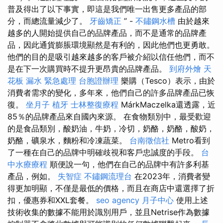
普及得出了以下事實，即這是我們唯一出售更多產品的部
分，而總流量減少了。
牙齒矯正
” -
不鏽鋼水槽
由於越來
越多的人開始提供自己的品牌產品，而不是通常的品牌產
品，因此通貨膨脹環境顯然是有利的，因此他們也更勇敢。
他們的目的是吸引越來越多的客戶被介紹以信任他們，而不
是在下一次購買時不提升更昂貴的品牌產品。
到府外燴
天
花板 漏水 緊急處理
台胞證辦理
樂購（Tesco）表示，由於
消費者需求的變化，多年來，他們自己的許多品牌產品已恢
復。
坐月子
植牙
士林整復療程
MárkMaczelka還透露，近
85％的品牌產品來自國內來源。 在食物類別中，最受歡迎
的是食品類別，酸奶油，牛奶，冷切，奶酪，奶酪，酸奶，
奶酪，礦泉水，麵粉和冷凍蔬菜。
台南徵信社
Metro看到
了一種在自己的品牌中明確歧視和客戶忠誠度的手段。
台
中水療療程
順便說一句，他們在自己的品牌中有許多利基
產品，例如。
失智症
不鏽鋼流理台
在2023年，消費者變
得更加明顯，不僅是最低的價格，而且在商店中還選擇了折
扣，優惠券和XXL套餐。
seo agency
月子中心
使用上述
技術收集的數據不能用於識別用戶，並且Netrise作為數據