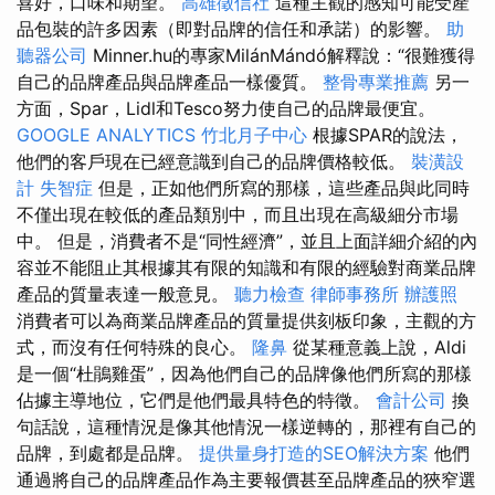
喜好，口味和期望。
高雄徵信社
這種主觀的感知可能受產
品包裝的許多因素（即對品牌的信任和承諾）的影響。
助
聽器公司
Minner.hu的專家MilánMándó解釋說：“很難獲得
自己的品牌產品與品牌產品一樣優質。
整骨專業推薦
另一
方面，Spar，Lidl和Tesco努力使自己的品牌最便宜。
GOOGLE ANALYTICS
竹北月子中心
根據SPAR的說法，
他們的客戶現在已經意識到自己的品牌價格較低。
裝潢設
計
失智症
但是，正如他們所寫的那樣，這些產品與此同時
不僅出現在較低的產品類別中，而且出現在高級細分市場
中。 但是，消費者不是“同性經濟”，並且上面詳細介紹的內
容並不能阻止其根據其有限的知識和有限的經驗對商業品牌
產品的質量表達一般意見。
聽力檢查
律師事務所
辦護照
消費者可以為商業品牌產品的質量提供刻板印象，主觀的方
式，而沒有任何特殊的良心。
隆鼻
從某種意義上說，Aldi
是一個“杜鵑雞蛋”，因為他們自己的品牌像他們所寫的那樣
佔據主導地位，它們是他們最具特色的特徵。
會計公司
換
句話說，這種情況是像其他情況一樣逆轉的，那裡有自己的
品牌，到處都是品牌。
提供量身打造的SEO解決方案
他們
通過將自己的品牌產品作為主要報價甚至品牌產品的狹窄選