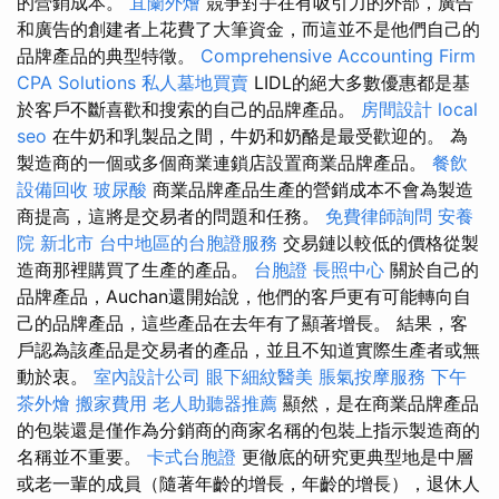
的營銷成本。
宜蘭外燴
競爭對手在有吸引力的外部，廣告
和廣告的創建者上花費了大筆資金，而這並不是他們自己的
品牌產品的典型特徵。
Comprehensive Accounting Firm
CPA Solutions
私人墓地買賣
LIDL的絕大多數優惠都是基
於客戶不斷喜歡和搜索的自己的品牌產品。
房間設計
local
seo
在牛奶和乳製品之間，牛奶和奶酪是最受歡迎的。 為
製造商的一個或多個商業連鎖店設置商業品牌產品。
餐飲
設備回收
玻尿酸
商業品牌產品生產的營銷成本不會為製造
商提高，這將是交易者的問題和任務。
免費律師詢問
安養
院 新北市
台中地區的台胞證服務
交易鏈以較低的價格從製
造商那裡購買了生產的產品。
台胞證
長照中心
關於自己的
品牌產品，Auchan還開始說，他們的客戶更有可能轉向自
己的品牌產品，這些產品在去年有了顯著增長。 結果，客
戶認為該產品是交易者的產品，並且不知道實際生產者或無
動於衷。
室內設計公司
眼下細紋醫美
脹氣按摩服務
下午
茶外燴
搬家費用
老人助聽器推薦
顯然，是在商業​​品牌產品
的包裝還是僅作為分銷商的商家名稱的包裝上指示製造商的
名稱並不重要。
卡式台胞證
更徹底的研究更典型地是中層
或老一輩的成員（隨著年齡的增長，年齡的增長），退休人