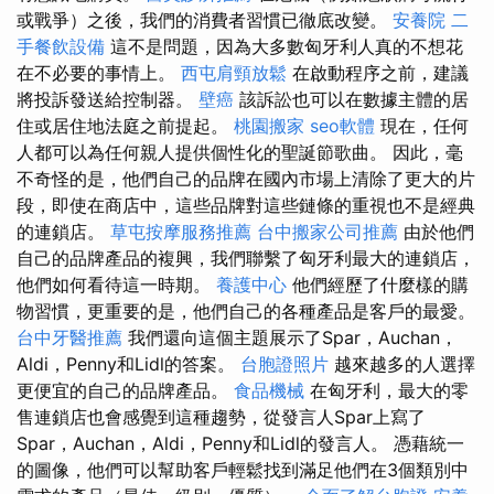
或戰爭）之後，我們的消費者習慣已徹底改變。
安養院
二
手餐飲設備
這不是問題，因為大多數匈牙利人真的不想花
在不必要的事情上。
西屯肩頸放鬆
在啟動程序之前，建議
將投訴發送給控制器。
壁癌
該訴訟也可以在數據主體的居
住或居住地法庭之前提起。
桃園搬家
seo軟體
現在，任何
人都可以為任何親人提供個性化的聖誕節歌曲。 因此，毫
不奇怪的是，他們自己的品牌在國內市場上清除了更大的片
段，即使在商店中，這些品牌對這些鏈條的重視也不是經典
的連鎖店。
草屯按摩服務推薦
台中搬家公司推薦
由於他們
自己的品牌產品的複興，我們聯繫了匈牙利最大的連鎖店，
他們如何看待這一時期。
養護中心
他們經歷了什麼樣的購
物習慣，更重要的是，他們自己的各種產品是客戶的最愛。
台中牙醫推薦
我們還向這個主題展示了Spar，Auchan，
Aldi，Penny和Lidl的答案。
台胞證照片
越來越多的人選擇
更便宜的自己的品牌產品。
食品機械
在匈牙利，最大的零
售連鎖店也會感覺到這種趨勢，從發言人Spar上寫了
Spar，Auchan，Aldi，Penny和Lidl的發言人。 憑藉統一
的圖像，他們可以幫助客戶輕鬆找到滿足他們在3個類別中