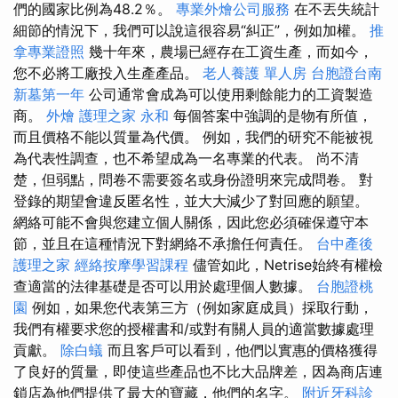
們的國家比例為48.2％。
專業外燴公司服務
在不丟失統計
細節的情況下，我們可以說這很容易“糾正”，例如加權。
推
拿專業證照
幾十年來，農場已經存在工資生產，而如今，
您不必將工廠投入生產產品。
老人養護 單人房
台胞證台南
新墓第一年
公司通常會成為可以使用剩餘能力的工資製造
商。
外燴
護理之家 永和
每個答案中強調的是物有所值，
而且價格不能以質量為代價。 例如，我們的研究不能被視
為代表性調查，也不希望成為一名專業的代表。 尚不清
楚，但弱點，問卷不需要簽名或身份證明來完成問卷。 對
登錄的期望會違反匿名性，並大大減少了對回應的願望。
網絡可能不會與您建立個人關係，因此您必須確保遵守本
節，並且在這種情況下對網絡不承擔任何責任。
台中產後
護理之家
經絡按摩學習課程
儘管如此，Netrise始終有權檢
查適當的法律基礎是否可以用於處理個人數據。
台胞證桃
園
例如，如果您代表第三方（例如家庭成員）採取行動，
我們有權要求您的授權書和/或對有關人員的適當數據處理
貢獻。
除白蟻
而且客戶可以看到，他們以實惠的價格獲得
了良好的質量，即使這些產品也不比大品牌差，因為商店連
鎖店為他們提供了最大的寶藏，他們的名字。
附近牙科診