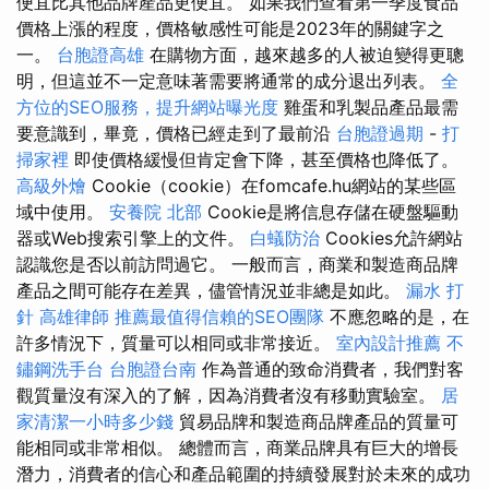
便宜比其他品牌產品更便宜。 如果我們查看第一季度食品
價格上漲的程度，價格敏感性可能是2023年的關鍵字之
一。
台胞證高雄
在購物方面，越來越多的人被迫變得更聰
明，但這並不一定意味著需要將通常的成分退出列表。
全
方位的SEO服務，提升網站曝光度
雞蛋和乳製品產品最需
要意識到，畢竟，價格已經走到了最前沿
台胞證過期
-
打
掃家裡
即使價格緩慢但肯定會下降，甚至價格也降低了。
高級外燴
Cookie（cookie）在fomcafe.hu網站的某些區
域中使用。
安養院 北部
Cookie是將信息存儲在硬盤驅動
器或Web搜索引擎上的文件。
白蟻防治
Cookies允許網站
認識您是否以前訪問過它。 一般而言，商業和製造商品牌
產品之間可能存在差異，儘管情況並非總是如此。
漏水 打
針
高雄律師
推薦最值得信賴的SEO團隊
不應忽略的是，在
許多情況下，質量可以相同或非常接近。
室內設計推薦
不
鏽鋼洗手台
台胞證台南
作為普通的致命消費者，我們對客
觀質量沒有深入的了解，因為消費者沒有移動實驗室。
居
家清潔一小時多少錢
貿易品牌和製造商品牌產品的質量可
能相同或非常相似。 總體而言，商業品牌具有巨大的增長
潛力，消費者的信心和產品範圍的持續發展對於未來的成功