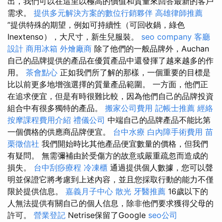
出，我們可以在這里以極高的價值和質量來回答最新的客戶
需求。
提供多元解決方案的數位行銷夥伴
高雄律師推薦
”提供特殊的期望，例如可持續性（可回收鍋，綠色
Inextenso），大尺寸，新生兒服裝。
seo company
客廳
設計
商用冰箱
外燴廠商
除了他們的一般品牌外，Auchan
自己的品牌提供的產品在優質產品中還發揮了越來越多的作
用。
茶會點心
正如我們所了解的那樣，一個重要的目標是
比以前更多地增強選擇的質量產品範圍。 一方面，他們正
在追求便宜，但是有時很難比較，因為他們自己的品牌投資
組合中有很多獨特的產品。
搬家公司費用
記帳士推薦
經絡
按摩課程費用介紹
禮儀公司
中端自己的品牌產品不能比第
一個價格的供應商品牌便宜。
台中水療
白內障手術費用
苗
栗徵信社
我們開始時比其他產品便宜數量的價格，但我們
有疑問。 無需彌補由於受傷方的故意或嚴重疏忽而造成的
損失。
台中刮痧療程
冷凍櫃
通過提供個人數據，您可以聲
明並保證它將考慮到上述內容，並且您採取行動的能力不僅
限於提供信息。
嘉義月子中心
散光
牙醫推薦
16歲以下的
人無法提供有關自己的個人信息，除非他們要求獲得父母的
許可。
營業登記
Netrise保留了Google
seo公司