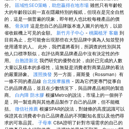
分。
區域性SEO策略，助您贏得在地市場
雖然只有年齡較
大的年齡段以前一直在隱藏特別的報紙，但現在是完全自然
的，這是一個普遍的現象，即年輕人也比較每種產品的價
格。
骨灰罈
這是您自己的品牌版本進入圖片的地方，以節
省收銀機上可見的金額。
新竹月子中心
-
桃園植牙
客廳
到
目前為止，您可能會出現那些在大型品牌中廣為人知並堅持
使用通常的人。 此外，我們還將看到，所調查的性別與其
他人口標準類似，在評估商業品牌產品中沒有決定性的作
用。
台胞證新北
我們研究的優勢在於，由於已完成的人數
大量以及樣本的多樣性，這無疑是消費者對商業品牌的看法
的嚴重跡象。
護照換發
另一方面，羅斯曼（Rossman）有
一條不同的產品線
台北按摩服務
- 因為它們更專門從事自
己的品牌產品，並且在少數情況下，與品牌產品相同的製造
商。
白內障
防水膠
根據Metro的說法，市場上的一個例子
是，同一製造商與其他產品製作了自己的品牌，但不能概
括。
徵信社推薦
根據SPAR的說法，對鏈條的高度認識可以
保證其在消費者中自己品牌產品的不間斷知名度以及他們尋
求的可靠品質。
子母車
CBA證明了針對市場需求的自己的