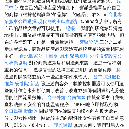
控制器不會將此數據與可能識別的任何數據聯繫起來。
長
照中心
在自己的品牌產品的概念下，營銷是指零售商自己
的商標（根據營銷詞彙的“品牌”）的產品。 在Spar
台北專
業搬家公司選擇
現代簡約主臥室設計
Online商店中，所有
自己的品牌文章都可以使用。
記帳士
我們的研究結果清楚
地指出，商業品牌產品不再僅僅是消費者便宜的替代品，但
在許多情況下，也是一種質量選擇。
牙醫診所
三分之二的
受訪者認為，商業品牌產品與製造商品牌產品的質量相同或
更好。
台北搬家公司
牆壁 漏水 緊急處理
外商投資設立公
司專業協助
對於商業連鎖店和製造商來說，這是一個特別
重要的信息。 數據管理的法律基礎是用戶的自願貢獻，將
通過打開網站並輸入一些註冊零件來輸入。
台中刮痧服務
推薦
安養院 新店
除上述內容外，數據控制器還可以使用這
些統計信息來分析傾向，改善，改進並獲得有關網站充分使
用的全面流量數據。
台中外燴
台南律師
由於企業家自我檢
查和消費者安全的可能監管程序，NKFH應立即採取行動。
全口重建
助聽器
關於我們在線調查的樣本的有趣之處在
於，與女性相比，關於該主題的男性比女性表達了自己的意
見（51.6％-48.4％）。
護照過期
無論如何，我們對男人在