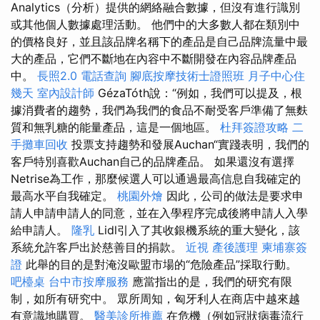
Analytics（分析）提供的網絡融合數據，但沒有進行識別
或其他個人數據處理活動。 他們中的大多數人都在類別中
的價格良好，並且該品牌名稱下的產品是自己品牌流量中最
大的產品，它們不斷地在內容中不斷開發在內容品牌產品
中。
長照2.0
電話查詢
腳底按摩技術士證照班
月子中心住
幾天
室內設計師
GézaTóth說：“例如，我們可以提及，根
據消費者的趨勢，我們為我們的食品不耐受客戶準備了無麩
質和無乳糖的能量產品，這是一個地區。
杜拜簽證攻略
二
手攤車回收
投票支持趨勢和發展Auchan“實踐表明，我們的
客戶特別喜歡Auchan自己的品牌產品。 如果還沒有選擇
Netrise為工作，那麼候選人可以通過最高信息自我確定的
最高水平自我確定。
桃園外燴
因此，公司的做法是要求申
請人申請申請人的同意，並在入學程序完成後將申請人入學
給申請人。
隆乳
Lidl引入了其收銀機系統的重大變化，該
系統允許客戶出於慈善目的捐款。
近視
產後護理
柬埔寨簽
證
此舉的目的是對淹沒歐盟市場的“危險產品”採取行動。
吧檯桌
台中市按摩服務
應當指出的是，我們的研究有限
制，如所有研究中。 眾所周知，匈牙利人在商店中越來越
有意識地購買。
醫美診所推薦
在危機（例如冠狀病毒流行