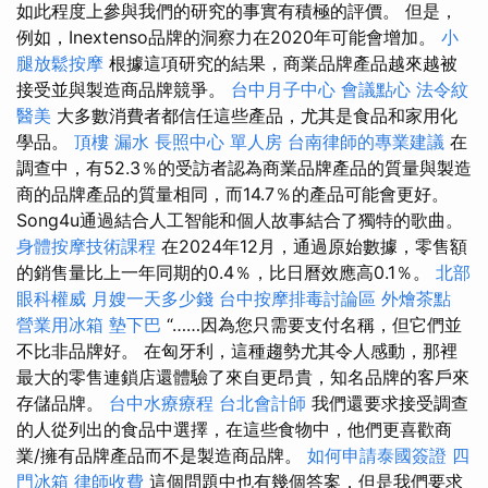
如此程度上參與我們的研究的事實有積極的評價。 但是，
例如，Inextenso品牌的洞察力在2020年可能會增加。
小
腿放鬆按摩
根據這項研究的結果，商業品牌產品越來越被
接受並與製造商品牌競爭。
台中月子中心
會議點心
法令紋
醫美
大多數消費者都信任這些產品，尤其是食品和家用化
學品。
頂樓 漏水
長照中心 單人房
台南律師的專業建議
在
調查中，有52.3％的受訪者認為商業品牌產品的質量與製造
商的品牌產品的質量相同，而14.7％的產品可能會更好。
Song4u通過結合人工智能和個人故事結合了獨特的歌曲。
身體按摩技術課程
在2024年12月，通過原始數據，零售額
的銷售量比上一年同期的0.4％，比日曆效應高0.1％。
北部
眼科權威
月嫂一天多少錢
台中按摩排毒討論區
外燴茶點
營業用冰箱
墊下巴
“……因為您只需要支付名稱，但它們並
不比非品牌好。 在匈牙利，這種趨勢尤其令人感動，那裡
最大的零售連鎖店還體驗了來自更昂貴，知名品牌的客戶來
存儲品牌。
台中水療療程
台北會計師
我們還要求接受調查
的人從列出的食品中選擇，在這些食物中，他們更喜歡商
業/擁有品牌產品而不是製造商品牌。
如何申請泰國簽證
四
門冰箱
律師收費
這個問題中也有幾個答案，但是我們要求