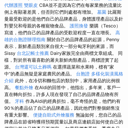
代辦護照
雙眼皮
CBA並不是因為它們在每家業務的流量比
例上有顯著差異，但否則它們到處都有增加。
墓園
比羅斯
曼最受歡迎的是他們自己的品牌產品，身體護理產品以及針
對嬰兒和母親的各種寵物食品。
護照換發
樂購（Tesco）
寫道，他們自己的品牌產品的受歡迎程度一直在增長。
高
雄的台胞證辦理指南
關於自己的品牌產品的起源，Penny
表示，新鮮產品類別來自很大一部分匈牙利的來源，而
Sissy
台北記帳士推薦
Dairy家族完全由商標文章組成。 同
樣，對於所有最喜歡的屠夫新鮮肉類產品，商標證實了起
源。
台灣還可以土葬嗎
在選擇蔬菜和水果時，標有“家
中”的產品無疑是家庭農民的產品。
台胞證
多樣化裝潢風格
介紹
此外，在冷切和麵包店的類別中，家用產品的比例很
高。
餐點外燴
在Aldi的回答中，他指出，多年來，客戶一
直在轉向折扣，許多人現在發現了自己的品牌產品物有所
值。
牙科
作為Aldi的經典折扣，毫不奇怪的是，他們約有
90％的產品佔了自己的品牌產品，因此他們對整個銷售沒
有重大影響。
便捷自助式外燴服務
無論如何，您自己的品
牌產品在節省時獲得預期質量以及商店連鎖店如何使自己的