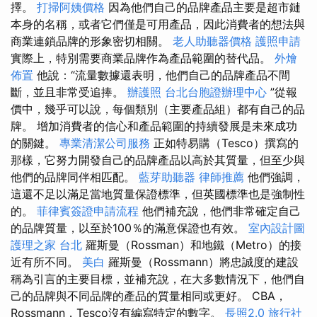
擇。
打掃阿姨價格
因為他們自己的品牌產品主要是超市鏈
本身的名稱，或者它們僅是可用產品，因此消費者的想法與
商業連鎖品牌的形象密切相關。
老人助聽器價格
護照申請
實際上，特別需要商業品牌作為產品範圍的替代品。
外燴
佈置
他說：“流量數據還表明，他們自己的品牌產品不間
斷，並且非常受追捧。
辦護照
台北台胞證辦理中心
”從報
價中，幾乎可以說，每個類別（主要產品組）都有自己的品
牌。 增加消費者的信心和產品範圍的持續發展是未來成功
的關鍵。
專業清潔公司服務
正如特易購（Tesco）撰寫的
那樣，它努力開發自己的品牌產品以高於其質量，但至少與
他們的品牌同伴相匹配。
藍芽助聽器
律師推薦
他們強調，
這還不足以滿足當地質量保證標準，但英國標準也是強制性
的。
菲律賓簽證申請流程
他們補充說，他們非常確定自己
的品牌質量，以至於100％的滿意保證也有效。
室內設計圖
護理之家 台北
羅斯曼（Rossman）和地鐵（Metro）的接
近有所不同。
美白
羅斯曼（Rossmann）將忠誠度的建設
稱為引言的主要目標，並補充說，在大多數情況下，他們自
己的品牌與不同品牌的產品的質量相同或更好。 CBA，
Rossmann，Tesco沒有編寫特定的數字。
長照2.0
旅行社