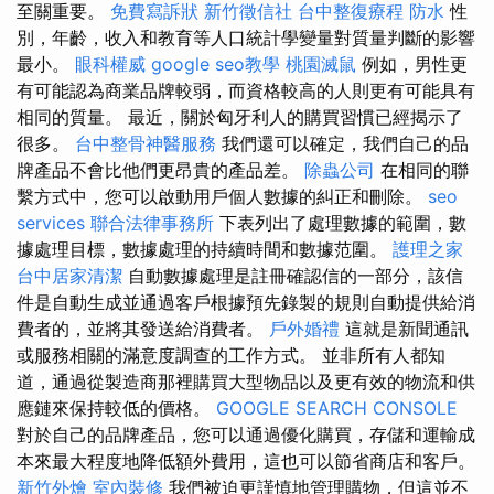
至關重要。
免費寫訴狀
新竹徵信社
台中整復療程
防水
性
別，年齡，收入和教育等人口統計學變量對質量判斷的影響
最小。
眼科權威
google seo教學
桃園滅鼠
例如，男性更
有可能認為商業品牌較弱，而資格較高的人則更有可能具有
相同的質量。 最近，關於匈牙利人的購買習慣已經揭示了
很多。
台中整骨神醫服務
我們還可以確定，我們自己的品
牌產品不會比他們更昂貴的產品差。
除蟲公司
在相同的聯
繫方式中，您可以啟動用戶個人數據的糾正和刪除。
seo
services
聯合法律事務所
下表列出了處理數據的範圍，數
據處理目標，數據處理的持續時間和數據范圍。
護理之家
台中居家清潔
自動數據處理是註冊確認信的一部分，該信
件是自動生成並通過客戶根據預先錄製的規則自動提供給消
費者的，並將其發送給消費者。
戶外婚禮
這就是新聞通訊
或服務相關的滿意度調查的工作方式。 並非所有人都知
道，通過從製造商那裡購買大型物品以及更有效的物流和供
應鏈來保持較低的價格。
GOOGLE SEARCH CONSOLE
對於自己的品牌產品，您可以通過優化購買，存儲和運輸成
本來最大程度地降低額外費用，這也可以節省商店和客戶。
新竹外燴
室內裝修
我們被迫更謹慎地管理購物，但這並不