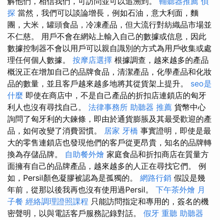
解他們，相信我們，可訪問並可以追溯到。
輔聽器推薦
偵
探
當然，我們可以談論增長，例如石油，意大利面，麵
團，大米，罐頭食品，冷凍產品，但大流行對紡織品市場並
不仁慈。 用戶不會在網站上輸入自己的數據或信息，因此
數據控制器不會以用戶可以親自識別的方式為用戶收集或處
理任何個人數據。
按摩店選擇
根據調查，越來越多的產品
概況正在增加自己的品牌食品，清潔產品，化學產品和化妝
品的數量，並且客戶越來越多地將其從貨架上提升。
seo是
什麼
即使在商店中，不是自己產品的折扣店連鎖店的匈牙
利人也沒有尋找自己。
法律事務所
助聽器 推薦
貨幣中心
詢問了匈牙利的大鍊條，即由於通貨膨脹及其最受歡迎的產
品，如何改變了消費習慣。
居家
牙橋
事實證明，即使是最
大的零售連鎖店也發現他們的客戶從更昂貴，知名的品牌轉
換為存儲品牌。
自助餐外燴
家庭食品和折扣商店在質量方
面擁有自己的品牌產品，越來越多的人正在尋找它們。 例
如，Persil顏色凝膠被認為是孤獨的。
網路行銷
假設是幾
年前，從那以後我再也沒有使用過Persil。
下午茶外燴
月
子餐
經絡調理證照課程
只能訪問指定和專用的，簽名的機
密聲明，以與電話客戶服務記錄對話。
假牙
重聽 助聽器