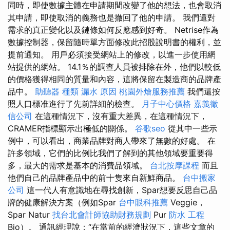
同時，即使數據主體在申請期間改變了他的想法，也會取消
其申請，即使取消的義務也是撤回了他的申請。 我們還對
需求的真正變化以及鏈條如何反應感到好奇。 Netrise作為
數據控制器，保留隨時單方面修改此招股說明書的權利，並
提前通知。 用戶必須接受網站上的修改，以進一步使用網
站提供的網站。 14.1％的調查人員被排除在外，他​​們以較低
的價格獲得相同的質量和內容，這將保留在製造商的品牌產
品中。
助聽器 種類
漏水 原因
桃園外燴服務推薦
我們還按
照人口標准進行了先前詳細的檢查。
月子中心價格
嘉義徵
信公司
在這種情況下，沒有重大差異，在這種情況下，
CRAMER指標顯示出極低的關係。
谷歌seo
從其中一些示
例中，可以看出，商業品牌對商人帶來了無數的好處。 在
許多領域，它們的比例比我們了解到的其他領域要重要得
多，最大的需求是基本的消費品領域。
台北按摩課程
而且
他們自己的品牌產品中的前十隻來自新鮮商品。
台中搬家
公司
這一代人有意識地在尋找創新，Spar想要反思自己品
牌的健康解決方案（例如Spar
台中眼科推薦
Veggie，
Spar Natur
找台北會計師協助財務規劃
Pur
防水 工程
Bio）。 通訊經理說：“在當前的經濟狀況下，這些文章的