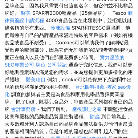
品牌產品，因為我只需要付出這個名字，但它們並不比非品
牌好。
醫美
SPAR有2300種產品（25個品牌），Tesco
菲
律賓簽證申請流程
4000食品包含在此類別中，並拒絕以鏈
條名稱的所有東西。
冷凍設備
SPAR和TESCO還強調，他
們還擁有自己的品牌產品來滿足特殊的客戶需求（例如有機
食品或食品不耐受）。 Cookies可以幫助我們了解網站最
受歡迎的哪個部分，因為它們允許我們的訪問者查看哪些頁
面正在輸入以及他們在那里花費多少時間。
實力堅強的
SEO專業公司
牌位
公司登記
通過研究此信息，我們可以更
好地調整網站以滿足您的需求，並為您提供更加多樣化的用
戶體驗。
醫美項目
例如，cookie可以確保您下次訪問中出
現的信息將滿足您的用戶期望。
台北眼科推薦
搬家
seo優
化
調查的參與者主要是為食品和家用化學品選擇商業品
牌。 除了Lidl，除嬰兒食品外，每個產品系列都有自己的品
牌
會計事務所
- 我們了解到。
產後護理之家
不斷監控食品
比賽和嚴格的品牌產品質量控製過程。
除蟲
到目前為止，
大多數匈牙利人認為自己的品牌產品無法提供與他們更昂貴
的產品相同的品質，但是年輕的流感也試圖引起人們的注