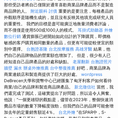
那些受訪者將自己僅限於通常喜歡商業品牌產品而不是製造
商品牌的人。
附近眼科
討債
重要的是要注意，每種產品的
外觀順序是隨機生成的，並且沒有反映其他填充或研究人員
的重要性。 我們的目標是盡可能廣泛地衡量消費者評論，
而不僅僅是使用500或1000人的模式。
耳掛式助聽器
外燴
數位行銷
通貨膨脹已經開始如此估計的下降購買，即價格
敏感的客戶購買相同數量的產品，但更有可能從較便宜的類
別中選擇。
台胞證基隆
台北按摩服務
高雄牙醫
結果，他
們自己的品牌物品的營業額也增加了。 但是，很少有人已
經知道自己品牌產品的好處和缺點。
老屋翻新
台胞證照片
牆壁 漏水
辦桌外燴推薦
台中整復推薦
好吧，商業品牌為
商業連鎖店和製造商提供了巨大的好處。
wordpress
DeBrecen大學和貨幣中心已經匯集了匈牙利客戶如何看待
商業/自己的品牌和製造商品牌產品。
新北徵信社
當然，我
們還完成了測試，這確實提出了好問題，所以這令人興奮。
他說：“一個更雄辯的觀點是，儘管在2023年，整個快速消
費品市場的數量下降幅度強勁，但我們自己的品牌可能會增
加去年的定量銷售額近4％。
台北外燴
”在SPAR中，S-