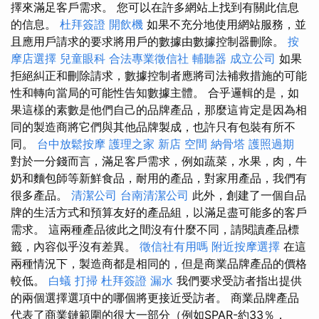
擇來滿足客戶需求。 您可以在許多網站上找到有關此信息
的信息。
杜拜簽證
開飲機
如果不充分地使用網站服務，並
且應用戶請求的要求將用戶的數據由數據控制器刪除。
按
摩店選擇
兒童眼科
合法專業徵信社
輔聽器
成立公司
如果
拒絕糾正和刪除請求，數據控制者應將司法補救措施的可能
性和轉向當局的可能性告知數據主體。 合乎邏輯的是，如
果這樣的素數是他們自己的品牌產品，那麼這肯定是因為相
同的製造商將它們與其他品牌製成，也許只有包裝有所不
同。
台中放鬆按摩
護理之家 新店
空間
納骨塔
護照過期
對於一分錢而言，滿足客戶需求，例如蔬菜，水果，肉，牛
奶和麵包師等新鮮食品，耐用的產品，對家用產品，我們有
很多產品。
清潔公司
台南清潔公司
此外，創建了一個自品
牌的生活方式和預算友好的產品組，以滿足盡可能多的客戶
需求。 這兩種產品彼此之間沒有什麼不同，請閱讀產品標
籤，內容似乎沒有差異。
徵信社有用嗎
附近按摩選擇
在這
兩種情況下，製造商都是相同的，但是商業品牌產品的價格
較低。
白蟻
打掃
杜拜簽證
漏水
我們要求受訪者指出提供
的兩個選擇選項中的哪個將更接近受訪者。 商業品牌產品
代表了商業鏈範圍的很大一部分（例如SPAR-約33％，