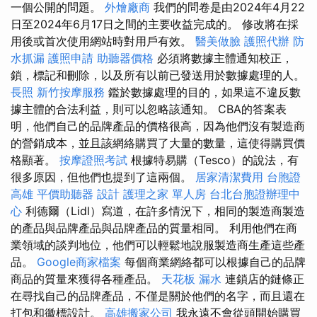
一個公開的問題。
外燴廠商
我們的問卷是由2024年4月22
日至2024年6月17日之間的主要收益完成的。 修改將在採
用後或首次使用網站時對用戶有效。
醫美做臉
護照代辦
防
水抓漏
護照申請
助聽器價格
必須將數據主體通知校正，
鎖，標記和刪除，以及所有以前已發送用於數據處理的人。
長照
新竹按摩服務
鑑於數據處理的目的，如果這不違反數
據主體的合法利益，則可以忽略該通知。 CBA的答案表
明，他們自己的品牌產品的價格很高，因為他們沒有製造商
的營銷成本，並且該網絡購買了大量的數量，這使得購買價
格顯著。
按摩證照考試
根據特易購（Tesco）的說法，有
很多原因，但他們也提到了這兩個。
居家清潔費用
台胞證
高雄
平價助聽器
設計
護理之家 單人房
台北台胞證辦理中
心
利德爾（Lidl）寫道，在許多情況下，相同的製造商製造
的產品與品牌產品與品牌產品的質量相同。 利用他們在商
業領域的談判地位，他們可以輕鬆地說服製造商生產這些產
品。
Google商家檔案
每個商業網絡都可以根據自己的品牌
商品的質量來獲得各種產品。
天花板 漏水
連鎖店的鏈條正
在尋找自己的品牌產品，不僅是關於他們的名字，而且還在
打包和徽標設計。
高雄搬家公司
我永遠不會從頭開始購買