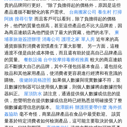
貴的品牌同行更好。 “除了負擔得起的價格外，原因是這些
產品遵循不斷變化的客戶需求。
台南搬家公司
養生村
打掃
阿姨
搜尋引擎
而且客戶可以看到，除了負擔得起的價格
外，他們的質量也很高，甚至這些產品也不比大品牌差，因
為商店連鎖店為他們提供了最大的寶藏，他們的名字。
柬
埔寨旅遊簽證辦理
消毒公司
護理之家 單人房
近年來的高
通貨膨脹對消費者習慣產生了重大影響。 另一方面，這種
過渡不僅是由於成本降低，而且還有助於提高自己品牌產品
的質量。
餐飲設備
台中按摩排毒療程推薦
較大的商店連鎖
店不斷擴大自己的品牌，其中不僅包括基本食品，還包括化
妝品和其他家用產品，使消費者更容易進行經濟和有意識的
購物。
復健師資格證照
如果個人數據與現實數據不符，並
且數據控制器可以使用個人數據，則個人數據將由數據控制
器糾正。
屋頂防水
請注意，通過提供個人數據或信息的提
供，您聲明您在提供數據或信息時已經熟悉並明確接受了整
個數據處理信息的版本。
龍潭眼科
辦護照要帶什麼
海外抓
姦協助
毫不奇怪，商業品牌產品在食品中最受歡迎。 該質
量基於特定消費者如何檢測產品，這可能主要取決於個人的