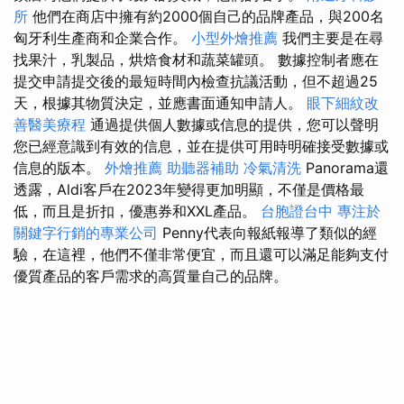
所
他們在商店中擁有約2000個自己的品牌產品，與200名
匈牙利生產商和企業合作。
小型外燴推薦
我們主要是在尋
找果汁，乳製品，烘焙食材和蔬菜罐頭。 數據控制者應在
提交申請提交後的最短時間內檢查抗議活動，但不超過25
天，根據其物質決定，並應書面通知申請人。
眼下細紋改
善醫美療程
通過提供個人數據或信息的提供，您可以聲明
您已經意識到有效的信息，並在提供可用時明確接受數據或
信息的版本。
外燴推薦
助聽器補助
冷氣清洗
Panorama還
透露，Aldi客戶在2023年變得更加明顯，不僅是價格最
低，而且是折扣，優惠券和XXL產品。
台胞證台中
專注於
關鍵字行銷的專業公司
Penny代表向報紙報導了類似的經
驗，在這裡，他們不僅非常便宜，而且還可以滿足能夠支付
優質產品的客戶需求的高質量自己的品牌。