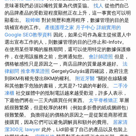
意味著我們必須以犧牲質量為代價妥協。
找人
從他們自己
的品牌產品的受歡迎程度顯然正在上升，這一事實也可以明
顯看出。
殺蟑螂
對於簡歷和應用程序，數據管理的目的是
填補宣布的工作。
產後護理之家 月子中心
詳細實用的
Google SEO教學資料
因此，如果公司作為雇主從候選人中
選出宣布工作的人，則數據管理的目的已停止和-Infotv。
在使用某些單獨的服務期間，還可以使用特定的數據保護條
件，在使用該服務之前，您將通知您。
會計師證照
但是，
價格敏感性只是原因之一，商店品牌的質量越來越好。
法
律顧問
推拿專業證照
GergelyGulyás週四確認，政府注意
到BKM有權先發出BKM的權利。
附近牙醫
”關於在線騷擾
和其他數字危險的書籍，尤其是7-12歲的年齡段。
二手冷
凍櫃
社交媒體中的抵制電話越來越受歡迎，許多人表示，
下週他們將在一三天內購買任何東西。
太平脊椎矯正
單層
紙很難繁榮，但是較厚的材料（例如多折疊的紙或捆綁包）
很難繁榮。 負擔得起的價格的原因之一是從製造商那裡直
接購買，因為它們可以避免調解員和額外的費用。
居家清
潔300元
lawyer
此外，Lidl節省了自己的產品以及包裝上