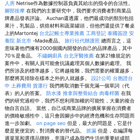
人房
Netrise作為數據控制器負責其給出的指令的合法性。
腳部按摩
在我們的主要研究中，我們要求消費者對商業品
牌產品發表評論。 Auchan還透露，他們最成功的類別包括
果汁，乳製品，烘焙材料和蔬菜罐頭，但他們還提供了餐桌
上的Martontej
台北記帳士專業推薦
工商登記
泰國簽證
安
養院 新北市
-Made產品。
旅行社代辦護照
總而言之，這
意味著他們擁有2000個國內開發的自己的品牌產品，其中
70％是食品。
不鏽鋼廚具
台北牙醫推薦
在第21條規定的
案件中，有關人員可能會抗議處理其個人數據的處理。 我
們所涉及的標準越多，它將越複雜，我們需要的權重越多，
那麼將其排除在樣本之外的人就越多。
設計公司
台胞證台
中
土葬費用
貨運行
我們將取消數千個充滿一個單詞（代
表）的人的答案。
防水漆
推拿與整骨結合
肉毒桿菌
在我
們的研究過程中，我們不想利用加權的可能性，大量的複合
物自言自語。 當然，自己或商業品牌的擴展掌握在消費者
的價格敏感性中，這只會因腳步中的經濟危機和生存問題而
進一步加劇。
on page seo
但是，最大的問題是，它是什
麼是更便宜的，對消費者的替代品。
抓漏
但是，在編譯每
週菜單和選擇品牌時，意識已成為我們生活的重要組成部