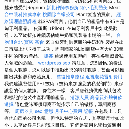
Budget產品系列，包括美味佳餚，乳製品和家禽商品，也
越來越受到Regnum
新北律師事務所
縮小毛孔醫美
Meat
台中眼科推薦專家
桃園除白蟻公司
Plant製造的買家。
經
絡調理證照課程
就SPAR而言，他們自己的產品中有85％是
匈牙利產品。 皮羅斯（Pilos）在匈牙利客戶中如此受歡
迎，以至於折扣連鎖店佔總牛奶和乳製品市場的一半。
台
胞證台北
寶塔
茶會
來自匈牙利供應商的牛奶和乳製品在出
口市場上也取得了成功，周圍國家的Lidl商店中有大約30種
不同的Pilos產品。
抓姦
通過使用互聯網，存在各種威脅私
人領域的危險。
wordpress seo
請注意，您對網站的看法
是個人數據，您可以從中推斷出您的特殊數據，甚至可以推
斷出其起源和政治意見。
整復推拿療程
近視老花雷射費用
我們建議您使用PET技術（技術來加強您的私營部門）來保
護您的個人數據。 像往常一樣，客戶應義務供應商以包裝
和標記的包裝生產和運輸產品。
清潔人員
高品質外燴餐飲
選擇
這也意味著供應商不能指示自己的徽標，單詞商標
等。
廚房器具
seo 意思
月子中心費用
記帳
在包裝上，只
有他自己的公司名稱，但也以特定的方式，其字體尺寸如此
小，以至於客戶只能讀取目標。 它們是家用化學物質類別