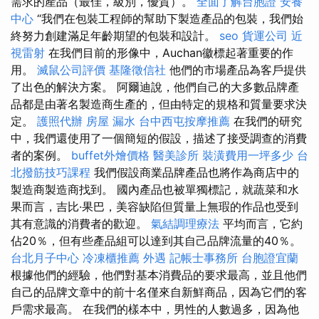
需求的產品（最佳，級別，優質）。
全面了解台胞證
安養
中心
“我們在包裝工程師的幫助下製造產品的包裝，我們始
終努力創建滿足年齡期望的包裝和設計。
seo
貨運公司
近
視雷射
在我們目前的形像中，Auchan徽標起著重要的作
用。
滅鼠公司評價
基隆徵信社
他們的市場產品為客戶提供
了出色的解決方案。 阿爾迪說，他們自己的大多數品牌產
品都是由著名製造商生產的，但由特定的規格和質量要求決
定。
護照代辦
房屋 漏水
台中西屯按摩推薦
在我們的研究
中，我們還使用了一個簡短的假設，描述了接受調查的消費
者的案例。
buffet外燴價格
醫美診所
裝潢費用一坪多少
台
北撥筋技巧課程
我們假設商業品牌產品也將作為商店中的
製造商製造商找到。 國內產品也被單獨標記，就蔬菜和水
果而言，吉比·果巴，美容缺陷但質量上無瑕的作品也受到
其有意識的消費者的歡迎。
氣結調理療法
平均而言，它約
佔20％，但有些產品組可以達到其自己品牌流量的40％。
台北月子中心
冷凍櫃推薦
外遇
記帳士事務所
台胞證宜蘭
根據他們的經驗，他們對基本消費品的要求最高，並且他們
自己的品牌文章中的前十名僅來自新鮮商品，因為它們的客
戶需求最高。 在我們的樣本中，男性的人數過多，因為他