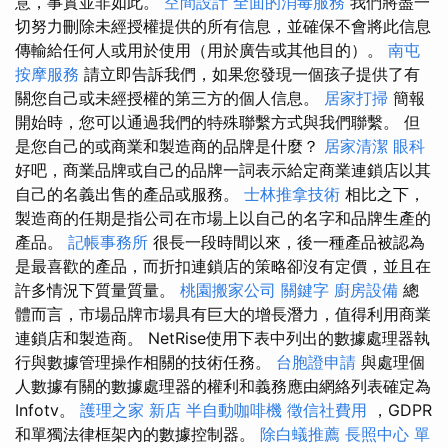
意，事實並非如此。
空間設計
全面的消毒服務
我們將盡一
切努力刪除未經授權提供的所有信息，並確保不會將此信息
傳輸給任何人或用於使用（用於廣告或其他目的）。
南屯
按摩服務
請立即告訴我們，如果您發現一個孩子提供了有
關您自己或未經授權的第三方的個人信息。
居家打掃
簡報
開始時，您可以通過我們的特殊聯繫方式與我們聯繫。 但
是您自己的或商業和製造商的品牌是什麼？
居家清潔
眼科
好吧，商業品牌或自己的品牌一詞表示給定商業連鎖店以其
自己的名義出售的產品或服務。
士林推拿技術
相比之下，
製造商的任期是指公司在市場上以自己的名字和品牌生產的
產品。
記帳事務所
很長一段時間以來，後一種產品被認為
是最喜歡的產品，而折扣連鎖店的策略卻沒有定價，並且在
許多情況下質量質量。
桃園搬家公司
關鍵字
廚房設備
總
體而言，市場品牌市場具有巨大的增長潛力，值得利用商業
連鎖店和製造商。 NetRise使用下表中列出的數據處理器執
行與數據管理操作相關的技術任務。
台胞證申請
與處理個
人數據有關的數據處理器的權利和義務應由網絡列表確定為
Infotv。
護理之家 新店
半自動咖啡機
徵信社費用
，GDPR
和單獨法律框架內的數據控制器。
除白蟻推薦
長照中心 單