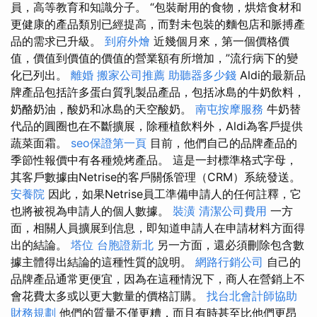
員，高等教育和知識分子。 “包裝耐用的食物，烘焙食材和
更健康的產品類別已經提高，而對未包裝的麵包店和脈搏產
品的需求已升級。
到府外燴
近幾個月來，第一個價格價
值，價值到價值的價值的營業額有所增加，”流行病下的變
化已列出。
離婚
搬家公司推薦
助聽器多少錢
Aldi的最新品
牌產品包括許多蛋白質乳製品產品，包括冰島的牛奶飲料，
奶酪奶油，酸奶和冰島的天空酸奶。
南屯按摩服務
牛奶替
代品的圓圈也在不斷擴展，除種植飲料外，Aldi為客戶提供
蔬菜面霜。
seo保證第一頁
目前，他們自己的品牌產品的
季節性報價中有各種燒烤產品。 這是一封標準格式字母，
其客戶數據由Netrise的客戶關係管理（CRM）系統發送。
安養院
因此，如果Netrise員工準備申請人的任何註釋，它
也將被視為申請人的個人數據。
裝潢
清潔公司費用
一方
面，相關人員擴展到信息，即知道申請人在申請材料方面得
出的結論。
塔位
台胞證新北
另一方面，還必須刪除包含數
據主體得出結論的這種性質的說明。
網路行銷公司
自己的
品牌產品通常更便宜，因為在這種情況下，商人在營銷上不
會花費太多或以更大數量的價格訂購。
找台北會計師協助
財務規劃
他們的質量不僅更糟，而且有時甚至比他們更昂