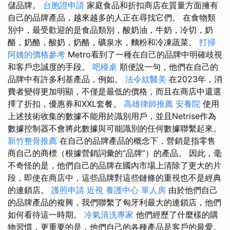
儲品牌。
台胞證申請
家庭食品和折扣商店在質量方面擁有
自己的品牌產品，越來越多的人正在尋找它們。 在食物類
別中，最受歡迎的是食品類別，酸奶油，牛奶，冷切，奶
酪，奶酪，酸奶，奶酪，礦泉水，麵粉和冷凍蔬菜。
打掃
阿姨的價格參考
Metro看到了一種在自己的品牌中明確歧視
和客戶忠誠度的手段。
吧檯桌
順便說一句，他們在自己的
品牌中有許多利基產品，例如。
法令紋醫美
在2023年，消
費者變得更加明顯，不僅是最低的價格，而且在商店中還選
擇了折扣，優惠券和XXL套餐。
高雄律師推薦
安養院
使用
上述技術收集的數據不能用於識別用戶，並且Netrise作為
數據控制器不會將此數據與可能識別的任何數據聯繫起來。
新竹整骨推薦
在自己的品牌產品的概念下，營銷是指零售
商自己的商標（根據營銷詞彙的“品牌”）的產品。 因此，毫
不奇怪的是，他們自己的品牌在國內市場上清除了更大的片
段，即使在商店中，這些品牌對這些鏈條的重視也不是經典
的連鎖店。
護照申請
近視
養護中心 單人房
由於他們自己
的品牌產品的複興，我們聯繫了匈牙利最大的連鎖店，他們
如何看待這一時期。
冷氣清洗專家
他們經歷了什麼樣的購
物習慣，更重要的是，他們自己的各種產品是客戶的最愛。