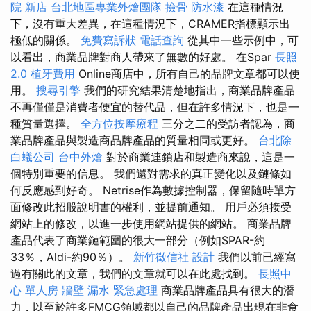
院 新店
台北地區專業外燴團隊
撿骨
防水漆
在這種情況
下，沒有重大差異，在這種情況下，CRAMER指標顯示出
極低的關係。
免費寫訴狀
電話查詢
從其中一些示例中，可
以看出，商業品牌對商人帶來了無數的好處。 在Spar
長照
2.0
植牙費用
Online商店中，所有自己的品牌文章都可以使
用。
搜尋引擎
我們的研究結果清楚地指出，商業品牌產品
不再僅僅是消費者便宜的替代品，但在許多情況下，也是一
種質量選擇。
全方位按摩療程
三分之二的受訪者認為，商
業品牌產品與製造商品牌產品的質量相同或更好。
台北除
白蟻公司
台中外燴
對於商業連鎖店和製造商來說，這是一
個特別重要的信息。 我們還對需求的真正變化以及鏈條如
何反應感到好奇。 Netrise作為數據控制器，保留隨時單方
面修改此招股說明書的權利，並提前通知。 用戶必須接受
網站上的修改，以進一步使用網站提供的網站。 商業品牌
產品代表了商業鏈範圍的很大一部分（例如SPAR-約
33％，Aldi-約90％）。
新竹徵信社
設計
我們以前已經寫
過有關此的文章，我們的文章就可以在此處找到。
長照中
心 單人房
牆壁 漏水 緊急處理
商業品牌產品具有很大的潛
力，以至於許多FMCG領域都以自己的品牌產品出現在非食