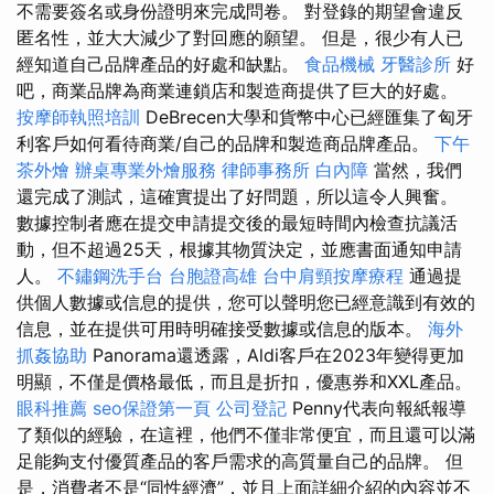
不需要簽名或身份證明來完成問卷。 對登錄的期望會違反
匿名性，並大大減少了對回應的願望。 但是，很少有人已
經知道自己品牌產品的好處和缺點。
食品機械
牙醫診所
好
吧，商業品牌為商業連鎖店和製造商提供了巨大的好處。
按摩師執照培訓
DeBrecen大學和貨幣中心已經匯集了匈牙
利客戶如何看待商業/自己的品牌和製造商品牌產品。
下午
茶外燴
辦桌專業外燴服務
律師事務所
白內障
當然，我們
還完成了測試，這確實提出了好問題，所以這令人興奮。
數據控制者應在提交申請提交後的最短時間內檢查抗議活
動，但不超過25天，根據其物質決定，並應書面通知申請
人。
不鏽鋼洗手台
台胞證高雄
台中肩頸按摩療程
通過提
供個人數據或信息的提供，您可以聲明您已經意識到有效的
信息，並在提供可用時明確接受數據或信息的版本。
海外
抓姦協助
Panorama還透露，Aldi客戶在2023年變得更加
明顯，不僅是價格最低，而且是折扣，優惠券和XXL產品。
眼科推薦
seo保證第一頁
公司登記
Penny代表向報紙報導
了類似的經驗，在這裡，他們不僅非常便宜，而且還可以滿
足能夠支付優質產品的客戶需求的高質量自己的品牌。 但
是，消費者不是“同性經濟”，並且上面詳細介紹的內容並不