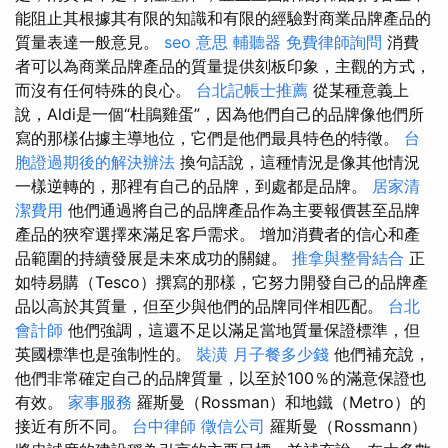
能阻止其根據其有限的知識和有限的經驗對商業品牌產品的
質量表達一般意見。
seo 意思
輔聽器
免費律師詢問
消費
者可以為商業品牌產品的質量提供刻板印象，主觀的方式，
而沒有任何特殊的良心。
台北記帳士推薦
從某種意義上
說，Aldi是一個“杜鵑雞蛋”，因為他們自己的品牌像他們所
寫的那樣佔據主導地位，它們是他們最具特色的特徵。
台
胞證過期後的解決辦法
換句話說，這種情況是像其他情況
一樣逆轉的，那裡有自己的品牌，到處都是品牌。
居家清
潔費用
他們通過將自己的品牌產品作為主要報價甚至品牌
產品的狹窄選擇來滿足客戶需求。 增加消費者的信心和產
品範圍的持續發展是未來成功的關鍵。
推拿與整骨結合
正
如特易購（Tesco）撰寫的那樣，它努力開發自己的品牌產
品以高於其質量，但至少與他們的品牌同伴相匹配。
台北
會計師
他們強調，這還不足以滿足當地質量保證標準，但
英國標準也是強制性的。
裝潢
月子餐多少錢
他們補充說，
他們非常確定自己的品牌質量，以至於100％的滿意保證也
有效。
家事服務
羅斯曼（Rossman）和地鐵（Metro）的
接近有所不同。
台中律師
徵信公司
羅斯曼（Rossmann）