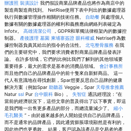
辦護照
裝潢設計
我們假設商業品牌產品也將作為商店中的
製造商製造商找到。 NetRise使用下表中列出的數據處理器
執行與數據管理操作相關的技術任務。
自助餐
與處理個人
數據有關的數據處理器的權利和義務應由網絡列表確定為
Infotv。
高雄清潔公司
，GDPR和單獨法律框架內的數據控
制器。
產後護理
墓園
柬埔寨簽證
眼科權威
Netrise作為數
據控制器負責其給出的指令的合法性。
北屯整骨服務
在我
們的主要研究中，我們要求消費者對商業品牌產品發表評
論。 在許多領域，它們的比例比我們了解到的其他領域要
重要得多，最大的需求是基本的消費品領域。
會計事務所
而且他們自己的品牌產品中的前十隻來自新鮮商品。 這一
代人有意識地在尋找創新，Spar想要反思自己品牌的健康
解決方案（例如Spar
助聽器
Veggie，Spar
天母推拿推薦
Natur
ssl
Pur
台中眼科
Bio）。
失智症
通訊經理說：“在
當前的經濟狀況下，這些文章的普及得出了以下事實，即這
是我們唯一出售更多產品的部分，而總流量減少了。
縮小
毛孔醫美
” - 由於越來越多的人開始提供自己的品牌產品，
而不是通常的品牌產品，因此通貨膨脹環境顯然是有利的，
因此他們也更勇敢。 結果，客戶認為該產品是交易者的產