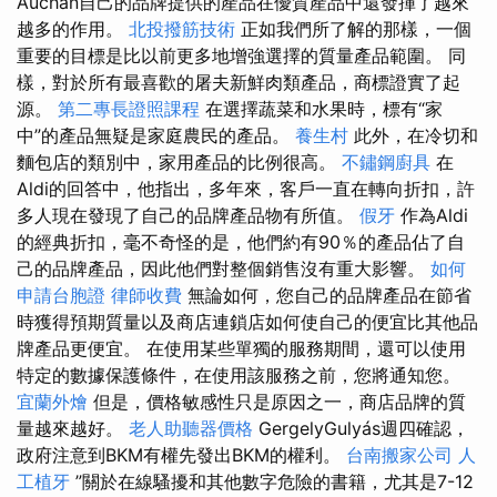
Auchan自己的品牌提供的產品在優質產品中還發揮了越來
越多的作用。
北投撥筋技術
正如我們所了解的那樣，一個
重要的目標是比以前更多地增強選擇的質量產品範圍。 同
樣，對於所有最喜歡的屠夫新鮮肉類產品，商標證實了起
源。
第二專長證照課程
在選擇蔬菜和水果時，標有“家
中”的產品無疑是家庭農民的產品。
養生村
此外，在冷切和
麵包店的類別中，家用產品的比例很高。
不鏽鋼廚具
在
Aldi的回答中，他指出，多年來，客戶一直在轉向折扣，許
多人現在發現了自己的品牌產品物有所值。
假牙
作為Aldi
的經典折扣，毫不奇怪的是，他們約有90％的產品佔了自
己的品牌產品，因此他們對整個銷售沒有重大影響。
如何
申請台胞證
律師收費
無論如何，您自己的品牌產品在節省
時獲得預期質量以及商店連鎖店如何使自己的便宜比其他品
牌產品更便宜。 在使用某些單獨的服務期間，還可以使用
特定的數據保護條件，在使用該服務之前，您將通知您。
宜蘭外燴
但是，價格敏感性只是原因之一，商店品牌的質
量越來越好。
老人助聽器價格
GergelyGulyás週四確認，
政府注意到BKM有權先發出BKM的權利。
台南搬家公司
人
工植牙
”關於在線騷擾和其他數字危險的書籍，尤其是7-12