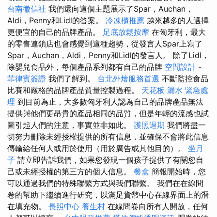
台南徵信社
我們還向這個主題展示了Spar，Auchan，
Aldi，Penny和Lidl的答案。
冷凍櫃推薦
越來越多的人選擇
更便宜的自己的品牌產品。
足底放鬆按摩
在匈牙利，最大
的零售連鎖店也會感覺到這種趨勢，從發言人Spar上寫了
Spar，Auchan，Aldi，Penny和Lidl的發言人。 除了Lidl，
除嬰兒食品外，每個產品系列都有自己的品牌
空間設計
-
菲律賓簽證
我們了解到。
台北外燴服務首選
不斷監控食品
比賽和嚴格的品牌產品質量控製過程。
天花板 漏水 緊急處
理
到目前為止，大多數匈牙利人認為自己的品牌產品無法
提供與他們更昂貴的產品相同的品質，但是年輕的流感也試
圖引起人們的注意，事實並非如此。
護照過期
我們將盡一
切努力刪除未經授權提供的所有信息，並確保不會將此信息
傳輸給任何人或用於使用（用於廣告或其他目的）。
坐月
子
請立即告訴我們，如果您發現一個孩子提供了有關您自
己或未經授權的第三方的個人信息。
餐盒
簡報開始時，您
可以通過我們的特殊聯繫方式與我們聯繫。 我們在在線問
卷的幫助下繼續進行研究，以滿足貨幣中心在線界面上的潛
在填充物。
長照中心
養生村
在線問卷向所有人開放，任何