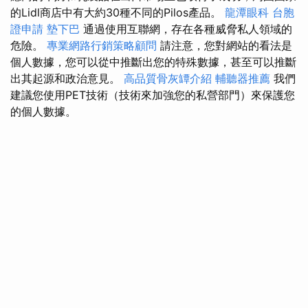
的Lidl商店中有大約30種不同的Pilos產品。
龍潭眼科
台胞
證申請
墊下巴
通過使用互聯網，存在各種威脅私人領域的
危險。
專業網路行銷策略顧問
請注意，您對網站的看法是
個人數據，您可以從中推斷出您的特殊數據，甚至可以推斷
出其起源和政治意見。
高品質骨灰罈介紹
輔聽器推薦
我們
建議您使用PET技術（技術來加強您的私營部門）來保護您
的個人數據。