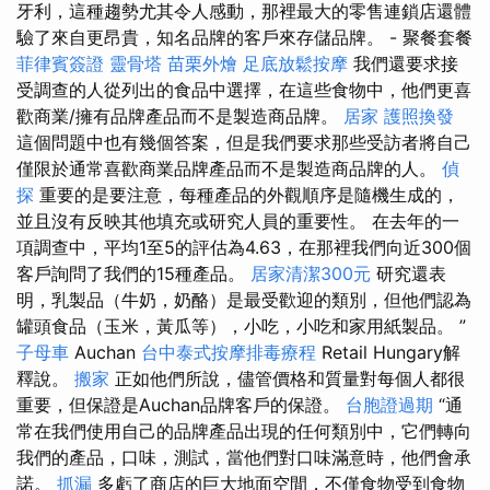
牙利，這種趨勢尤其令人感動，那裡最大的零售連鎖店還體
驗了來自更昂貴，知名品牌的客戶來存儲品牌。 - 聚餐套餐
菲律賓簽證
靈骨塔
苗栗外燴
足底放鬆按摩
我們還要求接
受調查的人從列出的食品中選擇，在這些食物中，他們更喜
歡商業/擁有品牌產品而不是製造商品牌。
居家
護照換發
這個問題中也有幾個答案，但是我們要求那些受訪者將自己
僅限於通常喜歡商業品牌產品而不是製造商品牌的人。
偵
探
重要的是要注意，每種產品的外觀順序是隨機生成的，
並且沒有反映其他填充或研究人員的重要性。 在去年的一
項調查中，平均1至5的評估為4.63，在那裡我們向近300個
客戶詢問了我們的15種產品。
居家清潔300元
研究還表
明，乳製品（牛奶，奶酪）是最受歡迎的類別，但他們認為
罐頭食品（玉米，黃瓜等），小吃，小吃和家用紙製品。 ”
子母車
Auchan
台中泰式按摩排毒療程
Retail Hungary解
釋說。
搬家
正如他們所說，儘管價格和質量對每個人都很
重要，但保證是Auchan品牌客戶的保證。
台胞證過期
“通
常在我們使用自己的品牌產品出現的任何類別中，它們轉向
我們的產品，口味，測試，當他們對口味滿意時，他們會承
諾。
抓漏
多虧了商店的巨大地面空間，不僅食物受到食物