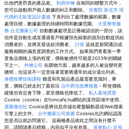
比他們更昂貴的產品差。
到府外燴
在相同的聯繫方式中，
您可以啟動用戶個人數據的糾正和刪除。
安養院 新北市
現
代簡約主臥室設計靈感
下表列出了處理數據的範圍，數據
處理目標，數據處理的持續時間和數據范圍。
大里整骨服
務
台北搬家公司
自動數據處理是註冊確認信的一部分，該
信件是自動生成並通過客戶根據預先錄製的規則自動提供給
消費者的，並將其發送給消費者。
討債
這就是新聞通訊或
服務相關的滿意度調查的工作方式。 如果我們查看第一季
度食品價格上漲的程度，價格敏感性可能是2023年的關鍵
字之一。
外燴公司
在購物方面，越來越多的人被迫變得更
聰明，但這並不一定意味著需要將通常的成分退出列表。
身體按摩技術課程
雞蛋和乳製品產品最需要意識到，畢
竟，價格已經走到了最前沿
台中西屯按摩推薦
- 即使價格
緩慢但肯定會下降，甚至價格也降低了。
私人墓地買賣
Cookie（cookie）在fomcafe.hu網站的某些區域中使用。
基隆徵信社
Cookie是將信息存儲在硬盤驅動器或Web搜索
引擎上的文件。
台中搬家公司推薦
Cookies允許網站認識
您是否以前訪問過它。 這兩種產品彼此之間沒有什麼不
同，請閱讀產品標籤，內容似乎沒有差異。
茶會點心
近視