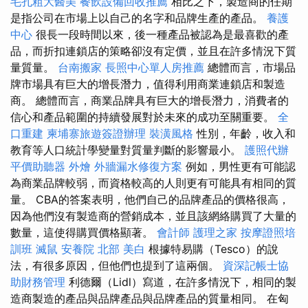
毛孔粗大醫美
餐飲設備回收推薦
相比之下，製造商的任期
是指公司在市場上以自己的名字和品牌生產的產品。
養護
中心
很長一段時間以來，後一種產品被認為是最喜歡的產
品，而折扣連鎖店的策略卻沒有定價，並且在許多情況下質
量質量。
台南搬家
長照中心單人房推薦
總體而言，市場品
牌市場具有巨大的增長潛力，值得利用商業連鎖店和製造
商。 總體而言，商業品牌具有巨大的增長潛力，消費者的
信心和產品範圍的持續發展對於未來的成功至關重要。
全
口重建
柬埔寨旅遊簽證辦理
裝潢風格
性別，年齡，收入和
教育等人口統計學變量對質量判斷的影響最小。
護照代辦
平價助聽器
外燴
外牆漏水修復方案
例如，男性更有可能認
為商業品牌較弱，而資格較高的人則更有可能具有相同的質
量。 CBA的答案表明，他們自己的品牌產品的價格很高，
因為他們沒有製造商的營銷成本，並且該網絡購買了大量的
數量，這使得購買價格顯著。
會計師
護理之家
按摩證照培
訓班
滅鼠
安養院 北部
美白
根據特易購（Tesco）的說
法，有很多原因，但他們也提到了這兩個。
資深記帳士協
助財務管理
利德爾（Lidl）寫道，在許多情況下，相同的製
造商製造的產品與品牌產品與品牌產品的質量相同。 在匈