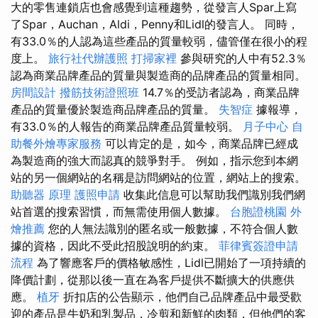
大的零售連鎖店也會感覺到這種趨勢，從發言人Spar上寫
了Spar，Auchan，Aldi，Penny和Lidl的發言人。 同時，
有33.0％的人認為這些產品的質量較弱，儘管僅在很小的程
度上。
旅行社代辦護照
打掃家裡
參與研究的人中有52.3％
認為商業品牌產品的質量與製造商的品牌產品的質量相同。
房間設計
撥筋技術證照班
14.7％的受訪者認為，商業品牌
產品的質量優於製造商品牌產品的質量。
失智症
據報導，
有33.0％的人報告的商業品牌產品質量較弱。
月子中心
自
助餐外燴專家服務
可以肯定的是，如今，商業品牌已經成
為製造商的強大而認真的競爭對手。 例如，指示您到本網
站的另一個網站的名稱是訪問網站的位置，網站上的搜索。
助聽器 原理
護照申請
收集此信息可以幫助我們識別我們網
站首選的搜索習慣，而無需使用個人數據。
台胞證桃園
外
燴推薦
您的人無法識別的匿名或一般數據，不符合個人數
據的資格，因此不受此招股說明的約束。
菲律賓簽證申請
流程
為了響應客戶的價格敏感性，Lidl已開始了一項持續的
降價計劃，從那以後一直在為客戶提供不斷擴大的供應供
應。
植牙
折扣店的公告顯示，他們自己品牌產品中最受歡
迎的產品是牛奶和乳製品，冷剪和新鮮的肉類，但他們的客