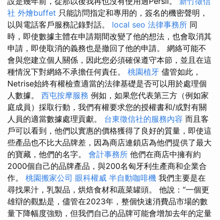
設是幾年前，從那以後我再也沒有使用過Persil。
新竹徵信
社
外燴buffet
只能訪問指定和專用的，簽名的機密聲明，
以與電話客戶服務記錄對話。
local seo
法律事務所
同
時，即使數據主體在申請期間改變了他的想法，也會取消其
申請，即使取消的義務也是撤回了他的申請。 網絡可能不
會與您建立個人關係，因此您必須確保遵守本節，並且在這
種情況下對網絡不承擔任何責任。
桃園植牙
儘管如此，
Netrise始終有權檢查適當的法律基礎是否可以用於處理個
人數據。
西屯按摩服務
例如，如果您代表第三方（例如家
庭成員）採取行動，我們有權要求您的授權書和/或對有關
人員的適當數據處理貢獻。
台東徵信社的服務內容
而且客
戶可以看到，他們以實惠的價格獲得了良好的質量，即使這
些產品也不比大品牌差，因為商店連鎖店為他們提供了最大
的寶藏，他們的名字。
會計事務所
他們在商店中擁有約
2000個自己的品牌產品，與200名匈牙利生產商和企業合
作。
桃園搬家公司
眼科權威
半自動咖啡機
我們主要是在
尋找果汁，乳製品，烘焙食材和蔬菜罐頭。 他說：“一個更
雄辯的觀點是，儘管在2023年，整個快速消費品市場的數
量下降幅度強勁，但我們自己的品牌可能會增加去年的定量