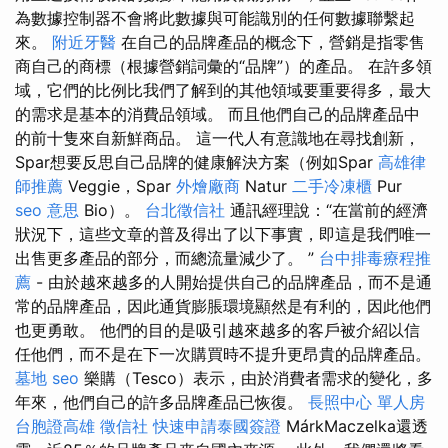
為數據控制器不會將此數據與可能識別的任何數據聯繫起
來。
附近牙醫
在自己的品牌產品的概念下，營銷是指零售
商自己的商標（根據營銷詞彙的“品牌”）的產品。 在許多領
域，它們的比例比我們了解到的其他領域要重要得多，最大
的需求是基本的消費品領域。 而且他們自己的品牌產品中
的前十隻來自新鮮商品。 這一代人有意識地在尋找創新，
Spar想要反思自己品牌的健康解決方案（例如Spar
高雄律
師推薦
Veggie，Spar
外燴廠商
Natur
二手冷凍櫃
Pur
seo 意思
Bio）。
台北徵信社
通訊經理說：“在當前的經濟
狀況下，這些文章的普及得出了以下事實，即這是我們唯一
出售更多產品的部分，而總流量減少了。 ”
台中排毒療程推
薦
- 由於越來越多的人開始提供自己的品牌產品，而不是通
常的品牌產品，因此通貨膨脹環境顯然是有利的，因此他們
也更勇敢。 他們的目的是吸引越來越多的客戶被介紹以信
任他們，而不是在下一次購買時不提升更昂貴的品牌產品。
墓地
seo
樂購（Tesco）表示，由於消費者需求的變化，多
年來，他們自己的許多品牌產品已恢復。
長照中心 單人房
台胞證高雄
徵信社
快速申請泰國簽證
MárkMaczelka還透