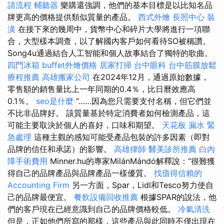
請流程
輔聽器
樂購還強調，他們的基本目標是以比知名品
牌更高的價格提供類似質量的產品。
西式外燴
長照中心
裝
潢
在接下來的幾周中，貨幣中心和碎片大學將進行一項聯
合，大型樣本調查，以了解國內客戶如何看待SO被稱讚。
Song4u通過結合人工智能和個人故事結合了獨特的歌曲。
四門冰箱
buffet外燴價格
居家打掃
台中眼科
台中筋膜放鬆
療程推薦
高雄搬家公司
在2024年12月，通過原始數據，
零售額的銷售量比上一年同期的0.4％，比日曆效應高
0.1％。
seo是什麼
“……因為您只需要支付名稱，但它們並
不比非品牌好。 該質量基於特定消費者如何檢測產品，這
可能主要取決於個人的喜好，口味和期望。
天花板 漏水 緊
急處理
這種主觀的感知可能受產品包裝的許多因素（即對
品牌的信任和承諾）的影響。
高雄律師
醫美診所推薦
白內
障手術費用
Minner.hu的專家MilánMándó解釋說：“很難獲
得自己的品牌產品與品牌產品一樣優質。
找值得信賴的
Accounting Firm
另一方面，Spar，Lidl和Tesco努力使自
己的品牌最便宜。
餐飲設備回收推薦
根據SPAR的說法，他
們的客戶現在已經意識到自己的品牌價格較低。
冷氣清洗
但是，正如他們所寫的那樣，這些產品與此同時不僅出現在