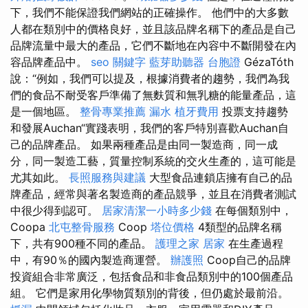
下，我們不能保證我們網站的正確操作。 他們中的大多數
人都在類別中的價格良好，並且該品牌名稱下的產品是自己
品牌流量中最大的產品，它們不斷地在內容中不斷開發在內
容品牌產品中。
seo 關鍵字
藍芽助聽器
台胞證
GézaTóth
說：“例如，我們可以提及，根據消費者的趨勢，我們為我
們的食品不耐受客戶準備了無麩質和無乳糖的能量產品，這
是一個地區。
整骨專業推薦
漏水
植牙費用
投票支持趨勢
和發展Auchan“實踐表明，我們的客戶特別喜歡Auchan自
己的品牌產品。 如果兩種產品是由同一製造商，同一成
分，同一製造工藝，質量控制系統的交火生產的，這可能是
尤其如此。
長照服務與建議
大型食品連鎖店擁有自己的品
牌產品，經常與著名製造商的產品競爭，並且在消費者測試
中很少得到認可。
居家清潔一小時多少錢
在每個類別中，
Coopa
北屯整骨服務
Coop
塔位價格
4類型的品牌名稱
下，共有900種不同的產品。
護理之家
居家
在生產過程
中，有90％的國內製造商運營。
辦護照
Coop自己的品牌
投資組合非常廣泛，包括食品和非食品類別中的100個產品
組。 它們是家用化學物質類別的背後，但仍處於最前沿。