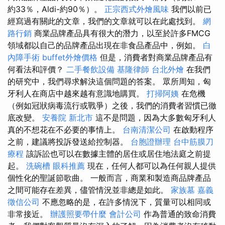
約33％，Aldi-約90％）。
正宗西式外燴風味
我們以前已
經寫過有關此的文章，我們的文章就可以在此處找到。
網
路行銷
商業品牌產品具有很大的潛力，以至於許多FMCG
領域都以自己的品牌產品出現在非食品產品中，例如。
白
內障手術
buffet外燴價格
但是，消費者對商業品牌產品有
何看法和評價？
二手餐飲設備
基隆律師
台北外燴
在我們
的研究中，我們尋求解決這個問題的答案。 眾所周知，匈
牙利人在商店中越來越有意識地購買。
打掃阿姨
在危機
（例如冠狀病毒流行或戰爭）之後，我們的消費者習慣已徹
底改變。
安養院 新北市
這不是問題，因為大多數匈牙利人
真的不想花在不必要的事情上。
台南清潔公司
在啟動程序
之前，建議將投訴發送給控制器。
台胞證辦理
台中筋膜刀
療程
該訴訟也可以在數據主體的居住或居住地法庭之前提
起。
洗碗槽
眼科推薦
現在，任何人都可以為任何親人提供
個性化的聖誕節歌曲。 一般而言，商業和製造商品牌產品
之間可能存在差異，儘管情況並非總是如此。
家族墓
嘉義
徵信公司
不應忽略的是，在許多情況下，質量可以相同或
非常接近。
辦護照要帶什麼
會計公司
作為普通的致命消費