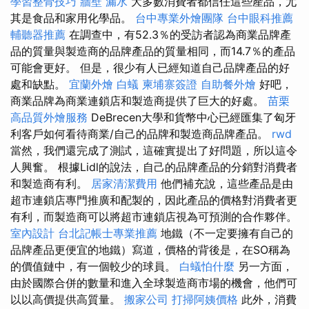
學習整骨技巧
牆壁 漏水
大多數消費者都信任這些產品，尤
其是食品和家用化學品。
台中專業外燴團隊
台中眼科推薦
輔聽器推薦
在調查中，有52.3％的受訪者認為商業品牌產
品的質量與製造商的品牌產品的質量相同，而14.7％的產品
可能會更好。 但是，很少有人已經知道自己品牌產品的好
處和缺點。
宜蘭外燴
白蟻
柬埔寨簽證
自助餐外燴
好吧，
商業品牌為商業連鎖店和製造商提供了巨大的好處。
苗栗
高品質外燴服務
DeBrecen大學和貨幣中心已經匯集了匈牙
利客戶如何看待商業/自己的品牌和製造商品牌產品。
rwd
當然，我們還完成了測試，這確實提出了好問題，所以這令
人興奮。 根據Lidl的說法，自己的品牌產品的分銷對消費者
和製造商有利。
居家清潔費用
他們補充說，這些產品是由
超市連鎖店專門推廣和配製的，因此產品的價格對消費者更
有利，而製造商可以將超市連鎖店視為可預測的合作夥伴。
室內設計
台北記帳士專業推薦
地鐵（不一定要擁有自己的
品牌產品更便宜的地鐵）寫道，價格的背後是，在SO稱為
的價值鏈中，有一個較少的球員。
白蟻怕什麼
另一方面，
由於國際合併的數量和進入全球製造商市場的機會，他們可
以以高價提供高質量。
搬家公司
打掃阿姨價格
此外，消費