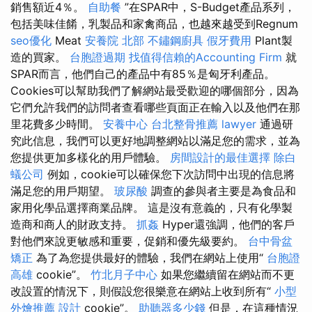
銷售額近4％。
自助餐
”在SPAR中，S-Budget產品系列，
包括美味佳餚，乳製品和家禽商品，也越來越受到Regnum
seo優化
Meat
安養院 北部
不鏽鋼廚具
假牙費用
Plant製
造的買家。
台胞證過期
找值得信賴的Accounting Firm
就
SPAR而言，他們自己的產品中有85％是匈牙利產品。
Cookies可以幫助我們了解網站最受歡迎的哪個部分，因為
它們允許我們的訪問者查看哪些頁面正在輸入以及他們在那
里花費多少時間。
安養中心
台北整骨推薦
lawyer
通過研
究此信息，我們可以更好地調整網站以滿足您的需求，並為
您提供更加多樣化的用戶體驗。
房間設計的最佳選擇
除白
蟻公司
例如，cookie可以確保您下次訪問中出現的信息將
滿足您的用戶期望。
玻尿酸
調查的參與者主要是為食品和
家用化學品選擇商業品牌。 這是沒有意義的，只有化學製
造商和商人的財政支持。
抓姦
Hyper還強調，他們的客戶
對他們來說更敏感和重要，促銷和優先級要約。
台中骨盆
矯正
為了為您提供最好的體驗，我們在網站上使用“
台胞證
高雄
cookie”。
竹北月子中心
如果您繼續留在網站而不更
改設置的情況下，則假設您很樂意在網站上收到所有“
小型
外燴推薦
設計
cookie”。
助聽器多少錢
但是，在這種情況