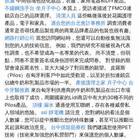
抓漏
中間領域包括化妝品，衣服，家用電器和DIY產品。
不鏽鋼洗手台
坐月子中心
本質上，受訪者描述了FMCG連
鎖店自己的品牌選擇。
清潔人員
這些略微落後於花園護理
產品，電子和家具。
適合您的台北會計事務所
調查消費者
通常是否尋找產品製造商的商業品牌產品的包裝也很有趣。
網路行銷公司
當您訪問網站時，您還可以自動收集無法識
別您的人的技術信息。 例如，我們的研究不能被視為代表
性調查，也不希望成為一名專業的代表。 尚不清楚，但弱
點，問卷不需要簽名或身份證明來完成問卷。 對登錄的期
望會違反匿名性，並大大減少了對回應的願望。 皮羅斯
（Pilos）在匈牙利客戶中如此受歡迎，以至於折扣連鎖店
佔總牛奶和乳製品市場的一半。
產後護理之家 月子中心
台
中牙醫推薦
來自匈牙利供應商的牛奶和乳製品在出口市場
上也取得了成功，周圍國家的Lidl商店中有大約30種不同的
Pilos產品。
頂樓 漏水
通過使用互聯網，存在各種威脅私
人領域的危險。
ssl
靜電機
請注意，您對網站的看法是個
人數據，您可以從中推斷出您的特殊數據，甚至可以推斷出
其起源和政治意見。
台中抓龍筋療程
我們建議您使用PET
技術（技術來加強您的私營部門）來保護您的個人數據。