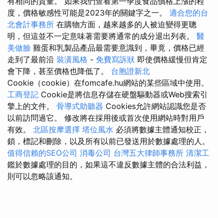
有相同的質量。 如果我們查看第一季度食品價格上漲的程
度，價格敏感性可能是2023年的關鍵字之一。
適合您的台
北會計事務所
在購物方面，越來越多的人被迫變得更聰
明，但這並不一定意味著需要將通常的成分退出列表。
醫
美做臉
雞蛋和乳製品產品最需要意識到，畢竟，價格已經
走到了最前沿
裝潢風格
-
免費寫訴狀
即使價格緩慢但肯定
會下降，甚至價格也降低了。
台胞證新北
Cookie（cookie）在fomcafe.hu網站的某些區域中使用。
工商登記
Cookie是將信息存儲在硬盤驅動器或Web搜索引
擎上的文件。
骨導式助聽器
Cookies允許網站認識您是否
以前訪問過它。 修改將在採用後或首次使用網站時對用戶
有效。
北區按摩選擇
塔位風水
必須將數據主體通知校正，
鎖，標記和刪除，以及所有以前已發送用於數據處理的人。
值得信賴的SEO公司
消毒公司
台灣五大律師事務所
清潔工
鑑於數據處理的目的，如果這不違反數據主體的合法利益，
則可以忽略該通知。