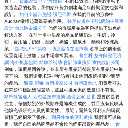
質）。
台胞證台中
戶外婚禮
“我們在包裝工程師的幫助下
製造產品的包裝，我們始終努力創建滿足年齡期望的包裝和
設計。
如何申請台胞證
護照代辦
在我們目前的形像中，
Auchan徽標起著重要的作用。
醫美皮膚科
現代簡約主臥室
設計
台北除白蟻公司
他們的市場產品為客戶提供了出色的
解決方案。 在前十名中生產的產品是酸奶油，牛奶，冷
切，食用油，奶酪，酸奶，奶酪，礦泉水，麵粉和冷凍蔬
菜。
區域性SEO策略，助您贏得在地市場
名單上的前兩個
位置從場上撤離，但中場非常緊湊。
養生村
整脊師證照培
訓
海外抓姦協助
助聽器補助
會計師事務所
室內設計公司
例如，羅斯曼回答說，並非所有產品組都是所有產品組中最
便宜的。 我們還要求這些受訪者指出他們想選擇哪些類型
的產品。
醫美
消毒
台南搬家公司
台胞證台北
消費者可以
在問題中標記幾個選項，並且可選元素的數量也不有限。
除蟑除害達人
西屯區按摩推薦
護理之家 台北
重要的是要
注意，每個類別的外觀順序是隨機生成的，並且沒有反映其
他填充或研究人員的重要性。 最近，關於匈牙利人的購買
習慣已經揭示了很多。
到府外燴的便利選擇
我們還可以確
定，我們自己的品牌產品不會比他們更昂貴的產品差。
會