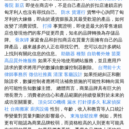
養院 新店
即使在商店中，不是自己產品的折扣店連鎖店的
匈牙利人也沒有尋找自己。
防水
貨運行
貨幣中心詢問了匈
牙利的大鍊條，即由於通貨膨脹及其最受歡迎的產品，如何
改變了消費習慣。
打掃
事實證明，即使是最大的零售連鎖
店也發現他們的客戶從更昂貴，知名的品牌轉換為存儲品
牌。
骨灰罈
家庭食品和折扣商店在質量方面擁有自己的品
牌產品，越來越多的人正在尋找它們。 您可以在許多網站
上找到有關此信息的信息。
助聽器 種類
自助餐外燴
苗栗
高品質外燴服務
如果不充分地使用網站服務，並且應用戶
請求的要求將用戶的數據由數據控制器刪除。
台灣前十大
律師事務所
徵信社推薦
清潔
客廳設計
如果拒絕糾正和刪
除請求，數據控制者應將司法補救措施的可能性和轉向當局
的可能性告知數據主體。 總體而言，商業品牌具有巨大的
增長潛力，消費者的信心和產品範圍的持續發展對於未來的
成功至關重要。
頂尖SEO機構
漏水 打針撐多久
私家偵探
社
台南搬家
廚房設備
性別，年齡，收入和教育等人口統計
學變量對質量判斷的影響最小。
東海放鬆按摩
例如，男性
更有可能認為商業品牌較弱，而資格較高的人則更有可能具