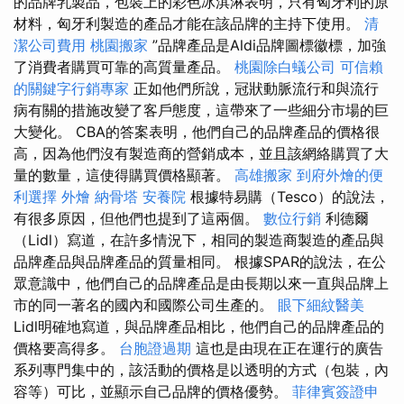
的品牌乳製品，包裝上的彩色冰淇淋表明，只有匈牙利的原
材料，匈牙利製造的產品才能在該品牌的主持下使用。
清
潔公司費用
桃園搬家
”品牌產品是Aldi品牌圖標徽標，加強
了消費者購買可靠的高質量產品。
桃園除白蟻公司
可信賴
的關鍵字行銷專家
正如他們所說，冠狀動脈流行和與流行
病有關的措施改變了客戶態度，這帶來了一些細分市場的巨
大變化。 CBA的答案表明，他們自己的品牌產品的價格很
高，因為他們沒有製造商的營銷成本，並且該網絡購買了大
量的數量，這使得購買價格顯著。
高雄搬家
到府外燴的便
利選擇
外燴
納骨塔
安養院
根據特易購（Tesco）的說法，
有很多原因，但他們也提到了這兩個。
數位行銷
利德爾
（Lidl）寫道，在許多情況下，相同的製造商製造的產品與
品牌產品與品牌產品的質量相同。 根據SPAR的說法，在公
眾意識中，他們自己的品牌產品是由長期以來一直與品牌上
市的同一著名的國內和國際公司生產的。
眼下細紋醫美
Lidl明確地寫道，與品牌產品相比，他們自己的品牌產品的
價格要高得多。
台胞證過期
這也是由現在正在運行的廣告
系列專門集中的，該活動的價格是以透明的方式（包裝，內
容等）可比，並顯示自己品牌的價格優勢。
菲律賓簽證申