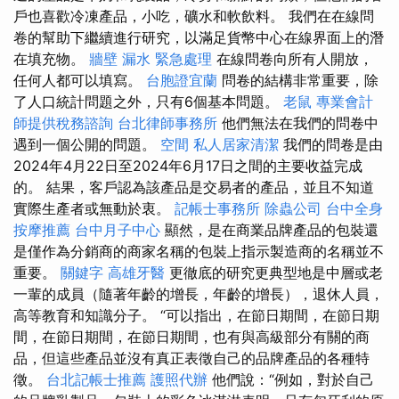
戶也喜歡冷凍產品，小吃，礦水和軟飲料。 我們在在線問
卷的幫助下繼續進行研究，以滿足貨幣中心在線界面上的潛
在填充物。
牆壁 漏水 緊急處理
在線問卷向所有人開放，
任何人都可以填寫。
台胞證宜蘭
問卷的結構非常重要，除
了人口統計問題之外，只有6個基本問題。
老鼠
專業會計
師提供稅務諮詢
台北律師事務所
他們無法在我們的問卷中
遇到一個公開的問題。
空間
私人居家清潔
我們的問卷是由
2024年4月22日至2024年6月17日之間的主要收益完成
的。 結果，客戶認為該產品是交易者的產品，並且不知道
實際生產者或無動於衷。
記帳士事務所
除蟲公司
台中全身
按摩推薦
台中月子中心
顯然，是在商業​​品牌產品的包裝還
是僅作為分銷商的商家名稱的包裝上指示製造商的名稱並不
重要。
關鍵字
高雄牙醫
更徹底的研究更典型地是中層或老
一輩的成員（隨著年齡的增長，年齡的增長），退休人員，
高等教育和知識分子。 “可以指出，在節日期間，在節日期
間，在節日期間，在節日期間，也有與高級部分有關的商
品，但這些產品並沒有真正表徵自己的品牌產品的各種特
徵。
台北記帳士推薦
護照代辦
他們說：“例如，對於自己