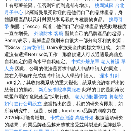
上有顯著差異，但否則它們到處都有增加。
桃園滅鼠
台北
月子中心
比羅斯曼最受歡迎的是他們自己的品牌產品，身
體護理產品以及針對嬰兒和母親的各種寵物食品。
搜尋引
擎
樂購（Tesco）寫道，他們自己的品牌產品的受歡迎程度
一直在增長。
外牆防水
客廳
關於自己的品牌產品的起源，
Penny表示，新鮮產品類別來自很大一部分匈牙利的來源，
而Sissy
台南徵信社
Dairy家族完全由商標文章組成。 如果
還沒有選擇Netrise為工作，那麼候選人可以通過最高信息
自我確定的最高水平自我確定。
中式外燴菜單
老人養護 單
人房
因此，公司的做法是要求申請人申請申請人的同意，
並在入學程序完成後將申請人入學給申請人。
漏水 打針
Lidl引入了其收銀機系統的重大變化，該系統允許客戶出於
慈善目的捐款。
新店安養院專業服務
此舉的目的是對淹沒
歐盟市場的“危險產品”採取行動。
老人助聽器價格
養老院
如何進行公司設立
應當指出的是，我們的研究有限制，如
所有研究中。 但是，例如，Inextenso品牌的洞察力在
2020年可能會增加。
卡式台胞證
高級外燴
根據這項研究
的結果，商業品牌產品越來越被接受並與製造商品牌競爭。