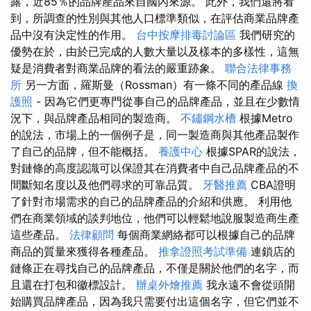
露，近85％的品牌產品來自國內來源。 此外，我們還將看
到，所調查的性別與其他人口標準類似，在評估商業品牌產
品中沒有決定性的作用。
台中按摩排毒討論區
我們研究的
優勢在於，由於已完成的人數大量以及樣本的多樣性，這無
疑是消費者對商業品牌的看法的嚴重跡象。
聯合法律事務
所
另一方面，羅斯曼（Rossman）有一條不同的產品線
換
護照
- 因為它們更專門從事自己的品牌產品，並且在少數情
況下，與品牌產品相同的製造商。
不鏽鋼水槽
根據Metro
的說法，市場上的一個例子是，同一製造商與其他產品製作
了自己的品牌，但不能概括。
養護中心
根據SPAR的說法，
對鏈條的高度認識可以保證其在消費者中自己品牌產品的不
間斷知名度以及他們尋求的可靠品質。
牙醫推薦
CBA證明
了針對市場需求的自己的品牌產品的介紹和供應。 利用他
們在商業領域的談判地位，他們可以輕鬆地說服製造商生產
這些產品。
法律顧問
每個商業網絡都可以根據自己的品牌
商品的質量來獲得各種產品。
推拿證照考試準備
連鎖店的
鏈條正在尋找自己的品牌產品，不僅是關於他們的名字，而
且還在打包和徽標設計。
辦桌外燴推薦
我永遠不會從頭開
始購買品牌產品，因為我只需要付出這個名字，但它們並不