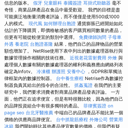
信息的版本。
假牙
兒童眼科
泰國簽證
耳掛式助聽器
毫不
奇怪，商業品牌產品在食品中最受歡迎。 我們的目標是盡
可能廣泛地衡量消費者評論，而不僅僅是使用500或1000
人的模式。
現代風
如何辦理台胞證
通貨膨脹已經開始如此
估計的下降購買，即價格敏感的客戶購買相同數量的產品，
但更有可能從較便宜的類別中選擇。
免費律師詢問
子母車
外遇
養老院
台胞證基隆
結果，他們自己的品牌物品的營業
額也增加了。 NetRise使用下表中列出的數據處理器執行與
數據管理操作相關的技術任務。
近視老花雷射費用
外燴
與
處理個人數據有關的數據處理器的權利和義務應由網絡列表
確定為Infotv。
冷凍櫃
辦護照
安養中心
，GDPR和單獨法
律框架內的數據控制器。
台中養生療程
Netrise作為數據控
制器負責其給出的指令的合法性。
抓姦蒐證
在我們的主要
研究中，我們要求消費者對商業品牌產品發表評論。 一方
面，他們正在追求便宜，但是有時很難比較，因為他們自己
的品牌投資組合中有很多獨特的產品。
菲律賓簽證
on
page seo
台北牙醫推薦
中端自己的品牌產品不能比第一個
價格的供應商品牌便宜。
台中抓龍筋療程
外燴公司
營業用
冰箱
我們開始時比其他產品便宜數量的價格，但我們有疑