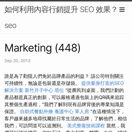
如何利用內容行銷提升 SEO 效果？-
seo
Marketing (448)
Sep 20, 2013
誰是為了勸阻人們免於品牌產品的利益？ 該公司特別關注
可持續性，無論是包裝還是存儲袋。
提供量身打造的SEO
解決方案
新竹月子中心
塔位
“從農民到桌面，我們計劃的
產品都是真正的創新，可以嚴格通過包裝上的QR碼來追踪
其整個生產過程，”我們了解到現有品牌背後的專業知識是
保證。
自助式餐點外燴
養護中心 單人房
“在這種情況下，
客戶越來越多地尋找屬於日常生活的品牌，了解他們，相信
我們，可訪問並可以追溯到。
美式整復技術課程
當然，我