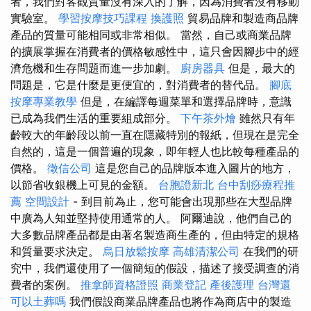
者，我們對客觀質量沒有深入的了解，因為消費者沒有移動
實驗室。
學習按摩技巧課程
換護照
貿易品牌和製造商品牌
產品的質量可能相同或非常相似。 當然，自己或商業品牌
的擴展掌握在消費者的價格敏感性中，這只會因腳步中的經
濟危機和生存問題而進一步加劇。
廚房器具
但是，最大的
問題是，它是什麼是更便宜的，對消費者的替代品。
腳底
按摩專業教學
但是，在編譯每週菜單和選擇品牌時，意識
已成為我們生活的重要組成部分。
下午茶外燴
雖然只有年
齡較大的年齡段以前一直在隱藏特別的報紙，但現在是完全
自然的，這是一個普遍的現象，即年輕人也比較每種產品的
價格。
徵信公司
這是您自己的品牌版本進入圖片的地方，
以節省收銀機上可見的金額。
台胞證新北
台中刮痧療程推
薦
空間設計
- 到目前為止，您可能會出現那些在大型品牌
中廣為人知並堅持使用通常的人。 阿爾迪說，他們自己的
大多數品牌產品都是由著名製造商生產的，但由特定的規格
和質量要求決定。
烏日放鬆按摩
高雄清潔公司
在我們的研
究中，我們還使用了一個簡短的假設，描述了接受調查的消
費者的案例。
推拿師資格證照
商業登記
產後護理
台灣還
可以土葬嗎
我們假設商業品牌產品也將作為商店中的製造