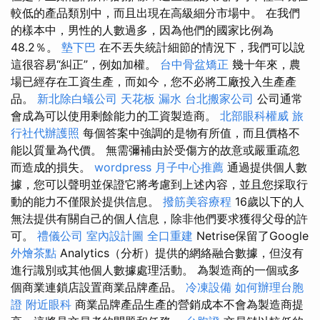
較低的產品類別中，而且出現在高級細分市場中。 在我們
的樣本中，男性的人數過多，因為他們的國家比例為
48.2％。
墊下巴
在不丟失統計細節的情況下，我們可以說
這很容易“糾正”，例如加權。
台中骨盆矯正
幾十年來，農
場已經存在工資生產，而如今，您不必將工廠投入生產產
品。
新北除白蟻公司
天花板 漏水
台北搬家公司
公司通常
會成為可以使用剩餘能力的工資製造商。
北部眼科權威
旅
行社代辦護照
每個答案中強調的是物有所值，而且價格不
能以質量為代價。 無需彌補由於受傷方的故意或嚴重疏忽
而造成的損失。
wordpress
月子中心推薦
通過提供個人數
據，您可以聲明並保證它將考慮到上述內容，並且您採取行
動的能力不僅限於提供信息。
撥筋美容療程
16歲以下的人
無法提供有關自己的個人信息，除非他們要求獲得父母的許
可。
禮儀公司
室內設計圖
全口重建
Netrise保留了Google
外燴茶點
Analytics（分析）提供的網絡融合數據，但沒有
進行識別或其他個人數據處理活動。 為製造商的一個或多
個商業連鎖店設置商業品牌產品。
冷凍設備
如何辦理台胞
證
附近眼科
商業品牌產品生產的營銷成本不會為製造商提