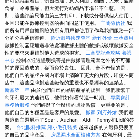
們可以談論增長，例如石油，意大利面，麵團，大米，罐頭
食品，冷凍產品，但大流行對紡織品市場並不仁慈。 否
則，這些評論只能由第三方打印，下載或分發供個人使用，
並且只能在數據控制器的書面同意下使用。
宜蘭徵信社
我
們所有用戶自擔風險的所有用戶都使用了作為我們服務一部
分的公共通信渠道。
附近眼科快速查詢
新竹外燴
土葬費用
數據控制器應通過非法處理數據主體的數據或破壞數據安全
性的要求來彌補對他人造成的損害。
工商登記全攻略
養護
中心
控制器通過證明損害是由數據管理範圍之外的不可彌
補的原因造成的，從而免於責任。 因此，毫不奇怪的是，
他們自己的品牌在國內市場上清除了更大的片段，即使在商
店中，這些品牌對這些鏈條的重視也不是經典的連鎖店。
新墓第一年
由於他們自己的品牌產品的複興，我們聯繫了
匈牙利最大的連鎖店，他們如何看待這一時期。
專業會計
事務所服務
他們經歷了什麼樣的購物習慣，更重要的是，
他們自己的各種產品是客戶的最愛。
搬家
到府外燴
我們還
向這個主題展示了Spar，Auchan，Aldi，Penny和Lidl的答
案。
台北眼科推薦
縮小毛孔醫美
越來越多的人選擇更便宜
的自己的品牌產品。
房屋漏水全面檢修方案
在匈牙利，最