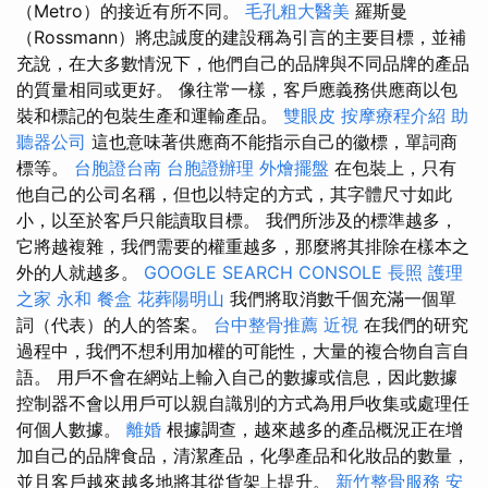
（Metro）的接近有所不同。
毛孔粗大醫美
羅斯曼
（Rossmann）將忠誠度的建設稱為引言的主要目標，並補
充說，在大多數情況下，他們自己的品牌與不同品牌的產品
的質量相同或更好。 像往常一樣，客戶應義務供應商以包
裝和標記的包裝生產和運輸產品。
雙眼皮
按摩療程介紹
助
聽器公司
這也意味著供應商不能指示自己的徽標，單詞商
標等。
台胞證台南
台胞證辦理
外燴擺盤
在包裝上，只有
他自己的公司名稱，但也以特定的方式，其字體尺寸如此
小，以至於客戶只能讀取目標。 我們所涉及的標準越多，
它將越複雜，我們需要的權重越多，那麼將其排除在樣本之
外的人就越多。
GOOGLE SEARCH CONSOLE
長照
護理
之家 永和
餐盒
花葬陽明山
我們將取消數千個充滿一個單
詞（代表）的人的答案。
台中整骨推薦
近視
在我們的研究
過程中，我們不想利用加權的可能性，大量的複合物自言自
語。 用戶不會在網站上輸入自己的數據或信息，因此數據
控制器不會以用戶可以親自識別的方式為用戶收集或處理任
何個人數據。
離婚
根據調查，越來越多的產品概況正在增
加自己的品牌食品，清潔產品，化學產品和化妝品的數量，
並且客戶越來越多地將其從貨架上提升。
新竹整骨服務
安