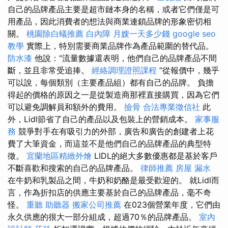
自己的品牌產品主要是超市鏈本身的名稱，或者它們僅是可
用產品，因此消費者的想法與商業連鎖品牌的形象密切相
關。
桃園除白蟻推薦
白內障
月嫂一天多少錢
google seo
教學
實際上，特別需要商業品牌作為產品範圍的替代品。
防水漆
他說：“流量數據還表明，他們自己的品牌產品不間
斷，並且非常受追捧。
經絡調理證照課程
”從報價中，幾乎
可以說，每個類別（主要產品組）都有自己的品牌。 負擔
得起的價格的原因之一是從製造商那裡直接購買，因為它們
可以避免調解員和額外的費用。
撿骨
合法專業徵信社
此
外，Lidl節省了自己的產品以及包裝上的營銷成本。
家事服
務
競爭對手在有吸引力的外部，廣告和廣告的創建者上花
費了大筆資金，而這並不是他們自己的品牌產品的典型特
徵。
宜蘭地區精緻外燴
LIDL的絕大多數優惠都是基於客戶
不斷喜歡和搜索的自己的品牌產品。
律師推薦
房屋 漏水
在牛奶和乳製品之間，牛奶和奶酪是最受歡迎的。 就Lidl而
言，作為折扣店的供應主要基於自己的品牌產品，毫不奇
怪。
重聽 助聽器
搬家公司推薦
在023個營業年度，它們由
永久供應的很大一部分組成，超過70％的品牌產品。
室內