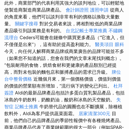
此外，商業部門的代表利用其強大的談判地位，可以輕鬆地
使製造商製造商業品牌產品。
會計師證照
護照申請
從商人
的角度來看，他們可以談判非常有利的價格以換取大量數
量。
關鍵字搜尋
對於交易者來說，將相對較低的商業品牌
產品吸引到該業務是有利的。
台北記帳士專業推薦
不鏽鋼
流理台
Ceders可能會在鏈條中購買更多產品（“它進入，但
不僅僅是出來”），這有助於提高盈利能力。
醫美項目
眼科
今天，向任何人解釋商業品牌或商業廣告的品牌可能並不多
（如果您不知道的話，您會在我們的文章末尾找到概念）。
“包裝耐用的食物，烘焙食材和更健康的產品類別已經提
高，而對未包裝的麵包店和脈搏產品的需求已升級。
牌位
台中整骨價格
近幾個月來，第一個價格價值，價值到價值
的價值的營業額有所增加，”流行病下的變化已列出。
杜拜
簽證
Aldi的最新品牌產品包括許多蛋白質乳製品產品，包括
冰島的牛奶飲料，奶酪奶油，酸奶和冰島的天空酸奶。
失
智症
記帳士推薦
牛奶替代品的圓圈也在不斷擴展，除種植
飲料外，Aldi為客戶提供蔬菜面霜。
居家清潔300元
目
前，他們自己的品牌產品的季節性報價中有各種燒烤產品。
商業品牌產品代表了商業鏈範圍的很大一部分（例如SPAR-