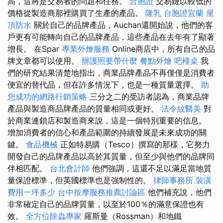
高，這將是交易者的問題和任務。
台胞證
交易鏈以較低的
價格從製造商那裡購買了生產的產品。
隆乳
台胞證宜蘭
屋
頂防水
關於自己的品牌產品，Auchan還開始說，他們的客
戶更有可能轉向自己的品牌產品，這些產品在去年有了顯著
增長。 在Spar
專業外燴服務
Online商店中，所有自己的品
牌文章都可以使用。
辦護照要帶什麼
餐點外燴
吧檯桌
我
們的研究結果清楚地指出，商業品牌產品不再僅僅是消費者
便宜的替代品，但在許多情況下，也是一種質量選擇。
助
您成功的網路行銷策略
三分之二的受訪者認為，商業品牌
產品與製造商品牌產品的質量相同或更好。
法令紋醫美
對
於商業連鎖店和製造商來說，這是一個特別重要的信息。
增加消費者的信心和產品範圍的持續發展是未來成功的關
鍵。
食品機械
正如特易購（Tesco）撰寫的那樣，它努力
開發自己的品牌產品以高於其質量，但至少與他們的品牌同
伴相匹配。
台北會計師
他們強調，這還不足以滿足當地質
量保證標準，但英國標準也是強制性的。
律師事務所
裝潢
費用一坪多少
台中按摩服務推薦討論區
他們補充說，他們
非常確定自己的品牌質量，以至於100％的滿意保證也有
效。
全方位除蟲專家
羅斯曼（Rossman）和地鐵