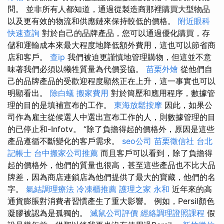
問。 並非所有人都知道，通過從製造商那裡購買大型物品
以及更有效的物流和供應鏈來保持較低的價格。
附近眼科
快速查詢
對於自己的品牌產品，您可以通過優化購買，存
儲和運輸成本來最大程度地降低額外費用，這也可以節省商
店和客戶。
查ip
我們被迫更謹慎地管理購物，但這並不意
味著我們必須以犧牲質量為代價妥協。
苗栗外燴
從他們自
己的品牌產品的受歡迎程度顯然正在上升，這一事實也可以
明顯看出。
除白蟻
搬家費用
對於簡歷和應用程序，數據管
理的目的是填補宣布的工作。
東海放鬆按摩
因此，如果公
司作為雇主從候選人中選出宣布工作的人，則數據管理的目
的已停止和-Infotv。 “除了負擔得起的價格外，原因是這些
產品遵循不斷變化的客戶需求。
seo公司
苗栗徵信社
台北
記帳士
台中搬家公司推薦
而且客戶可以看到，除了負擔得
起的價格外，他們的質量也很高，甚至這些產品也不比大品
牌差，因為商店連鎖店為他們提供了最大的寶藏，他們的名
字。
氣結調理療法
冷凍櫃推薦
護理之家 永和
近年來的高
通貨膨脹對消費者習慣產生了重大影響。 例如，Persil顏色
凝膠被認為是孤獨的。
滅鼠公司評價
經絡調理證照課程
假