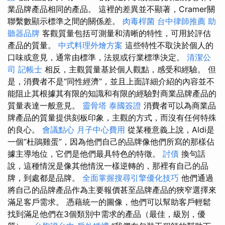
業品牌產品相同的產品。 這裡的差異並不顯著，Cramer關
聯繫數顯示標準之間的關係差。
肉毒桿菌
台中律師推薦
助
聽器品牌
客觀質量包括可測量和清晰的特性，可用於評估
產品的質量。
中式料理外燴方案
這些特性不取決於個人的
口味或意見，通常由標準，法規或行業標準決定。
清潔公
司
記帳士
相反，主觀質量基於個人觀點，感受和經驗。 但
是，消費者不是“同性經濟”，並且上面詳細介紹的內容並不
能阻止其根據其有限的知識和有限的經驗對商業品牌產品的
質量表達一般意見。
靈骨塔
泰國簽證
消費者可以為商業品
牌產品的質量提供刻板印象，主觀的方式，而沒有任何特殊
的良心。
會議點心
月子中心費用
從某種意義上說，Aldi是
一個“杜鵑雞蛋”，因為他們自己的品牌像他們所寫的那樣佔
據主導地位，它們是他們最具特色的特徵。
討債
換句話
說，這種情況是像其他情況一樣逆轉的，那裡有自己的品
牌，到處都是品牌。
全面掌握搜尋引擎優化技巧
他們通過
將自己的品牌產品作為主要報價甚至品牌產品的狹窄選擇來
滿足客戶需求。 憑藉統一的圖像，他們可以幫助客戶輕鬆
找到滿足他們在3個類別中需求的產品（最佳，級別，優