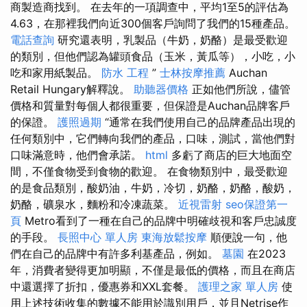
商製造商找到。 在去年的一項調查中，平均1至5的評估為
4.63，在那裡我們向近300個客戶詢問了我們的15種產品。
電話查詢
研究還表明，乳製品（牛奶，奶酪）是最受歡迎
的類別，但他們認為罐頭食品（玉米，黃瓜等），小吃，小
吃和家用紙製品。
防水 工程
”
士林按摩推薦
Auchan
Retail Hungary解釋說。
助聽器價格
正如他們所說，儘管
價格和質量對每個人都很重要，但保證是Auchan品牌客戶
的保證。
護照過期
“通常在我們使用自己的品牌產品出現的
任何類別中，它們轉向我們的產品，口味，測試，當他們對
口味滿意時，他們會承諾。
html
多虧了商店的巨大地面空
間，不僅食物受到食物的歡迎。 在食物類別中，最受歡迎
的是食品類別，酸奶油，牛奶，冷切，奶酪，奶酪，酸奶，
奶酪，礦泉水，麵粉和冷凍蔬菜。
近視雷射
seo保證第一
頁
Metro看到了一種在自己的品牌中明確歧視和客戶忠誠度
的手段。
長照中心 單人房
東海放鬆按摩
順便說一句，他
們在自己的品牌中有許多利基產品，例如。
墓園
在2023
年，消費者變得更加明顯，不僅是最低的價格，而且在商店
中還選擇了折扣，優惠券和XXL套餐。
護理之家 單人房
使
用上述技術收集的數據不能用於識別用戶，並且Netrise作