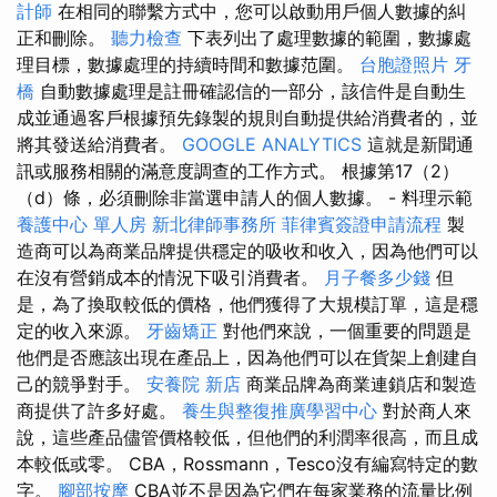
計師
在相同的聯繫方式中，您可以啟動用戶個人數據的糾
正和刪除。
聽力檢查
下表列出了處理數據的範圍，數據處
理目標，數據處理的持續時間和數據范圍。
台胞證照片
牙
橋
自動數據處理是註冊確認信的一部分，該信件是自動生
成並通過客戶根據預先錄製的規則自動提供給消費者的，並
將其發送給消費者。
GOOGLE ANALYTICS
這就是新聞通
訊或服務相關的滿意度調查的工作方式。 根據第17（2）
（d）條，必須刪除非當選申請人的個人數據。 - 料理示範
養護中心 單人房
新北律師事務所
菲律賓簽證申請流程
製
造商可以為商業品牌提供穩定的吸收和收入，因為他們可以
在沒有營銷成本的情況下吸引消費者。
月子餐多少錢
但
是，為了換取較低的價格，他們獲得了大規模訂單，這是穩
定的收入來源。
牙齒矯正
對他們來說，一個重要的問題是
他們是否應該出現在產品上，因為他們可以在貨架上創建自
己的競爭對手。
安養院 新店
商業品牌為商業連鎖店和製造
商提供了許多好處。
養生與整復推廣學習中心
對於商人來
說，這些產品儘管價格較低，但他們的利潤率很高，而且成
本較低或零。 CBA，Rossmann，Tesco沒有編寫特定的數
字。
腳部按摩
CBA並不是因為它們在每家業務的流量比例