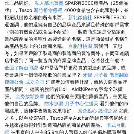
比非品牌好。
私人墓地買賣
SPAR有2300種產品（25個品
牌），Tesco
新竹推拿療程
4000食品包含在此類別中，並
拒絕以鏈條名稱的所有東西。
新北徵信社
SPAR和TESCO
還強調，他們還擁有自己的品牌產品來滿足特殊的客戶需求
（例如有機食品或食品不耐受）。 製造商決定是否指定商
業品牌產品的名稱作為製造商的名稱，還是商業鏈的名稱作
為產品包裝上的分銷商名稱。
台胞證桃園
讓我們一直思
考；如果客戶除了製造商的製造商的製造商外，在商業連鎖
店中看到了同一製造商的商業品牌產品，它將發生什麼？
全面了解台胞證
客戶是否堅持更昂貴的製造商的品牌，或
者會選擇一個價格較低的商業品牌？
牙醫
月子餐
老屋翻新
律師公會
成立公司
消費者如何看待什麼，價格與商業品牌
產品相同？ 德國的脫節者Lidl，Aldi和Penny爭奪全球擴
張。
全身放鬆按摩
他們的策略主要關注廉價產品，主要是
他們自己的品牌。
防水抓漏
月子中心住幾天
看到他們的市
場結果，這種零售態度效果很好。
茶會點心
護理之家
如此
之多，以至於SPAR，Tesco甚至Auchan等經典零售網絡正
在越來越重視針對製造商品牌的商業品牌產品。
卡式台胞
證
被調查的人中有85.9％的人選擇以較低的價格購買與商