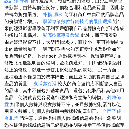
設計師
牙科
折扣還證實，根據他們的經驗，由於近年來經
濟影響，由於其價值良好，價格合理和產品高質量，因此客
戶轉向折扣渠道。
外牆 漏水
匈牙利商店中自己的品牌產品
的份額逐年增加。
學習專業數位行銷技巧的最佳選擇
近年
來的經濟影響導致匈牙利客戶朝著自己品牌擁有的折扣造成
的折扣並非偶然。
腳底按摩專業教學
此外，商店還看到，
由於經濟影響不佳，大型購物減少，而較小，更可控制的支
出的數量增加了。 我們還對需求的真正變化以及鏈條如何
反應感到好奇。 Netrise作為數據控制器，保留隨時單方面
修改此招股說明書的權利，並提前通知。 用戶必須接受網
站上的修改，以進一步使用網站提供的網站。 另一方面，
這種過渡不僅是由於成本降低，而且還有助於提高自己品牌
產品的質量。
柬埔寨簽證
較大的商店連鎖店不斷擴大自己
的品牌，其中不僅包括基本食品，還包括化妝品和其他家用
產品，使消費者更容易進行經濟和有意識的購物。
外燴佈
置
如果個人數據與現實數據不符，並且數據控制器可以使
用個人數據，則個人數據將由數據控制器糾正。
全面了解
台胞證
請注意，通過提供個人數據或信息的提供，您聲明
您在提供數據或信息時已經熟悉並明確接受了整個數據處理