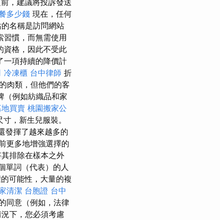
前，建議將投訴發送
餐多少錢
現在，任何
站的名稱是訪問網站
索習慣，而無需使用
的資格，因此不受此
始了一項持續的降價計
司
冷凍櫃
台中律師
折
的肉類，但他們的客
牌（例如紡織品和家
墓地買賣
桃園搬家公
大尺寸，新生兒服裝。
中還發揮了越來越多的
前更多地增強選擇的
將其排除在樣本之外
個單詞（代表）的人
權的可能性，大量的複
家清潔
台胞證
台中
的同意（例如，法律
況下，您必須考慮