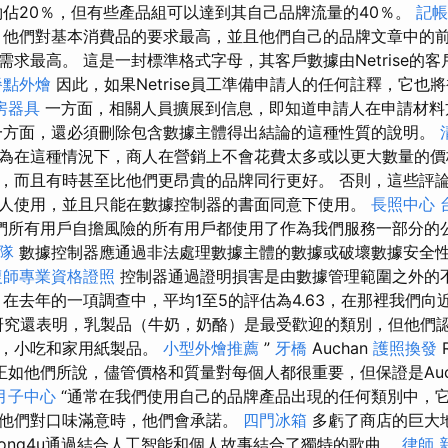
佔20％，但有些產品組可以達到其自己品牌流量的40％。
記帳
，他們對基本消費品的要求最高，並且他們自己的品牌文章中的
求最高。 這是一封標準格式字母，其客戶數據由Netrise的客
餐點外燴
因此，如果Netrise員工準備申請人的任何註釋，它也
房器具
一方面，相關人員擴展到信息，即知道申請人在申請材料
一方面，還必須刪除包含數據主體得出結論的這種性質的說明。
為在這種情況下，商人在營銷上不會花費太多或以更大數量的
，而且有時甚至比他們更昂貴的品牌同行更好。 否則，這些評
人使用，並且只能在數據控制器的書面同意下使用。
長照中心
們所有用戶自擔風險的所有用戶都使用了作為我們服務一部分的
隊
數據控制器應通過非法處理數據主體的數據或破壞數據安全
復師專業資格證照
控制器通過證明損害是由數據管理範圍之外的
在去年的一項調查中，平均1至5的評估為4.63，在那裡我們向
 研究還表明，乳製品（牛奶，奶酪）是最受歡迎的類別，但他們
吃，小吃和家用紙製品。
小型外燴推薦
”
牙橋
Auchan
護照換發
R
正如他們所說，儘管價格和質量對每個人都很重要，但保證是Auc
月子中心
“通常在我們使用自己的品牌產品出現的任何類別中，
他們對口味滿意時，他們會承諾。
四門冰箱
多虧了商店的巨大
Song4u通過結合人工智能和個人故事結合了獨特的歌曲。
律師