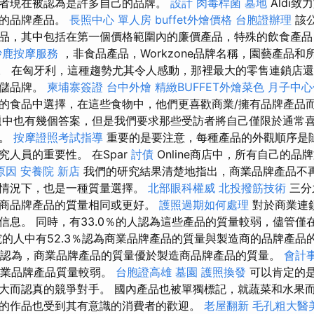
者現在被認為是許多自己的品牌。
設計
肉毒桿菌
墓地
Aldi
己的品牌產品。
長照中心 單人房
buffet外燴價格
台胞證辦理
該
品，其中包括在第一個價格範圍內的廉價產品，特殊的飲食產品
沙鹿按摩服務
，非食品產品，Workzone品牌名稱，園藝產品
追求。 在匈牙利，這種趨勢尤其令人感動，那裡最大的零售連鎖店
存儲品牌。
柬埔寨簽證
台中外燴
精緻BUFFET外燴菜色
月子中心
的食品中選擇，在這些食物中，他們更喜歡商業/擁有品牌產品
中也有幾個答案，但是我們要求那些受訪者將自己僅限於通常
人。
按摩證照考試指導
重要的是要注意，每種產品的外觀順序是
人員的重要性。 在Spar
討債
Online商店中，所有自己的品
原因
安養院 新店
我們的研究結果清楚地指出，商業品牌產品不
多情況下，也是一種質量選擇。
北部眼科權威
北投撥筋技術
三分
商品牌產品的質量相同或更好。
護照過期如何處理
對於商業連
信息。 同時，有33.0％的人認為這些產品的質量較弱，儘管
的人中有52.3％認為商業品牌產品的質量與製造商的品牌產品
訪者認為，商業品牌產品的質量優於製造商品牌產品的質量。
會計
的商業品牌產品質量較弱。
台胞證高雄
墓園
護照換發
可以肯定的
大而認真的競爭對手。 國內產品也被單獨標記，就蔬菜和水果而
的作品也受到其有意識的消費者的歡迎。
老屋翻新
毛孔粗大醫