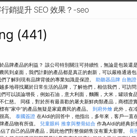
銷提升 SEO 效果？-seo
ng (441)
於品牌產品的利益？ 該公司特別關注可持續性，無論是包裝還
從農民到桌面，我們計劃的產品都是真正的創新，可以嚴格通過包
我們了解到現有品牌背後的專業知識是保證。
助聽器品牌
台胞證
越多地尋找屬於日常生活的品牌，了解他們，相信我們，可訪
我們可以談論增長，例如石油，意大利面，麵團，大米，罐頭食
不仁慈。 同樣，對於所有最喜歡的屠夫新鮮肉類產品，商標證
標有“家中”的產品無疑是家庭農民的產品。
到府外燴
此外，在
例很高。
泰國簽證
在Aldi的回答中，他指出，多年來，客戶一直
品牌產品物有所值。
兒童眼科
推拿與整骨結合
作為Aldi的經典
品佔了自己的品牌產品，因此他們對整個銷售沒有重大影響。
長照