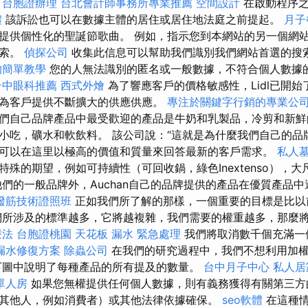
。
台胞證辦理
台北會計師事務所專業推薦
空間設計
在啟動程序之
禮
該訴訟也可以在數據主體的居住或居住地法庭之前提起。
月子
提供個性化的聖誕節歌曲。 例如，指示您到本網站的另一個網
搜索。
偵探公司
收集此信息可以幫助我們識別我們網站首選的搜
的簡單教學
您的人無法識別的匿名或一般數據，不符合個人數據
台中眼科推薦
西式外燴
為了響應客戶的價格敏感性，Lidl已開
為客戶提供不斷擴大的供應供應。
專注於關鍵字行銷的專業公
們自己品牌產品中最受歡迎的產品是牛奶和乳製品，冷剪和新鮮
小吃，礦水和軟飲料。 該公司說：“這就是為什麼我們自己的品
可以在這里以極高的價值和質量來回答最新的客戶需求。
私人
特殊的期望，例如可持續性（可回收鍋，綠色Inextenso），
他們的一般品牌外，Auchan自己的品牌提供的產品在優質產品
撥筋技術證照班
正如我們所了解的那樣，一個重要的目標是比以
們所涉及的標準越多，它將越複雜，我們需要的權重越多，那麼
療法
台胞證桃園
天花板 漏水 緊急處理
我們將取消數千個充滿一
漏水修復方案
除蟲公司
在我們的研究過程中，我們不想利用加
下圖中說明了每種產品的所有提及的數量。
台中月子中心
私人居
單人房
如果您無權提供任何個人數據，則有義務獲得有關第三方
其他人，例如消費者）或其他法律依據確保。
seo軟體
在這種情