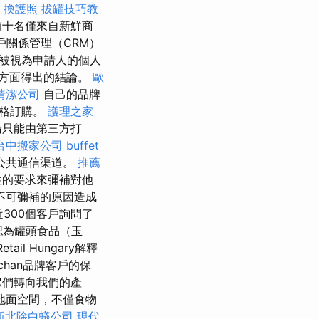
換護照
拔罐技巧教
前十名僅來自新鮮商
戶關係管理（CRM）
將被視為申請人的個人
方面得出的結論。
歐
清潔公司
自己的品牌
價格訂購。
護理之家
論只能由第三方打
台中搬家公司
buffet
公共通信渠道。
推薦
性的要求來彌補對他
不可彌補的原因造成
近300個客戶詢問了
認為罐頭食品（玉
etail Hungary解釋
han品牌客戶的保
它們轉向我們的產
地面空間，不僅食物
新北除白蟻公司
現代