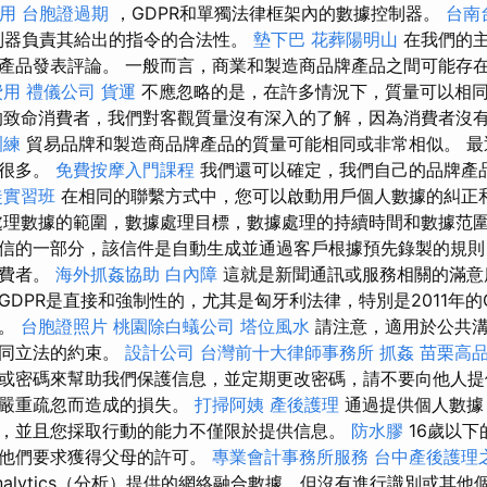
用
台胞證過期
，GDPR和單獨法律框架內的數據控制器。
台南
據控制器負責其給出的指令的合法性。
墊下巴
花葬陽明山
在我們的主
產品發表評論。 一般而言，商業和製造商品牌產品之間可能存
費用
禮儀公司
貨運
不應忽略的是，在許多情況下，質量可以相
致命消費者，我們對客觀質量沒有深入的了解，因為消費者沒
訓練
貿易品牌和製造商品牌產品的質量可能相同或非常相似。 最
了很多。
免費按摩入門課程
我們還可以確定，我們自己的品牌產
徒實習班
在相同的聯繫方式中，您可以啟動用戶個人數據的糾正
理數據的範圍，數據處理目標，數據處理的持續時間和數據范
信的一部分，該信件是自動生成並通過客戶根據預先錄製的規則
消費者。
海外抓姦協助
白內障
這就是新聞通訊或服務相關的滿意
DPR是直接和強制性的，尤其是匈牙利法律，特別是2011年的C
言。
台胞證照片
桃園除白蟻公司
塔位風水
請注意，適用於公共溝
不同立法的約束。
設計公司
台灣前十大律師事務所
抓姦
苗栗高
或密碼來幫助我們保護信息，並定期更改密碼，請不要向他人提
或嚴重疏忽而造成的損失。
打掃阿姨
產後護理
通過提供個人數據
，並且您採取行動的能力不僅限於提供信息。
防水膠
16歲以下
非他們要求獲得父母的許可。
專業會計事務所服務
台中產後護理
nalytics（分析）提供的網絡融合數據，但沒有進行識別或其