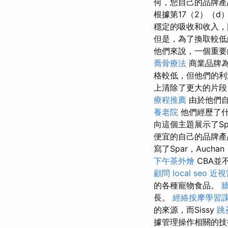
何，您自己的品牌產
根據第17（2）（
穩定的吸收和收入，
但是，為了換取較低
他們來說，一個重要
喬骨療法
商業品牌
格較低，但他們的利
上清除了更大的片段
療程推薦
由於他們
養老院
他們經歷了什
向這個主題展示了Spar
便宜的自己的品牌
寫了Spar，Aucha
下午茶外燴
CBA並
顧問
local seo
近視
的各種寵物食品。
長。
經絡按摩學習
的來源，而Sissy
跳
據管理操作相關的