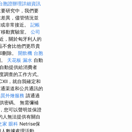
台胞證辦理詳細資訊
要研究中，我們要
在差異，儘管情況並
同或非常接近。
記帳
有移動實驗室。
公司
近，關於匈牙利人的
品不會比他們更昂貴
和刪除。
開飲機
台胞
圍。
天花板 漏水
自動
自動提供給消費者
度調查的工作方式。
XII，就自我確定和
通渠道和公共通訊的
品質外燴服務
請通過
供密碼。 無需彌補
，您可以聲明並保證
的人無法提供有關自
之家
眼科
Netrise保
他個人數據處理活動。