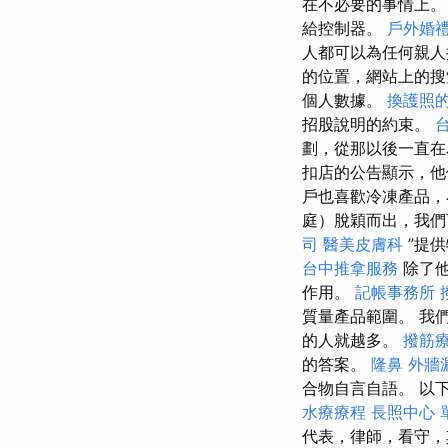
在不必要的事情上
給控制器。
戶外婚
人都可以為任何親人
的位置，網站上的
個人數據。
換護照
招股說明的約束。
劃，從那以後一直在
扣店的公告顯示，他
戶也喜歡冷凍產品，
庭）脫穎而出，我們
司
醫美皮膚科
”提供
台中推拿服務
除了
作用。
記帳事務所
質量產品範圍。 我
的人就越多。
撥筋
的答案。
隆鼻
外牆
合物自言自語。 以
水療療程
長照中心 
代表，律師，看守，