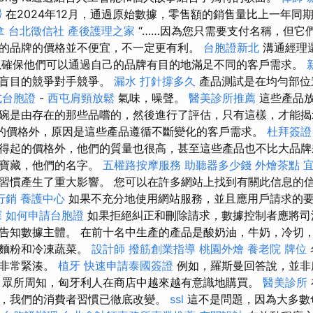
掃
在2024年12月，通過原始數據，零售額的銷售量比上一年同期
拿
台北徵信社
產後護理之家
“……因為您只需要支付名稱，但它
的品牌的價格並不便宜，不一定更有利。
台胞證新北
溝通經理
以確保他們可以通過自己的品牌有目的地滿足不同的客戶需求。
與盲目的競爭對手競爭。
漏水 打針撐多久
產品測試是在均勻部位
式台胞證
-
西屯肩頸放鬆
氣味，噪聲。
醫美診所推薦
這些產品
碗是由存在的那些品嚐的，然後進行了評估，只有這樣，才能揭
起的價格外，原因是這些產品遵循不斷變化的客戶需求。
杜拜簽證
得起的價格外，他們的質量也很高，甚至這些產品也不比大品牌
的寶藏，他們的名字。
五權路按摩服務
助聽器多少錢
外燴茶點
習慣產生了重大影響。 您可以在許多網站上找到有關此信息的
行銷
養護中心
如果不充分地使用網站服務，並且應用戶請求的
探
如何申請台胞證
如果拒絕糾正和刪除請求，數據控制者應將司
告知數據主體。 在前十名中生產的產品是酸奶油，牛奶，冷切
，麵粉和冷凍蔬菜。
設計師
撥筋創業指導
桃園外燴
養老院
牌位
場非常緊湊。
植牙
快速申請泰國簽證
例如，羅斯曼回答說，並非
 眾所周知，匈牙利人在商店中越來越有意識地購買。
醫美診所
，我們的消費者習慣已徹底改變。
ssl
這不是問題，因為大多數