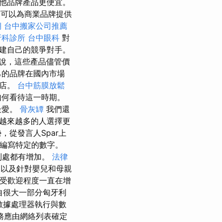
他品牌產品更便宜。
可以為商業品牌提供
期
台中搬家公司推薦
牙科診所
台中眼科
對
建自己的競爭對手。
說，這些產品儘管價
己的品牌在國內市場
鎖店。
台中筋膜放鬆
如何看待這一時期。
最愛。
骨灰罈
我們還
越來越多的人選擇更
從發言人Spar上
co沒有編寫特定的數字。
到處都有增加。
法律
以及針對嬰兒和母親
的受歡迎程度一直在增
自很大一部分匈牙利
的數據處理器執行與數
務應由網絡列表確定