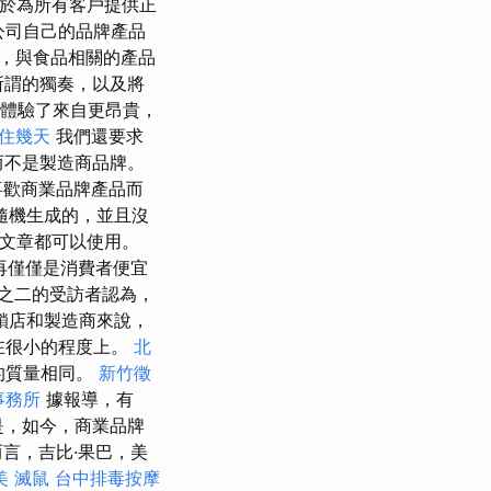
致力於為所有客戶提供正
公司自己的品牌產品
，與食品相關的產品
和所謂的獨奏，以及將
還體驗了來自更昂貴，
住幾天
我們還要求
而不是製造商品牌。
喜歡商業品牌產品而
隨機生成的，並且沒
牌文章都可以使用。
再僅僅是消費者便宜
之二的受訪者認為，
鎖店和製造商來說，
僅在很小的程度上。
北
的質量相同。
新竹徵
事務所
據報導，有
是，如今，商業品牌
言，吉比·果巴，美
美
滅鼠
台中排毒按摩