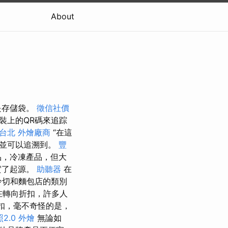
About
是存儲袋。
徵信社價
裝上的QR碼來追踪
台北
外燴廠商
“在這
問並可以追溯到。
豐
品，冷凍產品，但大
實了起源。
助聽器
在
冷切和麵包店的類別
在轉向折扣，許多人
折扣，毫不奇怪的是，
2.0
外燴
無論如