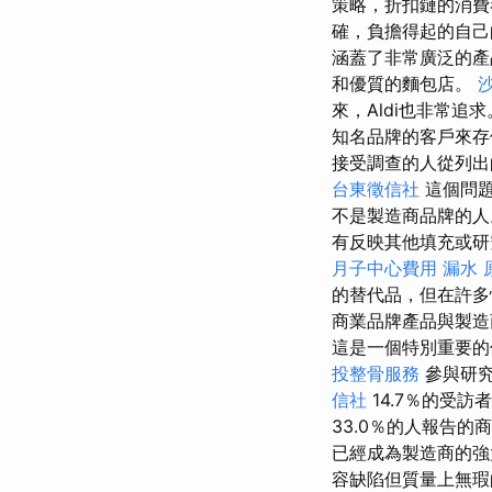
策略，折扣鏈的消費
確，負擔得起的自
涵蓋了非常廣泛的產
和優質的麵包店。
來，Aldi也非常
知名品牌的客戶來
接受調查的人從列出
台東徵信社
這個問題
不是製造商品牌的
有反映其他填充或研究
月子中心費用
漏水 
的替代品，但在許
商業品牌產品與製造
這是一個特別重要的
投整骨服務
參與研究
信社
14.7％的受
33.0％的人報告
已經成為製造商的強
容缺陷但質量上無瑕