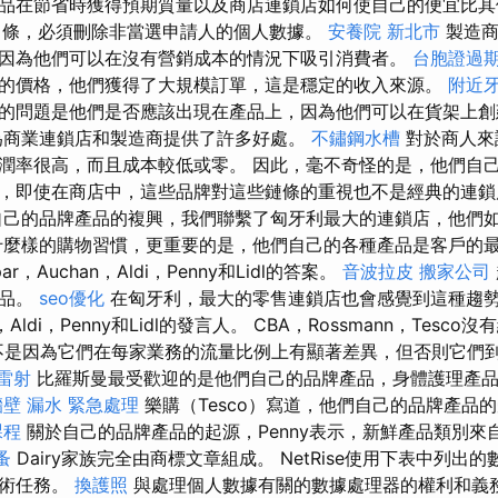
品在節省時獲得預期質量以及商店連鎖店如何使自己的便宜比其
d）條，必須刪除非當選申請人的個人數據。
安養院 新北市
製造商
因為他們可以在沒有營銷成本的情況下吸引消費者。
台胞證過
的價格，他們獲得了大規模訂單，這是穩定的收入來源。
附近
的問題是他們是否應該出現在產品上，因為他們可以在貨架上創
為商業連鎖店和製造商提供了許多好處。
不鏽鋼水槽
對於商人來
潤率很高，而且成本較低或零。 因此，毫不奇怪的是，他們自
，即使在商店中，這些品牌對這些鏈條的重視也不是經典的連
自己的品牌產品的複興，我們聯繫了匈牙利最大的連鎖店，他們
麼樣的購物習慣，更重要的是，他們自己的各種產品是客戶的
，Auchan，Aldi，Penny和Lidl的答案。
音波拉皮
搬家公司
產品。
seo優化
在匈牙利，最大的零售連鎖店也會感覺到這種趨勢，
n，Aldi，Penny和Lidl的發言人。 CBA，Rossmann，Tes
不是因為它們在每家業務的流量比例上有顯著差異，但否則它們
雷射
比羅斯曼最受歡迎的是他們自己的品牌產品，身體護理產品
牆壁 漏水 緊急處理
樂購（Tesco）寫道，他們自己的品牌產品
課程
關於自己的品牌產品的起源，Penny表示，新鮮產品類別來
蚤
Dairy家族完全由商標文章組成。 NetRise使用下表中列出
技術任務。
換護照
與處理個人數據有關的數據處理器的權利和義