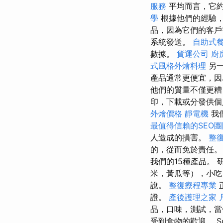
服務
平均而言，它約
學
根據他們的經驗
品，因為它們的客戶需
系統發送。
自助式
數據。
貨運公司
廚
式風格外燴料理
另
產品通常更便宜，因
他們的質量不僅更糟
印，下載或分發供個
外燴價格
靜電機
我
最值得信賴的SEO團
人造成的損害。
整
的，從而免於責任。 
我們的15種產品。
米，黃瓜等），小
說。
整復療程專業
證。
產後護理之家 
品，口味，測試，當
受到食物的歡迎。 