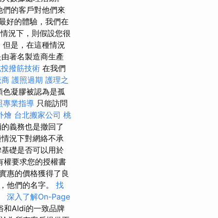
，他們的客戶對他們來
最好的體驗，我們在
情況下，則假設您很
格
但是，在這種情況
是由著名製造商生產
北投撥筋技術
在我們
廠商
護照過期
護理之
l顏色凝膠被認為是孤
照專業指導
只能訪問
外燴
台北搬家公司
桃
消的義務也是撤回了
種情況下對網絡不承
法律基礎是否可以用於
有權要求您的授權書
實惠的價格獲得了良
藏，他們的名字。
找
。
深入了解On-Page
Aldi的一致品牌