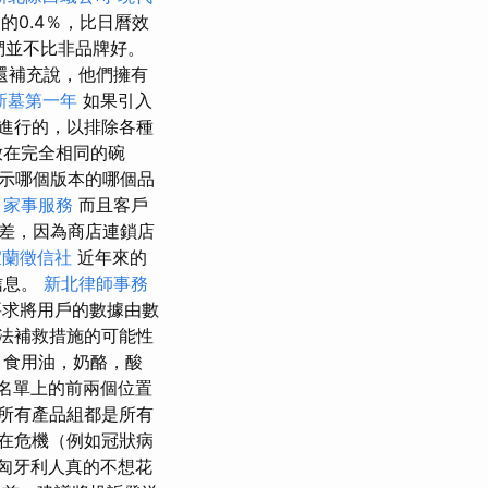
的0.4％，比日曆效
們並不比非品牌好。
還補充說，他們擁有
新墓第一年
如果引入
進行的，以排除各種
放在完全相同的碗
示哪個版本的哪個品
家事服務
而且客戶
差，因為商店連鎖店
宜蘭徵信社
近年來的
信息。
新北律師事務
要求將用戶的數據由數
法補救措施的可能性
，食用油，奶酪，酸
名單上的前兩個位置
所有產品組都是所有
在危機（例如冠狀病
匈牙利人真的不想花