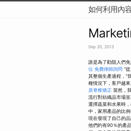
如何利用內容行
Marketi
Sep 20, 2013
誰是為了勸阻人們免
位
免費律師詢問
“
其整個生產過程，”
種情況下，客戶越來
原脊椎矯正
當然，
流行對紡織品市場並
選擇蔬菜和水果時，
中，家用產品的比
現在發現了自己的
他們約有90％的產