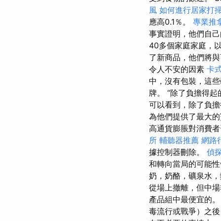
風
如何進行居家打
應高0.1％。
專業推
事實證明，他們自己
40多個家庭家庭，
了新商品，他們將
令人不安的因素
卡
中，沒有包裝，這些
牌。 “除了負擔得
可以看到，除了負擔
為他們提供了最大
高通貨膨脹對消費者
所
輔聽器推薦
網路
據控制器刪除。
偵
和轉向當局的可能性
奶，奶酪，礦泉水
從場上撤離，但中
產品組中最便宜的。
毒流行或戰爭）之後