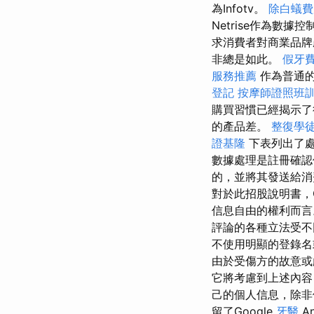
為Infotv。
除白蟻費
Netrise作為數
求消費者對商業品牌
非總是如此。
假牙
服務推薦
作為普通的
登記
按摩師證照班
購買習慣已經揭示
的產品差。
整復學
證基隆
下表列出了處
數據處理是註冊確認
的，並將其發送給
對於此招股說明書，G
信息自由的權利而
評論的各種立法受
不使用明顯的登錄名
由於受傷方的故意
它將考慮到上述內容
己的個人信息，除
留了Google
牙醫
A