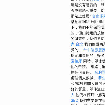
這是沒有意義的，只
說更敏感和重要，
網站上使用“
台南搬
樂意在網站上收到所
下，我們不能保證我
的，但由特定的規
的研究中，我們還使
家 台北
我們假設商業
獨的。
台中刮痧服
指定和專用的，簽名
園植牙
同時，即使數
他的申請。 網絡可
擔任何責任。
台胞
處理個人數據。
養
和/或對有關人員的
好的質量，即使這些
人
他們在商店中擁有
SEO
我們主要是在尋