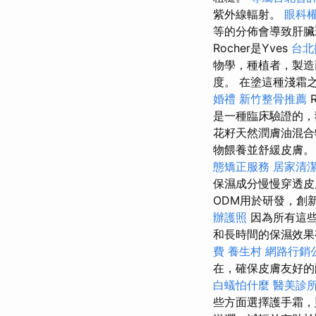
紫外線輻射。
眼科
等的分佈會導致肝
Rocher是Yves
台北
物學，種植者，製造
度。 在塗這種淺霜之前
婚禮
新竹整骨推薦
R
是一種臨床驗證的
花籽天然潤膚油混合
物餵養並舒緩皮膚。
態矯正服務
居家清
保濕成分慢慢穿透皮
ODM用於研發，創
辦護照
因為所有這些
和長時間的保濕效果
費
養生村
網路行銷
在，確保皮膚友好的
白蟻怕什麼
醫美診
些方面選擇護手霜，