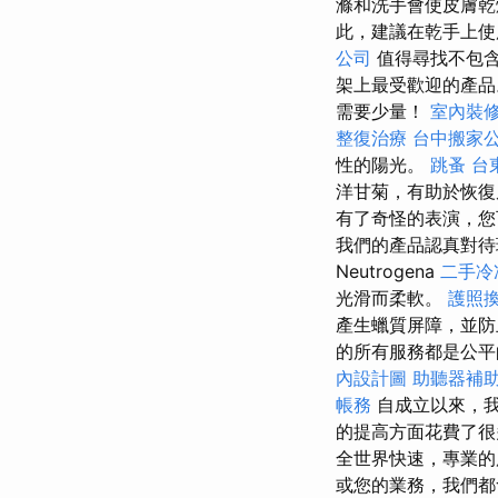
滌和洗手會使皮膚
此，建議在乾手上使
公司
值得尋找不包
架上最受歡迎的產品。 您
需要少量！
室內裝
整復治療
台中搬家
性的陽光。
跳蚤
台
洋甘菊，有助於恢
有了奇怪的表演，您
我們的產品認真對待
Neutrogena
二手冷
光滑而柔軟。
護照
產生蠟質屏障，並
的所有服務都是公平
內設計圖
助聽器補
帳務
自成立以來，
的提高方面花費了很
全世界快速，專業的
或您的業務，我們