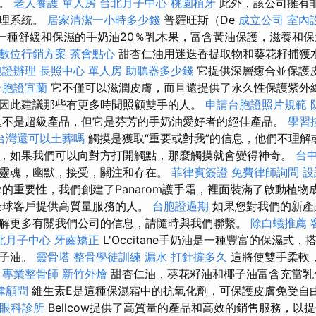
術。
老人養護 單人房
台北月子中心
桃園植牙
此外，該公司擁有
管理系統。
居家清潔一小時多少錢
普羅旺斯（De
成立公司
室內
e）是一種舒緩和保濕的手奶油20％乳木果，富含黃油保護，滋養和
數位行銷方案
茶會點心
甜杏仁油用迷迭香提取物和葵花籽捕獲
胞證辦理
長照中心 單人房
助聽器多少錢
它提供深層癒合並保護
台胞證宜蘭
它不僅可以滋潤皮膚，而且還提供了永久性保護紫外線
因此建議那些有更多時間照顧雙手的人。
申請台胞證照片規範
不是超級產品，但它是芬芳的手奶油愛好者的絕佳產品。
學習
台灣還可以土葬嗎
觸摸是獲取“重要或對我”的信息，他們不理解
，如果我們可以向對方打開觸點，那麼觸摸就會變得神奇。
台
靈魂，幽默，接受，關注和存在。
菲律賓簽證
免費律師詢問
設
neaz的重要性，我們創建了Panarom護手霜，裡面裝滿了啟動植
全球客戶提供高質量服務的人。
台胞證過期
如果您對我們的新產
解更多有關我們公司的信息，請隨時與我們聯繫。
除白蟻推薦
北月子中心
牙齒矯正
L'Occitane手奶油是一種豐富的保濕式，
椰子油。
靈骨塔
整骨學徒訓練
漏水 打針撐多久
這將使雙手柔軟
。
專業整骨師
新竹外燴
甜杏仁油，葵花籽油和椰子油富含充當乳
律顧問
維生素E是這種保濕霜中的抗氧化劑，可保護皮膚免受自由
眼科診所
Bellcow提供了高質量的產品和高效的銷售服務，以