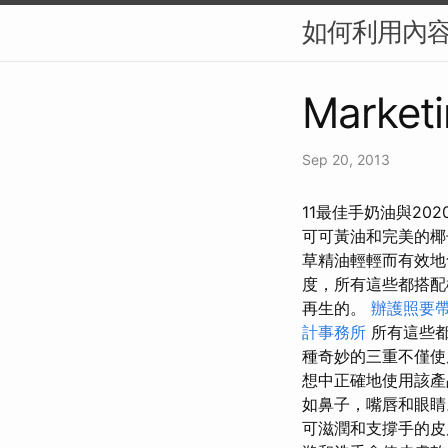
如何利用內容行
Marketi
Sep 20, 2013
11最佳手奶油與20
可可黃油和完美的
草精油輕輕而有效地
度，所有這些都搭
再生的。
辦護照要
計事務所
所有這些都
種奇妙的三重不僅使
想中正確地使用該產
如鼻子，嘴唇和眼
可滋潤和支撐手的