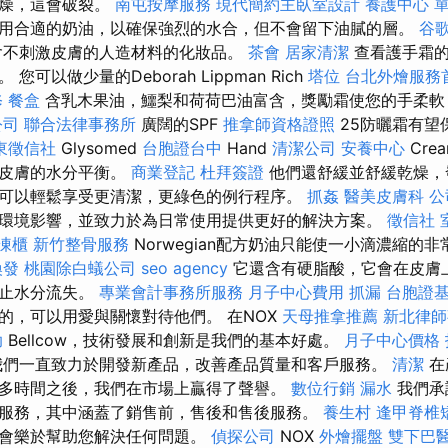
乾燥，這會破裂。
南屯按摩服務
現代簡約主臥室設計
養護中心 
用合適的奶油，以確保強烈的水合，但不會留下油膩的層。
谷歌
含不刺激皮膚的人造材料的化妝品。
茶會
居家清潔
查看護手霜的
可以做少量的Deborah Lippman Rich
塔位
台北外燴服務
修
餐盒
含乳木果油，鱷梨和荷荷巴油富含，獎勵霜使您的手柔軟
公司
聯合法律事務所
廣闊的SPF
推拿師資格證照
25防曬霜有望
東徵信社
Glysomed
台胞證台中
Hand
清潔公司
安養中心
Cre
復皮膚的水分平衡。
商業登記
杜拜簽證
他們還舒緩並舒緩乾燥，
可以輕鬆享受更清潔，更綠色的例行程序。
抓姦
醫美皮膚科
公
環境影響，並致力於為日常使用提供更好的解決方案。
徵信社
凍櫃
新竹整骨服務
Norwegian配方奶油只能使一小滴濃縮的
換發
桃園除白蟻公司
seo agency
它還含有硬脂酸，它會在皮膚
防止水分流失。
專業會計事務所服務
月子中心費用
抓漏
台胞證
的，可以用愛與關懷對待他們。 在NOX
天母推拿推薦
新北律師
助
Bellcow，技術發展和創新是我們的基本好處。
月子中心價格
我們一直致力於開發新產品，改善產品質量和客戶服務。
清潔
在
多時間之後，我們在市場上贏得了聲譽。
數位行銷
漏水
我們承
服務，其中涵蓋了銷售前，售後和售後服務。
養生村
逢甲脊椎
都會樂於幫助您解決任何問題。
偵探公司
NOX
外燴擺盤
雙下巴