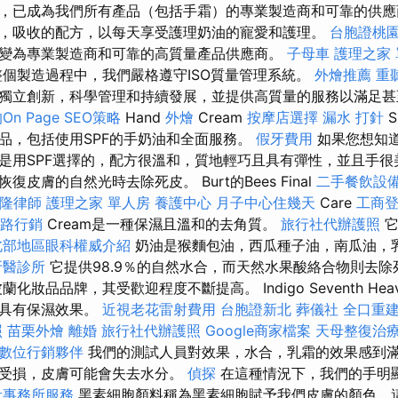
，已成為我們所有產品（包括手霜）的專業製造商和可靠的供應
，吸收的配方，以每天享受護理奶油的寵愛和護理。
台胞證桃
w已演變為專業製造商和可靠的高質量產品供應商。
子母車
護理之家
個製造過程中，我們嚴格遵守ISO質量管理系統。
外燴推薦
重
獨立創新，科學管理和持續發展，並提供高質量的服務以滿足
n Page SEO策略
Hand
外燴
Cream
按摩店選擇
漏水 打針
S
品，包括使用SPF的手奶油和全面服務。
假牙費用
如果您想知
是用SPF選擇的，配方很溫和，質地輕巧且具有彈性，並且手很
皮膚的自然光時去除死皮。 Burt的Bees Final
二手餐飲設
隆律師
護理之家 單人房
養護中心
月子中心住幾天
Care
工商
路行銷
Cream是一種保濕且溫和的去角質。
旅行社代辦護照
它
北部地區眼科權威介紹
奶油是猴麵包油，西瓜種子油，南瓜油，
牙醫診所
它提供98.9％的自然水合，而天然水果酸絡合物則去
妝品品牌，其受歡迎程度不斷提高。 Indigo Seventh Heaven
，具有保濕效果。
近視老花雷射費用
台胞證新北
葬儀社
全口重
照
苗栗外燴
離婚
旅行社代辦護照
Google商家檔案
天母整復治
數位行銷夥伴
我們的測試人員對效果，水合，乳霜的效果感到
能受損，皮膚可能會失去水分。
偵探
在這種情況下，我們的手明
計事務所服務
黑素細胞顏料稱為黑素細胞賦予我們皮膚的顏色，