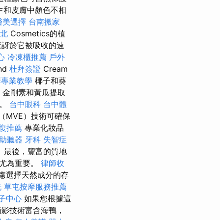
生和皮膚中顏色不相
醫美選擇
台南搬家
台北
Cosmetics的植
驚訝於它被吸收的速
心
冷凍櫃推薦
戶外
nd
杜拜簽證
Cream
摩專業教學
椰子和葵
，金剛素和黃瓜提取
量。
台中眼科
台中體
（MVE）技術可確保
復推薦
專業化妝品
助聽器
牙科
失智症
 最後，豐富的質地
時尤為重要。
律師收
慮選擇天然成分的存
洗
草屯按摩服務推薦
子中心
如果您根據這
攝影技術富含海鴨，