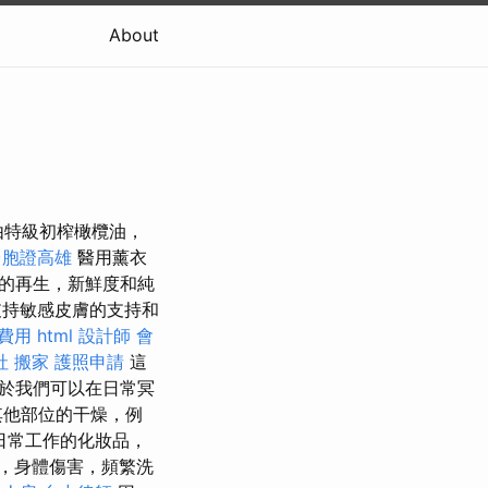
About
油由特級初榨橄欖油，
台胞證高雄
醫用薰衣
的再生，新鮮度和純
持敏感皮膚的支持和
費用
html
設計師
會
社
搬家
護照申請
這
於我們可以在日常冥
其他部位的干燥，例
日常工作的化妝品，
，身體傷害，頻繁洗