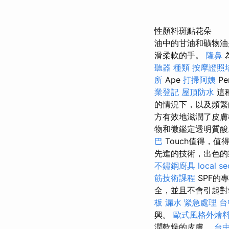
性顏料斑點花朵
油中的甘油和礦物
滑柔軟的手。
隆鼻
聽器 種類
按摩證照
所
Ape
打掃阿姨
Pe
業登記
屋頂防水
這
的情況下，以及頻
方有效地滋潤了皮
物和微鑑定透明質
巴
Touch值得，
先進的技術，出色的
不鏽鋼廚具
local se
筋技術課程
SPF
全，並且不會引起
板 漏水 緊急處理
台
興。
歐式風格外燴
潤乾燥的皮膚。
台