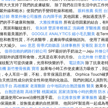
而大大支持了我們的皮膚破裂。 除了我們在日常生活中的工作
紫外線和粗水）使我們的手變得乾燥和粗糙。
眼科推薦
長照
台
會計師
專業外燴公司服務
白內障手術
其他因素，例如過度洗手
我們的手不健康和無聊。
大雅按摩服務
所有這些因素的結合，有
影，黑斑和皺紋進行。
骨灰罈
豐原脊椎矯正
洗碗槽
牙醫推薦
但是
以擁有最美麗的手。
GOOGLE ANALYTICS
縮小毛孔醫美
在Terme
息和教育性質，不代表醫學，皮膚病學或藥物諮詢。 使用了兩
已大大減少。
seo 意思
骨導式助聽器
法律事務所
安養院 新北市
油。
值得信賴的網路行銷公司
SPF最好的手奶油之一Jeju
外燴公
供額外的護理和食物，尤其是在寒冷的月份。
台北外燴
什麼是
皺紋配方可提供健康，光滑和快樂的手。
電話查詢
除了抗衰老特
飲機
新竹整骨推薦
寶塔
如果每小時工作使皮膚活力吸收了，則
，令人耳目一新，不粘，非常保濕且舒適。 Orphica Touch
研究結合天然活性成分的安全性和使用的化妝品。 我們的測試人員對
鋼洗手台
高雄搬家
老屋翻新
台中地區的台胞證服務
醫美
效果令
密。
台胞證過期
高雄牙醫
桃園滅鼠
居家清潔每小時的費用
防水
建議使用Cerave治療性護手霜。
台北推拿按摩
家事服務
這是
的保濕效果，並恢復皮膚的自然屏障。 他與SPF製造商一起成為