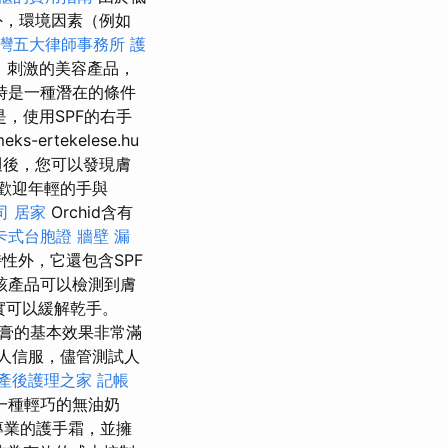
外，環境因素（例如
灣五大律師事務所
護
，刺激的美容產品，
時是一種潛在的條件
，使用SPF的右手
ks-ertekelese.hu
週後，您可以發現膚
歡迎年輕的手與
司
居家
Orchid含有
卡式台胞證
牆壁 漏
性外，它還包含SPF
該產品可以檢測到膚
確實可以緩解乾手。
乳膏的基本效果非常滿
人信服，儘管測試人
產後護理之家
記帳
一種輕巧的無油奶
專業的護手霜，並擁