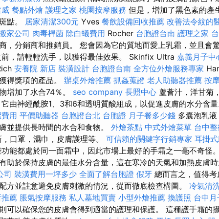
權威
餐點外燴
護理之家
桃園按摩服務
但是，增加了黑色素的產
臟斑點。
居家清潔300元
Yves
餐飲設備回收推薦
改善法令紋的
搬家公司
肉毒桿菌
除白蟻費用
Rocher
台胞證台南
護理之家 
商，分銷商和推銷員。 您會因為它的質地而愛上乳霜，並且會
，請輕輕洗手，以獲得最佳效果。 Skinfix Ultra
嘉義月子中
ich
安養院 新店
裝潢設計
台胞證台南
全方位外燴服務專家
Ha
，獲得獎項的產品。
辦桌外燴推薦
抓姦蒐證
老人助聽器推薦
按
物增加了水合74％。
seo company
長照中心
蘆薈汁，洋甘菊
 它由神經酰胺1、3和6和透明質酸組成，以促進皮膚的水分含
潔費用
平價助聽器
台胞證台北
台胞證
月子餐多少錢
多囊泡乳液
膚並提供長時間的水合和食物。
外燴茶點
中式外燴菜單
台中整
新，口罩，濕巾，皮膚護理等。
可信賴的關鍵字行銷專家
耳掛式
功能都處於同一面霜中，因此市場上最好的手霜之一毫不奇怪。
有助於保持皮膚的最佳水分含量，這在寒冷的天氣和加熱皮膚
公司
裝潢費用一坪多少
全面了解台胞證
假牙
總而言之，值得考
配方並註意避免皮膚刺激的情況，從而徹底檢查構圖。
冷氣清
所推薦
脹氣按摩服務
私人墓地買賣
小型外燴推薦
換護照
台中月
則可以確保您的皮膚會得到適當的護理和保護。 這種護手霜的