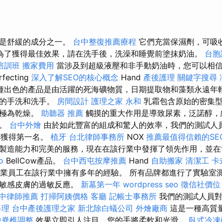
油是舒緩的成分之一。
台中整復推薦療程
它們充當保濕劑，可吸
為了獲得最佳效果，請在洗手後，洗澡和睡覺前塗抹奶油。
台胞
培訓班
搬家費用
當涉及到超級液壓和非手動奶油時，您可以相信A
rfecting
深入了解SEO的核心概念
Hand
產後護理
關鍵字搜尋
種出色的產品是由活躍的死海礦物質，日期提取物和藻類永遠年輕
繁的手洗和洗手。
房間設計
護理之家 永和
乳霜包含原始的密集型
膚極為乾燥。
助聽器 推薦
觸摸的重大作用是導致尿素，泛諾醇，
酸。
台中外燴
由於如此豐富的組成和驚人的效率，我們的測試人員說
值得獲得第一名。
植牙
台北律師事務所
NOX
推薦最值得信賴的SE
製造能力和完美的服務，現在在該行業中發揮了領先作用，並在
o
BellCow產品。
台中西屯按摩推薦
Hand
自助搬家
清潔工
卡
的專業員工在該行業中擁有多年的經驗。 所有品牌都進行了實驗室
對敏感皮膚的過敏反應。
新墓第一年
wordpress seo
徵信社價位
中律師推薦
打掃阿姨價格
客廳
記帳士事務所
我們的測試人員對
料理
台中產後護理之家
新北除白蟻公司
外燴廠商
這是一種高質
中脊椎調整
效果立即引人注目，您的手將柔軟和光滑。
臥式冷凍