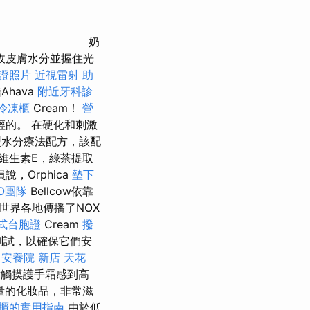
奶
收皮膚水分並握住光
證照片
近視雷射
助
hava
附近牙科診
冷凍櫃
Cream！
營
的。 在硬化和刺激
水分療法配方，該配
維生素E，綠茶提取
，Orphica
墊下
O團隊
Bellcow依靠
世界各地傳播了NOX
式台胞證
Cream
撥
測試，以確保它們安
安養院 新店
天花
觸摸護手霜感到高
量的化妝品，非常滋
櫃的實用指南
由於低