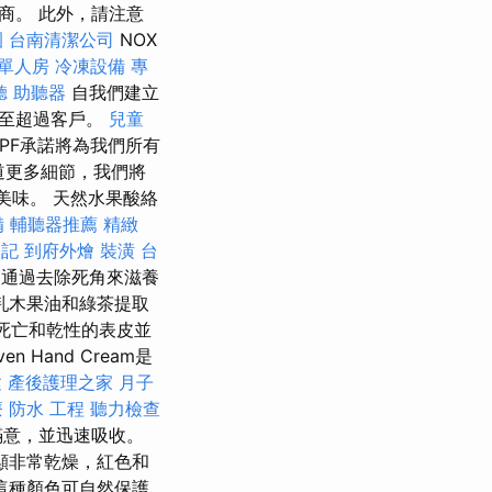
商。 此外，請注意
園
台南清潔公司
NOX
 單人房
冷凍設備
專
聽 助聽器
自我們建立
甚至超過客戶。
兒童
PF承諾將為我們所有
道更多細節，我們將
美味。 天然水果酸絡
備
輔聽器推薦
精緻
登記
到府外燴
裝潢
台
通過去除死角來滋養
乳木果油和綠茶提取
除死亡和乾性的表皮並
 Hand Cream是
建
產後護理之家 月子
療
防水 工程
聽力檢查
滿意，並迅速吸收。
顯非常乾燥，紅色和
這種顏色可自然保護