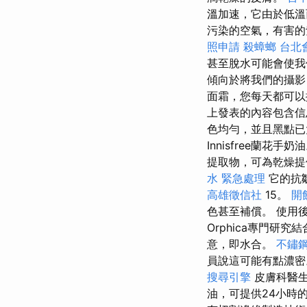
溫加速，它由於低溫
污染的空氣，有害的
照申請
殺蟑螂
台北
甚至脫水可能會使
傾向於將我們的攝
面霜，您每天都可
上發表的內容包含信
色均勻，並且黑點
Innisfree蘭花手奶
提取物，可為乾燥提
水 緊急處理
它的抗
高雄徵信社
15。
開
色甚至補償。 使用後
Orphica專門
意，即水合。
不鏽
員說這可能有點濃
搜尋引擎
皮膚科醫生
油，可提供24小時