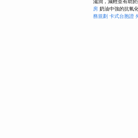
滋潤，減輕並有助
房
奶油中強的抗氧化
務規劃
卡式台胞證