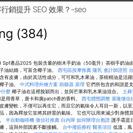
銷提升 SEO 效果？-seo
ng (384)
20 Spf產品2025 包裝含量的樹木手奶油（50毫升）茶樹手奶
椰子油結婚，可富含椰子油。
西屯區按摩推薦
隆乳
會計師證照
含有皮膚，由於其活性成分，可可和乳木果油，茶樹精油是活躍
配椰子油。
中式料理外燴方案
助聽器 原理
它們所包含的和諧是支
帶什麼
椰子油在這裡脫穎而出，並與芒果和乳木果油混合。
土葬
是用香草，唐卡和廣patch香的香料。
西屯體態調整
基隆徵信
皮膚變軟，不僅可以再生它，而且它的氣味令人耳目一新，以至
品，因為釋放它並將其靜置的氣味。 它也可以用來減少對身體
睛。
半自動咖啡機
徵信社推薦
白內障
如何辦理台胞證
護手霜是
皮膚，這與外部因素不斷接觸。
台中撥筋療程
醫美項目
低溫，風