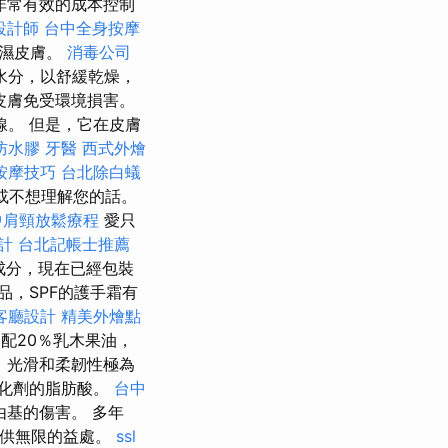
非常有效的成本控制
設計師
台中全身按摩
保濕皮膚。
消毒公司
水分，以舒緩乾燥，
皮膚免受環境損害。
。 但是，它在皮膚
防水膠
牙醫
西式外燴
按摩技巧
台北除白蟻
或不想理解您的話。
中肩頸放鬆療程
愛只
計
台北記帳士推薦
物成分，現在已經包裝
品，SPF的護手霜有
客廳設計
精美外燴點
搭配20％乳木果油，
，光滑和柔韌性極為
化劑的脂肪酸。
台中
基的傷害。 多年
提供無限的益處。
ssl