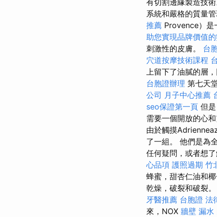
有切割邊緣製造技
系統和嚴格的質量
推薦
Provenc
助您實現品牌價值的
刺激性的皮膚。
台
穴道按摩技術課程
上留下了油膩的層，
台胞證辦理
第七天堂
公司
月子中心推薦
seo保證第一頁
但是
需要一個開放的心和
由於觸摸Adrien
了一組。 他們是為
任何疑問，或者想了
心品項
護照過期
竹
蜂蜜，甜杏仁油和
乾燥，破裂和破裂
牙醫推薦
台胞證
法
來，NOX
牆壁 漏水