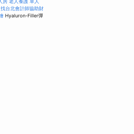
人房
老人養護 單人
找台北會計師協助財
燴
Hyaluron-Filler彈