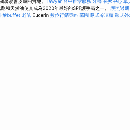
於顯著改善皮膚的質地。
lawyer
台中推拿服務
牙橋
長照中心 單
劑和天然油使其成為2020年最好的SPF護手霜之一。
護照過期
外燴buffet
老鼠
Eucerin
數位行銷策略
墓園
臥式冷凍櫃
歐式外