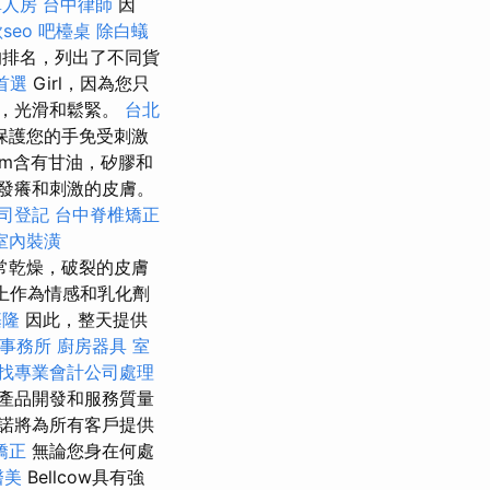
單人房
台中律師
因
seo
吧檯桌
除白蟻
排名，列出了不同貨
首選
Girl，因為您只
，光滑和鬆緊。
台北
保護您的手免受刺激
am含有甘油，矽膠和
發癢和刺激的皮膚。
司登記
台中脊椎矯正
室內裝潢
非常乾燥，破裂的皮膚
上作為情感和乳化劑
基隆
因此，整天提供
事務所
廚房器具
室
找專業會計公司處理
產品開發和服務質量
諾將為所有客戶提供
矯正
無論您身在何處
醫美
Bellcow具有強