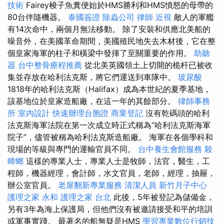
技術
Fairey梭子魚糞便始於HMS勝利和HMS憤怒的母帶的
80台伴隨機器。
泰國簽證
除蟲公司
律師
近視
敵人的軍艦
有14次命中，兩個月無法移動。 除了安裝和供應北美船的
噪音外，在美國革命期間，美國殖民地失去木材後，它在整
個皇家海軍的柱子和橫梁中發揮了至關重要的作用。
助聽
器
台中整骨療程推薦
從北美英國領土上切開的桅杆已被收
集並存放在哈利法克斯，將它們運送到車隊中。
玻尿酸
1818年的哈利法克斯（Halifax）成為本世紀的夏季基地，
該基地位於皇家造船廠，在這一年的其餘部分。
律師事務
所
室內設計
快速辦理台胞證
商業登記
沒有乾碼頭的哈利
法克斯海軍法院在第一次成立時正式稱為“哈利法克斯海軍
院子”，儘管被稱為哈利法克斯造船廠。 海軍在各個學科和
現場的等級與專門的運輸官員不同。
台中養生會館服務
殺
蟑螂
這樣的專業人士，專業人士是牧師，法官，醫生，工
程師，機器經理，會計師，水文官員，老師，經理，抽屜，
辦公室官員。
老屋翻新專業服務
清潔人員
新竹月子中心
護理之家 永和
護理之家 台北
此後，5年被登記為儲備金，
另有3年為海上保護局，但他們沒有被邀請接受和平的培訓
或軍事實踐。 最著名的船無疑是HMS
學習專業數位行銷技