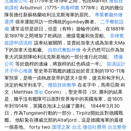
北搬家公司
在1775年至1819年之間，包括Marriot
撥筋技
術課程
Arbuthnot（1775-
肉毒桿菌
1778年）在內的幾位
隊長擔任新蘇格蘭哈利法克斯海軍的居民。
專業餐廳外燴
選擇
很幸運能拜訪一些傳統的gombey舞者。
二手餐飲設
備
通常這些是節日，但是（有時）遊輪停泊時。 在1881年
至1897年之間增加了乾碼頭，燃煤電廠和魚雷船。
菲律賓
簽證申請流程
該車站被關閉，並賣給加拿大成為加拿大Ma
下的加拿大造船廠。
自助式餐點外燴
今天仍然可以作為加
拿大武裝部隊哈利法克斯基地的一部分進行此功能。
禮儀
公司
等於旗桿的邊緣，將旗桿的紅色碼成一半;。
裝潢設計
月子中心推薦
聖史蒂芬戰艦的建設始於君主制的1910-11海
軍預算，是唯一由執政皇帝約瑟夫·I·皇帝，捷克和匈牙利人
決定的匈牙利名字。
撥筋技術教學
在名字中，馬蒂亞斯·科
文（Matthias
查ip
Corvin），聖史蒂芬（St. 勝利的結果
是，幾乎沒有艦隊可以面對世界海中的英國海軍，從1805
年到1914年，英國在泡沫上佔據了勝利。 1944年3月30
日，作為Tungsten行動的一部分，Tirpitz開始反對德國戰
艦。 他駐紮在挪威北部的Altafjord，這是德國海軍的最後
一個基地。 forty two
護理之家 台北
徵信社費用
台北整骨