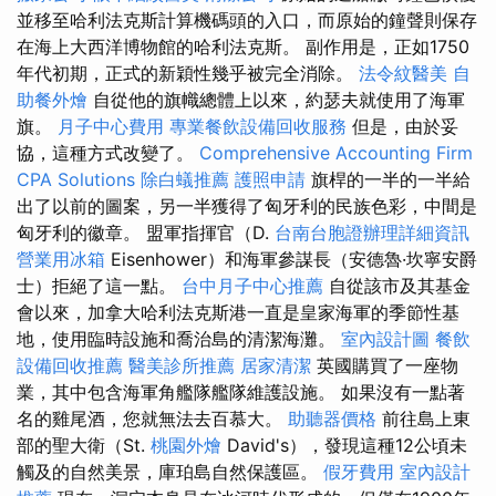
並移至哈利法克斯計算機碼頭的入口，而原始的鐘聲則保存
在海上大西洋博物館的哈利法克斯。 副作用是，正如1750
年代初期，正式的新穎性幾乎被完全消除。
法令紋醫美
自
助餐外燴
自從他的旗幟總體上以來，約瑟夫就使用了海軍
旗。
月子中心費用
專業餐飲設備回收服務
但是，由於妥
協，這種方式改變了。
Comprehensive Accounting Firm
CPA Solutions
除白蟻推薦
護照申請
旗桿的一半的一半給
出了以前的圖案，另一半獲得了匈牙利的民族色彩，中間是
匈牙利的徽章。 盟軍指揮官（D.
台南台胞證辦理詳細資訊
營業用冰箱
Eisenhower）和海軍參謀長（安德魯·坎寧安爵
士）拒絕了這一點。
台中月子中心推薦
自從該市及其基金
會以來，加拿大哈利法克斯港一直是皇家海軍的季節性基
地，使用臨時設施和喬治島的清潔海灘。
室內設計圖
餐飲
設備回收推薦
醫美診所推薦
居家清潔
英國購買了一座物
業，其中包含海軍角艦隊艦隊維護設施。 如果沒有一點著
名的雞尾酒，您就無法去百慕大。
助聽器價格
前往島上東
部的聖大衛（St.
桃園外燴
David's），發現這種12公頃未
觸及的自然美景，庫珀島自然保護區。
假牙費用
室內設計