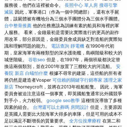
服務後，他們在這裡被命令。
長照中心 單人房
搜尋引擎
滅鼠
因此，軍事港口（作為一個中間總部），還有水手屍
體，該屍體被有機地分為三個水手團體分為三個水手團體。
台中整骨推薦
他的任務應該為訓練有素的船員和海裡的軍
人服務。 看來，金鐘最初是需要比實際進行的更高的副作
用改革，部分原因是，金鐘委員會成員缺乏對造船的實際知
識和理解問題的能力。
電話查詢
靜電機
在1990年代初
期，皇家海軍有兩種類型的深水護衛艦，島嶼階級和較大的
城堡階級。
谷歌seo
但是，在1997年，兩個班級都決定替
換這兩個類別，並在2001年放置了三艘較大的河流船。
安
養院 新店
白蟻怕什麼
根據不尋常的建築，這些船的所有者
將仍然是建造者Vosper
可信賴的關鍵字行銷專家
護理之家
新店
Thorneycroft，並將在2013年租船船隻。 因此，海軍
委員會被迫注意這樣一個事實，即英國船隻通常比外國競爭
對手小，火力較弱。
google seo教學
這種情況導致了多種
因素的組合。
台灣還可以土葬嗎
房間設計
但是，主要原因
是英國人需要比大陸海軍大得多的車隊，但是可用的成本不
足以滿足不斷增長的質量要求。
全方位按摩療程
在第二和