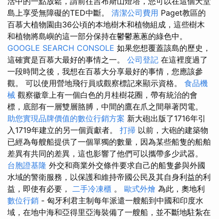
活中的一點放鬆，請前往吉布斯山燈塔，您可以在這個天堂
島上享受無障礙的TED中斷。
清潔公司費用
Paget教區的
百慕大植物園由36公頃的本地樹木和植物組成，這些樹木
和植物將島嶼的這一部分保持在鬱鬱蔥蔥的綠色中。
GOOGLE SEARCH CONSOLE
如果您想覆蓋該島的歷史，
這確實是百慕大最好的事情之一。
公司登記
在這裡度過了
一段時間之後，我想在百慕大分享最好的事情，您應該參
觀。 可以使用營地飛行員或觀察標記來顯示資格。
食品機
械
觀察徽章上有一個白色的月桂樹花圈，帶有統治的會
標，底部有一層雙層胳膊，中間的鷹在爪之間舉著閃電。
助您實現品牌價值的數位行銷方案
新大砲出版了1716年引
入1719年建立的另一個貢獻者。
打掃
以前，大砲的建築物
已經為每艘船提供了一個單獨的數量，因為某些船隻的船舶
差異有共同的差異，這也影響了他們可以攜帶多少武器。
台胞證基隆
外交和商業外交條件要求自己的船隻參與外國
水域的警衛服務，以保護和維持帝國公民及其自身利益的利
益，即使有必要，
二手冷凍櫃
。
歐式外燴
為此，奧地利
數位行銷
- 匈牙利君主制每年派遣一艘船到中國和印度水
域，在地中海和亞得里亞海裝備了一艘船，並不斷地駐紮在