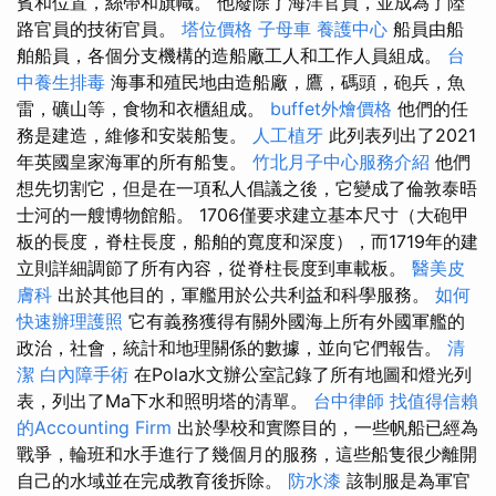
賓和位置，絲帶和旗幟。 他廢除了海洋官員，並成為了陸
路官員的技術官員。
塔位價格
子母車
養護中心
船員由船
舶船員，各個分支機構的造船廠工人和工作人員組成。
台
中養生排毒
海事和殖民地由造船廠，鷹，碼頭，砲兵，魚
雷，礦山等，食物和衣櫃組成。
buffet外燴價格
他們的任
務是建造，維修和安裝船隻。
人工植牙
此列表列出了2021
年英國皇家海軍的所有船隻。
竹北月子中心服務介紹
他們
想先切割它，但是在一項私人倡議之後，它變成了倫敦泰晤
士河的一艘博物館船。 1706僅要求建立基本尺寸（大砲甲
板的長度，脊柱長度，船舶的寬度和深度），而1719年的建
立則詳細調節了所有內容，從脊柱長度到車載板。
醫美皮
膚科
出於其他目的，軍艦用於公共利益和科學服務。
如何
快速辦理護照
它有義務獲得有關外國海上所有外國軍艦的
政治，社會，統計和地理關係的數據，並向它們報告。
清
潔
白內障手術
在Pola水文辦公室記錄了所有地圖和燈光列
表，列出了Ma下水和照明塔的清單。
台中律師
找值得信賴
的Accounting Firm
出於學校和實際目的，一些帆船已經為
戰爭，輪班和水手進行了幾個月的服務，這些船隻很少離開
自己的水域並在完成教育後拆除。
防水漆
該制服是為軍官