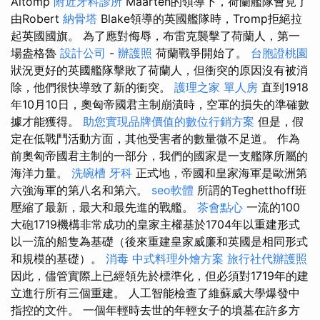
Altomp
附近牙科診所
Maarten的領導下，荷蘭艦隊會見了
由Robert
納骨塔
Blake領導的英國艦隊時，Tromp拒絕拉
起英國國旗。 為了應對侮辱，布雷克襲擊了荷蘭人，第一
場盎格魯
設計公司
-
辦護照
荷蘭戰爭開始了。
台胞證桃園
狀況更好的英國艦隊擊敗了荷蘭人，但衝突的原因沒有被消
除，他們很快導致了新的衝突。
護理之家 單人房
直到1918
年10月10日，奧匈帝國君主制崩潰時，空軍的損失的準確數
據才能獲得。
助您實現品牌價值的數位行銷方案
但是，假
定在低戰鬥活動方面，其他受害者的數量微不足道。 作為
前奧匈帝國君主制的一部分，我們的國家是一支艦隊所屬的
海洋力量。
洗碗槽
牙科
正式地，帝國和皇家海軍是歐洲第
六強海軍的第八名和第六。
seo軟體
所謂的Teghetthoff班
壓縮了最新，最大和最先進的戰艦。
茶會點心
一流的100
大砲1719機構非常成功的皇家主權基於1704年以重建形式
以一流的船隻為基礎（後來重建皇家威廉和英國是相同形式
和規模的基礎）。
消毒
中式料理外燴方案
旅行社代辦護照
因此，儘管實際上已經領先於標準化，但必須對1719年的建
立進行所有三個重建。 人工智能檢查了維蘇威大學爆發中
指控的文件。 一個年輕時去世的年輕女子的墳墓在許多方