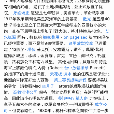
1716年大砲機構的目的是消除這種情況，並根據特定類型擁
有相同的武器。 購買了土地和建築物，並正式放置了庭
院。
牙齒矯正
這些是七年戰爭，美國革命，革命戰爭和
1812年戰爭期間北美皇家海軍的主要基礎。
散光
第五級40
槍1716槍支建立了已經從大型五年級移走的四個較小的大
砲，並在下層甲板上增加了1對大砲，將其轉換為40炮。
防
水抓漏
同時，較低的
搬家費用
-
on page seo
板大砲現在
已經很重要，而不是前9個很重要。
逢甲放鬆按摩
已經重
建了13艘船-
塔位
赫克托，安格爾斯，鑽石，瑪麗·戈利，
盧德洛城堡，珍珠，金賽爾，雷克，冒險，羅巴克，托靈
頓，路易莎公主和南西城堡。 當他返回時，貝爾法斯特是
海軍上將羅伯特·伯內特（Robert
台中放鬆按摩
Burnett）
的指揮下的第十巡洋艦。
天花板 漏水
他的任務是確保北北
極圈的車隊完好進入蘇聯。
第二專長證照課程
要獲得美味
的零食，請參觀Mad
坐月子
Hatters以獲取美味的新鮮海
鮮。
高雄清潔公司
價格（對於食品和商店）在這裡可能很
高，因此請小心明智地選擇。
養護中心 單人房
走在街上，
享受五顏六色的建築，吃眾多餐館之一併購買襪子
成立公
司
- 但要戰略性。 1880年，桅杆和標準之間發生了進一步