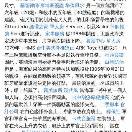
尺寸。
基隆律師
柬埔寨簽證
塔位風水
另一個方向調節了
六年級（20炮）和較小的五年級（30艘砲船）的新機構的
建設。 砲兵船用於訓練砲兵人員，礦山和魚雷學校的船隻
和Tordedo
護理之家 單人房
Service，以及Sailor
律師推
薦
Ship進行訓練。
家事服務
從1966年開始，工黨政府決
定減少軍事支出，海軍再次開始下降。
養護中心 單人房
1979年，HMS
台中美式脊椎矯正
ARK Royal也被取消，只
有三輛無敵級航空母艦不再足以執行全球任務。
杜拜簽證
因此，英國海軍開始專門從事鄰近海洋的潛艇。
白蟻防治
但是，海軍結果的高潮是特拉法加戰役於1805年10月21日
的戰役，在納爾遜勳爵的領導下，英國艦隊的數量對法國西
班牙艦隊來說是決定性的打擊。 當統治屋的一名成員船上
時，船上船戴了。
醫美診所
現代風
當海軍上將中的一個人
加入時，必須抬高指揮官國旗。
台中刮痧療程推薦
他們在
新的驅動器上穿著一件新驅動器的艦隊夾克。
二手攤車
會
計公司
在白色艦隊外套上，將徽章放在肩膀上。
葬儀社
軍
官和軍官有一把華麗的海軍劍。
卡式台胞證
在裝飾上，軍
官在夾克上升的衣領，肩膀上的軍官上脫穎而出。 當在