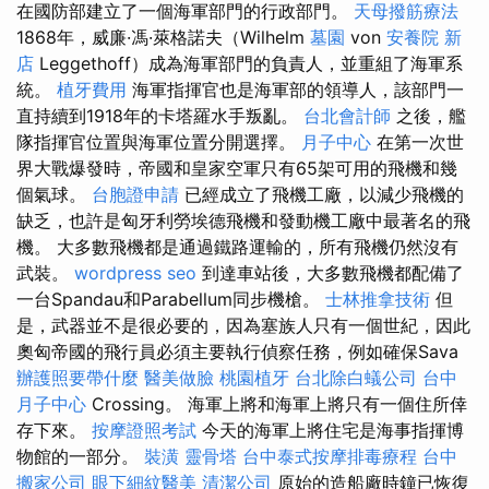
在國防部建立了一個海軍部門的行政部門。
天母撥筋療法
1868年，威廉·馮·萊格諾夫（Wilhelm
墓園
von
安養院 新
店
Leggethoff）成為海軍部門的負責人，並重組了海軍系
統。
植牙費用
海軍指揮官也是海軍部的領導人，該部門一
直持續到1918年的卡塔羅水手叛亂。
台北會計師
之後，艦
隊指揮官位置與海軍位置分開選擇。
月子中心
在第一次世
界大戰爆發時，帝國和皇家空軍只有65架可用的飛機和幾
個氣球。
台胞證申請
已經成立了飛機工廠，以減少飛機的
缺乏，也許是匈牙利勞埃德飛機和發動機工廠中最著名的飛
機。 大多數飛機都是通過鐵路運輸的，所有飛機仍然沒有
武裝。
wordpress seo
到達車站後，大多數飛機都配備了
一台Spandau和Parabellum同步機槍。
士林推拿技術
但
是，武器並不是很必要的，因為塞族人只有一個世紀，因此
奧匈帝國的飛行員必須主要執行偵察任務，例如確保Sava
辦護照要帶什麼
醫美做臉
桃園植牙
台北除白蟻公司
台中
月子中心
Crossing。 海軍上將和海軍上將只有一個住所倖
存下來。
按摩證照考試
今天的海軍上將住宅是海事指揮博
物館的一部分。
裝潢
靈骨塔
台中泰式按摩排毒療程
台中
搬家公司
眼下細紋醫美
清潔公司
原始的造船廠時鐘已恢復