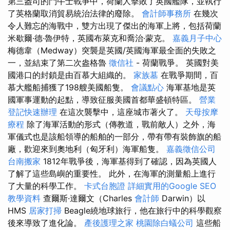
第三盎司的鬥牛士戰爭中，荷蘭人擊敗了英國艦隊，並執行
了英格蘭取消貿易統治法律的廢除。
會計師事務所
在幾次
令人難忘的海戰中，雙方出現了傑出的海軍上將，包括荷蘭
米歇爾·德·魯伊特，英國布萊克和喬治·蒙克。
嘉義月子中心
梅德韋（Medway）突襲是英國/英國海軍最全面的失敗之
一，並結束了第二次盎格魯
徵信社
- 荷蘭戰爭。 英國對美
國港口的封鎖是由百慕大組織的。
家族墓
在戰爭期間，百
慕大艦船捕獲了198艘美國船隻。
會議點心
海軍基地是英
國軍事運動的起點，導致征服美國首都華盛頓特區。
營業
登記快速辦理
在這次襲擊中，這座城市著火了。
天母按摩
療程
除了海軍活動的形式（傳教道，戰前敵人）之外，海
軍儀式也是該船領導的船舶的一部分，帶有帶有裝飾旗的船
廠，歡迎來到奧地利（匈牙利）海軍船隻。
嘉義徵信公司
台南搬家
1812年戰爭後，海軍基得到了確認，因為英國人
了解了這些島嶼的重要性。 此外，在海軍的測量船上進行
了大量的科學工作。
卡式台胞證
詳細實用的Google SEO
教學資料
查爾斯·達爾文（Charles
會計師
Darwin）以
HMS
居家打掃
Beagle繞地球旅行，他在旅行中的科學觀察
後來導致了進化論。
產後護理之家
桃園除白蟻公司
這些船