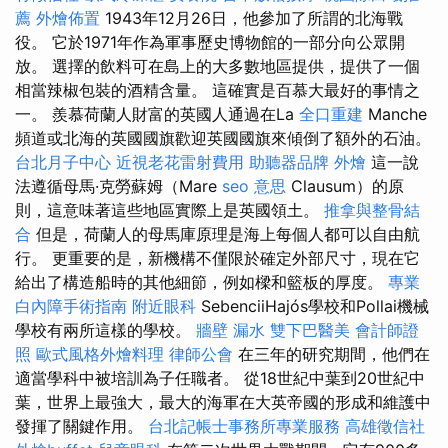
薦
外燴佈置
1943年12月26日，他參加了所謂的北海戰
役。 它於1971年作為軍事歷史博物館的一部分向公眾開
放。 選擇的飲料可在島上的大多數地區提供，提供了一個
相當辣椒包裝的酒精含量。 這確實是百慕大最好的事情之
一。 羨慕荷蘭人財富的英國人通過在La
全口重建
Manche
頻道或北海的英國國旗歡迎英國國旗來傾倒了額外的石油。
台北月子中心
近視老花雷射費用
助聽器品牌
外燴
這一說
法遵循母馬·克勞蘇姆（Mare
seo 意思
Clausum）的原
則，這意味著這些地區實際上是英國領土。
推拿與整骨結
合
但是，荷蘭人的母馬庫原理是海上每個人都可以自由航
行。 更重要的是，新機構不僅限於確定外部尺寸，現在它
給出了構造船時的其他細節，例如樑和籃板的厚度。
專業
白內障手術指南
附近眼科
SebenciiHajós學校和Pollai機械
學校有兩所這樣的學校。
牆壁 漏水
雙下巴醫美
會計師證
照
歐式風格外燴料理
律師公會
在三年的研究期間，他們在
適當學科中被培訓為子任職者。 從18世紀中葉到20世紀中
葉，世界上最強大，最大的海軍在大英帝國的形成和維護中
發揮了關鍵作用。
台北記帳士事務所專業服務
高雄徵信社