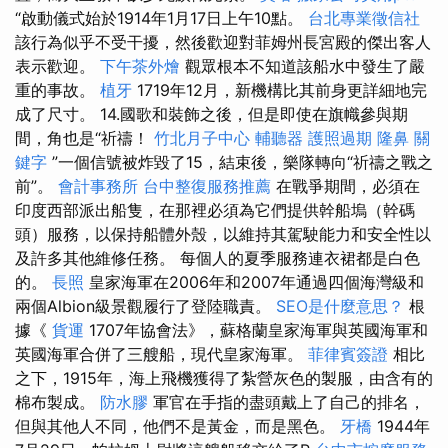
“啟動儀式始於1914年1月17日上午10點。
台北專業徵信社
該行為似乎不受干擾，然後歡迎對菲姆州長宮殿的傑出客人
表示歡迎。
下午茶外燴
觀眾根本不知道該船水中發生了嚴
重的事故。
植牙
1719年12月，新機構比其前身更詳細地完
成了尺寸。 14.國歌和裝飾之後，但是即使在旗幟參與期
間，角也是“祈禱！
竹北月子中心
輔聽器
護照過期
隆鼻
關
鍵字
”一個信號被炸毀了15，結束後，樂隊轉向“祈禱之戰之
前”。
會計事務所
台中整復服務推薦
在戰爭期間，必須在
印度西部派出船隻，在那裡必須為它們提供幹船塢（幹碼
頭）服務，以保持船體外殼，以維持其駕駛能力和安全性以
及許多其他維修任務。 每個人的夏季服務連衣裙都是白色
的。
長照
皇家海軍在2006年和2007年通過四個海灣級和
兩個Albion級景觀履行了登陸職責。
SEO是什麼意思？
根
據《
貨運
1707年協會法》，蘇格蘭皇家海軍與英國海軍和
英國海軍合併了三艘船，現代皇家海軍。
菲律賓簽證
相比
之下，1915年，海上飛機獲得了紮營灰色的製服，由含有的
棉布製成。
防水膠
軍官在手指的盡頭戴上了自己的排名，
但與其他人不同，他們不是黃金，而是黑色。
牙橋
1944年