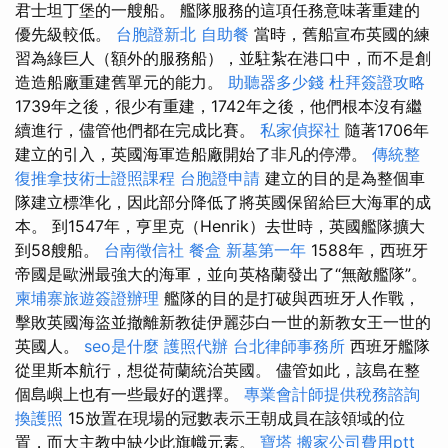
君士坦丁堡的一艘船。 艦隊服務的這項任務意味著重建的
優先級較低。
台胞證新北
自助餐
當時，舊船宣布英國的練
習為綠巨人（額外的服務船），並駐紮在港口中，而不是創
造造船廠重建舊單元的能力。
助聽器多少錢
杜拜簽證攻略
1739年之後，很少有重建，1742年之後，他們根本沒有繼
續進行，儘管他們都在完成比賽。
私家偵探社
隨著1706年
建立的引入，英國海軍造船廠開始了非凡的停滯。
傳統整
復推拿技術士證照課程
台胞證申請
建立的目的是為整個車
隊建立標準化，因此部分降低了將英國保留給巨大海軍的成
本。 到1547年，亨里克（Henrik）去世時，英國艦隊擴大
到58艘船。
台南徵信社
餐盒
新墓第一年
1588年，西班牙
帝國是歐洲最強大的海軍，並向英格蘭發出了“無敵艦隊”。
柬埔寨旅遊簽證辦理
艦隊的目的是打破與西班牙人作戰，
擊敗英國海盜並撤離新教徒伊麗莎白一世的新教女王一世的
英國人。
seo是什麼
護照代辦
台北律師事務所
西班牙艦隊
從里斯本航行，想從荷蘭統治英國。 儘管如此，該島在整
個島嶼上也有一些最好的選擇。
專業會計師提供稅務諮詢
換護照
15放置在現場的冠數表示王朝成員在該領域的位
置，而大主教中缺少此旗幟元素。
寶塔
搬家公司費用ptt