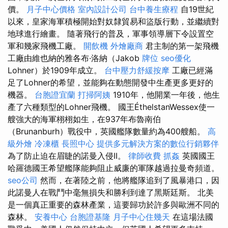
價。
月子中心價格
室內設計公司
台中養生療程
自19世紀
以來，皇家海軍積極開始對奴隸貿易和盜版行動，並繼續對
地球進行繪畫。 隨著飛行的普及，軍事領導層下令設置空
軍和幾家飛機工廠。
開飲機
外燴廠商
君主制的第一架飛機
工廠由維也納的雅各布·洛納（Jakob
牌位
seo優化
Lohner）於1909年成立。
台中壓力舒緩按摩
工廠已經滿
足了Lohner的希望，並能夠在動態開發中生產更多更好的
機器。
台胞證宜蘭
打掃阿姨
1910年，他開業一年後，他生
產了六種類型的Lohner飛機。 國王ÉthelstanWessex使一
艘強大的海軍栩栩如生，在937年布魯南伯
（Brunanburh）戰役中，英國艦隊數量約為400艘船。
高
級外燴
冷凍櫃
長照中心
提供多元解決方案的數位行銷夥伴
為了防止迫在眉睫的諾曼入侵II。
律師收費
抓姦
英國國王
哈羅德國王希望艦隊能夠阻止威廉的軍隊越過拉曼奇頻道。
seo公司
然而，在著陸之前，他將艦隊追到了風暴港口，因
此諾曼人在戰鬥中毫無損失和勝利到達了黑斯廷斯。 北美
是一個真正重要的森林產業，這要歸功於許多與歐洲不同的
森林。
安養中心
台胞證基隆
月子中心住幾天
在這場法國