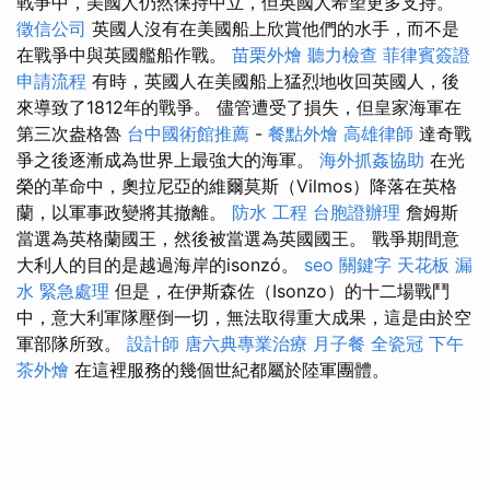
戰爭中，美國人仍然保持中立，但英國人希望更多支持。
徵信公司
英國人沒有在美國船上欣賞他們的水手，而不是
在戰爭中與英國艦船作戰。
苗栗外燴
聽力檢查
菲律賓簽證
申請流程
有時，英國人在美國船上猛烈地收回英國人，後
來導致了1812年的戰爭。 儘管遭受了損失，但皇家海軍在
第三次盎格魯
台中國術館推薦
-
餐點外燴
高雄律師
達奇戰
爭之後逐漸成為世界上最強大的海軍。
海外抓姦協助
在光
榮的革命中，奧拉尼亞的維爾莫斯（Vilmos）降落在英格
蘭，以軍事政變將其撤離。
防水 工程
台胞證辦理
詹姆斯
當選為英格蘭國王，然後被當選為英國國王。 戰爭期間意
大利人的目的是越過海岸的isonzó。
seo 關鍵字
天花板 漏
水 緊急處理
但是，在伊斯森佐（Isonzo）的十二場戰鬥
中，意大利軍隊壓倒一切，無法取得重大成果，這是由於空
軍部隊所致。
設計師
唐六典專業治療
月子餐
全瓷冠
下午
茶外燴
在這裡服務的幾個世紀都屬於陸軍團體。