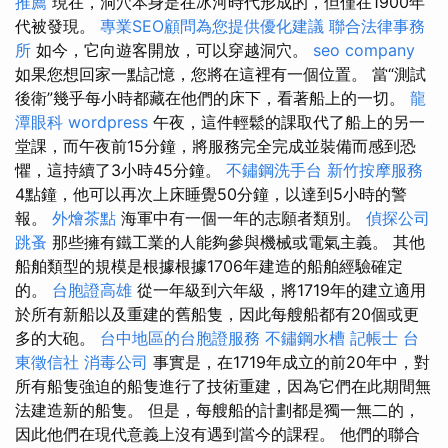
推薦
現在，洞穴本身是在冰河時代形成的，但僅在1900年
代被發現。
專業SEO顧問為您提供優化建議
聯合法律事務
所
如今，它向遊客開放，可以穿越洞穴。
seo company
如果您想回家一點記憶，您將在這裡有一個位置。 當“測試
後衛”幾乎每小時都藏在他們的床下，看著船上的一切。
龍
潭眼科
wordpress
午夜，這件輕鬆的課取代了船上的另一
堂課，而午夜前15分鐘，將服務完全完成並裝備而感到恐
懼，這持續了3小時45分鐘。
不鏽鋼洗手台
新竹按摩服務
4點鐘，他可以再次上床睡覺50分鐘，以達到5小時的警
報。
外燴茶點
海軍中有一個一年的志願者類別。
偵探公司
跳蚤
那些擁有鐵工業的人能夠參與機械或電氣主義。 其他
船舶類型的規模是根據根據1706年建造的船舶經驗確定
的。
台胞證高雄
從一年級到六年級，將1719年的建立適用
於所有新船以及重建的舊船隻，因此每艘船都有20個或更
多的大砲。
台中地區的台胞證服務
不鏽鋼水槽
記帳士
台
東徵信社
消毒公司
事實是，在1719年成立的前20年中，對
所有船隻強迫的船隻進行了技術重建，因為它們在此期間無
法建造新的船隻。 但是，每艘船的計劃都是獨一無二的，
因此他們在現代意義上沒有遇到當今的課程。 他們的聯合