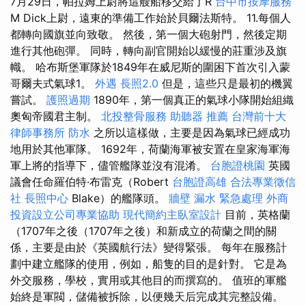
7月29日，帕拉姆上尉將這艘船移交給了R
台中市按摩服務
M Dick上尉，遠東的準備工作始於貝爾法斯特。 11.每個人
都轉向國旗並向致敬。 然後，第一個大砲射門，然後定期
進行其他砲彈。 同時，轉向副官開始以緩慢的莊重涉及旗
幟。 哈布斯堡軍隊於1849年在威尼斯的圍困下首次引入蒙
哥爾夫式氣球1。
外遇
長照2.0
但是，這些只是最初的機翼
嘗試。
護照過期
1890年，第一個真正的氣球小隊開始組織
奧匈帝國君主制。
北投整骨服務
助聽器 推薦
台灣前十大
律師事務所
防水
之所以這樣做，主要是因為氣球已經成功
地用於其他軍隊。 1692年，荷蘭海軍被安置在皇家海軍海
軍上將的指導下，儘管艦隊並沒有混淆。
台胞證桃園
英國
議會任命羅伯特·布雷克（Robert
台胞證高雄
合法專業徵信
社
長照中心
Blake）的艦隊頭。
牆壁 漏水 緊急處理
外商
投資設立公司專業協助
現代簡約主臥室設計
目前，英格蘭
（1707年之後（1707年之後）和新成立的荷蘭之間的關
係，主要是由於《英國航行法》變得緊張。 每年在服務計
劃中建立艦隊的使用，例如，船隻的目的是針對。 它是為
外交服務，學校，實用或其他目的而撰寫的。 值班的軍艦
始終是軍閥，儲備被拆除，以便幾天后完成其完整設備。