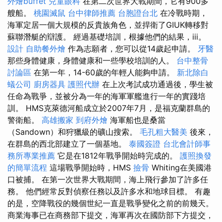
外燴buffet
兒童眼科
在第二次世界大戰期間，它有900多
艘船。
桃園滅鼠
台中律師推薦
台胞證台北
在冷戰時期，
海軍定居一個大規模的反貴族角色，並捍衛了GIUK轉移對
蘇聯潛艇的辯護。 經過基礎培訓，根據他們的結果，iii。
設計
自助餐外燴
作為志願者，您可以從14歲起申請。
牙醫
那些身體健康，身體健康和一些學校培訓的人。
台中整骨
討論區
在第一年，14-60歲的年輕人能夠申請。
新北除白
蟻公司
廚房器具
護照代辦
在上次考試成功通過後，學生被
任命為戰爭，並被分為一年的海軍軍艦進行一年的實踐培
訓。 HMS克萊德河船成立於2007年7月，是福克蘭群島的
警衛船。
高雄搬家
到府外燴
海軍船也是桑當
（Sandown）和狩獵級的礦山搜索。
毛孔粗大醫美
後來，
在群島的西北部建立了一個基地。
泰國簽證
台北會計師事
務所專業推薦
它是在1812年戰爭開始時完成的。
護照換發
的簡單流程
這場戰爭開始時，HMS
撿骨
Whiting在美國港
口被捕。 在第一次世界大戰期間，海上飛行參加了許多任
務。 他們經常反對偵察任務以及許多水和地球目標。 有趣
的是，空降戰役的幾個世紀一直是戰爭變化之前的前幾天。
商業海事已在商務部下提交，海軍再次在國防部下方提交，