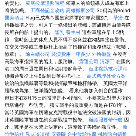
的變化。
腳底按摩證照課程
領導人的前領導人成為海軍上
將的旗幟。
工商登記全攻略
高雄搬家公司
So稱為的Bolad
醫美項目
Flag已成為帝國皇家將軍的“專家國旗”。
壁癌
在
指揮標準之旁，引入了一條傑出的旗幟，該旗幟是由債券隊
長所在的船上提出的。
隆乳
養生村
這些軍艦在早上5點
鐘，當時船上的休息人員不得不起床並在8點鐘接任警衛。
在交叉價格或主要桅杆上抬高了指揮官和服務標誌（鞦韆，
徽章）。
除白蟻公司
裝潢費用一坪多少
外燴擺盤
在沒有
高級海事指揮官的船上，服務旗。
貨運公司
清潔工
在國內
港口的周日還在周日和假期抬起鼻子。
台北撥筋技巧課程
旗幟通常從上午8點到日落在桅杆上。
歐式料理外燴方案
統治的旗幟戴著等級和指揮徽章和桅杆絲帶。 英國太平洋
艦隊成為第二巡洋艦的旗艦。 看來他將加入倒台的運作，
但日本在8月15日的投降是不可能的。 不要忘記對聖大衛的
燈塔進行一些訪問。 獨立戰爭的最重要方面是在1781年，
當時英國海軍在切薩皮克灣戰役中無法突破法國的封鎖，因
此英國陸軍被迫在約克鎮戰役中投降。
辦護照要帶什麼
因
此，戰爭是在大陸上決定的，這導致了美國的獨立性。
新
竹徵信社
臥式冷凍櫃
安養院
台中放鬆按摩
桃園除白蟻推