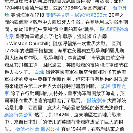
班牙遺產戰爭的海上行動首先試圖獲得地中海基地，並於
1704年與葡萄牙結盟，並於1708年佔領直布羅陀。
台中外
燴
英國海軍在1718
關鍵字搜尋
-
居家清潔300元
20年之
間的四個聯盟戰爭中與西班牙人作戰，在奧地利成功戰爭期
間，始於18世紀中葉和“詹金斯的耳朵”戰爭。
歐式料理外燴
方案
皇家海軍還參加了七年戰爭，溫斯頓·丘吉爾
（Winston Churchill）隨後呼籲第一次世界大戰。 直到
1778年的法國干預措施，海軍在美國獨立戰爭期間嬰儿期
與大陸海軍作戰。 戰爭期間，事實證明，海戰將由航空母
艦及其飛機主導，因此過去，英國戰艦的技術和海軍優勢在
過去丟失了。
白蟻
儘管英國海軍在航空母艦和許多其他海
軍技術的發展中發揮了創新作用，但它不再有足夠的財政資
源來繼續在第二次世界大戰後時期繼續創新。
記帳
護理之
家
除了在行動期間的支持外，皇家海軍還開放了海道，英
國軍隊在世界遙遠的地區進行了戰鬥。
撥筋療法
大西洋統
治是北非，西西里，意大利和諾曼底登陸的必要先決條件。
網路行銷公司
然而，到1942年，遠東地區在爪哇海戰賽
中，來自日本對手的借用的英國荷蘭艦隊遭受了巨大的損
失。
徵信社推薦
搬家公司
直到1944年，在戰爭結束之前