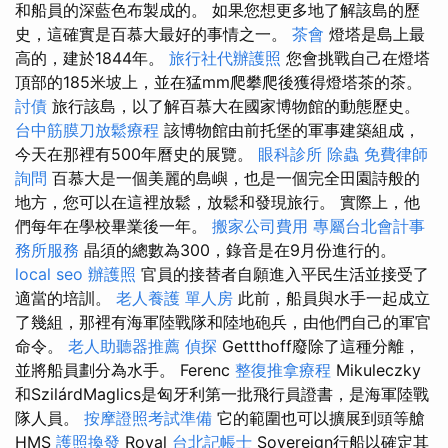
和船員的深藍色布製成的。 如果您想更多地了解該島的歷
史，這確實是百慕大最好的事情之一。
茶會
燈塔是島上最
高的，建於1844年。
旅行社代辦護照
您會挑戰自己在燈塔
頂部的185米坡上，並在猛mm爬攀爬後獲得燈塔茶的茶。
討債
旅行該島，以了解百慕大在國家博物館的動態歷史。
台中筋膜刀放鬆療程
該博物館由前托堡的軍事建築組成，
今天在那裡有500年曆史的展覽。
眼科診所
除蟲
免費律師
詢問
百慕大是一個美麗的島嶼，也是一個完全田園詩般的
地方，您可以在這裡放鬆，放鬆和發現旅行。 實際上，他
們每年在學校畢業後一年。
搬家公司費用
專屬台北會計事
務所服務
晶須的總數為300，錄音是在9月份進行的。
local seo
辦護照
官員的接替者自願進入平民生活並接受了
適當的培訓。
老人養護 單人房
此前，船員與水手一起成立
了幾組，那裡有海軍陸戰隊和陸地砲兵，由他們自己的軍官
命令。
老人助聽器推薦
偵探
Gettthoff廢除了這種分離，
並將船員劃分為水手。 Ferenc
整復推拿療程
Mikuleczky
和SzilárdMaglics是匈牙利第一批飛行員證書，是海軍陸戰
隊人員。
按摩證照考試準備
它的範圍也可以擴展到頭等艙
HMS
護照換發
Royal
台北記帳士
Sovereign行船以確定其