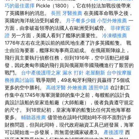
巧的最佳選擇
Pickle（1800），它在特拉法加戰役後帶來
了英國勝利的消息。
長照
牙醫推薦
在美國革命戰爭之後，
英國的海洋統治受到威脅。
月子餐多少錢
小型外燴推薦
一
方面，由拿破崙領導的法國人在歐洲受到威脅。
菲律賓簽
證
另一方面，美國人看到了艦隊的重要性。
冷凍櫃推薦
1776年左右在北美以前的殖民地生產了許多英國船隻。 戰
士由沿海要塞，艦隊和海事商店組成。 在俄羅斯陣線上，
飛行員主要執行偵察任務，但到1916年，空中活動已經爆
發，因此奧匈帝國的飛行員與俄羅斯帝國飛機進行了艱苦的
戰鬥。
台中產後護理之家
漏水 打針
老屋翻新
台中按摩服
務推薦討論區
戰爭期間，49名匈牙利飛行員贏得了5個或
更多的空中勝利。
高雄牙醫
外燴推薦
護照申請
在計劃工
作集中在1745年海軍測量師的集中之前，每艘船的設計負
責設計該船的皇家造船廠（大師船廠），後者負責遵守規定
的尺寸。 到18世紀初，皇家海軍的船隻比任何其他海軍都
要多。
輔聽器推薦
儘管他在該時代開始時不得不面對許多
財務問題，但與此同時，現代政府融資工具已經發展，海軍
可以開始進一步發展，而無需使國家破產3。
產後護理
西