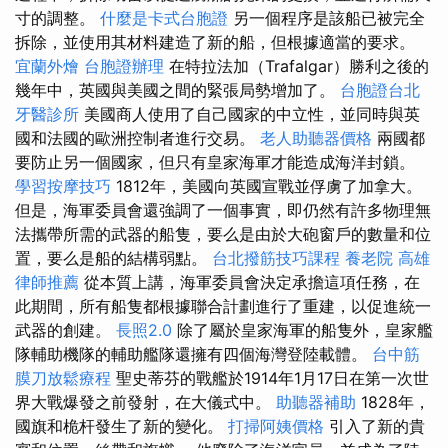
寸的調整。
什麼是卡式台胞證
另一個程序是該船已被完全
拆除，並使用其材料建造了新的船，但根據適當的要求。
宜蘭外燴
台胞證辦理
在特拉法加（Trafalgar）勝利之後的
幾年中，英國與美國之間的緊張局勢增加了。
台胞證台北
牙醫診所
美國商人使用了自己國家的中立性，並同時與英
國和法國的歐洲控制者進行交易。
老人助聽器價格
兩國都
要防止另一個國家，但只有皇家海軍才能造成海洋封鎖。
學習按摩技巧
1812年，美國向英國宣戰並俘虜了加拿大。
但是，海軍委員會還強調了一個事實，即仍然有許多物理無
法攜帶所需的武器的船隻，要么是由於大砲窗戶的數量和位
置，要么是船的結構弱點。
台北撥筋技巧課程
養老院
高雄
律師推薦
從本質上講，海軍委員會決定承擔這項任務，在
此期間，所有船隻都根據聯合計劃進行了重建，以促進統一
武器的創建。
長照2.0
除了屬於皇家海軍的船隻外，皇家艦
隊輔助機隊的輔助艦隊還擁有四個海灣登陸載體。
台中筋
膜刀放鬆療程
聖史蒂芬的戰艦於1914年1月17日在第一次世
界大戰爆發之前發射，在大儀式中。
助聽器補助
1828年，
國旗和桅杆發生了新的變化。
打掃阿姨價格
引入了新的貴