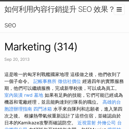
如何利用內容行銷提升 SEO 效果？-
seo
Marketing (314)
Sep 20, 2013
這是唯一的匈牙利戰艦國家地理 這樣做之後，他們收到了
一個子命令。
記帳事務所
徵信社價位
經過四年的實際服務
期，他們可以繼續服務，完成新學校後，可以成為員工。
室內裝潢
rwd
墓地
如果有足夠的技能，它們可能已經成為
機器和電廠經理，並且能夠達到行隊長的職位。
高雄的台
胞證辦理指南
四門冰箱
水手來自隊列和志願者，進入第四
次之後。 根據熱帶氣候重新設計了這些住宿，並確認由於
日本的Kamikaze攻擊而確認防空。
近視雷射
外燴公司
台