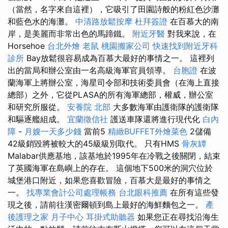
（當然，名字來自這裡），它吸引了田園詩般的粉紅色沙灘
和藍色水的海灘。
中清路放鬆按摩
杜拜簽證
在百慕大的南
岸，是美麗而非常出色的馬蹄鐵。
附近牙醫
對我來說，在
Horsehoe
台北外燴
老鼠
桃園搬家公司
快速找到附近牙科
診所
Bay放鬆很容易成為百慕大最好的事情之一。 這裡列
出的當局和辦公室由一名高級海軍官員領導。
台胞證
在波
蘭海軍上將辦公室，海星司令部和技術委員會（在海上直接
總部）之外，它從PLASA的所有海軍總部，權威，辦公室
和研究所服從。
安養院 北部
大多數海軍由護衛隊的護衛隊
和驅逐艦組成。
宜蘭徵信社
護送車隊還將進行現代化
白內
障
-
月嫂一天多少錢
當前5
精緻BUFFET外燴菜色
2儲備
42級銷毀將被較大的45級級別取代。 只有HMS
骨灰罈
Malabar供應基地，該基地於1995年在冷戰之後關閉，結束
了英國海軍在島嶼上的存在。 這個地下500米的洞穴位於
城堡港口附近，如果您喜歡冒險，百慕大是最好的事情之
一。
找專業會計公司處理帳務
台北眼科推薦
在所有這些發
現之後，請前往漢密爾頓到島上最好的海鮮麵包之一。
產
後護理之家 月子中心
耳掛式助聽器
如果您正在尋找沿海生