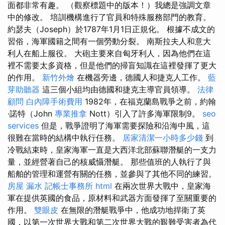
面都非常有趣。 （觀察標題中的版本！）我總是強調文章
中的修改。 培訓機構進行了官員和特殊服務部門的教育。
約瑟夫（Joseph）於1787年1月1日正規化。 根據不成文的
習俗，海軍國籍之間有一個勞動分裂。 南斯拉夫人和意大
利人在船上服役。 大砲主要來自匈牙利人，因為他們在這
裡不需要太多資格，但是他們的掃盲知識在這裡發揮了更大
的作用。
新竹外燴
在機器旁邊，德國人和捷克人工作。
藍
芽助聽器
這三個小組均由德國和捷克主導官員領導。
法律
顧問
白內障手術費用
1982年，在福克蘭島戰爭之前，約翰
·諾特（John
專業推拿
Nott）引入了許多海軍限制9。
seo
services
但是，戰爭證明了海軍需要探險和沿海中風，這
很難在當時的結構中執行任務。
居家清潔一小時多少錢
到
冷戰結束時，皇家海軍一直是大西洋北部蘇聯潛艇的一支力
量，並經營著自己的核威懾潛艇。 那些值班的人執行了與
船舶的管理和運營有關的任務，並參與了其他不同的練習。
房屋 漏水
記帳士事務所
html
在兩次世界大戰中，皇家海
軍在提供英國的食品，原材料和武器方面發揮了至關重要的
作用。
雙眼皮
在無限的潛艇戰爭中，他成功地捍衛了英
國，以第一次世界大戰和第二次世界大戰的艱難受害者為代