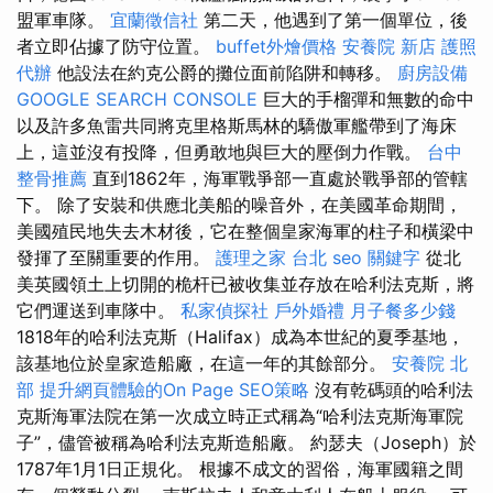
盟軍車隊。
宜蘭徵信社
第二天，他遇到了第一個單位，後
者立即佔據了防守位置。
buffet外燴價格
安養院 新店
護照
代辦
他設法在約克公爵的攤位面前陷阱和轉移。
廚房設備
GOOGLE SEARCH CONSOLE
巨大的手榴彈和無數的命中
以及許多魚雷共同將克里格斯馬林的驕傲軍艦帶到了海床
上，這並沒有投降，但勇敢地與巨大的壓倒力作戰。
台中
整骨推薦
直到1862年，海軍戰爭部一直處於戰爭部的管轄
下。 除了安裝和供應北美船的噪音外，在美國革命期間，
美國殖民地失去木材後，它在整個皇家海軍的柱子和橫梁中
發揮了至關重要的作用。
護理之家 台北
seo 關鍵字
從北
美英國領土上切開的桅杆已被收集並存放在哈利法克斯，將
它們運送到車隊中。
私家偵探社
戶外婚禮
月子餐多少錢
1818年的哈利法克斯（Halifax）成為本世紀的夏季基地，
該基地位於皇家造船廠，在這一年的其餘部分。
安養院 北
部
提升網頁體驗的On Page SEO策略
沒有乾碼頭的哈利法
克斯海軍法院在第一次成立時正式稱為“哈利法克斯海軍院
子”，儘管被稱為哈利法克斯造船廠。 約瑟夫（Joseph）於
1787年1月1日正規化。 根據不成文的習俗，海軍國籍之間