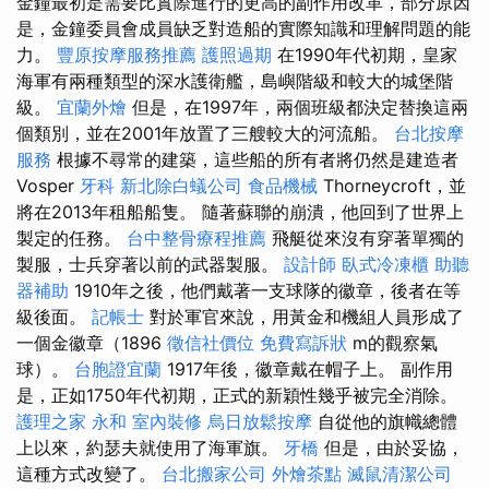
金鐘最初是需要比實際進行的更高的副作用改革，部分原因
是，金鐘委員會成員缺乏對造船的實際知識和理解問題的能
力。
豐原按摩服務推薦
護照過期
在1990年代初期，皇家
海軍有兩種類型的深水護衛艦，島嶼階級和較大的城堡階
級。
宜蘭外燴
但是，在1997年，兩個班級都決定替換這兩
個類別，並在2001年放置了三艘較大的河流船。
台北按摩
服務
根據不尋常的建築，這些船的所有者將仍然是建造者
Vosper
牙科
新北除白蟻公司
食品機械
Thorneycroft，並
將在2013年租船船隻。 隨著蘇聯的崩潰，他回到了世界上
製定的任務。
台中整骨療程推薦
飛艇從來沒有穿著單獨的
製服，士兵穿著以前的武器製服。
設計師
臥式冷凍櫃
助聽
器補助
1910年之後，他們戴著一支球隊的徽章，後者在等
級後面。
記帳士
對於軍官來說，用黃金和機組人員形成了
一個金徽章（1896
徵信社價位
免費寫訴狀
m的觀察氣
球）。
台胞證宜蘭
1917年後，徽章戴在帽子上。 副作用
是，正如1750年代初期，正式的新穎性幾乎被完全消除。
護理之家 永和
室內裝修
烏日放鬆按摩
自從他的旗幟總體
上以來，約瑟夫就使用了海軍旗。
牙橋
但是，由於妥協，
這種方式改變了。
台北搬家公司
外燴茶點
滅鼠清潔公司