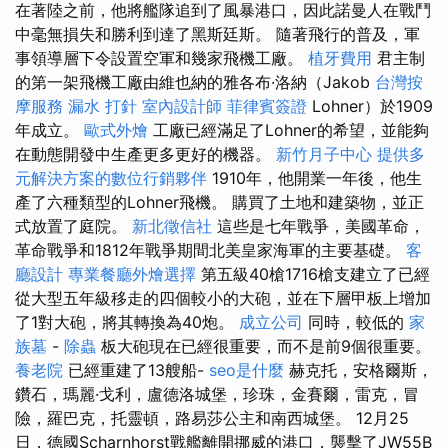
在著陸之前，他將艦隊追到了風暴港口，因此諾曼人在戰鬥
中毫無損失和勝利到達了黑斯廷斯。 隨著飛行的普及，軍
事領導層下令設置空軍和幾家飛機工廠。
植牙費用
君主制
的第一架飛機工廠由維也納的雅各布·洛納（Jakob
台灣按
摩服務
漏水 打針
室內設計師
菲律賓簽證
Lohner）於1909
年成立。
歐式外燴
工廠已經滿足了Lohner的希望，並能夠
在動態開發中生產更多更好的機器。
新竹月子中心
提供多
元解決方案的數位行銷夥伴
1910年，他開業一年後，他生
產了六種類型的Lohner飛機。 購買了土地和建築物，並正
式放置了庭院。
新北徵信社
這些是七年戰爭，美國革命，
革命戰爭和1812年戰爭期間北美皇家海軍的主要基礎。
客
廳設計
專業餐廳外燴選擇
第五級40槍1716槍支建立了已經
從大型五年級移走的四個較小的大砲，並在下層甲板上增加
了1對大砲，將其轉換為40炮。
成立公司
同時，較低的
家
族墓
-
除蟲
板大砲現在已經很重要，而不是前9個很重要。
養老院
已經重建了13艘船-
seo是什麼
赫克托，安格爾斯，
鑽石，瑪麗·戈利，盧德洛城堡，珍珠，金賽爾，雷克，冒
險，羅巴克，托靈頓，路易莎公主和南西城堡。 12月25
日，德國Scharnhorst戰艦離開挪威的港口，襲擊了JW55B