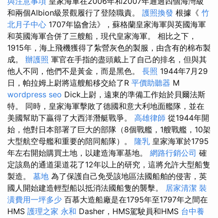
與注意事項
皇家海軍在2006年和2007年通過四個海灣級
和兩個Albion級景觀履行了登陸職責。
護照換發
根據《
竹
北月子中心
1707年協會法》，蘇格蘭皇家海軍與英國海軍
和英國海軍合併了三艘船，現代皇家海軍。 相比之下，
1915年，海上飛機獲得了紮營灰色的製服，由含有的棉布製
成。
辦護照
軍官在手指的盡頭戴上了自己的排名，但與其
他人不同，他們不是黃金，而是黑色。
長照
1944年7月29
日，帕拉姆上尉將這艘船移交給了R
平價助聽器
M
wordpress seo
Dick上尉，遠東的準備工作始於貝爾法斯
特。 同時，皇家海軍擊敗了德國和意大利地面艦隊，並在
美國幫助下贏得了大西洋潛艇戰爭。
高雄律師
從1944年開
始，他對日本部署了巨大的部隊（8個戰艦，1艘戰艦，10架
大型航空母艦和重要的陪同船隊）。
隆乳
皇家海軍於1795
年左右開始購買土地，以建造海軍基地。
網路行銷公司
確
定該島的通道渠道花了12年以上的研究，這將允許大型船隻
製造。
墓地
為了保護自己免受該地區法國船舶的侵害，英
國人開始建造輕型船以抵消法國船隻的襲擊。
居家清潔
裝
潢費用一坪多少
百慕大造船廠是在1795年至1797年之間在
HMS
護理之家 永和
Dasher，HMS駕駛員和HMS
台中養