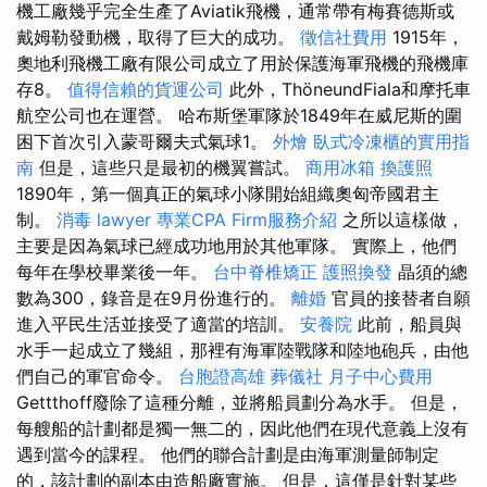
機工廠幾乎完全生產了Aviatik飛機，通常帶有梅賽德斯或
戴姆勒發動機，取得了巨大的成功。
徵信社費用
1915年，
奧地利飛機工廠有限公司成立了用於保護海軍飛機的飛機庫
存8。
值得信賴的貨運公司
此外，ThöneundFiala和摩托車
航空公司也在運營。 哈布斯堡軍隊於1849年在威尼斯的圍
困下首次引入蒙哥爾夫式氣球1。
外燴
臥式冷凍櫃的實用指
南
但是，這些只是最初的機翼嘗試。
商用冰箱
換護照
1890年，第一個真正的氣球小隊開始組織奧匈帝國君主
制。
消毒
lawyer
專業CPA Firm服務介紹
之所以這樣做，
主要是因為氣球已經成功地用於其他軍隊。 實際上，他們
每年在學校畢業後一年。
台中脊椎矯正
護照換發
晶須的總
數為300，錄音是在9月份進行的。
離婚
官員的接替者自願
進入平民生活並接受了適當的培訓。
安養院
此前，船員與
水手一起成立了幾組，那裡有海軍陸戰隊和陸地砲兵，由他
們自己的軍官命令。
台胞證高雄
葬儀社
月子中心費用
Gettthoff廢除了這種分離，並將船員劃分為水手。 但是，
每艘船的計劃都是獨一無二的，因此他們在現代意義上沒有
遇到當今的課程。 他們的聯合計劃是由海軍測量師制定
的，該計劃的副本由造船廠實施。 但是，這僅是針對某些