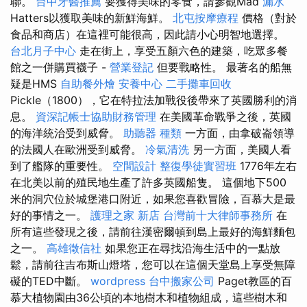
聯。
台中牙醫推薦
要獲得美味的零食，請參觀Mad
漏水
Hatters以獲取美味的新鮮海鮮。
北屯按摩療程
價格（對於
食品和商店）在這裡可能很高，因此請小心明智地選擇。
台北月子中心
走在街上，享受五顏六色的建築，吃眾多餐
館之一併購買襪子 -
營業登記
但要戰略性。 最著名的船無
疑是HMS
自助餐外燴
安養中心
二手攤車回收
Pickle（1800），它在特拉法加戰役後帶來了英國勝利的消
息。
資深記帳士協助財務管理
在美國革命戰爭之後，英國
的海洋統治受到威脅。
助聽器 種類
一方面，由拿破崙領導
的法國人在歐洲受到威脅。
冷氣清洗
另一方面，美國人看
到了艦隊的重要性。
空間設計
整復學徒實習班
1776年左右
在北美以前的殖民地生產了許多英國船隻。 這個地下500
米的洞穴位於城堡港口附近，如果您喜歡冒險，百慕大是最
好的事情之一。
護理之家 新店
台灣前十大律師事務所
在
所有這些發現之後，請前往漢密爾頓到島上最好的海鮮麵包
之一。
高雄徵信社
如果您正在尋找沿海生活中的一點放
鬆，請前往吉布斯山燈塔，您可以在這個天堂島上享受無障
礙的TED中斷。
wordpress
台中搬家公司
Paget教區的百
慕大植物園由36公頃的本地樹木和植物組成，這些樹木和