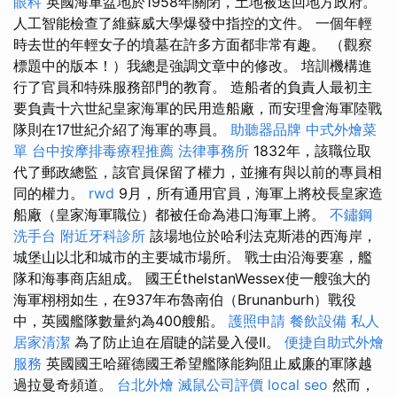
眼科
英國海軍盆地於1958年關閉，土地被送回地方政府。
人工智能檢查了維蘇威大學爆發中指控的文件。 一個年輕
時去世的年輕女子的墳墓在許多方面都非常有趣。 （觀察
標題中的版本！）我總是強調文章中的修改。 培訓機構進
行了官員和特殊服務部門的教育。 造船者的負責人最初主
要負責十六世紀皇家海軍的民用造船廠，而安理會海軍陸戰
隊則在17世紀介紹了海軍的專員。
助聽器品牌
中式外燴菜
單
台中按摩排毒療程推薦
法律事務所
1832年，該職位取
代了郵政總監，該官員保留了權力，並擁有與以前的專員相
同的權力。
rwd
9月，所有通用官員，海軍上將校長皇家造
船廠（皇家海軍職位）都被任命為港口海軍上將。
不鏽鋼
洗手台
附近牙科診所
該場地位於哈利法克斯港的西海岸，
城堡山以北和城市的主要城市場所。 戰士由沿海要塞，艦
隊和海事商店組成。 國王ÉthelstanWessex使一艘強大的
海軍栩栩如生，在937年布魯南伯（Brunanburh）戰役
中，英國艦隊數量約為400艘船。
護照申請
餐飲設備
私人
居家清潔
為了防止迫在眉睫的諾曼入侵II。
便捷自助式外燴
服務
英國國王哈羅德國王希望艦隊能夠阻止威廉的軍隊越
過拉曼奇頻道。
台北外燴
滅鼠公司評價
local seo
然而，