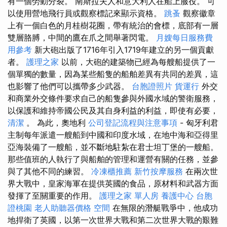
有一個勞動分裂。 南斯拉夫人和意大利人在船上服役。 可
以使用營地飛行員或觀察標記來顯示資格。
跳蚤
觀察徽章
上有一個白色的月桂樹花圈，帶有統治的會標，底部有一層
雙層胳膊，中間的鷹在爪之間舉著閃電。
月嫂每日服務費
用參考
新大砲出版了1716年引入1719年建立的另一個貢獻
者。
護理之家
以前，大砲的建築物已經為每艘船提供了一
個單獨的數量，因為某些船隻的船舶差異有共同的差異，這
也影響了他們可以攜帶多少武器。
台胞證照片
貨運行
外交
和商業外交條件要求自己的船隻參與外國水域的警衛服務，
以保護和維持帝國公民及其自身利益的利益，即使有必要，
清潔
。 為此，奧地利
公司登記流程與注意事項
- 匈牙利君
主制每年派遣一艘船到中國和印度水域，在地中海和亞得里
亞海裝備了一艘船，並不斷地駐紮在君士坦丁堡的一艘船。
那些值班的人執行了與船舶的管理和運營有關的任務，並參
與了其他不同的練習。
冷凍櫃推薦
新竹按摩服務
在兩次世
界大戰中，皇家海軍在提供英國的食品，原材料和武器方面
發揮了至關重要的作用。
護理之家 單人房
養護中心
台胞
證桃園
老人助聽器價格
空間
在無限的潛艇戰爭中，他成功
地捍衛了英國，以第一次世界大戰和第二次世界大戰的艱難