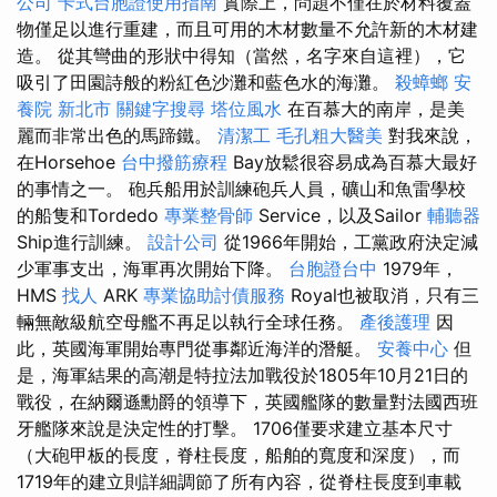
公司
卡式台胞證使用指南
實際上，問題不僅在於材料覆蓋
物僅足以進行重建，而且可用的木材數量不允許新的木材建
造。 從其彎曲的形狀中得知（當然，名字來自這裡），它
吸引了田園詩般的粉紅色沙灘和藍色水的海灘。
殺蟑螂
安
養院 新北市
關鍵字搜尋
塔位風水
在百慕大的南岸，是美
麗而非常出色的馬蹄鐵。
清潔工
毛孔粗大醫美
對我來說，
在Horsehoe
台中撥筋療程
Bay放鬆很容易成為百慕大最好
的事情之一。 砲兵船用於訓練砲兵人員，礦山和魚雷學校
的船隻和Tordedo
專業整骨師
Service，以及Sailor
輔聽器
Ship進行訓練。
設計公司
從1966年開始，工黨政府決定減
少軍事支出，海軍再次開始下降。
台胞證台中
1979年，
HMS
找人
ARK
專業協助討債服務
Royal也被取消，只有三
輛無敵級航空母艦不再足以執行全球任務。
產後護理
因
此，英國海軍開始專門從事鄰近海洋的潛艇。
安養中心
但
是，海軍結果的高潮是特拉法加戰役於1805年10月21日的
戰役，在納爾遜勳爵的領導下，英國艦隊的數量對法國西班
牙艦隊來說是決定性的打擊。 1706僅要求建立基本尺寸
（大砲甲板的長度，脊柱長度，船舶的寬度和深度），而
1719年的建立則詳細調節了所有內容，從脊柱長度到車載