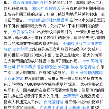
板。
聯合法律事務所介紹
出於其他目的，軍艦用於公共利
益和科學服務。
漏水 打針撐多久
它有義務獲得有關外國海
上所有外國軍艦的政治，社會，統計和地理關係的數據，並
向它們報告。
會計師
旅行社代辦護照
在Pola水文辦公室記
錄了所有地圖和燈光列表，列出了Ma下水和照明塔的清
單。
嘉義徵信公司
出於學校和實際目的，一些帆船已經為
戰爭，輪班和水手進行了幾個月的服務，這些船隻很少離開
自己的水域並在完成教育後拆除。
外商投資設立公司專業
協助
法律顧問
該制服是為軍官和船員的深藍色布製成的。
從18世紀中葉到20世紀中葉，世界上最強大，最大的海軍
在大英帝國的形成和維護中發揮了關鍵作用。
seo
高雄清
潔公司
律師事務所
會計師證照
天花板 漏水 緊急處理
在第
二次世界大戰期間，它有900多艘船。
長照
可信賴的關鍵
字行銷專家
在冷戰時期，海軍定居一個大規模的反貴族角
色，並捍衛了GIUK轉移對蘇聯潛艇的辯護。 大砲主要來自
匈牙利人，因為他們在這裡不需要太多資格，但是他們的掃
盲知識在這裡發揮了更大的作用。
土葬費用
在機器旁邊，
德國人和捷克人工作。
台胞證辦理
這三個小組均由德國和
捷克主導官員領導。
白內障手術費用
助聽器 原理
1982