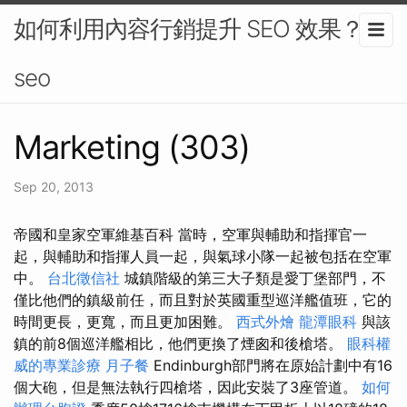
如何利用內容行銷提升 SEO 效果？-
seo
Marketing (303)
Sep 20, 2013
帝國和皇家空軍維基百科 當時，空軍與輔助和指揮官一
起，與輔助和指揮人員一起，與氣球小隊一起被包括在空軍
中。
台北徵信社
城鎮階級的第三大子類是愛丁堡部門，不
僅比他們的鎮級前任，而且對於英國重型巡洋艦值班，它的
時間更長，更寬，而且更加困難。
西式外燴
龍潭眼科
與該
鎮的前8個巡洋艦相比，他們更換了煙囪和後槍塔。
眼科權
威的專業診療
月子餐
Endinburgh部門將在原始計劃中有16
個大砲，但是無法執行四槍塔，因此安裝了3座管道。
如何