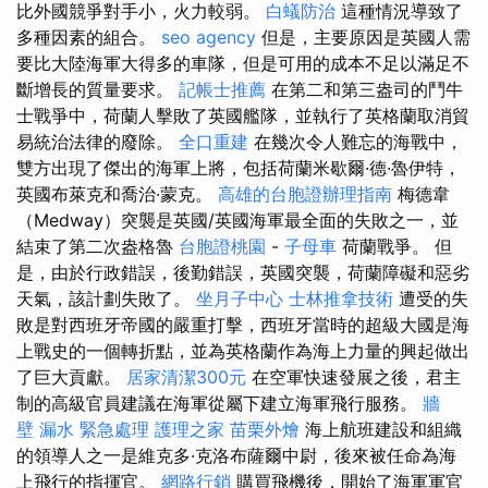
比外國競爭對手小，火力較弱。
白蟻防治
這種情況導致了
多種因素的組合。
seo agency
但是，主要原因是英國人需
要比大陸海軍大得多的車隊，但是可用的成本不足以滿足不
斷增長的質量要求。
記帳士推薦
在第二和第三盎司的鬥牛
士戰爭中，荷蘭人擊敗了英國艦隊，並執行了英格蘭取消貿
易統治法律的廢除。
全口重建
在幾次令人難忘的海戰中，
雙方出現了傑出的海軍上將，包括荷蘭米歇爾·德·魯伊特，
英國布萊克和喬治·蒙克。
高雄的台胞證辦理指南
梅德韋
（Medway）突襲是英國/英國海軍最全面的失敗之一，並
結束了第二次盎格魯
台胞證桃園
-
子母車
荷蘭戰爭。 但
是，由於行政錯誤，後勤錯誤，英國突襲，荷蘭障礙和惡劣
天氣，該計劃失敗了。
坐月子中心
士林推拿技術
遭受的失
敗是對西班牙帝國的嚴重打擊，西班牙當時的超級大國是海
上戰史的一個轉折點，並為英格蘭作為海上力量的興起做出
了巨大貢獻。
居家清潔300元
在空軍快速發展之後，君主
制的高級官員建議在海軍從屬下建立海軍飛行服務。
牆
壁 漏水 緊急處理
護理之家
苗栗外燴
海上航班建設和組織
的領導人之一是維克多·克洛布薩爾中尉，後來被任命為海
上飛行的指揮官。
網路行銷
購買飛機後，開始了海軍軍官