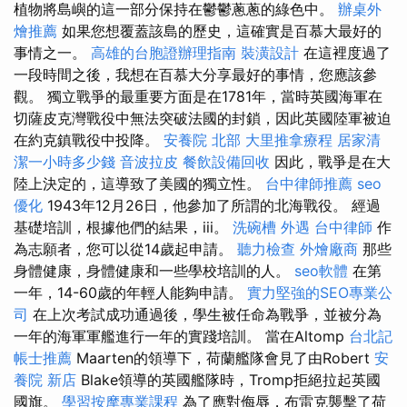
植物將島嶼的這一部分保持在鬱鬱蔥蔥的綠色中。
辦桌外
燴推薦
如果您想覆蓋該島的歷史，這確實是百慕大最好的
事情之一。
高雄的台胞證辦理指南
裝潢設計
在這裡度過了
一段時間之後，我想在百慕大分享最好的事情，您應該參
觀。 獨立戰爭的最重要方面是在1781年，當時英國海軍在
切薩皮克灣戰役中無法突破法國的封鎖，因此英國陸軍被迫
在約克鎮戰役中投降。
安養院 北部
大里推拿療程
居家清
潔一小時多少錢
音波拉皮
餐飲設備回收
因此，戰爭是在大
陸上決定的，這導致了美國的獨立性。
台中律師推薦
seo
優化
1943年12月26日，他參加了所謂的北海戰役。 經過
基礎培訓，根據他們的結果，iii。
洗碗槽
外遇
台中律師
作
為志願者，您可以從14歲起申請。
聽力檢查
外燴廠商
那些
身體健康，身體健康和一些學校培訓的人。
seo軟體
在第
一年，14-60歲的年輕人能夠申請。
實力堅強的SEO專業公
司
在上次考試成功通過後，學生被任命為戰爭，並被分為
一年的海軍軍艦進行一年的實踐培訓。 當在Altomp
台北記
帳士推薦
Maarten的領導下，荷蘭艦隊會見了由Robert
安
養院 新店
Blake領導的英國艦隊時，Tromp拒絕拉起英國
國旗。
學習按摩專業課程
為了應對侮辱，布雷克襲擊了荷