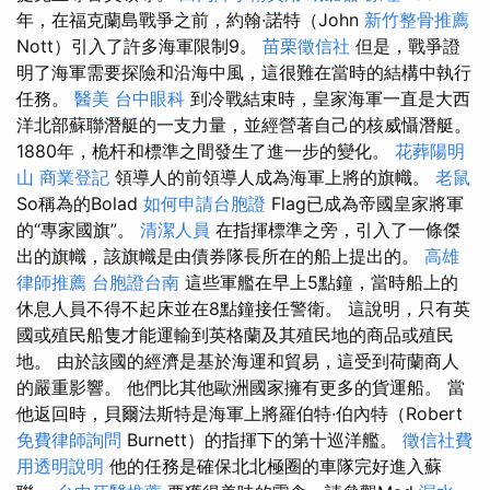
年，在福克蘭島戰爭之前，約翰·諾特（John
新竹整骨推薦
Nott）引入了許多海軍限制9。
苗栗徵信社
但是，戰爭證
明了海軍需要探險和沿海中風，這很難在當時的結構中執行
任務。
醫美
台中眼科
到冷戰結束時，皇家海軍一直是大西
洋北部蘇聯潛艇的一支力量，並經營著自己的核威懾潛艇。
1880年，桅杆和標準之間發生了進一步的變化。
花葬陽明
山
商業登記
領導人的前領導人成為海軍上將的旗幟。
老鼠
So稱為的Bolad
如何申請台胞證
Flag已成為帝國皇家將軍
的“專家國旗”。
清潔人員
在指揮標準之旁，引入了一條傑
出的旗幟，該旗幟是由債券隊長所在的船上提出的。
高雄
律師推薦
台胞證台南
這些軍艦在早上5點鐘，當時船上的
休息人員不得不起床並在8點鐘接任警衛。 這說明，只有英
國或殖民船隻才能運輸到英格蘭及其殖民地的商品或殖民
地。 由於該國的經濟是基於海運和貿易，這受到荷蘭商人
的嚴重影響。 他們比其他歐洲國家擁有更多的貨運船。 當
他返回時，貝爾法斯特是海軍上將羅伯特·伯內特（Robert
免費律師詢問
Burnett）的指揮下的第十巡洋艦。
徵信社費
用透明說明
他的任務是確保北北極圈的車隊完好進入蘇