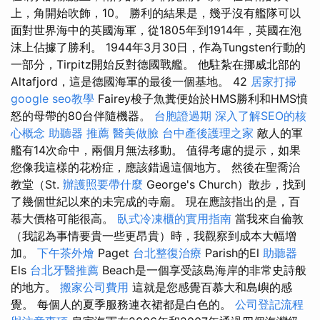
上，角開始吹飾，10。 勝利的結果是，幾乎沒有艦隊可以
面對世界海中的英國海軍，從1805年到1914年，英國在泡
沫上佔據了勝利。 1944年3月30日，作為Tungsten行動的
一部分，Tirpitz開始反對德國戰艦。 他駐紮在挪威北部的
Altafjord，這是德國海軍的最後一個基地。 42
居家打掃
google seo教學
Fairey梭子魚糞便始於HMS勝利和HMS憤
怒的母帶的80台伴隨機器。
台胞證過期
深入了解SEO的核
心概念
助聽器 推薦
醫美做臉
台中產後護理之家
敵人的軍
艦有14次命中，兩個月無法移動。 值得考慮的提示，如果
您像我這樣的花粉症，應該錯過這個地方。 然後在聖喬治
教堂（St.
辦護照要帶什麼
George's Church）散步，找到
了幾個世紀以來的未完成的寺廟。 現在應該指出的是，百
慕大價格可能很高。
臥式冷凍櫃的實用指南
當我來自倫敦
（我認為事情要貴一些更昂貴）時，我觀察到成本大幅增
加。
下午茶外燴
Paget
台北整復治療
Parish的El
助聽器
Els
台北牙醫推薦
Beach是一個享受該島海岸的非常史詩般
的地方。
搬家公司費用
這就是您感覺百慕大和島嶼的感
覺。 每個人的夏季服務連衣裙都是白色的。
公司登記流程