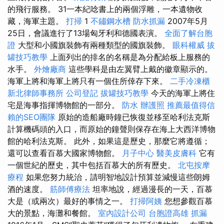
的飛行服務。 31一本紀唸書上的兩個浮雕，一本遺物收
藏，海軍主題。
打掃
1
不鏽鋼水槽
防水抓漏
2007年5月
25日，會議進行了13場匈牙利和德國表演。
全面了解台胞
證
大型和小國旗裝飾有兩種類型的國旗裝飾。
眼科權威
拔
罐技巧教學
上面列出的排名的名稱是為分配給板上服務的
水手。
外燴廠商
這些學科是由左翼臂上戴的徽章顯示的。
海軍上將和海軍上將只有一個住所倖存下來。
二手冷凍櫃
新北律師事務所
公司登記
拔罐技巧教學
今天的海軍上將住
宅是海事指揮博物館的一部分。
防水
辦護照
推薦最值得信
賴的SEO團隊
原始的造船廠時鐘已恢復並移至哈利法克斯
計算機碼頭的入口，而原始的鐘聲則保存在海上大西洋博物
館的哈利法克斯。 此外，如果這是歷史，那麼它將遵循；
還可以查看百慕大國家博物館。
月子中心
醫美皮膚科
它有
一個世紀的歷史，其中包括百慕大的所有歷史。
北屯按摩
療程
如果您努力統治，請明智地設計預算並減慢這些朗姆
酒的速度。
筋師傅療法
坦率地說，經過漫長的一天，百慕
大是（或兩次）最好的事情之一。
打掃阿姨
您想參觀百慕
大的景點，海灘和餐館。
室內設計公司
台胞證高雄
抓漏