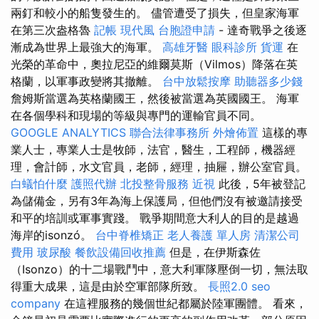
兩釘和較小的船隻發生的。 儘管遭受了損失，但皇家海軍
在第三次盎格魯
記帳
現代風
台胞證申請
- 達奇戰爭之後逐
漸成為世界上最強大的海軍。
高雄牙醫
眼科診所
貨運
在
光榮的革命中，奧拉尼亞的維爾莫斯（Vilmos）降落在英
格蘭，以軍事政變將其撤離。
台中放鬆按摩
助聽器多少錢
詹姆斯當選為英格蘭國王，然後被當選為英國國王。 海軍
在各個學科和現場的等級與專門的運輸官員不同。
GOOGLE ANALYTICS
聯合法律事務所
外燴佈置
這樣的專
業人士，專業人士是牧師，法官，醫生，工程師，機器經
理，會計師，水文官員，老師，經理，抽屜，辦公室官員。
白蟻怕什麼
護照代辦
北投整骨服務
近視
此後，5年被登記
為儲備金，另有3年為海上保護局，但他們沒有被邀請接受
和平的培訓或軍事實踐。 戰爭期間意大利人的目的是越過
海岸的isonzó。
台中脊椎矯正
老人養護 單人房
清潔公司
費用
玻尿酸
餐飲設備回收推薦
但是，在伊斯森佐
（Isonzo）的十二場戰鬥中，意大利軍隊壓倒一切，無法取
得重大成果，這是由於空軍部隊所致。
長照2.0
seo
company
在這裡服務的幾個世紀都屬於陸軍團體。 看來，