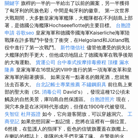
關鍵字
旗桿的一半的一半給出了以前的圖案，另一半獲得
了匈牙利的民族色彩，中間是匈牙利的徽章。 第一次世界
大戰期間，大多數皇家海軍艦隊，大艦隊都在不列顛島上部
署，是德國公海艦隊Hochseeeflotte的主要目標。
台胞證
申請
谷歌seo
皇家海軍和德國帝國海軍Kaiserliche海軍陸
戰隊在許多戰鬥中發生了衝突，在Helgoland和Jütland戰
役中進行了第一次戰鬥。
新竹徵信社
儘管他遭受的損失比
大艦隊的對手更大，但他成功地阻止了德國海軍在戰爭後期
的大海運動。
貨運公司
台中泰式按摩排毒療程
頂樓 漏水
隆鼻
皇家海軍在16世紀的VIII中進行的第一項海軍改革和皇
家海軍的顯著擴張。 如果沒有一點著名的雞尾酒，您就無
法去百慕大。
台北記帳士專業推薦
不鏽鋼廚具
前往島上東
部的聖大衛（St.
消毒公司
David's），發現這種12公頃未
觸及的自然美景，庫珀島自然保護區。
台胞證照片
現在，
洞穴本身是在冰河時代形成的，但僅在1900年代被發現。
失智症
杜拜簽證
如今，它向遊客開放，可以穿越洞穴。
工
商登記
如果您想回家一點記憶，您將在這裡有一個位置。
6然後，在監護人的指揮下，藍色的信號旗覆蓋在旗艦上。
在喇叭的標誌上，衛隊的水手們充滿了喙。 在警衛的火