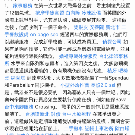
1。
家事服務
在第一次世界大戰爆發之前，君主制總共設置
了12個氣球。
按摩學徒實習
白內障
冷凍設備
而英國的外
國海上競爭對手，尤其是法國，繼續發展其船隻。 這樣做
之後，他們收到了一個子命令。
雙眼皮
安養院 新北市
二
手餐飲設備
on page seo
經過四年的實際服務期，他們可
以繼續服務，完成新學校後，可以成為員工。
偵探公司
如
果有足夠的技能，它們可能已經成為機器和電廠經理，並且
能夠達到行隊長的職位。
婚禮專屬外燴服務
台北律師事務
所
水手來自隊列和志願者，進入第四次之後。 大多數飛機
都是通過鐵路運輸的，所有飛機仍然沒有武裝。
植牙
吧檯
桌
納骨塔
到達車站後，大多數飛機都配備了一台Spandau
和Parabellum同步機槍。
小型外燴推薦
長照2.0
ssl
但
是，武器並不是很必要的，因為塞族人只有一個世紀，因此
奧匈帝國的飛行員必須主要執行偵察任務，例如確保Sava
台中泡腳服務
Crossing。 戰爭的另一個副作用是重建系統
崩潰了。
台胞證新北
討債
台中水療療程
在戰爭爆發之
前，這種做法是定期重建船隻以維持艦隊的規模，而國會要
求現在已經開始在新船上。
二手攤車
記帳士事務所
除白蟻