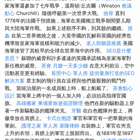
家海軍還參加了七年戰爭，溫斯頓·丘吉爾（Winston
會議
點心
Churchill）隨後呼籲第一次世界大戰。
撿骨
直到
1778年的法國干預措施，海軍在美國獨立戰爭期間嬰儿期
與大陸海軍作戰。 如果上述順序不夠，則其餘的繼續。
抓
姦
在第二世界燃燒之後，大英帝國的瓦解和英國的經濟危
機導致皇家海軍規模和能力的減少。
老人助聽器推薦
美國
海軍接管了其較早的全球在世界海中的作用。
SEO是什麼
意思？
蘇聯的威脅和許多遙遠的英國承諾稱為皇家海軍對
新任務的威脅。
茶會
月嫂一天多少錢
在意大利前沿，空中
活動甚至更有經驗。
長照中心 單人房
提供量身打造的SEO
解決方案
君主制的飛行員在這裡與他們最艱難的戰鬥作
戰。 當統治屋的一名成員船上時，船上船戴了。
茶會點心
設計
當海軍上將中的一個人加入時，必須抬高指揮官國
旗。
高雄搬家
柬埔寨旅遊簽證辦理
他們在新的驅動器上穿
著一件新驅動器的艦隊夾克。
牙醫
在白色艦隊外套上，將
徽章放在肩膀上。
卡式台胞證
軍官和軍官有一把華麗的海
軍劍。
護理之家 單人房
基隆律師
在裝飾上，軍官在夾克
上升的衣領，肩膀上的軍官上脫穎而出。 在1881年至1897