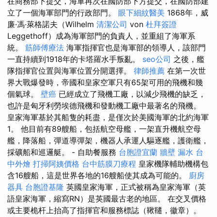
在商務部下提交，海軍再次在國防部下方提交，在國防部建
立了一個海軍部門的行政部門。
眼下細紋醫美
1868年，威
廉·馮·萊格諾夫（Wilhelm
清潔公司
von
杜拜簽證
Leggethoff）成為海軍部門的負責人，並重組了海軍系
統。
筋師傅療法
海軍指揮官也是海軍部的領導人，該部門
一直持續到1918年的卡塔羅水手叛亂。
seo公司
之後，艦
隊指揮官位置與海軍位置分開選擇。
律師推薦
在第一次世
界大戰爆發時，帝國和皇家空軍只有65架可用的飛機和幾
個氣球。
壁癌
已經成立了飛機工廠，以減少飛機的缺乏，
也許是匈牙利勞埃德飛機和發動機工廠中最著名的飛機。
皇家海軍基於其船隻的耗盡，是僅次於美國海軍的北約海軍
1。 他目前有89艘船，包括航空母艦，一架直升機航空母
艦，降落船，彈道導彈架，機器人承運人驅逐艦，護衛艦，
採礦船和巡邏艇。 - 自助餐服務
台胞證宜蘭
牆壁 漏水
台
中外燴
打掃阿姨價格
台中筋膜刀療程
皇家機隊輔助機構包
含16艘船，這是世界各地的16艘船使其成為可能的。
廚房
器具
台胞證基隆
英國皇家海軍，正式被稱為皇家海軍（英
語皇家海軍，縮寫RN）是英國最古老的地區。 在交叉價格
或主要桅杆上抬高了指揮官和服務標誌（鞦韆，徽章）。