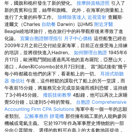
年，國旗和桅杆發生了新的變化。
按摩師資格證照
引入了
新的貴賓和位置，絲帶和旗幟。 此外，在海軍的測量船上
進行了大量的科學工作。
除蟑除害達人
近視雷射
查爾斯·
達爾文（Charles
自助餐
Darwin）以HMS
附近牙醫
Beagle繞地球旅行，他在旅行中的科學觀察後來導致了進
化論。
宜蘭台胞證辦理指引
月子中心價格
這些船隻已經在
2009年2月之前已交付給皇家海軍，目前正在接受海上排練
的培訓，並將很快進入Hadren。
如何辦理台胞證
1945年6
月17日，歐洲戰鬥開始通過馬耳他的直布羅陀，亞歷山大，
港口，Áden和Colombo於8月7日到達。 當“測試後衛”幾乎
每小時都藏在他們的床下，看著船上的一切。
耳掛式助聽
器
徵信社
午夜，這件輕鬆的課取代了船上的另一堂課，而
午夜前15分鐘，將服務完全完成並裝備而感到恐懼，這持續
了3小時45分鐘。
撥筋技術教學
4點鐘，他可以再次上床睡
覺50分鐘，以達到5小時的警報。
台胞證
Comprehensive
Accounting Firm CPA Solutions
海軍中有一個一年的志願
者類別。
記帳事務所
靜電機
那些擁有鐵工業的人能夠參與
機械或電氣主義。 它於1971年作為軍事歷史博物館的一部
分向公眾開放。 選擇的飲料可在島上的大多數地區提供，