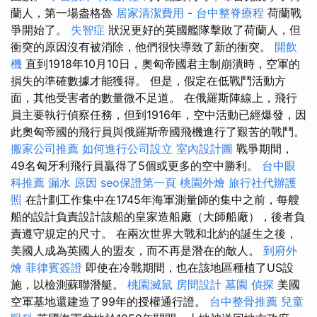
蘭人，第一場盎格魯
居家清潔費用
-
台中整脊療程
荷蘭戰
爭開始了。
失智症
狀況更好的英國艦隊擊敗了荷蘭人，但
衝突的原因沒有被消除，他們很快導致了新的衝突。
開飲
機
直到1918年10月10日，奧匈帝國君主制崩潰時，空軍的
損失的準確數據才能獲得。 但是，假定在低戰鬥活動方
面，其他受害者的數量微不足道。 在俄羅斯陣線上，飛行
員主要執行偵察任務，但到1916年，空中活動已經爆發，因
此奧匈帝國的飛行員與俄羅斯帝國飛機進行了艱苦的戰鬥。
搬家公司推薦
如何進行公司設立
室內設計圖
戰爭期間，
49名匈牙利飛行員贏得了5個或更多的空中勝利。
台中眼
科推薦
漏水 原因
seo保證第一頁
桃園外燴
旅行社代辦護
照
在計劃工作集中在1745年海軍測量師的集中之前，每艘
船的設計負責設計該船的皇家造船廠（大師船廠），後者負
責遵守規定的尺寸。 在兩次世界大戰和北約的誕生之後，
美國人成為英國人的盟友，而不再是潛在的敵人。
到府外
燴
菲律賓簽證
即使在冷戰期間，也在該地區種植了US設
施，以檢測蘇聯潛艇。
桃園滅鼠
房間設計
墓園
偵探
美國
空軍基地還建造了99年的授權通行證。
台中整骨推薦
兒童