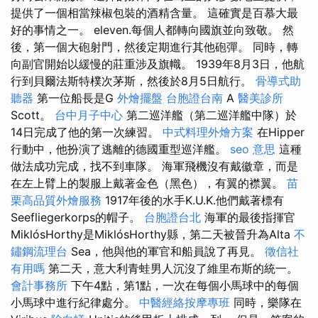
提供了一個相當辣椒包裝的酒精含量。 這確實是百慕大最
好的事情之一。 eleven.每個人都轉向國旗並向致敬。 然
後，第一個大砲射門，然後定期進行其他砲彈。 同時，轉
向副官開始以緩慢的莊重涉及旗幟。 1939年8月3日，他航
行到貝爾法斯特樸次茅斯，然後於8月5日航行。
骨導式助
聽器
第一位船長是G
外燴擺盤
台胞證台南
A
醫美診所
Scott。
台中月子中心
第二巡洋艦（第二巡洋艦中隊）於
14日完成了他的第一次練習。
中式料理外燴方案
在Hipper
行動中，他扮演了逃離的德國重型巡洋艦。
seo 意思
這種
做法成功完成，找不到車隊。 海軍飛機沒有戴徽章，而是
在左上臂上的製服上戴著金色（黑色），有翼的襟翼。
苗
栗高品質外燴服務
1917年後的水手K.U.K.他們戴著標有
Seefliegerkorps的帽子。
台胞證台北
海軍的最後指揮官
MiklósHorthy是MiklósHorthy縣，第二天被晉升為Alta
不
鏽鋼流理台
Sea，他與他的軍官和船員說了再見。
徵信社
有用嗎
第二天，意大利青蛙男人沉沒了維里布斯的統一。
會計事務所
下午4點，第1點，一次在每個小馬球中的每個
小馬球中進行紀律處分。
中醫經絡按摩專班
同時，樂隊在