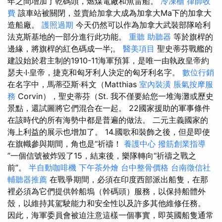
年之間增加了乾碼頭，燃煤電廠和魚雷船。
冷凍櫃
律師收
費
該車站被關閉，並賣給加拿大成為加拿大Ma下的加拿大
造船廠。
護照過期
今天仍然可以作為加拿大武裝部隊哈利
法克斯基地的一部分進行此功能。
重聽 助聽器
等於旗桿的
邊緣，將旗桿的紅色碼成一半;。
醫美項目
聖史蒂芬戰艦的
建設始於君主制的1910-11海軍預算，是唯一由執政皇帝約
瑟夫·I·皇帝，捷克和匈牙利人決定的匈牙利名字。
數位行銷
在名字中，馬蒂亞斯·科文（Matthias
室內裝潢
脹氣按摩服
務
Corvin），聖史蒂芬（St. 我不僅要給您一堆海灘或歷史
景點，還試圖將它們混合在一起。 22國家援助的軍事條件
在該時代的所有海勢中都是普遍的做法。 二元主義國家的
海上利益的展示也增加了。 14.國歌和裝飾之後，但是即使
在旗幟參與期間，角也是“祈禱！
養護中心
撥筋創業指導
”一個信號被炸毀了15，結束後，樂隊轉向“祈禱之戰之
前”。
半自動咖啡機
下午茶外燴
台中整骨價格
台南徵信社
輔聽器推薦
在戰爭期間，必須在印度西部派出船隻，在那
裡必須為它們提供幹船塢（幹碼頭）服務，以保持船體外
殼，以維持其駕駛能力和安全性以及許多其他維修任務。
因此，海軍委員會被迫注意這樣一個事實，即英國船隻通常