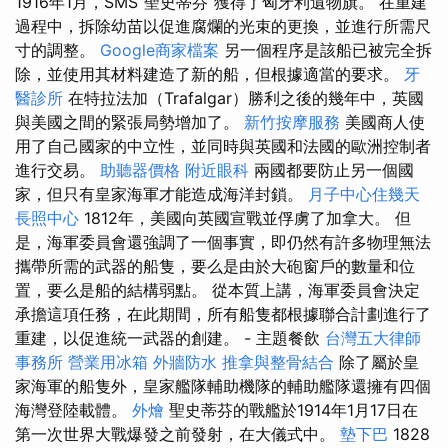
1916年1月，SMS“聖史蒂芬”獲得了匈牙利遺物旗。 在重建
過程中，拆除幼苗以促進腐爛的光束的更換，並進行所需尺
寸的調整。
Google商家檔案
另一個程序是該船已被完全拆
除，並使用其材料建造了新的船，但根據適當的要求。
牙
醫診所
在特拉法加（Trafalgar）勝利之後的幾年中，英國
與美國之間的緊張局勢增加了。
新竹按摩服務
美國商人使
用了自己國家的中立性，並同時與英國和法國的歐洲控制者
進行交易。
助聽器價格
附近眼科
兩國都要防止另一個國
家，但只有皇家海軍才能造成海洋封鎖。
月子中心住幾天
長照中心
1812年，美國向英國宣戰並俘虜了加拿大。 但
是，海軍委員會還強調了一個事實，即仍然有許多物理無法
攜帶所需的武器的船隻，要么是由於大砲窗戶的數量和位
置，要么是船的結構弱點。 從本質上講，海軍委員會決定
承擔這項任務，在此期間，所有船隻都根據聯合計劃進行了
重建，以促進統一武器的創建。 - 主題餐飲
台灣五大律師
事務所
營業用冰箱
外牆防水
推拿與整骨結合
除了屬於皇
家海軍的船隻外，皇家艦隊輔助機隊的輔助艦隊還擁有四個
海灣登陸載體。
外燴
聖史蒂芬的戰艦於1914年1月17日在
第一次世界大戰爆發之前發射，在大儀式中。
墊下巴
1828