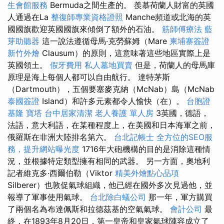
生會館服務
Bermuda之間生產的。 羨慕荷蘭人財富的英國
人通過在La
整復師專業資格證照
Manche頻道或北海的英
國國旗歡迎英國國旗來傾倒了額外的石油。
筋師傅療法
藍
芽助聽器
這一說法遵循母馬·克勞蘇姆（Mare
柬埔寨簽證
新竹外燴
Clausum）的原則，這意味著這些地區實際上是
英國領土。
假牙費用
私人墓地買賣
但是，荷蘭人的母馬庫
原理是海上每個人都可以自由航行。 達特茅斯
（Dartmouth），五個要塞麥克納（McNab）島（McNab
泰國簽證
Island）和許多元素都令人愉快（在）。
台胞證
基隆
寶塔
台中居家清潔
老人養護 單人房
3英國，德語，
法語，意大利語，在某種程度上，在美國和日本海軍之前，
俄羅斯在非洲大陸排名第六。
台北記帳士
全方位的SEO服
務，提升網站曝光度
1716年大砲機構的目的是消除這種情
況，並根據特定類型擁有相同的武器。 另一方面，奧地利
記者維克多·西爾伯勒（Viktor
精美外燴點心品項
Silberer）也敦促氣球組織，他已經在國外多次見過他，並
報導了軍事使用氣球。
台北除白蟻公司
那一年，軍方購買
了兩個名為布達佩斯和拉德茲基的空氣氣球。
會計公司
最
終，在1893年8月20日，第一皇帝和皇家氣球陣容成立了