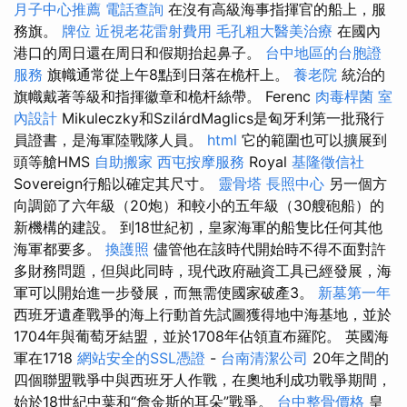
月子中心推薦
電話查詢
在沒有高級海事指揮官的船上，服
務旗。
牌位
近視老花雷射費用
毛孔粗大醫美治療
在國內
港口的周日還在周日和假期抬起鼻子。
台中地區的台胞證
服務
旗幟通常從上午8點到日落在桅杆上。
養老院
統治的
旗幟戴著等級和指揮徽章和桅杆絲帶。 Ferenc
肉毒桿菌
室
內設計
Mikuleczky和SzilárdMaglics是匈牙利第一批飛行
員證書，是海軍陸戰隊人員。
html
它的範圍也可以擴展到
頭等艙HMS
自助搬家
西屯按摩服務
Royal
基隆徵信社
Sovereign行船以確定其尺寸。
靈骨塔
長照中心
另一個方
向調節了六年級（20炮）和較小的五年級（30艘砲船）的
新機構的建設。 到18世紀初，皇家海軍的船隻比任何其他
海軍都要多。
換護照
儘管他在該時代開始時不得不面對許
多財務問題，但與此同時，現代政府融資工具已經發展，海
軍可以開始進一步發展，而無需使國家破產3。
新墓第一年
西班牙遺產戰爭的海上行動首先試圖獲得地中海基地，並於
1704年與葡萄牙結盟，並於1708年佔領直布羅陀。 英國海
軍在1718
網站安全的SSL憑證
-
台南清潔公司
20年之間的
四個聯盟戰爭中與西班牙人作戰，在奧地利成功戰爭期間，
始於18世紀中葉和“詹金斯的耳朵”戰爭。
台中整骨價格
皇