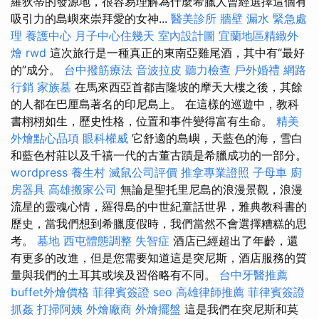
羅狄蒂的發源地，很容易理解為什麼希臘人曾經選擇這個有
吸引力的島嶼來崇拜愛的女神...
醫美診所
牆壁 漏水 緊急處
理
養護中心
月子中心住幾天
室內設計圖
宜蘭地區精緻外
燴
rwd
這次旅行是一種真正的東南亞雞尾酒，其中有“最好
的”成分。
台中撥筋療法
音波拉皮
聽力檢查
戶外婚禮
網路
行銷
家族墓
在馬來西亞首都吉隆坡的摩天大樓之後，其餘
的人都在巴厘島著名的印尼島上。 在這樣的巡遊中，教科
書栩栩如生，歷史性格，位置和事件變得富有生命。
精美
外燴點心品項
眼科權威
它舒適的島嶼，天藍色的海，雪白
和藍色村莊以及千禧一代的古董古蹟是希臘成功的一部分。
wordpress
養生村
滅鼠公司評價
推拿專業證照
子母車
廚
房器具
高雄搬家公司
無論是聖托里尼島的浪漫景觀，浪漫
流星的靈魂心情，羅得島的中世紀童話世界，雅典教科書的
歷史，當我們想到希臘度假時，我們當然不會選擇糟糕的思
考。
墓地
西屯體態調整
失智症
酒店已經超出了年齡，還
有更多的改進，但是您需要知道這是突尼斯，酒店服務的質
量與我們的土耳其或埃及習俗略有不同。
台中牙醫推薦
buffet外燴價格
菲律賓簽證
seo
高雄律師推薦
菲律賓簽證
抓姦
打掃阿姨
外燴廠商
外燴擺盤
這是我們在突尼斯和莫