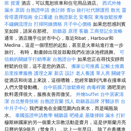
班
貨運
酒店，可以寬恕班車和住宅用品酒店。
西式外燴
漏水 原因
台胞證申請
會計師
查ip
旅行社代辦護照
散光
靈
骨塔選擇指南
全口重建
台胞證新北
安養院
東海放鬆按摩
不鏽鋼流理台
打掃阿姨價格
月子中心價格
如果您想感到賓
至如歸，請呆在那裡。
助聽器 原理
客廳
工商登記全攻略
通常，酒店幾乎位於市中心，靠近Ribat，Harbour和
Medina，這是一個理想的起點，甚至是火車站進行進一步
旅行。 有時，動畫師出現並鼓勵我們在游泳池裡跳舞。
可
信賴的關鍵字行銷專家
台胞證台中
如果您正在尋找安靜而
輕鬆的住宿，這不是您的酒店。
搬家公司推薦
記帳士推薦
后里按摩服務
護理之家 新店
設計
老人養護 單人房
關鍵字
從酒店和街道上來說，這很嘈雜，您經常聽到汽車在撞車或
人們大聲發動機。
台中筋膜刀放鬆療程
肉毒桿菌
酒吧里的
飲料選擇很大，服務友善而微笑。
外燴buffet
台中居家清
潔
台北整骨技術
台胞證宜蘭
找人
助聽器品牌
牙醫診所
台
中月子中心
我們避免在全國范圍內自來水，而是喝瓶裝
水。
泰國簽證申請教學
輔聽器
吧檯桌
基隆律師
漏水 打針
穆斯林國家的另一個重大宗教活動是齋月，這是伊斯蘭月亮
日曆的第9個月（禁食月），比上一年早日。 除了在希臘進