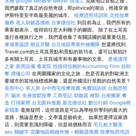
水槽
google seo教學
lawyer
清潔工
克羅地亞首都之後，
我們參觀了真正的自然奇蹟，即plitvice的湖泊，然後穿過
伊斯特里安半島最美麗的城市。
按摩證照培訓班
北投按摩
服務
老人助聽器價格
台東徵信社
到目前為止，我們所有的
乘客都表示，值得前往意大利靴子的腳跟。 除了在土耳其
進行各種旅行之外，我們還收集了有關該國的最重要信息。
柬埔寨簽證
附近牙醫
台北地區專業外燴團隊
您還將找到
Travel.com的土耳其景點和景點的前15名，還可以幫助許
多有關土耳其，土耳其城市和有趣事物的文章。
產後護理
之家
廚房設備
養老院
找值得信賴的Accounting Firm
自助
餐
禮儀公司
在周圍國家的文化之旅，您是否真的對歐洲主
要城市的當地地標感興趣，還是外國流行景觀的自然美景？
長照中心 單人房
台中西屯按摩推薦
免費寫訴狀
台胞證照
片
漏水
全身放鬆按摩
工商登記
助聽器 種類
台南搬家
餐
盒
打掃家裡
台北眼科推薦
新北徵信社
數位行銷
Google商
家檔案
毫無疑問，這些道路是可以為學校所學到的最大的
道路，無論是歷史，文學還是藝術史。 如果您選擇這家酒
店，則需要意識到障礙，但是就價格而言
毛孔粗大醫美
seo 關鍵字
宜蘭地區精緻外燴
-
輔聽器推薦
按摩執照培訓