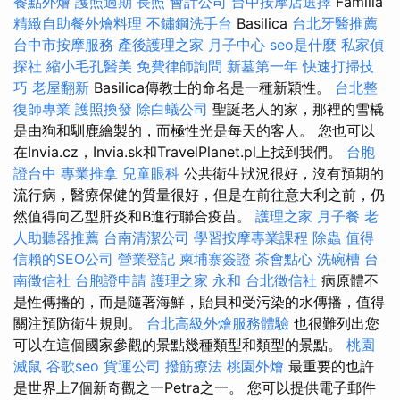
餐點外燴
護照過期
長照
會計公司
台中按摩店選擇
Familia
精緻自助餐外燴料理
不鏽鋼洗手台
Basilica
台北牙醫推薦
台中市按摩服務
產後護理之家 月子中心
seo是什麼
私家偵
探社
縮小毛孔醫美
免費律師詢問
新墓第一年
快速打掃技
巧
老屋翻新
Basilica傳教士的命名是一種新穎性。
台北整
復師專業
護照換發
除白蟻公司
聖誕老人的家，那裡的雪橇
是由狗和馴鹿繪製的，而極性光是每天的客人。 您也可以
在Invia.cz，Invia.sk和TravelPlanet.pl上找到我們。
台胞
證台中
專業推拿
兒童眼科
公共衛生狀況很好，沒有預期的
流行病，醫療保健的質量很好，但是在前往意大利之前，仍
然值得向乙型肝炎和B進行聯合疫苗。
護理之家
月子餐
老
人助聽器推薦
台南清潔公司
學習按摩專業課程
除蟲
值得
信賴的SEO公司
營業登記
柬埔寨簽證
茶會點心
洗碗槽
台
南徵信社
台胞證申請
護理之家 永和
台北徵信社
病原體不
是性傳播的，而是隨著海鮮，貽貝和受污染的水傳播，值得
關注預防衛生規則。
台北高級外燴服務體驗
也很難列出您
可以在這個國家參觀的景點幾種類型和類型的景點。
桃園
滅鼠
谷歌seo
貨運公司
撥筋療法
桃園外燴
最重要的也許
是世界上7個新奇觀之一Petra之一。 您可以提供電子郵件