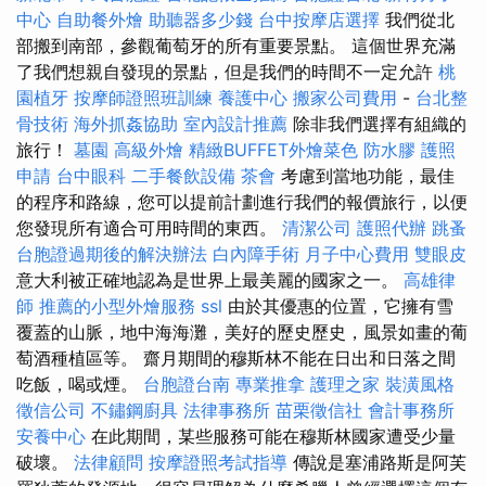
中心
自助餐外燴
助聽器多少錢
台中按摩店選擇
我們從北
部搬到南部，參觀葡萄牙的所有重要景點。 這個世界充滿
了我們想親自發現的景點，但是我們的時間不一定允許
桃
園植牙
按摩師證照班訓練
養護中心
搬家公司費用
-
台北整
骨技術
海外抓姦協助
室內設計推薦
除非我們選擇有組織的
旅行！
墓園
高級外燴
精緻BUFFET外燴菜色
防水膠
護照
申請
台中眼科
二手餐飲設備
茶會
考慮到當地功能，最佳
的程序和路線，您可以提前計劃進行我們的報價旅行，以便
您發現所有適合可用時間的東西。
清潔公司
護照代辦
跳蚤
台胞證過期後的解決辦法
白內障手術
月子中心費用
雙眼皮
意大利被正確地認為是世界上最美麗的國家之一。
高雄律
師
推薦的小型外燴服務
ssl
由於其優惠的位置，它擁有雪
覆蓋的山脈，地中海海灘，美好的歷史歷史，風景如畫的葡
萄酒種植區等。 齋月期間的穆斯林不能在日出和日落之間
吃飯，喝或煙。
台胞證台南
專業推拿
護理之家
裝潢風格
徵信公司
不鏽鋼廚具
法律事務所
苗栗徵信社
會計事務所
安養中心
在此期間，某些服務可能在穆斯林國家遭受少量
破壞。
法律顧問
按摩證照考試指導
傳說是塞浦路斯是阿芙