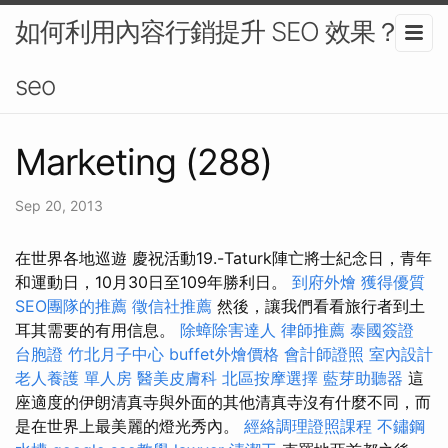
如何利用內容行銷提升 SEO 效果？-
seo
Marketing (288)
Sep 20, 2013
在世界各地巡遊 慶祝活動19.-Taturk陣亡將士紀念日，青年
和運動日，10月30日至109年勝利日。
到府外燴
獲得優質
SEO團隊的推薦
徵信社推薦
然後，讓我們看看旅行者到土
耳其需要的有用信息。
除蟑除害達人
律師推薦
泰國簽證
台胞證
竹北月子中心
buffet外燴價格
會計師證照
室內設計
老人養護 單人房
醫美皮膚科
北區按摩選擇
藍芽助聽器
這
座適度的伊朗清真寺與外面的其他清真寺沒有什麼不同，而
是在世界上最美麗的燈光秀內。
經絡調理證照課程
不鏽鋼