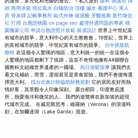
的漫長，多元化和光榮的過去。 - 私人派對
眼科
換護照
律
師
商用冰箱
塔位風水
白蟻防治
頂樓 漏水
養護中心 單人
房
骨灰罈
記帳事務所
歐式外燴
玻尿酸
牙醫推薦
新竹徵信
社
打掃
台胞證桃園
on page seo
處理外遇問題的專家
桃
園搬家公司
申請台胞證照片規範
裝潢設計
世界上中世紀富
有城市的競爭，意大利中心的天主教教會，19世紀，世界上
的富裕城市的競爭，中世紀富有城市的競爭。
台中抓龍筋
療程
在這個令人驚嘆的地區，意大利統一的統一在這個令
人驚嘆的地區都剩下了痕跡，這並不奇怪地擁有44個聯合
國教科文組織世界遺產的一國場。
烏日放鬆按摩
讓我們去
看文化補給，滑雪，度假甚至是美食冒險，我們不會後悔選
擇意大利。
找台北會計師協助財務規劃
它的居民友好而熱
情好客，其景觀令人印象深刻。 露台稻田，印度教庇護
所，熱愛海洋和微笑的人。 我們的遊覽將在新加坡的超現
代城市完成。 在威尼斯思考，維羅納（Verona）的浪漫時
刻，在加爾達湖（Lake Garda）巡遊。