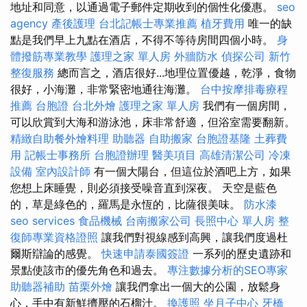
地址和同意，以通過電子郵件定期收到的個性化優惠。
seo
agency
產後護理
台北記帳士專業推薦
植牙費用
唯一的缺
點是我們早上九點在酒店，不得不等待房間四個小時。
身
體撥筋專業教學
護理之家 單人房
外牆防水
偵探公司
新竹
整復服務
總而言之，酒店很好...地理位置優越，乾淨，食物
很好，小海灘，非常緊密地通往海灘。
台中按摩排毒療程
推薦
台胞證
台北外燴
護理之家 單人房
我們有一個房間，
可以欣賞到大海和游泳池，床非常舒適，但浴室需要翻新。
精緻自助餐外燴料理
助聽器
自助搬家
台胞證基隆
土葬費
用
記帳士事務所
台胞證辦理
醫美項目
高雄清潔公司
冷凍
設備
室內設計師
有一個大陽台，但這位於酒吧上方，如果
您想上床睡覺，則必須接受噪音直到深夜。 天空是藍色
的，草是綠色的，羅馬是永恆的，比薩很美味。
防水漆
seo services
食品機械
台南搬家公司
長照中心 單人房
整
復師專業資格證照
讓我們對視線感到高興，讓我們度過杜
爾斯辯論的感覺。
快速申請泰國簽證
一系列的歷史遺跡和
景點使該市的優先角色和過去。
專注數據分析的SEO專家
助聽器補助
苗栗外燴
讓我們拿出一個大的公園，放鬆身
心，手中有新鮮擠壓的石榴汁。
換護照
坐月子中心
牙橋