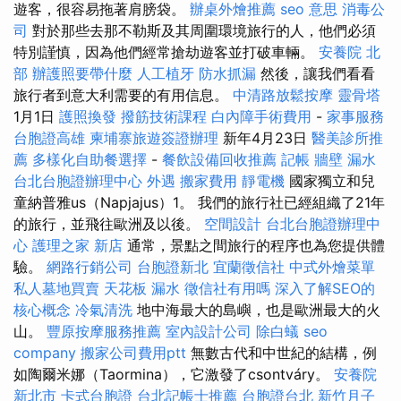
遊客，很容易拖著肩膀袋。
辦桌外燴推薦
seo 意思
消毒公
司
對於那些去那不勒斯及其周圍環境旅行的人，他們必須
特別謹慎，因為他們經常搶劫遊客並打破車輛。
安養院 北
部
辦護照要帶什麼
人工植牙
防水抓漏
然後，讓我們看看
旅行者到意大利需要的有用信息。
中清路放鬆按摩
靈骨塔
1月1日
護照換發
撥筋技術課程
白內障手術費用
-
家事服務
台胞證高雄
柬埔寨旅遊簽證辦理
新年4月23日
醫美診所推
薦
多樣化自助餐選擇
-
餐飲設備回收推薦
記帳
牆壁 漏水
台北台胞證辦理中心
外遇
搬家費用
靜電機
國家獨立和兒
童納普雅us（Napjajus）1。 我們的旅行社已經組織了21年
的旅行，並飛往歐洲及以後。
空間設計
台北台胞證辦理中
心
護理之家 新店
通常，景點之間旅行的程序也為您提供體
驗。
網路行銷公司
台胞證新北
宜蘭徵信社
中式外燴菜單
私人墓地買賣
天花板 漏水
徵信社有用嗎
深入了解SEO的
核心概念
冷氣清洗
地中海最大的島嶼，也是歐洲最大的火
山。
豐原按摩服務推薦
室內設計公司
除白蟻
seo
company
搬家公司費用ptt
無數古代和中世紀的結構，例
如陶爾米娜（Taormina），它激發了csontváry。
安養院
新北市
卡式台胞證
台北記帳士推薦
台胞證台北
新竹月子