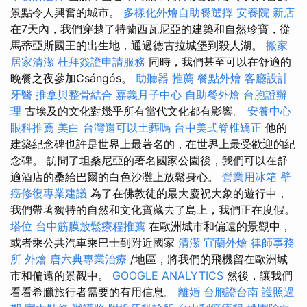
景點令人興奮的城市。
多樣化外燴自助餐選擇
安養院 新店
在7天內，我們穿越了特蘭西瓦尼亞的建築和自然珍寶，從
馬蒂亞斯國王的出生地，通過德古拉城堡到殺人湖。
搬家
居家清潔
杜拜簽證申請服務
同時，我們甚至可以在舒適的
晚餐之夜參加Csángós。
助聽器 推薦
餐點外燴
客廳設計
牙醫
推拿與整骨結合
嘉義月子中心
自助餐外燴
台胞證辦
理
古埃及的文化對幾乎所有當代文化都有影響。
安養中心
眼科推薦
美白
台灣還可以土葬嗎
台中美式脊椎矯正
他的
建築紀念碑也許是世界上最著名的，在世界上最受歡迎的紀
念碑。 訪問了坦桑尼亞的著名國家公園後，我們可以在舒
適酒店的桑給巴爾的白色沙灘上放鬆身心。
營業用冰箱
壁
癌修復專業建議
為了在佛教徒的最大慶祝大象的遊行中，
我們帶著獨特的自然和文化寶藏去了島上，我們正在度假。
塔位
台中筋膜放鬆療程推薦
在歐洲城市和偏遠的景觀中，
或者乘公共汽車乘巴士到附近國家
清潔
宜蘭外燴
律師事務
所
外燴
唐六典專業治療
/地區，將我們的飛機留在歐洲城
市和偏遠的景觀中。
GOOGLE ANALYTICS
然後，讓我們
看看希臘旅行者需要的有用信息。
離婚
台胞證台南
護照過