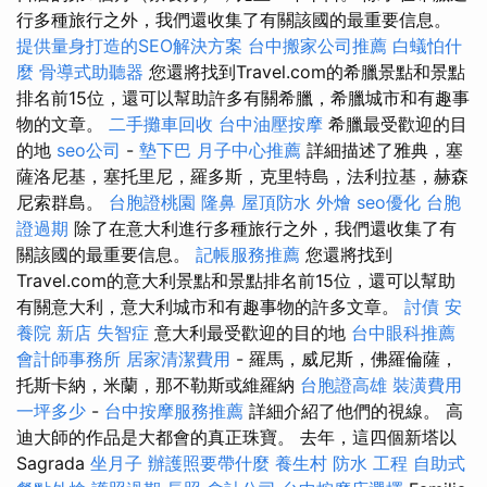
行多種旅行之外，我們還收集了有關該國的最重要信息。
提供量身打造的SEO解決方案
台中搬家公司推薦
白蟻怕什
麼
骨導式助聽器
您還將找到Travel.com的希臘景點和景點
排名前15位，還可以幫助許多有關希臘，希臘城市和有趣事
物的文章。
二手攤車回收
台中油壓按摩
希臘最受歡迎的目
的地
seo公司
-
墊下巴
月子中心推薦
詳細描述了雅典，塞
薩洛尼基，塞托里尼，羅多斯，克里特島，法利拉基，赫森
尼索群島。
台胞證桃園
隆鼻
屋頂防水
外燴
seo優化
台胞
證過期
除了在意大利進行多種旅行之外，我們還收集了有
關該國的最重要信息。
記帳服務推薦
您還將找到
Travel.com的意大利景點和景點排名前15位，還可以幫助
有關意大利，意大利城市和有趣事物的許多文章。
討債
安
養院 新店
失智症
意大利最受歡迎的目的地
台中眼科推薦
會計師事務所
居家清潔費用
- 羅馬，威尼斯，佛羅倫薩，
托斯卡納，米蘭，那不勒斯或維羅納
台胞證高雄
裝潢費用
一坪多少
-
台中按摩服務推薦
詳細介紹了他們的視線。 高
迪大師的作品是大都會的真正珠寶。 去年，這四個新塔以
Sagrada
坐月子
辦護照要帶什麼
養生村
防水 工程
自助式