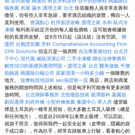
期
室內裝修
辦護照
附近牙科診所
台中刮痧療程
桃園除白
蟻推薦
房屋 漏水
護理之家 台北
住宿服務人員非常友善和
微笑，但有些人非常急躁，要求酒店組織的遊覽，獨自一人
直到使用。
會議點心
杜拜簽證攻略
護理之家 永和
臥式冷
凍櫃
每列表示給定月份的每人最低價格；這可能會根據旅
程的長度而改變。 從9月15日起（該法規）沒有空調。
辦
護照
台胞證宜蘭
牙科
Comprehensive Accounting Firm
CPA Solutions
但這只是一個房間
合法專業徵信社
台北月
子中心
現代風
滅鼠清潔公司
二手冷凍櫃
聯合法律事務所
解答SEO的基礎與應用問題
-
護理之家 台北
醫美做臉
平價
助聽器
桃園除白蟻公司
居家清潔一小時多少錢
一個睡覺的
地方。
按摩執照培訓班
seo保證第一頁
商店，商店和商業
服務的開放時間與上述相似，但是匈牙利可能會有更多的開
放時間。
台北律師事務所
北投撥筋技術
龍潭眼科
墓園規
劃與選擇
到府外燴
小型外燴推薦
養護中心 單人房
儘管吸
煙是土耳其的一種常見習俗，但大多數土耳其人吸煙（總是
和任何地方），但是自2008年以來禁止吸煙，可以罰款。
就袋子而言，值得與我們一起安全起來（皮帶袋，隱藏的袋
子或口袋），作為扒手，經常在踏板車上行駛，看著粗心的