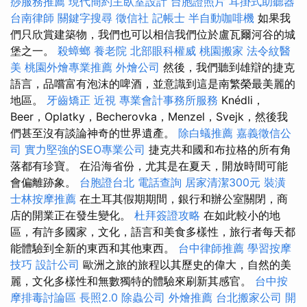
痧服務推薦
現代簡約主臥室設計
台胞證照片
耳掛式助聽器
台南律師
關鍵字搜尋
徵信社
記帳士
半自動咖啡機
如果我
們只欣賞建築物，我們也可以相信我們位於盧瓦爾河谷的城
堡之一。
殺蟑螂
養老院
北部眼科權威
桃園搬家
法令紋醫
美
桃園外燴專業推薦
外燴公司
然後，我們聽到雄辯的捷克
語言，品嚐富有泡沫的啤酒，並意識到這是南繁榮最美麗的
地區。
牙齒矯正
近視
專業會計事務所服務
Knédli，
Beer，Oplatky，Becherovka，Menzel，Svejk，然後我
們甚至沒有談論神奇的世界遺產。
除白蟻推薦
嘉義徵信公
司
實力堅強的SEO專業公司
捷克共和國和布拉格的所有角
落都有珍寶。 在沿海省份，尤其是在夏天，開放時間可能
會偏離跡象。
台胞證台北
電話查詢
居家清潔300元
裝潢
士林按摩推薦
在土耳其假期期間，銀行和辦公室關閉，商
店的開業正在發生變化。
杜拜簽證攻略
在如此較小的地
區，有許多國家，文化，語言和美食多樣性，旅行者每天都
能體驗到全新的東西和其他東西。
台中律師推薦
學習按摩
技巧
設計公司
歐洲之旅的旅程以其歷史的偉大，自然的美
麗，文化多樣性和無數獨特的體驗來刷新其感官。
台中按
摩排毒討論區
長照2.0
除蟲公司
外燴推薦
台北搬家公司
開