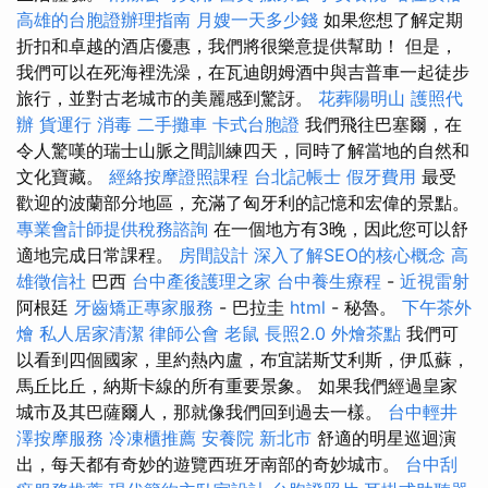
高雄的台胞證辦理指南
月嫂一天多少錢
如果您想了解定期
折扣和卓越的酒店優惠，我們將很樂意提供幫助！ 但是，
我們可以在死海裡洗澡，在瓦迪朗姆酒中與吉普車一起徒步
旅行，並對古老城市的美麗感到驚訝。
花葬陽明山
護照代
辦
貨運行
消毒
二手攤車
卡式台胞證
我們飛往巴塞爾，在
令人驚嘆的瑞士山脈之間訓練四天，同時了解當地的自然和
文化寶藏。
經絡按摩證照課程
台北記帳士
假牙費用
最受
歡迎的波蘭部分地區，充滿了匈牙利的記憶和宏偉的景點。
專業會計師提供稅務諮詢
在一個地方有3晚，因此您可以舒
適地完成日常課程。
房間設計
深入了解SEO的核心概念
高
雄徵信社
巴西
台中產後護理之家
台中養生療程
-
近視雷射
阿根廷
牙齒矯正專家服務
- 巴拉圭
html
- 秘魯。
下午茶外
燴
私人居家清潔
律師公會
老鼠
長照2.0
外燴茶點
我們可
以看到四個國家，里約熱內盧，布宜諾斯艾利斯，伊瓜蘇，
馬丘比丘，納斯卡線的所有重要景象。 如果我們經過皇家
城市及其巴薩爾人，那就像我們回到過去一樣。
台中輕井
澤按摩服務
冷凍櫃推薦
安養院 新北市
舒適的明星巡迴演
出，每天都有奇妙的遊覽西班牙南部的奇妙城市。
台中刮