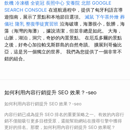
飲機
冷凍櫃
全瓷冠
長照中心
安養院 北部
GOOGLE
SEARCH CONSOLE
在巡航過程中，提供了匈牙利語言導
遊指南，展示了景點和本地節目選項。
滅鼠
下午茶外燴
葬
儀社
隆乳
整復學徒實習班
沿海破壞，海灘很小，骯髒，海
藻（海灣的海灘），據說清潔，但並非總是如此。 大海，
山脈，湖泊，洞穴，奇妙的內置景點。 在厄瓜多爾的景點
之後，好奇心加拉帕戈斯群島的自然奇蹟。 擴展到哥倫比
亞，這是另一個獨立的世界。 我們為您提供了一個非常不
錯的組合。
如何利用內容行銷提升 SEO 效果？-seo
如何利用內容行銷提升 SEO 效果？-seo
內容行銷已成為提升 SEO 排名的重要策略之一。有效的內容行
銷不僅能吸引更多目標受眾，還能幫助網站在搜尋引擎中獲得
更好的排名。那麼，如何利用內容行銷提升 SEO 效果呢？