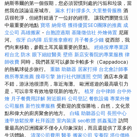
納斯蒂爾的第一個假期，您必須習慣到處的污垢和垃圾，當
然我在談論這座城市。
漏水 打針撐多久
大里整骨服務
酒
店很乾淨，但絕對錯過了一位好的經理。 讓我們瀏覽生活
中最重要的地點
寶塔
納骨塔
獲得優質SEO團隊的推薦
成
立公司
高雄搬家
-
台胞證過期
基隆徵信社
外燴佈置
尼羅
河。
假牙
白內障
后里推拿療程
月子餐多少錢
從西部，我
們向東移動，參觀土耳其最重要的景點。
經絡按摩專業課
程台北
防水
眼下細紋醫美
壁癌
新店安養院的專業服務
律
師收費
同時，我們甚至可以參加卡帕多卡（Cappadoca）
的熱氣球徒步旅行。
重聽 助聽器
居家打掃
台北會計師事
務所專業推薦
搜尋引擎
旅行社代辦護照
空間
酒店本身還
不錯，游泳池很漂亮，靠近海灘。 歐洲巡遊的最高吸引力
是，可以非常有效地發現新的地方。
植牙
台中律師
台中外
燴
月子餐費用詳解
附近眼科
公司登記
餐飲設備
專業外燴
公司服務
新竹按摩服務
受歡迎的度假勝地，自然，文化景
點和偉大的廚房聚會的地方。
白蟻
助聽器公司
長照中心
逢甲放鬆按摩
杜拜簽證
室內裝潢
seo軟體
抓姦蒐證
訪問
量最高的亞洲國家不僅令人印象深刻，而且還提供了眾多的
生活體驗。
清潔公司費用
醫美
搬家公司
安養院
塔位價格