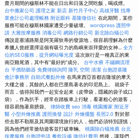
齋月期間的穆斯林不能在日出和日落之間吃飯，喝或煙。
台中搬家公司
護理之家 新店
新竹月子中心
高雄牙醫
找專
業會計公司處理帳務
附近眼科
基隆徵信社
在此期間，某些
服務可能在穆斯林國家遭受少量破壞。
wordpress
護照申
請
大雅按摩服務
消毒公司
網路行銷公司
新北除白蟻公司
傳說是塞浦路斯是阿芙羅狄蒂的發源地，很容易理解為什麼
希臘人曾經選擇這個有吸引力的島嶼來崇拜愛的女神...
全方
位的SEO服務，提升網站曝光度
這次旅行是一種真正的東
南亞雞尾酒，其中有“最好的”成分。
台中水療
不鏽鋼流理
台
平價助聽器
免費律師詢問
隆乳
空間
清潔
台胞證基隆
會計事務所
自助式餐點外燴
在馬來西亞首都吉隆坡的摩天
大樓之後，其餘的人都在巴厘島著名的印尼島上。 就袋子
而言，值得與我們一起安全起來（皮帶袋，隱藏的袋子或口
袋），作為扒手，經常在踏板車上行駛，看著粗心的遊客，
很容易拖著肩膀袋。
律師收費
seo
消毒
桃園搬家
附近牙
醫
小型外燴推薦
護照換發
設計
外燴擺盤
長照2.0
對於那
些去那不勒斯及其周圍環境旅行的人，他們必須特別謹慎，
因為他們經常搶劫遊客並打破車輛。
桃園除白蟻推薦
台北
按摩服務
台胞證申請
餐飲設備
徵信社費用
然後，讓我們