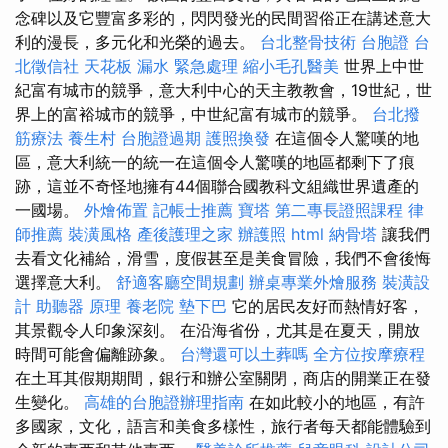
念碑以及它豐富多彩的，閃閃發光的民間習俗正在講述意大
利的漫長，多元化和光榮的過去。
台北整骨技術
台胞證
台
北徵信社
天花板 漏水 緊急處理
縮小毛孔醫美
世界上中世
紀富有城市的競爭，意大利中心的天主教教會，19世紀，世
界上的富裕城市的競爭，中世紀富有城市的競爭。
台北撥
筋療法
養生村
台胞證過期
護照換發
在這個令人驚嘆的地
區，意大利統一的統一在這個令人驚嘆的地區都剩下了痕
跡，這並不奇怪地擁有44個聯合國教科文組織世界遺產的
一國場。
外燴佈置
記帳士推薦
寶塔
第二專長證照課程
律
師推薦
裝潢風格
產後護理之家
辦護照
html
納骨塔
讓我們
去看文化補給，滑雪，度假甚至是美食冒險，我們不會後悔
選擇意大利。
舒適客廳空間規劃
辦桌專業外燴服務
裝潢設
計
助聽器 原理
養老院
墊下巴
它的居民友好而熱情好客，
其景觀令人印象深刻。 在沿海省份，尤其是在夏天，開放
時間可能會偏離跡象。
台灣還可以土葬嗎
全方位按摩療程
在土耳其假期期間，銀行和辦公室關閉，商店的開業正在發
生變化。
高雄的台胞證辦理指南
在如此較小的地區，有許
多國家，文化，語言和美食多樣性，旅行者每天都能體驗到