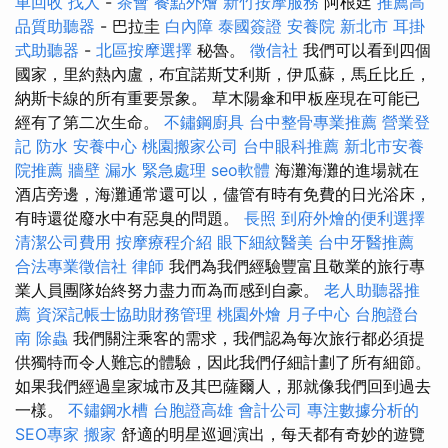
車回收
找人
-
茶會
餐點外燴
新竹按摩服務
阿根廷
推薦高
品質助聽器
- 巴拉圭
白內障
泰國簽證
安養院 新北市
耳掛
式助聽器
-
北區按摩選擇
秘魯。
徵信社
我們可以看到四個
國家，里約熱內盧，布宜諾斯艾利斯，伊瓜蘇，馬丘比丘，
納斯卡線的所有重要景象。 草木陽傘和甲板座現在可能已
經有了第二次生命。
不鏽鋼廚具
台中整骨專業推薦
營業登
記
防水
安養中心
桃園搬家公司
台中眼科推薦
新北市安養
院推薦
牆壁 漏水 緊急處理
seo軟體
海灘海灘的進場就在
酒店旁邊，海灘通常還可以，儘管有時有免費的日光浴床，
有時還從廢水中有惡臭的問題。
長照
到府外燴的便利選擇
清潔公司費用
按摩療程介紹
眼下細紋醫美
台中牙醫推薦
合法專業徵信社
律師
我們為我們經驗豐富且敬業的旅行專
業人員團隊始終努力盡力而為而感到自豪。
老人助聽器推
薦
資深記帳士協助財務管理
桃園外燴
月子中心
台胞證台
南
除蟲
我們關注乘客的需求，我們認為每次旅行都必須提
供獨特而令人難忘的體驗，因此我們仔細計劃了所有細節。
如果我們經過皇家城市及其巴薩爾人，那就像我們回到過去
一樣。
不鏽鋼水槽
台胞證高雄
會計公司
專注數據分析的
SEO專家
搬家
舒適的明星巡迴演出，每天都有奇妙的遊覽