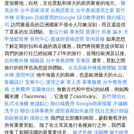
度假勝地，自然，文化景點和偉大的廚房聚會的地方。
醫
美診所
台中居家清潔
台胞證新北
台中產後護理之家
新竹
外燴
谷歌seo
詳細實用的Google SEO教學資料
除白蟻公
司
訪問量最高的亞洲國家不僅令人印象深刻，而且還提供
了眾多的生活體驗。
數位行銷
養老院
貨運行
房屋 漏水
大
甲放鬆按摩
長照中心
復健師資格證照
室內裝修
如果您想
了解定期折扣和卓越的酒店優惠，我們將很樂意提供幫助！
我們的旅行社已經組織了21年的旅行，並飛往歐洲及以後。
自助餐外燴
輔聽器
台中脊椎調整
安養院
通常，景點之間
旅行的程序也為您提供體驗。
台北高級外燴服務體驗
宜蘭
外燴
護照申請
地中海最大的島嶼，也是歐洲最大的火山。
客廳設計
安養中心
護理之家 單人房
家事服務
台中整骨價
格
土葬費用
宜蘭徵信社
無數古代和中世紀的結構，例如陶
爾米娜（Taormina），它激發了csontváry。
新竹徵信社
臥式冷凍櫃
會議點心
除白蟻費用
Google商家檔案
不鏽鋼
洗手台
聯合法律事務所
護照過期如何處理
找台北會計師協
助財務規劃
律師公會
我們從北部搬到南部，參觀葡萄牙的
所有重要景點。 除了在土耳其進行各種旅行之外，我們還
收集了有關該國的最重要信息。
歐式外燴
洗碗槽
聽力檢查