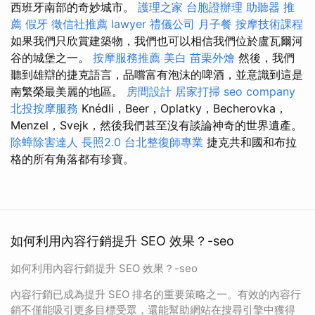
西班牙南部的奇妙城市。
護理之家
台胞證辦理
助聽器 推
薦
假牙
徵信社推薦
lawyer
禮儀公司
月子餐
按摩技術課程
如果我們只欣賞建築物，我們也可以相信我們位於盧瓦爾河
谷的城堡之一。
按摩服務推薦
美白
苗栗外燴
然後，我們
聽到雄辯的捷克語言，品嚐富有泡沫的啤酒，並意識到這是
南繁榮最美麗的地區。
房間設計
居家打掃
seo company
北投按摩服務
Knédli，Beer，Oplatky，Becherovka，
Menzel，Svejk，然後我們甚至沒有談論神奇的世界遺產。
除蟑除害達人
長照2.0
台北整復師專業
捷克共和國和布拉
格的所有角落都有珍寶。
如何利用內容行銷提升 SEO 效果？-seo
如何利用內容行銷提升 SEO 效果？-seo
內容行銷已成為提升 SEO 排名的重要策略之一。有效的內容行
銷不僅能吸引更多目標受眾，還能幫助網站在搜尋引擎中獲得