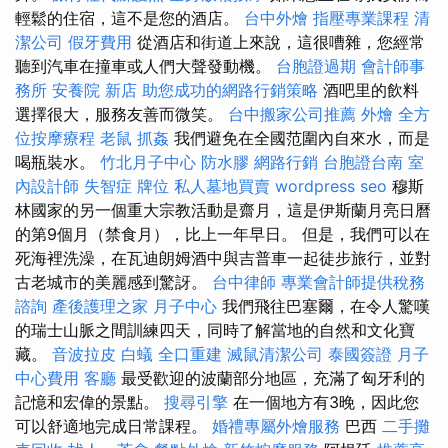
輕鬆的住宿，這不是您的酒店。
台中外燴
指壓專業課程
清
潔公司
假牙費用
從酒店和街道上來說，這很嘈雜，您經常
聽到汽車在撞車或人們大聲發動機。
台胞證過期
會計師事
務所
安養院 新店
助您成功的網路行銷策略
酒吧里的飲料
選擇很大，服務友善而微笑。
台中搬家公司推薦
外燴
全方
位按摩療程
老鼠
抓姦
我們避免在全國范圍內自來水，而是
喝瓶裝水。
竹北月子中心
防水膠
網路行銷
台胞證台南
室
內設計師
失智症
牌位
私人墓地買賣
wordpress seo
穆斯
林國家的另一個重大宗教活動是齋月，這是伊斯蘭月亮日曆
的第9個月（禁食月），比上一年早日。 但是，我們可以在
死海裡洗澡，在瓦迪朗姆酒中與吉普車一起徒步旅行，並對
古老城市的美麗感到驚訝。
台中律師
專業會計師提供稅務
諮詢
產後護理之家 月子中心
我們飛往巴塞爾，在令人驚嘆
的瑞士山脈之間訓練四天，同時了解當地的自然和文化寶
藏。
音波拉皮
白蟻
全口重建
滅鼠清潔公司
泰國簽證
月子
中心費用
客廳
最受歡迎的波蘭部分地區，充滿了匈牙利的
記憶和宏偉的景點。
搜尋引擎
在一個地方有3晚，因此您
可以舒適地完成日常課程。
婚禮專屬外燴服務
巴西
二手攤