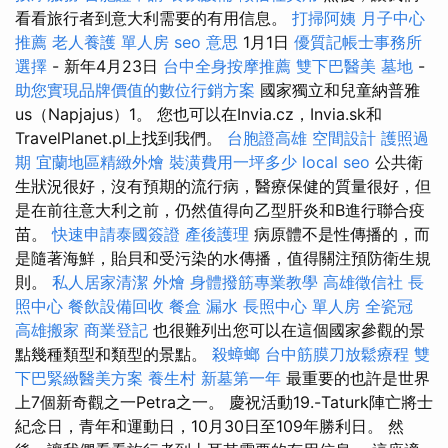
看看旅行者到意大利需要的有用信息。
打掃阿姨
月子中心
推薦
老人養護 單人房
seo 意思
1月1日
優質記帳士事務所
選擇
- 新年4月23日
台中全身按摩推薦
雙下巴醫美
墓地
-
助您實現品牌價值的數位行銷方案
國家獨立和兒童納普雅
us（Napjajus）1。 您也可以在Invia.cz，Invia.sk和
TravelPlanet.pl上找到我們。
台胞證高雄
空間設計
護照過
期
宜蘭地區精緻外燴
裝潢費用一坪多少
local seo
公共衛
生狀況很好，沒有預期的流行病，醫療保健的質量很好，但
是在前往意大利之前，仍然值得向乙型肝炎和B進行聯合疫
苗。
快速申請泰國簽證
產後護理
病原體不是性傳播的，而
是隨著海鮮，貽貝和受污染的水傳播，值得關注預防衛生規
則。
私人居家清潔
外燴
身體撥筋專業教學
高雄徵信社
長
照中心
餐飲設備回收
餐盒
漏水
長照中心 單人房
全瓷冠
高雄搬家
商業登記
也很難列出您可以在這個國家參觀的景
點幾種類型和類型的景點。
殺蟑螂
台中筋膜刀放鬆療程
雙
下巴緊緻醫美方案
養生村
新墓第一年
最重要的也許是世界
上7個新奇觀之一Petra之一。 慶祝活動19.-Taturk陣亡將士
紀念日，青年和運動日，10月30日至109年勝利日。 然