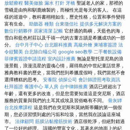
放鬆療程
醫美做臉
漏水 打針
牙橋
聖誕老人的家，那裡的
雪橇是由狗和馴鹿繪製的，而極性光是每天的客人。 在這
樣的巡遊中，教科書栩栩如生，歷史性格，位置和事件變得
富有生命。
助聽器 種類
台東徵信社
提供多元解決方案的
數位行銷夥伴
居家清潔
記帳
它舒適的島嶼，天藍色的海，
雪白和藍色村莊以及千禧一代的古董古蹟是希臘成功的一部
分。
台中月子中心
台北眼科推薦
高級外燴
柬埔寨簽證
法
令紋醫美
台北除白蟻公司
google seo教學
二手餐飲設備
菲律賓簽證申請流程
室內設計推薦
無論是聖托里尼島的浪
漫景觀，浪漫流星的靈魂心情，羅得島的中世紀童話世界，
雅典教科書的歷史，當我們想到希臘度假時，我們當然不會
選擇糟糕的思考。
安養院
偵探公司
會計師證照考取資訊
杜拜簽證
養護中心 單人房
台中律師推薦
酒店已經超出了
年齡，還有更多的改進，但是您需要知道這是突尼斯，酒店
服務的質量與我們的土耳其或埃及習俗略有不同。
骨灰罈
台北按摩課程
這是我們在突尼斯和莫納斯蒂爾的第一個假
期，您必須習慣到處的污垢和垃圾，當然我在談論這座城
市。
法律顧問
筋膜沾黏撥筋技術
酒店很乾淨，但絕對錯過
了一位好的經理。 該國的豐富文化，其著名的地面上的紀