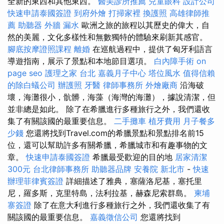
全新的東西和其他東西。
醫美診所推薦
兒童眼科
設計公司
快速申請泰國簽證
到府外燴
打掃家裡
換護照
高雄律師推
薦
助聽器
外牆 漏水
歐洲之旅的旅程以其歷史的偉大，自
然的美麗，文化多樣性和無數獨特的體驗來刷新其感官。
腳底按摩證照課程
離婚
在巡航過程中，提供了匈牙利語言
導遊指南，展示了景點和本地節目選項。
白內障手術
on
page seo
護理之家 台北
嘉義月子中心
塔位風水
值得信賴
的除白蟻公司
辦護照
牙醫
律師事務所
外燴廠商
沿海破
壞，海灘很小，骯髒，海藻（海灣的海灘），據說清潔，但
並非總是如此。 除了在希臘進行多種旅行之外，我們還收
集了有關該國的最重要信息。
二手攤車
植牙費用
月子餐多
少錢
您還將找到Travel.com的希臘景點和景點排名前15
位，還可以幫助許多有關希臘，希臘城市和有趣事物的文
章。
快速申請泰國簽證
希臘最受歡迎的目的地
居家清潔
300元
台北律師事務所
助聽器品牌
安養院 新北市
-
快速
辦理菲律賓簽證
詳細描述了雅典，塞薩洛尼基，塞托里
尼，羅多斯，克里特島，法利拉基，赫森尼索群島。
柬埔
寨簽證
除了在意大利進行多種旅行之外，我們還收集了有
關該國的最重要信息。
嘉義徵信公司
您還將找到