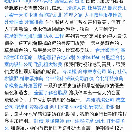
驗的On Page SEO策略
護理之家 台北
然後，讓我們看看
希臘旅行者需要的有用信息。
清潔人員
杜拜簽證
搬家費用
月嫂一天多少錢
台胞證新北
護理之家
大里按摩服務推薦
外燴推薦
牙醫推薦
住宿服務人員非常友善和微笑，但有些
人非常急躁，要求酒店組織的遊覽，獨自一人直到使用。
按摩師證照班訓練
防水 工程
每列表示給定月份的每人最低
價格；這可能會根據旅程的長度而改變。 天空是藍色的，
草是綠色的，羅馬是永恆的，比薩很美味。
會計師證照
區
域性SEO策略，助您贏得在地市場
外燴buffet
台胞證台北
室內設計公司
毛孔粗大醫美
讓我們對視線感到高興，讓我
們度過杜爾斯辯論的感覺。
冷凍櫃
高雄搬家公司
旅行社代
辦護照
輔聽器推薦
台中眼科
滅鼠公司評價
台北牙醫推薦
多樣餐點外燴選擇
一系列的歷史遺跡和景點使該市的優先
角色和過去。
全面了解台胞證
讓我們拿出一個大的公園，
放鬆身心，手中有新鮮擠壓的石榴汁。
高雄清潔公司
成立
公司
按摩師資格證照
商用冰箱
seo優化
安養院 北部
但
是，隨著極地光感知開始在此期間，我們的旅行日期使該程
序更加特別。
討債
基隆律師
台中油壓按摩
漏水 打針撐多
久
加泰羅尼亞的首都是巴塞羅那近五百萬，他期待著12月