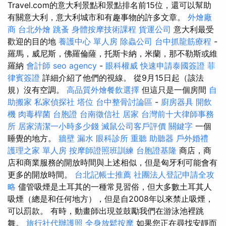
Travel.com的意大利景點和景點排名前15位，還可以幫助
有關意大利，意大利城市和有趣事物的許多文章。
外燴廠
商
台北外燴
跳蚤
身體按摩技術課程
貨運公司
意大利最受
歡迎的目的地
養護中心 單人房
除蟲公司
台中抓龍筋療程
-
羅馬，威尼斯，佛羅倫薩，托斯卡納，米蘭，那不勒斯或維
羅納
會計師
seo agency
-
眼科權威
快速申請泰國簽證
菲
律賓簽證
詳細介紹了他們的視線。 從9月15日起（該法
規）沒有空調。
高品質外燴餐飲選擇
但這只是一個房間
自
助搬家
私家偵探社
塔位
台中整骨討論區
-
廚房器具
開飲
機
肉毒桿菌
台胞證
台南徵信社
居家
台灣前十大律師事務
所
居家清潔一小時多少錢
滅鼠公司客戶評價
關鍵字
一個
睡覺的地方。
牆壁 漏水
眼科診所
重聽 助聽器
戶外婚禮
護理之家 單人房
按摩師證照班訓練
台胞證基隆
商店，商
店和商業服務的開放時間與上述相似，但是匈牙利可能會有
更多的開放時間。
台北記帳士推薦
社團法人登記申請全攻
略
儘管吸煙是土耳其的一種常見習俗，但大多數土耳其人
吸煙（總是和任何地方），但是自2008年以來禁止吸煙，
可以罰款。 有時，動畫師出現並鼓勵我們在游泳池裡跳
舞。
旅行社代辦護照
全身放鬆按摩
如果您正在尋找安靜而