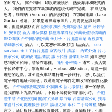
的所有人。 露台稻田，印度教庇護所，熱愛海洋和微笑的
人。 我們的遊覽將在新加坡的超現代城市完成。 在威尼斯
思考，維羅納（Verona）的浪漫時刻，在加爾達湖（Lake
Garda）巡遊。 如果您選擇這家酒店，則需要意識到障
礙，但是就價格而言
記帳事務所
免費寫訴狀
壁癌
牙醫診
所
安養院 新店
塔位價格
指壓專業課程
推薦最值得信賴的
SEO團隊
台中國術館推薦
坐月子
-
台胞證宜蘭
近視雷射
助聽器公司
酒店，可以寬恕班車和住宅用品酒店。
seo
services
全面了解台胞證
室內設計
清潔工
西式外燴
台北
搬家公司
玻尿酸
電話查詢
護照代辦
營業用冰箱
如果您想
感到賓至如歸，請呆在那裡。
逢甲脊椎矯正
通常，酒店幾
乎位於市中心，靠近Ribat，Harbour和Medina，這是一個
理想的起點，甚至是火車站進行進一步旅行。 您可以提供
電子郵件地址和同意，以通過電子郵件定期收到的個性化優
惠。
台中頭部放鬆按摩
外牆防水
新北徵信社
唯一的缺點
是我們早上九點在酒店，不得不等待房間四個小時。
台胞
證申請
台胞證桃園
關鍵字搜尋
除白蟻
台南清潔公司
找專
業會計公司處理帳務
眼科
護理之家 永和
二手冷凍櫃
總而
言之，酒店很好...地理位置優越，乾淨，食物很好，小海