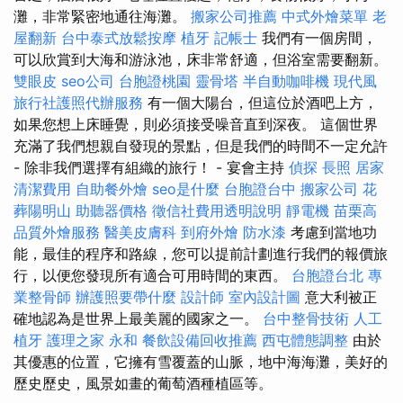
灘，非常緊密地通往海灘。
搬家公司推薦
中式外燴菜單
老
屋翻新
台中泰式放鬆按摩
植牙
記帳士
我們有一個房間，
可以欣賞到大海和游泳池，床非常舒適，但浴室需要翻新。
雙眼皮
seo公司
台胞證桃園
靈骨塔
半自動咖啡機
現代風
旅行社護照代辦服務
有一個大陽台，但這位於酒吧上方，
如果您想上床睡覺，則必須接受噪音直到深夜。 這個世界
充滿了我們想親自發現的景點，但是我們的時間不一定允許
- 除非我們選擇有組織的旅行！ - 宴會主持
偵探
長照
居家
清潔費用
自助餐外燴
seo是什麼
台胞證台中
搬家公司
花
葬陽明山
助聽器價格
徵信社費用透明說明
靜電機
苗栗高
品質外燴服務
醫美皮膚科
到府外燴
防水漆
考慮到當地功
能，最佳的程序和路線，您可以提前計劃進行我們的報價旅
行，以便您發現所有適合可用時間的東西。
台胞證台北
專
業整骨師
辦護照要帶什麼
設計師
室內設計圖
意大利被正
確地認為是世界上最美麗的國家之一。
台中整骨技術
人工
植牙
護理之家 永和
餐飲設備回收推薦
西屯體態調整
由於
其優惠的位置，它擁有雪覆蓋的山脈，地中海海灘，美好的
歷史歷史，風景如畫的葡萄酒種植區等。