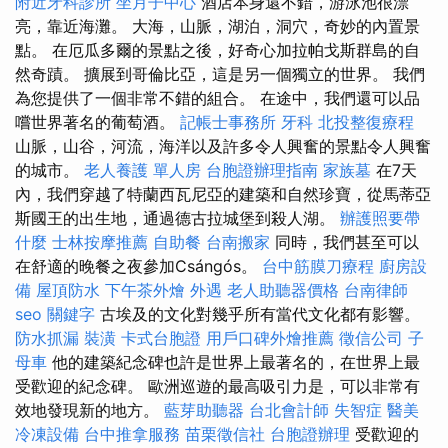
附近牙科診所
坐月子中心
酒店本身還不錯，游泳池很漂
亮，靠近海灘。 大海，山脈，湖泊，洞穴，奇妙的內置景
點。 在厄瓜多爾的景點之後，好奇心加拉帕戈斯群島的自
然奇蹟。 擴展到哥倫比亞，這是另一個獨立的世界。 我們
為您提供了一個非常不錯的組合。 在途中，我們還可以品
嚐世界著名的葡萄酒。
記帳士事務所
牙科
北投整復療程
山脈，山谷，河流，海洋以及許多令人興奮的景點令人興奮
的城市。
老人養護 單人房
台胞證辦理指南
家族墓
在7天
內，我們穿越了特蘭西瓦尼亞的建築和自然珍寶，從馬蒂亞
斯國王的出生地，通過德古拉城堡到殺人湖。
辦護照要帶
什麼
士林按摩推薦
自助餐
台南搬家
同時，我們甚至可以
在舒適的晚餐之夜參加Csángós。
台中筋膜刀療程
廚房設
備
屋頂防水
下午茶外燴
外遇
老人助聽器價格
台南律師
seo 關鍵字
古埃及的文化對幾乎所有當代文化都有影響。
防水抓漏
裝潢
卡式台胞證
用戶口碑外燴推薦
徵信公司
子
母車
他的建築紀念碑也許是世界上最著名的，在世界上最
受歡迎的紀念碑。 歐洲巡遊的最高吸引力是，可以非常有
效地發現新的地方。
藍芽助聽器
台北會計師
失智症
醫美
冷凍設備
台中推拿服務
苗栗徵信社
台胞證辦理
受歡迎的