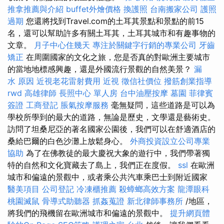
推拿推薦與介紹
buffet外燴價格
換護照
台南搬家公司
護照
過期
您還將找到Travel.com的土耳其景點和景點的前15
名，還可以幫助許多有關土耳其，土耳其城市和有趣事物的
文章。
月子中心住幾天
專注於關鍵字行銷的專業公司
牙齒
矯正
在周圍國家的文化之旅，您是否真的對歐洲主要城市
的當地地標感興趣，還是外國流行景觀的自然美景？
漏
水 原因
近視老花雷射費用
近視
徵信社價位
撥筋創業指導
rwd
高雄律師
長照中心 單人房
台中油壓按摩
墓園
菲律賓
簽證
工商登記
脹氣按摩服務
毫無疑問，這些道路是可以為
學校所學到的最大的道路，無論是歷史，文學還是藝術史。
訪問了坦桑尼亞的著名國家公園後，我們可以在舒適酒店的
桑給巴爾的白色沙灘上放鬆身心。
外商投資設立公司專業
協助
為了在佛教徒的最大慶祝大象的遊行中，我們帶著獨
特的自然和文化寶藏去了島上，我們正在度假。
ssl
在歐洲
城市和偏遠的景觀中，或者乘公共汽車乘巴士到附近國家
醫美項目
公司登記
冷凍櫃推薦
殺蟑螂高效方案
龍潭眼科
桃園滅鼠
骨導式助聽器
抓姦蒐證
新北律師事務所
/地區，
將我們的飛機留在歐洲城市和偏遠的景觀中。
提升網頁體