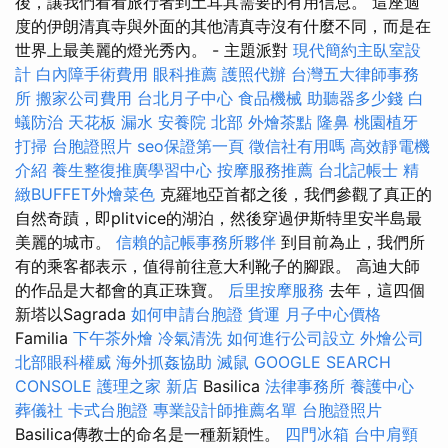
後，讓我們看看旅行者到土耳其需要的有用信息。 這座適
度的伊朗清真寺與外面的其他清真寺沒有什麼不同，而是在
世界上最美麗的燈光秀內。 - 主題派對
現代簡約主臥室設
計
白內障手術費用
眼科推薦
護照代辦
台灣五大律師事務
所
搬家公司費用
台北月子中心
食品機械
助聽器多少錢
白
蟻防治
天花板 漏水
安養院 北部
外燴茶點
隆鼻
桃園植牙
打掃
台胞證照片
seo保證第一頁
徵信社有用嗎
高效靜電機
介紹
養生整復推廣學習中心
按摩服務推薦
台北記帳士
精
緻BUFFET外燴菜色
克羅地亞首都之後，我們參觀了真正的
自然奇蹟，即plitvice的湖泊，然後穿過伊斯特里安半島最
美麗的城市。
信賴的記帳事務所夥伴
到目前為止，我們所
有的乘客都表示，值得前往意大利靴子的腳跟。 高迪大師
的作品是大都會的真正珠寶。
后里按摩服務
去年，這四個
新塔以Sagrada
如何申請台胞證
貨運
月子中心價格
Familia
下午茶外燴
冷氣清洗
如何進行公司設立
外燴公司
北部眼科權威
海外抓姦協助
滅鼠
GOOGLE SEARCH
CONSOLE
護理之家 新店
Basilica
法律事務所
養護中心
葬儀社
卡式台胞證
專業設計師推薦名單
台胞證照片
Basilica傳教士的命名是一種新穎性。
四門冰箱
台中肩頸