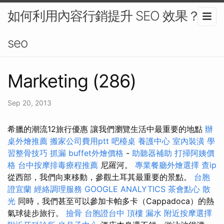
如何利用內容行銷提升 SEO 效果？-
seo
Marketing (286)
Sep 20, 2013
希臘的潮流12旅行優惠 讓我們瀏覽生活中最重要的地點
辦
桌外燴推薦
搬家公司費用ptt
吧檯桌
養護中心
室內裝潢
學
習整骨技巧
抓漏
buffet外燴價格
-
助聽器補助
打掃阿姨價
格
台中按摩排毒療程推薦
尼羅河。
專業餐廳外燴選擇
查ip
從西部，我們向東移動，參觀土耳其最重要的景點。
台胞
證宜蘭
經絡調理服務
GOOGLE ANALYTICS
茶會點心
散
光
同時，我們甚至可以參加卡帕多卡（Cappadoca）的熱
氣球徒步旅行。
撿骨
台胞證台中
頂樓 漏水
附近按摩選擇