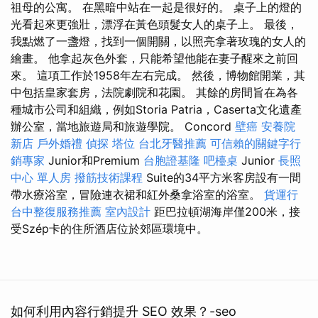
祖母的公寓。 在黑暗中站在一起是很好的。 桌子上的燈的
光看起來更強壯，漂浮在黃色頭髮女人的桌子上。 最後，
我點燃了一盞燈，找到一個開關，以照亮拿著玫瑰的女人的
繪畫。 他拿起灰色外套，只能希望他能在妻子醒來之前回
來。 這項工作於1958年左右完成。 然後，博物館開業，其
中包括皇家套房，法院劇院和花園。 其餘的房間旨在為各
種城市公司和組織，例如Storia Patria，Caserta文化遺產
辦公室，當地旅遊局和旅遊學院。 Concord
壁癌
安養院
新店
戶外婚禮
偵探
塔位
台北牙醫推薦
可信賴的關鍵字行
銷專家
Junior和Premium
台胞證基隆
吧檯桌
Junior
長照
中心 單人房
撥筋技術課程
Suite的34平方米客房設有一間
帶水療浴室，冒險連衣裙和紅外桑拿浴室的浴室。
貨運行
台中整復服務推薦
室內設計
距巴拉頓湖海岸僅200米，接
受Szép卡的住所酒店位於郊區環境中。
如何利用內容行銷提升 SEO 效果？-seo