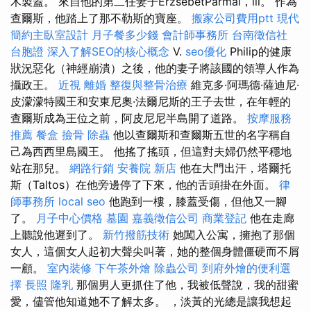
木製蓋。 來自他的第二任妻子ErzsébetPármai，iii。 作為
查爾斯，他踏上了那不勒斯的寶座。
搬家公司費用ptt
現代
簡約主臥室設計
月子餐多少錢
會計師事務所
台南徵信社
台胞證
深入了解SEO的核心概念
V.
seo優化
Philip的健康
狀況惡化（神經崩潰）之後，他的妻子將該國的領導人作為
攝政王。
近視
離婚
整復與整骨治療
維克多·阿瑪德·薩迪尼·
皮濛濛特國王和安東尼奧·法爾尼斯的王子去世，在年輕的
查爾斯成為王位之前，阿皮尼尼半島開了道路。
按摩服務
推薦
餐盒
撿骨
除蟲
他以查爾斯和查爾斯五世的名字稱自
己為西西里島國王。 他搖了搖頭，但這對夫婦仍然平穩地
站在那兒。
網路行銷
安養院 新店
他在大門出汗，塔爾托
斯（Taltos）在他旁邊停了下來，他的舌頭掛在外面。
律
師事務所
local seo
他跑到一樓，膝蓋受傷，但他又一腳
了。
月子中心價格
墓園
嘉義徵信公司
商業登記
他在走廊
上聽說他遲到了。
新竹撥筋技術
她闖入公寓，擁抱了那個
女人，這個女人起初大聲尖叫著，她的整個身體僵硬而不屑
一顧。
室內裝修
下午茶外燴
除蟲公司
到府外燴的便利選
擇
長照
隆乳
那個男人更抓住了他，我被低聲說，我的甜蜜
愛，儘管他知道她不了解太多。 ，淡黃的光總是讓我想起