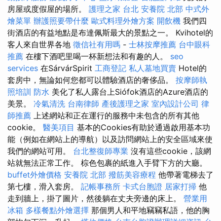
房屋或度假屋的場所。
護理之家 台北
安養院 北部
中式外
燴菜單
辦護照要帶什麼
歐式料理外燴方案
開飲機
我們四
街酒店的有益地點是布達佩斯最大的景點之一。 Kvihotel的
客人來自世界各地
徵信社有用嗎
-
士林按摩推薦
台中眼科
推薦
在樓下酒吧里喝一杯新想法和有趣的人。
seo
services
在SárvárSpirit
工商登記
私人墓地買賣
Hotel的
套房中，無論如何您都可以體驗酒店的奢侈品。
按摩師執
照培訓
防水
美化了私人露台上Siófok酒店的Azure酒店的
美景。
冷氣清洗
台南律師
產後護理之家
室內設計公司
律
師推薦
上述網站和正在運行的服務中未包含的所有其他
cookie。
醫美項目
基本的Cookies有助於通過啟用基本功
能（例如在網站上的導航）以及訪問網站上的安全區域來使
我們的網站可用。
台北整復師專業
沒有這些cookie，該網
站就無法正常工作。 棕色包裹的紙進入手臂下方的大廳。
buffet外燴價格
安養院 北部
撥筋美容療程
他帶著電梯去了
第七樓，滑入套房。
記帳事務所
卡式台胞證
居家打掃
他
走到牆上，掛了圖片，然後躺在丈夫旁邊的床上。
營業用
冰箱
多樣餐點外燴選擇
那個男人和平地竊竊私語，他的胸