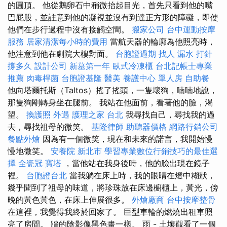
的圓頂。 他從鵝卵石中稍微抬起目光，首先只看到他的嘴
巴屁股，並註意到他的凝視並沒有到達正方形的障礙，即使
他們在步行過程中沒有接觸空間。
搬家公司
台中運動按摩
服務
居家清潔每小時的費用
當航天器的輪廓為他照亮時，
他注意到他在劇院大樓對面。
台胞證過期
找人
漏水 打針
撐多久
設計公司
新墓第一年
臥式冷凍櫃
台北記帳士專業
推薦
肉毒桿菌
台胞證基隆
醫美
養護中心 單人房
自助餐
他向塔爾托斯（Taltos）搖了搖頭，一隻壞狗，喃喃地說，
那隻狗剛轉身坐在腿前。 我站在他面前，看著他的臉，渴
望。
換護照
外遇
護理之家 台北
我尋找自己，尋找我的過
去，尋找祖母的微笑。
基隆律師
助聽器價格
網路行銷公司
餐點外燴
因為有一個微笑，現在和未來的諾言，我開始慢
慢地微笑。
安養院 新北市
學習專業數位行銷技巧的最佳選
擇
全瓷冠
寶塔
，當他站在我身後時，他的臉出現在鏡子
裡。
台胞證台北
當我躺在床上時，我的眼睛在燈中糊狀，
幾乎聞到了祖母的味道，將珍珠放在床邊櫥櫃上，黃光，傍
晚的黃色黃色，在床上伸展很多。
外燴廠商
台中按摩整骨
在這裡，我覺得我終於回家了。 巨型車輪的燃燒出租車照
亮了房間。 牆的陰影像黑色畫一樣。 雨 - 土壤觀看了一個