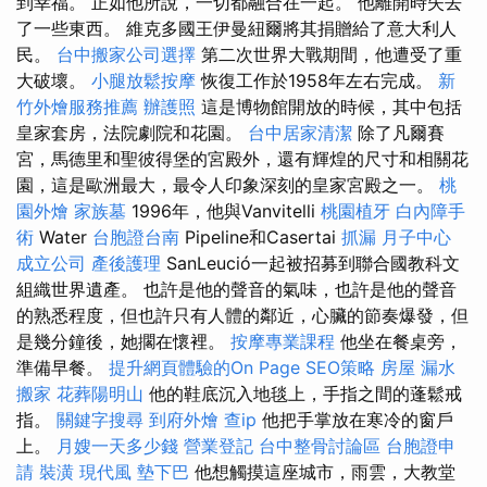
到幸福。 正如他所說，一切都融合在一起。 他離開時失去
了一些東西。 維克多國王伊曼紐爾將其捐贈給了意大利人
民。
台中搬家公司選擇
第二次世界大戰期間，他遭受了重
大破壞。
小腿放鬆按摩
恢復工作於1958年左右完成。
新
竹外燴服務推薦
辦護照
這是博物館開放的時候，其中包括
皇家套房，法院劇院和花園。
台中居家清潔
除了凡爾賽
宮，馬德里和聖彼得堡的宮殿外，還有輝煌的尺寸和相關花
園，這是歐洲最大，最令人印象深刻的皇家宮殿之一。
桃
園外燴
家族墓
1996年，他與Vanvitelli
桃園植牙
白內障手
術
Water
台胞證台南
Pipeline和Casertai
抓漏
月子中心
成立公司
產後護理
SanLeució一起被招募到聯合國教科文
組織世界遺產。 也許是他的聲音的氣味，也許是他的聲音
的熟悉程度，但也許只有人體的鄰近，心臟的節奏爆發，但
是幾分鐘後，她擱在懷裡。
按摩專業課程
他坐在餐桌旁，
準備早餐。
提升網頁體驗的On Page SEO策略
房屋 漏水
搬家
花葬陽明山
他的鞋底沉入地毯上，手指之間的蓬鬆戒
指。
關鍵字搜尋
到府外燴
查ip
他把手掌放在寒冷的窗戶
上。
月嫂一天多少錢
營業登記
台中整骨討論區
台胞證申
請
裝潢
現代風
墊下巴
他想觸摸這座城市，雨雲，大教堂