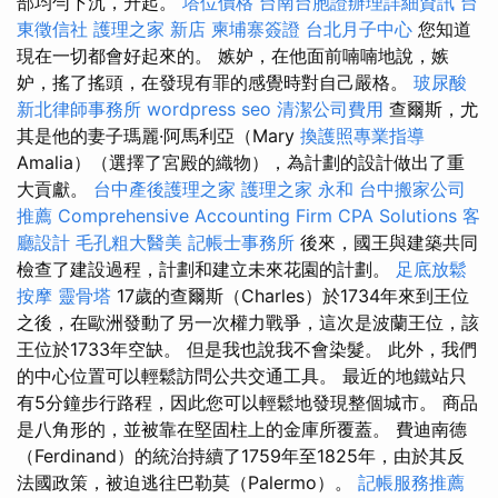
部均勻下沉，升起。
塔位價格
台南台胞證辦理詳細資訊
台
東徵信社
護理之家 新店
柬埔寨簽證
台北月子中心
您知道
現在一切都會好起來的。 嫉妒，在他面前喃喃地說，嫉
妒，搖了搖頭，在發現有罪的感覺時對自己嚴格。
玻尿酸
新北律師事務所
wordpress seo
清潔公司費用
查爾斯，尤
其是他的妻子瑪麗·阿馬利亞（Mary
換護照專業指導
Amalia）（選擇了宮殿的織物），為計劃的設計做出了重
大貢獻。
台中產後護理之家
護理之家 永和
台中搬家公司
推薦
Comprehensive Accounting Firm CPA Solutions
客
廳設計
毛孔粗大醫美
記帳士事務所
後來，國王與建築共同
檢查了建設過程，計劃和建立未來花園的計劃。
足底放鬆
按摩
靈骨塔
17歲的查爾斯（Charles）於1734年來到王位
之後，在歐洲發動了另一次權力戰爭，這次是波蘭王位，該
王位於1733年空缺。 但是我也說我不會染髮。 此外，我們
的中心位置可以輕鬆訪問公共交通工具。 最近的地鐵站只
有5分鐘步行路程，因此您可以輕鬆地發現整個城市。 商品
是八角形的，並被靠在堅固柱上的金庫所覆蓋。 費迪南德
（Ferdinand）的統治持續了1759年至1825年，由於其反
法國政策，被迫逃往巴勒莫（Palermo）。
記帳服務推薦