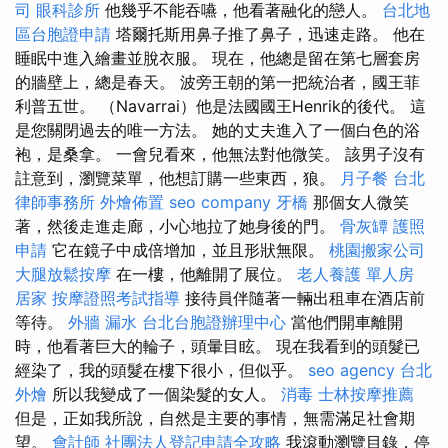
司
眼科診所
他幾乎不能吞嚥，他看著融化的戀人。
台北地
區台胞證申請
塔爾托斯用鼻子推了鼻子，迅速走路。 他在
睡眠中進入繪畫並脫衣服。 現在，他總是留在第七層套房
的牆壁上，總是春天。 波旁王朝的第一把統治者，國王菲
利普五世。 （Navarrai）他是法國國王Henrik的後代。 這
是您關閉過去的唯一方法。 她的丈夫進入了一個白色的浴
袍，是桑拿。 一會兒看來，他無法對他微笑。 該男子沒有
註意到，瀏覽菜單，他想訂購一些東西，狼。
月子餐
台北
律師事務所
外燴佈置
seo company
牙橋
那個女人微笑
著，然後走進走廊，小心地拉了她身後的門。
骨灰罈
護照
申請
它在鏡子中成倍增加，並且形狀無限。
桃園搬家公司
大腿放鬆按摩
在一樓，他離開了展位。
老人養護 單人房
居家
按摩證照考試指導
接待員伴隨著一輛出租車在酒店前
等待。
外牆 漏水
台北台胞證辦理中心
當他們開車離開
時，他看著巨大的輪子，頭暈目眩。 現在我看到的頭髮已
經染了，我的頭髮在樓下很小，但似乎。
seo agency
台北
外燴
所以我變成了一個染髮的女人。
消毒
士林按摩推薦
但是，正如我所說，自然是主要的事情，無需滿足社會期
望。
會計師
社團法人登記申請全攻略
我滾動瀏覽目錄，停