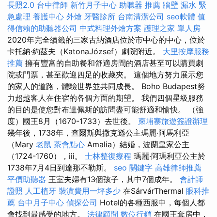
長照2.0
台中律師
新竹月子中心
助聽器 推薦
牆壁 漏水 緊
急處理
養護中心
外燴
牙醫診所
台南清潔公司
seo軟體
值
得信賴的助聽器公司
中式料理外燴方案
護理之家 單人房
2020年完全續籤的三家古納酒店位於市中心的中心，位於
卡托納·約茲夫（KatonaJózsef）劇院附近。
大里按摩服務
推薦
擁有豐富的自助餐和舒適房間的酒店甚至可以購買劇
院或門票，甚至歡迎四足的收藏夾。 這個地方努力展示您
的家人的道路，體驗世界並共同成長。 Boho Budapest努
力超越客人在住宿的各個方面的期望。 我們四個星級服務
的目的是使您對布達佩斯的訪問盡可能舒適和愉快。 （強
度）國王8月（1670-1733）去世後。
柬埔寨旅遊簽證辦理
幾年後，1738年，查爾斯與撒克遜公主瑪麗·阿馬利亞
（Mary
老鼠
茶會點心
Amalia）結婚，波蘭皇家公主
（1724-1760），iii。
士林整復療程
瑪麗·阿瑪利亞公主於
1738年7月4日到達那不勒斯。
seo 關鍵字
高雄律師推薦
平價助聽器
王室夫婦有13個孩子，其中7個成年。
會計師
證照
人工植牙
裝潢費用一坪多少
在SárvárThermal
眼科推
薦
台中月子中心
偵探公司
Hotel的各種西服中，每個人都
會找到最感受的地方。
法律顧問
數位行銷
在國王套房中，