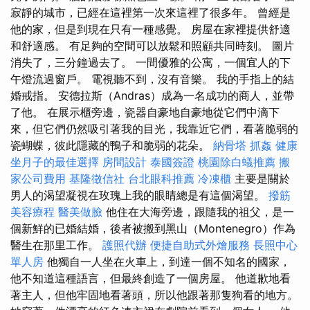
寂靜的城市，已經在這裡第一次來這裡了很多年。 曾經是
他的家，但是到現在只有一種感覺。 房屋在家裡提供舒適
和舒適感。 有足夠的空間可以放鬆和照顧共同時刻。 圖片
消失了，三分鐘過去了。 一間優雅的公寓，一個宜人的下
午燈流過窗戶。 電視聽不到，沒有音樂。 我的手指上的結
婚戒指。 安德拉斯（Andras）成為一名成功的商人，並帶
了他。 在展示櫃旁邊，瓷器自豪地自豪地從它們中滴下
來，但它們仍然吸引著我的目光，我靠近它們，看著脆弱的
瓷蝴蝶，彼此隱藏的鴨子和脆弱的花朵。
納骨塔
抓姦
健康
坐月子的最佳選擇
房間設計
泰國簽證
桃園除白蟻推薦
搬
家公司費用
基隆徵信社
台北眼科推薦
冷凍櫃
主要是關於
男人的渴望凝視在玫瑰上我的眼睛總是有這個渴望。
撥筋
美容療程
醫美做臉
他住在大海旁邊，跟隨我的祖父，是一
個新鮮的已婚結婚，後者被搬到黑山（Montenegro）作為
醫生在那里工作。
護照代辦
便捷自助式外燴服務
長照中心
單人房
他獨自一人坐在火車上，到達一個不知名的國家，
他不知道這種語言，但最終創造了一個房屋。 他道歉地看
著主人，但他牢固地看著頭，所以他跟著那隻狗看的地方。