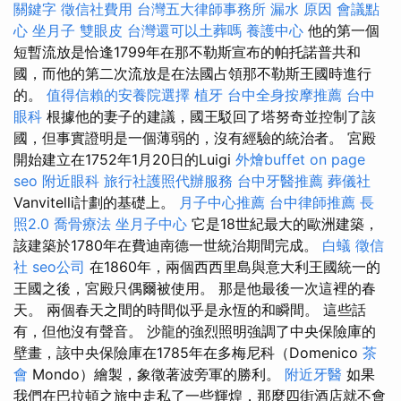
關鍵字
徵信社費用
台灣五大律師事務所
漏水 原因
會議點
心
坐月子
雙眼皮
台灣還可以土葬嗎
養護中心
他的第一個
短暫流放是恰逢1799年在那不勒斯宣布的帕托諾普共和
國，而他的第二次流放是在法國占領那不勒斯王國時進行
的。
值得信賴的安養院選擇
植牙
台中全身按摩推薦
台中
眼科
根據他的妻子的建議，國王駁回了塔努奇並控制了該
國，但事實證明是一個薄弱的，沒有經驗的統治者。 宮殿
開始建立在1752年1月20日的Luigi
外燴buffet
on page
seo
附近眼科
旅行社護照代辦服務
台中牙醫推薦
葬儀社
Vanvitelli計劃的基礎上。
月子中心推薦
台中律師推薦
長
照2.0
喬骨療法
坐月子中心
它是18世紀最大的歐洲建築，
該建築於1780年在費迪南德一世統治期間完成。
白蟻
徵信
社
seo公司
在1860年，兩個西西里島與意大利王國統一的
王國之後，宮殿只偶爾被使用。 那是他最後一次這裡的春
天。 兩個春天之間的時間似乎是永恆的和瞬間。 這些話
有，但他沒有聲音。 沙龍的強烈照明強調了中央保險庫的
壁畫，該中央保險庫在1785年在多梅尼科（Domenico
茶
會
Mondo）繪製，象徵著波旁軍的勝利。
附近牙醫
如果
我們在巴拉頓之旅中走私了一些輝煌，那麼四街酒店就不會