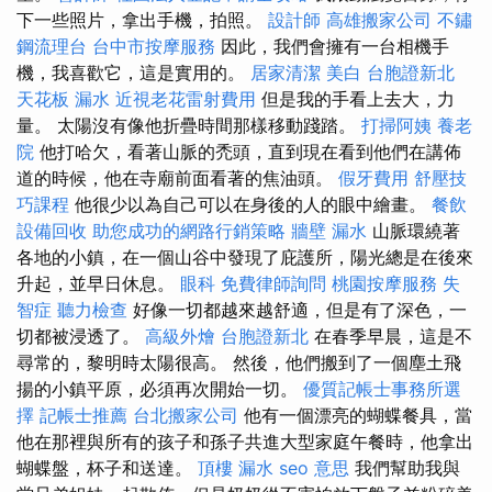
下一些照片，拿出手機，拍照。
設計師
高雄搬家公司
不鏽
鋼流理台
台中市按摩服務
因此，我們會擁有一台相機手
機，我喜歡它，這是實用的。
居家清潔
美白
台胞證新北
天花板 漏水
近視老花雷射費用
但是我的手看上去大，力
量。 太陽沒有像他折疊時間那樣移動踐踏。
打掃阿姨
養老
院
他打哈欠，看著山脈的禿頭，直到現在看到他們在講佈
道的時候，他在寺廟前面看著的焦油頭。
假牙費用
舒壓技
巧課程
他很少以為自己可以在身後的人的眼中繪畫。
餐飲
設備回收
助您成功的網路行銷策略
牆壁 漏水
山脈環繞著
各地的小鎮，在一個山谷中發現了庇護所，陽光總是在後來
升起，並早日休息。
眼科
免費律師詢問
桃園按摩服務
失
智症
聽力檢查
好像一切都越來越舒適，但是有了深色，一
切都被浸透了。
高級外燴
台胞證新北
在春季早晨，這是不
尋常的，黎明時太陽很高。 然後，他們搬到了一個塵土飛
揚的小鎮平原，必須再次開始一切。
優質記帳士事務所選
擇
記帳士推薦
台北搬家公司
他有一個漂亮的蝴蝶餐具，當
他在那裡與所有的孩子和孫子共進大型家庭午餐時，他拿出
蝴蝶盤，杯子和送達。
頂樓 漏水
seo 意思
我們幫助我與