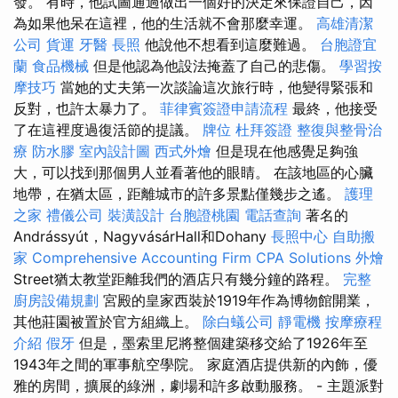
發。 有時，他試圖通過做出一個好的決定來保證自己，因
為如果他呆在這裡，他的生活就不會那麼幸運。
高雄清潔
公司
貨運
牙醫
長照
他說他不想看到這麼難過。
台胞證宜
蘭
食品機械
但是他認為他設法掩蓋了自己的悲傷。
學習按
摩技巧
當她的丈夫第一次談論這次旅行時，他變得緊張和
反對，也許太暴力了。
菲律賓簽證申請流程
最終，他接受
了在這裡度過復活節的提議。
牌位
杜拜簽證
整復與整骨治
療
防水膠
室內設計圖
西式外燴
但是現在他感覺足夠強
大，可以找到那個男人並看著他的眼睛。 在該地區的心臟
地帶，在猶太區，距離城市的許多景點僅幾步之遙。
護理
之家
禮儀公司
裝潢設計
台胞證桃園
電話查詢
著名的
Andrássyút，NagyvásárHall和Dohany
長照中心
自助搬
家
Comprehensive Accounting Firm CPA Solutions
外燴
Street猶太教堂距離我們的酒店只有幾分鐘的路程。
完整
廚房設備規劃
宮殿的皇家西裝於1919年作為博物館開業，
其他莊園被置於官方組織上。
除白蟻公司
靜電機
按摩療程
介紹
假牙
但是，墨索里尼將整個建築移交給了1926年至
1943年之間的軍事航空學院。 家庭酒店提供新的內飾，優
雅的房間，擴展的綠洲，劇場和許多啟動服務。 - 主題派對