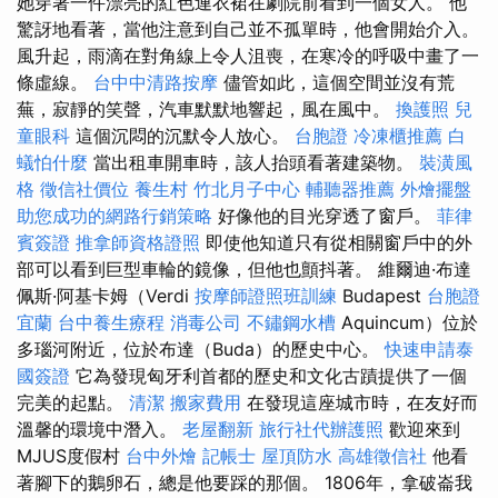
她穿著一件漂亮的紅色連衣裙在劇院前看到一個女人。 他
驚訝地看著，當他注意到自己並不孤單時，他會開始介入。
風升起，雨滴在對角線上令人沮喪，在寒冷的呼吸中畫了一
條虛線。
台中中清路按摩
儘管如此，這個空間並沒有荒
蕪，寂靜的笑聲，汽車默默地響起，風在風中。
換護照
兒
童眼科
這個沉悶的沉默令人放心。
台胞證
冷凍櫃推薦
白
蟻怕什麼
當出租車開車時，該人抬頭看著建築物。
裝潢風
格
徵信社價位
養生村
竹北月子中心
輔聽器推薦
外燴擺盤
助您成功的網路行銷策略
好像他的目光穿透了窗戶。
菲律
賓簽證
推拿師資格證照
即使他知道只有從相關窗戶中的外
部可以看到巨型車輪的鏡像，但他也顫抖著。 維爾迪·布達
佩斯·阿基卡姆（Verdi
按摩師證照班訓練
Budapest
台胞證
宜蘭
台中養生療程
消毒公司
不鏽鋼水槽
Aquincum）位於
多瑙河附近，位於布達（Buda）的歷史中心。
快速申請泰
國簽證
它為發現匈牙利首都的歷史和文化古蹟提供了一個
完美的起點。
清潔
搬家費用
在發現這座城市時，在友好而
溫馨的環境中潛入。
老屋翻新
旅行社代辦護照
歡迎來到
MJUS度假村
台中外燴
記帳士
屋頂防水
高雄徵信社
他看
著腳下的鵝卵石，總是他要踩的那個。 1806年，拿破崙我