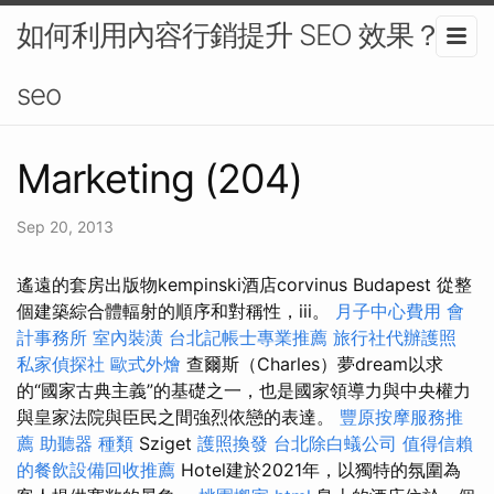
如何利用內容行銷提升 SEO 效果？-
seo
Marketing (204)
Sep 20, 2013
遙遠的套房出版物kempinski酒店corvinus Budapest 從整
個建築綜合體輻射的順序和對稱性，iii。
月子中心費用
會
計事務所
室內裝潢
台北記帳士專業推薦
旅行社代辦護照
私家偵探社
歐式外燴
查爾斯（Charles）夢dream以求
的“國家古典主義”的基礎之一，也是國家領導力與中央權力
與皇家法院與臣民之間強烈依戀的表達。
豐原按摩服務推
薦
助聽器 種類
Sziget
護照換發
台北除白蟻公司
值得信賴
的餐飲設備回收推薦
Hotel建於2021年，以獨特的氛圍為