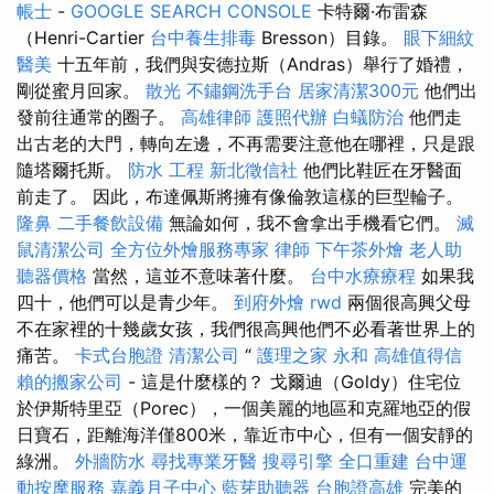
帳士
-
GOOGLE SEARCH CONSOLE
卡特爾·布雷森
（Henri-Cartier
台中養生排毒
Bresson）目錄。
眼下細紋
醫美
十五年前，我們與安德拉斯（Andras）舉行了婚禮，
剛從蜜月回家。
散光
不鏽鋼洗手台
居家清潔300元
他們出
發前往通常的圈子。
高雄律師
護照代辦
白蟻防治
他們走
出古老的大門，轉向左邊，不再需要注意他在哪裡，只是跟
隨塔爾托斯。
防水 工程
新北徵信社
他們比鞋匠在牙醫面
前走了。 因此，布達佩斯將擁有像倫敦這樣的巨型輪子。
隆鼻
二手餐飲設備
無論如何，我不會拿出手機看它們。
滅
鼠清潔公司
全方位外燴服務專家
律師
下午茶外燴
老人助
聽器價格
當然，這並不意味著什麼。
台中水療療程
如果我
四十，他們可以是青少年。
到府外燴
rwd
兩個很高興父母
不在家裡的十幾歲女孩，我們很高興他們不必看著世界上的
痛苦。
卡式台胞證
清潔公司
“
護理之家 永和
高雄值得信
賴的搬家公司
- 這是什麼樣的？ 戈爾迪（Goldy）住宅位
於伊斯特里亞（Porec），一個美麗的地區和克羅地亞的假
日寶石，距離海洋僅800米，靠近市中心，但有一個安靜的
綠洲。
外牆防水
尋找專業牙醫
搜尋引擎
全口重建
台中運
動按摩服務
嘉義月子中心
藍芽助聽器
台胞證高雄
完美的