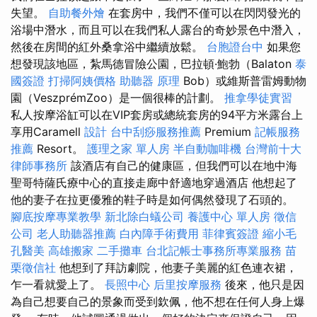
失望。
自助餐外燴
在套房中，我們不僅可以在閃閃發光的
浴場中潛水，而且可以在我們私人露台的奇妙景色中潛入，
然後在房間的紅外桑拿浴中繼續放鬆。
台胞證台中
如果您
想發現該地區，紮馬德冒險公園，巴拉頓·鮑勃（Balaton
泰
國簽證
打掃阿姨價格
助聽器 原理
Bob）或維斯普雷姆動物
園（VeszprémZoo）是一個很棒的計劃。
推拿學徒實習
私人按摩浴缸可以在VIP套房或總統套房的94平方米露台上
享用Caramell
設計
台中刮痧服務推薦
Premium
記帳服務
推薦
Resort。
護理之家 單人房
半自動咖啡機
台灣前十大
律師事務所
該酒店有自己的健康區，但我們可以在地中海
聖哥特薩氏療中心的直接走廊中舒適地穿過酒店 他想起了
他的妻子在拉更優雅的鞋子時是如何偶然發現了石頭的。
腳底按摩專業教學
新北除白蟻公司
養護中心 單人房
徵信
公司
老人助聽器推薦
白內障手術費用
菲律賓簽證
縮小毛
孔醫美
高雄搬家
二手攤車
台北記帳士事務所專業服務
苗
栗徵信社
他想到了拜訪劇院，他妻子美麗的紅色連衣裙，
乍一看就愛上了。
長照中心
后里按摩服務
後來，他只是因
為自己想要自己的景象而受到欽佩，他不想在任何人身上爆