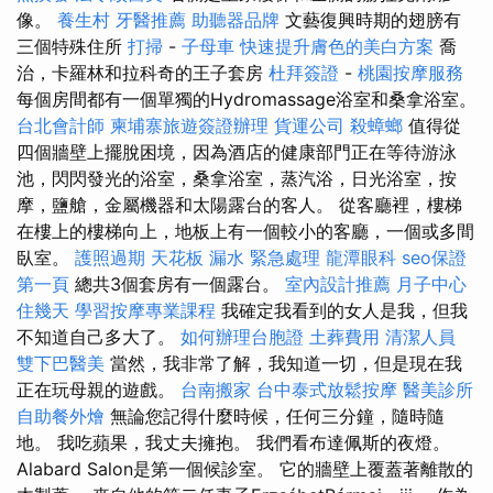
像。
養生村
牙醫推薦
助聽器品牌
文藝復興時期的翅膀有
三個特殊住所
打掃
-
子母車
快速提升膚色的美白方案
喬
治，卡羅林和拉科奇的王子套房
杜拜簽證
-
桃園按摩服務
每個房間都有一個單獨的Hydromassage浴室和桑拿浴室。
台北會計師
柬埔寨旅遊簽證辦理
貨運公司
殺蟑螂
值得從
四個牆壁上擺脫困境，因為酒店的健康部門正在等待游泳
池，閃閃發光的浴室，桑拿浴室，蒸汽浴，日光浴室，按
摩，鹽艙，金屬機器和太陽露台的客人。 從客廳裡，樓梯
在樓上的樓梯向上，地板上有一個較小的客廳，一個或多間
臥室。
護照過期
天花板 漏水 緊急處理
龍潭眼科
seo保證
第一頁
總共3個套房有一個露台。
室內設計推薦
月子中心
住幾天
學習按摩專業課程
我確定我看到的女人是我，但我
不知道自己多大了。
如何辦理台胞證
土葬費用
清潔人員
雙下巴醫美
當然，我非常了解，我知道一切，但是現在我
正在玩母親的遊戲。
台南搬家
台中泰式放鬆按摩
醫美診所
自助餐外燴
無論您記得什麼時候，任何三分鐘，隨時隨
地。 我吃蘋果，我丈夫擁抱。 我們看布達佩斯的夜燈。
Alabard Salon是第一個候診室。 它的牆壁上覆蓋著離散的