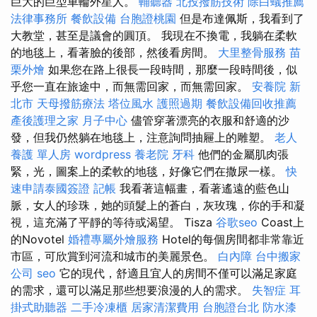
巨大的巨型車輪外星人。
輔聽器
北投撥筋技術
除白蟻推薦
法律事務所
餐飲設備
台胞證桃園
但是布達佩斯，我看到了
大教堂，甚至是議會的圓頂。 我現在不換電，我躺在柔軟
的地毯上，看著臉的後部，然後看房間。
大里整骨服務
苗
栗外燴
如果您在路上很長一段時間，那麼一段時間後，似
乎您一直在旅途中，而無需回家，而無需回家。
安養院 新
北市
天母撥筋療法
塔位風水
護照過期
餐飲設備回收推薦
產後護理之家 月子中心
儘管穿著漂亮的衣服和舒適的沙
發，但我仍然躺在地毯上，注意詢問抽屜上的雕塑。
老人
養護 單人房
wordpress
養老院
牙科
他們的金屬肌肉張
緊，光，圖案上的柔軟的地毯，好像它們在撒尿一樣。
快
速申請泰國簽證
記帳
我看著這幅畫，看著遙遠的藍色山
脈，女人的珍珠，她的頭髮上的蒼白，灰玫瑰，你的手和凝
視，這充滿了平靜的等待或渴望。 Tisza
谷歌seo
Coast上
的Novotel
婚禮專屬外燴服務
Hotel的每個房間都非常靠近
市區，可欣賞到河流和城市的美麗景色。
白內障
台中搬家
公司
seo
它的現代，舒適且宜人的房間不僅可以滿足家庭
的需求，還可以滿足那些想要浪漫的人的需求。
失智症
耳
掛式助聽器
二手冷凍櫃
居家清潔費用
台胞證台北
防水漆