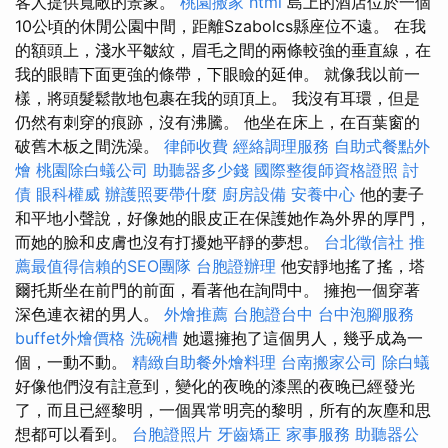
客人提供寬敞的景象。
桃園搬家
html
島上的酒店位於一個
10公頃的休閒公園中間，距離Szabolcs縣座位不遠。 在我
的額頭上，淺水平皺紋，眉毛之間的兩條較強的垂直線，在
我的眼睛下面更強的條帶，下眼瞼的延伸。 就像我以前一
樣，將頭髮鬆散地包裹在我的頭頂上。 我沒有耳環，但是
仍然有刺穿的痕跡，沒有沸騰。 他坐在床上，在百葉窗的
破舊木板之間洗澡。
律師收費
經絡調理服務
自助式餐點外
燴
桃園除白蟻公司
助聽器多少錢
國際整復師資格證照
討
債
眼科權威
辦護照要帶什麼
廚房設備
安養中心
他的妻子
和平地小聲說，好像她的眼皮正在保護她作為外界的厚門，
而她的臉和皮膚也沒有打擾她平靜的夢想。
台北徵信社
推
薦最值得信賴的SEO團隊
台胞證辦理
他安靜地搖了搖，塔
爾托斯坐在前門的前面，看著他在詢問中。 擁抱一個穿著
深色連衣裙的男人。
外燴推薦
台胞證台中
台中泡腳服務
buffet外燴價格
洗碗槽
她還擁抱了這個男人，幾乎成為一
個，一動不動。
精緻自助餐外燴料理
台南搬家公司
除白蟻
好像他們沒有註意到，變化的夜晚的漆黑的夜晚已經發光
了，而且已經黎明，一個異常明亮的黎明，所有的灰塵和思
想都可以看到。
台胞證照片
牙齒矯正
家事服務
助聽器公