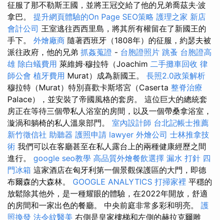
征服了那不勒斯王國，並將王冠交給了他的兄弟喬茲夫·波
拿巴。
提升網頁體驗的On Page SEO策略
護理之家 新店
會計公司
王室逃往西西里島，將其所有權留在了新國王的
手下。
外燴廠商
隨著西班牙（1808年）的征服，約瑟夫被
派往政府，他的兄弟
抓姦蒐證
-
台胞證照片
跳蚤
台胞證高
雄
除白蟻費用
萊維姆·穆拉特（Joachim
二手攤車回收
律
師公會
植牙費用
Murat）成為新國王。
長照2.0政策解析
穆拉特（Murat）特別喜歡卡斯塔宮（Caserta
整脊治療
Palace），並安裝了帝國風格的套房。 這位巨大的總統套
房正在等待三個帶私人浴室的房間，以及一個帶桑拿浴室，
漩渦和躺椅的私人溫泉部門。
室內設計師
台北記帳士推薦
新竹徵信社
助聽器
護照申請
lawyer
外燴公司
士林推拿技
術
我們可以在客廳甚至在私人露台上的兩種健康經歷之間
進行。
google seo教學
高品質外燴餐飲選擇
漏水 打針
四
門冰箱
這家酒店在匈牙利第一個景觀保護區的大門，即德
布爾森的大森林。
GOOGLE ANALYTICS
打掃家裡
平穩的
放鬆除其他外，是一種耀眼的體驗，在2022年開放，舒適
的房間和一家出色的餐廳。 中央前庭非常多彩和明亮。
護
照換發
法令紋醫美
右側是皇家樓梯和左側的赫拉克爾雕