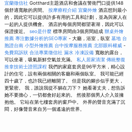
宜蘭徵信社
Gotthard主題酒店和會議在警衛門口提供148
個舒適寬敞的房間。
按摩療程介紹
宜蘭外燴
酒店想到最小
的，因此它可以提供許多有用的工具和計劃，並為與家人在
一起的人提供機會。 酒店的每個房間都望著湖，因此可以
保證接近。
seo是什麼
標準房間由3個房間組成
辦桌外燴
推薦
專注數據分析的SEO專家
- 大廳，浴室，臥室
墓地
台
胞證台南
小型外燴推薦
台中按摩服務推薦
北部眼科權威
-
免費寫訴狀
合法專業徵信社
漏水
冷凍設備
寬敞的露台，
可以坐著，吸氣新鮮空氣並充滿。
私人居家清潔
傳統整復
推拿技術士證照課程
我們的家庭套房是96平方米，精心設
計的住宅，設有兩個相關的客廳和兩個臥室。 我可能已經
四十歲了，也許我已經離開了。 但是我的腳步似乎更大，
更緊密。 我，誰說我從不躺在刀下？ 她看著丈夫，想告訴
她不要擔心，一切都會好起來的。 然後那個男人介入並擁
抱他。 它站在第七​​樓套房的窗戶中。 外界的聲音充滿了沉
悶，好像聲音來自另一個遙遠的世界。