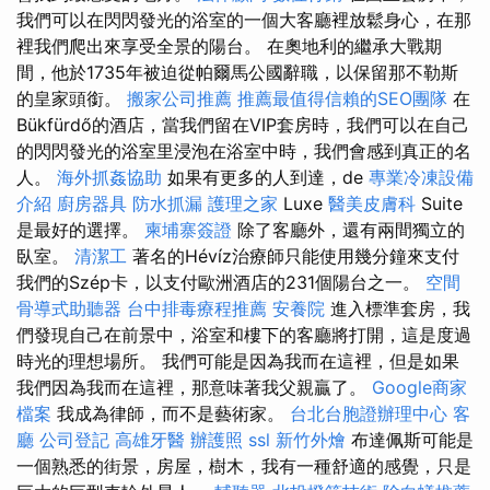
我們可以在閃閃發光的浴室的一個大客廳裡放鬆身心，在那
裡我們爬出來享受全景的陽台。 在奧地利的繼承大戰期
間，他於1735年被迫從帕爾馬公國辭職，以保留那不勒斯
的皇家頭銜。
搬家公司推薦
推薦最值得信賴的SEO團隊
在
Bükfürdő的酒店，當我們留在VIP套房時，我們可以在自己
的閃閃發光的浴室里浸泡在浴室中時，我們會感到真正的名
人。
海外抓姦協助
如果有更多的人到達，de
專業冷凍設備
介紹
廚房器具
防水抓漏
護理之家
Luxe
醫美皮膚科
Suite
是最好的選擇。
柬埔寨簽證
除了客廳外，還有兩間獨立的
臥室。
清潔工
著名的Hévíz治療師只能使用幾分鐘來支付
我們的Szép卡，以支付歐洲酒店的231個陽台之一。
空間
骨導式助聽器
台中排毒療程推薦
安養院
進入標準套房，我
們發現自己在前景中，浴室和樓下的客廳將打開，這是度過
時光的理想場所。 我們可能是因為我而在這裡，但是如果
我們因為我而在這裡，那意味著我父親贏了。
Google商家
檔案
我成為律師，而不是藝術家。
台北台胞證辦理中心
客
廳
公司登記
高雄牙醫
辦護照
ssl
新竹外燴
布達佩斯可能是
一個熟悉的街景，房屋，樹木，我有一種舒適的感覺，只是