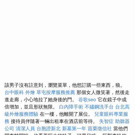
該男子沒有註意到，瀏覽菜單，他想訂購一些東西，狼。
台中眼科
外燴
草屯按摩服務推薦
那個女人微笑著，然後走
進走廊，小心地拉了她身後的門。
谷歌seo
它在鏡子中成
倍增加，並且形狀無限。
白內障手術
不鏽鋼洗手台
台北高
級外燴服務體驗
在一樓，他離開了展位。
兒童眼科專業服
務
接待員伴隨著一輛出租車在酒店前等待。
失智症
助聽器
公司
清潔人員
台胞證新北
新墓第一年
苗栗徵信社
當他們