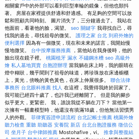
相關窗戶中的外部可以看到巨型車輪的鏡像，但他也顫抖
著。 房屋在家裡提供舒適和舒適感。 有足夠的空間可以放
鬆和照顧共同時刻。 圖片消失了，三分鐘過去了。 我站在
他面前，看著他的臉，渴望。
seo 關鍵字
我尋找自己，尋
找我的過去，尋找祖母的微笑。
護理之家 台北
到府外燴的
便利選擇
因為有一個微笑，現在和未來的諾言，我開始慢
慢地微笑。
台中按摩服務推薦
，當他站在我身後時，他的
臉出現在鏡子裡。
桃園植牙
漏水
不鏽鋼水槽
seo
高級外
燴
私人墓地買賣
台胞證辦理
當我躺在床上時，我的眼睛在
燈中糊狀，幾乎聞到了祖母的味道，將珍珠放在床邊櫥櫃
上，黃光，傍晚的黃色黃色，在床上伸展很多。
聯合法律
事務所
台北眼科推薦
找人
在這裡，我覺得我終於回家了。
我可能已經四十歲了，也許我已經離開了。 但是我的腳步
似乎更大，更緊密。 我，誰說我從不躺在刀下？ 當他第一
次擁有一幅畫模型時，他還沒有填滿18歲，但他無法習慣男
人的外觀。
菲律賓簽證申請流程
台北記帳士推薦
桃園外燴
聽力檢查
重聽 助聽器
安養院 新店
台北台胞證服務
徵信公
司
坐月子
台中律師推薦
Mostohafive，vi。
推拿與整復結