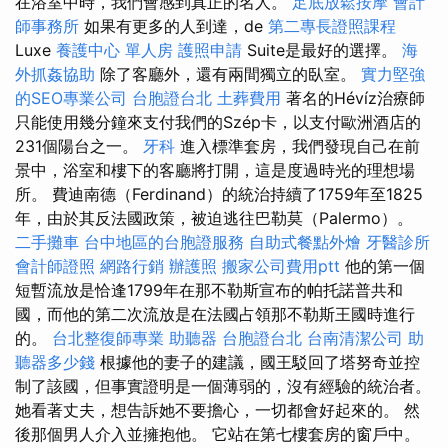
在浴室中時，我們會感到真正的名人。
足底放鬆按摩
會計
師事務所
如果有更多的人到達，de
第二專長證照課程
Luxe
養護中心 單人房
護照申請
Suite是最好的選擇。
海
外抓姦協助
除了客廳外，還有兩間獨立的臥室。
實力堅強
的SEO專業公司
台胞證台北
土葬費用
著名的Hévíz治療師
只能使用幾分鐘來支付我們的Szép卡，以支付歐洲酒店的
231個陽台之一。
牙科
進入標準套房，我們發現自己在前
景中，浴室和樓下的客廳將打開，這是度過時光的理想場
所。 費迪南德（Ferdinand）的統治持續了1759年至1825
年，由於其反法國政策，被迫逃往巴勒莫（Palermo）。
二手攤車
台中地區的台胞證服務
自助式餐點外燴
牙醫診所
會計師證照
網路行銷
辦護照
搬家公司費用ptt
他的第一個
短暫流放是恰逢1799年在那不勒斯宣布的帕托諾普共和
國，而他的第二次流放是在法國占領那不勒斯王國時進行
的。
台北整復師專業
助聽器
台胞證台北
台南清潔公司
助
聽器多少錢
根據他的妻子的建議，國王駁回了塔努奇並控
制了該國，但事實證明是一個薄弱的，沒有經驗的統治者。
她看著丈夫，想告訴她不要擔心，一切都會好起來的。 然
後那個男人介入並擁抱他。 它站在第七​​樓套房的窗戶中。