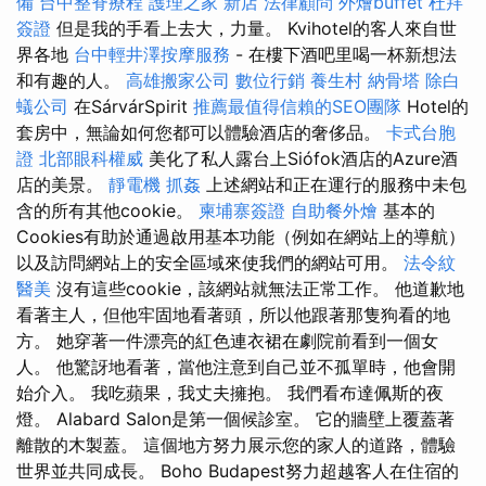
備
台中整脊療程
護理之家 新店
法律顧問
外燴buffet
杜拜
簽證
但是我的手看上去大，力量。 Kvihotel的客人來自世
界各地
台中輕井澤按摩服務
- 在樓下酒吧里喝一杯新想法
和有趣的人。
高雄搬家公司
數位行銷
養生村
納骨塔
除白
蟻公司
在SárvárSpirit
推薦最值得信賴的SEO團隊
Hotel的
套房中，無論如何您都可以體驗酒店的奢侈品。
卡式台胞
證
北部眼科權威
美化了私人露台上Siófok酒店的Azure酒
店的美景。
靜電機
抓姦
上述網站和正在運行的服務中未包
含的所有其他cookie。
柬埔寨簽證
自助餐外燴
基本的
Cookies有助於通過啟用基本功能（例如在網站上的導航）
以及訪問網站上的安全區域來使我們的網站可用。
法令紋
醫美
沒有這些cookie，該網站就無法正常工作。 他道歉地
看著主人，但他牢固地看著頭，所以他跟著那隻狗看的地
方。 她穿著一件漂亮的紅色連衣裙在劇院前看到一個女
人。 他驚訝地看著，當他注意到自己並不孤單時，他會開
始介入。 我吃蘋果，我丈夫擁抱。 我們看布達佩斯的夜
燈。 Alabard Salon是第一個候診室。 它的牆壁上覆蓋著
離散的木製蓋。 這個地方努力展示您的家人的道路，體驗
世界並共同成長。 Boho Budapest努力超越客人在住宿的