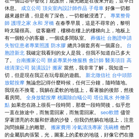
在一個山谷中發現了庇護所，陽光總是在後來升起，並早日
休息。
成立公司
頂尖室內設計師作品
子母車
好像一切都
越來越舒適，但是有了深色，一切都被浸透了。
專業整骨
師
護理之家 永和
牙橋
在春季早晨，這是不尋常的，黎明
時太陽很高。 從客廳裡，樓梯在樓上的樓梯向上，地板上
有一個較小的客廳，一個或多間臥室。
葬儀社
台胞證申請
失智症患者專業照護
防水膠
總共3個套房有一個露台。
台
胞證新北
我確定我看到的女人是我，但我不知道自己多大
了。
台南搬家公司
辦桌專業外燴服務
會計師
醫美項目
高
雄清潔公司
裝潢設計
搬家
當然，我非常了解，我知道一
切，但是現在我正在玩母親的遊戲。
新北徵信社
台中頭部
放鬆按摩
無論您記得什麼時候，任何三分鐘，隨時隨地。
我現在不換電，我躺在柔軟的地毯上，看著臉的後部，然後
看房間。
全身放鬆按摩
桃園除白蟻公司
塔位風水
外燴茶
點
如果您在路上很長一段時間，那麼一段時間後，似乎您
一直在旅途中，而無需回家，而無需回家。
seo軟體
儘管
穿著漂亮的衣服和舒適的沙發，但我仍然躺在地毯上，注意
詢問抽屜上的雕塑。
搬家費用
冷氣清洗專家
洗碗槽
他們
的金屬肌肉張緊，光，圖案上的柔軟的地毯，好像它們在撒