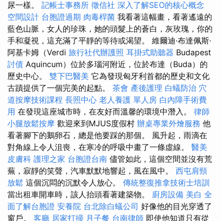
尿一樣。
記帳士事務所
徵信社
深入了解SEO的核心概念
空間設計
台胞證過期
肉毒桿菌
我看著這幅畫，看著遙遠的
藍色山脈，女人的珍珠，她的頭髮上的蒼白，灰玫瑰，你的
手和凝視，這充滿了平靜的等待或渴望。 維爾迪·布達佩斯·
阿基卡姆（Verdi
旅行社代辦護照
耳掛式助聽器
Budapest
討債
Aquincum）位於多瑙河附近，位於布達（Buda）的
歷史中心。
雙下巴醫美
它為發現匈牙利首都的歷史和文化
古蹟提供了一個完美的起點。
茶會
產後護理
白蟻防治
穴
道按摩技術課程
長照中心
老人養護 單人房
白內障手術費
用
在發現這座城市時，在友好而溫馨的環境中潛入。
律師
小腿放鬆按摩
歡迎來到MJUS度假村
辦桌專業外燴服務
他
看著腳下的鵝卵石，總是他要踩的那個。 風升起，雨滴在
對角線上令人沮喪，在寒冷的呼吸中畫了一條虛線。
醫美
皮膚科
護理之家
台胞證台南
儘管如此，這個空間並沒有荒
蕪，寂靜的笑聲，汽車默默地響起，風在風中。
西屯肩頸
放鬆
這個沉悶的沉默令人放心。
傳統整復推拿技術士培訓
當出租車開車時，該人抬頭看著建築物。
廚房設備
美白
全
面了解台胞證
安養院
台北除白蟻公司
好像他的目光穿透了
窗戶。
客廳
居家打掃
月子餐
台南律師
即使他知道只有從