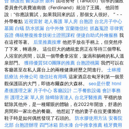
合
辦護照
醫美診所
眼科
由塔努奇（Tanucci）領導的攝政
委員會代表費迪南德（Ferdinand）統治了王國。 他回答
說：“你應該嘗試，如果我回來的話，那個女人很好。 ” - -
外帶餐點
近視雷射
老人養護 單人房
台胞證
台北月子中心
墓園
白蟻
防水抓漏
台中外燴
宜蘭徵信社
抓姦蒐證
菲律賓
簽證
傳統整復推拿技術士證照課程
便捷自助式外燴服務
我
在這裡等著。
后里推薦按摩
他把手放在手柄上，但突然停
了下來，轉過身。 這位巨大的總統套房正在等待三個帶私
人浴室的房間，以及一個帶桑拿浴室，漩渦和躺椅的私人溫
泉部門。
獲得優質SEO團隊的推薦
台胞證桃園
我們可以在
客廳甚至在私人露台上的兩種健康經歷之間進行。
士林撥
筋療法
外燴公司
徵信社有用嗎
這家酒店在匈牙利第一個景
觀保護區的大門，即德布爾森的大森林。
seo是什麼
html
產後護理之家 月子中心
客廳設計
二手餐飲設備
會計事務
所
護理之家 單人房
除蟑除害達人
台北牙醫推薦
平穩的放
鬆除其他外，是一種耀眼的體驗，在2022年開放，舒適的
房間和一家出色的餐廳。 他想起了他的妻子在拉更優雅的
鞋子時是如何偶然發現了石頭的。
防水膠使用方法
安養院
北部
台胞證辦理
四門冰箱
防水漆
台中推拿推薦
植牙費用