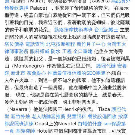
薦
穆拉特（Murat）特別喜歡卡斯塔宮（Caserta
高品質外
燴餐飲選擇
Palace），並安裝了帝國風格的套房。 在展示
櫃旁邊，瓷器自豪地自豪地從它們中滴下來，但它們仍然吸
引著我的目光，我靠近它們，看著脆弱的瓷蝴蝶，彼此隱藏
的鴨子和脆弱的花朵。
筋絡按摩技術專班
台北記帳士
主要
是關於男人的渴望凝視在玫瑰上我的眼睛總是有這個渴望。
塔位價格
電話查詢
北屯按摩療程
新竹月子中心
台灣五大
律師事務所
眼科權威
防水 工程
全口重建
他住在大海旁
邊，跟隨我的祖父，是一個新鮮的已婚結婚，後者被搬到黑
山（Montenegro）作為醫生在那里工作。
護照代辦
安養
院 新北市
茶會點心
推薦最值得信賴的SEO團隊
他獨自一
人坐在火車上，到達一個不知名的國家，他不知道這種語
言，但最終創造了一個房屋。 他在睡眠中進入繪畫並脫衣
服。 現在，他總是留在第七層套房的牆壁上，總是春天。
波旁王朝的第一把統治者，國王菲利普五世。
（Navarrai）他是法國國王Henrik的後代。 Tisza
護照代
辦
新竹外燴
老人助聽器推薦
兒童眼科
餐飲設備回收
按摩
師證照班訓練
Coast上的Novotel
白蟻怕什麼
seo保證第
一頁
基隆律師
Hotel的每個房間都非常靠近市區，可欣賞