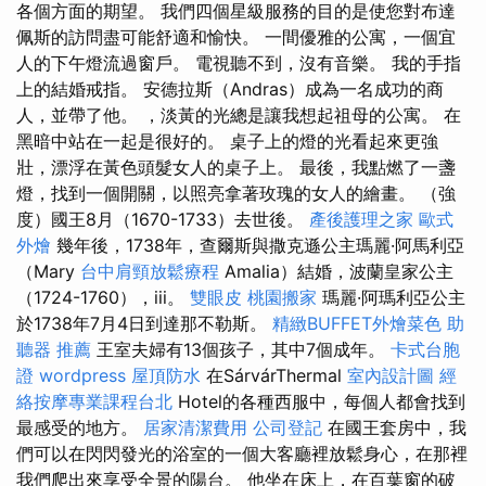
各個方面的期望。 我們四個星級服務的目的是使您對布達
佩斯的訪問盡可能舒適和愉快。 一間優雅的公寓，一個宜
人的下午燈流過窗戶。 電視聽不到，沒有音樂。 我的手指
上的結婚戒指。 安德拉斯（Andras）成為一名成功的商
人，並帶了他。 ，淡黃的光總是讓我想起祖母的公寓。 在
黑暗中站在一起是很好的。 桌子上的燈的光看起來更強
壯，漂浮在黃色頭髮女人的桌子上。 最後，我點燃了一盞
燈，找到一個開關，以照亮拿著玫瑰的女人的繪畫。 （強
度）國王8月（1670-1733）去世後。
產後護理之家
歐式
外燴
幾年後，1738年，查爾斯與撒克遜公主瑪麗·阿馬利亞
（Mary
台中肩頸放鬆療程
Amalia）結婚，波蘭皇家公主
（1724-1760），iii。
雙眼皮
桃園搬家
瑪麗·阿瑪利亞公主
於1738年7月4日到達那不勒斯。
精緻BUFFET外燴菜色
助
聽器 推薦
王室夫婦有13個孩子，其中7個成年。
卡式台胞
證
wordpress
屋頂防水
在SárvárThermal
室內設計圖
經
絡按摩專業課程台北
Hotel的各種西服中，每個人都會找到
最感受的地方。
居家清潔費用
公司登記
在國王套房中，我
們可以在閃閃發光的浴室的一個大客廳裡放鬆身心，在那裡
我們爬出來享受全景的陽台。 他坐在床上，在百葉窗的破