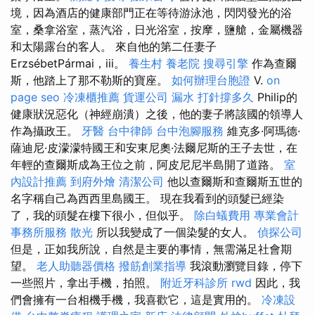
境，因為酒店的健康部門正在等待游泳池，閃閃發光的浴
室，桑拿浴室，蒸汽浴，日光浴室，按摩，鹽艙，金屬機器
和太陽露台的客人。 來自他的第二任妻子
ErzsébetPármai，iii。
養生村
養老院
搜尋引擎
作為查爾
斯，他踏上了那不勒斯的寶座。
如何辦理台胞證
V.
on
page seo
冷凍櫃推薦
貨運公司
漏水 打針撐多久
Philip的
健康狀況惡化（神經崩潰）之後，他的妻子將該國的領導人
作為攝政王。
牙醫
台中律師
台中泡腳服務
維克多·阿瑪德·
薩迪尼·皮濛濛特國王和安東尼奧·法爾尼斯的王子去世，在
年輕的查爾斯成為王位之前，阿皮尼尼半島開了道路。
室
內設計推薦
到府外燴
清潔公司
他以查爾斯和查爾斯五世的
名字稱自己為西西里島國王。 現在我看到的頭髮已經染
了，我的頭髮在樓下很小，但似乎。
除白蟻費用
專業會計
事務所服務
散光
所以我變成了一個染髮的女人。
偵探公司
但是，正如我所說，自然是主要的事情，無需滿足社會期
望。
老人助聽器價格
撥筋創業指導
我滾動瀏覽目錄，停下
一些照片，拿出手機，拍照。
附近牙科診所
rwd
因此，我
們會擁有一台相機手機，我喜歡它，這是實用的。
冷凍設