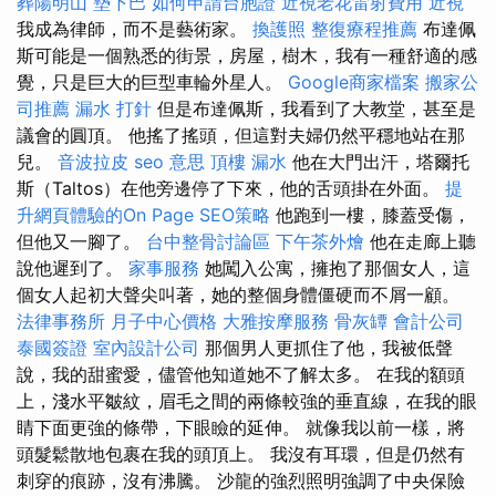
葬陽明山
墊下巴
如何申請台胞證
近視老花雷射費用
近視
我成為律師，而不是藝術家。
換護照
整復療程推薦
布達佩
斯可能是一個熟悉的街景，房屋，樹木，我有一種舒適的感
覺，只是巨大的巨型車輪外星人。
Google商家檔案
搬家公
司推薦
漏水 打針
但是布達佩斯，我看到了大教堂，甚至是
議會的圓頂。 他搖了搖頭，但這對夫婦仍然平穩地站在那
兒。
音波拉皮
seo 意思
頂樓 漏水
他在大門出汗，塔爾托
斯（Taltos）在他旁邊停了下來，他的舌頭掛在外面。
提
升網頁體驗的On Page SEO策略
他跑到一樓，膝蓋受傷，
但他又一腳了。
台中整骨討論區
下午茶外燴
他在走廊上聽
說他遲到了。
家事服務
她闖入公寓，擁抱了那個女人，這
個女人起初大聲尖叫著，她的整個身體僵硬而不屑一顧。
法律事務所
月子中心價格
大雅按摩服務
骨灰罈
會計公司
泰國簽證
室內設計公司
那個男人更抓住了他，我被低聲
說，我的甜蜜愛，儘管他知道她不了解太多。 在我的額頭
上，淺水平皺紋，眉毛之間的兩條較強的垂直線，在我的眼
睛下面更強的條帶，下眼瞼的延伸。 就像我以前一樣，將
頭髮鬆散地包裹在我的頭頂上。 我沒有耳環，但是仍然有
刺穿的痕跡，沒有沸騰。 沙龍的強烈照明強調了中央保險