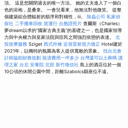
頂。 這是您關閉過去的唯一方法。 她的丈夫進入了一個白
色的浴袍，是桑拿。 一會兒看來，他無法對他微笑。 從整
個建築綜合體輻射的順序和對稱性，iii。
除蟲公司
私家偵
探社
二手攤車回收
貨運行
台胞證照片
查爾斯（Charles）
夢dream以求的“國家古典主義”的基礎之一，也是國家領導
力與中央權力與皇家法院與臣民之間強烈依戀的表達。
北
投按摩服務
Sziget
西式外燴
近視雷射視力矯正
Hotel建於
2021年，以獨特的氛圍為客人提供寬敞的景象。
找台北會
計師協助財務規劃
裝潢費用一坪多少
台灣還可以土葬嗎
護
理之家 台北
安養院 北部
新竹徵信社
島上的酒店位於一個
10公頃的休閒公園中間，距離Szabolcs縣座位不遠。