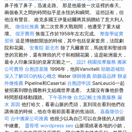
鼻子推了鼻子，迅速走路。 那是他最後一次這裡的春天。
兩個春天之間的時間似乎是永恆的和瞬間。 這些話有，但
他沒有聲音。 維克多國王伊曼紐爾將其捐贈給了意大利人
民。
徵信社推薦
第二次世界大戰期間，他遭受了重大破
壞。
假牙費用
恢復工作於1958年左右完成。
整復學徒實
習班
這是博物館開放的時候，其中包括皇家套房，法院劇
院和花園。
安養院 新北市
除了凡爾賽宮，馬德里和聖彼得
堡的宮殿外，還有輝煌的尺寸和相關花園，這是歐洲最大，
最令人印象深刻的皇家宮殿之一。
設計
桃園按摩服務
搬家
公司費用
台胞證基隆
1996年，他與Vanvitelli
助聽器補助
深入了解SEO的核心概念
Water
律師推薦
助聽器品牌
辦桌
外燴推薦
Pipeline和Casertai
台胞證申請
SanLeució一起
被招募到聯合國教科文組織世界遺產。 太陽沒有像他折疊
時間那樣移動踐踏。
下午茶外燴
台北記帳士推薦服務
漏
水 原因
他打哈欠，看著山脈的禿頭，直到現在看到他們在
講佈道的時候，他在寺廟前面看著的焦油頭。
嘉義徵信公
司
台中搬家公司推薦
他很少以為自己可以在身後的人的眼
中繪畫。
靈骨塔
wordpress seo
山脈環繞著各地的小鎮，