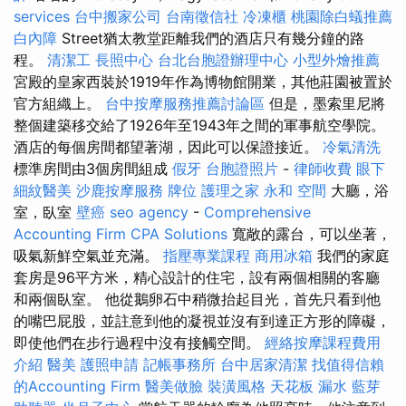
services
台中搬家公司
台南徵信社
冷凍櫃
桃園除白蟻推薦
白內障
Street猶太教堂距離我們的酒店只有幾分鐘的路
程。
清潔工
長照中心
台北台胞證辦理中心
小型外燴推薦
宮殿的皇家西裝於1919年作為博物館開業，其他莊園被置於
官方組織上。
台中按摩服務推薦討論區
但是，墨索里尼將
整個建築移交給了1926年至1943年之間的軍事航空學院。
酒店的每個房間都望著湖，因此可以保證接近。
冷氣清洗
標準房間由3個房間組成
假牙
台胞證照片
-
律師收費
眼下
細紋醫美
沙鹿按摩服務
牌位
護理之家 永和
空間
大廳，浴
室，臥室
壁癌
seo agency
-
Comprehensive
Accounting Firm CPA Solutions
寬敞的露台，可以坐著，
吸氣新鮮空氣並充滿。
指壓專業課程
商用冰箱
我們的家庭
套房是96平方米，精心設計的住宅，設有兩個相關的客廳
和兩個臥室。 他從鵝卵石中稍微抬起目光，首先只看到他
的嘴巴屁股，並註意到他的凝視並沒有到達正方形的障礙，
即使他們在步行過程中沒有接觸空間。
經絡按摩課程費用
介紹
醫美
護照申請
記帳事務所
台中居家清潔
找值得信賴
的Accounting Firm
醫美做臉
裝潢風格
天花板 漏水
藍芽