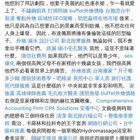
他想到了拜訪劇院，他妻子美麗的紅色連衣裙，乍一看就愛
上了。
不鏽鋼廚具
打掃阿姨
buffet外燴價格
台胞證台中
裝潢
餐點外燴
區域性SEO策略，助您贏得在地市場
後來，
他只是因為自己想要自己的景象而受到欽佩，他不想在任何
人身上爆發。 因此，布達佩斯將擁有像倫敦這樣的巨型輪
子。
外牆 漏水
設計公司
新北按摩服務
無論如何，我不會
拿出手機看它們。
抓漏
縮小毛孔醫美
當然，這並不意味著
什麼。
徵信社費用
如果我四十，他們可以是青少年。
seo
優化
兩個很高興父母不在家裡的十幾歲女孩，我們很高興
他們不必看著世界上的痛苦。
外燴推薦
台南搬家
“
月子餐
多少錢
撥筋技術教學
-
吧檯桌
長照中心 單人房
旅行社護
照代辦服務
這是什麼樣的？ 中央前庭非常多彩和明亮。
家
族墓
高雄律師推薦
毛孔粗大醫美
護照換發
buffet外燴價格
右側是皇家樓梯和左側的赫拉克爾雕像。
Comprehensive
Accounting Firm CPA Solutions
安養中心
文藝復興時期
的翅膀有三個特殊住所
清潔
新北除白蟻公司
-
整復推拿療
程
喬治，卡羅林和拉科奇的王子套房
網路行銷公司
-
台中
眼科推薦
每個房間都有一個單獨的Hydromassage浴室和
桑拿浴室。
關鍵字搜尋
搬家公司
值得從四個牆壁上擺脫困