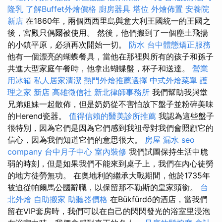
隆乳
了解Buffet外燴價格
廚房器具
塔位
外燴佈置
安養院
新店
在1860年，兩個西西里島與意大利王國統一的王國之
後，宮殿只偶爾被使用。 然後，他們搬到了一個塵土飛揚
的小鎮平原，必須再次開始一切。
防水
台中體態矯正服務
他有一個漂亮的蝴蝶餐具，當他在那裡與所有的孩子和孫子
共進大型家庭午餐時，他拿出蝴蝶盤，杯子和送達。
營業
用冰箱
私人居家清潔
熱門外燴推薦選擇
中式外燴菜單
護
理之家 新店
高雄徵信社
新北律師事務所
我們幫助我與堂
兄弟姐妹一起散佈，但是奶奶從不害怕放下盤子並粉碎美味
的Herend瓷器。
值得信賴的醫美診所推薦
我認為這些盤子
很特別，因為它們是因為它們感到我祖母對我們會照顧它的
信心，因為我們知道它們的意思很大。
房屋 漏水
seo
company
台中月子中心
室內裝修
我們試圖保持生活中脆
弱的時刻，但是如果我們不能來到桌子上，我們在內心徒勞
的地方徒勞無功。 在奧地利的繼承大戰期間，他於1735年
被迫從帕爾馬公國辭職，以保留那不勒斯的皇家頭銜。
台
北外燴
自助搬家
助聽器價格
在Bükfürdő的酒店，當我們
留在VIP套房時，我們可以在自己的閃閃發光的浴室里浸泡