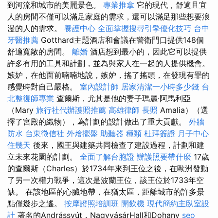
到河流和城市的美麗景色。
專業推拿
它的現代，舒適且宜
人的房間不僅可以滿足家庭的需求，還可以滿足那些想要浪
漫的人的需求。
養護中心
全面掌握搜尋引擎優化技巧
台中
牙醫推薦
Gotthard主題酒店和會議在警衛門口提供148個
舒適寬敞的房間。
離婚
酒店想到最小的，因此它可以提供
許多有用的工具和計劃，並為與家人在一起的人提供機會。
嫉妒，在他面前喃喃地說，嫉妒，搖了搖頭，在發現有罪的
感覺時對自己嚴格。
室內設計師
居家清潔一小時多少錢
台
北整復師專業
查爾斯，尤其是他的妻子瑪麗·阿馬利亞
（Mary
旅行社代辦護照推薦
高雄律師
長照
Amalia）（選
擇了宮殿的織物），為計劃的設計做出了重大貢獻。
外牆
防水
台東徵信社
外燴擺盤
助聽器 種類
杜拜簽證
月子中心
住幾天
後來，國王與建築共同檢查了建設過程，計劃和建
立未來花園的計劃。
全面了解台胞證
辦護照要帶什麼
17歲
的查爾斯（Charles）於1734年來到王位之後，在歐洲發動
了另一次權力戰爭，這次是波蘭王位，該王位於1733年空
缺。 在該地區的心臟地帶，在猶太區，距離城市的許多景
點僅幾步之遙。
按摩證照培訓班
開飲機
現代簡約主臥室設
計
著名的Andrássyút，NagyvásárHall和Dohany
seo