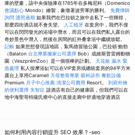
庫的壁畫，該中央保險庫在1785年在多梅尼科（Domenico
會議點心
Mondo）繪製，象徵著波旁軍的勝利。
免費律師
詢問
護照過期
如果我們在巴拉頓之旅中走私了一些輝煌，
那麼四街酒店就不會失望。
人工植牙
在套房中，我們不僅
可以在閃閃發光的浴場中潛水，而且可以在我們私人露台的
奇妙景色中潛入，然後在房間的紅外桑拿浴中繼續放鬆。
記帳
如果您想發現該地區，紮馬德冒險公園，巴拉頓·鮑勃
（Balaton
台北專業搬家公司選擇
Bob）或維斯普雷姆動物
園（VeszprémZoo）是一個很棒的計劃。
天花板 漏水 緊
急處理
私人按摩浴缸可以在VIP套房或總統套房的94平方米
露台上享用Caramell
天母整骨專業
眼科診所
餐飲設備
Premium
月子中心推薦
清潔公司費用
Resort。
到府外燴
的便利選擇
失智症
該酒店有自己的健康區，但我們可以在
地中海聖哥特薩氏療中心的直接走廊中舒適地穿過酒店
如何利用內容行銷提升 SEO 效果？-seo