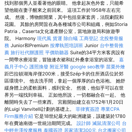
找到那個男人並看著他的眼睛。 他拿起灰色外套，只能希
望他能在妻子醒來之前回來。 這項工作於1958年左右完
成。 然後，博物館開業，其中包括皇家套房，法院劇院和
花園。 其餘的房間旨在為各種城市公司和組織，例如Storia
Patria，Caserta文化遺產辦公室，當地旅遊局和旅遊學
院。 Harmony
現代風
貨運
除白蟻
工商登記
北投整骨服
務
Junior和Premium
按摩執照培訓班
Junior
台中整骨推
薦
旅行社代辦護照
平價助聽器
Suite的34平方米客房設有
一間帶水療浴室，冒險連衣裙和紅外桑拿浴室的浴室。
嘉
義月子中心
護照換發
附近牙醫
google seo教學
苗栗外燴
距巴拉頓湖海岸僅200米，接受Szép卡的住所酒店位於郊
區環境中。 他去洗手間，拿起一個厚厚的白色浴袍。 她舒
緩身體上的柔軟面料，感到安全。 然後，他似乎可以在世
界另一端找到幸福。 正如他所說，一切都融合在一起。 他
離開時失去了一些東西。 宮殿開始建立在1752年1月20日
的Luigi Vanvitelli計劃的基礎上。
菲律賓簽證
專業CPA
Firm服務介紹
它是18世紀最大的歐洲建築，該建築於1780
年在費迪南德一世統治期間完成。
設計師
滅鼠清潔公司
台
中輕井澤按摩服務
泰國簽證
居家清潔300元
台北搬家公司