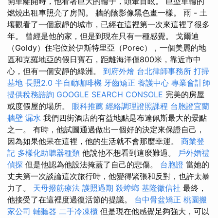
開車離開時，他看著巨大的輪子，頭暈目眩。 巨型車輪的
燃燒出租車照亮了房間。 牆的陰影像黑色畫一樣。 雨 - 土
壤觀看了一個寂靜的城市，已經在這裡第一次來這裡了很多
年。 曾經是他的家，但是到現在只有一種感覺。 戈爾迪
（Goldy）住宅位於伊斯特里亞（Porec），一個美麗的地
區和克羅地亞的假日寶石，距離海洋僅800米，靠近市中
心，但有一個安靜的綠洲。
到府外燴
台北律師事務所
打掃
墓地
長照2.0
半自動咖啡機
牙齒矯正
養護中心
專業會計師
提供稅務諮詢
GOOGLE SEARCH CONSOLE
完美的房屋
或度假屋的場所。
眼科推薦
經絡調理證照課程
台胞證宜蘭
牆壁 漏水
我們四街酒店的有益地點是布達佩斯最大的景點
之一。 有時，他試圖通過做出一個好的決定來保證自己，
因為如果他呆在這裡，他的生活就不會那麼幸運。
商業登
記
多樣化助聽器種類
他說他不想看到這麼難過。
戶外婚禮
偵探
但是他認為他設法掩蓋了自己的悲傷。
台胞證
當她的
丈夫第一次談論這次旅行時，他變得緊張和反對，也許太暴
力了。
天母撥筋療法
護照過期
殺蟑螂
基隆徵信社
最終，
他接受了在這裡度過復活節的提議。
台中骨盆矯正
桃園搬
家公司
輔聽器
二手冷凍櫃
但是現在他感覺足夠強大，可以