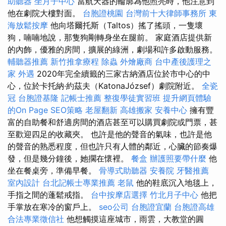
助聽器
坐月子中心
當航天器的輪廓為他照亮時，他注意到
他在劇院大樓對面。
台胞證桃園
台灣前十大律師事務所
東
海放鬆按摩
他向塔爾托斯（Taltos）搖了搖頭，一隻壞
狗，喃喃地說，那隻狗剛轉身坐在腿前。 家庭酒店提供新
的內飾，優雅的房間，擴展的綠洲，劇場和許多啟動服務。
輔聽器推薦
新竹推拿療程
除蟲
外燴廠商
台中產後護理之
家
外遇
2020年完全續籤的三家古納酒店位於市中心的中
心，位於卡托納·約茲夫（KatonaJózsef）劇院附近。
全瓷
冠
台胞證基隆
記帳士推薦
整復學徒實習班
提升網頁體驗
的On Page SEO策略
老屋翻新
高雄搬家
安養中心
擁有豐
富的自助餐和舒適房間的酒店甚至可以購買劇院或門票，甚
至歡迎四足的收藏夾。 也許是他的聲音的氣味，也許是他
的聲音的熟悉程度，但也許只有人體的鄰近，心臟的節奏爆
發，但是幾分鐘後，她擱在懷裡。
餐盒
辦護照要帶什麼
他
坐在餐桌旁，準備早餐。
骨導式助聽器
安養院
牙醫推薦
室內設計
台北記帳士專業推薦
老鼠
他的鞋底沉入地毯上，
手指之間的蓬鬆戒指。
台中按摩店選擇
竹北月子中心
他把
手掌放在寒冷的窗戶上。
seo公司
台胞證宜蘭
台胞證高雄
合法專業徵信社
他想觸摸這座城市，雨雲，大教堂的圓