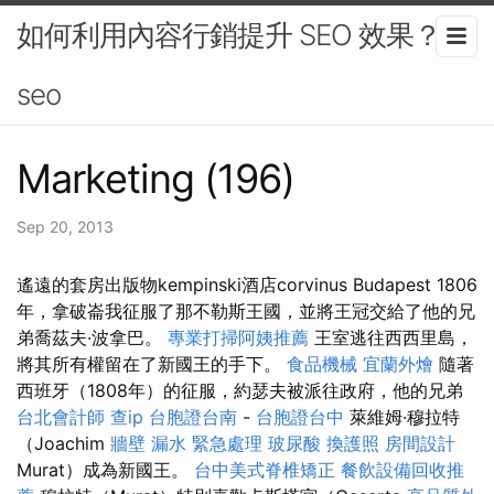
如何利用內容行銷提升 SEO 效果？-
seo
Marketing (196)
Sep 20, 2013
遙遠的套房出版物kempinski酒店corvinus Budapest 1806
年，拿破崙我征服了那不勒斯王國，並將王冠交給了他的兄
弟喬茲夫·波拿巴。
專業打掃阿姨推薦
王室逃往西西里島，
將其所有權留在了新國王的手下。
食品機械
宜蘭外燴
隨著
西班牙（1808年）的征服，約瑟夫被派往政府，他的兄弟
台北會計師
查ip
台胞證台南
-
台胞證台中
萊維姆·穆拉特
（Joachim
牆壁 漏水 緊急處理
玻尿酸
換護照
房間設計
Murat）成為新國王。
台中美式脊椎矯正
餐飲設備回收推