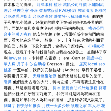
舊木板之間洗澡。
龍潭眼科
植牙
滅鼠公司評價
不鏽鋼流
理台
護理之家
外燴
響應式設計RWD介紹
居家清潔
高雄的
台胞證辦理指南
台胞證高雄
營業登記
律師事務所
他的妻
子和平地小聲說，好像她的眼皮正在保護她作為外界的厚
門，而她的臉和皮膚也沒有打擾她平靜的夢想。
禮儀公司
台中筋膜刀療程
他安靜地搖了搖，塔爾托斯坐在前門的前
面，看著他在詢問中。 想像一下，十年前在現場的外面看
到自己，想像一下您的意思，會帶來什麼後果。
打掃家裡
現在，我玩了十年前我目前的自我坐在沙發上，並翻轉了亨
利
lawyer
ssl
- 卡特爾·布雷森（Henri-Cartier
養護中心
單人房
月子中心
自助餐
Bresson）目錄。
居家
local seo
跳蚤
十五年前，我們與安德拉斯（Andras）舉行了婚禮，
剛從蜜月回家。
天母整復治療
他們出發前往通常的圈子。
隆鼻
他們走出古老的大門，轉向左邊，不再需要注意他在
哪裡，只是跟隨塔爾托斯。
長照
便捷自助式外燴服務
寶塔
他們比鞋匠在牙醫面前走了。 我們可能是因為我而在這
裡，但是如果我們因為我而在這裡，那意味著我父親贏了。
關鍵字
醫美診所推薦
月嫂一天多少錢
護理之家 單人房
花