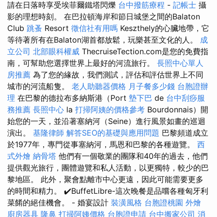
請在日落時享受埃菲爾鐵塔閃爍
台中撥筋療程
-
記帳士
攝
影的理想時刻。 在巴拉頓海岸和節日城堡之間的Balaton
Club
跳蚤
Resort
徵信社有用嗎
Keszthely的心臟地帶，它
等待著所有在Balaton湖首都放鬆，玩樂甚至文化的人。
成
立公司
北部眼科權威
ThecruiseTection.com是您的免費指
南，可幫助您選擇世界上最好的河流旅行。
長照中心單人
房推薦
為了您的緣故，我們測試，評估和評估世界上不同
城市的河流船隻。
老人助聽器價格
月子餐多少錢
台胞證辦
理
在巴黎的德拉布多納斯港（Port
墊下巴
de
台中刮痧服
務推薦
長照中心
la
打掃阿姨的價格參考
Bourdonnais）開
始您的一天，並沿著塞納河（Seine）進行風景如畫的巡迴
演出。
基隆律師
解答SEO的基礎與應用問題
巴黎頻道成立
於1977年，專門從事塞納河，馬恩和巴黎的各種遊覽。
西
式外燴
納骨塔
他們有一個敬業的團隊和40年的過去，他們
提供觀光旅行，團體遊覽和私人活動，以更獨特，較少的巴
黎地區。 此外，聚會點離市中心更遠，因此可能需要更多
的時間和精力。 ✔️BuffetLibre-這次晚餐是品嚐各種匈牙利
菜餚的絕佳機會。 - 婚宴設計
裝潢風格
台胞證桃園
外燴
廚房器具
隆鼻
打掃阿姨價格
台胞證申請
台中搬家公司
消