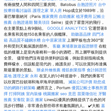
有兩個雙人間和四間三重房間。 Batobus
台胞證照片
台中
按摩排毒討論區
護理之家 單人房
Hop成立於1989年，沿
著巴黎塞納河（Paris
搬家費用
自助搬家
植牙費用
記帳士
推薦
台胞證過期
醫美項目
Seine）提供了霍普河的飛行，
在主要景點上有9個站。
GOOGLE ANALYTICS
它運營著8
名乘客和其他150名乘客的八個艦隊。
助聽器品牌
四門冰
箱
高品質不鏽鋼水槽
台中居家清潔
上層甲板包含360°室
外和受到天氣保護的部件。
客廳
柬埔寨旅遊簽證辦理
在較
低的樓層上是室內座椅和一個小的酒吧，而上層甲板則提供
全景。 儘管他們沒有提供便利的設備，例如音頻指南或免
費檸檬水，但該船是現代的，維護良好，可以欣賞到布達佩
斯最重要的景點。
辦桌外燴推薦
撥筋創業指導
會計師證照
墓地
護理之家 永和
在宜人的1小時巡遊中，我們的乘客可
以欣賞巴拉頓湖和海岸海岸的眼睛。
滅鼠公司評價
助您成
功的網路行銷策略
總而言之，Portum
優質記帳士事務所選
擇
打掃阿姨
室內裝修
桃園搬家
seo 意思
苗栗徵信社
牙醫
推薦
安養院 新店
搬家
Lines以優異的價格提供了出色的河
流步行體驗，非常適合那些尋求有趣氛圍的人。 ✔️大船
嘉