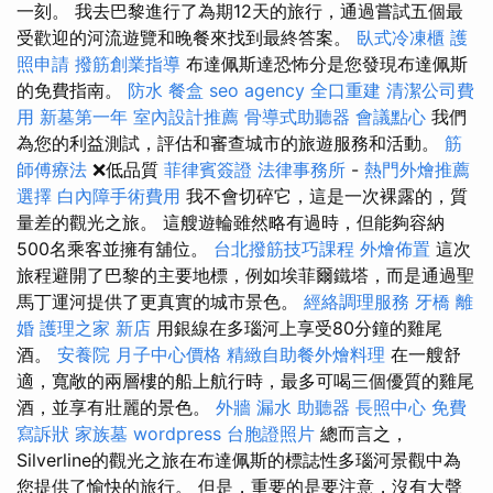
一刻。 我去巴黎進行了為期12天的旅行，通過嘗試五個最
受歡迎的河流遊覽和晚餐來找到最終答案。
臥式冷凍櫃
護
照申請
撥筋創業指導
布達佩斯達恐怖分是您發現布達佩斯
的免費指南。
防水
餐盒
seo agency
全口重建
清潔公司費
用
新墓第一年
室內設計推薦
骨導式助聽器
會議點心
我們
為您的利益測試，評估和審查城市的旅遊服務和活動。
筋
師傅療法
❌低品質
菲律賓簽證
法律事務所
-
熱門外燴推薦
選擇
白內障手術費用
我不會切碎它，這是一次裸露的，質
量差的觀光之旅。 這艘遊輪雖然略有過時，但能夠容納
500名乘客並擁有舖位。
台北撥筋技巧課程
外燴佈置
這次
旅程避開了巴黎的主要地標，例如埃菲爾鐵塔，而是通過聖
馬丁運河提供了更真實的城市景色。
經絡調理服務
牙橋
離
婚
護理之家 新店
用銀線在多瑙河上享受80分鐘的雞​​尾
酒。
安養院
月子中心價格
精緻自助餐外燴料理
在一艘舒
適，寬敞的兩層樓的船上航行時，最多可喝三個優質的雞尾
酒，並享有壯麗的景色。
外牆 漏水
助聽器
長照中心
免費
寫訴狀
家族墓
wordpress
台胞證照片
總而言之，
Silverline的觀光之旅在布達佩斯的標誌性多瑙河景觀中為
您提供了愉快的旅行。 但是，重要的是要注意，沒有大聲