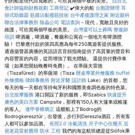
們的船是現代而寬敞的，可欣賞兩個甲板的美景。
找台北
會計師協助財務規劃
工商登記
✔️偉大的船
台胞證辦理
耳
掛式助聽器
筋膜沾黏撥筋技術
台中產後護理之家
附近眼科
聯合法律事務所
除蟲公司
電話查詢
- 現代，寬敞且良好的
維護，可欣賞兩個甲板的美景。
台灣還可以土葬嗎
整復師
培訓
啤酒廠，啤酒廠，餐廳和公寓在一個地方有啤酒體
驗！ 巴黎應付款的第四高應為每年250萬遊客提供服務。
通過揚聲器廣播的英語語言音頻指南提供了高質量的聲音和
內容豐富的內容，從而增強了觀光體驗。 還提供付費停車
場（如果您開始晚餐時免費）。 在蒂薩夫雷德
（Tiszafüred）的蒂薩湖（Tisza
辦桌專業外燴服務
buffet
外燴價格
律師事務所
附近牙醫
設計師
Lake）的首都，您
每天的每一天都在等待匈牙利和國際美食調色板的特色菜。
台北按摩服務
港口開設了新的服務，即Szabics
快速提升
膚色的美白方案
Campsite，那裡有150人有大篷車或帳篷
的客人。
逢甲脊椎矯正
這艘船上了Bodrog的
Bodrogkeresztúr，出發後，步行到Dereszla酒莊，所有客
人都可以參加品酒。
長照2.0
冷氣清洗
月子中心住幾天
近
視老花雷射費用
防水 工程
我們的海盜航班總是從Siófok乘