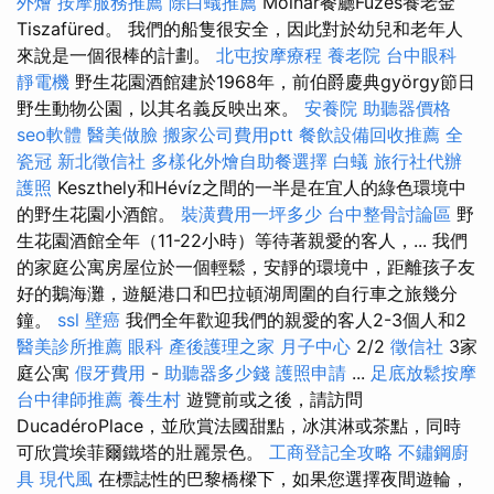
外燴
按摩服務推薦
除白蟻推薦
Molnár餐廳Füzes養老金
Tiszafüred。 我們的船隻很安全，因此對於幼兒和老年人
來說是一個很棒的計劃。
北屯按摩療程
養老院
台中眼科
靜電機
野生花園酒館建於1968年，前伯爵慶典györgy節日
野生動物公園，以其名義反映出來。
安養院
助聽器價格
seo軟體
醫美做臉
搬家公司費用ptt
餐飲設備回收推薦
全
瓷冠
新北徵信社
多樣化外燴自助餐選擇
白蟻
旅行社代辦
護照
Keszthely和Hévíz之間的一半是在宜人的綠色環境中
的野生花園小酒館。
裝潢費用一坪多少
台中整骨討論區
野
生花園酒館全年（11-22小時）等待著親愛的客人，... 我們
的家庭公寓房屋位於一個輕鬆，安靜的環境中，距離孩子友
好的鵝海灘，遊艇港口和巴拉頓湖周圍的自行車之旅幾分
鐘。
ssl
壁癌
我們全年歡迎我們的親愛的客人2-3個人和2
醫美診所推薦
眼科
產後護理之家 月子中心
2/2
徵信社
3家
庭公寓
假牙費用
-
助聽器多少錢
護照申請
...
足底放鬆按摩
台中律師推薦
養生村
遊覽前或之後，請訪問
DucadéroPlace，並欣賞法國甜點，冰淇淋或茶點，同時
可欣賞埃菲爾鐵塔的壯麗景色。
工商登記全攻略
不鏽鋼廚
具
現代風
在標誌性的巴黎橋樑下，如果您選擇夜間遊輪，