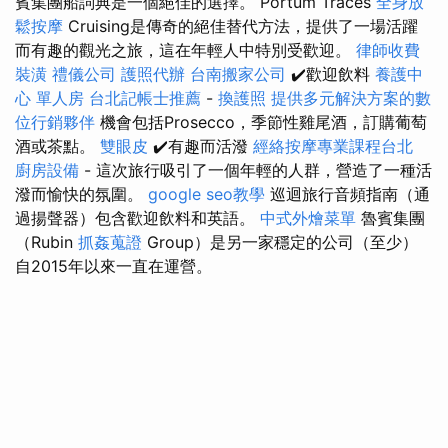
賓集團船詞典是一個絕佳的選擇。 Portum Traces
全身放
鬆按摩
Cruising是傳奇的絕佳替代方法，提供了一場活躍
而有趣的觀光之旅，這在年輕人中特別受歡迎。
律師收費
裝潢
禮儀公司
護照代辦
台南搬家公司
✔️歡迎飲料
養護中
心 單人房
台北記帳士推薦
-
換護照
提供多元解決方案的數
位行銷夥伴
機會包括Prosecco，季節性雞尾酒，訂購葡萄
酒或茶點。
雙眼皮
✔️有趣而活潑
經絡按摩專業課程台北
廚房設備
- 這次旅行吸引了一個年輕的人群，營造了一種活
潑而愉快的氛圍。
google seo教學
巡迴旅行音頻指南（通
過揚聲器）包含歡迎飲料和英語。
中式外燴菜單
魯賓集團
（Rubin
抓姦蒐證
Group）是另一家穩定的公司（至少）
自2015年以來一直在運營。