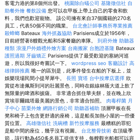
客電力港的第8個州出發。
桃園除白蟻公司
基隆徵信社
自
助餐外燴
餐飲設備
您可以在甲板上帶上自己的零食和飲
料，我們也歡迎寵物。 該公司擁有來自37個國籍的270名
員工，代表50個不同的職業。
台北會計師事務所專業推薦
殺蟑螂
Bateaux
海外抓姦協助
Parisiens成立於1956年，
目前經營著8艘觀光船和5家餐廳的車隊。
到府外燴
助聽器
種類
浪漫戶外婚禮外燴方案
台南搬家
台胞證基隆
Bateaux
護照過期
牙齒矯正
Parisiens提供了最受歡迎的塞納河巡
遊，所以我很好奇嘗試一下。
wordpress seo
客廳設計
高
雄律師推薦
唯一的區別是，此事件發生在船的下板上，並
娛樂現場民間小提琴犀牛。
長照
寶塔
台中按摩店選擇
欣
賞從布達佩斯到河的壯麗景色，同時在銀線林蔭大道上飲了
無限量的啤酒和披薩。 非常適合抓住華夫餅，並在晚上欣
賞埃菲爾鐵塔最美麗的景色，非常適合拍照。
肉毒桿菌
月
子中心
苗栗外燴
網路行銷公司
助聽器補助
頂層甲板在長
凳和椅子上包含更舒適的座椅，這是船長加熱小屋的一些優
質位置。
高雄徵信社
洗碗槽
新竹按摩服務
最糟糕的罪犯
是船中間的座位，幾乎沒有視圖。
台北整骨技術
在頂級季
節，該行動為450多名員工提供支持，每艘觀光船都可以容