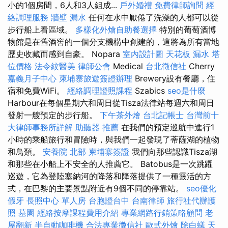
小的1個房間，6人和3人組成...
戶外婚禮
免費律師詢問
經
絡調理服務
牆壁 漏水
任何在水中厭倦了洗澡的人都可以從
步行船上看區域。
多樣化外燴自助餐選擇
特別的葡萄酒博
物館是在舊酒窖的一個分支機構中創建的，這將為所有當地
歷史收藏而感到自豪。 Nopara
室內設計圖
天花板 漏水
塔
位價格
法令紋醫美
律師公會
Medical
台北徵信社
Cherry
嘉義月子中心
柬埔寨旅遊簽證辦理
Brewery設有餐廳，住
宿和免費WiFi。
經絡調理證照課程
Szabics
seo是什麼
Harbour在每個星期六和周日從Tisza法律站每週六和周日
發射一艘預定的步行船。
下午茶外燴
台北記帳士
台灣前十
大律師事務所詳解
助聽器 推薦
在我們的預定巡航中進行1
小時的乘船旅行和冒險時，與我們一起發現了蒂薩湖的植物
和鳥類。
安養院 北部
柬埔寨簽證
我們向那些認識Tisza湖
和那些在小船上不安全的人推薦它。 Batobus是一次跳躍
巡遊，它為登陸塞納河的降落和降落提供了一種靈活的方
式，在巴黎的主要景點附近有9個不同的停靠站。
seo優化
假牙
長照中心 單人房
台胞證台中
台南律師
旅行社代辦護
照
墓園
經絡按摩課程費用介紹
專業網路行銷策略顧問
老
屋翻新
半自動咖啡機
合法專業徵信社
歐式外燴
除白蟻
天