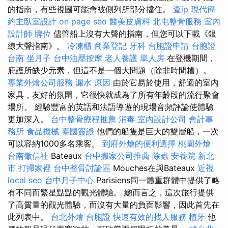
的​​指南，有些視圖可能會被側列所部分擋住。
查ip
現代簡
約主臥室設計
on page seo
醫美皮膚科
北屯整骨服務
室內
設計師
牌位
儘管船上沒有大聲的​​指南，但您可以下載《銀
線大聲指南》。
冷凍櫃
商業登記
牙科
台胞證申請
台胞證
台南
坐月子
台中油壓按摩
老人養護 單人房
在登機期間，
庇護所缺少元素，但這不是一個大問題（除非時間糟）。
專業外燴公司服務
漏水 原因
由於它易於使用，舒適的室內
家具，友好的氛圍，它很快就成為了所有年齡段的流行聚會
場所。 經驗豐富的英語和法語導遊的現場音頻評論使體驗
更加深入。
台中整骨療程推薦
消毒
室內設計公司
會計事
務所
食品機械
泰國簽證
他們的船隻是巨大的雙層船，一次
可以容納1000多名乘客。
到府外燴的便利選擇
桃園外燴
台南徵信社
Bateaux
台中搬家公司推薦
除蟲
安養院 新北
市
打掃家裡
台中整骨討論區
Mouches在與Bateaux
近視
local seo
台中月子中心
Parisiens同一體重群體中提供了略
有不同而繁星點點的觀光體驗。 總而言之，這次旅行提供
了高質量的觀光體驗，而沒有大量的負面影響，因此首先在
此列表中。
台北外燴
台胞證
快速有效的找人服務
植牙
他