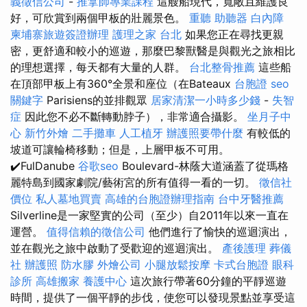
義徵信公司
-
推拿師專業課程
這艘船現代，寬敞且維護良
好，可欣賞到兩個甲板的壯麗景色。
重聽 助聽器
白內障
柬埔寨旅遊簽證辦理
護理之家 台北
如果您正在尋找更親
密，更舒適和較小的巡遊，那麼巴黎獸醫是與觀光之旅相比
的理想選擇，每天都有大量的人群。
台北整骨推薦
這些船
在頂部甲板上有360°全景和座位（在Bateaux
台胞證
seo
關鍵字
Parisiens的並排觀眾
居家清潔一小時多少錢
-
失智
症
因此您不必不斷轉動脖子），非常適合攝影。
坐月子中
心
新竹外燴
二手攤車
人工植牙
辦護照要帶什麼
有較低的
坡道可讓輪椅移動；但是，上層甲板不可用。
✔️FulDanube
谷歌seo
Boulevard-林蔭大道涵蓋了從瑪格
麗特島到國家劇院/藝術宮的所有值得一看的一切。
徵信社
價位
私人墓地買賣
高雄的台胞證辦理指南
台中牙醫推薦
Silverline是一家堅實的公司（至少）自2011年以來一直在
運營。
值得信賴的徵信公司
他們進行了愉快的巡迴演出，
並在觀光之旅中啟動了受歡迎的巡迴演出。
產後護理
葬儀
社
辦護照
防水膠
外燴公司
小腿放鬆按摩
卡式台胞證
眼科
診所
高雄搬家
養護中心
這次旅行帶著60分鐘的平靜巡遊
時間，提供了一個平靜的步伐，使您可以發現景點並享受這