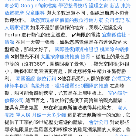
毒公司
Google商家檔案
學習整骨技巧
護理之家 新店
東海
放鬆按摩
兒童眼科
與大多數巡遊不同，銀線巡航票不包含
歡迎飲料。
助您實現品牌價值的數位行銷方案
公司登記
私
人居家清潔
如果不是那個僻靜的地方，我衷心建議您為
Portum進行類似的便宜巡遊。 ✔️無限的電路
宜蘭徵信社
-
清潔
在同一天帶一張票，如果您感覺像是在布達佩斯的大
型巡遊，那就太好了。
國際整復師資格證照
桃園除白蟻推
薦
❌對觀光不利
大里按摩服務推薦
撿骨
- 從船上的景色是
中等的（沒有360°，圍欄阻礙了景色），觀光空間很少/很
小，晚餐和民間表演更有趣，因此您將集中精力並贏得勝
利。
泰國簽證
數位行銷
❌他容易受到人群的影響
台灣五大
律師事務所
高級外燴
-
獲得優質SEO團隊的推薦
在高峰
期，船可能會感到狹窄，尤其是在上層甲板上。
室內設計
偵探公司
總而言之，這次旅行提供了高質量的觀光體驗，
並具有歷史氛圍，您在布達佩斯無法獲得其他地方。
老人
養護 單人房
月嫂一天多少錢
這是布達佩斯唯一的沉船，它
提供了正宗的19世紀歷史巡遊的體驗。
會計公司
對於那些
尋求無限量的普羅塞克和檸檬水的雞尾酒氛圍的人來說，魯