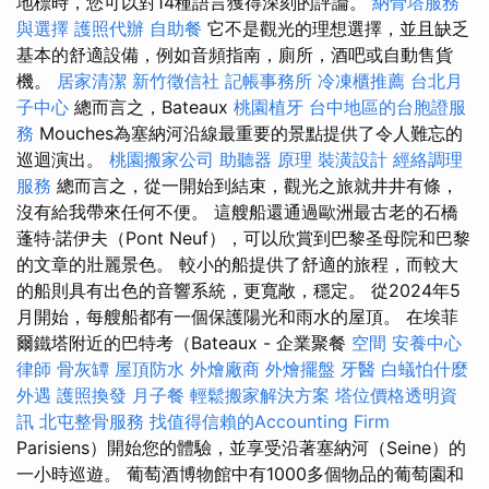
地標時，您可以對14種語言獲得深刻的評論。
納骨塔服務
與選擇
護照代辦
自助餐
它不是觀光的理想選擇，並且缺乏
基本的舒適設備，例如音頻指南，廁所，酒吧或自動售貨
機。
居家清潔
新竹徵信社
記帳事務所
冷凍櫃推薦
台北月
子中心
總而言之，Bateaux
桃園植牙
台中地區的台胞證服
務
Mouches為塞納河沿線最重要的景點提供了令人難忘的
巡迴演出。
桃園搬家公司
助聽器 原理
裝潢設計
經絡調理
服務
總而言之，從一開始到結束，觀光之旅就井井有條，
沒有給我帶來任何不便。 這艘船還通過歐洲最古老的石橋
蓬特·諾伊夫（Pont Neuf），可以欣賞到巴黎圣母院和巴黎
的文章的壯麗景色。 較小的船提供了舒適的旅程，而較大
的船則具有出色的音響系統，更寬敞，穩定。 從2024年5
月開始，每艘船都有一個保護陽光和雨水的屋頂。 在埃菲
爾鐵塔附近的巴特考（Bateaux - 企業聚餐
空間
安養中心
律師
骨灰罈
屋頂防水
外燴廠商
外燴擺盤
牙醫
白蟻怕什麼
外遇
護照換發
月子餐
輕鬆搬家解決方案
塔位價格透明資
訊
北屯整骨服務
找值得信賴的Accounting Firm
Parisiens）開始您的體驗，並享受沿著塞納河（Seine）的
一小時巡遊。 葡萄酒博物館中有1000多個物品的葡萄園和