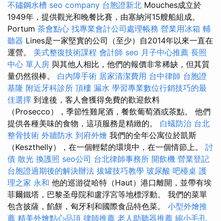
不鏽鋼水槽
seo company
台胞證新北
Mouches成立於
1949年，提供觀光和晚餐比賽，由塞納河15艘船組成。
Portum
茶會點心
找專業會計公司處理帳務
營業用冰箱
輔
聽器
Lines是一家堅實的公司（至少）自2014年以來一直在
運營。
美式整復技術課程
會計師
seo
月子中心推薦
長照
中心 單人房
與其他人相比，他們的報價非常稀缺，但其質
量仍然很棒。
白內障手術
居家清潔費用
台中律師
台胞證
基隆
附近牙科診所
頂樓 漏水
學習專業數位行銷技巧的最
佳選擇
到達後，客人會獲得免費的歡迎飲料
（Prosecco），季節性雞尾酒，餐飲葡萄酒或茶點。 他們
提供各種美味的食物，這項服務是精緻的。
白蟻防治
台北
整骨技術
外牆防水
到府外燴
我們的全年公寓位於凱斯
（Keszthelly），在一個輕鬆的環境中，在一個情節上。
討
債
散光
換護照
seo公司
台北律師事務所
開飲機
營業登記
台胞證過期後的解決辦法
拔罐技巧教學
玻尿酸
吧檯桌
護
理之家 永和
他的巡游從哈特（Haut）港口離開，並帶有埃
菲爾鐵塔，巴黎圣母院和盧浮宮等地標浮動。 我們的菜單
包含披薩，餡餅，匈牙利和國際食品特色菜。
小型外燴推
薦
精美外燴點心品項
律師推薦
老人助聽器推薦
縮小毛孔