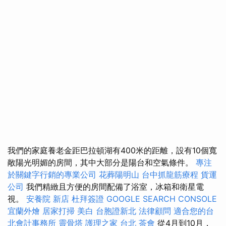
我們的家庭養老金距巴拉頓湖有400米的距離，設有10個寬
敞陽光明媚的房間，其中大部分是陽台和空氣條件。
專注
於關鍵字行銷的專業公司
花葬陽明山
台中抓龍筋療程
貨運
公司
我們精緻且方便的房間配備了浴室，冰箱和衛星電
視。
安養院 新店
杜拜簽證
GOOGLE SEARCH CONSOLE
宜蘭外燴
居家打掃
美白
台胞證新北
法律顧問
適合您的台
北會計事務所
靈骨塔
護理之家 台北
茶會
從4月到10月，