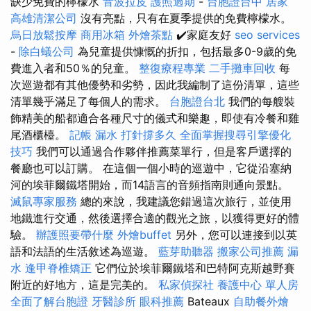
缺少免費的檸檬水
音波拉皮
護照過期
-
台胞證台中
居家
高雄清潔公司
沒有亮點，只有在夏季提供的免費檸檬水。
烏日放鬆按摩
商用冰箱
外燴茶點
✔️家庭友好
seo services
-
除白蟻公司
為兒童提供慷慨的折扣，包括最多0-9歲的免
費進入者和50％的兒童。
整復療程專業
二手攤車回收
每
次巡遊都有其他優勢和劣勢，因此我編制了這份清單，這些
清單幾乎滿足了每個人的需求。
台胞證台北
我們的每艘裝
飾精美的船都適合各種尺寸的儀式和樂趣，即使有冷餐和雞
尾酒櫃檯。
記帳
漏水 打針撐多久
全面掌握搜尋引擎優化
技巧
我們可以通過合作夥伴推薦菜單行，但是客戶選擇的
餐廳也可以訂購。 在這個一個小時的巡遊中，它從沿塞納
河的埃菲爾鐵塔開始，而14語言的音頻指南則通向景點。
滅鼠專家服務
總的來說，我建議您錯過這次旅行，並使用
地鐵進行交通，然後選擇合適的觀光之旅，以獲得更好的體
驗。
辦護照要帶什麼
外燴buffet
另外，您可以連接到以英
語和法語的生活敘述為巡遊。
藍芽助聽器
搬家公司推薦
漏
水
逢甲脊椎矯正
它們位於埃菲爾鐵塔和巴特阿克斯越野賽
附近的好地方，這是完美的。
私家偵探社
養護中心 單人房
全面了解台胞證
牙醫診所
眼科推薦
Bateaux
自助餐外燴