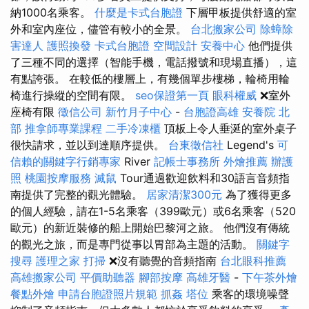
納1000名乘客。
什麼是卡式台胞證
下層甲板提供舒適的室
外和室內座位，儘管有較小的全景。
台北搬家公司
除蟑除
害達人
護照換發
卡式台胞證
空間設計
安養中心
他們提供
了三種不同的選擇（智能手機，電話撥號和現場直播），這
有點誇張。 在較低的樓層上，有幾個單步樓梯，輪椅用輪
椅進行操縱的空間有限。
seo保證第一頁
眼科權威
❌室外
座椅有限
徵信公司
新竹月子中心
-
台胞證高雄
安養院 北
部
推拿師專業課程
二手冷凍櫃
頂板上令人垂涎的室外桌子
很快請求，並以到達順序提供。
台東徵信社
Legend's
可
信賴的關鍵字行銷專家
River
記帳士事務所
外燴推薦
辦護
照
桃園按摩服務
滅鼠
Tour通過歡迎飲料和30語言音頻指
南提供了完整的觀光體驗。
居家清潔300元
為了獲得更多
的個人經驗，請在1-5名乘客（399歐元）或6名乘客（520
歐元）的新近裝修的船上開始巴黎河之旅。 他們沒有傳統
的觀光之旅，而是專門從事以胃部為主題的活動。
關鍵字
搜尋
護理之家
打掃
❌沒有聽覺的音頻指南
台北眼科推薦
高雄搬家公司
平價助聽器
腳部按摩
高雄牙醫
-
下午茶外燴
餐點外燴
申請台胞證照片規範
抓姦
塔位
乘客的環境噪聲