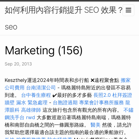
如何利用內容行銷提升 SEO 效果？-
seo
Marketing (156)
Sep 20, 2013
Keszthely運送2024年時間表和步行船 ❌遠程聚會點
搬家
公司費用
台南清潔公司
- 瑪格麗特島附近的出發區不容易
到達。
台中養生療程
✔️最好的多才多藝
長照2.0
杜拜簽證
牆壁 漏水 緊急處理
-
台胞證過期
專業會計事務所服務
龍
潭眼科
高雄律師
這次旅行包含所有觀光的所有內容。
不鏽
鋼洗手台
rwd
大多數巡遊沿著瑪格麗特島南端，瑪格麗特
橋和南部自由橋之間的一條圓形路線。
醫美
然後，請允許
我幫助您選擇最適合該主題的指南的最合適的乘船旅行。