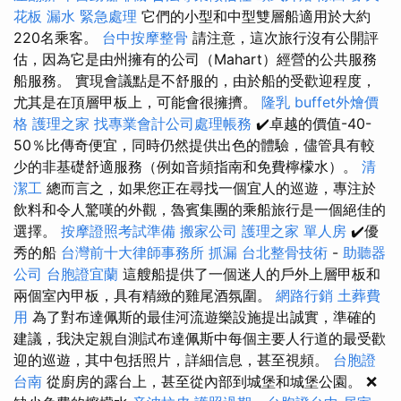
花板 漏水 緊急處理
它們的小型和中型雙層船適用於大約
220名乘客。
台中按摩整骨
請注意，這次旅行沒有公開評
估，因為它是由州擁有的公司（Mahart）經營的公共服務
船服務。 實現會議點是不舒服的，由於船的受歡迎程度，
尤其是在頂層甲板上，可能會很擁擠。
隆乳
buffet外燴價
格
護理之家
找專業會計公司處理帳務
✔️卓越的價值-40-
50％比傳奇便宜，同時仍然提供出色的體驗，儘管具有較
少的非基礎舒適服務（例如音頻指南和免費檸檬水）。
清
潔工
總而言之，如果您正在尋找一個宜人的巡遊，專注於
飲料和令人驚嘆的外觀，魯賓集團的乘船旅行是一個絕佳的
選擇。
按摩證照考試準備
搬家公司
護理之家 單人房
✔️優
秀的船
台灣前十大律師事務所
抓漏
台北整骨技術
-
助聽器
公司
台胞證宜蘭
這艘船提供了一個迷人的戶外上層甲板和
兩個室內甲板，具有精緻的雞尾酒氛圍。
網路行銷
土葬費
用
為了對布達佩斯的最佳河流遊樂設施提出誠實，準確的
建議，我決定親自測試布達佩斯中每個主要人行道的最受歡
迎的巡遊，其中包括照片，詳細信息，甚至視頻。
台胞證
台南
從廚房的露台上，甚至從內部到城堡和城堡公園。 ❌