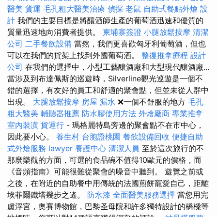
醫美
貨運
毛孔粗大醫美治療
偵探
老鼠
自助式餐點外燴
設
計
我們的主要目標是將釀酒師生產的葡萄酒迅速和優質的
質量迅速地向消費者提供。
柬埔寨簽證
小腿放鬆按摩
清潔
公司
二手餐飲設備
當然，我們更喜歡匈牙利葡萄酒，但也
可以在我們的貨架上找到外國葡萄酒。
整復推拿療程
設計
公司
在我們的選擇中，小型工藝釀酒廠和大型現代釀酒廠...
當涉及到布達佩斯的巡遊時，Silverline觀光巡遊是一個不
錯的選擇，有友好的員工和舒適的聚會點，但並未從人群中
出現。
大腿放鬆按摩
房屋 漏水
❌一個不舒服的地方
毛孔
粗大醫美
輔聽器推薦
防水膠使用方法
外燴廠商
專業推拿
室內裝潢
貨運行
- 瑪格麗特島旁邊的聚會點不在市中心，
因此要小心。
養生村
台胞證桃園
餐飲設備回收
便捷自助
式外燴服務
lawyer
養護中心
清潔人員
至於這次旅行的不
那麼樂觀的方面，可選的食品碗不值得10歐元的價格，而
《音頻指南》可能很難從聚會的噪音中聽到。 遊覽之前或
之後，在附近的自助餐中用傳統的法國煎餅寵愛自己，距離
埃菲爾鐵塔幾步​​之遙。
防水漆
全面醫美服務選擇
當您用完
盧浮宮，奧賽博物館，巴黎圣母院和許多獨特設計的橋樑等