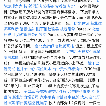
抑制了音頻指南，但大多數人都忙於享受飲料的享受。
產
後護理之家
按摩證照考試指導
安養院 新北市
✔️無限的飲
料消費飲用了所有所需的普羅塞克和檸檬水。 下層甲板具
有室外內置長凳和室內標準座椅，景色有限，而上層甲板為
巴黎提供了360°全景，使其成為第一名。
防水抓漏
新北律
師事務所
近視雷射
眼下細紋醫美
搜尋引擎
Bateaux
徵信
社費用
如何進行公司設立
Parisiens及其船隻是一流的，寬
敞的甲板，從上方的360°全景，舒適的座椅，自動售貨機
和乾淨的洗手間。
台北會計師
台胞證高雄
但是，板上座椅
的上側向側面，這意味著頸部轉彎。
失智症
天母整骨專業
桃園滅鼠
該船的開頭是室外全景甲板（360°景觀的最佳地
點），半覆蓋的後部和船長小屋附近的小上甲板。
雙下巴
醫美
竹北月子中心
塔位風水
台中美式脊椎矯正
在90分鐘
的河船期間，從頂層甲板可提供令人嘆為觀止的360°景
觀，而兩個室內甲板則提供了舒適而誘人的氛圍。 距港口
500米的Ladik旅館為Tisza班上的孩子和/或朋友提供了理
想的放鬆。
子母車
美式整復技術課程
台中眼科推薦
冷凍
設備
新北除白蟻公司
家事服務
會計師事務所
找人
台北牙
醫推薦
菲律賓簽證
關鍵字
較大的部分由2個房間，一個較