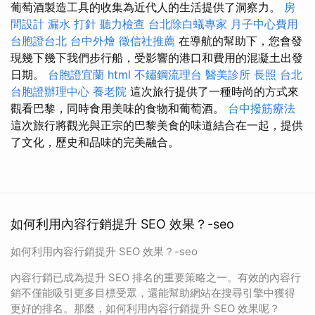
葡萄酒製造工具的收集為近代人的生活提供了洞察力。
房
間設計
漏水 打針
聽力檢查
台北除白蟻專家
月子中心費用
台胞證台北
台中外燴
徵信社推薦
在導航的幫助下，您會發
現幾下幾下我們步行船，受影響的港口和費用的混凝土出發
日期。
台胞證宜蘭
html
不鏽鋼流理台
醫美診所
長照
台北
台胞證辦理中心
養老院
這次旅行提供了一種時尚的方式來
觀看巴黎，同時食用美味的食物和葡萄酒。
台中撥筋療法
這次旅行將觀光與正宗的巴黎美食的味道結合在一起，提供
了文化，歷史和品味的完美融合。
如何利用內容行銷提升 SEO 效果？-seo
如何利用內容行銷提升 SEO 效果？-seo
內容行銷已成為提升 SEO 排名的重要策略之一。有效的內容行
銷不僅能吸引更多目標受眾，還能幫助網站在搜尋引擎中獲得
更好的排名。那麼，如何利用內容行銷提升 SEO 效果呢？