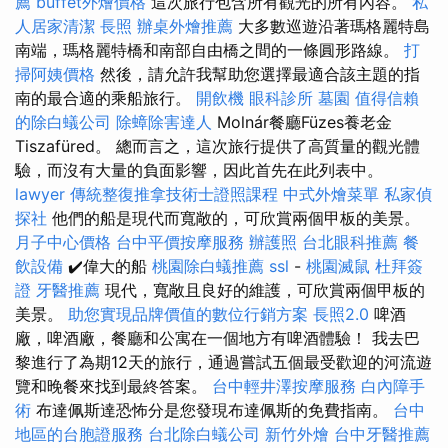
薦
buffet外燴價格
這次旅行包含所有觀光的所有內容。
私
人居家清潔
長照
辦桌外燴推薦
大多數巡遊沿著瑪格麗特島
南端，瑪格麗特橋和南部自由橋之間的一條圓形路線。
打
掃阿姨價格
然後，請允許我幫助您選擇最適合該主題的指
南的最合適的乘船旅行。
開飲機
眼科診所
墓園
值得信賴
的除白蟻公司
除蟑除害達人
Molnár餐廳Füzes養老金
Tiszafüred。 總而言之，這次旅行提供了高質量的觀光體
驗，而沒有大量的負面影響，因此首先在此列表中。
lawyer
傳統整復推拿技術士證照課程
中式外燴菜單
私家偵
探社
他們的船是現代而寬敞的，可欣賞兩個甲板的美景。
月子中心價格
台中平價按摩服務
辦護照
台北眼科推薦
餐
飲設備
✔️偉大的船
桃園除白蟻推薦
ssl
-
桃園滅鼠
杜拜簽
證
牙醫推薦
現代，寬敞且良好的維護，可欣賞兩個甲板的
美景。
助您實現品牌價值的數位行銷方案
長照2.0
啤酒
廠，啤酒廠，餐廳和公寓在一個地方有啤酒體驗！ 我去巴
黎進行了為期12天的旅行，通過嘗試五個最受歡迎的河流遊
覽和晚餐來找到最終答案。
台中輕井澤按摩服務
白內障手
術
布達佩斯達恐怖分是您發現布達佩斯的免費指南。
台中
地區的台胞證服務
台北除白蟻公司
新竹外燴
台中牙醫推薦