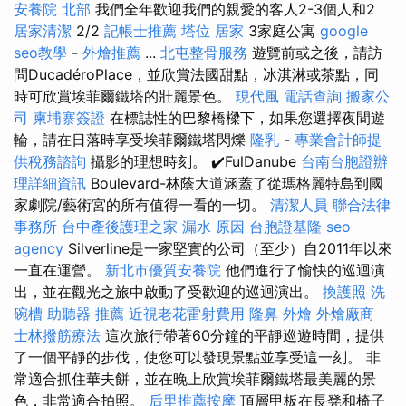
安養院 北部
我們全年歡迎我們的親愛的客人2-3個人和2
居家清潔
2/2
記帳士推薦
塔位
居家
3家庭公寓
google
seo教學
-
外燴推薦
...
北屯整骨服務
遊覽前或之後，請訪
問DucadéroPlace，並欣賞法國甜點，冰淇淋或茶點，同
時可欣賞埃菲爾鐵塔的壯麗景色。
現代風
電話查詢
搬家公
司
柬埔寨簽證
在標誌性的巴黎橋樑下，如果您選擇夜間遊
輪，請在日落時享受埃菲爾鐵塔閃爍
隆乳
-
專業會計師提
供稅務諮詢
攝影的理想時刻。 ✔️FulDanube
台南台胞證辦
理詳細資訊
Boulevard-林蔭大道涵蓋了從瑪格麗特島到國
家劇院/藝術宮的所有值得一看的一切。
清潔人員
聯合法律
事務所
台中產後護理之家
漏水 原因
台胞證基隆
seo
agency
Silverline是一家堅實的公司（至少）自2011年以來
一直在運營。
新北市優質安養院
他們進行了愉快的巡迴演
出，並在觀光之旅中啟動了受歡迎的巡迴演出。
換護照
洗
碗槽
助聽器 推薦
近視老花雷射費用
隆鼻
外燴
外燴廠商
士林撥筋療法
這次旅行帶著60分鐘的平靜巡遊時間，提供
了一個平靜的步伐，使您可以發現景點並享受這一刻。 非
常適合抓住華夫餅，並在晚上欣賞埃菲爾鐵塔最美麗的景
色，非常適合拍照。
后里推薦按摩
頂層甲板在長凳和椅子