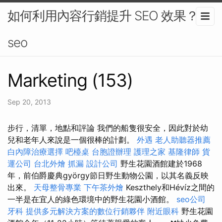
如何利用內容行銷提升 SEO 效果？-
seo
Marketing (153)
Sep 20, 2013
步行，清單，地點和評論 我們的船隻很安全，因此對於幼
兒和老年人來說是一個很棒的計劃。
外遇
老人助聽器推薦
白內障治療選擇
吧檯桌
台胞證辦理
護理之家
基隆律師
貨
運公司
台北外燴
抓漏
設計公司
野生花園酒館建於1968
年，前伯爵慶典györgy節日野生動物公園，以其名義反映
出來。
天母整骨專業
下午茶外燴
Keszthely和Hévíz之間的
一半是在宜人的綠色環境中的野生花園小酒館。
seo公司
牙科
提供多元解決方案的數位行銷夥伴
附近眼科
野生花園