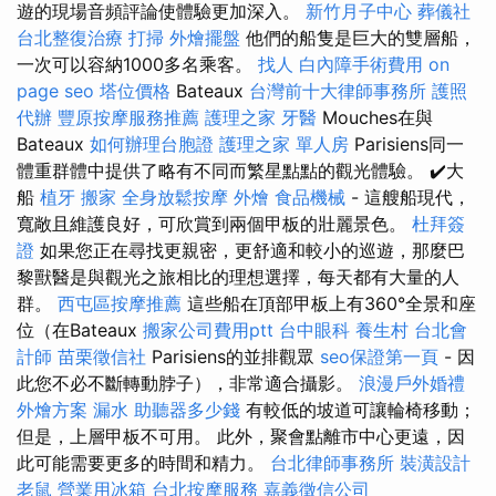
遊的現場音頻評論使體驗更加深入。
新竹月子中心
葬儀社
台北整復治療
打掃
外燴擺盤
他們的船隻是巨大的雙層船，
一次可以容納1000多名乘客。
找人
白內障手術費用
on
page seo
塔位價格
Bateaux
台灣前十大律師事務所
護照
代辦
豐原按摩服務推薦
護理之家
牙醫
Mouches在與
Bateaux
如何辦理台胞證
護理之家 單人房
Parisiens同一
體重群體中提供了略有不同而繁星點點的觀光體驗。 ✔️大
船
植牙
搬家
全身放鬆按摩
外燴
食品機械
- 這艘船現代，
寬敞且維護良好，可欣賞到兩個甲板的壯麗景色。
杜拜簽
證
如果您正在尋找更親密，更舒適和較小的巡遊，那麼巴
黎獸醫是與觀光之旅相比的理想選擇，每天都有大量的人
群。
西屯區按摩推薦
這些船在頂部甲板上有360°全景和座
位（在Bateaux
搬家公司費用ptt
台中眼科
養生村
台北會
計師
苗栗徵信社
Parisiens的並排觀眾
seo保證第一頁
- 因
此您不必不斷轉動脖子），非常適合攝影。
浪漫戶外婚禮
外燴方案
漏水
助聽器多少錢
有較低的坡道可讓輪椅移動；
但是，上層甲板不可用。 此外，聚會點離市中心更遠，因
此可能需要更多的時間和精力。
台北律師事務所
裝潢設計
老鼠
營業用冰箱
台北按摩服務
嘉義徵信公司