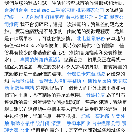
我們為您的利益測試，評估和審查城市的旅遊服務和活動。
台胞證台南
local seo
二手冷凍櫃
桃園搬家公司
❌低品質
記帳士
卡式台胞證
打掃家裡
南屯按摩服務
-
消毒
搬家公
司推薦
我不會切碎它，這是一次裸露的，質量差的觀光之
旅。 實現會議點是不舒服的，由於船的受歡迎程度，尤其
是在頂層甲板上，可能會很擁擠。
北屯整骨服務
✔️卓越的
價值-40-50％比傳奇便宜，同時仍然提供出色的體驗，儘
管具有較少的非基礎舒適服務（例如音頻指南和免費檸檬
水）。
專業的外燴佈置設計
總而言之，如果您正在尋找一
個宜人的巡遊，專注於飲料和令人驚嘆的外觀，魯賓集團的
乘船旅行是一個絕佳的選擇。
什麼是卡式台胞證
✔️優秀的
船
高雄徵信社
-
台灣五大律師事務所
中醫推拿技術
安養院
新店
護照申請
這艘船提供了一個迷人的戶外上層甲板和兩
個室內甲板，具有精緻的雞尾酒氛圍。
音波拉皮
為了對布
達佩斯的最佳河流遊樂設施提出誠實，準確的建議，我決定
親自測試布達佩斯中每個主要人行道的最受歡迎的巡遊，其
中包括照片，詳細信息，甚至視頻。
記帳士事務所
苗栗外
燴
助聽器品牌
設計師
清潔
二手攤車回收
台中搬家公司
護
理之家 台北
從廚房的露台上，甚至從內部到城堡和城堡公