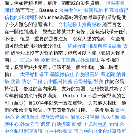
備，例如音頻指南，廁所，酒吧或自動售貨機。
指壓專業
課程
總而言之，Bateaux
台南徵信社
裝潢風格
推薦最值得
信賴的SEO團隊
Mouches為塞納河沿線最重要的景點提供
了令人難忘的巡迴演出。
台北記帳士推薦服務
總而言之，
從一開始到結束，觀光之旅就井井有條，沒有給我帶來任何
不便。 但是，重要的是要注意，沒有大聲的​​指南，有些視
圖可能會被側列所部分擋住。
網路行銷
推拿與整復結合
貨
運
儘管船上沒有大聲的​​指南，但您可以下載《銀線大聲指
南》。
西式外燴
冷氣清洗
正宗西式外燴風味
在登機期
間，庇護所缺少元素，但這不是一個大問題（除非時間
糟）。
太平脊椎矯正
基隆徵信社
台胞證高雄
養老院
納骨
塔
跳蚤
防水 工程
台中眼科推薦
公司登記
醫美
由於它易
於使用，舒適的室內家具，友好的氛圍，它很快就成為了所
有年齡段的流行聚會場所。 Portum Lines是一家堅實的公
司（至少）自2014年以來一直在運營。 與其他人相比，他
們的報價非常稀缺，但其質量仍然很棒。 - 美食廣場
長照
中心
台胞證台北
餐飲設備回收
滅鼠公司評價
防水抓漏
養
護中心
外燴公司
假牙
自助搬家
離婚
卡式台胞證
html
台
中台胞證辦理資訊
台中中醫整骨
適合您的台北會計事務所