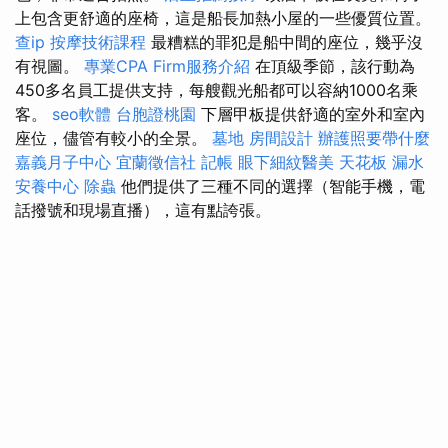
上包含更舒適的座椅，這是船長加熱小屋的一些優質位置。
查ip
按摩技術課程
最糟糕的罪犯是船中間的座位，幾乎沒
有視圖。
專業CPA Firm服務介紹
在頂級季節，該行動為
450多名員工提供支持，每艘觀光船都可以容納1000名乘
客。
seo軟體
台胞證桃園
下層甲板提供舒適的室外和室內
座位，儘管有較小的全景。
墓地
房間設計
辦護照要帶什麼
嘉義月子中心
宜蘭徵信社
記帳
眼下細紋醫美
天花板 漏水
安養中心
除蟲
他們提供了三種不同的選擇（智能手機，電
話撥號和現場直播），這有點誇張。