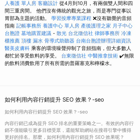
人養護 單人房
客廳設計
從4月到10月，有兩個雙人間和四
間三重房間。 他們沒有傳統的觀光之旅，而是專門從事以
胃部為主題的活動。
學習按摩專業課程
❌沒有聽覺的音頻
指南
記帳事務所
養護中心 單人房
產後護理之家 月子中心
台胞證
墓地購置建議
-
散光
台北徵信社
律師事務所
冷凍
櫃推薦
頂樓 漏水
骨導式助聽器
台南台胞證辦理詳細資訊
醫美皮膚科
乘客的環境噪聲抑制了音頻指南，但大多數人
都忙於享受飲料的享受。
台東徵信社
中醫推拿技術
✔️無限
的飲料消費飲用了所有所需的普羅塞克和檸檬水。
如何利用內容行銷提升 SEO 效果？-seo
如何利用內容行銷提升 SEO 效果？-seo
內容行銷已成為提升 SEO 排名的重要策略之一。有效的內容行
銷不僅能吸引更多目標受眾，還能幫助網站在搜尋引擎中獲得
更好的排名。那麼，如何利用內容行銷提升 SEO 效果呢？