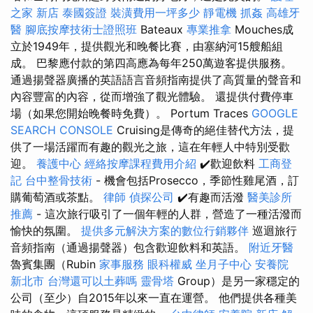
之家 新店
泰國簽證
裝潢費用一坪多少
靜電機
抓姦
高雄牙
醫
腳底按摩技術士證照班
Bateaux
專業推拿
Mouches成
立於1949年，提供觀光和晚餐比賽，由塞納河15艘船組
成。 巴黎應付款的第四高應為每年250萬遊客提供服務。
通過揚聲器廣播的英語語言音頻指南提供了高質量的聲音和
內容豐富的內容，從而增強了觀光體驗。 還提供付費停車
場（如果您開始晚餐時免費）。 Portum Traces
GOOGLE
SEARCH CONSOLE
Cruising是傳奇的絕佳替代方法，提
供了一場活躍而有趣的觀光之旅，這在年輕人中特別受歡
迎。
養護中心
經絡按摩課程費用介紹
✔️歡迎飲料
工商登
記
台中整骨技術
- 機會包括Prosecco，季節性雞尾酒，訂
購葡萄酒或茶點。
律師
偵探公司
✔️有趣而活潑
醫美診所
推薦
- 這次旅行吸引了一個年輕的人群，營造了一種活潑而
愉快的氛圍。
提供多元解決方案的數位行銷夥伴
巡迴旅行
音頻指南（通過揚聲器）包含歡迎飲料和英語。
附近牙醫
魯賓集團（Rubin
家事服務
眼科權威
坐月子中心
安養院
新北市
台灣還可以土葬嗎
靈骨塔
Group）是另一家穩定的
公司（至少）自2015年以來一直在運營。 他們提供各種美