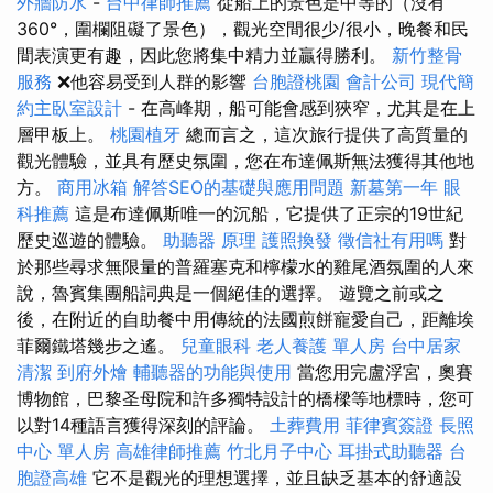
外牆防水
-
台中律師推薦
從船上的景色是中等的（沒有
360°，圍欄阻礙了景色），觀光空間很少/很小，晚餐和民
間表演更有趣，因此您將集中精力並贏得勝利。
新竹整骨
服務
❌他容易受到人群的影響
台胞證桃園
會計公司
現代簡
約主臥室設計
- 在高峰期，船可能會感到狹窄，尤其是在上
層甲板上。
桃園植牙
總而言之，這次旅行提供了高質量的
觀光體驗，並具有歷史氛圍，您在布達佩斯無法獲得其他地
方。
商用冰箱
解答SEO的基礎與應用問題
新墓第一年
眼
科推薦
這是布達佩斯唯一的沉船，它提供了正宗的19世紀
歷史巡遊的體驗。
助聽器 原理
護照換發
徵信社有用嗎
對
於那些尋求無限量的普羅塞克和檸檬水的雞尾酒氛圍的人來
說，魯賓集團船詞典是一個絕佳的選擇。 遊覽之前或之
後，在附近的自助餐中用傳統的法國煎餅寵愛自己，距離埃
菲爾鐵塔幾步​​之遙。
兒童眼科
老人養護 單人房
台中居家
清潔
到府外燴
輔聽器的功能與使用
當您用完盧浮宮，奧賽
博物館，巴黎圣母院和許多獨特設計的橋樑等地標時，您可
以對14種語言獲得深刻的評論。
土葬費用
菲律賓簽證
長照
中心 單人房
高雄律師推薦
竹北月子中心
耳掛式助聽器
台
胞證高雄
它不是觀光的理想選擇，並且缺乏基本的舒適設