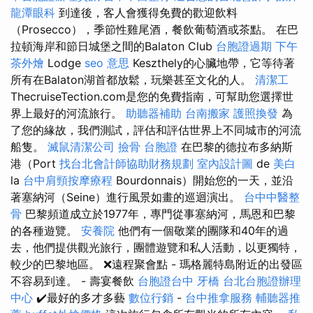
龍潭眼科
到達後，客人會獲得免費的歡迎飲料
（Prosecco），季節性雞尾酒，餐飲葡萄酒或茶點。 在巴
拉頓海岸和節日城堡之間的Balaton Club
台胞證過期
下午
茶外燴
Lodge
seo 意思
Keszthely的心臟地帶，它等待著
所有在Balaton湖首都放鬆，玩樂甚至文化的人。
清潔工
ThecruiseTection.com是您的免費指南，可幫助您選擇世
界上最好的河流旅行。
助聽器補助
台南搬家
護照換發
為
了您的緣故，我們測試，評估和評估世界上不同城市的河流
船隻。
滅鼠清潔公司
撿骨
台胞證
在巴黎的德拉布多納斯
港（Port
找台北會計師協助財務規劃
室內設計圖
de
美白
la
台中肩頸按摩療程
Bourdonnais）開始您的一天，並沿
著塞納河（Seine）進行風景如畫的巡迴演出。
台中中醫整
骨
巴黎頻道成立於1977年，專門從事塞納河，馬恩和巴黎
的各種遊覽。
安養院
他們有一個敬業的團隊和40年的過
去，他們提供觀光旅行，團體遊覽和私人活動，以更獨特，
較少的巴黎地區。 ❌遠程聚會點 - 瑪格麗特島附近的出發區
不容易到達。 - 壽宴餐飲
台胞證台中
牙橋
台北台胞證辦理
中心
✔️最好的多才多藝
數位行銷
-
台中推拿服務
輔聽器推