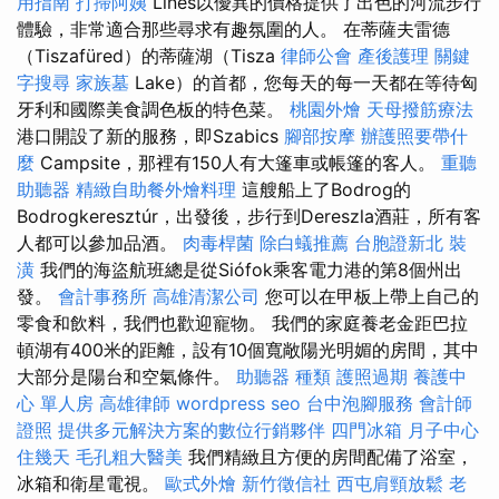
用指南
打掃阿姨
Lines以優異的價格提供了出色的河流步行
體驗，非常適合那些尋求有趣氛圍的人。 在蒂薩夫雷德
（Tiszafüred）的蒂薩湖（Tisza
律師公會
產後護理
關鍵
字搜尋
家族墓
Lake）的首都，您每天的每一天都在等待匈
牙利和國際美食調色板的特色菜。
桃園外燴
天母撥筋療法
港口開設了新的服務，即Szabics
腳部按摩
辦護照要帶什
麼
Campsite，那裡有150人有大篷車或帳篷的客人。
重聽
助聽器
精緻自助餐外燴料理
這艘船上了Bodrog的
Bodrogkeresztúr，出發後，步行到Dereszla酒莊，所有客
人都可以參加品酒。
肉毒桿菌
除白蟻推薦
台胞證新北
裝
潢
我們的海盜航班總是從Siófok乘客電力港的第8個州出
發。
會計事務所
高雄清潔公司
您可以在甲板上帶上自己的
零食和飲料，我們也歡迎寵物。 我們的家庭養老金距巴拉
頓湖有400米的距離，設有10個寬敞陽光明媚的房間，其中
大部分是陽台和空氣條件。
助聽器 種類
護照過期
養護中
心 單人房
高雄律師
wordpress seo
台中泡腳服務
會計師
證照
提供多元解決方案的數位行銷夥伴
四門冰箱
月子中心
住幾天
毛孔粗大醫美
我們精緻且方便的房間配備了浴室，
冰箱和衛星電視。
歐式外燴
新竹徵信社
西屯肩頸放鬆
老