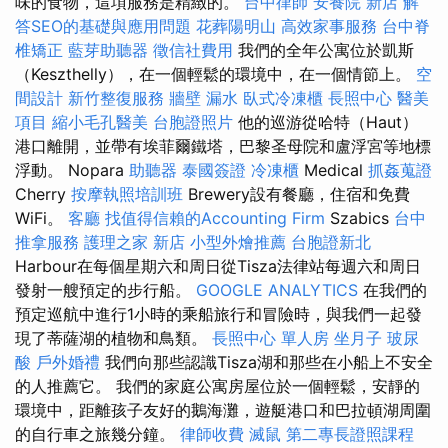
味的食物，這項服務是精緻的。
台中律師
安養院 新店
解
答SEO的基礎與應用問題
花葬陽明山
高效家事服務
台中脊
椎矯正
藍芽助聽器
徵信社費用
我們的全年公寓位於凱斯
（Keszthelly），在一個輕鬆的環境中，在一個情節上。
空
間設計
新竹整復服務
牆壁 漏水
臥式冷凍櫃
長照中心
醫美
項目
縮小毛孔醫美
台胞證照片
他的巡游從哈特（Haut）
港口離開，並帶有埃菲爾鐵塔，巴黎圣母院和盧浮宮等地標
浮動。 Nopara
助聽器
泰國簽證
冷凍櫃
Medical
抓姦蒐證
Cherry
按摩執照培訓班
Brewery設有餐廳，住宿和免費
WiFi。
客廳
找值得信賴的Accounting Firm
Szabics
台中
推拿服務
護理之家 新店
小型外燴推薦
台胞證新北
Harbour在每個星期六和周日從Tisza法律站每週六和周日
發射一艘預定的步行船。
GOOGLE ANALYTICS
在我們的
預定巡航中進行1小時的乘船旅行和冒險時，與我們一起發
現了蒂薩湖的植物和鳥類。
長照中心 單人房
坐月子
玻尿
酸
戶外婚禮
我們向那些認識Tisza湖和那些在小船上不安全
的人推薦它。 我們的家庭公寓房屋位於一個輕鬆，安靜的
環境中，距離孩子友好的鵝海灘，遊艇港口和巴拉頓湖周圍
的自行車之旅幾分鐘。
律師收費
滅鼠
第二專長證照課程