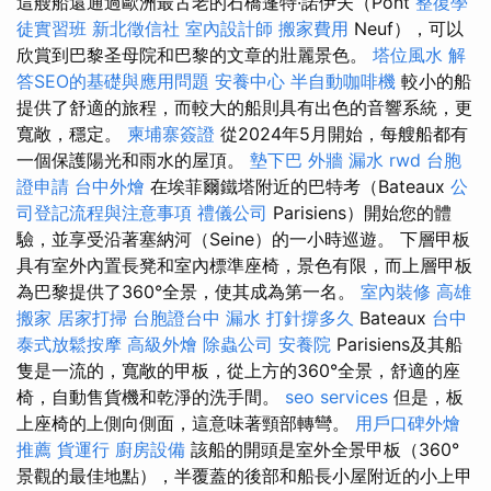
這艘船還通過歐洲最古老的石橋蓬特·諾伊夫（Pont
整復學
徒實習班
新北徵信社
室內設計師
搬家費用
Neuf），可以
欣賞到巴黎圣母院和巴黎的文章的壯麗景色。
塔位風水
解
答SEO的基礎與應用問題
安養中心
半自動咖啡機
較小的船
提供了舒適的旅程，而較大的船則具有出色的音響系統，更
寬敞，穩定。
柬埔寨簽證
從2024年5月開始，每艘船都有
一個保護陽光和雨水的屋頂。
墊下巴
外牆 漏水
rwd
台胞
證申請
台中外燴
在埃菲爾鐵塔附近的巴特考（Bateaux
公
司登記流程與注意事項
禮儀公司
Parisiens）開始您的體
驗，並享受沿著塞納河（Seine）的一小時巡遊。 下層甲板
具有室外內置長凳和室內標準座椅，景色有限，而上層甲板
為巴黎提供了360°全景，使其成為第一名。
室內裝修
高雄
搬家
居家打掃
台胞證台中
漏水 打針撐多久
Bateaux
台中
泰式放鬆按摩
高級外燴
除蟲公司
安養院
Parisiens及其船
隻是一流的，寬敞的甲板，從上方的360°全景，舒適的座
椅，自動售貨機和乾淨的洗手間。
seo services
但是，板
上座椅的上側向側面，這意味著頸部轉彎。
用戶口碑外燴
推薦
貨運行
廚房設備
該船的開頭是室外全景甲板（360°
景觀的最佳地點），半覆蓋的後部和船長小屋附近的小上甲