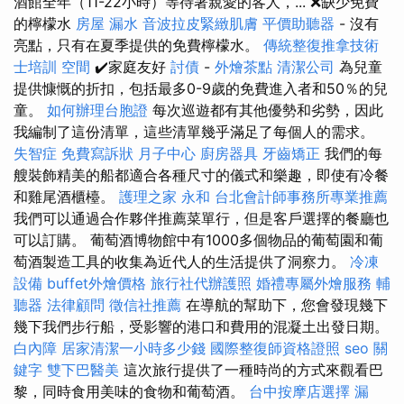
酒館全年（11-22小時）等待著親愛的客人，... ❌缺少免費
的檸檬水
房屋 漏水
音波拉皮緊緻肌膚
平價助聽器
- 沒有
亮點，只有在夏季提供的免費檸檬水。
傳統整復推拿技術
士培訓
空間
✔️家庭友好
討債
-
外燴茶點
清潔公司
為兒童
提供慷慨的折扣，包括最多0-9歲的免費進入者和50％的兒
童。
如何辦理台胞證
每次巡遊都有其他優勢和劣勢，因此
我編制了這份清單，這些清單幾乎滿足了每個人的需求。
失智症
免費寫訴狀
月子中心
廚房器具
牙齒矯正
我們的每
艘裝飾精美的船都適合各種尺寸的儀式和樂趣，即使有冷餐
和雞尾酒櫃檯。
護理之家 永和
台北會計師事務所專業推薦
我們可以通過合作夥伴推薦菜單行，但是客戶選擇的餐廳也
可以訂購。 葡萄酒博物館中有1000多個物品的葡萄園和葡
萄酒製造工具的收集為近代人的生活提供了洞察力。
冷凍
設備
buffet外燴價格
旅行社代辦護照
婚禮專屬外燴服務
輔
聽器
法律顧問
徵信社推薦
在導航的幫助下，您會發現幾下
幾下我們步行船，受影響的港口和費用的混凝土出發日期。
白內障
居家清潔一小時多少錢
國際整復師資格證照
seo 關
鍵字
雙下巴醫美
這次旅行提供了一種時尚的方式來觀看巴
黎，同時食用美味的食物和葡萄酒。
台中按摩店選擇
漏