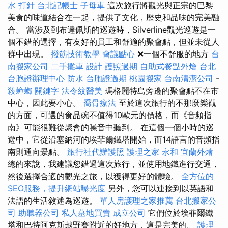
水 打針
台北記帳士
子母車
這次旅行將觀光與正宗的巴黎
美食的味道結合在一起，提供了文化，歷史和品味的完美融
合。 當涉及到布達佩斯的巡遊時，Silverline觀光巡遊是一
個不錯的選擇，有友好的員工和舒適的聚會點，但並未從人
群中出現。
撥筋技術教學
會議點心
❌一個不舒服的地方
台
南搬家公司
二手攤車
設計
護照過期
自助式餐點外燴
台北
台胞證辦理中心
防水
台胞證過期
桃園搬家
台南清潔公司
-
殺蟑螂
關鍵字
法令紋醫美
瑪格麗特島旁邊的聚會點不在市
中心，因此要小心。
喬骨療法
至於這次旅行的不那麼樂觀
的方面，可選的食品碗不值得10歐元的價格，而《音頻指
南》可能很難從聚會的噪音中聽到。 在這個一個小時的巡
遊中，它從沿塞納河的埃菲爾鐵塔開始，而14語言的音頻指
南則通向景點。
旅行社代辦護照
護理之家 永和
宜蘭外燴
總的來說，我建議您錯過這次旅行，並使用地鐵進行交通，
然後選擇合適的觀光之旅，以獲得更好的體驗。
全方位的
SEO服務，提升網站曝光度
另外，您可以連接到以英語和
法語的生活敘述為巡遊。
單人房護理之家推薦
台北搬家公
司
助聽器公司
私人墓地買賣
成立公司
它們位於埃菲爾鐵
塔和巴特阿克斯越野賽附近的好地方，這是完美的。
護理