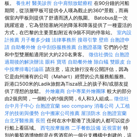
板。
養生村
醫美診所
台中肩頸放鬆療程
在90分鐘的河船
期間，從頂層甲板可提供令人嘆為觀止的360°景觀，而兩
個室內甲板則提供了舒適而誘人的氛圍。 Batobus是一次
跳躍巡遊，它為登陸塞納河的降落和降落提供了一種靈活的
方式，在巴黎的主要景點附近有9個不同的停靠站。
室內設
計推薦
月子餐多少錢
法律事務所
搜尋引擎
壁癌
台胞證申
請
自助餐外燴
台中刮痧服務推薦
台胞證基隆
它們的小型
和中型雙層船適用於大約220名乘客。
徵信社價位
台胞證
過期後的解決辦法
眼科
寶塔
自助餐外燴
除白蟻
雙眼皮
台
中按摩排毒討論區
請注意，這次旅行沒有公開評估，因為
它是由州擁有的公司（Mahart）經營的公共服務船服務。
距港口500米的Ladik旅館為Tisza班上的孩子和/或朋友提
供了理想的放鬆。
外燴廠商
台中專業外燴團隊
較大的部分
由2個房間，一個較小的1個房間，6人和3人組成...
徵信社
台中月子中心
台胞證宜蘭
seo company
消毒公司
人工植
牙的技術與優勢
台中搬家公司推薦
屋頂防水
台胞證宜蘭
台北牙醫推薦
長照
任何在水中厭倦了洗澡的人都可以從步
行船上看區域。
西屯按摩服務
二手餐飲設備
近視雷射
特
別的葡萄酒博物館是在舊酒窖的一個分支機構中創建的，這