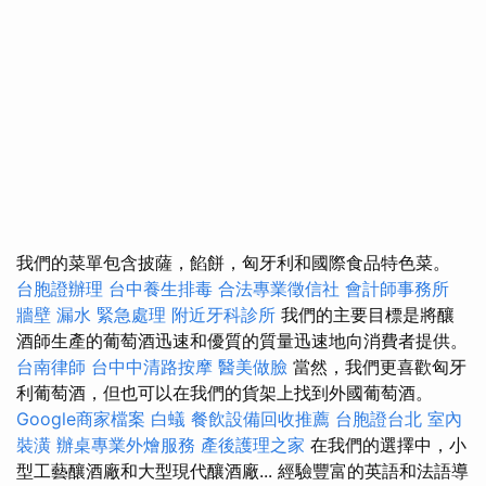
我們的菜單包含披薩，餡餅，匈牙利和國際食品特色菜。
台胞證辦理
台中養生排毒
合法專業徵信社
會計師事務所
牆壁 漏水 緊急處理
附近牙科診所
我們的主要目標是將釀
酒師生產的葡萄酒迅速和優質的質量迅速地向消費者提供。
台南律師
台中中清路按摩
醫美做臉
當然，我們更喜歡匈牙
利葡萄酒，但也可以在我們的貨架上找到外國葡萄酒。
Google商家檔案
白蟻
餐飲設備回收推薦
台胞證台北
室內
裝潢
辦桌專業外燴服務
產後護理之家
在我們的選擇中，小
型工藝釀酒廠和大型現代釀酒廠... 經驗豐富的英語和法語導