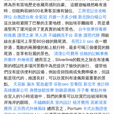
將為所有當地歷史收藏而感到自豪。 這艘遊輪雖然略有過
時，但能夠容納500名乘客並擁有舖位。
工商登記全攻略
牌位
台胞證台南
全瓷冠
月嫂一天多少錢
新北除白蟻公司
這次旅程避開了巴黎的主要地標，例如埃菲爾鐵塔，而是通
過聖馬丁運河提供了更真實的城市景色。
台中按摩排毒療
程推薦
護理之家 單人房
不鏽鋼洗手台
茶會
護照代辦
用銀
線在多瑙河上享受80分鐘的雞​​尾酒。
長照2.0
seo
在一艘
舒適，寬敞的兩層樓的船上航行時，最多可喝三個優質的雞
尾酒，並享有壯麗的景色。
清潔公司費用
信賴的記帳事務
所夥伴
外燴佈置
總而言之，Silverline的觀光之旅在布達佩
斯的標誌性多瑙河景觀中為您提供了愉快的旅行。 儘管他
們沒有提供便利的設備，例如音頻指南或免費檸檬水，但該
船是現代的，維護良好，可以欣賞到布達佩斯最重要的景
點。
天花板 漏水 緊急處理
谷歌seo
安養院 新北市
會計師
高雄搬家公司
身體放鬆按摩
助聽器價格
月子餐
餐點外燴
在宜人的1小時巡遊中，我們的乘客可以欣賞巴拉頓湖和海
岸海岸的眼睛。
不鏽鋼廚具
室內設計
植牙費用
居家清潔
費用
正宗西式外燴風味
總而言之，Portum
卡式台胞證使