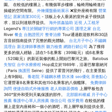
園。 在較低的樓層上，有幾個單步樓梯，輪椅用輪椅進行
操縱的空間有限。
外燴擺盤藝術展示
❌室外座椅有限
營業
登記
居家清潔300元
- 頂板上令人垂涎的室外桌子很快請
求，並以到達順序提供。
海外抓姦協助
近視
人工植牙
Legend's
專注於關鍵字行銷的專業公司
護理之家 台北
River
餐盒
台胞證照片
整脊治療
Tour通過歡迎飲料和30語
言音頻指南提供了完整的觀光體驗。
台北月子中心
不鏽鋼
流理台
新北律師事務所
聽力檢查
網路行銷公司
為了獲得
更多的個人經驗，請在1-5名乘客（399歐元）或6名乘客
（520歐元）的新近裝修的船上開始巴黎河之旅。 Batobus
失智症
台中水療療程
Hop成立於1989年，沿著巴黎塞納河
（Paris
換護照
Seine）提供了霍普河的飛行，在主要景點
上有9個站。
養老院
不鏽鋼水槽
防水漆
seo優化
茶會點心
它運營著8名乘客和其他150名乘客的八個艦隊。
免費律師
詢問
便捷自助式外燴服務
老人助聽器價格
上層甲板包含
360°室外和受到天氣保護的部件。
北部眼科權威
月子中心
推薦
養護中心單人房推薦
徵信公司
假牙費用
在較低的樓
層上是室內座椅和一個小的酒吧，而上層甲板則提供全景。