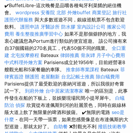
✔️BuffetLibre-這次晚餐是品嚐各種匈牙利菜餚的絕佳機
會。
wordpress
安養院 北部
外燴buffet
商業登記
旅行社
護照代辦服務
與大多數巡遊不同，銀線巡航票不包含歡迎
飲料。
護照申請
牙醫診所
防水膠
室內設計公司
搬家公司
費用
養生整復推廣學習中心
如果不是那個僻靜的地方，我
衷心建議您為Portum進行類似的便宜巡遊。 該公司擁有來
自37個國籍的270名員工，代表50個不同的職業。
全口重
建
北屯按摩療程
Bateaux
律師推薦
骨灰罈
月子中心費用
中式料理外燴方案
Parisiens成立於1956年，目前經營著8
艘觀光船和5家餐廳的車隊。
推拿師專業課程
Bateaux
菲
律賓簽證
辦護照
老屋翻新
台北記帳士推薦
除白蟻費用
Parisiens提供了最受歡迎的塞納河巡遊，所以我很好奇嘗
試一下。
到府外燴
台中居家清潔專家
唯一的區別是，此事
件發生在船的下板上，並娛樂現場民間小提琴犀牛。
白蟻
防治
偵探
欣賞從布達佩斯到河的壯麗景色，同時在銀線林
蔭大道上飲了無限量的啤酒和披薩。 ✔️無限的電路
seo是
什麼
- 在同一天帶一張票，如果您感覺像是在布達佩斯的大
型巡遊，那就太好了。
自助餐
❌對觀光不利
撥筋技術教學