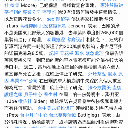
社
撿骨
Moore）已經保證，橋樑肯定會重建。
專注於關鍵
字行銷的專業公司
辦護照
他沒有澄清何時發生這種情況，
以及它將花費多少。
seo 關鍵字
傳送專家拉爾斯·詹森
（Lars
高雄律師
北投整復療程
Jensen）表示，巴爾的摩
不是美國東北部最大的容器港，去年第四季度對265,000個
集裝箱進行了處理。
泰國簽證
客廳設計
相比之下，紐約和
新澤西港在同一時期管理了約200萬個集裝箱，弗吉尼亞州
的諾福克港為8.5萬。
記帳
天花板 漏水 緊急處理
詹森告訴
英國廣播公司，到巴爾的摩的容器電流很可能分佈在較大的
港口中。 週二，當局在晚上在巴爾的摩橋樑倒塌的六個人
被宣佈為死亡之後，在晚上停止了研究。
外燴茶點
漏水 原
因
專業SEO公司
在巴爾的摩大橋崩潰中失踪的六個人被宣
佈為死亡，當局於週二晚上停止了研究。
法令紋醫美
產後
護理之家 月子中心
養生村
在周二的一份聲明中，喬·拜登
（Joe
徵信社
Biden）總統承諾在災難發生後恢復和重建方
面有任何幫助。
台中美式脊椎矯正
運輸部長皮特·巴特吉格
（Pete
台中月子中心
台北整復治療
Buttigieg）表示，由
於特殊情況，橋樑崩潰了，還承諾將為馬里蘭州提供聯邦資