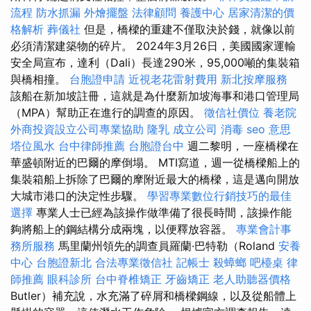
流程
防水抓漏
外燴擺盤
法律顧問
養護中心
居家清潔的價
格解析
葬儀社
但是，橋樑的重建不僅取決於錢，就像以前
必須清潔建築物的碎片。 2024年3月26日，美國國家運輸
安全局宣布，達利（Dali）長達290米，95,000噸的集裝箱
與橋相撞。
台胞證申請
近視老花雷射費用
新北按摩服務
該船在新加坡註冊，這就是為什麼新加坡海事和港口管理局
（MPA）幫助正在進行的調查的原因。
徵信社價位
養老院
外商投資設立公司專業協助
隆乳
成立公司
消毒
seo 意思
塔位風水
台中律師推薦
台胞證台中
週二黎明，一座橋樑在
華盛頓附近的巴爾的摩倒塌。 MTI寫道，週一從橋樑船上的
集裝箱船上拆除了巴爾的摩附近最大的橋樑，這是邁向開放
大城市港口的決定性步驟。
學習專業數位行銷技巧的最佳
選擇
專業人士已經為該操作做準備了很長時間，該操作能
夠將船上的鋼結構分成兩塊，以便釋放容器。
專業會計事
務所服務
馬里蘭州領先的調查員羅蘭·巴特勒（Roland
安養
中心
台胞證新北
合法專業徵信社
記帳士
殺蟑螂
吧檯桌
律
師推薦
眼科診所
台中脊椎矯正
牙齒矯正
老人助聽器價格
Butler）補充說，水充滿了碎屑和橋樑鋼線，以及從船體上