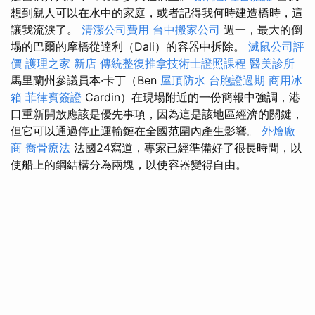
想到親人可以在水中的家庭，或者記得我何時建造橋時，這
讓我流淚了。
清潔公司費用
台中搬家公司
週一，最大的倒
塌的巴爾的摩橋從達利（Dali）的容器中拆除。
滅鼠公司評
價
護理之家 新店
傳統整復推拿技術士證照課程
醫美診所
馬里蘭州參議員本·卡丁（Ben
屋頂防水
台胞證過期
商用冰
箱
菲律賓簽證
Cardin）在現場附近的一份簡報中強調，港
口重新開放應該是優先事項，因為這是該地區經濟的關鍵，
但它可以通過停止運輸鏈在全國范圍內產生影響。
外燴廠
商
喬骨療法
法國24寫道，專家已經準備好了很長時間，以
使船上的鋼結構分為兩塊，以使容器變得自由。