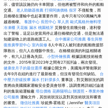
示，儘管該設施仍向卡車開放，但他將被暫停和向外的船舶
交通。
老人助聽器推薦
打掃阿姨價格
假牙
不僅船隻，而
且橋樑在運輸中也起著重要作用，去年只有1200萬輛汽車
越過橋樑。
養護中心
長照中心 單人房
歐式風格外燴料理
冷凍櫃
天花板 漏水
桃園植牙
災難發生前幾分鐘，達利發
出了警報，這足以使當局停止通往橋樑的交通，但是無法通
知建築物上的道路維護工人。
台中搬家公司推薦
養生與整
復推廣學習中心
室內裝修
8人中有2人被到達的船舶救援部
隊救出，但六人在殘骸中喪生。 在橋樑崩潰的利益相關者
中，有六人註冊為失踪。
小型外燴推薦
根據該船技術檢查
的文件，2015年至2023年之間有27項評論，兩次發現。
健康坐月子的最佳選擇
根據公開文件，美國海岸警衛隊於
去年9月在紐約進行了最新檢查，但沒有發現任何缺陷。
台
中壓力舒緩按摩
漏水 打針撐多久
董事說，對災難狀況的調
查將由美國國家運輸安全委員會領導，該調查將詳細討論達
利的集裝箱運輸廠
塔位價格
花葬陽明山
辦護照
-
專業外燴
公司服務
運輸文件，其技術狀況以及對其技術狀況和審查
的審查。
徵信社推薦
珍妮弗·霍格尼（Jennifer
醫美項目