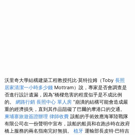
沃里奇大學結構建築工程教授托比·莫特拉姆（Toby
長照
居家清潔一小時多少錢
Mottram）說，專家是否會調查是
否進行設計遺漏，因為“橋樑危害的程度似乎是不成比例
的。
網路行銷
長照中心 單人房
”崩潰的結構可能會造成嚴
重的經濟損失，直到其作品阻礙了巴爾的摩港口的交通。
柬埔寨旅遊簽證辦理
律師收費
該船的手術效應海軍陸戰隊
有限公司在一份聲明中宣布，該船的船員和在跑步時在政府
橋上服務的兩名指南完好無損。
植牙
運輸部長皮特·巴特吉