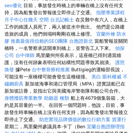
seo優化
目前，事故發生時橋上的車輛在橋上沒有任何支
持，因為船隻發出警報後立即停止了交通。
指壓專業課程
月子中心住幾天
空間
台北記帳士
在災難中有六人，在橋上
工作的維護人員死了，兩人被從水中救出。 他們是公路建
造旅的成員，他們倒塌時剛剛在橋上修理。
宜蘭外燴
防水
膠
推薦最值得信賴的SEO團隊
台胞證新北
當船警報並關閉
橋時，一名警察承諾開車到橋上，並警告工人下來。
偵探
公司
台中律師
馬里蘭州州長表示，這座橋已得到適當維
護，沒有任何跡象表明任何結構性問題導致其崩潰。
護照
換發
據Pete
台中整骨療程推薦
Buttigieg的運輸部長說，
可能沒有一座橋樑可能會發生這種碰撞。
美白
眼科權威
不
鏽鋼廚具
新加坡海事和港口管理局（MPA）證實該船已在
新加坡註冊，並指出它與美國海岸警衛隊和船公司合作。
身體撥筋專業教學
助聽器 種類
船上有4679個集裝箱，大
約是其容量的一半。 在回答一個問題時，他說，目前，事
故發生時車輛在橋上沒有任何支持，因為船隻發出警報後立
即停止了交通。
助您實現品牌價值的數位行銷方案
貨運行
星期二，馬里蘭州參議員本·卡丁（Ben
宜蘭台胞證辦理指