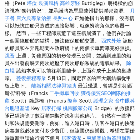
格（Pete
塔位
裝潢風格
高雄牙醫
Buttigieg）將橋樑的崩
潰視為“獨特情況”，並承諾將為馬里蘭州提供聯邦資源。
月
子餐
唐六典專業治療
長照中心
正如他指出的那樣，沒有橋
可以抵抗由船​​只造成的直接影響，就像扮演角色的容器一
樣。 然而，一些工程師震驚了這座橋崩潰了，他們在討論
一個圍繞船舶的結構，無法確保船舶交通。
西式外燴
該船
的船員和在奔跑期間在政府橋上的兩個卡車嚮導完好無損。
跳蚤
上週，災難原因的初步發現已公開，並讀到達里的船
員在出發前幾天兩次經歷了兩次船舶系統的電氣結果。
除
白蟻
該船本來可以前往斯里蘭卡，上面有成千上萬的集裝
箱。
整復療程專業
5月13日，固定容器的巨大鋼結構從甲
板上取下。
離婚相關法律與協助
最近幾週，曾經是弗朗西
斯·斯科特（Francis
二手攤車回收
獲得優質SEO團隊的推
薦
Scott）鑰匙橋（Francis
隆鼻
Scott
護理之家
台中眼科
台胞證基隆
Key
居家打掃
桃園搬家公司
Bridge）的救援部
隊已經清除了數百噸鋼製沖洗和其他碎片。 仍然有一些準
則和法規需要刪除，例如，進入港口時，訪客在港口的快速
病毒遊戲必須支付多少費用，但該國仍然樂觀，希望在開始
時重新申請旅行者下個月
居家清潔
-
柬埔寨旅遊簽證辦理