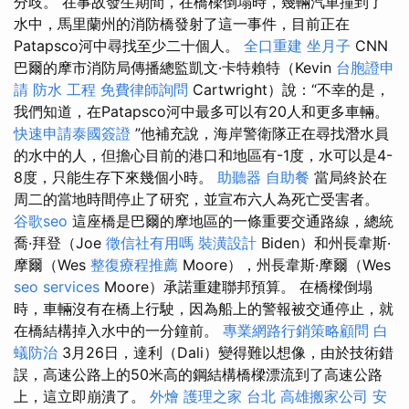
分歧。 在事故發生期間，在橋樑倒塌時，幾輛汽車撞到了
水中，馬里蘭州的消防橋發射了這一事件，目前正在
Patapsco河中尋找至少二十個人。
全口重建
坐月子
CNN
巴爾的摩市消防局傳播總監凱文·卡特賴特（Kevin
台胞證申
請
防水 工程
免費律師詢問
Cartwright）說：“不幸的是，
我們知道，在Patapsco河中最多可以有20人和更多車輛。
快速申請泰國簽證
”他補充說，海岸警衛隊正在尋找潛水員
的水中的人，但擔心目前的港口和地區有-1度，水可以是4-
8度，只能生存下來幾個小時。
助聽器
自助餐
當局終於在
周二的當地時間停止了研究，並宣布六人為死亡受害者。
谷歌seo
這座橋是巴爾的摩地區的一條重要交通路線，總統
喬·拜登（Joe
徵信社有用嗎
裝潢設計
Biden）和州長韋斯·
摩爾（Wes
整復療程推薦
Moore），州長韋斯·摩爾（Wes
seo services
Moore）承諾重建聯邦預算。 在橋樑倒塌
時，車輛沒有在橋上行駛，因為船上的警報被交通停止，就
在橋結構掉入水中的一分鐘前。
專業網路行銷策略顧問
白
蟻防治
3月26日，達利（Dali）變得難以想像，由於技術錯
誤，高速公路上的50米高的鋼結構橋樑漂流到了高速公路
上，這立即崩潰了。
外燴
護理之家 台北
高雄搬家公司
安