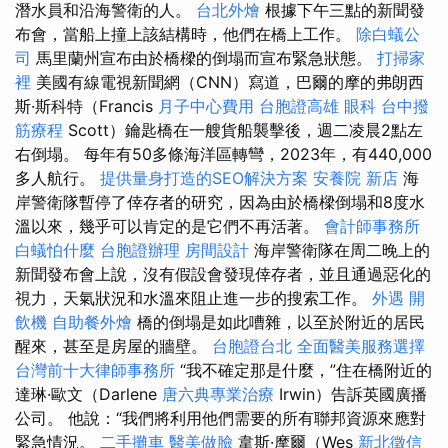
潛水員和沿海警衛的人。
台北外燴
根據下午三點的新聞發
布會，當船上撞上該結構時，他們在橋上工作。
除白蟻公
司
馬里蘭州宣布由於橋樑的倒塌而宣布緊急狀態。
打掃家
裡
美國有線電視新聞網（CNN）寫道，巴爾的摩的弗朗西
斯·斯科特（Francis
月子中心費用
台胞證高雄
眼科
台中撥
筋療程
Scott）鑰匙橋在一艘貨船襲擊後，週二凌晨2點左
右倒塌。 每年有50多條海洋區轉彎，2023年，有440,000
多人航行。
提供量身打造的SEO解決方案
安養院 新店
海
岸警衛隊暫停了倖存者的研究，因為由於橋樑倒塌和8度水
溫以來，幾乎可以肯定的是它們不再活著。
會計師事務所
白蟻怕什麼
台胞證辦理
房間設計
海岸警衛隊在周二晚上的
新聞發布會上說，沒有假設會發現倖存者，並且通過惡化的
視力，天氣狀況和水溫來阻止進一步的搜索工作。
外遇
開
飲機
自助餐外燴
橋的倒塌是如此嘈雜，以至於附近的居民
醒來，甚至是房屋的牆壁。
台胞證台北
全面醫美服務選擇
台灣前十大律師事務所
“我不確定那是什麼，”住在橋附近的
達琳·歐文（Darlene
唐六典專業治療
Irwin）告訴英國廣播
公司。 他說：“我們將利用他們需要的所有聯邦資源來應對
緊急情況。
二手攤車
醫美做臉
韋斯·摩爾（Wes
新北徵信