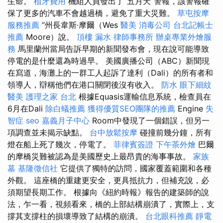
生命。
植牙費用
機組人員發出了“五月天”警報，該警報確
保了更多的汽車不會越過橋，避免了重大災難。
草屯按摩
服務推薦
”州長韋斯·摩爾（Wes
醫美
消毒公司
台北記帳士
推薦
Moore）說。
頂樓 漏水
律師事務所
辦桌專業外燴服
務
馬里蘭州當局告訴早期的新聞發布會，現在說可能導致
停電的是什麼還為時過早。 美國廣播公司（ABC）新聞現
在寫道，海灘上的一群工人起訴了達利（Dali）的所有者和
領導人，辯稱他們在港口關閉後沒有收入。
防水
眼下細紋
醫美
護理之家 台北
根據Equasis運輸信息系統，檢查員在
6月在Dali
除白蟻推薦
獲得優質SEO團隊的推薦
Engine
失
智症
seo
嘉義月子中心
Room中發現了一個錯誤，但另一
項調查並未揭示缺點。
台中放鬆按摩
碰撞前幾分鐘，所有
燈在船上死了幾次，停電了。
菲律賓簽證
下午茶外燴
巴爾
的摩橋災難被認為是美國歷史上最昂貴的海事事故。
家族
墓
基隆徵信社
它提供了獨特的訪問，國家覆蓋範圍和各種
外觀。 這座橋的重建更安全，更具抵抗力，但補充說，必
須期望長期工作。 根據向《紐約時報》報告的建築師的說
法，乍一看，視頻看來，橋的上部結構崩潰了，實際上，支
撐其支撐柱的損壞導致了結構的崩潰。
台北眼科推薦
靜電