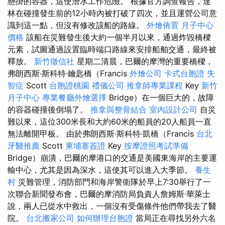
懸掛的容器，這使潛水工作危險。 根據官方調查報告，達
林在碰撞發生前的12小時內被打破了四次，並且運營公司意
識到這一點，但沒有修改該船的路線。
外燴佈置
月子中心
價格
該船在災難發生後大約一個半月以來，通過炸毀橋樑
元素，試圖通過設置臨時端口路線來安排船舶交通，最終被
釋放。
新竹徵信社
星期二清晨，巴爾的摩灣的重要橋樑，
弗朗西斯·斯科特·鑰匙橋（Francis
外燴公司
卡式台胞證
失
智症
Scott
台胞證桃園
禮儀公司
推拿師專業課程
Key
新竹
月子中心
專業餐廳外燴選擇
Bridge）在一個巨大的，故障
的容器碰撞後倒塌了。
推拿與整骨結合
室內設計公司
自災
難以來，這位300米長和大約60米的船員的20人船員一直
無法離開甲板。 由於弗朗西斯·斯科特·凱橋（Francis
台北
牙醫推薦
Scott
柬埔寨簽證
Key
按摩證照考試準備
Bridge）崩潰，巴爾的摩港口的交通是美國東海岸的主要運
輸中心，尤其是因為深水，這使其可以進入大季節。
養生
村
災難管理，消防部門和海岸警衛隊於早上7:30舉行了一
次聯合新聞發布會，巴爾的摩消防局負責人詹姆斯·華萊士
說，兩人已從水中救出，一個沒有受傷條件他們帶我去了醫
院。
台北搬家公司
如何辦理台胞證
當局正在尋找另外六名