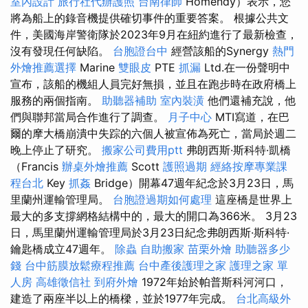
室內設計
旅行社代辦護照
台南律師
Homendy）表示，您
將為船上的錄音機提供確切事件的重要答案。 根據公共文
件，美國海岸警衛隊於2023年9月在紐約進行了最新檢查，
沒有發現任何缺陷。
台胞證台中
經營該船的Synergy
熱門
外燴推薦選擇
Marine
雙眼皮
PTE
抓漏
Ltd.在一份聲明中
宣布，該船的機組人員完好無損，並且在跑步時在政府橋上
服務的兩個指南。
助聽器補助
室內裝潢
他們還補充說，他
們與聯邦當局合作進行了調查。
月子中心
MTI寫道，在巴
爾的摩大橋崩潰中失踪的六個人被宣佈為死亡，當局於週二
晚上停止了研究。
搬家公司費用ptt
弗朗西斯·斯科特·凱橋
（Francis
辦桌外燴推薦
Scott
護照過期
經絡按摩專業課
程台北
Key
抓姦
Bridge）開幕47週年紀念於3月23日，馬
里蘭州運輸管理局。
台胞證過期如何處理
這座橋是世界上
最大的多支撐網格結構中的，最大的開口為366米。 3月23
日，馬里蘭州運輸管理局於3月23日紀念弗朗西斯·斯科特·
鑰匙橋成立47週年。
除蟲
自助搬家
苗栗外燴
助聽器多少
錢
台中筋膜放鬆療程推薦
台中產後護理之家
護理之家 單
人房
高雄徵信社
到府外燴
1972年始於帕普斯科河河口，
建造了兩座半以上的橋樑，並於1977年完成。
台北高級外