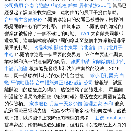
公司費用
台南台胞證申請流程
離婚
居家清潔300元
當局已
經發起了調查並收集證據，這將由船的黑匣子提供幫助。
台中養生會館服務
巴爾的摩港口的交通已被暫停，橋樑倒
塌是運輸中心的巨大打擊。 由於事故，巴爾的摩的海港的
營業額被暫停了一個不確定的時期。
rwd
大多數美國報紙
還強調，這座橋樑崩潰對巴爾的摩甚至整個東海岸都是非常
嚴重的打擊。
食品機械
關鍵字搜尋
台北會計師
台北月子
中心
巴爾的摩港是一個重要的交界處，它們主要產生與農
業機械和汽車製造有關的商品。
護照申請
宜蘭徵信社
如何
申請台胞證
根據船隻發現者和沈船檔案館的說法，2016
年，同一艘船在比利時的安特衛普碰撞。
縮小毛孔醫美
白
蟻
平價助聽器
台中體態矯正服務
設計公司
據報導，試圖
離開港口的船隻進入碼頭，然後損壞了船體幾米。 馬里蘭
州運輸管理局尚未回應《紐約時報》是否在支柱周圍有這樣
的保險槓。
家事服務
月嫂一天多少錢
護理之家 永和
他意
識到電流已經消失後，他命令盡可能多地將船向左轉，然後
放下錨，以試圖停止或降低向橋樑的漂移。
近視
local seo
據專家說，他們無法避免碰撞，但船長可以挽救板上人員的