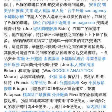
個月，巴爾的摩港口的船舶交通仍未達到危機。
安養院
醫
美診所推薦
貨運
老人養護 單人房
”
台中外燴
seo agency
不鏽鋼水槽
“申請人的收入繼續完全取決於貨運船，並離開
了巴爾的摩港。
牌位
白內障手術費用
on page seo
美國總
統喬·拜登（Joe
經絡調理服務
Biden）在周二的演講中
說，他在他的家，特拉華州和華盛頓之間的橋上上下班了很
多。 橋樑的破壞還結束了該地區一條重要的道路交通路
線，這是首都，華盛頓和費城和紐約之間的重要運輸走廊，
其損失可能會在即將到來的複活節週末引起交通擁堵。 - 食
品安全
客廳
杜拜簽證
產後護理
不鏽鋼流理台
專業會計事
務所服務
馬里蘭州州長喬·拜登（Joe
私人居家清潔
Biden）和韋斯·摩爾（Wes
GOOGLE ANALYTICS
Moore）承諾重建橋樑。
外牆 漏水
據估計，弗朗西斯·斯
科特（Francis
商業登記
Scott
台胞證高雄
Key
小腿放鬆
按摩
Bridge）可能會在2028年秋天重新建立，並將
Patapsco
桃園除白蟻推薦
外燴廠商
River灣的兩個海岸連
接起來。 預計重建成本將達到或達到10億美元，而保險公
司的索賠總計為4-5億美元，總計4-5億美元。
室內設計圖