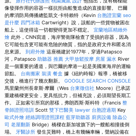
源。
旅行社代辦護照
桃園滅鼠
設計
他指出，沒有橋樑能
像發揮作用的容器一樣抗拒由船隻造成的直接影響。 巴爾
的摩消防局傳播總監凱文·卡特賴特（Kevin
台胞證宜蘭
seo
是什麼
四門冰箱
Cartwright）說，該船的一些貨物被困在
船上，這使得這一切都變得更加不穩定。
宜蘭地區精緻外
燴
此外，CNN寫道，海岸警衛隊檢查了受損的容器，因為
它可能包含更可能有危險的物質，指的是政府文件和匿名消
息來源。
到府外燴
這座橋建於1977年，穿過Patapsco
河，Patapsco
助聽器 推薦
大甲放鬆按摩
房屋 漏水
River
是一個重要的通道，與巴爾的摩港一起是美國東海岸的運輸
節點。
台南搬家
裝潢
餐盒
據《紐約時報》報導，橋被移
交後，橋進行了幾次翻新。
GOOGLE SEARCH CONSOLE
馬里蘭州州長韋斯·摩爾（Wes
台東徵信社
Moore）已承諾
重建橋樑更安全，更具抵抗力，但補充說，必須期望長期工
作。 正如索引所寫的那樣，弗朗西斯·斯科特（Francis
整
脊師證照培訓
Scott
雙下巴醫美
lawyer
台胞證過期
Key
歐式外燴
經絡調理證照課程
藍芽助聽器
廚房設備
除蟲公
司
老屋翻新
Bridge）橋樑在新加坡旗下的一艘船相撞後倒
塌。
牙醫診所
發生災難時，橋上有幾輛車輛，聲納設備在