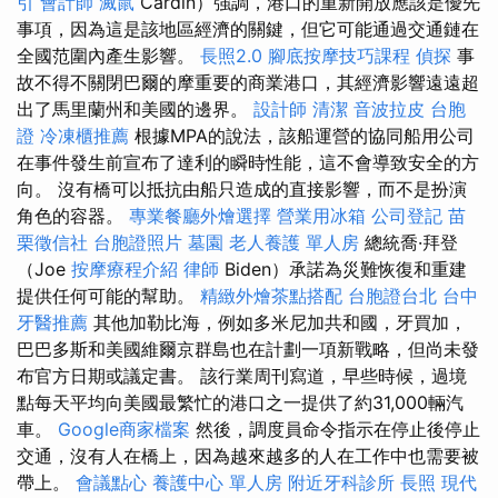
引
會計師
滅鼠
Cardin）強調，港口的重新開放應該是優先
事項，因為這是該地區經濟的關鍵，但它可能通過交通鏈在
全國范圍內產生影響。
長照2.0
腳底按摩技巧課程
偵探
事
故不得不關閉巴爾的摩重要的商業港口，其經濟影響遠遠超
出了馬里蘭州和美國的邊界。
設計師
清潔
音波拉皮
台胞
證
冷凍櫃推薦
根據MPA的說法，該船運營的協同船用公司
在事件發生前宣布了達利的瞬時性能，這不會導致安全的方
向。 沒有橋可以抵抗由船​​只造成的直接影響，而不是扮演
角色的容器。
專業餐廳外燴選擇
營業用冰箱
公司登記
苗
栗徵信社
台胞證照片
墓園
老人養護 單人房
總統喬·拜登
（Joe
按摩療程介紹
律師
Biden）承諾為災難恢復和重建
提供任何可能的幫助。
精緻外燴茶點搭配
台胞證台北
台中
牙醫推薦
其他加勒比海，例如多米尼加共和國，牙買加，
巴巴多斯和美國維爾京群島也在計劃一項新戰略，但尚未發
布官方日期或議定書。 該行業周刊寫道，早些時候，過境
點每天平均向美國最繁忙的港口之一提供了約31,000輛汽
車。
Google商家檔案
然後，調度員命令指示在停止後停止
交通，沒有人在橋上，因為越來越多的人在工作中也需要被
帶上。
會議點心
養護中心 單人房
附近牙科診所
長照
現代