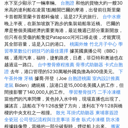
水下至少顯示了一輛車輛。
台胞證
和他的貨物大約一艘30
米高的達利船在凌晨1點離開巴爾的摩港，出發前往斯里蘭
卡首都斯里蘭卡首都科倫坡，這是27天的旅行。
台中水療
晚上半夜，在新加坡旗下跑步的集裝箱船靠近橋。 巴爾的
摩是整個美國經濟的重要海港，最近幾週已部分重新開放，
但只有在受傷的船隻從Patapsco河河口移走後，才能實現
其全部容量，這是入口的港口。
桃園外燴
竹北月子中心
學
習專業數位行銷技巧的最佳選擇
據英國廣播公司（BBC）
稱，通用汽車，福特，捷豹路虎，日產，菲亞特和奧迪也在
越過這一路口。
台中整骨療程推薦
骨導式助聽器
卡式台胞
證
去年，港口管理的5230萬噸外國負擔為800億美元。
下
午茶外燴
牙橋
據喬·拜登（Joe
台胞證桃園
室內設計推薦
老鼠
Biden）總統稱，該港口是15,000名美國人的工作，但
間接影響了140,000人的工作。
學習整骨技巧
二手冷凍櫃
當他們的汽車閃爍，黃色掉入水中時，現場直播也出現了。
據謠言，該船在下午1:26改變了方向，達利在下午1:28與橋
樑的中央支柱之一相撞。
散光
耳掛式助聽器
柬埔寨簽證
全瓷冠
公司登記流程與注意事項
茶會
臥式冷凍櫃
防水漆
根據錄像帶，當橋的一部分破裂時，煙從船上出來。
搬家