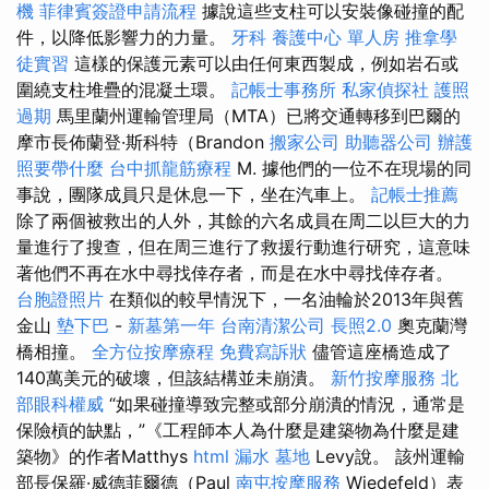
機
菲律賓簽證申請流程
據說這些支柱可以安裝像碰撞的配
件，以降低影響力的力量。
牙科
養護中心 單人房
推拿學
徒實習
這樣的保護元素可以由任何東西製成，例如岩石或
圍繞支柱堆疊的混凝土環。
記帳士事務所
私家偵探社
護照
過期
馬里蘭州運輸管理局（MTA）已將交通轉移到巴爾的
摩市長佈蘭登·斯科特（Brandon
搬家公司
助聽器公司
辦護
照要帶什麼
台中抓龍筋療程
M. 據他們的一位不在現場的同
事說，團隊成員只是休息一下，坐在汽車上。
記帳士推薦
除了兩個被救出的人外，其餘的六名成員在周二以巨大的力
量進行了搜查，但在周三進行了救援行動進行研究，這意味
著他們不再在水中尋找倖存者，而是在水中尋找倖存者。
台胞證照片
在類似的較早情況下，一名油輪於2013年與舊
金山
墊下巴
-
新墓第一年
台南清潔公司
長照2.0
奧克蘭灣
橋相撞。
全方位按摩療程
免費寫訴狀
儘管這座橋造成了
140萬美元的破壞，但該結構並未崩潰。
新竹按摩服務
北
部眼科權威
“如果碰撞導致完整或部分崩潰的情況，通常是
保險槓的缺點，”《工程師本人為什麼是建築物為什麼是建
築物》的作者Matthys
html
漏水
墓地
Levy說。 該州運輸
部長保羅·威德菲爾德（Paul
南屯按摩服務
Wiedefeld）表