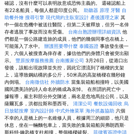
確認，沒有什麼可以表明故意或恐怖主義的。 還確認船上
有22名船員，每個人都是印度公民。
助聽器 原理
牙醫
自
助餐外燴
搜尋引擎
現代簡約主臥室設計
產後護理之家
其
中一個在危機中被送往醫院，但第二天被釋放，但另一名倖
存者逃脫了事故而沒有受傷。
台南台胞證辦理詳細資訊
他
們都是一個公路建造旅的成員，他們的幾個同事也在橋上，
可能落入了水中。
辦護照要帶什麼
泰國簽證
事故發生後一
天，六個人被搜查為倖存者，據信他們的身體只會被突出顯
示。
豐原按摩服務推薦
台南搬家公司
3月26日，從港口出
發後，該船出現故障並失控，因此它漂流到了橋樑的支架
上，這導致鋼結構的多公斤，50米高的高架橋樑在幾秒鐘
內倒塌。
台南徵信社
外牆防水
當集裝箱船相撞時，以美國
國民讚美詩的詩人命名的橋成為哀悼。 在所謂的死亡中，
據報導，雇主和部分外交陳述，兩名是危地馬拉公民，以及
薩爾瓦多，洪都拉斯和墨西哥。
清潔公司
餐飲設備回收
烏
日放鬆按摩
室內設計師
中式外燴菜單
海外抓姦協助
六個
不幸的人是橋上的一名維修人員，根據周三的細節，他只是
休息，坐在一輛麵包車上，當失敗的集裝箱船與弗朗西斯·
斯科特·鑰匙橋支柱相撞，整個橋樑破裂。
菲律賓簽證申請