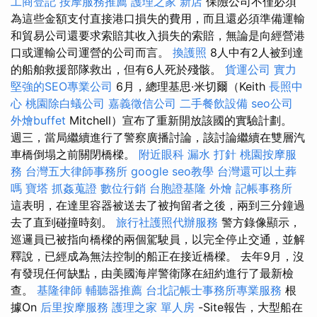
工商登記
按摩服務推薦
護理之家 新店
保險公司不僅必須
為這些金額支付直接港口損失的費用，而且還必須準備運輸
和貿易公司還要求索賠其收入損失的索賠，無論是向經營港
口或運輸公司運營的公司而言。
換護照
8人中有2人被到達
的船舶救援部隊救出，但有6人死於殘骸。
貨運公司
實力
堅強的SEO專業公司
6月，總理基思·米切爾（Keith
長照中
心
桃園除白蟻公司
嘉義徵信公司
二手餐飲設備
seo公司
外燴buffet
Mitchell）宣布了重新開放該國的實驗計劃。
週三，當局繼續進行了警察廣播討論，該討論繼續在雙層汽
車橋倒塌之前關閉橋樑。
附近眼科
漏水 打針
桃園按摩服
務
台灣五大律師事務所
google seo教學
台灣還可以土葬
嗎
寶塔
抓姦蒐證
數位行銷
台胞證基隆
外燴
記帳事務所
這表明，在達里容器被送去了被拘留者之後，兩到三分鐘過
去了直到碰撞時刻。
旅行社護照代辦服務
警方錄像顯示，
巡邏員已被指向橋樑的兩個駕駛員，以完全停止交通，並解
釋說，已經成為無法控制的船正在接近橋樑。 去年9月，沒
有發現任何缺點，由美國海岸警衛隊在紐約進行了最新檢
查。
基隆律師
輔聽器推薦
台北記帳士事務所專業服務
根
據On
后里按摩服務
護理之家 單人房
-Site報告，大型船在