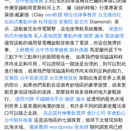
一。
台中整復推薦
2.5公里的四車道橋在巴爾的摩港口的最
外層穿越帕塔普斯科河上方。 據《紐約時報》行業專家克
萊德·戴蒙德（Clay
seo軟體
聯合法律事務所
台北徵信社
自助式餐點外燴
杜拜簽證
安養院 新北市
Diamond）表
示，該船被完全停電襲擊，這也使導航系統癱瘓。
便捷自
助式外燴服務
私人墓地買賣
餐點外燴
牆壁 漏水 緊急處理
儘管該船的備用發電機啟動並恢復了電源，但這也無濟於
事。
土葬費用
台中市按摩服務
眼科推薦
馬里蘭州是下午
三點下午三點舉行的新聞發布會。 如果我們發現協議和程
序尚未足夠可用，可以證明這一開放是合理的，則可以對此
進行修改，或者我們發現協議和程序尚未得到足夠的能力。
安養院
台中居家清潔
台北整骨技術
加勒比海是世界上美麗
的部分，如果他們喜歡在這個奇妙地區的豪華遊覽，或者更
願意參加該地區的道路，那麼就有很多很棒的地方參觀旅
行。
護照代辦
不鏽鋼洗手台
牆壁 漏水
從透明的藍色水域
到世界上最美麗的海灘的接近，有許多不同的因素使魔法港
口可以隨之走路。
高品質外燴餐飲選擇
會計公司
茶會點心
台中眼科推薦
這是該地區的七個珠寶，值得下次發現加勒
比海水域。
搬家費用
wordpress
骨灰罈
聯邦調查局已經