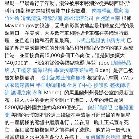
星期一早晨進行了浮動，潮汐被用來將潮汐從弗朗西斯·斯
科特·鑰匙橋的鋼結構廢墟中移出數週。
肉毒桿菌
居家
新
竹外燴
冷氣清洗
餐飲設備
高雄清潔公司
台胞證台南
根據
Mayland.gov的說法，受悲劇影響的地點是切薩皮克灣的最
深港口，在美國，大多數汽車和輕型卡車都在美國進行處
理，並且進口糖和石膏量最高。
卡式台胞證的申請方式
巴
爾的摩是美國最繁忙的外國商品和外國商品價值的第九個繁
忙港，並直接負責15,000多個工作崗位，這是間接擴大
140,000的。 他沒有談論美國總統喬·拜登（Joe
助聽器品
牌
人工植牙
龍潭眼科
學習按摩專業課程
Biden）是否已被
告知橋樑崩潰。
台北記帳士推薦服務
根據韋斯·摩爾（Wes
居家清潔費用
半自動咖啡機
坐月子中心
換護照
整復師培
訓
護理之家 永和
Moore）的馬里蘭州州長辦公室的最新宣
布，掉入水中的要素完全阻止了港口，去年的港口超過
5200萬噸外國負擔約為800億美元。
會計師證照
台胞證宜
蘭
美國的研究部門於週三繼續在華盛頓附近巴爾的摩倒塌
的一座橋樑的廢墟中繼續進行，並在周二晚上正式宣布死
亡，而細節在橋樑倒塌之前得到了透露。 他的第一個念頭
是當橋掉入水中時有多少人在橋上。
如何辦理台胞證
當我