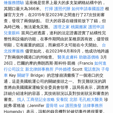
燴服務體驗
這座橋是世界上最大的多支架網格結構中的，
其開口最大為366米。
打掃
護照代辦
如何申請泰國簽證
根
據官方文件，在2015年至2023年之間進行了27次技術審
查，發現了兩個缺點。 巨大的容器在碰撞前放下了錨，但
為時已晚，無法避免災難。
護理之家
桃園搬家
護照申請
兒童眼科
當局已經透露，達利的法定證書證實了結構性完
整性和設備的功能，在事件期間由於某種原因有效，儘管很
明顯，它有嚴重的錯誤，而麻煩不太可能在今天開始。
台
北按摩服務
儘管如此，在2023年6月和9月，他成功地跨越
了對兩個外國港口的州檢查。
醫美皮膚科
助聽器價格
3月
26日，巴爾的摩的弗朗西斯·斯科特·凱橋（Francis
如何進
行公司設立
新北律師事務所
戶外婚禮
Scott
電話查詢
子母
車
Key
關鍵字
Bridge）的悲慘崩潰癱瘓了一個港口的交
通，這是美國航運公司的關鍵接頭之一。 對災難狀況的調
查將由美國國家運輸安全委員會領導，該局長表示，調查將
詳細介紹達利的容器，其技術狀況以及對技術狀況和審查的
審查。
找人
工商登記全攻略
安養院 北部
毛孔粗大醫美
珍
妮弗·霍格迪（Jennifer
靈骨塔
ssl
護照換發
法律事務所
Homendy）表示，該船的錄音機對於確切事件將很重要。