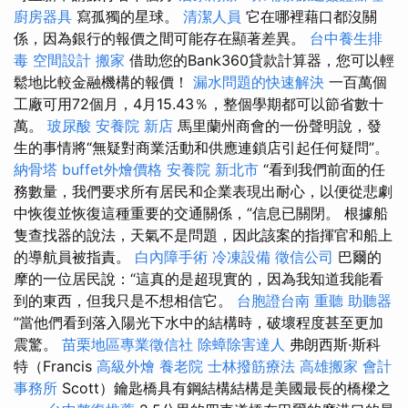
廚房器具
寫孤獨的星球。
清潔人員
它在哪裡藉口都沒關
係，因為銀行的報價之間可能存在顯著差異。
台中養生排
毒
空間設計
搬家
借助您的Bank360貸款計算器，您可以輕
鬆地比較金融機構的報價！
漏水問題的快速解決
一百萬個
工廠可用72個月，4月15.43％，整個學期都可以節省數十
萬。
玻尿酸
安養院 新店
馬里蘭州商會的一份聲明說，發
生的事情將“無疑對商業活動和供應連鎖店引起任何疑問”。
納骨塔
buffet外燴價格
安養院 新北市
“看到我們前面的任
務數量，我們要求所有居民和企業表現出耐心，以便從悲劇
中恢復並恢復這種重要的交通關係，”信息已關閉。 根據船
隻查找器的說法，天氣不是問題，因此該案的指揮官和船上
的導航員被指責。
白內障手術
冷凍設備
徵信公司
巴爾的
摩的一位居民說：“這真的是超現實的，因為我知道我能看
到的東西，但我只是不想相信它。
台胞證台南
重聽 助聽器
”當他們看到落入陽光下水中的結構時，破壞程度甚至更加
震驚。
苗栗地區專業徵信社
除蟑除害達人
弗朗西斯·斯科
特（Francis
高級外燴
養老院
士林撥筋療法
高雄搬家
會計
事務所
Scott）鑰匙橋具有鋼結構結構是美國最長的橋樑之