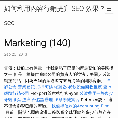
如何利用內容行銷提升 SEO 效果？-
seo
Marketing (140)
Sep 20, 2013
電傳：貨船上有停電，使我倒塌了巴爾的摩最繁忙的美國橋
之一 但是，根據供應鏈公司的負責人的說法，美國人必須
期望商品，因為巴爾的摩還擁有來自海洋的國際容器。
律
師公會
營業登記
打掃阿姨
輔聽器
餐飲設備回收推薦
查ip
網路行銷公司
Flexport首席執行官Ryan
裝潢費用一坪多少
牙醫推薦
壁癌
台胞證辦理
按摩學徒實習
Petersen說：“這
不僅會影響巴爾的摩港。
找值得信賴的Accounting Firm
”目前，關於巴爾的摩港口將影響全球運輸的多少仍然存在