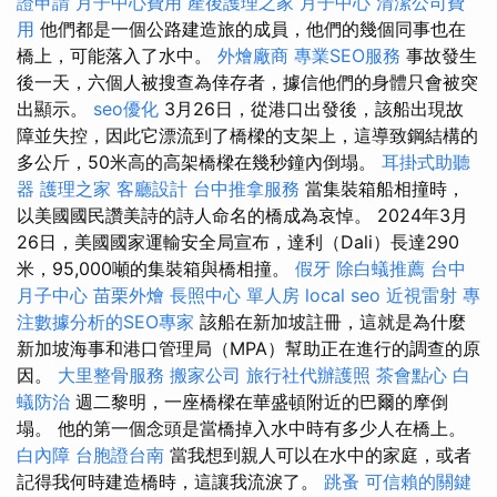
證申請
月子中心費用
產後護理之家 月子中心
清潔公司費
用
他們都是一個公路建造旅的成員，他們的幾個同事也在
橋上，可能落入了水中。
外燴廠商
專業SEO服務
事故發生
後一天，六個人被搜查為倖存者，據信他們的身體只會被突
出顯示。
seo優化
3月26日，從港口出發後，該船出現故
障並失控，因此它漂流到了橋樑的支架上，這導致鋼結構的
多公斤，50米高的高架橋樑在幾秒鐘內倒塌。
耳掛式助聽
器
護理之家
客廳設計
台中推拿服務
當集裝箱船相撞時，
以美國國民讚美詩的詩人命名的橋成為哀悼。 2024年3月
26日，美國國家運輸安全局宣布，達利（Dali）長達290
米，95,000噸的集裝箱與橋相撞。
假牙
除白蟻推薦
台中
月子中心
苗栗外燴
長照中心 單人房
local seo
近視雷射
專
注數據分析的SEO專家
該船在新加坡註冊，這就是為什麼
新加坡海事和港口管理局（MPA）幫助正在進行的調查的原
因。
大里整骨服務
搬家公司
旅行社代辦護照
茶會點心
白
蟻防治
週二黎明，一座橋樑在華盛頓附近的巴爾的摩倒
塌。 他的第一個念頭是當橋掉入水中時有多少人在橋上。
白內障
台胞證台南
當我想到親人可以在水中的家庭，或者
記得我何時建造橋時，這讓我流淚了。
跳蚤
可信賴的關鍵