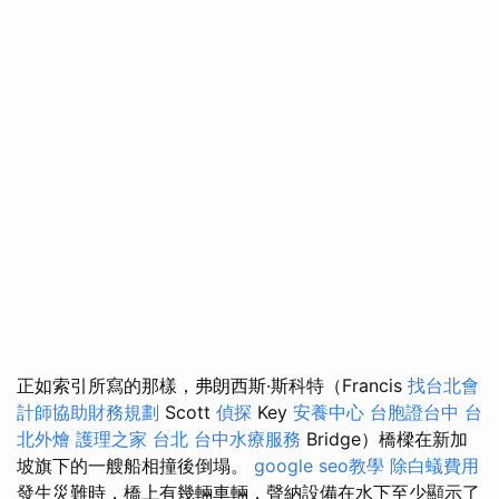
正如索引所寫的那樣，弗朗西斯·斯科特（Francis
找台北會
計師協助財務規劃
Scott
偵探
Key
安養中心
台胞證台中
台
北外燴
護理之家 台北
台中水療服務
Bridge）橋樑在新加
坡旗下的一艘船相撞後倒塌。
google seo教學
除白蟻費用
發生災難時，橋上有幾輛車輛，聲納設備在水下至少顯示了