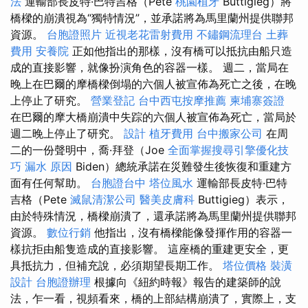
法
運輸部長皮特·巴特吉格（Pete
桃園植牙
Buttigieg）將
橋樑的崩潰視為“獨特情況”，並承諾將為馬里蘭州提供聯邦
資源。
台胞證照片
近視老花雷射費用
不鏽鋼流理台
土葬
費用
安養院
正如他指出的那樣，沒有橋可以抵抗由船​​只造
成的直接影響，就像扮演角色的容器一樣。 週二，當局在
晚上在巴爾的摩橋樑倒塌的六個人被宣佈為死亡之後，在晚
上停止了研究。
營業登記
台中西屯按摩推薦
柬埔寨簽證
在巴爾的摩大橋崩潰中失踪的六個人被宣佈為死亡，當局於
週二晚上停止了研究。
設計
植牙費用
台中搬家公司
在周
二的一份聲明中，喬·拜登（Joe
全面掌握搜尋引擎優化技
巧
漏水 原因
Biden）總統承諾在災難發生後恢復和重建方
面有任何幫助。
台胞證台中
塔位風水
運輸部長皮特·巴特
吉格（Pete
滅鼠清潔公司
醫美皮膚科
Buttigieg）表示，
由於特殊情況，橋樑崩潰了，還承諾將為馬里蘭州提供聯邦
資源。
數位行銷
他指出，沒有橋樑能像發揮作用的容器一
樣抗拒由船隻造成的直接影響。 這座橋的重建更安全，更
具抵抗力，但補充說，必須期望長期工作。
塔位價格
裝潢
設計
台胞證辦理
根據向《紐約時報》報告的建築師的說
法，乍一看，視頻看來，橋的上部結構崩潰了，實際上，支