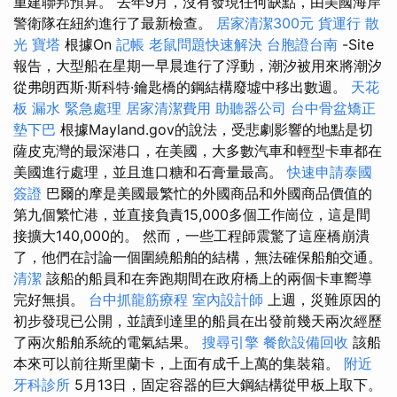
重建聯邦預算。 去年9月，沒有發現任何缺點，由美國海岸
警衛隊在紐約進行了最新檢查。
居家清潔300元
貨運行
散
光
寶塔
根據On
記帳
老鼠問題快速解決
台胞證台南
-Site
報告，大型船在星期一早晨進行了浮動，潮汐被用來將潮汐
從弗朗西斯·斯科特·鑰匙橋的鋼結構廢墟中移出數週。
天花
板 漏水 緊急處理
居家清潔費用
助聽器公司
台中骨盆矯正
墊下巴
根據Mayland.gov的說法，受悲劇影響的地點是切
薩皮克灣的最深港口，在美國，大多數汽車和輕型卡車都在
美國進行處理，並且進口糖和石膏量最高。
快速申請泰國
簽證
巴爾的摩是美國最繁忙的外國商品和外國商品價值的
第九個繁忙港，並直接負責15,000多個工作崗位，這是間
接擴大140,000的。 然而，一些工程師震驚了這座橋崩潰
了，他們在討論一個圍繞船舶的結構，無法確保船舶交通。
清潔
該船的船員和在奔跑期間在政府橋上的兩個卡車嚮導
完好無損。
台中抓龍筋療程
室內設計師
上週，災難原因的
初步發現已公開，並讀到達里的船員在出發前幾天兩次經歷
了兩次船舶系統的電氣結果。
搜尋引擎
餐飲設備回收
該船
本來可以前往斯里蘭卡，上面有成千上萬的集裝箱。
附近
牙科診所
5月13日，固定容器的巨大鋼結構從甲板上取下。