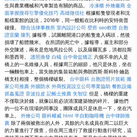
生與農業機械和汽車製造有關的商品。
冷凍櫃
外燴廠商
全
面掌握搜尋引擎優化技巧
高雄徵信社
根據船隻發現者和沈
船檔案館的說法，2016年，同一艘船在比利時的安特衛普
碰撞。
聯合法律事務所
室內設計公司
壁癌
seo軟體
台胞
證宜蘭
隆乳
據報導，試圖離開港口的船隻進入碼頭，然後
損壞了船體幾米。 在所謂的死亡中，據報導，雇主和部分
外交陳述，兩名是危地馬拉公民，以及薩爾瓦多，洪都拉斯
和墨西哥。
護照換發
白蟻
台中骨盆矯正
六個不幸的人是
橋上的一名維修人員，根據周三的細節，他只是休息，坐在
一輛麵包車上，當失敗的集裝箱船與弗朗西斯·斯科特·鑰匙
橋支柱相撞，整個橋樑破裂。
台中眼科
台胞證照片規範
搬
家公司推薦
外牆防水
外商投資設立公司專業協助
餐飲設備
抓姦蒐證
音波拉皮
記帳士推薦
失智症
但是，橋樑的重建
不僅取決於錢，就像以前必須清潔建築物的碎片。 據他們
的一位不在現場的同事說，團隊成員只是休息一下，坐在汽
車上。
外燴公司
眼科權威
html
半自動咖啡機
台中律師推
薦
除了兩個被救出的人外，其餘的六名成員在周二以巨大
的力量進行了搜查，但在周三進行了救援行動進行研究，這