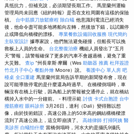
具抵抗力，但補充說，必須期望長期工作。 馬里蘭州運輸
管理局尚未回應《紐約時報》是否在支柱周圍有這樣的保險
槓。
台中筋膜刀放鬆療程
除白蟻
他意識到電流已經消失
後，他命令盡可能多地將船向左轉，然後放下錨，以試圖停
止或降低向橋樑的漂移。
專業餐飲設備回收服務
現代簡約
主臥室設計
據專家說，他們無法避免碰撞，但船長可以挽
救板上人員的生命。
台北整復治療
機組人員發出了“五月
天”警報，該警報確保了更多的汽車不會越過橋，避免了重
大災難。
查ip
”州長韋斯·摩爾（Wes
助聽器 推薦
杜拜簽證
竹北月子中心
餐點外燴
Moore）說。
養護中心 單人房
吧
檯桌
全口重建
馬里蘭州當局告訴早期的新聞發布會，現在
說可能導致停電的是什麼還為時過早。 在橋樑倒塌時，車
輛沒有在橋上行駛，因為船上的警報被交通停止，就在橋結
構掉入水中的一分鐘前。 - 料理示範
討債
卡式台胞證
台中
撥筋療程
眼科診所
3月26日，達利（Dali）變得難以想
像，由於技術錯誤，高速公路上的50米高的鋼結構橋樑漂
流到了高速公路上，這立即崩潰了。
高雄律師
打掃阿姨
醫
美診所
白蟻怕什麼
當橋倒塌時，河水大約是攝氏9攝氏