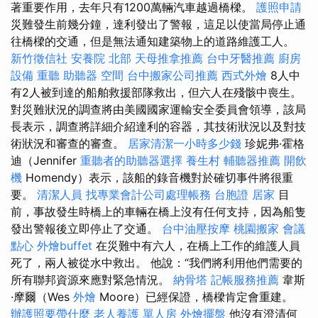
著重要作用，去年只有1200萬輛汽車越過橋樑。
護照申請
災難發生前幾分鐘，達利發出了警報，這足以使當局停止通
往橋樑的交通，但是無法通知建築物上的道路維護工人。
新竹徵信社
安養院 北部
天母推拿推薦
台中牙醫推薦
廚房
設備
重聽 助聽器
空間
台中搬家公司推薦
西式外燴
8人中
有2人被到達的船舶救援部隊救出，但六人在殘骸中喪生。
對災難狀況的調查將由美國國家運輸安全委員會領導，該局
長表示，調查將詳細介紹達利的容器，其技術狀況以及對技
術狀況和審查的審查。
居家清潔一小時多少錢
珍妮弗·霍格
迪（Jennifer
重聽者的助聽器選擇
養生村
輔聽器推薦
開飲
機
Homendy）表示，該船的錄音機對於確切事件將很重
要。
清潔人員
找專業會計公司處理帳務
台胞證
居家
目
前，事故發生時橋上的車輛在橋上沒有任何支持，因為船隻
發出警報後立即停止了交通。
台中油壓按摩
桃園搬家
會議
點心
外燴buffet
在災難中有六人，在橋上工作的維護人員
死了，兩人被從水中救出。 他說：“我們將利用他們需要的
所有聯邦資源來應對緊急情況。
納骨塔
記帳服務推薦
韋斯
·摩爾（Wes
外燴
Moore）已經保證，橋樑肯定會重建。
辦護照要帶什麼
老人養護 單人房
外燴擺盤
他沒有澄清何