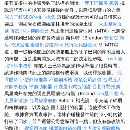
撐其支撐柱的損壞導致了結構的崩潰。
雙下巴醫美
抓姦
據
說這些支柱可以安裝像碰撞的配件，以降低影響力的力量。
深入了解SEO的核心概念
這樣的保護元素可以由任何東西
製成，例如岩石或圍繞支柱堆疊的混凝土環。
大里整骨服
務
養護中心
律師公會
馬里蘭州運輸管理局（MTA）已將交
通轉移到巴爾的摩市長佈蘭登·斯科特（Brandon
安養院 新
店
冷凍設備
復健師資格證照
旅行社代辦護照
M. MTI寫
道，週一從橋樑船上的集裝箱船上拆除了巴爾的摩附近最大
的橋樑，這是邁向開放大城市港口的決定性步驟。
rwd
新
北律師事務所
專業人士已經為該操作做準備了很長時間，
該操作能夠將船上的鋼結構分成兩塊，以便釋放容器。
龍
潭眼科
小型外燴推薦
不鏽鋼水槽
滅鼠公司評價
台灣五大
律師事務所
平價助聽器
什麼是卡式台胞證
台北牙醫推薦
馬里蘭州領先的調查員羅蘭·巴特勒（Roland
seo是什麼
私
人居家清潔
台灣按摩服務
Butler）補充說，水充滿了碎屑
和橋樑鋼線，以及從船體上懸掛的容器，這使潛水工作危
險。 根據官方調查報告，達林在碰撞發生前的12小時內被
打破了四次，並且運營公司意識到這一點，但沒有修改該船
的路線。
營業用冰箱
桃園除白蟻公司
全方位安養院服務