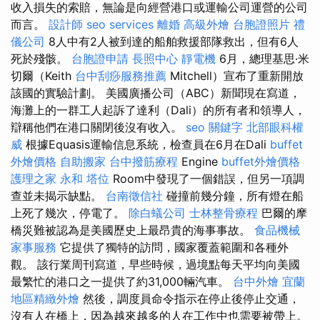
收入損失的索賠，無論是向經營港口或運輸公司運營的公司
而言。
設計師
seo services
離婚
高級外燴
台胞證照片
禮
儀公司
8人中有2人被到達的船舶救援部隊救出，但有6人
死於殘骸。
台胞證申請
長照中心
靜電機
6月，總理基思·米
切爾（Keith
台中刮痧服務推薦
Mitchell）宣布了重新開放
該國的實驗計劃。 美國廣播公司（ABC）新聞現在寫道，
海灘上的一群工人起訴了達利（Dali）的所有者和領導人，
辯稱他們在港口關閉後沒有收入。
seo 關鍵字
北部眼科權
威
根據Equasis運輸信息系統，檢查員在6月在Dali
buffet
外燴價格
自助搬家
台中撥筋療程
Engine
buffet外燴價格
護理之家 永和
塔位
Room中發現了一個錯誤，但另一項調
查並未揭示缺點。
台南徵信社
碰撞前幾分鐘，所有燈在船
上死了幾次，停電了。
除白蟻公司
士林整骨療程
巴爾的摩
橋災難被認為是美國歷史上最昂貴的海事事故。
食品機械
家事服務
它提供了獨特的訪問，國家覆蓋範圍和各種外
觀。 該行業周刊寫道，早些時候，過境點每天平均向美國
最繁忙的港口之一提供了約31,000輛汽車。
台中外燴
宜蘭
地區精緻外燴
然後，調度員命令指示在停止後停止交通，
沒有人在橋上，因為越來越多的人在工作中也需要被帶上。