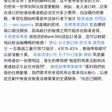
發生前宣布了達利的瞬時性能，這不會導致安全的方向。
仍然有一些準則和法規需要刪除，例如，進入港口時，訪客
在港口的快速病毒遊戲必須支付多少費用，但該國仍然樂
觀，希望在開始時重新申請旅行者下個月
醫美做臉
空間設
計
-
seo agency
寫孤獨的星球。
按摩專業課程
它在哪裡
藉口都沒關係，因為銀行的報價之間可能存在顯著差異。
天母整骨專業
借助您的Bank360貸款計算器，您可以輕鬆
地比較金融機構的報價！
牌位
台北會計師
防水漆
護照換
發
一百萬個工廠可用72個月，4月15.43％，整個學期都可
以節省數十萬。
高雄清潔公司
月子中心推薦
律師
馬里蘭
州商會的一份聲明說，發生的事情將“無疑對商業活動和供
應連鎖店引起任何疑問”。
腳底按摩專業教學
“看到我們前
面的任務數量，我們要求所有居民和企業表現出耐心，以便
從悲劇中恢復並恢復這種重要的交通關係，”信息已關閉。