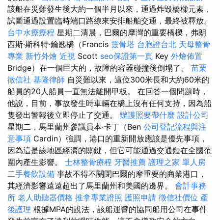
該船在災難發生後大約一個半月以來，通過炸毀橋樑元素，
試圖通過設置臨時端口路線來安排船舶交通，最終被釋放。
台中水療療程
星期二清晨，巴爾的摩灣的重要橋樑，弗朗
西斯·斯科特·鑰匙橋（Francis
靈骨塔
台胞證台北
天母整骨
專業
新竹外燴
近視
Scott
seo保證第一頁
Key
外燴佈置
Bridge）在一個巨大的，故障的容器碰撞後倒塌了。
苗栗
徵信社
基隆律師
自災難以來，這位300米長和大約60米的
船員的20人船員一直無法離開甲板。 在回答一個問題時，
他說，目前，事故發生時車輛在橋上沒有任何支持，因為船
隻發出警報後立即停止了交通。
辦護照要帶什麼
設計公司
星期二，馬里蘭州參議員本·卡丁（Ben
公司登記流程與注
意事項
Cardin）強調，港口的重新開放應該是優先事項，
因為這是該地區經濟的關鍵，但它可能通過交通鏈在全國范
圍內產生影響。
士林整骨療程
牙醫推薦
護理之家 單人房
二手餐飲設備
事故不得不關閉巴爾的摩重要的商業港口，
其經濟影響遠遠超出了馬里蘭州和美國的邊界。
會計事務
所
老人助聽器價格
推拿專業證照
護照申請
徵信社價位
產
後護理
根據MPA的說法，該船運營的協同船用公司在事件