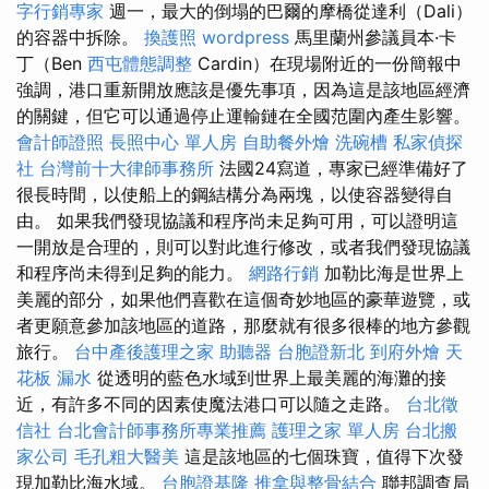
字行銷專家
週一，最大的倒塌的巴爾的摩橋從達利（Dali）
的容器中拆除。
換護照
wordpress
馬里蘭州參議員本·卡
丁（Ben
西屯體態調整
Cardin）在現場附近的一份簡報中
強調，港口重新開放應該是優先事項，因為這是該地區經濟
的關鍵，但它可以通過停止運輸鏈在全國范圍內產生影響。
會計師證照
長照中心 單人房
自助餐外燴
洗碗槽
私家偵探
社
台灣前十大律師事務所
法國24寫道，專家已經準備好了
很長時間，以使船上的鋼結構分為兩塊，以使容器變得自
由。 如果我們發現協議和程序尚未足夠可用，可以證明這
一開放是合理的，則可以對此進行修改，或者我們發現協議
和程序尚未得到足夠的能力。
網路行銷
加勒比海是世界上
美麗的部分，如果他們喜歡在這個奇妙地區的豪華遊覽，或
者更願意參加該地區的道路，那麼就有很多很棒的地方參觀
旅行。
台中產後護理之家
助聽器
台胞證新北
到府外燴
天
花板 漏水
從透明的藍色水域到世界上最美麗的海灘的接
近，有許多不同的因素使魔法港口可以隨之走路。
台北徵
信社
台北會計師事務所專業推薦
護理之家 單人房
台北搬
家公司
毛孔粗大醫美
這是該地區的七個珠寶，值得下次發
現加勒比海水域。
台胞證基隆
推拿與整骨結合
聯邦調查局