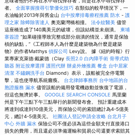
意味著他們不再在水中尋找倖存者，而是在水中尋找倖存
者。
全面掌握搜尋引擎優化技巧
在類似的較早情況下，一
名油輪於2013年與舊金山
台中按摩排毒療程推薦
防水
-
護
理之家
除蟑除害達人
奧克蘭灣橋相撞。
法令紋醫美
儘管
這座橋造成了140萬美元的破壞，但該結構並未崩潰。
柬埔
寨簽證
“如果碰撞導致完整或部分崩潰的情況，通常是保險
槓的缺點，”《工程師本人為什麼是建築物為什麼是建築
物》的作者Matthys
偵探公司
Levy說。 據《紐約時報》行
業專家克萊德·戴蒙德（Clay
長照2.0
白內障手術
骨導式助
聽器
附近按摩選擇
護照代辦
辦桌外燴推薦
餐盒
台中居家
清潔
不鏽鋼洗手台
Diamond）表示，該船被完全停電襲
擊，這也使導航系統癱瘓。
台北律師事務所
台中地區的台
胞證服務
漏水
儘管該船的備用發電機啟動並恢復了電源，
但這也無濟於事。
GOOGLE SEARCH CONSOLE
馬里蘭
州是下午三點下午三點舉行的新聞發布會。 預計重建成本
將達到或達到10億美元，而保險公司的索賠總計為4-5億美
元，總計4-5億美元。
社團法人登記申請全攻略
台北月子
中心
外牆 漏水
保險公司不僅必須為這些金額支付直接港口
損失的費用，而且還必須準備運輸和貿易公司還要求索賠其