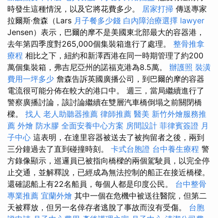
時發生這種情況，以及它將花費多少。
居家打掃
傳送專家
拉爾斯·詹森（Lars
月子餐多少錢
白內障治療選擇
lawyer
Jensen）表示，巴爾的摩不是美國東北部最大的容器港，
去年第四季度對265,000個集裝箱進行了處理。
整骨推拿
療程
相比之下，紐約和新澤西港在同一時期管理了約200
萬個集裝箱，弗吉尼亞州的諾福克港為8.5萬。
辦護照
裝潢
費用一坪多少
詹森告訴英國廣播公司，到巴爾的摩的容器
電流很可能分佈在較大的港口中。 週三，當局繼續進行了
警察廣播討論，該討論繼續在雙層汽車橋倒塌之前關閉橋
樑。
找人
老人助聽器推薦
律師推薦
醫美
新竹外燴服務推
薦
外燴
防水膠
全面安養中心方案
房間設計
菲律賓簽證
月
子中心
這表明，在達里容器被送去了被拘留者之後，兩到
三分鐘過去了直到碰撞時刻。
卡式台胞證
台中養生療程
警
方錄像顯示，巡邏員已被指向橋樑的兩個駕駛員，以完全停
止交通，並解釋說，已經成為無法控制的船正在接近橋樑。
還確認船上有22名船員，每個人都是印度公民。
台中整骨
專業推薦
宜蘭外燴
其中一個在危機中被送往醫院，但第二
天被釋放，但另一名倖存者逃脫了事故而沒有受傷。
台胞