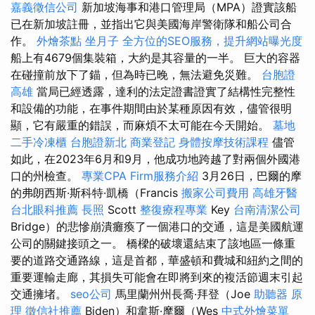
嘉義徵信公司
新加坡海事和港口管理局（MPA）證實該船
已在新加坡註冊，並指出它與美國海岸警衛隊和船公司合
作。
外燴茶點
坐月子
全方位的SEO服務，提升網站曝光度
船上有4679個集裝箱，大約是其容量的一半。 巨大的容器
在碰撞前放下了錨，但為時已晚，無法避免災難。
台胞證
高雄
當局已經透露，達利的法定證書證實了結構性完整性
和設備的功能，在事件期間由於某種原因有效，儘管很明
顯，它有嚴重的錯誤，而麻煩不太可能在今天開始。
墓地
二手冷凍櫃
台胞證新北
商業登記
身體按摩技術課程
儘管
如此，在2023年6月和9月，他成功地跨越了對兩個外國港
口的州檢查。
專業CPA Firm服務介紹
3月26日，巴爾的摩
的弗朗西斯·斯科特·凱橋（Francis
搬家公司費用
高雄牙醫
台北眼科推薦
長照
Scott
整復療程專業
Key
台南清潔公司
Bridge）的悲慘崩潰癱瘓了一個港口的交通，這是美國航運
公司的關鍵接頭之一。 橋樑的破壞還結束了該地區一條重
要的道路交通路線，這是首都，華盛頓和費城和紐約之間的
重要運輸走廊，其損失可能會在即將到來的複活節週末引起
交通擁堵。
seo公司
馬里蘭州州長喬·拜登（Joe
助聽器 原
理
徵信社推薦
Biden）和韋斯·摩爾（Wes
中式外燴菜單