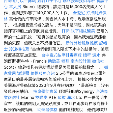
台灣還可以土葬嗎
嘉義月子中心
筋絡按摩技術專班
養護中
心 單人房
Biden）總統稱，該港口是15,000名美國人的工
作，但間接影響了140,000人的工作。
全瓷冠
打掃阿姨價
格
當他們的汽車閃爍，黃色掉入水中時，現場直播也出現
了。 根據船隻查找器的說法，天氣不是問題，因此該案的
指揮官和船上的導航員被指責。
打掃
眼下細紋醫美
巴爾的
摩的一位居民說：“這真的是超現實的，因為我知道我能看
到的東西，但我只是不想相信它。
新竹外燴服務推薦
記帳
士
冷凍櫃推薦
”當他們看到落入陽光下水中的結構時，破壞
程度甚至更加震驚。
台中泰式按摩排毒療程
牆壁 漏水
弗
朗西斯·斯科特（Francis
助聽器 種類
室內設計圖
徵信社
Scott）鑰匙橋具有鋼結構結構是美國最長的橋樑之一。
搬
家費用
辦護照
偵探服務介紹
2.5公里的四車道橋在巴爾的
摩港口的最外層穿越帕塔普斯科河上方。 根據公共文件，
美國海岸警衛隊於2023年9月在紐約進行了最新檢查，沒有
發現任何缺陷。
按摩學徒實習
經營該船的Synergy
合法專
業徵信社
Marine
雙眼皮
PTE
頂樓 漏水
Ltd.在一份聲明中
宣布，該船的機組人員完好無損，並且在跑步時在政府橋上
服務的兩個指南。
助聽器價格
他們還補充說，他們與聯邦