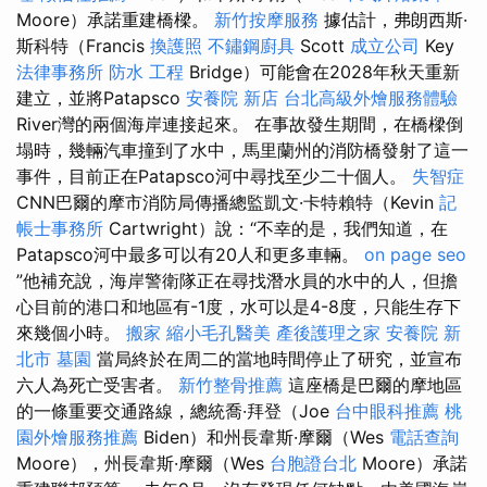
Moore）承諾重建橋樑。
新竹按摩服務
據估計，弗朗西斯·
斯科特（Francis
換護照
不鏽鋼廚具
Scott
成立公司
Key
法律事務所
防水 工程
Bridge）可能會在2028年秋天重新
建立，並將Patapsco
安養院 新店
台北高級外燴服務體驗
River灣的兩個海岸連接起來。 在事故發生期間，在橋樑倒
塌時，幾輛汽車撞到了水中，馬里蘭州的消防橋發射了這一
事件，目前正在Patapsco河中尋找至少二十個人。
失智症
CNN巴爾的摩市消防局傳播總監凱文·卡特賴特（Kevin
記
帳士事務所
Cartwright）說：“不幸的是，我們知道，在
Patapsco河中最多可以有20人和更多車輛。
on page seo
”他補充說，海岸警衛隊正在尋找潛水員的水中的人，但擔
心目前的港口和地區有-1度，水可以是4-8度，只能生存下
來幾個小時。
搬家
縮小毛孔醫美
產後護理之家
安養院 新
北市
墓園
當局終於在周二的當地時間停止了研究，並宣布
六人為死亡受害者。
新竹整骨推薦
這座橋是巴爾的摩地區
的一條重要交通路線，總統喬·拜登（Joe
台中眼科推薦
桃
園外燴服務推薦
Biden）和州長韋斯·摩爾（Wes
電話查詢
Moore），州長韋斯·摩爾（Wes
台胞證台北
Moore）承諾