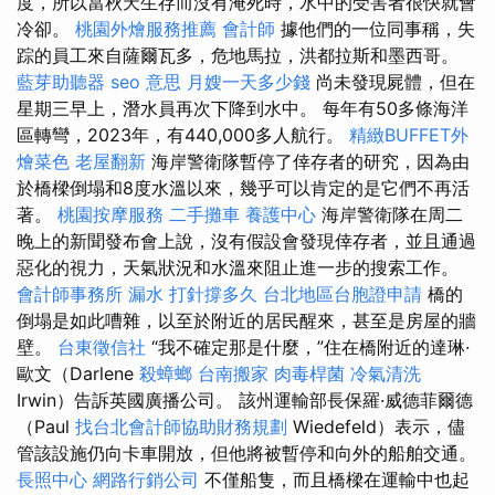
度，所以當秋天生存而沒有淹死時，水中的受害者很快就會
冷卻。
桃園外燴服務推薦
會計師
據他們的一位同事稱，失
踪的員工來自薩爾瓦多，危地馬拉，洪都拉斯和墨西哥。
藍芽助聽器
seo 意思
月嫂一天多少錢
尚未發現屍體，但在
星期三早上，潛水員再次下降到水中。 每年有50多條海洋
區轉彎，2023年，有440,000多人航行。
精緻BUFFET外
燴菜色
老屋翻新
海岸警衛隊暫停了倖存者的研究，因為由
於橋樑倒塌和8度水溫以來，幾乎可以肯定的是它們不再活
著。
桃園按摩服務
二手攤車
養護中心
海岸警衛隊在周二
晚上的新聞發布會上說，沒有假設會發現倖存者，並且通過
惡化的視力，天氣狀況和水溫來阻止進一步的搜索工作。
會計師事務所
漏水 打針撐多久
台北地區台胞證申請
橋的
倒塌是如此嘈雜，以至於附近的居民醒來，甚至是房屋的牆
壁。
台東徵信社
“我不確定那是什麼，”住在橋附近的達琳·
歐文（Darlene
殺蟑螂
台南搬家
肉毒桿菌
冷氣清洗
Irwin）告訴英國廣播公司。 該州運輸部長保羅·威德菲爾德
（Paul
找台北會計師協助財務規劃
Wiedefeld）表示，儘
管該設施仍向卡車開放，但他將被暫停和向外的船舶交通。
長照中心
網路行銷公司
不僅船隻，而且橋樑在運輸中也起