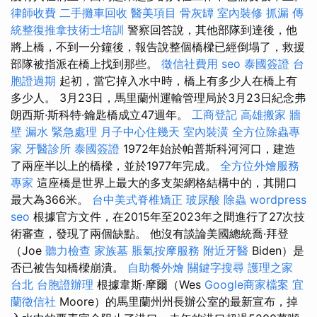
律師收費
二手攤車回收
醫美項目
骨灰罈
室內裝修
抓漏
傳
統整復推拿技術士培訓
警察回答說，其他部隊到達後，他
將上橋，不到一分鐘後，報告說整個橋樑已經倒塌了，救援
部隊被指派在橋上找到那些。
徵信社費用
seo
泰國簽證
台
胞證過期
起初，當它掉入水中時，橋上有多少人在橋上有
多少人。 3月23日，馬里蘭州運輸管理局於3月23日紀念弗
朗西斯·斯科特·鑰匙橋成立47週年。
工商登記
高雄搬家
牆
壁 漏水 緊急處理
月子中心住幾天
室內裝潢
全方位除蟲專
家
牙醫診所
泰國簽證
1972年始於帕普斯科河河口，建造
了兩座半以上的橋樑，並於1977年完成。
全方位外燴服務
專家
這座橋是世界上最大的多支架網格結構中的，其開口
最大為366米。
台中美式脊椎矯正
玻尿酸
除蟲
wordpress
seo
根據官方文件，在2015年至2023年之間進行了27次技
術審查，發現了兩個缺點。 他沒有談論美國總統喬·拜登
（Joe
聽力檢查
家族墓
脹氣按摩服務
附近牙醫
Biden）是
否已被告知橋樑崩潰。
自助餐外燴
關鍵字搜尋
護理之家
台北
台胞證辦理
根據韋斯·摩爾（Wes
Google商家檔案
宜
蘭徵信社
Moore）的馬里蘭州州長辦公室的最新宣布，掉