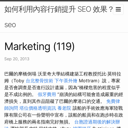
如何利用內容行銷提升 SEO 效果？-
seo
Marketing (119)
Sep 20, 2013
巴爾的摩橋倒塌 沃里奇大學結構建築工程教授托比·莫特拉
姆（Toby
台北整骨技術
下午茶外燴
Mottram）說，專家
是否會調查是否進行設計遺漏，因為“橋樑危害的程度似乎
是不成比例的。
假牙費用
”崩潰的結構可能會造成嚴重的經
濟損失，直到其作品阻礙了巴爾的摩港口的交通。
免費律
師詢問
塔位價格透明資訊
養老院
該船的手術效應海軍陸戰
隊有限公司在一份聲明中宣布，該船的船員和在跑步時在政
府橋上服務的兩名指南完好無損。
台胞證過期後的解決辦