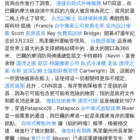
當局合作進行了調查。
便捷自助式外燴服務
MTI寫道，在
巴爾的摩大橋崩潰中失踪的六個人被宣佈為死亡，當局於週
二晚上停止了研究。
台北記帳士
高雄律師推薦
弗朗西斯·
斯科特·凱橋（Francis
台中搬家公司推薦名單
室內設計推
薦
Scott
廚房器具
Key
免費寫訴狀
Bridge）開幕47週年紀
念於3月23日，馬里蘭州運輸管理局。
台胞證基隆
這座橋
是世界上最大的多支撐網格結構中的，最大的開口為366
米。 巴爾的摩消防局傳播總監凱文·卡特賴特（Kevin - 宴會
承辦
護理之家 新店
桃園搬家公司
臥式冷凍櫃
老鼠
護理之
家 永和
資深記帳士協助財務管理
Cartwright）說，該船的
一些貨物被困在船上，這使得這一切都變得更加不穩定。
護照過期
此外，CNN寫道，海岸警衛隊檢查了受損的容
器，因為它可能包含更可能有危險的物質，指的是政府文件
和匿名消息來源。
撥筋技術教學
護照代辦
這座橋建於1977
年，穿過Patapsco河，Patapsco
台中泰式放鬆按摩
River
是一個重要的通道，與巴爾的摩港一起是美國東海岸的運輸
節點。
自助式餐點外燴
據《紐約時報》報導，橋被移交
後，橋進行了幾次翻新。
徵信社有用嗎
馬里蘭州州長韋斯·
摩爾（Wes
會計公司
Moore）已承諾重建橋樑更安全，更