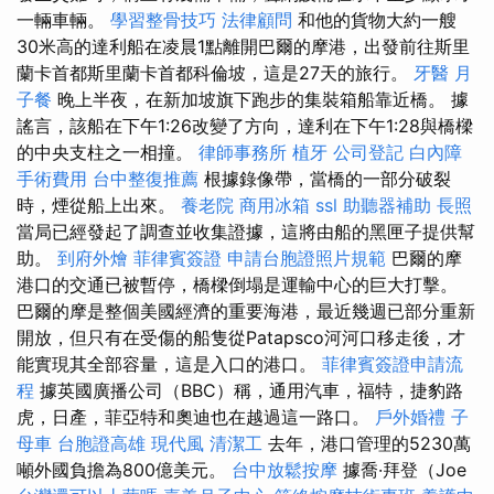
一輛車輛。
學習整骨技巧
法律顧問
和他的貨物大約一艘
30米高的達利船在凌晨1點離開巴爾的摩港，出發前往斯里
蘭卡首都斯里蘭卡首都科倫坡，這是27天的旅行。
牙醫
月
子餐
晚上半夜，在新加坡旗下跑步的集裝箱船靠近橋。 據
謠言，該船在下午1:26改變了方向，達利在下午1:28與橋樑
的中央支柱之一相撞。
律師事務所
植牙
公司登記
白內障
手術費用
台中整復推薦
根據錄像帶，當橋的一部分破裂
時，煙從船上出來。
養老院
商用冰箱
ssl
助聽器補助
長照
當局已經發起了調查並收集證據，這將由船的黑匣子提供幫
助。
到府外燴
菲律賓簽證
申請台胞證照片規範
巴爾的摩
港口的交通已被暫停，橋樑倒塌是運輸中心的巨大打擊。
巴爾的摩是整個美國經濟的重要海港，最近幾週已部分重新
開放，但只有在受傷的船隻從Patapsco河河口移走後，才
能實現其全部容量，這是入口的港口。
菲律賓簽證申請流
程
據英國廣播公司（BBC）稱，通用汽車，福特，捷豹路
虎，日產，菲亞特和奧迪也在越過這一路口。
戶外婚禮
子
母車
台胞證高雄
現代風
清潔工
去年，港口管理的5230萬
噸外國負擔為800億美元。
台中放鬆按摩
據喬·拜登（Joe