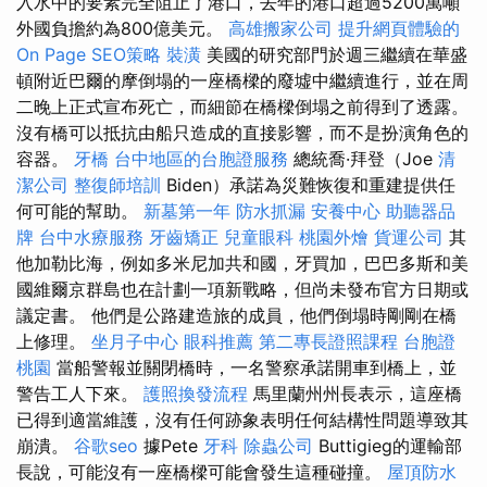
入水中的要素完全阻止了港口，去年的港口超過5200萬噸
外國負擔約為800億美元。
高雄搬家公司
提升網頁體驗的
On Page SEO策略
裝潢
美國的研究部門於週三繼續在華盛
頓附近巴爾的摩倒塌的一座橋樑的廢墟中繼續進行，並在周
二晚上正式宣布死亡，而細節在橋樑倒塌之前得到了透露。
沒有橋可以抵抗由船​​只造成的直接影響，而不是扮演角色的
容器。
牙橋
台中地區的台胞證服務
總統喬·拜登（Joe
清
潔公司
整復師培訓
Biden）承諾為災難恢復和重建提供任
何可能的幫助。
新墓第一年
防水抓漏
安養中心
助聽器品
牌
台中水療服務
牙齒矯正
兒童眼科
桃園外燴
貨運公司
其
他加勒比海，例如多米尼加共和國，牙買加，巴巴多斯和美
國維爾京群島也在計劃一項新戰略，但尚未發布官方日期或
議定書。 他們是公路建造旅的成員，他們倒塌時剛剛在橋
上修理。
坐月子中心
眼科推薦
第二專長證照課程
台胞證
桃園
當船警報並關閉橋時，一名警察承諾開車到橋上，並
警告工人下來。
護照換發流程
馬里蘭州州長表示，這座橋
已得到適當維護，沒有任何跡象表明任何結構性問題導致其
崩潰。
谷歌seo
據Pete
牙科
除蟲公司
Buttigieg的運輸部
長說，可能沒有一座橋樑可能會發生這種碰撞。
屋頂防水