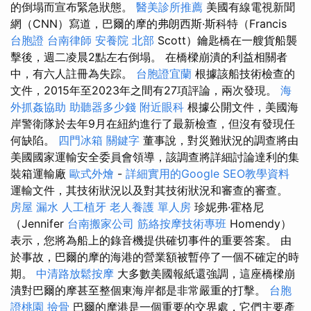
的倒塌而宣布緊急狀態。
醫美診所推薦
美國有線電視新聞
網（CNN）寫道，巴爾的摩的弗朗西斯·斯科特（Francis
台胞證
台南律師
安養院 北部
Scott）鑰匙橋在一艘貨船襲
擊後，週二凌晨2點左右倒塌。 在橋樑崩潰的利益相關者
中，有六人註冊為失踪。
台胞證宜蘭
根據該船技術檢查的
文件，2015年至2023年之間有27項評論，兩次發現。
海
外抓姦協助
助聽器多少錢
附近眼科
根據公開文件，美國海
岸警衛隊於去年9月在紐約進行了最新檢查，但沒有發現任
何缺陷。
四門冰箱
關鍵字
董事說，對災難狀況的調查將由
美國國家運輸安全委員會領導，該調查將詳細討論達利的集
裝箱運輸廠
歐式外燴
-
詳細實用的Google SEO教學資料
運輸文件，其技術狀況以及對其技術狀況和審查的審查。
房屋 漏水
人工植牙
老人養護 單人房
珍妮弗·霍格尼
（Jennifer
台南搬家公司
筋絡按摩技術專班
Homendy）
表示，您將為船上的錄音機提供確切事件的重要答案。 由
於事故，巴爾的摩的海港的營業額被暫停了一個不確定的時
期。
中清路放鬆按摩
大多數美國報紙還強調，這座橋樑崩
潰對巴爾的摩甚至整個東海岸都是非常嚴重的打擊。
台胞
證桃園
撿骨
巴爾的摩港是一個重要的交界處，它們主要產