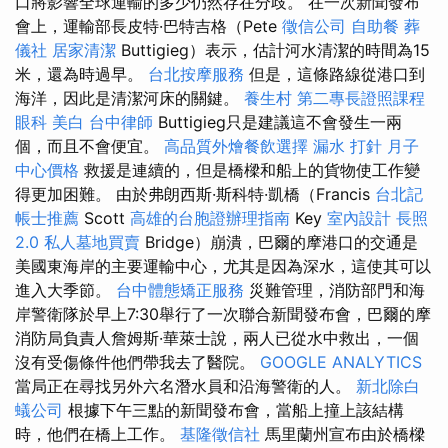
口將影響全球運輸的多少仍然存在分歧。 在一次新聞發布
會上，運輸部長皮特·巴特吉格（Pete
徵信公司
自助餐
葬
儀社
居家清潔
Buttigieg）表示，估計河水清潔的時間為15
米，還為時過早。
台北按摩服務
但是，這條路線從港口到
海洋，因此是清潔河床的關鍵。
養生村
第二專長證照課程
眼科
美白
台中律師
Buttigieg只是建議這不會發生一兩
個，而且不會便宜。
高品質外燴餐飲選擇
漏水 打針
月子
中心價格
救援是連續的，但是橋樑和船上的貨物使工作變
得更加困難。 由於弗朗西斯·斯科特·凱橋（Francis
台北記
帳士推薦
Scott
高雄的台胞證辦理指南
Key
室內設計
長照
2.0
私人墓地買賣
Bridge）崩潰，巴爾的摩港口的交通是
美國東海岸的主要運輸中心，尤其是因為深水，這使其可以
進入大季節。
台中體態矯正服務
災難管理，消防部門和海
岸警衛隊於早上7:30舉行了一次聯合新聞發布會，巴爾的摩
消防局負責人詹姆斯·華萊士說，兩人已從水中救出，一個
沒有受傷條件他們帶我去了醫院。
GOOGLE ANALYTICS
當局正在尋找另外六名潛水員和沿海警衛的人。
新北除白
蟻公司
根據下午三點的新聞發布會，當船上撞上該結構
時，他們在橋上工作。
基隆徵信社
馬里蘭州宣布由於橋樑