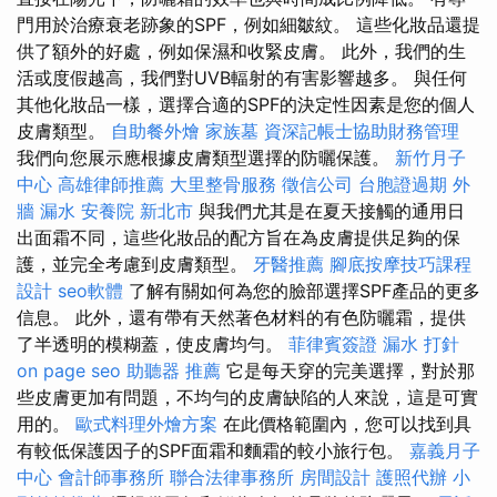
門用於治療衰老跡象的SPF，例如細皺紋。 這些化妝品還提
供了額外的好處，例如保濕和收緊皮膚。 此外，我們的生
活或度假越高，我們對UVB輻射的有害影響越多。 與任何
其他化妝品一樣，選擇合適的SPF的決定性因素是您的個人
皮膚類型。
自助餐外燴
家族墓
資深記帳士協助財務管理
我們向您展示應根據皮膚類型選擇的防曬保護。
新竹月子
中心
高雄律師推薦
大里整骨服務
徵信公司
台胞證過期
外
牆 漏水
安養院 新北市
與我們尤其是在夏天接觸的通用日
出面霜不同，這些化妝品的配方旨在為皮膚提供足夠的保
護，並完全考慮到皮膚類型。
牙醫推薦
腳底按摩技巧課程
設計
seo軟體
了解有關如何為您的臉部選擇SPF產品的更多
信息。 此外，還有帶有天然著色材料的有色防曬霜，提供
了半透明的模糊蓋，使皮膚均勻。
菲律賓簽證
漏水 打針
on page seo
助聽器 推薦
它是每天穿的完美選擇，對於那
些皮膚更加有問題，不均勻的皮膚缺陷的人來說，這是可實
用的。
歐式料理外燴方案
在此價格範圍內，您可以找到具
有較低保護因子的SPF面霜和麵霜的較小旅行包。
嘉義月子
中心
會計師事務所
聯合法律事務所
房間設計
護照代辦
小