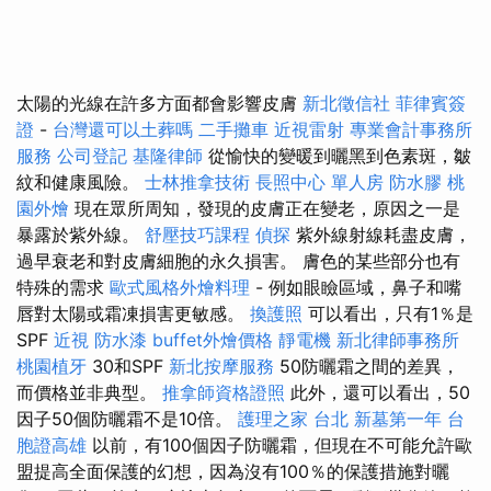
太陽的光線在許多方面都會影響皮膚
新北徵信社
菲律賓簽
證
-
台灣還可以土葬嗎
二手攤車
近視雷射
專業會計事務所
服務
公司登記
基隆律師
從愉快的變暖到曬黑到色素斑，皺
紋和健康風險。
士林推拿技術
長照中心 單人房
防水膠
桃
園外燴
現在眾所周知，發現的皮膚正在變老，原因之一是
暴露於紫外線。
舒壓技巧課程
偵探
紫外線射線耗盡皮膚，
過早衰老和對皮膚細胞的永久損害。 膚色的某些部分也有
特殊的需求
歐式風格外燴料理
- 例如眼瞼區域，鼻子和嘴
唇對太陽或霜凍損害更敏感。
換護照
可以看出，只有1％是
SPF
近視
防水漆
buffet外燴價格
靜電機
新北律師事務所
桃園植牙
30和SPF
新北按摩服務
50防曬霜之間的差異，
而價格並非典型。
推拿師資格證照
此外，還可以看出，50
因子50個防曬霜不是10倍。
護理之家 台北
新墓第一年
台
胞證高雄
以前，有100個因子防曬霜，但現在不可能允許歐
盟提高全面保護的幻想，因為沒有100％的保護措施對曬