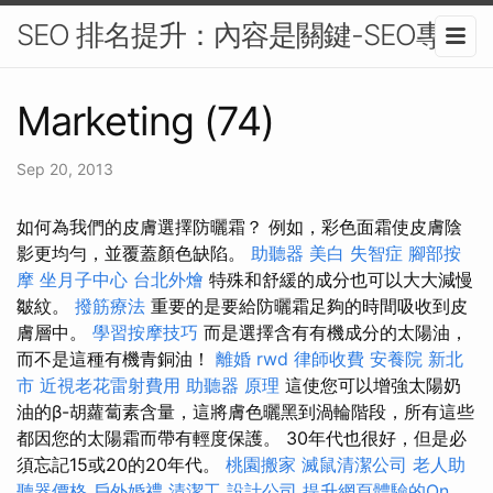
SEO 排名提升：內容是關鍵-SEO專家
Marketing (74)
Sep 20, 2013
如何為我們的皮膚選擇防曬霜？ 例如，彩色面霜使皮膚陰
影更均勻，並覆蓋顏色缺陷。
助聽器
美白
失智症
腳部按
摩
坐月子中心
台北外燴
特殊和舒緩的成分也可以大大減慢
皺紋。
撥筋療法
重要的是要給防曬霜足夠的時間吸收到皮
膚層中。
學習按摩技巧
而是選擇含有有機成分的太陽油，
而不是這種有機青銅油！
離婚
rwd
律師收費
安養院 新北
市
近視老花雷射費用
助聽器 原理
這使您可以增強太陽奶
油的β-胡蘿蔔素含量，這將膚色曬黑到渦輪階段，所有這些
都因您的太陽霜而帶有輕度保護。 30年代也很好，但是必
須忘記15或20的20年代。
桃園搬家
滅鼠清潔公司
老人助
聽器價格
戶外婚禮
清潔工
設計公司
提升網頁體驗的On