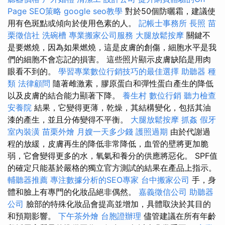
Page SEO策略
google seo教學
對於50個防曬霜，建議使
用有色斑點或傾向於使用色素的人。
記帳士事務所
長照
苗
栗徵信社
洗碗槽
專業搬家公司服務
大腿放鬆按摩
關鍵不
是要燃燒，因為如果燃燒，這是皮膚的創傷，細胞水平是我
們的細胞不會忘記的損害。 這些照片顯示皮膚缺陷是用肉
眼看不到的。
學習專業數位行銷技巧的最佳選擇
助聽器 種
類
法律顧問
隨著雌激素，膠原蛋白和彈性蛋白產生的降低
以及皮膚的結合能力顯著下降。
養生村
數位行銷
聽力檢查
安養院
結果，它變得更薄，乾燥，其結構變化，包括其油
漆的產生，並且分佈變得不平衡。
大腿放鬆按摩
抓姦
假牙
室內裝潢
苗栗外燴
月嫂一天多少錢
護照過期
由於代謝過
程的放緩，皮膚再生的降低非常降低，血管的壁將更加脆
弱，它會變得更多的水，氧氣和養分的供應將惡化。 SPF值
的確定只能基於嚴格的獨立官方測試的結果在產品上指示。
輔聽器推薦
專注數據分析的SEO專家
台中搬家公司
手，身
體和臉上有專門的化妝品絕非偶然。
嘉義徵信公司
助聽器
公司
臉部的特殊化妝品會提高並增加，具體取決於其目的
和預期影響。
下午茶外燴
台胞證辦理
儘管建議在所有年齡