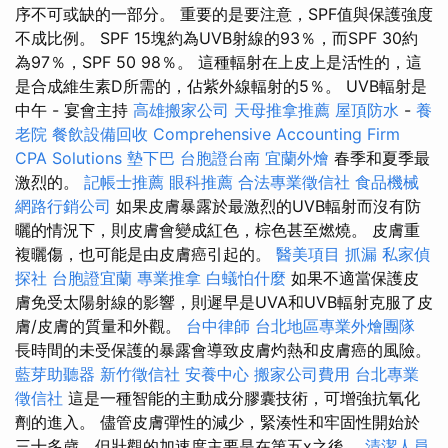
序不可或缺的一部分。 重要的是要注意，SPF值與保護強度
不成比例。 SPF 15塊約為UVB射線的93％，而SPF 30約
為97％，SPF 50 98％。 這種輻射在上皮上是活性的，這
是合成維生素D所需的，佔紫外線輻射的5％。 UVB輻射是
中午 - 宴會主持
高雄搬家公司
天母推拿推薦
屋頂防水
-
養
老院
餐飲設備回收
Comprehensive Accounting Firm
CPA Solutions
墊下巴
台胞證台南
宜蘭外燴
春季和夏季最
激烈的。
記帳士推薦
眼科推薦
合法專業徵信社
食品機械
網路行銷公司
如果皮膚暴露於最激烈的UVB輻射而沒有防
曬的情況下，則皮膚會變成紅色，棕色甚至燃燒。 皮膚重
複曬傷，也可能是由皮膚癌引起的。
醫美項目
抓漏
私家偵
探社
台胞證宜蘭
專業推拿
白蟻怕什麼
如果不適當保護皮
膚免受太陽射線的影響，則遲早是UVA和UVB輻射克服了皮
膚/皮膚的質量和外觀。
台中律師
台北地區專業外燴團隊
長時間的未受保護的暴露會導致皮膚灼熱和皮膚癌的風險。
藍芽助聽器
新竹徵信社
安養中心
搬家公司費用
台北專業
徵信社
這是一種智能的主動成分膠囊技術，可增強抗氧化
劑的進入。 儘管皮膚彈性的減少，緊湊性和牢固性開始於
三十多歲，但壯觀的加速度主要是在第五x之後。
清潔人員