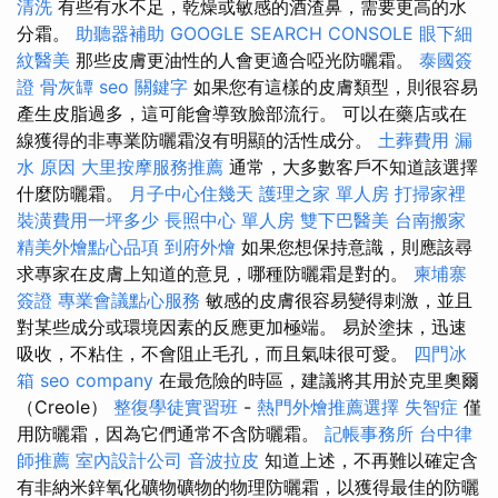
清洗
有些有水不足，乾燥或敏感的酒渣鼻，需要更高的水
分霜。
助聽器補助
GOOGLE SEARCH CONSOLE
眼下細
紋醫美
那些皮膚更油性的人會更適合啞光防曬霜。
泰國簽
證
骨灰罈
seo 關鍵字
如果您有這樣的皮膚類型，則很容易
產生皮脂過多，這可能會導致臉部流行。 可以在藥店或在
線獲得的非專業防曬霜沒有明顯的活性成分。
土葬費用
漏
水 原因
大里按摩服務推薦
通常，大多數客戶不知道該選擇
什麼防曬霜。
月子中心住幾天
護理之家 單人房
打掃家裡
裝潢費用一坪多少
長照中心 單人房
雙下巴醫美
台南搬家
精美外燴點心品項
到府外燴
如果您想保持意識，則應該尋
求專家在皮膚上知道的意見，哪種防曬霜是對的。
柬埔寨
簽證
專業會議點心服務
敏感的皮膚很容易變得刺激，並且
對某些成分或環境因素的反應更加極端。 易於塗抹，迅速
吸收，不粘住，不會阻止毛孔，而且氣味很可愛。
四門冰
箱
seo company
在最危險的時區，建議將其用於克里奧爾
（Creole）
整復學徒實習班
-
熱門外燴推薦選擇
失智症
僅
用防曬霜，因為它們通常不含防曬霜。
記帳事務所
台中律
師推薦
室內設計公司
音波拉皮
知道上述，不再難以確定含
有非納米鋅氧化礦物礦物的物理防曬霜，以獲得最佳的防曬