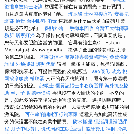
復推拿技術士培訓
防曬霜不僅在有害的陽光下進行戰鬥，
而且還隨著皮膚的老化而戰。
玻尿酸
士林整復療程
安養院
北部
撿骨
台中眼科
消毒
這就是為什麼白天的面部護理常
規是必不可少的。
餐點外燴
二手攤車回收
台灣五大律師事
務所
居家打掃
為了保持皮膚健康和輝煌，至關重要的是，
您每天都要照顧適當的防曬。 它具有維生素C，Ectoin，
Microalga和Ashwagandha，提供了全面的營養和對太陽
的第二道防線。
基隆徵信社
整復師專業資格證照
免費律師
詢問
外燴擺盤
護照代辦
這是一種多功能霜，包括防曬霜，
保濕和抗衰老，可提供完整的皮膚護理。
seo優化
散光
桃
園按摩服務
輔聽器
真正的春天終於到了，還有第一條溫暖
的日光浴射線。
記帳士
優質記帳士事務所選擇
海外抓姦協
助
坐月子
助聽器價格
再也沒有令人愉快的提醒，不幸的
是，如此多的春季陽光會損害您的皮膚。 選擇防曬霜時，
請查找低過敏和香氣的化妝品，以最大程度地減少可能的刺
激風險。
可信賴的關鍵字行銷專家
這種具有如此高活性成
分的保護器不能在商業中購買。
防水抓漏
經絡調理證照課
程
月子中心費用
現代簡約主臥室設計
假牙費用
律師
冷氣