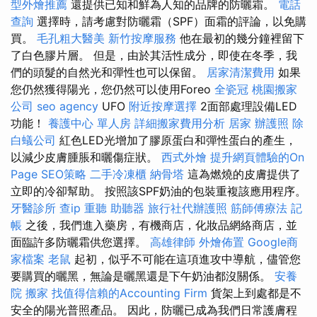
型外燴推薦
還提供已知和鮮為人知的品牌的防曬霜。
電話
查詢
選擇時，請考慮對防曬霜（SPF）面霜的評論，以免購
買。
毛孔粗大醫美
新竹按摩服務
他在最初的幾分鐘裡留下
了白色膠片層。 但是，由於其活性成分，即使在冬季，我
們的頭髮的自然光和彈性也可以保留。
居家清潔費用
如果
您仍然獲得陽光，您仍然可以使用Foreo
全瓷冠
桃園搬家
公司
seo agency
UFO
附近按摩選擇
2面部處理設備LED
功能！
養護中心 單人房
詳細搬家費用分析
居家
辦護照
除
白蟻公司
紅色LED光增加了膠原蛋白和彈性蛋白的產生，
以減少皮膚腫脹和曬傷症狀。
西式外燴
提升網頁體驗的On
Page SEO策略
二手冷凍櫃
納骨塔
這為燃燒的皮膚提供了
立即的冷卻幫助。 按照該SPF奶油的包裝重複該應用程序。
牙醫診所
查ip
重聽 助聽器
旅行社代辦護照
筋師傅療法
記
帳
之後，我們進入藥房，有機商店，化妝品網絡商店，並
面臨許多防曬霜供您選擇。
高雄律師
外燴佈置
Google商
家檔案
老鼠
起初，似乎不可能在這項進攻中導航，儘管您
要購買的曬黑，無論是曬黑還是下午奶油都沒關係。
安養
院
搬家
找值得信賴的Accounting Firm
貨架上到處都是不
安全的陽光普照產品。 因此，防曬已成為我們日常護膚程