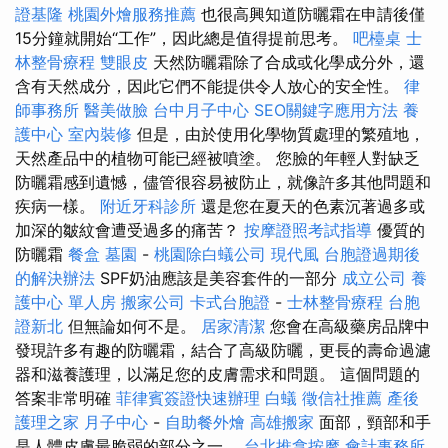
證基隆
桃園外燴服務推薦
也很高興知道防曬霜在申請後僅
15分鐘就開始“工作”，因此總是值得提前思考。
吧檯桌
士
林整骨療程
雙眼皮
天然防曬霜除了合成或化學成分外，還
含有天然成分，因此它們不能提供令人放心的安全性。
律
師事務所
醫美做臉
台中月子中心
SEO關鍵字應用方法
養
護中心
室內裝修
但是，由於使用化學物質處理的繁殖地，
天然產品中的植物可能已經被噴塗。 您臉的年輕人對缺乏
防曬霜感到遺憾，儘管很容易被防止，就像許多其他問題和
疾病一樣。
附近牙科診所
還是您在夏天的色素沉著過多或
加深的皺紋會遭受過多的痛苦？
按摩證照考試指導
優質的
防曬霜
餐盒
墓園
-
桃園除白蟻公司
現代風
台胞證過期後
的解決辦法
SPF奶油應該是美容套件的一部分
成立公司
養
護中心 單人房
搬家公司
卡式台胞證
-
士林整骨療程
台胞
證新北
但無論如何不是。
居家清潔
您會在高級藥房品牌中
發現許多有趣的防曬霜，結合了高級防曬，更長的壽命過濾
器和滋養護理，以滿足您的皮膚需求和問題。 這個問題的
答案非常明確
菲律賓簽證快速辦理
白蟻
徵信社推薦
產後
護理之家 月子中心
-
自助餐外燴
高雄搬家
面部，頸部和手
是人體皮膚最脆弱的部分之一。
台北推拿按摩
會計事務所