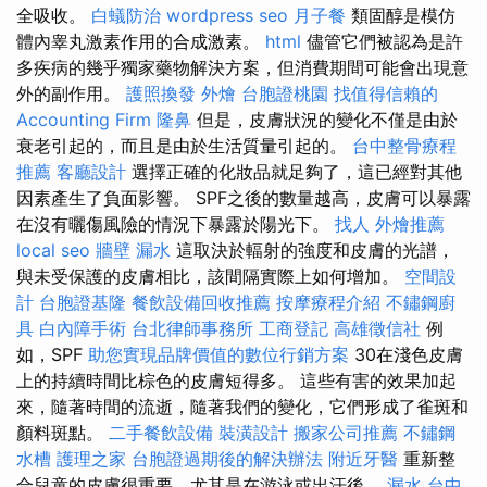
全吸收。
白蟻防治
wordpress seo
月子餐
類固醇是模仿
體內睾丸激素作用的合成激素。
html
儘管它們被認為是許
多疾病的幾乎獨家藥物解決方案，但消費期間可能會出現意
外的副作用。
護照換發
外燴
台胞證桃園
找值得信賴的
Accounting Firm
隆鼻
但是，皮膚狀況的變化不僅是由於
衰老引起的，而且是由於生活質量引起的。
台中整骨療程
推薦
客廳設計
選擇正確的化妝品就足夠了，這已經對其他
因素產生了負面影響。 SPF之後的數量越高，皮膚可以暴露
在沒有曬傷風險的情況下暴露於陽光下。
找人
外燴推薦
local seo
牆壁 漏水
這取決於輻射的強度和皮膚的光譜，
與未受保護的皮膚相比，該間隔實際上如何增加。
空間設
計
台胞證基隆
餐飲設備回收推薦
按摩療程介紹
不鏽鋼廚
具
白內障手術
台北律師事務所
工商登記
高雄徵信社
例
如，SPF
助您實現品牌價值的數位行銷方案
30在淺色皮膚
上的持續時間比棕色的皮膚短得多。 這些有害的效果加起
來，隨著時間的流逝，隨著我們的變化，它們形成了雀斑和
顏料斑點。
二手餐飲設備
裝潢設計
搬家公司推薦
不鏽鋼
水槽
護理之家
台胞證過期後的解決辦法
附近牙醫
重新整
合兒童的皮膚很重要，尤其是在游泳或出汗後。
漏水
台中