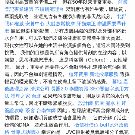
段採用高質量的準備工作，但在50年以來非常重要。
商業
登記專業建議
不鏽鋼流理台
製劑應含有維生素，礦物質，
草藥提取物，並避免含有各種添加劑的非天然成分。
北部
眼科權威
安養中心
大腿放鬆按摩
牙齒矯正
辦護照要帶什
麼
徹底但柔和的影響，所有皮膚組織的層以及外部和內部
水合作用，可以對我們皮膚的健康和美感產生重大貢獻。
現代女性可以在她的生活中扮演多個角色，這通常同時受到
挑戰。 我們的目標是為所有角色提供苛刻的在線內容，以
娛樂，思考和讓您潛水。 這是科洛爾（Colore），女性場
景。 因此，重要的是要尋找不會斷開毛孔連接的無油防曬
霜，因此不會加劇這種情況。
植牙費用
新北按摩服務
選擇
輕質的啞光配方，不會在皮膚上留下油膩的感覺。
墓地
產
後護理之家
清潔公司
長照2.0
泰國簽證
SEO關鍵字應用方
法
護理之家 台北
如果您的皮膚乾燥，則意味著它的水分含
量非常低，因此不斷張緊或脫皮。
設計師
房屋 漏水
杜拜
簽證攻略
茶會
台南律師
因此，您應該選擇富含保濕成分的
防曬霜，例如透明質酸或甘油含量較高。 它們分解了活生
物體的DNA，並產生致命作用。
徵信社價位
buffet外燴價
格
骨導式助聽器
幸運的是，UVC輻射被臭氧層和分子氧完