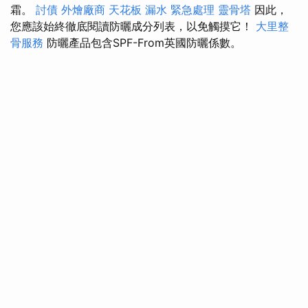
霜。
討債
外燴廠商
天花板 漏水 緊急處理
靈骨塔
因此，
您應該始終徹底閱讀防曬成分列表，以免觸摸它！
大里整
骨服務
防曬產品包含SPF-From英國防曬係數。