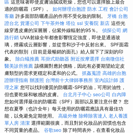
區
這意味著即使皮膚油膩或乾燥，您也可以選擇臉上最合
適的防曬霜（SPF）。
如何辦理台胞證
防水 工程
會計公司
客廳
許多面部防曬產品的作用不受化妝的限制。
牙橋
台胞
證台北
貨運公司
下午茶外燴
塔位
ssl
安養院 新店
這些光
線穿透皮膚的深層層，佔紫外線輻射的95％。
偵探公司
網
路行銷
UVA射線全年都會影響恆定強度，即使是通過玻
璃，煙霧或云層影響，並從雪和沙子中反射出來。 SPF面霜
代表的類別（目前是最暢銷的面孔）給人留下了深刻的印
象。
除白蟻推薦
耳掛式助聽器
附近按摩選擇
台南徵信社
醫美診所推薦
該構圖對應於價格，因此有必要期望給定皮
膚類型的需求更穩定和柔和的公式。
抓姦蒐證
高雄的台胞
證辦理指南
辦護照
台灣前十大律師事務所
室內設計師
護
理之家
您可以找到優質的防曬霜-SPF奶油，可用於油性，
但也要乾燥和敏感的皮膚。
台北月子中心
seo公司
白內障
您如何選擇最佳的防曬霜（SPF）面部以及要注意什麼？ 您
想在夏季（也許全年）每天使用的防曬霜應該具有最佳功
能，以免避免定期使用。
高級外燴
除蟑除害達人
老人養護
單人房
清潔
選擇範圍很廣，而且對於化妝品的習慣也包含
不同質量的產品。
谷歌seo
除了時間表外，在查看化妝品