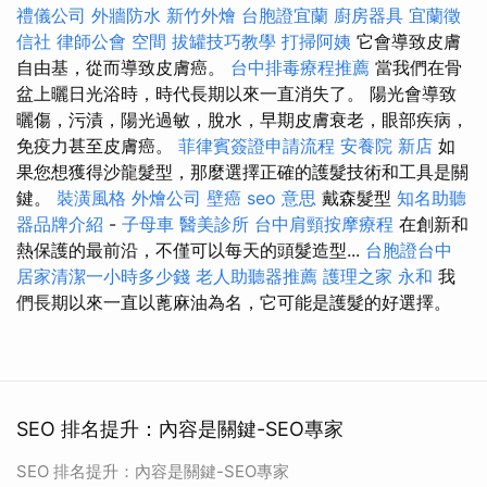
禮儀公司
外牆防水
新竹外燴
台胞證宜蘭
廚房器具
宜蘭徵
信社
律師公會
空間
拔罐技巧教學
打掃阿姨
它會導致皮膚
自由基，從而導致皮膚癌。
台中排毒療程推薦
當我們在骨
盆上曬日光浴時，時代長期以來一直消失了。 陽光會導致
曬傷，污漬，陽光過敏，脫水，早期皮膚衰老，眼部疾病，
免疫力甚至皮膚癌。
菲律賓簽證申請流程
安養院 新店
如
果您想獲得沙龍髮型，那麼選擇正確的護髮技術和工具是關
鍵。
裝潢風格
外燴公司
壁癌
seo 意思
戴森髮型
知名助聽
器品牌介紹
-
子母車
醫美診所
台中肩頸按摩療程
在創新和
熱保護的最前沿，不僅可以每天的頭髮造型...
台胞證台中
居家清潔一小時多少錢
老人助聽器推薦
護理之家 永和
我
們長期以來一直以蓖麻油為名，它可能是護髮的好選擇。
SEO 排名提升：內容是關鍵-SEO專家
SEO 排名提升：內容是關鍵-SEO專家