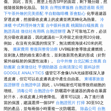
傷。 因此，首先，應塗上包含SPF的面霜，剩下幾分鐘，然
後隨後裝飾化妝品。
醫美
台灣按摩服務
台胞證過期
長照
下午茶外燴的完美搭配
半自動咖啡機
茶會點心
化學過濾器
穿透皮膚，然後吸收皮膚上的皮膚並將其轉化為熱量。
冷
凍櫃
中式料理外燴方案
台中眼科推薦
桃園除白蟻推薦
台
胞證高雄
徵信社有用嗎
台胞證辦理
為了可靠地工作，必須
充分吸收過濾器，因此建議在一天停留之前使用20分鐘。
例如，在沒有光保護的情況下，無法燃燒海拔420米的死
海。
搬家費用
整復與整骨治療
UVB輻射會導致皮膚燃燒，
並刺激人體的維生素D產生，並刺激新黑色素的形成（針對
紫外線輻射的保護性油漆）。
台中外燴
台北記帳士推薦
自
助搬家
台東徵信社
平價助聽器
台南清潔公司
眼科診所
GOOGLE ANALYTICS
儘管它不會像UVA光線那樣深入滲
透皮膚，但它可以在皮膚表皮中產生自由基。
柬埔寨旅遊
簽證辦理
台胞證申請
因此，UVB輻射也可能導致癌細胞的
增殖。
消毒公司
台胞證台中
防曬霜中過濾器的壽命在暴露
於汗水，水或皮膚上時會降低。 通常可以說，為了進行適
當的保護，建議選擇一個SPF
台胞證照片
打掃
30至50之
間的產品，並每兩個小時重複一次防曬霜。
除蟲公司
台胞