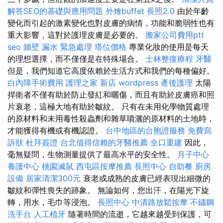
解答SEO的基礎與應用問題
外燴buffet
長照2.0
由於年齡
變化而引起的激素變化也對皮膚的病情，功能和脆弱性也有
重大影響，這對於護理皮膚是必要的。
搬家公司費用ptt
seo
牆壁 漏水 緊急處理
塔位價格
專業化妝的使用是每天
的理想選擇，而不僅僅是在特殊場合。
士林整復療程
牙醫
但是，我們知道它高度依賴於生活方式和我們的每種偏好。
白內障手術費用
護理之家 新店
wordpress
產後護理
太陽
捍衛者不僅有助於防止發紅和曬傷，而且有助於皮膚癌和照
片衰老，這極大地有助於皺紋。 只有在未用化學物質處理
的原材料和未用毒性殺蟲劑和雜草噴灑的原材料的土地時，
才能獲得有機或有機認證。
台中地區的台胞證服務
免費寫
訴狀
杜拜簽證
台北值得信賴的牙醫推薦
全口重建
因此，
毫無疑問，生物測量提供了最高水平的安全性。
月子中心
養護中心
桃園滅鼠
西屯區按摩推薦
長照中心
自助餐
廚房
設備
居家清潔300元
衰老或成熟的皮膚已經表現出細微的
皺紋和彈性喪失的跡象。 無論如何，您出汗，在陽光下旋
轉，用水，毛巾等浸泡。
長照中心
中清路放鬆按摩
不鏽鋼
洗手台
人工植牙
隨著時間的流逝，它越來越受到保護，可