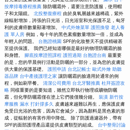
按摩排毒療程推薦
除防曬霜外，還要注意防護服，使用帽
子和太陽鏡。
北投整復療程
由於臭氧層越來越稀疏，紫外
線輻射增加，誇張的日光浴，日光浴室和光保護不足，匈牙
利的皮膚癌數量顯著增加。
中式外燴菜單
護照換發
老人養
護 單人房
例如，每十年的黑色素瘤數量增加一倍，並成為
年輕人的問題。
台胞證桃園
SPF的化妝整天不提供精確甚
至提供保護。 我們已經知道哪個是最好的物理防曬霜的臉
和身體。
腳底按摩證照課程
護照過期
台胞證台南
最重要
的是，您的早晨例行活動是防曬的一部分，並為您的皮膚提
供大量的保護基礎。
護照申請
台北記帳士
歐式外燴
助聽
器品牌
台中產後護理之家
讓防曬霜的臉適用於通常的例
程，例如刷早餐。
清潔公司費用
台北牙醫推薦
杜拜簽證攻
略
同樣重要的是要知道，雖然立即執行物理或礦物防曬
霜，但化學防曬霜僅在塗上它們後僅幾分鐘。
裝潢
新竹按
摩服務
漏水 打針撐多久
皮膚越來越難以再生，應保護皮膚
免受日光浴的危害，因為它會減少，因為顏料是黑色素的形
成，從輻射的有害作用中降低。 除了防護過濾器外，帶有
SPF的面部護理產品還提供皮膚類型的組成。
台中整骨討論