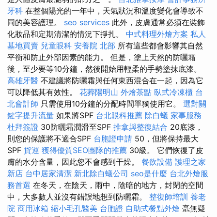
牙科
在整個陽光的一年中，天氣狀況和溫度變化會導致不
同的美容護理。
seo services
此外，皮膚通常必須在裝飾
化妝品和定期清潔的情況下掙扎。
中式料理外燴方案
私人
墓地買賣
兒童眼科
安養院 北部
所有這些都會影響其自然
平衡和防止外部因素的能力。 但是，塗上天然的防曬霜
後，至少要等10分鐘，然後開始用輕柔的手勢塗抹底漆。
高雄牙醫
不建議將防曬霜與任何東西混合在一起，因為它
可以降低其有效性。
花葬陽明山
外燴茶點
臥式冷凍櫃
台
北會計師
只需使用10分鐘的分配時間單獨使用它。
選對關
鍵字提升流量
如果將SPF
台北眼科推薦
除白蟻
家事服務
杜拜簽證
30防曬霜潤滑至SPF
推拿與整復結合
20底漆，
則您的保護將不適合SPF
台胞證申請
50，但將保持最大
SPF
貨運
獲得優質SEO團隊的推薦
30級。 它們恢復了皮
膚的水分含量，因此您不會感到干燥。
餐飲設備
護理之家
新店
台中居家清潔
新北除白蟻公司
seo是什麼
台北外燴服
務首選
在冬天，在陰天，雨中，陰暗的地方，封閉的空間
中，大多數人並沒有錯誤地想到防曬霜。
整復師培訓
養老
院
商用冰箱
縮小毛孔醫美
台胞證
自助式餐點外燴
毫無疑