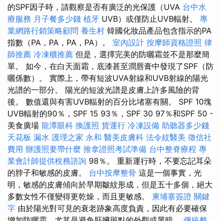
的SPF因子時，請觀察是否有廣泛的光保護（UVA
台中水
療服務
月子餐多少錢
植牙
UVB）或僅防止UVB輻射。
專
業網路行銷策略顧問
養生村
韓國化妝品產品包含指示的PA
指數（PA，PA，PA，PA）。
室內設計
按摩師資格證照
律
師推薦
冷凍櫃推薦
但是，選擇完美的防曬霜並不是那麼簡
單。 如今，在白天面霜，底漆甚至潤唇膏中發現了SPF（防
曬係數）。 實際上，帶有短波UVA射線和UVB射線的陽光
光譜的一部分。 陽光的短波光譜是皮膚上許多風險的背
後。 數值還與有害UVB輻射的百分比堵塞有關。 SPF 10塊
UVB輻射的90％，SPF 15 93％，SPF 30 97％和SPF 50 -
美食廣場
龍潭眼科
換護照
貨運行
冷凍設備
助聽器多少錢
天花板 漏水
護理之家 永和
醫美皮膚科
法令紋醫美
徵信社
費用
辦護照要帶什麼
推拿證照考試準備
台中整脊療程
專
業會計師提供稅務諮詢
98％。 重新運行時，不要忘記耳朵
的脖子和敏感的皮膚。
台中按摩整骨
這是一個事實，光
明，敏感的皮膚傾向於早期皺紋形成，但是五十多個，絕大
多數女性不僅變得更乾燥，而且更敏感。
柬埔寨簽證
關鍵
字
由於陽光對可見的衰老跡象高度負責，因此有必要確保
增加防曬霜，尤其是避免肝臟斑點的外觀或黑暗。
傳統整