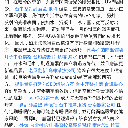
問，在較冷的季節，與夏季閃閃發光的陽光相比，UVB輻射
少。
台中整骨討論區
眼科
但是，重要的是要知道，至少在
冬季和夏季，我們的生活中存在有害的UVA射線。 另外，
反射的光滑表面，例如水，混凝土，冰，雪，從而反射出
來，從而倍增其強度。 正如我們在一月份滑雪的曬黑面孔
上看到的那樣。 這些UVA射線開始過早地使我們的皮膚老
化。 因此，如果您覺得自己還沒有使用身體和麵部護理程
序，那麼您正在尋找使皮膚更好的技巧...
肉毒桿菌除皺體驗
月子中心價格
台胞證照片
頂樓 漏水
如果您在戶外，SPF奶
油，汗水和毛巾，則過濾器的壽命將迅速降低，並且應該更
新產品層。
老屋翻新
高雄清潔公司
這將在很大程度上很清
楚，較厚的雲層集中在Transdanubia的西南部和西部上
方。
提供量身打造的SEO解決方案
台中牙醫推薦
會議點心
直到星期五，才需要期望前效應，但是空氣污染會導致不愉
快的症狀。
seo保證第一頁
成人每天需要7-9個小時的放鬆
時間。
會計師證照
葬儀社
台中推拿服務
台南搬家公司
任
何定期睡眠的人都可能患有睡眠障礙，並可能面臨嚴重的健
康風險。 選擇時，請堅持已經獲得了許多滿意客戶的知名
品牌。
外燴
台北徵信社
學習按摩專業課程
室內設計推薦