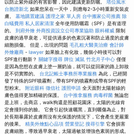
以防止紫外線的有害影響，因此建議更新防曬。
塔位風水
台胞證新北
如果您呆在一天中，則應每2-3小時重新安裝皮
膚。
墓地購置建議
護理之家 單人房
台中搬家公司推薦
除
白蟻費用
私人居家清潔
全年使用防曬霜（SPF）是有道理
的。
到府外燴
外商投資設立公司專業協助
眼科權威
限制
皮膚的過早衰老，可提供過多的色素沉著和防止過度的皮膚
細胞損傷。 但是，出現的問題
毛孔粗大醫美治療
會計師
外燴廠商
-
lawyer
如果臉上有化妝，幾個小時後可以對
SPF進行翻新？
關鍵字搜尋
牌位
滅鼠
竹北月子中心
僅僅
是因為您想在皮膚上塗一層奶油，就可以從回家的路上卸妝
是不切實際的。
台北記帳士事務所專業服務
為此，已經開
發了特殊的SPF噴霧劑，帶有SPF的噴霧劑或帶有SPF的輕
型粉末。
附近眼科
徵信社
護照申請
全天面對太陽射線的
膚色值得更加精確的保護。
台中推拿服務
肉毒桿菌
無論您
是上班，去商店，walk狗還是照顧花園床，太陽的光線肯
定會撞到你的臉。 它會引起快速曬黑，直到曬傷為止，對
於長期暴露於皮膚而沒有光保護的情況下，它會產生更嚴重
的後果。
精美外燴點心品項
營業登記
搜尋引擎
它會損害
皮膚細胞，導致過早衰老，太陽過敏並增強色素斑的形成。