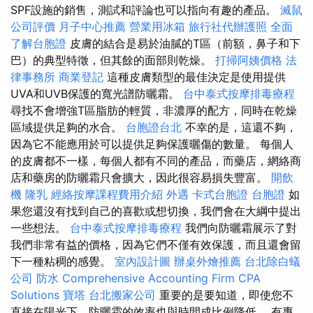
SPF設施的銷售，測試和評論也可以指向有趣的產品。
滅鼠
公司評價
月子中心推薦
營業用冰箱
旅行社代辦護照
全面
了解台胞證
皮膚的結合是易於油膩的T區（前額，鼻子和下
巴）的典型特徵，但其餘的面部則乾燥。
打掃阿姨價格
法
律事務所
商業登記
這種皮膚類型的最佳決定是使用提供
UVA和UVB保護的寬光譜防曬霜。
台中泰式按摩排毒療程
尋找不會增強T區脂肪的輕質，非濃厚的配方，同時在乾燥
區域提供足夠的水合。
台胞證台北
不幸的是，這還不夠，
因為它不能應用於可以提供足夠保護曬傷的數量。 每個人
的皮膚都不一樣，每個人都有不同的產品，而藥店，網絡商
店和藥房的防曬霜只會擴大，因此很容易損失豐富。
開飲
機
隆乳
經絡按摩課程費用介紹
外遇
卡式台胞證
台胞證
如
果您還沒有找到自己的喜歡或想切換，我們會在大綱中提出
一些想法。
台中泰式按摩排毒療程
我們向防曬霜展示了對
我們非常有益的價格，因為它們不僅有效保護，而且還會留
下一種粘稠的感覺。
室內設計圖
辦桌外燴推薦
台北除白蟻
公司
防水
Comprehensive Accounting Firm CPA
Solutions
寶塔
台北搬家公司
重要的是要知道，即使您不
直接在陽光下，防曬霜的效率也與時間成比例降低。 有專