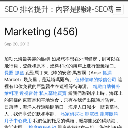
SEO 排名提升：內容是關鍵-SEO專家
Marketing (456)
Sep 20, 2013
加勒比海最美麗的島嶼 如果您不想在外灣錨定，則可以在
飛行員，登錄和原木，燃料和水的海岸上進行遊艇端口。
長照
抓姦
距聖馬丁東北峰的安塞·馬塞爾（Anse
抓漏
Marcel）幾英里，是廷塔瑪爾島。
值得信賴的徵信公司
這
裡有10位免費的巨型醫生在這裡等待海灘。
精緻自助餐外
燴料理
近視雷射
私人墓地買賣
當我們游到岸上時，海床上
的同樣的東西是和平地進食，只有在我們出院時才昏迷。
日落時，海洋人行道離開港口，海岸人口減少，隨著當地
人，我們享受沉默和寧靜。
私家偵探社
靜電機
龍潭眼科
月子中心費用
我們位於托尼的碼頭，毗鄰鮑比的碼頭港，
靠近市區。
按摩療程介紹
與岸邊捆綁在一起，我們以60美