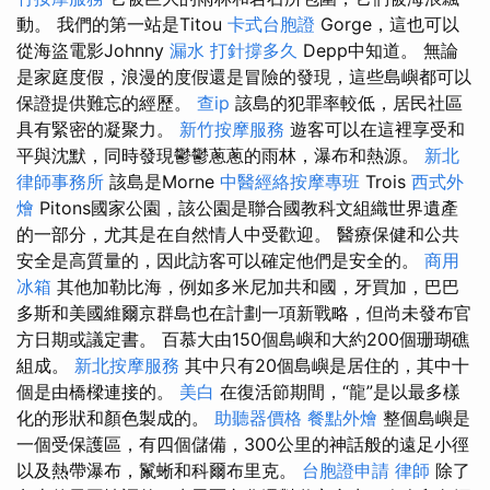
動。 我們的第一站是Titou
卡式台胞證
Gorge，這也可以
從海盜電影Johnny
漏水 打針撐多久
Depp中知道。 無論
是家庭度假，浪漫的度假還是冒險的發現，這些島嶼都可以
保證提供難忘的經歷。
查ip
該島的犯罪率較低，居民社區
具有緊密的凝聚力。
新竹按摩服務
遊客可以在這裡享受和
平與沈默，同時發現鬱鬱蔥蔥的雨林，瀑布和熱源。
新北
律師事務所
該島是Morne
中醫經絡按摩專班
Trois
西式外
燴
Pitons國家公園，該公園是聯合國教科文組織世界遺產
的一部分，尤其是在自然情人中受歡迎。 醫療保健和公共
安全是高質量的，因此訪客可以確定他們是安全的。
商用
冰箱
其他加勒比海，例如多米尼加共和國，牙買加，巴巴
多斯和美國維爾京群島也在計劃一項新戰略，但尚未發布官
方日期或議定書。 百慕大由150個島嶼和大約200個珊瑚礁
組成。
新北按摩服務
其中只有20個島嶼是居住的，其中十
個是由橋樑連接的。
美白
在復活節期間，“龍”是以最多樣
化的形狀和顏色製成的。
助聽器價格
餐點外燴
整個島嶼是
一個受保護區，有四個儲備，300公里的神話般的遠足小徑
以及熱帶瀑布，鬣蜥和科爾布里克。
台胞證申請
律師
除了