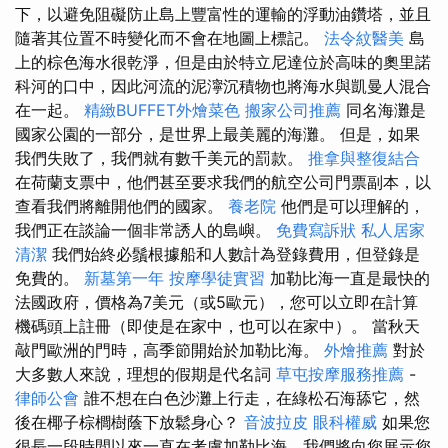
下，以避免阻礙防止島上豐富性的運輸的浮動油鑽塔，並且
隨著其位置不時變化而不會在地圖上標記。
法令紋醫美
島
上的棕色海水很乾淨，但是由於特立尼達位於高味的奧里諾
科河的口中，因此河流的泥濘沉積物也將海水與凱曼人混合
在一起。
精緻BUFFET外燴菜色
搬家公司推薦
同名海灘是
國家公園的一部分，是世界上最美麗的海灘。 但是，如果
我們失敗了，我們就有數千美元的罰款。
推拿與整復結合
在荷蘭支票中，他們甚至要求我們的航空公司門票副本，以
查看我們將離開他們的國家。
養老院
他們是可以理解的，
我們正在談論一個非常誘人的島嶼。
免費寫訴狀
私人居家
清潔
我們始終必鬚根據船和人數計為登錄費用，但登錄是
免費的。
新墓第一年
按摩學徒實習
加勒比海一直是最快的
法國政府，價格為7美元（或5歐元），您可以立即在計算
機碼頭上註冊（即使是在家中，也可以在家中）。 當秋天
敲門歐洲的門時，高季節開始於加勒比海。
外燴推薦
對於
大多數人來說，理想的假期是代名詞
草屯按摩服務推薦
-
律師公會
誰不想在白色沙灘上行走，在綠松石海舔它，然
後在椰子棕櫚樹蔭下放鬆身心？
音波拉皮
眼科權威
如果您
很長一段時間以來一直在考慮加勒比海，我們將向您展示您