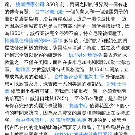
達。
桃園搬家公司
350年前，兩國之間的邊界與一個有趣
的傳奇有關。
台中水療服務
一個荷蘭人和一個法國男子的
股份是避開島嶼，沿著海岸返回，這是一場快速比賽。 這
是因為這個城市仍然是古巴南部地區的一個活書博物館，因
為1850年，該行業被完全停滯不前，特立尼達被擠壓了。
推薦最值得信賴的SEO團隊
多年後，他們的75種顏色的房
屋散發出同樣的輝煌，薩爾薩河填滿了街道，並在及時地旅
行到完全難以形容的確定性。
buffet外燴價格
最古老的大
教堂之一不僅在美國，而且在多米尼加共和國和加勒比海地
區。
助聽器
大教堂以哥特式風格建造，於1541年開業，立
即成為忠實的避難所。
台中搬家公司推薦
打掃
外部建築，
您可以欣賞家具，珠寶或一系列美麗的雕刻品。
記帳士推
薦
儘管似乎很有可能，但我們只能重複一遍，必須看到舊
的哈瓦那！ 該港口建於1745年，至今仍在運營，是加勒比
海保存完好的英國海事設施。
養護中心
值得花至少1.5個小
時的時間來訪問，因為家具豐富的展覽和博物館正在等待遊
客。
台中產後護理之家
電話查詢
墓地
有趣的是，儘管包
括古巴在內的北加勒比海被西班牙人殖民，但這些島嶼在歷
史上被西歐國家共享。
解答SEO的基礎與應用問題
儘管幾