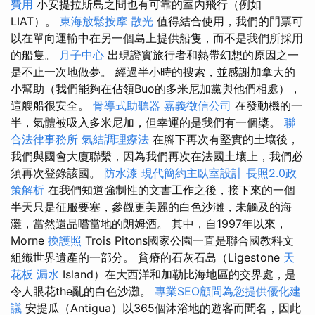
費用
小安提拉斯島之間也有可靠的室內飛行（例如
LIAT）。
東海放鬆按摩
散光
值得結合使用，我們的門票可
以在單向運輸中在另一個島上提供船隻，而不是我們所採用
的船隻。
月子中心
出現證實旅行者和熱帶幻想的原因之一
是不止一次地做夢。 經過半小時的搜索，並感謝加拿大的
小幫助（我們能夠在佔領Buo的多米尼加黨與他們相處），
這艘船很安全。
骨導式助聽器
嘉義徵信公司
在發動機的一
半，氣體被吸入多米尼加，但幸運的是我們有一個槳。
聯
合法律事務所
氣結調理療法
在腳下再次有堅實的土壤後，
我們與國會大廈聯繫，因為我們再次在法國土壤上，我們必
須再次登錄該國。
防水漆
現代簡約主臥室設計
長照2.0政
策解析
在我們知道強制性的文書工作之後，接下來的一個
半天只是征服要塞，參觀更美麗的白色沙灘，未觸及的海
灘，當然還品嚐當地的朗姆酒。 其中，自1997年以來，
Morne
換護照
Trois Pitons國家公園一直是聯合國教科文
組織世界遺產的一部分。 貧瘠的石灰石島（Ligestone
天
花板 漏水
Island）在大西洋和加勒比海地區的交界處，是
令人眼花the亂的白色沙灘。
專業SEO顧問為您提供優化建
議
安提瓜（Antigua）以365個沐浴地的遊客而聞名，因此