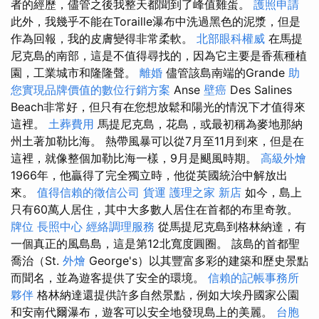
者的經歷，儘管之後我整天都聞到了峰值雞蛋。
護照申請
此外，我幾乎不能在Toraille瀑布中洗過黑色的泥漿，但是
作為回報，我的皮膚變得非常柔軟。
北部眼科權威
在馬提
尼克島的南部，這是不值得尋找的，因為它主要是香蕉種植
園，工業城市和隆隆聲。
離婚
儘管該島南端的Grande
助
您實現品牌價值的數位行銷方案
Anse
壁癌
Des Salines
Beach非常好，但只有在您想放鬆和陽光的情況下才值得來
這裡。
土葬費用
馬提尼克島，花島，或最初稱為麥地那納
州土著加勒比海。 熱帶風暴可以從7月至11月到來，但是在
這裡，就像整個加勒比海一樣，9月是颶風時期。
高級外燴
1966年，他贏得了完全獨立時，他從英國統治中解放出
來。
值得信賴的徵信公司
貨運
護理之家 新店
如今，島上
只有60萬人居住，其中大多數人居住在首都的布里奇敦。
牌位
長照中心
經絡調理服務
從馬提尼克島到格林納達，有
一個真正的風島島，這是第12北寬度圓圈。 該島的首都聖
喬治（St.
外燴
George's）以其豐富多彩的建築和歷史景點
而聞名，並為遊客提供了安全的環境。
信賴的記帳事務所
夥伴
格林納達還提供許多自然景點，例如大埃丹國家公園
和安南代爾瀑布，遊客可以安全地發現島上的美麗。
台胞