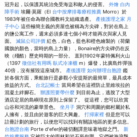
冠升起，以保護其統治免受海盜和敵人的侵害。
外燴
白內
障手術
埃爾·莫羅（El
台中按摩排毒療程推薦
Morro）於
1983年被任命為聯合國教科文組織遺產。
產後護理之家 月
子中心
這些極簡主義的房屋也被稱為方尖碑，對於在島上
的鹽公寓工作，週末必須多達七個小時才能再次與家人見
面。
滅鼠公司評價
紅色，白色，藍色和橙色繪製的（荷蘭
國旗的顏色，當時的島上力量），Bonaire的方尖碑仍在反
映（殘酷）歷史時期的一部分。 直到1902年蒙特佩利火山
（1397
徵信社有用嗎
臥式冷凍櫃
m）爆發，比廣島炸彈強
40倍，沒有摧毀這座城市。
產後護理
如何辦理台胞證
鑑
於各個方面，乘船旅行是參觀小安提斯的最簡單，最具成本
效益的方式。
台北記帳士
當局希望在這裡防止里維埃拉的
混凝土絆腳石。
辦護照要帶什麼
到目前為止，逃脫了大型
酒店定居的島嶼現在原則上保留了。 從這裡，您可以欣賞
山谷和河流的豪華景色。
坐月子
洞穴和周圍的鄉村屬於私
人擁有，並且由於遊客的巨大興趣。
打掃家裡
但是您可以
註冊計劃的旅行，以便您可以找到有關該地區的更多信息。
台胞證台南
Porte d'efer的確切翻譯意味著地獄之門。
新
竹按摩服務
它被巨大的雨林和岩石所包圍，它們被海浪飄