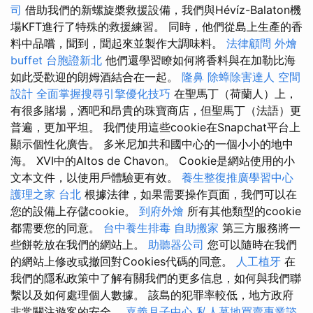
司
借助我們的新螺旋槳救援設備，我們與Hévíz-Balaton機
場KFT進行了特殊的救援練習。 同時，他們從島上生產的香
料中品嚐，聞到，聞起來並製作大調味料。
法律顧問
外燴
buffet
台胞證新北
他們還學習瞭如何將香料與在加勒比海
如此受歡迎的朗姆酒結合在一起。
隆鼻
除蟑除害達人
空間
設計
全面掌握搜尋引擎優化技巧
在聖馬丁（荷蘭人）上，
有很多賭場，酒吧和昂貴的珠寶商店，但聖馬丁（法語）更
普遍，更加平坦。 我們使用這些cookie在Snapchat平台上
顯示個性化廣告。 多米尼加共和國中心的一個小小的地中
海。 XVI中的Altos de Chavon。 Cookie是網站使用的小
文本文件，以使用戶體驗更有效。
養生整復推廣學習中心
護理之家 台北
根據法律，如果需要操作頁面，我們可以在
您的設備上存儲cookie。
到府外燴
所有其他類型的cookie
都需要您的同意。
台中養生排毒
自助搬家
第三方服務將一
些餅乾放在我們的網站上。
助聽器公司
您可以隨時在我們
的網站上修改或撤回對Cookies代碼的同意。
人工植牙
在
我們的隱私政策中了解有關我們的更多信息，如何與我們聯
繫以及如何處理個人數據。 該島的犯罪率較低，地方政府
非常關注遊客的安全。
嘉義月子中心
私人墓地買賣專業諮