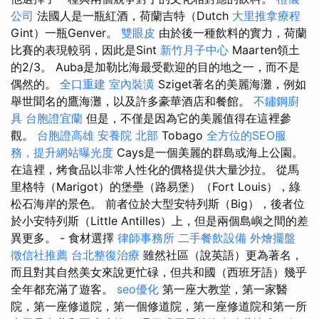
公司
法國人是一瓶紅酒，荷蘭吉特（Dutch
大里推拿療程
Gint）一瓶Genver。
雙眼皮
由於後一種飲料的實力，荷蘭
比賽的表現較弱，因此是Sint
新竹月子中心
Maarten領土
的2/3。 Auba是加勒比海最受歡迎的目的地之一，而不是
偶然的。
全口重建
室內裝潢
Sziget著名的美麗海灘，例如
舉世聞名的鷹海灘，以及許多豪華酒店和餐館。
不鏽鋼廚
具
台胞證宜蘭
但是，不僅是因為它的美麗值得在這裡參
觀。
台胞證高雄
安養院 北部
Tobago
全方位的SEO服
務，提升網站曝光度
Cays是一個美麗的群島或海上公園。
在這裡，烤食品以非常人性化的價格提供大量沙拉。 從馬
里格特（Marigot）的堡壘（路易堡）（Fort Louis），綠
松石海岸的景色。 前者位於大型安特列斯（Big），後者位
於小安特列斯（Little Antilles）上，但是兩個島嶼之間的差
異更多。 - 食材選擇
律師事務所
二手餐飲設備
外燴擺盤
徵信社推薦
台北整復治療
雖然社區（說英語）更為著名，
而且對其自然美女來說更忙碌，但共和國（西班牙語）幾乎
全年都充滿了遊客。
seo優化
第一座大教堂，第一家醫
院，第一座修道院，第一個修道院，第一座修道院和第一所