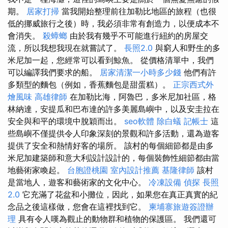
期。
居家打掃
當我開始整理前往加勒比地區的旅程（也很
低的挪威旅行之後）時，我必須非常有創造力，以便成本不
會消失。
殺蟑螂
由於我有幾乎不可能進行紐約的房屋交
流，所以我想我現在就嘗試了。
長照2.0
與窮人和野生的多
米尼加一起，您經常可以看到鯨魚。 從價格清單中，我們
可以編譯我們要求的船。
居家清潔一小時多少錢
他們有許
多類型的麵包（例如，香蕉麵包是甜蛋糕）。
正宗西式外
燴風味
高雄律師
在加勒比海，阿魯巴，多米尼加社區，格
林納達，安提瓜和巴布達的許多美麗島嶼中，以及安圭拉在
安全與和平的環境中脫穎而出。
seo軟體
除白蟻
記帳士
這
些島嶼不僅提供令人印象深刻的景觀和許多活動，還為遊客
提供了安全和熱情好客的場所。 該村的每個細節都是由多
米尼加建築師和意大利設計設計的，每個裝飾性細節都由當
地藝術家喚起。
台胞證桃園
室內設計推薦
基隆律師
該村
是當地人，遊客和藝術家的文化中心。
冷凍設備
偵探
長照
2.0
它充滿了花盆和小攤位，因此，如果您在真正真實的紀
念品之後這樣做，您會在這裡找到它。
柬埔寨旅遊簽證辦
理
具有令人嘆為觀止的動物群和植物的保護區。 我們還可