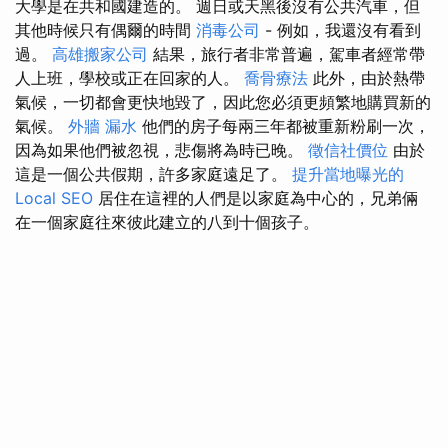
大學是在共和國建造的。 週日或天黑後沒有公共汽車，但
其他時候只有偶爾的時間
消毒公司
- 例如，我還沒有看到
過。
高雄搬家公司
結果，旅行者非常普遍，駕車者經常帶
人上班，學校或正在回家的人。
喬骨療法
此外，由於熱帶
氣候，一切都會更快地毀了，因此您必須更頻繁地購買新的
氣候。
外牆 漏水
他們的房子每兩三年都被重新粉刷一次，
因為如果他們被忽視，悲傷將為時已晚。
徵信社價位
由於
這是一個公共假期，許多家庭遠足了。
提升當地曝光的
Local SEO
居住在這裡的人們是以家庭為中心的，兄弟倆
在一個家庭往來彼此建立的八到十個孩子。