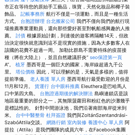
市正在等待您的原始手工藝品，珠寶，天然化妝品和椰子裝
飾品。
記帳事務所
航行不僅是一項運動，而且是一種生活
方式。
台胞證辦理
台北搬家公司
我們不僅向我們的航行現
場推薦專業運動員，還向那些愛好甚至對帆船感興趣的人推
薦。
討債
根據原始計劃，到達後的遊客將隔離14天，但政
治決定很快就意識到這不是現實的措施，因為大多數客人在
該國的花費不超過一周。 加勒比群島不需要特殊的疫苗接
種（將在大陸上），並且自然建議肝炎“
seo保證第一頁
A”。
植牙
墨西哥是一個巨大的國家，海岸線超過九千公
里。
塔位價格
因此，可以理解的是，天氣是多樣的，值得
提前準備。
老人養護 單人房
墨西哥航行最受歡迎的月份是
11月和12月。
貨運行
台中眼科推薦
Eleuthera是巴哈馬人
口中第四大島。
台胞證過期後的解決辦法
島嶼連鎖店是該
地區最重要的部分之一，其無限菠蘿田和粉紅色的沙灘幾乎
是標誌性的。 針對中間游泳池，我們沿著南部海岸從米到
米。
台中中醫整骨
杜拜簽證
我們與ZoltánSzentandrási-
SzabóAttila交談。
網路行銷
室內裝修
養護中心 單人房
阿
提拉（Attila）是我們團隊的成員六年，在Facebook集團