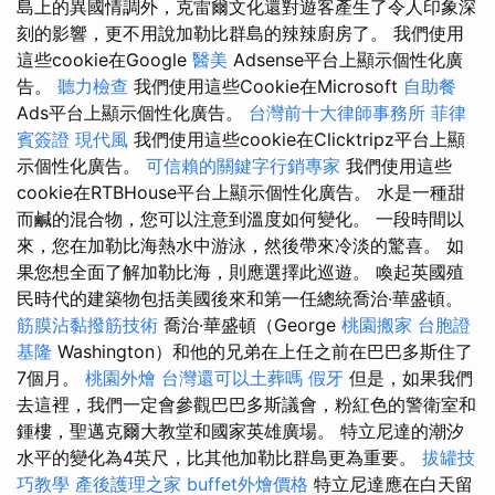
島上的異國情調外，克雷爾文化還對遊客產生了令人印象深
刻的影響，更不用說加勒比群島的辣辣廚房了。 我們使用
這些cookie在Google
醫美
Adsense平台上顯示個性化廣
告。
聽力檢查
我們使用這些Cookie在Microsoft
自助餐
Ads平台上顯示個性化廣告。
台灣前十大律師事務所
菲律
賓簽證
現代風
我們使用這些cookie在Clicktripz平台上顯
示個性化廣告。
可信賴的關鍵字行銷專家
我們使用這些
cookie在RTBHouse平台上顯示個性化廣告。 水是一種甜
而鹹的混合物，您可以注意到溫度如何變化。 一段時間以
來，您在加勒比海熱水中游泳，然後帶來冷淡的驚喜。 如
果您想全面了解加勒比海，則應選擇此巡遊。 喚起英國殖
民時代的建築物包括美國後來和第一任總統喬治·華盛頓。
筋膜沾黏撥筋技術
喬治·華盛頓（George
桃園搬家
台胞證
基隆
Washington）和他的兄弟在上任之前在巴巴多斯住了
7個月。
桃園外燴
台灣還可以土葬嗎
假牙
但是，如果我們
去這裡，我們一定會參觀巴巴多斯議會，粉紅色的警衛室和
鍾樓，聖邁克爾大教堂和國家英雄廣場。 特立尼達的潮汐
水平的變化為4英尺，比其他加勒比群島更為重要。
拔罐技
巧教學
產後護理之家
buffet外燴價格
特立尼達應在白天留