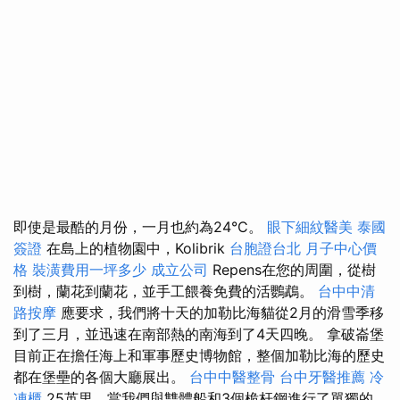
即使是最酷的月份，一月也約為24°C。
眼下細紋醫美
泰國
簽證
在島上的植物園中，Kolibrik
台胞證台北
月子中心價
格
裝潢費用一坪多少
成立公司
Repens在您的周圍，從樹
到樹，蘭花到蘭花，並手工餵養免費的活鸚鵡。
台中中清
路按摩
應要求，我們將十天的加勒比海貓從2月的滑雪季移
到了三月，並迅速在南部熱的南海到了4天四晚。 拿破崙堡
目前正在擔任海上和軍事歷史博物館，整個加勒比海的歷史
都在堡壘的各個大廳展出。
台中中醫整骨
台中牙醫推薦
冷
凍櫃
25英里，當我們與雙體船和3個桅杆鋼進行了單獨的