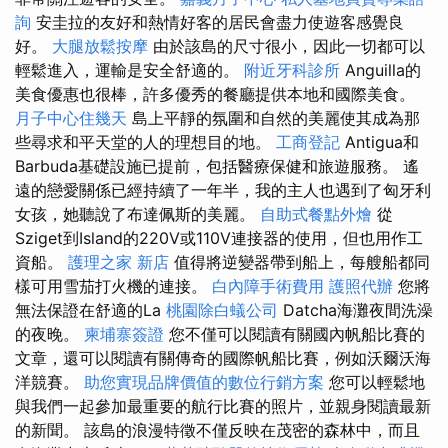
詢
安圭拉的友好和熱情好客的居民會盡力使遊客感覺良
好。
大腿放鬆按摩
由於該島的尺寸很小，因此一切都可以
輕鬆進入，運輸是安全舒適的。
附近牙科診所
Anguilla的
美食優惠也很棒，許多優秀的餐廳提供本地和國際美食。
月子中心住幾天
島上平靜的氛圍和自然的美麗使其成為那
些尋求和平天堂的人的理想目的地。
工商登記
Antigua和
Barbuda基礎設施已提前，包括醫療保健和旅遊服務。 遙
遠的戀愛關係已經持續了一年半，我的主人也遇到了匈牙利
女孩，她聽說了布達佩斯的美麗。
自助式餐點外燴
從
Sziget到Island的220V或110V連接器的使用，但也用作工
資船。
護理之家 新店
值得將逆變器帶到船上，每艘船都同
樣可用雪茄打火機的連接。
白內障手術費用
護照代辦
您將
無法保證在舒適的La
桃園除白蟻公司
Datcha海灘夜間洗澡
的夜晚。
柬埔寨簽證
您不僅可以閱讀有關國內帆船比賽的
文章，還可以閱讀有關傳奇的國際帆船比賽，例如沃爾沃海
洋競賽。
助您實現品牌價值的數位行銷方案
您可以輕鬆地
與我們一起參加最重要的航行比賽的照片，並親身閱讀最新
的新聞。 該島的浪漫特徵不僅反映在茂密的森林中，而且