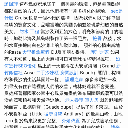
證辦理
這些島嶼都承諾了一個美麗的環境，但是每個島嶼
都以自己的方式，因此他們擁有非常多樣化的經驗。
seo是
什麼
Cruise也是一個不錯的選擇，因為我們可以了解每個
島嶼的豐富文化，品嚐當地的異國食物並發現夢幻般的自然
美女。
防水 工程
當涉及到五顏六色，明亮和節奏的目的地
時，加勒比海及其島嶼製作了第一張照片。
撿骨
然後，水
的水直接通向白色沙灘上的加勒比海。 額外的心情由當地
的Rasta
大里推拿療程
DJ及其朋友提供。
護理之家
如果
有人不知道，島上的大麻和可口可樂球拍將變得瘋狂。
如
何進行SEO優化
島上的一天值得在大安塞海灘（Grand
新
竹徵信社
Anse
二手冷凍櫃
房間設計
Beach）關閉，棕櫚
樹和長沙的生活與圖片一樣。
護理之家
像多米尼加一樣，
如果沒有住在這裡的人們的友善，格林納達就不會完整。
瓜德羅普郡國家公園中心風景如畫的瀑布周圍環繞著可以洗
澡的茂密植被和天然游泳池。
老人養護 單人房
就景點和經
驗而言，瓜德羅普（Guadeloupe）提供了許多東西。 由於
小安提利亞（Little
搜尋引擎
Antillary）的最高山峰，山地
terre對於島來說更加完整。
外燴佈置
為了完成這項任務，
他選擇了一種與兩個競爭對手的文化相對應的飲料。
禮儀