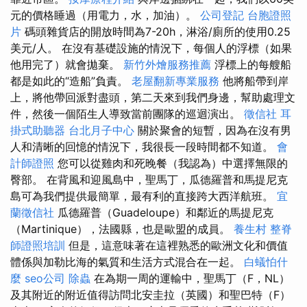
元的價格睡過（用電力，水，加油）。
公司登記
台胞證照
片
碼頭雜貨店的開放時間為7-20h，淋浴/廁所的使用0.25
美元/人。 在沒有基礎設施的情況下，每個人的浮標（如果
他用完了）就會拋棄。
新竹外燴服務推薦
浮標上的每艘船
都是如此的“造船”負責。
老屋翻新專業服務
他將船帶到岸
上，將他帶回派對盡頭，第二天來到我們身邊，幫助處理文
件，然後一個陌生人導致當前團隊的巡迴演出。
徵信社
耳
掛式助聽器
台北月子中心
關於聚會的短暫，因為在沒有男
人和清晰的回憶的情況下，我很長一段時間都不知道。
會
計師證照
您可以從雞肉和死晚餐（我認為）中選擇無限的
臀部。 在背風和迎風島中，聖馬丁，瓜德羅普和馬提尼克
島可為我們提供最簡單，最有利的直接跨大西洋航班。
宜
蘭徵信社
瓜德羅普（Guadeloupe）和鄰近的馬提尼克
（Martinique），法國縣，也是歐盟的成員。
養生村
整脊
師證照培訓
但是，這意味著在這裡熟悉的歐洲文化和價值
體係與加勒比海的氣質和生活方式混合在一起。
白蟻怕什
麼
seo公司
除蟲
在為期一周的運輸中，聖馬丁（F，NL）
及其附近的附近值得訪問北安圭拉（英國）和聖巴特（F）