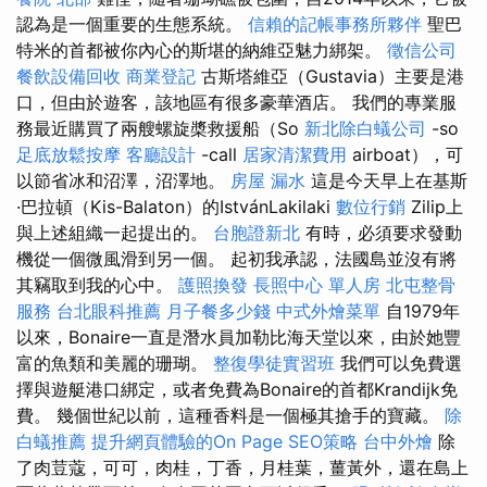
認為是一個重要的生態系統。
信賴的記帳事務所夥伴
聖巴
特米的首都被你內心的斯堪的納維亞魅力綁架。
徵信公司
餐飲設備回收
商業登記
古斯塔維亞（Gustavia）主要是港
口，但由於遊客，該地區有很多豪華酒店。 我們的專業服
務最近購買了兩艘螺旋槳救援船（So
新北除白蟻公司
-so
足底放鬆按摩
客廳設計
-call
居家清潔費用
airboat），可
以節省冰和沼澤，沼澤地。
房屋 漏水
這是今天早上在基斯
·巴拉頓（Kis-Balaton）的IstvánLakilaki
數位行銷
Zilip上
與上述組織一起提出的。
台胞證新北
有時，必須要求發動
機從一個微風滑到另一個。 起初我承認，法國島並沒有將
其竊取到我的心中。
護照換發
長照中心 單人房
北屯整骨
服務
台北眼科推薦
月子餐多少錢
中式外燴菜單
自1979年
以來，Bonaire一直是潛水員加勒比海天堂以來，由於她豐
富的魚類和美麗的珊瑚。
整復學徒實習班
我們可以免費選
擇與遊艇港口綁定，或者免費為Bonaire的首都Krandijk免
費。 幾個世紀以前，這種香料是一個極其搶手的寶藏。
除
白蟻推薦
提升網頁體驗的On Page SEO策略
台中外燴
除
了肉荳蔻，可可，肉桂，丁香，月桂葉，薑黃外，還在島上