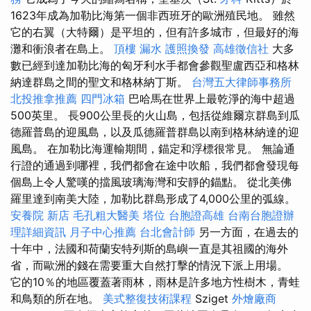
1623年成為加勒比海第一個非西班牙的歐洲殖民地。 雖然
它的右翼（大特爾）是平坦的，但有許多城市，但最好的海
灘和衝浪者在島上。
頂樓 漏水
護照換發
高雄徵信社
大多
數已經到達加勒比海的匈牙利水手都會參觀聖盧西亞和格林
納達群島之間的聖文和格林納丁斯。
台灣五大律師事務所
北投推拿推薦
四門冰箱
巴哈馬在世界上最乾淨的海中超過
500英里。 長900公里長的火山島，包括從維爾京群島到瓜
德羅普島的迎風島，以及瓜德羅普群島以南到格林納達的迎
風島。 在加勒比海運輸期間，錨定和浮標很常見。 無論通
行證的通過到哪裡，我們都會在途中吹船，我們都會發現每
個島上令人驚嘆的擋風玻璃海灣和安靜的錨點。 從北美佛
羅里達到南美大陸，加勒比群島形成了4,000公里的弧線。
安養院 新店
毛孔粗大醫美
塔位
台胞證高雄
台南台胞證辦
理詳細資訊
月子中心推薦
台北會計師
另一方面，在過去的
十年中，法國和荷蘭安特列斯的島嶼一直是其祖國的海外
省，而歐洲的錢在需要重大自然打擊的情況下派上用場。
它的10％的地區覆蓋著雨林，雨林是許多地方性樹木，青蛙
和鳥類的所在地。
美式整復技術課程
Sziget
外燴廠商