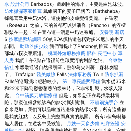
水
設計公司
Barbados）戲劇性的海岸，主要是白泡沫波。
防水抓漏專家推薦
戴維國王的妻子巴切巴（Bathsheba）
據稱喜歡用牛奶沐浴，這使他的皮膚變得美麗。 在羅索
（Roseau）之前，它的首都可以與潘喬（Pancho）的浮標
聯繫在一起，並在宣布這一消息中迅速乘船。
安養院 新店
$
按摩證照培訓班
50的BOA價格還包括對多米尼加的半天
訪問。
助聽器多少錢
我們還提出了Pancho的推薦，到達北
部城市樸次茅斯港。
桃園外燴服務推薦
眼科
長照中心 單
人房
我們上午7點在這裡前往印度河的划船之旅。
台東徵
信社
水叢叢通過自然保護區，熱帶鳥尖叫著，森林喚醒
了。 Trafalgar
醫美做臉
Falls
法律事務所
Twin
防水抓漏
Falls的巡迴演出經驗較小。
第二專長證照課程
當水從35米
和22米下降到鬱鬱蔥蔥的叢林時，它非常壯觀，水落入深
處。
台中筋膜刀放鬆療程
但是，如果您正在尋找叢林冒
險，那麼值得參觀該島的熱水湖沸騰湖。
不鏽鋼洗手台
在
多米尼加，我們可以品嚐道路邊緣的熱帶水果，所有這些都
是我的紅點，以及島上完整而真實的氛圍。 所有5個島嶼都
無人居住，在遊客中受歡迎。
月嫂一天多少錢
杜拜簽證
安
養院 北部
難怪，隨著珊瑚礁被包圍，自2014年以來，它被