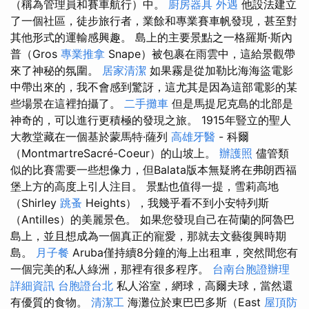
（稱為管理員和賽車航行）中。
廚房器具
外遇
他設法建立
了一個社區，徒步旅行者，業餘和專業賽車帆發現，甚至對
其他形式的運輸感興趣。 島上的主要景點之一格羅斯·斯內
普（Gros
專業推拿
Snape）被包裹在雨雲中，這給景觀帶
來了神秘的氛圍。
居家清潔
如果霧是從加勒比海海盜電影
中帶出來的，我不會感到驚訝，這尤其是因為這部電影的某
些場景在這裡拍攝了。
二手攤車
但是馬提尼克島的北部是
神奇的，可以進行更積極的發現之旅。 1915年豎立的聖人
大教堂藏在一個基於蒙馬特·薩列
高雄牙醫
- 科爾
（MontmartreSacré-Coeur）的山坡上。
辦護照
儘管類
似的比賽需要一些想像力，但Balata版本無疑將在弗朗西福
堡上方的高度上引人注目。 景點也值得一提，雪莉高地
（Shirley
跳蚤
Heights），我幾乎看不到小安特列斯
（Antilles）的美麗景色。 如果您發現自己在荷蘭的阿魯巴
島上，並且想成為一個真正的寵愛，那就去文藝復興時期
島。
月子餐
Aruba僅持續8分鐘的海上出租車，突然間您有
一個完美的私人綠洲，那裡有很多程序。
台南台胞證辦理
詳細資訊
台胞證台北
私人浴室，網球，高爾夫球，當然還
有優質的食物。
清潔工
海灘位於東巴巴多斯（East
屋頂防