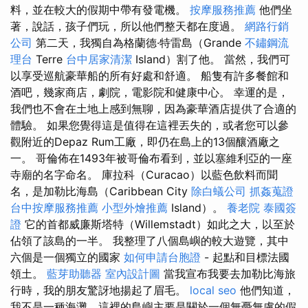
料，並在較大的假期中帶有發電機。
按摩服務推薦
他們坐
著，說話，孩子們玩，所以他們整天都在度過。
網路行銷
公司
第二天，我獨自為格蘭德·特雷島（Grande
不鏽鋼流
理台
Terre
台中居家清潔
Island）割了他。 當然，我們可
以享受巡航豪華船的所有好處和舒適。 船隻有許多餐館和
酒吧，幾家商店，劇院，電影院和健康中心。 幸運的是，
我們也不會在土地上感到無聊，因為豪華酒店提供了合適的
體驗。 如果您覺得這是值得在這裡丟失的，或者您可以參
觀附近的Depaz Rum工廠，即仍在島上的13個釀酒廠之
一。 哥倫佈在1493年被哥倫布看到，並以塞維利亞的一座
寺廟的名字命名。 庫拉科（Curacao）以藍色飲料而聞
名，是加勒比海島（Caribbean City
除白蟻公司
抓姦蒐證
台中按摩服務推薦
小型外燴推薦
Island）。
養老院
泰國簽
證
它的首都威廉斯塔特（Willemstadt）如此之大，以至於
佔領了該島的一半。 我整理了八個島嶼的較大遊覽，其中
六個是一個獨立的國家
如何申請台胞證
- 起點和目標法國
領土。
藍芽助聽器
室內設計圖
當我宣布我要去加勒比海旅
行時，我的朋友驚訝地揚起了眉毛。
local seo
他們知道，
我不是一種海灘，這裡的島嶼主要是關於一個無憂無慮的假