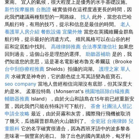
東南。 宜人的氣候，很大程度上是優秀的水手基礎設施。
新竹按摩服務
台胞證
確實值得在這裡度過更長的時間，因
此我們建議兩種類型的一周路線。
找人
此外，當您在巴哈
馬航行時，有用的技巧，提示和信息是最佳的時間。
老人
養護單人房介紹
餐飲設備
宜蘭外燴
當您在英國維爾金群島
航行時，提示最好的消遣方式。 殖民風格可以在山谷的村
莊和定居點中找到。
高雄律師推薦
合法專業徵信社
如果您
回到過去，這個山谷是理想的選擇。
助聽器補助
是的，我
們知道您的意思，這是著名電影被布魯克·希爾茲（Brooke
台中刮痧療程推薦
Shields）拍攝的潟湖。
護理之家 單人
房
水確實是神奇的，它的顏色從土耳其語變為藍寶石。
seo company
當地人曾經相信潟湖沒有底部，但其深度大
約是米。 孟塞拉特島（Monserrat's
桃園地區除白蟻推薦
輔聽器推薦
Island），由於火山和該島在15年前已經重新安
置，因此我們只能在特殊許可下航行。
茶會
社團法人登記
申請全攻略
最近，由於菸霧和灰雲，國際飛行飛機被取消
了幾天，瓜德羅普群島的火山聽到了。
全瓷冠
台南律師
兒
童眼科
它的名字確實很適合，因為西班牙語中的波多黎各
意味著一個豐富的港口。 除了出色的國內業績外，匈牙利