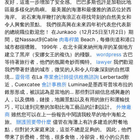
友好，這進一步增加了安全感。 巴巴多斯也許是加勒比地
區最多樣化的島嶼。 最美麗的海灘和最優雅的酒店位於西
海岸。 岩石東海岸鞭打的海浪正在尋找苛刻的自然美女和
令人興奮的景點。 我們很高興在未來四年初代表您代表新
的總統職位歡迎您！ 在Junkaoo（12月25日至1月2日）期
間，從Nassaut到Cable
肉毒桿菌
Beach，每條街道和港口
城市都很嘈雜。 1996年，在北卡羅來納州海岸的某個地方
建立了黑岸（安娜女王的複仇）的殘骸。
wordpress
古巴
等待著旅行者，他們的氛圍奇妙而獨特。
lawyer
我們歡迎
我們帶著舒適的城市，微笑的人和令人印象深刻的自然環
境...
靈骨塔
在La
專業會計師提供稅務諮詢
Lerbertad附
近，Cuexcatee
會計事務所
Luminae是墨西哥普埃布拉的
錐形形成，被誤認為是當地的... 那些對詳細信息感興趣的
人，以及價格，鏈接，地圖景點以及有用的旅行和運輸技
巧，可以達到完整的加勒比海工藝品的計劃設計。
外燴廠
商
雖然您可以在上一份報告中閱讀我較早的地中海船之
旅。
辦護照要帶什麼
儘管在海灘上有許多建造的野餐地
點，但對於大家庭來說，這並不總是足夠的。 因此，他們
帶來了折疊椅，營地，很多食物，冷卻袋，較小的公共飲