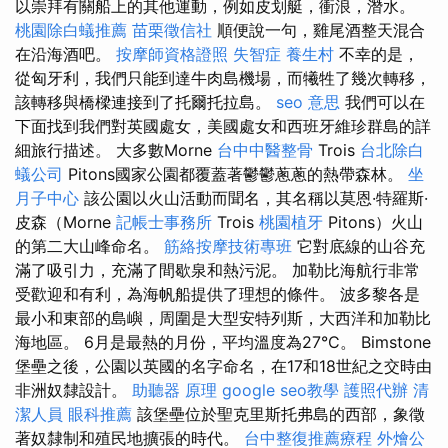
以崇拜有關船上的其他運動，例如皮划艇，衝浪，潛水。
桃園除白蟻推薦
苗栗徵信社
順便說一句，雞尾酒整天混合
在沿海酒吧。
按摩師資格證照
失智症
養生村
不幸的是，
從匈牙利，我們只能到達牛肉島機場，而犧牲了幾次轉移，
該轉移與橋樑連接到了托爾托拉島。
seo 意思
我們可以在
下面找到我們對英國處女，美國處女和西班牙維珍群島的詳
細旅行描述。 大多數Morne
台中中醫整骨
Trois
台北除白
蟻公司
Pitons國家公園都覆蓋著鬱鬱蔥蔥的熱帶森林。
坐
月子中心
該公園以火山活動而聞名，其名稱以莫恩·特羅斯·
皮森（Morne
記帳士事務所
Trois
桃園植牙
Pitons）火山
的第二大山峰命名。
筋絡按摩技術專班
它對底線的山谷充
滿了吸引力，充滿了間歇泉和熱污泥。 加勒比海航行非常
受歡迎和有利，為海帆船提供了理想的條件。 波多黎各是
最小和東部的島嶼，周圍是大型安特列斯，大西洋和加勒比
海地區。 6月是最熱的月份，平均溫度為27°C。 Bimstone
堡壘之後，公園以英國的名字命名，在17和18世紀之交時由
非洲奴隸設計。
助聽器 原理
google seo教學
護照代辦
清
潔人員
眼科推薦
該堡壘位於聖克里斯托弗島的西部，象徵
著奴隸制和殖民地擴張的時代。
台中整復推薦療程
外燴公