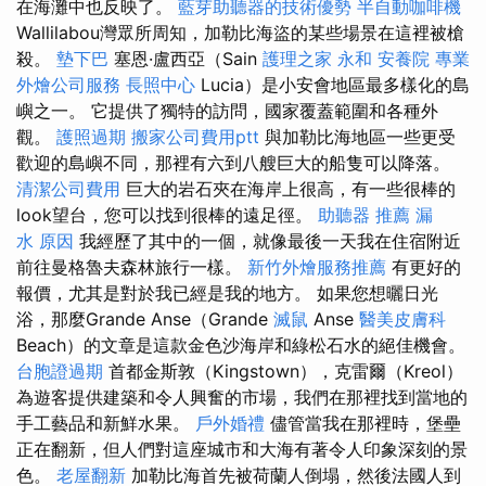
在海灘中也反映了。
藍芽助聽器的技術優勢
半自動咖啡機
Wallilabou灣眾所周知，加勒比海盜的某些場景在這裡被槍
殺。
墊下巴
塞恩·盧西亞（Sain
護理之家 永和
安養院
專業
外燴公司服務
長照中心
Lucia）是小安會地區最多樣化的島
嶼之一。 它提供了獨特的訪問，國家覆蓋範圍和各種外
觀。
護照過期
搬家公司費用ptt
與加勒比海地區一些更受
歡迎的島嶼不同，那裡有六到八艘巨大的船隻可以降落。
清潔公司費用
巨大的岩石夾在海岸上很高，有一些很棒的
look望台，您可以找到很棒的遠足徑。
助聽器 推薦
漏
水 原因
我經歷了其中的一個，就像最後一天我在住宿附近
前往曼格魯夫森林旅行一樣。
新竹外燴服務推薦
有更好的
報價，尤其是對於我已經是我的地方。 如果您想曬日光
浴，那麼Grande Anse（Grande
滅鼠
Anse
醫美皮膚科
Beach）的文章是這款金色沙海岸和綠松石水的絕佳機會。
台胞證過期
首都金斯敦（Kingstown），克雷爾（Kreol）
為遊客提供建築和令人興奮的市場，我們在那裡找到當地的
手工藝品和新鮮水果。
戶外婚禮
儘管當我在那裡時，堡壘
正在翻新，但人們對這座城市和大海有著令人印象深刻的景
色。
老屋翻新
加勒比海首先被荷蘭人倒塌，然後法國人到