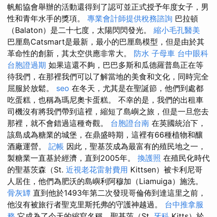
帆船協會舉辦的活動還得到了認可並正式授予年度女子，男
性和青年水手的獎項。
專業會計師提供稅務諮詢
巴拉頓
（Balaton）是二十七度，太陽閃閃發光。
縮小毛孔醫美
巴厘島Catsmart是最新，最小的巴厘島模型，但是由於其
革命性的創新，其太空供應非常大。
防水
子母車
台中眼科
台胞證過期
如果這還不夠，巴巴多斯和瓜德羅普島正在等
待我們，在那裡我們可以了解當地的美食和文化，同時完全
屈服於放鬆。
seo
在冬天，尤其是在聖誕節，他們到處都
吃蛋糕，也稱為瑪尼奧卡蛋糕。 不幸的是，我們的出租車
司機沒有將我們帶到這裡，縮短了島嶼之旅，但是一旦您去
那裡，就不會錯過這種奇觀。
台胞證台南
在英國統治下，
該島成為糖業的城堡，在鼎盛時期，這裡有66種植物和釀
酒廠運營。
記帳
因此，聖基茨成為最富有的殖民地之一，
製糖業一直基於經濟，直到2005年。
換護照
在殖民化時代
的聖基茨森（St.
近視老花雷射費用
Kittsen）被卡利尼哥
人居住，他們為肥沃的島嶼利阿穆加（Liamuiga）施洗。
骨灰罈
直到他於1493年第二次發現哥倫佈到達這里之前，
他沒有被旅行者聖克里斯托弗的守護神越過。
台中推拿服
務
它成為了今天的縮寫名稱，聖基茨（St.
牙科
Kitts）於