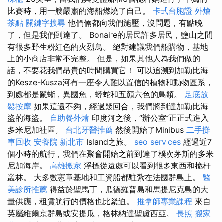
比賽時，用一艘嚴肅的海船燃燒了自己。
卡式台胞證
外燴
茶點
關鍵字搜尋
他們倆都向我們施壓，沒問題，有點晚
了，但是我們到達了。 Bonaire的居民許多居民，鹽山之間
有很多野生粉紅色的火烈鳥。 絕對建議我們船購物，基地
上的小商店非常不完整。 但是，如果其他人為我們做的
話，不要花我們昂貴的時間購買它！ 可以追溯到加勒比海
的Kesze-Kusza河有一座令人難以置信的植物和動物區系，
到處都是鬣蜥，異國魚，蟒蛇和五顏六色的鳥類。
足底放
鬆按摩
如果這還不夠，經過幾回合，我們將到達加勒比海
盜的海盜。
自助餐外燴
印度河之後，“辦公室”正正式進入
多米尼加社區。
台北牙醫推薦
然後開始了Minibus
二手攤
車回收
安養院 新北市
Island之旅。
seo services
經過近7
個小時的航行，我們在聚會開始之前到達了樸次茅斯的多米
尼加海岸。
高雄搬家
浮標從遠處可以看到很多東西和桅杆
叢林。 大多數憲章基地和工資船都駐紮在法國群島上。
醫
美診所推薦
得益於聖馬丁，瓜德羅普島和馬提尼克島的大
量供應，租賃航行的價格也比緊迫。
推拿師專業課程
來自
英屬維爾京群島或安提瓜，格林納達聖盧西亞。
長照
搬家