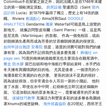
Colombus不在探索之旅之外，因此法國人是在1746年末建
立的第一個歐洲定居點。
廚房設備
聖盧西亞（Saint
室內
設計師
Lucia）於1979年贏得了獨立，歷史上有14倍的旗
幟。 Riviere
會議點心
Alma河和Saut
GOOGLE
ANALYTICS
Gendarme
搬家
Waterfall可能是島上游覽的
新地方。 就像訪問聖皮埃爾（Saint Pierre）一樣，這是馬
提尼克島（Martinique）的首都。 作為一個免稅區，或由
於朗姆酒生產商而成為芳香的甘蔗糖朗姆酒真的很便宜。
如何申請台胞證
安養院
但是，過度的消費可能對我們的健
康有害，因為我們不記得我們去過多麼美麗！
葬儀社
on
page seo
70度的格林納達鐵傑克也主要混合在雞尾酒中。
餐盒
防水膠
當巴拉頓和地中海航行季節結束時，水手們在
冬天擁有異國情調的目的地。 尤其是後者，一個漂亮的小
海灘喜歡它美麗的白色沙灘。 更長的游泳不是真的很好，
因為波紋很強，但非常適合令人耳目一新的小濺起。 他到
達了水面，即使在水中中間，紅樹林也立即沉迷於鵜鶘外
面。 它是加勒比海的眾多角落之一，需要被通常的芥末發
現。
拔罐技巧教學
充滿活力和豐富多彩的波多黎各島圍繞
著Xnumx的城堡旋轉。
海外抓姦協助
在20世紀，西班牙王