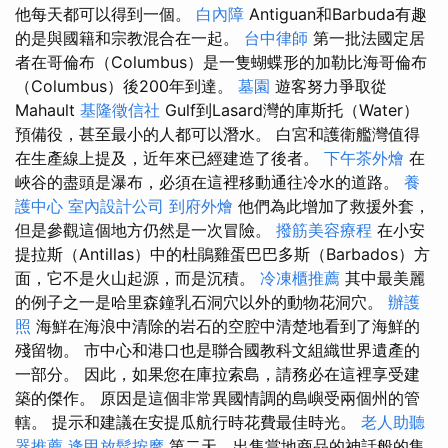
他每天都可以得到一個。
白內障
Antiguan和Barbuda有趣
的是與國籍和宗教混合在一起。
台中律師
第一批法國定居
者在哥倫布（Columbus）是一隻蝴蝶形的加勒比海哥倫布
（Columbus）後200年到達。
墓園
遊客努力爭取從
Mahault
基隆徵信社
Gulf到Lasard灣的庫斯托（Water）
預備役，甚至最小的人都可以潛水。 白宮和護衛艦灣值得
在生產線上提及，近年來已經建造了後者。
下午茶外燴
在
峽谷的盡頭是瀑布，必須在這裡移動通往冷水的道路。
養
護中心
室內設計公司
到府外燴
他們為此增加了救援外套，
但是參觀這個地方仍然是一次冒險。
撥筋美容療程
在小安
提拉斯（Antillas）中的杜鵑雞蛋巴巴多斯（Barbados）方
面，它不是火山起源，而是沉積。
冷凍櫃推薦
其中最美麗
的例子之一是哈里森鐘乳石洞穴以外的動物花洞穴。
辦護
照
海鮮在海浪中清除的岩石的空腔中清楚地看到了海鮮的
殘留物。 市中心和港口也是聯合國教科文組織世界遺產的
一部分。 因此，如果您在庫拉索島，請務必在這裡享受建
築的傑作。 原因是這個非常異國情調的島嶼受兩個州的管
轄。 提示和建議在安提瓜航行時花費最佳時光。
老人助聽
器推薦
逢甲放鬆按摩
第二天，出售當地商品的神話般的集