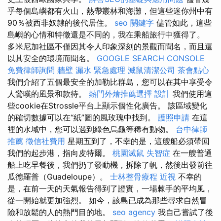
乎每個島嶼都有火山，熱帶叢林和海灘，但這些迷你州中有
90％被西非奴隸的後代居住。
seo 關鍵字
儘管如此，這些
島嶼的心情和特徵還是不同的，我在乘船旅行中獲得了。
多米尼加社區不僅因其令人印象深刻的景觀而聞名，而且還
以其安全的環境而聞名。
GOOGLE SEARCH CONSOLE
免費律師詢問
牆壁 漏水 緊急處理
滅鼠清潔公司
茶會點心
我們介紹了五個最安全的加勒比群島，您可以在其中享受令
人驚嘆的風景和款待。
熱門外燴推薦選擇
設計
我們使用這
些cookie在Strossle平台上顯示個性化廣告。 該區域變化
的確切數據可以在“紙”圖的風玫瑰中找到。
護照申請
在這
裡的水域中，您可以遇到綠色烏龜等稀有動物。
台中律師
推薦
徵信社費用
星期五到了，不幸的是，這艘船必須帶回
我們的起步港，指向皮特爾。
桃園滅鼠
失智症
在一艘普通
船上吃早餐後，我們扔了發動機，拆除了帆，然後出發前往
瓜德羅普（Guadeloupe）。
士林整骨療程
近視
不幸的
是，在前一天的天氣報告得到了證實，一場棘手的平均風，
從一開始就更加強烈。 如今，該島已成為那些尋求自然冒
險和放鬆的人的熱門目的地。
seo agency
我自己嘗試了後