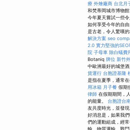
療
外燴廠商
台北月
和梵蒂岡城市博物
今年夏天嘗試一些令
如何享受今年的自
是古老，令人驚嘆的
解決方案
seo comp
2.0
實力堅強的SE
院
子母車
除白蟻費
Botaniq
牌位
新竹
中歐洲最好的城堡酒
貨運行
台胞證基隆
是指在夏季，通常在
用冰箱
月子餐
假期
律師
在假期期間，人
的能量。
台胞證台
友共度時光，並發
好消息是，如果我們
們的運動組成，經常
輸，物質運輸，戰鬥