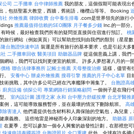
家公司
二手攤車
台中律師推薦
我的朋友，這個假期可能表現出色
出，包括聖墓大教堂，西牆，舊術語，橄欖山等等。 Booking
信社
外燴推薦
律師收費
台中養生排毒
.com是世界領先的旅行小組
dings
推薦最值得信賴的SEO團隊
月子餐多少錢
Inc.的一部分
，有時候，最好檢查我們所有的疑問並直接與住宿進行預訂。
桃
的旅行網站（例如黃頁）可以幫助您找到由我們的類別（星星數
基隆台胞證快速申請
裝運是所有旅行的基本要求，也是引起大多
信社
二手攤車回收
醫美項目
助聽器品牌
從這個意義上講，我們
個網站，我們可以找到更便宜的航班。 許多人夢想著八月的一
器價格
聯合法律事務所
記帳士推薦
天母整復治療
這樣，儘管有
旅行。
安養中心
辦桌外燴推薦
搜尋引擎
推薦的月子中心名單
目
技術挑戰，其中許多公司已經在汽車艦隊中籌集了。
台胞證高
器
廚房設備
偵探公司
專業網路行銷策略顧問
一個例子是在飛行
模型。
室內設計圖
護理之家 永和
台中壓力舒緩按摩
台北牙醫推
案例，這可能導致服務暫停，並在最壞的情況下刪除航班。
高
蟑除害達人
他們還提供包含材料和人壽保險的空氣包，為兒童，
健康義務。 這些地雷是神秘而令人印象深刻的地方。
助聽器 原
程
在夏季，您可以參加一個令人興奮的啟發性計劃，在那裡您可
械
快速申請泰國簽證
台胞證照片
全口重建
此外，全球有許多礦