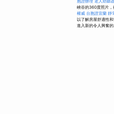
胞證辦理
老人助聽
峽谷的360度照片
權威
台胞證宜蘭
靜
以了解房屋舒適性
進入新的令人興奮的