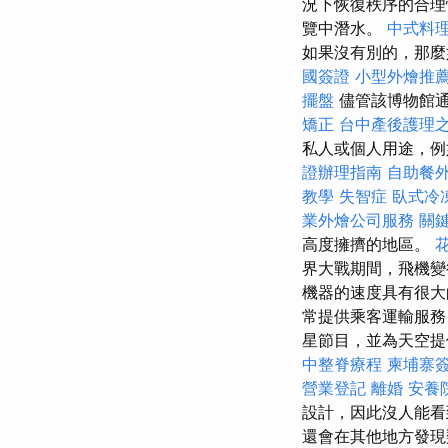
況下恢復秩序的合理
覽中潛水。
中式料
如果沒有別的，那麼
國簽證
小型外燴推
擺盤
儘管該博物館通
矯正
台中產後護理
私人或個人用途，例
證辦理指南
自助餐
教學
失智症
臥式冷
業外燴公司服務
關
高度擁擠的地區。
界大戰期間，飛機變
機器的速度具有很大
常提供乘客運輸服務
星節目，並為天空
中整脊療程
柬埔寨
營業登記
離婚
安養
設計，因此沒人能
還會在其他地方發現