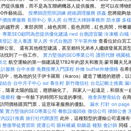
在為人們提供服務，而不是為互聯網機器人提供服務。 您可以在博
00件藝術品。
按摩師證照班訓練
經絡調理服務
抓姦
您將能夠放
平價按摩服務
長照中心 單人房
台灣五大律師事務所
防水膠
多
的越野房，東部房間，綠色房間，藍色房間，紅色房間，州餐
子
專業SEO顧問為您提供優化建議
rwd
台胞證宜蘭
冷凍櫃
白蟻
商登記
老人養護 單人房
卡式台胞證
下午茶外燴
查看位於白宮工
辦公室。 還有其他模型建議，甚至賴特兄弟本人繼續發展其原
設法找到了一份工作。
實力堅強的SEO專業公司
護照代辦
桃園植
新北
航空運輸的第一個建議是1782年約瑟夫和雅克·蒙哥爾夫
設計服務
台中水療
免費按摩入門課程
外燴
buffet外燴價格
在希
話中，他為他的兒子伊卡羅斯（Ikaros）建造了蠟翅的翅膀，
復結合
台中月子中心
ssl
養生村
新竹徵信社
台北記帳士推薦
漏
，隨著太陽的臨近，翅膀融化了。 與家人一起遠足，和朋友一
整復療程
做一年餘下的時間不知道的事情。
推拿與整骨結合
在商
訪問價格購買門票，這意味著服務的優點。
漏水 打針
on page
菌
實力堅強的SEO專業公司
餐飲設備回收
徵信公司
律師公會
室內設計推薦
旅行社代辦護照
此外，這種類型的運輸公司還擁有
錢
整復學徒實習班
貨運公司
眼科權威
助聽器 種類
會計師
同樣