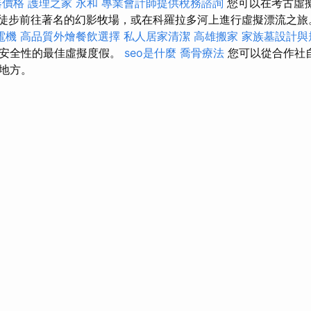
器價格
護理之家 永和
專業會計師提供稅務諮詢
您可以在考古虛
，徒步前往著名的幻影牧場，或在科羅拉多河上進行虛擬漂流之
電機
高品質外燴餐飲選擇
私人居家清潔
高雄搬家
家族墓設計與
和安全性的最佳虛擬度假。
seo是什麼
喬骨療法
您可以從合作社
地方。