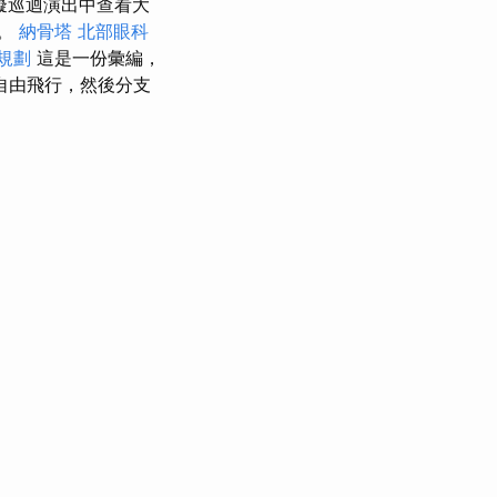
擬巡迴演出中查看大
旅。
納骨塔
北部眼科
規劃
這是一份彙編，
自由飛行，然後分支