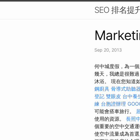
SEO 排名提
Marketi
Sep 20, 2013
何中城度假，為一個
幾天，我總是很難過
沐浴。 現在您知道
鋼廚具
骨導式助聽
登記
雙眼皮
台中養
練
台胞證辦理
GOO
可能會搭車旅行。
使用的資源。
長照中
個重要的空中交通運
使空中流量成為首選