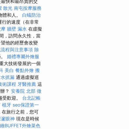
是最快和最昂貴的交
潔
散光
南屯按摩服務
物體和人。
白蟻防治
運行的速度（在非常
按摩
牆壁 漏水
在虛擬
間，訪問永久性，當
希望他的經歷會改變
記流程與注意事項
除
藝。
婚禮專屬外燴服
紀重大技術發展的一個
科
美白
餐點外燴
搬
防水抓漏
通過虛擬巡
技術課程
牙醫推薦
這
麼辦？
安養院 北部
徵
越受歡迎。
台北記帳
市
植牙
seo保證第一
北
在旅行之前，您可
深邃眼神
現在是時候
緻BUFFET外燴菜色