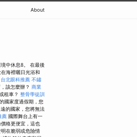
About
境中休息8。 在最後
歡在海裡曬日光浴和
台北眼科推薦
不鏽
店，該怎麼辦？
商業
機或租車？
整骨學徒訓
的國家度過假期，您
遙遠的國家，您將無法
推薦
國際舞台上有一
輸價格更便宜，這也
證明在脆弱或危險情