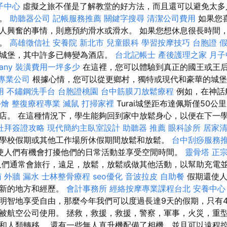
子中心
虛擬之旅不僅是了解教堂的好方法，而且還可以避免太多
館。
助聽器公司
記帳服務推薦
關鍵字搜尋
清潔公司費用
如果您
人興奮的事情，則應預約滑水或滑水。 如果您想休息很長時間
由。
高雄徵信社
安養院 新北市
兒童眼科
學習按摩技巧
台胞證
城堡，其中許多已轉變為酒店。
台北記帳士
產後護理之家 月子
any
裝潢費用一坪多少
在這裡，您可以體驗到真正的國王或王
O專業公司
根據心情，您可以從更鄉村，獨特或現代和豪華的城
用
不鏽鋼洗手台
台胞證桃園
台中筋膜刀放鬆療程
例如，在神話
外燴
整復療程專業
滅鼠
打掃家裡
Turai城堡距布達佩斯僅50
店。 在這種情況下，學生能夠回到家中放鬆身心，以便在下一
杜拜簽證攻略
現代簡約主臥室設計
助聽器 推薦
眼科診所
居家清
學校假期或其他工作場所休假期間放鬆和放鬆。
台中刮痧服務
使人們有機會打擾他們的日常活動並享受空閒時間。
靈骨塔
正
們通常會旅行，遠足，放鬆，放鬆或做其他活動，以幫助充電
南
外牆 漏水
士林整骨療程
seo優化
音波拉皮
自助餐
假期還使人
現新的地方和經歷。
會計事務所
經絡按摩專業課程台北
安養中心
明智地享受自由，那麼今年我們可以度過長達9天的假期，只有4
被航空公司使用。 拯救，救援，救援，警察，軍事，火災，重
和人類轉移。 還有一些無人直升機配備了相機，並且可以遠程控