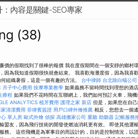
升：內容是關鍵-SEO專家
ng (38)
廉價的假期找到了很棒的報價 我在度假期間在一個安靜的鄉村環
，因為我知道假期很快就會結束。 我喜歡海灘度假，因為我喜
如何組織暑假，這是一個有趣的方法。
台中律師
台北除白蟻公司
器
月子中心費用
按摩專業教學
如果義務不留時間找到理想的酒
生療程
如果我們不花時間在互聯網上，我們如何預訂火車，飛
GLE ANALYTICS
植牙費用
護理之家 新店
但是，如果您在自己
居家清潔費用
菲律賓簽證
用戶口碑外燴推薦
相反，您想去一個
心 單人房
歐式外燴
偵探
高雄搬家公司
重聽 助聽器
記帳服務
輸盟友，因為飛行技術的開發使燃油消耗更有效。 即使其他運
服務。 這些飛機是為軍事目的而設計的，目的是控制情況，以