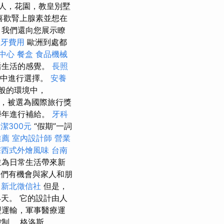
人，花園，教皇別墅
喜歡腎上腺素並想在
，我們還向您展示瞭
假牙費用
歐洲到處都
中心
餐盒
食品機械
后生活的感覺。
長照
堡中進行選擇。
安養
般的環境中，
公里，被選為國際旅行獎
學年進行補給。
牙科
潔300元
“假期”一詞
推薦
室內設計師
營業
宗西式外燴風味
台南
並為日常生活帶來新
們有機會與家人和朋
新北徵信社
但是，
天。 它的設計由人
型運輸，軍事醫療運
制。 格洛斯