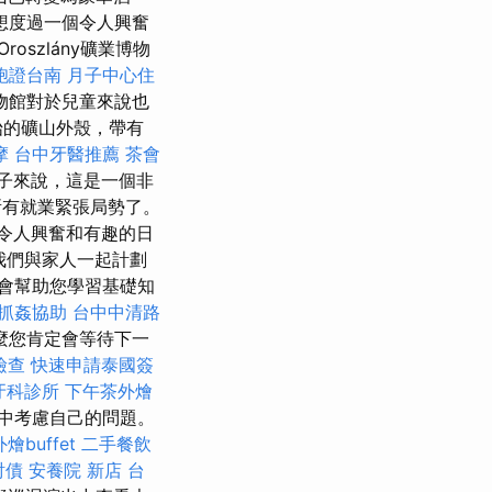
想度過一個令人興奮
oszlány礦業博物
胞證台南
月子中心住
物館對於兒童來說也
始的礦山外殼，帶有
摩
台中牙醫推薦
茶會
子來說，這是一個非
所有就業緊張局勢了。
令人興奮和有趣的日
我們與家人一起計劃
師會幫助您學習基礎知
抓姦協助
台中中清路
麼您肯定會等待下一
檢查
快速申請泰國簽
牙科診所
下午茶外燴
中考慮自己的問題。
外燴buffet
二手餐飲
討債
安養院 新店
台