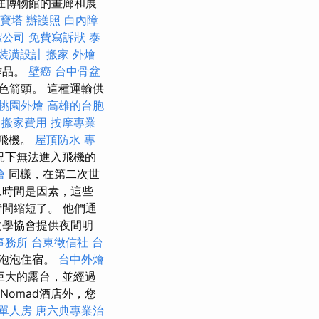
在博物館的畫廊和展
寶塔
辦護照
白內障
潔公司
免費寫訴狀
泰
裝潢設計
搬家
外燴
作品。
壁癌
台中骨盆
色箭頭。 這種運輸供
桃園外燴
高雄的台胞
搬家費用
按摩專業
飛機。
屋頂防水
專
況下無法進入飛機的
燴
同樣，在第二次世
果時間是因素，這些
間縮短了。 他們通
文學協會提供夜間明
事務所
台東徵信社
台
試泡泡住宿。
台中外燴
巨大的露台，並經過
了Nomad酒店外，您
 單人房
唐六典專業治