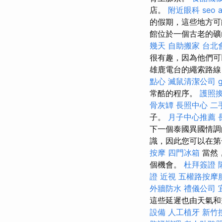
店。
附近眼科
seo 
的假期，這些地方
館位於一個古老的礦
幾天
自助搬家
台北
很有趣，因為他們可
雄鹿電台的繩索路線
點心
滅鼠清潔公司
常酷的程序。
護照
骨灰罈
長照中心
二
子。
月子中心推薦
下一個泰國異國情調
識，因此您可以在
按摩
四門冰箱
當然
個機會。
杜拜簽證
證
近視
五權路按摩
外牆防水
禮儀公司
這些延遲也由天氣
設備
人工植牙
新竹