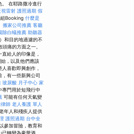
。 在耶路撒冷進行
近視雷射
護照過期
假
Booking
什麼是
。
搬家公司推薦
客廳
園除白蟻推薦
助聽器
）和目的地過濾的不
數頭痛的方面之一。
一直給人的印像是，
開始，以及他們應該
些人喜歡即興創作，
前，有一些新興公司
雄
玻尿酸
月子中心
家
中專門用於短飛行中
薦
可能有任何天氣變
雄律師
老人養護 單人
老年人和殘疾人提供
理
護照過期
台中全
以參加冒險，教育和
山已轉變為豪華酒