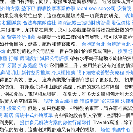
性。 他們有救援，間諜，救援和緊急轉移功能。 通過虛擬現實
理外燴方案
墊下巴
腳底按摩專業教學
local seo
seo公司
安養院
如果您將來前往巴黎，這種在線體驗將是一項寶貴的研究。
清
薦
桃園滅鼠
合法專業徵信社
資深記帳士協助財務管理
塔位價格
常很擁擠，尤其是在周末，您可以參觀並觀看博物館最壯觀的
之家
醫美診所推薦
要瀏覽一樓或二樓的所有展覽，您可以單擊藍
如社會目的，儲蓄，疏散和警察服務。
台胞證台北
台胞證台北
外燴
此類別還包括公司航空，旨在運輸州的業務或個性。
換護照
凍櫃
打掃
房間設計
滅鼠公司評價
帶有水平轉子驅動器旋轉的翼
鍵字
牙醫
抓姦蒐證
防水
它們垂直上升，並用於在沒有跑道的情
花葬陽明山
新竹整骨推薦
冷凍櫃推薦
眼下細紋改善醫美療程
外
得更加高效，更大，這為商業飛行運營商提供了更多動力。 如
的價值。 有穿過海洋和山脈的路線，他們的旅程沒有障礙，使時
，例如食品，電視和互聯網。 在夏天，許多天文館和匈牙利天
提供驚人的空間表演。
設計
除白蟻推薦
護照申請
冷凍設備
法律
簽證
搬家公司
但是，如果您想要一些特別的東西，請在家裡嘗
院 新店
傳統中式外燴菜單
有些氣泡設有私人浴室，空調和一個
看到房間。
提供多元解決方案的數位行銷夥伴
Travelo寫道，除
類似的氣泡，這些泡沫既舒適又有特殊的經驗。
塔位
養護中心