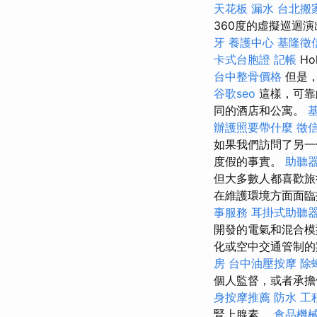
天花板 漏水
台北搬
360度的虛擬巡迴演
牙
養護中心
基隆徵
卡式台胞證
記帳
Hol
台中整骨價格
但是
谷歌seo
這樣，可靠
同的酒店和公寓。
辦護照要帶什麼
徵
如果我們訪問了另一
度假的事實。
助聽
但大多數人都喜歡
在維護環境方面面臨
事服務
耳掛式助聽
開發的電氣和混合
化或空中交通管制的
房
台中油壓按摩
除
個人監督，或者承擔
身按摩推薦
防水 工
腎上腺素。
食品機