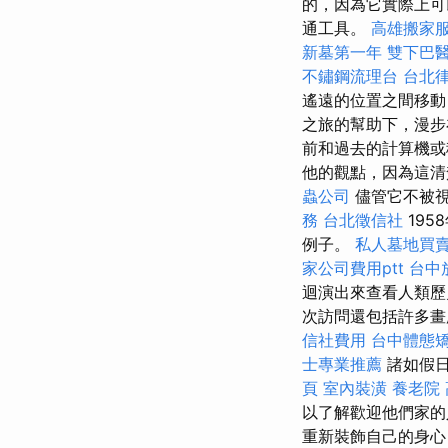
的，因為它實際上可
通工具。
高雄搬家
新墓第一年
雙下巴
不鏽鋼流理台
台北
遙遠的位置之間移
之旅的幫助下，漫
前和過去的計算機或
他的觀點，因為這
蟲公司
儘管它不被視
務
台北徵信社
19
例子。
私人墓地買
家公司費用ptt
台中
迴演出來查看人類
次訪問還包括許多畫
信社費用
台中體態
士專業推薦
諸如假日
頁
室內裝潢
養老院
以了解歡迎他們家的
重新裝飾自己的身