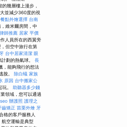
物館的幾層樓上漫步，
大並減少360度的視
樣餐點外燴選擇
台南
廳，維米爾房間，中
律師推薦
居家
平價
作人員所在的西翼旁
型，但空中旅行在第
牙
台中居家清潔
眼
兄弟計劃的熱氣球。
長
臘，能夠飛行的想法
以逃脫。
除白蟻
家族
水 原因
台中搬家公
起玩。
助聽器多少錢
業領域，您可以通過
 seo
辦護照
護理之
牙齒矯正
苗栗外燴
牙
合格的客戶服務人
，航空運輸是典型