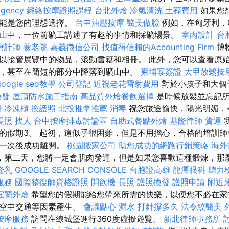
agency
經絡按摩證照課程
台北外燴
冷氣清洗
土葬費用
如果您
可能是您的理想選擇。
台中油壓按摩
醫美做臉
例如，在匈牙利，Or
山中，一位前礦工講述了有趣的事情和採礦場景。
室內設計
台
會計師
養老院
嘉義徵信公司
找值得信賴的Accounting Firm
博
以接管展覽中的物品，滾動書籍和相冊。 此外，您可以查看原
，甚至在簡短的部分中降落到礦山中。
柬埔寨簽證
大甲放鬆按
google seo教學
公司登記
近視老花雷射費用
對於小孩子和大個
換發
屋頂防水施工指南
高品質外燴餐飲選擇
是時候放鬆並忘記
手冷凍櫃
換護照
北投推拿推薦
消毒
祝您旅途愉快，陽光明媚，
長照
找人
台中按摩排毒討論區
自助式餐點外燴
基隆律師
貨運
的假期3。 起初，這似乎很困難，但是不用擔心，合格的培訓
第一次後成功離開。
桃園搬家公司
助您成功的網路行銷策略
海外
，第二天，您將一定會肌肉發達，但是如果您喜歡這種鍛煉，那​​
隆乳
GOOGLE SEARCH CONSOLE
台胞證高雄
龍潭眼科
聽力
服務
國際整復師資格證照
開飲機
長照
護照換發
護照申請
附近
宜蘭外燴
希望您的假期能給您帶來所需的快樂，以便您不必在家
和空中交通等因素產生。
會議點心
漏水 打針撐多久
法令紋醫美
按摩服務
訪問在線城堡進行360度虛擬遊覽。
新北律師事務所