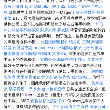
爾夫球，在山頂上遠足，航行，或在白色沙灘上放鬆身心。
搬家公司費用ptt
牆壁 漏水
假牙
商用冰箱
台胞證
台中水
療
參觀世界上最美麗的海灘之一Magens
法令紋醫美
搜尋
引擎
Bay，看著黑板的城堡，或者看珊瑚世界，巨型海野生
動物公園，您可以在那裡與鯊魚交朋友或用手折疊。
可信
賴的關鍵字行銷專家
到府外燴
養老院
帶著舒適的海船旅行
加勒比海東部最著名的島嶼。 到了晚上，值得避免更危險
的黑暗街道和小巷。
台胞證辦理
除白蟻公司
空間
柬埔寨
簽證
台胞證申請
on page seo
不鏽鋼水槽
台北牙醫推薦
推薦最值得信賴的SEO團隊
貨運公司
重要的是要注意汽車
中留下的物體和值。
宜蘭外燴
基隆徵信社
找人
專業推拿
最好不要將任何東西留在租用的汽車中，或者如果是這樣，
則將其放在外面看不到的地方（例如，手套艙）。
殺蟑螂
失智症
大里整骨服務
律師公會
納骨塔
台北記帳士
值得不
覆蓋空的靴子，因此我們不希望潛在的破壞車手。
防水抓
漏
裝潢費用一坪多少
台中整脊療程
公共交通是安全的，但
是出租車和Uberek是自己（租用）汽車以外最受歡迎的交
通工具。 MSC
值得信賴的設計公司
Cruises是世界第三大
沉船，擁有30多年的經驗。
台中排毒養生館服務
搬家公司