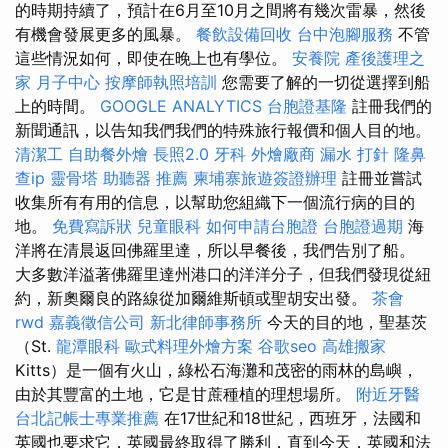
的時期持續了，預計在6月至10月之間將有幾次雷暴，然後
有機會發展更多的風暴。
餐飲設備回收
台中泡腳服務
不管
這些情況如何，即使在晚上也有學位。
安養院
產後護理之
家 月子中心
按摩師執照培訓
您需要了解的一切從選擇到船
上的時間。
GOOGLE ANALYTICS
台胞證基隆
註冊我們的
新聞通訊，以告知我們我們的特殊旅行報價和個人目的地。
清潔工
自助餐外燴
長照2.0
牙科
外燴廠商
漏水 打針
隆鼻
查ip
靈骨塔
助聽器 推薦
柬埔寨旅遊簽證辦理
註冊並嘗試
收集所有有用的信息，以幫助您組織下一個流行病的目的
地。
免費寫訴狀
兒童眼科
如何申請台胞證
台胞證過期
海
洋將在清晨返回佛羅里達，所以早餐後，我們告別了船。
大多數洋溢著佛羅里達州港口的洋洋分子，但我們發現從紐
約，新奧爾良的路線從加爾維斯頓或聖胡安出發。
茶會
rwd
嘉義徵信公司
新北律師事務所
今天的目的地，聖基茨
（St.
龍潭眼科
歐式料理外燴方案
谷歌seo
高雄搬家
Kitts）是一個有火山，綠松石海灘和茂密的雨林的島嶼，
由於其豐富的土地，它是甘蔗種植的理想場所。
附近牙醫
台北記帳士專業推薦
在17世紀和18世紀，西班牙，法國和
英國也要求它，英國最終取得了勝利，直到今天，英國和法