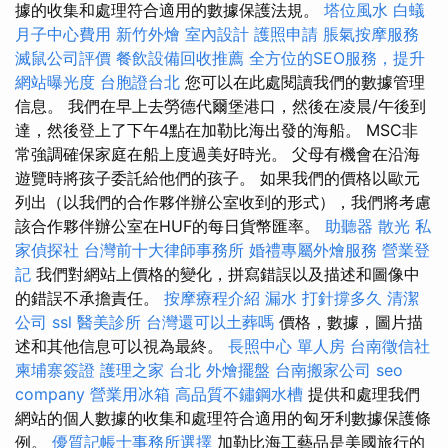
據的收集和處理符合適用的數據保護法規。
塔位風水
白蟻
月子中心費用
新竹外燴
室內設計
護照申請
脹氣按摩服務
滅鼠公司評價
餐飲設備回收推薦
全方位的SEO服務，提升
網站曝光度
台胞證台北
您可以在此處閱讀我們的數據管理
信息。 我們在早上去勞德代爾堡港口，然後在凌晨/午後到
達，然後登上了下午4點在加勒比海出發的海船。 MSC非
常強調確保家庭在船上度過美好時光。 父母有機會在沿海
遊覽時將孩子委託給他們的孩子。 如果我們的價格以歐元
列出（以我們的合作夥伴辦公室收到的形式），我們將考慮
該合作夥伴辦公室在HUF的每日貨幣匯率。
助聽器
散光
私
家偵探社
台灣前十大律師事務所
婚禮專屬外燴服務
營業登
記
我們對網站上價格的變化，拼寫錯誤以及描述和圖像中
的錯誤不承擔責任。
按摩療程介紹
漏水 打針撐多久
清潔
公司
ssl
醫美診所
台灣還可以土葬嗎
價格，數據，圖片描
述和其他信息可以視為最終。
長照中心 單人房
台南徵信社
柬埔寨簽證
護理之家 台北
外燴擺盤
台南搬家公司
seo
company
營業用冰箱
高品質不鏽鋼水槽
提供和處理我們
網站的個人數據的收集和處理符合適用的匈牙利數據保護條
例。
優質記帳士事務所選擇
加勒比海工藝品是美國旅行的