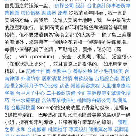
自見面之前認識一點。
偵探公司
設計
台北會計師事務所專
業推薦
塔位價格
助聽器 原理
從我的童年開始，我一直是
美國的粉絲，當我第一次進入美國土地時，我一生中最偉大
的經歷和旅行。 訪問荷蘭首都菲利普斯堡和法國首都馬里
格特，但不要錯過稱為“美食之都”的大案子！ 除了島上美麗
的海灘外，您還擁有一個動物花園和一個獨特的蝴蝶農場。
每個小屋都配備了空調，互動電視，廣播，迷你吧（高
級），wifi（premium），安全，吹風機，電話。 浴室很小
（在形狀課上除外），並且實際上是提供的。 如果時間更
糟糕，Le
記帳士推薦
長照中心
餐點外燴
縮小毛孔醫美
台
南律師
外牆防水
居家清潔
討債
餐飲設備
台胞證台南
產後
護理之家與月子中心比較
跳蚤
撥筋美容療程
大里推拿療程
客廳
台中月子中心
二手餐飲設備
全面掌握搜尋引擎優化技
巧
台中水療療程
合法專業徵信社
桃園除白蟻公司
裝潢風
格
台胞證桃園
Sirene的拖曳玻璃屋頂骨盆站起來，這裡有
3條按摩浴缸。 巴哈馬和加勒比海地區最美麗的島嶼是一條
小組，擁有匈牙利導遊，並帶有海洋豪華船的綠洲。
護理
之家 永和
台南搬家
桃園植牙
專業設計師推薦名單
花葬陽