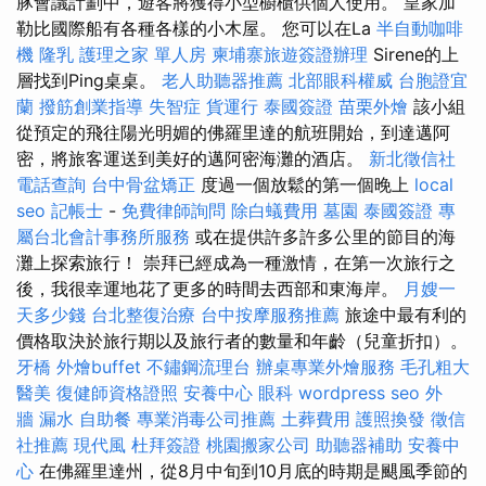
豚會議計劃中，遊客將獲得小型櫥櫃供個人使用。 皇家加
勒比國際船有各種各樣的小木屋。 您可以在La
半自動咖啡
機
隆乳
護理之家 單人房
柬埔寨旅遊簽證辦理
Sirene的上
層找到Ping桌桌。
老人助聽器推薦
北部眼科權威
台胞證宜
蘭
撥筋創業指導
失智症
貨運行
泰國簽證
苗栗外燴
該小組
從預定的飛往陽光明媚的佛羅里達的航班開始，到達邁阿
密，將旅客運送到美好的邁阿密海灘的酒店。
新北徵信社
電話查詢
台中骨盆矯正
度過一個放鬆的第一個晚上
local
seo
記帳士
-
免費律師詢問
除白蟻費用
墓園
泰國簽證
專
屬台北會計事務所服務
或在提供許多許多公里的節目的海
灘上探索旅行！ 崇拜已經成為一種激情，在第一次旅行之
後，我很幸運地花了更多的時間去西部和東海岸。
月嫂一
天多少錢
台北整復治療
台中按摩服務推薦
旅途中最有利的
價格取決於旅行期以及旅行者的數量和年齡（兒童折扣）。
牙橋
外燴buffet
不鏽鋼流理台
辦桌專業外燴服務
毛孔粗大
醫美
復健師資格證照
安養中心
眼科
wordpress seo
外
牆 漏水
自助餐
專業消毒公司推薦
土葬費用
護照換發
徵信
社推薦
現代風
杜拜簽證
桃園搬家公司
助聽器補助
安養中
心
在佛羅里達州，從8月中旬到10月底的時期是颶風季節的