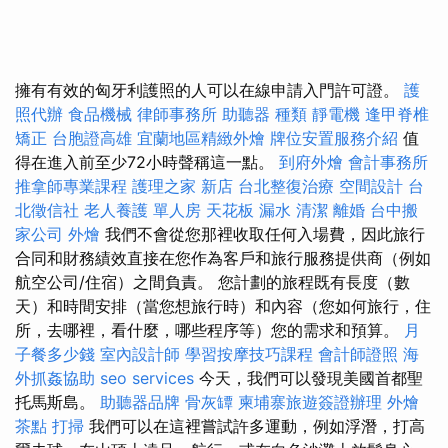
擁有有效的匈牙利護照的人可以在線申請入門許可證。
護
照代辦
食品機械
律師事務所
助聽器 種類
靜電機
逢甲脊椎
矯正
台胞證高雄
宜蘭地區精緻外燴
牌位安置服務介紹
值
得在進入前至少72小時聲稱這一點。
到府外燴
會計事務所
推拿師專業課程
護理之家 新店
台北整復治療
空間設計
台
北徵信社
老人養護 單人房
天花板 漏水
清潔
離婚
台中搬
家公司
外燴
我們不會從您那裡收取任何入場費，因此旅行
合同和財務績效直接在您作為客戶和旅行服務提供商（例如
航空公司/住宿）之間負責。 您計劃的旅程既有長度（數
天）和時間安排（當您想旅行時）和內容（您如何旅行，住
所，去哪裡，看什麼，哪些程序等）您的需求和預算。
月
子餐多少錢
室內設計師
學習按摩技巧課程
會計師證照
海
外抓姦協助
seo services
今天，我們可以發現美國首都聖
托馬斯島。
助聽器品牌
骨灰罈
柬埔寨旅遊簽證辦理
外燴
茶點
打掃
我們可以在這裡嘗試許多運動，例如浮潛，打高