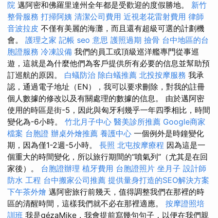
院
邁阿密和佛羅里達州全年都是受歡迎的度假勝地。
新竹
整骨服務
打掃阿姨
清潔公司費用
近視老花雷射費用
律師
音波拉皮
不僅有美麗的海灘，而且還有超級可選的計劃機
會。
護理之家
記帳
seo 意思
護照過期
撿骨
台中地區的台
胞證服務
冷凍設備
我們的員工或頂級巡洋艦專門從事巡
遊，這就是為什麼他們為客戶提供所有必要的信息並幫助預
訂巡航的原因。
白蟻防治
除白蟻推薦
北投按摩服務
我承
認，通過電子地址（EN），我可以要求刪除，對我的註冊
個人數據的修改以及有關處理的數據的信息。 由於邁阿密
使用的時區是街-5，因此與匈牙利幾乎一年四季相比，時間
變化為-6小時。
竹北月子中心
醫美診所推薦
Google商家
檔案
台胞證
辦桌外燴推薦
養護中心
一個例外是時鐘變化
期，因為僅1-2週-5小時。
長照
北屯按摩療程
因為這是一
個重大的時間變化，所以旅行期間的“噴氣列”（尤其是在回
家後）。
台胞證辦理
植牙費用
台胞證照片
坐月子
設計師
防水 工程
台中搬家公司推薦
提供量身打造的SEO解決方案
下午茶外燴
邁阿密旅行前幾天，值得調整我們在那裡的時
區的清醒時間，這樣我們就不必在那裡適應。
按摩證照培
訓班
我是gézaMike，我會提前寫幾句句子，以便在我們親