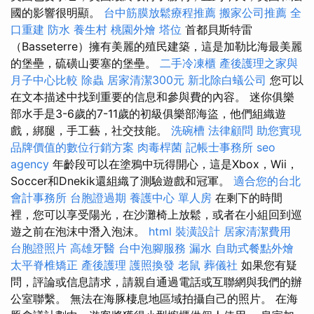
國的影響很明顯。
台中筋膜放鬆療程推薦
搬家公司推薦
全
口重建
防水
養生村
桃園外燴
塔位
首都貝斯特雷
（Basseterre）擁有美麗的殖民建築，這是加勒比海最美麗
的堡壘，硫磺山要塞的堡壘。
二手冷凍櫃
產後護理之家與
月子中心比較
除蟲
居家清潔300元
新北除白蟻公司
您可以
在文本描述中找到重要的信息和參與費的內容。 迷你俱樂
部水手是3-6歲的7-11歲的初級俱樂部海盜，他們組織遊
戲，綁腿，手工藝，社交技能。
洗碗槽
法律顧問
助您實現
品牌價值的數位行銷方案
肉毒桿菌
記帳士事務所
seo
agency
年齡段可以在塗鴉中玩得開心，這是Xbox，Wii，
Soccer和Dnekik還組織了測驗遊戲和冠軍。
適合您的台北
會計事務所
台胞證過期
養護中心 單人房
在剩下的時間
裡，您可以享受陽光，在沙灘椅上放鬆，或者在小組回到巡
遊之前在泡沫中潛入泡沫。
html
裝潢設計
居家清潔費用
台胞證照片
高雄牙醫
台中泡腳服務
漏水
自助式餐點外燴
太平脊椎矯正
產後護理
護照換發
老鼠
葬儀社
如果您有疑
問，評論或信息請求，請親自通過電話或互聯網與我們的辦
公室聯繫。 無法在海豚棲息地區域拍攝自己的照片。 在海