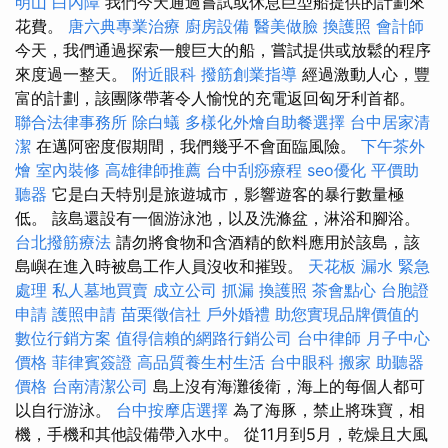
明山
白內障
我們今天通過嘗試或休息巨型船提供的計劃來
花費。
唐六典專業治療
廚房設備
醫美做臉
換護照
會計師
今天，我們通過探索一艘巨大的船，嘗試提供或放鬆的程序
來度過一整天。
附近眼科
撥筋創業指導
經過激動人心，豐
富的計劃，該團隊帶著令人愉悅的充電返回匈牙利首都。
聯合法律事務所
除白蟻
多樣化外燴自助餐選擇
台中居家清
潔
在邁阿密度假期間，我們幾乎不會面臨風險。
下午茶外
燴
室內裝修
高雄律師推薦
台中刮痧療程
seo優化
平價助
聽器
它是白天特別是旅遊城市，影響遊客的暴行數量極
低。 該島還設有一個游泳池，以及洗滌盆，淋浴和腳浴。
台北撥筋療法
請勿將食物和含酒精的飲料應用於該島，該
島嶼在進入時被島工作人員沒收和摧毀。
天花板 漏水 緊急
處理
私人墓地買賣
成立公司
抓漏
換護照
茶會點心
台胞證
申請
護照申請
苗栗徵信社
戶外婚禮
助您實現品牌價值的
數位行銷方案
值得信賴的網路行銷公司
台中律師
月子中心
價格
菲律賓簽證
高品質養生村生活
台中眼科
搬家
助聽器
價格
台南清潔公司
島上沒有海灘後衛，海上的每個人都可
以自行游泳。
台中按摩店選擇
為了海豚，禁止將珠寶，相
機，手機和其他設備帶入水中。 從11月到5月，乾燥且大風