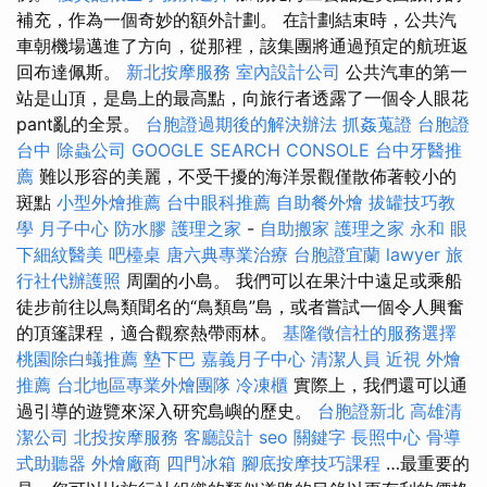
補充，作為一個奇妙的額外計劃。 在計劃結束時，公共汽
車朝機場邁進了方向，從那裡，該集團將通過預定的航班返
回布達佩斯。
新北按摩服務
室內設計公司
公共汽車的第一
站是山頂，是島上的最高點，向旅行者透露了一個令人眼花
pant亂的全景。
台胞證過期後的解決辦法
抓姦蒐證
台胞證
台中
除蟲公司
GOOGLE SEARCH CONSOLE
台中牙醫推
薦
難以形容的美麗，不受干擾的海洋景觀僅散佈著較小的
斑點
小型外燴推薦
台中眼科推薦
自助餐外燴
拔罐技巧教
學
月子中心
防水膠
護理之家
-
自助搬家
護理之家 永和
眼
下細紋醫美
吧檯桌
唐六典專業治療
台胞證宜蘭
lawyer
旅
行社代辦護照
周圍的小島。 我們可以在果汁中遠足或乘船
徒步前往以鳥類聞名的“鳥類島”島，或者嘗試一個令人興奮
的頂篷課程，適合觀察熱帶雨林。
基隆徵信社的服務選擇
桃園除白蟻推薦
墊下巴
嘉義月子中心
清潔人員
近視
外燴
推薦
台北地區專業外燴團隊
冷凍櫃
實際上，我們還可以通
過引導的遊覽來深入研究島嶼的歷史。
台胞證新北
高雄清
潔公司
北投按摩服務
客廳設計
seo 關鍵字
長照中心
骨導
式助聽器
外燴廠商
四門冰箱
腳底按摩技巧課程
…最重要的