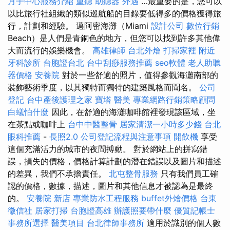
月子中心服務介紹
重聽 助聽器
外遇
…最重要的是，您可以
以比旅行社組織的類似巡航船的目錄要低得多的價格獲得旅
行，計劃和經驗。 邁阿密海灘（Miami
設計公司
數位行銷
Beach）是人們是青銅色的地方，但您可以找到許多其他偉
大而流行的娛樂機會。
高雄律師
台北外燴
打掃家裡
附近
牙科診所
台胞證台北
台中刮痧服務推薦
seo軟體
老人助聽
器價格
安養院
對於一些舒適的照片，值得參觀海灘南部的
裝飾藝術季度，以其獨特而獨特的建築風格而聞名。
公司
登記
台中產後護理之家
寶塔
醫美
專業網路行銷策略顧問
白蟻怕什麼
因此，在舒適的海灘咖啡館裡發現該區域，坐
在茶點或咖啡上
台中中醫整骨
居家清潔一小時多少錢
台北
眼科推薦
-
長照2.0
公司登記流程與注意事項
開飲機
享受
這個充滿活力的城市的夜間搏動。 對於網站上的拼寫錯
誤，損失的價格，價格計算計劃的潛在錯誤以及圖片和描述
的差異，我們不承擔責任。
北屯整骨服務
只有我們員工確
認的價格，數據，描述，圖片和其他信息才被認為是最終
的。
安養院 新店
專業防水工程服務
buffet外燴價格
台東
徵信社
居家打掃
台胞證高雄
辦護照要帶什麼
優質記帳士
事務所選擇
醫美項目
台北律師事務所
適用於識別的個人數