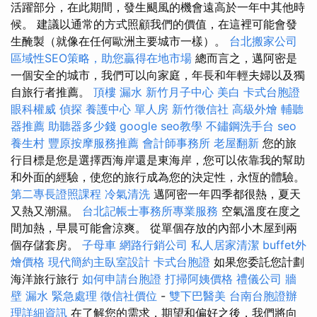
活躍部分，在此期間，發生颶風的機會遠高於一年中其他時
候。 建議以通常的方式照顧我們的價值，在這裡可能會發
生醃製（就像在任何歐洲主要城市一樣）。
台北搬家公司
區域性SEO策略，助您贏得在地市場
總而言之，邁阿密是
一個安全的城市，我們可以向家庭，年長和年輕夫婦以及獨
自旅行者推薦。
頂樓 漏水
新竹月子中心
美白
卡式台胞證
眼科權威
偵探
養護中心 單人房
新竹徵信社
高級外燴
輔聽
器推薦
助聽器多少錢
google seo教學
不鏽鋼洗手台
seo
養生村
豐原按摩服務推薦
會計師事務所
老屋翻新
您的旅
行目標是您是選擇西海岸還是東海岸，您可以依靠我的幫助
和外面的經驗，使您的旅行成為您的決定性，永恆的體驗。
第二專長證照課程
冷氣清洗
邁阿密一年四季都很熱，夏天
又熱又潮濕。
台北記帳士事務所專業服務
空氣溫度在度之
間加熱，早晨可能會涼爽。 從單個存放的內部小木屋到兩
個存儲套房。
子母車
網路行銷公司
私人居家清潔
buffet外
燴價格
現代簡約主臥室設計
卡式台胞證
如果您委託您計劃
海洋旅行旅行
如何申請台胞證
打掃阿姨價格
禮儀公司
牆
壁 漏水 緊急處理
徵信社價位
-
雙下巴醫美
台南台胞證辦
理詳細資訊
在了解您的需求，期望和偏好之後，我們將向