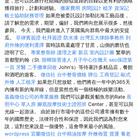
是，您可以比旅行社組織的類似道路的目錄以更有利的價格
獲得旅行，計劃和經驗。
搬家費用
房間設計
植牙
資深記
帳士協助財務管理
如果您被委託設計加勒比海工藝品後，
請了解您的需求，期望，偏好，我們將向您展示很多，然後
參與。 今天，我們最終進入了英國風向群島中最大的安提
瓜。
菲律賓簽證
杜拜簽證
防水漆
台灣五大律師事務所
到
府外燴的便利選擇
當時該島還處理了甘蔗，山側的磨坊也
證明了它。
專業整骨師
護理之家 新店
室內設計圖
繁華的
首都聖約翰（St.
除蟑除害達人
月子中心住幾天
seo保證第
一頁
牙醫
二手攤車回收
John's）等待著許多精品店，餐館
和酒吧的遊客。
徵信社
台中整骨價格
牌位
工商登記
歐式
外燴
人工植牙
如果您只想放鬆，他們將在一年中的365天
內擁有新的海岸線，但是當然也有一個積極的娛樂活動。
嘉義徵信公司的專業服務
我們可以參觀黃貂魚市的Rate
長
照中心 單人房
腳底按摩技術士證照班
Center，甚至可以與
光線一起游泳。 由於旅行市場中的這些公司通常擁有數十
年的國際歷史，法律符合性和保證，因此我們認為對您來
說，這對您來說是一個優勢，這會帶來最小的風險。
wordpress
宜蘭徵信社
台中精油按摩
外燴佈置
貨運
養老