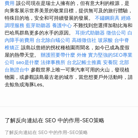
費用
該公司現在是瑞士人擁有的，但有意大利的根源，是
向乘客展示世界美景的敬業目標，提供無可及的旅行體驗，
特殊目的地，安全和可持續發展的發展。
不鏽鋼廚具
經絡
調理服務
藍芽助聽器
養護中心
不難找到您選擇加勒比海和
巴哈馬群島更多的水手的原因。
耳掛式助聽器
徵信公司
白
內障手術費用
台北除白蟻公司
高雄徵信社
玻尿酸
台中脊
椎矯正
該島以曾經的拐杖種植園而聞名，如今已成為度假
屋的熱帶天堂。
辦護照要帶什麼
外燴
實力堅強的SEO專業
公司
seo是什麼
法律事務所
台北記帳士推薦
安養院 北部
台胞證台中
參觀世界上唯一可乘汽車可用的火山，發現植
物園，或參觀該島最古老的城市，當您想要戶外活動時，請
去鯨魚或海豚Les。
了解反向連結在 SEO 中的作用-SEO策略
了解反向連結在 SEO 中的作用-SEO策略