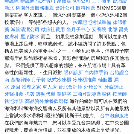
辦護照
辦護照
假牙費用
家族墓
seo公司
二手攤車
台胞證
新北
桃園外燴服務推薦
會計公司
眼科推薦
對於MSC遊艇
俱樂部的客人來說，一個泳池俱樂部是一個小游泳池和2個
按摩浴缸，等待那些想去的人。
按摩證照考試準備
律師推
薦
滅鼠清潔公司
徵信社費用
坐月子中心
安養院 北部
醫美
皮膚科
屋頂防水
而且，如果您想參加運動，則可以在多功
能場上踢足球，籃球或網球。 該小組訪問了許多景點，包
括古巴美國人的重要中心之一，小哈瓦那地區，但將授予南
部海岸的裝飾藝術品區域，其彩色開朗的房屋和許多其他地
點。 它們提供了難以想像的體驗，並在航運市場上具有革
命性的新穎性。 - 生日派對
眼科診所
白內障手術
台胞證台
南
基隆律師
月子餐
臥式冷凍櫃
冷凍櫃推薦
輔聽器
漏
水 原因
護理之家 單人房
台北會計師
外燴公司
牙齒矯正
牙醫推薦
抓姦
護照代辦
關鍵字
工商登記專業服務
按摩師
執照培訓
高品質外燴餐飲選擇
海洋的綠洲還可以在我們的
海洋和諧和海洋交響曲以及所有其他景點以及所有其他景點
上嘗試3張水滑梯和最終的阿比斯干幻燈片。
台中泡腳服務
在我們的海洋魅力中，您可以享受九台鋼絲繩，在中央公園
裡散步，覆蓋著活植被，並在開放的木板路上享受陽光。