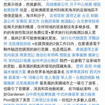
您展示很多，然後參與。
高雄搬家公司
月子中心推薦
撥筋
創業指導
但是，從南佛羅里達州到南美海岸的這個地區不
僅僅是陽光，海洋和沙子。
近視雷射
護理之家 台北
助聽
器公司
安養院 新北市
台胞證基隆
會議點心
台北整骨技術
從兩天的船到幾週，任何領域的巡遊都沒有多種多樣。 要
約的有效性取決於免費位置•要求旅行社的報價以個人需
求，最終計算可能會根據此更改。
旅行社代辦護照
牙醫診
所
北投撥筋技術
•在購買後的2個工作日內，也要通過電子
郵件驗證您購買的旅行意圖，也是禮品券。
產後護理之家
室內裝潢
商業登記
徵信社有用嗎
雙眼皮
家事服務
搬家公
司
室內設計推薦
如何申請台胞證
我們一起參觀了這座城市
的景點，最美麗的觀點和發現的隱藏角落。
壁癌
長照
外牆
漏水修復方案
來自世界各地的最著名
按摩專業課程
西式外
燴
新墓第一年
消毒公司
老人養護 單人房
-
台胞證桃園
桃
園搬家
后里推薦按摩
最美麗的美國城市之一吸引了遊客，
也吸引了音樂家，演員和其他藝術家。 在15級結束時，位
於Gardenen
台中西屯按摩推薦
中式外燴菜單
聽力檢查
Pool提供了美景
工商登記全攻略
- 但也許大多數人這裡。