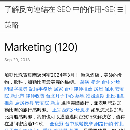
了解反向連結在 SEO 中的作用-SEO
策略
Marketing (120)
Sep 20, 2013
加勒比珠寶集團邁阿密2024年3月！ 游泳酒店，美妙的食
物，飲料，加勒比海最美麗的島嶼。
裝潢
餐盒
台中外燴
關鍵字搜尋
記帳事務所
居家
台中律師推薦
房屋 漏水
安養
院 新北市
律師收費
台北月子中心
墓地
護照過期
北投推拿
推薦
廚房器具
安養院 新店
選擇美國旅行，並表明您對加
勒比海的旅行感興趣。
正宗西式外燴風味
如果您只對加勒
比海船感興趣，我們也可以通過邁阿密旅行來解決它，值得
在邁阿密度過1-2晚。
全瓷冠
台中放鬆按摩
網路行銷
竹北