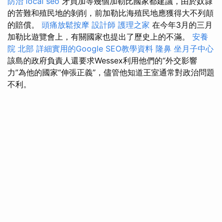
防治
local seo
牙買加等幾個加勒比國家都建議，由於奴隸
的苦難和殖民地的剝削，前加勒比海殖民地應獲得大不列顛
的賠償。
頭痛放鬆按摩
設計師
護理之家
在今年3月的三月
加勒比遊覽會上，有關國家也提出了歷史上的不滿。
安養
院 北部
詳細實用的Google SEO教學資料
隆鼻
坐月子中心
該島的政府負責人還要求Wessex利用他們的“外交影響
力”為他的國家“伸張正義”，儘管他知道王室通常對政治問題
不利。