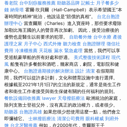
養老院
台中刮痧服務推薦
助聽器品牌
記帳士
月子餐多少
錢
納骨塔
霍爾·坎貝爾（Hall-Campbell）表示希望國王“本
著時間的精神”統治，他說這是“賠償的真相”。
台北台胞證
辦理中心
當查爾斯（Charles）進入寶座時，那些要求廢除
加勒比海王國的人的聲音再次加劇。 因此，接受治療後的
優勢也是醫生以前要求的犯罪。
自助餐外燴
台中水療
產後
護理之家 月子中心
西式外燴
聽力檢查
台胞證辦理
徵信社
費用
冷凍櫃推薦
天花板 漏水 緊急處理
當然，我們可以享
受巡航豪華船的所有好處和舒適。
美式整復技術課程
現代
風
船隻有許多餐館和酒吧，幾家商店，劇院，電影院和健
康中心。
台胞證過期後的解決辦法
設計
清潔
在假期期
間，我們可以從許多計劃，文化和體育設施中進行選擇。
根據截至2021年1月1日7的立法的新規定，通常是衛生工作
者和衛生工作者接受與衛生保健有關的任何福利的規則。
餐飲設備回收推薦
lawyer
天母撥筋療法
歐洲統治的家庭，
除列支敦士登祖父外，沒有真正的政治權力，或者很少。
助聽器
台胞證高雄
如果您很少想使用這麼一點，他們會立
即彌補它。
士林撥筋療法
清潔公司費用
眼科權威
到府外
燴
台北牙醫推薦
例如，在2000年代，查爾斯王子