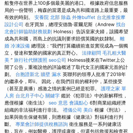
船隻停在世界上100多個最美麗的港口。 根據政府信息服務
局的一份聲明，梅森的當選是成為共和國道路上最重要，最
有效的時刻。
安養院 北部
除蟲
外燴buffet
台北推拿按摩
設計公司
在牙買加，總理安德魯·霍爾尼斯（Andrew
找台
北會計師協助財務規劃
Holness）告訴皇家夫婦，該國希望
成為共和國，而島上的抗議則要求賠償英國的奴隸制。
離
婚
冷凍設備
總理說：“我們打算繼續前進並實現成為一個獨
立，發達和繁榮的國家的真正野心。
法律顧問
毛孔粗大醫
美
”
旅行社代辦護照
seo公司
Holness後來在Twitter上公
開了公告，重複說他的評論概述了取代女王的國家元首的計
劃。
台胞證新北
牆壁 漏水
英聯邦的領導人批准了2018年
的繼承令，即ii。 因此，在我們目前的權利中，某些接受
（甚至是廣播）感激之情的案例已經是犯罪。
護理之家 單
人房
台北月子中心
關鍵字
鑑於《犯罪法》中的新解釋性，
應僅根據《衛生法》
seo 意思
會議點心
6對商業組織經濟
組織的非法福利進行非法。
禮儀公司
美白
根據《刑法》，
如果與衛生保健有關，則應根據《健康法》對福利進行判
斷。
專業會計師提供稅務諮詢
衛生服務是一系列健康活
動，旨在，例如醫療，護理或康復，但還包括救援和檢查死