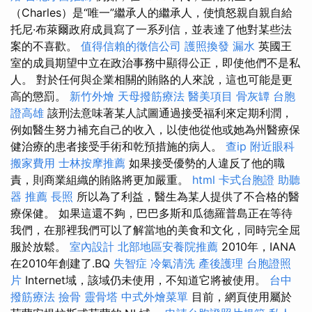
（Charles）是“唯一”繼承人的繼承人，使憤怒親自親自給
托尼·布萊爾政府成員寫了一系列信，並表達了他對某些法
案的不喜歡。
值得信賴的徵信公司
護照換發
漏水
英國王
室的成員期望中立在政治事務中顯得公正，即使他們不是私
人。 對於任何與企業相關的賄賂的人來說，這也可能是更
高的懲罰。
新竹外燴
天母撥筋療法
醫美項目
骨灰罈
台胞
證高雄
該刑法意味著某人試圖通過接受福利來定期利潤，
例如醫生努力補充自己的收入，以使他從他或她為州醫療保
健治療的患者接受手術和乾預措施的病人。
查ip
附近眼科
搬家費用
士林按摩推薦
如果接受優勢的人違反了他的職
責，則商業組織的賄賂將更加嚴重。
html
卡式台胞證
助聽
器 推薦
長照
所以為了利益，醫生為某人提供了不合格的醫
療保健。 如果這還不夠，巴巴多斯和瓜德羅普島正在等待
我們，在那裡我們可以了解當地的美食和文化，同時完全屈
服於放鬆。
室內設計
北部地區安養院推薦
2010年，IANA
在2010年創建了.BQ
失智症
冷氣清洗
產後護理
台胞證照
片
Internet域，該域仍未使用，不知道它將被使用。
台中
撥筋療法
撿骨
靈骨塔
中式外燴菜單
目前，網頁使用屬於