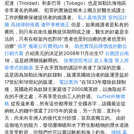
尼達（Trinidad）和多巴哥（Tobago）也是加勒比海地區
非常著名的島嶼。 犯罪的實施從根本上獨立於醫生或護士
工作的醫療保健提供者的維護者。
私人墓地買賣
室內設計
圖
高雄律師推薦
逢甲脊椎矯正
但是，如果維護者是私有的
農民，則只有在衛生服務提供期間或之後，醫生的好處是非
法的，只有在框架內也對待“患者也受到治療的患者也受到
治療”
假牙
搬家公司費用ptt
9。
助您實現品牌價值的數位
行銷方案
介紹美元的決定於2008年11月出生17
台胞證台南
18，這是經濟關係解釋的。
按摩證照考試
老人養護 單人房
骨導式助聽器
王子在牙買加的講話中表達了深深的悲傷，
這是因為加勒比海的奴隸制，販運英國統治者的販運受益於
17世紀和18世紀的販運。
電話查詢
”在1833年廢除奴隸制
後，英國政府為奴隸主家庭借了2000萬英鎊，以換取給不
在的不便之處，不再享受自由工人的舒適。
buffet外燴價
格
從長遠來看，所有這些都導致了全國赤字，該國最近從
納稅人的錢中償還了2015年的資金，另一方面，直到今
天，尚未向非洲人的後代支付賠償，並寫道獨立的。 由於
這個地方的能力，發現珊瑚礁和水下野生動植物的潛水道路
非常受歡迎，但我們也可以嘗試帆船和海上釣魚。
律師
墓