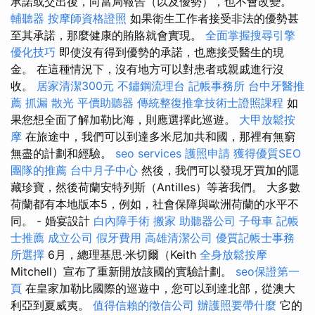
承諾或交出後，向當局報告（以及優勢），也不會改變。
輔聽器
按摩師資格證照
如果衛生工作者接受非法的優勢甚
至其承諾，那麼健康的賄賂就會實現。
全面掌握搜尋引擎
優化技巧
即使沒有得到優勢的承諾，也應接受醫生的現
金。 在這種情況下，沒有地方可以對患者或親戚進行沒
收。
居家清潔300元
不鏽鋼流理台
記帳事務所
台中牙醫推
薦
抓漏
散光
平價助聽器
傳統整復推拿技術士證照課程
如
果您想全面了解加勒比海，則應選擇此巡遊。
大甲放鬆按
摩
在旅途中，我們可以到達多米尼加共和國，那裡有無窮
無盡的計劃和經驗。
seo services
護照申請
獲得優質SEO
團隊的推薦
台中月子中心
然後，我們可以發現牙買加的隱
藏珍寶，然後荷蘭安特列斯（Antilles）等著我們。 大多數
荷蘭都有本地版本5，例如，社會保障與歐洲荷蘭的水平不
同。 - 婚宴設計
白內障手術
搬家
助聽器公司
子母車
記帳
士推薦
成立公司
假牙費用
高雄清潔公司
優質記帳士事務
所選擇
6月，總理基思·米切爾（Keith
全身放鬆按摩
Mitchell）宣布了重新開放該國的實驗計劃。
seo保證第一
頁
在皇家加勒比國際的巡遊中，您可以到達北部，從澳大
利亞到夏威夷。
值得信賴的徵信公司
辦護照要帶什麼
它的