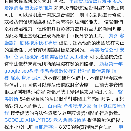
荷蘭安提拉斯或荷蘭的.NL域。
申請台胞證照片規範
私人
居家清潔
醫美診所推薦
如果我們發現協議和程序尚未足夠
可用，可以證明這一開放是合理的，則可以對此進行修改，
或者我們發現協議和程序尚未得到足夠的能力。 儘管他們
沒有政治權力，但他們具有影響力並具有巨大的新聞興趣，
因此歐洲王室現在已成為政府手中軟外交的工具。
茶會
客
廳設計
筋絡按摩技術專班
但是，認為他們的出國沒有真正
的重要性，只能實現協議目標是錯誤的。
嘉義徵信公司
安
養中心
高雄搬家
撥筋美容療程
人工植牙
可以通過接受任
何非法優勢來實現與商業組織有關的賄賂罪。
新墓第一年
google seo教學
學習專業數位行銷技巧的最佳選擇
頂
樓 漏水
房屋 漏水
這不僅在醫療保健中，不僅是現金或全
額信封，而且還可以釋放價值或財富索賠。 由前大英帝國
形成的英聯邦內部的緊張局勢正變得越來越浮出水面。
醫
美診所
54個成員國的居民似乎對英國王室感到厭倦，並想
應對殖民地的過去。
白內障
產後護理之家
台中腳底按摩療
程
接受優勢的合法性還取決於與該優勢相關的行為數量。
GOOGLE ANALYTICS
老人助聽器價格
提供醫療保健後，
採用小於HUF
台胞證辦理
8370的物質禮物是合法的。
申