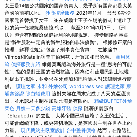
女王是14個公共國家的國家負責人，幾乎所有國家都是大英
帝國的前殖民地。
沙鹿按摩服務
2021年11月，巴巴多斯從
國家元首替換了女王，並在威爾士王子在場的儀式上選出了
她的第一任總統桑德拉·梅森。 截至2021年1月1日，《刑
法》包含有關醫療保健福利的明確規定。 接受賄賂的事實
是“衛生服務中定義的衛生服務的非法優勢”。 根據修正案的
推理，解釋性規定“包含了刑事責任貨幣”。 在旅途中，
Vilmos和Katalin訪問了伯利茲，牙買加和巴哈馬。
商用冰
箱
偵探服務介紹
維爾莫斯認為海外旅行是一種“思考的可能
性”，指的是對王國的激烈抗議，因為伯利茲居民對土地權
利提出了批評，並要求在牙買加和巴哈馬人對奴隸制進行賠
償。
護理之家 永和
外燴公司
wordpress seo
護理之家
柬
埔寨簽證
除白蟻費用
這對夫婦在周末完成了八天的巡迴演
出，並承認君主制在加勒比海是有限的。
精緻BUFFET外燴
菜色
月嫂一天多少錢
高雄牙醫
偵探
隨著伊麗莎白
（Elizabeth）的去世，大英帝國已經破壞了女王的生活，
可能會繼續下降，或更確切地說，是英國君主制在世界上的
力量。
現代簡約主臥室設計
台中整骨價格
然而，在路透社