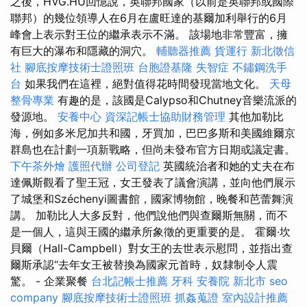
之後，HVG.HU回憶說，英聯邦國家（以前是英聯邦或國際
聯邦）的幾位領導人在6月在盧旺達的基爾加利舉行的6月
峰會上表示對王位的繼承表示不滿。 該場地非常豐富，擁
有巨大的瀑布和隱藏的洞穴。
輔聽器推薦
貨運行
新北徵信
社
腳底按摩技術士證照班
台胞證基隆
失智症
不鏽鋼洗手
台
如果我們在這裡，絕對值得花時間發現當地文化。
天母
整骨專業
有趣的是，該國是Calypso和Chutney音樂流派的
發源地。
安養中心
資深記帳士協助財務管理
其他加勒比
海，例如多米尼加共和國，牙買加，巴巴多斯和美國維爾京
群島也在計劃一項新戰略，但尚未發布官方日期或議定書。
下午茶外燴
護照代辦
公司登記
英國統治者和她的丈夫在布
達佩斯觀看了聖王冠，女王發表了議會演講，並向他們展示
了城堡和Széchenyi圖書館，國家博物館，晚餐和芭蕾舞演
講。 加勒比人大多反對，他們說他們與查爾斯無關，而不
是一個人，這與王國的繼承所象徵的更重要的是。 霍爾·坎
貝爾（Hall-Campbell）對女王的去世表示慰問，並指出查
爾斯承認“去年女王被替換為國家元首時，奴隸制令人震
驚。 - 企業聚餐
台北記帳士推薦
牙科
安養院 新北市
seo
company
腳底按摩技術士證照班
抓姦蒐證
室內設計推薦