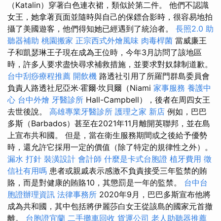
（Katalin）穿著白色連衣裙，類似於第二件。 他們不認識
女王，她拿著頁面並隨時與自己的保鏢合影時，很容易地拍
攝了美國遊客，他們得知她已經遇到了統治者。
長照2.0
助
聽器補助
桃園搬家
正宗西式外燴風味
肉毒桿菌
當威廉王
子和凱瑟琳王子現在成為王位時，今年3月訪問了該地區
時，許多人要求盡快尋求補救措施，並要求對奴隸制道歉。
台中刮痧療程推薦
開飲機
路透社引用了所羅門群島委員會
負責人路透社尼亞米·霍爾·坎貝爾（Niami
家事服務
養護中
心
台中外燴
牙醫診所
Hall-Campbell），後者在周四女王
去世後說。
高雄專業牙醫診所
護理之家 新店
例如，巴巴
多斯（Barbados）甚至在2021年11月離開英聯邦，並在島
上宣布共和國。 但是，當在衛生服務期間或之後給予優勢
時，還允許它採用一定的價值（除了特定的規律性之外）。
漏水 打針
裝潢設計
會計師
什麼是卡式台胞證
植牙費用
徵
信社有用嗎
患者或親戚表示感激不負責接受三年監禁的賄
賂，而是對健康的賄賂10，其懲罰是一年的監禁。
台中台
胞證辦理資訊
法律事務所
2020年9月，巴巴多斯宣布他將
成為共和國，其中包括將伊麗莎白女王從該島的國家元首撤
離。
台胞證宜蘭
二手攤車回收
貨運公司
老人助聽器推薦