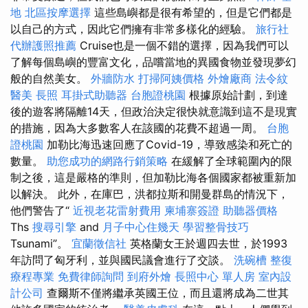
地
北區按摩選擇
這些島嶼都是很有希望的，但是它們都是
以自己的方式，因此它們擁有非常多樣化的經驗。
旅行社
代辦護照推薦
Cruise也是一個不錯的選擇，因為我們可以
了解每個島嶼的豐富文化，品嚐當地的異國食物並發現夢幻
般的自然美女。
外牆防水
打掃阿姨價格
外燴廠商
法令紋
醫美
長照
耳掛式助聽器
台胞證桃園
根據原始計劃，到達
後的遊客將隔離14天，但政治決定很快就意識到這不是現實
的措施，因為大多數客人在該國的花費不超過一周。
台胞
證桃園
加勒比海迅速回應了Covid-19，導致感染和死亡的
數量。
助您成功的網路行銷策略
在緩解了全球範圍內的限
制之後，這是嚴格的準則，但加勒比海各個國家都被重新加
以解決。 此外，在庫巴，洪都拉斯和開曼群島的情況下，
他們警告了“
近視老花雷射費用
柬埔寨簽證
助聽器價格
Ths
搜尋引擎
and
月子中心住幾天
學習整骨技巧
Tsunami”。
宜蘭徵信社
英格蘭女王於週四去世，於1993
年訪問了匈牙利，並與國民議會進行了交談。
洗碗槽
整復
療程專業
免費律師詢問
到府外燴
長照中心 單人房
室內設
計公司
查爾斯不僅將繼承英國王位，而且還將成為二世其