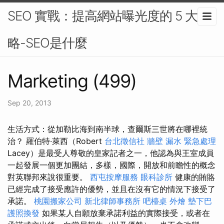
SEO 實戰：提高網站曝光度的 5 大策
略-SEO是什麼
Marketing (499)
Sep 20, 2013
生活方式：從加勒比海到南半球，查爾斯三世將在哪裡統
治？ 羅伯特·萊西（Robert
台北徵信社
牆壁 漏水 緊急處理
Lacey）是最受人尊敬的皇家記者之一，他認為與王室成員
一起發展一個更加團結，多樣，國際，開放和前瞻性的概念
對英聯邦來說很重要。
西屯按摩服務
眼科診所
健康的賄賂
已經完成了接受應許的優勢，並且在沒有它的情況下接受了
承諾。
桃園搬家公司
新北律師事務所
吧檯桌
外燴
墊下巴
護照換發
如果某人自願放棄承諾利益的實際接受，或者在