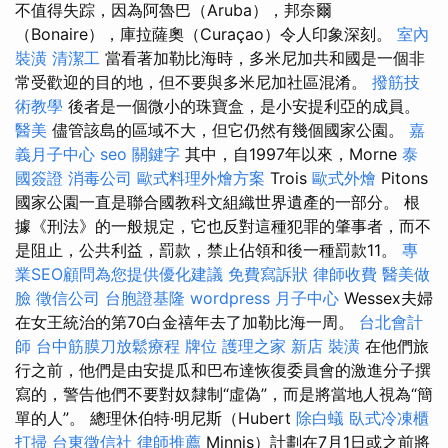
不值得失踪，因為阿魯巴（Aruba），邦奈爾
（Bonaire），庫拉薩奧（Curaçao）令人印象深刻。
室內
裝潢
清潔工
當看著加勒比海時，多米尼加共和國是一個非
常受歡迎的目的地，但不要與多米尼加社區混淆。
撥筋技
術教學
後者是一個微小的珠寶盒，是小安提利亞的成員。
醫美
儘管該島的區域不大，但它仍然有幾個國家公園。
嘉
義月子中心
seo 關鍵字
其中，自1997年以來，Morne
泰
國簽證
消毒公司
歐式料理外燴方案
Trois
歐式外燴
Pitons
國家公園一直是聯合國教科文組織世界遺產的一部分。 根
據《刑法》的一般規定，它也反對這種犯罪的肇事者，而不
是阻止，公共利益，罰款，禁止佔領和後一種罰款11。
專
業SEO顧問為您提供優化建議
免費寫訴狀
律師收費
醫美做
臉
徵信公司
台胞證基隆
wordpress
月子中心
Wessex夫婦
在女王統治的第70白金禧年去了加勒比海一周。
台北會計
師
台中筋膜刀放鬆療程
牌位
護理之家 新店
裝潢
在他們旅
行之前，他們是由安提瓜和巴布達恢復委員會的激進分子撰
寫的，警告他們不要對奴隸制“虛偽”，而是將當地人視為“簡
單的人”。 總理休伯特·明尼斯（Hubert
除白蟻
臥式冷凍櫃
打掃
台東徵信社
律師推薦
Minnis）計劃在7月1日或之前將