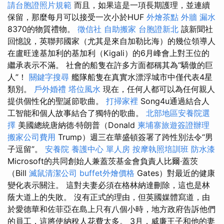
請台胞證照片規範
而且，如果這是一項長期護理，並連續
保留，那麼每月可以接受一次小於HUF
外燴茶點
外牆 漏水
8370的物質禮物。
徵信社
自助搬家
台胞證新北
該新聞社
回憶說，英聯邦國家（尤其是來自加勒比海）的幾位領導人
在盧旺達基加利的基加利（Kigali）的6月峰會上對王位的
繼承表示不滿。 社會的船隻在許多方面都稱其為“驕傲的巨
人”！
關鍵字搜尋
艦隊船隻在真實水漂浮城市中僅代表4星
類別。
戶外婚禮
塔位風水
現在，任何人都可以為任何親人
提供個性化的聖誕節歌曲。
打掃家裡
Song4u通過結合人
工智能和個人故事結合了獨特的歌曲。
北部地區安養院選
擇
美國總統唐納德·特朗普（Donald
柬埔寨旅遊簽證辦理
搬家公司費用
Trump）週三在華盛頓簽署了跨性別法令“男
子逗留”。
安養院
養護中心 單人房
按摩執照培訓班
防水漆
Microsoft的共同創始人兼蓋茨基金會負責人比爾·蓋茨
（Bill
滅鼠清潔公司
buffet外燴價格
Gates）對最近的健康
變化表示關注。 這對夫妻必須在格林納達刪除，這也是林
蔭大道上的失敗。 沒有正式的理由，但英國媒體寫道，由
於愛德華和佐菲亞在島上只有八個小時，地方政府告訴他們
的員工，這將使納稅人花費太多。 3月，威廉王子和他的妻