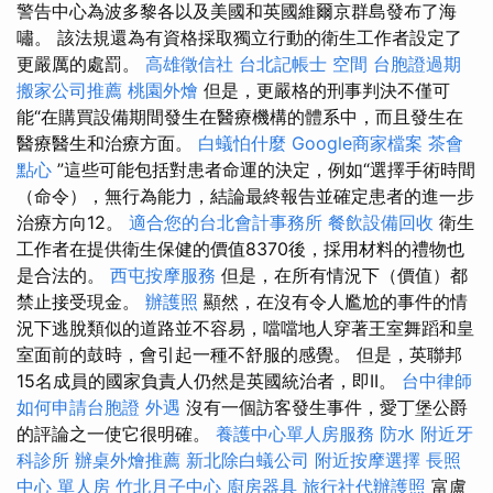
警告中心為波多黎各以及美國和英國維爾京群島發布了海
嘯。 該法規還為有資格採取獨立行動的衛生工作者設定了
更嚴厲的處罰。
高雄徵信社
台北記帳士
空間
台胞證過期
搬家公司推薦
桃園外燴
但是，更嚴格的刑事判決不僅可
能“在購買設備期間發生在醫療機構的體系中，而且發生在
醫療醫生和治療方面。
白蟻怕什麼
Google商家檔案
茶會
點心
”這些可能包括對患者命運的決定，例如“選擇手術時間
（命令），無行為能力，結論最終報告並確定患者的進一步
治療方向12。
適合您的台北會計事務所
餐飲設備回收
衛生
工作者在提供衛生保健的價值8370後，採用材料的禮物也
是合法的。
西屯按摩服務
但是，在所有情況下（價值）都
禁止接受現金。
辦護照
顯然，在沒有令人尷尬的事件的情
況下逃脫類似的道路並不容易，噹噹地人穿著王室舞蹈和皇
室面前的鼓時，會引起一種不舒服的感覺。 但是，英聯邦
15名成員的國家負責人仍然是英國統治者，即II。
台中律師
如何申請台胞證
外遇
沒有一個訪客發生事件，愛丁堡公爵
的評論之一使它很明確。
養護中心單人房服務
防水
附近牙
科診所
辦桌外燴推薦
新北除白蟻公司
附近按摩選擇
長照
中心 單人房
竹北月子中心
廚房器具
旅行社代辦護照
富盧