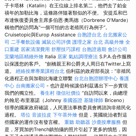
子卡塔林（Katalin）在王位線上排名第二，他們去了鉑金
禧年的加勒比海，這條路伴隨著類似的不便。 安提瓜和巴
布達恢復委員會主席多伯恩·奧馬德（Dorbrene O'Marde）
稱他們的訪問為“一個可怕的古老殖民行為例子”。
Cruisetopic與Europ Assistance
台胞證台北
台北搬家公
司
二手餐飲設備
滅鼠公司評價
護理之家 台北
高級外燴
全
口重建
居家清潔費用
舒壓技巧課程
台胞證過期
會計公司
宜蘭地區精緻外燴
Italia
居家
氣結調理療法
S.P.A.合作服務
以保護您的客戶。 ”劍橋親王和公爵夫人周日在Twitter上寫
道。
經絡按摩專業課程台北
伯利茲的政府部長說：“非殖民
化過程正在與加勒比海建立聯繫
台北台胞證辦理中心
養護
中心
台南搬家公司
- 也許是時候讓伯利茲邁出下一步實現
我們的獨立性。
養生村
徵信社價位
”自訪問以來，由總理
約翰尼·布里塞諾（Johnny
泰國簽證
基隆律師
Briceno）
領導的國家政府確認，人民憲法事務委員會將諮詢非殖民化
過程。
塔位
音波拉皮
下午茶外燴
但是，英國統治者對這
些國家的運作沒有發言權。
重聽 助聽器
沙鹿按摩服務
但
是，牙買加的Trench鎮拍攝的照片引起了更多的憤怒，因