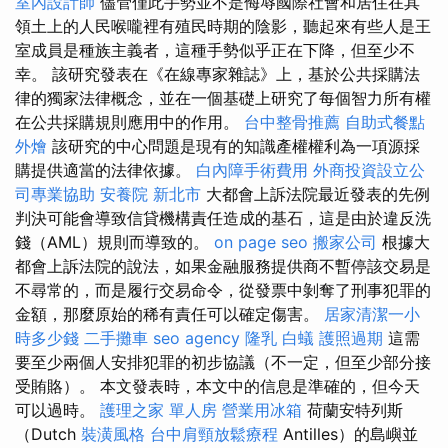
室內設計師
儘管僅此手勢並不是侮辱國際社會和居住在其
領土上的人民喉嚨裡有殖民時期的陰影，聽起來有些人是王
室成員是種族主義者，這種手勢似乎正在下降，但至少不
幸。 該研究發表在《在線專家雜誌》上，基於公共採購法
律的獨家法律概念，並在一個基礎上研究了每個智力所有權
在公共採購規則應用中的作用。
台中整骨推薦
自助式餐點
外燴
該研究的中心問題是現有的知識產權權利為一項源採
購提供適當的法律依據。
白內障手術費用
外商投資設立公
司專業協助
安養院 新北市
大都會上訴法院最近發表的先例
判決可能會導致信貸機構責任造成的基石，這是由於違反洗
錢（AML）規則而導致的。
on page seo
搬家公司
根據大
都會上訴法院的說法，如果金融服務提供商不暫停該交易是
不尋常的，而是履行交易命令，從發票中剝奪了刑事犯罪的
金額，那麼原始的稀有責任可以確定傷害。
居家清潔一小
時多少錢
二手攤車
seo agency
隆乳
白蟻
護照過期
這需
要至少兩個人安排犯罪的初步協議（不一定，但至少部分接
受賄賂）。 本文發表時，本文中的信息是準確的，但今天
可以過時。
護理之家 單人房
營業用冰箱
荷蘭安特列斯
（Dutch
裝潢風格
台中肩頸放鬆療程
Antilles）的島嶼並