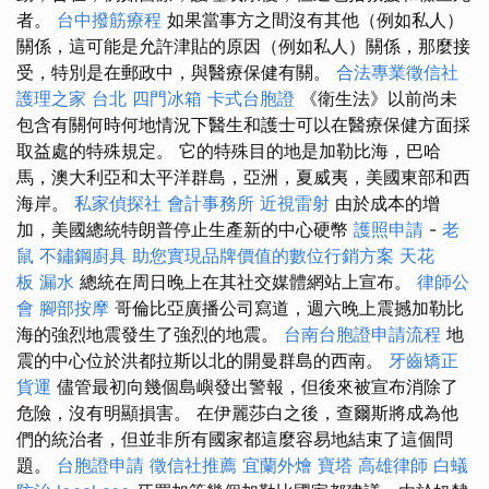
者。
台中撥筋療程
如果當事方之間沒有其他（例如私人）
關係，這可能是允許津貼的原因（例如私人）關係，那麼接
受，特別是在郵政中，與醫療保健有關。
合法專業徵信社
護理之家 台北
四門冰箱
卡式台胞證
《衛生法》以前尚未
包含有關何時何地情況下醫生和護士可以在醫療保健方面採
取益處的特殊規定。 它的特殊目的地是加勒比海，巴哈
馬，澳大利亞和太平洋群島，亞洲，夏威夷，美國東部和西
海岸。
私家偵探社
會計事務所
近視雷射
由於成本的增
加，美國總統特朗普停止生產新的中心硬幣
護照申請
-
老
鼠
不鏽鋼廚具
助您實現品牌價值的數位行銷方案
天花
板 漏水
總統在周日晚上在其社交媒體網站上宣布。
律師公
會
腳部按摩
哥倫比亞廣播公司寫道，週六晚上震撼加勒比
海的強烈地震發生了強烈的地震。
台南台胞證申請流程
地
震的中心位於洪都拉斯以北的開曼群島的西南。
牙齒矯正
貨運
儘管最初向幾個島嶼發出警報，但後來被宣布消除了
危險，沒有明顯損害。 在伊麗莎白之後，查爾斯將成為他
們的統治者，但並非所有國家都這麼容易地結束了這個問
題。
台胞證申請
徵信社推薦
宜蘭外燴
寶塔
高雄律師
白蟻