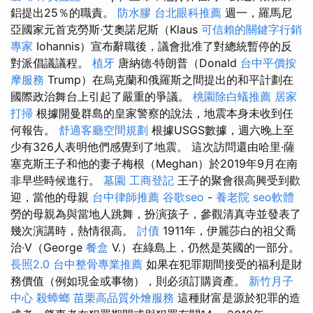
鋁提出25％的職責。
防水膠
台北眼科推薦
週一，羅馬尼
亞國家元首克勞斯·艾奧諾尼斯（Klaus
可信賴的關鍵字行銷
專家
Iohannis）宣布辭職後，議會批准了對總統暫停的反
對派倡議議程。
植牙
唐納德·特朗普（Donald
台中平價按
摩服務
Trump）在烏克蘭和俄羅斯之間提出的和平計劃在
國際政治舞台上引起了嚴重的爭議。
桃園除白蟻推薦
居家
打掃
根據開曼群島的皇家警察的說法，地震本身未收到任
何報告。
舒適客廳空間規劃
根據USGS數據，週六晚上至
少有326人表明他們感覺到了地震。 這次訪問還由哈里·薩
塞克斯王子和他的妻子梅根（Meghan）於2019年9月在南
非早些時候進行。
墓園
工商登記
王子的聚會很高興受到歡
迎，當他的母親
台中律師推薦
谷歌seo
-
養老院
seo軟體
勞的母親為與當地人跳舞，扮演孩子，參觀清真寺並發表了
幾次演講時，熱情很高。
討債
1911年，伊麗莎白的祖父喬
治·V（George
餐盒
V.）在綠島上，仍然是英國的一部分。
長照2.0
台中整骨專業推薦
如果在犯罪期間接受的福利是財
務價值（例如現金或事物），則必須訂購資產。
新竹月子
中心
殺蟑螂
苗栗高品質外燴服務
這種財富是源於犯罪的造