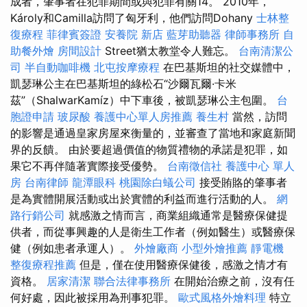
成者，肇事者在犯罪期間或與犯罪有關14。 2010年，
Károly和Camilla訪問了匈牙利，他們訪問Dohany
士林整
復療程
菲律賓簽證
安養院 新店
藍芽助聽器
律師事務所
自
助餐外燴
房間設計
Street猶太教堂令人難忘。
台南清潔公
司
半自動咖啡機
北屯按摩療程
在巴基斯坦的社交媒體中，
凱瑟琳公主在巴基斯坦的綠松石“沙爾瓦爾·卡米
茲”（ShalwarKamíz）中下車後，被凱瑟琳公主包圍。
台
胞證申請
玻尿酸
養護中心單人房推薦
養生村
當然，訪問
的影響是通過皇家房屋來衡量的，並審查了當地和家庭新聞
界的反饋。 由於要超過價值的物質禮物的承諾是犯罪，如
果它不再伴隨著實際接受優勢。
台南徵信社
養護中心 單人
房
台南律師
龍潭眼科
桃園除白蟻公司
接受賄賂的肇事者
是為實體開展活動或出於實體的利益而進行活動的人。
網
路行銷公司
就感激之情而言，商業組織通常是醫療保健提
供者，而從事興趣的人是衛生工作者（例如醫生）或醫療保
健（例如患者承運人）。
外燴廠商
小型外燴推薦
靜電機
整復療程推薦
但是，僅在使用醫療保健後，感激之情才有
資格。
居家清潔
聯合法律事務所
在開始治療之前，沒有任
何好處，因此被採用為刑事犯罪。
歐式風格外燴料理
特立