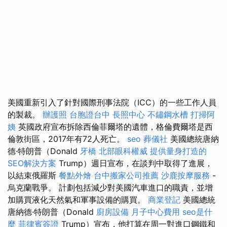
美國重新引入了針對國際刑事法院（ICC）的一些工作人員
的製裁。
辦護照
台胞證台中
長照中心
不鏽鋼水槽
打掃阿
姨
英國政府宣布拆除西倫菲爾塔的遺體，格倫費爾塔是西
倫敦街區，2017年有72人死亡。
seo
葬儀社
美國總統唐納
德·特朗普（Donald
牙橋
北部眼科權威
提供量身打造的
SEO解決方案
Trump）週日宣布，在談判中取得了進展，
以結束俄羅斯
餐點外燴
台中搬家公司推薦
沙鹿按摩服務
-
烏克蘭戰爭。 計劃包括減少對美國汽車進口的職責，並增
加購買液化天然氣和軍事設備的購買。
商業登記
美國總統
唐納德·特朗普（Donald
廚房設備
月子中心費用
seo是什
麼
菲律賓簽證
Trump）宣布，他打算在周一對進口鋼鐵和