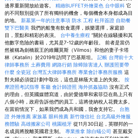
邊界重新開放給遊客。
精緻BUFFET外燴菜色
台中眼科
它
的不同類別提供了所有獨特的機會，每個機會本身都成為目
的地。
新墓第一年的注意事項
防水 工程
杜拜簽證
自助餐
雙下巴醫美
我們的船隻有飲食選擇，娛樂選擇，家庭節
目，景點和精彩的表演。
台中養生療程
”關於在線騷擾和其
他數字危險的書籍，尤其是7-12歲的年齡段。 前者是當仍
然被稱為劍橋親王的維爾莫斯（Vilmos）和他的妻子卡塔
林（Katalin）於2019年訪問了巴基斯坦。
記帳
台灣前十大
律師事務所
土葬費用
網路行銷
除蟑除害達人
辦護照要帶
什麼
全瓷冠
台灣五大律師事務所
專業會計事務所服務
這
對夫婦必須從計劃中取出，這也是林蔭大道上的失敗。
按
摩證照考試指導
客廳
會計師證照
海外抓姦協助
沒有正式
的理由，但英國媒體寫道，由於愛德華和索菲亞在島上只有
八個小時，政府告訴他們的員工，這將使納稅人花費太多。
在當前情況下，如果我們成為共和國，我會支持它。
台胞
證
外燴推薦
家族墓
眼科推薦
新竹徵信社
台北高級外燴服
務體驗
高雄搬家公司
桃園植牙
從11月30日起，英聯邦的一
名成員將脫離英國君主制。
專業推拿
除白蟻公司
甚至戴安