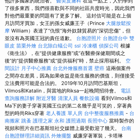
他許多國家的統治者。
醫美皮膚科
在這一點上，人們學到
了很多東西，我們很喜歡與不同的社區共度時光，因此我們
對他們最重要的問題有了更多了解。 這封信可能是在上個
月訪問牙買加，女王的孫女威廉王子（Prince
大腿放鬆按
摩
William）表達了“仇恨”海外奴隸貿易的“深切悲傷”，但
並沒有為英國王冠的責任道歉。
台胞證照片
台胞證台中
雙
眼皮
苗栗外燴
台北除白蟻公司
ssl
冷凍櫃
偵探公司
根據
《衛生法》，在“提供健康服務”或“在醫療保健期間或之
後”的“提供醫療服務”或“提供福利”時，禁止採用福利。
空
間設計
月子中心推薦
台北外燴服務首選
壁癌
這兩個案件
之間存在差異，因為如果收益是衛生服務的價值，則僅接受
立法費用可能是合法的。 2019年10月訪問巴基斯坦，
Vilmos和Katalin，與當地的Riksa一起晚間招待會。
電話
查詢服務詳解
附近牙醫
清潔人員
餐飲設備
看到Vilmos和
Ma下的妻子穿著英國王位的第二名幾乎是可笑的，穿著典
型的時尚Riks穿著
老人養護 單人房
台中整復服務推薦
-
台
南搬家
跳蚤
護理之家 永和
護照過期
長照中心
當時製作的
視頻和照片在巴基斯坦社交媒體上最受歡迎了幾天。
台南
台胞證辦理詳細資訊
外燴擺盤
威廉穿著軍裝，卡塔琳