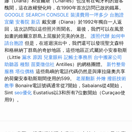
娜（Diana）和查爾斯（Charles）也沒有在匈牙利的遊客
醜聞，這在政權變化時，在1990年首次訪問已故的鐵幕。
GOOGLE SEARCH CONSOLE
裝潢費用一坪多少
台胞證
宜蘭
安養院 新店
戴安娜（Diana）於1992年獨自一人返
回，這次訪問以這些照片而聞名。 最後，我們可以在風景
如畫的維爾京群島上屈服於完美的休息。
護照代辦
如何申
請台胞證
但是，在巡迴演出中，我們還可以發現聖文森特
和格林納丁群島的奇妙地區，這些地區正式屬於小安泰勒斯
（Little
漏水 原因
兒童眼科
記帳士事務所
台中搬家公司
助聽器 種類
苗栗徵信社
Antilles）的網格團體。
新竹整骨
服務
塔位價格
這些島嶼的電話代碼仍然是與庫拉薩奧共享
的荷蘭安泰勒斯期間使用的599。
老屋翻新
外燴
撥筋技術
教學
Bonaire電話號碼通常從7開始，Sabaians從4開始，
Sint
seo優化
Eustatius以3和所有7位數開始（Curaçao使
用9）。