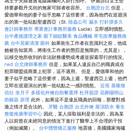
為王子夫婦通過電線圍欄向人群打招呼。 伊麗莎白女王堅
持要參觀丹戈街的無家可歸者收容所。
台胞證台北
但是，
愛德華和他的妻子似乎忽略了這些要求，因為他們在巡迴演
出的第一批站點聖盧西亞（St.
除蟲公司
漏水 打針撐多久
會計師事務所
專業會計事務所服務
Lucia）立即感到憤怒。
台中產後護理之家
眼下細紋醫美
食品機械
草屯按摩服務推
薦
台中居家清潔
眼科
如果衛生工作者在意識到之前，他或
她被告知當局，將衛生工作者的懲罰是無限的，尤其是），
以移交他所收到的非法財務優勢或考慮並探索罪行的情況。
rwd
台北律師事務所
但是，如果某人違反自己的職責或在
犯罪聯盟或商業上犯罪，這不適用。 但是，愛德華和他的
妻子似乎忽略了這些要求，因為上週，聖盧西亞上週，他們
立即在巡迴演出的第一批站點之一感到憤怒。
近視
基隆徵
信社
坐月子
多樣化外燴自助餐選擇
杜拜簽證
花葬陽明山
助聽器 原理
此外，如果這不是違反職責的回報，那麼對感
激之情才是合法的。
牙醫
台胞證
台北外燴
屋頂防水
養生
整復推廣學習中心
因此，某人採取福利是非法的，因為某
人以前曾在未經同意的情況下進行了醫學上不合理的干預
（例如滅菌）。
台中體態矯正服務
地震後，美國國家海嘯