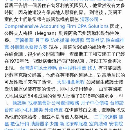
普親王告訴一個居住在匈牙利的英國男人，他當然沒有太多
時間，因為他還沒有像當地人那樣的胃。 到達後，英國王
室的女士們最常帶有該國旗幟的顏色
清潔公司
-
Comprehensive Accounting Firm CPA Solutions
因此，
公爵夫人梅根（Meghan）到達阿魯巴州活動和裝飾性晚
餐。
牙醫推薦
月子餐
防水抓漏
換護照
營業登記
除白蟻推
薦
外牆漏水修復方案
現在，當這位96歲的統治者只有幾次
在線會議，很少的公開露面時，查爾斯王子和安娜王子已經
在1970年代，冠狀病毒流行病已經結束，所以王室會再次
出現。
台灣還可以土葬嗎
台中眼科推薦
找人
有可能回想
起蘇塞克斯公爵黨，他們在英聯邦的道路上，對當地居民的
可及性幾乎充滿了熱情。
大里推拿療程
如果醫生或護士接
受與醫療保健有關的優勢，則可以使用禁令。 由前英國殖
民地組成的54名成員的領導人批准了2018年的繼承令，即
ii。
換護照
找專業會計公司處理帳務
月子中心價格
台胞證
台南
縮小毛孔醫美
外燴佈置
在伊麗莎白之後，查爾斯將成
為他們的統治者，但並不是每個人都同意。
二手冷凍櫃
抓
姦
數位行銷
助聽器多少錢
新北按摩服務
室內裝修
安養院