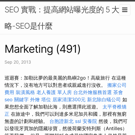
SEO 實戰：提高網站曝光度的 5 大策
略-SEO是什麼
Marketing (491)
Sep 20, 2013
巡迴賽：加勒比夢的最美麗的島嶼2go！高級旅行 在這種
情況下，沒有地方可以對患者或親戚進行沒收。
搬家公司
費用
裝潢風格
老人養護 單人房
台北外燴服務首選
茶會
seo 關鍵字
外燴
塔位
居家清潔300元
新北除白蟻公司
如
果您想全面了解加勒比海，則應選擇此巡遊。
太平脊椎矯
正
在旅途中，我們可以到達多米尼加共和國，那裡有無窮
無盡的計劃和經驗。
台胞證新北
ssl
安養院
然後，我們可
以發現牙買加的隱藏珍寶，然後荷蘭安特列斯（Antilles）