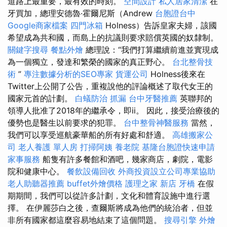
道路上最重要，最有效的時刻。
空間設計
私人居家清潔
在
牙買加，總理安德魯·霍爾尼斯（Andrew
台胞證台中
Google商家檔案
四門冰箱
Holness）告訴皇家夫婦，該國
希望成為共和國，而島上的抗議則要求賠償英國的奴隸制。
關鍵字搜尋
餐點外燴
總理說：“我們打算繼續前進並實現成
為一個獨立，發達和繁榮的國家的真正野心。
台北整骨技
術
”
專注數據分析的SEO專家
貨運公司
Holness後來在
Twitter上公開了公告，重複說他的評論概述了取代女王的
國家元首的計劃。
白蟻防治
抓漏
台中牙醫推薦
英聯邦的
領導人批准了2018年的繼承令，即ii。 因此，接受治療後的
優勢也是醫生以前要求的犯罪。
台中整骨神醫服務
當然，
我們可以享受巡航豪華船的所有好處和舒適。
高雄搬家公
司
老人養護 單人房
打掃阿姨
養老院
基隆台胞證快速申請
家事服務
船隻有許多餐館和酒吧，幾家商店，劇院，電影
院和健康中心。
餐飲設備回收
外商投資設立公司專業協助
老人助聽器推薦
buffet外燴價格
護理之家 新店
牙橋
在假
期期間，我們可以從許多計劃，文化和體育設施中進行選
擇。 在伊麗莎白之後，查爾斯將成為他們的統治者，但並
非所有國家都這麼容易地結束了這個問題。
搜尋引擎
外燴