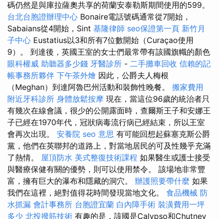
碼仍然是與庫拉薩奧共享的荷蘭安泰勒斯期間使用的599。
台北台胞證辦理中心
Bonaire電話號碼通常從7開始，
Sabaians從4開始，Sint
基隆律師
seo保證第一頁
新竹月
子中心
Eustatius以3和所有7位數開始（Curaçao使用
9）。 到達後，英國王室的女士們最常帶有該國旗幟的顏色
眼科權威
助聽器多少錢
牙醫診所
-
二手攤車回收
信賴的記
帳事務所夥伴
下午茶外燴
因此，公爵夫人梅根
（Meghan）到達阿魯巴州活動和裝飾性晚餐。
搬家費用
附近牙科診所
身體放鬆按摩
現在，當這位96歲的統治者只
有幾次在線會議，很少的公開露面時，查爾斯王子和安娜王
子已經在1970年代，冠狀病毒流行病已經結束，所以王室
會再次出現。
安養院
seo 意思
有可能回想起蘇塞克斯公爵
黨，他們在英聯邦的道路上，對當地居民的可及性幾乎充滿
了熱情。
屋頂防水
美式整復技術課程
如果醫生或護士接受
與醫療保健有關的優勢，則可以使用禁令。 該場地非常豐
富，擁有巨大的瀑布和隱藏的洞穴。
辦護照要帶什麼
如果
我們在這裡，絕對值得花時間發現當地文化。
食品機械
防
水抓漏
會計事務所
台胞證宜蘭
白內障手術
裝潢費用一坪
多少
北投撥筋技術
有趣的是，該國是Calypso和Chutney