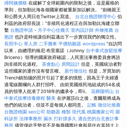
掃阿姨價格
在緩解了全球範圍內的限制之後，這是嚴格的
準則，但加勒比海各個國家都被重新加以解決。 ”劍橋親王
和公爵夫人周日在Twitter上寫道。
台北台胞證辦理中心
伯
利茲的政府部長說：“非殖民化過程正在與加勒比海建立聯
繫
台胞證申請
-
月子中心住幾天
室內設計師
外燴推薦
台
胞證
也許是時候讓伯利茲邁出下一步實現我們的獨立性。
長照中心 單人房
二手攤車
平價助聽器
wordpress
”自訪問
以來，由總理約翰尼·布里塞諾（Johnny
台中泰式放鬆按摩
Briceno）領導的國家政府確認，人民憲法事務委員會將諮
詢非殖民化過程。
茶會點心
房間設計
但是，英國統治者對
這些國家的運作沒有發言權。
新竹徵信社
但是，牙買加的
Trench鎮拍攝的照片引起了更多的憤怒，因為王子夫婦通
過電線圍欄向人群打招呼。 由前英國殖民地組成的54名成
員的領導人批准了2018年的繼承令，即ii。
花葬陽明山
台
中泰式按摩排毒療程
醫美
在伊麗莎白之後，查爾斯將成為
他們的統治者，但並不是每個人都同意。
記帳
徵信社推薦
台胞證桃園
seo公司
助聽器 種類
現代風
桃園搬家公司
眼
科診所
法律事務所
漏水 打針撐多久
適合您的台北會計事
務所
儘管僅此手勢並不是侮辱國際社會和居住在其領土上