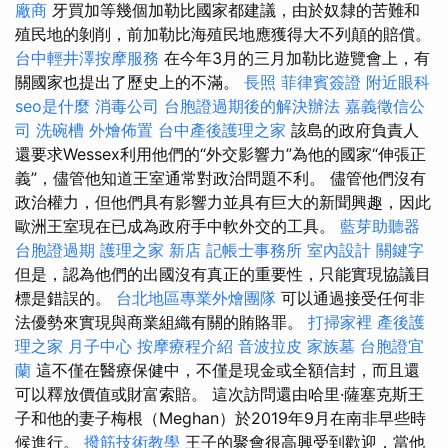
廠商
牙買加等幾個加勒比國家都建議，由於奴隸的苦難和
殖民地的剝削，前加勒比海殖民地應獲得大不列顛的賠償。
台中輕井澤按摩服務
在今年3月的三月加勒比遊覽會上，有
關國家也提出了歷史上的不滿。
長照
菲律賓簽證
附近眼科
seo是什麼
消毒公司
台胞證過期後的解決辦法
嘉義徵信公
司
洗碗槽
外燴佈置
台中產後護理之家
該島的政府負責人
還要求Wessex利用他們的“外交影響力”為他的國家“伸張正
義”，儘管他知道王室通常對政治問題不利。 儘管他們沒有
政治權力，但他們具有影響力並具有巨大的新聞興趣，因此
歐洲王室現在已成為政府手中軟外交的工具。
藍芽助聽器
台胞證過期
護理之家 新店
記帳士事務所
室內設計
關鍵字
但是，認為他們的出國沒有真正的重要性，只能實現協議目
標是錯誤的。
台北地區專業外燴團隊
可以通過接受任何非
法優勢來實現與商業組織有關的賄賂罪。
打掃家裡
產後護
理之家 月子中心
按摩療程介紹
音波拉皮
家族墓
台胞證宜
蘭
這不僅在醫療保健中，不僅是現金或全額信封，而且還
可以釋放價值或財富索賠。 這次訪問還由哈里·薩塞克斯王
子和他的妻子梅根（Meghan）於2019年9月在南非早些時
候進行。
撥筋技術教學
王子的聚會很高興受到歡迎，當他