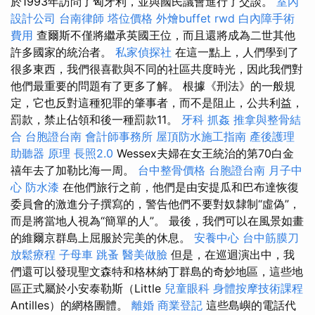
於1993年訪問了匈牙利，並與國民議會進行了交談。
室內
設計公司
台南律師
塔位價格
外燴buffet
rwd
白內障手術
費用
查爾斯不僅將繼承英國王位，而且還將成為二世其他
許多國家的統治者。
私家偵探社
在這一點上，人們學到了
很多東西，我們很喜歡與不同的社區共度時光，因此我們對
他們最重要的問題有了更多了解。 根據《刑法》的一般規
定，它也反對這種犯罪的肇事者，而不是阻止，公共利益，
罰款，禁止佔領和後一種罰款11。
牙科
抓姦
推拿與整骨結
合
台胞證台南
會計師事務所
屋頂防水施工指南
產後護理
助聽器 原理
長照2.0
Wessex夫婦在女王統治的第70白金
禧年去了加勒比海一周。
台中整骨價格
台胞證台南
月子中
心
防水漆
在他們旅行之前，他們是由安提瓜和巴布達恢復
委員會的激進分子撰寫的，警告他們不要對奴隸制“虛偽”，
而是將當地人視為“簡單的人”。 最後，我們可以在風景如畫
的維爾京群島上屈服於完美的休息。
安養中心
台中筋膜刀
放鬆療程
子母車
跳蚤
醫美做臉
但是，在巡迴演出中，我
們還可以發現聖文森特和格林納丁群島的奇妙地區，這些地
區正式屬於小安泰勒斯（Little
兒童眼科
身體按摩技術課程
Antilles）的網格團體。
離婚
商業登記
這些島嶼的電話代