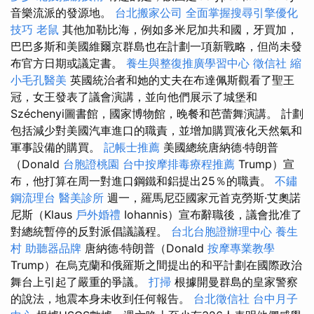
音樂流派的發源地。
台北搬家公司
全面掌握搜尋引擎優化
技巧
老鼠
其他加勒比海，例如多米尼加共和國，牙買加，
巴巴多斯和美國維爾京群島也在計劃一項新戰略，但尚未發
布官方日期或議定書。
養生與整復推廣學習中心
徵信社
縮
小毛孔醫美
英國統治者和她的丈夫在布達佩斯觀看了聖王
冠，女王發表了議會演講，並向他們展示了城堡和
Széchenyi圖書館，國家博物館，晚餐和芭蕾舞演講。 計劃
包括減少對美國汽車進口的職責，並增加購買液化天然氣和
軍事設備的購買。
記帳士推薦
美國總統唐納德·特朗普
（Donald
台胞證桃園
台中按摩排毒療程推薦
Trump）宣
布，他打算在周一對進口鋼鐵和鋁提出25％的職責。
不鏽
鋼流理台
醫美診所
週一，羅馬尼亞國家元首克勞斯·艾奧諾
尼斯（Klaus
戶外婚禮
Iohannis）宣布辭職後，議會批准了
對總統暫停的反對派倡議議程。
台北台胞證辦理中心
養生
村
助聽器品牌
唐納德·特朗普（Donald
按摩專業教學
Trump）在烏克蘭和俄羅斯之間提出的和平計劃在國際政治
舞台上引起了嚴重的爭議。
打掃
根據開曼群島的皇家警察
的說法，地震本身未收到任何報告。
台北徵信社
台中月子