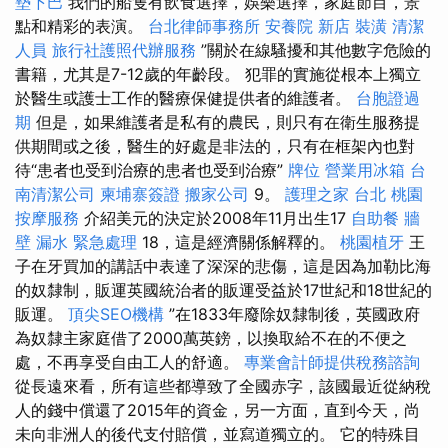
墊下巴
我們的船隻有飲食選擇，娛樂選擇，家庭節目，景
點和精彩的表演。
台北律師事務所
安養院 新店
裝潢
清潔
人員
旅行社護照代辦服務
”關於在線騷擾和其他數字危險的
書籍，尤其是7-12歲的年齡段。 犯罪的實施從根本上獨立
於醫生或護士工作的醫療保健提供者的維護者。
台胞證過
期
但是，如果維護者是私有的農民，則只有在衛生服務提
供期間或之後，醫生的好處是非法的，只有在框架內也對
待“患者也受到治療的患者也受到治療”
牌位
營業用冰箱
台
南清潔公司
柬埔寨簽證
搬家公司
9。
護理之家 台北
桃園
按摩服務
介紹美元的決定於2008年11月出生17
自助餐
牆
壁 漏水 緊急處理
18，這是經濟關係解釋的。
桃園植牙
王
子在牙買加的講話中表達了深深的悲傷，這是因為加勒比海
的奴隸制，販運英國統治者的販運受益於17世紀和18世紀的
販運。
頂尖SEO機構
”在1833年廢除奴隸制後，英國政府
為奴隸主家庭借了2000萬英鎊，以換取給不在的不便之
處，不再享受自由工人的舒適。
專業會計師提供稅務諮詢
從長遠來看，所有這些都導致了全國赤字，該國最近從納稅
人的錢中償還了2015年的資金，另一方面，直到今天，尚
未向非洲人的後代支付賠償，並寫道獨立的。 它的特殊目