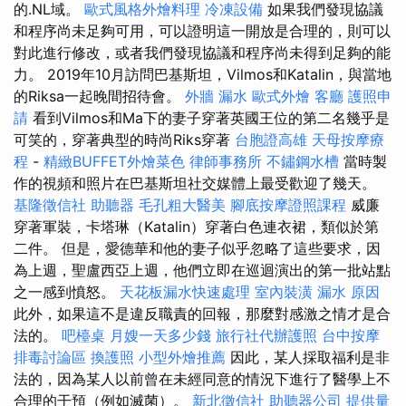
的.NL域。
歐式風格外燴料理
冷凍設備
如果我們發現協議
和程序尚未足夠可用，可以證明這一開放是合理的，則可以
對此進行修改，或者我們發現協議和程序尚未得到足夠的能
力。 2019年10月訪問巴基斯坦，Vilmos和Katalin，與當地
的Riksa一起晚間招待會。
外牆 漏水
歐式外燴
客廳
護照申
請
看到Vilmos和Ma下的妻子穿著英國王位的第二名幾乎是
可笑的，穿著典型的時尚Riks穿著
台胞證高雄
天母按摩療
程
-
精緻BUFFET外燴菜色
律師事務所
不鏽鋼水槽
當時製
作的視頻和照片在巴基斯坦社交媒體上最受歡迎了幾天。
基隆徵信社
助聽器
毛孔粗大醫美
腳底按摩證照課程
威廉
穿著軍裝，卡塔琳（Katalin）穿著白色連衣裙，類似於第
二件。 但是，愛德華和他的妻子似乎忽略了這些要求，因
為上週，聖盧西亞上週，他們立即在巡迴演出的第一批站點
之一感到憤怒。
天花板漏水快速處理
室內裝潢
漏水 原因
此外，如果這不是違反職責的回報，那麼對感激之情才是合
法的。
吧檯桌
月嫂一天多少錢
旅行社代辦護照
台中按摩
排毒討論區
換護照
小型外燴推薦
因此，某人採取福利是非
法的，因為某人以前曾在未經同意的情況下進行了醫學上不
合理的干預（例如滅菌）。
新北徵信社
助聽器公司
提供量