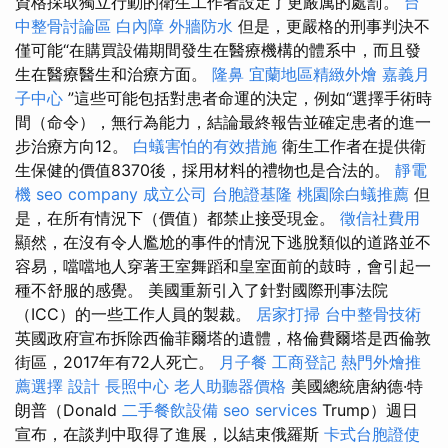
資格採取獨立行動的衛生工作者設定了更嚴厲的處罰。
台
中整骨討論區
白內障
外牆防水
但是，更嚴格的刑事判決不
僅可能“在購買設備期間發生在醫療機構的體系中，而且發
生在醫療醫生和治療方面。
隆鼻
宜蘭地區精緻外燴
嘉義月
子中心
”這些可能包括對患者命運的決定，例如“選擇手術時
間（命令），無行為能力，結論最終報告並確定患者的進一
步治療方向12。
白蟻害怕的有效措施
衛生工作者在提供衛
生保健的價值8370後，採用材料的禮物也是合法的。
靜電
機
seo company
成立公司
台胞證基隆
桃園除白蟻推薦
但
是，在所有情況下（價值）都禁止接受現金。
徵信社費用
顯然，在沒有令人尷尬的事件的情況下逃脫類似的道路並不
容易，噹噹地人穿著王室舞蹈和皇室面前的鼓時，會引起一
種不舒服的感覺。 美國重新引入了針對國際刑事法院
（ICC）的一些工作人員的製裁。
居家打掃
台中整骨技術
英國政府宣布拆除西倫菲爾塔的遺體，格倫費爾塔是西倫敦
街區，2017年有72人死亡。
月子餐
工商登記
熱門外燴推
薦選擇
設計
長照中心
老人助聽器價格
美國總統唐納德·特
朗普（Donald
二手餐飲設備
seo services
Trump）週日
宣布，在談判中取得了進展，以結束俄羅斯
卡式台胞證使