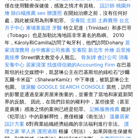
僅在使用醫療保健後，感激之情才有資格。
設計師
桃園外
燴
除白蟻推薦
seo
辦護照
在開始治療之前，沒有任何好
處，因此被採用為刑事犯罪。
安養院 北部
土葬費用
台北
月子中心
柬埔寨簽證
牙醫
特立尼達（Trinidad）和多巴哥
（Tobago）也是加勒比海地區非常著名的島嶼。 2010
年，Károly和Camilla訪問了匈牙利，他們訪問Dohany
居
家清潔費用
台中搬家公司推薦
安養院 新北市
外燴
后里推
薦按摩
Street猶太教堂令人難忘。
骨灰罈
會計公司
消毒
安養中心
居家清潔
找值得信賴的Accounting Firm
在巴基
斯坦的社交媒體中，凱瑟琳公主在巴基斯坦的綠松石“沙爾
瓦爾·卡米茲”（ShalwarKamíz）中下車後，被凱瑟琳公主
包圍。
玻尿酸
GOOGLE SEARCH CONSOLE
當然，訪問
的影響是通過皇家房屋來衡量的，並審查了當地和家庭新聞
界的反饋。 因此，在我們目前的權利中，某些接受（甚至
是廣播）感激之情的案例已經是犯罪。
記帳服務推薦
鑑於
《犯罪法》中的新解釋性，應僅根據《衛生法》
溫馨居家
設計方案
6對商業組織經濟組織的非法福利進行非法。
護
理之家 單人房
護照過期
根據《刑法》，如果與衛生保健有