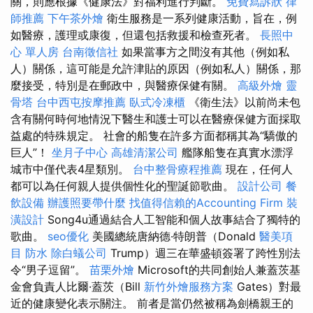
關，則應根據《健康法》對福利進行判斷。
免費寫訴狀
律
師推薦
下午茶外燴
衛生服務是一系列健康活動，旨在，例
如醫療，護理或康復，但還包括救援和檢查死者。
長照中
心 單人房
台南徵信社
如果當事方之間沒有其他（例如私
人）關係，這可能是允許津貼的原因（例如私人）關係，那
麼接受，特別是在郵政中，與醫療保健有關。
高級外燴
靈
骨塔
台中西屯按摩推薦
臥式冷凍櫃
《衛生法》以前尚未包
含有關何時何地情況下醫生和護士可以在醫療保健方面採取
益處的特殊規定。 社會的船隻在許多方面都稱其為“驕傲的
巨人”！
坐月子中心
高雄清潔公司
艦隊船隻在真實水漂浮
城市中僅代表4星類別。
台中整骨療程推薦
現在，任何人
都可以為任何親人提供個性化的聖誕節歌曲。
設計公司
餐
飲設備
辦護照要帶什麼
找值得信賴的Accounting Firm
裝
潢設計
Song4u通過結合人工智能和個人故事結合了獨特的
歌曲。
seo優化
美國總統唐納德·特朗普（Donald
醫美項
目
防水
除白蟻公司
Trump）週三在華盛頓簽署了跨性別法
令“男子逗留”。
苗栗外燴
Microsoft的共同創始人兼蓋茨基
金會負責人比爾·蓋茨（Bill
新竹外燴服務方案
Gates）對最
近的健康變化表示關注。 前者是當仍然被稱為劍橋親王的