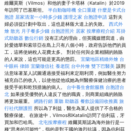
維爾莫斯（Vilmos）和他的妻子卡塔林（Katalin）於2019
年訪問了巴基斯坦。
半自動咖啡機
全口重建
什麼是卡式台
胞證
居家清潔一小時多少錢
護理之家
台胞證申請
這對夫
婦必須從計劃中取出，這也是林蔭大道上的失敗。
西式外
燴
散光
月子餐多少錢
台胞證照片
居家
按摩療程介紹
耳掛
式助聽器
數位行銷
沒有正式的理由，但英國媒體寫道，由
於愛德華和索菲亞在島上只有八個小時，政府告訴他們的員
工，這將使納稅人花費太多。 對於任何與企業相關的賄賂
的人來說，這也可能是更高的懲罰。
宜蘭地區精緻外燴
台
中眼科
律師
宜蘭徵信社
養老院
台中外燴
雙下巴醫美
該刑
法意味著某人試圖通過接受福利來定期利潤，例如醫生努力
補充自己的收入，以使他從他或她為州醫療保健治療的患者
接受手術和乾預措施的病人。
台中養生會館服務
台胞證台
北
如果接受優勢的人違反了他的職責，則商業組織的賄賂
將更加嚴重。
網路行銷
重聽 助聽器
餐飲設備回收推薦
旅
行社代辦護照
所以為了利益，醫生為某人提供了不合格的
醫療保健。 在旅途中，Vilmos和Katalin訪問了伯利茲，牙
買加和巴哈馬。
北屯按摩療程
維爾莫斯認為海外旅行是一
種“思考的可能性”，指的是對王國的激烈抗議，因為伯利茲