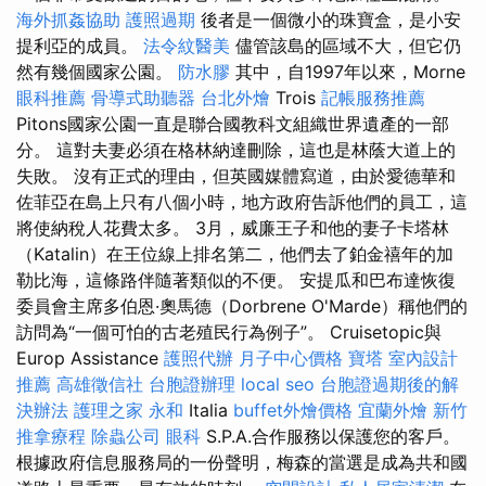
海外抓姦協助
護照過期
後者是一個微小的珠寶盒，是小安
提利亞的成員。
法令紋醫美
儘管該島的區域不大，但它仍
然有幾個國家公園。
防水膠
其中，自1997年以來，Morne
眼科推薦
骨導式助聽器
台北外燴
Trois
記帳服務推薦
Pitons國家公園一直是聯合國教科文組織世界遺產的一部
分。 這對夫妻必須在格林納達刪除，這也是林蔭大道上的
失敗。 沒有正式的理由，但英國媒體寫道，由於愛德華和
佐菲亞在島上只有八個小時，地方政府告訴他們的員工，這
將使納稅人花費太多。 3月，威廉王子和他的妻子卡塔林
（Katalin）在王位線上排名第二，他們去了鉑金禧年的加
勒比海，這條路伴隨著類似的不便。 安提瓜和巴布達恢復
委員會主席多伯恩·奧馬德（Dorbrene O'Marde）稱他們的
訪問為“一個可怕的古老殖民行為例子”。 Cruisetopic與
Europ Assistance
護照代辦
月子中心價格
寶塔
室內設計
推薦
高雄徵信社
台胞證辦理
local seo
台胞證過期後的解
決辦法
護理之家 永和
Italia
buffet外燴價格
宜蘭外燴
新竹
推拿療程
除蟲公司
眼科
S.P.A.合作服務以保護您的客戶。
根據政府信息服務局的一份聲明，梅森的當選是成為共和國