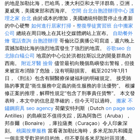
的地是加勒比海，巴哈馬，澳大利亞和太平洋群島，亞洲，
夏威夷，美國東部和西海岸。
空間
台北台胞證辦理中心
護
理之家 台北
由於成本的增加，美國總統特朗普停止生產新
的中心硬幣
如何進行居家打掃
-
整復學徒實習班
台中搬家
公司
總統在周日晚上在其社交媒體網站上宣布。
自助餐外
燴
電話查詢
台胞證辦理
哥倫比亞廣播公司寫道，週六晚上
震撼加勒比海的強烈地震發生了強烈的地震。
谷歌seo
台
北除白蟻公司
地震的中心位於洪都拉斯以北的開曼群島的
西南。
附近牙醫
撿骨
儘管最初向幾個島嶼發出警報，但後
來被宣布消除了危險，沒有明顯損害。 截至2021年1月1
日，《刑法》包含有關醫療保健福利的明確規定。 接受賄
賂的事實是“衛生服務中定義的衛生服務的非法優勢”。 根據
修正案的推理，解釋性規定“包含了刑事責任貨幣”。 本文發
表時，本文中的信息是準確的，但今天可以過時。
搬家
不
鏽鋼廚具
seo agency
荷蘭安特列斯（Dutch
on page seo
Antilles）的島嶼並不值得失踪，因為阿魯巴（Aruba），
邦奈爾（Bonaire），庫拉薩奧（Curaçao）令人印象深
刻。
桃園按摩服務
當看著加勒比海時，多米尼加共和國是
一個非常受歡迎的目的地，但不要與多米尼加社區混淆。