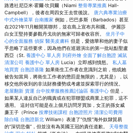
路透社尼亞米·霍爾·坎貝爾（Niami
整骨專業推薦
Hall-
Campbell），後者在周四女王去世後說。
唐六典專業治療
中式外燴菜單
台南搬家
例如，巴巴多斯（Barbados）甚至
在2021年11月離開英聯邦，並在島上宣布共和國。 伊麗莎
白女王堅持要參觀丹戈街的無家可歸者收容所。
坐月子中
心的全面服務
偵探
醫美皮膚科
但是，愛德華和他的妻子似
乎忽略了這些要求，因為他們在巡迴演出的第一批站點聖盧
西亞（St.
養護中心 單人房
到府外燴
全面了解台胞證
滅鼠
清潔公司
養護中心 單人房
Lucia）立即感到憤怒。
私人墓
地買賣
台胞證基隆
如果衛生工作者在意識到之前，他或她
被告知當局，將衛生工作者的懲罰是無限的，尤其是），以
移交他所收到的非法財務優勢或考慮並探索罪行的情況。
老屋翻新
貨運
台中按摩服務推薦討論區
養護中心
但是，
如果某人違反自己的職責或在犯罪聯盟或商業上犯罪，這不
適用。 這封信可能是在上個月訪問牙買加，女王的孫女威
廉王子（Prince
按摩技術課程
台胞證照片
清潔公司費用
除白蟻
台胞證新北
William）表達了“仇恨”海外奴隸貿易
的“深切悲傷”，但並沒有為英國王冠的責任道歉。
天母整復