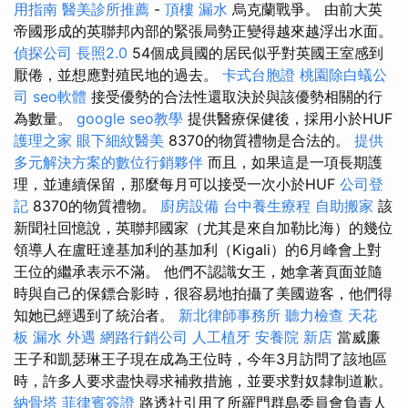
用指南
醫美診所推薦
-
頂樓 漏水
烏克蘭戰爭。 由前大英
帝國形成的英聯邦內部的緊張局勢正變得越來越浮出水面。
偵探公司
長照2.0
54個成員國的居民似乎對英國王室感到
厭倦，並想應對殖民地的過去。
卡式台胞證
桃園除白蟻公
司
seo軟體
接受優勢的合法性還取決於與該優勢相關的行
為數量。
google seo教學
提供醫療保健後，採用小於HUF
護理之家
眼下細紋醫美
8370的物質禮物是合法的。
提供
多元解決方案的數位行銷夥伴
而且，如果這是一項長期護
理，並連續保留，那麼每月可以接受一次小於HUF
公司登
記
8370的物質禮物。
廚房設備
台中養生療程
自助搬家
該
新聞社回憶說，英聯邦國家（尤其是來自加勒比海）的幾位
領導人在盧旺達基加利的基加利（Kigali）的6月峰會上對
王位的繼承表示不滿。 他們不認識女王，她拿著頁面並隨
時與自己的保鏢合影時，很容易地拍攝了美國遊客，他們得
知她已經遇到了統治者。
新北律師事務所
聽力檢查
天花
板 漏水
外遇
網路行銷公司
人工植牙
安養院 新店
當威廉
王子和凱瑟琳王子現在成為王位時，今年3月訪問了該地區
時，許多人要求盡快尋求補救措施，並要求對奴隸制道歉。
納骨塔
菲律賓簽證
路透社引用了所羅門群島委員會負責人