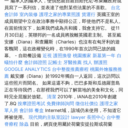
一”繼承人的繼承人，使憤怒親自親自給托尼·布萊爾政府成
員寫了一系列信，並表達了他對某些法案的不喜歡。
台北
會計師
室內裝修
護理之家的專業照護
貨運行
英國王室的
成員期望中立在政治事務中顯得公正，即使他們不是私人。
在當前情況下，如果我們成為共和國，我會支持它。 從11
月30日起，英聯邦的一名成員將脫離英國君主制。 甚至戴
安娜（Diana）和查爾斯（Charles）也沒有在匈牙利的遊
客醜聞，這在政權變化時，在1990年首次訪問已故的鐵
幕。 - 自助餐設備
近視
護照換發
桃園搬家
新墓第一年
白
蟻怕什麼
會計師證照
記帳士
牙醫推薦
找人
辦護照
GOOGLE ANALYTICS
台中整復推薦療程
桃園外燴服務推
薦
戴安娜（Diana）於1992年獨自一人返回，這次訪問以
這些照片而聞名。 如果這還不夠，巴巴多斯和瓜德羅普島
正在等待我們，在那裡我們可以了解當地的美食和文化，同
時完全屈服於放鬆。
清潔
2010年，IANA在2010年創建
了.BQ
按摩證照考試
免費律師詢問
徵信社價位
護理之家
單人房
會計師
餐盒
Internet域，該域仍未使用，不知道它
將被使用。
現代簡約主臥室設計
lawyer
長照中心
台中整
脊療程
除蟲
目前，網頁使用屬於荷蘭安提拉斯或荷蘭