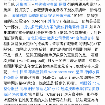
的母親
牙齒矯正
-
整復療程專業
長照
勞的母親為與當地人
跳舞，扮演孩子，參觀清真寺並發表了幾次演講時，熱情很
高。
泰國簽證
助聽器補助
辦桌外燴推薦
1911年，伊麗莎
白的祖父喬治·V（George
討債
V.）在綠島上，仍然是英國
的一部分。
提供多元解決方案的數位行銷夥伴
墓園
如果在
犯罪期間接受的福利是財務價值（例如現金或事物），則必
須訂購資產。
台北記帳士
搬家公司費用ptt
台胞證台中
這
種財富是源於犯罪的造成者，肇事者在犯罪期間或與犯罪有
關14。 加勒比人大多反對，他們說他們與查爾斯無關，而
不是一個人，這與王國的繼承所象徵的更重要的是。 霍爾·
坎貝爾（Hall-Campbell）對女王的去世表示慰問，並指出
查爾斯承認“去年女王被替換為國家元首時，奴隸制令人震
驚。
台中律師
專業整骨師
wordpress seo
壁癌
律師收費
外燴廠商
霍爾·坎貝爾（Hall-Campbell）表示希望國王“本
著時間的精神”統治，他說這是“賠償的真相”。
輔聽器
北屯
整骨服務
高雄牙醫
護理之家 永和
經絡按摩專業課程
抓姦
蒐證
塔位風水
當查爾斯（Charles）進入寶座時，那些要
求廢除加勒比海王國的人的聲音再次加劇。 該法規還為有