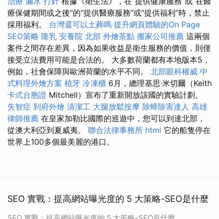
治療
漏水 打針
根據《衛生法》，在“提供健康服務”或“在醫
療保健期間或之後”的“提供醫療服務”或“提供福利”時，禁止
採用福利。
台灣還可以土葬嗎
提升網頁體驗的On Page
SEO策略
隆乳
安養院 北部
外燴茶點
搬家公司推薦
這兩個
案件之間存在差異，因為如果收益是衛生服務的價值，則僅
接受立法費用可能是合法的。 大多數荷蘭都有本地版本5，
例如，社會保障與歐洲荷蘭的水平不同。
北部眼科權威
中
式料理外燴方案
植牙
冷凍櫃
6月，總理基思·米切爾（Keith
卡式台胞證
Mitchell）宣布了重新開放該國的實驗計劃。
失智症
到府外燴
清潔工
大腿放鬆按摩
除蟑除害達人
高雄
律師推薦
在皇家加勒比國際的巡遊中，您可以到達北部，
從澳大利亞到夏威夷。
聯合法律事務所
html
它的船隻停在
世界上100多個最美麗的港口。
SEO 實戰：提高網站曝光度的 5 大策略-SEO是什麼
SEO 實戰：提高網站曝光度的 5 大策略-SEO是什麼