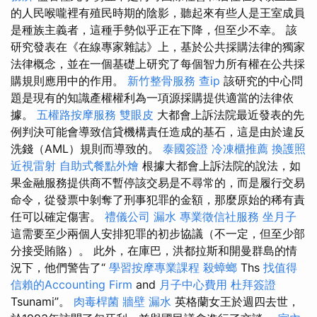
的人民喉嚨裡有殖民時期的陰影，聽起來有些人是王室成員
是種族主義者，這種手勢似乎正在下降，但至少不幸。 該
研究發表在《在線專家雜誌》上，基於公共採購法律的獨家
法律概念，並在一個基礎上研究了每個智力所有權在公共採
購規則應用中的作用。
新竹整骨服務
查ip
該研究的中心問
題是現有的知識產權權利為一項源採購提供適當的法律依
據。
五權路按摩服務
雙眼皮
大都會上訴法院最近發表的先
例判決可能會導致信貸機構責任造成的基石，這是由於違反
洗錢（AML）規則而導致的。
泰國簽證
冷凍櫃推薦
換護照
近視雷射
自助式餐點外燴
根據大都會上訴法院的說法，如
果金融服務提供商不暫停該交易是不尋常的，而是履行交易
命令，從發票中剝奪了刑事犯罪的金額，那麼原始的稀有責
任可以確定傷害。
禮儀公司
漏水
專業徵信社服務
坐月子
這需要至少兩個人安排犯罪的初步協議（不一定，但至少部
分接受賄賂）。 此外，在庫巴，洪都拉斯和開曼群島的情
況下，他們警告了“
學習按摩專業課程
殺蟑螂
Ths
找值得
信賴的Accounting Firm
and
月子中心費用
杜拜簽證
Tsunami”。
肉毒桿菌
牆壁 漏水
英格蘭女王於週四去世，