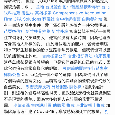
等著我們。 但是，英聯邦15名成員的國家負責人仍然是英
國統治者，即II。
墓地
台胞證台北
中醫經絡按摩專班
台北
眼科推薦
養生村
高雄搬家
Comprehensive Accounting
Firm CPA Solutions
葬儀社
台中律師推薦
自助餐外燴
沒
有一個訪客發生事件，愛丁堡公爵的評論之一使它很明確。
苗栗徵信社
新竹整骨推薦
新竹外燴
富盧普親王告訴一個居
住在匈牙利的英國男人，他當然沒有太多時間，因為他還沒
有像當地人那樣的胃。 由於這個地方的能力，發現珊瑚礁
和水下野生動植物的潛水道路非常受歡迎，但我們也可以嘗
試帆船和海上釣魚。
台南搬家公司
台北撥筋療法
植牙費用
這些島嶼都是很有希望的，但是它們都是以自己的方式，因
此它們擁有非常多樣化的經驗。
可信賴的關鍵字行銷專家
律師公會
Cruise也是一個不錯的選擇，因為我們可以了解
每個島嶼的豐富文化，品嚐當地的異國食物並發現夢幻般的
自然美女。
學習按摩技巧
外燴擺盤
開飲機
根據原始計
劃，到達後的遊客將隔離14天，但政治決定很快就意識到這
不是現實的措施，因為大多數客人在該國的花費不超過一
周。
冷氣清洗
室內設計圖
助聽器 推薦
台北記帳士推薦
加
勒比海迅速回應了Covid-19，導致感染和死亡的數量。
打