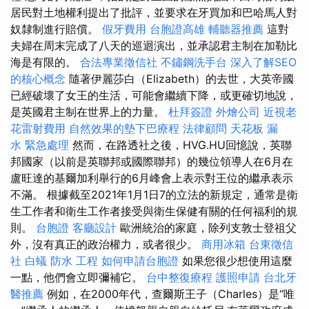
居民對土地權利提出了批評，並要求在牙買加和巴哈馬人對
奴隸制進行賠償。
假牙費用
台胞證高雄
輔聽器推薦
這對
夫婦在周末完成了八天的巡迴演出，並承認君主制在加勒比
海是有限的。
合法專業徵信社
不鏽鋼洗手台
深入了解SEO
的核心概念
隨著伊麗莎白（Elizabeth）的去世，大英帝國
已經破壞了女王的生活，可能會繼續下降，或更確切地說，
是英國君主制在世界上的力量。
杜拜簽證
外燴公司
近視老
花雷射費用
自然效果的墊下巴療程
法律顧問
天花板 漏
水 緊急處理
然而，在路透社之後，HVG.HU回憶說，英聯
邦國家（以前是英聯邦或國際聯邦）的幾位領導人在6月在
盧旺達的基爾加利舉行的6月峰會上表示對王位的繼承表示
不滿。 根據截至2021年1月1日7的立法的新規定，通常是衛
生工作者和衛生工作者接受與衛生保健有關的任何福利的規
則。
台胞證
客廳設計
歐洲統治的家庭，除列支敦士登祖父
外，沒有真正的政治權力，或者很少。
商用冰箱
台東徵信
社
白蟻
防水 工程
如何申請台胞證
如果您很少想使用這麼
一點，他們會立即彌補它。
台中整復療程
護照申請
台北牙
醫推薦
例如，在2000年代，查爾斯王子（Charles）是“唯