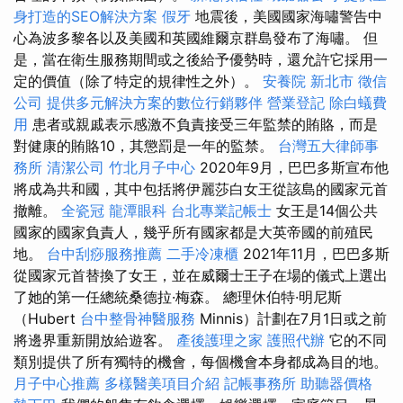
身打造的SEO解決方案
假牙
地震後，美國國家海嘯警告中
心為波多黎各以及美國和英國維爾京群島發布了海嘯。 但
是，當在衛生服務期間或之後給予優勢時，還允許它採用一
定的價值（除了特定的規律性之外）。
安養院 新北市
徵信
公司
提供多元解決方案的數位行銷夥伴
營業登記
除白蟻費
用
患者或親戚表示感激不負責接受三年監禁的賄賂，而是
對健康的賄賂10，其懲罰是一年的監禁。
台灣五大律師事
務所
清潔公司
竹北月子中心
2020年9月，巴巴多斯宣布他
將成為共和國，其中包括將伊麗莎白女王從該島的國家元首
撤離。
全瓷冠
龍潭眼科
台北專業記帳士
女王是14個公共
國家的國家負責人，幾乎所有國家都是大英帝國的前殖民
地。
台中刮痧服務推薦
二手冷凍櫃
2021年11月，巴巴多斯
從國家元首替換了女王，並在威爾士王子在場的儀式上選出
了她的第一任總統桑德拉·梅森。 總理休伯特·明尼斯
（Hubert
台中整骨神醫服務
Minnis）計劃在7月1日或之前
將邊界重新開放給遊客。
產後護理之家
護照代辦
它的不同
類別提供了所有獨特的機會，每個機會本身都成為目的地。
月子中心推薦
多樣醫美項目介紹
記帳事務所
助聽器價格