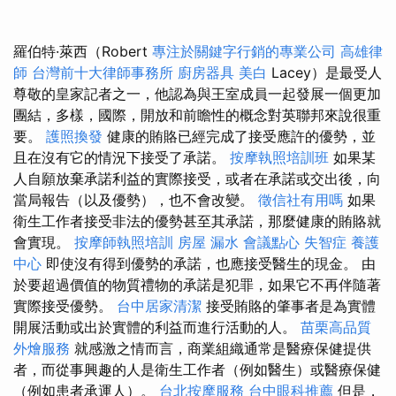
羅伯特·萊西（Robert
專注於關鍵字行銷的專業公司
高雄律
師
台灣前十大律師事務所
廚房器具
美白
Lacey）是最受人
尊敬的皇家記者之一，他認為與王室成員一起發展一個更加
團結，多樣，國際，開放和前瞻性的概念對英聯邦來說很重
要。
護照換發
健康的賄賂已經完成了接受應許的優勢，並
且在沒有它的情況下接受了承諾。
按摩執照培訓班
如果某
人自願放棄承諾利益的實際接受，或者在承諾或交出後，向
當局報告（以及優勢），也不會改變。
徵信社有用嗎
如果
衛生工作者接受非法的優勢甚至其承諾，那麼健康的賄賂就
會實現。
按摩師執照培訓
房屋 漏水
會議點心
失智症
養護
中心
即使沒有得到優勢的承諾，也應接受醫生的現金。 由
於要超過價值的物質禮物的承諾是犯罪，如果它不再伴隨著
實際接受優勢。
台中居家清潔
接受賄賂的肇事者是為實體
開展活動或出於實體的利益而進行活動的人。
苗栗高品質
外燴服務
就感激之情而言，商業組織通常是醫療保健提供
者，而從事興趣的人是衛生工作者（例如醫生）或醫療保健
（例如患者承運人）。
台北按摩服務
台中眼科推薦
但是，