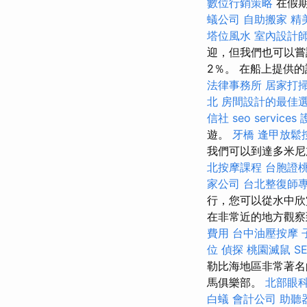
數位行銷策略
在假期
蟻公司
自助搬家
精
塔位風水
室內設計
迎，但我們也可以
2％。 在船上提供
法律事務所
居家打
北
房間設計的最佳
信社
seo services
遊。
牙橋
逢甲放鬆
我們可以到達多米尼
北按摩課程
台胞證
家公司
台北整復師
行，您可以從水中欣
在非常近的地方觀察
費用
台中油壓按摩
位
偵探
桃園滅鼠
S
勒比海地區非常著名
馬俱樂部。
北部眼
白蟻
會計公司
助聽