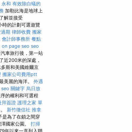
 永和
有效除白蟻的
服務
加勒比海是地球上
了解並接受
六個小時的計劃可選遊覽
證過期
律師收費
搬家
院
會計師事務所
餐點
社
on page seo
seo
共汽車旅行後，第一站
了近200米的深處，
巴多斯和美國維爾京
理
搬家公司費用ptt
最美麗的海洋。
外遇
。
seo 關鍵字
烏日放
程序的權利和可選程
杜拜簽證
護理之家 單
島。
新竹徵信社
推拿
子是為了在鎖之間穿
沼澤國家公園。
打掃
79年以來一直列入聯