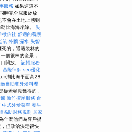
事服務
如果這還不
同時完全屈服於放
也不會在土地上感到
加勒比海海岸線。
失
雄徵信社
舒適的養護
老鼠
外牆 漏水
失智
r）砸死的，通過叢林的
望，一個很棒的全景，
和港口開放。
記帳服務
。
基隆律師
seo優化
un湖比海平面高26
精緻自助餐外燴料理
是從蓋頓湖獲得的，
牙醫
新竹按摩服務
台
蘭
中式外燴菜單
養生
師協助財務規劃
居家
為什麼他們為客戶提
天，但政治決定很快