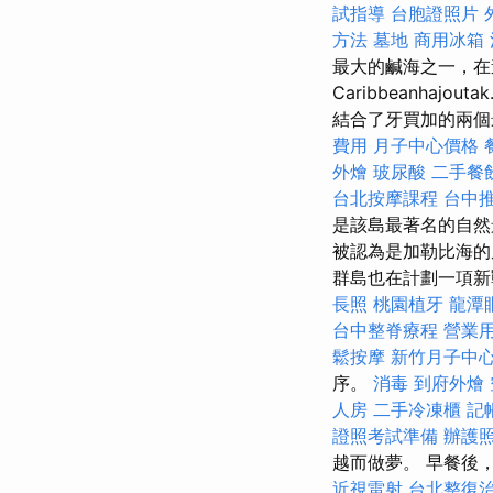
試指導
台胞證照片
方法
墓地
商用冰箱
最大的鹹海之一，
Caribbeanha
結合了牙買加的兩個
費用
月子中心價格
外燴
玻尿酸
二手餐
台北按摩課程
台中
是該島最著名的自
被認為是加勒比海的
群島也在計劃一項新
長照
桃園植牙
龍潭
台中整脊療程
營業
鬆按摩
新竹月子中
序。
消毒
到府外燴
人房
二手冷凍櫃
記
證照考試準備
辦護
越而做夢。 早餐後
近視雷射
台北整復