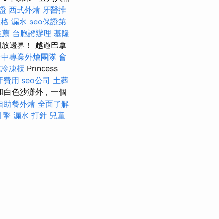
證
西式外燴
牙醫推
價格
漏水
seo保證第
推薦
台胞證辦理
基隆
開放邊界！ 越過巴拿
台中專業外燴團隊
會
式冷凍櫃
Princess
牙費用
seo公司
土葬
和白色沙灘外，一個
自助餐外燴
全面了解
引擎
漏水 打針
兒童