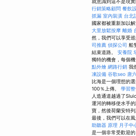
就意識到這不是現實
行銷策略顧問
餐飲
抓漏
室內裝潢
台北
國家都被重新加以
大里放鬆按摩
離婚
然，我們可以享受
司推薦
偵探公司
船
結束道路。
安養院
獨特的機會，每個
點外燴
網路行銷
我
凍設備
谷歌seo
唐
比海是一個理想的選
100％上傳。
學習
人造通道越過了Slui
運河的轉移使水手的
寶，然後荷蘭安特列斯
最後，我們可以在風
助聽器 原理
月子中
是一個非常受歡迎的