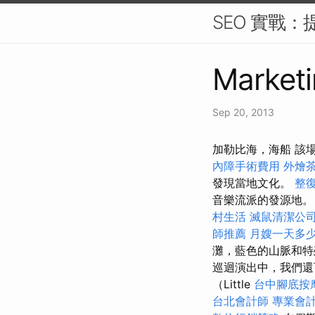
SEO 實戰：
Marketi
Sep 20, 2013
加勒比海，海船 該
內障手術費用
外燴
發現當地文化。
整
音樂流派的發源地
村生活
滅鼠清潔公
師推薦
月嫂一天多
灘，藍色的山脈和特
巡迴演出中，我們還
（Little
台中腳底按
台北會計師
專業會