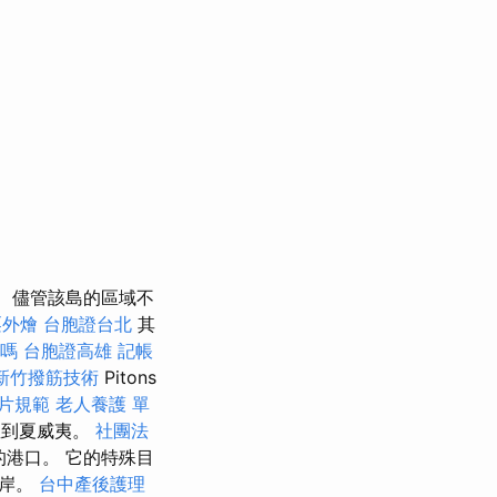
儘管該島的區域不
栗外燴
台胞證台北
其
嗎
台胞證高雄
記帳
新竹撥筋技術
Pitons
片規範
老人養護 單
亞到夏威夷。
社團法
的港口。 它的特殊目
海岸。
台中產後護理