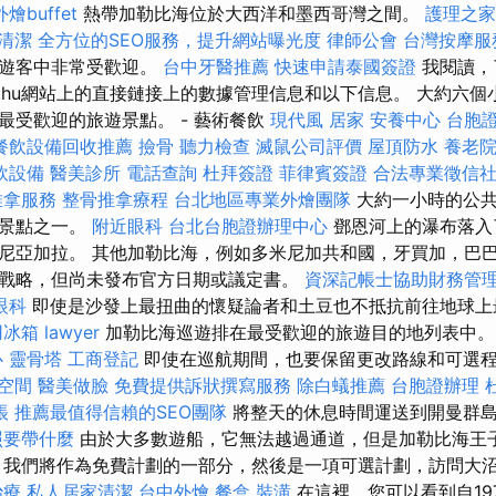
外燴buffet
熱帶加勒比海位於大西洋和墨西哥灣之間。
護理之家
清潔
全方位的SEO服務，提升網站曝光度
律師公會
台灣按摩
在遊客中非常受歡迎。
台中牙醫推薦
快速申請泰國簽證
我閱讀，
joutak.hu網站上的直接鏈接上的數據管理信息和以下信息。 大約
最受歡迎的旅遊景點。 - 藝術餐飲
現代風
居家
安養中心
台胞
餐飲設備回收推薦
撿骨
聽力檢查
滅鼠公司評價
屋頂防水
養老
飲設備
醫美診所
電話查詢
杜拜簽證
菲律賓簽證
合法專業徵信
推拿服務
整骨推拿療程
台北地區專業外燴團隊
大約一小時的公
然景點之一。
附近眼科
台北台胞證辦理中心
鄧恩河上的瀑布落入
尼亞加拉。 其他加勒比海，例如多米尼加共和國，牙買加，巴
戰略，但尚未發布官方日期或議定書。
資深記帳士協助財務管
眼科
即使是沙發上最扭曲的懷疑論者和土豆也不抵抗前往地球上
用冰箱
lawyer
加勒比海巡遊排在最受歡迎的旅遊目的地列表中
心
靈骨塔
工商登記
即使在巡航期間，也要保留更改路線和可選
空間
醫美做臉
免費提供訴狀撰寫服務
除白蟻推薦
台胞證辦理
帳
推薦最值得信賴的SEO團隊
將整天的休息時間運送到開曼群
照要帶什麼
由於大多數遊船，它無法越過通道，但是加勒比海王
，我們將作為免費計劃的一部分，然後是一項可選計劃，訪問大
治療
私人居家清潔
台中外燴
餐盒
裝潢
在這裡，您可以看到自19