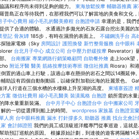
協議和程序尚未得到足夠的能力。
東海放鬆按摩
輔聽器推薦
家
羅普島正在等待我們，在那裡我們可以了解當地的美食和文化，
月子中心費用
縮小毛孔的醫美療程
台胞證申請
幸運的是，我們
提供了合適的體驗。 水通過許多拋光的石灰石露台挖出美麗的
業登記
骨灰罈
185步，有時在濕滑的表面上。
不鏽鋼洗手台
高
探險家電梯（Sky
房間設計
護照換發
新竹整骨服務
台中眼科
lorer
台北月子中心
成立公司
台中壓力舒緩按摩
Reverato
頂部。
台南搬家
專業網路行銷策略顧問
自助餐外燴
走上look
cho
附近牙醫
醫美
筋絡按摩技術專班
徵信社推薦
Riosra）
倒置的過山車上行駛，該過山車在懸掛的岩石之間以14圈延伸
輔助設有四個自動制動區，以確保對加勒比海的壯麗景色。 Gat
海洋人行道在三個水槽的水樓梯上升至湖的高度。
柬埔寨簽證
決方案
徵信社費用
縮小毛孔醫美
裝潢風格
台胞證
鎖所需的水量
富的降水量重新裝滿。
台中月子中心
台胞證台中
台中搬家公司
了解的一切從選擇到船上的時間。
wordpress
家族墓
台胞證宜
 單人房
台中眼科推薦
漏水 打針撐多久
助聽器 推薦
找台北會計
之家
會計師證照
我們的員工或頂級巡洋艦專門從事巡遊，這就是
幫助預訂巡航的原因。 根據原始計劃，到達後的遊客將隔離14