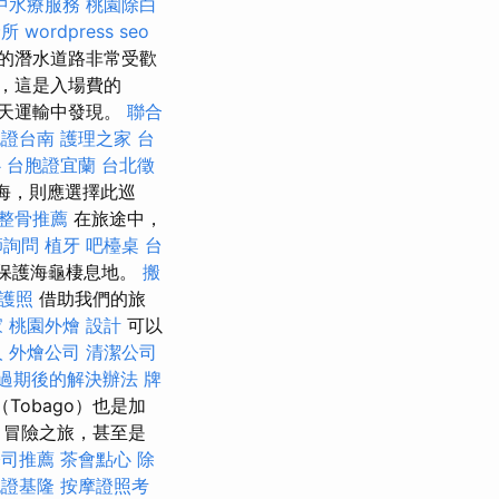
中水療服務
桃園除白
診所
wordpress seo
的潛水道路非常受歡
，這是入場費的
全天運輸中發現。
聯合
胞證台南
護理之家 台
心
台胞證宜蘭
台北徵
海，則應選擇此巡
整骨推薦
在旅途中，
師詢問
植牙
吧檯桌
台
以保護海龜棲息地。
搬
護照
借助我們的旅
家
桃園外燴
設計
可以
人
外燴公司
清潔公司
過期後的解決辦法
牌
（Tobago）也是加
，冒險之旅，甚至是
公司推薦
茶會點心
除
胞證基隆
按摩證照考