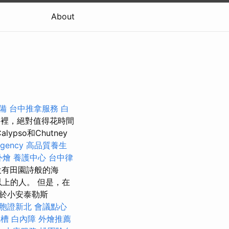
About
備
台中推拿服務
白
裡，絕對值得花時間
ypso和Chutney
agency
高品質養生
外燴
養護中心
台中律
）設有田園詩般的海
上的人。 但是，在
於小安泰勒斯
胞證新北
會議點心
碗槽
白內障
外燴推薦