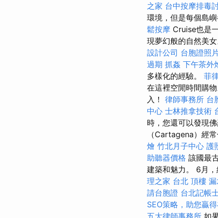
之家
台中按摩排毒
環境，但是每個島嶼
鬆按摩
Cruise
現夢幻般的自然美
設計公司
台胞證照
過期
抓姦
下午茶外
多樣化的經驗。
菲
在這裡空閒時間購物
入！
律師事務所
台
中心
士林推拿技術
時，您還可以發現佛
（Cartagena
燴
竹北月子中心
護
助聽器價格
該國最古
建築和魅力。 6月，總
理之家 台北
頂樓 漏
請台胞證
台北記帳
SEO策略，助您贏
五大律師事務所
如果