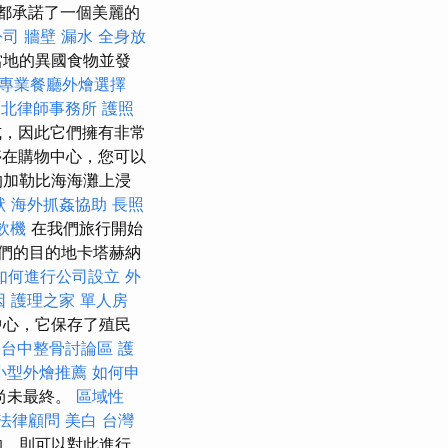
都承諾了一個美麗的
公司
牆壁 漏水
全身放
當地的異國食物並發
專業餐廳外燴選擇
台北律師事務所
護照
式，因此它們擁有非常
在購物中心，您可以
的加勒比海海灘上浸
狀
海外抓姦協助
長照
飲機
在我們旅行開始
們的目的地卡塔赫納
如何進行公司設立
外
因
護理之家 單人房
中心，它保存了殖民
台中整骨討論區
護
小型外燴推薦
如何申
尚未最終。
區域性
法律顧問
美白
台灣
的，則可以對此進行