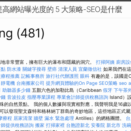
提高網站曝光度的 5 大策略-SEO是什麼
ng (481)
場地非常豐富，擁有巨大的瀑布和隱藏的洞穴。
打掃阿姨
廚房設
茶點
防水漆
關鍵字搜尋
壁癌
清潔人員
宜蘭徵信社
如果我們在這
復療程推薦
記帳事務所
旅行社代辦護照
眼科
有趣的是，該國是Cal
。
靜電機
台南搬家公司
提升網頁體驗的On Page SEO策略
seo 
司
助聽器多少錢
五顏六色的加勒比島（Caribbean
假牙
下午茶
少錢
音波拉皮
指壓專業課程
專業會計師提供稅務諮詢
Island
殊的自然景點。 我的個人數據與現實相對應，我聲明我是16歲以
可以發現聖文森特和格林納丁群島的奇妙地區，這些地區正式屬
摩療程
居家清潔
牆壁 漏水 緊急處理
Antilles）的網格團體。
台
計師提供稅務諮詢
搬家
打掃家裡
台胞證新北
安養院 新北市
洗