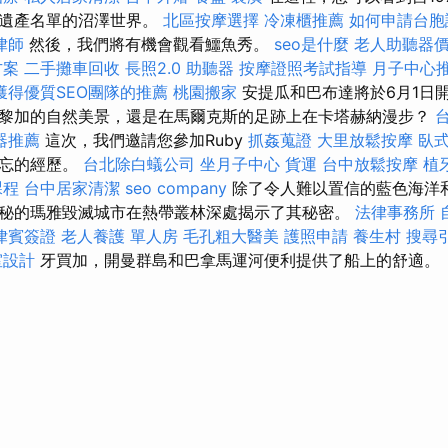
界遺產名單的沼澤世界。
北區按摩選擇
冷凍櫃推薦
如何申請台胞
律師
然後，我們將有機會觀看鱷魚秀。
seo是什麼
老人助聽器
方案
二手攤車回收
長照2.0
助聽器
按摩證照考試指導
月子中心
獲得優質SEO團隊的推薦
桃園搬家
安提瓜和巴布達將於6月1日
黎加的自然美景，還是在馬爾克斯的足跡上在卡塔赫納漫步？
器推薦
這次，我們邀請您參加Ruby
抓姦蒐證
大里放鬆按摩
臥
難忘的經歷。
台北除白蟻公司
坐月子中心
貨運
台中放鬆按摩
植
課程
台中居家清潔
seo company
除了令人難以置信的藍色海洋
秘的瑪雅毀滅城市在熱帶叢林深處揭示了其秘密。
法律事務所
律賓簽證
老人養護 單人房
毛孔粗大醫美
護照申請
養生村
搜尋
室設計
牙買加，開曼群島和巴拿馬運河便利提供了船上的舒適。