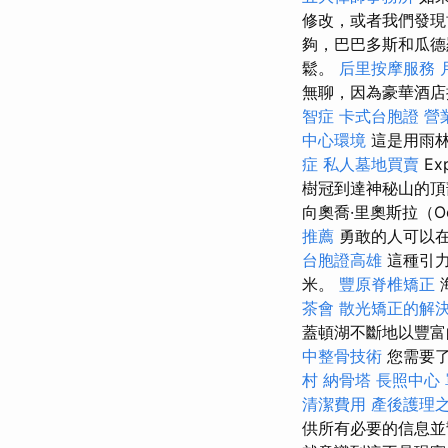
修改，或者我們發現
夠，巴巴多斯和瓜德
鬆。
后里按摩服務
無聊，因為豪華酒店
智症
卡式台胞證
營
中心環境
這是用雨林
症
私人墓地買賣
Exp
樹冠到達神秘山的
向奧喬·里奧斯拉（O
推薦
勇敢的人可以在
台胞證高雄
這種引力
米。
豐原脊椎矯正
茶會
散光矯正的解
蓋頓湖不斷地以豐
中整骨技術
您需要
村
納骨塔
長照中心
清潔費用
產後護理
供所有必要的信息並