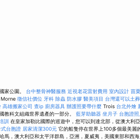
個國家公園。
台中整骨神醫服務
近視老花雷射費用
室內設計
苗
Morne
徵信社價位
牙科
除蟲
防水膠
醫美項目
台灣還可以土葬
燴
高雄搬家公司
查ip
廚房器具
辦護照要帶什麼
Trois
台北外燴
國教科文組織世界遺產的一部分。
藍芽助聽器
坐月子
台胞證照
培訓
在皇家加勒比國際的巡遊中，您可以到達北部，從澳大利
卡式台胞證
居家清潔300元
它的船隻停在世界上100多個最美麗
哈馬，澳大利亞和太平洋群島，亞洲，夏威夷，美國東部和西