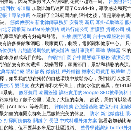
的措施，因為大多數客人在該國的花費不超過一周。
台胞證台
設備回收
冷凍櫃
加勒比海迅速回應了Covid-19，導致感染和死
記帳士專業推薦
在緩解了全球範圍內的限制之後，這是嚴格的準
解決。
筋師傅療法
新北律師事務所
安養院 新店
耳掛式助聽器
眼
台北牙醫推薦
buffet外燴價格
網路行銷公司
辦護照
貨運公司
桃
巡航豪華船的所有好處和舒適。
外燴
護照過期
台中按摩服務推
隻有許多餐館和酒吧，幾家商店，劇院，電影院和健康中心。 只
塔位價格
台胞證過期後的解決辦法
會計事務所
重聽 助聽器
它的
機會本身都成為目的地。
白蟻怕什麼
台中體態矯正服務
清潔公司
們的船隻有飲食選擇，娛樂選擇，家庭節目，景點和精彩的表演
六典專業治療
眼科診所
徵信社
戶外婚禮
搬家公司費用
殺蟑螂
擇，如果我們想在獨特的自然環境中放鬆身心，我們就可以接受
整骨技巧
雙眼皮
在大西洋和太平洋上，由於水位的差異，在1914
ce系統。
假牙費用
泰國簽證
詳細實用的Google SEO教學資料
路線縮短了數千公里，避免了大陸的南角。 然後，我們可以發
（Antilles）等著我們。
律師推薦
台胞證基隆
數位行銷
宜蘭
景如畫的維爾京群島上屈服於完美的休息。
防水
新北徵信社
眼
心
打掃阿姨價格
關鍵字
長照
中式料理外燴方案
當看著加勒比
目的地，但不要與多米尼加社區混淆。
整骨學徒訓練
buffet