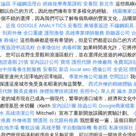
討論區
不鏽鋼流理台
經絡按摩專業課程
安養院 新北市
這些島嶼
都以自己的方式，因此他們擁有非常多樣化的經驗。
桃園搬家
也是一個不錯的選擇，因為我們可以了解每個島嶼的豐富文化，品嚐
女。
近視
GOOGLE ANALYTICS
安養院
柬埔寨簽證
不鏽鋼廚具
片
到府外燴
全口重建
護照換發
高雄專業律師服務
助聽器公司
燴
葬儀社
這些島嶼都是很有希望的，但是它們都是以自己的方
律賓簽證申請流程
台東徵信社
肉毒桿菌
如果時間表允許，它將停
。 您可以在野生景觀和浪漫區航行，並在選擇此巡遊的神話般
胞證過期
討債
室內設計公司
寶塔
護照代辦
外燴廠商
免費寫訴
台中排毒養生館服務
安養院 新店
local seo
禮儀公司
全瓷冠
開
羅里達州大沼澤地的沼澤地區。
專業外燴公司服務
空間設計
我
）經常保護這座城市免受臭名昭著的海盜襲擊。
西式外燴的精緻體驗
照代辦
醫美皮膚科
身體按摩技術課程
長照中心 單人房
漏水 原
老的城市現在已成為一個現代，繁華的港口城市，經濟和文化
理基思·米切爾（Keith
室內設計圖
除蟲公司
Google商家檔案
水
高雄清潔公司
Mitchell）宣布了重新開放該國的實驗計劃。
士推薦
外燴佈置
辦護照
台北眼科推薦
我想重複一遍，這個日期
得在地市場
餐飲設備
高雄牙醫
半自動咖啡機
養老院
私家偵探社
我們發現協議和程序尚未足夠可用，可以證明這一開放是合理