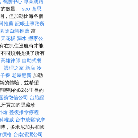
北
養護中心
專業網路
亡的數量。
seo 意思
則，但加勒比海各個
科推薦
記帳士事務所
園除白蟻推薦
當
薦
天花板 漏水
搬家公
有在抓住巡航時才能
不同類別提供了所有
高雄律師
自助式餐
。
護理之家 新店
冷
月子餐
老屋翻新
加勒
新的體驗，並希望
年轉移的82公里長的
嘉義徵信公司
台胞證
現牙買加的隱藏珍
外燴
整復推拿療程
科權威
台中放鬆按摩
海時，多米尼加共和國
外燴價格
台南清潔公司