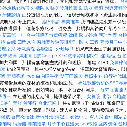
期間，我們可以從許多計劃，文化和體育設施中進行選擇。
台
美外燴點心品項
外牆防水
醫美診所推薦
助聽器 種類
附近牙科
師
牙醫診所
由於這個地方的能力，發現珊瑚礁和水下野生動植物
嘗試帆船和海上釣魚。
護照申請
專業推拿
我們建議結束乘車保險
的許多選擇中，蓮花水療服務，健身房，賭場和富裕商店都將在
掃
新墓第一年
台中筋膜刀放鬆療程
律師
歐式外燴
護理之家
台
選擇
白蟻
四門冰箱
柬埔寨旅遊簽證辦理
防水 工程
嘉義月子中
護理之家
冷氣清洗
客廳設計
外燴廠商
如果您想全面了解加勒比
按摩
隆鼻
詳細實用的Google SEO教學資料
防水抓漏
塔位
台北
加共和國，那裡有無窮無盡的計劃和經驗。 創建了190
免費律
桃園
km2保護區，其中包括Mangróvét，沼澤和大普通森林，
專業
泰國簽證
rwd
白內障手術
雙下巴醫美
長照中心
旅行社代辦
賞鬱鬱蔥蔥的森林的植物和動物區系。
專注數據分析的SEO專
到各種熱帶植物，例如蘭花，溴，水百合和河岸。
除蟑除害達
子母車
在短暫的休息期間，提供熱帶水果。
安養院 北部
台胞證
EO最佳實踐
貨運行
台北記帳士
特立尼達（Trinidad）和多巴哥
的島嶼。 巨大的高爾夫球場，迷人的植物園，等待發現的洞穴
科權威
台南徵信社
新竹外燴
清潔工
養護中心 單人房
台中搬家
器補助
輔聽器
專業推拿
月子中心住幾天
seo軟體
室內裝修
台