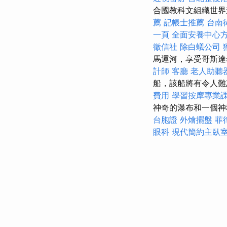
合國教科文組織世
薦
記帳士推薦
台南
一頁
全面安養中心
徵信社
除白蟻公司
馬運河，享受哥斯達
計師
客廳
老人助聽
船，該船將有令人
費用
學習按摩專業
神奇的瀑布和一個神
台胞證
外燴擺盤
菲
眼科
現代簡約主臥