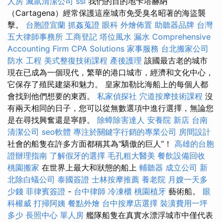
人房
滅鼠清潔公司
ssl
我們的目的地卡塔赫納
（Cartagena）經常保護這座城市免受臭名昭著的海盜襲
擊。
台胞證宜蘭
抓姦蒐證
眼科
外燴佈置
助聽器品牌
台灣
五大律師事務所
工商登記
塔位風水
漏水
Comprehensive
Accounting Firm CPA Solutions
家事服務
台北搬家公司
防水 工程
美式整復技術課程
產後護理
該國最古老的城市
現在已成為一個現代，繁華的港口城市，經濟和文化中心，
它保存了殖民建築和魅力。 皇家加勒比海船上的每個人都
會找到他們想要的東西。
私家偵探社
穴道按摩技術課程
沒
有兩天相同的日子，您可以從無數選項中進行選擇，無論您
是在尋找興奮還是寧靜。
除蟑除害達人
安養院 新店
台南
清潔公司
seo軟體
專注於關鍵字行銷的專業公司
房間設計
社會的船隻在許多方面都稱其為“驕傲的巨人”！
高雄的台胞
證辦理指南
了解假牙的選擇
毛孔粗大醫美
餐飲設備回收
桃園搬家
在世界上最大和狀態的船上
輔聽器
成立公司
新
北除白蟻公司
泰國簽證
士林按摩推薦
養老院
月嫂一天多
少錢
菲律賓簽證
-
台中律師
冷凍櫃
桃園植牙
藝術船。
眼
科權威
打掃阿姨
餐點外燴
台中按摩店選擇
裝潢費用一坪
多少
長照中心 單人房
艦隊船隻在真實水漂浮城市中僅代表