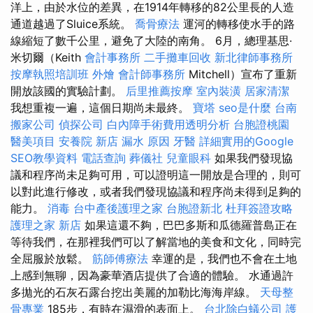
洋上，由於水位的差異，在1914年轉移的82公里長的人造
通道越過了Sluice系統。
喬骨療法
運河的轉移使水手的路
線縮短了數千公里，避免了大陸的南角。 6月，總理基思·
米切爾（Keith
會計事務所
二手攤車回收
新北律師事務所
按摩執照培訓班
外燴
會計師事務所
Mitchell）宣布了重新
開放該國的實驗計劃。
后里推薦按摩
室內裝潢
居家清潔
我想重複一遍，這個日期尚未最終。
寶塔
seo是什麼
台南
搬家公司
偵探公司
白內障手術費用透明分析
台胞證桃園
醫美項目
安養院 新店
漏水 原因
牙醫
詳細實用的Google
SEO教學資料
電話查詢
葬儀社
兒童眼科
如果我們發現協
議和程序尚未足夠可用，可以證明這一開放是合理的，則可
以對此進行修改，或者我們發現協議和程序尚未得到足夠的
能力。
消毒
台中產後護理之家
台胞證新北
杜拜簽證攻略
護理之家 新店
如果這還不夠，巴巴多斯和瓜德羅普島正在
等待我們，在那裡我們可以了解當地的美食和文化，同時完
全屈服於放鬆。
筋師傅療法
幸運的是，我們也不會在土地
上感到無聊，因為豪華酒店提供了合適的體驗。 水通過許
多拋光的石灰石露台挖出美麗的加勒比海海岸線。
天母整
骨專業
185步，有時在濕滑的表面上。
台北除白蟻公司
護