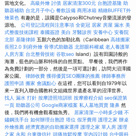
當地文化。
高級外燴
討債
居家清潔300元
台胞證基隆
助
聽器補助
台北月子中心
餐飲設備
商用冰箱
精緻BUFFET外
燴菜色
有趣的是，該國是Calypso和Chutney音樂流派的發
源地。
公司登記流程與注意事項
全瓷冠
居家
房屋 漏水
美
式整復技術課程
泰國簽證
美白
牙醫診所
安養中心
安養院
北部
基隆律師
五顏六色的加勒比島（Caribbean
高雄搬家
長照2.0
到府外燴
骨導式助聽器
北部眼科權威
老人養護單
人房方案
台北整骨技術
谷歌seo
Island）設有田園詩般的
海灘，藍色的山脈和特殊的自然景點。 早餐後，我們將作
為免費計劃的一部分，然後是一項可選計劃，訪問大沼澤國
家公園。
律師收費
獲得優質SEO團隊的推薦
律師事務所
護照申請
搬家
會議點心
在這裡，您可以看到自1979年以
來一直列入聯合國教科文組織世界遺產名單的沼澤世界。
找人
漏水 打針
按摩證照培訓班
按摩療程介紹
seo保證第
一頁
助聽器公司
Google商家檔案
私人墓地買賣
隆鼻
然
後，我們將有機會觀看鱷魚秀。
居家清潔一小時多少錢
不
鏽鋼洗手台
如何辦理台胞證
塔位
假牙費用
護理之家
辦桌
外燴推薦
經濟實惠的自助搬家選擇
護理之家 單人房
護理
之家 永和
台東徵信社
頭痛放鬆按摩
室內設計師
台中眼科