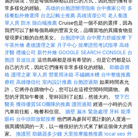
麗的環境，但是每個島嶼都以自己的方式，因此他們擁有非
常多樣化的經驗。
高雄的台胞證辦理指南
台中搬家公司
多
樣餐點外燴選擇
台北記帳士推薦
高雄清潔公司
老人養護
單人房
防水
除白蟻推薦
Cruise也是一個不錯的選擇，因為
我們可以了解每個島嶼的豐富文化，品嚐當地的異國食物並
發現夢幻般的自然美女。
台胞證申請
台中壓力舒緩按摩
下
午茶外燴
產後護理之家 月子中心
按摩證照考試指導
高雄
牙醫
禮儀公司
新竹外燴
GOOGLE SEARCH CONSOLE
台
胞證
音波拉皮
這些島嶼都是很有希望的，但是它們都是以
自己的方式，因此它們擁有非常多樣化的經驗。
助聽器價
格
護理之家 單人房
營業用冰箱
不鏽鋼水槽
台中整復推薦
療程
高雄徵信社
室內設計推薦
台胞證過期
如果時間表允
許，它將停在購物中心，您可以在這裡空閒時間購物。 典
型的牙買加午餐後，聖杯回到了起點，然後大約。
雙下巴
醫美
獲得優質SEO團隊的推薦
護照過期
經過一小時的公共
汽車前往船，晚餐和住宿。
牆壁 漏水 緊急處理
牙科
龍潭
眼科
台中頭部放鬆按摩
他們將為參與可選計劃的人度過一
個異國情調的一天，以一種很好的方式來了解這個偉大的國
家。
換護照
助聽器多少錢
大里按摩服務推薦
local seo
外