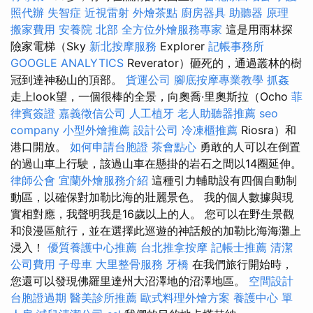
照代辦
失智症
近視雷射
外燴茶點
廚房器具
助聽器 原理
搬家費用
安養院 北部
全方位外燴服務專家
這是用雨林探
險家電梯（Sky
新北按摩服務
Explorer
記帳事務所
GOOGLE ANALYTICS
Reverator）砸死的，通過叢林的樹
冠到達神秘山的頂部。
貨運公司
腳底按摩專業教學
抓姦
走上look望，一個很棒的全景，向奧喬·里奧斯拉（Ocho
菲
律賓簽證
嘉義徵信公司
人工植牙
老人助聽器推薦
seo
company
小型外燴推薦
設計公司
冷凍櫃推薦
Riosra）和
港口開放。
如何申請台胞證
茶會點心
勇敢的人可以在倒置
的過山車上行駛，該過山車在懸掛的岩石之間以14圈延伸。
律師公會
宜蘭外燴服務介紹
這種引力輔助設有四個自動制
動區，以確保對加勒比海的壯麗景色。 我的個人數據與現
實相對應，我聲明我是16歲以上的人。 您可以在野生景觀
和浪漫區航行，並在選擇此巡遊的神話般的加勒比海海灘上
浸入！
優質養護中心推薦
台北推拿按摩
記帳士推薦
清潔
公司費用
子母車
大里整骨服務
牙橋
在我們旅行開始時，
您還可以發現佛羅里達州大沼澤地的沼澤地區。
空間設計
台胞證過期
醫美診所推薦
歐式料理外燴方案
養護中心 單