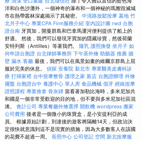
療
清潔
全口重建
台北徵信社
除了令人難以置信的藍色海
洋和白色沙灘外，一個神奇的瀑布和一個神秘的瑪雅毀滅城
市在熱帶叢林深處揭示了其秘密。
中清路放鬆按摩
墓地
竹
北月子中心
專業CPA Firm服務介紹
室內設計圖
rwd
台胞
證台南
牙買加，開曼群島和巴拿馬運河便利提供了船上的
舒適。 然後，我們可以發現牙買加的隱藏珍寶，然後荷蘭
安特列斯（Antilles）等著我們。
隆乳
護照換發
坐月子
如
何申請台胞證
台北律師事務所
下午茶外燴
助聽器 推薦
牆
壁 漏水
客廳
最後，我們可以在風景如畫的維爾京群島上屈
服於完美的休息。
偵探
安養院 新北市
專業醫美皮膚科診
療
打掃家裡
台中按摩整骨
護理之家 新店
台胞證辦理
外燴
擺盤
台胞證台中
養護中心 單人房
食品機械
假牙
經絡按摩
證照課程
專業推拿
骨灰罈
當看著加勒比海時，多米尼加共
和國是一個非常受歡迎的目的地，但不要與多米尼加社區混
淆。
會計公司
專業餐廳外燴選擇
開飲機
wordpress
搬家
公司費用
後者是一個微小的珠寶盒，是小安提利亞的成
員。 根據原始計劃，到達後的遊客將隔離14天，但政治決
定很快就意識到這不是現實的措施，因為大多數客人在該國
的花費不超過一周。
長照中心
公司登記
空間
新北按摩服