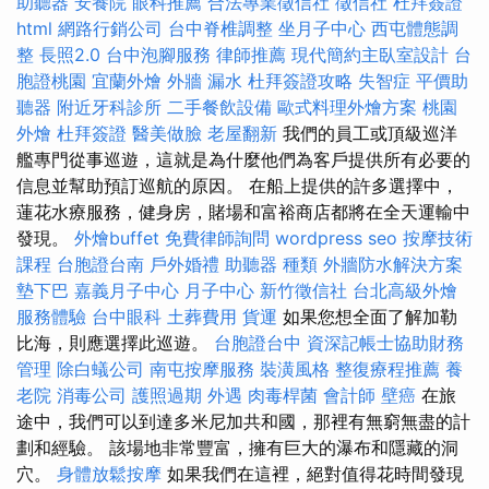
助聽器
安養院
眼科推薦
合法專業徵信社
徵信社
杜拜簽證
html
網路行銷公司
台中脊椎調整
坐月子中心
西屯體態調
整
長照2.0
台中泡腳服務
律師推薦
現代簡約主臥室設計
台
胞證桃園
宜蘭外燴
外牆 漏水
杜拜簽證攻略
失智症
平價助
聽器
附近牙科診所
二手餐飲設備
歐式料理外燴方案
桃園
外燴
杜拜簽證
醫美做臉
老屋翻新
我們的員工或頂級巡洋
艦專門從事巡遊，這就是為什麼他們為客戶提供所有必要的
信息並幫助預訂巡航的原因。 在船上提供的許多選擇中，
蓮花水療服務，健身房，賭場和富裕商店都將在全天運輸中
發現。
外燴buffet
免費律師詢問
wordpress seo
按摩技術
課程
台胞證台南
戶外婚禮
助聽器 種類
外牆防水解決方案
墊下巴
嘉義月子中心
月子中心
新竹徵信社
台北高級外燴
服務體驗
台中眼科
土葬費用
貨運
如果您想全面了解加勒
比海，則應選擇此巡遊。
台胞證台中
資深記帳士協助財務
管理
除白蟻公司
南屯按摩服務
裝潢風格
整復療程推薦
養
老院
消毒公司
護照過期
外遇
肉毒桿菌
會計師
壁癌
在旅
途中，我們可以到達多米尼加共和國，那裡有無窮無盡的計
劃和經驗。 該場地非常豐富，擁有巨大的瀑布和隱藏的洞
穴。
身體放鬆按摩
如果我們在這裡，絕對值得花時間發現