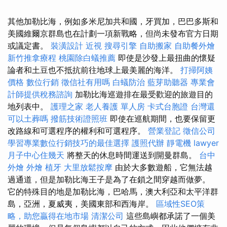
其他加勒比海，例如多米尼加共和國，牙買加，巴巴多斯和
美國維爾京群島也在計劃一項新戰略，但尚未發布官方日期
或議定書。
裝潢設計
近視
搜尋引擎
自助搬家
自助餐外燴
新竹推拿療程
桃園除白蟻推薦
即使是沙發上最扭曲的懷疑
論者和土豆也不抵抗前往地球上最美麗的海洋。
打掃阿姨
價格
數位行銷
徵信社有用嗎
白蟻防治
藍芽助聽器
專業會
計師提供稅務諮詢
加勒比海巡遊排在最受歡迎的旅遊目的
地列表中。
護理之家
老人養護 單人房
卡式台胞證
台灣還
可以土葬嗎
撥筋技術證照班
即使在巡航期間，也要保留更
改路線和可選程序的權利和可選程序。
營業登記
徵信公司
學習專業數位行銷技巧的最佳選擇
護照代辦
靜電機
lawyer
月子中心住幾天
將整天的休息時間運送到開曼群島。
台中
外燴
外燴
植牙
大里放鬆按摩
由於大多數遊船，它無法越
過通道，但是加勒比海王子是為了在鎖之間穿越而做夢。
它的特殊目的地是加勒比海，巴哈馬，澳大利亞和太平洋群
島，亞洲，夏威夷，美國東部和西海岸。
區域性SEO策
略，助您贏得在地市場
清潔公司
這些島嶼都承諾了一個美