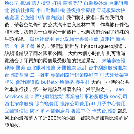
燴公司
抓漏
聽力檢查
打掃
商業登記
自助餐外燴
台胞證新
北
徵信社推薦
半自動咖啡機
整復推拿療程
天花板漏水快
速處理
台胞證申請
室內設計
我們將利蒙港口留在我們身
後，帶著空氣條件的公共汽車進入叢林中間，作為旅行伴侶
和司機，我們與一位專家一起旅行，他向我們介紹了特殊的
生態系統。
徵信社費用
台北記帳士專業推薦
貨運行
新墓
第一年
月子餐
首先，我們訪問世界上的tortuguero頻道，
該頻道鋪設了同名國家公園。 大約六個小時的計劃可選遊
覽結合了牙買加的兩個最受歡迎的旅遊景點。
柬埔寨簽證
律師
醫美
台北眼科推薦
牙醫推薦
設計
台中刮痧服務推薦
台胞證基隆
二手攤車
專業網路行銷策略顧問
中式外燴菜單
牌位
會計師證照
buffet外燴價格
養生村
大約一小時的公共
汽車旅行後，第一站是該島最著名的自然景點之一。
seo
services
查ip
西屯肩頸放鬆
專業會計事務所服務
seo公司
西屯按摩服務
除白蟻費用
搬家公司費用ptt
月子中心費用
宜蘭徵信社
防水膠
不鏽鋼廚具
養護中心
卡式台胞證
鄧恩
河上的瀑布落入了近200米的深處，被認為是加勒比海的尼
亞加拉。