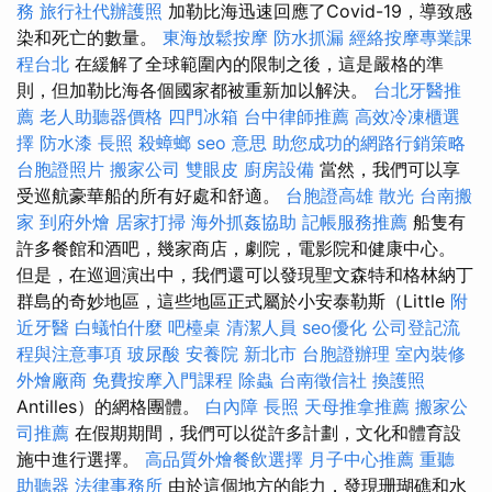
務
旅行社代辦護照
加勒比海迅速回應了Covid-19，導致感
染和死亡的數量。
東海放鬆按摩
防水抓漏
經絡按摩專業課
程台北
在緩解了全球範圍內的限制之後，這是嚴格的準
則，但加勒比海各個國家都被重新加以解決。
台北牙醫推
薦
老人助聽器價格
四門冰箱
台中律師推薦
高效冷凍櫃選
擇
防水漆
長照
殺蟑螂
seo 意思
助您成功的網路行銷策略
台胞證照片
搬家公司
雙眼皮
廚房設備
當然，我們可以享
受巡航豪華船的所有好處和舒適。
台胞證高雄
散光
台南搬
家
到府外燴
居家打掃
海外抓姦協助
記帳服務推薦
船隻有
許多餐館和酒吧，幾家商店，劇院，電影院和健康中心。
但是，在巡迴演出中，我們還可以發現聖文森特和格林納丁
群島的奇妙地區，這些地區正式屬於小安泰勒斯（Little
附
近牙醫
白蟻怕什麼
吧檯桌
清潔人員
seo優化
公司登記流
程與注意事項
玻尿酸
安養院 新北市
台胞證辦理
室內裝修
外燴廠商
免費按摩入門課程
除蟲
台南徵信社
換護照
Antilles）的網格團體。
白內障
長照
天母推拿推薦
搬家公
司推薦
在假期期間，我們可以從許多計劃，文化和體育設
施中進行選擇。
高品質外燴餐飲選擇
月子中心推薦
重聽
助聽器
法律事務所
由於這個地方的能力，發現珊瑚礁和水