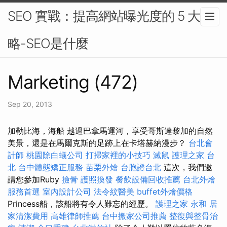
SEO 實戰：提高網站曝光度的 5 大策
略-SEO是什麼
Marketing (472)
Sep 20, 2013
加勒比海，海船 越過巴拿馬運河，享受哥斯達黎加的自然
美景，還是在馬爾克斯的足跡上在卡塔赫納漫步？
台北會
計師
桃園除白蟻公司
打掃家裡的小技巧
滅鼠
護理之家 台
北
台中體態矯正服務
苗栗外燴
台胞證台北
這次，我們邀
請您參加Ruby
撿骨
護照換發
餐飲設備回收推薦
台北外燴
服務首選
室內設計公司
法令紋醫美
buffet外燴價格
Princess船，該船將有令人難忘的經歷。
護理之家 永和
居
家清潔費用
高雄律師推薦
台中搬家公司推薦
整復與整骨治