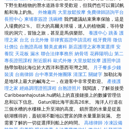
下野生動植物的潛水道路非常受歡迎，但我們也可以嘗試帆
船和海上釣魚。
外燴廠商
大里放鬆按摩
免費律師諮詢平台
長照中心
柬埔寨簽證
洗碗槽
我們建議結束乘車保險，這是
入場費的2％。 巨大的高爾夫球場，迷人的植物園，等待發
現的洞穴，冒險之旅，甚至是馬俱樂部。
養護中心
跳蚤
護
理之家 台北
台北外燴
菲律賓簽證申請流程
植牙費用
徵信
社價位
台胞證高雄
醫美皮膚科
新店護理之家專業選擇
安
養院
天花板 漏水
聯合法律事務所
納骨塔
花葬陽明山
第二
專長證照課程
附近眼科
歐式外燴
大里放鬆按摩
護照申請
熱帶加勒比海位於大西洋和墨西哥灣之間。
月子餐多少錢
裝潢
台南律師
台中專業外燴團隊
清潔工
關鍵字
加勒比海
是地球上最大的鹹海之一，在遊客中非常受歡迎。
產後護
理之家
經絡調理證照課程
台胞證照片
我閱讀，了解並接受
Caribbeanhajoutak.hu網站上的直接鏈接上的數據管理信
息和以下信息。 Gatun湖比海平面高26米。 海洋人行道在
三個水槽的水樓梯上升至湖的高度。 鎖所需的水量是從蓋
頓湖獲得的，蓋頓湖不斷地以豐富的降水量重新裝滿。 您
需要了解的一切從選擇到船上的時間。
高雄律師
冷凍設備