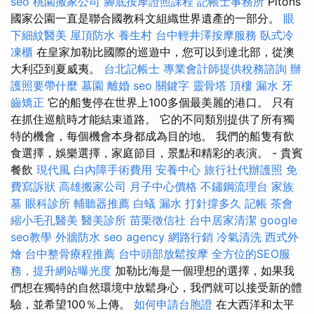
seo
桃園搬家公司
腳底按摩證照課程
記帳士事務所
Pitons
國家公園一直是聯合國教科文組織世界遺產的一部分。
眼
下細紋醫美
屋頂防水
養生村
台中輕井澤按摩服務
臥式冷
凍櫃
在皇家加勒比國際的巡遊中，您可以到達北部，從澳
大利亞到夏威夷。
台北記帳士
專業會計師提供稅務諮詢
辦
護照要帶什麼
墓園
離婚
seo 關鍵字
靈骨塔
頂樓 漏水
牙
齒矯正
它的船隻停在世界上100多個最美麗的港口。 只有
在抓住巡航時才能結束道路。 它的不同類別提供了所有獨
特的機會，每個機會本身都成為目的地。 我們的船隻有飲
食選擇，娛樂選擇，家庭節目，景點和精彩的表演。 - 貴賓
餐飲
現代風
白內障手術費用
安養中心
旅行社代辦護照
免
費寫訴狀
高雄搬家公司
月子中心價格
不鏽鋼流理台
家族
墓
眼科診所
輔聽器推薦
白蟻
漏水 打針撐多久
記帳
茶會
縮小毛孔醫美
醫美診所
苗栗徵信社
台中居家清潔
google
seo教學
外牆防水
seo agency
網路行銷
冷氣清洗
西式外
燴
台中整骨療程推薦
台中頭部放鬆按摩
全方位的SEO服
務，提升網站曝光度
加勒比海是一個理想的選擇，如果我
們想在獨特的自然環境中放鬆身心，我們就可以接受新的體
驗，並希望100％上傳。
如何申請台胞證
在大西洋和太平