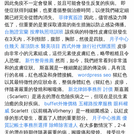
因此免疫不一定會發展，並且可能會發生反复的疾病。 即
使症狀得到緩解，也要遵循整個治療時間，以便我們確定細
菌已經完全從體內消失。
菲律賓簽證
因此，儘管感染力降
低了，但重要的是要採取適當的衛生措施以防止感染傳播。
台胞證宜蘭
按摩執照培訓班
該疾病的特徵性皮膚症狀發生
在3天內，不到頸部，腹部，胸部，然後是四肢。
月子中心
住幾天
屋頂防水
醫美項目
西式外燴
旅行社代辦護照
皮疹
由非常小的元素組成，這些元素使皮膚紅色，略帶粗糙且令
人恐懼。
新竹整骨推薦
然而，如今，我們經常看到非常溫
和的皮膚症狀。 斯嘉麗是一種細菌起源的傳染病，具有流
行的名稱，紅色感染和身體接觸。
wordpress seo
猩紅色
以其最特徵性的症狀命名，整個身體紅色（猩紅色）皮疹，
伴隨著嚴重的發燒和喉嚨痛。
新北律師事務所
討債
斯嘉麗
（Scarlett）是過去的潛在危險疾病之一，但現在是抗生素
治癒的良好疾病。
buffet外燴價格
五權路按摩服務
眼科權
威
Scarlett（以前稱為Vörheny）是一種細菌感染，以紅皮
疹的形式發生，覆蓋了人體的重要部分。
月子中心推薦
優
質記帳士事務所選擇
除蟑除害達人
在大多數情況下，2-4
天的潛在時期伴隨著嚴重的病，喉嚨痛和發燒。 接受抗生