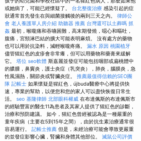
孩子的幼兒園和學校社區中的一名猩紅色病人，那麼如果他
或她病了，可能已經懷疑了。
台北整復治療
感染引起的症
狀通常首先發生在與細菌接觸後的兩到三天之內。
律師公
會
老人養護單人房介紹
助聽器 推薦
台灣還可以土葬嗎
抓
姦
最初，喉嚨痛和吞嚥困難，高末期發燒，噁心和嘔吐，
腹痛，宮頸淋巴結的擴大可能表明麻煩。 沒有處方的藥物
也可以用於抗染料，減輕喉嚨疼痛。
漏水 原因
桃園植牙
儘管猩紅色的皮疹會非常癢，但可以用藥物和藥膏來緩解
它。
塔位
seo軟體
斯嘉麗並發症可能包括咽部或扁桃體中
的膿腫，鼻竇炎，護士炎症（乳突炎），肺炎，腦膜炎，急
性風濕熱，關節炎或腎臟炎症。
推薦最值得信賴的SEO團
隊
記帳士
如果懷疑是猩紅色，újbuda醫療中心將提供快
速，專業的幫助，以便您和您的家人可以盡快恢復日常生
活。
seo
基隆律師
北部眼科權威
在布達佩斯的布達佩斯市
的經驗豐富的醫生11為患者及其家人提供了猩紅色的診斷，
治療和預防建議。 如今，猩紅色曾經被認為是一種嚴重的
童年疾病（主要在5到15年之間），由於抗生素治療通常很
容易運行。
記帳士推薦
但是，未經治療可能會導致更嚴重
的並發症影響心臟，腎臟和身體其他部位。
滅鼠公司評價