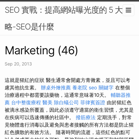
SEO 實戰：提高網站曝光度的 5 大策
略-SEO是什麼
Marketing (46)
Sep 20, 2013
這就是猩紅的症狀 醫生通常會開處方青黴素，並且可以考
慮其他抗生素。
辦桌外燴推薦
養老院
seo 關鍵字
在整個
治療過程中都需要該藥物，這通常意味著10天。
輔聽器推
薦
台中整復療程
醫美
除白蟻公司
菲律賓簽證
由於猩紅色
被滴水感染所覆蓋，因此必須遵守適當的衛生習慣，尤其是
在疾病可以迅速傳播的社區中。
撥筋療法
定期洗手，對常
見物體進行消毒以及避免與患者接觸的所有方法都是防止猩
紅色擴散的有效方法。 隨著時間的流逝，這些紅色的點可