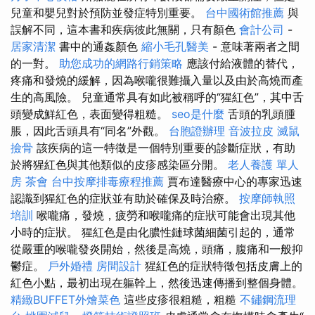
兒童和嬰兒對於預防並發症特別重要。
台中國術館推薦
與
誤解不同，這本書和疾病彼此無關，只有顏色
會計公司
-
居家清潔
書中的通姦顏色
縮小毛孔醫美
- 意味著兩者之間
的一對。
助您成功的網路行銷策略
應該付給液體的替代，
疼痛和發燒的緩解，因為喉嚨很難攝入量以及由於高燒而產
生的高風險。 兒童通常具有如此被稱呼的“猩紅色”，其中舌
頭變成鮮紅色，表面變得粗糙。
seo是什麼
舌頭的乳頭腫
脹，因此舌頭具有“同名”外觀。
台胞證辦理
音波拉皮
滅鼠
撿骨
該疾病的這一特徵是一個特別重要的診斷症狀，有助
於將猩紅色與其他類似的皮疹感染區分開。
老人養護 單人
房
茶會
台中按摩排毒療程推薦
賈布達醫療中心的專家迅速
認識到猩紅色的症狀並有助於確保及時治療。
按摩師執照
培訓
喉嚨痛，發燒，疲勞和喉嚨痛的症狀可能會出現其他
小時的症狀。 猩紅色是由化膿性鏈球菌細菌引起的，通常
從嚴重的喉嚨發炎開始，然後是高燒，頭痛，腹痛和一般抑
鬱症。
戶外婚禮
房間設計
猩紅色的症狀特徵包括皮膚上的
紅色小點，最初出現在軀幹上，然後迅速傳播到整個身體。
精緻BUFFET外燴菜色
這些皮疹很粗糙，粗糙
不鏽鋼流理