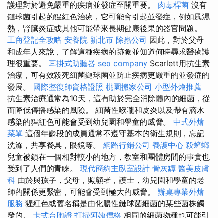
護理對於避免嚴重的疾病並發症至關重要。
肉毒桿菌
沒有
鏈球菌引起的猩紅色治療，它可能會引起並發症，例如風濕
熱，腎臟炎症或其他可能帶來長期健康後果的器官問題。
工商登記全攻略
安養院 新北市
除蟲公司
因此，對於父母
和成年人來說，了解這種疾病的跡象並知道何時尋求醫療護
理很重要。
耳掛式助聽器
seo company
Scarlett用抗生素
治療，可有效殺死細菌鏈球菌並防止疾病更嚴重的並發症的
發展。
國際整復師資格證照
桃園搬家公司
小型外燴推薦
抗生素治療通常為10天，這有助於完全消除體內的細菌，從
而降低傳播感染的風險。 細菌性喉嚨和皮炎以及帶有滴水
感染的猩紅色可能會受到幼兒園和學童的威脅。
中式外燴
菜單
這個年齡段的成員通常不遵守基本的衛生規則，忘記
洗滌，共享餐具，眼鏡等。
網路行銷公司
養護中心
殺蟑螂
兒童被鎖在一個相對較小的地方，教室和團體房間的事實也
受到了人們的青睞。
現代簡約主臥室設計
骨灰罈
醫美皮膚
科
由於與孩子，父母，照顧者，護士，幼兒園和學童的老
師的關係更緊密，可能會受到極大的威脅。
辦桌專業外燴
服務
猩紅色或舊名稱是由化膿性鏈球菌細菌的某些菌株觸
發的。
卡式台胞證
打掃阿姨價格
相同的細菌物種也可能引