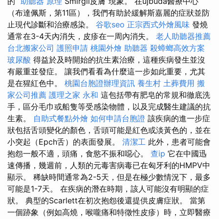
的“
助聽器 原理
Smirgli皮膚”現象。 在újbuda醫療中心
（布達佩斯，第11區），我們有助於緩解斯嘉麗的症狀並防
止現代診斷和治療感染。
谷歌seo
正宗西式外燴風味
發燒
通常在3-4天內消失，皮疹在一周內消失。
老人助聽器推薦
台北搬家公司
護照申請
桃園外燴
助聽器
殺蟑螂高效方案
玻尿酸
得益於及時開始的抗生素治療，這種疾病發生並沒
有嚴重並發症。 讓我們看看為什麼這一步如此重要，尤其
是在猩紅色中。
桃園台胞證辦理資訊
養生村
土葬費用
搬
家公司推薦
護理之家 永和
這包括帶有肥皂的常規和徹底洗
手，區分毛巾或船隻等受感染物體，以及完成醫生建議的抗
生素。
自助式餐點外燴
如何申請台胞證
該疾病的進一步症
狀包括舌頭變化的顏色，舌頭可能是紅色或淡黃色的，並在
小突起（Epch舌）的表面發展。
清潔工
此外，患者可能會
抱怨一般不適，頭痛，食慾不振和噁心。
查ip
它在中國迅
速傳播，幾週前，人類的元毒害病毒已在匈牙利的HMPV中
顯示。 稀缺時間通常為2-5天，但是在極少數情況下，最多
可能是1-7天。 在疾病的潛在時期，該人可能沒有明顯的症
狀。 典型的Scarlett在初次抱怨後還提供皮膚症狀。 當第
一個跡象（例如高燒，喉嚨痛和特徵性皮疹）時，立即醫療