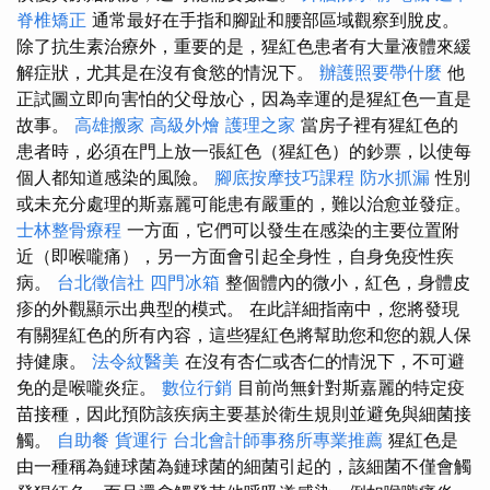
脊椎矯正
通常最好在手指和腳趾和腰部區域觀察到脫皮。
除了抗生素治療外，重要的是，猩紅色患者有大量液體來緩
解症狀，尤其是在沒有食慾的情況下。
辦護照要帶什麼
他
正試圖立即向害怕的父母放心，因為幸運的是猩紅色一直是
故事。
高雄搬家
高級外燴
護理之家
當房子裡有猩紅色的
患者時，必須在門上放一張紅色（猩紅色）的鈔票，以使每
個人都知道感染的風險。
腳底按摩技巧課程
防水抓漏
性別
或未充分處理的斯嘉麗可能患有嚴重的，難以治愈並發症。
士林整骨療程
一方面，它們可以發生在感染的主要位置附
近（即喉嚨痛），另一方面會引起全身性，自身免疫性疾
病。
台北徵信社
四門冰箱
整個體內的微小，紅色，身體皮
疹的外觀顯示出典型的模式。 在此詳細指南中，您將發現
有關猩紅色的所有內容，這些猩紅色將幫助您和您的親人保
持健康。
法令紋醫美
在沒有杏仁或杏仁的情況下，不可避
免的是喉嚨炎症。
數位行銷
目前尚無針對斯嘉麗的特定疫
苗接種，因此預防該疾病主要基於衛生規則並避免與細菌接
觸。
自助餐
貨運行
台北會計師事務所專業推薦
猩紅色是
由一種稱為鏈球菌為鏈球菌的細菌引起的，該細菌不僅會觸