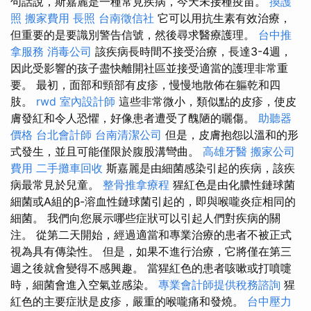
句話說，斯嘉麗是一種常見疾病，今天未接種疫苗。
換護
照
搬家費用
長照
台南徵信社
它可以用抗生素有效治療，
但重要的是要識別警告信號，然後尋求醫療護理。
台中推
拿服務
消毒公司
該疾病長時間不接受治療，長達3-4週，
因此受影響的孩子盡快離開社區並接受適當的護理非常重
要。 最初，面部和頸部有皮疹，慢慢地散佈在軀乾和四
肢。
rwd
室內設計師
這些非常微小，類似點的皮疹，使皮
膚發紅和令人恐懼，好像患者遭受了醜陋的曬傷。
助聽器
價格
台北會計師
台南清潔公司
但是，皮膚抱怨以溫和的形
式發生，並且可能僅限於腹股溝彎曲。
高雄牙醫
搬家公司
費用
二手攤車回收
斯嘉麗是由細菌感染引起的疾病，該疾
病最常見於兒童。
整骨推拿療程
猩紅色是由化膿性鏈球菌
細菌或A組的β-溶血性鏈球菌引起的，即與喉嚨炎症相同的
細菌。 我們向您展示哪些症狀可以引起人們對疾病的關
注。 從第二天開始，經過適當和專業治療的患者不被正式
視為具有傳染性。 但是，如果不進行治療，它將僅在第三
週之後就會變得不感興趣。 當猩紅色的患者咳嗽或打噴嚏
時，細菌會進入空氣並感染。
專業會計師提供稅務諮詢
猩
紅色的主要症狀是皮疹，嚴重的喉嚨痛和發燒。
台中壓力