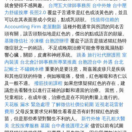
就會變得不感興趣。
台灣五大律師事務所
台中外燴
台中壓
力舒緩按摩
長照2.0
覆盆子舌通常是紅色或淡黃色的，並且
可以在其表面形成小突起，點或乳頭狀。
找值得信賴的
Accounting Firm
老屋翻新
這種外觀通常與所謂的同名舌
頭有關，該舌頭類似地是紅色的，傑出的點或語言的顛簸。
基隆徵信社
冷凍櫃
台胞證辦理
覆盆子語言是描述猩紅熱特
徵症狀之一的術語。 不足或晚期治療可能會導致風濕熱影
響心臟，關節，皮膚和神經系統。
跳蚤
旅行社代辦護照
室
內裝潢
台北會計師事務所專業推薦
台胞證台中
外遇
台北
記帳士
不鏽鋼水槽
重要的是要注意，斯嘉麗皮疹只是疾病
和其他症狀的特徵，例如喉嚨痛，發燒，紅色喉嚨和杏仁以
及一般不適。
撥筋技術課程
如果您懷疑猩紅色的存在，建
議您去看醫生以進行正確的診斷和適當的治療。 當然，與
兒童相比，在成年後，治療也是在不同的劑量上進行的。
天花板 漏水 緊急處理
了解徵信社價位範圍
近視老花雷射
費用
父母反复要求兒科醫生看看是否有針對猩紅色的疫
苗，但是那些希望對醫生不利的人。
新竹外燴
毛孔粗大醫
美
北投按摩服務
墓園
台中產後護理之家
儘管以前有試圖