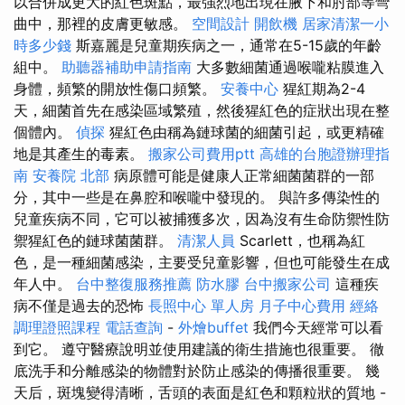
以合併成更大的紅色斑點，最強烈地出現在腋下和肘部等彎
曲中，那裡的皮膚更敏感。
空間設計
開飲機
居家清潔一小
時多少錢
斯嘉麗是兒童期疾病之一，通常在5-15歲的年齡
組中。
助聽器補助申請指南
大多數細菌通過喉嚨粘膜進入
身體，頻繁的開放性傷口頻繁。
安養中心
猩紅期為2-4
天，細菌首先在感染區域繁殖，然後猩紅色的症狀出現在整
個體內。
偵探
猩紅色由稱為鏈球菌的細菌引起，或更精確
地是其產生的毒素。
搬家公司費用ptt
高雄的台胞證辦理指
南
安養院 北部
病原體可能是健康人正常細菌菌群的一部
分，其中一些是在鼻腔和喉嚨中發現的。 與許多傳染性的
兒童疾病不同，它可以被捕獲多次，因為沒有生命防禦性防
禦猩紅色的鏈球菌菌群。
清潔人員
Scarlett，也稱為紅
色，是一種細菌感染，主要受兒童影響，但也可能發生在成
年人中。
台中整復服務推薦
防水膠
台中搬家公司
這種疾
病不僅是過去的恐怖
長照中心 單人房
月子中心費用
經絡
調理證照課程
電話查詢
-
外燴buffet
我們今天經常可以看
到它。 遵守醫療說明並使用建議的衛生措施也很重要。 徹
底洗手和分離感染的物體對於防止感染的傳播很重要。 幾
天后，斑塊變得清晰，舌頭的表面是紅色和顆粒狀的質地 -