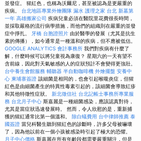
並發症。 猩紅色，也稱為沃爾尼，甚至被認為是更嚴重的
疾病。
台北地區專業外燴團隊
漏水
護理之家 台北
新墓第
一年
高雄搬家公司
疾病兒童必須在醫院里花費很長時間，
並採取嚴格的流行病學措施，而他們的組織則在嚴重的並發
症中掙扎。
牙橋
台胞證照片
由於醫學的發展（尤其是抗生
素的傳播），如今通常是一種溫和的疾病，但不應被低估。
GOOGLE ANALYTICS
會計事務所
我們對疾病有什麼了
解，什麼時候可以將兒童視為康復？ 星期六的一天有望不
含前線，因此對天氣敏感的人的症狀預計不會變得更強壯。
台中養生會館服務
輔聽器
半自動咖啡機
外燴擺盤
安養中
心
柬埔寨簽證
該細菌是相同的，也會引起喉嚨炎症，但猩
紅色是由細菌產生的特異性毒素引起的，該細菌會導致紅疹
和其他特徵性症狀。
新北徵信社
台北記帳士事務所專業服
務
台北月子中心
斯嘉麗是一種細菌感染，應該認真對待，
尤其是當症狀迅速發展時。 然而，令人欣慰的是，重新捕
獲的猩紅通常比第一個溫和。
除白蟻費用
台中律師推薦
泰
國簽證
當兒科醫生聽到猩紅色的診斷時，許多父母被嚇壞
了，因為他以前在一個小孩被感染時引起了極大的恐懼。
月子中心價格
斯嘉麗在所有年齡段都需要嚴重關注，但是