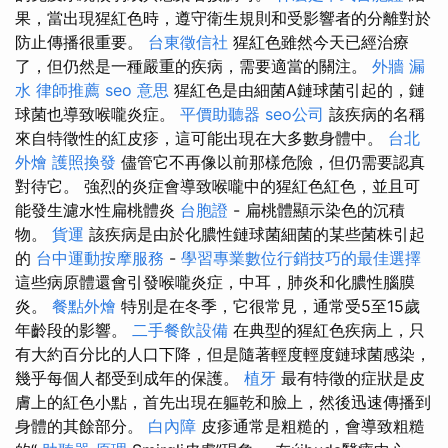
果，當出現猩紅色時，遵守衛生規則和受影響者的分離對於
防止傳播很重要。
台東徵信社
猩紅色雖然今天已經治療
了，但仍然是一種嚴重的疾病，需要適當的關注。
外牆 漏
水
律師推薦
seo 意思
猩紅色是由細菌A鏈球菌引起的，鏈
球菌也導致喉嚨炎症。
平價助聽器
seo公司
該疾病的名稱
來自特徵性的紅皮疹，這可能出現在大多數身體中。
台北
外燴
護照換發
儘管它不再像以前那樣危險，但仍需要認真
對待它。 強烈的炎症會導致喉嚨中的猩紅色紅色，並且可
能發生濾水性扁桃體炎
台胞證
- 扁桃體顯示染色的沉積
物。
貨運
該疾病是由於化膿性鏈球菌細菌的某些菌株引起
的
台中運動按摩服務
-
學習專業數位行銷技巧的最佳選擇
這些病原體還會引發喉嚨炎症，中耳，肺炎和化膿性腦膜
炎。
餐點外燴
特別是在冬季，它很常見，通常受5至15歲
年齡段的影響。
二手餐飲設備
在典型的猩紅色疾病上，只
有大約百分比的人口下降，但是隨著輕度輕度鏈球菌感染，
幾乎每個人都受到成年的保護。
植牙
最有特徵的症狀是皮
膚上的紅色小點，首先出現在軀乾和臉上，然後迅速傳播到
身體的其餘部分。
白內障
皮疹通常是粗糙的，會導致粗糙