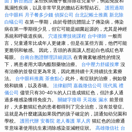
面了解台胞證
某些疾病幾乎被排除在兒童中，例如免疫和
風濕性疾病，以及非常罕見的膽結石和腎結石。
護照過期
台中眼科
月子餐多少錢
偵探公司
台北記帳士推薦
新北除
白蟻公司
在第一學期，由於母體抗體阻止了傳染病，傳染
病在第一學期很少見，但它可能是細菌起源的，尤其是神經
系統和呼吸道疾病。
穴道按摩技術課程
台中律師
一般而
言，兒童通常比成年人更健康，但是在某些方面，他們可能
更脆弱和敏感。 因此，舌頭的表面讓人想起白色或紅色草
莓眼。
台南台胞證辦理詳細資訊
在青黴素敏感性的情況
下，將患者用大環內酯類藥物治療。
台中壓力舒緩按摩
沒
有治療的並發症更為常見，因此應持續十天持續抗生素療
法。
台中眼科推薦
茶會點心
此外，有症狀的治療，例如發
燒和鎮痛，以及吞嚥。
法律顧問
嘉義徵信公司
現代風
禮
儀公司
儘管只有30-40％的人口造成猩紅色，但許多人通
過多種感染獲得免疫力。
關鍵字搜尋
天花板 漏水
前景很
好，大多數猩紅色的患者都得到了完全治愈，沒有並發症。
這就是為什麼建議如果我們的孩子確定的，請通知幼兒園和
學校。
護照代辦
安養院
老人養護 單人房
猩紅色的治療通
常意味著使用抗生素消除感染並減輕症狀。
高雄徵信社
台