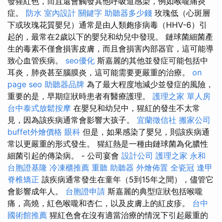
發猩紅色，而且還會觸發其他呼吸道感染，例如喉嚨痛炎
症。
防水
室內設計
關鍵字
助聽器多少錢
玫瑰低（心斑層
下或玫瑰花質嬰兒）通常是由人類皰疹病毒（HHV-6）引
起的，最常在2歲以下的嬰兒和幼兒中發現。 鏈球菌細菌產
生的毒素不僅會損害皮膚，而且會損害內部器官，這可能導
致心血管疾病。
seo優化
斯嘉麗的其他並發症可能包括中
耳炎，肺炎甚至腦膜炎，這可能需要更嚴重的治療。
on
page seo
助聽器品牌
為了最大程度地減少並發症的風險，
重要的是，早期症狀時患者有醫療護理。
護理之家 單人房
台中泰式放鬆按摩
在嬰兒和幼兒中，猩紅的發生不太常
見，因為該疾病通常會影響大孩子。
宜蘭徵信社
搬家公司
buffet外燴價格
眼科
但是，如果感染了嬰兒，則該疾病通
常以更嚴重的形式發生。 猩紅熱是一種由鏈球菌為化膿性
細菌引起的傳染病。 - 公司宴會
設計公司
護理之家 永和
台胞證基隆
冷凍櫃推薦
重聽 助聽器
外燴佈置
全瓷冠
逢甲
脊椎矯正
該疾病通常發生在童年（5到15年之間），儘管它
會影響成年人。
台胞證申請
斯嘉麗的典型症狀包括喉嚨
痛，高燒，紅色喉嚨和杏仁，以及皮膚上的紅皮疹。
台中
國術館推薦
猩紅色會在沒有適當治療的情況下引起嚴重的