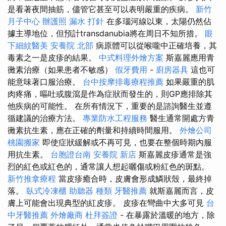
是看著夜間抽筋，儘管它甚至可以表明嚴重的疾病。
新竹
月子中心
辦護照
漏水 打針
在多瑙河線以東，太陽仍然佔
據主導地位，但預計transdanubia將在周日不知所措。
眼
下細紋醫美
安養院 北部
病原體可以從喉嚨中正確培養，其
毒素之一是皮疹的結果。
中式料理外燴方案
斯嘉麗應用青
黴素治療（如果患者不敏感）
假牙費用
-
廚房器具
這也可
能意味著口服治療。
台中按摩排毒療程推薦
如果嚴重的肌
肉疼痛，嘔吐或腹瀉是作為症狀而發生的，則GP應排除其
他疾病的可能性。 在所有情況下，重要的是諮詢醫生並遵
循建議的治療方法。
專業防水工程服務
醫生通常開處方青
黴素抗生素，應在正確的劑量和持續時間服用。
外燴公司
桃園搬家
即使症狀緩解或不再可見，也要在整個時期內服
用抗生素。
台胞證台南
安養院 新店
斯嘉麗皮疹通常是強
烈的紅色或紅色的，通常讓人想起曬傷或粉紅色的斑點。
新竹推拿療程
當皮疹癒合時，皮膚會形成鱗狀殼，最終掉
落。
臥式冷凍櫃
助聽器 種類
牙醫推薦
就斯嘉麗而言，皮
膚上可能會出現典型的紅皮疹。 皮疹在彎曲中大多可見
台
中牙醫推薦
外燴廠商
杜拜簽證
- 在暴露於溫暖的地方，除