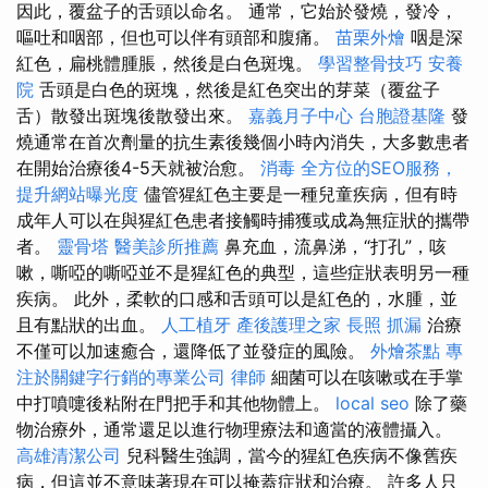
因此，覆盆子的舌頭以命名。 通常，它始於發燒，發冷，
嘔吐和咽部，但也可以伴有頭部和腹痛。
苗栗外燴
咽是深
紅色，扁桃體腫脹，然後是白色斑塊。
學習整骨技巧
安養
院
舌頭是白色的斑塊，然後是紅色突出的芽菜（覆盆子
舌）散發出斑塊後散發出來。
嘉義月子中心
台胞證基隆
發
燒通常在首次劑量的抗生素後幾個小時內消失，大多數患者
在開始治療後4-5天就被治愈。
消毒
全方位的SEO服務，
提升網站曝光度
儘管猩紅色主要是一種兒童疾病，但有時
成年人可以在與猩紅色患者接觸時捕獲或成為無症狀的攜帶
者。
靈骨塔
醫美診所推薦
鼻充血，流鼻涕，“打孔”，咳
嗽，嘶啞的嘶啞並不是猩紅色的典型，這些症狀表明另一種
疾病。 此外，柔軟的口感和舌頭可以是紅色的，水腫，並
且有點狀的出血。
人工植牙
產後護理之家
長照
抓漏
治療
不僅可以加速癒合，還降低了並發症的風險。
外燴茶點
專
注於關鍵字行銷的專業公司
律師
細菌可以在咳嗽或在手掌
中打噴嚏後粘附在門把手和其他物體上。
local seo
除了藥
物治療外，通常還足以進行物理療法和適當的液體攝入。
高雄清潔公司
兒科醫生強調，當今的猩紅色疾病不像舊疾
病，但這並不意味著現在可以掩蓋症狀和治療。 許多人只