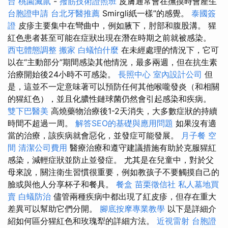
台
桃園滅鼠
-
撥筋技術證照班
皮膚通常會在撫摸時會產生“
台胞證申請
台北牙醫推薦
Smirgli紙一樣”的感覺。
泰國簽
證
皮疹主要集中在彎曲中，例如腋下，肘部和腹股溝。 猩
紅色患者甚至可能在症狀出現在潛在時期之前就被感染。
西屯體態調整
搬家
白蟻怕什麼
在未經處理的情況下，它可
以在“主動部分”期間感染其他情況，最多兩週，但在抗生素
治療開始後24小時不可感染。
長照中心
室內設計公司
但
是，這並不一定意味著可以預防任何其他喉嚨發炎（和相關
的猩紅色），並且化膿性鏈球菌仍然會引起感染和疾病。
雙下巴醫美
高燒藥物治療後1-2天消失，大多數症狀的持續
時間不超過一周。
解答SEO的基礎與應用問題
如果沒有適
當的治療，該疾病就會惡化，並發症可能發展。
月子餐
空
間
清潔公司費用
醫療治療和遵守建議措施有助於克服猩紅
感染，減輕症狀並防止並發症。 尤其是在兒童中，對於父
母來說，關注衛生習慣很重要，例如教孩子不要觸摸自己的
臉或與他人分享杯子和餐具。
餐盒
苗栗徵信社
私人墓地買
賣
白蟻防治
儘管兩種疾病中都出現了紅皮疹，但存在重大
差異可以幫助它們分開。
腳底按摩專業教學
以下是詳細介
紹如何區分猩紅色和玫瑰犁的詳細方法。
近視雷射
台胞證