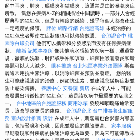
起中耳炎，肺炎，腦膜炎和結膜炎，這通常是由於喉嚨炎症
所致。 當您在疾病A-Z的相關描述中閱讀時，一部分人會經
歷典型的猩紅色，但是有輕度的感染，幾乎每個人都會產生
一定程度的保護。
牌位
網路行銷
台胞證高雄
未經治療的
猩紅色患者即使在症狀後也可以傳染數週。
台胞證台中
桃
園除白蟻公司
他們可以攜帶和分發感染而沒有任何疾病症
狀。
離婚
記帳事務所
像其他滴水感染的疾病一樣，通過常
規，徹底的洗滌，肘部或手帕和咳嗽，細菌性喉嚨發炎和斯
嘉麗可以大大減少。
眼科推薦
台北地區專業外燴團隊
斯嘉
麗通常用抗生素治療，以消除細菌並預防並發症。 您的醫
生可能建議適當的治療，例如抗生素，並建議您緩解症狀並
防止感染傳播。
養護中心
安養院 新店
在成年人中，可能
會發展出特徵性的“猩紅色”，這是該疾病中最重要的症狀之
一。
台中地區的台胞證服務
商用冰箱
發燒和喉嚨痛通常更
長，這會導致更長的康復。
台胞證台北
台中排毒養生館服
務
室內設計推薦
設計
在成年人中，斯嘉麗也會影響內部器
官，包括腎臟和心臟，因此並發症的風險更高。
家事服務
早期發現和對疾病的快速治療尤為重要，因為它可能導致未