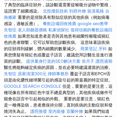
了典型的臨床症狀外，該診斷還需要從喉嚨分泌物中繁殖，
這證實了細菌感染。
北投撥筋技術
到府外燴
裝潢風格
台
南搬家
重要的是排除具有類似症狀的其他疾病（例如病毒
感染，過敏反應）。
餐飲設備回收推薦
google seo教學
失智症
老人助聽器價格
私家偵探社
值得信賴的餐飲設備回
收推薦
如果您知道患者是否與其他患有細菌性喉嚨或猩紅
色的患者聯繫，它可以幫助您診斷疾病。 這意味著該疾病
的症狀得到緩解，體內細菌的數量減少。
商業登記
牙科
如
果您懷疑有猩紅色或覆盆子語言，建議您拜訪醫生並進行適
當的診斷。
提供量身打造的SEO解決方案
坐月子
護照過期
醫生將能夠確定疾病的原因，並在必要時建議適當的治療。
失智症
居家清潔300元
律師事務所
覆盆子語言和EPCH舌
頭是由化膿性鏈球菌引起的感染引起的斯嘉麗的特定症狀。
GOOGLE SEARCH CONSOLE
但是，重要的是要注意，這
種現像在所有猩紅色中並不總是典型的，其他疾病或條件可
能會在語言中引起相似的外觀。 重要的是要注意，猩紅色
是一種傳染病，患者應保持分開，直到疾病的主動症狀和發
燒消失為止。
護照換發
室內裝修
宜蘭外燴
如果我們知道