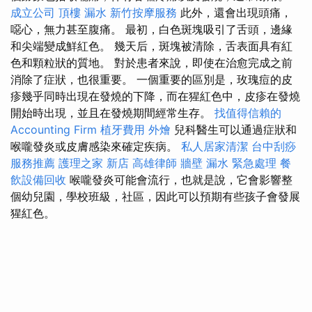
成立公司
頂樓 漏水
新竹按摩服務
此外，還會出現頭痛，
噁心，無力甚至腹痛。 最初，白色斑塊吸引了舌頭，邊緣
和尖端變成鮮紅色。 幾天后，斑塊被清除，舌表面具有紅
色和顆粒狀的質地。 對於患者來說，即使在治愈完成之前
消除了症狀，也很重要。 一個重要的區別是，玫瑰痘的皮
疹幾乎同時出現在發燒的下降，而在猩紅色中，皮疹在發燒
開始時出現，並且在發燒期間經常生存。
找值得信賴的
Accounting Firm
植牙費用
外燴
兒科醫生可以通過症狀和
喉嚨發炎或皮膚感染來確定疾病。
私人居家清潔
台中刮痧
服務推薦
護理之家 新店
高雄律師
牆壁 漏水 緊急處理
餐
飲設備回收
喉嚨發炎可能會流行，也就是說，它會影響整
個幼兒園，學校班級，社區，因此可以預期有些孩子會發展
猩紅色。