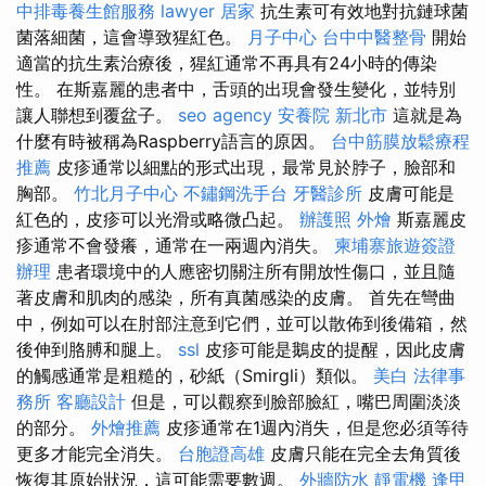
中排毒養生館服務
lawyer
居家
抗生素可有效地對抗鏈球菌
菌落細菌，這會導致猩紅色。
月子中心
台中中醫整骨
開始
適當的抗生素治療後，猩紅通常不再具有24小時的傳染
性。 在斯嘉麗的患者中，舌頭的出現會發生變化，並特別
讓人聯想到覆盆子。
seo agency
安養院 新北市
這就是為
什麼有時被稱為Raspberry語言的原因。
台中筋膜放鬆療程
推薦
皮疹通常以細點的形式出現，最常見於脖子，臉部和
胸部。
竹北月子中心
不鏽鋼洗手台
牙醫診所
皮膚可能是
紅色的，皮疹可以光滑或略微凸起。
辦護照
外燴
斯嘉麗皮
疹通常不會發癢，通常在一兩週內消失。
柬埔寨旅遊簽證
辦理
患者環境中的人應密切關注所有開放性傷口，並且隨
著皮膚和肌肉的感染，所有真菌感染的皮膚。 首先在彎曲
中，例如可以在肘部注意到它們，並可以散佈到後備箱，然
後伸到胳膊和腿上。
ssl
皮疹可能是鵝皮的提醒，因此皮膚
的觸感通常是粗糙的，砂紙（Smirgli）類似。
美白
法律事
務所
客廳設計
但是，可以觀察到臉部臉紅，嘴巴周圍淡淡
的部分。
外燴推薦
皮疹通常在1週內消失，但是您必須等待
更多才能完全消失。
台胞證高雄
皮膚只能在完全去角質後
恢復其原始狀況，這可能需要數週。
外牆防水
靜電機
逢甲