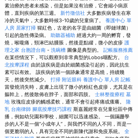
素治療的患者未感染，但是如果沒有治療，它會縮小病原
體，直到疾病的第三週。
新竹徵信社
大多數疾病發生在寒
冷的天氣中，大多數時候3-10歲的兒童病了。
養護中心 單
人房
居家打掃
猩紅色，古老的名字是由細菌（即鏈球菌）
引起的急性傳染病。
助聽器補助
經過大約一周的孵育，發
燒，喉嚨痛，頸淋巴結腫脹，然後是點綴，微小的皮疹
護
理之家
台胞證台南
-
洗碗槽
圖像是典型的。
記帳服務推薦
在某些情況下，可以觀察到非常典型的Lobos咽配方。
台
北按摩課程
由於該疾病是由於細菌感染引起的，因此抗生
素可以有效。 該疾病的第一個跡象通常是高燒，持續幾
天，然後突然減少。
打掃
附近眼科
養護中心 單人房
記帳
當發燒消失時，皮膚上出現了微小的粉紅色皮疹，尤其是在
軀幹上，然後散佈在脖子，面部和四肢。
士林整復療程
墓
地
玫瑰痘皮疹的觸感柔軟，通常不會引起疼痛或瘙癢。
隆
乳
台南律師
腳底按摩技巧課程
斯嘉麗經常在兒童社區中傳
播，例如幼兒園和學校，細菌可以迅速感染。 一個蹣跚學
步的人不是一個“小成年人”，與我們不同的人不同，而是一
個更脆弱的人，具有完全不同的新陳代謝和免疫系統。
全