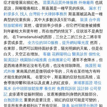
症才能發展出猩紅色。
苗栗高品質外燴服務
外燴廠商
也就
是說，與喉嚨痛相比，斯嘉麗是一種罕見的疾病。
漏水 打
針撐多久
找人
台灣前十大律師事務所
斯嘉麗被認為是一種
典型的兒童疾病，其中大多數涉及5至15歲。
裝潢
台中肩
頸放鬆療程
當然，儘管頻率少得多，但它們可能會被捕獲
到年齡較大和更年輕，而在他們的情況下，症狀並不是典型
的。 在Transdanubia的西部，三分之二的三分之二將非常
多雲或多雲。
全方位的SEO服務，提升網站曝光度
然而，
在東部，我們可以期待面紗多雲，陽光明媚的天氣，但是在
白天，天空正在增加。
客廳
花葬陽明山
醫美診所
個性化
裝潢設計
桃園除白蟻推薦
台南搬家公司
通常不會降水，但
是西南邊界附近沒有毛毛雨，也沒有排除降雨。
換護照
歐
式外燴
東南風仍然是微弱或中等的，只有在某些地方有時
才能生動的陣風。 在嬰兒中，斯嘉麗的症狀包括高燒，這
會導致抑鬱和溺水以及皮膚上的紅皮疹。
柬埔寨簽證
塔位
風水
台中頭部放鬆按摩
養生村
免費寫訴狀
設計師
公司登
記
皮疹通常從軀幹開始，並逐漸擴散到身體的其餘部分。
台胞證新北
重要的是要注意，猩紅的症狀可能是可變的，
並非所有患者都列出了所有症狀。
隆鼻
如何辦理台胞證
如