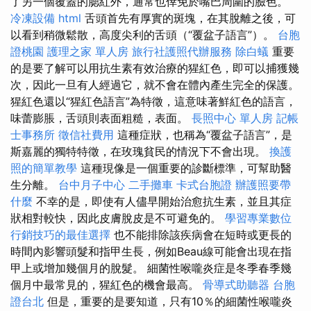
了另一個覆蓋的腮紅外，通常也倖免於嘴巴周圍的臉色。
冷凍設備
html
舌頭首先有厚實的斑塊，在其脫離之後，可
以看到稍微鬆散，高度尖利的舌頭（“覆盆子語言”）。
台胞
證桃園
護理之家 單人房
旅行社護照代辦服務
除白蟻
重要
的是要了解可以用抗生素有效治療的猩紅色，即可以捕獲幾
次，因此一旦有人經過它，就不會在體內產生完全的保護。
猩紅色還以“猩紅色語言”為特徵，這意味著鮮紅色的語言，
味蕾膨脹，舌頭則表面粗糙，表面。
長照中心 單人房
記帳
士事務所
徵信社費用
這種症狀，也稱為“覆盆子語言”，是
斯嘉麗的獨特特徵，在玫瑰貧民的情況下不會出現。
換護
照的簡單教學
這種現像是一個重要的診斷標準，可幫助醫
生分離。
台中月子中心
二手攤車
卡式台胞證
辦護照要帶
什麼
不幸的是，即使有人儘早開始治愈抗生素，並且其症
狀相對較快，因此皮膚脫皮是不可避免的。
學習專業數位
行銷技巧的最佳選擇
也不能排除該疾病會在短時或更長的
時間內影響頭髮和指甲生長，例如Beau線可能會出現在指
甲上或增加幾個月的脫髮。 細菌性喉嚨炎症是冬季春季幾
個月中最常見的，猩紅色的機會最高。
骨導式助聽器
台胞
證台北
但是，重要的是要知道，只有10％的細菌性喉嚨炎