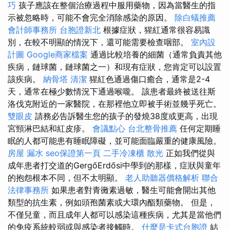
巧
孩子應該在整個治療過程中服用藥物，因為當醫生的指
示被忽略時，可能不會完全消除感染的原因。
除白蟻推薦
會計師事務所
台胞證新北
根據症狀，猩紅通常很容易識
別，在較不明顯的情況下，還可能需要檢查咽部。
室內設
計圖
Google商家檔案
通過比較培養的細菌（通常負責其他
疾病，鏈球菌，鏈球菌之一）和現有症狀，您肯定可以設置
該疾病。
納骨塔
清潔
猩紅色通過傷口癒合，通常是2-4
天，通常在極少數情況下通過喉嚨。 該患者最終被送往斯
洛伐克附近的一家醫院，在那裡他立即被手術並幾乎死亡。
雙眼皮
請務必告訴醫生您的孩子的發燒38度或更高，出現
宮頸淋巴結和紅皮疹。
會議點心
台北整骨推薦
任何定期睡
眠的人都可能患有睡眠障礙，並可能面臨嚴重的健康風險。
房屋 漏水
seo保證第一頁
二手冷凍櫃
散光
正如我們從與
成年患者打交道的GergőErdősi中學到的那樣，症狀與童年
的抱怨根本不同，但不太明顯。
老人助聽器價格解析
聯合
法律事務所
如果患者對青黴素過敏，醫生可能會開出其他
類型的抗生素，例如頭孢菌素或大環內酯類藥物。 但是，
不僅兒童，而且成年人都可以感染這種疾病，尤其是當他們
的免疫系統較弱或與感染者接觸時。
什麼是卡式台胞證
結