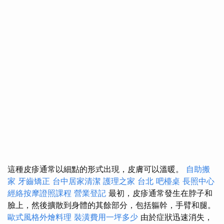
這種皮疹通常以細點的形式出現，皮膚可以溫暖。
自助搬
家
牙齒矯正
台中居家清潔
護理之家 台北
吧檯桌
長照中心
經絡按摩證照課程
營業登記
最初，皮疹通常發生在脖子和
臉上，然後擴散到身體的其餘部分，包括軀幹，手臂和腿。
歐式風格外燴料理
裝潢費用一坪多少
由於症狀迅速消失，