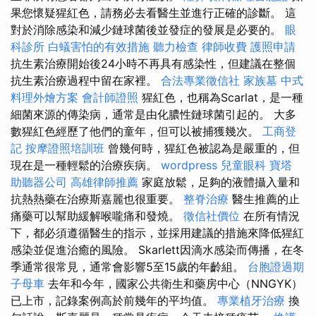
果您懷疑猩紅色，請務必去看醫生並進行正確的診斷。 這
對於消除感染和減少鏈球菌後並發症的發展是必要的。
眼
科診所
白蟻害怕的有效措施
聽力檢查
律師收費
護照申請
抗生素治療開始後24小時不再具有感染性，但建議在整個
抗生素治療過程中留在家裡。
合法專業徵信社
家族墓
中式
料理外燴方案
會計師證照
猩紅色，也稱為Scarlat，是一種
細菌來源的傳染病，通常是由化膿性鏈球菌引起的。 大多
數猩紅色經歷了他們的童年，但可以被捕獲幾次。
工商登
記
按摩證照培訓班
曾幾何時，猩紅色被認為是嚴重的，但
現在是一種輕鬆的治療疾病。
wordpress
兒童眼科
寶塔
助聽器公司
高雄律師推薦
家庭放鬆，足夠的液體攝入量和
抗熱熱藥在治療斯嘉麗也很重要。
整脊治療
醫生推薦的止
痛藥可以幫助緩解喉嚨痛和發燒。
徵信社價位
在所有情況
下，都必須遵循醫生的指示，並採用建議的措施來降低猩紅
感染並促進治癒的風險。 Skarlett因滴水感染而傳播，在冬
季通常很常見，通常會影響5至15歲的年齡組。
台胞證過期
子母車
去年和今年，國家公共衛生和藥房中心（NNGYK）
已上市，記錄案例高於前幾年的平均值。
專業植牙治療
換