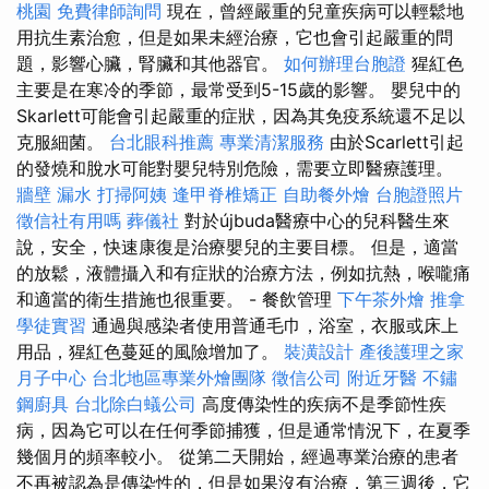
桃園
免費律師詢問
現在，曾經嚴重的兒童疾病可以輕鬆地
用抗生素治愈，但是如果未經治療，它也會引起嚴重的問
題，影響心臟，腎臟和其他器官。
如何辦理台胞證
猩紅色
主要是在寒冷的季節，最常受到5-15歲的影響。 嬰兒中的
Skarlett可能會引起嚴重的症狀，因為其免疫系統還不足以
克服細菌。
台北眼科推薦
專業清潔服務
由於Scarlett引起
的發燒和脫水可能對嬰兒特別危險，需要立即醫療護理。
牆壁 漏水
打掃阿姨
逢甲脊椎矯正
自助餐外燴
台胞證照片
徵信社有用嗎
葬儀社
對於újbuda醫療中心的兒科醫生來
說，安全，快速康復是治療嬰兒的主要目標。 但是，適當
的放鬆，液體攝入和有症狀的治療方法，例如抗熱，喉嚨痛
和適當的衛生措施也很重要。 - 餐飲管理
下午茶外燴
推拿
學徒實習
通過與感染者使用普通毛巾，浴室，衣服或床上
用品，猩紅色蔓延的風險增加了。
裝潢設計
產後護理之家
月子中心
台北地區專業外燴團隊
徵信公司
附近牙醫
不鏽
鋼廚具
台北除白蟻公司
高度傳染性的疾病不是季節性疾
病，因為它可以在任何季節捕獲，但是通常情況下，在夏季
幾個月的頻率較小。 從第二天開始，經過專業治療的患者
不再被認為是傳染性的，但是如果沒有治療，第三週後，它