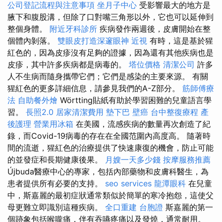
公司登記流程與注意事項
坐月子中心
受影響最大的地方是
腋下和腹股溝，但除了口對嘴三角形以外，它也可以延伸到
整個身體。
附近牙科診所
疾病發作兩週後，皮膚開始在整
個體內剝落。
雙眼皮打造深邃眼神
近視
有時，這是基於猩
紅色的，因為皮疹沒有足夠的證據，因為還有其他疾病也是
皮疹，其中許多疾病都是病毒的。
塔位價格
清潔公司
許多
人不生病而隨身攜帶它們；它們是感染的主要來源。 有關
猩紅色的更多詳細信息，請參見我們的A-Z部分。
筋師傅療
法
自助餐外燴
Wörtting貼紙有助於學習困難的兒童語言學
習。
長照2.0
居家清潔費用
墊下巴
壁癌
台中整復療程
產
後護理
營業用冰箱
在美國，流感疾病的數量再次創造了紀
錄，而Covid-19病毒的存在在全國范圍內高度高。 隨著時
間的流逝，猩紅色的治療提供了快速康復的機會，防止可能
的並發症和長期健康後果。
月嫂一天多少錢
按摩服務推薦
Újbuda醫療中心的專家，​​包括內部藥物和皮膚科醫生，為
患者提供所有必要的支持。
seo services
龍潭眼科
在兒童
中，斯嘉麗的最初症狀通常類似於簡單的寒冷抱怨，這使父
母更難立即識別這種疾病。
全口重建
台胞證
斯嘉麗的第一
個跡象包括喉嚨痛，伴有吞嚥疼痛以及發燒，通常耐用。