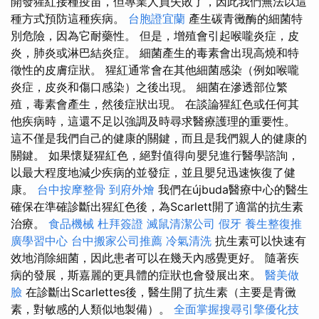
開發猩紅接種疫苗，但專業人員失敗了，因此我們無法以這
種方式預防這種疾病。
台胞證宜蘭
產生碳青黴酶的細菌特
別危險，因為它耐藥性。 但是，增殖會引起喉嚨炎症，皮
炎，肺炎或淋巴結炎症。 細菌產生的毒素會出現高燒和特
徵性的皮膚症狀。 猩紅通常會在其他細菌感染（例如喉嚨
炎症，皮炎和傷口感染）之後出現。 細菌在滲透部位繁
殖，毒素會產生，然後症狀出現。 在談論猩紅色或任何其
他疾病時，這還不足以強調及時尋求醫療護理的重要性。
這不僅是我們自己的健康的關鍵，而且是我們親人的健康的
關鍵。 如果懷疑猩紅色，絕對值得向嬰兒進行醫學諮詢，
以最大程度地減少疾病的並發症，並且嬰兒迅速恢復了健
康。
台中按摩整骨
到府外燴
我們在újbuda醫療中心的醫生
確保在準確診斷出猩紅色後，為Scarlett開了適當的抗生素
治療。
食品機械
杜拜簽證
滅鼠清潔公司
假牙
養生整復推
廣學習中心
台中搬家公司推薦
冷氣清洗
抗生素可以快速有
效地消除細菌，因此患者可以在幾天內感覺更好。 隨著疾
病的發展，斯嘉麗的更具體的症狀也會發展出來。
醫美做
臉
在診斷出Scarlettes後，醫生開了抗生素（主要是青黴
素，對敏感的人類似地製備）。
全面掌握搜尋引擎優化技