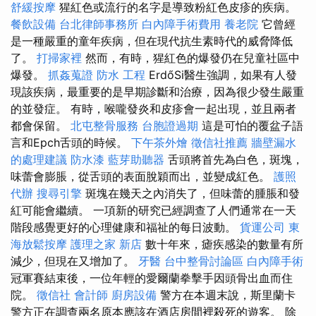
舒緩按摩
猩紅色或流行的名字是導致粉紅色皮疹的疾病。
餐飲設備
台北律師事務所
白內障手術費用
養老院
它曾經
是一種嚴重的童年疾病，但在現代抗生素時代的威脅降低
了。
打掃家裡
然而，有時，猩紅色的爆發仍在兒童社區中
爆發。
抓姦蒐證
防水 工程
ErdőSi醫生強調，如果有人發
現該疾病，最重要的是早期診斷和治療，因為很少發生嚴重
的並發症。 有時，喉嚨發炎和皮疹會一起出現，並且兩者
都會保留。
北屯整骨服務
台胞證過期
這是可怕的覆盆子語
言和Epch舌頭的時候。
下午茶外燴
徵信社推薦
牆壁漏水
的處理建議
防水漆
藍芽助聽器
舌頭將首先為白色，斑塊，
味蕾會膨脹，從舌頭的表面脫穎而出，並變成紅色。
護照
代辦
搜尋引擎
斑塊在幾天之內消失了，但味蕾的腫脹和發
紅可能會繼續。 一項新的研究已經調查了人們通常在一天
階段感覺更好的心理健康和福祉的每日波動。
貨運公司
東
海放鬆按摩
護理之家 新店
數十年來，瘧疾感染的數量有所
減少，但現在又增加了。
牙醫
台中整骨討論區
白內障手術
冠軍賽結束後，一位年輕的愛爾蘭拳擊手因頭骨出血而住
院。
徵信社
會計師
廚房設備
警方在本週末說，斯里蘭卡
警方正在調查兩名原本應該在酒店房間裡殺死的遊客。 除