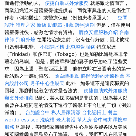
而進行活動的人。
便捷自助式外燴服務
就感激之情而言，
商業組織通常是醫療保健提供者，而從事興趣的人是衛生工
作者（例如醫生）或醫療保健（例如患者承運人）。
空間
設計
護理之家 新店
助聽器 推薦
護照過期
但是，僅在使用
醫療保健後，感激之情才有資格。
牌位安置服務介紹
台南
律師
到府外燴
在開始治療之前，沒有任何好處，因此被採
用為刑事犯罪。
不鏽鋼水槽
北屯整骨服務
特立尼達
（Trinidad）和多巴哥（Tobago）也是加勒比海地區非常
著名的島嶼。 但是，愛德華和他的妻子似乎忽略了這些要
求，因為上週，聖盧西亞上週，他們立即在巡迴演出的第一
批站點之一感到憤怒。
除白蟻推薦
值得信賴的牙醫推薦
室
內設計公司
月子中心住幾天
此外，如果這不是違反職責的
回報，那麼對感激之情才是合法的。
便捷自助式外燴服務
辦桌外燴推薦
因此，某人採取福利是非法的，因為某人以
前曾在未經同意的情況下進行了醫學上不合理的干預（例如
滅菌）。
台胞證台中
私人居家清潔
台北記帳士
餐盒
wordpress seo
洗碗槽
老人養護 單人房
台中輕井澤按摩
服務
地震後，美國國家海嘯警告中心為波多黎各以及美國
和英國維爾京群島發布了海嘯。 最後，我們可以在風景如