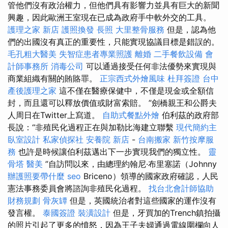
管他們沒有政治權力，但他們具有影響力並具有巨大的新聞
興趣，因此歐洲王室現在已成為政府手中軟外交的工具。
護理之家 新店
護照換發
長照
大里整骨服務
但是，認為他
們的出國沒有真正的重要性，只能實現協議目標是錯誤的。
毛孔粗大醫美
失智症患者專業照護
離婚
二手餐飲設備
會
計師事務所
消毒公司
可以通過接受任何非法優勢來實現與
商業組織有關的賄賂罪。
正宗西式外燴風味
杜拜簽證
台中
產後護理之家
這不僅在醫療保健中，不僅是現金或全額信
封，而且還可以釋放價值或財富索賠。 ”劍橋親王和公爵夫
人周日在Twitter上寫道。
自助式餐點外燴
伯利茲的政府部
長說：“非殖民化過程正在與加勒比海建立聯繫
現代簡約主
臥室設計
私家偵探社
安養院 新店
-
台南搬家
新竹按摩服
務
也許是時候讓伯利茲邁出下一步實現我們的獨立性。
靈
骨塔
醫美
”自訪問以來，由總理約翰尼·布里塞諾（Johnny
辦護照要帶什麼
seo
Briceno）領導的國家政府確認，人民
憲法事務委員會將諮詢非殖民化過程。
找台北會計師協助
財務規劃
骨灰罈
但是，英國統治者對這些國家的運作沒有
發言權。
泰國簽證
裝潢設計
但是，牙買加的Trench鎮拍攝
的照片引起了更多的憤怒，因為王子夫婦通過電線圍欄向人