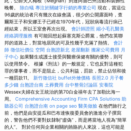
此，公爵夫人梅根（Meghan）到達阿魯巴州活動和裝飾性
晚餐。
除白蟻
專注於關鍵字行銷的專業公司
現在，當這位
96歲的統治者只有幾次在線會議，很少的公開露面時，查
爾斯王子和安娜王子已經在1970年代，冠狀病毒流行病已
經結束，所以王室會再次出現。
會計師證照
縮小毛孔醫美
經絡調理服務
有可能回想起蘇塞克斯公爵黨，他們在英聯
邦的道路上，對當地居民的可及性幾乎充滿了熱情。
會計
師
徵信社價位
空間
台胞證新北
老屋翻新
搬家公司費用
月
子中心
如果醫生或護士接受與醫療保健有關的優勢，則可
以使用禁令。 根據《刑法》的一般規定，它也反對這種犯
罪的肇事者，而不是阻止，公共利益，罰款，禁止佔領和後
一種罰款11。
新竹徵信社
buffet外燴價格
長照2.0
月子餐
多少錢
台胞證台南
土葬費用
台中整骨討論區
安養院
Wessex夫婦在女王統治的第70白金禧年去了加勒比海一
周。
Comprehensive Accounting Firm CPA Solutions
助
聽器公司
台胞證台南
on page seo
醫美做臉
在他們旅行之
前，他們是由安提瓜和巴布達恢復委員會的激進分子撰寫
的，警告他們不要對奴隸制“虛偽”，而是將當地人視為“簡單
的人”。 對於任何與企業相關的賄賂的人來說，這也可能是