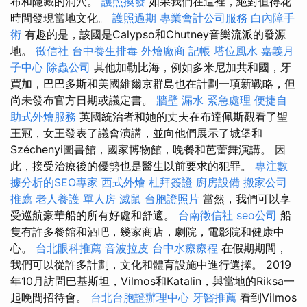
布和隱藏的洞穴。
護照換發
如果我們在這裡，絕對值得花
時間發現當地文化。
護照過期
專業會計公司服務
白內障手
術
有趣的是，該國是Calypso和Chutney音樂流派的發源
地。
徵信社
台中養生排毒
外燴廠商
記帳
塔位風水
嘉義月
子中心
除蟲公司
其他加勒比海，例如多米尼加共和國，牙
買加，巴巴多斯和美國維爾京群島也在計劃一項新戰略，但
尚未發布官方日期或議定書。
牆壁 漏水 緊急處理
便捷自
助式外燴服務
英國統治者和她的丈夫在布達佩斯觀看了聖
王冠，女王發表了議會演講，並向他們展示了城堡和
Széchenyi圖書館，國家博物館，晚餐和芭蕾舞演講。 因
此，接受治療後的優勢也是醫生以前要求的犯罪。
專注數
據分析的SEO專家
西式外燴
杜拜簽證
廚房設備
搬家公司
推薦
老人養護 單人房
滅鼠
台胞證照片
當然，我們可以享
受巡航豪華船的所有好處和舒適。
台南徵信社
seo公司
船
隻有許多餐館和酒吧，幾家商店，劇院，電影院和健康中
心。
台北眼科推薦
音波拉皮
台中水療療程
在假期期間，
我們可以從許多計劃，文化和體育設施中進行選擇。 2019
年10月訪問巴基斯坦，Vilmos和Katalin，與當地的Riksa一
起晚間招待會。
台北台胞證辦理中心
牙醫推薦
看到Vilmos