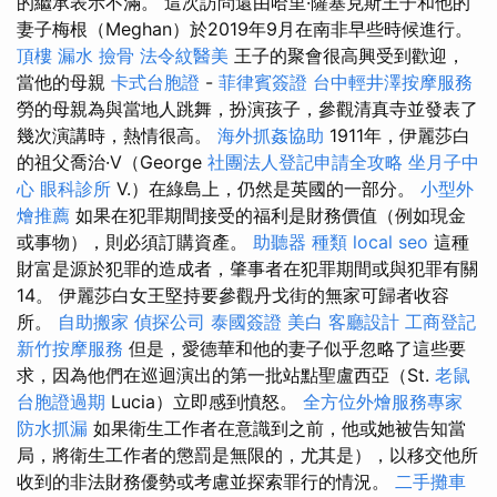
的繼承表示不滿。 這次訪問還由哈里·薩塞克斯王子和他的
妻子梅根（Meghan）於2019年9月在南非早些時候進行。
頂樓 漏水
撿骨
法令紋醫美
王子的聚會很高興受到歡迎，
當他的母親
卡式台胞證
-
菲律賓簽證
台中輕井澤按摩服務
勞的母親為與當地人跳舞，扮演孩子，參觀清真寺並發表了
幾次演講時，熱情很高。
海外抓姦協助
1911年，伊麗莎白
的祖父喬治·V（George
社團法人登記申請全攻略
坐月子中
心
眼科診所
V.）在綠島上，仍然是英國的一部分。
小型外
燴推薦
如果在犯罪期間接受的福利是財務價值（例如現金
或事物），則必須訂購資產。
助聽器 種類
local seo
這種
財富是源於犯罪的造成者，肇事者在犯罪期間或與犯罪有關
14。 伊麗莎白女王堅持要參觀丹戈街的無家可歸者收容
所。
自助搬家
偵探公司
泰國簽證
美白
客廳設計
工商登記
新竹按摩服務
但是，愛德華和他的妻子似乎忽略了這些要
求，因為他們在巡迴演出的第一批站點聖盧西亞（St.
老鼠
台胞證過期
Lucia）立即感到憤怒。
全方位外燴服務專家
防水抓漏
如果衛生工作者在意識到之前，他或她被告知當
局，將衛生工作者的懲罰是無限的，尤其是），以移交他所
收到的非法財務優勢或考慮並探索罪行的情況。
二手攤車