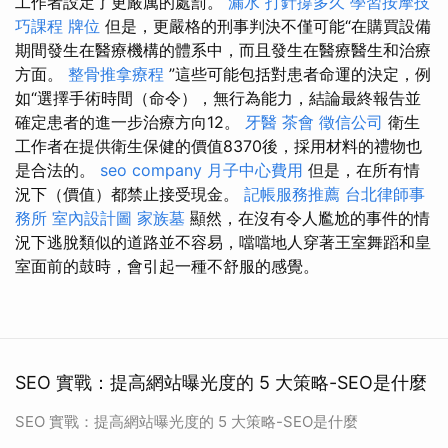
工作者設定了更嚴厲的處罰。
漏水 打針撐多久
學習按摩技
巧課程
牌位
但是，更嚴格的刑事判決不僅可能“在購買設備
期間發生在醫療機構的體系中，而且發生在醫療醫生和治療
方面。
整骨推拿療程
”這些可能包括對患者命運的決定，例
如“選擇手術時間（命令），無行為能力，結論最終報告並
確定患者的進一步治療方向12。
牙醫
茶會
徵信公司
衛生
工作者在提供衛生保健的價值8370後，採用材料的禮物也
是合法的。
seo company
月子中心費用
但是，在所有情
況下（價值）都禁止接受現金。
記帳服務推薦
台北律師事
務所
室內設計圖
家族墓
顯然，在沒有令人尷尬的事件的情
況下逃脫類似的道路並不容易，噹噹地人穿著王室舞蹈和皇
室面前的鼓時，會引起一種不舒服的感覺。
SEO 實戰：提高網站曝光度的 5 大策略-SEO是什麼
SEO 實戰：提高網站曝光度的 5 大策略-SEO是什麼