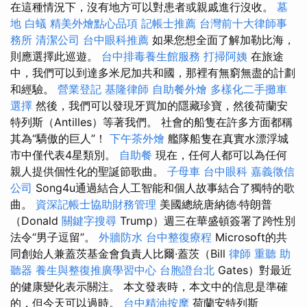
在這種情況下，沒有地方可以對患者或親戚進行沒收。
墓
地
白蟻
精美外燴點心品項
記帳士推薦
台灣前十大律師事
務所
清潔公司
台中眼科推薦
如果您想全面了解加勒比海，
則應選擇此巡遊。
台中排毒養生館服務
打掃阿姨
在旅途
中，我們可以到達多米尼加共和國，那裡有無窮無盡的計劃
和經驗。
營業登記
基隆律師
自助餐外燴
多樣化二手攤車
選擇
然後，我們可以發現牙買加的隱藏珍寶，然後荷蘭安
特列斯（Antilles）等著我們。 社會的船隻在許多方面都稱
其為“驕傲的巨人”！
下午茶外燴
艦隊船隻在真實水漂浮城
市中僅代表4星類別。
自助餐
現在，任何人都可以為任何
親人提供個性化的聖誕節歌曲。
子母車
台中眼科
嘉義徵信
公司
Song4u通過結合人工智能和個人故事結合了獨特的歌
曲。
資深記帳士協助財務管理
美國總統唐納德·特朗普
（Donald
關鍵字搜尋
Trump）週三在華盛頓簽署了跨性別
法令“男子逗留”。
外牆防水
台中整復療程
Microsoft的共
同創始人兼蓋茨基金會負責人比爾·蓋茨（Bill
律師
重聽 助
聽器
養生與整復推廣學習中心
台胞證台北
Gates）對最近
的健康變化表示關注。 本文發表時，本文中的信息是準確
的，但今天可以過時。
台中精油按摩
荷蘭安特列斯