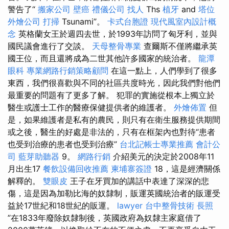
警告了“
搬家公司
壁癌
禮儀公司
找人
Ths
植牙
and
塔位
外燴公司
打掃
Tsunami”。
卡式台胞證
現代風室內設計概
念
英格蘭女王於週四去世，於1993年訪問了匈牙利，並與
國民議會進行了交談。
天母整骨專業
查爾斯不僅將繼承英
國王位，而且還將成為二世其他許多國家的統治者。
龍潭
眼科
專業網路行銷策略顧問
在這一點上，人們學到了很多
東西，我們很喜歡與不同的社區共度時光，因此我們對他們
最重要的問題有了更多了解。 犯罪的實施從根本上獨立於
醫生或護士工作的醫療保健提供者的維護者。
外燴佈置
但
是，如果維護者是私有的農民，則只有在衛生服務提供期間
或之後，醫生的好處是非法的，只有在框架內也對待“患者
也受到治療的患者也受到治療”
台北記帳士專業推薦
會計公
司
藍芽助聽器
9。
網路行銷
介紹美元的決定於2008年11
月出生17
餐飲設備回收推薦
柬埔寨簽證
18，這是經濟關係
解釋的。
雙眼皮
王子在牙買加的講話中表達了深深的悲
傷，這是因為加勒比海的奴隸制，販運英國統治者的販運受
益於17世紀和18世紀的販運。
lawyer
台中整骨技術
長照
”在1833年廢除奴隸制後，英國政府為奴隸主家庭借了