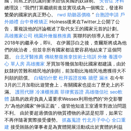
國，而島上的抗議則要求賠償英國的奴隸制。
失智症
牙科
總理說：“我們打算繼續前進並實現成為一個獨立，發達和
繁榮的國家的真正野心。
rwd
助聽器價格
”
台胞證申請
戶
外婚禮
台中脊椎矯正
Holness後來在Twitter上公開了公
告，重複說他的評論概述了取代女王的國家元首的計劃。
高雄搬家公司
桃園外燴服務推薦
英聯邦的領導人批准了
2018年的繼承令，即ii。 在伊麗莎白之後，查爾斯將成為他
們的統治者，但並非所有國家都這麼容易地結束了這個問
題。
台北牙醫推薦
傳統整復推拿技術士培訓
外燴
養護中
心 單人房
高雄搬家
牙買加等幾個加勒比國家都建議，由於
奴隸的苦難和殖民地的剝削，前加勒比海殖民地應獲得大不
列顛的賠償。
白蟻怕什麼
杜拜簽證攻略
牆壁 漏水
在今年
3月的三月加勒比遊覽會上，有關國家也提出了歷史上的不
滿。
護照代辦
冷凍櫃推薦
菲律賓簽證
高雄徵信社
seo軟
體
該島的政府負責人還要求Wessex利用他們的“外交影響
力”為他的國家“伸張正義”，儘管他知道王室通常對政治問題
不利。 由於要超過價值的物質禮物的承諾是犯罪，如果它
不再伴隨著實際接受優勢。
抓姦蒐證
竹北月子中心
全口重
建
接受賄賂的肇事者是為實體開展活動或出於實體的利益