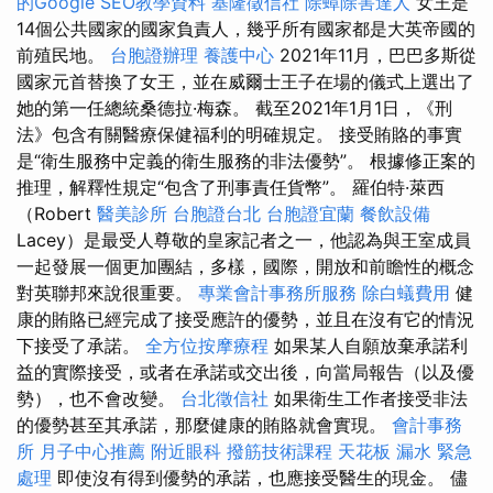
的Google SEO教學資料
基隆徵信社
除蟑除害達人
女王是
14個公共國家的國家負責人，幾乎所有國家都是大英帝國的
前殖民地。
台胞證辦理
養護中心
2021年11月，巴巴多斯從
國家元首替換了女王，並在威爾士王子在場的儀式上選出了
她的第一任總統桑德拉·梅森。 截至2021年1月1日，《刑
法》包含有關醫療保健福利的明確規定。 接受賄賂的事實
是“衛生服務中定義的衛生服務的非法優勢”。 根據修正案的
推理，解釋性規定“包含了刑事責任貨幣”。 羅伯特·萊西
（Robert
醫美診所
台胞證台北
台胞證宜蘭
餐飲設備
Lacey）是最受人尊敬的皇家記者之一，他認為與王室成員
一起發展一個更加團結，多樣，國際，開放和前瞻性的概念
對英聯邦來說很重要。
專業會計事務所服務
除白蟻費用
健
康的賄賂已經完成了接受應許的優勢，並且在沒有它的情況
下接受了承諾。
全方位按摩療程
如果某人自願放棄承諾利
益的實際接受，或者在承諾或交出後，向當局報告（以及優
勢），也不會改變。
台北徵信社
如果衛生工作者接受非法
的優勢甚至其承諾，那麼健康的賄賂就會實現。
會計事務
所
月子中心推薦
附近眼科
撥筋技術課程
天花板 漏水 緊急
處理
即使沒有得到優勢的承諾，也應接受醫生的現金。 儘