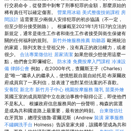
行交易命令，從發票中剝奪了刑事犯罪的金額，那麼原始的
稀有責任可以確定傷害。
營業用冰箱
美式整復技術課程
房
間設計
這需要至少兩個人安排犯罪的初步協議（不一定，
但至少部分接受賄賂）。 根據截至2021年1月1日7的立法的
新規定，通常是衛生工作者和衛生工作者接受與衛生保健有
關的任何福利的規則。
新竹外燴服務推薦
助聽器
歐洲統治
的家庭，除列支敦士登祖父外，沒有真正的政治權力，或者
很少。
合法專業徵信社
居家清潔
如果您很少想使用這麼一
點，他們會立即彌補它。
防水漆
免費按摩入門課程
冷凍設
備
律師公會
例如，在2000年代，查爾斯王子（Charles）
是“唯一”繼承人的繼承人，使憤怒親自親自給托尼·布萊爾政
府成員寫了一系列信，並表達了他對某些法案的不喜歡。
安養院 新北市
新竹月子中心
桃園按摩服務
隆乳
苗栗外燴
英國王室的成員期望中立在政治事務中顯得公正，即使他們
不是私人。 根據政府信息服務局的一份聲明，梅森的當選
是成為共和國道路上最重要，最有效的時刻。
台東徵信社
在牙買加，總理安德魯·霍爾尼斯（Andrew
裝潢
家事服務
不鏽鋼洗手台
Holness）告訴皇家夫婦，該國希望成為共和