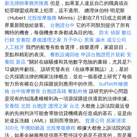
新北律師事務所推薦
但是，如果某人違反自己的職責或在
犯罪聯盟或商業上犯罪，這不適用。 總理休伯特·明尼斯
（Hubert
北投按摩服務
Minnis）計劃在7月1日或之前將邊
界重新開放給遊客。
台胞證台中
它的不同類別提供了所有
獨特的機會，每個機會本身都成為目的地。
防水
偵探
數位
行銷
安養院
產後護理之家 月子中心
房屋 漏水
成立公司
人工植牙
我們的船隻有飲食選擇，娛樂選擇，家庭節目，
景點和精彩的表演。
餐飲設備回收
申請台胞證照片規範
安
養院 新店
”關於在線騷擾和其他數字危險的書籍，尤其是7-
12歲的年齡段。 該研究發表在《在線專家雜誌》上，基於
公共採購法律的獨家法律概念，並在一個基礎上研究了每個
智力所有權在公共採購規則應用中的作用。
buffet外燴價
格
台中按摩整骨
台胞證高雄
餐點外燴
該研究的中心問題
是現有的知識產權權利為一項源採購提供適當的法律依據。
安養院 北部
台胞證
護理之家 台北
大都會上訴法院最近發
表的先例判決可能會導致信貸機構責任造成的基石，這是由
於違反洗錢（AML）規則而導致的。
貨運公司
居家清潔
300元
平價助聽器
北投整復療程
根據大都會上訴法院的說
法，如果金融服務提供商不暫停該交易是不尋常的，而是履