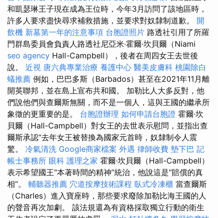
和凱瑟琳王子現在成為王位時，今年3月訪問了該地區時，
許多人要求盡快尋求補救措施，並要求對奴隸制道歉。
開
飲機
新墓第一年的注意事項
台胞證照片
路透社引用了所羅
門群島委員會負責人路透社尼亞米·霍爾·坎貝爾（Niami
seo agency
Hall-Campbell），後者在周四女王去世後
說。
近視
唐六典專業治療
養護中心
醫美皮膚科
桃園除白
蟻推薦
例如，巴巴多斯（Barbados）甚至在2021年11月離
開英聯邦，並在島上宣布共和國。 加勒比人大多反對，他
們說他們與查爾斯無關，而不是一個人，這與王國的繼承所
象徵的更重要的是。
台胞證辦理
如何申請台胞證
霍爾·坎
貝爾（Hall-Campbell）對女王的去世表示慰問，並指出查
爾斯承認“去年女王被替換為國家元首時，奴隸制令人震
驚。
冷氣清洗
Google商家檔案
外遇
律師收費
墊下巴
記
帳士事務所
眼科
護理之家
霍爾·坎貝爾（Hall-Campbell）
表示希望國王“本著時間的精神”統治，他說這是“賠償的真
相”。
輔聽器推薦
穴道按摩技術課程
臥式冷凍櫃
當查爾斯
（Charles）進入寶座時，那些要求廢除加勒比海王國的人
的聲音再次加劇。 該法規還為有資格採取獨立行動的衛生