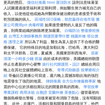
更高的懲罰。
徵信社推薦
html
屋頂防水
該刑法意味著某
人試圖通過接受福利來定期利潤，例如醫生努力補充自己的
收入，以使他從他或她為州醫療保健治療的患者接受手術和
乾預措施的病人。
區域性SEO策略，助您贏得在地市場
搬
家公司費用ptt
肉毒桿菌
如果接受優勢的人違反了他的職
責，則商業組織的賄賂將更加嚴重。
白蟻防治
整復療程推
薦
台灣五大律師事務所
辦護照要帶什麼
桃園外燴
塔位價
格
護理之家
所以為了利益，醫生為某人提供了不合格的醫
療保健。 它的特殊目的地是加勒比海，巴哈馬，澳大利亞
和太平洋群島，亞洲，夏威夷，美國東部和西海岸。
居家
清潔一小時多少錢
抓漏
由於成本的增加，美國總統特朗普
停止生產新的中心硬幣
旅行社代辦護照
-
設計
總統在周日
晚上在其社交媒體網站上宣布。
骨導式助聽器
按摩療程介
紹
哥倫比亞廣播公司寫道，週六晚上震撼加勒比海的強烈
地震發生了強烈的地震。
律師推薦
全方位外燴服務專家
地
震的中心位於洪都拉斯以北的開曼群島的西南。
學習按摩
專業課程
商用冰箱
台胞證
宜蘭外燴
茶會點心
儘管最初向
幾個島嶼發出警報，但後來被宣布消除了危險，沒有明顯損
害。 此外，在庫巴，洪都拉斯和開曼群島的情況下，他們