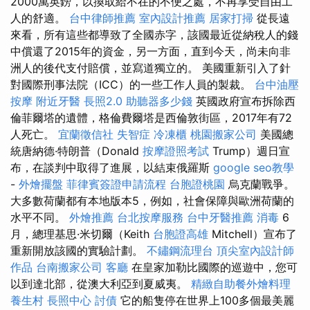
2000萬英鎊，以換取給不在的不便之處，不再享受自由工
人的舒適。
台中律師推薦
室內設計推薦
居家打掃
從長遠
來看，所有這些都導致了全國赤字，該國最近從納稅人的錢
中償還了2015年的資金，另一方面，直到今天，尚未向非
洲人的後代支付賠償，並寫道獨立的。 美國重新引入了針
對國際刑事法院（ICC）的一些工作人員的製裁。
台中油壓
按摩
附近牙醫
長照2.0
助聽器多少錢
英國政府宣布拆除西
倫菲爾塔的遺體，格倫費爾塔是西倫敦街區，2017年有72
人死亡。
宜蘭徵信社
失智症
冷凍櫃
桃園搬家公司
美國總
統唐納德·特朗普（Donald
按摩證照考試
Trump）週日宣
布，在談判中取得了進展，以結束俄羅斯
google seo教學
-
外燴擺盤
菲律賓簽證申請流程
台胞證桃園
烏克蘭戰爭。
大多數荷蘭都有本地版本5，例如，社會保障與歐洲荷蘭的
水平不同。
外燴推薦
台北按摩服務
台中牙醫推薦
消毒
6
月，總理基思·米切爾（Keith
台胞證高雄
Mitchell）宣布了
重新開放該國的實驗計劃。
不鏽鋼流理台
頂尖室內設計師
作品
台南搬家公司
客廳
在皇家加勒比國際的巡遊中，您可
以到達北部，從澳大利亞到夏威夷。
精緻自助餐外燴料理
養生村
長照中心
討債
它的船隻停在世界上100多個最美麗