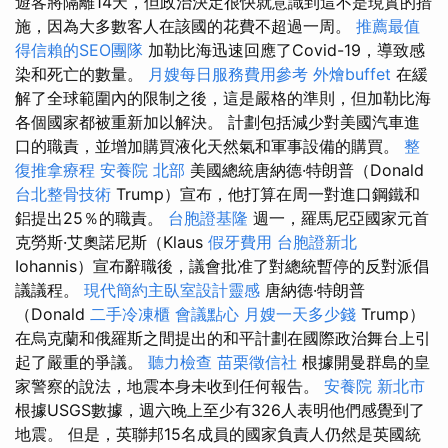
遊客將隔離14天，但政治決定很快就意識到這不是現實的措
施，因為大多數客人在該國的花費不超過一周。
推薦最值
得信賴的SEO團隊
加勒比海迅速回應了Covid-19，導致感
染和死亡的數量。
月嫂每日服務費用參考
外燴buffet
在緩
解了全球範圍內的限制之後，這是嚴格的準則，但加勒比海
各個國家都被重新加以解決。 計劃包括減少對美國汽車進
口的職責，並增加購買液化天然氣和軍事設備的購買。
整
復推拿療程
安養院 北部
美國總統唐納德·特朗普（Donald
台北整骨技術
Trump）宣布，他打算在周一對進口鋼鐵和
鋁提出25％的職責。
台胞證基隆
週一，羅馬尼亞國家元首
克勞斯·艾奧諾尼斯（Klaus
假牙費用
台胞證新北
Iohannis）宣布辭職後，議會批准了對總統暫停的反對派倡
議議程。
現代簡約主臥室設計靈感
唐納德·特朗普
（Donald
二手冷凍櫃
會議點心
月嫂一天多少錢
Trump）
在烏克蘭和俄羅斯之間提出的和平計劃在國際政治舞台上引
起了嚴重的爭議。
聽力檢查
苗栗徵信社
根據開曼群島的皇
家警察的說法，地震本身未收到任何報告。
安養院 新北市
根據USGS數據，週六晚上至少有326人表明他們感覺到了
地震。 但是，英聯邦15名成員的國家負責人仍然是英國統