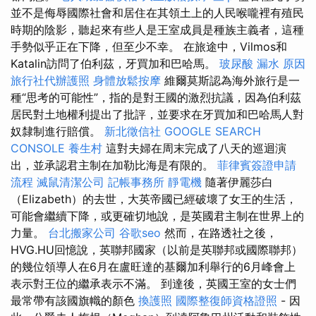
並不是侮辱國際社會和居住在其領土上的人民喉嚨裡有殖民
時期的陰影，聽起來有些人是王室成員是種族主義者，這種
手勢似乎正在下降，但至少不幸。 在旅途中，Vilmos和
Katalin訪問了伯利茲，牙買加和巴哈馬。
玻尿酸
漏水 原因
旅行社代辦護照
身體放鬆按摩
維爾莫斯認為海外旅行是一
種“思考的可能性”，指的是對王國的激烈抗議，因為伯利茲
居民對土地權利提出了批評，並要求在牙買加和巴哈馬人對
奴隸制進行賠償。
新北徵信社
GOOGLE SEARCH
CONSOLE
養生村
這對夫婦在周末完成了八天的巡迴演
出，並承認君主制在加勒比海是有限的。
菲律賓簽證申請
流程
滅鼠清潔公司
記帳事務所
靜電機
隨著伊麗莎白
（Elizabeth）的去世，大英帝國已經破壞了女王的生活，
可能會繼續下降，或更確切地說，是英國君主制在世界上的
力量。
台北搬家公司
谷歌seo
然而，在路透社之後，
HVG.HU回憶說，英聯邦國家（以前是英聯邦或國際聯邦）
的幾位領導人在6月在盧旺達的基爾加利舉行的6月峰會上
表示對王位的繼承表示不滿。 到達後，英國王室的女士們
最常帶有該國旗幟的顏色
換護照
國際整復師資格證照
- 因