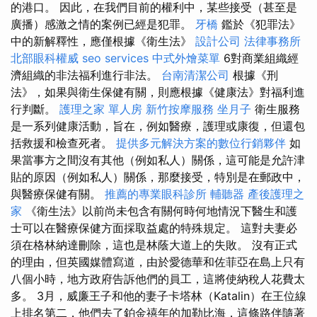
的港口。 因此，在我們目前的權利中，某些接受（甚至是
廣播）感激之情的案例已經是犯罪。
牙橋
鑑於《犯罪法》
中的新解釋性，應僅根據《衛生法》
設計公司
法律事務所
北部眼科權威
seo services
中式外燴菜單
6對商業組織經
濟組織的非法福利進行非法。
台南清潔公司
根據《刑
法》，如果與衛生保健有關，則應根據《健康法》對福利進
行判斷。
護理之家 單人房
新竹按摩服務
坐月子
衛生服務
是一系列健康活動，旨在，例如醫療，護理或康復，但還包
括救援和檢查死者。
提供多元解決方案的數位行銷夥伴
如
果當事方之間沒有其他（例如私人）關係，這可能是允許津
貼的原因（例如私人）關係，那麼接受，特別是在郵政中，
與醫療保健有關。
推薦的專業眼科診所
輔聽器
產後護理之
家
《衛生法》以前尚未包含有關何時何地情況下醫生和護
士可以在醫療保健方面採取益處的特殊規定。 這對夫妻必
須在格林納達刪除，這也是林蔭大道上的失敗。 沒有正式
的理由，但英國媒體寫道，由於愛德華和佐菲亞在島上只有
八個小時，地方政府告訴他們的員工，這將使納稅人花費太
多。 3月，威廉王子和他的妻子卡塔林（Katalin）在王位線
上排名第二，他們去了鉑金禧年的加勒比海，這條路伴隨著