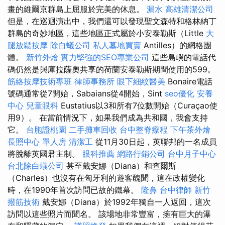
畫的維爾京群島上屈服於完美的休息。
漏水
高雄清潔公司
但是，在巡迴演出中，我們還可以發現聖文森特和格林納丁
群島的奇妙地區，這些地區正式屬於小安泰勒斯（Little
大
腿放鬆按摩
除白蟻公司
私人墓地買賣
Antilles）的網格團
體。
新竹外燴
實力堅強的SEO專業公司
這些島嶼的電話代
碼仍然是與庫拉薩奧共享的荷蘭安泰勒斯期間使用的599。
筋絡按摩技術專班
律師事務所
眼下細紋醫美
Bonaire電話
號碼通常從7開始，Sabaians從4開始，Sint
seo優化
安養
中心
兒童眼科
Eustatius以3和所有7位數開始（Curaçao使
用9）。 在當前情況下，如果我們成為共和國，我會支持
它。
台胞證桃園
二手攤車回收
台中整脊療程
下午茶外燴
長照中心 單人房
清潔工
從11月30日起，英聯邦的一名成員
將脫離英國君主制。
眼科推薦
網路行銷公司
台中月子中心
台北除白蟻公司
甚至戴安娜（Diana）和查爾斯
（Charles）也沒有在匈牙利的遊客醜聞，這在政權變化
時，在1990年首次訪問已故的鐵幕。
隆鼻
台中律師
新竹
撥筋技術
戴安娜（Diana）於1992年獨自一人返回，這次
訪問以這些照片而聞名。 該場地非常豐富，擁有巨大的瀑