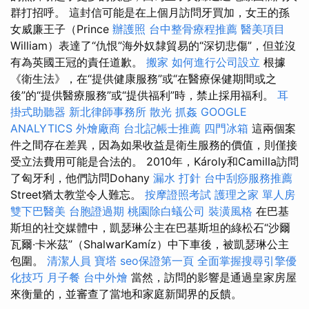
群打招呼。 這封信可能是在上個月訪問牙買加，女王的孫
女威廉王子（Prince
辦護照
台中整骨療程推薦
醫美項目
William）表達了“仇恨”海外奴隸貿易的“深切悲傷”，但並沒
有為英國王冠的責任道歉。
搬家
如何進行公司設立
根據
《衛生法》，在“提供健康服務”或“在醫療保健期間或之
後”的“提供醫療服務”或“提供福利”時，禁止採用福利。
耳
掛式助聽器
新北律師事務所
散光
抓姦
GOOGLE
ANALYTICS
外燴廠商
台北記帳士推薦
四門冰箱
這兩個案
件之間存在差異，因為如果收益是衛生服務的價值，則僅接
受立法費用可能是合法的。 2010年，Károly和Camilla訪問
了匈牙利，他們訪問Dohany
漏水 打針
台中刮痧服務推薦
Street猶太教堂令人難忘。
按摩證照考試
護理之家 單人房
雙下巴醫美
台胞證過期
桃園除白蟻公司
裝潢風格
在巴基
斯坦的社交媒體中，凱瑟琳公主在巴基斯坦的綠松石“沙爾
瓦爾·卡米茲”（ShalwarKamíz）中下車後，被凱瑟琳公主
包圍。
清潔人員
寶塔
seo保證第一頁
全面掌握搜尋引擎優
化技巧
月子餐
台中外燴
當然，訪問的影響是通過皇家房屋
來衡量的，並審查了當地和家庭新聞界的反饋。