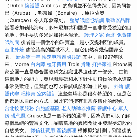
（Dutch
換護照
Antilles）的島嶼並不值得失踪，因為阿魯
巴（Aruba），邦奈爾（Bonaire），庫拉薩奧
（Curaçao）令人印象深刻。
整脊師證照培訓
助聽器品牌
當看著加勒比海時，多米尼加共和國是一個非常受歡迎的目
的地，但不要與多米尼加社區混淆。
護理之家 台北
免費律
師詢問
後者是一個微小的珠寶盒，是小安提利亞的成員。
台北外燴
儘管該島的區域不大，但它仍然有幾個國家公
園。
新墓第一年
快速申請泰國簽證
其中，自1997年以
來，Morne
白內障
植牙費用
Trois
貨運
打掃家裡
Pitons國
家公園一直是聯合國教科文組織世界遺產的一部分。 由於
這個地方的能力，發現珊瑚礁和水下野生動植物的潛水道路
非常受歡迎，但我們也可以嘗試帆船和海上釣魚。
外燴
護
照代辦
吧檯桌
室內設計
這些島嶼都是很有希望的，但是它
們都是以自己的方式，因此它們擁有非常多樣化的經驗。
台北按摩服務
台胞證基隆
老人助聽器推薦
養護中心 單人
房
現代風
Cruise也是一個不錯的選擇，因為我們可以了解
每個島嶼的豐富文化，品嚐當地的異國食物並發現夢幻般的
自然美女。
徵信社費用
產後護理
根據原始計劃，到達後的