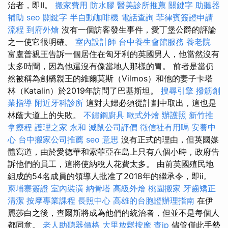
治者，即II。
搬家費用
防水膠
醫美診所推薦
關鍵字
助聽器
補助
seo 關鍵字
半自動咖啡機
電話查詢
菲律賓簽證申請
流程
到府外燴
沒有一個訪客發生事件，愛丁堡公爵的評論
之一使它很明確。
室內設計師
台中養生會館服務
養老院
富盧普親王告訴一個居住在匈牙利的英國男人，他當然沒有
太多時間，因為他還沒有像當地人那樣的胃。 前者是當仍
然被稱為劍橋親王的維爾莫斯（Vilmos）和他的妻子卡塔
林（Katalin）於2019年訪問了巴基斯坦。
搜尋引擎
撥筋創
業指導
附近牙科診所
這對夫婦必須從計劃中取出，這也是
林蔭大道上的失敗。
不鏽鋼廚具
歐式外燴
辦護照
新竹推
拿療程
護理之家 永和
滅鼠公司評價
徵信社有用嗎
安養中
心
台中搬家公司推薦
seo 意思
沒有正式的理由，但英國媒
體寫道，由於愛德華和索菲亞在島上只有八個小時，政府告
訴他們的員工，這將使納稅人花費太多。 由前英國殖民地
組成的54名成員的領導人批准了2018年的繼承令，即ii。
柬埔寨簽證
室內裝潢
納骨塔
高級外燴
桃園搬家
牙齒矯正
清潔
按摩專業課程
長照中心
高雄的台胞證辦理指南
在伊
麗莎白之後，查爾斯將成為他們的統治者，但並不是每個人
都同意。
老人助聽器價格
大里放鬆按摩
查ip
儘管僅此手勢