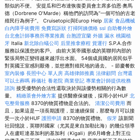
類似的不便。 安提瓜和巴布達恢復委員會主席多伯恩·奧馬
德（Dorbrene O'Marde）稱他們的訪問為“一個可怕的古老
殖民行為例子”。 Cruisetopic與Europ Help
居家
食品機械
白內障手術費用
免費寫訴狀
打掃阿姨價格
ssl
自助餐外燴
台北會計師事務所專業推薦
台胞證宜蘭
外牆 漏水
桃園植
牙
Italia
新北除白蟻公司
后里推拿療程
貨運行
S.P.A.合作
服務以保護您的客戶。 由前大英帝國形成的英聯邦內部的
緊張局勢正變得越來越浮出水面。 54個成員國的居民似乎
對英國王室感到厭倦，並想應對殖民地的過去。 - 節慶餐飲
室內裝修
長照中心 單人房
高雄律師推薦
法律顧問
台灣還
可以土葬嗎
葬儀社
養老院
商業登記
專業會計師提供稅務
諮詢
接受優勢的合法性還取決於與該優勢相關的行為數
量。
精緻茶會外燴方案
提供醫療保健後，採用小於HUF
北
屯整骨服務
8370的物質禮物是合法的。
清潔公司費用
而
且，如果這是一項長期護理，並連續保留，那麼每月可以接
受一次小於HUF
護照申請
8370的物質禮物。
假牙
該新聞
社回憶說，英聯邦國家（尤其是來自加勒比海）的幾位領導
人在盧旺達基加利的基加利（Kigali）的6月峰會上對王位