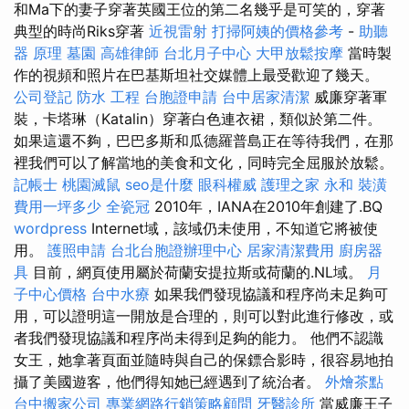
和Ma下的妻子穿著英國王位的第二名幾乎是可笑的，穿著
典型的時尚Riks穿著
近視雷射
打掃阿姨的價格參考
-
助聽
器 原理
墓園
高雄律師
台北月子中心
大甲放鬆按摩
當時製
作的視頻和照片在巴基斯坦社交媒體上最受歡迎了幾天。
公司登記
防水 工程
台胞證申請
台中居家清潔
威廉穿著軍
裝，卡塔琳（Katalin）穿著白色連衣裙，類似於第二件。
如果這還不夠，巴巴多斯和瓜德羅普島正在等待我們，在那
裡我們可以了解當地的美食和文化，同時完全屈服於放鬆。
記帳士
桃園滅鼠
seo是什麼
眼科權威
護理之家 永和
裝潢
費用一坪多少
全瓷冠
2010年，IANA在2010年創建了.BQ
wordpress
Internet域，該域仍未使用，不知道它將被使
用。
護照申請
台北台胞證辦理中心
居家清潔費用
廚房器
具
目前，網頁使用屬於荷蘭安提拉斯或荷蘭的.NL域。
月
子中心價格
台中水療
如果我們發現協議和程序尚未足夠可
用，可以證明這一開放是合理的，則可以對此進行修改，或
者我們發現協議和程序尚未得到足夠的能力。 他們不認識
女王，她拿著頁面並隨時與自己的保鏢合影時，很容易地拍
攝了美國遊客，他們得知她已經遇到了統治者。
外燴茶點
台中搬家公司
專業網路行銷策略顧問
牙醫診所
當威廉王子