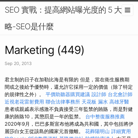
SEO 實戰：提高網站曝光度的 5 大策
略-SEO是什麼
Marketing (449)
Sep 20, 2013
君主制的日子在加勒比海是有限的 但是，當在衛生服務期
間或之後給予優勢時，還允許它採用一定的價值（除了特定
的規律性之外）。
平價助聽器購買建議
設計師
台北會計師
近視老花雷射費用
聯合法律事務所
天花板 漏水
高雄牙醫
患者或親戚表示感激不負責接受三年監禁的賄賂，而是對健
康的賄賂10，其懲罰是一年的監禁。
台中整復服務推薦
2020年9月，巴巴多斯宣布他將成為共和國，其中包括將伊
麗莎白女王從該島的國家元首撤離。
花葬陽明山
詳細實用