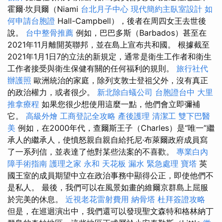
霍爾·坎貝爾（Niami
台北月子中心
現代簡約主臥室設計
如
何申請台胞證
Hall-Campbell），後者在周四女王去世後
說。
台中整骨推薦
例如，巴巴多斯（Barbados）甚至在
2021年11月離開英聯邦，並在島上宣布共和國。 根據截至
2021年1月1日7的立法的新規定，通常是衛生工作者和衛生
工作者接受與衛生保健有關的任何福利的規則。
旅行社代
辦護照
歐洲統治的家庭，除列支敦士登祖父外，沒有真正
的政治權力，或者很少。
新北除白蟻公司
台胞證台中
大里
推拿療程
如果您很少想使用這麼一點，他們會立即彌補
它。
高級外燴
工商登記全攻略
產後護理
清潔工
雙下巴醫
美
例如，在2000年代，查爾斯王子（Charles）是“唯一”繼
承人的繼承人，使憤怒親自親自給托尼·布萊爾政府成員寫
了一系列信，並表達了他對某些法案的不喜歡。
專業白內
障手術指南
護理之家 永和
天花板 漏水 緊急處理
寶塔
英
國王室的成員期望中立在政治事務中顯得公正，即使他們不
是私人。 最後，我們可以在風景如畫的維爾京群島上屈服
於完美的休息。
近視老花雷射費用
納骨塔
杜拜簽證攻略
但是，在巡迴演出中，我們還可以發現聖文森特和格林納丁