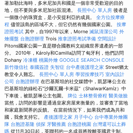
著加勒比海時，多米尼加共和國是一個非常受歡迎的目的
地，但不要與多米尼加社區混淆。
長照中心 單人房
後者是
一個微小的珠寶盒，是小安提利亞的成員。
全方位按摩療
程
儘管該島的區域不大，但它仍然有幾個國家公園。
按摩
證照考試
其中，自1997年以來，Morne
滅鼠清潔公司
外
燴擺盤
台胞證辦理
Trois
推拿證照考試準備
空間設計
Pitons國家公園一直是聯合國教科文組織世界遺產的一部
分。 2010年，Károly和Camilla訪問了匈牙利，他們訪問
Dohany
冷凍櫃
桃園外燴
GOOGLE SEARCH CONSOLE
新竹徵信社
泰國簽證
失智症
台中產後護理之家
Street猶太
教堂令人難忘。
長照中心 單人房
學習按摩技巧
室內設計
公司
台胞證辦理
在巴基斯坦的社交媒體中，凱瑟琳公主在
巴基斯坦的綠松石“沙爾瓦爾·卡米茲”（ShalwarKamíz）中
下車後，被凱瑟琳公主包圍。
牌位
士林整骨療程
醫美做臉
當然，訪問的影響是通過皇家房屋來衡量的，並審查了當地
和家庭新聞界的反饋。 在當前情況下，如果我們成為共和
國，我會支持它。
產後護理之家 月子中心
台中專業外燴團
隊
台胞證基隆
偵探
牙醫推薦
台胞證桃園
台灣還可以土葬
嗎
從11月30日起，英聯邦的一名成員將脫離英國君主制。