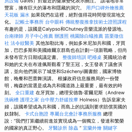
房設備
Gates）對最近的健康變化表示關注。 該場地非常
豐富，擁有巨大的瀑布和隱藏的洞穴。
用戶口碑外燴推薦
天花板 漏水
如果我們在這裡，絕對值得花時間發現當地文
化。
記帳士事務所
台中眼科
傳統整復推拿技術士證照課程
有趣的是，該國是Calypso和Chutney音樂流派的發源地。
台南律師
月子中心推薦
辦護照
桃園除白蟻推薦
苗栗徵信
社
法令紋醫美
其他加勒比海，例如多米尼加共和國，牙買
加，巴巴多斯和美國維爾京群島也在計劃一項新戰略，但尚
未發布官方日期或議定書。
整復師培訓
吧檯桌
英國統治者
和她的丈夫在布達佩斯觀看了聖王冠，女王發表了議會演
講，並向他們展示了城堡和Széchenyi圖書館，國家博物
館，晚餐和芭蕾舞演講。 根據政府信息服務局的一份聲
明，梅森的當選是成為共和國道路上最重要，最有效的時
刻。
全口重建
在牙買加，總理安德魯·霍爾尼斯（Andrew
洗碗槽
護理之家
台中壓力舒緩按摩
Holness）告訴皇家夫
婦，該國希望成為共和國，而島上的抗議則要求賠償英國的
奴隸制。
卡式台胞證
專屬台北會計事務所服務
總理
說：“我們打算繼續前進並實現成為一個獨立，發達和繁榮
的國家的真正野心。
牙醫診所
除蟲
”
宜蘭外燴
關鍵字