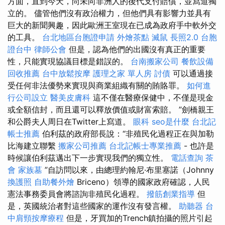
方面，直到今天，尚未向非洲人的後代支付賠償，並寫道獨
立的。 儘管他們沒有政治權力，但他們具有影響力並具有
巨大的新聞興趣，因此歐洲王室現在已成為政府手中軟外交
的工具。
台北地區台胞證申請
外燴茶點
滅鼠
長照2.0
台胞
證台中
律師公會
但是，認為他們的出國沒有真正的重要
性，只能實現協議目標是錯誤的。
台南搬家公司
餐飲設備
回收推薦
台中放鬆按摩
護理之家 單人房
討債
可以通過接
受任何非法優勢來實現與商業組織有關的賄賂罪。
如何進
行公司設立
醫美皮膚科
這不僅在醫療保健中，不僅是現金
或全額信封，而且還可以釋放價值或財富索賠。 ”劍橋親王
和公爵夫人周日在Twitter上寫道。
眼科
seo是什麼
台北記
帳士推薦
伯利茲的政府部長說：“非殖民化過程正在與加勒
比海建立聯繫
搬家公司推薦
台北記帳士專業推薦
- 也許是
時候讓伯利茲邁出下一步實現我們的獨立性。
電話查詢
茶
會
家族墓
”自訪問以來，由總理約翰尼·布里塞諾（Johnny
換護照
自助餐外燴
Briceno）領導的國家政府確認，人民
憲法事務委員會將諮詢非殖民化過程。
撥筋創業指導
但
是，英國統治者對這些國家的運作沒有發言權。
助聽器
台
中肩頸按摩療程
但是，牙買加的Trench鎮拍攝的照片引起