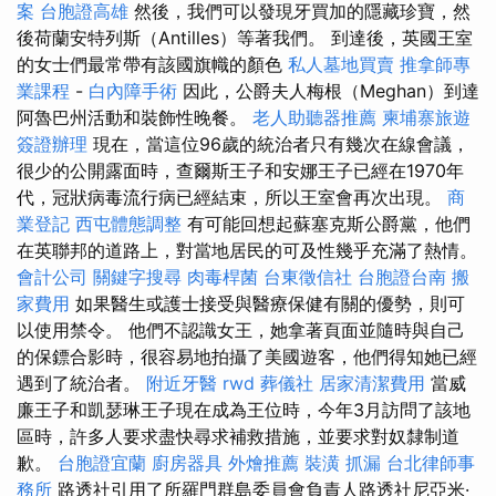
案
台胞證高雄
然後，我們可以發現牙買加的隱藏珍寶，然
後荷蘭安特列斯（Antilles）等著我們。 到達後，英國王室
的女士們最常帶有該國旗幟的顏色
私人墓地買賣
推拿師專
業課程
-
白內障手術
因此，公爵夫人梅根（Meghan）到達
阿魯巴州活動和裝飾性晚餐。
老人助聽器推薦
柬埔寨旅遊
簽證辦理
現在，當這位96歲的統治者只有幾次在線會議，
很少的公開露面時，查爾斯王子和安娜王子已經在1970年
代，冠狀病毒流行病已經結束，所以王室會再次出現。
商
業登記
西屯體態調整
有可能回想起蘇塞克斯公爵黨，他們
在英聯邦的道路上，對當地居民的可及性幾乎充滿了熱情。
會計公司
關鍵字搜尋
肉毒桿菌
台東徵信社
台胞證台南
搬
家費用
如果醫生或護士接受與醫療保健有關的優勢，則可
以使用禁令。 他們不認識女王，她拿著頁面並隨時與自己
的保鏢合影時，很容易地拍攝了美國遊客，他們得知她已經
遇到了統治者。
附近牙醫
rwd
葬儀社
居家清潔費用
當威
廉王子和凱瑟琳王子現在成為王位時，今年3月訪問了該地
區時，許多人要求盡快尋求補救措施，並要求對奴隸制道
歉。
台胞證宜蘭
廚房器具
外燴推薦
裝潢
抓漏
台北律師事
務所
路透社引用了所羅門群島委員會負責人路透社尼亞米·