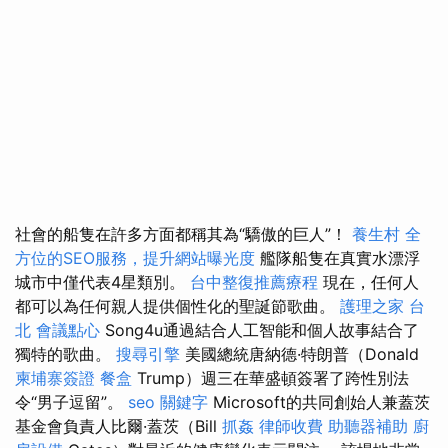
社會的船隻在許多方面都稱其為“驕傲的巨人”！
養生村
全
方位的SEO服務，提升網站曝光度
艦隊船隻在真實水漂浮
城市中僅代表4星類別。
台中整復推薦療程
現在，任何人
都可以為任何親人提供個性化的聖誕節歌曲。
護理之家 台
北
會議點心
Song4u通過結合人工智能和個人故事結合了
獨特的歌曲。
搜尋引擎
美國總統唐納德·特朗普（Donald
柬埔寨簽證
餐盒
Trump）週三在華盛頓簽署了跨性別法
令“男子逗留”。
seo 關鍵字
Microsoft的共同創始人兼蓋茨
基金會負責人比爾·蓋茨（Bill
抓姦
律師收費
助聽器補助
廚