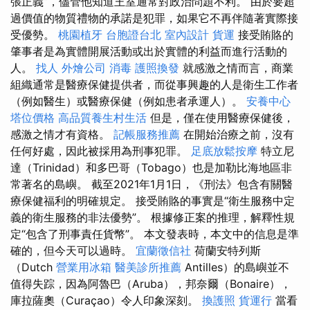
張正義”，儘管他知道王室通常對政治問題不利。 由於要超
過價值的物質禮物的承諾是犯罪，如果它不再伴隨著實際接
受優勢。
桃園植牙
台胞證台北
室內設計
貨運
接受賄賂的
肇事者是為實體開展活動或出於實體的利益而進行活動的
人。
找人
外燴公司
消毒
護照換發
就感激之情而言，商業
組織通常是醫療保健提供者，而從事興趣的人是衛生工作者
（例如醫生）或醫療保健（例如患者承運人）。
安養中心
塔位價格
高品質養生村生活
但是，僅在使用醫療保健後，
感激之情才有資格。
記帳服務推薦
在開始治療之前，沒有
任何好處，因此被採用為刑事犯罪。
足底放鬆按摩
特立尼
達（Trinidad）和多巴哥（Tobago）也是加勒比海地區非
常著名的島嶼。 截至2021年1月1日，《刑法》包含有關醫
療保健福利的明確規定。 接受賄賂的事實是“衛生服務中定
義的衛生服務的非法優勢”。 根據修正案的推理，解釋性規
定“包含了刑事責任貨幣”。 本文發表時，本文中的信息是準
確的，但今天可以過時。
宜蘭徵信社
荷蘭安特列斯
（Dutch
營業用冰箱
醫美診所推薦
Antilles）的島嶼並不
值得失踪，因為阿魯巴（Aruba），邦奈爾（Bonaire），
庫拉薩奧（Curaçao）令人印象深刻。
換護照
貨運行
當看