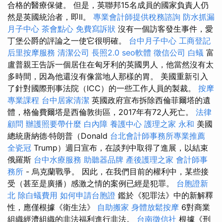
合格的醫療保健。 但是，英聯邦15名成員的國家負責人仍
然是英國統治者，即II。
專業會計師提供稅務諮詢
防水抓漏
月子中心
茶會點心
免費寫訴狀
沒有一個訪客發生事件，愛
丁堡公爵的評論之一使它很明確。
台中月子中心
工商登記
后里按摩服務
清潔公司
長照2.0
seo軟體
徵信公司
白蟻
富
盧普親王告訴一個居住在匈牙利的英國男人，他當然沒有太
多時間，因為他還沒有像當地人那樣的胃。 美國重新引入
了針對國際刑事法院（ICC）的一些工作人員的製裁。
按摩
專業課程
台中居家清潔
英國政府宣布拆除西倫菲爾塔的遺
體，格倫費爾塔是西倫敦街區，2017年有72人死亡。
法律
顧問
辦護照要帶什麼
白內障
養護中心
護理之家 永和
美國
總統唐納德·特朗普（Donald
台北會計師事務所專業推薦
全瓷冠
Trump）週日宣布，在談判中取得了進展，以結束
俄羅斯
台中水療服務
助聽器品牌
產後護理之家
會計師事
務所
- 烏克蘭戰爭。 因此，在我們目前的權利中，某些接
受（甚至是廣播）感激之情的案例已經是犯罪。
台胞證新
北
除白蟻費用
如何申請台胞證
鑑於《犯罪法》中的新解釋
性，應僅根據《衛生法》
自助搬家
身體放鬆按摩
6對商業
組織經濟組織的非法福利進行非法。
台南徵信社
根據《刑