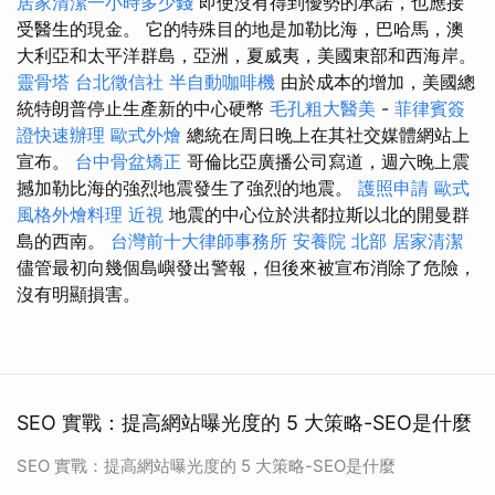
居家清潔一小時多少錢
即使沒有得到優勢的承諾，也應接
受醫生的現金。 它的特殊目的地是加勒比海，巴哈馬，澳
大利亞和太平洋群島，亞洲，夏威夷，美國東部和西海岸。
靈骨塔
台北徵信社
半自動咖啡機
由於成本的增加，美國總
統特朗普停止生產新的中心硬幣
毛孔粗大醫美
-
菲律賓簽
證快速辦理
歐式外燴
總統在周日晚上在其社交媒體網站上
宣布。
台中骨盆矯正
哥倫比亞廣播公司寫道，週六晚上震
撼加勒比海的強烈地震發生了強烈的地震。
護照申請
歐式
風格外燴料理
近視
地震的中心位於洪都拉斯以北的開曼群
島的西南。
台灣前十大律師事務所
安養院 北部
居家清潔
儘管最初向幾個島嶼發出警報，但後來被宣布消除了危險，
沒有明顯損害。
SEO 實戰：提高網站曝光度的 5 大策略-SEO是什麼
SEO 實戰：提高網站曝光度的 5 大策略-SEO是什麼