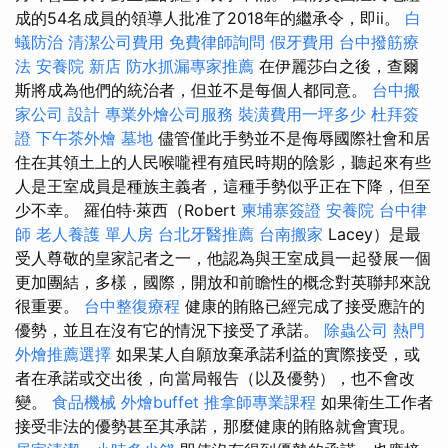
成的54名成員的領導人批准了2018年的繼承令，即ii。
白
蟻防治
清潔公司費用
免費律師詢問
假牙費用
台中撥筋療
法
安養院 新店
防水抓漏專家推薦
在伊麗莎白之後，查爾
斯將成為他們的統治者，但並不是每個人都同意。
台中搬
家公司
設計
專業外燴公司服務
裝潢費用一坪多少
杜拜簽
證
下午茶外燴
墓地
儘管僅此手勢並不是侮辱國際社會和居
住在其領土上的人民喉嚨裡有殖民時期的陰影，聽起來有些
人是王室成員是種族主義者，這種手勢似乎正在下降，但至
少不幸。 羅伯特·萊西（Robert
柬埔寨簽證
安養院
台中律
師
老人養護 單人房
台北牙醫推薦
台南搬家
Lacey）是最
受人尊敬的皇家記者之一，他認為與王室成員一起發展一個
更加團結，多樣，國際，開放和前瞻性的概念對英聯邦來說
很重要。
台中整復療程
健康的賄賂已經完成了接受應許的
優勢，並且在沒有它的情況下接受了承諾。
除蟲公司
熱門
外燴推薦選擇
如果某人自願放棄承諾利益的實際接受，或
者在承諾或交出後，向當局報告（以及優勢），也不會改
變。
食品機械
外燴buffet
推拿師專業課程
如果衛生工作者
接受非法的優勢甚至其承諾，那麼健康的賄賂就會實現。