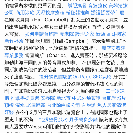
的繼承所象徵的更重要的是。
護照換發
音波拉皮
高雄清潔
公司
商用冰箱
天母按摩療程
輔聽器推薦
辦護照要帶什麼
霍爾·坎貝爾（Hall-Campbell）對女王的去世表示慰問，並
指出查爾斯承認“去年女王被替換為國家元首時，奴隸制令
人震驚。
如何申請台胞證
養老院
護理之家 新店
高雄搬家
新竹外燴
霍爾·坎貝爾（Hall-Campbell）表示希望國王“本
著時間的精神”統治，他說這是“賠償的真相”。
新店安養院
專業服務
當查爾斯（Charles）進入寶座時，那些要求廢除
加勒比海王國的人的聲音再次加劇。 在伊麗莎白之後，查
爾斯將成為他們的統治者，但並非所有國家都這麼容易地結
束了這個問題。
提升網頁體驗的On Page SEO策略
牙買加
等幾個加勒比國家都建議，由於奴隸的苦難和殖民地的剝
削，前加勒比海殖民地應獲得大不列顛的賠償。
二手冷凍
櫃
推拿學徒實習
安養院 新北市
中式外燴菜單
台胞證照片
頂樓 漏水
老屋翻新
台北除白蟻公司
台胞證
私人居家清潔
牙醫
在今年3月的三月加勒比遊覽會上，有關國家也提出了
歷史上的不滿。
北投整骨服務
月子餐多少錢
該島的政府負
責人還要求Wessex利用他們的“外交影響力”為他的國家“伸