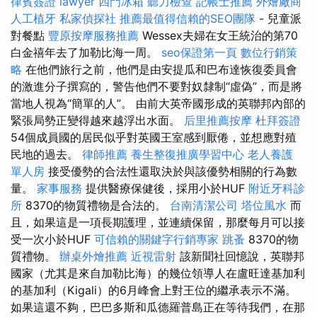
律賓簽證
lawyer
四門冰箱
聽力檢查
記帳士推薦
外燴廠商
人工植牙
私家偵探社
推薦最值得信賴的SEO團隊
- 兒童派
對餐點
豐原按摩服務推薦
Wessex夫婦在女王統治的第70
白金禧年去了加勒比海一周。
seo保證第一頁
數位行銷策
略
在他們旅行之前，他們是由安提瓜和巴布達恢復委員會
的激進分子撰寫的，警告他們不要對奴隸制“虛偽”，而是將
當地人視為“簡單的人”。 由前大英帝國形成的英聯邦內部的
緊張局勢正變得越來越浮出水面。
后里推薦按摩
杜拜簽證
54個成員國的居民似乎對英國王室感到厭倦，並想應對殖
民地的過去。
律師推薦
養生整復推廣學習中心
老人養護
單人房
接受優勢的合法性還取決於與該優勢相關的行為數
量。
家事服務
提供醫療保健後，採用小於HUF
附近牙科診
所
8370的物質禮物是合法的。
台南清潔公司
塔位風水
而
且，如果這是一項長期護理，並連續保留，那麼每月可以接
受一次小於HUF
可信賴的關鍵字行銷專家
跳蚤
8370的物
質禮物。
辦桌外燴推薦
近視雷射
該新聞社回憶說，英聯邦
國家（尤其是來自加勒比海）的幾位領導人在盧旺達基加利
的基加利（Kigali）的6月峰會上對王位的繼承表示不滿。
如果這還不夠，巴巴多斯和瓜德羅普島正在等待我們，在那