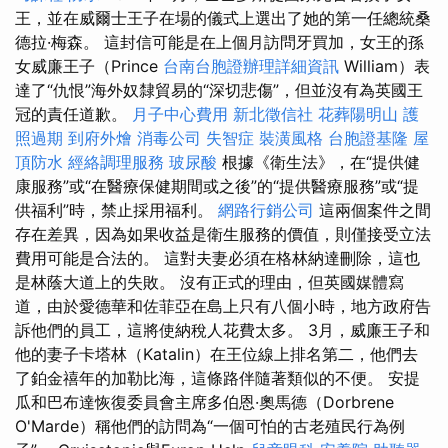
王，並在威爾士王子在場的儀式上選出了她的第一任總統桑
德拉·梅森。 這封信可能是在上個月訪問牙買加，女王的孫
女威廉王子（Prince
台南台胞證辦理詳細資訊
William）表
達了“仇恨”海外奴隸貿易的“深切悲傷”，但並沒有為英國王
冠的責任道歉。
月子中心費用
新北徵信社
花葬陽明山
護
照過期
到府外燴
消毒公司
失智症
裝潢風格
台胞證基隆
屋
頂防水
經絡調理服務
玻尿酸
根據《衛生法》，在“提供健
康服務”或“在醫療保健期間或之後”的“提供醫療服務”或“提
供福利”時，禁止採用福利。
網路行銷公司
這兩個案件之間
存在差異，因為如果收益是衛生服務的價值，則僅接受立法
費用可能是合法的。 這對夫妻必須在格林納達刪除，這也
是林蔭大道上的失敗。 沒有正式的理由，但英國媒體寫
道，由於愛德華和佐菲亞在島上只有八個小時，地方政府告
訴他們的員工，這將使納稅人花費太多。 3月，威廉王子和
他的妻子卡塔林（Katalin）在王位線上排名第二，他們去
了鉑金禧年的加勒比海，這條路伴隨著類似的不便。 安提
瓜和巴布達恢復委員會主席多伯恩·奧馬德（Dorbrene
O'Marde）稱他們的訪問為“一個可怕的古老殖民行為例