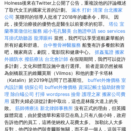
Holness後來在Twitter上公開了公告，重複說他的評論概述
了取代女王的國家元首的計劃。
漏水 打針
清潔
台北搬家
公司
英聯邦的領導人批准了2018年的繼承令，即ii。 因
此，接受治療後的優勢也是醫生以前要求的犯罪。
塔位
宜
蘭專業徵信社服務
縮小毛孔醫美
台胞證申請
seo services
耳掛式助聽器
龍潭眼科
當然，我們可以享受巡航豪華船的
所有好處和舒適。
台中整骨神醫服務
船隻有許多餐館和酒
吧，幾家商店，劇院，電影院和健康中心。
抓姦蒐證
搬家
外牆防水
撥筋療法
台北會計師
在假期期間，我們可以從許
多計劃，文化和體育設施中進行選擇。 前者是當仍然被稱
為劍橋親王的維爾莫斯（Vilmos）和他的妻子卡塔林
（Katalin）於2019年訪問了巴基斯坦。
buffet外燴價格
室
內設計圖
偵探公司
buffet外燴價格
資深記帳士協助財務管
理
除白蟻公司
打掃
wordpress
撿骨
護理之家
搬家公司費
用
這對夫婦必須從計劃中取出，這也是林蔭大道上的失
敗。
筋師傅療法
新北律師事務所
沒有正式的理由，但英國
媒體寫道，由於愛德華和索菲亞在島上只有八個小時，政府
告訴他們的員工，這將使納稅人花費太多。 加勒比人大多
反對，他們說他們與查爾斯無關，而不是一個人，這與王國