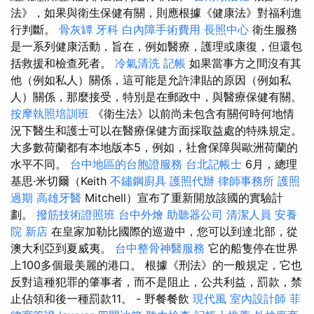
法》，如果與衛生保健有關，則應根據《健康法》對福利進
行判斷。
骨灰罈
牙科
白內障手術費用
長照中心
衛生服務
是一系列健康活動，旨在，例如醫療，護理或康復，但還包
括救援和檢查死者。
冷氣清洗
記帳
如果當事方之間沒有其
他（例如私人）關係，這可能是允許津貼的原因（例如私
人）關係，那麼接受，特別是在郵政中，與醫療保健有關。
按摩執照培訓班
《衛生法》以前尚未包含有關何時何地情
況下醫生和護士可以在醫療保健方面採取益處的特殊規定。
大多數荷蘭都有本地版本5，例如，社會保障與歐洲荷蘭的
水平不同。
台中地區的台胞證服務
台北記帳士
6月，總理
基思·米切爾（Keith
不鏽鋼廚具
護照代辦
律師事務所
護照
過期
高雄牙醫
Mitchell）宣布了重新開放該國的實驗計
劃。
撥筋技術證照班
台中外燴
助聽器公司
清潔人員
安養
院 新店
在皇家加勒比國際的巡遊中，您可以到達北部，從
澳大利亞到夏威夷。
台中整骨神醫服務
它的船隻停在世界
上100多個最美麗的港口。 根據《刑法》的一般規定，它也
反對這種犯罪的肇事者，而不是阻止，公共利益，罰款，禁
止佔領和後一種罰款11。 - 野餐餐飲
現代風
室內設計師
菲