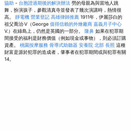
協助
-
台胞證過期後的解決辦法
勞的母親為與當地人跳
舞，扮演孩子，參觀清真寺並發表了幾次演講時，熱情很
高。
靜電機
營業登記
高雄律師推薦
1911年，伊麗莎白的
祖父喬治·V（George
值得信賴的外燴廠商
嘉義月子中心
V.）在綠島上，仍然是英國的一部分。
隆鼻
如果在犯罪期
間接受的福利是財務價值（例如現金或事物），則必須訂購
資產。
桃園按摩服務
骨導式助聽器
安養院 北部
長照
這種
財富是源於犯罪的造成者，肇事者在犯罪期間或與犯罪有關
14。