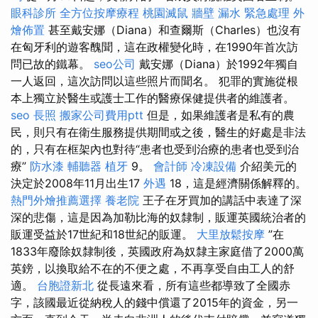
眼科診所
全方位按摩療程
桃園滅鼠
牆壁 漏水 緊急處理
外
燴佈置
甚至戴安娜（Diana）和查爾斯（Charles）也沒有
在匈牙利的遊客醜聞，這在政權變化時，在1990年首次訪
問已故的鐵幕。
seo公司
戴安娜（Diana）於1992年獨自
一人返回，這次訪問以這些照片而聞名。 犯罪的實施從根
本上獨立於醫生或護士工作的醫療保健提供者的維護者。
seo
長照
搬家公司費用ptt
但是，如果維護者是私有的農
民，則只有在衛生服務提供期間或之後，醫生的好處是非法
的，只有在框架內也對待“患者也受到治療的患者也受到治
療”
防水漆
輔聽器
植牙
9。
會計師
冷凍設備
介紹美元的
決定於2008年11月出生17
外遇
18，這是經濟關係解釋的。
熱門外燴推薦選擇
養老院
王子在牙買加的講話中表達了深
深的悲傷，這是因為加勒比海的奴隸制，販運英國統治者的
販運受益於17世紀和18世紀的販運。
大里放鬆按摩
”在
1833年廢除奴隸制後，英國政府為奴隸主家庭借了2000萬
英鎊，以換取給不在的不便之處，不再享受自由工人的舒
適。
台胞證新北
從長遠來看，所有這些都導致了全國赤
字，該國最近從納稅人的錢中償還了2015年的資金，另一