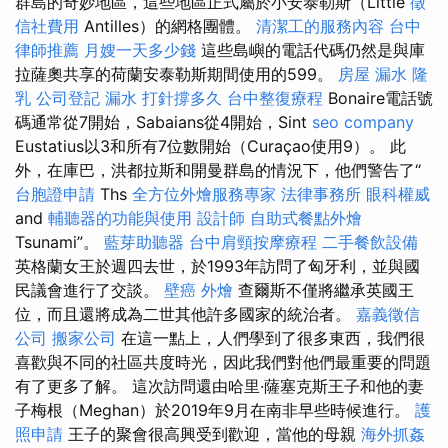
群島的奇妙地區，這些地區正式屬於小安泰勒斯（Little
徵
信社費用
Antilles）的網格團體。
清潔工的服務內容
台中
律師推薦
月嫂一天多少錢
這些島嶼的電話代碼仍然是與庫
拉薩奧共享的荷蘭安泰勒斯期間使用的599。
房屋 漏水
隆
乳
公司登記
漏水 打針撐多久
台中整復療程
Bonaire電話號
碼通常從7開始，Sabaians從4開始，Sint
seo company
Eustatius以3和所有7位數開始（Curaçao使用9）。 此
外，在庫巴，洪都拉斯和開曼群島的情況下，他們警告了“
台胞證申請
Ths
全方位外燴服務專家
法律事務所
眼科權威
and
輔聽器的功能與使用
設計師
自助式餐點外燴
Tsunami”。
藍芽助聽器
台中肩頸按摩療程
二手餐飲設備
英格蘭女王於週四去世，於1993年訪問了匈牙利，並與國
民議會進行了交談。
壁癌
外燴
查爾斯不僅將繼承英國王
位，而且還將成為二世其他許多國家的統治者。
嘉義徵信
公司
搬家公司
在這一點上，人們學到了很多東西，我們很
喜歡與不同的社區共度時光，因此我們對他們最重要的問題
有了更多了解。 這次訪問還由哈里·薩塞克斯王子和他的妻
子梅根（Meghan）於2019年9月在南非早些時候進行。
護
照申請
王子的聚會很高興受到歡迎，當他的母親
海外抓姦