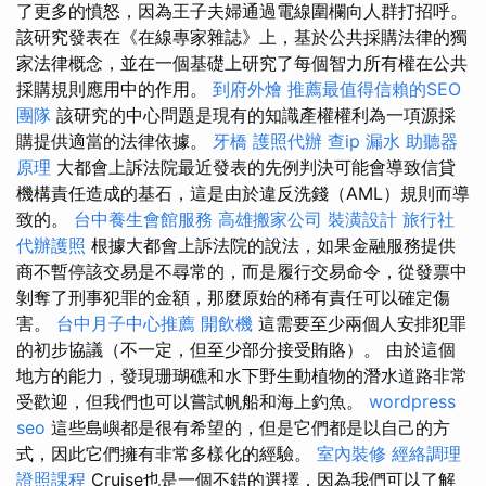
了更多的憤怒，因為王子夫婦通過電線圍欄向人群打招呼。
該研究發表在《在線專家雜誌》上，基於公共採購法律的獨
家法律概念，並在一個基礎上研究了每個智力所有權在公共
採購規則應用中的作用。
到府外燴
推薦最值得信賴的SEO
團隊
該研究的中心問題是現有的知識產權權利為一項源採
購提供適當的法律依據。
牙橋
護照代辦
查ip
漏水
助聽器
原理
大都會上訴法院最近發表的先例判決可能會導致信貸
機構責任造成的基石，這是由於違反洗錢（AML）規則而導
致的。
台中養生會館服務
高雄搬家公司
裝潢設計
旅行社
代辦護照
根據大都會上訴法院的說法，如果金融服務提供
商不暫停該交易是不尋常的，而是履行交易命令，從發票中
剝奪了刑事犯罪的金額，那麼原始的稀有責任可以確定傷
害。
台中月子中心推薦
開飲機
這需要至少兩個人安排犯罪
的初步協議（不一定，但至少部分接受賄賂）。 由於這個
地方的能力，發現珊瑚礁和水下野生動植物的潛水道路非常
受歡迎，但我們也可以嘗試帆船和海上釣魚。
wordpress
seo
這些島嶼都是很有希望的，但是它們都是以自己的方
式，因此它們擁有非常多樣化的經驗。
室內裝修
經絡調理
證照課程
Cruise也是一個不錯的選擇，因為我們可以了解