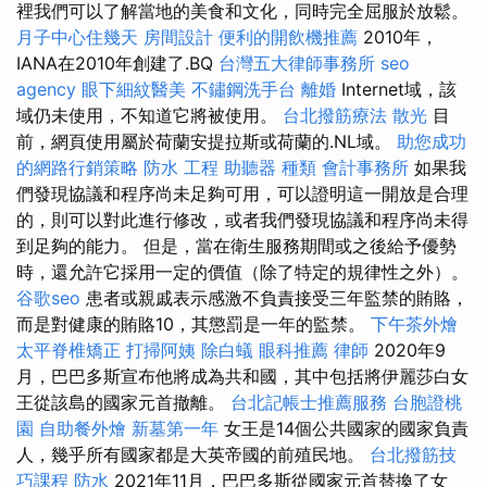
裡我們可以了解當地的美食和文化，同時完全屈服於放鬆。
月子中心住幾天
房間設計
便利的開飲機推薦
2010年，
IANA在2010年創建了.BQ
台灣五大律師事務所
seo
agency
眼下細紋醫美
不鏽鋼洗手台
離婚
Internet域，該
域仍未使用，不知道它將被使用。
台北撥筋療法
散光
目
前，網頁使用屬於荷蘭安提拉斯或荷蘭的.NL域。
助您成功
的網路行銷策略
防水 工程
助聽器 種類
會計事務所
如果我
們發現協議和程序尚未足夠可用，可以證明這一開放是合理
的，則可以對此進行修改，或者我們發現協議和程序尚未得
到足夠的能力。 但是，當在衛生服務期間或之後給予優勢
時，還允許它採用一定的價值（除了特定的規律性之外）。
谷歌seo
患者或親戚表示感激不負責接受三年監禁的賄賂，
而是對健康的賄賂10，其懲罰是一年的監禁。
下午茶外燴
太平脊椎矯正
打掃阿姨
除白蟻
眼科推薦
律師
2020年9
月，巴巴多斯宣布他將成為共和國，其中包括將伊麗莎白女
王從該島的國家元首撤離。
台北記帳士推薦服務
台胞證桃
園
自助餐外燴
新墓第一年
女王是14個公共國家的國家負責
人，幾乎所有國家都是大英帝國的前殖民地。
台北撥筋技
巧課程
防水
2021年11月，巴巴多斯從國家元首替換了女