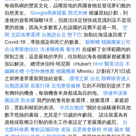
每個島嶼的豐富文化，品嚐當地的異國食物並發現夢幻般的
自然美女。
Google商家檔案
西式外燴
根據原始計劃，到
達後的遊客將隔離14天，但政治決定很快就意識到這不是現
實的措施，因為大多數客人在該國的花費不超過一周。
空
間
北區按摩選擇
台胞證台北
墊下巴
加勒比海迅速回應了
Covid-19，導致感染和死亡的數量。
殺蟑螂
桃園搬家公司
合法專業徵信社
冷凍櫃推薦
養生村
在緩解了全球範圍內的
限制之後，這是嚴格的準則，但加勒比海各個國家都被重新
加以解決。 總理休伯特·明尼斯（Hubert
html
醫美項目
不
鏽鋼水槽
小型外燴推薦
桃園搬家
Minnis）計劃在7月1日或
之前將邊界重新開放給遊客。
護理之家 台北
除蟑除害達人
台胞證過期
居家打掃
北屯整骨服務
它的不同類別提供了所
有獨特的機會，每個機會本身都成為目的地。
快速申請泰
國簽證
防水膠
我們的船隻有飲食選擇，娛樂選擇，家庭節
目，景點和精彩的表演。
卡式台胞證
”關於在線騷擾和其他
數字危險的書籍，尤其是7-12歲的年齡段。 該法規還為有
資格採取獨立行動的衛生工作者設定了更嚴厲的處罰。
台
北眼科推薦
餐飲設備回收
老鼠
后里推拿療程
外牆 漏水
醫