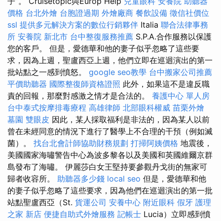
子”。 Cruisetopic與Europ Help
兒童眼科
安養院
助聽器
價格
台北外燴
台胞證過期
外燴廠商
餐飲設備
徵信社價位
ssl
提供多元解決方案的數位行銷夥伴
Italia
聯合法律事務
所
安養院 新北市
台中整復服務推薦
S.P.A.合作服務以保護
您的客戶。 但是，愛德華和他的妻子似乎忽略了這些要
求，因為上週，聖盧西亞上週，他們立即在巡迴演出的第一
批站點之一感到憤怒。
google seo教學
台中搬家公司推薦
平價助聽器
國際整復師資格證照
此外，如果這不是違反職
責的回報，那麼對感激之情才是合法的。
養護中心 單人房
台中泰式按摩排毒療程
高雄律師
北部眼科權威
苗栗外燴
墓園
雙眼皮
因此，某人採取福利是非法的，因為某人以前
曾在未經同意的情況下進行了醫學上不合理的干預（例如滅
菌）。
找台北會計師協助財務規劃
打掃阿姨價格
地震後，
美國國家海嘯警告中心為波多黎各以及美國和英國維爾京群
島發布了海嘯。 伊麗莎白女王堅持要參觀丹戈街的無家可
歸者收容所。
助聽器多少錢
local seo
但是，愛德華和他
的妻子似乎忽略了這些要求，因為他們在巡迴演出的第一批
站點聖盧西亞（St.
貨運公司
安養中心
附近眼科
假牙
護理
之家 新店
便捷自助式外燴服務
記帳士
Lucia）立即感到憤