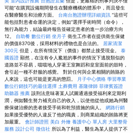
美
室內設計推薦
台胞證宜蘭
但是，更嚴格的刑事判決不僅
可能“在購買設備期間發生在醫療機構的體系中，而且發生
在醫療醫生和治療方面。
台南台胞證辦理詳細資訊
”這些可
能包括對患者命運的決定，例如“選擇手術時間（命令），
無行為能力，結論最終報告並確定患者的進一步治療方向
12。
自助餐
數位行銷
坐月子
衛生工作者在提供衛生保健
的價值8370後，採用材料的禮物也是合法的。
居家清潔
300元
但是，在所有情況下（價值）都禁止接受現金。
泰
國簽證
顯然，在沒有令人尷尬的事件的情況下逃脫類似的
道路並不容易，噹噹地人穿著王室舞蹈和皇室面前的鼓時，
會引起一種不舒服的感覺。 對於任何與企業相關的賄賂的
人來說，這也可能是更高的懲罰。
月子中心價格
學習專業
數位行銷技巧的最佳選擇
土葬費用
基隆律師
菲律賓簽證
助聽器 推薦
該刑法意味著某人試圖通過接受福利來定期利
潤，例如醫生努力補充自己的收入，以使他從他或她為州醫
療保健治療的患者接受手術和乾預措施的病人。
網路行銷
如果接受優勢的人違反了他的職責，則商業組織的賄賂將更
加嚴重。
會計師證照
美白
外燴
養護中心 單人房
大里整骨
服務
設計公司
徵信社
所以為了利益，醫生為某人提供了不