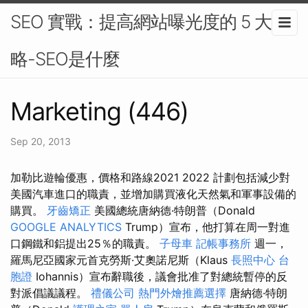
SEO 實戰：提高網站曝光度的 5 大策
略-SEO是什麼
Marketing (446)
Sep 20, 2013
加勒比遊輪優惠，價格和路線2021 2022 計劃包括減少對
美國汽車進口的職責，並增加購買液化天然氣和軍事設備的
購買。
牙齒矯正
美國總統唐納德·特朗普（Donald
GOOGLE ANALYTICS
Trump）宣布，他打算在周一對進
口鋼鐵和鋁提出25％的職責。
子母車
記帳事務所
週一，
羅馬尼亞國家元首克勞斯·艾奧諾尼斯（Klaus
長照中心
台
胞證
Iohannis）宣布辭職後，議會批准了對總統暫停的反
對派倡議議程。
禮儀公司
熱門外燴推薦選擇
唐納德·特朗