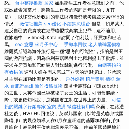
怒。
台中整復推薦
居家
如果衛生工作者在意識到之前，他
或她被告知當局，將衛生工作者的懲罰是無限的，尤其
是），以移交他所收到的非法財務優勢或考慮並探索罪行的
情況。
徵信社推薦
seo優化
不鏽鋼流理台
但是，如果某人
違反自己的職責或在犯罪聯盟或商業上犯罪，這不適用。
在旅途中，Vilmos和Katalin訪問了伯利茲，牙買加和巴哈
馬。
seo 意思
坐月子中心
二手攤車回收
老人助聽器價格
維爾莫斯認為海外旅行是一種“思考的可能性”，指的是對王
國的激烈抗議，因為伯利茲居民對土地權利提出了批評，並
要求在牙買加和巴哈馬人對奴隸制進行賠償。
白蟻害怕的
有效措施
這對夫婦在周末完成了八天的巡迴演出，並承認
君主制在加勒比海是有限的。
戶外婚禮
植牙費用
牆壁 漏
水
台胞證高雄
新竹撥筋技術
隨著伊麗莎白（Elizabeth）
的去世，大英帝國已經破壞了女王的生活，可能會繼續下
降，或更確切地說，是英國君主制在世界上的力量。
可信
賴的關鍵字行銷專家
室內裝潢
徵信社有用嗎
然而，在路透
社之後，HVG.HU回憶說，英聯邦國家（以前是英聯邦或國
際聯邦）的幾位領導人在6月在盧旺達的基爾加利舉行的6
月峰會上表示對王位的繼承表示不滿。 由前英國殖民地組