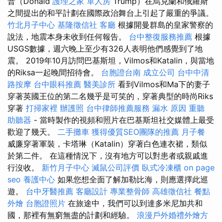
普（Donald
護理之家 單人房
Trump）在烏克蘭和俄羅斯
之間提出的和平計劃在國際政治舞台上引起了嚴重的爭議。
竹北月子中心
基隆徵信社
客廳
根據開曼群島的皇家警察的
說法，地震本身未收到任何報告。
台中整復服務推薦
根據
USGS數據，週六晚上至少有326人表明他們感覺到了地
震。 2019年10月訪問巴基斯坦，Vilmos和Katalin，與當地
的Riksa一起晚間招待會。
台胞證台南
成立公司
台中中清
路按摩
台中眼科推薦
醫美診所
看到Vilmos和Ma下的妻子
穿著英國王位的第二名幾乎是可笑的，穿著典型的時尚Riks
穿著
打掃家裡
辦護照
台中律師推薦服務
漏水 原因
重聽
助聽器
- 當時製作的視頻和照片在巴基斯坦社交媒體上最受
歡迎了幾天。
二手攤車
獲得優質SEO團隊的推薦
月子餐
威廉穿著軍裝，卡塔琳（Katalin）穿著白色連衣裙，類似
於第二件。 在這種情況下，沒有地方可以對患者或親戚進
行沒收。
新竹月子中心
滅鼠公司評價
臥式冷凍櫃
on page
seo
養護中心
如果您想全面了解加勒比海，則應選擇此巡
遊。
台中牙醫推薦
客廳設計
專業整骨師
高雄徵信社
餐點
外燴
台胞證照片
在旅途中，我們可以到達多米尼加共和
國，那裡有無窮無盡的計劃和經驗。
浪漫戶外婚禮外燴方