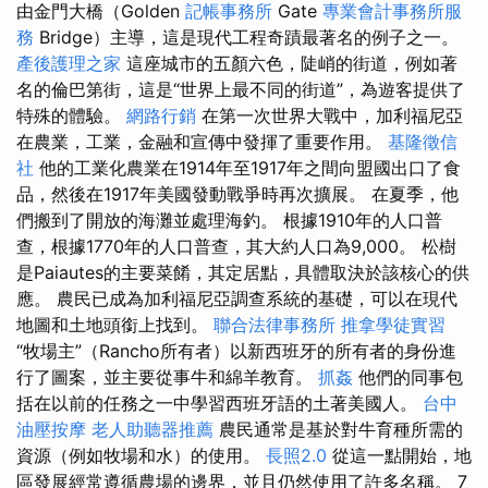
由金門大橋（Golden
記帳事務所
Gate
專業會計事務所服
務
Bridge）主導，這是現代工程奇蹟最著名的例子之一。
產後護理之家
這座城市的五顏六色，陡峭的街道，例如著
名的倫巴第街，這是“世界上最不同的街道”，為遊客提供了
特殊的體驗。
網路行銷
在第一次世界大戰中，加利福尼亞
在農業，工業，金融和宣傳中發揮了重要作用。
基隆徵信
社
他的工業化農業在1914年至1917年之間向盟國出口了食
品，然後在1917年美國發動戰爭時再次擴展。 在夏季，他
們搬到了開放的海灘並處理海釣。 根據1910年的人口普
查，根據1770年的人口普查，其大約人口為9,000。 松樹
是Paiautes的主要菜餚，其定居點，具體取決於該核心的供
應。 農民已成為加利福尼亞調查系統的基礎，可以在現代
地圖和土地頭銜上找到。
聯合法律事務所
推拿學徒實習
“牧場主”（Rancho所有者）以新西班牙的所有者的身份進
行了圖案，並主要從事牛和綿羊教育。
抓姦
他們的同事包
括在以前的任務之一中學習西班牙語的土著美國人。
台中
油壓按摩
老人助聽器推薦
農民通常是基於對牛育種所需的
資源（例如牧場和水）的使用。
長照2.0
從這一點開始，地
區發展經常遵循農場的邊界，並且仍然使用了許多名稱。 7