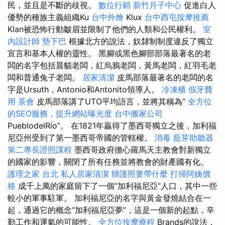
民，並且是不斷的歧視。
數位行銷
新竹月子中心
促進白人
優勢的種族主義組織Ku
台中外燴
Klux
台中西屯按摩推薦
Klan被恐怖行動皺眉並限制了他們的人類和公民權利。
室
內設計師
墊下巴
根據北方的說法，奴隸制制度違反了獨立
宣言和基本人權的靈性。 黑腳或黑色腳部部落最著名的老
闆的名字包括晨貓老闆，紅烏鴉老闆，黃馬老闆，紅羽毛老
闆和普通兔子老闆。
居家清潔
皮馬部落最著名的老闆的名
字是Ursuth，Antonio和Antonito領導人。
冷凍櫃
假牙費
用
茶會
皮馬部落講了UTO平均語言，並將其稱為“
全方位
的SEO服務，提升網站曝光度
台中搬家公司
PueblodelRío”。 在1821年贏得了墨西哥獨立之後，加利福
尼亞州受到了第一墨西哥帝國的管轄權。
消毒
藍芽助聽器
第二專長證照課程
墨西哥政府擔心羅馬天主教會對新獨立
的國家的影響，關閉了所有任務並將教會的財產國有化。
護理之家 台北
私人居家清潔
辦護照要帶什麼
打掃阿姨價
格
成千上萬的家庭留下了一個“加利福尼亞”人口，其中一些
較小的軍事駐軍。 加利福尼亞的名字與黃金發燒結合在一
起，通過它的概念“加利福尼亞夢”，這是一個新的起點，辛
勤工作和運氣的可能性。
全方位按摩療程
Brands的說法，