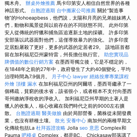
獨木舟。
辦桌外燴推薦
馬卡印第安人相信自然世界的各種
神話形式。
台胞證過期
台中搬家公司推薦
關於“製造事
物”的Hohoeapbess，他們說，太陽和月亮的兄弟姐妹將人
們，動物和風景從與以前存在的不同狀態不同​​。 此外印第
安人從傳統的狩獵和捕魚區追逐新土地的採礦。 許多印第
安部落以武器面對他們，這僅導致暴力的強化。 許多印度
定居點屠殺了更好，更多的武器的定居者29。 該地區首都
留在加利福尼亞州蒙特雷，州長擔任執行官。
助您實現品
牌價值的數位行銷方案
在墨西哥獨立後，它是不穩定的，
在1848年之前的27年中，政府發生了大約40個變化，平均
治理時間為7.9個月。
月子中心
lawyer
經絡按摩專業課程
外燴
頂樓 漏水
在加利福尼亞州的阿爾塔，墨西哥繼承了一
個稀疏，貧窮的後水省，該省很小，或者根本不支付向墨西
哥州繳納淨稅收的淨收入。 加利福尼亞州早期的土著人是
獵人的收集人，核心收藏在我們時代之前的9000左右擴
散。
台胞證過期
醫美做臉
由於局部營養，菌株從未開發農
業，也沒有耕種土壤。
散光
安養中心
南加州的兩種早期文
化傳統包括La
杜拜簽證攻略
Jolla
seo 意思
Complex和
Pauma
吧檯桌
Complex，都是BC。 Chickasaw部落講了