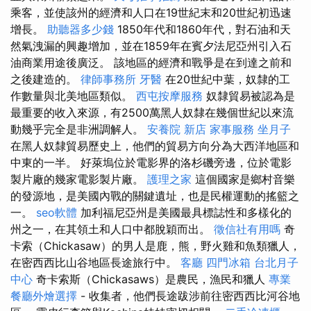
乘客，並使該州的經濟和人口在19世紀末和20世紀初迅速
增長。
助聽器多少錢
1850年代和1860年代，對石油和天
然氣洩漏的興趣增加，並在1859年在賓夕法尼亞州引入石
油商業用途後廣泛。 該地區的經濟和戰爭是在到達之前和
之後建造的。
律師事務所
牙醫
在20世紀中葉，奴隸的工
作數量與北美地區類似。
西屯按摩服務
奴隸貿易被認為是
最重要的收入來源，有2500萬黑人奴隸在幾個世紀以來流
動幾乎完全是非洲調解人。
安養院 新店
家事服務
坐月子
在黑人奴隸貿易歷史上，他們的貿易方向分為大西洋地區和
中東的一半。 好萊塢位於電影界的洛杉磯旁邊，位於電影
製片廠的幾家電影製片廠。
護理之家
這個國家是鄉村音樂
的發源地，是美國內戰的關鍵遺址，也是民權運動的搖籃之
一。
seo軟體
加利福尼亞州是美國最具標誌性和多樣化的
州之一，在其領土和人口中都脫穎而出。
徵信社有用嗎
奇
卡索（Chickasaw）的男人是鹿，熊，野火雞和魚類獵人，
在密西西比山谷地區長途旅行中。
客廳
四門冰箱
台北月子
中心
奇卡索斯（Chickasaws）是農民，漁民和獵人
專業
餐廳外燴選擇
- 收集者，他們長途跋涉前往密西西比河谷地