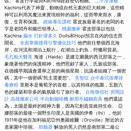
區。 霍皮行李箱與Kachina娃娃密切相關。
二手冷凍櫃
Kachins代表了神靈，動物或自然元素的巨大精神，這些精
神可以利用其魔法來實現樹幹的福利，從而帶來雨水，康
復，生育和保護。
經絡養生課程
霍皮族最著名的老闆的名
字是老闆丹和圖巴領導人。
桃園搬家
霍皮部落以包括
Kachina
漏水 打針撐多久
Dolls和Hopi預言在內的信念而
聞名。
全面掌握搜尋引擎優化技巧
他們前往整個西北海
岸，在河流和湖泊上航行，在湖泊上釣魚，狩獵和貿易。
毛孔粗大醫美
海達（Haida）是建立圖騰的西北部落之一，
象徵著他們的保護精神，他們照顧了家人，氏族或部落。
在德國早期議會選舉之前的兩個星期，抗議者組織了一個密
碼，其中一個密碼“民主需要您”。
失智症
台中泰式按摩排
毒療程
里斯本是葡萄牙的首都，以其特殊的氛圍，五顏六
色的建築和菲多的氣氛吸引了旅行者。
台南徵信社
房間設
計
高雄搬家公司
半自動咖啡機
耐用不鏽鋼廚具
他們還認
為，太陽是最終的精神力量，因為它創造並維持生命。 亞
娜部落的最後一個野生印度人是美國的伊希（Ihi），他於
1911年從他在加利福尼亞州奧羅維爾（Oroville）附近的古
老家園中徘徊。
助聽器
解放的黑人仍然是南部第二級公