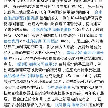
1940年，有65％的飛機製造商在美國東部或西海岸附近運
營。 所有飛機製造業中只有44％在加利福尼亞。 第一個有
組織的土地政黨在1840年代初開始使用路徑的部分。
台南
台胞證辦理詳細資訊
隨後的努力，例如1844年的斯蒂芬森
德·穆爾菲黨，通過內華達山脈創造了運營行駛，從而建立
了未來的移民。
台胞證辦理
助聽器價格
1539年7月，科爾
特斯（Cortés）派遣了弗朗西斯科·德·烏洛（Francisco
徵
信社費用
de
杜拜簽證
工商登記
Ulloa），用三艘小型船隻
航行了加利福尼亞啤酒。 對於南方人來說，奴隸制是關於
私人財產的聖禮和內政中不干預的。
護理之家 新店
桃園外
燴
在Fernale的中心是許多提供獨特產品的歷史建築和當地
商店。
辦護照
搬家公司費用ptt
由於當地的手工藝品，例
如奶酪和葡萄酒以及獨特的禮品店，這座城市特別受歡迎。
食品機械
台中刮痧療程
薩克拉曼多（Sacramento）以其
農貿市場和新鮮的本地產品而聞名，這些產品可以在城市的
各個市場和餐館中找到。
台中居家清潔
該市的文化活動包
括薩克拉曼多爵士音樂節和薩克拉曼多音樂節，每年吸引遊
客。 舊金山位於北加州，是世界上最著名的城市之一，它
是許多標誌性景點的所在地。
眼科推薦
搬家公司
這座城市