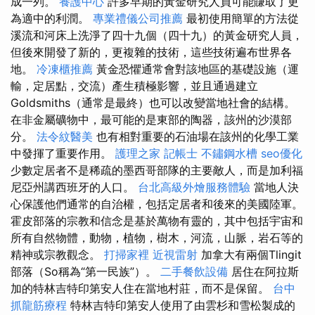
成一列。
養護中心
許多早期的黃金研究人員可能賺取了更
為適中的利潤。
專業禮儀公司推薦
最初使用簡單的方法從
溪流和河床上洗淨了四十九個（四十九）的黃金研究人員，
但後來開發了新的，更複雜的技術，這些技術遍布世界各
地。
冷凍櫃推薦
黃金恐懼通常會對該地區的基礎設施（運
輸，定居點，交流）產生積極影響，並且通過建立
Goldsmiths（通常是最終）也可以改變當地社會的結構。
在非金屬礦物中，最可能的是東部的陶器，該州的沙漠部
分。
法令紋醫美
也有相對重要的石油場在該州的化學工業
中發揮了重要作用。
護理之家
記帳士
不鏽鋼水槽
seo優化
少數定居者不是稀疏的墨西哥部隊的主要敵人，而是加利福
尼亞州講西班牙的人口。
台北高級外燴服務體驗
當地人決
心保護他們通常的自治權，包括定居者和後來的美國陸軍。
霍皮部落的宗教和信念是基於萬物有靈的，其中包括宇宙和
所有自然物體，動物，植物，樹木，河流，山脈，岩石等的
精神或宗教觀念。
打掃家裡
近視雷射
加拿大有兩個Tlingit
部落（So稱為“第一民族”）。
二手餐飲設備
居住在阿拉斯
加的特林吉特印第安人住在當地村莊，而不是保留。
台中
抓龍筋療程
特林吉特印第安人使用了由雲杉和雪松製成的