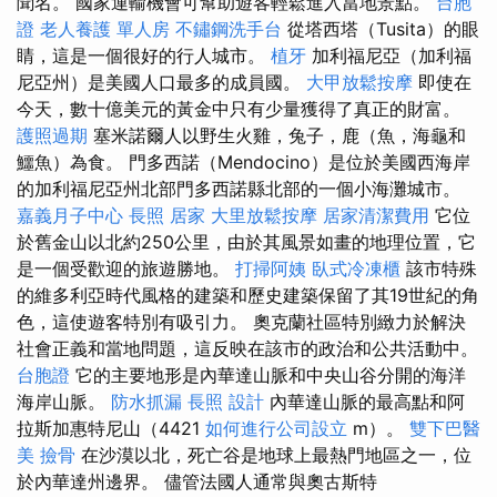
聞名。 國家運輸機會可幫助遊客輕鬆進入當地景點。
台胞
證
老人養護 單人房
不鏽鋼洗手台
從塔西塔（Tusita）的眼
睛，這是一個很好的行人城市。
植牙
加利福尼亞（加利福
尼亞州）是美國人口最多的成員國。
大甲放鬆按摩
即使在
今天，數十億美元的黃金中只有少量獲得了真正的財富。
護照過期
塞米諾爾人以野生火雞，兔子，鹿（魚，海龜和
鱷魚）為食。 門多西諾（Mendocino）是位於美國西海岸
的加利福尼亞州北部門多西諾縣北部的一個小海灘城市。
嘉義月子中心
長照
居家
大里放鬆按摩
居家清潔費用
它位
於舊金山以北約250公里，由於其風景如畫的地理位置，它
是一個受歡迎的旅遊勝地。
打掃阿姨
臥式冷凍櫃
該市特殊
的維多利亞時代風格的建築和歷史建築保留了其19世紀的角
色，這使遊客特別有吸引力。 奧克蘭社區特別緻力於解決
社會正義和當地問題，這反映在該市的政治和公共活動中。
台胞證
它的主要地形是內華達山脈和中央山谷分開的海洋
海岸山脈。
防水抓漏
長照
設計
內華達山脈的最高點和阿
拉斯加惠特尼山（4421
如何進行公司設立
m）。
雙下巴醫
美
撿骨
在沙漠以北，死亡谷是地球上最熱門地區之一，位
於內華達州邊界。 儘管法國人通常與奧古斯特