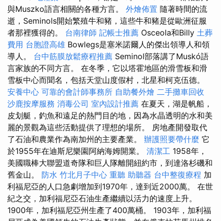
與Muszko語言相關的各種方言。
外燴佈置
隨著時間的流
逝，Seminols開始繁殖牛和豬，這些牛和豬是從歐洲征服
者那裡獲得的。
台南律師
記帳士推薦
Osceola和Billy
土葬
費用
台胞證高雄
Bowlegs是塞米諾爾人的傑出領導人和領
導人。
台中筋膜放鬆療程推薦
Seminol部落講了Muskó語
言家族的不同方言。 在冬季，它以塔霍地區的滑雪板和滑
雪板中心而聞名，包括天堂山度假村，北星和柯克伍德。
安養中心
可靠的會計師事務所
自助餐外燴
二手攤車回收
沙鹿按摩服務
消毒公司
室內設計推薦
在夏天，湖是帆船，
皮划艇，釣魚和遠足的熱門目的地，因為水晶透明的水和美
麗的景觀為這些活動提供了理想的場所。 房地產開發取代
了石油和農業作為南加州的主要產業。
辦護照要帶什麼
它
於1955年在迪斯尼樂園阿納海姆開業。
清潔工
1958年，
美國職棒大聯盟道奇隊和巨人隊離開紐約市，到達洛杉磯和
舊金山。
防水
竹北月子中心
重聽 助聽器
台中整復療程
加
利福尼亞的人口急劇增加到1970年，達到近2000萬。 在世
紀之交，加利福尼亞石油生產繼續以活力的速度上升。
1900年，加利福尼亞州生產了400萬桶。 1903年，加利福