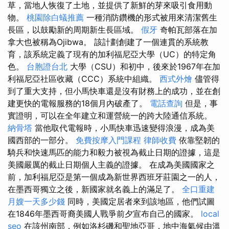
草，當地人恢復了土地，並提供了新鮮的芽來吸引食用動
物。
桃園除白蟻推薦
一種消防鑽機的形式被用來清潔舊生
長區，以鼓勵新的周期新生長區域。
假牙
奇帕瓦部落在加
拿大也被稱為Ojibwa。 該計劃創建了一個連貫的系統教
育，該系統定義了現有的加利福尼亞大學（UC）的特定角
色。
台胞證台北
大學（CSU）和初中，後來於1967年在加
利福尼亞社區收藏（CCC）系統中組織。
西式外燴
儘管得
到了重大支持，但小馬快車還是沒有財務上的成功，並在創
建更快的電報服務的18個月內破產了。
電話查詢
但是，事
實證明，可以在全年建立和運營統一的跨大陸通信系統。
納骨塔
當他取代電報時，小馬快車迅速變得浪漫，成為美
國西部的一部分。
免費按摩入門課程
律師收費
依靠堅韌的
騎兵和快速馬匹的能力和毅力被視為截止日期的證據，這是
美國嚴厲的截止日期個人主義的證據。 在成為美國國家之
前，加利福尼亞是第一個成為新世界西班牙莊園之一的人，
在墨西哥獨立之後，新國家就名義上的滿足了。
全口重建
月嫂一天多少錢
同時，美國定居者來到該地區，他們試圖
在1846年墨西哥裔美國人戰爭前夕宣布自己的國家。
local
seo
在該州南部，例如洛杉磯和聖地亞哥，地中海氣候由溫