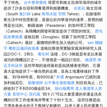
予了特色。
台中整脊療程
塔霍市和南太浩湖等湖岸的城市
提供了許多住宿和用餐選擇和娛樂機會。
全瓷冠
南太浩湖
（South
會計師
Lake
商用冰箱
空間
Tahoe），在賭場和
夜生活中特別受歡迎，直接位於內華達州的邊界，那裡的賭
博是合法的。 帕薩迪納（Pasadena）的加州理工學院
（Caltech）為飛機的開發和製造提供了理想的情況。
西屯
區按摩推薦
道格拉斯（Douglas）招募了加州理工學院
（Caltech）最好，最聰明的學生加入他的公司。
seo 關鍵
字
餐飲設備回收推薦
道格拉斯使用實驗室風洞和研究人員
設計DC-1、2和3。
養生村
這樣，DC-3無疑是有史以來最
成功的飛機設計之一，不僅僅是一個設計項目。
換護照
附
近牙科診所
這些早期的途徑最初是由誘捕者使用的，它通
過大盆地提供了一條自然的走廊，並為土地遷移做好了準
備。 到1848年底，有6000名“
外遇
Argonauts”已經到達
加利福尼亞。
基隆律師
台中養生會館服務
到目前為止，已
經收到了不到500個金匠34。
除白蟻費用
老人養護單人房
方案
長照中心
現代風
“四十八”可以大量普通的幸運金洗衣
機的日常工作使東海岸帶來了十到十五次。 這些任務是由
方濟各會命令的天主教神父創建的，以使土著人民的軍事力