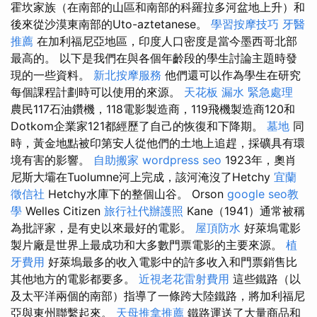
霍坎家族（在南部的山區和南部的科羅拉多河盆地上升）和
後來從沙漠東南部的Uto-aztetanese。
學習按摩技巧
牙醫
推薦
在加利福尼亞地區，印度人口密度是當今墨西哥北部
最高的。 以下是我們在與各個年齡段的學生討論主題時發
現的一些資料。
新北按摩服務
他們還可以作為學生在研究
每個課程計劃時可以使用的來源。
天花板 漏水 緊急處理
農民117石油鑽機，118電影製造商，119飛機製造商120和
Dotkom企業家121都經歷了自己的恢復和下降期。
墓地
同
時，黃金地點被印第安人從他們的土地上追趕，採礦具有環
境有害的影響。
自助搬家
wordpress seo
1923年，奧肖
尼斯大壩在Tuolumne河上完成，該河淹沒了Hetchy
宜蘭
徵信社
Hetchy水庫下的整個山谷。 Orson
google seo教
學
Welles Citizen
旅行社代辦護照
Kane（1941）通常被稱
為批評家，是有史以來最好的電影。
屋頂防水
好萊塢電影
製片廠是世界上最成功和大多數門票電影的主要來源。
植
牙費用
好萊塢最多的收入電影中的許多收入和門票銷售比
其他地方的電影都要多。
近視老花雷射費用
這些鐵路（以
及太平洋兩個的南部）指導了一條跨大陸鐵路，將加利福尼
亞與東州聯繫起來。
天母推拿推薦
鐵路運送了大量商品和