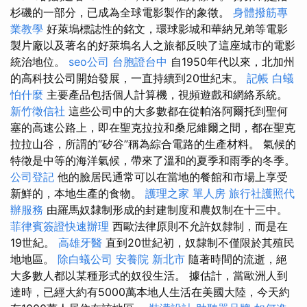
杉磯的一部分，已成為全球電影製作的象徵。
身體撥筋專
業教學
好萊塢標誌性的銘文，環球影城和華納兄弟等電影
製片廠以及著名的好萊塢名人之旅都反映了這座城市的電影
統治地位。
seo公司
台胞證台中
自1950年代以來，北加州
的高科技公司開始發展，一直持續到20世紀末。
記帳
白蟻
怕什麼
主要產品包括個人計算機，視頻遊戲和網絡系統。
新竹徵信社
這些公司中的大多數都在從帕洛阿爾托到聖何
塞的高速公路上，即在聖克拉拉和桑尼維爾之間，都在聖克
拉拉山谷，所謂的“矽谷”稱為綜合電路的生產材料。 氣候的
特徵是中等的海洋氣候，帶來了溫和的夏季和雨季的冬季。
公司登記
他的臉居民通常可以在當地的餐館和市場上享受
新鮮的，本地生產的食物。
護理之家 單人房
旅行社護照代
辦服務
由羅馬奴隸制形成的封建制度和農奴制在十三中。
菲律賓簽證快速辦理
西歐法律原則不允許奴隸制，而是在
19世紀。
高雄牙醫
直到20世紀初，奴隸制不僅限於其殖民
地地區。
除白蟻公司
安養院 新北市
隨著時間的流逝，絕
大多數人都以某種形式的奴役生活。 據估計，當歐洲人到
達時，已經大約有5000萬本地人生活在美國大陸，今天約