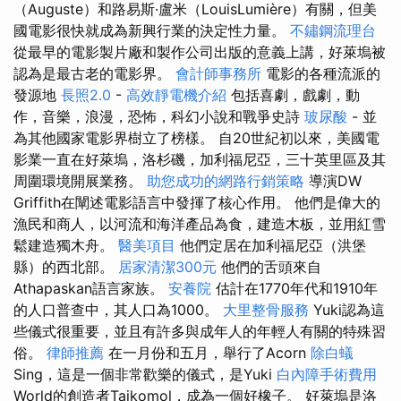
（Auguste）和路易斯·盧米（LouisLumière）有關，但美
國電影很快就成為新興行業的決定性力量。
不鏽鋼流理台
從最早的電影製片廠和製作公司出版的意義上講，好萊塢被
認為是最古老的電影界。
會計師事務所
電影的各種流派的
發源地
長照2.0
-
高效靜電機介紹
包括喜劇，戲劇，動
作，音樂，浪漫，恐怖，科幻小說和戰爭史詩
玻尿酸
- 並
為其他國家電影界樹立了榜樣。 自20世紀初以來，美國電
影業一直在好萊塢，洛杉磯，加利福尼亞，三十英里區及其
周圍環境開展業務。
助您成功的網路行銷策略
導演DW
Griffith在闡述電影語言中發揮了核心作用。 他們是偉大的
漁民和商人，以河流和海洋產品為食，建造木板，並用紅雪
鬆建造獨木舟。
醫美項目
他們定居在加利福尼亞（洪堡
縣）的西北部。
居家清潔300元
他們的舌頭來自
Athapaskan語言家族。
安養院
估計在1770年代和1910年
的人口普查中，其人口為1000。
大里整骨服務
Yuki認為這
些儀式很重要，並且有許多與成年人的年輕人有關的特殊習
俗。
律師推薦
在一月份和五月，舉行了Acorn
除白蟻
Sing，這是一個非常歡樂的儀式，是Yuki
白內障手術費用
World的創造者Taikomol，成為一個好橡子。 好萊塢是洛