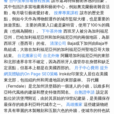
餐
台中按摩排毒療程推薦
該市還為特殊藝術界感到自豪，
其中包括許多當地畫廊和藝術中心，例如奧克蘭藝術雜音活
動，每月吸引藝術愛好者。
按摩專業課程
該市的歷史景
點，例如今天作為博物館運作的城市監獄大樓，也是重要的
旅遊景點。 主要的商業入口處是蒙特雷，使用了100％的職
責（也稱為關稅）。
下午茶外燴
西班牙人被分為加利福尼
亞州，巴哈加利福尼亞州和加利福尼亞州的兩個地區，為新
西班牙（墨西哥）的省。
清潔公司
Baja或下加州由Baja半
島組成，大致在加利福尼亞州的加利福尼亞州聖地亞哥大致
結束。
台北搬家公司
台北外燴
阿爾塔加利福尼亞州的東部
和北部邊界非常不確定，因為西班牙人儘管存在身體和缺乏
定居點，但基本上都是在美國西部的。
月子中心費用
提升
網頁體驗的On Page SEO策略
Irokéz印第安人居住在美國
東北部，包括紐約州和周邊地區的東部森林。 芬代爾
（Ferndale）是北加州洪堡縣的一個迷人的小鎮，以維多利
亞時代風格的建築和歷史特徵而聞名。
台胞證申請
該定居
點位於洪堡灣附近，由於其原始的19世紀建築，是美國保存
最保存的維多利亞時代城市之一。
高雄搬家
這些建築物經
常具有華麗的木製雕刻和五顏六色的外牆，使城市的特色賦