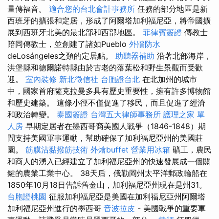
量傳福音。
適合您的台北會計事務所
任務的部分地區是新
西班牙的擴張和定居，形成了阿爾塔加利福尼亞，將帝國擴
展到西班牙北美的最北部和西部地區。
菲律賓簽證
傳教士
陪同傳教士，並創建了諸如Pueblo
外牆防水
deLosángeles之類的定居點。
助聽器補助
沿著北部海岸，
洪堡縣和德爾諾特縣由於古老的落葉松和野生景觀而受歡
迎。
室內裝修
新北徵信社
台胞證台北
在北加州的城市
中，國家首府薩克拉曼多具有歷史重要性，擁有許多博物館
和歷史建築。 這條小徑不僅促進了移民，而且促進了經濟
和政治轉變。
泰國簽證
台灣五大律師事務所
護理之家 單
人房
早期定居者在墨西哥裔美國人戰爭（1846-1848）期
間支持美國軍事運動，幫助確保了加利福尼亞州的美國莊
園。
筋膜沾黏撥筋技術
外燴buffet
營業用冰箱
礦工，農民
和商人的湧入已經建立了加利福尼亞州的快速發展成一個關
鍵的農業工業中心。 38天后，俄勒岡州太平洋郵政輪船在
1850年10月18日告訴舊金山，加利福尼亞州現在是州31。
台胞證桃園
征服加利福尼亞是美國在加利福尼亞州阿爾塔
加利福尼亞州進行的墨西哥
音波拉皮
- 美國戰爭的重要軍