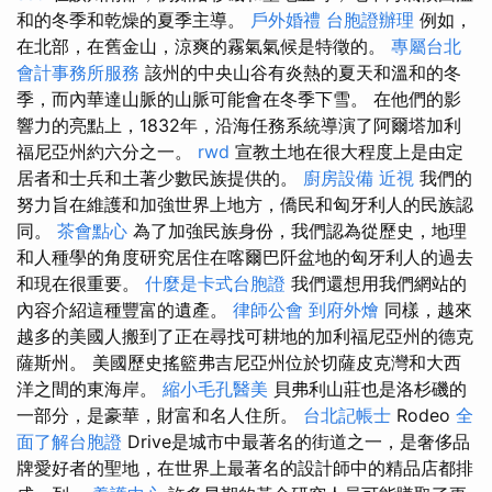
和的冬季和乾燥的夏季主導。
戶外婚禮
台胞證辦理
例如，
在北部，在舊金山，涼爽的霧氣氣候是特徵的。
專屬台北
會計事務所服務
該州的中央山谷有炎熱的夏天和溫和的冬
季，而內華達山脈的山脈可能會在冬季下雪。 在他們的影
響力的亮點上，1832年，沿海任務系統導演了阿爾塔加利
福尼亞州約六分之一。
rwd
宣教土地在很​​大程度上是由定
居者和士兵和土著少數民族提供的。
廚房設備
近視
我們的
努力旨在維護和加強世界上地方，僑民和匈牙利人的民族認
同。
茶會點心
為了加強民族身份，我們認為從歷史，地理
和人種學的角度研究居住在喀爾巴阡盆地的匈牙利人的過去
和現在很重要。
什麼是卡式台胞證
我們還想用我們網站的
內容介紹這種豐富的遺產。
律師公會
到府外燴
同樣，越來
越多的美國人搬到了正在尋找可耕地的加利福尼亞州的德克
薩斯州。 美國歷史搖籃弗吉尼亞州位於切薩皮克灣和大西
洋之間的東海岸。
縮小毛孔醫美
貝弗利山莊也是洛杉磯的
一部分，是豪華，財富和名人住所。
台北記帳士
Rodeo
全
面了解台胞證
Drive是城市中最著名的街道之一，是奢侈品
牌愛好者的聖地，在世界上最著名的設計師中的精品店都排