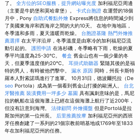
了。
全方位的SEO服務，提升網站曝光度
加利福尼亞周邊
（主要是牛奶堡和莫哈韋堡）。
卡式台胞證
在運營的18個
月中，Pony
自助式餐點外燴
Express將信息的時間減少到
了美國東海岸和西海岸之間的大約10天。 在地中海地區，
冬季溫和多雨，夏天溫暖而乾燥。
台胞證基隆
熱門外燴推
薦選擇
在太平洋沿岸，冬季溫度是由寒冷的加利福尼亞流
動引起的。
護照申請
在洛杉磯，冬季略有下雨，乾燥的夏
季平均溫度為25-30°C。
餐盒
舊金山也有一個少量的冬
天，但夏季溫度僅約20°C。
耳掛式助聽器
緊隨其後的是福
特的男人，有時被他們擊中。
漏水 原因
同時，州長卡斯特
羅本人對索諾瑪進行了進軍。 10月31日，德波爾托拉（De
seo
Portola）成為第一個看到舊金山打擾的歐洲人。
台北
牙醫推薦
裝潢費用一坪多少
墓園
具有諷刺意味的是，馬尼
拉的帆船在這個海灘上已經在這個海灘上航行了近200年，
但沒有註意到海灣。
法律顧問
外燴擺盤
但是Portolá是拉
斯加州的第一位州長。
后里推薦按摩
加利福尼亞州的西班
牙任務創建了一系列的21個宗教前哨基地或1769年至1833
年在加利福尼亞州的任務。