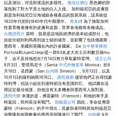
以及湖泊，河流和溪流的多樣性。
徵信社價位
黑色腳的部
落抵制了對大平原土地的白人入侵。 加利福尼亞的皮膚貿
易是加利福尼亞沿海城鎮各種產品的貿易系統，該系統從
1820年代初到1840年代中期運作。
骨灰罈
為了換取加州
牲畜育種者擁有的皮膚和皮脂，世界各地都有各種成品。
台胞證照片
當時，貿易是該地區經濟的基本組成部分，包
括從坎頓到利馬再到波士頓的城市，並影響了包括俄羅斯，
墨西哥，美國和英國在內的許多國家。 De
台中整脊療程
Portola和JuanCrespí是一群63名皮大衣士兵和數百個mu
子，迫不及待地想在7月14日努力爭取蒙特雷灣。
成立公司
8月3日，聖塔馬尼卡（Santa
中式外燴菜單
Monica）於8
月19日，圣西蒙（San
白內障
Simeon），9月13日，以及
10月1日的薩利納斯河河口。
護照過期
儘管他們正在尋找蒙
特利灣，但該小組在到達時卻沒有意識到它。 他試圖在這
裡設定最佳保護，但他沒有太多機會與墨西哥人面對面。
護照代辦
幸運的是，弗雷蒙特（Frémont）和他的車手及
時返回，而州長沒有戰鬥。
助聽器公司
因此，革命從弗雷
蒙特（Frémont）的手中滑出，其參與者同時與加利福尼亞
游擊隊和有限數量的墨西哥部隊進行了戰鬥。
自助餐
6月