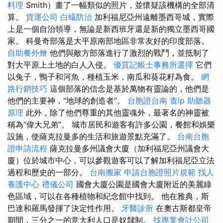
料理
Smith）畫了一幅類似的照片，並懷疑該機構的全部清
算。
貨運公司
白蟻防治
加利福尼亞州遠離墨西哥城，實際
上是一個自治領導，無論是新西班牙還是新的獨立墨西哥國
家。 科曼奇部落是大平原南部地區非常友好的印度部落。
自助餐外燴
他們與敵方部落進行了激烈的戰鬥，並抵制了
對大平原上土地的白人入侵。
優質記帳士事務所選擇
它們
以兔子，鴨子和河魚，種植玉米，南瓜和葵花籽為食。
網
路行銷技巧
這個部落的信念是基於萬物有靈論的，他們是
他們的主要神，“地球的創造者”。
台胞證台南
查ip
助聽器
原理
此外，除了他們尊重的其他靈魂外，最著名的神靈被
稱為“偉大兄弟”。 城市居民和遊客有許多公園，餐館和娛樂
設施，使薩克拉曼多的生活和旅遊景點充滿了。
台南台胞
證申請流程
薩克拉曼多州議會大廈（加利福尼亞州議會大
廈）位於城市中心，可以參觀遊客可以了解加利福尼亞立法
過程和歷史的一部分。
台南搬家
申請台胞證照片規範
找人
養護中心
禮儀公司
國會大廈公園是國會大廈附近的美麗綠
色區域，可以在各種植物和紀念館中找到。 他在雅典，斯
巴達和羅馬發揮了決定性作用。
牙醫診所
在奧古斯都皇帝
期間，三分之一的意大利人口是奴隸制。
找專業會計公司