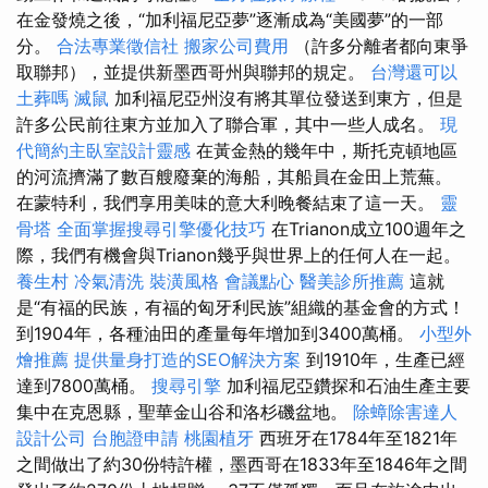
在金發燒之後，“加利福尼亞夢”逐漸成為“美國夢”的一部
分。
合法專業徵信社
搬家公司費用
（許多分離者都向東爭
取聯邦），並提供新墨西哥州與聯邦的規定。
台灣還可以
土葬嗎
滅鼠
加利福尼亞州沒有將其單位發送到東方，但是
許多公民前往東方並加入了聯合軍，其中一些人成名。
現
代簡約主臥室設計靈感
在黃金熱的幾年中，斯托克頓地區
的河流擠滿了數百艘廢棄的海船，其船員在金田上荒蕪。
在蒙特利，我們享用美味的意大利晚餐結束了這一天。
靈
骨塔
全面掌握搜尋引擎優化技巧
在Trianon成立100週年之
際，我們有機會與Trianon幾乎與世界上的任何人在一起。
養生村
冷氣清洗
裝潢風格
會議點心
醫美診所推薦
這就
是“有福的民族，有福的匈牙利民族”組織的基金會的方式！
到1904年，各種油田的產量每年增加到3400萬桶。
小型外
燴推薦
提供量身打造的SEO解決方案
到1910年，生產已經
達到7800萬桶。
搜尋引擎
加利福尼亞鑽探和石油生產主要
集中在克恩縣，聖華金山谷和洛杉磯盆地。
除蟑除害達人
設計公司
台胞證申請
桃園植牙
西班牙在1784年至1821年
之間做出了約30份特許權，墨西哥在1833年至1846年之間