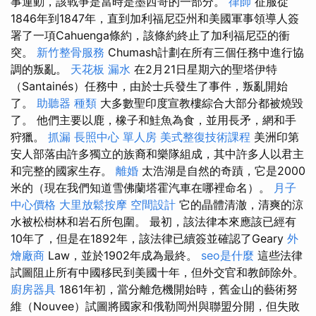
事運動，該戰爭是當時是墨西哥的一部分。
律師
征服從
1846年到1847年，直到加利福尼亞州和美國軍事領導人簽
署了一項Cahuenga條約，該條約終止了加利福尼亞的衝
突。
新竹整骨服務
Chumash計劃在所有三個任務中進行協
調的叛亂。
天花板 漏水
在2月21日星期六的聖塔伊特
（Santainés）任務中，由於士兵發生了事件，叛亂開始
了。
助聽器 種類
大多數聖印度宣教樓綜合大部分都被燒毀
了。 他們主要以鹿，橡子和鮭魚為食，並用長矛，網和手
狩獵。
抓漏
長照中心 單人房
美式整復技術課程
美洲印第
安人部落由許多獨立的族裔和樂隊組成，其中許多人以君主
和完整的國家生存。
離婚
太浩湖是自然的奇蹟，它是2000
米的（現在我們知道雪佛蘭塔霍汽車在哪裡命名）。
月子
中心價格
大里放鬆按摩
空間設計
它的晶體清澈，清爽的涼
水被松樹林和岩石所包圍。 最初，該法律本來應該已經有
10年了，但是在1892年，該法律已續簽並確認了Geary
外
燴廠商
Law，並於1902年成為最終。
seo是什麼
這些法律
試圖阻止所有中國移民到美國十年，但外交官和教師除外。
廚房器具
1861年初，當分離危機開始時，舊金山的藝術努
維（Nouvee）試圖將國家和俄勒岡州與聯盟分開，但失敗