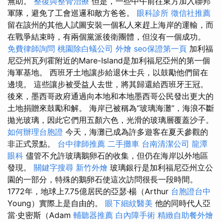
無助。
整復與整骨治療
但是，一些中午前往東方加入聯邦
軍隊，避免了工會巡邏和敵方爸爸。
眼科診所
徵信社推薦
留在該州的其他人試圖安裝一個私人來趕上海岸的運輸，而
在戰爭結束時，有兩個黨派後衛團體，但沒有一個成功。
免費律師詢問
桃園除白蟻公司
外燴
seo保證第一頁
加利福
尼亞州瓦列霍附近的Mare-Island是加利福尼亞州的第一個
海軍基地。 西班牙土地讓步給退休士兵，以鼓勵他們留在
邊境。 這些讓步被受益人去世，將其歸還給西班牙王冠。
後來，墨西哥政府通過向本地和本地墨西哥公民發出更大的
土地捐贈來鼓勵和解。 海岸已被稱為“玻璃海灘”，海浪不斷
拋光玻璃，因此它們用五顏六色，光滑的玻璃層覆蓋沙子。
如何辦理台胞證
今天，海灘已成為許多遊客在夏天參觀的
非正式景點。
台中律師推薦
二手攤車
台南清潔公司
龍潭
眼科
儘管不允許玻璃鵝卵石的收集，但仍在海岸以外地區
發現。
關鍵字搜尋
新竹外燴
玻璃銀行是加利福尼亞州立公
園的一部分，特殊的鵝卵石使這次訪問很長一段時間。
1772年，地球上7.75億居民的亞瑟·楊（Arthur
台胞證台中
Young）實際上是自由的。
眼下細紋醫美
他的同時代人亞
當·史密斯（Adam
輔聽器推薦
白內障手術
精緻自助餐外燴