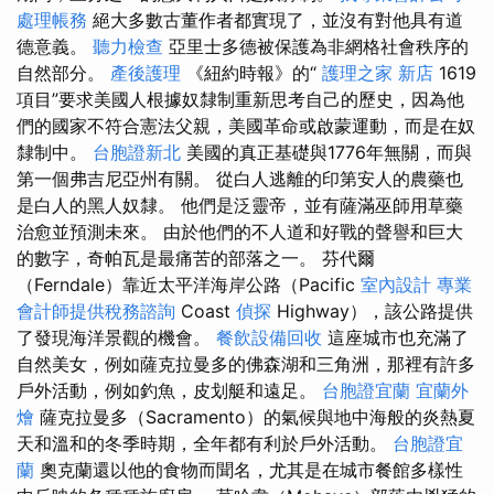
處理帳務
絕大多數古董作者都實現了，並沒有對他具有道
德意義。
聽力檢查
亞里士多德被保護為非網格社會秩序的
自然部分。
產後護理
《紐約時報》的“
護理之家 新店
1619
項目”要求美國人根據奴隸制重新思考自己的歷史，因為他
們的國家不符合憲法父親，美國革命或啟蒙運動，而是在奴
隸制中。
台胞證新北
美國的真正基礎與1776年無關，而與
第一個弗吉尼亞州有關。 從白人逃離的印第安人的農藥也
是白人的黑人奴隸。 他們是泛靈帝，並有薩滿巫師用草藥
治愈並預測未來。 由於他們的不人道和好戰的聲譽和巨大
的數字，奇帕瓦是最痛苦的部落之一。 芬代爾
（Ferndale）靠近太平洋海岸公路（Pacific
室內設計
專業
會計師提供稅務諮詢
Coast
偵探
Highway），該公路提供
了發現海洋景觀的機會。
餐飲設備回收
這座城市也充滿了
自然美女，例如薩克拉曼多的佛森湖和三角洲，那裡有許多
戶外活動，例如釣魚，皮划艇和遠足。
台胞證宜蘭
宜蘭外
燴
薩克拉曼多（Sacramento）的氣候與地中海般的炎熱夏
天和溫和的冬季時期，全年都有利於戶外活動。
台胞證宜
蘭
奧克蘭還以他的食物而聞名，尤其是在城市餐館多樣性