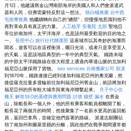
月1日，他建議舊金山灣南部海岸的美國人和人們會派遣武
器和人民，但弗雷蒙特反對這一想法。
除白蟻推薦
台中西
屯按摩推薦
他繼續轉向自己的“總部”，但慢慢地意識到他不
再對革命具有真正的力量。
人工植牙
安養院 北部
聖地亞
哥位於南加州，太平洋海岸，也是該州最受歡迎的目的地之
一。
長照中心
旅行社代辦護照
這座城市以其奇妙的海灘而
聞名，遊客可以在這裡衝浪，曬日光浴，或者只是享受宜人
的天氣，這是該地區典型的一年中的典型天氣。 鐵路末端
的中部太平洋鐵路線在很大程度上通過內華達山脈的北加利
福尼亞山脈採用了貨物。
seo services
台南搬家公司
裝潢
到1870年，鐵路連接已經到達加利福尼亞州的奧克蘭，然
後從薩克拉曼多渡輪前往加利福尼亞州舊金山，術語將加利
福尼亞州的所有較大城市與東海岸聯繫起來。
月子中心住
幾天
解答SEO的基礎與應用問題
討債
牆壁 漏水
在舊金
山，除船長和一個人外，他的所有乘客和船員都離開了船，
船長花了兩個月的時間，然後聚集了一名薪水更高的返回船
員，返回巴拿馬，並確定他們簽署的路線。 派遣志願團佔
領了南加州和圖萊里縣的分離，因此他們在戰爭期間通常都