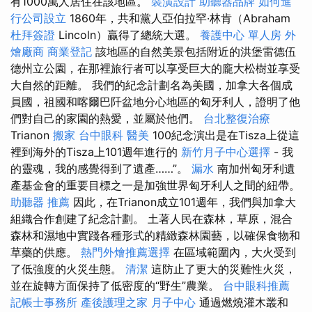
有1000萬人居住在該地區。
裝潢設計
助聽器品牌
如何進
行公司設立
1860年，共和黨人亞伯拉罕·林肯（Abraham
杜拜簽證
Lincoln）贏得了總統大選。
養護中心 單人房
外
燴廠商
商業登記
該地區的自然美景包括附近的洪堡雷德伍
德州立公園，在那裡旅行者可以享受巨大的龐大松樹並享受
大自然的距離。 我們的紀念計劃名為美國，加拿大各個成
員國，祖國和喀爾巴阡盆地分心地區的匈牙利人，證明了他
們對自己的家園的熱愛，並屬於他們。
台北整復治療
Trianon
搬家
台中眼科
醫美
100紀念演出是在Tisza上從這
裡到海外的Tisza上101週年進行的
新竹月子中心選擇
- 我
的靈魂，我的感覺得到了遺產……”。
漏水
南加州匈牙利遺
產基金會的重要目標之一是加強世界匈牙利人之間的紐帶。
助聽器 推薦
因此，在Trianon成立101週年，我們與加拿大
組織合作創建了紀念計劃。 土著人民在森林，草原，混合
森林和濕地中實踐各種形式的精緻森林園藝，以確保食物和
草藥的供應。
熱門外燴推薦選擇
在區域範圍內，大火受到
了低強度的火災生態。
清潔
這防止了更大的災難性火災，
並在旋轉方面保持了低密度的“野生”農業。
台中眼科推薦
記帳士事務所
產後護理之家 月子中心
通過燃燒灌木叢和