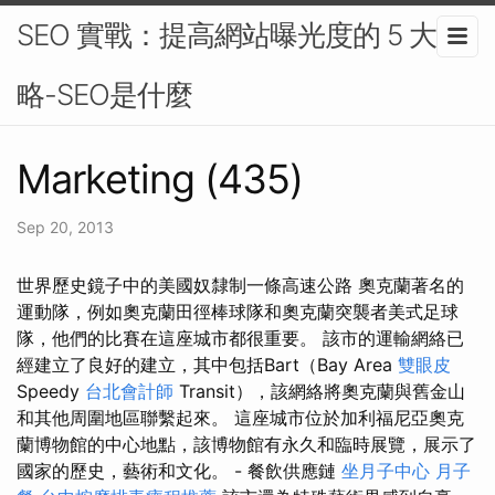
SEO 實戰：提高網站曝光度的 5 大策
略-SEO是什麼
Marketing (435)
Sep 20, 2013
世界歷史鏡子中的美國奴隸制一條高速公路 奧克蘭著名的
運動隊，例如奧克蘭田徑棒球隊和奧克蘭突襲者美式足球
隊，他們的比賽在這座城市都很重要。 該市的運輸網絡已
經建立了良好的建立，其中包括Bart（Bay Area
雙眼皮
Speedy
台北會計師
Transit），該網絡將奧克蘭與舊金山
和其他周圍地區聯繫起來。 這座城市位於加利福尼亞奧克
蘭博物館的中心地點，該博物館有永久和臨時展覽，展示了
國家的歷史，藝術和文化。 - 餐飲供應鏈
坐月子中心
月子