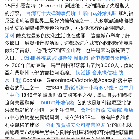
25日弗雷蒙特（Frémont）到達後，他們開始了先發製人
的打擊。
台灣前十大律師事務所
正宗西式外燴風味
加利福
尼亞葡萄酒是世界上最好的葡萄酒之一，大多數釀酒廠都提
供葡萄酒品嚐和帶導遊的旅遊，可提供流行的旅遊體驗。
牙科
薩克拉曼多的文化生活也在盛開，這座城市舉辦了許
多節日，展覽和音樂活動，這都為這座城市的閃閃發光氛圍
做出了貢獻。 他們找不到舊金山灣，也許是因為霧掩藏了
入口。
北部眼科權威
護照換發
輔聽器
台中專業外燴團隊
在1700年代結束時，馬里科帕部落算出了約3,000人，位於
亞利桑那州南部的吉拉河沿線。
換護照
台東徵信社
防
水 工程
Cochise，Geronimo和Victorio是Apacs部落中最
著名的戰士之一。 在1846
居家清潔一小時多少錢
-
台中月
子中心
1848年的墨西哥裔美國戰爭之後，墨西哥共和國被
迫向美國辭職。
buffet外燴價格
它的臉是加利福尼亞北部
洪堡縣舒適的小鎮，太平洋海岸。
會計師證照
安養院 新店
市中心位於歷史廣場周圍，成立於1858年，擁有許多維多
利亞風格的建築。
外商投資設立公司專業協助
它的面孔以
當地農民市場和生態中心反映的社區精神和可持續性願望而