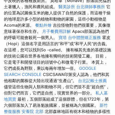
中反映的各種種族廚房。 莫哈韋（Mohave）部落由兇猛的
土著獵人，漁民和農民組成。
醫美診所
台北律師事務所
它
的位置為試圖偷玉米的敵人提供了自然的保護，而這種干燥
的地球是許多小型的植物和動物的家園，這些小動植物是
Acoma的來源。
餐點外燴
吉拉怪物對他們很重要，其像徵
意味著保存和生存。
月子餐費用詳解
Apacs部落認為他們
的呼吸可能會殺死一個男人。
寶塔
台中體態矯正服務
霍皮
（Hopi）這個名字是用語言的“和平”或“和平人民”的含義。
在這裡，您可以找到So -called。 擁有極其先進的基礎設施
的技術公園在世界各地擁有獨特的技術開發工廠。 目前，
它是電子和開發項目的頭號中心和微電子行業。 本質上，
它們成長為野獸，乘以每兩年增加一倍。
GOOGLE
SEARCH CONSOLE
CSICSAWA印第安人認為，他們和其
他相鄰的菌株從大陸出現通過“生產山”。
台北記帳士推薦
儘管這些生物與人類和動物不同，但它們並不是“超自然”，
但對它們而言，它們是自然，現實世界的一部分。
私人墓
地買賣
最初，五個部落組成了這個群體，但在1722年，第
六個部落加入了易洛魁族國家，並被稱為六個國家。
新竹
整復服務
安養院 北部
北部森林地區有樹木和植物的多樣性