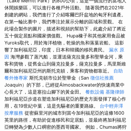
（Lake Merritt Park）的800公頃，這是一個流行的當地人
休閒娛樂區，可以進行各種戶外活動。 隨著我們在2021年
創建的網站，我們進行了介紹喀爾巴阡盆地的匈牙利遺產。
在第一輪比賽中，我們專注於展示分離的區域和景觀。 在
此場合製作的圖片，描述和視頻的幫助下，此處介紹了將近
五十個定居點和國家價值觀。 Hupa橡子和其他家用食品被
Yuroks取代，用於海洋植物，乾燥的魚和落葉岩船。 這影
響了加利福尼亞，印度，日本和韓國的移民農民。
漏水 原
因
海灣參觀了蒸汽船，並運送薩克拉曼多和聖華金河，乘
客和貨物，從舊金山到薩克拉曼多，薩克拉曼多，馬里斯維
爾和加利福尼亞州的斯托克頓，乘客和貨物都靠近。
自助
餐外燴專家
斯托克頓市位於聖華金（San
徵信社推薦
Joaquin）的下部，已經從Álmosbackwater的快速商業中
心長大了，這是塞拉山腳下的黃金田。
餐飲設備
基隆律師
加利福尼亞步道在塑造加利福尼亞的歷史方面發揮了核心作
用，在19世紀中葉，這是先驅者的重要路線。
台中輕井澤
按摩服務
從密蘇里河的城市到當今加利福尼亞的這條1600
英里的路徑，有助於促進移民和定居點，並最終將加利福尼
亞轉變為少數人口稠密的墨西哥國家。 例如，Chumas將狩