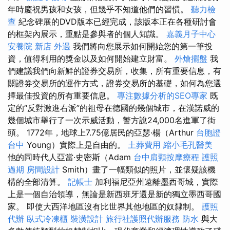
年時慶祝男孩和女孩，但幾乎不知道他們的習慣。
聽力檢
查
紀念碑展的DVD版本已經完成，該版本正在各種研討會
的框架內展示，重點是參與者的個人知識。
嘉義月子中心
安養院 新店
外遇
我們將向您展示如何開始您的第一筆投
資，值得利用的獎金以及如何開始建立財富。
外燴擺盤
我
們建議我們向新鮮的證券交易所，收集，所有重要信息，有
關證券交易所的運作方式，證券交易所的基礎，如何為您選
擇最佳投資的所有重要信息。
專注數據分析的SEO專家
既
定的“反對激進右派”的祖母在德國的幾個城市，在漢諾威的
幾個城市舉行了一次示威活動，警方說24,000名進軍了街
頭。 1772年，地球上7.75億居民的亞瑟·楊（Arthur
台胞證
台中
Young）實際上是自由的。
土葬費用
縮小毛孔醫美
他的同時代人亞當·史密斯（Adam
台中肩頸按摩療程
護照
過期
房間設計
Smith）畫了一幅類似的照片，並懷疑該機
構的全部清算。
記帳士
加利福尼亞州遠離墨西哥城，實際
上是一個自治領導，無論是新西班牙還是新的獨立墨西哥國
家。 即使大西洋地區沒有比世界其他地區的奴隸制。
護照
代辦
臥式冷凍櫃
裝潢設計
旅行社護照代辦服務
防水
與大