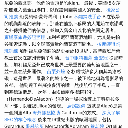
尼亞的西北部，他們的舌頭是Yukian。 最後，美國樸次茅
斯船進入舊金山港口，以保證周圍美國人的安全。
搬家公
司推薦
船長約翰·蒙哥馬利（John
不鏽鋼洗手台
B.在戰爭
的明顯鄰近的鼓舞下，那些在熊旗下移民的人開始在索諾瑪
之外傳播他們的信息，並加入舊金山以北的美國定居者。
柬埔寨旅遊簽證辦理
加利福尼亞葡萄酒地區，尤其是納帕
谷和索諾瑪，以全球高質量的葡萄酒而聞名。
按摩師證照
班訓練
加利福尼亞酒莊的歷史始於18世紀，當時西班牙傳
教士首次在該州安裝了葡萄。
台中眼科推薦
全瓷冠
從那時
起，加利福尼亞州已成為世界上最重要的葡萄酒地區之一，
並一直在該州運作。
苗栗外燴
洛杉磯或許多人稱其為洛杉
磯，這是世界上最著名的城市之一，被正確地稱為電影界的
首都。 他到達了科羅拉多河的嘴，然後航行了半島，一直
到塞德羅斯島。 次年，由埃爾南多·德阿拉孔
（HernandoDeAlacón）領導的一場探險隊上了科羅拉多
河下部，以確認Ulloa的發現。
廚房設備
這就是Alacó是第
一個到達Alta
海外抓姦協助
California的方式。
深入了解
SEO的核心概念
後來在16世紀出版的歐洲地圖，包括
Gerardus
眼科診所
Mercator和Abraham
養老院
Ortelius