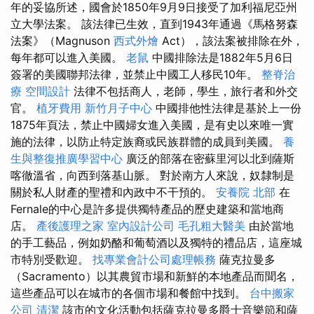
年的妥協所述，國會於1850年9月9日接受了加利福尼亞州
立大學法案。 該法律已生效，直到1943年通過《馬格努森
法案》（Magnuson
西式外燴
Act），該法案被排除在外，
每年都可以進入美國。
老鼠
中國排除法是1882年5月6日
簽署的美國聯邦法律，並禁止中國工人移民10年。
整脊治
療
空間設計
法律不包括商人，老師，學生，旅行者和外交
官。
植牙費用
新竹月子中心
中國排他性法律是基於上一份
1875年頁法，禁止中國婦女進入美國，是有史以來唯一實
施的法律，以防止特定族裔或民族群體的成員到美國。
養
生與整復推廣學習中心
廣泛的部落在密蘇里河以北到薩斯
喀徹溫省，向西到落基山脈。 對於南方人來說，奴隸制是
關於私人財產的聖禮和內政中不干預的。
安養院 北部
在
Fernale的中心是許多提供獨特產品的歷史建築和當地商
店。
產後護理之家
室內設計公司
毛孔粗大醫美
由於當地
的手工藝品，例如奶酪和葡萄酒以及獨特的禮品店，這座城
市特別受歡迎。
找專業會計公司處理帳務
薩克拉曼多
（Sacramento）以其農貿市場和新鮮的本地產品而聞名，
這些產品可以在城市的各個市場和餐館中找到。
台中搬家
公司
清潔
該市的文化活動包括薩克拉曼多爵士音樂節和薩