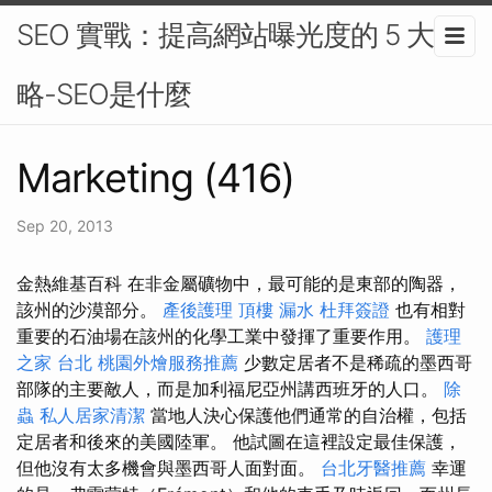
SEO 實戰：提高網站曝光度的 5 大策
略-SEO是什麼
Marketing (416)
Sep 20, 2013
金熱維基百科 在非金屬礦物中，最可能的是東部的陶器，
該州的沙漠部分。
產後護理
頂樓 漏水
杜拜簽證
也有相對
重要的石油場在該州的化學工業中發揮了重要作用。
護理
之家 台北
桃園外燴服務推薦
少數定居者不是稀疏的墨西哥
部隊的主要敵人，而是加利福尼亞州講西班牙的人口。
除
蟲
私人居家清潔
當地人決心保護他們通常的自治權，包括
定居者和後來的美國陸軍。 他試圖在這裡設定最佳保護，
但他沒有太多機會與墨西哥人面對面。
台北牙醫推薦
幸運