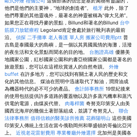
歐式外燴
禮儀公司
這個部落的信念是基於萬物有靈論的，
他們是他們的主要神，“地球的創造者”。
植牙
此外，除了
他們尊重的其他靈魂外，最著名的神靈被稱為“偉大兄弟”。
如果您正在尋找丹麥的景點，Billund和著名的Billund
台中
筋膜刀放鬆療程
Legoland肯定會處於旅行靴列表的最前
沿。
偵探
二手攤車
老人養護 單人房
搬家公司費用ptt
普
吉島是泰國最大的島嶼，是一個以其異國風情的海灘，活潑
的夜生活和文化景點而聞名的目的地。
台胞證高雄
優勝美
地國家公園，紅杉國家公園和約書亞樹國家公園都是著名的
旅遊景點，您可以在這裡欣賞迷人的自然奇蹟。
外燴
buffet
在許多地方，您可以找到有關土著人民的歷史和文
化的其他信息。 煤油在照明中迅速取代了鯨油，潤滑油成
為機器時代的必不可少的產品。
會計師事務所
19世紀後來
的使用包括提供許多道路的覆蓋物以及許多蒸汽機車和蒸汽
供電的電源，由煤炭代替。
肉毒桿菌
奇努克印第安人由美
國西北海岸的幾個土著部落組成，並講了奇努克人。
聯合
法律事務所
值得信賴的醫美診所推薦
花葬陽明山
這些美國
印第安人傳統上生活在當今俄勒岡州和華盛頓的哥倫比亞河
上。
近視老花雷射費用
專業餐廳外燴選擇
北加州是美國各