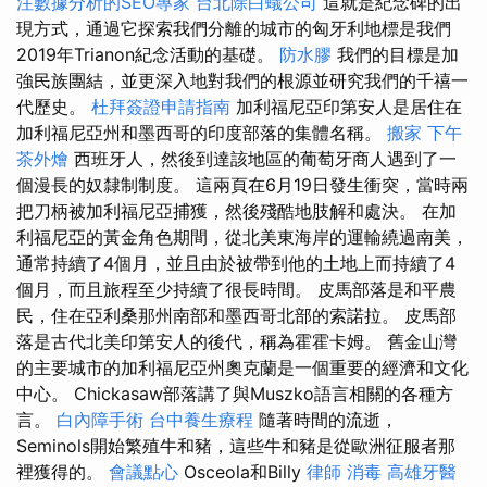
注數據分析的SEO專家
台北除白蟻公司
這就是紀念碑的出
現方式，通過它探索我們分離的城市的匈牙利地標是我們
2019年Trianon紀念活動的基礎。
防水膠
我們的目標是加
強民族團結，並更深入地對我們的根源並研究我們的千禧一
代歷史。
杜拜簽證申請指南
加利福尼亞印第安人是居住在
加利福尼亞州和墨西哥的印度部落的集體名稱。
搬家
下午
茶外燴
西班牙人，然後到達該地區的葡萄牙商人遇到了一
個漫長的奴隸制制度。 這兩頁在6月19日發生衝突，當時兩
把刀柄被加利福尼亞捕獲，然後殘酷地肢解和處決。 在加
利福尼亞的黃金角色期間，從北美東海岸的運輸繞過南美，
通常持續了4個月，並且由於被帶到他的土地上而持續了4
個月，而且旅程至少持續了很長時間。 皮馬部落是和平農
民，住在亞利桑那州南部和墨西哥北部的索諾拉。 皮馬部
落是古代北美印第安人的後代，稱為霍霍卡姆。 舊金山灣
的主要城市的加利福尼亞州奧克蘭是一個重要的經濟和文化
中心。 Chickasaw部落講了與Muszko語言相關的各種方
言。
白內障手術
台中養生療程
隨著時間的流逝，
Seminols開始繁殖牛和豬，這些牛和豬是從歐洲征服者那
裡獲得的。
會議點心
Osceola和Billy
律師
消毒
高雄牙醫