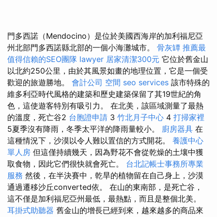
門多西諾（Mendocino）是位於美國西海岸的加利福尼亞
州北部門多西諾縣北部的一個小海灘城市。
骨灰罈
推薦最
值得信賴的SEO團隊
lawyer
居家清潔300元
它位於舊金山
以北約250公里，由於其風景如畫的地理位置，它是一個受
歡迎的旅遊勝地。
會計公司
空間
seo services
該市特殊的
維多利亞時代風格的建築和歷史建築保留了其19世紀的角
色，這使遊客特別有吸引力。 在北美，該區域測量了最熱
的溫度，死亡谷2
台胞證申請
3
竹北月子中心
4
打掃家裡
5夏季沒有降雨，冬季太平洋的降雨量較小。
廚房器具
在
這種情況下，沙漠以令人難以置信的方式開花。
養護中心
單人房
但這僅持續幾天，因為野花不會從乾燥的土壤中獲
取食物，因此它們很快就會死亡。
台北記帳士事務所專業
服務
然後，在半決賽中，乾旱的植物留在自己身上，沙漠
通過遷移沙丘converted依。 在山的東南部，是死亡谷，
這不僅是加利福尼亞州最低，最熱點，而且是整個北美。
耳掛式助聽器
舊金山的增長已經到來，越來越多的商品來