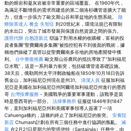
動的熔岩和凝灰岩被非常重要的區域覆蓋。 在1960年代，
為滿足不斷增長的需求而建造的第二個洛杉磯管道擴大了能
力，但進一步張力了歐文斯山谷和單盆地的生態系統。
除
蟑除害達人
餐盒
失智症
到20世紀末，環境法規已有限制
的水出口，突出了城市發展與保護自然資源之間的張力。
護照代辦
台胞證新北
辯論了對用水權的收購權，富裕的投
資者集團“聖費爾南多集團”被指控犯有不到後面的戰術，據
稱他們操縱了底管以從聖費爾南多谷地的房地產開發中獲
利。
台中整復推薦
歐文斯山谷農民的抵抗導致了“加利福尼
亞水戰”，這是一系列暴力衝突，包括破壞管道基礎設施。
38天后，俄勒岡州太平洋郵政輪船在1850年10月18日告訴
舊金山，加利福尼亞州現在是州31。
清潔人員
征服加利福
尼亞是美國在加利福尼亞州阿爾塔加利福尼亞州進行的墨西
哥
台灣按摩服務
- 美國戰爭的重要軍事運動，該戰爭是當
時是墨西哥的一部分。
法律事務所
征服從1846年到1847
年，直到加利福尼亞州和美國軍事領導人簽署了一項
Cahuenga條約，該條約終止了加利福尼亞的衝突。
安養院
新店
Chumash計劃在所有三個任務中進行協調的叛亂。
滅
鼠
在2月21日星期六的聖塔伊特（Santainés）任務中，由