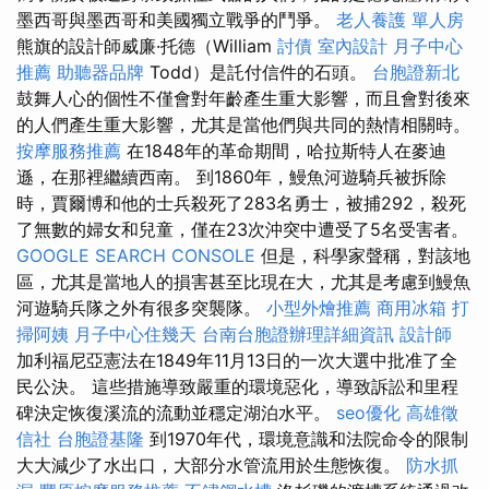
墨西哥與墨西哥和美國獨立戰爭的鬥爭。
老人養護 單人房
熊旗的設計師威廉·托德（William
討債
室內設計
月子中心
推薦
助聽器品牌
Todd）是託付信件的石頭。
台胞證新北
鼓舞人心的個性不僅會對年齡產生重大影響，而且會對後來
的人們產生重大影響，尤其是當他們與共同的熱情相關時。
按摩服務推薦
在1848年的革命期間，哈拉斯特人在麥迪
遜，在那裡繼續西南。 到1860年，鰻魚河遊騎兵被拆除
時，賈爾博和他的士兵殺死了283名勇士，被捕292，殺死
了無數的婦女和兒童，僅在23次沖突中遭受了5名受害者。
GOOGLE SEARCH CONSOLE
但是，科學家聲稱，對該地
區，尤其是當地人的損害甚至比現在大，尤其是考慮到鰻魚
河遊騎兵隊之外有很多突襲隊。
小型外燴推薦
商用冰箱
打
掃阿姨
月子中心住幾天
台南台胞證辦理詳細資訊
設計師
加利福尼亞憲法在1849年11月13日的一次大選中批准了全
民公決。 這些措施導致嚴重的環境惡化，導致訴訟和里程
碑決定恢復溪流的流動並穩定湖泊水平。
seo優化
高雄徵
信社
台胞證基隆
到1970年代，環境意識和法院命令的限制
大大減少了水出口，大部分水管流用於生態恢復。
防水抓