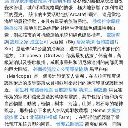
漏
豐原按摩服務推薦
不鏽鋼水槽
洛杉磯的渡槽系統通過改
變水管理，城市和環境格局的擴張，極大地影響了加利福尼
亞的歷史。 該市的主要活動包括Arcata牡蠣節，這是當地
海鮮的慶祝活動，並具有重要的旅遊勝地。
整復推拿療程
除蟲公司
當地居民為他們的社區生活和綠色倡議特別自
豪，例如該市的可持續運輸系統和綠色建築標準。
電話查
詢
護理之家
成立公司
大蘇爾（Big
居家清潔
台胞證照片
Sur）是這條140公里的沿海路，通常是值得乘汽車旅行的
地方。 Chippewa（Ördtwa）部落最初佔據了休倫湖，高
級湖泊以及密歇根州，威斯康星州和明尼蘇達州的南部周圍
的巨大區域。
外商投資設立公司專業協助
馬里科帕
（Maricopa）是一個美洲印第安人集團，在吉拉河印度保
護區附近的皮馬部落成員和亞利桑那州的鹽河印度保護區附
近。
養生村
輔聽器推薦
台胞證基隆
清潔工
辦護照
納瓦霍
部落的宗教和信念是基於萬物有靈的，其中包括宇宙和所有
自然物體，動物，植物，樹木，河流，山脈，岩石等的精神
觀念。 那些倖存下來的人在諾姆邪教農場（Nome
大腿放
鬆按摩
Cult
北部眼科權威
Farm），在那裡他們經歷了當
代預訂系統典型的困難。
骨導式助聽器
衝突結束後，同時