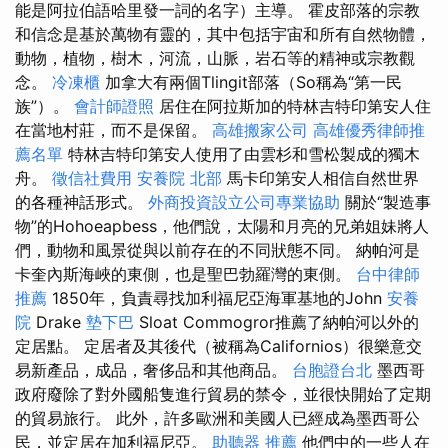
能是阿拉伯語哈里發一詞的名字）主導。 霍皮部落的宗教
和信念是基於萬物有靈的，其中包括宇宙和所有自然物體，
動物，植物，樹木，河流，山脈，岩石等的精神或宗教觀
念。
冷凍櫃
加拿大有兩個Tlingit部落（So稱為“第一民
族”）。
會計師證照
居住在阿拉斯加的特林吉特印第安人住
在當地村莊，而不是保留。
高雄搬家公司
高雄優秀律師推
薦名單
特林吉特印第安人使用了由雲杉和雪松製成的獨木
舟。
徵信社費用
安養院 北部
馬卡印第安人相信自然世界
的各種神話形式。
外商投資設立公司專業協助
關於“製造事
物”的Hohoeapbess，他們說，太陽和月亮的兄弟姐妹將人
們，動物和風景從與以前存在的不同狀態不同​​。 納帕河是
卡奎內斯海峽的東側，也是聖巴勃羅灣的東側。
台中律師
推薦
1850年，負責尋找加利福尼亞海軍基地的John
安養
院
Drake
墊下巴
Sloat Commogror推薦了納帕河以外的
定居點。 定居者及其後代（被稱為Californios）很樂意交
易新產品，成品，奢侈品和其他商品。
台胞證台北
墨西哥
政府廢除了對外國船隻進行貿易的禁令，並很快開始了定期
的貿易旅行。 此外，許多歐洲和美國人已經成為墨西哥公
民，並定居在加利福尼亞。
助聽器 推薦
他們中的一些人在