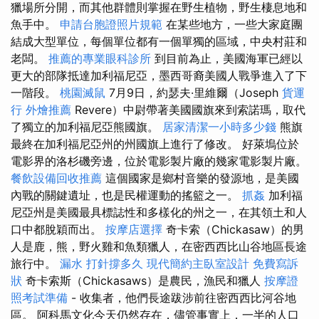
獵場所分開，而其他群體則掌握在野生植物，野生棲息地和
魚手中。
申請台胞證照片規範
在某些地方，一些大家庭團
結成大型單位，每個單位都有一個單獨的區域，中央村莊和
老闆。
推薦的專業眼科診所
到目前為止，美國海軍已經以
更大的部隊抵達加利福尼亞，墨西哥裔美國人戰爭進入了下
一階段。
桃園滅鼠
7月9日，約瑟夫·里維爾（Joseph
貨運
行
外燴推薦
Revere）中尉帶著美國國旗來到索諾瑪，取代
了獨立的加利福尼亞熊國旗。
居家清潔一小時多少錢
熊旗
最終在加利福尼亞州的州國旗上進行了修改。 好萊塢位於
電影界的洛杉磯旁邊，位於電影製片廠的幾家電影製片廠。
餐飲設備回收推薦
這個國家是鄉村音樂的發源地，是美國
內戰的關鍵遺址，也是民權運動的搖籃之一。
抓姦
加利福
尼亞州是美國最具標誌性和多樣化的州之一，在其領土和人
口中都脫穎而出。
按摩店選擇
奇卡索（Chickasaw）的男
人是鹿，熊，野火雞和魚類獵人，在密西西比山谷地區長途
旅行中。
漏水 打針撐多久
現代簡約主臥室設計
免費寫訴
狀
奇卡索斯（Chickasaws）是農民，漁民和獵人
按摩證
照考試準備
- 收集者，他們長途跋涉前往密西西比河谷地
區。 阿科馬文化今天仍然存在，儘管事實上，一半的人口