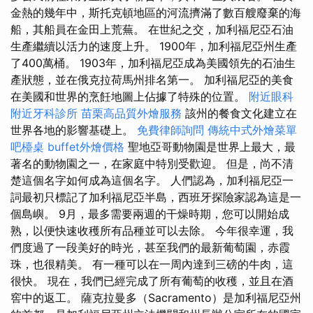
金熱的幾年中，斯托克頓地區的河流擠滿了數百艘廢棄的海
船，其船員在金田上荒蕪。 在世紀之交，加利福尼亞石油
生產繼續以活力的速度上升。 1900年，加利福尼亞州生產
了400萬桶。 1903年，加利福尼亞成為美國領先的石油生
產狀態，並在俄克拉荷馬州排名第一。 加利福尼亞的美食
在美國和世界的烹飪地圖上佔據了特殊的位置。
附近眼科
附近牙科診所
苗栗高品質外燴服務
該州的餐食文化建立在
世界各地的影響基礎上。
免費律師詢問
傳統中式外燴菜單
吧檯桌
buffet外燴價格
聖地亞哥動物園是世界上最大，最
著名的動物園之一，在家庭中特別受歡迎。 但是，尚不清
楚這個名字如何成為這個名字。 人們認為，加利福尼亞一
詞最初只標記了加利福尼亞半島，西班牙探險家認為這是一
個島嶼。 9月，最多需要兩週的干燥時期，您可以開始成
熟，以便快速收穫所有品種並可以去除。 今年很幸運，我
們度過了一段美好的時光，甚至我們的最新葡萄園，赤霞
珠，也很精美。 有一種可以在一周內達到三磅的牛肉，這
很快。 現在，我們已經完成了所有葡萄的收穫，並且在酒
窖中的返工。 薩克拉曼多（Sacramento）是加利福尼亞州