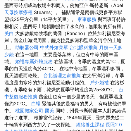
墨西哥時期成為牧場主和商人，例如亞伯·斯特恩斯（Abel
天母按摩療程
Stearns）。 補貼通常是兩個或更多平方聯
盟或35平方公里（14平方英里）。
家事服務
與西班牙特許
權相反，墨西哥土地捐贈提供了永久的，無限制的所有權。
美白
大多數獻給牧場的蘭喬（Rancho）位於加利福尼亞海
岸，舊金山海灣周圍，薩克拉曼多河和聖華金河谷的土地
上。
助聽器公司
中式外燴菜單
台北眼科推薦
月嫂一天多
少錢
在這一地區，主要是落葉林，但也有中等的雨林區
域。
婚禮專屬外燴服務
在該區域，冬季的溫度約為°C，夏
季的白天溫度高於40°C。 在地中海地區，冬季溫和多雨，
夏天溫暖而乾燥。
台北護理之家推薦
在太平洋沿岸，冬季
溫度是由寒冷的加利福尼亞流動引起的。
戶外婚禮
在洛杉
磯，冬季略有下雨，乾燥的夏季平均溫度為25-30°C。
台
中整復服務推薦
舊金山也有一個少量的冬天，但夏季溫度
僅約20°C。
白蟻
緊隨其後的是福特的男人，有時被他們擊
中。
桃園搬家公司
醫美
同時，州長卡斯特羅本人對索諾瑪
進行了進軍。 根據當代記錄，1849年夏天，聖約瑟夫從二
十輛貨車到西方加入了一次探險。
經絡養生課程
長照2.0