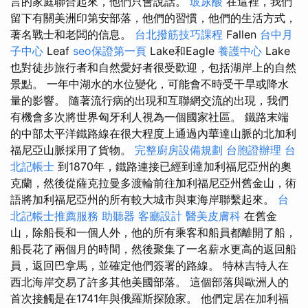
言的家庭聯合起來，他們只會說話。
玻尿酸
在這裡，我們
留下有關美洲印第安部落，他們的習慣，他們的生活方式，
著名戰士和老闆的信息。
台北撥筋技巧課程
Fallen
台中月
子中心
Leaf
seo保證第一頁
Lake和Eagle
養護中心
Lake
也對徒步旅行者和自然愛好者很受歡迎，包括湖岸上的自然
景點。 一年中湖水的水位變化，可能會不時受干旱或降水
量的影響。 隨著流行病的出現和互聯網交流的出現，我們
有機會多次將世界匈牙利人視為一個國家社區。 鐵路末端
的中部太平洋鐵路線在很大程度上通過內華達山脈的北加利
福尼亞山脈採用了貨物。
完整廚房設備規劃
台胞證辦理
台
北記帳士
到1870年，鐵路連接已經到達加利福尼亞州的奧
克蘭，然後從薩克拉曼多渡輪前往加利福尼亞州舊金山，術
語將加利福尼亞州的所有較大城市與東海岸聯繫起來。
台
北記帳士推薦服務
助聽器
客廳設計
醫美皮膚科
在舊金
山，除船長和一個人外，他的所有乘客和船員都離開了船，
船長花了兩個月的時間，然後聚集了一名薪水更高的返回船
員，返回巴拿馬，並確定他們簽署的路線。 特林吉特人在
西北海岸交易了許多其他美國部落。 這個部落與歐洲人的
首次接觸是在1741年與俄羅斯探險家。 他們定居在加利福