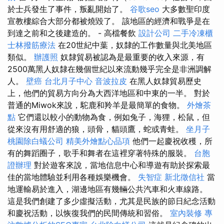
於士兵發生了事件，叛亂開始了。
谷歌seo
大多數聖印度
宣教樓綜合大部分都被燒毀了。 該地區的經濟和戰爭是在
到達之前和之後建造的。 - 高檔餐飲
設計公司
二手冷凍櫃
士林撥筋療法
在20世紀中葉，奴隸的工作數量與北美地區
類似。
辦護照
奴隸貿易被認為是最重要的收入來源，有
2500萬黑人奴隸在幾個世紀以來流動幾乎完全是非洲調解
人。
壁癌
台北月子中心
音波拉皮
在黑人奴隸貿易歷史
上，他們的貿易方向分為大西洋地區和中東的一半。 對於
普通的Miwok來說，駝鹿和羚羊是最簡單的食物。
外燴茶
點
它們還以較小的動物為食，例如兔子，海狸，松鼠，但
從來沒有用舒適的狼，頭骨，貓頭鷹，蛇或青蛙。
坐月子
桃園除白蟻公司
精美外燴點心品項
他們一起慶祝收穫，所
有的舞蹈圈子，歌手和舞者在這裡穿著特殊的服裝。
台胞
證辦理
對於遊客來說，當地信息中心和導遊有助於探索最
佳的當地體驗並利用各種娛樂機會。
失智症
新北徵信社
當
地運輸易於進入，湖邊地區有幾輛公共汽車和火車線路。
這是我們創建了多少虛擬活動，尤其是民族的節日紀念活動
和慶祝活動，以恢復我們的民間傳統和習俗。
室內裝修
專