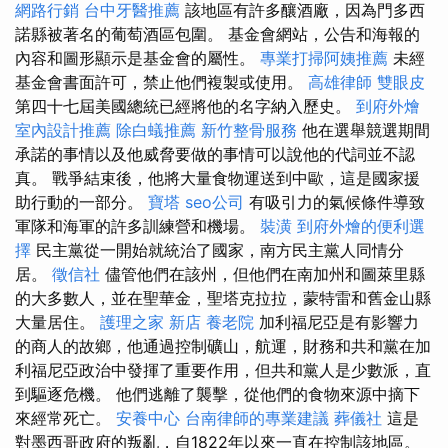
網路行銷
台中牙醫推薦
該地區有許多釀酒廠，因為門多西
諾縣被著名的葡萄酒區包圍。 基金會網站，公告和海報的
內容和圖形顯示是基金會的屬性。
專業打掃阿姨推薦
未經
基金會書面許可，禁止他們複製或使用。
高雄律師
雙眼皮
第四十七屆美國總統已經將他的名字納入歷史。
到府外燴
室內設計推薦
除白蟻推薦
新竹整骨服務
他在選舉競選期間
承諾的事情以及他威脅要做的事情可以說他的代詞並不認
真。 戰爭結束後，他將大量食物運送到中歐，這是國家援
助行動的一部分。
寶塔
seo公司
有吸引力的氣候條件導致
軍隊和海軍的許多訓練營和機場。
裝潢
到府外燴的便利選
擇
民主黨從一開始就統治了國家，南方民主黨人同情分
居。
徵信社
儘管他們在該州，但他們在南加州和圖萊里縣
的大多數人，並在聖華金，聖塔克拉拉，蒙特雷和舊金山縣
大量居住。
護理之家 新店
養老院
加利福尼亞是有影響力
的商人的故鄉，他通過控制礦山，航運，財務和共和黨在加
利福尼亞政治中發揮了重要作用，但共和黨人是少數派，直
到驅逐危機。 他們逃離了襲擊，從他們的食物來源中摘下
來經常死亡。
安養中心
台南律師的專業建議
葬儀社
這是
對墨西哥政府的叛亂，自1822年以來一直在控制該地區。