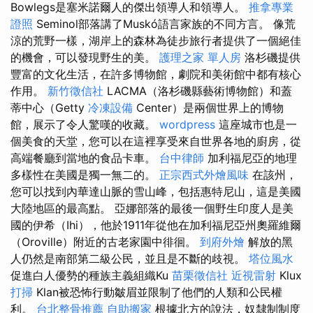
Bowlegs是塞米諾爾人的傑出領導人和領導人。
推拿專業
證照
Seminol部落講了Muskó語言家族的不同方言。 像荒
涼的荒野一樣，湖岸上的森林為徒步旅行者提供了一個絕佳
的機會，可以發現野生的美。
護理之家 單人房
洛杉磯提供
豐富的文化生活，在許多博物館，劇院和美術館中都有核心
作用。
新竹徵信社
LACMA（洛杉磯縣藝術博物館）和蓋
蒂中心（Getty
冷凍設備
Center）是兩個世界上的博物
館，展示了令人驚嘆的收藏。
wordpress
這座城市也是一
個美食的天堂，您可以在這裡享受來自世界各地的廚房，從
高端餐廳到當地的食品卡車。
台中律師
加利福尼亞的地理
多樣性在美國是獨一無二的。
正宗西式外燴風味
在該州，
您可以找到內華達山脈的雪山峰，包括惠特尼山，這是美國
大陸地區的最高點。 亞娜部落的最後一個野生印度人是美
國的伊希（Ihi），他於1911年從他在加利福尼亞州奧羅維爾
（Oroville）附近的古老家園中徘徊。
到府外燴
解放的黑
人仍然是南部第二級公民，並且是不斷的歧視。
塔位風水
促進白人優勢的種族主義組織Ku
苗栗徵信社
近視雷射
Klux
打掃
Klan被恐怖行動皺眉並限制了他們的人類和公民權
利。
台北整骨推薦
自助搬家
根據北方的說法，奴隸制制度