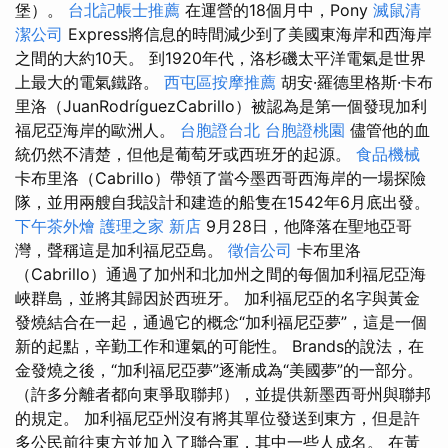
堡）。
台北記帳士推薦
在運營的18個月中，Pony
滅鼠清
潔公司
Express將信息的時間減少到了美國東海岸和西海岸
之間的大約10天。 到1920年代，洛杉磯太平洋電氣是世界
上最大的電氣鐵路。
西屯區按摩推薦
胡安·羅德里格斯·卡布
里洛（JuanRodríguezCabrillo）被認為是第一個發現加利
福尼亞海岸的歐洲人。
台胞證台北
台胞證桃園
儘管他的血
統仍然不清楚，但他是葡萄牙或西班牙的起源。
食品機械
卡布里洛（Cabrillo）帶領了當今墨西哥西海岸的一場探險
隊，並用兩艘自我設計和建造的船隻在1542年6月底出發。
下午茶外燴
護理之家 新店
9月28日，他降落在聖地亞哥
灣，聲稱這是加利福尼亞島。
徵信公司
卡布里洛
（Cabrillo）通過了加州和北加州之間的每個加利福尼亞海
峽群島，並將其歸因於西班牙。 加利福尼亞的名字與黃金
發燒結合在一起，通過它的概念“加利福尼亞夢”，這是一個
新的起點，辛勤工作和運氣的可能性。 Brands的說法，在
金發燒之後，“加利福尼亞夢”逐漸成為“美國夢”的一部分。
（許多分離者都向東爭取聯邦），並提供新墨西哥州與聯邦
的規定。 加利福尼亞州沒有將其單位發送到東方，但是許
多公民前往東方並加入了聯合軍，其中一些人成名。 在黃