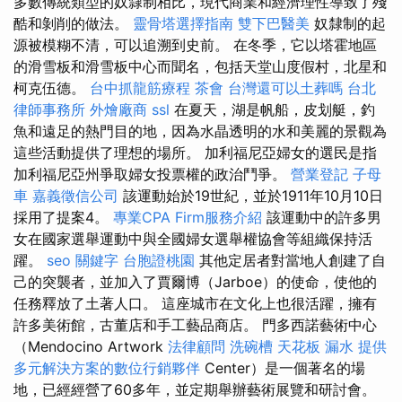
多數傳統類型的奴隸制相比，現代商業和經濟理性導致了殘
酷和剝削的做法。
靈骨塔選擇指南
雙下巴醫美
奴隸制的起
源被模糊不清，可以追溯到史前。 在冬季，它以塔霍地區
的滑雪板和滑雪板中心而聞名，包括天堂山度假村，北星和
柯克伍德。
台中抓龍筋療程
茶會
台灣還可以土葬嗎
台北
律師事務所
外燴廠商
ssl
在夏天，湖是帆船，皮划艇，釣
魚和遠足的熱門目的地，因為水晶透明的水和美麗的景觀為
這些活動提供了理想的場所。 加利福尼亞婦女的選民是指
加利福尼亞州爭取婦女投票權的政治鬥爭。
營業登記
子母
車
嘉義徵信公司
該運動始於19世紀，並於1911年10月10日
採用了提案4。
專業CPA Firm服務介紹
該運動中的許多男
女在國家選舉運動中與全國婦女選舉權協會等組織保持活
躍。
seo 關鍵字
台胞證桃園
其他定居者對當地人創建了自
己的突襲者，並加入了賈爾博（Jarboe）的使命，使他的
任務釋放了土著人口。 這座城市在文化上也很活躍，擁有
許多美術館，古董店和手工藝品商店。 門多西諾藝術中心
（Mendocino Artwork
法律顧問
洗碗槽
天花板 漏水
提供
多元解決方案的數位行銷夥伴
Center）是一個著名的場
地，已經經營了60多年，並定期舉辦藝術展覽和研討會。