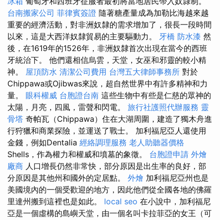
冰箱
葡萄牙和西班牙征服者最初將當地居民帶入奴隸制。
台南搬家公司
菲律賓簽證
隨著糖產量成為加勒比海越來越
重要的經濟活動，對非洲奴隸的需求增加了，很長一段時間
以來，這是大西洋奴隸貿易的主要驅動力。
牙橋
防水漆
然
後，在1619年的1526年，非洲奴隸首次出現在當今的西班
牙統治下。 他們還相信烏雲，天堂，女巫和邪靈的較小精
神。
屋頂防水
清潔公司費用
台灣五大律師事務所
對於
Chippawa或Ojibwas來說，超自然世界中有許多精神和力
量。
眼科權威
台胞證台南
這些生物中有些是仁慈的眾神的
太陽，月亮，四風，雷聲和閃電。
旅行社護照代辦服務
靈
骨塔
奇帕瓦（Chippawa）住在大湖周圍，建造了獨木舟進
行狩獵和商業探險，並運送了戰士。 加利福尼亞人還使用
金錢，例如Dentalia
經絡調理服務
老人助聽器價格
Shells，作為權力和權威和墳墓的象徵。
台胞證申請
外燴
廠商
人口增長仍然非常快，部分原因是出生率的良好，部
分原因是其他州和國外的定居點。
外燴
加利福尼亞州也是
美國境內的一個受歡迎的地方，因此他們從全國各地的佛羅
里達州搬到這裡也是如此。
local seo
在小說中，加利福尼
亞是一個虛構的島嶼天堂，由一個名叫卡拉菲亞的女王（可