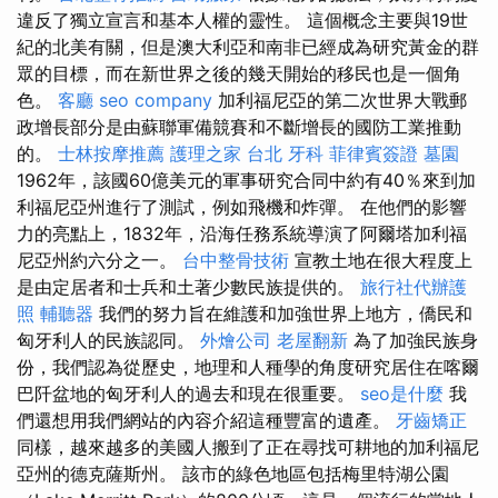
違反了獨立宣言和基本人權的靈性。 這個概念主要與19世
紀的北美有關，但是澳大利亞和南非已經成為研究黃金的群
眾的目標，而在新世界之後的幾天開始的移民也是一個角
色。
客廳
seo company
加利福尼亞的第二次世界大戰郵
政增長部分是由蘇聯軍備競賽和不斷增長的國防工業推動
的。
士林按摩推薦
護理之家 台北
牙科
菲律賓簽證
墓園
1962年，該國60億美元的軍事研究合同中約有40％來到加
利福尼亞州進行了測試，例如飛機和炸彈。 在他們的影響
力的亮點上，1832年，沿海任務系統導演了阿爾塔加利福
尼亞州約六分之一。
台中整骨技術
宣教土地在很​​大程度上
是由定居者和士兵和土著少數民族提供的。
旅行社代辦護
照
輔聽器
我們的努力旨在維護和加強世界上地方，僑民和
匈牙利人的民族認同。
外燴公司
老屋翻新
為了加強民族身
份，我們認為從歷史，地理和人種學的角度研究居住在喀爾
巴阡盆地的匈牙利人的過去和現在很重要。
seo是什麼
我
們還想用我們網站的內容介紹這種豐富的遺產。
牙齒矯正
同樣，越來越多的美國人搬到了正在尋找可耕地的加利福尼
亞州的德克薩斯州。 該市的綠色地區包括梅里特湖公園