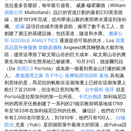
克拉曼多音樂節，每年吸引遊客。 威廉·穆霍蘭德（William
偵探公司
Mulholland）設計的管道計劃的最初233英里路
線，並於1913年完成，從內華達山脈的東部將水運送到洛杉
磯。
抓漏
該項目由城市債券資助，僱用了數千名工人，並
創建了廣泛的基礎設施，包括渠道，隧道和水庫。
搬家公
司
GOOGLE ANALYTICS
通過提供可靠的供水，Los
苗栗
高品質外燴服務
助聽器價格
Angeest將其轉變為大都市地
區，儘管這導致了歐文斯山谷的巨大成本，歐文斯山谷的農
業生存能力和生態系統已被破壞。 10月31日，德波爾托拉
（De
長照2.0
Portola）成為第一個看到舊金山打擾的歐洲
人。
產後護理之家 月子中心
按摩執照培訓班
墓地
具有諷
刺意味的是，馬尼拉的帆船在這個海灘上已經在這個海灘上
航行了近200年，但沒有註意到海灣。
台中眼科
假牙
但是
Portolá是拉斯加州的第一位州長。
卡式台胞證
加利福尼亞
州的西班牙任務創建了一系列的21個宗教前哨基地或1769
年至1833年在加利福尼亞州的任務。 據估計，他們在1770
年有2,000名印第安人，到1910年，他們只有100人。
白蟻
防治
尤基（Yuki）是四個部落中最偉大的部落，由Yukus語