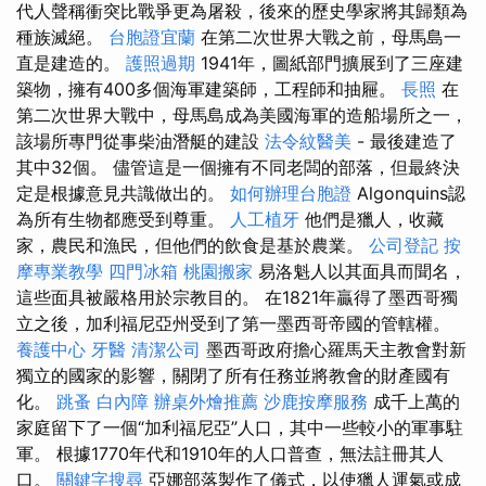
代人聲稱衝突比戰爭更為屠殺，後來的歷史學家將其歸類為
種族滅絕。
台胞證宜蘭
在第二次世界大戰之前，母馬島一
直是建造的。
護照過期
1941年，圖紙部門擴展到了三座建
築物，擁有400多個海軍建築師，工程師和抽屜。
長照
在
第二次世界大戰中，母馬島成為美國海軍的造船場所之一，
該場所專門從事柴油潛艇的建設
法令紋醫美
- 最後建造了
其中32個。 儘管這是一個擁有不同老闆的部落，但最終決
定是根據意見共識做出的。
如何辦理台胞證
Algonquins認
為所有生物都應受到尊重。
人工植牙
他們是獵人，收藏
家，農民和漁民，但他們的飲食是基於農業。
公司登記
按
摩專業教學
四門冰箱
桃園搬家
易洛魁人以其面具而聞名，
這些面具被嚴格用於宗教目的。 在1821年贏得了墨西哥獨
立之後，加利福尼亞州受到了第一墨西哥帝國的管轄權。
養護中心
牙醫
清潔公司
墨西哥政府擔心羅馬天主教會對新
獨立的國家的影響，關閉了所有任務並將教會的財產國有
化。
跳蚤
白內障
辦桌外燴推薦
沙鹿按摩服務
成千上萬的
家庭留下了一個“加利福尼亞”人口，其中一些較小的軍事駐
軍。 根據1770年代和1910年的人口普查，無法註冊其人
口。
關鍵字搜尋
亞娜部落製作了儀式，以使獵人運氣或成