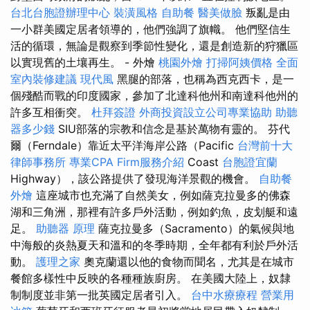
台北台胞證辦理中心
裝潢風格
自助餐
醫美做臉
叛亂是由
一小群美國定居者領導的，他們強調了旗幟。 他們堅信生
活的循環，無論是觀察到季節性變化，還是創造新的狩獵區
以實現舊的土壤再生。 - 外燴
桃園外燴
打掃阿姨價格
全面
室內裝修建議
現代風
黑腿的部落，也稱為西克西卡，是一
個殘酷而戰的印度國家，參加了北達科他州和南達科他州的
許多互相衝突。
杜拜簽證
外商投資設立公司專業協助
助聽
器多少錢
SIU部落的宗教和信念是基於萬物有靈的。 芬代
爾（Ferndale）靠近太平洋海岸公路（Pacific
台灣前十大
律師事務所
專業CPA Firm服務介紹
Coast
台胞證宜蘭
Highway），該公路提供了發現海洋景觀的機會。
自助餐
外燴
這座城市也充滿了自然美女，例如薩克拉曼多的佛森
湖和三角洲，那裡有許多戶外活動，例如釣魚，皮划艇和遠
足。
助聽器 原理
薩克拉曼多（Sacramento）的氣候與地
中海般的炎熱夏天和溫和的冬季時期，全年都有利於戶外活
動。
護理之家
奧克蘭還以他的食物而聞名，尤其是在城市
餐館多樣性中反映的各種種族廚房。 在美國大陸上，奴隸
制制度並非第一批英國定居者引入。
台中水療療程
營業用