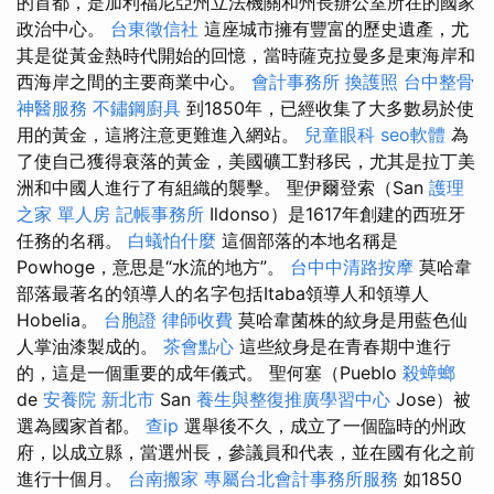
的首都，是加利福尼亞州立法機關和州長辦公室所在的國家
政治中心。
台東徵信社
這座城市擁有豐富的歷史遺產，尤
其是從黃金熱時代開始的回憶，當時薩克拉曼多是東海岸和
西海岸之間的主要商業中心。
會計事務所
換護照
台中整骨
神醫服務
不鏽鋼廚具
到1850年，已經收集了大多數易於使
用的黃金，這將注意更難進入網站。
兒童眼科
seo軟體
為
了使自己獲得衰落的黃金，美國礦工對移民，尤其是拉丁美
洲和中國人進行了有組織的襲擊。 聖伊爾登索（San
護理
之家 單人房
記帳事務所
Ildonso）是1617年創建的西班牙
任務的名稱。
白蟻怕什麼
這個部落的本地名稱是
Powhoge，意思是“水流的地方”。
台中中清路按摩
莫哈韋
部落最著名的領導人的名字包括Itaba領導人和領導人
Hobelia。
台胞證
律師收費
莫哈韋菌株的紋身是用藍色仙
人掌油漆製成的。
茶會點心
這些紋身是在青春期中進行
的，這是一個重要的成年儀式。 聖何塞（Pueblo
殺蟑螂
de
安養院 新北市
San
養生與整復推廣學習中心
Jose）被
選為國家首都。
查ip
選舉後不久，成立了一個臨時的州政
府，以成立縣，當選州長，參議員和代表，並在國有化之前
進行十個月。
台南搬家
專屬台北會計事務所服務
如1850