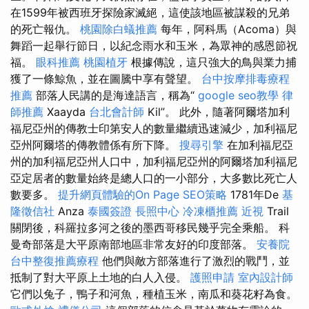
在1599年被西班牙探險家滅絕，這使該地區被謀殺的兄弟
的死亡報仇。
桃園除白蟻推薦
每年，阿科馬（Acoma）與
舞蹈一起舉行節日，以紀念雨水和玉米，為眾神的感恩節祝
福。
眼科推薦
桃園植牙
根據傳說，這只強大的鳥與業力捕
獲了一條鯨魚，並在圖騰中享有聲望。
台中按摩排毒療程
推薦
部落人民講的是海達語言，稱為“
google seo教學
律
師推薦
Xaayda
台北會計師
Kil”。 此外，隨著阿爾塔加利
福尼亞州的傳教士印第安人的數量繼續迅速減少，加利福尼
亞州阿爾塔的傳教體係有所下降。
搜尋引擎
在加利福尼亞
州的加利福尼亞州人口中，加利福尼亞州的阿爾塔加利福尼
亞定居者的數量始終是總人口的一小部分，大多數比死亡人
數要多。
提升網頁體驗的On Page SEO策略
1781年De
基
隆徵信社
Anza
泰國簽證
長照中心
冷凍櫃推薦
近視
Trail
關閉後，科羅拉多河之後的墨西哥移民幾乎完全乘船。 科
曼奇部落是大平原南部地區非常友好的印度部落。
安養院
台中整復推薦療程
他們與敵方部落進行了激烈的戰鬥，並
抵制了對大平原上土地的白人入侵。
護照申請
室內設計師
它們以兔子，鴨子和河魚，種植玉米，南瓜和葵花籽為食。