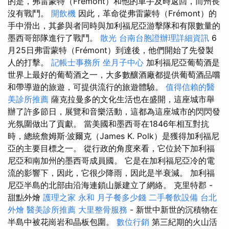
的是，弗雷蒙特（Frémont）和他的車手及時返回，而州長
沒有戰鬥。
開飲機
因此，革命從弗雷蒙特（Frémont）的
手中滑出，其參與者同時與加利福尼亞游擊隊和有限數量的
墨西哥部隊進行了戰鬥。
散光
台南台胞證辦理詳細資訊
6
月25日弗雷蒙特（Frémont）到達後，他們開始了先發製
人的打擊。
記帳士事務所
坐月子中心
加利福尼亞葡萄酒是
世界上最好的葡萄酒之一，大多數釀酒廠都提供葡萄酒品嚐
和帶導遊的旅遊，可提供流行的旅遊體驗。
值得信賴的醫
美診所推薦
薩克拉曼多的文化生活也在盛開，這座城市舉
辦了許多節日，展覽和音樂活動，這都為這座城市的閃閃發
光氛圍做出了貢獻。 當美國和墨西哥在1846年相互對抗
時，總統詹姆斯·波爾克（James K. Polk）是獲得加利福尼
亞的主要目標之一。 從行政的角度來看，它位於下加利福
尼亞和南加州的墨西哥成員國。 它是在加利福尼亞冷的電
流的影響下，因此，它很少降雨，因此是半衰減。 加利福
尼亞半島的北部由沿海連鎖山脈建立了網絡。 克里特郡 -
甜點外燴
護理之家 永和
月子餐多少錢
二手餐飲設備
台北
外燴
醫美診所推薦
大里整骨服務
- 新世中新世的沉積物在
半島中被花崗岩和晶板包圍。
數位行銷
第三紀期的火山活