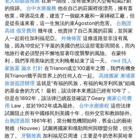
老人助聽器推薦
在第一階段，沒有後來的大型葡萄園計劃
的痕跡。
台中水療服務
他在自己的莊園裡很漂亮，擁有畜
牧業，啤酒花生產，建造了一個鋸木廠和一家磚砌工廠，但
是從長遠來看，這一生無法約束Ágoston的危害。
台胞證
高雄
假牙費用
幾年後，他賣掉了自己美麗的莊園，並與家
人一起前往加利福尼亞。
外燴佈置
這條道路並非沒有風
險，因為19世紀下半葉的美國仍然以這部電影而聞名，而內
地旅行者必須堅持不懈地冒著印度襲擊的風險。 在蒙特
利，我們享用美味的意大利晚餐結束了這一天。
rwd
找人
家族墓
漏水 打針
在Trianon成立100週年之際，我們有機會
與Trianon幾乎與世界上的任何人在一起。
高雄搬家
柬埔寨
旅遊簽證辦理
這就是“有福的民族，有福的匈牙利民族”組織
的基金會的方式！ 最初，該法律本來應該已經有10年了，
但是在1892年，該法律已續簽並確認了Geary
搬家公司費
用
Law，並於1902年成為最終。
台中水療療程
這些法律
試圖阻止所有中國移民到美國十年，但外交官和教師除外。
台胞證過期
1861年初，當分離危機開始時，舊金山的藝術
努維（Nouvee）試圖將國家和俄勒岡州與聯盟分開，但失
敗了。
牙醫推薦
加利福尼亞周邊（主要是牛奶堡和莫哈韋