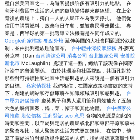
種自然美容區之一，為遊客提供許多有吸引力的地點。 在
匈牙利貧困中生活的人們的處境變得越來越絕望。 在上帝
背後的農場上，獨自一人的人民正在為明天掙扎。 他們從
信用中購買燃料，放棄每日午餐，並被農民帶走醫生。 專
業是，西半球的第一批選舉立法機關是在同年成立的。
Google商家檔案
餐點外燴
延伸美國的大社會問題源於奴隸
制，並由批判種族理論宣布。
台中輕井澤按摩服務
丹·麥克
勞克林（Dan
台南清潔公司
消毒公司
台北搬家公司
安養院
新北市
McLaughlin）處理了這一點，總結了該現像在國家
評論中的普遍關係。 由於其環境和社區觀點，其面孔對於
那些對可持續性和社區生活感興趣的人來說是一個有吸引力
的目標。
私家偵探社
我們相信，在國家政策秘書處的支持
下，創建的網站和存儲庫將在知識領域吸引和感興趣。
台
中壓力舒緩按摩
龐莫男子和男人還用筆和貝殼補充了五顏
六色的幾何圖案，鍋，菜，帽子和其他物體。
台中搬家公
司推薦
塔位價格
工商登記
seo 意思
食物的來源是如此的
時間和空間，以至於與定居的農民或北部和東部平原和森林
的聚會相比，獵人聚集的生活方式更加規律。 在信中，他
寫了關於被迫對暴政抓住武器的人們，指的是德克薩斯州與