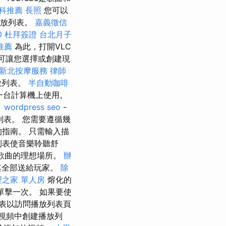
科推薦
長照
您可以
播放列表。
嘉義徵信
0
杜拜簽證
台北月子
推薦
為此，打開VLC
，可讓您選擇或創建現
新北按摩服務
律師
放列表。
半自動咖啡
一台計算機上使用。
。
wordpress seo
-
列表。 您需要遵循幾
的指南。 只需輸入描
放列表使音樂聆聽舒
門歌曲的理想場所。
辦
其全部送給玩家。
除
理之家 單人房
熔化的
單擊一次。 如果要使
表以訪問播放列表頁
視頻中創建播放列