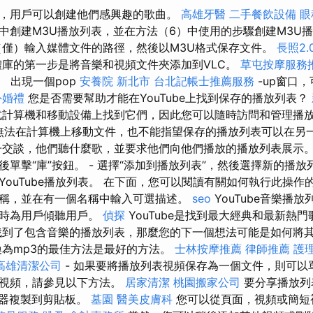
，用戶可以創建他們感興趣的歌曲。
高雄牙醫
二手餐飲設備
眼
中創建M3U播放列表，並在方法（6）中使用的步驟創建M3U
僅）輸入媒體文件的路徑，然後以M3U格式保存文件。
長照2.
體庫的第一步是將音樂和視頻文件夾添加到VLC。
草屯按摩服務
。 出現一個pop
安養院 新北市
台北記帳士推薦服務
-up窗口
外婚禮
您是否需要幫助才能在YouTube上找到保存的播放列表？
計算機和移動設備上找到它們，因此您可以隨時訪問和管理播
無法在計算機上移動文件，也不能指望保存的播放列表可以在另
交談，他們聽什麼歌，並要求他們向他們播放的播放列表展示
單擊“庫”按鈕。 - 選擇“添加到播放列表”，然後選擇新的播放
YouTube播放列表。 在下面，您可以閱讀有關如何執行此操作
稱，並在有一個名稱中輸入可選描述。
seo
YouTube音樂播
隨時為用戶傾聽用戶。
偵探
YouTube是找到最大經典和最新熱
到了包含音樂的播放列表，那麼您的下一個想法可能是如何將
為mp3的最佳方法是最好的方法。
士林按摩推薦
律師推薦
護
高雄清潔公司
- 如果要將播放列表視頻保存為一個文件，則可以
載視頻，請參見以下方法。
居家清潔
桃園搬家公司
要分享播放列
覽器複製到剪貼板。
墓園
醫美皮膚科
您可以從頁面，視頻或簡短