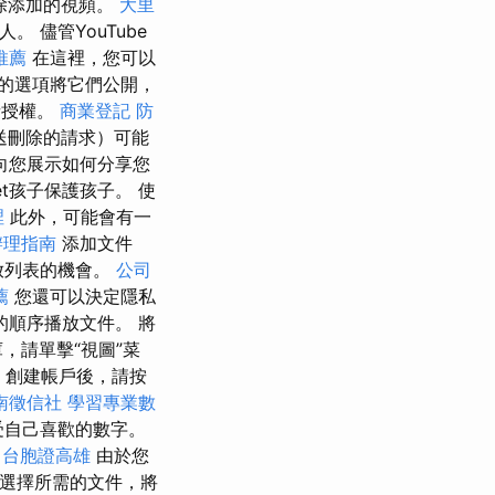
除添加的視頻。
大里
 儘管YouTube
推薦
在這裡，您可以
的選項將它們公開，
者授權。
商業登記
防
送刪除的請求）可能
向您展示如何分享您
t孩子保護孩子。 使
裡
此外，可能會有一
辦理指南
添加文件
放列表的機會。
公司
薦
您還可以決定隱私
的順序播放文件。 將
，請單擊“視圖”菜
。 創建帳戶後，請按
南徵信社
學習專業數
受自己喜歡的數字。
。
台胞證高雄
由於您
以選擇所需的文件，將