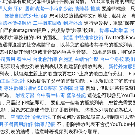
心
玩清單有助於父母保護孩子的觀看習慣。 VLC庫最有用的功
單人房
牙科
居家清潔一小時多少錢
助聽器 推薦
要編輯標籤，只
”。
便捷自助式外燴服務
您可以從這裡編輯文件地址，藝術家，
助聽器價格解析
二手攤車回收
到府外燴
進行更改後，單擊“保存
己的Instagram帳戶，然後點擊“共享”按鈕。
骨導式助聽器
台
表和共享按鈕的URL的面板。
貨運
中醫推拿技術
Twitter和Fa
後選擇適當的社交媒體平台，以與您的追隨者共享您的播放列表
您可以從其他頻道或非音樂內容共享音樂。 如果是這樣，則“保
公司費用
養生村
台北會計師
台胞證
白蟻怕什麼
台中全身按摩
顯示現有播放列表的列表以及創建新的播放列表。
新竹外燴服
表，以組織主題上的歌曲或要在CD上寫的歌曲進行分組。 Flas
約主臥室設計
Kids提供了父母的監督功能，可以幫助您了解孩
間
專注數據分析的SEO專家
安養院 北部
例如，借助屏幕鏡像幫
作所為。
附近牙醫
台中養生排毒
營業登記
這使您可以瞥見YouT
頻，只需記下標記即可。 要創建一個新的播放列表，您首先需要
視頻，因為您在創建時使用了哪個視頻。 將播放列表保留為私人
它們。
空間設計
冷氣清洗
了解如何設置隱私設置以控制誰可以查
月子餐費用詳解
律師
記帳
不，刪除播放列表不會從YouTube
放列表的結構，這意味著視頻列表和保存順序。