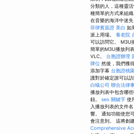
分類的人，這種靈活
種簡單的方式來組織
在音樂的海洋中迷
菲律賓簽證
美白
如
派上用場。
養老院
可以訪問它。 M3
簡單的M3U播放列
VLC。
台胞證辦理
牌位
然後，我們獲
添加字幕
台胞證桃
護對於確定誰可以
白蟻公司
聯合法律
播放列表中包含哪
鈕。
seo 關鍵字
使
入播放列表的文件名
響。 通知功能使您
會注意到。 這將創
Comprehensive Acc