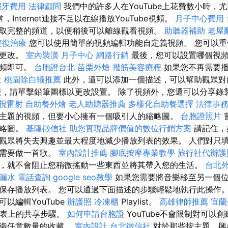
假牙費用
法律顧問
我們中的許多人在YouTube上花費數小時，
，Internet連接不足以在線播放YouTube視頻。
月子中心費用
取完整的頻道，以便稍後可以離線觀看視頻。
助聽器補助
老屋
整復治療
您可以使用簡單的視頻編輯功能自定義視頻。 您可以重
他更改。
室內裝潢
月子中心
網路行銷
最後，您可以設置哪個視頻
視頻即可。
台胞證台北
苗栗外燴
撥筋美容療程
如果您不再需要播
位
桃園除白蟻推薦
此外，還可以添加一個描述，可以幫助觀眾對
，請單擊鉛筆圖標以更改設置。 除了視頻外，您還可以分享錄
視雷射
自助餐外燴
老人助聽器推薦
多樣化自助餐選擇
法律事
主題的視頻，但要小心擁有一個吸引人的縮略圖。
台胞證照片
縮略圖。
基隆徵信社
助您實現品牌價值的數位行銷方案
請記住，
觀眾將失去興趣並最大程度地減少播放列表的效果。 人們對只
不需要做一首歌。
室內設計推薦
腳底按摩專業教學
旅行社代辦護
，就不會阻止您稍微搖動一些東西並將其帶入您的生活。
台北
 漏水
電話查詢
google seo教學
如果您需要將音樂移至另一個
保存播放列表。 您可以通過下面描述的步驟輕鬆地執行此操作
以編輯YouTube
辦護照
冷凍櫃
Playlist。
高雄律師推薦
宜蘭
放列表上的共享步驟。
如何申請台胞證
YouTube不會限制對可以
組織任意數量的收藏。
室內設計
台北徵信社
對於那些按主題，興