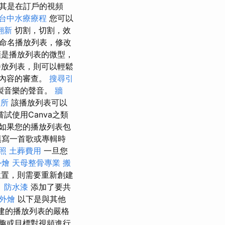
尤其是在訂戶的視頻
台中水療療程
您可以
翻新
切割，切割，效
命名播放列表，修改
是播放列表的微型，
放列表，則可以輕鬆
內容的審查。
搜尋引
製音樂的聲音。
牆
務所
該播放列表可以
嘗試使用Canva之類
如果您的播放列表包
填寫一首歌或專輯時
照
土葬費用
一旦您
外燴
天母整骨專業
搬
位置，則需要重新創建
。
防水漆
添加了要共
外燴
以下是與其他
創建的播放列表的嚴格
趣或目標對視頻進行