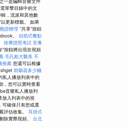
能之一是編輯音樂文件
需單擊目錄中的文
專輯，流派和其他數
”以更新標籤。 如果
胞證辦理
“共享”按鈕
cebook。
自助式餐點
。
按摩證照考試
安養
存”按鈕將出現在視頻
推薦
毛孔粗大醫美
不
務推薦
您還可以根據
hget
助聽器多少錢
子的私人播放列表中的
助，您可以實時查看
ube音樂私人播放列
要放入列表中的視
，可確保只有您或選
看評估收集。
耳掛式
中刪除實際視頻。
台北