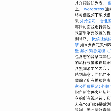
其介紹給該列表。
上。
wordpress
通常
將每個視頻下載以獲
果
外燴公司
-
台北
專輯封面並進行其
只需單擊要設置的
刪除它。
徵信社價
擎
如果要自定義列表
壁 漏水 緊急處理
近
包含您的音樂或其他
的流行設備來創建
含無關緊要的內容，
感到滿意，而他們
彙編了所有播放列表
家公司費用ptt
外牆
指向新文件夾的新的
享的所有視頻後，您可
人在YouTube播
限制，因此請隨意