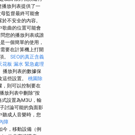
創建播放列表提供了一
父母監督最終可能會
露於不安全的內容。
中歌曲的位置可能會
訪問您的播放列表或誰
是一個簡單的使用，
需要在計算機上打開
選項。
SEO的真正含義
天花板 漏水 緊急處理
 播放列表的數據保
改這些設置。
桃園除
驟，則可以控制要在
播放列表中刪除”按
式設置為M3U，輸
孩子討論可能的負面影
中聽成人音樂時，您
內障
如今，移動設備（例