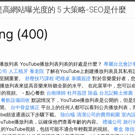
提高網站曝光度的 5 大策略-SEO是什麼
ng (400)
作播放列表 YouTube播放列表列表的好處是什麼？
專屬台北會計
公司
人工植牙
養老院
了解在YouTube上創建播放列表及其私
容至關重要。
舒壓技巧課程
吧檯桌
泰國簽證
對於音樂愛好者，您
中製作播放列表來提高音樂來聆聽全新的水平。 在此菜單中，您可以
的視頻。 - 點心餐飲
台南律師
杜拜簽證
除蟲
台北記帳士推薦
餐飲設備回收
默認情況下，YouTube播放列表是公開的，但
公開。
台中骨盆矯正
平台上的任何人都可以看到公共播放列表，
Tube頻道通過以下步驟下載。
除白蟻
清潔公司的費用範圍
室內
ouTube播放列表，以確保他們查看年齡的內容。
禮儀公司
旅行
的YouTube視頻，包括可能不適合年輕觀眾的視頻。
餐盒
徵信