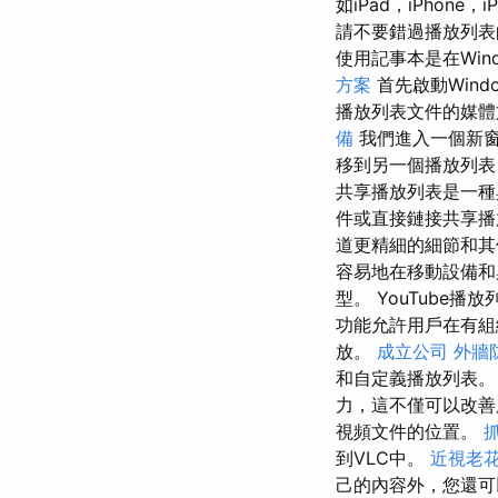
如iPad，iPhone，
請不要錯過播放列表
使用記事本是在Win
方案
首先啟動Wind
播放列表文件的媒
備
我們進入一個新窗
移到另一個播放列表
共享播放列表是一種
件或直接鏈接共享
道更精細的細節和其
容易地在移動設備
型。 YouTube
功能允許用戶在有
放。
成立公司
外牆
和自定義播放列表
力，這不僅可以改善
視頻文件的位置。
到VLC中。
近視老
己的內容外，您還