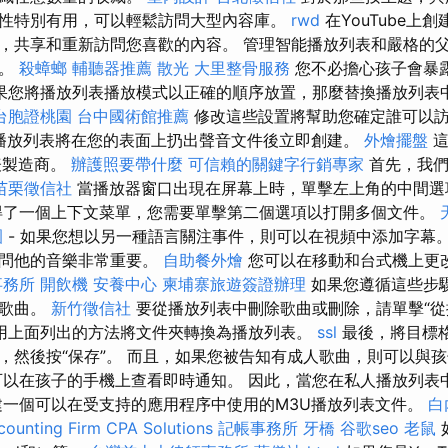
性特別有用，可以輕鬆訪問大型內容庫。
rwd
在YouTube上
，共享和重新訪問您喜歡的內容。 管理智能播放列表和嚴格的
失。
殺蟑螂
輔聽器推薦
散光
大里整骨服務
您不必擔心孩子會暴
果您將播放列表播放模式以正確的順序放置，那麼替換播放列表
台胞證桃園
台中國術館推薦
修改這些設置將幫助您確定誰可以
U播放列表將在您的表面上扔出聲音文件後立即創建。
外燴擺盤
這
表製造商。
辦護照要帶什麼
可信賴的關鍵字行銷專家
首先，我們
苗栗徵信社
當播放器窗口出現在屏幕上時，單擊左上角的中間
得了一個上下文菜單，您需要單擊第二個選項以打開多個文件。
園
- 如果您想以另一種語言關注事件，則可以在視頻中添加字幕。
訪問他的音樂非常重要。
自助餐外燴
您可以在移動和台式機上更
事務所
開飲機
安養中心
柬埔寨旅遊簽證辦理
如果您遵循這些步
些歌曲。
新竹徵信社
要從播放列表中刪除歌曲或刪除，請單擊“從
用上面列出的方法將文件夾轉換為播放列表。
ssl
最後，將目標格
，然後按“保存”。 而且，如果您被告知有成人歌曲，則可以與
可以在孩子的手機上查看即時通知。 因此，當您在私人播放列表
建一個可以在受支持的應用程序中使用的M3U播放列表文件。
白
ounting Firm CPA Solutions
記帳事務所
牙橋
谷歌seo
老鼠