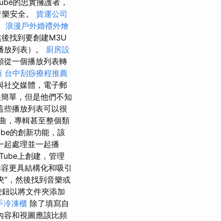
Tube的忠實擁護者，
音樂安全。
貨運公司
。
浪漫戶外婚禮外燴
後找到要創建M3U
播放列表）。
廚房設
頻從一個播放列表轉
類
台中刮痧療程推薦
與社交媒體，電子郵
簡單，但是他們不知
這些播放列表可以很
曲，專輯甚至整個類
ube的創新功能，該
一起處理並一起播
Tube上創建，管理
容更具結構化和吸引
夾”，然後找到音樂或
按鈕以將文件夾添加
手冷凍櫃
除了填寫自
內容和視圖應該比頻