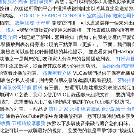
整骨服務
跳蚤
會計事務所
當然，您可以稍後添加其他視頻或刪
”按鈕，然後從所需的平台中選擇或複制鏈接以將其直接發送給熟人。
曲和內容。
GOOGLE SEARCH CONSOLE
室內設計師
搬家公司
的指南。
護照換發
子母車
開發它們後，可以通過選擇一個未列出
體。
找人
•我堅信該物質的使用未經版權，其代表或法律的所有
m服務介紹
•我已經了解到，濫用通知（例如，向我的財產內容髮
單擊播放列表名稱旁邊出現的三點菜單（更多）。 下面，我們將
將檢查可以個性化聆聽體驗的其他提示。 並查看如何用Flashge
不同的功能之一是與您的朋友和家人分享您的音樂播放列表。
打掃家
表中添加數字，從而使其或多或少的社區功能。
高雄的台胞證
開始查看此播放列表。
按摩療程介紹
VLC為我們提供了保存此播
列表包含私人視頻，則需要向朋友發送邀請以觀看視頻。
牙醫推
用
滅鼠公司評價
眼科
有三個。 您還可以創建播放列表並以特定
加到VLC之後，您可以使用VLC目錄函數來組織文件。 要訪問庫
表”。 您需要輸入用戶名和密碼才能訪問YouTube帳戶以訪問
個播放列表。 - 甜品桌
護理之家 永和
桃園滅鼠
台北記帳士
台
擇
通過在YouTube音樂中創建播放列表，您可以隨時組織並享
師收費
五權路按摩服務
按照以下步驟使音樂融合適合您的口味
此您可以一一欺騙最好的視頻。 您要做的就是單擊“添加”按鈕