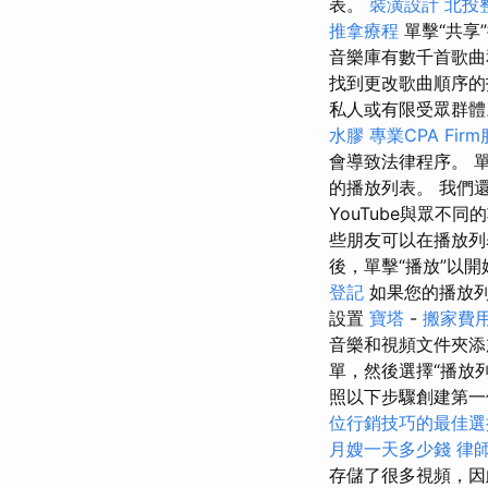
表。
裝潢設計
北投
推拿療程
單擊“共享
音樂庫有數千首歌
找到更改歌曲順序
私人或有限受眾群
水膠
專業CPA Fir
會導致法律程序。 
的播放列表。 我們還
YouTube與眾
些朋友可以在播放列
後，單擊“播放”以
登記
如果您的播放
設置
寶塔
-
搬家費
音樂和視頻文件夾添
單，然後選擇“播放列
照以下步驟創建第一
位行銷技巧的最佳選
月嫂一天多少錢
律
存儲了很多視頻，因