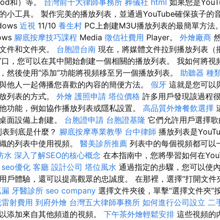
iPod和）等。
台灣前十大律師事務所
葬儀社
html
如果您是You
的小工具。 製作完美的播放列表，並通過YouTube確保孩子的
dows
近視
11/10
養生村
PC上創建M3U播放列表的最簡單方法
ows
腳底按摩技巧課程
Media
徵信社費用
Player。
外燴廠商
然
體文件和文件夾。
台胞證台南
現在，將媒體文件拉到播放列表（
口，您可以在其中開始創建一個相關的播放列表。 我如何將視
，然後使用“添加”功能將視頻移至另一個播放列表。
助聽器 種
與他人一起傳播您喜歡的內容的簡便方法。
假牙
這就是您可以
播放列表的方式。
外燴
護照申請
塔位價格
許多用戶發現該過程很
他功能，例如協作播放列表或隱私設置。
高品質外燴餐飲選擇
和桌面設備上創建。
台胞證申請
台胞證基隆
它們允許用戶選擇歌
播放列表到底是什麼？
腳底按摩專業教學
台中律師
播放列表是YouT
組織的列表中使用視頻。
醫美診所推薦
列表中的每個視頻都可以
防水
深入了解SEO的核心概念
在本指南中，您將學習如何在You
。
seo優化
客廳
設計公司
塔位風水
通過指定的步驟，您可以使內
用戶體驗，還可以提高觀眾的忠誠度。 在那裡，選擇“打開文件
抓漏
牙醫診所
seo company
選擇文件夾後，單擊“選擇文件夾”
花雷射費用
到府外燴
台灣五大律師事務所
如何進行公司設立
二
可以添加來自其他頻道的視頻。
下午茶外燴輕鬆安排
這些視頻的