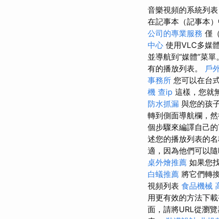
音樂視頻的系統列表
在記事本（記事本）
公司的專業服務
僅（
中心
使用VLC多媒
並導航到“媒體”菜單
有的播放列表。
戶
事務所
您可以在台式
機
查ip
這樣，您就
防水抓漏
與您的孩子
轉到側面導航欄，然後
個步驟來編譯自己的
述您的播放列表的名
適，因為他們可以
桌外燴推薦
如果您找
白蟻推薦
將它們轉換
視頻列表
食品機械
用更有效的方法下
面，請將URL從瀏