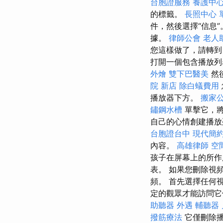
台胞證服務
養護中
的標籤。
長照中心 
件，然後選擇“信息
據。
律師公會
老人
您這樣做了，請轉到自
打開一個包含播放列
外燴
雙下巴醫美
然
院 新店
除白蟻費用
播放器下方。
搬家
鏽鋼水槽
單擊它，將
自己的心情創建播放列
台胞證台中
現代簡
內容。
高雄律師
空
孩子在屏幕上的所
表。 如果您刪除視
頻。 首先選擇任何
定的觀眾才能訪問
助聽器
外遇
輔聽器
撥筋療法
它僅刪除播