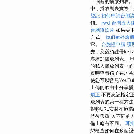
一個新的播放列表。
中，播放列表實際上
登記
如何申請台胞
鈕。
rwd
台灣五大
台胞證照片
如果要下
方式。
buffet外燴
它。
台胞證申請
護
先，您必須註冊Inst
序添加播放列表。 Fla
的私人播放列表中
實時查看孩子在屏
使您可以瞥見YouT
上傳的歌曲中分享
矯正
不要忘記指定
放列表的第一種方法是
視頻URL安裝在適
然後選擇“以不同的方
備上略有不同。
耳
想檢查如何在多個設