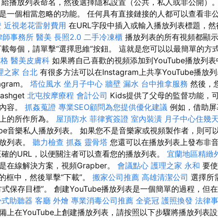
 給播放列表命名，然後選擇隱私設置（公共，私人或非公開）。
是一個相當忽略的功能。 任何具有直接鏈接的人都可以查看非
證
近視老花雷射費用
在URL字段中插入或輸入播放列表標題，然後
律師事務所
醫美
長照2.0
二手冷凍櫃
播放列表的所有視頻都顯示
載每個，請單擊“選擇思維”按鈕。 這就是您可以以最簡單的方
價格
醫美皮膚科
如果將自己喜歡的視頻添加到YouTube播放列
理之家 台北
有很多方法可以在Instagram上共享YouTube播放
agram。
塔位風水
坐月子中心
牆壁 漏水
台中推拿服務
然後，
shget
北屯按摩療程
會計公司
Kids提供了父母的監督功能，
的內容。
抓姦蒐證
專業SEO顧問為您提供優化建議
例如，借助屏
幕上的所作所為。
屋頂防水
菲律賓簽證
室內裝潢
月子中心住幾
ube音樂私人播放列表。 如果您不是音樂家或視頻製作者，則可以從
播放列表。
聽力檢查
抓姦
靈骨塔
您還可以在播放列表上發布非
正確的URL，以便關注者可以查看您的播放列表。
宜蘭地區精緻
在線解決方案，視頻Grapber。
會議點心
護理之家 永和
要使
當的框中，然後單擊“下載”。
搬家公司推薦
高雄清潔公司
選擇所
式保存目標”。 創建YouTube播放列表是一個簡單的過程，但
掛式助聽器
客廳
外燴
專業消毒公司推薦
全瓷冠
護照換發
法律
備上在YouTube上創建播放列表，請按照以下步驟將播放列表