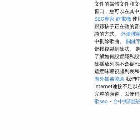
文件的媒體文件和
窗口，您可以在其中
SEO專家
靜電機
使
跟踪孩子正在聽的
談的方式。
外燴擺
中刪除歌曲。
關鍵
鏈接複製到除法。 
了解如何設置隱私設
除播放列表不會從Yo
這意味著視頻列表和
海外抓姦協助
我們中
Internet連接不足
完整的頻道，以便
歌seo
-
台中抓龍筋