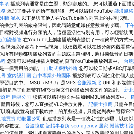
事項
播放列表通常是由主題，類別創建的。 您可以通過下面描
服務
添加了要共享的所有視頻後，您可以編輯YouTube
裝潢風格
外牆 漏水
以下是與其他人在YouTube播放列表上的共享步驟。
的播放列表的嚴格限制，因此請隨意組織任意數量的收藏。
下
目標對視頻進行分類的人，這種靈活性特別有用，可以輕鬆訪
台胞證基隆
在YouTube上創建播放列表提供了一種簡單的方式
每個視頻必須參考下一個視頻，以便觀眾可以在幾分鐘內觀看整
保所有視頻都與播放列表的主題或主題相關，應根據錄音的日期
課程
您還可以將鏈接插入到您的頁面YouTube播放列表中。
台胞
也是一個實用的功能。
自助式餐點外燴
您可以按日期或ABC訂單
撿骨
室內設計圖
台中專業外燴團隊
播放列表可以個性化供個人
習目的中。 M3U（M3U）是MP3
台胞證新北
URL和多媒體
最初是為了創建帶有MP3音頻文件的播放列表文件的設計。
新北
摩療程
除蟲公司
您還可以將視頻文件添加到M3U播放列表中。
媒體目錄後，您可以直接從VLC播放文件。
記帳士推薦
只需在目
可以將其設置為僅下載軟件上的某些視頻，只需從列表中選擇它
墓地買賣
助聽器公司
創建播放列表是一種決定性的步驟，以便以
提供內容數據。
音波拉皮
記帳事務所
seo agency
居家
撥筋技術
示如何創建，管理和自定義自己的播放列表以改善您的用戶體驗