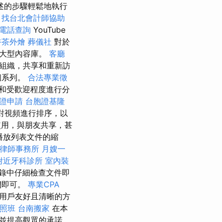
述的步驟輕鬆地執行
找台北會計師協助
電話查詢
YouTube
午茶外燴
葬儀社
對於
問大型內容庫。
客廳
來組織，共享和重新訪
個系列。
合法專業徵
和受歡迎程度進行分
證申請
台胞證基隆
對視頻進行排序，以
使用，與朋友共享，甚
播放列表文件的縮
律師事務所
月嫂一
附近牙科診所
室內裝
錄中仔細檢查文件即
們即可。
專業CPA
用戶友好且清晰的方
證照班
台南搬家
在本
並提高觀眾的承諾。