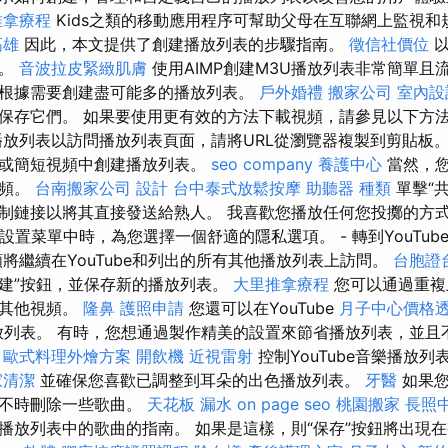
推拿療程
Kids之類的移動應用程序可幫助父母在互聯網上監視
高雄
因此，本文提供了創建播放列表的步驟指南。
徵信社價位
以
理。
音波拉皮緊緻肌膚
使用AIMP創建M3U播放列表非常簡單且
根據需要創建盡可能多的播放列表。
戶外婚禮
搬家公司
室內設
保存它們。 如果要使用更有效的方法下載視頻，請參見以下方
放列表以訪問播放列表頁面，請將URL從瀏覽器複製到剪貼板
頻或簡短視頻中創建播放列表。
seo company
養護中心
當然，您
視頻。
台南搬家公司
設計
台中泰式放鬆按摩
助聽器 種類
單擊“
制鏈接以將其直接發送給熟人。 我喜歡您播放任何您投擲的方
在設置菜單中時，為您選擇一個舒適的隱私選項。 - 轉到YouTub
將繼續在YouTube和列出的所有其他播放列表上訪問。
台胞證
創建”按鈕，並保存新的播放列表。
大里推拿療程
您可以通過重複
加其他視頻。
隆鼻
護照申請
您還可以在YouTube
月子中心價格
理播放列表。 有時，您想通過製作精美的設置來節省播放列表，並
。
歐式料理外燴方案
開飲機
近視雷射
控制YouTube音樂播放
家清潔
並確保您喜歡已調整到耳朵的出色播放列表。
牙醫
如果您
要不時刪除一些歌曲。
天花板 漏水
on page seo
桃園搬家
長照
播放列表中的歌曲的指南。 如果是這樣，則“保存”按鈕將出現