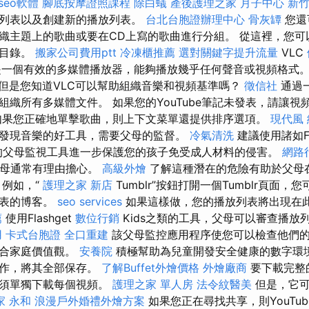
seo軟體
腳底按摩證照課程
除白蟻
產後護理之家 月子中心
新
的列表以及創建新的播放列表。
台北台胞證辦理中心
骨灰罈
您還
織主題上的歌曲或要在CD上寫的歌曲進行分組。 從這裡，您可以
體目錄。
搬家公司費用ptt
冷凍櫃推薦
選對關鍵字提升流量
VLC
er是一個有效的多媒體播放器，能夠播放幾乎任何聲音或視頻格式
但是您知道VLC可以幫助組織音樂和視頻基準嗎？
徵信社
通過
組織所有多媒體文件。 如果您的YouTube筆記未發表，請讓
如果您正確地單擊歌曲，則上下文菜單還提供排序選項。
現代風
發現音樂的好工具，需要父母的監督。
冷氣清洗
建議使用諸如Fl
類的父母監視工具進一步保護您的孩子免受成人材料的侵害。
網路
，父母通常有理由擔心。
高級外燴
了解這種潛在的危險有助於父母在使
 例如，“
護理之家 新店
Tumblr”按鈕打開一個Tumblr頁面
列表的博客。
seo services
如果這樣做，您的播放列表將出現在
薦
使用Flashget
數位行銷
Kids之類的工具，父母可以審查播放
用
卡式台胞證
全口重建
該父母監控應用程序使您可以檢查他們
符合家庭價值觀。
安養院
積極幫助為兒童開發安全健康的數字環境
操作，將其全部保存。
了解Buffet外燴價格
外燴廠商
要下載完整
必須單獨下載每個視頻。
護理之家 單人房
法令紋醫美
但是，它可
家 永和
浪漫戶外婚禮外燴方案
如果您正在尋找共享，則YouTu