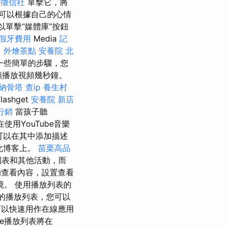
竹徵信社
單擊它，將
可以根據自己的心情
單擊“媒體庫”按鈕
假牙費用
Media
記
。
外燴茶點
安養院 北
一些簡單的步驟，您
視頻播放視頻幾秒鐘。
納骨塔
查ip
養生村
ashget
安養院 新店
行銷
當孩子聽
用YouTube音樂
，您可以在其中添加描述
此博客上。
苗栗高品
列表和其他活動，而
的查看內容，設置查看
。 使用播放列表的
的播放列表，您可以
以快速用作在線應用
be播放列表將在