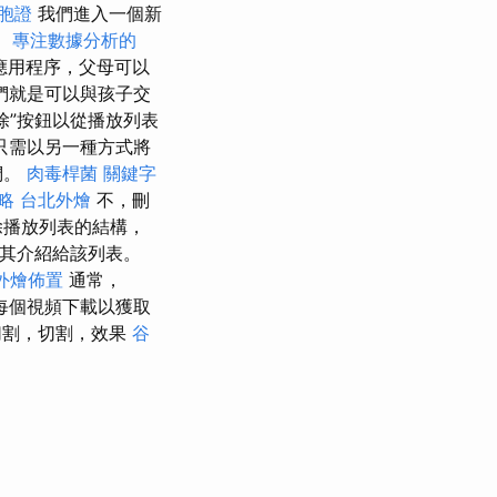
胞證
我們進入一個新
。
專注數據分析的
應用程序，父母可以
們就是可以與孩子交
除”按鈕以從播放列表
只需以另一種方式將
們。
肉毒桿菌
關鍵字
略
台北外燴
不，刪
除播放列表的結構，
將其介紹給該列表。
外燴佈置
通常，
每個視頻下載以獲取
割，切割，效果
谷