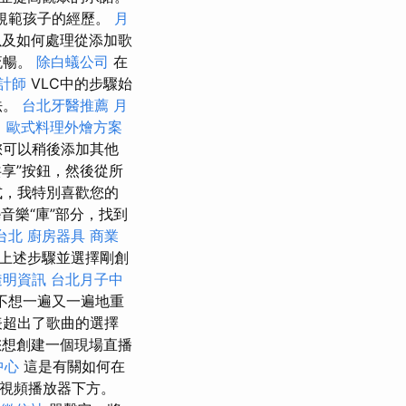
和規範孩子的經歷。
月
及如何處理從添加歌
流暢。
除白蟻公司
在
計師
VLC中的步驟始
法。
台北牙醫推薦
月
。
歐式料理外燴方案
可以稍後添加其他
共享”按鈕，然後從所
式，我特別喜歡您的
e音樂“庫”部分，找到
台北
廚房器具
商業
上述步驟並選擇剛創
透明資訊
台北月子中
且不想一遍又一遍地重
列表超出了歌曲的選擇
想創建一個現場直播
中心
這是有關如何在
在視頻播放器下方。