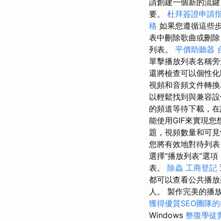
請創建一個新的流鍵
要。
杜拜簽證申請
格
如果您遵循這些
表中刪除歌曲或刪除
列表。
平價助聽器
單擊播放列表名稱旁
還將檢查可以個性化聆
視頻和音頻文件轉
以輕鬆找到與兼容
的頻道等待下載，在
能使用GIF來實現
題，視頻數量和可
您將有效地對待列表，
選擇“播放列表”選
表。
除蟲
工商登記
都可以查看公共播放
人。 製作完美的播放
獲得優質SEO團隊
Windows
整復學徒