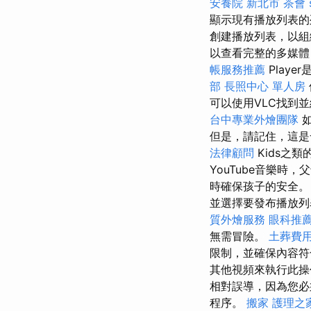
安養院 新北市
茶會
顯示現有播放列表
創建播放列表，以組
以查看完整的多媒
帳服務推薦
Play
部
長照中心 單人房
可以使用VLC找到並
台中專業外燴團隊
但是，請記住，這是
法律顧問
Kids之
YouTube音樂時
時確保孩子的安全。
並選擇要發布播放
質外燴服務
眼科推
無需冒險。
土葬費
限制，並確保內容
其他視頻來執行此
相對誤導，因為您
程序。
搬家
護理之