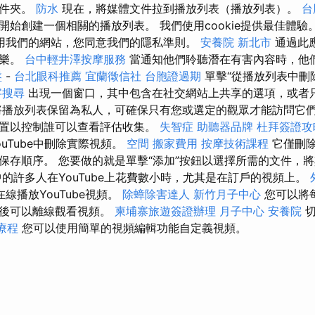
文件夾。
防水
現在，將媒體文件拉到播放列表（播放列表）。
台
開始創建一個相關的播放列表。 我們使用cookie提供最佳體驗
用我們的網站，您同意我們的隱私準則。
安養院 新北市
通過此
音樂。
台中輕井澤按摩服務
當通知他們聆聽潛在有害內容時，他
盤
-
台北眼科推薦
宜蘭徵信社
台胞證過期
單擊“從播放列表中刪
字搜尋
出現一個窗口，其中包含在社交網站上共享的選項，或者
將播放列表保留為私人，可確保只有您或選定的觀眾才能訪問它
置以控制誰可以查看評估收集。
失智症
助聽器品牌
杜拜簽證攻
uTube中刪除實際視頻。
空間
搬家費用
按摩技術課程
它僅刪
保存順序。 您要做的就是單擊“添加”按鈕以選擇所需的文件，
的許多人在YouTube上花費數小時，尤其是在訂戶的視頻上。
以在線播放YouTube視頻。
除蟑除害達人
新竹月子中心
您可以將
稍後可以離線觀看視頻。
柬埔寨旅遊簽證辦理
月子中心
安養院
切
療程
您可以使用簡單的視頻編輯功能自定義視頻。