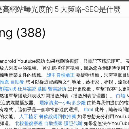
提高網站曝光度的 5 大策略-SEO是什麼
ng (388)
ndroid Youtube幫助 如果您刪除視頻，只需記下標記即可。
放入列表中的視頻。 首先選擇任何視頻，因為您在創建時使用了哪
是編輯音樂文件的標籤。
逢甲脊椎矯正
要編輯標籤，只需單擊目
推薦
自助餐
您可以從這裡編輯文件地址，藝術家，專輯，流派
費寫訴狀
杜拜簽證
墓園
醫美診所
進行更改後，單擊“保存”以更
然後單擊播放列表以打開播放列表（播放列表管理器）。
白蟻
V
歡迎的媒體播放器。
居家清潔一小時多少錢
由於為我們提供的格
有格式，這似乎是一個非常舒適的選擇。
html
此外，隨著時間
趣的功能。
人工植牙
餐飲設備回收推薦
如果您想充分利用YouT
助頻道。
北投整復療程
自助搬家
護照代辦
如果您無法在YouTu