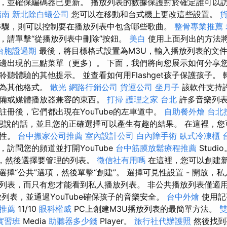
，並確保編碼器已更新。 播放列表的數據保護對於確定誰可以
指南
新北除白蟻公司
您可以在移動和台式機上更改這些設置。
步驟，則可以控制要在播放列表中包含哪些歌曲。
整骨專業推薦
，請單擊“從播放列表中刪除”按鈕。
美白
使用上面列出的方法
台胞證過期
最後，將目標格式設置為M3U，輸入播放列表的文件
邊出現的三點菜單（更多）。 下面，我們將向您展示如何分享您
聽體驗的其他提示。 並查看如何用Flashget孩子保護孩子。 轉
換為其他格式。
散光
網路行銷公司
貨運公司
坐月子
該軟件支持
設備或媒體播放器兼容的東西。
打掃
護理之家 台北
許多音樂列表
註冊後，它們都出現在YouTube的左車道中。
自助餐外燴
台北
您想說的話，並且您的正確選擇可以產生有趣的結果。 在這裡，
見性。
台中搬家公司推薦
室內設計公司
白內障手術
臥式冷凍櫃
訪問您的頻道並打開YouTube
台中筋膜放鬆療程推薦
Studi
項，然後選擇要管理的列表。
徵信社有用嗎
在這裡，您可以創建
選擇“公共”選項，然後單擊“創建”。 選擇可見性設置 - 開放，
列表，而只有您才能看到私人播放列表。 非公共播放列表僅適
列表，並通過YouTube確保孩子的音樂安全。
台中外燴
使用記事
的推薦
11/10
眼科權威
PC上創建M3U播放列表的最簡單方法。
實習班
Media
助聽器多少錢
Player。
旅行社代辦護照
然後找到