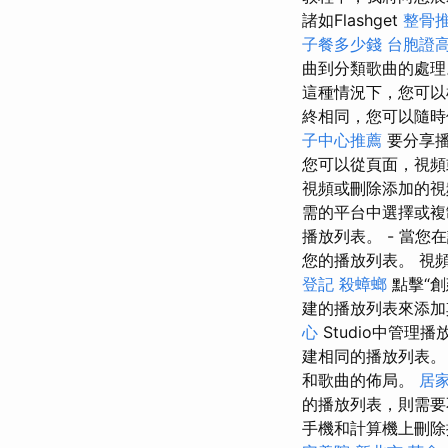
諸如Flashget
整骨
子餐多少錢
台胞證
曲到分類歌曲的處
這種情況下，您可以
終相同，您可以隨時
子中心推薦
要分享播
您可以從頁面，視
視頻或刪除添加的
需的平台中選擇或複
播放列表。 - 當您
您的播放列表。 視頻
登記
殺蟑螂
點擊“
建的播放列表來添
心
Studio中管
建相同的播放列表
和歌曲的佈局。
居
的播放列表，則需
手機和計算機上刪除