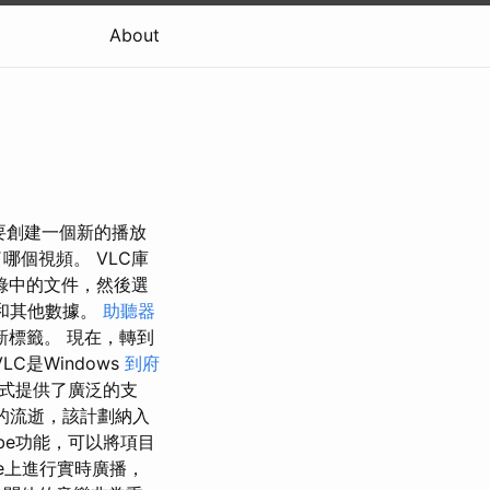
About
 要創建一個新的播放
個視頻。 VLC庫
錄中的文件，然後選
和其他數據。
助聽器
新標籤。 現在，轉到
LC是Windows
到府
式提供了廣泛的支
的流逝，該計劃納入
ube功能，可以將項目
be上進行實時廣播，