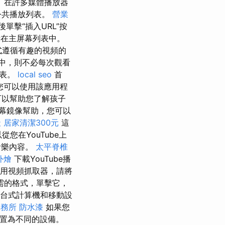
 在許多媒體播放器
公共播放列表。
營業
單擊“插入URL”按
在主屏幕列表中。
式遵循有趣的視頻的
表中，則不必每次觀看
列表。
local seo
首
您可以使用該應用程
可以幫助您了解孩子
幕鏡像幫助，您可以
天
居家清潔300元
這
您在YouTube上
音樂內容。
太平脊椎
外燴
下載YouTube播
用視頻抓取器，請將
需的格式，單擊它，
在台式計算機和移動設
事務所
防水漆
如果您
設置為不同的設備。