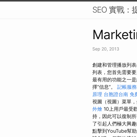
SEO 實戰：
Marketi
Sep 20, 2013
創建和管理播放列表a
列表，您首先需要要
最有用的功能之一
擇“信息”。
記帳服務
原理
台胞證台南
免
視圖（視圖）菜單，
外燴
10上用戶最受
持，因此可以復制所
了引起人們極大興
點擊到YouTube幫