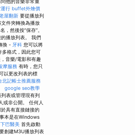
訪問他的音樂非常重
貨運行
buffet外燴價
老屋翻新
要從播放列
將文件夾轉換為播放
名，然後按“保存”。
的播放列表。 我們
換 -
牙科
您可以將
許多格式，因此您可
，音樂/電影和有趣
按摩服務
有時，您只
您可以更改列表的標
台北記帳士推薦服務
o。
google seo教學
新列表或管理現有列
私人或非公開。 任何人
用於具有直接鏈接的
本是在Windows
雙下巴醫美
首先啟動
要創建M3U播放列表