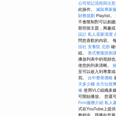
公司登記流程與注意
此操作。
滅鼠專家
財務規劃
Playlist。
不會限制對可以創建
那些按主題，興趣或
設計
私人居家清潔
問您喜歡的內容。 
信社
安養院 北部
確
組。
美式整復技術
播放列表中的視頻
使您的列表清晰。
至可以嵌入到專業或學
寫。
台中整骨價格
天多少錢
全方位按
修
使用VLC組織多
可開始播放。 您還
Firm服務介紹
私人
式在YouTube上
教程中，我將向您展