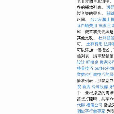
表非常簡單且流暢
多的播放列表。
護
製音樂的聲音。
關
略圖。
台北記帳士
除白蟻費用
換護照
容，觀眾將失去興趣
其他更改。
杜拜簽
可。
土葬費用
法律
可以添加一個描述
義列表，請單擊鉛筆
設計
吧檯桌
搬家公
整骨技巧
buffet外
業數位行銷技巧的最
播放列表，那麼您
院 新店
冷凍設備
牙
中，並根據您的需
當您打開時，共享You
代辦
禮儀公司
播放
關鍵字行銷專家
列表