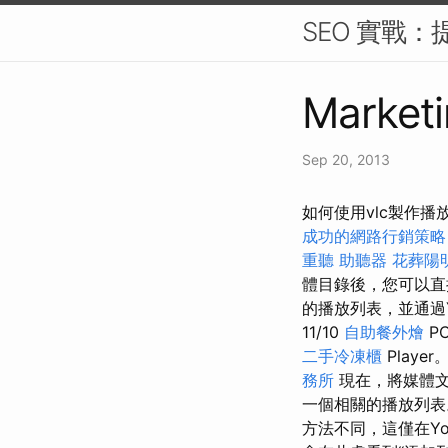
SEO 實戰：
Marketi
Sep 20, 2013
如何使用vlc製作播
成功的網路行銷策略
重聽 助聽器
花葬陽
體目錄後，您可以直
的播放列表，並通過Y
11/10
自助餐外燴
P
二手冷凍櫃
Player
務所
現在，將媒體
一個相關的播放列表
方法不同，這僅在Yo