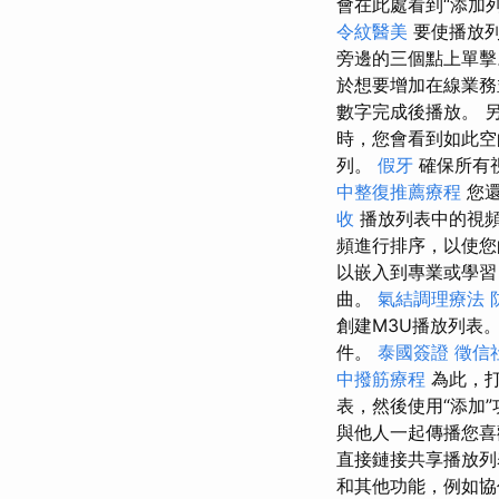
會在此處看到“添加
令紋醫美
要使播放列
旁邊的三個點上單擊。 
於想要增加在線業務
數字完成後播放。 
時，您會看到如此空
列。
假牙
確保所有
中整復推薦療程
您還
收
播放列表中的視
頻進行排序，以使
以嵌入到專業或學習
曲。
氣結調理療法
創建M3U播放列表
件。
泰國簽證
徵信
中撥筋療程
為此，打
表，然後使用“添加
與他人一起傳播您
直接鏈接共享播放
和其他功能，例如