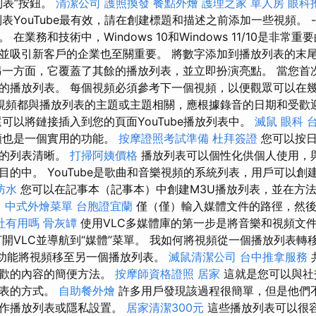
列表”按鈕。
清潔公司
護照換發
餐點外燴
護理之家 單人房
眼科
表YouTube最有效，請在創建標題和描述之前添加一些視頻。 
在業務和技術中，Windows 10和Windows 11/10是非常
並吸引新客戶的企業也至關重要。 將數字添加到播放列表的末
另一方面，它覆蓋了其餘的播放列表，並立即扮演亮點。 當您首次
的播放列表。 每個視頻必須參考下一個視頻，以便觀眾可以在
視頻都與播放列表的主題或主題相關，應根據錄音的日期和受歡
可以將鏈接插入到您的頁面YouTube播放列表中。
滅鼠
眼科
頻也是一個實用的功能。
按摩證照考試準備
杜拜簽證
您可以按日
您的列表清晰。
打掃阿姨價格
播放列表可以個性化供個人使用，
目的中。 YouTube是歌曲和音樂視頻的系統列表，用戶可以創
防水
您可以在記事本（記事本）中創建M3U播放列表，並在方法
。
中式外燴菜單
台胞證宜蘭
僅（僅）輸入媒體文件的路徑，然後
社有用嗎
骨灰罈
使用VLC多媒體庫的第一步是將音樂和視頻文件
開VLC並導航到“媒體”菜單。 我如何將視頻從一個播放列表轉
”功能將視頻移至另一個播放列表。
滅鼠清潔公司
台中推拿服務
喜歡的內容的簡便方法。
按摩師資格證照
居家
這就是您可以與社
列表的方式。
自助餐外燴
許多用戶發現該過程很簡單，但是他們
協作播放列表或隱私設置。
居家清潔300元
這些播放列表可以很