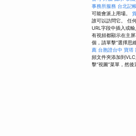
事務所服務
台北記
可能會派上用場。
誰可以訪問它。 任
URL字段中插入或輸
有視頻都顯示在主
個，請單擊“選擇思
薦
台胞證台中
寶塔
頻文件夾添加到VL
擊“視圖”菜單，然後