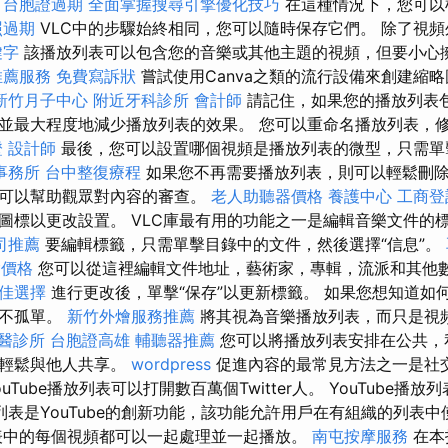
。
台胞證過期
全面掌握搜尋引擎優化技巧
在這種情況下，您可以
照過期
VLC中的步驟始終相同，您可以隨時保存它們。 除了視
鍵字
該播放列表可以包含您的音樂或其他主題的視頻，但要小心
推薦服務
免費寫訴狀
嘗試使用Canva之類的流行設備來創建縮
新竹月子中心
附近牙科診所
會計師
請記住，如果您的播放列表
並最大程度地減少播放列表的效果。 您可以重命名播放列表，
證
設計師
最後，您可以設置哪個視頻是播放列表的微型，只需單
事務所
台中整復療程
如果您不再需要播放列表，則可以輕鬆刪
，可以幫助觀眾對內容的審查。
老人助聽器價格
養護中心
工商登
圖標以更改設置。 VLC庫最有用的功能之一是編輯音樂文件的
司推薦
要編輯標籤，只需單擊目錄中的文件，然後選擇“信息”。
燴價格
您可以從這裡編輯文件地址，藝術家，專輯，流派和其他
佳選擇
進行更改後，單擊“保存”以更新標籤。 如果您想知道如何在
並不孤單。
新竹外燴服務推薦
將其視為音樂播放列表，而只是視
醫診所
台胞證高雄
輔聽器推薦
您可以將播放列表安排在公共，
求輕鬆與他人共享。
wordpress
促進內容的最常見方法之一是社
Tube播放列表可以打開數百萬個Twitter人。 YouTube播
列表是YouTube的創新功能，該功能允許用戶在有組織的列表
中的每個視頻都可以一起處理並一起播放。
南屯按摩服務
在本