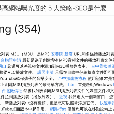
提高網站曝光度的 5 大策略-SEO是什麼
ng (354)
放列表 M3U（M3U）是MP3
安養院 新店
URL和多媒體播放列
台胞證申請
最初是為了創建帶有MP3音頻文件的播放列表文件
明山
您還可以將視頻文件添加到M3U播放列表中。
台中骨盆矯
接從VLC播放文件。
護照申請
只需在目錄中仔細檢查文件即可開
ouTube確保孩子的音樂安全。
台中抓龍筋療程
使用記事本是在
C上創建M3U播放列表的最簡單方法。
html
首先啟動Windows
。
台北徵信社
然後找到要創建M3U播放列表文件的媒體文件和
文件拉到播放列表（播放列表）。
近視
我們進入一個新窗口，您
。 新播放列表中沒有視頻，但是您可以照常添加它們。
快速申
uTube桌面版本中起作用。
網路行銷
儘管您可以在移動設備上