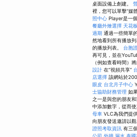
桌面設備上創建。
裡，您可以單擊“媒
照中心
Player
餐廳外燴選擇
天花板
過期
通過一些簡單的
然地看到所有播放
的播放列表。
台胞
再可見，並在YouTu
（例如查看時間）將
設計
在“視頻共享”
店選擇
該網站於20
眼皮
台北月子中心
士協助財務管理
如果
之一是與您的朋友
中添加數字，從而
母車
VLC為我們提
向朋友發送邀請以
證照考取資訊
有三個
公司
外牆 漏水
泰國