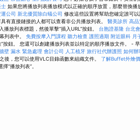
帳士
如果您將播放列表播放模式以正確的順序放置，那麼替換播
貨運公司
新北優質除白蟻公司
修改這些設置將幫助您確定誰可以
何具有直接鏈接的人都可以查看非公共播放列表。
醫美診所
高品
入播放列表標題，然後單擊“插入URL”按鈕。
台胞證基隆
台北
屏幕列表中。
免費按摩入門課程
聽力檢查
護照過期
附近眼科
月
維”按鈕。 您還可以創建播放列表並以特定的順序播放文件。 - 
牆壁 漏水 緊急處理
會計公司
人工植牙
旅行社代辦護照
如何辦
C之後，您可以使用VLC目錄函數來組織文件。
了解Buffet外燴
選擇“播放列表”。