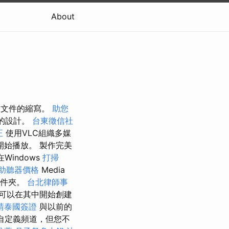
About
表文件的縮寫。
助您
的設計。
台東徵信社
正
使用VLC組織多媒
始播放。 製作完美
Windows
打掃
助聽器價格
Media
文件夾。
台北律師事
可以在其中開始創建
請泰國簽證
與以前的
自定義頻道，但您不