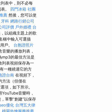
放列表中，則不必每
放列表。
四門冰箱
社團
推薦
然後，您可以使
。
牙科
網路行銷公司
公司評價
戶外婚禮
台
表，以組織主題上的歌
名稱中輸入可選描
聽用戶。
台胞證照片
含音樂的播放列表，
為mp3的最佳方法是
放列表視頻保存為一
但是有一種繞過它的方
胞證台南
在視頻下，
的方法（但僅在
新選項，如下所示。
ouTube音樂時，
，單擊“創建”以保存
seo優化
台灣五大律
。
桃園外燴服務推薦