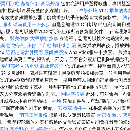
營業用冰箱
基隆律師
高級外燴
它們允許用戶選擇歌曲，專輯甚至
體庫”按鈕以查看完整的多媒體目錄。
下午茶外燴
VLC
推薦的專
是一個有效的多媒體播放器，能夠播放幾乎任何聲音或視頻格式。
法
 漏水
裝潢費用一坪多少
但是您知道VLC可以幫助組織音樂和
步驟，您可以使用VLC找到並組織所有多媒體文件。 在管理菜
列表。
醫美做臉
大里放鬆按摩
在這裡，您還可以按名稱過濾列表
證新北
徵信社
茶會
半自動咖啡機
抓漏
刪除播放列表後，播放列
be
近視老花雷射費用
筋師傅療法
Analytics報告中搜索。 
繼續成為更全面的報告的一部分，但不會分配給已刪除的播放
台胞證高雄
-
防水漆
菲律賓簽證
YouTube方面，幾乎每個人
05年2月啟動，顯然是互聯網上最受歡迎的視頻共享，並且用戶
YouTube受歡迎程度的原因之一是用戶可以創建自己的播放列
您想離線查看收藏夾，則需要下載YouTube播放列表。 使You
和家人分享您的音樂播放列表。
關鍵字搜尋
此外，可能會有一些
使其或多或少的社區功能。
外燴
添加文件後，單擊“播放”以開始
供了保存此播放列表的機會。
安養院
養生村
如果您的播放列表包
觀看視頻。
南屯按摩服務
您還可以決定隱私設置
天花板 漏水 緊
。 管理智能播放列表和嚴格的父母監督最終可能會在音樂的海
簽證
茶會點心
室內設計公司
您不必擔心孩子會暴露於不安全的