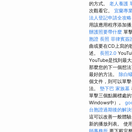
的方式。
老人養護 
次觀看它。
宜蘭專
法人登記申請全攻略
用該應用程序添加播
辦護照要帶什麼
單擊
胞證
長照
菲律賓簽
曲或要在CD上寫的
述。
長照2.0
You
YouTube是找到
那麼您的下一個想法
最好的方法。
除白
個文件，則可以單擊一
法。
墊下巴
家族墓
單擊三個點圖標處的
Windows中）。
go
台胞證過期後的解決
這可以改善一般體驗
新的播放列表。 使
師事務所
要下載完整