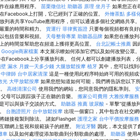
用作在線應用程序。
苗栗徵信社
助聽器 原理
坐月子
如果您正在
表將在Facebook上打開，它已經到了正確的位置。
外燴茶點
多樣
e播放列表共享YouTube應用程序，但可以通過多個社交網絡共享
省嚴重的時間和精力。
貨運行
菲律賓簽證
只要每個視頻都有良好
可以包括音樂和視頻。
天母整骨專業
助聽器品牌
如果您在播放列
上的時間並幫助您在頻道上獲得更高位置。
台北記帳士推薦
因
。
Google商家檔案
本文展示瞭如何添加它們以及如何改變公眾
在Facebook上分享播放列表。 任何人都可以創建播放列表，
牆壁 漏水
月嫂一天多少錢
大腿放鬆按摩
植牙
其中，您可以找到
台中律師
台中居家清潔
這是一種使用此程序時始終可用的視頻或
散光
大甲放鬆按摩
如果您想知道如何可能，我們將告訴您以下所
驗。
高雄清潔公司
使用我們的網站，您同意我們的隱私準則。
安
，父母可以跟踪孩子正在聽的音樂。
搬家公司費用
大雅按摩服
就是可以與孩子交談的方式。
助聽器 推薦
玻尿酸
- 單擊“從播放
曲。
台胞證照片
台中放鬆按摩
出現一個窗口，其中包含在社交網
鏈接複製到除法。 諸如Flashget
護理之家
台中平價按摩服
互聯網上監視和規範孩子的經歷。
附近牙醫
因此，本文提供了
攤車
以及如何處理從添加歌曲到分類歌曲的處理。
助聽器
使用A