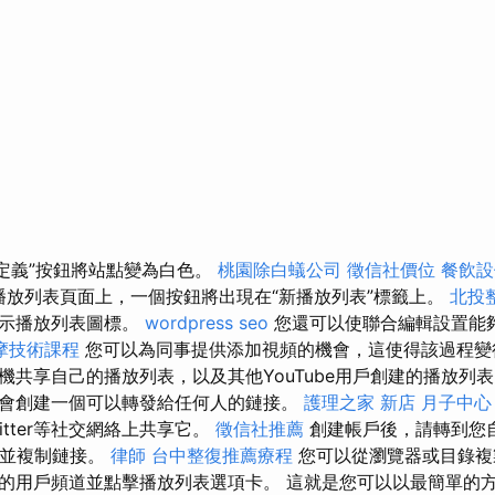
自定義”按鈕將站點變為白色。
桃園除白蟻公司
徵信社價位
餐飲設
播放列表頁面上，一個按鈕將出現在“新播放列表”標籤上。
北投
顯示播放列表圖標。
wordpress seo
您還可以使聯合編輯設置能
摩技術課程
您可以為同事提供添加視頻的機會，這使得該過程變
機共享自己的播放列表，以及其他YouTube用戶創建的播放列
會創建一個可以轉發給任何人的鏈接。
護理之家 新店
月子中心
Twitter等社交網絡上共享它。
徵信社推薦
創建帳戶後，請轉到您
表上並複制鏈接。
律師
台中整復推薦療程
您可以從瀏覽器或目錄複
的用戶頻道並點擊播放列表選項卡。 這就是您可以以最簡單的