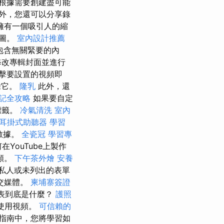
根據需要創建盡可能
頻外，您還可以分享錄
擁有一個吸引人的縮
略圖。
室內設計推薦
包含無關緊要的內
修改專輯封面並進行
擊要設置的視頻即
除它。
隆乳
此外，還
記全攻略
如果要自定
標籤。
冷氣清洗
室內
耳掛式助聽器
學習
數據。
全瓷冠
學習專
YouTube上製作
頻。
下午茶外燴
安養
私人或未列出的表單
交媒體。
柬埔寨簽證
放列表到底是什麼？
護照
中使用視頻。
可信賴的
指南中，您將學習如