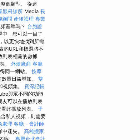
整個類型。 從這
業眼科診所
Media
長
律顧問
產後護理
專業
視頻基準嗎？
台胞證
單中，您可以一目了
，以更快地找到所需
表的URL和標題將不
與播放列表相關的數據
列表。
外燴廠商
客廳
都記得同一網站。
按摩
的數量日益增加。
雙
表和視頻集。
資深記帳
Tube與眾不同的功能
朋友可以在播放列表
查看此播放列表。
子
含私人視頻，則需要
急處理
客廳
-
會計師
洋中迷失。
高雄搬家
內容。
專屬台北會計