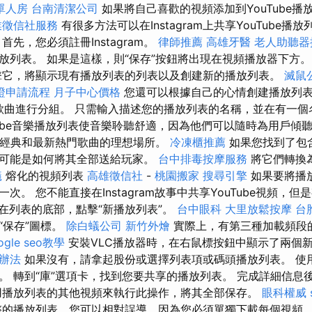
單人房
台南清潔公司
如果將自己喜歡的視頻添加到YouTube播
業徵信社服務
有很多方法可以在Instagram上共享YouTube播
首先，您必須註冊Instagram。
律師推薦
高雄牙醫
老人助聽器
放列表。 如果是這樣，則“保存”按鈕將出現在視頻播放器下方
它，將顯示現有播放列表的列表以及創建新的播放列表。
滅鼠
證申請流程
月子中心價格
您還可以根據自己的心情創建播放列
歌曲進行分組。 只需輸入描述您的播放列表的名稱，並在有一個
Tube音樂播放列表使音樂聆聽舒適，因為他們可以隨時為用戶傾
最大經典和最新熱門歌曲的理想場所。
冷凍櫃推薦
如果您找到了包
可能是如何將其全部送給玩家。
台中排毒按摩服務
將它們轉換
蟻
熔化的視頻列表
高雄徵信社
-
桃園搬家
搜尋引擎
如果要將播
次。 您不能直接在Instagram故事中共享YouTube視頻，
在列表的底部，點擊“新播放列表”。
台中眼科
大里放鬆按摩
台
“保存”圖標。
除白蟻公司
新竹外燴
實際上，有第三種加載頻段
ogle seo教學
安裝VLC播放器時，在右鼠標按鈕中顯示了兩個
辦法
如果沒有，請拿起股份或選擇列表項或碼頭播放列表。 使用Y
。 轉到“庫”選項卡，找到您要共享的播放列表。 完成詳細信息後
用播放列表的其他視頻來執行此操作，將其全部保存。
眼科權威
的播放列表，您可以相對誤導，因為您必須單獨下載每個視頻