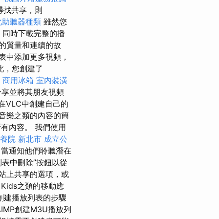
尋找共享，則
化助聽器種類
雖然您
。 同時下載完整的播
的質量和連續的故
表中添加更多視頻，
此，您創建了
。
商用冰箱
室內裝潢
分享並將其朋友視頻
在VLC中創建自己的
音樂之類的內容的簡
有內容。 我們使用
養院 新北市
成立公
務
當通知他們聆聽潛在
列表中刪除”按鈕以從
站上共享的選項，或
務
Kids之類的移動應
創建播放列表的步驟
IMP創建M3U播放列