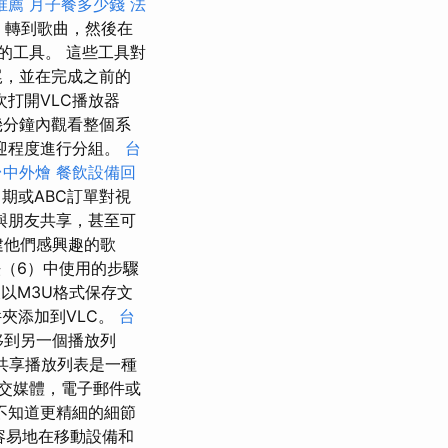
推薦
月子餐多少錢
法
- 轉到歌曲，然後在
重要的工具。 這些工具對
尾，並在完成之前的
打開VLC播放器
幾分鐘內觀看整個系
迎程度進行分組。
台
台中外燴
餐飲設備回
期或ABC訂單對視
與朋友共享，甚至可
建他們感興趣的歌
（6）中使用的步驟
以M3U格式保存文
夾添加到VLC。
台
移到另一個播放列
共享播放列表是一種
交媒體，電子郵件或
不知道更精細的細節
容易地在移動設備和