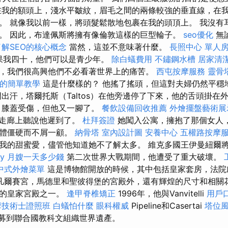
在我的額頭上，淺水平皺紋，眉毛之間的兩條較強的垂直線，在
。 就像我以前一樣，將頭髮鬆散地包裹在我的頭頂上。 我沒有
。 因此，布達佩斯將擁有像倫敦這樣的巨型輪子。
seo優化
無
解SEO的核心概念
當然，這並不意味著什麼。
長照中心 單人
果我四十，他們可以是青少年。
除白蟻費用
不鏽鋼水槽
居家清
，我們很高興他們不必看著世界上的痛苦。
西屯按摩服務
靈骨
的簡單教學
這是什麼樣的？ 他搖了搖頭，但這對夫婦仍然平穩
出汗，塔爾托斯（Taltos）在他旁邊停了下來，他的舌頭掛在
，膝蓋受傷，但他又一腳了。
餐飲設備回收推薦
外燴擺盤藝術展
走廊上聽說他遲到了。
杜拜簽證
她闖入公寓，擁抱了那個女人
身體僵硬而不屑一顧。
納骨塔
室內設計圖
安養中心
五權路按摩
我的甜蜜愛，儘管他知道她不了解太多。 維克多國王伊曼紐爾
y
月嫂一天多少錢
第二次世界大戰期間，他遭受了重大破壞。
中式外燴菜單
這是博物館開放的時候，其中包括皇家套房，法院
凡爾賽宮，馬德里和聖彼得堡的宮殿外，還有輝煌的尺寸和相關
刻的皇家宮殿之一。
逢甲脊椎矯正
1996年，他與Vanvitelli
用戶
摩技術士證照班
白蟻怕什麼
眼科權威
Pipeline和Casertai
塔位
起被招募到聯合國教科文組織世界遺產。