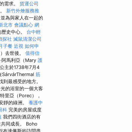
人的需求。
貨運公司
間。
新竹外燴服務推
，並為與家人在一起的
新北市
會議點心
網
）的歷史中心。
台中輕
偵探社
滅鼠清潔公司
月子餐
近視
如何申
33）去世後。
值得信
·阿馬利亞（Mary
護
公主於1738年7月4
SárvárThermal
筋
會找到最感受的地方。
發光的浴室的一個大客
里亞（Porec），
個安靜的綠洲。
養護中
眼科
完美的房屋或度
薦
我們四街酒店的有
同成長。 Boho
您對布達佩斯的訪問盡