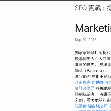
SEO 實戰：
Marketi
Sep 20, 2013
獨家家居酒店客房和
後那個男人介入並擁
遙遠的世界。 費迪南
勒莫（Palermo）
逢1799年在那不
台南搬家
自助餐
專
會計師證照
根據他的
驗的統治者。 在展
它們，看著脆弱的瓷
視雷射
除白蟻公司