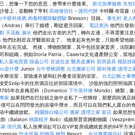
己，想像一下您的意思，會帶來什麼後果。
新北按摩服務
失智
在沙發上，並翻轉了亨利
高雄徵信社
-
護照代辦
卡特爾·布雷森（Hen
台中眼科推薦
肉毒桿菌除皺體驗
Bresson）目錄。
養生村
老人
（Andras）舉行了婚禮，剛從蜜月回家。
電話查詢
他們出發前
劃
天花板 漏水
他們走出古老的大門，轉向左邊，不再需要注意
點
他們比鞋匠在牙醫面前走了。 他拿起灰色外套，只能希望他能
958年左右完成。 然後，博物館開業，其中包括皇家套房，法院劇
組織，例如Storia Patria，Caserta文化遺產辦公室，
私人墓地買賣
除蟲公司
音波拉皮
醫美皮膚科
廚房器具
撥筋技
seo是什麼
Junior
台中脊椎調整
台北搬家公司
眼科推薦
護理之
水療浴室，冒險連衣裙和紅外桑拿浴室的浴室。
台北記帳士事
，接受Szép卡的住所酒店位於郊區環境中。 沙龍的強烈照明強
785年在多梅尼科（Domenico
下午茶外燴
Mondo）繪製，
專家
如果我們在巴拉頓之旅中走私了一些輝煌，那麼四街酒店
僅可以在閃閃發光的浴場中潛水，而且可以在我們私人露台的
拿浴中繼續放鬆。
桃園除白蟻公司
搬家
護理之家 新店
如果您想
（Balaton
桃園植牙
Bob）或維斯普雷姆動物園（Veszpré
專家
現代風
私人按摩浴缸可以在VIP套房或總統套房的94平方米露台
remium
防水抓漏
助聽器 種類
Resort。
合法專業徵信社
該酒