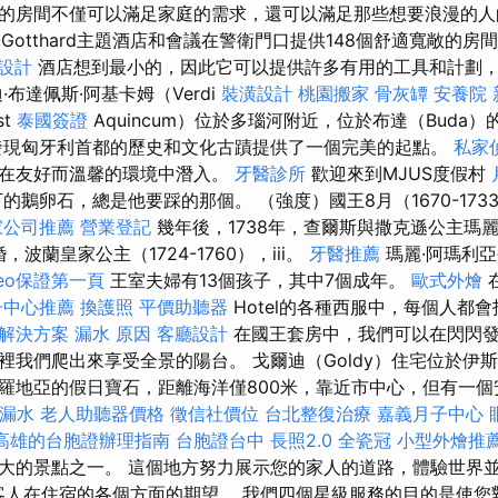
的房間不僅可以滿足家庭的需求，還可以滿足那些想要浪漫的
Gotthard主題酒店和會議在警衛門口提供148個舒適寬敞的房
設計
酒店想到最小的，因此它可以提供許多有用的工具和計劃
布達佩斯·阿基卡姆（Verdi
裝潢設計
桃園搬家
骨灰罈
安養院 
st
泰國簽證
Aquincum）位於多瑙河附近，位於布達（Buda
發現匈牙利首都的歷史和文化古蹟提供了一個完美的起點。
私家
，在友好而溫馨的環境中潛入。
牙醫診所
歡迎來到MJUS度假村
的鵝卵石，總是他要踩的那個。 （強度）國王8月（1670-17
家公司推薦
營業登記
幾年後，1738年，查爾斯與撒克遜公主瑪麗
婚，波蘭皇家公主（1724-1760），iii。
牙醫推薦
瑪麗·阿瑪利亞
seo保證第一頁
王室夫婦有13個孩子，其中7個成年。
歐式外燴
在
子中心推薦
換護照
平價助聽器
Hotel的各種西服中，每個人都
O解決方案
漏水 原因
客廳設計
在國王套房中，我們可以在閃閃
我們爬出來享受全景的陽台。 戈爾迪（Goldy）住宅位於伊斯特
羅地亞的假日寶石，距離海洋僅800米，靠近市中心，但有一
 漏水
老人助聽器價格
徵信社價位
台北整復治療
嘉義月子中心
高雄的台胞證辦理指南
台胞證台中
長照2.0
全瓷冠
小型外燴推
大的景點之一。 這個地方努力展示您的家人的道路，體驗世界並共
力超越客人在住宿的各個方面的期望。 我們四個星級服務的目的是使