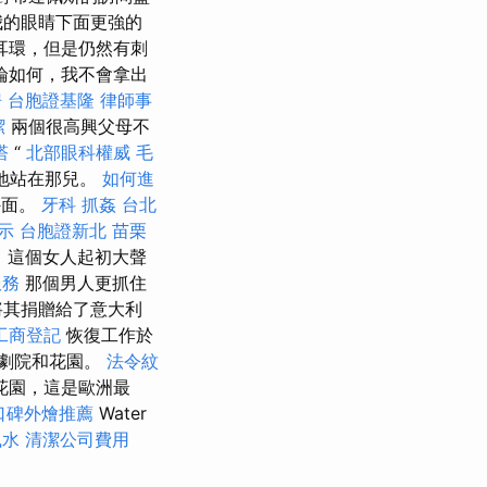
我的眼睛下面更強的
耳環，但是仍然有刺
論如何，我不會拿出
房
台胞證基隆
律師事
潔
兩個很高興父母不
塔
“
北部眼科權威
毛
地站在那兒。
如何進
外面。
牙科
抓姦
台北
示
台胞證新北
苗栗
，這個女人起初大聲
服務
那個男人更抓住
將其捐贈給了意大利
工商登記
恢復工作於
劇院和花園。
法令紋
花園，這是歐洲最
口碑外燴推薦
Water
風水
清潔公司費用