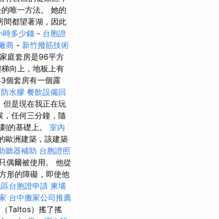
的唯一方法。 她的
房間都望著湖，因此
小時多少錢
-
台胞證
廠商
-
新竹撥筋技術
家庭套房是96平方
樓梯向上，地板上有
3個套房有一個露
。
防水膠
餐飲設備回
，但是現在我正在玩
候，任何三分鐘，隨
lli計劃的基礎上。
室內
大的歐洲建築，該建築
助聽器補助
台胞證照
只偶爾被使用。 他從
方形的障礙，即使他
地區台胞證申請
柬埔
家
台中搬家公司推薦
Taltos）搖了搖