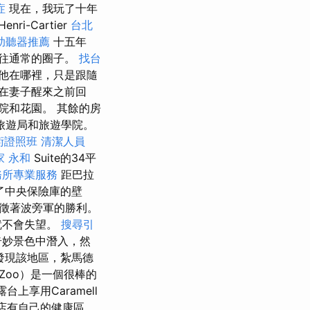
症
現在，我玩了十年
ri-Cartier
台北
助聽器推薦
十五年
往通常的圈子。
找台
他在哪裡，只是跟隨
在妻子醒來之前回
院和花園。 其餘的房
當地旅遊局和旅遊學院。
術證照班
清潔人員
家 永和
Suite的34平
務所專業服務
距巴拉
調了中央保險庫的壁
象徵著波旁軍的勝利。
就不會失望。
搜尋引
奇妙景色中潛入，然
發現該地區，紮馬德
mZoo）是一個很棒的
上享用Caramell
店有自己的健康區，