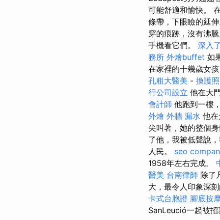
可能舒適和愉快。 
條帶，下眼瞼的延伸
穿的痕跡，沒有沸騰
手機看它們。
深入了
務所
外燴buffet
如
在家裡的十幾歲女孩
孔粗大醫美
-
換護照
行公司設立
他在大門
會計師
他跑到一樓
外燴
外牆 漏水
他在
尖叫著，她的整個
了他，我被低聲說，
人民。
seo compan
1958年左右完成。
醫美
台南律師
除了
大，最令人印象深
卡式台胞證
腳底按
SanLeució一