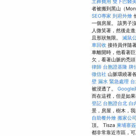
土葬費用
雙下巴醫
者被搬到黑山（Mon
SEO專家
到府外燴
一個房屋。 該男子
人微笑著，然後走進
且形狀無限。
滅鼠
車回收
接待員伴隨
車離開時，他看著巨
欠，看著山脈的禿頭
律師
台胞證基隆
牌
徵信社
山脈環繞著各
壁 漏水 緊急處理
台
被浸透了。
Googl
而在這裡，但是如果
登記
台胞證台北
白
景，房屋，樹木，我
自助餐外燴
搬家公
頂。 Tisza
柬埔寨簽
都非常靠近市區，可