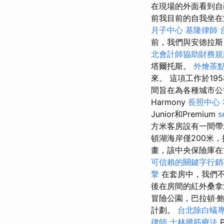
在現場的外面看到自
前我目前的自我坐
月子中心
基隆律師
前，我們與安德拉斯
北會計師協助財務規
塔爾托斯。
外燴茶
來。 這項工作於1
間旨在為各種城市公司和
Harmony
長照中心
Junior和Premium
方米客房設有一間帶
頓湖海岸僅200米
畫，該中央保險庫在1
可信賴的關鍵字行銷
擎
在套房中，我們不
後在房間的紅外桑
冒險公園，巴拉頓·鮑勃
計劃。
台北除白蟻
律師
士林撥筋療法
P