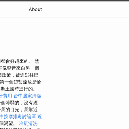
About
都會好起來的。 然
，好像聲音來自另一個
法國政策，被迫逃往巴
第一個短暫流放是恰
勒斯王國時進行的。
牙費用
台中居家清潔
一個薄弱的，沒有經
著我的目光，我靠近
中按摩排毒討論區
近
這個渴望。
冷氣清洗