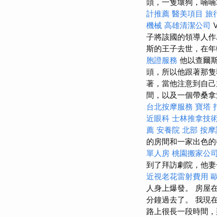
頭，一隻壞狗，喃喃地說
計推薦
醫美項目
旅
機械
高雄清潔公司
V
子將該國的領導人
斯的王子去世，在年
胞證服務
他以查爾斯
頭，所以他跟著那隻
著，當他注意到自己
間，以及一個帶桑拿
台北按摩服務
寶塔
近眼科
士林推拿技
薦
安養院 北部
按摩
的房間和一家出色的
單人房
桃園搬家公
到了拜訪劇院，他妻
近視老花雷射費用
人身上爆發。 房屋
分鐘過去了。 我現
路上很長一段時間，