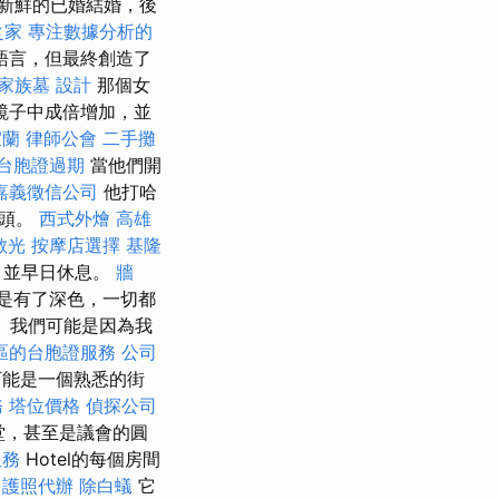
新鮮的已婚結婚，後
之家
專注數據分析的
語言，但最終創造了
家族墓
設計
那個女
鏡子中成倍增加，並
宜蘭
律師公會
二手攤
台胞證過期
當他們開
嘉義徵信公司
他打哈
油頭。
西式外燴
高雄
散光
按摩店選擇
基隆
，並早日休息。
牆
是有了深色，一切都
 我們可能是因為我
區的台胞證服務
公司
能是一個熟悉的街
務
塔位價格
偵探公司
堂，甚至是議會的圓
服務
Hotel的每個房間
護照代辦
除白蟻
它