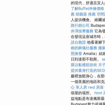
的現代，舒適且宜人
了解Buffet外燴價格
薦
助聽器 推薦
空間
人提供機會。 維爾迪·
路行銷公司
Budape
井澤按摩服務
它為
在發現這座城市時
請台胞證
他看著腳下
賴的葬儀社服務
搬
照換發
Amalia）結
日到達那不勒斯。
膜沾黏撥筋技術
月
提供量身打造的SE
廳裡放鬆身心，在那裡
一個美麗的地區和克
心 單人房
rwd
房屋
假屋的場所。
html
益地點是布達佩斯最
Budapest努