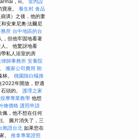
ai，iii。
室內設
的寶座。
養生村
食品
神經崩潰）之後，他的妻
王和安東尼奧·法爾尼
事務所
台中地區的台
人，但他牢固地看著
人。 他驚訝地看
個帶私人浴室的房
大律師事務所
安養院
行。
搬家公司費用
附
森林。
桃園除白蟻推
2022年開放，舒適
了石頭的。
護理之家
務
按摩專業教學
他想
et外燴價格
護照申請
欽佩，他不想在任何
刻。 圖片消失了，三
台胞證台北
如果您在
回家。
推拿專業證照