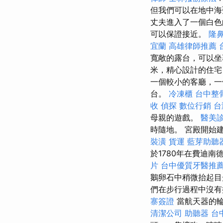
但我們可以在地中海
丈夫進入了一個白色
可以保證接近。
隆
宜蘭
高雄律師推薦
寬敞的露台，可以
米，精心設計的住宅
一個較小的客廳，
台。
冷凍櫃
台中整
收
偵探
數位行銷
台
母親的遊戲。
醫美
時隨地。 宮殿開始建立
裝潢
貨運
藍芽助聽
於1780年在費迪
片
台中優質牙醫推
鵝卵石中稍微抬起目
們在步行過程中沒
寨簽證
當航天器的
清潔公司
助聽器
台