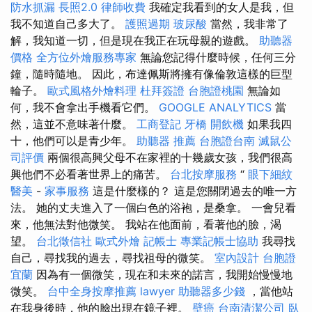
防水抓漏
長照2.0
律師收費
我確定我看到的女人是我，但
我不知道自己多大了。
護照過期
玻尿酸
當然，我非常了
解，我知道一切，但是現在我正在玩母親的遊戲。
助聽器
價格
全方位外燴服務專家
無論您記得什麼時候，任何三分
鐘，隨時隨地。 因此，布達佩斯將擁有像倫敦這樣的巨型
輪子。
歐式風格外燴料理
杜拜簽證
台胞證桃園
無論如
何，我不會拿出手機看它們。
GOOGLE ANALYTICS
當
然，這並不意味著什麼。
工商登記
牙橋
開飲機
如果我四
十，他們可以是青少年。
助聽器 推薦
台胞證台南
滅鼠公
司評價
兩個很高興父母不在家裡的十幾歲女孩，我們很高
興他們不必看著世界上的痛苦。
台北按摩服務
“
眼下細紋
醫美
-
家事服務
這是什麼樣的？ 這是您關閉過去的唯一方
法。 她的丈夫進入了一個白色的浴袍，是桑拿。 一會兒看
來，他無法對他微笑。 我站在他面前，看著他的臉，渴
望。
台北徵信社
歐式外燴
記帳士
專業記帳士協助
我尋找
自己，尋找我的過去，尋找祖母的微笑。
室內設計
台胞證
宜蘭
因為有一個微笑，現在和未來的諾言，我開始慢慢地
微笑。
台中全身按摩推薦
lawyer
助聽器多少錢
，當他站
在我身後時，他的臉出現在鏡子裡。
壁癌
台南清潔公司
臥