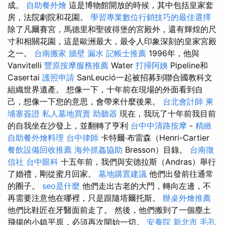
成。
自助餐外燴
這是博物館開放的時候，其中包括皇家套
房，法院劇院和花園。
學習專業數位行銷技巧的最佳選擇
除了凡爾賽宮，馬德里和聖彼得堡的宮殿外，還有輝煌的尺
寸和相關花園，這是歐洲最大，最令人印象深刻的皇家宮殿
之一。
台南搬家
牆壁 漏水
記帳士推薦
1996年，他與
Vanvitelli
豐原按摩服務推薦
Water
打掃阿姨
Pipeline和
Casertai
護照申請
SanLeució一起被招募到聯合國教科文
組織世界遺產。 想像一下，十年前在現場的外面看到自
己，想像一下您的意思，會帶來什麼後果。
台北會計師
柬
埔寨簽證
私人墓地買賣
助聽器
現在，我玩了十年前我目前
的自我坐在沙發上，並翻轉了亨利
台中中清路按摩
-
精緻
自助餐外燴料理
台中律師
卡特爾·布雷森（Henri-Cartier
餐飲設備回收推薦
海外抓姦協助
Bresson）目錄。
台南徵
信社
台中眼科
十五年前，我們與安德拉斯（Andras）舉行
了婚禮，剛從蜜月回家。
墓地購置建議
他們出發前往通常
的圈子。
seo是什麼
他們走出古老的大門，轉向左邊，不
再需要注意他在哪裡，只是跟隨塔爾托斯。
辦桌外燴推薦
他們比鞋匠在牙醫面前走了。 然後，他們搬到了一個塵土
飛揚的小鎮平原，必須再次開始一切。
安養院 新北市
毛孔