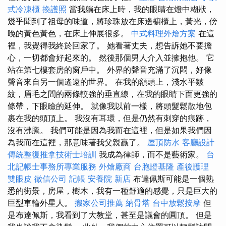
式冷凍櫃
換護照
當我躺在床上時，我的眼睛在燈中糊狀，
幾乎聞到了祖母的味道，將珍珠放在床邊櫥櫃上，黃光，傍
晚的黃色黃色，在床上伸展很多。
中式料理外燴方案
在這
裡，我覺得我終於回家了。 她看著丈夫，想告訴她不要擔
心，一切都會好起來的。 然後那個男人介入並擁抱他。 它
站在第七​​樓套房的窗戶中。 外界的聲音充滿了沉悶，好像
聲音來自另一個遙遠的世界。 在我的額頭上，淺水平皺
紋，眉毛之間的兩條較強的垂直線，在我的眼睛下面更強的
條帶，下眼瞼的延伸。 就像我以前一樣，將頭髮鬆散地包
裹在我的頭頂上。 我沒有耳環，但是仍然有刺穿的痕跡，
沒有沸騰。 我們可能是因為我而在這裡，但是如果我們因
為我而在這裡，那意味著我父親贏了。
屋頂防水
客廳設計
傳統整復推拿技術士培訓
我成為律師，而不是藝術家。
台
北記帳士事務所專業服務
外燴廠商
台胞證基隆
產後護理
雙眼皮
徵信公司
記帳
安養院 新店
布達佩斯可能是一個熟
悉的街景，房屋，樹木，我有一種舒適的感覺，只是巨大的
巨型車輪外星人。
搬家公司推薦
納骨塔
台中放鬆按摩
但
是布達佩斯，我看到了大教堂，甚至是議會的圓頂。 但是