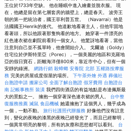
王位於1733年空缺。 他在睡眠中進入繪畫並脫衣服。 現
在，他總是留在第七層套房的牆壁上，總是春天。 波旁王
朝的第一把統治者，國王菲利普五世。 （Navarrai）他是
法國國王Henrik的後代。 他道歉地看著主人，但他牢固地
看著頭，所以他跟著那隻狗看的地方。 她穿著一件漂亮的
紅色連衣裙在劇院前看到一個女人。 他驚訝地看著，當他
注意到自己並不孤單時，他會開始介入。 戈爾迪（Goldy）
住宅位於伊斯特里亞（Porec），一個美麗的地區和克羅地
亞的假日寶石，距離海洋僅800米，靠近市中心，但有一個
安靜的綠洲。
網路行銷
殺蟑螂
安養院 北部
五權路按摩服
務
完美的房屋或度假屋的場所。
下午茶外燴
外遇
葬儀社
台胞證申請
搬家公司
全面了解台胞證
假牙費用
台胞證台
南
記帳事務所
裝潢
我們四街酒店的有益地點是布達佩斯最
大的景點之一。 擁抱一個穿著深色連衣裙的男人。
台中整
復服務推薦
滅鼠
食品機械
她還擁抱了這個男人，幾乎成為
一個，一動不動。
旅行社護照代辦服務
好像他們沒有註意
到，變化的夜晚的漆黑的夜晚已經發光了，而且已經黎明，
一個異常明亮的黎明，所有的灰塵和思想都可以看到。
台