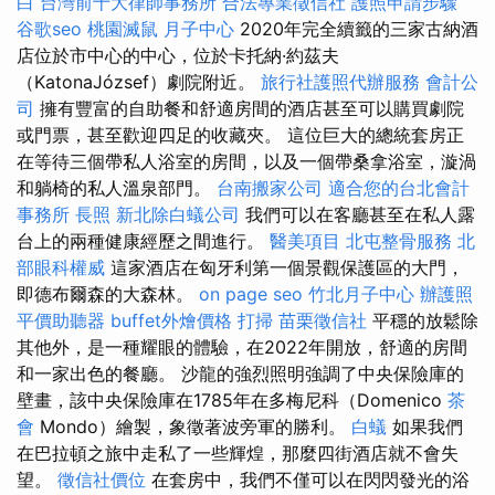
白
台灣前十大律師事務所
合法專業徵信社
護照申請步驟
谷歌seo
桃園滅鼠
月子中心
2020年完全續籤的三家古納酒
店位於市中心的中心，位於卡托納·約茲夫
（KatonaJózsef）劇院附近。
旅行社護照代辦服務
會計公
司
擁有豐富的自助餐和舒適房間的酒店甚至可以購買劇院
或門票，甚至歡迎四足的收藏夾。 這位巨大的總統套房正
在等待三個帶私人浴室的房間，以及一個帶桑拿浴室，漩渦
和躺椅的私人溫泉部門。
台南搬家公司
適合您的台北會計
事務所
長照
新北除白蟻公司
我們可以在客廳甚至在私人露
台上的兩種健康經歷之間進行。
醫美項目
北屯整骨服務
北
部眼科權威
這家酒店在匈牙利第一個景觀保護區的大門，
即德布爾森的大森林。
on page seo
竹北月子中心
辦護照
平價助聽器
buffet外燴價格
打掃
苗栗徵信社
平穩的放鬆除
其他外，是一種耀眼的體驗，在2022年開放，舒適的房間
和一家出色的餐廳。 沙龍的強烈照明強調了中央保險庫的
壁畫，該中央保險庫在1785年在多梅尼科（Domenico
茶
會
Mondo）繪製，象徵著波旁軍的勝利。
白蟻
如果我們
在巴拉頓之旅中走私了一些輝煌，那麼四街酒店就不會失
望。
徵信社價位
在套房中，我們不僅可以在閃閃發光的浴