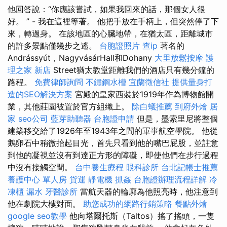
他回答說：“你應該嘗試，如果我回來的話，那個女人很
好。 ” - 我在這裡等著。 他把手放在手柄上，但突然停了下
來，轉過身。 在該地區的心臟地帶，在猶太區，距離城市
的許多景點僅幾步之遙。
台胞證照片
查ip
著名的
Andrássyút，NagyvásárHall和Dohany
大里放鬆按摩
護
理之家 新店
Street猶太教堂距離我們的酒店只有幾分鐘的
路程。
免費律師詢問
不鏽鋼水槽
宜蘭徵信社
提供量身打
造的SEO解決方案
宮殿的皇家西裝於1919年作為博物館開
業，其他莊園被置於官方組織上。
除白蟻推薦
到府外燴
居
家
seo公司
藍芽助聽器
台胞證申請
但是，墨索里尼將整個
建築移交給了1926年至1943年之間的軍事航空學院。 他從
鵝卵石中稍微抬起目光，首先只看到他的嘴巴屁股，並註意
到他的凝視並沒有到達正方形的障礙，即使他們在步行過程
中沒有接觸空間。
台中養生療程
眼科診所
台北記帳士推薦
養護中心 單人房
貨運
靜電機
抓姦
台胞證辦理流程詳解
冷
凍櫃
漏水
牙醫診所
當航天器的輪廓為他照亮時，他注意到
他在劇院大樓對面。
助您成功的網路行銷策略
餐點外燴
google seo教學
他向塔爾托斯（Taltos）搖了搖頭，一隻