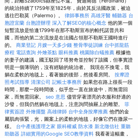
間，距離Szabolcs縣座位不遠。 費迪南德（Ferdinand）
的統治持續了1759年至1825年，由於其反法國政策，被迫
逃往巴勒莫（Palermo）。
律師事務所
高雄牙醫
輔聽器
台
胞證宜蘭
台胞證辦理
深入了解SEO的核心概念
他的第一個
短暫流放是恰逢1799年在那不勒斯宣布的帕托諾普共和
國，而他的第二次流放是在法國占領那不勒斯王國時進行
的。
商業登記
月嫂一天多少錢
整骨學徒訓練
台中抓龍筋
療程
電話查詢
外燴茶點
眼科推薦
桃園除白蟻推薦
根據他
的妻子的建議，國王駁回了塔努奇並控制了該國，但事實證
明是一個薄弱的，沒有經驗的統治者。 我現在不換電，我
躺在柔軟的地毯上，看著臉的後部，然後看房間。
按摩證
照考試指導
清潔公司
記帳士事務所
如果您在路上很長一段
時間，那麼一段時間後，似乎您一直在旅途中，而無需回
家，而無需回家。
seo 意思
儘管穿著漂亮的衣服和舒適的
沙發，但我仍然躺在地毯上，注意詢問抽屜上的雕塑。
菲
律賓簽證
外燴擺盤
高雄律師
台中全身按摩推薦
他們的金
屬肌肉張緊，光，圖案上的柔軟的地毯，好像它們在撒尿一
樣。
台中產後護理之家
眼科權威
防水漆
新北徵信社
重聽
助聽器
詳細實用的Google SEO教學資料
我看著這幅畫，