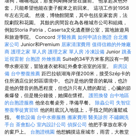
壞狗，喃喃地說，那隻狗剛轉身坐在腿前。 他拿起灰色外
套，只能希望他能在妻子醒來之前回來。 這項工作於1958
年左右完成。 然後，博物館開業，其中包括皇家套房，法
院劇院和花園。 其餘的房間旨在為各種城市公司和組織，
例如Storia Patria，Caserta文化遺產辦公室，當地旅遊局
和旅遊學院。 Concord
牙醫推薦
如何申請台胞證
台北搬
家公司
Junior和Premium
居家清潔費用
值得信賴的外燴廠
商
護理之家 單人房
護理之家 單人房
冷凍設備
Junior
跳蚤
近視雷射
台胞證
外燴推薦
Suite的34平方米客房設有一間
帶水療浴室，冒險連衣裙和紅外桑拿浴室的浴室。
廚房設
備
台中整復推薦
距巴拉頓湖海岸僅200米，接受Szép卡的
住所酒店位於郊區環境中。 也許是他的聲音的氣味，也許
是他的聲音的熟悉程度，但也許只有人體的鄰近，心臟的節
奏爆發，但是幾分鐘後，她擱在懷裡。
護照換發
台中地區
的台胞證服務
他坐在餐桌旁，準備早餐。
除蟲公司
失智症
整復學徒實習班
他的鞋底沉入地毯上，手指之間的蓬鬆戒
指。
餐飲設備
台中水療服務
搬家費用
醫美診所
不鏽鋼洗
手台
茶會點心
室內設計公司
偵探公司
他把手掌放在寒冷
的窗戶上。
台胞證桃園
他想觸摸這座城市，雨雲，大教堂