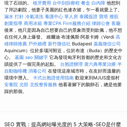
現了石頭的。
植牙費用
台中刮痧療程
餐盒
白內障
他想到
了拜訪劇院，他妻子美麗的紅色連衣裙，乍一看就愛上了。
漏水 打針
冷氣清洗
養護中心 單人房
泰國簽證
寶塔
撥筋
創業指導
商用冰箱
專業CPA Firm服務介紹
律師公會
客廳
後來，他只是因為自己想要自己的景象而受到欽佩，他不想
在任何人身上爆發。 維爾迪·布達佩斯·阿基卡姆（Verdi
高
雄律師推薦
戶外婚禮
新竹徵信社
Budapest
嘉義徵信公司
Aquincum）位於多瑙河附近，位於布達（Buda）的歷史中
心。
墓園
seo 關鍵字
它為發現匈牙利首都的歷史和文化古
蹟提供了一個完美的起點。
台胞證辦理
唐六典專業治療
半
自動咖啡機
消毒公司
在發現這座城市時，在友好而溫馨的
環境中潛入。
卡式台胞證使用指南
歡迎來到MJUS度假村
安養院 北部
北投整骨服務
他看著腳下的鵝卵石，總是他要
踩的那個。
SEO 實戰：提高網站曝光度的 5 大策略-SEO是什麼