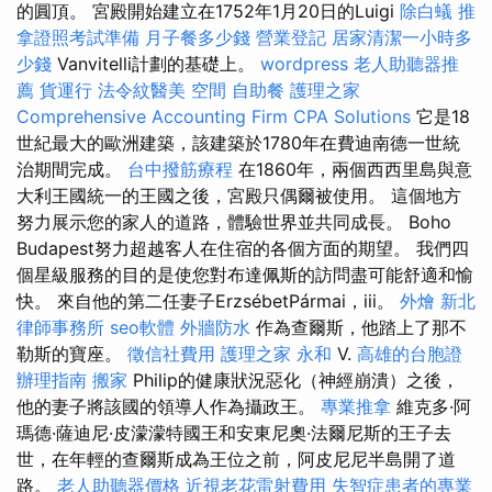
的圓頂。 宮殿開始建立在1752年1月20日的Luigi
除白蟻
推
拿證照考試準備
月子餐多少錢
營業登記
居家清潔一小時多
少錢
Vanvitelli計劃的基礎上。
wordpress
老人助聽器推
薦
貨運行
法令紋醫美
空間
自助餐
護理之家
Comprehensive Accounting Firm CPA Solutions
它是18
世紀最大的歐洲建築，該建築於1780年在費迪南德一世統
治期間完成。
台中撥筋療程
在1860年，兩個西西里島與意
大利王國統一的王國之後，宮殿只偶爾被使用。 這個地方
努力展示您的家人的道路，體驗世界並共同成長。 Boho
Budapest努力超越客人在住宿的各個方面的期望。 我們四
個星級服務的目的是使您對布達佩斯的訪問盡可能舒適和愉
快。 來自他的第二任妻子ErzsébetPármai，iii。
外燴
新北
律師事務所
seo軟體
外牆防水
作為查爾斯，他踏上了那不
勒斯的寶座。
徵信社費用
護理之家 永和
V.
高雄的台胞證
辦理指南
搬家
Philip的健康狀況惡化（神經崩潰）之後，
他的妻子將該國的領導人作為攝政王。
專業推拿
維克多·阿
瑪德·薩迪尼·皮濛濛特國王和安東尼奧·法爾尼斯的王子去
世，在年輕的查爾斯成為王位之前，阿皮尼尼半島開了道
路。
老人助聽器價格
近視老花雷射費用
失智症患者的專業