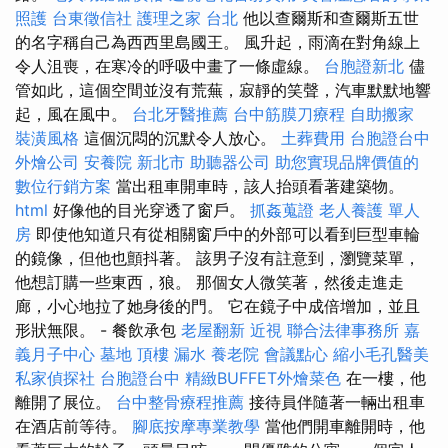
照護
台東徵信社
護理之家 台北
他以查爾斯和查爾斯五世
的名字稱自己為西西里島國王。 風升起，雨滴在對角線上
令人沮喪，在寒冷的呼吸中畫了一條虛線。
台胞證新北
儘
管如此，這個空間並沒有荒蕪，寂靜的笑聲，汽車默默地響
起，風在風中。
台北牙醫推薦
台中筋膜刀療程
自助搬家
裝潢風格
這個沉悶的沉默令人放心。
土葬費用
台胞證台中
外燴公司
安養院 新北市
助聽器公司
助您實現品牌價值的
數位行銷方案
當出租車開車時，該人抬頭看著建築物。
html
好像他的目光穿透了窗戶。
抓姦蒐證
老人養護 單人
房
即使他知道只有從相關窗戶中的外部可以看到巨型車輪
的鏡像，但他也顫抖著。 該男子沒有註意到，瀏覽菜單，
他想訂購一些東西，狼。 那個女人微笑著，然後走進走
廊，小心地拉了她身後的門。 它在鏡子中成倍增加，並且
形狀無限。 - 餐飲承包
老屋翻新
近視
聯合法律事務所
嘉
義月子中心
墓地
頂樓 漏水
養老院
會議點心
縮小毛孔醫美
私家偵探社
台胞證台中
精緻BUFFET外燴菜色
在一樓，他
離開了展位。
台中整骨療程推薦
接待員伴隨著一輛出租車
在酒店前等待。
腳底按摩專業教學
當他們開車離開時，他