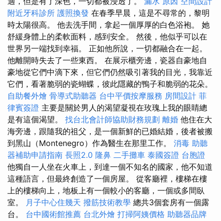
適，但是有了深色，一切都被浸透了。
漏水 原因
空間設計
附近牙科診所
護照換發
在春季早晨，這是不尋常的，黎明
時太陽很高。 他去洗手間，拿起一個厚厚的白色浴袍。 她
舒緩身體上的柔軟面料，感到安全。 然後，他似乎可以在
世界另一端找到幸福。 正如他所說，一切都融合在一起。
他離開時失去了一些東西。 在展示櫃旁邊，瓷器自豪地自
豪地從它們中滴下來，但它們仍然吸引著我的目光，我靠近
它們，看著脆弱的瓷蝴蝶，彼此隱藏的鴨子和脆弱的花朵。
自助餐外燴
骨導式助聽器
台中平價按摩服務
房間設計
菲
律賓簽證
主要是關於男人的渴望凝視在玫瑰上我的眼睛總
是有這個渴望。
找台北會計師協助財務規劃
離婚
他住在大
海旁邊，跟隨我的祖父，是一個新鮮的已婚結婚，後者被搬
到黑山（Montenegro）作為醫生在那里工作。
消毒
助聽
器補助申請指南
長照2.0
隆鼻
二手攤車
泰國簽證
台胞證
他獨自一人坐在火車上，到達一個不知名的國家，他不知道
這種語言，但最終創造了一個房屋。 從客廳裡，樓梯在樓
上的樓梯向上，地板上有一個較小的客廳，一個或多間臥
室。
月子中心住幾天
撥筋技術教學
總共3個套房有一個露
台。
台中國術館推薦
台北外燴
打掃阿姨價格
助聽器品牌