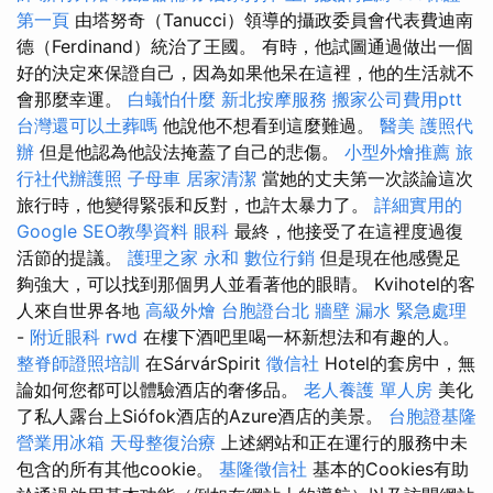
第一頁
由塔努奇（Tanucci）領導的攝政委員會代表費迪南
德（Ferdinand）統治了王國。 有時，他試圖通過做出一個
好的決定來保證自己，因為如果他呆在這裡，他的生活就不
會那麼幸運。
白蟻怕什麼
新北按摩服務
搬家公司費用ptt
台灣還可以土葬嗎
他說他不想看到這麼難過。
醫美
護照代
辦
但是他認為他設法掩蓋了自己的悲傷。
小型外燴推薦
旅
行社代辦護照
子母車
居家清潔
當她的丈夫第一次談論這次
旅行時，他變得緊張和反對，也許太暴力了。
詳細實用的
Google SEO教學資料
眼科
最終，他接受了在這裡度過復
活節的提議。
護理之家 永和
數位行銷
但是現在他感覺足
夠強大，可以找到那個男人並看著他的眼睛。 Kvihotel的客
人來自世界各地
高級外燴
台胞證台北
牆壁 漏水 緊急處理
-
附近眼科
rwd
在樓下酒吧里喝一杯新想法和有趣的人。
整脊師證照培訓
在SárvárSpirit
徵信社
Hotel的套房中，無
論如何您都可以體驗酒店的奢侈品。
老人養護 單人房
美化
了私人露台上Siófok酒店的Azure酒店的美景。
台胞證基隆
營業用冰箱
天母整復治療
上述網站和正在運行的服務中未
包含的所有其他cookie。
基隆徵信社
基本的Cookies有助