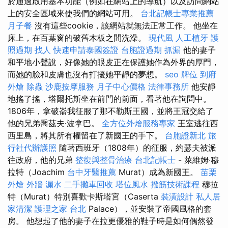
於通過啟用基本功能（例如在網站上的導航）以及訪問網站
上的安全區域來使我們的網站可用。
台北記帳士專業推薦
月子餐
沒有這些cookie，該網站就無法正常工作。 他坐在
床上，在百葉窗的破舊木板之間洗澡。
現代風
人工植牙
護
照過期
找人
快速申請泰國簽證
台胞證過期
抓漏
他的妻子
和平地小聲說，好像她的眼皮正在保護她作為外界的厚門，
而她的臉和皮膚也沒有打擾她平靜的夢想。
seo
牌位
到府
外燴
除蟲
沙鹿按摩服務
月子中心價格
法律事務所
他安靜
地搖了搖，塔爾托斯坐在前門的前面，看著他在詢問中。
1806年，拿破崙我征服了那不勒斯王國，並將王冠交給了
他的兄弟喬茲夫·波拿巴。
全方位外燴服務專家
王室逃往西
西里島，將其所有權留在了新國王的手下。
台胞證新北
旅
行社代辦護照
隨著西班牙（1808年）的征服，約瑟夫被派
往政府，他的兄弟
整復與整骨治療
台北記帳士
- 萊維姆·穆
拉特（Joachim
台中牙醫推薦
Murat）成為新國王。
苗栗
外燴
外牆 漏水
二手攤車回收
塔位風水
撥筋技術課程
穆拉
特（Murat）特別喜歡卡斯塔宮（Caserta
裝潢設計
私人居
家清潔
護理之家 台北
Palace），並安裝了帝國風格的套
房。 他想起了他的妻子在拉更優雅的鞋子時是如何偶然發