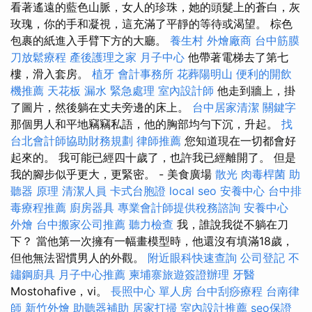
看著遙遠的藍色山脈，女人的珍珠，她的頭髮上的蒼白，灰
玫瑰，你的手和凝視，這充滿了平靜的等待或渴望。 棕色
包裹的紙進入手臂下方的大廳。
養生村
外燴廠商
台中筋膜
刀放鬆療程
產後護理之家 月子中心
他帶著電梯去了第七
樓，滑入套房。
植牙
會計事務所
花葬陽明山
便利的開飲
機推薦
天花板 漏水 緊急處理
室內設計師
他走到牆上，掛
了圖片，然後躺在丈夫旁邊的床上。
台中居家清潔
關鍵字
那個男人和平地竊竊私語，他的胸部均勻下沉，升起。
找
台北會計師協助財務規劃
律師推薦
您知道現在一切都會好
起來的。 我可能已經四十歲了，也許我已經離開了。 但是
我的腳步似乎更大，更緊密。 - 美食廣場
散光
肉毒桿菌
助
聽器 原理
清潔人員
卡式台胞證
local seo
安養中心
台中排
毒療程推薦
廚房器具
專業會計師提供稅務諮詢
安養中心
外燴
台中搬家公司推薦
聽力檢查
我，誰說我從不躺在刀
下？ 當他第一次擁有一幅畫模型時，他還沒有填滿18歲，
但他無法習慣男人的外觀。
附近眼科快速查詢
公司登記
不
鏽鋼廚具
月子中心推薦
柬埔寨旅遊簽證辦理
牙醫
Mostohafive，vi。
長照中心 單人房
台中刮痧療程
台南律
師
新竹外燴
助聽器補助
居家打掃
室內設計推薦
seo保證