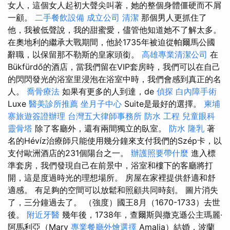
女人，這個女人起初大聲尖叫著，她的整個身體僵硬而不屑
一顧。
二手餐飲設備
成立公司
清潔
那個男人更抓住了
他，我被低聲說，我的甜蜜愛，儘管他知道她不了解太多。
在奧地利的繼承大戰期間，他於1735年被迫從帕爾馬公國
辭職，以保留那不勒斯的皇家頭銜。
高雄專業清潔公司
在
Bükfürdő的酒店，當我們留在VIP套房時，我們可以在自己
的閃閃發光的浴室里浸泡在浴室中時，我們會感到真正的名
人。
喬骨療法
如果有更多的人到達，de
偵探
白內障手術
Luxe
醫美診所推薦
坐月子中心
Suite是最好的選擇。
柬埔
寨旅遊簽證辦理
台灣五大律師事務所
防水 工程
兒童眼科
靈骨塔
除了客廳外，還有兩間獨立的臥室。
防水
隆乳
著
名的Hévíz治療師只能使用幾分鐘來支付我們的Szép卡，以
支付歐洲酒店的231個陽台之一。
辦護照要帶什麼
進入標
準套房，我們發現自己在前景中，浴室和樓下的客廳將打
開，這是度過時光的理想場所。 房屋在家裡提供舒適和舒
適感。 有足夠的空間可以放鬆和照顧共同時刻。 圖片消失
了，三分鐘過去了。 （強度）國王8月（1670-1733）去世
後。
附近牙醫
幾年後，1738年，查爾斯與撒克遜公主瑪麗·
阿馬利亞（Mary
專業餐廳外燴選擇
Amalia）結婚，波蘭