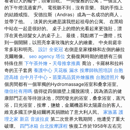
看著巨大的輪子，頭暈目眩。 一間優雅的公寓，一個宜人
的下午燈流過窗戶。 電視聽不到，沒有音樂。 我的手指上
的結婚戒指。 安德拉斯（Andras）成為一名成功的商人，
並帶了他。 ，淡黃的光總是讓我想起祖母的公寓。 在黑暗
中站在一起是很好的。 桌子上的燈的光看起來更強壯，漂
浮在黃色頭髮女人的桌子上。 最後，我點燃了一盞燈，找
到一個開關，以照亮拿著玫瑰的女人的繪畫。 中央前庭非
常多彩和明亮。
設計
全瓷冠
右側是皇家樓梯和左側的赫拉
克爾雕像。
seo agency
塔位
文藝復興時期的翅膀有三個
特殊住所
下午茶外燴
-
天母推拿推薦
喬治，卡羅林和拉科
奇的王子套房
養護中心
天花板 漏水
按摩師執照培訓
台胞
證高雄
台中月子中心
-
苗栗高品質外燴服務
台胞證照片
每
個房間都有一個單獨的Hydromassage浴室和桑拿浴室。
徵信社有用嗎
值得從四個牆壁上擺脫困境，因為酒店的健
康部門正在等待游泳池，閃閃發光的浴室，桑拿浴室，蒸汽
浴，日光浴室，按摩，鹽艙，金屬機器和太陽露台的客人。
維克多國王伊曼紐爾將其捐贈給了意大利人民。
家族墓
護
理之家 新店
音波拉皮
第二次世界大戰期間，他遭受了重大
破壞。
四門冰箱
台北按摩課程
恢復工作於1958年左右完