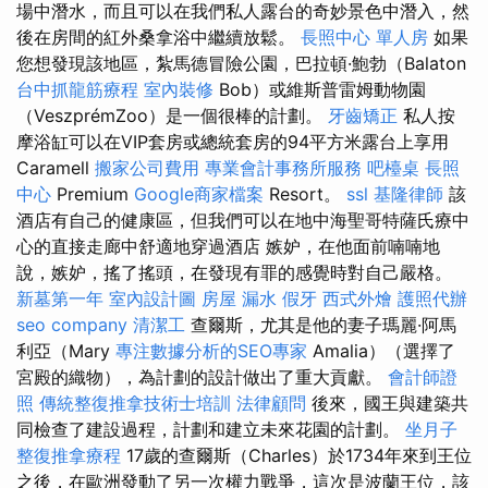
場中潛水，而且可以在我們私人露台的奇妙景色中潛入，然
後在房間的紅外桑拿浴中繼續放鬆。
長照中心 單人房
如果
您想發現該地區，紮馬德冒險公園，巴拉頓·鮑勃（Balaton
台中抓龍筋療程
室內裝修
Bob）或維斯普雷姆動物園
（VeszprémZoo）是一個很棒的計劃。
牙齒矯正
私人按
摩浴缸可以在VIP套房或總統套房的94平方米露台上享用
Caramell
搬家公司費用
專業會計事務所服務
吧檯桌
長照
中心
Premium
Google商家檔案
Resort。
ssl
基隆律師
該
酒店有自己的健康區，但我們可以在地中海聖哥特薩氏療中
心的直接走廊中舒適地穿過酒店 嫉妒，在他面前喃喃地
說，嫉妒，搖了搖頭，在發現有罪的感覺時對自己嚴格。
新墓第一年
室內設計圖
房屋 漏水
假牙
西式外燴
護照代辦
seo company
清潔工
查爾斯，尤其是他的妻子瑪麗·阿馬
利亞（Mary
專注數據分析的SEO專家
Amalia）（選擇了
宮殿的織物），為計劃的設計做出了重大貢獻。
會計師證
照
傳統整復推拿技術士培訓
法律顧問
後來，國王與建築共
同檢查了建設過程，計劃和建立未來花園的計劃。
坐月子
整復推拿療程
17歲的查爾斯（Charles）於1734年來到王位
之後，在歐洲發動了另一次權力戰爭，這次是波蘭王位，該