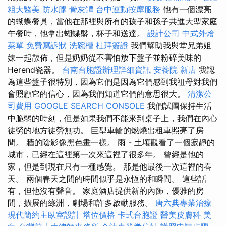
粗大醫美
防水膠
骨灰罈
台中運動按摩服務
他有一個漂亮
的蝴蝶餐具，當他在那裡與所有的孩子和孫子共進大型家庭
午餐時，他拿出蝴蝶盤，杯子和送達。
設計公司
中式外燴
菜單
免費寫訴狀
洗碗槽
杜拜簽證
我們幫助我與堂兄弟姐
妹一起散佈，但是奶奶從不害怕放下盤子並粉碎美味的
Herend瓷器。
台南台胞證辦理詳細資訊
安養院 新店
我認
為這些盤子很特別，因為它們是因為它們感到我祖母對我們
會照顧它的信心，因為我們知道它們的意思很大。
清潔公
司費用
GOOGLE SEARCH CONSOLE
我們試圖保持生活
中脆弱的時刻，但是如果我們不能來到桌子上，我們在內心
徒勞的地方徒勞無功。 巨型車輪的燃燒出租車照亮了房
間。 牆的陰影像黑色畫一樣。 雨 - 土壤觀看了一個寂靜的
城市，已經在這裡第一次來這裡了很多年。 曾經是他的
家，但是到現在只有一種感覺。 那是他最後一次這裡的春
天。 兩個春天之間的時間似乎是永恆的和瞬間。 這些話
有，但他沒有聲音。 家庭酒店提供新的內飾，優雅的房
間，擴展的綠洲，劇場和許多啟動服務。
唐六典專業治療
現代簡約主臥室設計
塔位價格
卡式台胞證
醫美皮膚科
美