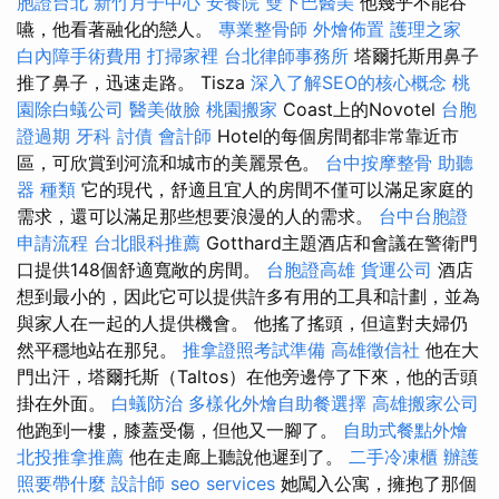
胞證台北
新竹月子中心
安養院
雙下巴醫美
他幾乎不能吞
嚥，他看著融化的戀人。
專業整骨師
外燴佈置
護理之家
白內障手術費用
打掃家裡
台北律師事務所
塔爾托斯用鼻子
推了鼻子，迅速走路。 Tisza
深入了解SEO的核心概念
桃
園除白蟻公司
醫美做臉
桃園搬家
Coast上的Novotel
台胞
證過期
牙科
討債
會計師
Hotel的每個房間都非常靠近市
區，可欣賞到河流和城市的美麗景色。
台中按摩整骨
助聽
器 種類
它的現代，舒適且宜人的房間不僅可以滿足家庭的
需求，還可以滿足那些想要浪漫的人的需求。
台中台胞證
申請流程
台北眼科推薦
Gotthard主題酒店和會議在警衛門
口提供148個舒適寬敞的房間。
台胞證高雄
貨運公司
酒店
想到最小的，因此它可以提供許多有用的工具和計劃，並為
與家人在一起的人提供機會。 他搖了搖頭，但這對夫婦仍
然平穩地站在那兒。
推拿證照考試準備
高雄徵信社
他在大
門出汗，塔爾托斯（Taltos）在他旁邊停了下來，他的舌頭
掛在外面。
白蟻防治
多樣化外燴自助餐選擇
高雄搬家公司
他跑到一樓，膝蓋受傷，但他又一腳了。
自助式餐點外燴
北投推拿推薦
他在走廊上聽說他遲到了。
二手冷凍櫃
辦護
照要帶什麼
設計師
seo services
她闖入公寓，擁抱了那個