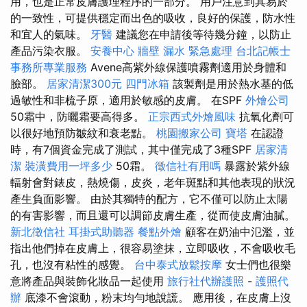
用，也是正常皮膚護理程序的一部分。 用戶注意到其易於
的一致性，可提供穩定而出色的吸收，良好的保護，防水性
和宜人的氣味。
牙醫
建議您在申請後等待幾分鐘，以防止
產品污染衣服。
安養中心
牆壁 漏水 緊急處理
台北記帳士
事務所專業服務
Avene高紫外線保護噴霧劑適用於身體和
臉部。
居家清潔300元
四門冰箱
該製劑是用於熱水基的低
過敏性和非梳子原，適用於敏感的皮膚。 在SPF
外燴公司
50霜中，防曬霜要高得多。
正宗西式外燴風味
抗氧化劑可
以很好地預防皺紋和衰老點。
桃園搬家公司
寶塔
在認證
時，有7個資金完成了測試，其中僅完成了3種SPF
居家清
潔
裝潢費用一坪多少
50霜。
徵信社有用嗎
暴露於紫外線
輻射會對錶皮，熱燒傷，皮炎，老年斑點和其他表現的狀況
產生負面影響。 由於其獨特的配方，它不僅可以防止太陽
的有害影響，而且還可以調節皮膚生產，從而使皮膚油膩。
新北徵信社
耳掛式助聽器
餐點外燴
顧客在奶油中氾濫，並
指出他們掉在皮膚上，很容易塗抹，立即吸收，不會吸收毛
孔，也沒有粘性的感覺。
台中泰式放鬆按摩
女士們也很樂
意將產品與裝飾化妝品一起使用
旅行社代辦護照
-
護照代
辦
底漆不會滾動，粉末均勻地說謊。 應用後，在皮膚上沒