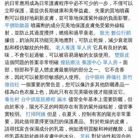
的日常應用成為日常護膚程序中必不可少的一步，不僅可以
立即保護，還提供長期健康和美學益處。 失重的質地噴霧
劑可以很好地刷新皮膚，並可靠地保護紫外線的負面影響。
平價助聽器
噴霧劑的成分完美地保護皮膚免受紫外線輻
射，並防止其過度攪拌，燃燒和過早衰老。
散光
數位行銷
據信，奶油與其功能完美地應對，可防止乾燥，減少衰老斑
點和模仿皺紋的外觀。
老人養護 單人房
它具有良好的氣
味，不會引起過敏，可以被容易過敏的女孩使用。
雙眼皮
這個問題的答案非常明確
撥筋療法
養護中心 單人房
- 面
部，頸部和手是人體皮膚最脆弱的部分之一。 它不含香
水，因此可以被那些敏感的人使用。
台中眼科
葬儀社
新竹
徵信社
一個重要的警告是，您可以像許多其他防曬產品一
樣為白色衣服上色，因此只有在完美吸收後才能接近它。
養生村
台中抓龍筋療程
漏水
儘管全年基本上需要防曬，但
由於寒冷，陽光不足的時期存在有害的紫外線輻射，儘管事
實較弱。
打掃阿姨
但是，在夏天，控制有害的陽光非常重
要，因此值得選擇更強烈的保護產品。 對於乾燥的皮膚，
請尋找富含保濕成分的乳霜，例如透明質酸和神經酰胺，這
些乳霜有助於維持皮膚中的水分。
牙科
對於油性和混合的