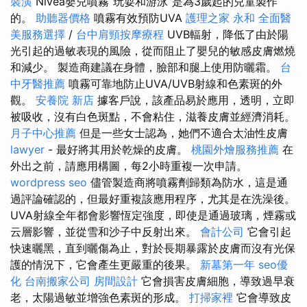
裝潢
Nivea嬰兒噴霧“玩耍和游泳”是為3歲起的兒童製作
的。
助聽器價格
噴霧有效預防UVA
護理之家 永和
全面醫
美服務選擇
/
台中肩頸按摩療程
UVB輻射，降低了由於陽
光引起的過敏表現的風險，從而阻止了嬰兒的敏感皮膚燃燒
和減少。 製造商建議在身體，臉部和腿上使用防曬霜。
台
中牙醫推薦
噴霧可靠地防止UVA/UVB射線和色素斑的外
觀。
安養院 新店
據客戶說，該產品易於應用，透明，立即
被吸收，沒有白色斑點，不會粘住，滋養皮膚並經濟消耗。
月子中心推薦
但是一些女士認為，她們不適合太油性皮膚
lawyer
- 最好將其用於乾燥的皮膚。
桃園外燴服務推薦
在
外出之前，請應用構圖，每2小時重複一次申請。
wordpress seo
儘管製造商將噴霧劑歸類為防水，這是通
過評論確認的，但最好重複該應用程序，尤其是在洗澡後。
UVA射線全年都會影響恆定強度，即使是通過玻璃，煙霧或
云層影響，並從雪和沙子中反射出來。
會計公司
它會引起
快速曬黑，直到曬傷為止，對於長期暴露於皮膚而沒有光保
護的情況下，它會產生更嚴重的後果。
新墓第一年
seo優
化
台南搬家公司
房間設計
它會損害皮膚細胞，導致過早衰
老，太陽過敏並增強色素斑的形成。
打掃家裡
它會導致皮