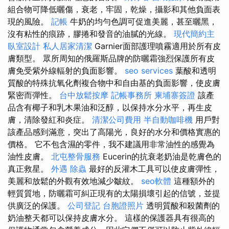
組合物可降低曬傷，衰老，牢固，乾燥，攝影和其他負面表
現的風險。
記帳
牛奶的均勻色調可促進美麗，甚至曬黑，
沒有粘性的痕跡，膠捲和發音的油膩的光線。
現代簡約主
臥室設計
私人居家清潔
Garnier面部護理噴霧適用於所有皮
膚類型。 眾所周知的俄羅斯品牌的防曬霜強烈保護所有皮
膚免受紫外線輻射的負面影響。
seo services
葉酸和透明
質酸的特殊抗氧化劑複合物中和自由基的負面影響，使皮膚
緊密而彈性。
台中放鬆按摩
記帳事務所
柬埔寨簽證
該產
品含有椰子和乳木果油和泛醇，以保持水分水平，再生皮
膚，清除發紅和炎症。
清潔公司費用
半自動咖啡機
用戶對
該產品感到滿意，突出了高陽光，良好的水分和價格實惠的
價格。 它不包含濕的零件，我不建議用非常油性的感覺為
油性皮膚。
北屯整骨服務
Eucerin的抗衰老奶油是乾膚色的
真正救星。
外遇
除蟲
最好的反灌木工具可以使皮膚彈性，
美麗和放鬆的外觀有效地減少皺紋。
seo軟體
這種額外的
輕質質地，防曬霜可糾正現有的太陽損壞引起的信號，並提
供廣泛的保護。
公司登記
台胞證照片
透明質酸和殺菌劑的
奶油整天都可以保持皮膚水分。 這樣的保護器具有很高的