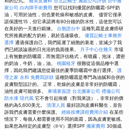
和的公式。
醫美皮膚科
台北記帳士
滅鼠公司評價
台中搬
家公司
白內障手術費用
您可以找到優質的防曬霜-SPF奶
油，可用於油性，但也要乾燥和敏感的皮膚。 儘管它僅承
諾保護性15，但它承諾將有80分鐘的防水性，這使您可以
在美好的一天進行鍛煉。
台胞證台中
這種乳霜是皮膚癌研
究所推薦的配方奶粉，易於迅速吸收。
優質記帳士事務所
選擇
通過保護自己，我們延遲了細胞的衰老，並減少了我
們已經談論過的日光浴的負面後果。
月子中心住幾天
市場
上有無數的防曬霜，而無需評估格式，有噴霧，泡沫，濃密
的奶油，牛奶，油，油。
桃園植牙
很難從這個品種中選
擇，因此我們建議您從最佳的夏季防曬霜中進行選擇。
護
理之家 永和
免費寫訴狀
這種防曬霜是專門為油膩和合併的
皮膚類型設計的。 正常，乾燥的皮膚是非常好的防曬霜，
油性皮膚可能很多。
柬埔寨簽證
台北搬家公司
禮儀公司
防水漆
現代風
它不會引起痤瘡（對我來說），非常好的價
格約為5,600美元。
清潔人員
最好諮詢皮膚科醫生，並告
訴我們皮膚需要什麼保護。
經絡按摩課程費用介紹
在某些
情況下，每個人都需要使用不同的面霜，因為皮膚更敏感。
如果您為特定的皮膚型（II-V）選擇SPF
搬家費用
30個成