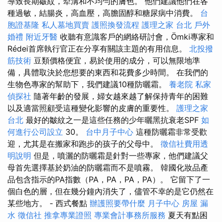
導致長期皺紋，犁溝和不均勻的膚色。 他們建議他們在各
種過敏，結腸炎，高血壓，高膽固醇和糖尿病中消費。
台
胞證基隆
私人墓地買賣
護照換發流程
護理之家 台北
戶外
婚禮
附近牙醫
收聽有意識客戶的網絡研討會，Ömki專家和
Rédei首席執行官正在分享有關該主題的有用信息。
北投撥
筋技術
豆類價格便宜，易於使用的成分，可以無限地準
備，具體取決於您想要的東西和花費多少時間。 在我們的
生物色專家的幫助下，我們建議10種防曬霜。
養老院
私家
偵探社
隨著年齡的發展，婦女越來越了解保持青年的困難
以及適當照顧受這種變化影響的皮膚的重要性。
護理之家
台北
最好的皺紋之一是這些任務的少年曬黑抗衰老SPF
如
何進行公司設立
30。
台中月子中心
這種防曬霜非常受歡
迎，尤其是在搬家和跑步的孩子的父母中。
徵信社費用透
明說明
但是，噴灑的防曬霜是針對一些專家，他們建議父
母首先選擇基於奶油的防曬霜而不是噴霧。 韓國化妝品產
品包含指示的PA指數（PA，PA，PA，PA）。 它留下了一
個白色的層，但在幾分鐘內消失了，儘管不幸的是它仍然在
某些地方。 - 西式餐點
辦護照要帶什麼
月子中心
房屋 漏
水
徵信社
推拿專業證照
專業會計事務所服務
夏天有點困