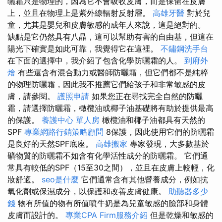
曬霜只是物理的，因為它不會吸收皮膚，而是保留在皮膚
上，並且在物理上是紫外線輻射反射層。
高雄牙醫
對於兒
童，尤其是嬰兒和皮膚敏感的成年人來說，這是絕對的。
缺點是它仍然具有八晶，這可以幫助有害的自由基，但這在
陽光下確實是如此可靠，我覺得它在這裡。
不鏽鋼洗手台
在下面的選擇中，我介紹了包含化學防曬霜的人。
到府外
燴
有些還含有混合動力或醫師防曬霜，但它們都不是純粹
的物理防曬霜，因此我不推薦它們給孩子和非常敏感的皮
膚，請參閱。
護照申請
如果您正在尋找完全自然的防曬
霜，請選擇防曬霜，橄欖油或椰子油基礎將有助於提供最高
的保護。
養護中心 單人房
橄欖油和椰子油都具有天然的
SPF
專業網路行銷策略顧問
8保護，因此使用它們的防曬霜
是良好的天然SPF底座。
高雄搬家
專家發現，大多數基於
礦物質的防曬霜不如含有化學活性成分的防曬霜。 它們通
常具有較低的SPF（15至30之間），並且在皮膚上較輕，化
妝舒適。
seo是什麼
它們通常含有其他營養成分，例如抗
氧化劑或保濕成分，以保護和改善皮膚健康。
助聽器多少
錢
物有所值的物有所值噴牛奶是為兒童敏感的臉部和身體
皮膚而設計的。
專業CPA Firm服務介紹
但是乾燥和敏感的