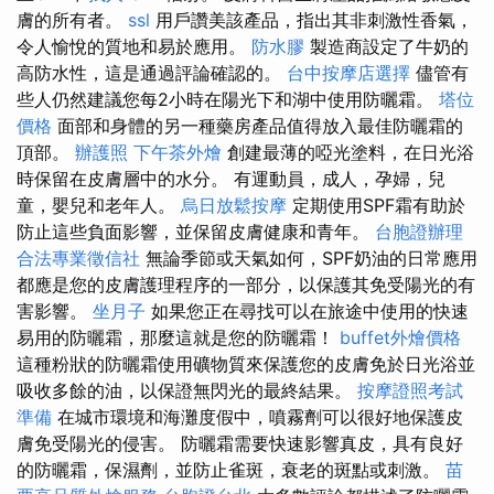
膚的所有者。
ssl
用戶讚美該產品，指出其非刺激性香氣，
令人愉悅的質地和易於應用。
防水膠
製造商設定了牛奶的
高防水性，這是通過評論確認的。
台中按摩店選擇
儘管有
些人仍然建議您每2小時在陽光下和湖中使用防曬霜。
塔位
價格
面部和身體的另一種藥房產品值得放入最佳防曬霜的
頂部。
辦護照
下午茶外燴
創建最薄的啞光塗料，在日光浴
時保留在皮膚層中的水分。 有運動員，成人，孕婦，兒
童，嬰兒和老年人。
烏日放鬆按摩
定期使用SPF霜有助於
防止這些負面影響，並保留皮膚健康和青年。
台胞證辦理
合法專業徵信社
無論季節或天氣如何，SPF奶油的日常應用
都應是您的皮膚護理程序的一部分，以保護其免受陽光的有
害影響。
坐月子
如果您正在尋找可以在旅途中使用的快速
易用的防曬霜，那麼這就是您的防曬霜！
buffet外燴價格
這種粉狀的防曬霜使用礦物質來保護您的皮膚免於日光浴並
吸收多餘的油，以保證無閃光的最終結果。
按摩證照考試
準備
在城市環境和海灘度假中，噴霧劑可以很好地保護皮
膚免受陽光的侵害。 防曬霜需要快速影響真皮，具有良好
的防曬霜，保濕劑，並防止雀斑，衰老的斑點或刺激。
苗