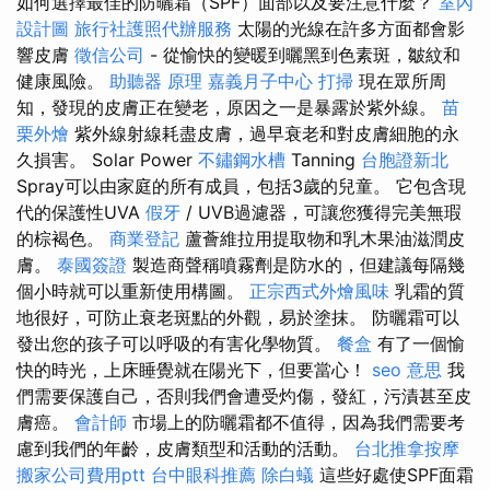
如何選擇最佳的防曬霜（SPF）面部以及要注意什麼？
室內
設計圖
旅行社護照代辦服務
太陽的光線在許多方面都會影
響皮膚
徵信公司
- 從愉快的變暖到曬黑到色素斑，皺紋和
健康風險。
助聽器 原理
嘉義月子中心
打掃
現在眾所周
知，發現的皮膚正在變老，原因之一是暴露於紫外線。
苗
栗外燴
紫外線射線耗盡皮膚，過早衰老和對皮膚細胞的永
久損害。 Solar Power
不鏽鋼水槽
Tanning
台胞證新北
Spray可以由家庭的所有成員，包括3歲的兒童。 它包含現
代的保護性UVA
假牙
/ UVB過濾器，可讓您獲得完美無瑕
的棕褐色。
商業登記
蘆薈維拉用提取物和乳木果油滋潤皮
膚。
泰國簽證
製造商聲稱噴霧劑是防水的，但建議每隔幾
個小時就可以重新使用構圖。
正宗西式外燴風味
乳霜的質
地很好，可防止衰老斑點的外觀，易於塗抹。 防曬霜可以
發出您的孩子可以呼吸的有害化學物質。
餐盒
有了一個愉
快的時光，上床睡覺就在陽光下，但要當心！
seo 意思
我
們需要保護自己，否則我們會遭受灼傷，發紅，污漬甚至皮
膚癌。
會計師
市場上的防曬霜都不值得，因為我們需要考
慮到我們的年齡，皮膚類型和活動的活動。
台北推拿按摩
搬家公司費用ptt
台中眼科推薦
除白蟻
這些好處使SPF面霜