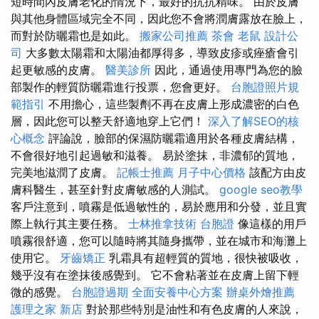
短時間內皮膚老化的情況下，最好的抗抗精味。 由於皮膚
與其他身體區域完全不同，因此您不會將潤膚露放在臉上，
而對於防曬霜也是如此。
搬家公司推薦
茶會
老鼠
設計公
司
大多數太陽霜和太陽油都厚得多，導致皮疹或痤瘡會引
起更敏感的皮膚。
醫美診所
因此，通過使用專門為您的臉
部製作的輕質防曬霜進行投票，您會更好。
台胞證照片規
範指引
不用擔心，這些製劑不再在皮膚上形成濃密的白色
層，因此您可以整天舒適地穿上它們！
深入了解SEO的核
心概念
評論說，臉部的保濕防曬霜適用於各種皮膚結構，
不會很好地引起過敏和滋養。 易於塗抹，非濃郁的質地，
完美地滋潤了皮膚。
記帳士推薦
月子中心價格
該配方由皮
膚科醫生，甚至針對皮膚敏感的人測試。
google seo教學
客戶注意到，噴霧是低過敏性的，易於應用和分發，並且實
際上執行其主要任務。
士林推拿技術
台胞證
像這樣的用戶
噴霧很舒適，您可以隨時將其隨身攜帶，並在城市和海灘上
使用它。
牙齒矯正
乳霜具有超輕質的質地，很快被吸收，
幾乎沒有在塗抹後感覺到。 它不會粘著並在皮膚上留下輕
微的感覺。
台胞證過期
全面安養中心方案
辦桌外燴推薦
護理之家 新店
對於那些特別是油性和有色皮膚的人來說，