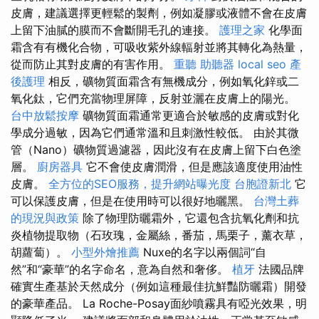
皮膚，建議選擇更輕鬆的製劑，例如凝膠或液體不會在皮膚
上留下油膩的膜而不會斷開毛孔的連接。
護理之家
化學面
霜含有有機化合物，可吸收紫外線輻射並將其轉化為熱量，
從而防止其對皮膚的有害作用。
重聽 助聽器
local seo
產
後護理
相反，礦物質面霜含有無機成分，例如氧化鋅或二
氧化鈦，它們充當物理屏障，反射並灑在皮膚上的陽光。
台中放鬆按摩
礦物質面霜通常更適合於敏感的皮膚或對化
學成分過敏，因為它們通常溫和且刺激性較低。 由於其微
管（Nano）礦物質過濾器，因此沒有在皮膚上留下白色塗
層。
廚房器具
它不會使皮膚潤滑，但是應該適度使用油性
皮膚。
全方位的SEO服務，提升網站曝光度
台胞證新北
它
可以保護皮膚，但是在使用時可以很好地曬黑。
台灣土葬
的現況與政策
除了物理防曬霜外，它還包含抗氧化劑和抗
炎植物提取物（石玫瑰，金屬絲，番茄，馬栗子，薰衣草，
胡蘿蔔）。
小型外燴推薦
Nuxe的名字以兩個詞“自
然”和“豪華”的名字命名，意為自然和奢侈。
植牙
法國品牌
確實生產基於天然成分（例如這種最佳抗鮮豔防曬霜）開發
的豪華產品。 La Roche-Posay面紗噴霧具有啞光效果，明