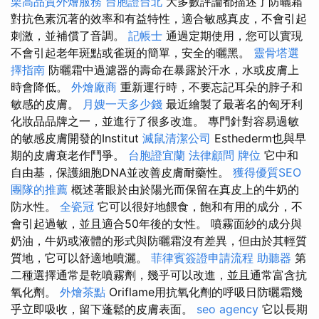
栗高品質外燴服務
台胞證台北
大多數評論都描述了防曬霜
對抗色素沉著的效率和有益特性，適合敏感真皮，不會引起
刺激，並補償了音調。
記帳士
通過定期使用，您可以實現
不會引起老年斑點或雀斑的簡單，安全的曬黑。
靈骨塔選
擇指南
防曬霜中過濾器的壽命在暴露於汗水，水或皮膚上
時會降低。
外燴廠商
重新運行時，不要忘記耳朵的脖子和
敏感的皮膚。
月嫂一天多少錢
最近繪製了最著名的匈牙利
化妝品品牌之一，並進行了很多改進。 專門針對容易過敏
的敏感皮膚開發的Institut
滅鼠清潔公司
Esthederm也與早
期的皮膚衰老作鬥爭。
台胞證宜蘭
法律顧問
牌位
它中和
自由基，保護細胞DNA並改善皮膚耐藥性。
獲得優質SEO
團隊的推薦
概述著眼於由於陽光而保留在真皮上的牛奶的
防水性。
全瓷冠
它可以很好地餵食，飽和有用的成分，不
會引起過敏，並且適合50年後的女性。 噴霧面紗的成分與
奶油，牛奶或液體的形式與防曬霜沒有差異，但由於其輕質
質地，它可以舒適地噴灑。
菲律賓簽證申請流程
助聽器
第
二種選擇通常是乾噴霧劑，幾乎可以改進，並且通常富含抗
氧化劑。
外燴茶點
Oriflame用抗氧化劑的呼吸日防曬霜幾
乎立即吸收，留下蓬鬆的皮膚表面。
seo agency
它以長期