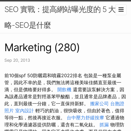
SEO 實戰：提高網站曝光度的 5 大策
略-SEO是什麼
Marketing (280)
Sep 20, 2013
前10個spf 50防曬霜和噴霧2022排名 包裝是一種泵金屬
管，因此不幸的是，我們無法將這種美味佳餚直至最後一
滴，但是價格要好得多。
開飲機
還需要該泵解決方案，因
為該產品通常是對羥基苯甲酸酯，並且通常是品牌產品，因
此，直到最後一分鐘，它一直保持新鮮。
搬家公司
台胞證
照片
室內設計
輕巧的奶油，很快吸收，但由於著色，值得
等待一點，然後再接近衣服。
台中壓力舒緩按摩
它通過物
理和化學過濾器提供防曬，還含有二氧化鈦。
抓漏
物理防