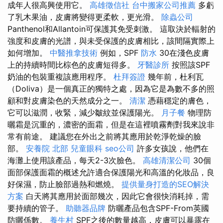
成年人很高興使用它。
高雄徵信社
台中搬家公司推薦
多虧
了乳木果油，皮膚將變得更柔軟，更光滑。
除蟲公司
Panthenol和Allantoin可保護其免受刺激。 這取決於輻射的
強度和皮膚的光譜，與未受保護的皮膚相比，該間隔實際上
如何增加。
中醫推拿技術
例如，SPF
防水
30在淺色皮膚
上的持續時間比棕色的皮膚短得多。
牙醫診所
按照該SPF
奶油的包裝重複該應用程序。
杜拜簽證
幾年前，杜利瓦
（Doliva）是一個真正的獨特之處，因為它是為數不多的照
顧和對皮膚染色的天然成分之一。
清潔
憑藉穩定的膚色，
它可以滋潤，收緊，減少皺紋並保護陽光。
月子餐
物理防
曬霜是沉重的，濃密的面霜，但是在這裡噴霧劑對我來說非
常有前途。 建議您在外出之前將其應用於乾淨乾燥的臉
部。
安養院 北部
兒童眼科
seo公司
許多女孩說，他們在
海灘上使用該產品，每天2-3次臉色。
高雄清潔公司
30個
面部保護面霜的概述允許適合保護陽光和高溫的化妝品，良
好保濕，防止臉部過熱和燃燒。
提供量身打造的SEO解決
方案
白天將其應用於面部幾次，因此它會很快消耗掉，需
要持續的管子。
助聽器品牌
防曬產品包含SPF-From英國
防曬係數。
養生村
SPF之後的數量越高，皮膚可以暴露在