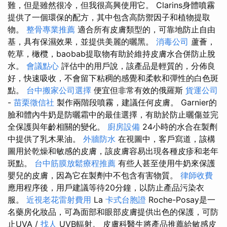
難，但是雖然很冷，但我很高興使用它。 Clarins身體噴霧
提供了一個環保的配方，其中包含高防禦因子和植物提取
物。
整骨專業推薦
適合所有皮膚類型的，可靠地防止自由
基，具有保濕效果，並提供美麗的曬黑。
消毒公司
蘆薈，
乾草，橄欖，baobab提取物有助於維持皮膚水合併防止脫
水。
會議點心
評估中的用戶說，該產品是輕質的，分佈良
好，快速吸收，不會留下粘稠的感覺和柔軟和彈性的白色斑
點。
台中搬家公司選擇
便宜但非常有效的俄羅斯
貨運公司
-
苗栗徵信社
製作兩階段噴霧，建議任何皮膚。 Garnier的
臉和體內牛奶是防曬霜中的最佳選擇，有助於防止曬傷並完
全保護與年齡相關的變化。
廚房設備
24小時的水合在製劑
中提供了乳木果油。
外牆防水
在視圖中，客戶寫道，該構
圖用於乾燥和敏感的皮膚，該皮膚容易出現各種皮疹和老年
斑點。
台中筋膜放鬆療程推薦
有些人甚至使用牛奶來保護
嬰兒的皮膚，因為它在製劑中不包含有害物質。
律師收費
應用程序後，用戶建議等待20分鐘，以防止產品污染衣
服。
近視老花雷射費用
La
卡式台胞證
Roche-Posay是一
名藥房化妝品，可為面部和眼部皮膚提供出色的保護，可防
止UVA /
找人
UVB輻射。 皮膚科醫生將產品推薦給敏感皮