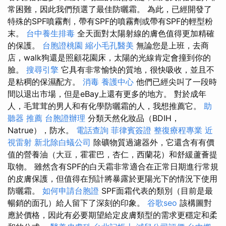
常困難，因此我們預選了最佳防曬霜。 為此，已經開發了
特殊的SPF噴霧劑，帶有SPF的噴霧劑或帶有SPF的輕型粉
末。
台中養生排毒
全天面對太陽射線的膚色值得更加精確
的保護。
台胞證桃園
縮小毛孔醫美
無論您是上班，去商
店，walk狗還是照顧花園床，太陽的光線肯定會撞到你的
臉。
搜尋引擎
它具有非常愉快的質地，很快吸收，並且不
是粘稠的保濕配方。
消毒
養護中心
他們已經尖叫了一段時
間以退出市場，但是eBay上還有更多的地方。 對於成年
人，毛茸茸的男人和有化學防曬霜的人，我想推薦它。
助
聽器 推薦
台胞證辦理
分類天然化妝品（BDIH，
Natrue），防水。
電話查詢
菲律賓簽證
整復療程專業
近
視雷射
新北除白蟻公司
除礦物質過濾器外，它還含有有價
值的營養油（大豆，霍霍巴，杏仁，西蘭花）和舒緩蘆薈提
取物。 雖然含有SPF的白天霜非常適合在正常日期進行常規
的皮膚保護，但值得在預計將暴露於更陽光下的情況下使用
防曬霜。
如何申請台胞證
SPF面霜代表的類別（目前是最
暢銷的面孔）給人留下了深刻的印象。
谷歌seo
該構圖對
應於價格，因此有必要期望給定皮膚類型的需求更穩定和柔