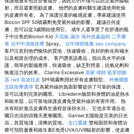
保護物通常包含營養成分，因此它們不僅可以防止紫外線輻
射，而且還要照顧皮膚。 他們的皮膚科醫生建議使用乾燥
的皮膚所有者。 為了保護兒童的敏感皮膚，專家建議使用
Biocon SPF 50噴霧劑免受紫外線的影響。 建議任何皮
膚，您可以從3歲開始使用它。 成年人還享受了在舒適的瓶
子中出售的Bionon Kid
天花板 漏水
海外抓姦協助
二手攤
車
台中中清路按摩
Spray。
台中律師推薦
seo company
客戶注意到他們愉快的質地，快速吸收，良好的軟化和補水
以及相當合理的成本。 客戶讚美該產品，指出高水平的保
護，簡單的製備應用，快速吸收，缺乏對羥基，抗氧化劑和
恢復活力的效果。 Clarins Excessive
居家
律師
藍芽助聽
器
rwd
音波拉皮
SPF噴霧劑用於所有皮膚類型。
外燴擺盤
北區按摩選擇
它為紫外線的負面影響提供了可靠的保護，
並可以達到完美的曬黑。 Librederm臉部和身體奶油是熱水
和歐米茄，以可靠地保護皮膚免受紫外線的有害作用。 熱
水有助於激活皮膚再生過程並保持水分。 它也非常適合在
曬日光浴的頭幾天逐漸曬黑。 Garnier太陽能是完美的日光
浴，其質地淺，清爽的質地。
全口重建
雙相面部和身體治
療可預防蘆薈和維生素E免受UVA/UVB輻射的影響，使皮膚