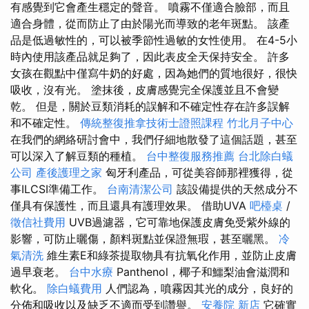
有感覺到它會產生穩定的聲音。 噴霧不僅適合臉部，而且
適合身體，從而防止了由於陽光而導致的老年斑點。 該產
品是低過敏性的，可以被季節性過敏的女性使用。 在4-5小
時內使用該產品就足夠了，因此表皮全天保持安全。 許多
女孩在觀點中僅寫牛奶的好處，因為她們的質地很好，很快
吸收，沒有光。 塗抹後，皮膚感覺完全保護並且不會變
乾。 但是，關於豆類消耗的誤解和不確定性存在許多誤解
和不確定性。
傳統整復推拿技術士證照課程
竹北月子中心
在我們的網絡研討會中，我們仔細地散發了這個話題，甚至
可以深入了解豆類的種植。
台中整復服務推薦
台北除白蟻
公司
產後護理之家
匈牙利產品，可從美容師那裡獲得，從
事ILCSI準備工作。
台南清潔公司
該設備提供的天然成分不
僅具有保護性，而且還具有護理效果。 借助UVA
吧檯桌
/
徵信社費用
UVB過濾器，它可靠地保護皮膚免受紫外線的
影響，可防止曬傷，顏料斑點並保證無瑕，甚至曬黑。
冷
氣清洗
維生素E和綠茶提取物具有抗氧化作用，並防止皮膚
過早衰老。
台中水療
Panthenol，椰子和鱷梨油會滋潤和
軟化。
除白蟻費用
人們認為，噴霧因其光的成分，良好的
分佈和吸收以及缺乏不適而受到讚譽。
安養院 新店
它確實