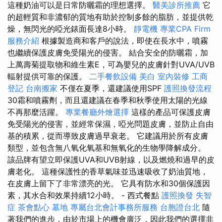
這種奶油可以是日常防曬霜的理想選擇。
醫美診所推薦
它
的超輕質和非濃郁的質地有助於控制多餘的脂肪，並提供乾
燥，無閃光的啞光錶面長達8小時。
靜電機
專業CPA Firm
服務介紹
根據製造商和客戶的說法，即使在長水中，噴霧
也繼續保護皮膚免受陽光的侵害。 結合安全的防曬霜，加
上萬壽菊提取物和維生素E，可為嬰兒的皮膚針對UVA/UVB
輻射提供可靠的保護。
二手餐飲設備
美白
室內裝修
工商
登記
台南搬家
不僅在夏季，還建議使用SPF
護照換發流程
30霜和噴霧劑，而且還建議在春季和秋季使用太陽的光線
不再那麼活躍。
專業餐廳外燴選擇
這樣的產品可保護皮膚
免受陽光的侵害，並經常保濕，啞光問題皮膚，並防止自由
基的積累，從而導致皮膚過早衰老。 它建議用於所有皮膚
類型，並包含無八氧化氧基和無氧化的生物學降解成分。
該品牌有望立即保護UVA和UVB射線，以及燃燒和過早的皮
膚老化。 這種保護性的香草氣味並迅速吸收了奶油質地，
在皮膚上留下了非常漂亮的光。 它具有防水和30個保護因
素，其水合和效果持續12小時。 - 西式餐點
護照換發
失智
症
茶會點心
墓地
專屬台北會計事務所服務
台胞證台北
隨
著我們的進步，由於市場上的機會廣泛，因此我們的選擇非