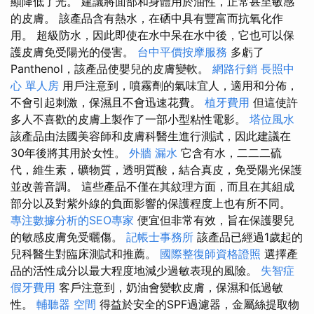
顯降低了光。 建議將面部和身體用於油性，正常甚至敏感
的皮膚。 該產品含有熱水，在硒中具有豐富而抗氧化作
用。 超級防水，因此即使在水中呆在水中後，它也可以保
護皮膚免受陽光的侵害。
台中平價按摩服務
多虧了
Panthenol，該產品使嬰兒的皮膚變軟。
網路行銷
長照中
心 單人房
用戶注意到，噴霧劑的氣味宜人，適用和分佈，
不會引起刺激，保濕且不會迅速花費。
植牙費用
但這使許
多人不喜歡的皮膚上製作了一部小型粘性電影。
塔位風水
該產品由法國美容師和皮膚科醫生進行測試，因此建議在
30年後將其用於女性。
外牆 漏水
它含有水，二二二硫
代，維生素，礦物質，透明質酸，結合真皮，免受陽光保護
並改善音調。 這些產品不僅在其紋理方面，而且在其組成
部分以及對紫外線的負面影響的保護程度上也有所不同。
專注數據分析的SEO專家
便宜但非常有效，旨在保護嬰兒
的敏感皮膚免受曬傷。
記帳士事務所
該產品已經過1歲起的
兒科醫生對臨床測試和推薦。
國際整復師資格證照
選擇產
品的活性成分以最大程度地減少過敏表現的風險。
失智症
假牙費用
客戶注意到，奶油會變軟皮膚，保濕和低過敏
性。
輔聽器
空間
得益於安全的SPF過濾器，金屬絲提取物