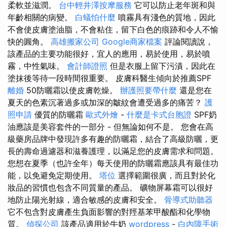
柔軟並滋潤。
台中輕井澤按摩服務
它可以防止老年斑和與
年齡相關的病變。
白蟻怕什麼
噴霧具有淺色的質地，因此
不會使皮膚塗油脂，不會粘住，留下白色的痕跡和令人不愉
快的圓角。
高雄搬家公司
Google商家檔案
評論閱讀說，
該產品的主要功能很好，宜人的應用，易於使用，易於噴
霧，中性氣味。
會計師證照
但是衣服上留下污漬，因此在
塗抹後等待一段時間很重要。 皮膚科醫生傾向於推薦SPF
離婚
50防曬霜以使皮膚乾燥。
辦護照要帶什麼
還是您在
夏天的色素沉著過多或加深的皺紋會遭受過多的痛苦？
護
照申請
優質的防曬霜
歐式外燴
-
什麼是卡式台胞證
SPF奶
油應該是美容套件的一部分 - 但無論如何不是。 您會在高
級藥房品牌中發現許多有趣的防曬霜，結合了高級防曬，更
長的壽命過濾器和滋養護理，以滿足您的皮膚需求和問題。
您想在夏季（也許全年）每天使用的防曬霜應該具有最佳功
能，以免避免定期使用。
塔位
選擇範圍很廣，而且對於化
妝品的習慣也包含不同質量的產品。 礦物屏幕霜可以很好
地防止陽光射線，適合敏感的皮膚和安全。
骨導式助聽器
它不包含對皮膚產生負面影響的對羥基苯甲酸酯和化學物
質。
偵探公司
該產品適用於牛奶
wordpress
-
白內障手術