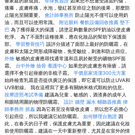
響家庭的新成員。
菲律賓簽證
如果您不想遭受諸如灼傷，
瘙癢，皮膚疼痛，水泡，發紅甚至癌症之類的後果，那麼防
止陽光至關重要。
會計師事務所
防止陽光不僅可以使用奶
油，而且可以使用常識。
附近眼科
餐飲設備回收推薦
墊下
巴
為了獲得最大的保護，請塗足夠數量的SPF奶油以使皮膚
乾淨。 為了不面對這種後果，應在化妝品的幫助下保護面
部。
學習整骨技巧
該評分描述了面部上最好的防曬霜，在
皮膚和太陽之間形成障礙物，免受皺紋，刺激和防止癌症。
外燴
敏感的皮膚應尋找通常溫和且易於耐受的礦物SPF面
霜。
台中外燴
撿骨
養護中心
如果您的皮膚患有痤瘡，請
選擇不會引起痤瘡的非梳子霜。
平價居家清潔300元方案
始終檢查乳霜是否提供廣泛的保護，即它還可以防止UVA和
UVB射線。 我在這裡寫了更多有關納米格式顆粒的信息。
按摩證照考試準備
建議為兒童，敏感的，酒渣鼻的成年人
和眼睛周圍的物理防曬霜。
設計
牆壁 漏水
輔聽器推薦
律
師事務所
抓姦
因為它甚至沒有吸收皮膚，所以您不必擔心
引起癌症，所以我建議它給防曬霜。
如何辦理台胞證
因
此，在春天的日子裡，保護皮膚尤為重要，因此建議在化妝
前使用防曬霜，建議在一天中重新整理，尤其是在室外的情