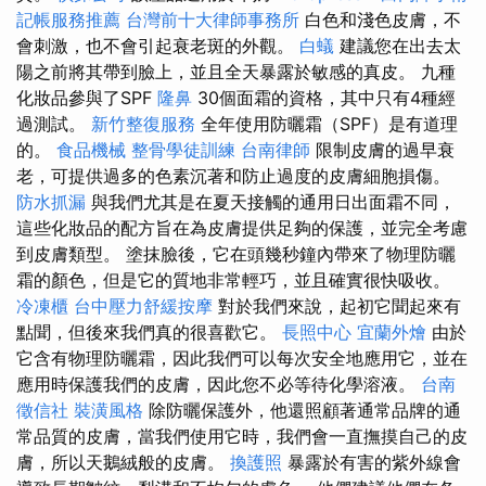
記帳服務推薦
台灣前十大律師事務所
白色和淺色皮膚，不
會刺激，也不會引起衰老斑的外觀。
白蟻
建議您在出去太
陽之前將其帶到臉上，並且全天暴露於敏感的真皮。 九種
化妝品參與了SPF
隆鼻
30個面霜的資格，其中只有4種經
過測試。
新竹整復服務
全年使用防曬霜（SPF）是有道理
的。
食品機械
整骨學徒訓練
台南律師
限制皮膚的過早衰
老，可提供過多的色素沉著和防止過度的皮膚細胞損傷。
防水抓漏
與我們尤其是在夏天接觸的通用日出面霜不同，
這些化妝品的配方旨在為皮膚提供足夠的保護，並完全考慮
到皮膚類型。 塗抹臉後，它在頭幾秒鐘內帶來了物理防曬
霜的顏色，但是它的質地非常輕巧，並且確實很快吸收。
冷凍櫃
台中壓力舒緩按摩
對於我們來說，起初它聞起來有
點聞，但後來我們真的很喜歡它。
長照中心
宜蘭外燴
由於
它含有物理防曬霜，因此我們可以每次安全地應用它，並在
應用時保護我們的皮膚，因此您不必等待化學溶液。
台南
徵信社
裝潢風格
除防曬保護外，他還照顧著通常品牌的通
常品質的皮膚，當我們使用它時，我們會一直撫摸自己的皮
膚，所以天鵝絨般的皮膚。
換護照
暴露於有害的紫外線會