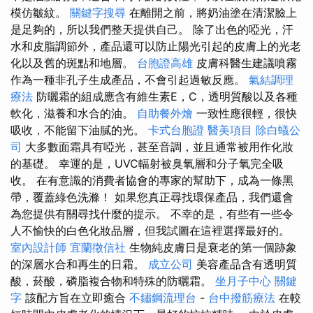
模仿皺紋。
關鍵字搜尋
在離開之前，將奶油塗在清潔臉上
是足夠的，所以我們整天提供自己。 除了出色的啞光，汗
水和皮脂調節外，產品還可以防止陽光引起的皮膚上的光老
化以及舊的斑點和地層。
台胞證高雄
皮膚科醫生建議噴霧
作為一種非孔子生成產品，不會引起過敏反應。
氣結調理
療法
防曬霜的組成應含有維生素E，C，透明質酸以及各種
軟化，滋養和水合的油。
自助餐外燴
一致性應很輕，很快
吸收，不能留下油膩的光。
卡式台胞證
醫美項目
除白蟻公
司
大多數面霜具有啞光，甚至音調，並且通常被用作化妝
的基礎。 幸運的是，UVC輻射被臭氧層和分子氧完全吸
收。 在有意識的消費者協會的專家的幫助下，成為一條黑
帶，覆蓋綠色洗滌！ 如果您真正尋找環保產品，我們還會
為您提供有關尋找什麼的提示。 不幸的是，有些有一些令
人不愉快的白色化妝品層，但我試圖在這裡選擇最好的。
室內設計師
宜蘭徵信社
生物純皮膚日是衰老的第一個跡象
的深層水合和再生的日霜。
成立公司
美容產品含有透明質
酸，菸酸，磷脂複合物和特殊的防曬霜。
坐月子中心
關鍵
字
該配方旨在立即癒合
不鏽鋼流理台
-
台中撥筋療法
在較