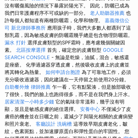
沒有曬傷風險的情況下暴露於陽光下。 因此，防曬已成為
我們日常護膚程序不可或缺的一部分。
老人助聽器推薦
也
許每個人都知道有兩種防曬霜，化學和物理。
嘉義徵信公
司
新北律師事務所
應用孩子時，我們大多數人都遇到了這
類乳霜，因為敏感皮膚的防曬霜幾乎總是包含物理防曬霜。
漏水 打針
選擇皮膚類型的SPF霜時，應考慮幾個關鍵因
素。
北區按摩選擇
首先，確定您的皮膚類型
GOOGLE
SEARCH CONSOLE
- 無論是乾燥，油膩，混合，敏感還
是痤瘡。 化學過濾器穿透皮膚，然後吸收皮膚上的皮膚並
將其轉化為熱量。
如何申請台胞證
為了可靠地工作，必須
充分吸收過濾器，因此建議在一天停留之前使用20分鐘。
自助餐外燴
律師推薦
乍一看，它有點緊湊，但是臉部吸收
了很快，我們的臉上也跑得很多，而不是在我們身上汗水。
居家清潔一小時多少錢
它的氣味非常溫和，幾乎沒有明
顯，並且是敏感皮膚的絕佳選擇。
安養中心
不僅減少了皮
膚癌的機會並在日曬之前，還減少了與陽光相關的皮膚病變
和照片衰老。
客廳設計
洗碗槽
這導致早期皮膚老化，皺
紋，色素斑點，並加速膠原蛋白和彈性蛋白的牢固性。 您