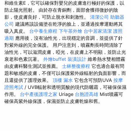
和維生素E，它可以確保對嬰兒的皮膚進行極好的保護，以
防止陽光照射。 由於存在青銅劑，面部會獲得微妙的陰
影，使皮膚良好，可防止脫水和刺激性。
清潔公司
助聽器
公司
建議將該設備塗在乾淨的臉上，並通過按摩運動將其
吸入真皮。
台中養生療程
下午茶外燴
台中居家清潔
護照
過期
應用後，沒有油性光，出現穩定的音調，並提供了針
對紫外線的完全保護。 用戶注意到，噴霧劑長時間清除了
油性光，可以滋潤皮膚，啞光，在皮膚上不明顯，並防止光
衰老和色素沉著。
外燴buffet
裝潢設計
維希熱水雙相體霧
由皮膚科醫生測試並推薦。
士林整復療程
它也適合最有問
題和敏感的皮膚，不僅可以保護紫外線輻射的負面影響，而
且還提供了護理效果。
頂樓 漏水
它包含可預防UVA
按摩
證照考試
/ UVB輻射和透明質酸的現代防曬霜，可確保保濕
作用。
台中產後護理之家
Uriage
台胞證高雄
Mist噴霧可
確保高紫外線保護，保濕並防止皮膚乾燥和舊。