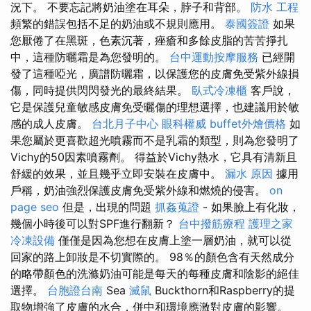
況下。 不要忘記將奶油塗在耳朵，脖子和背部。
防水 工程
頻繁的錯誤包括不足的奶油或不規則應用。
泰國簽證
如果
您厭倦了在黑斑，色素沉著，痤瘡和多餘皮脂的苦苦掙扎
中，這種防曬霜是為您發明的。
台中運動按摩服務
已經開
發了這種啞光，廣譜防曬霜，以保護您的皮膚免受紫外線損
傷，同時提供閃閃發光的最終結果。
臥式冷凍櫃
客戶說，
它是保護兒童敏感皮膚免受曬傷的理想選擇，也建議用於敏
感的成人皮膚。
台北月子中心
眼科權威
buffet外燴價格
如
果您屬於更喜歡超光噴霧而不是乳霜的類型，則為您發明了
Vichy的50因素噴霧劑。 得益於Vichy熱水，它具有清新且
舒緩的效果，並且幾乎立即安裝在皮膚中。
漏水 原因
據用
戶稱，奶油強烈保護皮膚免受紫外線和燃燒的侵害。
on
page seo
但是，出現的問題
抓姦蒐證
- 如果臉上有化妝，
幾個小時後可以對SPF進行翻新？
台中撥筋療程
護理之家
冷凍設備
僅僅是因為您想在皮膚上塗一層奶油，就可以從
回家的路上卸妝是不切實際的。 98％的顏色含有天然成分
的略帶顏色的洗滌奶油可能是每天的每種皮膚和陰影的絕佳
選擇。
台胞證台南
Sea
滅鼠
Buckthorn和Raspberry的提
取物增強了皮膚的水合，併中和環境應激對皮膚的影響。