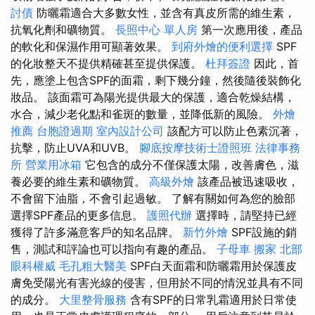
討債
防曬霜適合大多數女性，並含有真皮所需的維生素，
抗氧化劑和礦物質。
長照中心 單人房
第一次應用後，產品
的軟化和保濕作用可顯著效果。
到府外燴的便利選擇
SPF
的化妝整天不提供精確甚至提供保護。
杜拜簽證
因此，首
先，應塗上包含SPF的面霜，剩下幾分鐘，然後隨後裝飾化
妝品。 該面霜可為陽光提供最大的保護，適合乾燥結構，
水合，減少老化點和雀斑的數量，並降低新的風險。
外燴
推薦
台胞證過期
室內設計公司
該配方可以防止色素沉著，
抗擊，防止UVA和UVB。
腳底按摩技術士證照班
法律事務
所
營業用冰箱
它包含的成分不僅保護太陽，改善膚色，滋
養必要的維生素和礦物質。
高級外燴
該產品被迅速吸收，
不會留下油脂，不會引起過敏。 了解有關如何為您的臉部
選擇SPF產品的更多信息。
護照代辦
選擇時，請堅持已經
獲得了許多滿意客戶的知名品牌。
新竹外燴
SPF設施的銷
售，測試和評論也可以指向有趣的產品。
子母車
搬家
北部
眼科權威
毛孔粗大醫美
SPF白天面霜和防曬霜用於保護皮
膚免受陽光有害光線的侵害，但用於不同的情況並具有不同
的成分。
大里整骨服務
含有SPF的日常乳霜適用於日常使