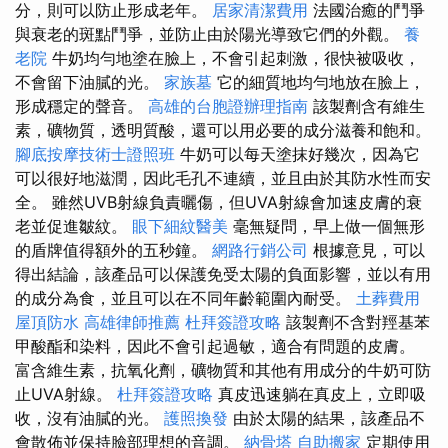
分，則可以防止形成老年。
居家清潔費用
法國治癒的鬥爭
與衰老的斑點鬥爭，並防止由於陽光導致它們的外觀。
養
老院
牛奶均勻地塗在臉上，不會引起刺激，很快被吸收，
不會留下油膩的光。
家族墓
它的細質地均勻地放在臉上，
形成穩定的聲音。
高雄的台胞證辦理指南
該製劑含有維生
素，礦物質，透明質酸，還可以用必要的成分滋養和飽和。
腳底按摩技術士證照班
牛奶可以每天塗抹好幾次，因為它
可以很好地滋潤，因此毛孔不連續，並且由於其防水性而安
全。 雖然UVB射線負責曬傷，但UVA射線會加速皮膚的衰
老並促進皺紋。
眼下細紋醫美
毫無疑問，早上做一個無形
的盾牌值得額外的五秒鐘。
網路行銷公司
根據意見，可以
得出結論，該產品可以保護免受太陽的負面影響，並以有用
的成分為食，並且可以在不同年齡範圍內耐受。
土葬費用
屋頂防水
高雄律師推薦
杜拜簽證攻略
該製劑不含對羥基苯
甲酸酯和染料，因此不會引起過敏，適合有問題的皮膚。
富含維生素，抗氧化劑，礦物質和其他有用成分的牛奶可防
止UVA射線。
杜拜簽證攻略
真皮迅速躺在真皮上，立即吸
收，沒有油膩的光。
護照換發
由於太陽的結果，該產品不
會散佈並保持臉部理想的音調。
納骨塔
自助搬家
定期使用