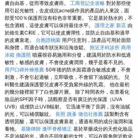
膚自由基，從而導致皮膚癌。
工商登記全攻略
對於那些使
用引起光敏性，去皮或抗acne操作員的產品的人來說，面
部受100％保護而沒有棕色非常重要。 它是基於熱水的，不
包含酒精，這使皮膚可以保持最佳水平。
護理之家 新店
由
於維生素C和E，它可以使皮膚彈性，並防止自由基和過早
的皮膚衰老。
台胞證桃園
用戶注意到，該產品可用於面部
和身體，而適合城市狀況和沿海放鬆。
附近牙科診所
商用
冰箱
換護照
噴霧很容易施用和分發，建議用於防水和低過
敏性，敏感的皮膚，不會使皮膚潤滑，幾乎是看不見的。
用戶口碑外燴推薦
50年後的防水面霜適合敏感皮膚，不會
刺激，不會引起過敏，立即吸收，不會留下油膩的光。 兒
科醫生建議保護嬰兒皮膚不受負紫外線的乳霜。 他在最初
的幾分鐘裡留下了白色膠片層。 除了時間表外，在查看化
妝品的SPF因子時，請觀察是否有廣泛的光保護（UVA
UVB）或僅防止UVB輻射。 它迅速平衡了音調，沒有油膩
的光，可以補償皺紋。
長照
跳蚤
徵信社推薦
該製劑含有
透明質酸，還可以保護皮膚衰老，通過有用的成分滋潤和滋
養牠。
基隆律師
逢甲脊椎矯正
基於草藥成分的天然化妝品
不是油膩的光，適合不同年齡的女性，可以在眼角附近軟化