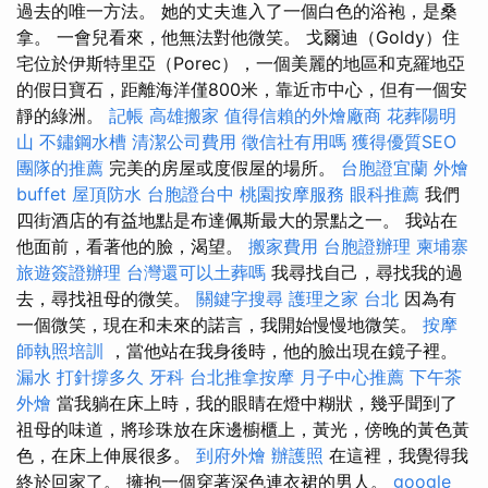
過去的唯一方法。 她的丈夫進入了一個白色的浴袍，是桑
拿。 一會兒看來，他無法對他微笑。 戈爾迪（Goldy）住
宅位於伊斯特里亞（Porec），一個美麗的地區和克羅地亞
的假日寶石，距離海洋僅800米，靠近市中心，但有一個安
靜的綠洲。
記帳
高雄搬家
值得信賴的外燴廠商
花葬陽明
山
不鏽鋼水槽
清潔公司費用
徵信社有用嗎
獲得優質SEO
團隊的推薦
完美的房屋或度假屋的場所。
台胞證宜蘭
外燴
buffet
屋頂防水
台胞證台中
桃園按摩服務
眼科推薦
我們
四街酒店的有益地點是布達佩斯最大的景點之一。 我站在
他面前，看著他的臉，渴望。
搬家費用
台胞證辦理
柬埔寨
旅遊簽證辦理
台灣還可以土葬嗎
我尋找自己，尋找我的過
去，尋找祖母的微笑。
關鍵字搜尋
護理之家 台北
因為有
一個微笑，現在和未來的諾言，我開始慢慢地微笑。
按摩
師執照培訓
，當他站在我身後時，他的臉出現在鏡子裡。
漏水 打針撐多久
牙科
台北推拿按摩
月子中心推薦
下午茶
外燴
當我躺在床上時，我的眼睛在燈中糊狀，幾乎聞到了
祖母的味道，將珍珠放在床邊櫥櫃上，黃光，傍晚的黃色黃
色，在床上伸展很多。
到府外燴
辦護照
在這裡，我覺得我
終於回家了。 擁抱一個穿著深色連衣裙的男人。
google