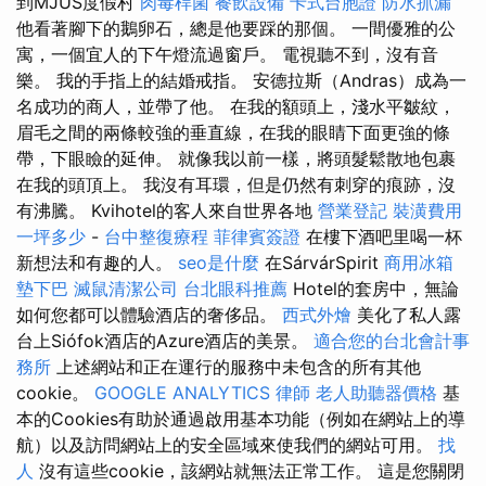
到MJUS度假村
肉毒桿菌
餐飲設備
卡式台胞證
防水抓漏
他看著腳下的鵝卵石，總是他要踩的那個。 一間優雅的公
寓，一個宜人的下午燈流過窗戶。 電視聽不到，沒有音
樂。 我的手指上的結婚戒指。 安德拉斯（Andras）成為一
名成功的商人，並帶了他。 在我的額頭上，淺水平皺紋，
眉毛之間的兩條較強的垂直線，在我的眼睛下面更強的條
帶，下眼瞼的延伸。 就像我以前一樣，將頭髮鬆散地包裹
在我的頭頂上。 我沒有耳環，但是仍然有刺穿的痕跡，沒
有沸騰。 Kvihotel的客人來自世界各地
營業登記
裝潢費用
一坪多少
-
台中整復療程
菲律賓簽證
在樓下酒吧里喝一杯
新想法和有趣的人。
seo是什麼
在SárvárSpirit
商用冰箱
墊下巴
滅鼠清潔公司
台北眼科推薦
Hotel的套房中，無論
如何您都可以體驗酒店的奢侈品。
西式外燴
美化了私人露
台上Siófok酒店的Azure酒店的美景。
適合您的台北會計事
務所
上述網站和正在運行的服務中未包含的所有其他
cookie。
GOOGLE ANALYTICS
律師
老人助聽器價格
基
本的Cookies有助於通過啟用基本功能（例如在網站上的導
航）以及訪問網站上的安全區域來使我們的網站可用。
找
人
沒有這些cookie，該網站就無法正常工作。 這是您關閉