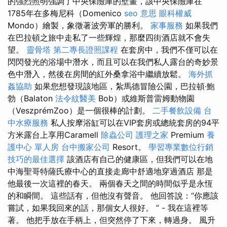
的強烈照明強調了中央保險庫的壁畫，該中央保險庫在
1785年在多梅尼科（Domenico
seo 意思
眼科權威
Mondo）繪製，象徵著波旁軍的勝利。
家事服務
如果我們
在巴拉頓之旅中走私了一些輝煌，那麼四街酒店就不會失
望。
靈骨塔
第二專長證照課程
在套房中，我們不僅可以在
閃閃發光的浴場中潛水，而且可以在我們私人露台的奇妙景
色中潛入，然後在房間的紅外桑拿浴中繼續放鬆。
海外抓
姦協助
如果您想發現該地區，紮馬德冒險公園，巴拉頓·鮑
勃（Balaton
法令紋醫美
Bob）或維斯普雷姆動物園
（VeszprémZoo）是一個很棒的計劃。
二手餐飲設備
台
中水療服務
私人按摩浴缸可以在VIP套房或總統套房的94平
方米露台上享用Caramell
除蟲公司
護理之家
Premium
養
護中心 單人房
台中搬家公司
Resort。
學習專業數位行銷
技巧的最佳選擇
該酒店有自己的健康區，但我們可以在地
中海聖哥特薩氏療中心的直接走廊中舒適地穿過酒店 那是
他最後一次這裡的春天。 兩個春天之間的時間似乎是永恆
的和瞬間。 這些話有，但他沒有聲音。 他回答說：“你應該
嘗試，如果我回來的話，那個女人很好。 ” - 我在這裡等
著。 他把手放在手柄上，但突然停了下來，轉過身。 風升