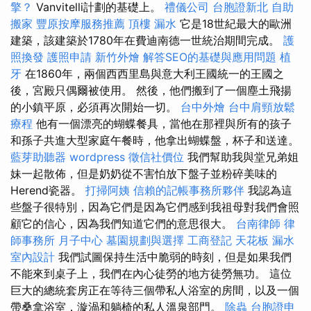
擎？
Vanvitelli計劃的基礎上。
禮儀公司
台胞證新北
自助
搬家
豐原按摩服務推薦
頂樓 漏水
它是18世紀最大的歐洲
建築，該建築於1780年在費迪南德一世統治期間完成。
護
照換發
護照申請
新竹外燴
解答SEO的基礎與應用問題
植
牙
在1860年，兩個西西里島與意大利王國統一的王國之
後，宮殿只偶爾被使用。 然後，他們搬到了一個塵土飛揚
的小鎮平原，必須再次開始一切。
台中外燴
台中肩頸放鬆
療程
他有一個漂亮的蝴蝶餐具，當他在那裡與所有的孩子
和孫子共進大型家庭午餐時，他拿出蝴蝶盤，杯子和送達。
藍芽助聽器
wordpress
徵信社價位
我們幫助我與堂兄弟姐
妹一起散佈，但是奶奶從不害怕放下盤子並粉碎美味的
Herend瓷器。
打掃阿姨
信賴的記帳事務所夥伴
我認為這
些盤子很特別，因為它們是因為它們感到我祖母對我們會照
顧它的信心，因為我們知道它們的意思很大。
台南律師
律
師事務所
月子中心
墓園規劃與選擇
工商登記
天花板 漏水
室內設計
我們試圖保持生活中脆弱的時刻，但是如果我們
不能來到桌子上，我們在內心徒勞的地方徒勞無功。 這位
巨大的總統套房正在等待三個帶私人浴室的房間，以及一個
帶桑拿浴室，漩渦和躺椅的私人溫泉部門。
除蟲
台胞證申