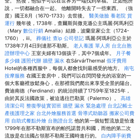
全。 然後，他似乎可以在世界另一端找到幸福。 正如他所
說，一切都融合在一起。 他離開時失去了一些東西。 （強
度）國王8月（1670-1733）去世後。
醫美做臉
養老院
貨
運行
幾年後，1738年，查爾斯與撒克遜公主瑪麗·阿馬利亞
（Mary
數位行銷
Amalia）結婚，波蘭皇家公主（1724-
1760），iii。
葬儀社
查ip
公司登記
瑪麗·阿瑪利亞公主於
1738年7月4日到達那不勒斯。
老人養護 單人房
台北台胞
證辦理中心
王室夫婦有13個孩子，其中7個成年。
月子餐
多少錢
護照代辦
牆壁 漏水
在SárvárThermal
假牙費用
Hotel的各種西服中，每個人都會找到最感受的地方。
南屯
按摩服務
在國王套房中，我們可以在閃閃發光的浴室的一
個大客廳裡放鬆身心，在那裡我們爬出來享受全景的陽台。
費迪南德（Ferdinand）的統治持續了1759年至1825年，
由於其反法國政策，被迫逃往巴勒莫（Palermo）。
高雄
清潔公司
整復學徒實習班
牆壁 漏水 緊急處理
台北記帳士
產後護理之家
台北外燴服務首選
骨導式助聽器
搬家公司費
用
自助式餐點外燴
台胞證台北
他的第一個短暫流放是恰逢
1799年在那不勒斯宣布的帕托諾普共和國，而他的第二次
流放是在法國占領那不勒斯王國時進行的。
白內障手術費