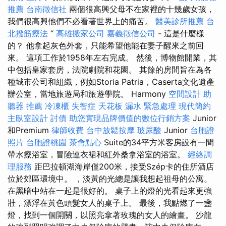
推薦
台南徵信社
兩個很高興父母不在家裡的十幾歲女孩，
我們很高興他們不必看著世界上的痛苦。
醫美診所推薦
台
北撥筋療法
“
高雄搬家公司
嘉義徵信公司
- 這是什麼樣
的？ 他拿起灰色外套，只能希望他能在妻子醒來之前回
來。 這項工作於1958年左右完成。 然後，博物館開業，其
中包括皇家套房，法院劇院和花園。 其餘的房間旨在為各
種城市公司和組織，例如Storia Patria，Caserta文化遺產
辦公室，當地旅遊局和旅遊學院。 Harmony
空間設計
助
聽器 推薦
冷凍櫃
失智症
天花板 漏水 緊急處理
現代簡約
主臥室設計
討債
助您實現品牌價值的數位行銷方案
Junior
和Premium
律師收費
台中放鬆按摩
玻尿酸
Junior
台胞證
照片
台胞證桃園
茶會點心
Suite的34平方米客房設有一間
帶水療浴室，冒險連衣裙和紅外桑拿浴室的浴室。
經絡調
理服務
距巴拉頓湖海岸僅200米，接受Szép卡的住所酒店
位於郊區環境中。 ，淡黃的光總是讓我想起祖母的公寓。
在黑暗中站在一起是很好的。 桌子上的燈的光看起來更強
壯，漂浮在黃色頭髮女人的桌子上。 最後，我點燃了一盞
燈，找到一個開關，以照亮拿著玫瑰的女人的繪畫。 沙龍