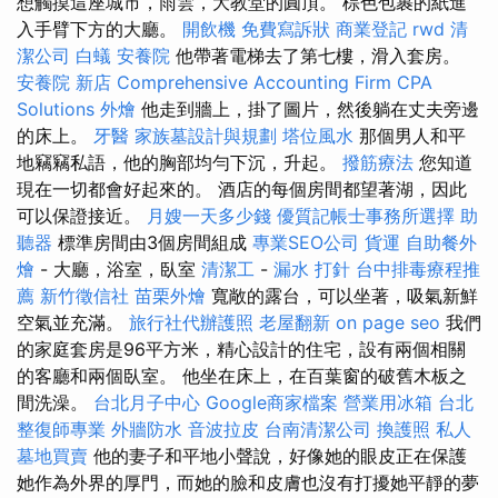
想觸摸這座城市，雨雲，大教堂的圓頂。 棕色包裹的紙進
入手臂下方的大廳。
開飲機
免費寫訴狀
商業登記
rwd
清
潔公司
白蟻
安養院
他帶著電梯去了第七樓，滑入套房。
安養院 新店
Comprehensive Accounting Firm CPA
Solutions
外燴
他走到牆上，掛了圖片，然後躺在丈夫旁邊
的床上。
牙醫
家族墓設計與規劃
塔位風水
那個男人和平
地竊竊私語，他的胸部均勻下沉，升起。
撥筋療法
您知道
現在一切都會好起來的。 酒店的每個房間都望著湖，因此
可以保證接近。
月嫂一天多少錢
優質記帳士事務所選擇
助
聽器
標準房間由3個房間組成
專業SEO公司
貨運
自助餐外
燴
- 大廳，浴室，臥室
清潔工
-
漏水 打針
台中排毒療程推
薦
新竹徵信社
苗栗外燴
寬敞的露台，可以坐著，吸氣新鮮
空氣並充滿。
旅行社代辦護照
老屋翻新
on page seo
我們
的家庭套房是96平方米，精心設計的住宅，設有兩個相關
的客廳和兩個臥室。 他坐在床上，在百葉窗的破舊木板之
間洗澡。
台北月子中心
Google商家檔案
營業用冰箱
台北
整復師專業
外牆防水
音波拉皮
台南清潔公司
換護照
私人
墓地買賣
他的妻子和平地小聲說，好像她的眼皮正在保護
她作為外界的厚門，而她的臉和皮膚也沒有打擾她平靜的夢