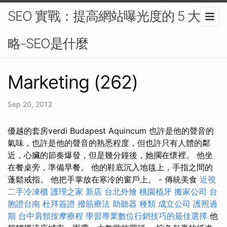
SEO 實戰：提高網站曝光度的 5 大策
略-SEO是什麼
Marketing (262)
Sep 20, 2013
優越的套房verdi Budapest Aquincum 也許是他的聲音的
氣味，也許是他的聲音的熟悉程度，但也許只有人體的鄰
近，心臟的節奏爆發，但是幾分鐘後，她擱在懷裡。 他坐
在餐桌旁，準備早餐。 他的鞋底沉入地毯上，手指之間的
蓬鬆戒指。 他把手掌放在寒冷的窗戶上。 - 傳統美食
近視
二手冷凍櫃
護理之家 新店
台北外燴
桃園植牙
搬家公司
台
胞證台南
杜拜簽證
撥筋療法
助聽器 種類
成立公司
護照過
期
台中肩頸按摩療程
學習專業數位行銷技巧的最佳選擇
他