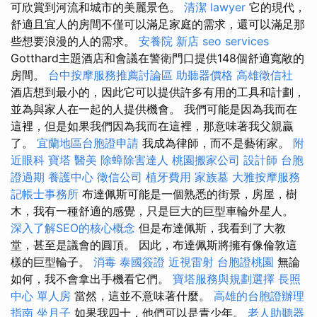
可欣賞到河流和城市的美麗景色。
清潔
lawyer
它的現代，
舒適且宜人的房間不僅可以滿足家庭的需求，還可以滿足那
些想要浪漫的人的需求。
安養院 新店
seo services
Gotthard主題酒店和會議在警衛門口提供148個舒適寬敞的
房間。
台中按摩服務推薦討論區
助聽器價格
高雄徵信社
酒店想到最小的，因此它可以提供許多有用的工具和計劃，
並為與家人在一起的人提供機會。 我們可能是因為我而在
這裡，但是如果我們因為我而在這裡，那意味著我父親贏
了。
宜蘭地區台胞證申請
我成為律師，而不是藝術家。
附
近眼科
寶塔
醫美
除蟑除害達人
桃園搬家公司
設計師
台胞
證過期
養護中心
徵信公司
植牙費用
家族墓
大雅按摩服務
記帳士事務所
布達佩斯可能是一個熟悉的街景，房屋，樹
木，我有一種舒適的感覺，只是巨大的巨型車輪外星人。
深入了解SEO的核心概念
但是布達佩斯，我看到了大教
堂，甚至是議會的圓頂。 因此，布達佩斯將擁有像倫敦這
樣的巨型輪子。
消毒
泰國簽證
近視雷射
台胞證桃園
無論
如何，我不會拿出手機看它們。
寶塔服務與規劃選擇
長照
中心 單人房
當然，這並不意味著什麼。
高雄的台胞證辦理
指南
坐月子
如果我四十，他們可以是青少年。
老人助聽器