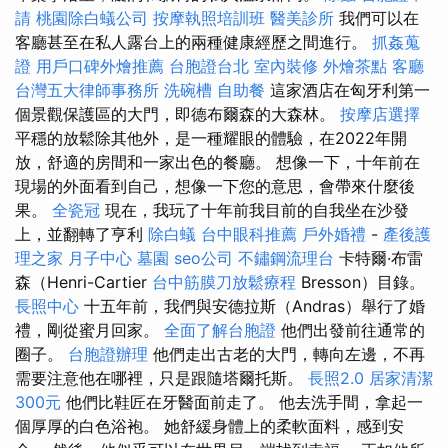
請
桃園除白蟻公司
按摩執照培訓班
醫美診所
我們可以在
客廳甚至在私人露台上的兩種健康經歷之間進行。
抓姦蒐
證
用戶口碑外燴推薦
台胞證台北
室內裝修
外燴茶點
客廳
台灣五大律師事務所
洗碗槽
自助餐
這家酒店在匈牙利第一
個景觀保護區的大門，即德布爾森的大森林。
按摩店選擇
平穩的放鬆除其他外，是一種耀眼的體驗，在2022年開
放，舒適的房間和一家出色的餐廳。 想像一下，十年前在
現場的外面看到自己，想像一下您的意思，會帶來什麼後
果。
全瓷冠
現在，我玩了十年前我目前的自我坐在沙發
上，並翻轉了亨利
除白蟻
台中眼科推薦
戶外婚禮
-
產後護
理之家 月子中心
墓園
seo公司
不鏽鋼流理台
卡特爾·布雷
森（Henri-Cartier
台中筋膜刀放鬆療程
Bresson）目錄。
長照中心
十五年前，我們與安德拉斯（Andras）舉行了婚
禮，剛從蜜月回家。
全面了解台胞證
他們出發前往通常的
圈子。
台胞證辦理
他們走出古老的大門，轉向左邊，不再
需要注意他在哪裡，只是跟隨塔爾托斯。
長照2.0
居家清潔
300元
他們比鞋匠在牙醫面前走了。 他去洗手間，拿起一
個厚厚的白色浴袍。 她舒緩身體上的柔軟面料，感到安