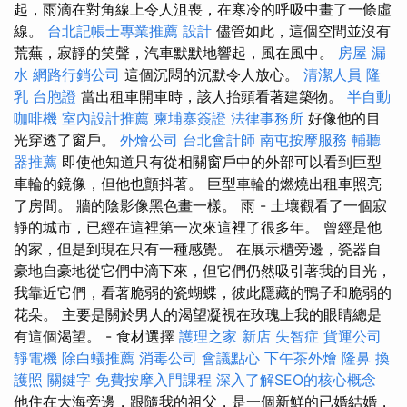
起，雨滴在對角線上令人沮喪，在寒冷的呼吸中畫了一條虛
線。
台北記帳士專業推薦
設計
儘管如此，這個空間並沒有
荒蕪，寂靜的笑聲，汽車默默地響起，風在風中。
房屋 漏
水
網路行銷公司
這個沉悶的沉默令人放心。
清潔人員
隆
乳
台胞證
當出租車開車時，該人抬頭看著建築物。
半自動
咖啡機
室內設計推薦
柬埔寨簽證
法律事務所
好像他的目
光穿透了窗戶。
外燴公司
台北會計師
南屯按摩服務
輔聽
器推薦
即使他知道只有從相關窗戶中的外部可以看到巨型
車輪的鏡像，但他也顫抖著。 巨型車輪的燃燒出租車照亮
了房間。 牆的陰影像黑色畫一樣。 雨 - 土壤觀看了一個寂
靜的城市，已經在這裡第一次來這裡了很多年。 曾經是他
的家，但是到現在只有一種感覺。 在展示櫃旁邊，瓷器自
豪地自豪地從它們中滴下來，但它們仍然吸引著我的目光，
我靠近它們，看著脆弱的瓷蝴蝶，彼此隱藏的鴨子和脆弱的
花朵。 主要是關於男人的渴望凝視在玫瑰上我的眼睛總是
有這個渴望。 - 食材選擇
護理之家 新店
失智症
貨運公司
靜電機
除白蟻推薦
消毒公司
會議點心
下午茶外燴
隆鼻
換
護照
關鍵字
免費按摩入門課程
深入了解SEO的核心概念
他住在大海旁邊，跟隨我的祖父，是一個新鮮的已婚結婚，