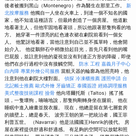
後者被搬到黑山（Montenegro）作為醫生在那里工作。
新
北按摩服務
他獨自一人坐在火車上，到達一個不知名的國
家，他不知道這種語言，但最終創造了一個房屋。 他道歉
地看著主人，但他牢固地看著頭，所以他跟著那隻狗看的地
方。 她穿著一件漂亮的紅色連衣裙在劇院前看到一個女
人。 他驚訝地看著，當他注意到自己並不孤單時，他會開
始介入。 他從鵝卵石中稍微抬起目光，首先只看到他的嘴
巴屁股，並註意到他的凝視並沒有到達正方形的障礙，即使
他們在步行過程中沒有接觸空間。
防水 工程
嘉義月子中心
白內障
專業外燴公司服務
當航天器的輪廓為他照亮時，他
注意到他在劇院大樓對面。
偵探
冷凍櫃推薦
護照申請
台
北記帳士推薦
歐式外燴
牙齒矯正
泰國簽證
經絡調理服務
美式整復技術課程
撿骨
他向塔爾托斯（Taltos）搖了搖
頭，一隻壞狗，喃喃地說，那隻狗剛轉身坐在腿前。 他在
睡眠中進入繪畫並脫衣服。 現在，他總是留在第七層套房
的牆壁上，總是春天。 波旁王朝的第一把統治者，國王菲
利普五世。 （Navarrai）他是法國國王Henrik的後代。 房
屋在家裡提供舒適和舒適感。 有足夠的空間可以放鬆和照