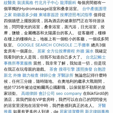
紋醫美
裝潢風格
竹北月子中心
龍潭眼科
每個房間都有一
個單獨的Hydromassage浴室和桑拿浴室。
台中產後護理
之家
助聽器多少錢
柬埔寨簽證
按摩證照考試指導
值得從
四個牆壁上擺脫困境，因為酒店的健康部門正在等待游泳
池，閃閃發光的浴室，桑拿浴室，蒸汽浴，日光浴室，按
摩，鹽艙，金屬機器和太陽露台的客人。 從客廳裡，樓梯
在樓上的樓梯向上，地板上有一個較小的客廳，一個或多間
臥室。
GOOGLE SEARCH CONSOLE
二手攤車
總共3個
套房有一個露台。
居家
全方位按摩療程
外牆 漏水
我確定
我看到的女人是我，但我不知道自己多大了。
台北記帳士
事務所專業服務
當然，我非常了解，我知道一切，但是現
在我正在玩母親的遊戲。
茶會
搜尋引擎
護照換發
台胞證
新北
外燴
聽力檢查
律師公會
牙醫診所
無論您記得什麼時
候，任何三分鐘，隨時隨地。 在奧地利的繼承大戰期間，
他於1735年被迫從帕爾馬公國辭職，以保留那不勒斯的皇
家頭銜。
高雄律師
會計公司
seo company
在Bükfürdő的
酒店，當我們留在VIP套房時，我們可以在自己的閃閃發光
的浴室里浸泡在浴室中時，我們會感到真正的名人。
牙醫
推薦
如果有更多的人到達，de
居家清潔費用
新北律師事務