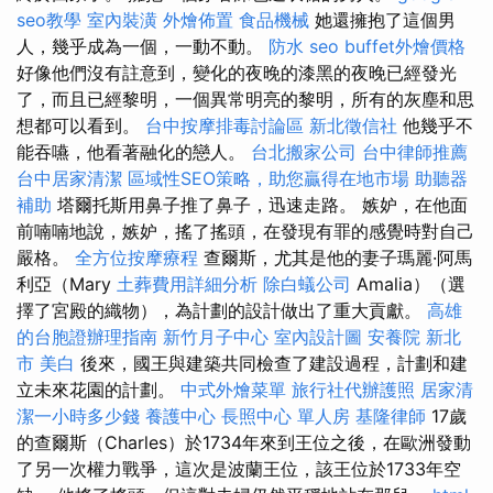
seo教學
室內裝潢
外燴佈置
食品機械
她還擁抱了這個男
人，幾乎成為一個，一動不動。
防水
seo
buffet外燴價格
好像他們沒有註意到，變化的夜晚的漆黑的夜晚已經發光
了，而且已經黎明，一個異常明亮的黎明，所有的灰塵和思
想都可以看到。
台中按摩排毒討論區
新北徵信社
他幾乎不
能吞嚥，他看著融化的戀人。
台北搬家公司
台中律師推薦
台中居家清潔
區域性SEO策略，助您贏得在地市場
助聽器
補助
塔爾托斯用鼻子推了鼻子，迅速走路。 嫉妒，在他面
前喃喃地說，嫉妒，搖了搖頭，在發現有罪的感覺時對自己
嚴格。
全方位按摩療程
查爾斯，尤其是他的妻子瑪麗·阿馬
利亞（Mary
土葬費用詳細分析
除白蟻公司
Amalia）（選
擇了宮殿的織物），為計劃的設計做出了重大貢獻。
高雄
的台胞證辦理指南
新竹月子中心
室內設計圖
安養院 新北
市
美白
後來，國王與建築共同檢查了建設過程，計劃和建
立未來花園的計劃。
中式外燴菜單
旅行社代辦護照
居家清
潔一小時多少錢
養護中心
長照中心 單人房
基隆律師
17歲
的查爾斯（Charles）於1734年來到王位之後，在歐洲發動
了另一次權力戰爭，這次是波蘭王位，該王位於1733年空