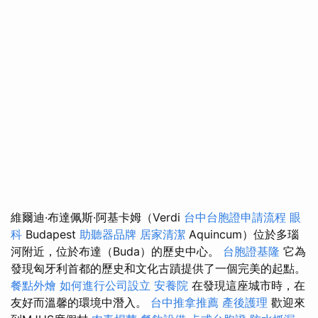
維爾迪·布達佩斯·阿基卡姆（Verdi
台中台胞證申請流程
眼
科
Budapest
助聽器品牌
居家清潔
Aquincum）位於多瑙
河附近，位於布達（Buda）的歷史中心。
台胞證基隆
它為
發現匈牙利首都的歷史和文化古蹟提供了一個完美的起點。
餐點外燴
如何進行公司設立
安養院
在發現這座城市時，在
友好而溫馨的環境中潛入。
台中推拿推薦
產後護理
歡迎來