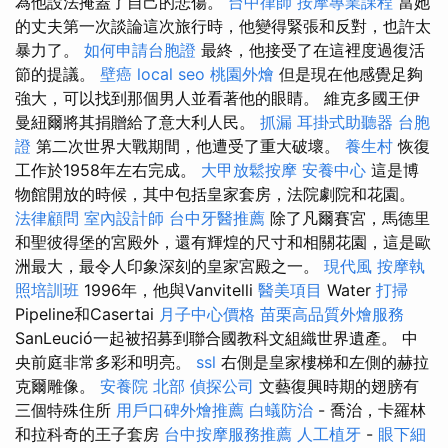
為他設法掩蓋了自己的悲傷。
台中律師
按摩專業課程
當她
的丈夫第一次談論這次旅行時，他變得緊張和反對，也許太
暴力了。
如何申請台胞證
最終，他接受了在這裡度過復活
節的提議。
壁癌
local seo
桃園外燴
但是現在他感覺足夠
強大，可以找到那個男人並看著他的眼睛。 維克多國王伊
曼紐爾將其捐贈給了意大利人民。
抓漏
耳掛式助聽器
台胞
證
第二次世界大戰期間，他遭受了重大破壞。
養生村
恢復
工作於1958年左右完成。
大甲放鬆按摩
安養中心
這是博
物館開放的時候，其中包括皇家套房，法院劇院和花園。
法律顧問
室內設計師
台中牙醫推薦
除了凡爾賽宮，馬德里
和聖彼得堡的宮殿外，還有輝煌的尺寸和相關花園，這是歐
洲最大，最令人印象深刻的皇家宮殿之一。
現代風
按摩執
照培訓班
1996年，他與Vanvitelli
醫美項目
Water
打掃
Pipeline和Casertai
月子中心價格
苗栗高品質外燴服務
SanLeució一起被招募到聯合國教科文組織世界遺產。 中
央前庭非常多彩和明亮。
ssl
右側是皇家樓梯和左側的赫拉
克爾雕像。
安養院 北部
偵探公司
文藝復興時期的翅膀有
三個特殊住所
用戶口碑外燴推薦
白蟻防治
- 喬治，卡羅林
和拉科奇的王子套房
台中按摩服務推薦
人工植牙
-
眼下細