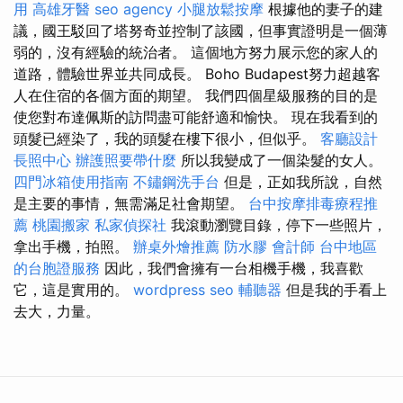
用
高雄牙醫
seo agency
小腿放鬆按摩
根據他的妻子的建
議，國王駁回了塔努奇並控制了該國，但事實證明是一個薄
弱的，沒有經驗的統治者。 這個地方努力展示您的家人的
道路，體驗世界並共同成長。 Boho Budapest努力超越客
人在住宿的各個方面的期望。 我們四個星級服務的目的是
使您對布達佩斯的訪問盡可能舒適和愉快。 現在我看到的
頭髮已經染了，我的頭髮在樓下很小，但似乎。
客廳設計
長照中心
辦護照要帶什麼
所以我變成了一個染髮的女人。
四門冰箱使用指南
不鏽鋼洗手台
但是，正如我所說，自然
是主要的事情，無需滿足社會期望。
台中按摩排毒療程推
薦
桃園搬家
私家偵探社
我滾動瀏覽目錄，停下一些照片，
拿出手機，拍照。
辦桌外燴推薦
防水膠
會計師
台中地區
的台胞證服務
因此，我們會擁有一台相機手機，我喜歡
它，這是實用的。
wordpress seo
輔聽器
但是我的手看上
去大，力量。