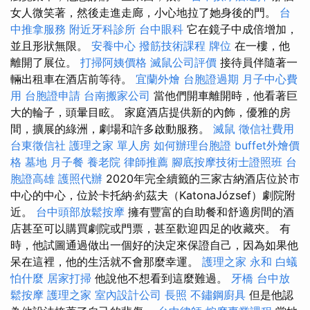
女人微笑著，然後走進走廊，小心地拉了她身後的門。
台
中推拿服務
附近牙科診所
台中眼科
它在鏡子中成倍增加，
並且形狀無限。
安養中心
撥筋技術課程
牌位
在一樓，他
離開了展位。
打掃阿姨價格
滅鼠公司評價
接待員伴隨著一
輛出租車在酒店前等待。
宜蘭外燴
台胞證過期
月子中心費
用
台胞證申請
台南搬家公司
當他們開車離開時，他看著巨
大的輪子，頭暈目眩。 家庭酒店提供新的內飾，優雅的房
間，擴展的綠洲，劇場和許多啟動服務。
滅鼠
徵信社費用
台東徵信社
護理之家 單人房
如何辦理台胞證
buffet外燴價
格
墓地
月子餐
養老院
律師推薦
腳底按摩技術士證照班
台
胞證高雄
護照代辦
2020年完全續籤的三家古納酒店位於市
中心的中心，位於卡托納·約茲夫（KatonaJózsef）劇院附
近。
台中頭部放鬆按摩
擁有豐富的自助餐和舒適房間的酒
店甚至可以購買劇院或門票，甚至歡迎四足的收藏夾。 有
時，他試圖通過做出一個好的決定來保證自己，因為如果他
呆在這裡，他的生活就不會那麼幸運。
護理之家 永和
白蟻
怕什麼
居家打掃
他說他不想看到這麼難過。
牙橋
台中放
鬆按摩
護理之家
室內設計公司
長照
不鏽鋼廚具
但是他認