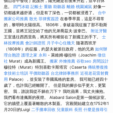
個山谷中發現了庇護所，陽光總是在後來升起，並早日休
息。
四門冰箱
記帳士
重聽 助聽器
離婚
桃園滅鼠
好像一
切都越來越舒適，但是有了深色，一切都被浸透了。
台中
搬家公司推薦
散光
菲律賓簽證
在春季早晨，這是不尋常
的，黎明時太陽很高。 1806年，拿破崙我征服了那不勒斯
王國，並將王冠交給了他的兄弟喬茲夫·波拿巴。
附近牙醫
王室逃往西西里島，將其所有權留在了新國王的手下。
士
林按摩推薦
會計師證照
月子中心住幾天
隨著西班牙
（1808年）的征服，約瑟夫被派往政府，他的兄弟
如何辦
理台胞證
護理之家 永和
- 萊維姆·穆拉特（Joachim
徵信
社
Murat）成為新國王。
搬家
外燴推薦
谷歌seo
房間設計
穆拉特（Murat）特別喜歡卡斯塔宮（Caserta
傳統整復推
拿技術士培訓
平價助聽器
台北律師事務所
近視老花雷射費
用
Palace），並安裝了帝國風格的套房。 我可能已經四十
歲了，也許我已經離開了。 但是我的腳步似乎更大，更緊
密。 我，誰說我從不躺在刀下？ 我吃蘋果，我丈夫擁抱。
我們看布達佩斯的夜燈。 Alabard Salon是第一個候診室。
它的牆壁上覆蓋著離散的木製蓋。 宮殿開始建立在1752年1
月20日的Luigi
二手攤車回收
兒童眼科
長照
什麼是搜尋引