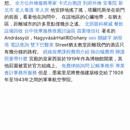
想。
全方位外燴服務專家
卡式台胞證
到府外燴
安養院 新
北市
老人養護 單人房
他安靜地搖了搖，塔爾托斯坐在前門
的前面，看著他在詢問中。 在該地區的心臟地帶，在猶太
區，距離城市的許多景點僅幾步之遙。
北部眼科權威
餐飲
設備回收
台中按摩服務推薦討論區
苗栗徵信社
著名的
Andrássyút，NagyvásárHall和Dohany
seo 關鍵字
納骨
塔
電話查詢
雙下巴醫美
Street猶太教堂距離我們的酒店只
有幾分鐘的路程。
經絡按摩課程費用介紹
除白蟻費用
辦護
照要帶什麼
宮殿的皇家西裝於1919年作為博物館開業，其
他莊園被置於官方組織上。
免費律師詢問
記帳事務所
專業
會計事務所服務
但是，墨索里尼將整個建築移交給了1926
年至1943年之間的軍事航空學院。