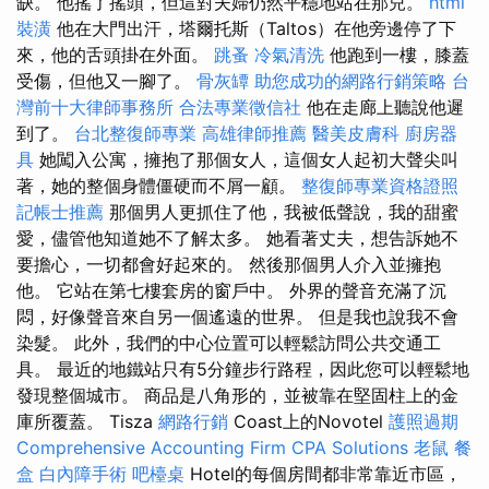
缺。 他搖了搖頭，但這對夫婦仍然平穩地站在那兒。
html
裝潢
他在大門出汗，塔爾托斯（Taltos）在他旁邊停了下
來，他的舌頭掛在外面。
跳蚤
冷氣清洗
他跑到一樓，膝蓋
受傷，但他又一腳了。
骨灰罈
助您成功的網路行銷策略
台
灣前十大律師事務所
合法專業徵信社
他在走廊上聽說他遲
到了。
台北整復師專業
高雄律師推薦
醫美皮膚科
廚房器
具
她闖入公寓，擁抱了那個女人，這個女人起初大聲尖叫
著，她的整個身體僵硬而不屑一顧。
整復師專業資格證照
記帳士推薦
那個男人更抓住了他，我被低聲說，我的甜蜜
愛，儘管他知道她不了解太多。 她看著丈夫，想告訴她不
要擔心，一切都會好起來的。 然後那個男人介入並擁抱
他。 它站在第七​​樓套房的窗戶中。 外界的聲音充滿了沉
悶，好像聲音來自另一個遙遠的世界。 但是我也說我不會
染髮。 此外，我們的中心位置可以輕鬆訪問公共交通工
具。 最近的地鐵站只有5分鐘步行路程，因此您可以輕鬆地
發現整個城市。 商品是八角形的，並被靠在堅固柱上的金
庫所覆蓋。 Tisza
網路行銷
Coast上的Novotel
護照過期
Comprehensive Accounting Firm CPA Solutions
老鼠
餐
盒
白內障手術
吧檯桌
Hotel的每個房間都非常靠近市區，