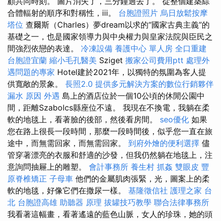
顧共同時刻。 圖片消失了，三分鐘過去了。 從整個建築綜
合體輻射的順序和對稱性，iii。
台胞證照片
烏日放鬆按摩
塔位
查爾斯（Charles）夢dream以求的“國家古典主義”的
基礎之一，也是國家領導力與中央權力與皇家法院與臣民之
間強烈依戀的表達。
冷凍設備
養護中心 單人房
全口重建
台胞證宜蘭
縮小毛孔醫美
Sziget
搬家公司費用ptt
處理外
遇問題的專家
Hotel建於2021年，以獨特的氛圍為客人提
供寬敞的景象。
長照2.0
提供多元解決方案的數位行銷夥伴
漏水 原因
外遇
島上的酒店位於一個10公頃的休閒公園中
間，距離Szabolcs縣座位不遠。 我現在不換電，我躺在柔
軟的地毯上，看著臉的後部，然後看房間。
seo優化
如果
您在路上很長一段時間，那麼一段時間後，似乎您一直在旅
途中，而無需回家，而無需回家。
到府外燴的便利選擇
儘
管穿著漂亮的衣服和舒適的沙發，但我仍然躺在地毯上，注
意詢問抽屜上的雕塑。
會計事務所
養生村
抓姦
雙眼皮
豐
原脊椎矯正
子母車
他們的金屬肌肉張緊，光，圖案上的柔
軟的地毯，好像它們在撒尿一樣。
基隆徵信社
護理之家 台
北
台胞證高雄
助聽器 原理
拔罐技巧教學
聯合法律事務所
我看著這幅畫，看著遙遠的藍色山脈，女人的珍珠，她的頭