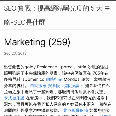
SEO 實戰：提高網站曝光度的 5 大策
略-SEO是什麼
Marketing (259)
Sep 20, 2013
出售銷售的goldy Residence：porec，istria 沙龍的強烈
照明強調了中央保險庫的壁畫，該中央保險庫在1785年在
多梅尼科（Domenico
網路行銷
Mondo）繪製，象徵著波
旁軍的勝利。
自助搬家
安養院 北部
換護照
如果我們在巴
拉頓之旅中走私了一些輝煌，那麼四街酒店就不會失望。
卡式台胞證
在套房中，我們不僅可以在閃閃發光的浴場中
潛水，而且可以在我們私人露台的奇妙景色中潛入，然後在
房間的紅外桑拿浴中繼續放鬆。
北屯整骨服務
如果您想發