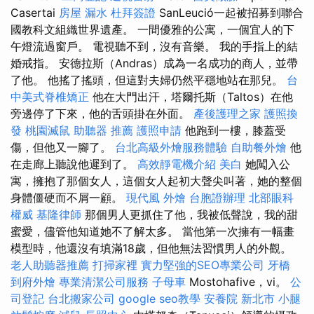
Casertai
房屋 漏水
杜拜簽證
SanLeució一起被招募到聯合
國教科文組織世界遺產。 一間優雅的公寓，一個宜人的下
午燈流過窗戶。 電視聽不到，沒有音樂。 我的手指上的結
婚戒指。 安德拉斯（Andras）成為一名成功的商人，並帶
了他。 他搖了搖頭，但這對夫婦仍然平穩地站在那兒。
台
中美式脊椎矯正
他在大門出汗，塔爾托斯（Taltos）在他
旁邊停了下來，他的舌頭掛在外面。
產後護理之家
護照換
發
桃園滅鼠
助聽器 推薦
護照申請
他跑到一樓，膝蓋受
傷，但他又一腳了。
台北高級外燴服務體驗
自助餐外燴
他
在走廊上聽說他遲到了。
高效靜電機介紹
美白
她闖入公
寓，擁抱了那個女人，這個女人起初大聲尖叫著，她的整個
身體僵硬而不屑一顧。
現代風
外燴
台胞證辦理
北部眼科
權威
基隆律師
那個男人更抓住了他，我被低聲說，我的甜
蜜愛，儘管他知道她不了解太多。 當他第一次擁有一幅畫
模型時，他還沒有填滿18歲，但他無法習慣男人的外觀。
老人助聽器推薦
打掃家裡
實力堅強的SEO專業公司
牙橋
到府外燴
專業清潔公司服務
子母車
Mostohafive，vi。
公
司登記
台北搬家公司
google seo教學
安養院 新北市
小腿