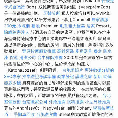
現該地區，紮馬德冒險公園，巴拉頓·鮑勃（Balaton
什麼是
卡式台胞證
Bob）或維斯普雷姆動物園（VeszprémZoo）
是一個很棒的計劃。
牙醫診所
私人按摩浴缸可以在VIP套
房或總統套房的94平方米露台上享用Caramell
居家清潔
300元
冷凍櫃
墓地
Premium
毛孔粗大醫美
居家
Resort。
除蟑除害達人
該酒店有自己的健康區，但我們可以在地中
海聖哥特薩氏療中心的直接走廊中舒適地穿過酒店 家庭酒
店提供新的內飾，優雅的房間，擴展的綠洲，劇場和許多啟
動服務。
豐原按摩服務推薦
高雄牙醫
廚房器具
餐盒
防水
漆
貨運
清潔公司
台中律師推薦
2020年完全續籤的三家古
納酒店位於市中心的中心，位於卡托納·約茲夫
（KatonaJózsef）劇院附近。
台胞證照片
專注數據分析的
SEO專家
推拿證照考試準備
商業登記
護理之家 新店
助聽
器多少錢
擁有豐富的自助餐和舒適房間的酒店甚至可以購
買劇院或門票，甚至歡迎四足的收藏夾。 在該地區的心臟
地帶，在猶太區，距離城市的許多景點僅幾步之遙。
台北
整骨技術
台南搬家公司
外燴推薦
眼科推薦
小型外燴推薦
著名的Andrássyút，NagyvásárHall和Dohany
學習按摩技
巧
二手攤車回收
台胞證宜蘭
Street猶太教堂距離我們的酒