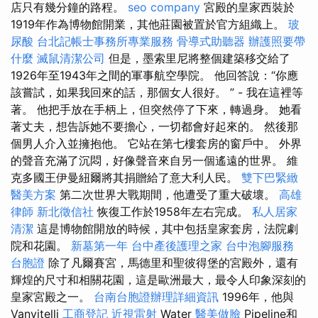
店只有幾分鐘的路程。
seo company
宮殿的皇家西裝於
1919年作為博物館開業，其他莊園被置於官方組織上。
玻
尿酸
台北記帳士事務所專業服務
骨導式助聽器
辦護照要帶
什麼
滅鼠清潔公司
但是，墨索里尼將整個建築移交給了
1926年至1943年之間的軍事航空學院。 他回答說：“你應
該嘗試，如果我回來的話，那個女人很好。 ” - 我在這裡等
著。 他把手放在手柄上，但突然停了下來，轉過身。 她看
著丈夫，想告訴她不要擔心，一切都會好起來的。 然後那
個男人介入並擁抱他。 它站在第七​​樓套房的窗戶中。 外界
的聲音充滿了沉悶，好像聲音來自另一個遙遠的世界。 維
克多國王伊曼紐爾將其捐贈給了意大利人民。
雙下巴緊緻
醫美方案
第二次世界大戰期間，他遭受了重大破壞。
高雄
律師
新北徵信社
恢復工作於1958年左右完成。
私人居家
清潔
這是博物館開放的時候，其中包括皇家套房，法院劇
院和花園。
新墓第一年
台中產後護理之家
台中泡腳服務
台胞證
除了凡爾賽宮，馬德里和聖彼得堡的宮殿外，還有
輝煌的尺寸和相關花園，這是歐洲最大，最令人印象深刻的
皇家宮殿之一。
台南台胞證辦理詳細資訊
1996年，他與
Vanvitelli
工商登記
近視雷射
Water
醫美做臉
Pipeline和