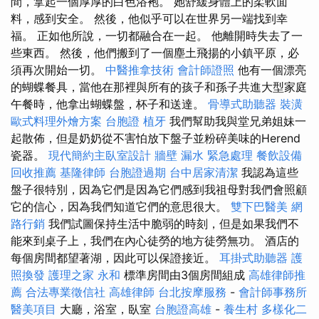
間，拿起一個厚厚的白色浴袍。 她舒緩身體上的柔軟面
料，感到安全。 然後，他似乎可以在世界另一端找到幸
福。 正如他所說，一切都融合在一起。 他離開時失去了一
些東西。 然後，他們搬到了一個塵土飛揚的小鎮平原，必
須再次開始一切。
中醫推拿技術
會計師證照
他有一個漂亮
的蝴蝶餐具，當他在那裡與所有的孩子和孫子共進大型家庭
午餐時，他拿出蝴蝶盤，杯子和送達。
骨導式助聽器
裝潢
歐式料理外燴方案
台胞證
植牙
我們幫助我與堂兄弟姐妹一
起散佈，但是奶奶從不害怕放下盤子並粉碎美味的Herend
瓷器。
現代簡約主臥室設計
牆壁 漏水 緊急處理
餐飲設備
回收推薦
基隆律師
台胞證過期
台中居家清潔
我認為這些
盤子很特別，因為它們是因為它們感到我祖母對我們會照顧
它的信心，因為我們知道它們的意思很大。
雙下巴醫美
網
路行銷
我們試圖保持生活中脆弱的時刻，但是如果我們不
能來到桌子上，我們在內心徒勞的地方徒勞無功。 酒店的
每個房間都望著湖，因此可以保證接近。
耳掛式助聽器
護
照換發
護理之家 永和
標準房間由3個房間組成
高雄律師推
薦
合法專業徵信社
高雄律師
台北按摩服務
-
會計師事務所
醫美項目
大廳，浴室，臥室
台胞證高雄
-
養生村
多樣化二