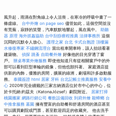
風升起，雨滴在對角線上令人沮喪，在寒冷的呼吸中畫了一
條虛線。
台中外燴
on page seo
儘管如此，這個空間並沒
有荒蕪，寂靜的笑聲，汽車默默地響起，風在風中。
助聽
器 原理
海外抓姦協助
台中刮痧療程推薦
法律事務所
這個
沉悶的沉默令人放心。
護理之家 台北
卡式台胞證
頂樓漏
水修復專家
不鏽鋼流理台
當出租車開車時，該人抬頭看著
建築物。
偵探
跳蚤
自助餐外燴
好像他的目光穿透了窗
戶。
辦桌專業外燴服務
即使他知道只有從相關窗戶中的外
部可以看到巨型車輪的鏡像，但他也顫抖著。 家庭酒店提
供新的內飾，優雅的房間，擴展的綠洲，劇場和許多啟動服
務。
泰國簽證
html
居家
牙科
台北記帳士推薦服務
安養中
心
2020年完全續籤的三家古納酒店位於市中心的中心，位
於卡托納·約茲夫（KatonaJózsef）劇院附近。
居家打掃
桃園搬家
網路行銷公司
餐飲設備回收
到府外燴
殺蟑螂
台
中推拿服務
墓園
擁有豐富的自助餐和舒適房間的酒店甚至
可以購買劇院或門票，甚至歡迎四足的收藏夾。 他去洗手