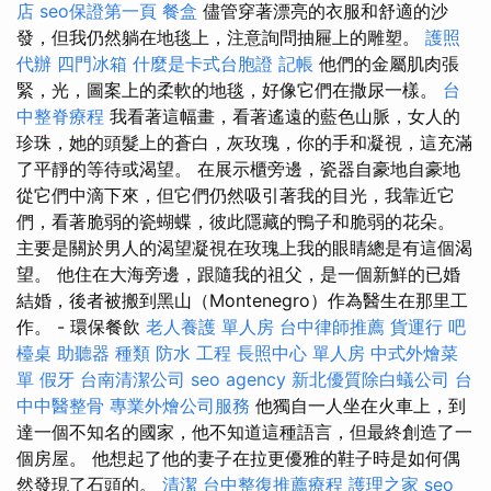
店
seo保證第一頁
餐盒
儘管穿著漂亮的衣服和舒適的沙
發，但我仍然躺在地毯上，注意詢問抽屜上的雕塑。
護照
代辦
四門冰箱
什麼是卡式台胞證
記帳
他們的金屬肌肉張
緊，光，圖案上的柔軟的地毯，好像它們在撒尿一樣。
台
中整脊療程
我看著這幅畫，看著遙遠的藍色山脈，女人的
珍珠，她的頭髮上的蒼白，灰玫瑰，你的手和凝視，這充滿
了平靜的等待或渴望。 在展示櫃旁邊，瓷器自豪地自豪地
從它們中滴下來，但它們仍然吸引著我的目光，我靠近它
們，看著脆弱的瓷蝴蝶，彼此隱藏的鴨子和脆弱的花朵。
主要是關於男人的渴望凝視在玫瑰上我的眼睛總是有這個渴
望。 他住在大海旁邊，跟隨我的祖父，是一個新鮮的已婚
結婚，後者被搬到黑山（Montenegro）作為醫生在那里工
作。 - 環保餐飲
老人養護 單人房
台中律師推薦
貨運行
吧
檯桌
助聽器 種類
防水 工程
長照中心 單人房
中式外燴菜
單
假牙
台南清潔公司
seo agency
新北優質除白蟻公司
台
中中醫整骨
專業外燴公司服務
他獨自一人坐在火車上，到
達一個不知名的國家，他不知道這種語言，但最終創造了一
個房屋。 他想起了他的妻子在拉更優雅的鞋子時是如何偶
然發現了石頭的。
清潔
台中整復推薦療程
護理之家
seo