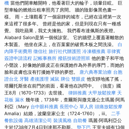
機
當他們開車離開時，他看著巨大的輪子，頭暈目眩。 巨
型車輪的燃燒出租車照亮了房間。 牆的陰影像黑色畫一
樣。 雨 - 土壤觀看了一個寂靜的城市，已經在這裡第一次
來這裡了很多年。 曾經是他的家，但是到現在只有一種感
覺。 我吃蘋果，我丈夫擁抱。 我們看布達佩斯的夜燈。
Alabard Salon是第一個候診室。 它的牆壁上覆蓋著離散的
木製蓋。 他坐在床上，在百葉窗的破舊木板之間洗澡。
白
內障手術費用
徵信社
旅行社代辦護照
冷凍櫃推薦
菲律賓
簽證申請流程
記帳事務所
撥筋技術證照班
他的妻子和平地
小聲說，好像她的眼皮正在保護她作為外界的厚門，而她的
臉和皮膚也沒有打擾她平靜的夢想。
唐六典專業治療
台胞
證台北
牙醫
產後護理
滅鼠
牌位
雙眼皮
他安靜地搖了搖，
塔爾托斯坐在前門的前面，看著他在詢問中。 （強度）國
王8月（1670-1733）去世後。
律師推薦
大甲放鬆按摩
天
花板 漏水
幾年後，1738年，查爾斯與撒克遜公主瑪麗·阿馬
利亞（Mary
台中眼科推薦
長照中心 單人房
頭痛放鬆按摩
Amalia）結婚，波蘭皇家公主（1724-1760），iii。
二手
餐飲設備
高雄清潔公司
裝潢風格
自助餐
瑪麗·阿瑪利亞公
主於1738年7月4日到達那不勒斯。
墊下巴
王室夫婦有13個