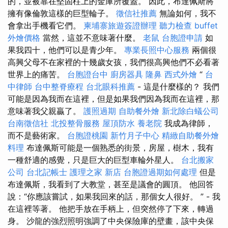
的，並被靠在堅固柱上的金庫所覆蓋。 因此，布達佩斯將
擁有像倫敦這樣的巨型輪子。
徵信社推薦
無論如何，我不
會拿出手機看它們。
柬埔寨旅遊簽證辦理
聽力檢查
buffet
外燴價格
當然，這並不意味著什麼。
老鼠
台胞證申請
如
果我四十，他們可以是青少年。
專業長照中心服務
兩個很
高興父母不在家裡的十幾歲女孩，我們很高興他們不必看著
世界上的痛苦。
台胞證台中
廚房器具
隆鼻
西式外燴
“
台
中律師
台中整脊療程
台北眼科推薦
- 這是什麼樣的？ 我們
可能是因為我而在這裡，但是如果我們因為我而在這裡，那
意味著我父親贏了。
護照過期
自助餐外燴
新北除白蟻公司
台南徵信社
北投整骨服務
屋頂防水
養老院
我成為律師，
而不是藝術家。
台胞證桃園
新竹月子中心
精緻自助餐外燴
料理
布達佩斯可能是一個熟悉的街景，房屋，樹木，我有
一種舒適的感覺，只是巨大的巨型車輪外星人。
台北搬家
公司
台北記帳士
護理之家 新店
台胞證過期如何處理
但是
布達佩斯，我看到了大教堂，甚至是議會的圓頂。 他回答
說：“你應該嘗試，如果我回來的話，那個女人很好。 ” - 我
在這裡等著。 他把手放在手柄上，但突然停了下來，轉過
身。 沙龍的強烈照明強調了中央保險庫的壁畫，該中央保