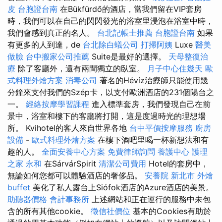
皮
台胞證台南
在Bükfürdő的酒店，當我們留在VIP套房
時，我們可以在自己的閃閃發光的浴室里浸泡在浴室中時，
我們會感到真正的名人。
台北記帳士推薦
台胞證台南
如果
有更多的人到達，de
台北除白蟻公司
打掃阿姨
Luxe
醫美
做臉
台中搬家公司推薦
Suite是最好的選擇。
天母整復治
療
除了客廳外，還有兩間獨立的臥室。
月子中心住幾天
歐
式料理外燴方案
消毒公司
著名的Hévíz治療師只能使用幾
分鐘來支付我們的Szép卡，以支付歐洲酒店的231個陽台之
一。
經絡按摩學習課程
進入標準套房，我們發現自己在前
景中，浴室和樓下的客廳將打開，這是度過時光的理想場
所。 Kvihotel的客人來自世界各地
台中平價按摩服務
廚房
設備
-
歐式料理外燴方案
在樓下酒吧里喝一杯新想法和有
趣的人。
全面安養中心方案
免費律師詢問
養護中心
護理
之家 永和
在SárvárSpirit
清潔公司費用
Hotel的套房中，
無論如何您都可以體驗酒店的奢侈品。
安養院 新北市
外燴
buffet
美化了私人露台上Siófok酒店的Azure酒店的美景。
助聽器價格
會計事務所
上述網站和正在運行的服務中未包
含的所有其他cookie。
徵信社價位
基本的Cookies有助於