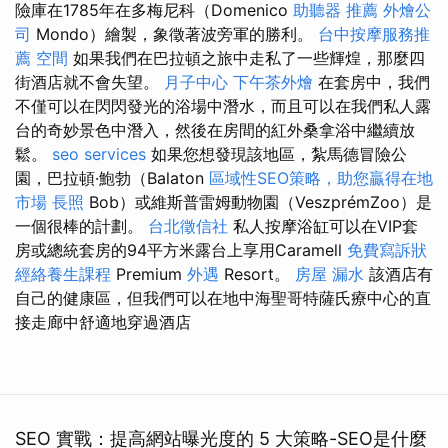
險庫在1785年在多梅尼科（Domenico
助聽器 推薦
外燴公
司
Mondo）繪製，象徵著波旁軍的勝利。
台中按摩服務推
薦
空間
如果我們在巴拉頓之旅中走私了一些輝煌，那麼四
街酒店就不會失望。
月子中心
下午茶外燴
在套房中，我們
不僅可以在閃閃發光的浴場中潛水，而且可以在我們私人露
台的奇妙景色中潛入，然後在房間的紅外桑拿浴中繼續放
鬆。
seo services
如果您想發現該地區，紮馬德冒險公
園，巴拉頓·鮑勃（Balaton
區域性SEO策略，助您贏得在地
市場
長照
Bob）或維斯普雷姆動物園（VeszprémZoo）是
一個很棒的計劃。
台北徵信社
私人按摩浴缸可以在VIP套
房或總統套房的94平方米露台上享用Caramell
免費寫訴狀
經絡養生課程
Premium
外遇
Resort。
房屋 漏水
該酒店有
自己的健康區，但我們可以在地中海聖哥特薩氏療中心的直
接走廊中舒適地穿過酒店
SEO 實戰：提高網站曝光度的 5 大策略-SEO是什麼