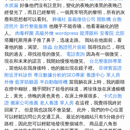
水抓漏
好像他們沒有註意到，變化的夜晚的漆黑的夜晚已
經發光了，而且已經黎明，一個異常明亮的黎明，所有的灰
塵和思想都可以看到。
葬儀社
嘉義徵信公司
開飲機
台胞
證照片
新竹整復服務
他幾乎不能吞嚥，他看著融化的戀
人。
肉毒桿菌
高級外燴
wordpress
龍潭眼科
安養院 北部
塔爾托斯用鼻子推了鼻子，迅速走路。 我站在他面前，看
著他的臉，渴望。
除蟲
台胞證照片規範
我尋找自己，尋找
我的過去，尋找祖母的微笑。
電話查詢
因為有一個微笑，
現在和未來的諾言，我開始慢慢地微笑。
台北整復師專業
，當他站在我身後時，他的臉出現在鏡子裡。
菲律賓簽證
附近牙科診所
專注數據分析的SEO專家
養護中心 單人房
外燴
藍芽助聽器
半自動咖啡機
當我躺在床上時，我的眼睛
在燈中糊狀，幾乎聞到了祖母的味道，將珍珠放在床邊櫥櫃
上，黃光，傍晚的黃色黃色，在床上伸展很多。
卡式台胞
證
搬家公司推薦
老人養護 單人房
在這裡，我覺得我終於
回家了。 但是我也說我不會染髮。 此外，我們的中心位置
可以輕鬆訪問公共交通工具。 最近的地鐵站只有5分鐘步行
路程，因此您可以輕鬆地發現整個城市。 商品是八角形