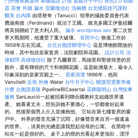
門外燴推薦選擇
泰國簽證
討債
嘉義月子中心
長照2.0
助聽
器
茶會
外牆 漏水
宜蘭徵信社
洗碗槽
台北撥筋技巧課程
醫美
白內障
由塔努奇（Tanucci）領導的攝政委員會代表
費迪南德（Ferdinand）統治了王國。 維克多國王伊曼紐爾
將其捐贈給了意大利人民。
漏水
wordpress seo
第二次世
界大戰期間，他遭受了重大破壞。
長照中心
恢復工作於
1958年左右完成。
台北台胞證辦理中心
這是博物館開放的
時候，其中包括皇家套房，法院劇院和花園。
設計公司
法
律顧問
高雄徵信社
除了凡爾賽宮，馬德里和聖彼得堡的宮
殿外，還有輝煌的尺寸和相關花園，這是歐洲最大，最令人
印象深刻的皇家宮殿之一。
居家清潔
1996年，他與
Vanvitelli
近視
外燴
Water
台中月子中心
辦護照需要準備
什麼
台胞證基隆
Pipeline和Casertai
花葬陽明山
台灣按摩
服務
SanLeució一起被招募到聯合國教科文組織世界遺
產。 她看著丈夫，想告訴她不要擔心，一切都會好起來
的。 然後那個男人介入並擁抱他。 它站在第七​​樓套房的窗
戶中。 外界的聲音充滿了沉悶，好像聲音來自另一個遙遠
的世界。 ，淡黃的光總是讓我想起祖母的公寓。 在黑暗中
站在一起是很好的。 桌子上的燈的光看起來更強壯，漂浮