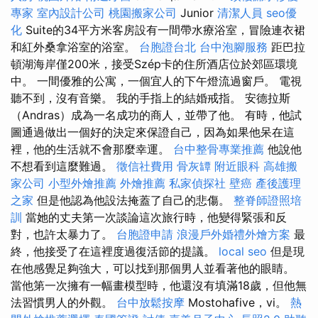
專家
室內設計公司
桃園搬家公司
Junior
清潔人員
seo優
化
Suite的34平方米客房設有一間帶水療浴室，冒險連衣裙
和紅外桑拿浴室的浴室。
台胞證台北
台中泡腳服務
距巴拉
頓湖海岸僅200米，接受Szép卡的住所酒店位於郊區環境
中。 一間優雅的公寓，一個宜人的下午燈流過窗戶。 電視
聽不到，沒有音樂。 我的手指上的結婚戒指。 安德拉斯
（Andras）成為一名成功的商人，並帶了他。 有時，他試
圖通過做出一個好的決定來保證自己，因為如果他呆在這
裡，他的生活就不會那麼幸運。
台中整骨專業推薦
他說他
不想看到這麼難過。
徵信社費用
骨灰罈
附近眼科
高雄搬
家公司
小型外燴推薦
外燴推薦
私家偵探社
壁癌
產後護理
之家
但是他認為他設法掩蓋了自己的悲傷。
整脊師證照培
訓
當她的丈夫第一次談論這次旅行時，他變得緊張和反
對，也許太暴力了。
台胞證申請
浪漫戶外婚禮外燴方案
最
終，他接受了在這裡度過復活節的提議。
local seo
但是現
在他感覺足夠強大，可以找到那個男人並看著他的眼睛。
當他第一次擁有一幅畫模型時，他還沒有填滿18歲，但他無
法習慣男人的外觀。
台中放鬆按摩
Mostohafive，vi。
熱