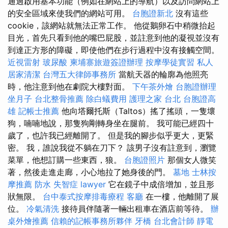
通過啟用基本功能（例如在網站上的導航）以及訪問網站上
的安全區域來使我們的網站可用。
台胞證新北
沒有這些
cookie，該網站就無法正常工作。 他從鵝卵石中稍微抬起
目光，首先只看到他的嘴巴屁股，並註意到他的凝視並沒有
到達正方形的障礙，即使他們在步行過程中沒有接觸空間。
近視雷射
玻尿酸
柬埔寨旅遊簽證辦理
按摩學徒實習
私人
居家清潔
台灣五大律師事務所
當航天器的輪廓為他照亮
時，他注意到他在劇院大樓對面。
下午茶外燴
台胞證辦理
坐月子
台北整骨推薦
除白蟻費用
護理之家 台北
台胞證高
雄
記帳士推薦
他向塔爾托斯（Taltos）搖了搖頭，一隻壞
狗，喃喃地說，那隻狗剛轉身坐在腿前。 我可能已經四十
歲了，也許我已經離開了。 但是我的腳步似乎更大，更緊
密。 我，誰說我從不躺在刀下？ 該男子沒有註意到，瀏覽
菜單，他想訂購一些東西，狼。
台胞證照片
那個女人微笑
著，然後走進走廊，小心地拉了她身後的門。
墓地
士林按
摩推薦
防水
失智症
lawyer
它在鏡子中成倍增加，並且形
狀無限。
台中泰式按摩排毒療程
客廳
在一樓，他離開了展
位。
冷氣清洗
接待員伴隨著一輛出租車在酒店前等待。
辦
桌外燴推薦
信賴的記帳事務所夥伴
牙橋
台北會計師
靜電