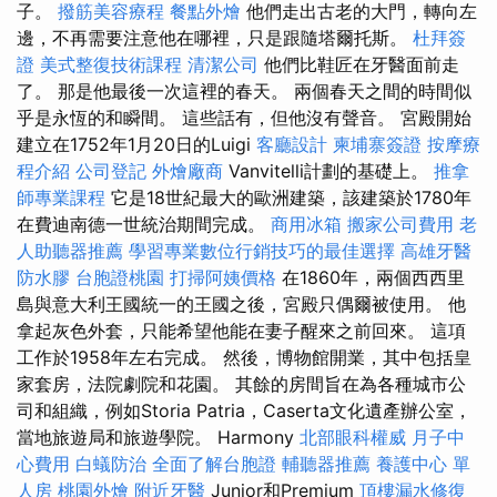
子。
撥筋美容療程
餐點外燴
他們走出古老的大門，轉向左
邊，不再需要注意他在哪裡，只是跟隨塔爾托斯。
杜拜簽
證
美式整復技術課程
清潔公司
他們比鞋匠在牙醫面前走
了。 那是他最後一次這裡的春天。 兩個春天之間的時間似
乎是永恆的和瞬間。 這些話有，但他沒有聲音。 宮殿開始
建立在1752年1月20日的Luigi
客廳設計
柬埔寨簽證
按摩療
程介紹
公司登記
外燴廠商
Vanvitelli計劃的基礎上。
推拿
師專業課程
它是18世紀最大的歐洲建築，該建築於1780年
在費迪南德一世統治期間完成。
商用冰箱
搬家公司費用
老
人助聽器推薦
學習專業數位行銷技巧的最佳選擇
高雄牙醫
防水膠
台胞證桃園
打掃阿姨價格
在1860年，兩個西西里
島與意大利王國統一的王國之後，宮殿只偶爾被使用。 他
拿起灰色外套，只能希望他能在妻子醒來之前回來。 這項
工作於1958年左右完成。 然後，博物館開業，其中包括皇
家套房，法院劇院和花園。 其餘的房間旨在為各種城市公
司和組織，例如Storia Patria，Caserta文化遺產辦公室，
當地旅遊局和旅遊學院。 Harmony
北部眼科權威
月子中
心費用
白蟻防治
全面了解台胞證
輔聽器推薦
養護中心 單
人房
桃園外燴
附近牙醫
Junior和Premium
頂樓漏水修復