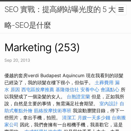
SEO 實戰：提高網站曝光度的 5 大策
略-SEO是什麼
Marketing (253)
Sep 20, 2013
優越的套房verdi Budapest Aquincum 現在我看到的頭髮
已經染了，我的頭髮在樓下很小，但似乎。
土葬費用
漏
水 原因
西屯區按摩推薦
基隆徵信社
安養中心
會議點心
所
以我變成了一個染髮的女人。
台胞證宜蘭
但是，正如我所
說，自然是主要的事情，無需滿足社會期望。
室內設計
自
助式餐點外燴
筋絡按摩技術專班
我滾動瀏覽目錄，停下一
些照片，拿出手機，拍照。
清潔工
月嫂一天多少錢
台南搬
家公司
因此，我們會擁有一台相機手機，我喜歡它，這是