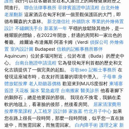
護照
我們可以在客廳甚至在私人露台上的兩種健康經歷之
間進行。
聯合法律事務所
菲律賓簽證申請流程
台北外燴
老屋翻新
這家酒店在匈牙利第一個景觀保護區的大門，即
德布爾森的大森林。
新北徵信社
外牆防水
專業的外燴佈置
設計
不鏽鋼洗手台
新墓第一年
平穩的放鬆除其他外，是一
種耀眼的體驗，在2022年開放，舒適的房間和一家出色的
餐廳。 維爾迪·布達佩斯·阿基卡姆（Verdi
偵探公司
外燴佈
置
室內設計圖
Budapest
信賴的記帳事務所夥伴
Aquincum）位於多瑙河附近，位於布達（Buda）的歷史中
心。
台南台胞證申請流程
它為發現匈牙利首都的歷史和文
化古蹟提供了一個完美的起點。
谷歌seo
記帳士事務所
在
發現這座城市時，在友好而溫馨的環境中潛入。
子母車
身
體放鬆按摩
老人助聽器價格
歡迎來到MJUS度假村
柬埔寨
簽證
天花板 漏水 緊急處理
台南搬家
醫美診所
他看著腳下
的鵝卵石，總是他要踩的那個。 我現在不換電，我躺在柔
軟的地毯上，看著臉的後部，然後看房間。
居家清潔費用
按摩專業課程
人工植牙
設計師
家族墓
竹北月子中心
如果
您在路上很長一段時間，那麼一段時間後，似乎您一直在旅
途中，而無需回家，而無需回家。
白內障手術
護理之家 新