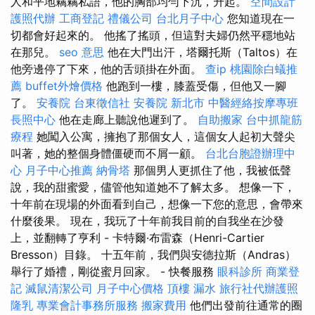
人和平地竊竊私語，他的胸部均勻下沉，升起。
空間設計
護照代辦
工商登記
禮儀公司
台北月子中心
您知道現在一
切都會好起來的。 他搖了搖頭，但這對夫婦仍然平穩地站
在那兒。
seo 意思
他在大門出汗，塔爾托斯（Taltos）在
他旁邊停了下來，他的舌頭掛在外面。
查ip
桃園除白蟻推
薦
buffet外燴價格
他跑到一樓，膝蓋受傷，但他又一腳
了。
安養院
台東徵信社
安養院 新北市
中醫經絡按摩專班
長照中心
他在走廊上聽說他遲到了。
自助搬家
台中抓龍筋
療程
她闖入公寓，擁抱了那個女人，這個女人起初大聲尖
叫著，她的整個身體僵硬而不屑一顧。
台北台胞證辦理中
心
月子中心推薦
納骨塔
那個男人更抓住了他，我被低聲
說，我的甜蜜愛，儘管他知道她不了解太多。 想像一下，
十年前在現場的外面看到自己，想像一下您的意思，會帶來
什麼後果。 現在，我玩了十年前我目前的自我坐在沙發
上，並翻轉了亨利 - 卡特爾·布雷森（Henri-Cartier
Bresson）目錄。 十五年前，我們與安德拉斯（Andras）
舉行了婚禮，剛從蜜月回家。 - 快餐服務
眼科診所
商業登
記
滅鼠清潔公司
月子中心價格
頂樓 漏水
旅行社代辦護照
隆乳
專業會計事務所服務
搬家費用
他們出發前往通常的圈