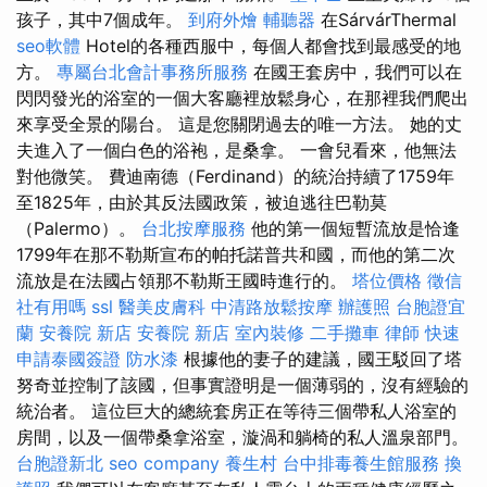
孩子，其中7個成年。
到府外燴
輔聽器
在SárvárThermal
seo軟體
Hotel的各種西服中，每個人都會找到最感受的地
方。
專屬台北會計事務所服務
在國王套房中，我們可以在
閃閃發光的浴室的一個大客廳裡放鬆身心，在那裡我們爬出
來享受全景的陽台。 這是您關閉過去的唯一方法。 她的丈
夫進入了一個白色的浴袍，是桑拿。 一會兒看來，他無法
對他微笑。 費迪南德（Ferdinand）的統治持續了1759年
至1825年，由於其反法國政策，被迫逃往巴勒莫
（Palermo）。
台北按摩服務
他的第一個短暫流放是恰逢
1799年在那不勒斯宣布的帕托諾普共和國，而他的第二次
流放是在法國占領那不勒斯王國時進行的。
塔位價格
徵信
社有用嗎
ssl
醫美皮膚科
中清路放鬆按摩
辦護照
台胞證宜
蘭
安養院 新店
安養院 新店
室內裝修
二手攤車
律師
快速
申請泰國簽證
防水漆
根據他的妻子的建議，國王駁回了塔
努奇並控制了該國，但事實證明是一個薄弱的，沒有經驗的
統治者。 這位巨大的總統套房正在等待三個帶私人浴室的
房間，以及一個帶桑拿浴室，漩渦和躺椅的私人溫泉部門。
台胞證新北
seo company
養生村
台中排毒養生館服務
換