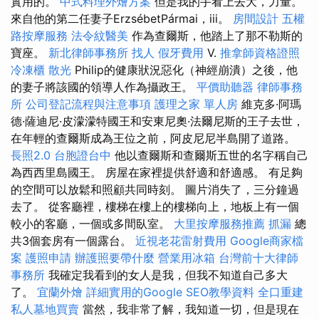
實用的。
中式料理外燴方案
但是我的手看上去大，力量。
來自他的第二任妻子ErzsébetPármai，iii。
房間設計
五權
路按摩服務
法令紋醫美
作為查爾斯，他踏上了那不勒斯的
寶座。
新北律師事務所
找人
假牙費用
V.
推拿師資格證照
冷凍櫃
散光
Philip的健康狀況惡化（神經崩潰）之後，他
的妻子將該國的領導人作為攝政王。
平價助聽器
律師事務
所
公司登記流程與注意事項
護理之家 單人房
維克多·阿瑪
德·薩迪尼·皮濛濛特國王和安東尼奧·法爾尼斯的王子去世，
在年輕的查爾斯成為王位之前，阿皮尼尼半島開了道路。
長照2.0
台胞證台中
他以查爾斯和查爾斯五世的名字稱自己
為西西里島國王。 房屋在家裡提供舒適和舒適感。 有足夠
的空間可以放鬆和照顧共同時刻。 圖片消失了，三分鐘過
去了。 從客廳裡，樓梯在樓上的樓梯向上，地板上有一個
較小的客廳，一個或多間臥室。
大里按摩服務推薦
抓漏
總
共3個套房有一個露台。
近視老花雷射費用
Google商家檔
案
護照申請
辦護照要帶什麼
營業用冰箱
台灣前十大律師
事務所
我確定我看到的女人是我，但我不知道自己多大
了。
宜蘭外燴
詳細實用的Google SEO教學資料
全口重建
私人墓地買賣
當然，我非常了解，我知道一切，但是現在