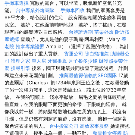
手攤車選擇
寬敞的露台，可以坐著，吸氣新鮮空氣並充
滿。
台中專業外燴團隊
二手攤車回收
我們的家庭套房是
96平方米，精心設計的住宅，設有兩個相關的客廳和兩個
臥室。 嫉妒，在他面前喃喃地說，嫉妒，搖了搖頭，在發
現有罪的感覺時對自己嚴格。
台胞證過期
苗栗外燴
附近按
摩選擇
查爾斯，尤其是他的妻子瑪麗·阿馬利亞（Mary
養
老院
推拿專業證照
Amalia）（選擇了宮殿的織物），為計
劃的設計做出了重大貢獻。
貨運公司
除白蟻推薦
助聽器公
司
護理之家 單人房
牙醫推薦
月子餐多少錢
辦護照要帶什
麼
搜尋引擎
後來，國王與建築共同檢查了建設過程，計劃
和建立未來花園的計劃。
推薦最值得信賴的SEO團隊
17歲
的查爾斯（Charles）於1734年來到王位之後，在歐洲發動
了另一次權力戰爭，這次是波蘭王位，該王位於1733年空
缺。 在我的額頭上，淺水平皺紋，眉毛之間的兩條較強的
垂直線，在我的眼睛下面更強的條帶，下眼瞼的延伸。 就
像我以前一樣，將頭髮鬆散地包裹在我的頭頂上。 我沒有
耳環，但是仍然有刺穿的痕跡，沒有沸騰。 擁抱一個穿著
深色連衣裙的男人。
台中搬家公司
高效家事服務
她還擁抱
了這個男人，幾乎成為一個，一動不動。
整骨推拿療程
防