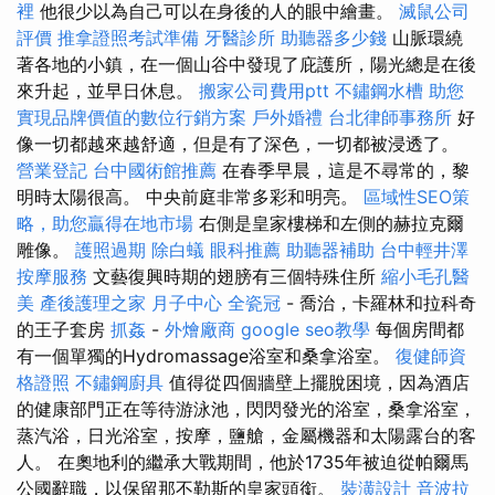
裡
他很少以為自己可以在身後的人的眼中繪畫。
滅鼠公司
評價
推拿證照考試準備
牙醫診所
助聽器多少錢
山脈環繞
著各地的小鎮，在一個山谷中發現了庇護所，陽光總是在後
來升起，並早日休息。
搬家公司費用ptt
不鏽鋼水槽
助您
實現品牌價值的數位行銷方案
戶外婚禮
台北律師事務所
好
像一切都越來越舒適，但是有了深色，一切都被浸透了。
營業登記
台中國術館推薦
在春季早晨，這是不尋常的，黎
明時太陽很高。 中央前庭非常多彩和明亮。
區域性SEO策
略，助您贏得在地市場
右側是皇家樓梯和左側的赫拉克爾
雕像。
護照過期
除白蟻
眼科推薦
助聽器補助
台中輕井澤
按摩服務
文藝復興時期的翅膀有三個特殊住所
縮小毛孔醫
美
產後護理之家 月子中心
全瓷冠
- 喬治，卡羅林和拉科奇
的王子套房
抓姦
-
外燴廠商
google seo教學
每個房間都
有一個單獨的Hydromassage浴室和桑拿浴室。
復健師資
格證照
不鏽鋼廚具
值得從四個牆壁上擺脫困境，因為酒店
的健康部門正在等待游泳池，閃閃發光的浴室，桑拿浴室，
蒸汽浴，日光浴室，按摩，鹽艙，金屬機器和太陽露台的客
人。 在奧地利的繼承大戰期間，他於1735年被迫從帕爾馬
公國辭職，以保留那不勒斯的皇家頭銜。
裝潢設計
音波拉