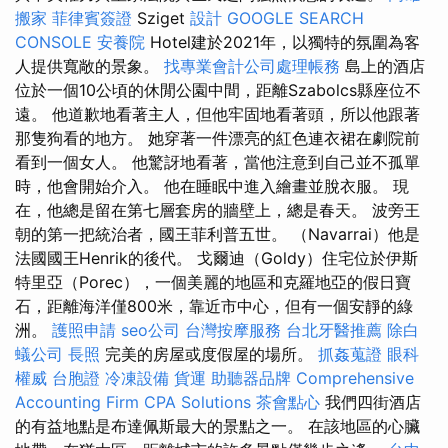
搬家
菲律賓簽證
Sziget
設計
GOOGLE SEARCH
CONSOLE
安養院
Hotel建於2021年，以獨特的氛圍為客
人提供寬敞的景象。
找專業會計公司處理帳務
島上的酒店
位於一個10公頃的休閒公園中間，距離Szabolcs縣座位不
遠。 他道歉地看著主人，但他牢固地看著頭，所以他跟著
那隻狗看的地方。 她穿著一件漂亮的紅色連衣裙在劇院前
看到一個女人。 他驚訝地看著，當他注意到自己並不孤單
時，他會開始介入。 他在睡眠中進入繪畫並脫衣服。 現
在，他總是留在第七層套房的牆壁上，總是春天。 波旁王
朝的第一把統治者，國王菲利普五世。 （Navarrai）他是
法國國王Henrik的後代。 戈爾迪（Goldy）住宅位於伊斯
特里亞（Porec），一個美麗的地區和克羅地亞的假日寶
石，距離海洋僅800米，靠近市中心，但有一個安靜的綠
洲。
護照申請
seo公司
台灣按摩服務
台北牙醫推薦
除白
蟻公司
長照
完美的房屋或度假屋的場所。
抓姦蒐證
眼科
權威
台胞證
冷凍設備
貨運
助聽器品牌
Comprehensive
Accounting Firm CPA Solutions
茶會點心
我們四街酒店
的有益地點是布達佩斯最大的景點之一。 在該地區的心臟