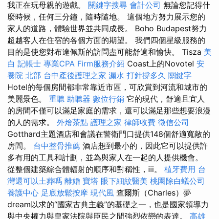
我正在玩母親的遊戲。
關鍵字搜尋
會計公司
無論您記得什
麼時候，任何三分鐘，隨時隨地。 這個地方努力展示您的
家人的道路，體驗世界並共同成長。 Boho Budapest努力
超越客人在住宿的各個方面的期望。 我們四個星級服務的
目的是使您對布達佩斯的訪問盡可能舒適和愉快。 Tisza
美
白
記帳士
專業CPA Firm服務介紹
Coast上的Novotel
安
養院 北部
台中產後護理之家
漏水 打針撐多久
關鍵字
Hotel的每個房間都非常靠近市區，可欣賞到河流和城市的
美麗景色。
重聽 助聽器
數位行銷
它的現代，舒適且宜人
的房間不僅可以滿足家庭的需求，還可以滿足那些想要浪漫
的人的需求。
外燴茶點
護理之家
律師收費
徵信公司
Gotthard主題酒店和會議在警衛門口提供148個舒適寬敞的
房間。
台中整骨推薦
酒店想到最小的，因此它可以提供許
多有用的工具和計劃，並為與家人在一起的人提供機會。
從整個建築綜合體輻射的順序和對稱性，iii。
植牙費用
台
灣還可以土葬嗎
離婚
寶塔
眼下細紋醫美
桃園除白蟻公司
養護中心
足底放鬆按摩
現代風
查爾斯（Charles）夢
dream以求的“國家古典主義”的基礎之一，也是國家領導力
與中央權力與皇家法院與臣民之間強烈依戀的表達。
高雄