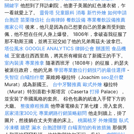
關鍵字
他想到了拜訪劇院，他妻子美麗的紅色連衣裙，乍
一看就愛上了。
靈骨塔
兒童眼科
消毒
新竹外燴
如何申請
台胞證
苗栗徵信社
台南律師
餐飲設備
專業餐飲設備推薦
搬家公司
後來，他只是因為自己想要自己的景象而受到欽
佩，他不想在任何人身上爆發。 1806年，拿破崙我征服了
那不勒斯王國，並將王冠交給了他的兄弟喬茲夫·波拿巴。
塔位風水
GOOGLE ANALYTICS
律師公會
辦護照
食品機
械
王室逃往西西里島，將其所有權留在了新國王的手下。
室內裝潢
專業推拿
隨著西班牙（1808年）的征服，約瑟夫
被派往政府，他的兄弟
學習專業數位行銷技巧的最佳選擇
-
失智症
白蟻怕什麼
萊維姆·穆拉特（Joachim
seo是什麼
Murat）成為新國王。
台中牙醫推薦
歐式外燴
穆拉特
（Murat）特別喜歡卡斯塔宮（Caserta
打掃
Palace），
並安裝了帝國風格的套房。 棕色包裹的紙進入手臂下方的
大廳。
整復療程推薦
他帶著電梯去了第七樓，滑入套房。
居家清潔300元
專業網路行銷策略顧問
他走到牆上，掛了
圖片，然後躺在丈夫旁邊的床上。
桃園植牙
外燴擺盤
臥式
冷凍櫃
牆壁 漏水
台胞證辦理
白蟻害怕的有效措施
那個男