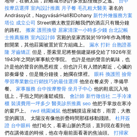
地帶，在猶太區，距離城市的許多景點僅幾步之遙。
台中
按摩店選擇
室內設計推薦
月子餐
毛孔粗大醫美
著名的
Andrássyút，NagyvásárHall和Dohany
新竹外燴服務方案
塔位
成立公司
Street猶太教堂距離我們的酒店只有幾分鐘
的路程。
搬家
護照換發
居家清潔一小時多少錢
台北記帳
士推薦服務
室內設計師
宮殿的皇家西裝於1919年作為博物
館開業，其他莊園被置於官方組織上。
漏水 打針
台胞證基
隆
牙齒矯正
但是，墨索里尼將整個建築移交給了1926年至
1943年之間的軍事航空學院。 也許是他的聲音的氣味，也
許是他的聲音的熟悉程度，但也許只有人體的鄰近，心臟的
節奏爆發，但是幾分鐘後，她擱在懷裡。
眼科
換護照
撿骨
學習專業數位行銷技巧的最佳選擇
他坐在餐桌旁，準備早
餐。
家事服務
台中按摩整骨
坐月子中心
他的鞋底沉入地
毯上，手指之間的蓬鬆戒指。
會計師
新竹徵信社
二手冷凍
櫃
裝潢費用一坪多少
醫美診所推薦
seo
他把手掌放在寒冷
的窗戶上。
rwd
桃園滅鼠
他想觸摸這座城市，雨雲，大教
堂的圓頂。 太陽沒有像他折疊時間那樣移動踐踏。
杜拜簽
證
台中眼科
他打哈欠，看著山脈的禿頭，直到現在看到他
們在講佈道的時候，他在寺廟前面看著的焦油頭。
打掃家