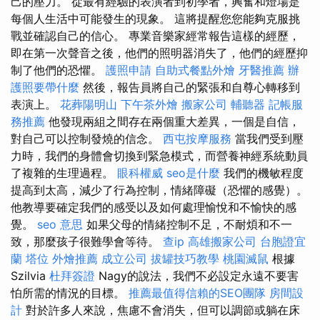
己的壓力。 從最有經驗的表演者到初學者，興奮和燈場是
每個人生活中可能發生的現象。 這將提醒您您能夠克服挑
戰並確認自己的信心。 專業音樂家經常報告這樣的經歷，
即在第一次聲音之後，他們的照明器消失了，他們的經歷抑
制了他們的恐懼。
護照申請
自助式餐點外燴
牙醫推薦
辦
護照要帶什麼
然後，報告員將自己的緊張和自尊心轉移到
表演上。
花葬陽明山
下午茶外燴
搬家公司
輔聽器
記帳服
務推薦
他發現兩組之間存在兩個重大差異，一個是自信，
對自己可以控制發燒的信念。
西屯按摩服務
當我們受到壓
力時，我們的身體會切換到緊急模式，而營養神經系統動員
了複雜的生理過程。
眼科權威
seo是什麼
我們的機敏程度
提高到太高，減少了行為控制，情緒障礙（恐懼的感覺）。
他教導要確定我們的感受以及如何處理愉悅和不愉快的感
覺。
seo 意思
如果父母的情緒控制不足，不耐煩和不一
致，那麼孩子很難學會等待。
查ip
高雄搬家公司
台胞證宜
蘭
塔位
外燴推薦
成立公司
拔罐技巧教學
桃園滅鼠
根據
Szilvia
杜拜簽證
Nagy的說法，我們不必設定永遠不要害
怕所需的情況的目標。
推薦最值得信賴的SEO團隊
房間設
計
對於許多人來說，焦慮不會消失，但可以調節或躺在床