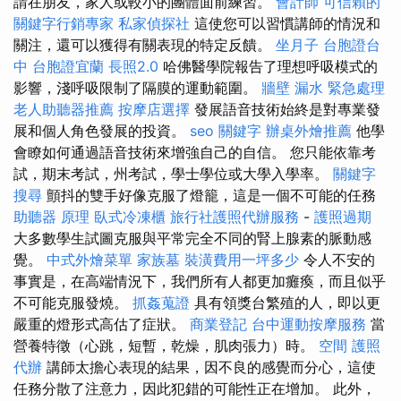
請在朋友，家人或較小的團體面前練習。
會計師
可信賴的
關鍵字行銷專家
私家偵探社
這使您可以習慣講師的情況和
關注，還可以獲得有關表現的特定反饋。
坐月子
台胞證台
中
台胞證宜蘭
長照2.0
哈佛醫學院報告了理想呼吸模式的
影響，淺呼吸限制了隔膜的運動範圍。
牆壁 漏水 緊急處理
老人助聽器推薦
按摩店選擇
發展語音技術始終是對專業發
展和個人角色發展的投資。
seo 關鍵字
辦桌外燴推薦
他學
會瞭如何通過語音技術來增強自己的自信。 您只能依靠考
試，期末考試，州考試，學士學位或大學入學率。
關鍵字
搜尋
顫抖的雙手好像克服了燈籠，這是一個不可能的任務
助聽器 原理
臥式冷凍櫃
旅行社護照代辦服務
-
護照過期
大多數學生試圖克服與平常完全不同的腎上腺素的脈動感
覺。
中式外燴菜單
家族墓
裝潢費用一坪多少
令人不安的
事實是，在高端情況下，我們所有人都更加癱瘓，而且似乎
不可能克服發燒。
抓姦蒐證
具有領獎台繁殖的人，即以更
嚴重的燈形式高估了症狀。
商業登記
台中運動按摩服務
當
營養特徵（心跳，短暫，乾燥，肌肉張力）時。
空間
護照
代辦
講師太擔心表現的結果，因不良的感覺而分心，這使
任務分散了注意力，因此犯錯的可能性正在增加。 此外，