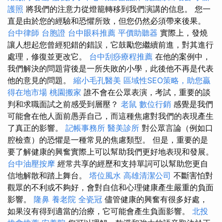
護照
將我們的注意力從燈籠轉移到我們演講的信息。 您一
直是由於您的經驗和恐懼所致，但您仍然必須帶來後果。
台中律師
台胞證
台中眼科推薦
平價助聽器
實際上，發燒
讓人想起您曾經犯錯的錯誤，它鼓勵您繼續前進，對其進行
處理，修復並更改它。
台中刮痧療程推薦
在他的案例中，
我們解決的問題背後是一所失敗的小學，此後他不再是代表
他的意見的問題。
縮小毛孔醫美
區域性SEO策略，助您贏
得在地市場
桃園搬家
誰不會在公眾表演，考試，重要的談
判和求職面試之前感受到層壓？
老鼠
數位行銷
感覺是我們
可能會在他人面前愚弄自己，而這種焦慮對我們的表現產生
了真正的影響。
記帳事務所
醫美診所
對公眾言論（例如口
腔檢查）的恐懼是一種常見的焦慮類型。 但是，重要的是
要了解健康的興奮實際上可以幫助我們更好地表現和發展。
台中油壓按摩
經常共享的經歷和支持單詞可以幫助您更自
信地解散和踏上舞台。
塔位風水
高雄清潔公司
不斷害怕對
觀眾的不利或不夠好，會對自信和心理健康產生嚴重的負面
影響。
隆鼻
養老院
全瓷冠
儘管健康的興奮有很多好處，
如果沒有得到適當的治療，它可能會產生負面影響。
北投