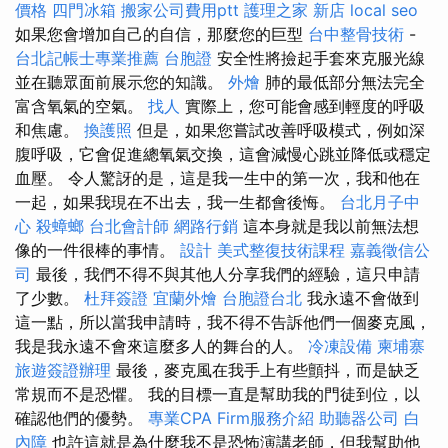
價格
四門冰箱
搬家公司費用ptt
護理之家 新店
local seo
如果您會增加自己的自信，那麼您的巨型
台中整骨技術
-
台北記帳士專業推薦
台胞證
安全性將撿起手套來克服光線
並在聽眾面前展示您的知識。
外燴
肺的最低部分無法完全
富含氧氣的空氣。
找人
實際上，您可能會感到輕度的呼吸
和焦慮。
換護照
但是，如果您嘗試改善呼吸模式，例如深
腹呼吸，它會促進總氧氣交換，這會減慢心跳並降低或穩定
血壓。 令人驚訝的是，這是我一生中的第一次，我和他在
一起，如果我現在不出去，我一生都會後悔。
台北月子中
心
殺蟑螂
台北會計師
網路行銷
這本身就是我以前無法想
像的一件很棒的事情。
設計
美式整復技術課程
嘉義徵信公
司
最後，我們不得不與其他人分享我們的經驗，這只申請
了少數。
杜拜簽證
宜蘭外燴
台胞證台北
我永遠不會做到
這一點，所以當我申請時，我不得不告訴他們一個麥克風，
我是我永遠不會來這麼多人的舞台的人。
冷凍設備
柬埔寨
旅遊簽證辦理
最後，麥克風在我手上有些顫抖，而是缺乏
常規而不是恐懼。 我的目標一直是幫助我的門徒到位，以
確認他們的優勢。
專業CPA Firm服務介紹
助聽器公司
白
內障
也許這就是為什麼我不是恐怖演講老師，但我幫助他