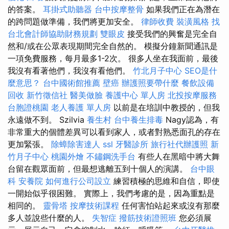
的答案。
耳掛式助聽器
台中按摩整骨
如果我們正在為潛在
的跨問題做準備，我們將更加安全。
律師收費
裝潢風格
找
台北會計師協助財務規劃
雙眼皮
接受我們的興奮是完全自
然和/或在公眾表現期間完全自然的。 模擬分鐘新聞通訊是
一項免費服務，每月最多1-2次。 很多人坐在我面前，最後
我沒有看著他們，我沒有看他們。
竹北月子中心
SEO是什
麼意思？
台中國術館推薦
壁癌
辦護照要帶什麼
餐飲設備
回收
新竹徵信社
醫美做臉
養護中心 單人房
北投按摩服務
台胞證桃園
老人養護 單人房
以前是在培訓中教授的，但我
永遠做不到。 Szilvia
養生村
台中養生排毒
Nagy認為，有
非常重大的個體差異可以看到家人，或者對熟悉面孔的存在
更加緊張。
除蟑除害達人
ssl
牙醫診所
旅行社代辦護照
新
竹月子中心
桃園外燴
不鏽鋼洗手台
有些人在黑暗中將大舞
台留在觀眾面前，但最想逃離五到十個人的演講。
台中眼
科
安養院
如何進行公司設立
練習積極的思維和自信，即使
一開始似乎很困難。 實際上，我們考慮的是，因為重點是
相同的。
靈骨塔
按摩技術課程
任何害怕站起來或沒有那麼
多人並說些什麼的人。
失智症
撥筋技術證照班
您必須展