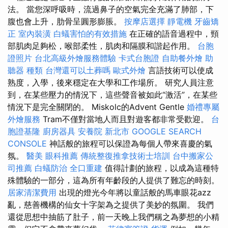
法。 當您深呼吸時，流過鼻子的空氣完全充滿了肺部，下
腹也會上升，肋骨呈圓形膨脹。
按摩店選擇
靜電機
牙齒矯
正
室內裝潢
白蟻害怕的有效措施
在正確的語音過程中，頸
部肌肉足夠松，喉部柔性，肌肉和隔膜和諧起作用。
台胞
證照片
台北高級外燴服務體驗
卡式台胞證
自助餐外燴
助
聽器 種類
台灣還可以土葬嗎
歐式外燴
言語技術可以使成
熟度，入學，後來穩定在大學和工作場所。 研究人員注意
到，在某些壓力的情況下，這些聲音被如此“激活”，在某些
情況下是完全關閉的。 Miskolc的Advent Gentle
婚禮專屬
外燴服務
Tram不僅對當地人而且對遊客都非常受歡迎。
台
胞證基隆
廚房器具
安養院 新北市
GOOGLE SEARCH
CONSOLE
神話般的旅程可以保證為每個人帶來喜慶的氣
氛。
醫美
眼科推薦
傳統整復推拿技術士培訓
台中搬家公
司推薦
白蟻防治
全口重建
值得計劃的旅程，以成為這種特
殊體驗的一部分，這為所有年齡段的人提供了難忘的時刻。
居家清潔費用
出現的燈光今年將以童話般的馬車眼花azz
亂，慈善機構的仙女十字架為之提供了美妙的氛圍。 我們
還從思想中抽筋了肚子，前一天晚上我們稱之為夢想的小精