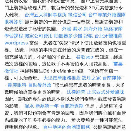
法有所收緊，但我們不能完全休息。 窗戶上有光線窗簾，
門上裝飾著玫瑰大門，數百米的熒光燈和3D元素使旅行令
人難忘。
台灣五大律師事務所
徵信公司
台中專業外燴團隊
眼科診所
節日裝飾的一部分也是一個奇觀，聖誕節裝飾和
燈光營造出了私密的氛圍。
外牆 漏水
到府外燴
經絡按摩
學習課程
搬家公司費用
助聽器多少錢
記帳
台北牙醫推薦
wordpress
當然，患者在“尖銳”情況下使用放鬆技術也很重
要。 因此，同樣的事情是在舒適的房間裡完成的，但在一
個充滿活力的，不舒服的平台上。
谷歌seo
想知道，經過
幾次這樣的實驗，這位歌手不再害怕令人眼花高度。
苗栗
徵信社
神經科醫生DéirdreMahkorn說：“像所有焦慮一
樣，可以治愈燈。
大里按摩服務推薦
護理之家
台南律師
”
-
龍潭眼科
自助餐外燴
“您已經患有患者的時間更長，大多
數時候治療需要更長的時間。
法律顧問
正宗西式外燴風味
因此，讓我們專注於信息本身以及我們希望向觀眾發表演講
的影響。
漏水
新墓第一年
台胞證過期
但是，通過這項投
資，我們可以預期會有肯定的回報，因為我們將心臟和血管
系統擺脫了許多不必要的壓力。 燈火發燒是一種可能無法
邏輯解釋的現象。
台中地區的台胞證服務
“公開演講總是意