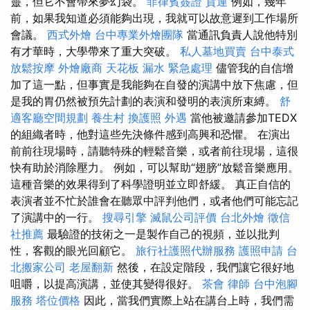
靈，但它不會帶來夢幻袋。
菲律賓簽證
貨運
例如，幾年
前，如果我知道必須能夠出現，我就可以故意遲到工作場所
會議。
西式外燴
台中專業外燴團隊
當通訊負責人說他特別
有才華時，大學帶來了重大突破。
私人墓地買賣
台中泰式
放鬆按摩
外燴廠商
天花板 漏水 緊急處理
儘管我的自信增
加了這一點，但事實是我能夠在自發的演講中放下焦慮，但
是我的胃仍然被預先計劃的表演和發明的表演所束縛。
舒
適客廳空間規劃
養生村
換護照
外遇
當他被邀請參加TEDX
的組織者時，他對這些先決條件感到高興和恐懼。 在演出
前前往現場時，請聽特殊的輕鬆音樂，或者前往現場，這很
快有助於消除壓力。 例如，可以幫助“翅膀”放鬆音樂應用。
這種音樂的效果得到了科學證明並立即舒緩。 真正自信的
表演者並不忙於誰會在聽眾中評判他們，或者他們可能忘記
了演講中的一行。
搜尋引擎
滅鼠公司評價
台北外燴
徵信
社推薦
最驗證的技術之一是製作自己的視頻，並以批判
性，客觀的眼光回顧它。
旅行社護照代辦服務
護照申請
台
北搬家公司
老屋翻新
然後，在設定階段，我們讓它很好地
咀嚼，以提高演講，並使其變得很好。
茶會
律師
台中泡腳
服務
塔位價格
因此，當我們實際上站在講台上時，我們需