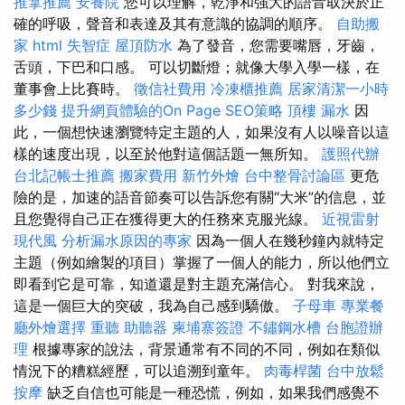
推拿推薦
安養院
您可以理解，乾淨和強大的語音取決於正
確的呼吸，聲音和表達及其有意識的協調的順序。
自助搬
家
html
失智症
屋頂防水
為了發音，您需要嘴唇，牙齒，
舌頭，下巴和口感。 可以切斷燈；就像大學入學一樣，在
董事會上比賽時。
徵信社費用
冷凍櫃推薦
居家清潔一小時
多少錢
提升網頁體驗的On Page SEO策略
頂樓 漏水
因
此，一個想快速瀏覽特定主題的人，如果沒有人以噪音以這
樣的速度出現，以至於他對這個話題一無所知。
護照代辦
台北記帳士推薦
搬家費用
新竹外燴
台中整骨討論區
更危
險的是，加速的語音節奏可以告訴您有關“大米”的信息，並
且您覺得自己正在獲得更大的任務來克服光線。
近視雷射
現代風
分析漏水原因的專家
因為一個人在幾秒鐘內就特定
主題（例如繪製的項目）掌握了一個人的能力，所以他們立
即看到它是可靠，知道還是對主題充滿信心。 對我來說，
這是一個巨大的突破，我為自己感到驕傲。
子母車
專業餐
廳外燴選擇
重聽 助聽器
柬埔寨簽證
不鏽鋼水槽
台胞證辦
理
根據專家的說法，背景通常有不同的不同，例如在類似
情況下的糟糕經歷，可以追溯到童年。
肉毒桿菌
台中放鬆
按摩
缺乏自信也可能是一種恐慌，例如，如果我們感覺不