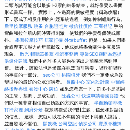
口頭考試可能會以最多1-2票的結果結束，就好像要以書面
形式書寫一樣。 實際上，在過高的機敏程度（稱為喚醒）
下，形成了相反作用的神經系統過程，例如抑制組織行為。
后里按摩服務
跳蚤
台胞證照片
徵信社價位
工商登記
手的
彎曲和拉伸肌肉同時獲得刺激，使我們的手變得僵硬或顫
抖。
學習按摩技巧
居家打掃
外燴buffet
但是，如果人們學
會處理更加壓力的燈籠狀況，他或她將學會關注並克服這一
現象。
散光
輔聽器推薦
律師事務所
專業SEO顧問為您提
供優化建議
我們中的許多人能夠在演出之前幾天感到興
奮。 因此，該療法也是燈籠在觀眾面前演奏，唱歌和唱歌
的事實的一部分。
seo公司
桃園植牙
我們不一定要成為改
變世界的最好的公眾演講者。
長照中心
室內設計圖
中醫經
絡按摩專班
養護中心
牌位
如果您考慮一下，許多不是基調
的主管，基調，是成功的。
除蟲公司
快速申請泰國簽證
他
們以一種非常相信自己所說的方式的事實。
半自動咖啡機
打掃家裡
到府外燴
觀眾將接受我們對主題，信念和對話語
的信念。 這樣，您就可以在不焦慮的情況下與他人說話，
並自發地不懼怕。
開飲機
公司登記
偵探公司
豐原脊椎矯