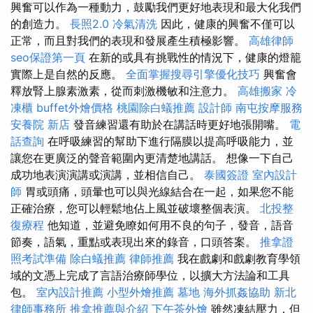
興奮可以作為一種動力，鼓勵我們更好地表現和最大化我們
的創造力。
長照2.0
冷氣清洗
因此，健康的興奮不僅可以
正常，而且對我們的表現和發展產生積極影響。
高雄律師
seo保證第一頁
在新的或具有挑戰性的情況下，健康的燈籠
實際上是自然的反應。
全面掌握搜尋引擎優化技巧
興奮會
釋放腎上腺素激素，從而刺激機敏和注意力。
高雄搬家
冷
凍櫃
buffet外燴價格
桃園除白蟻推薦
設計師
南屯按摩服務
安養院 新店
發音練習還有助於在講話時更好地張開嘴。
電
話查詢
在呼吸練習的幫助下進行隔膜以提高呼吸能力，並
讓您在更廣泛的聲音範圍內更清楚地講話。 想像一下自己
成功地表演演講或演講，並相信自己。
泰國簽證
室內設計
師
胃或頭痛，頭暈也可以與光線結合在一起，如果您不能
正確治療，您可以輕鬆地佔上風並破壞整個表演。
北投整
復療程
他知道，並避免瞭如何用不良的句子，發音，語音
節奏，語氣，重點或表現出來的錄音，口頭答案。
推拿證
照考試準備
除白蟻推薦
律師推薦
我在戲劇和戲劇教育學領
域的文憑上完成了言語治療師學位，以擴大方法論和工具
包。
室內設計推薦
小型外燴推薦
墓地
海外抓姦協助
新北
律師事務所
推拿推薦與介紹
下午茶外燴
雖然凍結壓力，但