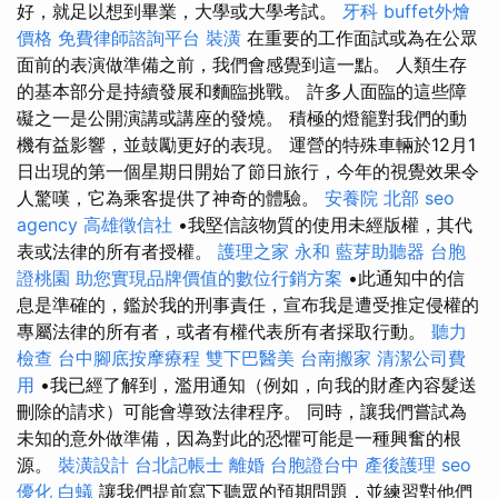
好，就足以想到畢業，大學或大學考試。
牙科
buffet外燴
價格
免費律師諮詢平台
裝潢
在重要的工作面試或為在公眾
面前的表演做準備之前，我們會感覺到這一點。 人類生存
的基本部分是持續發展和麵臨挑戰。 許多人面臨的這些障
礙之一是公開演講或講座的發燒。 積極的燈籠對我們的動
機有益影響，並鼓勵更好的表現。 運營的特殊車輛於12月1
日出現的第一個星期日開始了節日旅行，今年的視覺效果令
人驚嘆，它為乘客提供了神奇的體驗。
安養院 北部
seo
agency
高雄徵信社
•我堅信該物質的使用未經版權，其代
表或法律的所有者授權。
護理之家 永和
藍芽助聽器
台胞
證桃園
助您實現品牌價值的數位行銷方案
•此通知中的信
息是準確的，鑑於我的刑事責任，宣布我是遭受推定侵權的
專屬法律的所有者，或者有權代表所有者採取行動。
聽力
檢查
台中腳底按摩療程
雙下巴醫美
台南搬家
清潔公司費
用
•我已經了解到，濫用通知（例如，向我的財產內容髮送
刪除的請求）可能會導致法律程序。 同時，讓我們嘗試為
未知的意外做準備，因為對此的恐懼可能是一種興奮的根
源。
裝潢設計
台北記帳士
離婚
台胞證台中
產後護理
seo
優化
白蟻
讓我們提前寫下聽眾的預期問題，並練習對他們