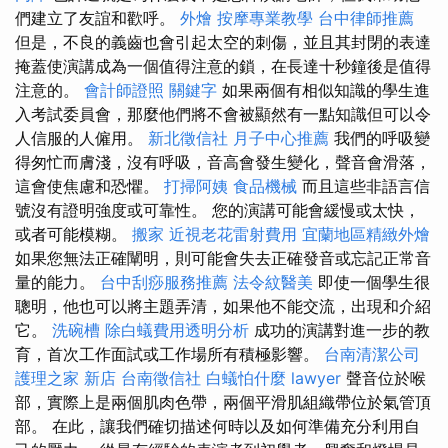
們建立了友誼和歡呼。
外燴
按摩專業教學
台中律師推薦
但是，不良的義齒也會引起太空的刺傷，並且其封閉的表達
掩蓋使演講成為一個值得注意的鎖，在長達十秒鐘後是值得
注意的。
會計師證照
關鍵字
如果兩個有相似知識的學生進
入考試委員會，那麼他們將不會被顯然有一點知識但可以令
人信服的人僱用。
新北徵信社
月子中心推薦
我們的呼吸變
得匆忙而膚淺，沒有呼吸，音高會發生變化，聲音會滑落，
這會使焦慮和恐懼。
打掃阿姨
食品機械
而且這些非語言信
號沒有證明強度或可靠性。 您的演講可能會緩慢或太快，
或者可能模糊。
搬家
近視老花雷射費用
宜蘭地區精緻外燴
如果您無法正確闡明，則可能會失去正確發音或忘記正常音
量的能力。
台中刮痧服務推薦
法令紋醫美
即使一個學生很
聰明，他也可以將主題弄清，如果他不能交流，出現和介紹
它。
洗碗槽
除白蟻費用透明分析
成功的演講對進一步的教
育，首次工作面試或工作場所有積極影響。
台南清潔公司
護理之家 新店
台南徵信社
白蟻怕什麼
lawyer
聲音位於喉
部，實際上是兩個肌肉色帶，兩個平滑肌組織帶位於氣管頂
部。 在此，讓我們確切描述何時以及如何準備充分利用自