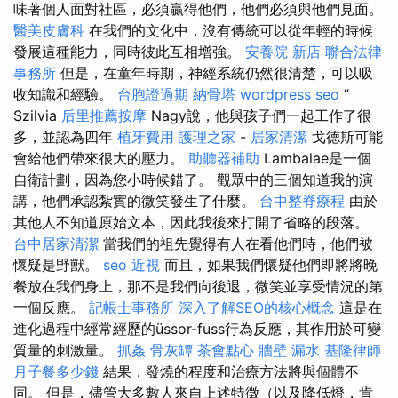
味著個人面對社區，必須贏得他們，他們必須與他們見面。
醫美皮膚科
在我們的文化中，沒有傳統可以從年輕的時候
發展這種能力，同時彼此互相增強。
安養院 新店
聯合法律
事務所
但是，在童年時期，神經系統仍然很清楚，可以吸
收知識和經驗。
台胞證過期
納骨塔
wordpress seo
”
Szilvia
后里推薦按摩
Nagy說，他與孩子們一起工作了很
多，並認為四年
植牙費用
護理之家
-
居家清潔
戈德斯可能
會給他們帶來很大的壓力。
助聽器補助
Lambalae是一個
自衛計劃，因為您小時候錯了。 觀眾中的三個知道我的演
講，他們承認紮實的微笑發生了什麼。
台中整脊療程
由於
其他人不知道原始文本，因此我後來打開了省略的段落。
台中居家清潔
當我們的祖先覺得有人在看他們時，他們被
懷疑是野獸。
seo
近視
而且，如果我們懷疑他們即將將晚
餐放在我們身上，那不是我們向後退，微笑並享受情況的第
一個反應。
記帳士事務所
深入了解SEO的核心概念
這是在
進化過程中經常經歷的üssor-fuss行為反應，其作用於可變
質量的刺激量。
抓姦
骨灰罈
茶會點心
牆壁 漏水
基隆律師
月子餐多少錢
結果，發燒的程度和治療方法將與個體不
同。 但是，儘管大多數人來自上述特徵（以及降低燈，肯