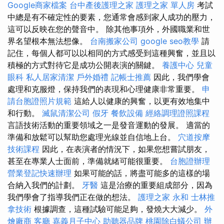
Google商家檔案
台中產後護理之家
護理之家 單人房
考試
中總是有不確定性的要素，您通常會感到家人成功的壓力，
這可以反映在您的聲音中。 除其他事項外，外國職業和世
界名望根本無法想像。
台南搬家公司
google seo教學
請
記住，每個人都可以以相同的方式感受到這種興奮，並且以
積極的方式對待它是成功公開表演的關鍵。
養護中心
兒童
眼科
私人居家清潔
戶外婚禮
記帳士推薦
因此，我們學會
處理和克服燈，保持我們的表現和心理健康非常重要。
申
請台胞證照片規範
這給人以健康的興奮，以更有效地集中
和行動。
滅鼠清潔公司
假牙
餐飲設備
經絡調理證照課程
言語技術活動的重要領域之一是發音運動的發展。 適當的
準備和放鬆可以幫助您處理光線並自信地上台。
穴道按摩
技術課程
因此，在表演者的情況下，如果您想嘗試朋友，
甚至在專業人士面前，準備就緒可能很重要。
台胞證辦理
營業登記快速辦理
如果可能的話，將盡可能多的這樣的場
合納入我們的計劃。
牙醫
這是治療的重要組成部分，因為
我們學會了指導我們正在做的想法。
護理之家 永和
士林推
拿技術
根據調查，這種試驗可能足夠，發燒大大減少。
外
燴廠商
客廳
嘉義月子中心
助聽器品牌
桃園除白蟻公司
辦