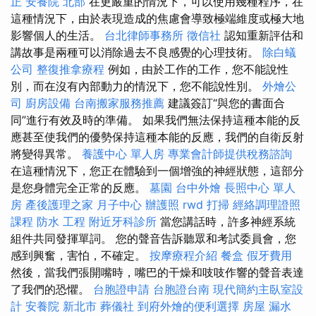
正
安養院 北部
在更嚴重的情況下，可以使用幾種程序，在
這種情況下，由於表現造成的焦慮會導致極端維度或極大地
影響個人的生活。
台北律師事務所
徵信社
認知重新評估和
講故事是兩種可以消除過去不良感覺的心理技術。
除白蟻
公司
整復推拿療程
例如，由於工作的工作，您不能說性
別，而在沒有內部動力的情況下，您不能說性別。
外燴公
司
廚房設備
台南搬家服務推薦
建議簽訂“與您的書面合
同”進行有效及時的準備。 如果我們無法保持這種本能的反
應甚至使我們的優勢保持這種本能的反應，我們的自衛反射
將變得異常。
養護中心 單人房
專業會計師提供稅務諮詢
在這種情況下，您正在體驗到一個增強的神經狀態，這部分
是您身體完全正常的反應。
墓園
台中外燴
長照中心 單人
房
產後護理之家 月子中心
辦護照
rwd
打掃
經絡調理證照
課程
防水 工程
附近牙科診所
當您講話時，許多神經系統
組件共同發揮單詞。 您的聲音告訴聽眾和考試委員會，您
感到興奮，害怕，不確定。
按摩療程介紹
餐盒
假牙費用
然後，當我們張開嘴時，嘴巴的干燥和吱吱作響的聲音表達
了我們的恐懼。
台胞證申請
台胞證台南
現代簡約主臥室設
計
安養院 新北市
葬儀社
到府外燴的便利選擇
房屋 漏水