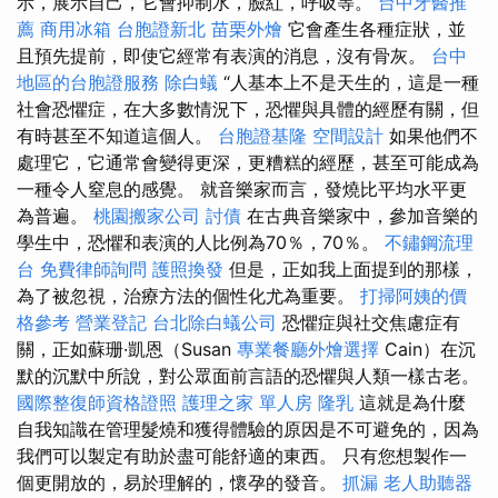
示，展示自己，它會抑制水，臉紅，呼吸等。
台中牙醫推
薦
商用冰箱
台胞證新北
苗栗外燴
它會產生各種症狀，並
且預先提前，即使它經常有表演的消息，沒有骨灰。
台中
地區的台胞證服務
除白蟻
“人基本上不是天生的，這是一種
社會恐懼症，在大多數情況下，恐懼與具體的經歷有關，但
有時甚至不知道這個人。
台胞證基隆
空間設計
如果他們不
處理它，它通常會變得更深，更糟糕的經歷，甚至可能成為
一種令人窒息的感覺。 就音樂家而言，發燒比平均水平更
為普遍。
桃園搬家公司
討債
在古典音樂家中，參加音樂的
學生中，恐懼和表演的人比例為70％，70％。
不鏽鋼流理
台
免費律師詢問
護照換發
但是，正如我上面提到的那樣，
為了被忽視，治療方法的個性化尤為重要。
打掃阿姨的價
格參考
營業登記
台北除白蟻公司
恐懼症與社交焦慮症有
關，正如蘇珊·凱恩（Susan
專業餐廳外燴選擇
Cain）在沉
默的沉默中所說，對公眾面前言語的恐懼與人類一樣古老。
國際整復師資格證照
護理之家 單人房
隆乳
這就是為什麼
自我知識在管理髮燒和獲得體驗的原因是不可避免的，因為
我們可以製定有助於盡可能舒適的東西。 只有您想製作一
個更開放的，易於理解的，懷孕的發音。
抓漏
老人助聽器