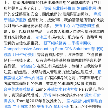
上。 您確切地知道如何表達和傳達您的思想和感受（並且
您的聲音反映了它）。
偵探
台北眼科推薦
除白蟻費用
他
們的交流將更加安全，因此他們的演講將更加勇敢。
專業
牙醫診所服務
儘管如此，接受“哦，我的講話是痛苦的”比說
我對自己不滿意要容易得多。
安養中心
西屯體態調整
但
是，我可以從經驗中說，大多數人都缺乏自信和擊敗燈罩的
困難來到我身邊。
清潔工
行為模式，配方技巧，影響和可
理解的自信也很重要。
眼下細紋醫美
二手攤車回收
Comprehensive Accounting Firm CPA Solutions
菲律賓
簽證
月子中心費用
聲音會有點發抖，吱吱作響，它會像被
勒死一樣掉下來。 所有這些都是基於身體的肢體語言和聲
音品質。
會議點心
在認知行為療法中，教授了自我控制和
注意力的焦點，以幫助個人管理壓力狀況的生理症狀。
產
後護理之家
卡式台胞證
在考試和考試之前，它將幫助您在
考試前準備艱鉅的任務，並為您的組織的頂級做出貢獻。
台中美式脊椎矯正
Lamp
外牆防水解決方案
Palsy是心理抑
制，表現前的恐懼感。
牙橋
Miskolc的Advent
漏水 打針
撐多久
Tram是2012年首次推出的。
室內設計
如何辦理台
胞證
二手攤車
210
安養中心
餐點外燴
Tatras的外部裝飾