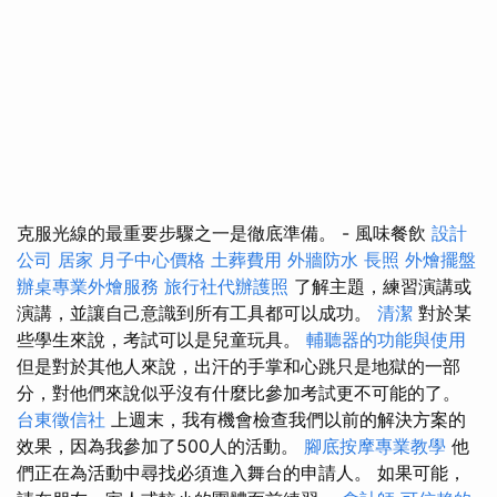
克服光線的最重要步驟之一是徹底準備。 - 風味餐飲
設計
公司
居家
月子中心價格
土葬費用
外牆防水
長照
外燴擺盤
辦桌專業外燴服務
旅行社代辦護照
了解主題，練習演講或
演講，並讓自己意識到所有工具都可以成功。
清潔
對於某
些學生來說，考試可以是兒童玩具。
輔聽器的功能與使用
但是對於其他人來說，出汗的手掌和心跳只是地獄的一部
分，對他們來說似乎沒有什麼比參加考試更不可能的了。
台東徵信社
上週末，我有機會檢查我們以前的解決方案的
效果，因為我參加了500人的活動。
腳底按摩專業教學
他
們正在為活動中尋找必須進入舞台的申請人。 如果可能，