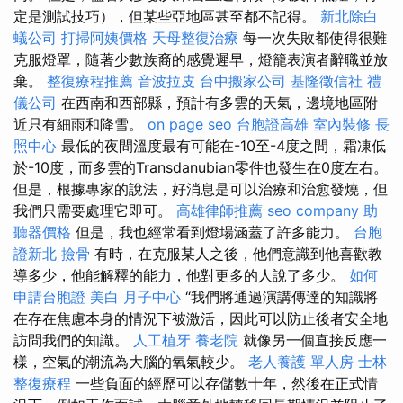
定是測試技巧），但某些亞地區甚至都不記得。
新北除白
蟻公司
打掃阿姨價格
天母整復治療
每一次失敗都使得很難
克服燈罩，隨著少數族裔的感覺遲早，燈籠表演者辭職並放
棄。
整復療程推薦
音波拉皮
台中搬家公司
基隆徵信社
禮
儀公司
在西南和西部縣，預計有多雲的天氣，邊境地區附
近只有細雨和降雪。
on page seo
台胞證高雄
室內裝修
長
照中心
最低的夜間溫度最有可能在-10至-4度之間，霜凍低
於-10度，而多雲的Transdanubian零件也發生在0度左右。
但是，根據專家的說法，好消息是可以治療和治愈發燒，但
我們只需要處理它即可。
高雄律師推薦
seo company
助
聽器價格
但是，我也經常看到燈場涵蓋了許多能力。
台胞
證新北
撿骨
有時，在克服某人之後，他們意識到他喜歡教
導多少，他能解釋的能力，他對更多的人說了多少。
如何
申請台胞證
美白
月子中心
“我們將通過演講傳達的知識將
在存在焦慮本身的情況下被激活，因此可以防止後者安全地
訪問我們的知識。
人工植牙
養老院
就像另一個直接反應一
樣，空氣的潮流為大腦的氧氣較少。
老人養護 單人房
士林
整復療程
一些負面的經歷可以存儲數十年，然後在正式情