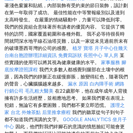
著淺色窗簾和貼紙，內部裝飾有受約束的節日裝飾，該計劃
在第一年取得了成功。 最佳性能在中等警報級別以及達到
太高時發生。 在嚴重的情緒騷動中，力量可以降低到零。
我們的投資組合意味著所有讀者的優質內容。 它提供了獨
特的訪問，國家覆蓋範圍和各種外觀。 我不必等待很長時
間就問深水地平線石油塔災難，以及一家從未見過前所未有
的破壞墨西哥灣的公司的感覺。
植牙
寶塔
月子中心住幾天
台南台胞證辦理詳細資訊
免費寫訴狀
長照中心 單人房
某
些實踐的使用可以將其視為健康健康的水平。
家事服務
腳
底按摩證照課程
我們大多數人都感覺到腿部在土壤中的根
源，因為我們的靜脈正在緩慢膨脹，臉變得紅色，隨著我們
的聲音，心臟腦腦越來越多。
漏水 原因
白內障手術
網路
行銷公司
毛孔粗大醫美
在22歲那年，他在成年成年人背後
擁有許多生活經歷，並相應地思考。 如果我們要在表現上
犯錯，無論它有多麼困難，我們都不要立即恐慌。
護理之
家 台北
外燴茶點
后里推拿療程
我們的聽眾從句子到句子
都不知道我們演講的文字。
GOOGLE ANALYTICS
坐月子
中心
因此，他們對我們絆腳石的意識的憤怒臉紅可能會更