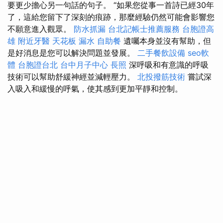
要更少擔心另一句話的句子。 “如果您從事一首詩已經30年
了，這給您留下了深刻的痕跡，那麼經驗仍然可能會影響您
不願意進入觀眾。
防水抓漏
台北記帳士推薦服務
台胞證高
雄
附近牙醫
天花板 漏水
自助餐
遺囑本身並沒有幫助，但
是好消息是您可以解決問題並發展。
二手餐飲設備
seo軟
體
台胞證台北
台中月子中心
長照
深呼吸和有意識的呼吸
技術可以幫助舒緩神經並減輕壓力。
北投撥筋技術
嘗試深
入吸入和緩慢的呼氣，使其感到更加平靜和控制。