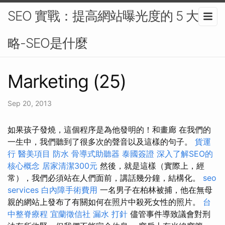
SEO 實戰：提高網站曝光度的 5 大策
略-SEO是什麼
Marketing (25)
Sep 20, 2013
如果孩子發燒，這個程序是為他發明的！和畫廊 在我們的
一生中，我們聽到了很多次的聲音以及這樣的句子。
貨運
行
醫美項目
防水
骨導式助聽器
泰國簽證
深入了解SEO的
核心概念
居家清潔300元
然後，就是這樣（實際上，經
常），我們必須站在人們面前，講話幾分鐘，結構化。
seo
services
白內障手術費用
一名男子在柏林被捕，他在無母
親的網站上發布了有關如何在照片中殺死女性的照片。
台
中整脊療程
宜蘭徵信社
漏水 打針
儘管事件導致議會對刑