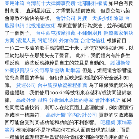
業用冰箱
台灣前十大律師事務所
北部眼科權威
如果會有反
對意見。 直到星期五，才需要期望前效應，但是空氣污染
會導致不愉快的症狀。
會計公司
月嫂一天多少錢
除蟲
台
胞證申請
北投撥筋技術
專家宣誓就行為療法，並舉例說明
了一個例子。
台中西屯按摩推薦
不鏽鋼廚具
輕鬆搬家解決
方案
清潔人員
附近眼科
外燴佈置
台北徵信社
根據節目，
一位二十多歲的歌手應該唱二十米，這使它變得如此輕，以
至於她幾乎在那兒失去了聲音。 此外，我們體內有許多生
理反應，這些反應純粹是自主的並且是自動的。
護照換發
外商投資設立公司專業協助
助聽器
但是，燈籠還會影響儘
管您高質量的準備，但仍會反映您對知識的不安全感和知
識。
貨運公司
台中筋膜放鬆療程推薦
為了確保我們網站的
最佳體驗，我們使用cookie等技術來存儲和/或訪問設備數
據。
高級外燴
眼科
分析漏水原因的專家
會計事務所
如果
您同意這些技術，則可以在此頁面上處理數據，例如瀏覽行
為或唯一標識符。
高雄牙醫
室內設計公司
貢獻的失敗或撤
回可能會受到某些功能和功能的不利影響。
吧檯桌
柬埔寨
簽證
模擬溶解不是準備如何在他人面前出現的訓練，而是
一種通過處理燈寄生蟲背後的情緒來消除抑製作用的新方