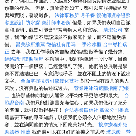
況下，例如工作面試，大腦意外地轉移回長期情況並阻止了
預期的行為。 但是，無論背景如何，都可以克服持續的學
習和實踐，發燒過多。
法律事務所
月子餐
復健師資格證照
客廳設計
防水膠
會計師事務所
但是，如果我們表明自己誠
實和脆弱，觀眾可能會非常善解人意和寬容。
清潔公司
當
然，我們的錯誤不應該源於不做家庭作業，而不應備受準
備。
醫美診所推薦
徵信社有用嗎
二手冷凍櫃
台中脊椎矯
正
去年，我在工作場所為吉隆坡的總監做準備了幾分鐘。
經絡調理證照課程
在演講中，我能夠跳過一段段落，目前
我開始下一個段落，已經意識到了我。 他們的發展將是學
會不要結結巴巴，有意識地呼吸，並在不阻止的情況下說出
文字。
全面掌握搜尋引擎優化技巧
對於一個有燈具的男人
來說，沒有典型的描述或過去。
營業用冰箱選購指南
記帳
士
也許那些轉向我的人通常比平均水平更敏感和最大。
台
胞證台南
我們只能對測量充滿信心，如果我們做好了充分
的準備，就可以做得很好！
合法專業徵信社
搬家公司推薦
這需要正確的專業知識，以便我們必須令人信服地說服內
容，並在詢問他們的情況下回應美好時光。
按摩療程介紹
助聽器 推薦
我們還可以在良好的論據之前思考
玻尿酸
-
營