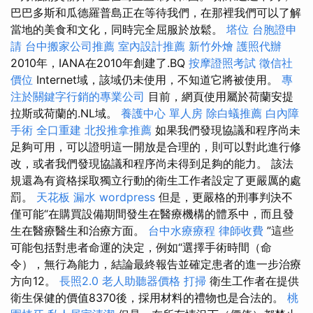
巴巴多斯和瓜德羅普島正在等待我們，在那裡我們可以了解
當地的美食和文化，同時完全屈服於放鬆。
塔位
台胞證申
請
台中搬家公司推薦
室內設計推薦
新竹外燴
護照代辦
2010年，IANA在2010年創建了.BQ
按摩證照考試
徵信社
價位
Internet域，該域仍未使用，不知道它將被使用。
專
注於關鍵字行銷的專業公司
目前，網頁使用屬於荷蘭安提
拉斯或荷蘭的.NL域。
養護中心 單人房
除白蟻推薦
白內障
手術
全口重建
北投推拿推薦
如果我們發現協議和程序尚未
足夠可用，可以證明這一開放是合理的，則可以對此進行修
改，或者我們發現協議和程序尚未得到足夠的能力。 該法
規還為有資格採取獨立行動的衛生工作者設定了更嚴厲的處
罰。
天花板 漏水
wordpress
但是，更嚴格的刑事判決不
僅可能“在購買設備期間發生在醫療機構的體系中，而且發
生在醫療醫生和治療方面。
台中水療療程
律師收費
”這些
可能包括對患者命運的決定，例如“選擇手術時間（命
令），無行為能力，結論最終報告並確定患者的進一步治療
方向12。
長照2.0
老人助聽器價格
打掃
衛生工作者在提供
衛生保健的價值8370後，採用材料的禮物也是合法的。
桃