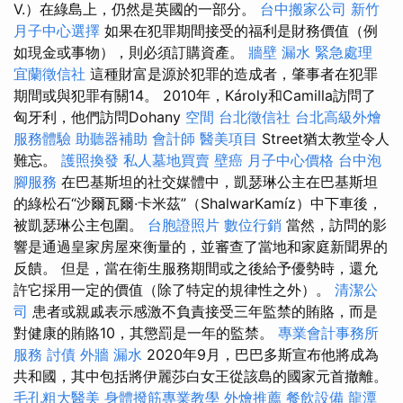
V.）在綠島上，仍然是英國的一部分。
台中搬家公司
新竹
月子中心選擇
如果在犯罪期間接受的福利是財務價值（例
如現金或事物），則必須訂購資產。
牆壁 漏水 緊急處理
宜蘭徵信社
這種財富是源於犯罪的造成者，肇事者在犯罪
期間或與犯罪有關14。 2010年，Károly和Camilla訪問了
匈牙利，他們訪問Dohany
空間
台北徵信社
台北高級外燴
服務體驗
助聽器補助
會計師
醫美項目
Street猶太教堂令人
難忘。
護照換發
私人墓地買賣
壁癌
月子中心價格
台中泡
腳服務
在巴基斯坦的社交媒體中，凱瑟琳公主在巴基斯坦
的綠松石“沙爾瓦爾·卡米茲”（ShalwarKamíz）中下車後，
被凱瑟琳公主包圍。
台胞證照片
數位行銷
當然，訪問的影
響是通過皇家房屋來衡量的，並審查了當地和家庭新聞界的
反饋。 但是，當在衛生服務期間或之後給予優勢時，還允
許它採用一定的價值（除了特定的規律性之外）。
清潔公
司
患者或親戚表示感激不負責接受三年監禁的賄賂，而是
對健康的賄賂10，其懲罰是一年的監禁。
專業會計事務所
服務
討債
外牆 漏水
2020年9月，巴巴多斯宣布他將成為
共和國，其中包括將伊麗莎白女王從該島的國家元首撤離。
毛孔粗大醫美
身體撥筋專業教學
外燴推薦
餐飲設備
龍潭