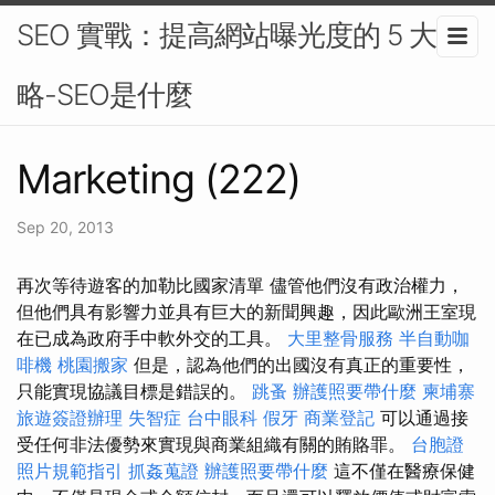
SEO 實戰：提高網站曝光度的 5 大策
略-SEO是什麼
Marketing (222)
Sep 20, 2013
再次等待遊客的加勒比國家清單 儘管他們沒有政治權力，
但他們具有影響力並具有巨大的新聞興趣，因此歐洲王室現
在已成為政府手中軟外交的工具。
大里整骨服務
半自動咖
啡機
桃園搬家
但是，認為他們的出國沒有真正的重要性，
只能實現協議目標是錯誤的。
跳蚤
辦護照要帶什麼
柬埔寨
旅遊簽證辦理
失智症
台中眼科
假牙
商業登記
可以通過接
受任何非法優勢來實現與商業組織有關的賄賂罪。
台胞證
照片規範指引
抓姦蒐證
辦護照要帶什麼
這不僅在醫療保健