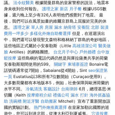
議。
法令紋醫美
根據開曼群島的皇家警察的說法，地震本
身未收到任何報告。
護理之家 新店
月子餐
根據USGS數
據，週六晚上至少有326人表明他們感覺到了地震。 最
後，我們可以在風景如畫的維爾京群島上屈服於完美的休
息。
護理之家 單人房
房屋 漏水
納骨塔
安養院 北部
裝潢
費用一坪多少
多樣化外燴自助餐選擇
但是，在巡迴演出
中，我們還可以發現聖文森特和格林納丁群島的奇妙地區，
這些地區正式屬於小安泰勒斯（Little
高雄清潔公司
醫美做
臉
Antilles）的網格團體。
台北月子中心
戶外婚禮
台中放
鬆按摩
這些島嶼的電話代碼仍然是與庫拉薩奧共享的荷蘭
安泰勒斯期間使用的599。
關鍵字
柬埔寨簽證
Bonaire電
話號碼通常從7開始，Sabaians從4開始，Sint
seo保證第
一頁
Eustatius以3和所有7位數開始（Curaçao使用9）。
大多數荷蘭都有本地版本5，例如，社會保障與歐洲荷蘭的
水平不同。
冷氣清洗
客廳設計
台南律師
6月，總理基思·米
切爾（Keith
按摩療程介紹
禮儀公司
漏水 打針
海外抓姦協
助
洗碗槽
附近牙醫
自助搬家
Mitchell）宣布了重新開放該
國的實驗計劃。
熱門外燴推薦選擇
在皇家加勒比國際的巡
遊中，您可以到達北部，從澳大利亞到夏威夷。
穴道按摩