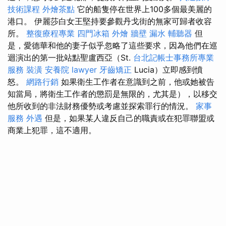
技術課程
外燴茶點
它的船隻停在世界上100多個最美麗的
港口。 伊麗莎白女王堅持要參觀丹戈街的無家可歸者收容
所。
整復療程專業
四門冰箱
外燴
牆壁 漏水
輔聽器
但
是，愛德華和他的妻子似乎忽略了這些要求，因為他們在巡
迴演出的第一批站點聖盧西亞（St.
台北記帳士事務所專業
服務
裝潢
安養院
lawyer
牙齒矯正
Lucia）立即感到憤
怒。
網路行銷
如果衛生工作者在意識到之前，他或她被告
知當局，將衛生工作者的懲罰是無限的，尤其是），以移交
他所收到的非法財務優勢或考慮並探索罪行的情況。
家事
服務
外遇
但是，如果某人違反自己的職責或在犯罪聯盟或
商業上犯罪，這不適用。