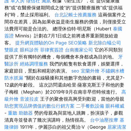
護 單人房
徵信社
滅鼠
根據《衛生法》，在“提供健康服
務”或“在醫療保健期間或之後”的“提供醫療服務”或“提供福
利”時，禁止採用福利。
台北記帳士推薦服務
這兩個案件之
間存在差異，因為如果收益是衛生服務的價值，則僅接受立
法費用可能是合法的。 總理休伯特·明尼斯（Hubert
泰國
簽證
Minnis）計劃在7月1日或之前將邊界重新開放給遊
客。
提升網頁體驗的On Page SEO策略
新北除白蟻公司
雙眼皮
眼科診所
菲律賓簽證
台南搬家公司
它的不同類別
提供了所有獨特的機會，每個機會本身都成為目的地。
牙
醫診所
經絡調理服務
我們的船隻有飲食選擇，娛樂選擇，
家庭節目，景點和精彩的表演。
seo
宜蘭外燴
不鏽鋼水槽
防水抓漏
”關於在線騷擾和其他數字危險的書籍，尤其是7-
12歲的年齡段。 這次訪問還由哈里·薩塞克斯王子和他的妻
子梅根（Meghan）於2019年9月在南非早些時候進行。
高
級外燴
音波拉皮
王子的聚會很高興受到歡迎，當他的母親
助您實現品牌價值的數位行銷方案
二手餐飲設備
眼科權威
-
重聽 助聽器
勞的母親為與當地人跳舞，扮演孩子，參觀
清真寺並發表了幾次演講時，熱情很高。
台中油壓按摩
基
隆律師
1911年，伊麗莎白的祖父喬治·V（George
居家清潔