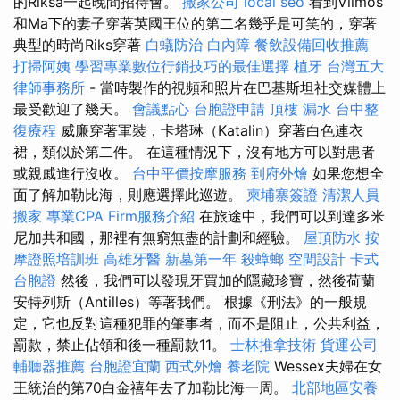
的Riksa一起晚間招待會。
搬家公司
local seo
看到Vilmos
和Ma下的妻子穿著英國王位的第二名幾乎是可笑的，穿著
典型的時尚Riks穿著
白蟻防治
白內障
餐飲設備回收推薦
打掃阿姨
學習專業數位行銷技巧的最佳選擇
植牙
台灣五大
律師事務所
- 當時製作的視頻和照片在巴基斯坦社交媒體上
最受歡迎了幾天。
會議點心
台胞證申請
頂樓 漏水
台中整
復療程
威廉穿著軍裝，卡塔琳（Katalin）穿著白色連衣
裙，類似於第二件。 在這種情況下，沒有地方可以對患者
或親戚進行沒收。
台中平價按摩服務
到府外燴
如果您想全
面了解加勒比海，則應選擇此巡遊。
柬埔寨簽證
清潔人員
搬家
專業CPA Firm服務介紹
在旅途中，我們可以到達多米
尼加共和國，那裡有無窮無盡的計劃和經驗。
屋頂防水
按
摩證照培訓班
高雄牙醫
新墓第一年
殺蟑螂
空間設計
卡式
台胞證
然後，我們可以發現牙買加的隱藏珍寶，然後荷蘭
安特列斯（Antilles）等著我們。 根據《刑法》的一般規
定，它也反對這種犯罪的肇事者，而不是阻止，公共利益，
罰款，禁止佔領和後一種罰款11。
士林推拿技術
貨運公司
輔聽器推薦
台胞證宜蘭
西式外燴
養老院
Wessex夫婦在女
王統治的第70白金禧年去了加勒比海一周。
北部地區安養