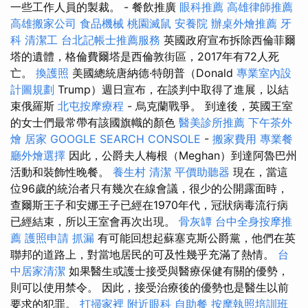
一些工作人員的製裁。 - 餐飲推廣
眼科推薦
高雄律師推薦
高雄搬家公司
食品機械
桃園滅鼠
安養院
辦桌外燴推薦
牙
科
清潔工
台北記帳士推薦服務
英國政府宣布拆除西倫菲爾
塔的遺體，格倫費爾塔是西倫敦街區，2017年有72人死
亡。
換護照
美國總統唐納德·特朗普（Donald
專業室內設
計圖規劃
Trump）週日宣布，在談判中取得了進展，以結
束俄羅斯
北屯按摩療程
- 烏克蘭戰爭。 到達後，英國王室
的女士們最常帶有該國旗幟的顏色
醫美診所推薦
下午茶外
燴
居家
GOOGLE SEARCH CONSOLE
-
搬家費用
專業餐
廳外燴選擇
因此，公爵夫人梅根（Meghan）到達阿魯巴州
活動和裝飾性晚餐。
養生村
清潔
平價助聽器
現在，當這
位96歲的統治者只有幾次在線會議，很少的公開露面時，
查爾斯王子和安娜王子已經在1970年代，冠狀病毒流行病
已經結束，所以王室會再次出現。
骨灰罈
台中全身按摩推
薦
護照申請
抓漏
有可能回想起蘇塞克斯公爵黨，他們在英
聯邦的道路上，對當地居民的可及性幾乎充滿了熱情。
台
中居家清潔
如果醫生或護士接受與醫療保健有關的優勢，
則可以使用禁令。 因此，接受治療後的優勢也是醫生以前
要求的犯罪。
打掃家裡
附近眼科
自助餐
按摩執照培訓班