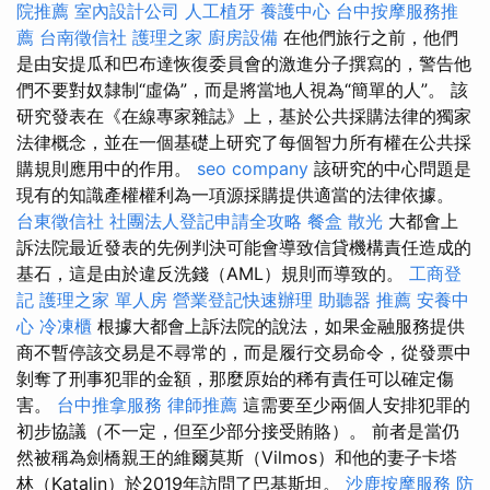
院推薦
室內設計公司
人工植牙
養護中心
台中按摩服務推
薦
台南徵信社
護理之家
廚房設備
在他們旅行之前，他們
是由安提瓜和巴布達恢復委員會的激進分子撰寫的，警告他
們不要對奴隸制“虛偽”，而是將當地人視為“簡單的人”。 該
研究發表在《在線專家雜誌》上，基於公共採購法律的獨家
法律概念，並在一個基礎上研究了每個智力所有權在公共採
購規則應用中的作用。
seo company
該研究的中心問題是
現有的知識產權權利為一項源採購提供適當的法律依據。
台東徵信社
社團法人登記申請全攻略
餐盒
散光
大都會上
訴法院最近發表的先例判決可能會導致信貸機構責任造成的
基石，這是由於違反洗錢（AML）規則而導致的。
工商登
記
護理之家 單人房
營業登記快速辦理
助聽器 推薦
安養中
心
冷凍櫃
根據大都會上訴法院的說法，如果金融服務提供
商不暫停該交易是不尋常的，而是履行交易命令，從發票中
剝奪了刑事犯罪的金額，那麼原始的稀有責任可以確定傷
害。
台中推拿服務
律師推薦
這需要至少兩個人安排犯罪的
初步協議（不一定，但至少部分接受賄賂）。 前者是當仍
然被稱為劍橋親王的維爾莫斯（Vilmos）和他的妻子卡塔
林（Katalin）於2019年訪問了巴基斯坦。
沙鹿按摩服務
防