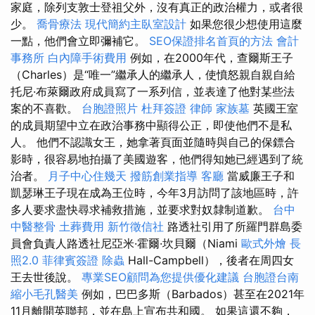
家庭，除列支敦士登祖父外，沒有真正的政治權力，或者很
少。
喬骨療法
現代簡約主臥室設計
如果您很少想使用這麼
一點，他們會立即彌補它。
SEO保證排名首頁的方法
會計
事務所
白內障手術費用
例如，在2000年代，查爾斯王子
（Charles）是“唯一”繼承人的繼承人，使憤怒親自親自給
托尼·布萊爾政府成員寫了一系列信，並表達了他對某些法
案的不喜歡。
台胞證照片
杜拜簽證
律師
家族墓
英國王室
的成員期望中立在政治事務中顯得公正，即使他們不是私
人。 他們不認識女王，她拿著頁面並隨時與自己的保鏢合
影時，很容易地拍攝了美國遊客，他們得知她已經遇到了統
治者。
月子中心住幾天
撥筋創業指導
客廳
當威廉王子和
凱瑟琳王子現在成為王位時，今年3月訪問了該地區時，許
多人要求盡快尋求補救措施，並要求對奴隸制道歉。
台中
中醫整骨
土葬費用
新竹徵信社
路透社引用了所羅門群島委
員會負責人路透社尼亞米·霍爾·坎貝爾（Niami
歐式外燴
長
照2.0
菲律賓簽證
除蟲
Hall-Campbell），後者在周四女
王去世後說。
專業SEO顧問為您提供優化建議
台胞證台南
縮小毛孔醫美
例如，巴巴多斯（Barbados）甚至在2021年
11月離開英聯邦，並在島上宣布共和國。 如果這還不夠，