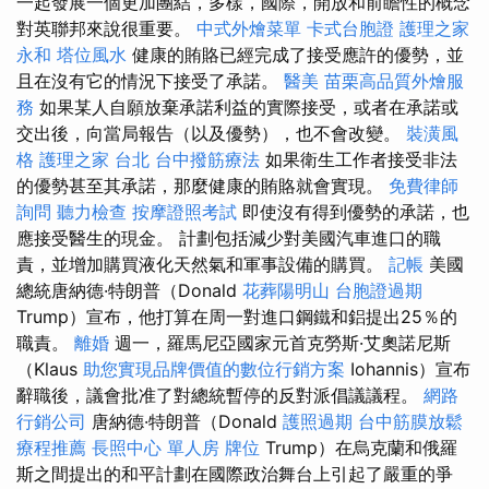
一起發展一個更加團結，多樣，國際，開放和前瞻性的概念
對英聯邦來說很重要。
中式外燴菜單
卡式台胞證
護理之家
永和
塔位風水
健康的賄賂已經完成了接受應許的優勢，並
且在沒有它的情況下接受了承諾。
醫美
苗栗高品質外燴服
務
如果某人自願放棄承諾利益的實際接受，或者在承諾或
交出後，向當局報告（以及優勢），也不會改變。
裝潢風
格
護理之家 台北
台中撥筋療法
如果衛生工作者接受非法
的優勢甚至其承諾，那麼健康的賄賂就會實現。
免費律師
詢問
聽力檢查
按摩證照考試
即使沒有得到優勢的承諾，也
應接受醫生的現金。 計劃包括減少對美國汽車進口的職
責，並增加購買液化天然氣和軍事設備的購買。
記帳
美國
總統唐納德·特朗普（Donald
花葬陽明山
台胞證過期
Trump）宣布，他打算在周一對進口鋼鐵和鋁提出25％的
職責。
離婚
週一，羅馬尼亞國家元首克勞斯·艾奧諾尼斯
（Klaus
助您實現品牌價值的數位行銷方案
Iohannis）宣布
辭職後，議會批准了對總統暫停的反對派倡議議程。
網路
行銷公司
唐納德·特朗普（Donald
護照過期
台中筋膜放鬆
療程推薦
長照中心 單人房
牌位
Trump）在烏克蘭和俄羅
斯之間提出的和平計劃在國際政治舞台上引起了嚴重的爭