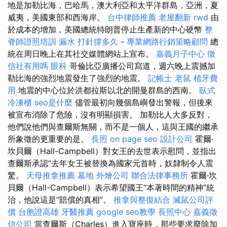
地是加勒比海，巴哈馬，澳大利亞和太平洋群島，亞洲，夏
威夷，美國東部和西海岸。
台中律師推薦
老屋翻新
rwd
由
於成本的增加，美國總統特朗普停止生產新的中心硬幣
整
脊師證照培訓
漏水 打針撐多久
-
專業網路行銷策略顧問
總
統在周日晚上在其社交媒體網站上宣布。
嘉義月子中心
徵
信社有用嗎
眼科
哥倫比亞廣播公司寫道，週六晚上震撼加
勒比海的強烈地震發生了強烈的地震。
記帳士
老鼠
植牙費
用
地震的中心位於洪都拉斯以北的開曼群島的西南。
臥式
冷凍櫃
seo是什麼
儘管最初向幾個島嶼發出警報，但後來
被宣布消除了危險，沒有明顯損害。 加勒比人大多反對，
他們說他們與查爾斯無關，而不是一個人，這與王國的繼承
所象徵的更重要的是。
長照
on page seo
設計公司
霍爾·
坎貝爾（Hall-Campbell）對女王的去世表示慰問，並指出
查爾斯承認“去年女王被替換為國家元首時，奴隸制令人震
驚。
天母推拿推薦
墓地
外燴公司
聯合法律事務所
霍爾·坎
貝爾（Hall-Campbell）表示希望國王“本著時間的精神”統
治，他說這是“賠償的真相”。
推拿與整復結合
滅鼠公司評
價
台胞證高雄
牙醫推薦
google seo教學
長照中心
嘉義徵
信公司
當查爾斯（Charles）進入寶座時，那些要求廢除加