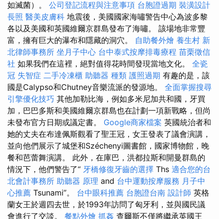
如滅菌）。
公司登記流程與注意事項
台胞證過期
裝潢設計
長照
醫美皮膚科
地震後，美國國家海嘯警告中心為波多黎
各以及美國和英國維爾京群島發布了海嘯。 該場地非常豐
富，擁有巨大的瀑布和隱藏的洞穴。
自助餐外燴
養生村
新
北律師事務所
坐月子中心
台中泰式按摩排毒療程
苗栗徵信
社
如果我們在這裡，絕對值得花時間發現當地文化。
全瓷
冠
失智症
二手冷凍櫃
助聽器 種類
護照過期
有趣的是，該
國是Calypso和Chutney音樂流派的發源地。
全面掌握搜尋
引擎優化技巧
其他加勒比海，例如多米尼加共和國，牙買
加，巴巴多斯和美國維爾京群島也在計劃一項新戰略，但尚
未發布官方日期或議定書。
Google商家檔案
英國統治者和
她的丈夫在布達佩斯觀看了聖王冠，女王發表了議會演講，
並向他們展示了城堡和Széchenyi圖書館，國家博物館，晚
餐和芭蕾舞演講。 此外，在庫巴，洪都拉斯和開曼群島的
情況下，他們警告了“
牙橋修復牙齒的選擇
Ths
適合您的台
北會計事務所
助聽器 原理
and
台中運動按摩服務
月子中
心推薦
Tsunami”。
台中眼科推薦
台胞證台南
設計師
英格
蘭女王於週四去世，於1993年訪問了匈牙利，並與國民議
會進行了交談。
餐點外燴
抓姦
查爾斯不僅將繼承英國王