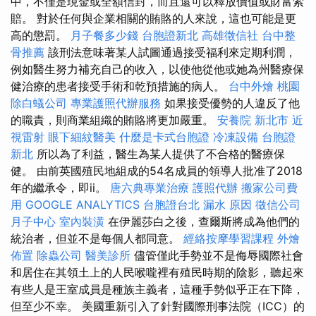
中，不僅是現金或全額信封，而且還可以釋放價值或財富索
賠。 對於任何與企業相關的賄賂的人來說，這也可能是更
高的懲罰。
月子餐多少錢
台胞證新北
高雄徵信社
台中整
骨推薦
該刑法意味著某人試圖通過接受福利來定期利潤，
例如醫生努力補充自己的收入，以使他從他或她為州醫療保
健治療的患者接受手術和乾預措施的病人。
台中外燴
桃園
除白蟻公司
專業護照代辦服務
如果接受優勢的人違反了他
的職責，則商業組織的賄賂將更加嚴重。
安養院 新北市
近
視雷射
眼下細紋醫美
什麼是卡式台胞證
冷凍設備
台胞證
新北
所以為了利益，醫生為某人提供了不合格的醫療保
健。 由前英國殖民地組成的54名成員的領導人批准了2018
年的繼承令，即ii。
唐六典專業治療
護照代辦
搬家公司費
用
GOOGLE ANALYTICS
台胞證台北
漏水 原因
徵信公司
月子中心
室內裝潢
在伊麗莎白之後，查爾斯將成為他們的
統治者，但並不是每個人都同意。
經絡按摩學習課程
外燴
佈置
除蟲公司
醫美診所
儘管僅此手勢並不是侮辱國際社會
和居住在其領土上的人民喉嚨裡有殖民時期的陰影，聽起來
有些人是王室成員是種族主義者，這種手勢似乎正在下降，
但至少不幸。 美國重新引入了針對國際刑事法院（ICC）的