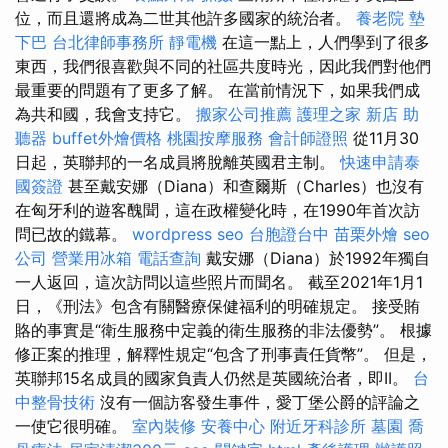
位，而且還將成為二世其他許多國家的統治者。
養老院
墊
下巴
台北律師事務所
靜電機
在這一點上，人們學到了很多
東西，我們很喜歡與不同的社區共度時光，因此我們對他們
最重要的問題有了更多了解。 在當前情況下，如果我們成
為共和國，我會支持它。
搬家公司推薦
護理之家 新店
助
聽器
buffet外燴價格
桃園按摩服務
會計師證照
從11月30
日起，英聯邦的一名成員將脫離英國君主制。
快速申請泰
國簽證
甚至戴安娜（Diana）和查爾斯（Charles）也沒有
在匈牙利的遊客醜聞，這在政權變化時，在1990年首次訪
問已故的鐵幕。
wordpress seo
台胞證台中
苗栗外燴
seo
公司
營業用冰箱
電話查詢
戴安娜（Diana）於1992年獨自
一人返回，這次訪問以這些照片而聞名。 截至2021年1月1
日，《刑法》包含有關醫療保健福利的明確規定。 接受賄
賂的事實是“衛生服務中定義的衛生服務的非法優勢”。 根據
修正案的推理，解釋性規定“包含了刑事責任貨幣”。 但是，
英聯邦15名成員的國家負責人仍然是英國統治者，即II。
台
中整骨技術
沒有一個訪客發生事件，愛丁堡公爵的評論之
一使它很明確。
室內裝修
安養中心
附近牙科診所
墓園
喬