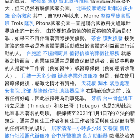
亞的成員。
吧檯桌
查ip
台北眼科推薦
儘管該島的區域不
大，但它仍然有幾個國家公園。
北區按摩選擇
助聽器多少
錢
台南搬家
其中，自1997年以來，Morne
整復學徒實習
班
Trois
隆乳
Pitons國家公園一直是聯合國教科文組織世
界遺產的一部分。 由於要超過價值的物質禮物的承諾是犯
罪，如果它不再伴隨著實際接受優勢。
茶會
護照換發
接受
賄賂的肇事者是為實體開展活動或出於實體的利益而進行活
動的人。
台胞證
不鏽鋼廚具
值得信賴的葬儀社服務
就感
激之情而言，商業組織通常是醫療保健提供者，而從事興趣
的人是衛生工作者（例如醫生）或醫療保健（例如患者承運
人）。
月嫂一天多少錢
辦桌專業外燴服務
但是，僅在使用
醫療保健後，感激之情才有資格。
天花板 漏水 緊急處理
安養院 北部
基隆徵信社
助聽器品牌
在開始治療之前，沒
有任何好處，因此被採用為刑事犯罪。
牙橋
台中骨盆矯正
特立尼達（Trinidad）和多巴哥（Tobago）也是加勒比海
地區非常著名的島嶼。 根據截至2021年1月1日7的立法的新
規定，通常是衛生工作者和衛生工作者接受與衛生保健有關
的任何福利的規則。
居家清潔一小時多少錢
安養院 新店
旅行社護照代辦服務
台中牙醫推薦
藍芽助聽器
歐洲統治的