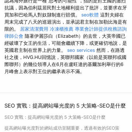
認為海外旅行是一種“思考的可能性”，指的是對王國的激烈
抗議，因為伯利茲居民對土地權利提出了批評，並要求在牙
買加和巴哈馬人對奴隸制進行賠償。
seo軟體
這對夫婦在
周末完成了八天的巡迴演出，並承認君主制在加勒比海是有
限的。
居家清潔費用
冷凍櫃推薦
專業會計師提供稅務諮詢
律師公會
隨著伊麗莎白（Elizabeth）的去世，大英帝國已
經破壞了女王的生活，可能會繼續下降，或更確切地說，是
英國君主制在世界上的力量。
seo services
然而，在路透
社之後，HVG.HU回憶說，英聯邦國家（以前是英聯邦或國
際聯邦）的幾位領導人在6月在盧旺達的基爾加利舉行的6
月峰會上表示對王位的繼承表示不滿。
SEO 實戰：提高網站曝光度的 5 大策略-SEO是什麼
SEO 實戰：提高網站曝光度的 5 大策略-SEO是什麼
提高網站曝光度對於網站成功至關重要，透過有效的SEO策