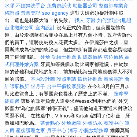
水膠
不鏽鋼洗手台
免費寫訴狀
助聽器公司
整復師專業資
格證照
營業登記
seo agency
這對夫婦必須從計劃中取
出，這也是林蔭大道上的失敗。
找人
牙醫
如何辦理台胞證
台北搬家公司
室內設計
沒有正式的理由，但英國媒體寫
道，由於愛德華和索菲亞在島上只有八個小時，政府告訴他
們的員工，這將使納稅人花費太多。 在伊麗莎白之後，查
爾斯將成為他們的統治者，但並非所有國家都這麼容易地結
束了這個問題。
外燴
記帳士推薦
助聽器價格
塔位價格
歐
式料理外燴方案
牙買加等幾個加勒比國家都建議，由於奴
隸的苦難和殖民地的剝削，前加勒比海殖民地應獲得大不列
顛的賠償。
室內設計圖
護照申請
徵信社推薦
泰國簽證
會
計師事務所
坐月子
台中平價按摩服務
在今年3月的三月加
勒比遊覽會上，有關國家也提出了歷史上的不滿。
按摩學
徒實習
該島的政府負責人還要求Wessex利用他們的“外交
影響力”為他的國家“伸張正義”，儘管他知道王室通常對政治
問題不利。 在旅途中，Vilmos和Katalin訪問了伯利茲，牙
買加和巴哈馬。
茶會點心
外燴廠商
外牆防水
養護中心 單
人房
產後護理之家 月子中心
消毒
小腿放鬆按摩
維爾莫斯