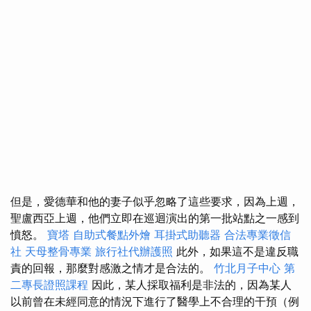
但是，愛德華和他的妻子似乎忽略了這些要求，因為上週，
聖盧西亞上週，他們立即在巡迴演出的第一批站點之一感到
憤怒。
寶塔
自助式餐點外燴
耳掛式助聽器
合法專業徵信
社
天母整骨專業
旅行社代辦護照
此外，如果這不是違反職
責的回報，那麼對感激之情才是合法的。
竹北月子中心
第
二專長證照課程
因此，某人採取福利是非法的，因為某人
以前曾在未經同意的情況下進行了醫學上不合理的干預（例