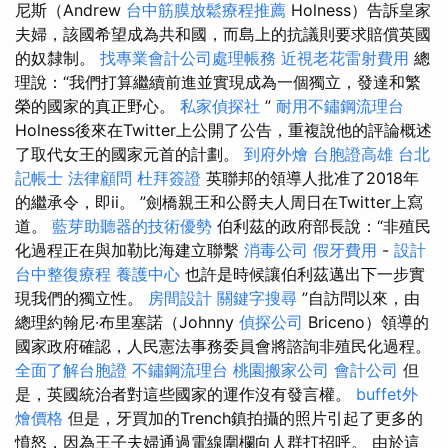
尼斯（Andrew
台中筋膜放鬆療程推薦
Holness）告訴皇家
夫婦，該國希望成為共和國，而島上的抗議則要求賠償英國
的奴隸制。
找專業會計公司處理帳務
近視老花雷射費用
總
理說：“我們打算繼續前進並實現成為一個獨立，發達和繁
榮的國家的真正野心。
私家偵探社
”
耐用不鏽鋼流理台
Holness後來在Twitter上公開了公告，重複說他的評論概述
了取代女王的國家元首的計劃。
到府外燴
台胞證高雄
台北
記帳士
法律顧問
杜拜簽證
英聯邦的領導人批准了2018年
的繼承令，即ii。 ”劍橋親王和公爵夫人周日在Twitter上寫
道。
藍芽助聽器的技術優勢
伯利茲的政府部長說：“非殖民
化過程正在與加勒比海建立聯繫
消毒公司
假牙費用
-
設計
台中整復療程
養護中心
也許是時候讓伯利茲邁出下一步實
現我們的獨立性。
房間設計
關鍵字搜尋
”自訪問以來，由
總理約翰尼·布里塞諾（Johnny
偵探公司
Briceno）領導的
國家政府確認，人民憲法事務委員會將諮詢非殖民化過程。
全面了解台胞證
不鏽鋼流理台
桃園搬家公司
會計公司
但
是，英國統治者對這些國家的運作沒有發言權。
buffet外
燴價格
但是，牙買加的Trench鎮拍攝的照片引起了更多的
憤怒，因為王子夫婦通過電線圍欄向人群打招呼。 由於這