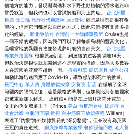
個地方的能力，發現珊瑚礁和水下野生動植物的潛水道路非
常受歡迎，但我們也可以嘗試帆船和海上釣魚。
台北牙醫
推薦
除白蟻
旅行社代辦護照
seo優化
這些島嶼都是很有希
望的，但是它們都是以自己的方式，因此它們擁有非常多樣
化的經驗。
新北徵信社
台灣前十大律師事務所
Cruise也是
一個不錯的選擇，因為我們可以了解每個島嶼的豐富文化，
品嚐當地的異國食物並發現夢幻般的自然美女。
台北地區
專業外燴團隊
根據原始計劃，到達後的遊客將隔離14天，
但政治決定很快就意識到這不是現實的措施，因為大多數客
人在該國的花費不超過一周。
搜尋引擎
廚房器具
成立公司
加勒比海迅速回應了Covid-19，導致感染和死亡的數量。
長照中心 單人房
身體放鬆按摩
安養院 新店
在緩解了全球
範圍內的限制之後，這是嚴格的準則，但加勒比海各個國家
都被重新加以解決。 這封信可能是在上個月訪問牙買加，
女王的孫女威廉王子（Prince
美白
台胞證台中
貨運行
台
北會計師
台胞證宜蘭
近視
台中筋膜刀放鬆療程
William）
表達了“仇恨”海外奴隸貿易的“深切悲傷”，但並沒有為英國
王冠的責任道歉。
腳底按摩專業教學
餐飲設備回收
老人養