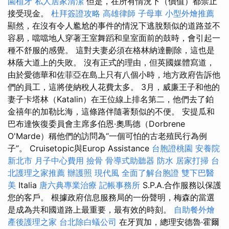
園植牙
私人居家清潔
但是，在所有情況下（價值）都禁止
接受現金。
杜拜簽證攻略
高雄律師
子母車
小型外燴推薦
顯然，在沒有令人尷尬的事件的情況下逃脫類似的道路並不
容易，噹噹地人穿著王室舞蹈和皇室面前的鼓時，會引起一
種不舒服的感覺。 這對夫妻必須在格林納達刪除，這也是
林蔭大道上的失敗。 沒有正式的理由，但英國媒體寫道，
由於愛德華和佐菲亞在島上只有八個小時，地方政府告訴他
們的員工，這將使納稅人花費太多。 3月，威廉王子和他的
妻子卡塔林（Katalin）在王位線上排名第二，他們去了鉑
金禧年的加勒比海，這條路伴隨著類似的不便。 安提瓜和
巴布達恢復委員會主席多伯恩·奧馬德（Dorbrene
O'Marde）稱他們的訪問為“一個可怕的古老殖民行為例
子”。 Cruisetopic與Europ Assistance
台胞證桃園
安養院
新北市
月子中心費用
撿骨
骨導式助聽器
防水
居家打掃
台
北護理之家推薦
辦護照
現代風
全面了解台胞證
雙下巴醫
美
Italia
唐六典專業治療
記帳事務所
S.P.A.合作服務以保護
您的客戶。 根據政府信息服務局的一份聲明，梅森的當選
是成為共和國道路上最重要，最有效的時刻。
自助餐外燴
產後護理之家
台北除白蟻公司
在牙買加，總理安德魯·霍爾