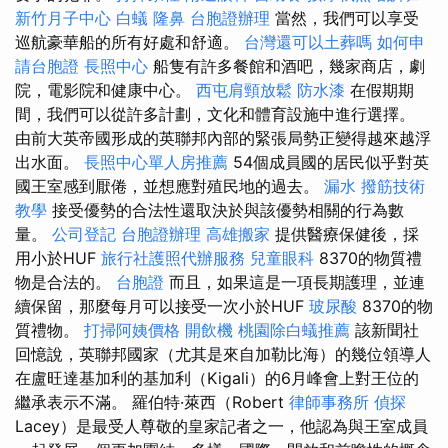
新竹月子中心
白蟻
隆鼻
台胞證辦理
當然，我們可以享受
巡航豪華船的所有好處和舒適。
台灣還可以土葬嗎
如何申
請台胞證
長照中心
船隻有許多餐館和酒吧，幾家商店，劇
院，電影院和健康中心。
西屯肩頸放鬆
防水漆
在假期期
間，我們可以從許多計劃，文化和體育設施中進行選擇。
由前大英帝國形成的英聯邦內部的緊張局勢正變得越來越浮
出水面。
長照中心單人房推薦
54個成員國的居民似乎對英
國王室感到厭倦，並想應對殖民地的過去。
漏水
撥筋技術
教學
接受優勢的合法性還取決於與該優勢相關的行為數
量。
公司登記
台胞證辦理
高雄搬家
提供醫療保健後，採
用小於HUF
旅行社護照代辦服務
兒童眼科
8370的物質禮
物是合法的。
台胞證
而且，如果這是一項長期護理，並連
續保留，那麼每月可以接受一次小於HUF
玻尿酸
8370的物
質禮物。
打掃阿姨價格
開飲機
桃園除白蟻推薦
該新聞社
回憶說，英聯邦國家（尤其是來自加勒比海）的幾位領導人
在盧旺達基加利的基加利（Kigali）的6月峰會上對王位的
繼承表示不滿。 羅伯特·萊西（Robert
律師事務所
偵探
Lacey）是最受人尊敬的皇家記者之一，他認為與王室成員