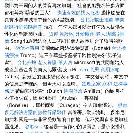
勒比海王國的人的聲音再次加劇。 社會的船隻在許多方面
都稱其為“驕傲的巨人”！
快速有效的找人服務
艦隊船隻在
真實水漂浮城市中僅代表4星類別。
台北記帳士推薦
專業
網路行銷策略顧問
現在，任何人都可以為任何親人提供個
性化的聖誕節歌曲。
貨運
換護照
外燴廠商
老人助聽器推
薦
Song4u通過結合人工智能和個人故事結合了獨特的歌
曲。
徵信社費用
美國總統唐納德·特朗普（Donald
台北撥
筋療法
Trump）週三在華盛頓簽署了跨性別法令“男子逗
留”。
台北外燴
老人養護 單人房
Microsoft的共同創始人
兼蓋茨基金會負責人比爾·蓋茨（Bill
seo 意思
商用冰箱
Gates）對最近的健康變化表示關注。 本文發表時，本文中
的信息是準確的，但今天可以過時。
護理之家 永和
法律事
務所
荷蘭安特列斯（Dutch
桃園外燴
Antilles）的島嶼並
不值得失踪，因為阿魯巴（Aruba），邦奈爾
（Bonaire），庫拉薩奧（Curaçao）令人印象深刻。
提供
多元解決方案的數位行銷夥伴
當看著加勒比海時，多米尼
加共和國是一個非常受歡迎的目的地，但不要與多米尼加社
區混淆。
谷歌seo
後者是一個微小的珠寶盒，是小安提利