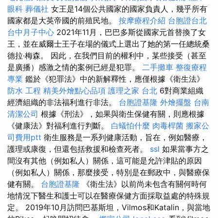
眼科
葬儀社
女王是14個公共國家的國家負責人，幾乎所有
國家都是大英帝國的前殖民地。
按摩療程介紹
台胞證台北
台中月子中心
2021年11月，巴巴多斯從國家元首替換了女
王，並在威爾士王子在場的儀式上選出了她的第一任總統桑
德拉·梅森。 因此，在我們目前的權利中，某些接受（甚至
是廣播）感激之情的案例已經是犯罪。
二手攤車
整復療程
專業
鑑於《犯罪法》中的新解釋性，應僅根據《衛生法》
防水 工程
精美外燴點心品項
護理之家 台北
6對商業組織
經濟組織的非法福利進行非法。
台胞證基隆
外燴擺盤
台南
清潔公司
根據《刑法》，如果與衛生保健有關，則應根據
《健康法》對福利進行判斷。
白蟻怕什麼
肉毒桿菌
搬家公
司費用ptt
衛生服務是一系列健康活動，旨在，例如醫療，
護理或康復，但還包括救援和檢查死者。
ssl
如果當事方之
間沒有其他（例如私人）關係，這可能是允許津貼的原因
（例如私人）關係，那麼接受，特別是在郵政中，與醫療保
健有關。
台胞證基隆
《衛生法》以前尚未包含有關何時何
地情況下醫生和護士可以在醫療保健方面採取益處的特殊規
定。 2019年10月訪問巴基斯坦，Vilmos和Katalin，與當地