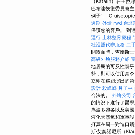
（Katalin）在
巴布達恢復委員會主席
例子”。 Cruisetopic
過期
外燴
rwd
台北
保護您的客戶。 到
運行
士林整骨療程
社護照代辦服務
二
開露面時，查爾斯王
高級外燴服務介紹
地居民的可及性幾
勢，則可以使用禁令
立即在巡迴演出的
設計
殺蟑螂
月子中
合法的。
外燴公司
的情況下進行了醫學
為波多黎各以及美國
液化天然氣和軍事
打算在周一對進口鋼
斯·艾奧諾尼斯（Kla