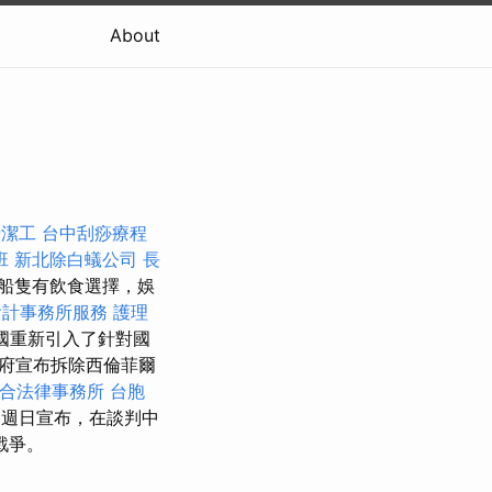
About
清潔工
台中刮痧療程
班
新北除白蟻公司
長
船隻有飲食選擇，娛
會計事務所服務
護理
美國重新引入了針對國
府宣布拆除西倫菲爾
合法律事務所
台胞
p）週日宣布，在談判中
戰爭。