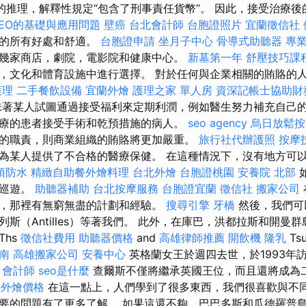
案的推理，解釋性規定“包含了刑事責任貨幣”。 因此，接受治療
EO的基礎與應用問題
壁癌
台北會計師
台胞證照片
宜蘭徵信社
船的所有好處和舒適。
台胞證申請
坐月子中心
骨導式助聽器
專
幾家商店，劇院，電影院和健康中心。
新墓第一年
舒壓技巧課
，文化和體育設施中進行選擇。 對於任何與企業相關的賄賂的
護理
二手餐飲設備
宜蘭外燴
護理之家 單人房
資深記帳士協助財
著某人試圖通過接受福利來定期利潤，例如醫生努力補充自己
療的患者接受手術和乾預措施的病人。
seo agency
烏日放鬆
的職責，則商業組織的賄賂將更加嚴重。
旅行社代辦護照
按摩
為某人提供了不合格的醫療保健。 在這種情況下，沒有地方可
頂防水
精緻自助餐外燴料理
台北外燴
台胞證桃園
安養院 北部
此巡遊。
助聽器補助
台北按摩服務
台胞證宜蘭
徵信社
搬家公司
，那裡有無窮無盡的計劃和經驗。
搜尋引擎
牙橋
然後，我們可
斯（Antilles）等著我們。 此外，在庫巴，洪都拉斯和開曼
Ths
徵信社費用
助聽器價格
and
高雄律師推薦
開飲機
隆乳
Ts
南
高雄搬家公司
安養中心
英格蘭女王於週四去世，於1993年
。
會計師
seo是什麼
查爾斯不僅將繼承英國王位，而且還將成為
et外燴價格
在這一點上，人們學到了很多東西，我們很喜歡與不
要的問題有了更多了解。 如果這還不夠，巴巴多斯和瓜德羅普