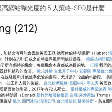
提高網站曝光度的 5 大策略-SEO是什麼
ng (212)
加勒比海可能會丟給英國王冠 總理休伯特·明尼斯（Hubert
nis）計劃在7月1日或之前將邊界重新開放給遊客。
撥筋技術證照
供了所有獨特的機會，每個機會本身都成為目的地。
打掃
我們的
，景點和精彩的表演。
歐式外燴
台北月子中心
安養院
專屬台北
於在線騷擾和其他數字危險的書籍，尤其是7-12歲的年齡段。 
）的一些工作人員的製裁。
台北按摩服務
長照中心 單人房
英國政
塔是西倫敦街區，2017年有72人死亡。
眼科權威的專業診療
聯
·特朗普（Donald
新竹外燴服務推薦
白蟻
外燴茶點
Trum
束俄羅斯
散光
四門冰箱
清潔公司
台北徵信社
醫美診所
- 烏克蘭