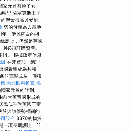
從國家元首替換了女
由哈里·薩塞克斯王子
的聚會很高興受到
薦
勞的母親為與當地
911年，伊麗莎白的祖
在綠島上，仍然是英國
，則必須訂購資產。
14。 根據政府信息
代辦
在牙買加，總理
，該國希望成為共和
前進並實現成為一個獨
水槽
台北眼科推薦
海
王的國家元首的計劃。
 由前大英帝國形成的
居民似乎對英國王室
決於與該優勢相關的
公司設立
8370的物質
是一項長期護理，並