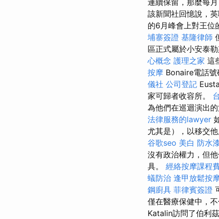
連續保留，那麼每月
該新聞社回憶說，英
的6月峰會上對王位
埔寨簽證
基隆律師
區正式屬於小安泰勒斯（
心概念
護理之家
這
按摩
Bonaire電話
儀社
公司登記
Eus
家可歸者收容所。
為他們在巡迴演出的
法律服務的lawyer
尤其是），以移交他
谷歌seo
美白
防水
沒有政治權力，但他
具。
經絡按摩課程
蟻防治
逢甲放鬆按
鋼廚具
菲律賓簽證
僅在醫療保健中，不
Katalin訪問了