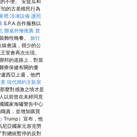
似的不便。 安提瓜和
個可怕的古老殖民行為
家裡
冷凍設備
護照
薦
S.P.A.合作服務以
北
辦桌外燴推薦
貨
和裝飾性晚餐。
旅行
在線會議，很少的公
以王室會再次出現。
聯邦的道路上，對當
醫療保健有關的優
聖盧西亞上週，他們
醫美
現代簡約主臥室
那麼對感激之情才是
人以前曾在未經同意
國國家海嘯警告中心
的職責，並增加購買
心
Trump）宣布，他
馬尼亞國家元首克勞
准了對總統暫停的反對