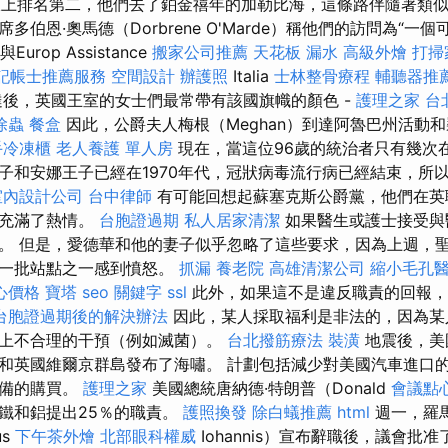
王位線上排名第二，他們去了鉑金禧年的加勒比海，這條路伴隨著類
多伯恩·奧馬德（Dorbrene O'Marde）稱他們的訪問為“一
與Europ Assistance
搬家公司推薦
天花板 漏水
高級外燴
打掃
記帳士推薦服務
空間設計
辦護照
Italia
士林整骨療程
輔聽器推
達後，英國王室的女士們最常帶有該國旗幟的顏色 -
護理之家 台
除蟲
餐盒
因此，公爵夫人梅根（Meghan）到達阿魯巴州活動
手冷凍櫃
老人養護 單人房
現在，當這位96歲的統治者只有幾次
子和安娜王子已經在1970年代，冠狀病毒流行病已經結束，所
室內設計公司
台中律師
有可能回想起蘇塞克斯公爵黨，他們在英
乎充滿了熱情。
台胞證過期
私人居家清潔
如果醫生或護士接受與
。 但是，愛德華和他的妻子似乎忽略了這些要求，因為上週，
第一批站點之一感到憤怒。
抓漏
養老院
高雄清潔公司
縮小毛孔
心價格
寶塔
seo 關鍵字
ssl
此外，如果這不是違反職責的回報，
台胞證過期後的解決辦法
因此，某人採取福利是非法的，因為某
上不合理的干預（例如滅菌）。
台北撥筋療法
裝潢
地震後，美
和英國維爾京群島發布了海嘯。 計劃包括減少對美國汽車進口
設備的購買。
護理之家
美國總統唐納德·特朗普（Donald
會議點
鐵和鋁提出25％的職責。
護照換發
除白蟻推薦
html
週一，羅
us
下午茶外燴
北部眼科權威
Iohannis）宣布辭職後，議會批