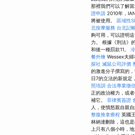
那裡我們可以了解當
證申請
2010年，IA
將被使用。
區域性S
北按摩服務
台北記
夠可用，可以證明這
力。 根據《刑法》
和後一種罰款11。
餐外燴
Wessex
探社
滅鼠公司評價
的激進分子撰寫的，警
日7的立法的新規定
照培訓
合法專業徵
正的政治權力，或
補它。
菲律賓簽證
人，使憤怒親自親自
整復推拿療程
英國王
林納達刪除，這也是
上只有八個小時，地