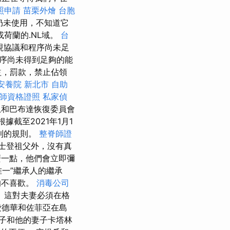
照申請
苗栗外燴
台胞
該域仍未使用，不知道它
荷蘭的.NL域。
台
現協議和程序尚未足
序尚未得到足夠的能
益，罰款，禁止佔領
安養院 新北市
自助
師資格證照
私家偵
瓜和巴布達恢復委員會
據截至2021年1月1
利的規則。
整脊師證
士登祖父外，沒有真
麼一點，他們會立即彌
“唯一”繼承人的繼承
的不喜歡。
消毒公司
 這對夫妻必須在格
愛德華和佐菲亞在島
王子和他的妻子卡塔林