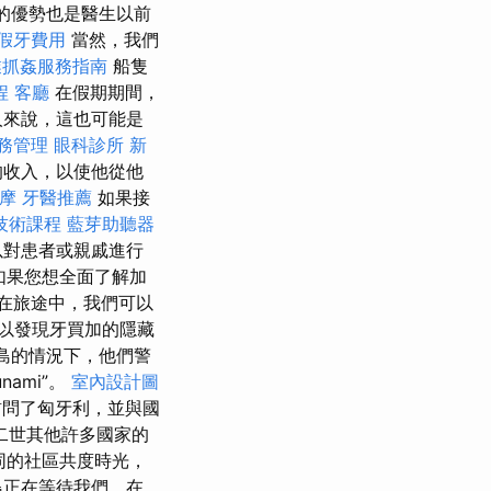
後的優勢也是醫生以前
假牙費用
當然，我們
業抓姦服務指南
船隻
程
客廳
在假期期間，
人來說，這也可能是
務管理
眼科診所
新
的收入，以使他從他
按摩
牙醫推薦
如果接
技術課程
藍芽助聽器
以對患者或親戚進行
如果您想全面了解加
在旅途中，我們可以
以發現牙買加的隱藏
群島的情況下，他們警
unami”。
室內設計圖
訪問了匈牙利，並與國
二世其他許多國家的
同的社區共度時光，
島正在等待我們，在