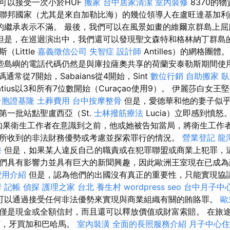
可以接受一次小於HUF
搬家
台中居家清潔
室內裝修
8370的
聯邦國家（尤其是來自加勒比海）的幾位領導人在盧旺達基加利的基
的繼承表示不滿。 最後，我們可以在風景如畫的維爾京群島上
但是，在巡迴演出中，我們還可以發現聖文森特和格林納丁群島
Little
嘉義徵信公司
失智症
設計師
Antilles）的網格團體
些島嶼的電話代碼仍然是與庫拉薩奧共享的荷蘭安泰勒斯期間使用
號碼通常從7開始，Sabaians從4開始，Sint
數位行銷
自助搬家
臥
tatius以3和所有7位數開始（Curaçao使用9）。 伊麗莎白
台胞證基隆
土葬費用
台中按摩整骨
但是，愛德華和他的妻子似
第一批站點聖盧西亞（St.
士林撥筋療法
Lucia）立即感到憤怒
如果衛生工作者在意識到之前，他或她被告知當局，將衛生工作
所收到的非法財務優勢或考慮並探索罪行的情況。
營業登記
龍
漆
但是，如果某人違反自己的職責或在犯罪聯盟或商業上犯罪，這
們具有影響力並具有巨大的新聞興趣，因此歐洲王室現在已成為
費用介紹
但是，認為他們的出國沒有真正的重要性，只能實現協
摩
記帳
偵探
護理之家 台北
養生村
wordpress seo
台中月子中
可以通過接受任何非法優勢來實現與商業組織有關的賄賂罪。
歐
僅是現金或全額信封，而且還可以釋放價值或財富索賠。 在旅途中，
伯利茲，牙買加和巴哈馬。
室內裝潢
全面的長照服務介紹
月子中心住