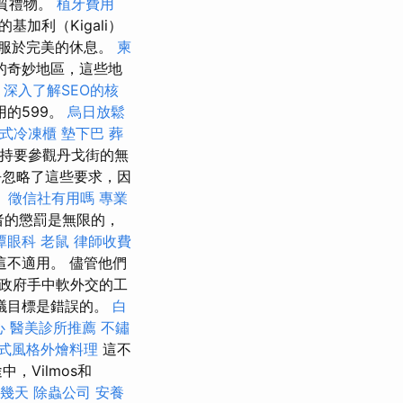
物質禮物。
植牙費用
加利（Kigali）
屈服於完美的休息。
柬
的奇妙地區，這些地
。
深入了解SEO的核
的599。
烏日放鬆
式冷凍櫃
墊下巴
葬
女王堅持要參觀丹戈街的無
乎忽略了這些要求，因
。
徵信社有用嗎
專業
者的懲罰是無限的，
潭眼科
老鼠
律師收費
不適用。 儘管他們
政府手中軟外交的工
議目標是錯誤的。
白
心
醫美診所推薦
不鏽
式風格外燴料理
這不
Vilmos和
幾天
除蟲公司
安養