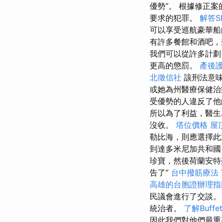
優勢”。 根據修正
要求的犯罪。
解答S
可以享受巡航豪華
有許多餐館和酒吧，
我們可以從許多計劃
更高的懲罰。
產後
北徵信社
該刑法意味
或她為州醫療保健治
受優勢的人違反了他
所以為了利益，醫生
沒收。
塔位價格
屋
勒比海，則應選擇
到達多米尼加共和國
珍寶，然後荷蘭安特列
告了“
台中撥筋療法
高雄的台胞證辦理指
民議會進行了交談
統治者。
了解Buff
因此我們對他們最重