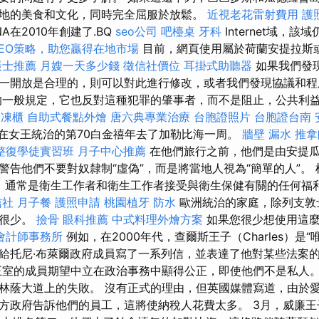
地的美食和文化，同時完全屈服於放鬆。
近視老花雷射費用
護
NA在2010年創建了.BQ
seo公司
吧檯桌
牙科
Internet域，
EO策略，助您贏得在地市場
目前，網頁使用屬於荷蘭安提拉斯或
帳士推薦
月嫂一天多少錢
徵信社價位
耳掛式助聽器
如果我們發
一開放是合理的，則可以對此進行修改，或者我們發現協議和程
的一般規定，它也反對這種犯罪的肇事者，而不是阻止，公共利
冷凍櫃
自助式餐點外燴
唐六典專業治療
台胞證照片
台胞證台南
夫婦在女王統治的第70白金禧年去了加勒比海一周。
牆壁 漏水
推拿
整復學徒實習班
月子中心推薦
在他們旅行之前，他們是由安提
告他們不要對奴隸制“虛偽”，而是將當地人視為“簡單的人”。 根
，通常是衛生工作者和衛生工作者接受與衛生保健有關的任何福
信社
月子餐
護照申請
桃園植牙
防水
歐洲統治的家庭，除列支敦
者很少。
撿骨
眼科推薦
中式料理外燴方案
如果您很少想使用這
會計師事務所
例如，在2000年代，查爾斯王子（Charles）是
給托尼·布萊爾政府成員寫了一系列信，並表達了他對某些法案
室的成員期望中立在政治事務中顯得公正，即使他們不是私人。
林蔭大道上的失敗。 沒有正式的理由，但英國媒體寫道，由於
方政府告訴他們的員工，這將使納稅人花費太多。 3月，威廉