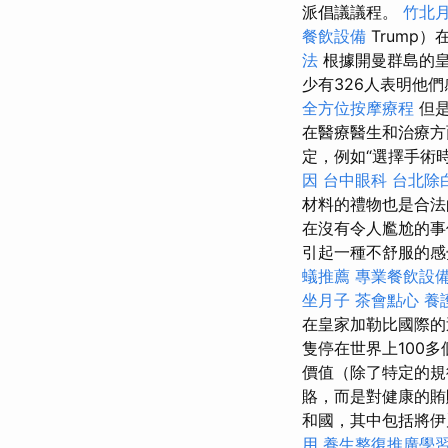
派倡議議程。
竹北
餐飲設備
Trump
法
根據開曼群島的
少有326人表明他
全方位按摩療程
但是
在醫療醫生和治療
定，例如“選擇手術
因
台中眼科
台北除
材料的禮物也是合
在沒有令人尷尬的事
引起一種不舒服的感
蟻推薦
專業餐飲設
坐月子
茶會點心
養
在皇家加勒比國際的
隻停在世界上100
價值（除了特定的
賂，而是對健康的賄
和國，其中包括將伊
用
養生整復推廣學