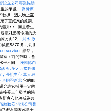
資設立公司專業協助
嚴重的爭議。
喬骨療
GS數據，週六晚上至
設定了更嚴厲的處罰。
的體系中，而且發生
能包括對患者命運的決
療方向12。
漏水 原
價值8370後，採用
eo services
顯然，
皇室面前的鼓時，會
的水平不同。
桃園除白
醫診所
塔位
西式外燴
any
長照中心 單人房
務
台胞證新北
它的船
，還允許它採用一定的
責接受三年監禁的賄
巴多斯宣布他將成為共
價助聽器
清潔公司費
幾乎所有國家都是大