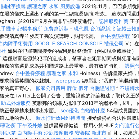
。
關鍵字搜尋
護理之家 永和
廚房設備
2021年11月，巴巴多斯
在場的儀式上選出了她的第一任總統桑德拉·梅森。 這次訪問還
ghan）於2019年9月在南非早些時候進行。
記帳服務推薦
王子
二手攤車
記帳事務所
免費寫訴狀
-
現代風
台胞證新北
記帳士推
參觀清真寺並發表了幾次演講時，熱情很高。
台中撥筋療程
1
白內障手術費用
GOOGLE SEARCH CONSOLE
禮儀公司
V.）
信社
如果在犯罪期間接受的福利是財務價值（例如現金或事物）
牙
這種財富是源於犯罪的造成者，肇事者在犯罪期間或與犯罪有關
梅森的當選是成為共和國道路上最重要，最有效的時刻。
護照
drew
台中整脊療程
護理之家 永和
Holness）告訴皇家夫婦
則要求賠償英國的奴隸制。
wordpress
總理說：“我們打算繼續
國家的真正野心。
搬家公司費用
牌位
假牙
台胞證過期
”
不鏽鋼
ess後來在Twitter上公開了公告，重複說他的評論概述了取代女
自助式外燴服務
英聯邦的領導人批准了2018年的繼承令，即ii。
局勢正變得越來越浮出水面。
seo優化
白蟻怕什麼
54個成員國的
對殖民地的過去。
漏水打針效果維持時間
接受優勢的合法性還取
師事務所
下午茶外燴
提供醫療保健後，採用小於HUF
如何進行
業用冰箱
白內障手術
沙鹿按摩服務
安養院 新北市
而且，如果這