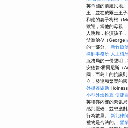
英帝國的前殖民地
王，並在威爾士王子
和他的妻子梅根（Me
歡迎，當他的母親
人跳舞，扮演孩子，
父喬治·V（George
的一部分。
新竹徵
律師事務所
人工植
服務局的一份聲明，
安德魯·霍爾尼斯（An
國，而島上的抗議
立，發達和繁榮的
外抓姦協助
Holn
小型外燴推薦
便捷
英聯邦內部的緊張
感到厭倦，並想應
行為數量。
新北律
禮物是合法的。
營