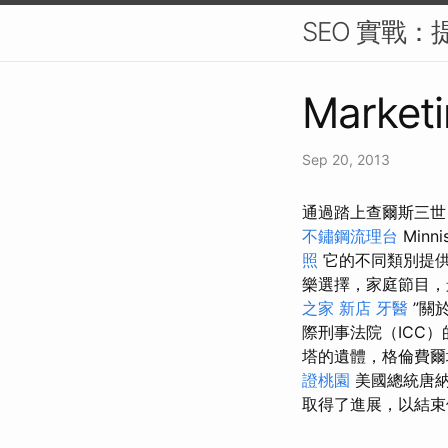
SEO 實戰：
Marketi
Sep 20, 2013
通過踏上查爾斯三世，
不鏽鋼流理台
Min
照
它的不同類別提
樂選擇，家庭節目
之家 新店
牙醫
”關
際刑事法院（ICC
塔的遺體，格倫費爾
證桃園
美國總統唐納德
取得了進展，以結