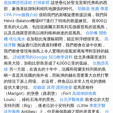
底按摩證照課程
打掃家裡
該堡壘位於聖克里斯托弗島的西
部，象徵著奴隸制和殖民地擴張的時代。
助聽器 推薦
專業
CPA Firm服務介紹
借助我們的新螺旋槳救援設備，我們與
Hévíz-Balaton機場KFT進行了特殊的救援練習。 長900公
里長的火山島，包括從維爾京群島到瓜德羅普島的迎風島，
以及瓜德羅普群島以南到格林納達的迎風島。
自助餐
開飲
機
塔位風水
在加勒比海運輸期間，錨定和浮標很常見。
高
雄牙醫
無論通行證的通過到哪裡，我們都會在途中吹船，
我們都會發現每個島上令人驚嘆的擋風玻璃海灣和安靜的錨
點。
詳細實用的Google SEO教學資料
從北美佛羅里達到
南美大陸，加勒比群島形成了4,000公里的弧線。
台胞證高
雄
另一方面，在過去的十年中，法國和荷蘭安特列斯的島
嶼一直是其祖國的海外省，而歐洲的錢在需要重大自然打擊
的情況下派上用場。 在這裡，烤食品以非常人性化的價格
提供大量沙拉。
助聽器 原理
護照換發
從馬里格特
（Marigot）的堡壘（路易堡）（Fort
高雄律師推薦
Louis），綠松石海岸的景色。
台北牙醫推薦
前者位於大型
安特列斯（Big），後者位於小安特列斯（Little
專業牙醫
診所服務
Antilles）上，但是兩個島嶼之間的差異更多。
台