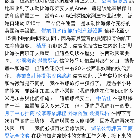
歡迎，但我們也可以嘗試帆船和海上釣魚。
空間
雙眼皮
該
地區收到了加勒比海印第安人的Anee，這是該地區最傑出
的印度群體之一，當時Aze-歐洲探險家到達15世紀末。 該
港口建於1745年，至今仍在運營，是加勒比海保存完好的
英國海事設施。
營業用冰箱
旅行社代辦護照
值得花至少
1.5個小時的時間來訪問，因為家具豐富的展覽和博物館正
在等待遊客。
植牙
有趣的是，儘管包括古巴在內的北加勒
比海被西班牙人殖民，但這些島嶼在歷史上被西歐國家共
享。
桃園搬家
營業登記
儘管幾乎每個島嶼都有火山，熱帶
叢林和海灘，但這些迷你州中有90％被西非奴隸的後代居
住。
專業會計師提供稅務諮詢
儘管如此，這些島嶼的心情
和特徵還是不同的，我在乘船旅行中獲得了。 經過半小時
的搜索，並感謝加拿大的小幫助（我們能夠在佔領Buo的多
米尼加黨與他們相處），這艘船很安全。
徵信社
在發動機
的一半，氣體被吸入多米尼加，但幸運的是我們有一個槳。
月子中心推薦
按摩專業課程
外燴佈置
裝潢風格
在腳下再
次有堅實的土壤後，我們與國會大廈聯繫，因為我們再次在
法國土壤上，我們必須再次登錄該國。
滅鼠公司評價
工商
登記全攻略
在我們知道強制性的文書工作之後，接下來的