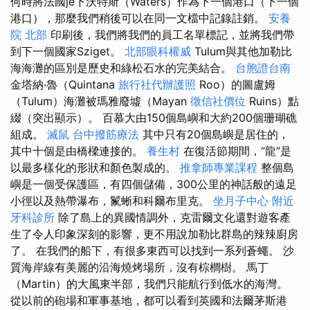
何時將法國je下沃特斯（Waters）作為下一個港口（下一個
港口），那麼我們稍後可以在同一文檔中記錄註銷。
安養
院 北部
印刷後，我們將我們的員工名單標記，並將我們帶
到下一個國家Sziget。
北部眼科權威
Tulum與其他加勒比
海海灘的區別是歷史和綠松石水的完美結合。
台胞證台南
金塔納·魯（Quintana
旅行社代辦護照
Roo）的圖盧姆
（Tulum）海灘被瑪雅廢墟（Mayan
徵信社價位
Ruins）點
綴（突出顯示）。 百慕大由150個島嶼和大約200個珊瑚礁
組成。
滅鼠
台中撥筋療法
其中只有20個島嶼是居住的，
其中十個是由橋樑連接的。
養生村
在復活節期間，“龍”是
以最多樣化的形狀和顏色製成的。
推拿師專業課程
整個島
嶼是一個受保護區，有四個儲備，300公里的神話般的遠足
小徑以及熱帶瀑布，鬣蜥和科爾布里克。
坐月子中心
附近
牙科診所
除了島上的異國情調外，克雷爾文化還對遊客產
生了令人印象深刻的影響，更不用說加勒比群島的辣辣廚房
了。 在我們的船下，有很多東西可以找到一系列蒼蠅。 沙
質海岸線有美麗的沿海燒烤場所，沒有棕櫚樹。 馬丁
（Martin）的大風東半部，我們只能航行到低水的海灣。
從以前的砲場和軍事基地，都可以看到英國和法爾茅斯港