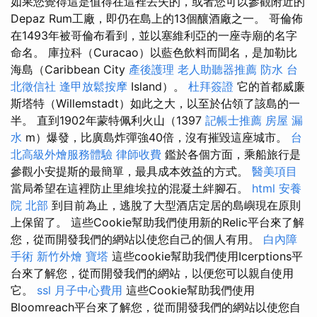
如果您覺得這是值得在這裡丟失的，或者您可以參觀附近的
Depaz Rum工廠，即仍在島上的13個釀酒廠之一。 哥倫佈
在1493年被哥倫布看到，並以塞維利亞的一座寺廟的名字
命名。 庫拉科（Curacao）以藍色飲料而聞名，是加勒比
海島（Caribbean City
產後護理
老人助聽器推薦
防水
台
北徵信社
逢甲放鬆按摩
Island）。
杜拜簽證
它的首都威廉
斯塔特（Willemstadt）如此之大，以至於佔領了該島的一
半。 直到1902年蒙特佩利火山（1397
記帳士推薦
房屋 漏
水
m）爆發，比廣島炸彈強40倍，沒有摧毀這座城市。
台
北高級外燴服務體驗
律師收費
鑑於各個方面，乘船旅行是
參觀小安提斯的最簡單，最具成本效益的方式。
醫美項目
當局希望在這裡防止里維埃拉的混凝土絆腳石。
html
安養
院 北部
到目前為止，逃脫了大型酒店定居的島嶼現在原則
上保留了。 這些Cookie幫助我們使用新的Relic平台來了解
您，從而開發我們的網站以使您自己的個人有用。
白內障
手術
新竹外燴
寶塔
這些cookie幫助我們使用Icerptions平
台來了解您，從而開發我們的網站，以便您可以親自使用
它。
ssl
月子中心費用
這些Cookie幫助我們使用
Bloomreach平台來了解您，從而開發我們的網站以使您自