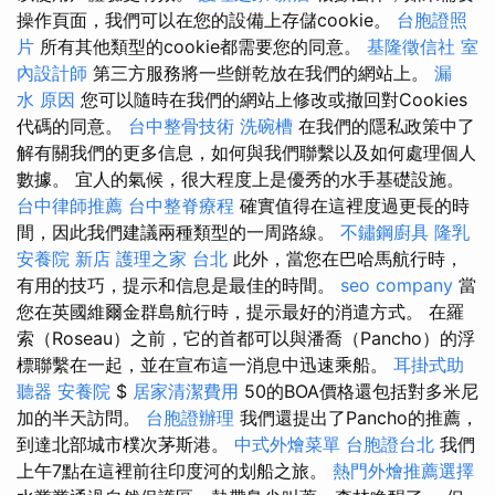
操作頁面，我們可以在您的設備上存儲cookie。
台胞證照
片
所有其他類型的cookie都需要您的同意。
基隆徵信社
室
內設計師
第三方服務將一些餅乾放在我們的網站上。
漏
水 原因
您可以隨時在我們的網站上修改或撤回對Cookies
代碼的同意。
台中整骨技術
洗碗槽
在我們的隱私政策中了
解有關我們的更多信息，如何與我們聯繫以及如何處理個人
數據。 宜人的氣候，很大程度上是優秀的水手基礎設施。
台中律師推薦
台中整脊療程
確實值得在這裡度過更長的時
間，因此我們建議兩種類型的一周路線。
不鏽鋼廚具
隆乳
安養院 新店
護理之家 台北
此外，當您在巴哈馬航行時，
有用的技巧，提示和信息是最佳的時間。
seo company
當
您在英國維爾金群島航行時，提示最好的消遣方式。 在羅
索（Roseau）之前，它的首都可以與潘喬（Pancho）的浮
標聯繫在一起，並在宣布這一消息中迅速乘船。
耳掛式助
聽器
安養院
$
居家清潔費用
50的BOA價格還包括對多米尼
加的半天訪問。
台胞證辦理
我們還提出了Pancho的推薦，
到達北部城市樸次茅斯港。
中式外燴菜單
台胞證台北
我們
上午7點在這裡前往印度河的划船之旅。
熱門外燴推薦選擇