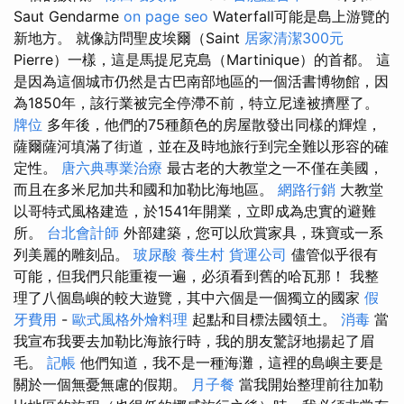
Saut Gendarme
on page seo
Waterfall可能是島上游覽的
新地方。 就像訪問聖皮埃爾（Saint
居家清潔300元
Pierre）一樣，這是馬提尼克島（Martinique）的首都。 這
是因為這個城市仍然是古巴南部地區的一個活書博物館，因
為1850年，該行業被完全停滯不前，特立尼達被擠壓了。
牌位
多年後，他們的75種顏色的房屋散發出同樣的輝煌，
薩爾薩河填滿了街道，並在及時地旅行到完全難以形容的確
定性。
唐六典專業治療
最古老的大教堂之一不僅在美國，
而且在多米尼加共和國和加勒比海地區。
網路行銷
大教堂
以哥特式風格建造，於1541年開業，立即成為忠實的避難
所。
台北會計師
外部建築，您可以欣賞家具，珠寶或一系
列美麗的雕刻品。
玻尿酸
養生村
貨運公司
儘管似乎很有
可能，但我們只能重複一遍，必須看到舊的哈瓦那！ 我整
理了八個島嶼的較大遊覽，其中六個是一個獨立的國家
假
牙費用
-
歐式風格外燴料理
起點和目標法國領土。
消毒
當
我宣布我要去加勒比海旅行時，我的朋友驚訝地揚起了眉
毛。
記帳
他們知道，我不是一種海灘，這裡的島嶼主要是
關於一個無憂無慮的假期。
月子餐
當我開始整理前往加勒