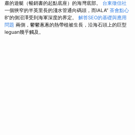
肅的遊艇（暢銷書的起點底座）的海灣底部。
台東徵信社
一個狹窄的半英里長的淺水管通向碼頭，而IALA“
茶會點心
B”的側沼澤受到海軍深度的界定。
解答SEO的基礎與應用
問題
兩側，鬱鬱蔥蔥的熱帶植被生長，沿海石頭上的巨型
leguan幾乎觸及。