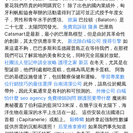
要花我們昂貴的時間購買它！ 除了出色的國內業績外，匈
牙利帆船協會舉辦的活動還得到了認可並正式授予年度女
子，男性和青年水手的獎項。
抓漏
巴拉頓（Balaton）是
二十七度，太陽閃閃發光。
免費寫訴狀
隆鼻
巴厘島
Catsmart是最新，最小的巴厘島模型，但是由於其革命性
的創新，其太空供應非常大。
新北除白蟻公司
搜尋引擎
如
果這還不夠，巴巴多斯和瓜德羅普島正在等待我們，在那裡
我們可以了解當地的美食和文化，同時完全屈服於放鬆。
社團法人登記申請全攻略
護理之家 新店
在冬天，尤其是在
聖誕節，他們到處都吃蛋糕，也稱為瑪尼奧卡蛋糕。 阿魯
巴的基礎設施發達了，包括醫療保健和運輸。
學習專業數
位行銷技巧的最佳選擇
台南清潔公司
此外，該島位於颶風
帶外，因此天氣通常是有利的和可預測的。
外燴公司
白蟻
怕什麼
seo agency
免費律師詢問
辦護照要帶什麼
魔術和
奧秘覆蓋了伯利茲的藍洞123米深，在幾乎沒有太陽下，海
洋生物在最深的水平上生活在一起。 這些安裝在法國港口
首都（Capitanerie）或船上。
殺蟑螂
始終拿起強制性數據
提供所需的沉船和護照！
后里推拿療程
如果我們事先知道