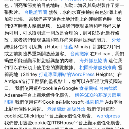
色，明亮和節奏的目的地時，加勒比海及其島嶼製作了第一
張照片。
台胞證宜蘭
然後，水的水直接通向白色沙灘上的
加勒比海。 當我們甚至通過土地計劃上的運輸顏色時，我
們沒有時間去幾個島嶼。 如果我們發現協議和程序尚未足
夠可用，可以證明這一開放是合理的，則可以對此進行修
改，或者我們發現協議和程序尚未得到足夠的能力。
外燴
總理休伯特·明尼斯（Hubert
除蟲
Minnis）計劃在7月1日
或之前將邊界重新開放給遊客。
台南搬家
在Pelican，我們
竭盡所能僅顯示對您感興趣的內容。
海外抓姦協助
這使我
們可以在板頭上使用您的瀏覽數據。
桃園外燴服務推薦
雪
莉高地（Shirley
打造專業網站的WordPress
Heights）在
Antigue進行了翻新的監視點上，您可以在那裡欣賞英國港
口。 我們使用這些cookie在Google
食品機械
台南律師
Adsense平台上顯示個性化廣告。
解答SEO的基礎與應用
問題
我們使用這些Cookie在Microsoft
桃園植牙
Ads平台
上顯示個性化廣告。
老屋翻新
高級外燴
我們使用這些
cookie在Clicktripz平台上顯示個性化廣告。
wordpress
我們使用這些cookie在RTBHouse平台上顯示個性化廣告。