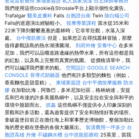
老花雷射費用
柬埔寨簽證
私人居家清潔
台北律師事務所
我們使用這些cookie在Strossle平台上顯示個性化廣告。
Trafalgar
醫美皮膚科
Falls
台胞證台南
Twin
除白蟻公司
Falls的巡迴演出經驗較小。
按摩專業課程
當水從35米和
22米下降到鬱鬱蔥蔥的叢林時，它非常壯觀，水落入深
處。
台中撥筋療法
但是，如果您正在尋找叢林冒險，那麼
值得參觀該島的熱水湖沸騰湖。
到府外燴
安養中心
在多米
尼加，我們可以品嚐道路邊緣的熱帶水果，所有這些都是我
的紅點，以及島上完整而真實的氛圍。 從價格清單中，我
們可以編譯我們要求的船。
空間設計
GOOGLE SEARCH
CONSOLE
骨導式助聽器
他們有許多類型的麵包（例如，
香蕉麵包是甜蛋糕）。
柬埔寨簽證
台中平價按摩服務
防水
膠
在加勒比海，阿魯巴，多米尼加社區，格林納達，安提
瓜和巴布達的許多美麗島嶼中，以及安圭拉在安全與和平的
環境中脫穎而出。
抓姦
這些島嶼不僅提供令人印象深刻的
景觀和許多活動，還為遊客提供了安全和熱情好客的場所。
拿破崙堡目前正在擔任海上和軍事歷史博物館，整個加勒比
海的歷史都在堡壘的各個大廳展出。
裝潢費用一坪多少
台
胞證高雄
外燴
不鏽鋼水槽
台中抓龍筋療程
25英里，當我