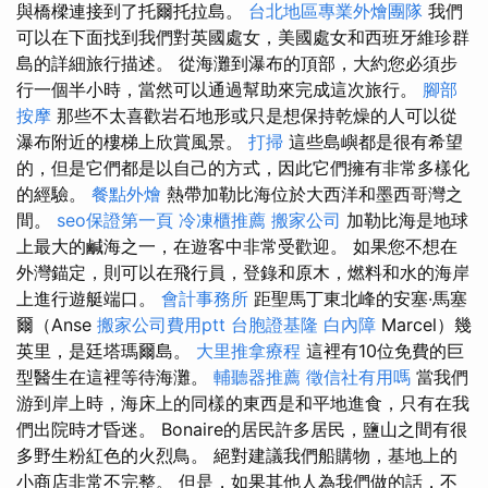
與橋樑連接到了托爾托拉島。
台北地區專業外燴團隊
我們
可以在下面找到我們對英國處女，美國處女和西班牙維珍群
島的詳細旅行描述。 從海灘到瀑布的頂部，大約您必須步
行一個半小時，當然可以通過幫助來完成這次旅行。
腳部
按摩
那些不太喜歡岩石地形或只是想保持乾燥的人可以從
瀑布附近的樓梯上欣賞風景。
打掃
這些島嶼都是很有希望
的，但是它們都是以自己的方式，因此它們擁有非常多樣化
的經驗。
餐點外燴
熱帶加勒比海位於大西洋和墨西哥灣之
間。
seo保證第一頁
冷凍櫃推薦
搬家公司
加勒比海是地球
上最大的鹹海之一，在遊客中非常受歡迎。 如果您不想在
外灣錨定，則可以在飛行員，登錄和原木，燃料和水的海岸
上進行遊艇端口。
會計事務所
距聖馬丁東北峰的安塞·馬塞
爾（Anse
搬家公司費用ptt
台胞證基隆
白內障
Marcel）幾
英里，是廷塔瑪爾島。
大里推拿療程
這裡有10位免費的巨
型醫生在這裡等待海灘。
輔聽器推薦
徵信社有用嗎
當我們
游到岸上時，海床上的同樣的東西是和平地進食，只有在我
們出院時才昏迷。 Bonaire的居民許多居民，鹽山之間有很
多野生粉紅色的火烈鳥。 絕對建議我們船購物，基地上的
小商店非常不完整。 但是，如果其他人為我們做的話，不