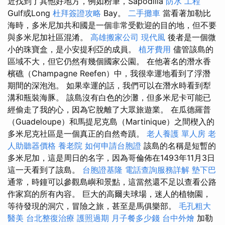
近找到了其他好地方，例如粉筆，Sapodilla
防水 工程
Gulf或Long
杜拜簽證攻略
Bay。
二手攤車
當看著加勒比
海時，多米尼加共和國是一個非常受歡迎的目的地，但不要
與多米尼加社區混淆。
高雄搬家公司
現代風
後者是一個微
小的珠寶盒，是小安提利亞的成員。
植牙費用
儘管該島的
區域不大，但它仍然有幾個國家公園。 在他著名的潛水香
檳礁（Champagne Reefen）中，我很幸運地看到了浮潛
期間的深泡泡。 如果幸運的話，我們可以在潛水時看到犁
溝和瓶裝海豚。 該島沒有白色的沙灘，但多米尼卡可能已
經偷走了我的心，因為它脫離了大眾旅遊業。 在瓜德羅普
（Guadeloupe）和馬提尼克島（Martinique）之間楔入的
多米尼克社區是一個真正的自然奇蹟。
老人養護 單人房
老
人助聽器價格
養老院
如何申請台胞證
該島的名稱是短暫的
多米尼加，這是周日的名字，因為哥倫佈在1493年11月3日
這一天看到了該島。
台胞證基隆
電話查詢服務詳解
墊下巴
通常，時鐘可以參觀島嶼和景點，這當然還不足以查看公路
作家寫的所有內容。 巨大的高爾夫球場，迷人的植物園，
等待發現的洞穴，冒險之旅，甚至是馬俱樂部。
毛孔粗大
醫美
台北整復治療
護照過期
月子餐多少錢
台中外燴
加勒