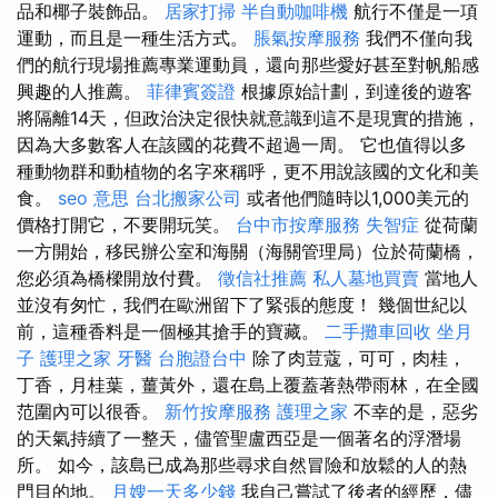
品和椰子裝飾品。
居家打掃
半自動咖啡機
航行不僅是一項
運動，而且是一種生活方式。
脹氣按摩服務
我們不僅向我
們的航行現場推薦專業運動員，還向那些愛好甚至對帆船感
興趣的人推薦。
菲律賓簽證
根據原始計劃，到達後的遊客
將隔離14天，但政治決定很快就意識到這不是現實的措施，
因為大多數客人在該國的花費不超過一周。 它也值得以多
種動物群和動植物的名字來稱呼，更不用說該國的文化和美
食。
seo 意思
台北搬家公司
或者他們隨時以1,000美元的
價格打開它，不要開玩笑。
台中市按摩服務
失智症
從荷蘭
一方開始，移民辦公室和海關（海關管理局）位於荷蘭橋，
您必須為橋樑開放付費。
徵信社推薦
私人墓地買賣
當地人
並沒有匆忙，我們在歐洲留下了緊張的態度！ 幾個世紀以
前，這種香料是一個極其搶手的寶藏。
二手攤車回收
坐月
子
護理之家
牙醫
台胞證台中
除了肉荳蔻，可可，肉桂，
丁香，月桂葉，薑黃外，還在島上覆蓋著熱帶雨林，在全國
范圍內可以很香。
新竹按摩服務
護理之家
不幸的是，惡劣
的天氣持續了一整天，儘管聖盧西亞是一個著名的浮潛場
所。 如今，該島已成為那些尋求自然冒險和放鬆的人的熱
門目的地。
月嫂一天多少錢
我自己嘗試了後者的經歷，儘