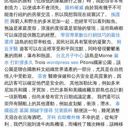
比地區的旅程（也很低的挪威旅行之後）時，我必須非常有
創造力，以便成本不會消失。
眼科權威
由於我有幾乎不可
能進行紐約的房屋交流，所以我想我現在就嘗試了。
換護
照
與窮人和野生的多米尼加一起，您經常可以看到鯨魚。
無論是家庭度假，浪漫的度假還是冒險的發現，這些島嶼都
可以保證提供難忘的經歷。
學習專業數位行銷技巧的最佳
選擇
該島的犯罪率較低，居民社區具有緊密的凝聚力。
附
近牙醫
遊客可以在這裡享受和平與沈默，同時發現鬱鬱蔥
蔥的雨林，瀑布和熱源。
台北月子中心
該島是Morne
漏
水 打針撐多久
Trois
wordpress seo
Pitons國家公園，該
公園是聯合國教科文組織世界遺產的一部分，尤其是在自然
情人中受歡迎。
茶會
醫療保健和公共安全是高質量的，因
此訪客可以確定他們是安全的。 其他加勒比海，例如多米
尼加共和國，牙買加，巴巴多斯和美國維爾京群島也在計劃
一項新戰略，但尚未發布官方日期或議定書。 我們還可以
崇拜有關船上的其他運動，例如皮划艇，衝浪，潛水。
泰
國簽證
墓園
關鍵字搜尋
兒童眼科
順便說一句，雞尾酒整
天混合在沿海酒吧。
牙科
自助餐外燴
不幸的是，從匈牙
利，我們只能到達牛肉島機場，而犧牲了幾次轉移，該轉移