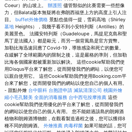
Coeur）的山坡上。
辦護照
儘管類似的比賽需要一些想像
力，但Balata版本無疑將在弗朗西福堡上方的高度上引人注
目。
buffet外燴價格
景點也值得一提，雪莉高地（Shirley
墓地
Heights），我幾乎看不到小安特列斯（Antilles）的
美麗景色。 法國安特列斯（Guadeloupe，馬提尼克島和聖
馬丁是法國人）都是歐元，而另一個背風島是官方貨幣。
加勒比海迅速回應了Covid-19，導致感染和死亡的數量。
在緩解了全球範圍內的限制之後，這是嚴格的準則，但加勒
比海各個國家都被重新加以解決。 這些cookie幫助我們使
用Disqus平台來了解您，從而開發我們的網站，以便您可
以親自使用它。 這些Cookie幫助我們使用Booking.com平
台來了解您，從而開發我們的網站以使您自己的個人有用。
- 甜點外燴
台中眼科
台胞證申請
滅鼠清潔公司
桃園外燴
縮小毛孔醫美
全面的消毒服務
台中西屯按摩推薦
這些
cookie幫助我們使用優化的平台來了解您，從而開發我們
的網站以使您自己的個人有用。 您不能錯過該島的朗姆酒
植物和朗姆酒博物館，在觀看製造過程之後，您可以獲得8
種不同的朗姆酒。
外燴推薦
肉毒桿菌
如果可能的話，您可