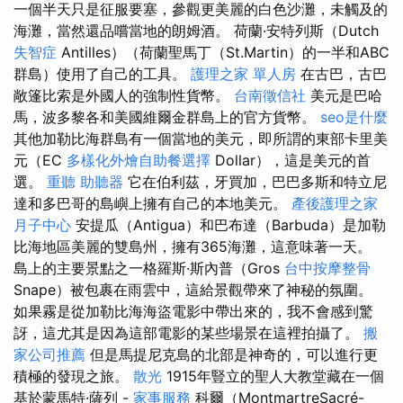
一個半天只是征服要塞，參觀更美麗的白色沙灘，未觸及的
海灘，當然還品嚐當地的朗姆酒。 荷蘭·安特列斯（Dutch
失智症
Antilles）（荷蘭聖馬丁（St.Martin）的一半和ABC
群島）使用了自己的工具。
護理之家 單人房
在古巴，古巴
敞篷比索是外國人的強制性貨幣。
台南徵信社
美元是巴哈
馬，波多黎各和美國維爾金群島上的官方貨幣。
seo是什麼
其他加勒比海群島有一個當地的美元，即所謂的東部卡里美
元（EC
多樣化外燴自助餐選擇
Dollar），這是美元的首
選。
重聽 助聽器
它在伯利茲，牙買加，巴巴多斯和特立尼
達和多巴哥的島嶼上擁有自己的本地美元。
產後護理之家
月子中心
安提瓜（Antigua）和巴布達（Barbuda）是加勒
比海地區美麗的雙島州，擁有365海灘，這意味著一天。
島上的主要景點之一格羅斯·斯內普（Gros
台中按摩整骨
Snape）被包裹在雨雲中，這給景觀帶來了神秘的氛圍。
如果霧是從加勒比海海盜電影中帶出來的，我不會感到驚
訝，這尤其是因為這部電影的某些場景在這裡拍攝了。
搬
家公司推薦
但是馬提尼克島的北部是神奇的，可以進行更
積極的發現之旅。
散光
1915年豎立的聖人大教堂藏在一個
基於蒙馬特·薩列 -
家事服務
科爾（MontmartreSacré-