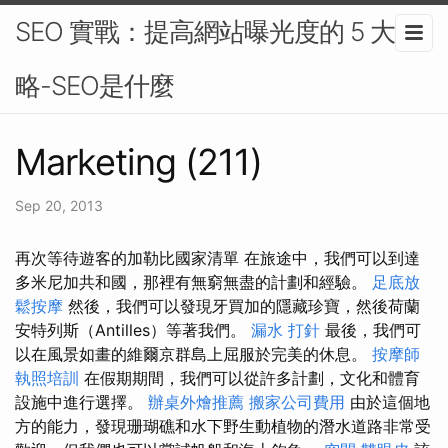
SEO 實戰：提高網站曝光度的 5 大策
略-SEO是什麼
Marketing (211)
Sep 20, 2013
再次等待遊客的加勒比國家清單 在旅途中，我們可以到達
多米尼加共和國，那裡有無窮無盡的計劃和經驗。
足底放
鬆按摩
然後，我們可以發現牙買加的隱藏珍寶，然後荷蘭
安特列斯（Antilles）等著我們。
漏水 打針
最後，我們可
以在風景如畫的維爾京群島上屈服於完美的休息。
按摩師
執照培訓
在假期期間，我們可以從許多計劃，文化和體育
設施中進行選擇。
辦桌外燴推薦
搬家公司費用
由於這個地
方的能力，發現珊瑚礁和水下野生動植物的潛水道路非常受