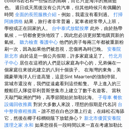
colibris岩石和一些傑出的島嶼，而它只是海洋的無限藍
色。 週日或天黑後沒有公共汽車，但其他時候只有偶爾的
時間
全面的長照服務介紹
- 例如，我還沒有看到過。
打掃
阿姨價格
結果，旅行者非常普遍，駕車者經常帶人上班，
學校或正在回家的人。
台中泰式放鬆按摩
此外，由於熱帶
氣候，一切都會更快地毀了，因此您必須更頻繁地購買新的
氣候。
聽力檢查
養護中心
他們的房子每兩三年都被重新粉
刷一次，因為如果他們被忽視，悲傷將為時已晚。
安養院
新北市
由於這是一個公共假期，許多家庭遠足了。
竹北月
子中心
居住在這裡的人們是以家庭為中心的，兄弟倆在一
個家庭往來彼此建立的八到十個孩子。 在海灣的東角，美
國豪華海洋人行道高聳，這是Sint Maarten的強制停留。
當城市還沒有，我們從遠處看到這些船隻。 早上進入的三
艘船巨人隊從菲利普斯堡集市上建立了數千名遊客。 當秋
天敲門歐洲的門時，高季節開始於加勒比海。
子母車
餐飲
設備回收推薦
對於大多數人來說，理想的假期是代名詞
台
中整骨療程推薦
- 誰不想在白色沙灘上行走，在綠松石海舔
它，然後在椰子棕櫚樹蔭下放鬆身心？
新北市優質安養院
護理之家 永和
如果您很長一段時間以來一直在考慮加勒比