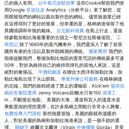
己的個人有用。
台中泰式放鬆按摩
這些Cookie幫助我們使
用Google
音波拉皮
Analytics（分析平台）來了解您，從
而開發我們的網站以親自製作您的網站。 儘管旅遊業已經
在這裡得到了更好的發展，但幸運的是，格林納達保留了他
異國情調和辛辣的氣味。
台北眼科推薦
在島上行走，還值
得參觀加勒比海最重要的古蹟之一聖尼古拉斯修道院。
工
商登記
除了1660年的蒸汽機車外，我們還深入了解了前英
國所有者的生活以及製作朗姆酒的傳統。
搬家費用
我們的
指南提醒我們，整個加勒比地區的憲章咒語的傳統最多可達
50年，對於為維持自己的維持而掙扎的當地人來說，這是
絕對的奢侈品。
平價助聽器
在聯合大西洋和加勒比海，加
勒比海島出現了火山群島。
專業外燴公司服務
在格林納達
的北端，我們的旅程經過了禁止的運輸區，Kick'em
值得信
賴的安養院選擇
Jenny Volcano距離水只有150
清潔工
m，不斷接近地面。 美麗的大海，通道和宜人的溫度水是
乘船度假的理想選擇，在許多島嶼之間航行非常令人興奮。
免費按摩入門課程
那些熱愛冒險，美麗的眼鏡和溫暖的
人，對於美麗的島嶼和加勒比海港來說，是一個不錯的選
擇。
關鍵字
維爾京戈爾達（Virgin
外燴擺盤
Gorda）是英