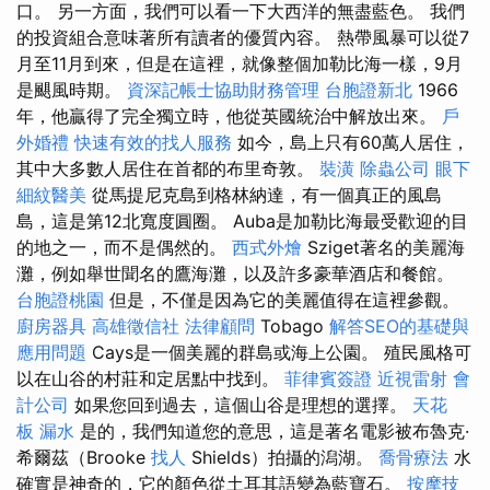
口。 另一方面，我們可以看一下大西洋的無盡藍色。 我們
的投資組合意味著所有讀者的優質內容。 熱帶風暴可以從7
月至11月到來，但是在這裡，就像整個加勒比海一樣，9月
是颶風時期。
資深記帳士協助財務管理
台胞證新北
1966
年，他贏得了完全獨立時，他從英國統治中解放出來。
戶
外婚禮
快速有效的找人服務
如今，島上只有60萬人居住，
其中大多數人居住在首都的布里奇敦。
裝潢
除蟲公司
眼下
細紋醫美
從馬提尼克島到格林納達，有一個真正的風島
島，這是第12北寬度圓圈。 Auba是加勒比海最受歡迎的目
的地之一，而不是偶然的。
西式外燴
Sziget著名的美麗海
灘，例如舉世聞名的鷹海灘，以及許多豪華酒店和餐館。
台胞證桃園
但是，不僅是因為它的美麗值得在這裡參觀。
廚房器具
高雄徵信社
法律顧問
Tobago
解答SEO的基礎與
應用問題
Cays是一個美麗的群島或海上公園。 殖民風格可
以在山谷的村莊和定居點中找到。
菲律賓簽證
近視雷射
會
計公司
如果您回到過去，這個山谷是理想的選擇。
天花
板 漏水
是的，我們知道您的意思，這是著名電影被布魯克·
希爾茲（Brooke
找人
Shields）拍攝的潟湖。
喬骨療法
水
確實是神奇的，它的顏色從土耳其語變為藍寶石。
按摩技