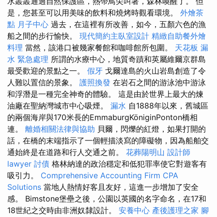
水叢叢通過自然保護區，熱帶鳥尖叫著，森林喚醒了。 但
是，您甚至可以用美味的飲料和燒烤時觀看環境。
外燴茶
點
月子中心
過去，在這裡有所改善，如今，五顏六色的漁
船之間的步行愉快。
現代簡約主臥室設計
精緻自助餐外燴
料理
當然，該港口被幾家餐館和咖啡館所包圍。
天花板 漏
水 緊急處理
所謂的水療中心，地質奇蹟和英屬維爾京群島
最受歡迎的景點之一。
假牙
戈爾達島的火山岩島創造了令
人難以置信的景象。
護照換發
在岩石之間的游泳池中游泳
和浮潛是一種完全神奇的體驗。 這是由於世界上最大的煉
油廠在聖納灣城市中心吸煙。
漏水
自1888年以來，舊城區
的兩個海岸與170米長的EmmaburgKöniginPonton橋相
連。
離婚相關法律與協助
貝爾，閃爍的紅燈，如果打開的
話，在橋的末端指示了一個輕描淡寫的障礙物，因為船舶交
通始終是在道路和行人交通之前。
花葬陽明山
設計師
lawyer
討債
格林納達的政治穩定和低犯罪率使它對遊客有
吸引力。
Comprehensive Accounting Firm CPA
Solutions
當地人熱情好客且友好，這進一步增加了安全
感。 Bimstone堡壘之後，公園以英國的名字命名，在17和
18世紀之交時由非洲奴隸設計。
安養中心
產後護理之家
腳