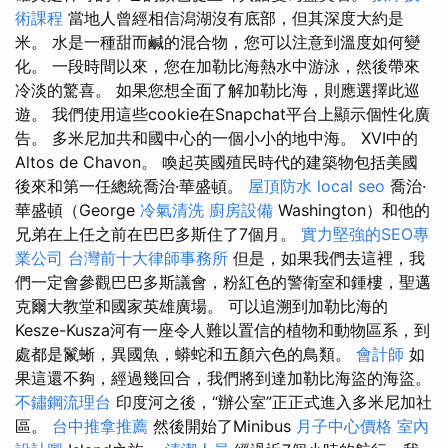
術課程
當地人曾經相信潟湖沒有底部，但其深度大約是
米。 水是一種甜而鹹的混合物，您可以注意到溫度如何變
化。 一段時間以來，您在加勒比海熱水中游泳，然後帶來
冷淡的驚喜。 如果您想全面了解加勒比海，則應選擇此巡
遊。 我們使用這些cookie在Snapchat平台上顯示個性化廣
告。 多米尼加共和國中心的一個小小的地中海。 XVI中的
Altos de Chavon。 喚起英國殖民時代的建築物包括美國
後來和第一任總統喬治·華盛頓。
屋頂防水
local seo
喬治·
華盛頓（George
冷氣清洗
廚房設備
Washington）和他的
兄弟在上任之前在巴巴多斯住了7個月。
實力堅強的SEO專
業公司
台灣前十大律師事務所
但是，如果我們去這裡，我
們一定會參觀巴巴多斯議會，粉紅色的警衛室和鍾樓，聖邁
克爾大教堂和國家英雄廣場。 可以追溯到加勒比海的
Kesze-Kusza河有一座令人難以置信的植物和動物區系，到
處都是鬣蜥，異國魚，蟒蛇和五顏六色的鳥類。
會計師
如
果這還不夠，經過幾回合，我們將到達加勒比海盜的海盜。
不鏽鋼流理台
印度河之後，“辦公室”正正式進入多米尼加社
區。
台中推拿推薦
然後開始了Minibus
月子中心價格
室內