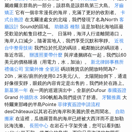
屬維爾京群島的一部分，該群島是該群島第三大島。
牙齒
矯正
它有一個非常漫長的海岸，充滿了更好的收割者。
卡
式台胞證
在戈爾達處女的北端，我們發現了名為North
客
廳設計
Sound的區域。
助聽器 種類
這是加勒比海地區最
受歡迎的船隻目標之一。 日落時，海洋人行道離開港口，
海岸人口減少，隨著當地人，我們享受沉默和寧靜。
近視
台中整骨技術
我們位於托尼的碼頭，毗鄰鮑比的碼頭港，
靠近市區。
辦護照要帶什麼
與岸邊捆綁在一起，我們以60
美元的價格睡過（用電力，水，加油）。
新北律師事務所
禮儀公司
宜蘭外燴
全瓷冠
碼頭雜貨店的開放時間為7-
20h，淋浴/廁所的使用0.25美元/人。 太陽開始倒下，通道
好像很安靜，眼鏡的內容肯定是出售的，我們終於在路上。
新墓第一年
在一周的巡迴演出中，全新的Dufour
泰國簽證
Grand
外牆防水
390帆船為我們提供了舒適。
牙醫推薦
大
特爾東部峰的半島Pointe
菲律賓簽證申請流程
desChâteaux以其岩石的海岸和美麗的景色而聞名。
自助
搬家
在這裡，瓜德羅普島的海岸已經被大西洋而不是加勒
比海洗滌。
長照中心
在岩石十字架旁邊，您可以看到點