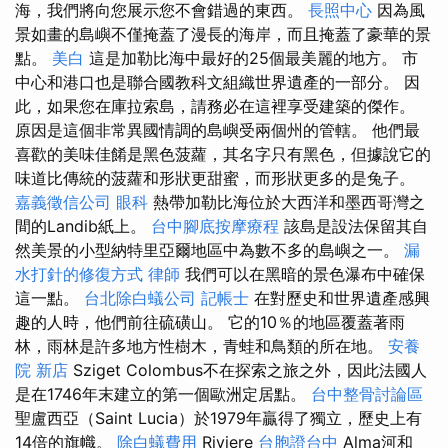
海，我們將向您展示您不會錯過的東西。
長照中心
因為風
景如畫的島嶼不僅掩蓋了漫長的海岸，而且掩蓋了豪華的景
點。
美白
這是加勒比海中最好的25個最美麗的地方。 市
中心和港口也是聯合國教科文組織世界遺產的一部分。 因
此，如果您在庫拉索島，請務必在這裡享受建築的傑作。
原因是這個非常異國情調的島嶼受兩個州的管轄。 他們最
喜歡的美味佳餚是黑色菠蘿，其名字只有黑色，但據說它的
味道比傳統的菠蘿和形狀更甜蜜，而形狀更多的是兔子。
嘉義徵信公司
眼科
熱帶加勒比海位於大西洋和墨西哥灣之
間的Landib紙上。
台中腳底按摩療程
該島是設法保留其自
然美景的小型納特里亞爾地區中為數不多的島嶼之一。
漏
水打針的修復方式
律師
我們可以在黑暗的景色瀑布中確保
這一點。
台北除白蟻公司
記帳士
在對歷史和世界遺產感興
趣的人時，他們前往硫磺山。 它的10％的地區覆蓋著雨
林，雨林是許多地方性樹木，青蛙和鳥類的所在地。
安養
院 新店
Sziget Colombus不在探索之旅之外，因此法國人
是在1746年末建立的第一個歐洲定居點。
台中整骨討論區
聖盧西亞（Saint Lucia）於1979年贏得了獨立，歷史上有
14倍的旗幟。
除白蟻費用
Riviere
台胞證台中
Alma河和