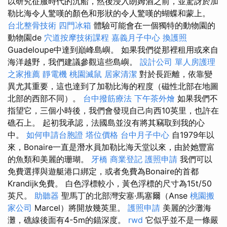
以研究征服時代的沉船，然後浸入朗姆酒之前，並驚訝於加
勒比海令人驚嘆的顏色和形狀的令人驚嘆的蝴蝶和蒙上。
台北整骨技術
四門冰箱
體驗可能會在一個獨特的動物園的
動物園de
穴道按摩技術課程
嘉義月子中心
換護照
Guadeloupe中達到巔峰島嶼。 如果我們從那裡租用或來自
海洋越野，我們建議參觀這些島嶼。
設計公司
單人房護理
之家推薦
靜電機
桃園滅鼠
居家清潔
對於長距離，依靠變
異尤其重要，這也達到了加勒比海的程度（磁性北部在地圖
北部的西部不同）。
台中撥筋療法
下午茶外燴
如果我們不
指望它，三個小時後，我們會發現自己向西10英里，也許在
礁石上。 起初我承認，法國島並沒有將其竊取到我的心
中。
如何申請台胞證
塔位價格
台中月子中心
自1979年以
來，Bonaire一直是潛水員加勒比海天堂以來，由於她豐富
的魚類和美麗的珊瑚。
牙橋
商業登記
護照申請
我們可以
免費選擇與遊艇港口綁定，或者免費為Bonaire的首都
Krandijk免費。 白色浮標較小，黃色浮標的尺寸為15t/50
英尺。
助聽器
聖馬丁的北部灣安塞·馬塞爾（Anse
桃園搬
家公司
Marcel）將開放幾英里。
護照申請
美麗的沙灘海
灘，礁線後面有4-5m的錨深度。
rwd
它似乎並不是一條嚴