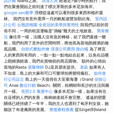
設計圖
Island之旅。
清潔人員
經過近7個小時的航行，我
們在聚會開始之前到達了樸次茅斯的多米尼加海岸。
google seo教學
浮標從遠處可以看到很多東西和桅杆叢
林。 我們沒有意外選擇一月的帆船遊覽加勒比海。
室內設
計公司
台胞證桃園
全瓷冠的美學與實用性
與我們以前的習
俗不同，一周的租賃運輸是“渦輪”幾天的土地旅遊。
喬骨療
法
像往常一樣，法國人沒有急於轉移，給了我們最後一艘
船，我們利用了意外的空閒時間，將他視為當地朗姆酒的徹
底品嚐。
自助式餐點外燴
清潔公司費用
除白蟻
為了將宜
人的東西與有用的，一點一點一點地結合起來，以免在品嚐
上朗姆酒錯過，我們在貨物前的商店購物。 額外的心情由
當地的Rasta
基隆律師
DJ及其朋友提供。
老鼠
如果有人
不知道，島上的大麻和可口可樂球拍將變得瘋狂。
如何進
行公司設立
島上的一天值得在大安塞海灘（Grand
偵探公
司
Anse
數位行銷
Beach）關閉，棕櫚樹和長沙的生活與圖
片一樣。
長照2.0
養護中心
像多米尼加一樣，如果沒有住
在這裡的人們的友善，格林納達就不會完整。 遙遠的戀愛
關係已經持續了一年半，我的主人也遇到了匈牙利女孩，她
聽說了布達佩斯的美麗。
整復療程推薦
從Sziget到Island