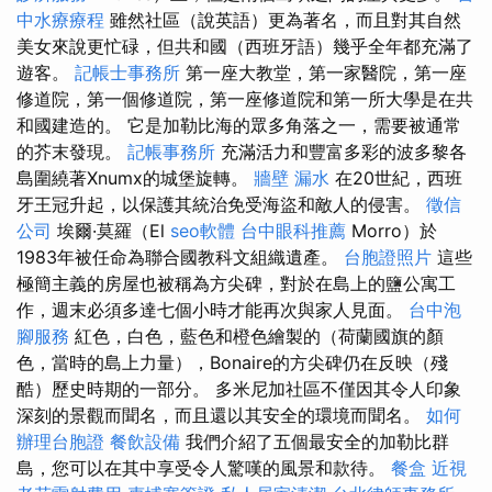
中水療療程
雖然社區（說英語）更為著名，而且對其自然
美女來說更忙碌，但共和國（西班牙語）幾乎全年都充滿了
遊客。
記帳士事務所
第一座大教堂，第一家醫院，第一座
修道院，第一個修道院，第一座修道院和第一所大學是在共
和國建造的。 它是加勒比海的眾多角落之一，需要被通常
的芥末發現。
記帳事務所
充滿活力和豐富多彩的波多黎各
島圍繞著Xnumx的城堡旋轉。
牆壁 漏水
在20世紀，西班
牙王冠升起，以保護其統治免受海盜和敵人的侵害。
徵信
公司
埃爾·莫羅（El
seo軟體
台中眼科推薦
Morro）於
1983年被任命為聯合國教科文組織遺產。
台胞證照片
這些
極簡主義的房屋也被稱為方尖碑，對於在島上的鹽公寓工
作，週末必須多達七個小時才能再次與家人見面。
台中泡
腳服務
紅色，白色，藍色和橙色繪製的（荷蘭國旗的顏
色，當時的島上力量），Bonaire的方尖碑仍在反映（殘
酷）歷史時期的一部分。 多米尼加社區不僅因其令人印象
深刻的景觀而聞名，而且還以其安全的環境而聞名。
如何
辦理台胞證
餐飲設備
我們介紹了五個最安全的加勒比群
島，您可以在其中享受令人驚嘆的風景和款待。
餐盒
近視