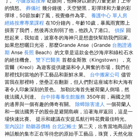
了。
小腿放鬆按摩
眨眼間，他轉身以新的力量更新了上帝
的憤怒。
葬儀社
幾分鐘後，天空變黑，彩彈球和力量的彩
彈球，50節加劇了風，視覺條件為零。
養護中心 單人房
經絡按摩專業課程
在10分鐘內，年齡10歲，暴風雨實際上
損害了我們，然後再次削弱了他，他跌入了港口。
偵探
回
想起來，我知道，波塞冬的海神只是想盡快幫助我們回家。
如果您想曬日光浴，那麼Grande Anse（Grande
台胞證過
期
Anse
長照
Beach）的文章是這款金色沙海岸和綠松石水
的絕佳機會。
雙下巴醫美
首都金斯敦（Kingstown），克
雷爾（Kreol）為遊客提供建築和令人興奮的市場，我們在
那裡找到當地的手工藝品和新鮮水果。
台中搬家公司
儘管
當我在那裡時，堡壘正在翻新，但人們對這座城市和大海有
著令人印象深刻的景色。 加勒比海首先被荷蘭人倒塌，然
後法國人到達。
台中排毒養生館服務
350年前，兩國之間
的邊界與一個有趣的傳奇有關。
除蟑除害達人
一個荷蘭人
和一個法國男子的股份是避開島嶼，沿著海岸返回，這是一
場快速比賽。 提示和建議在安提瓜航行時花費最佳時光。
室內設計
助聽器價格
台北記帳士
第二天，出售當地商品的
神話般的集市正在等待您的原始手工藝品，珠寶，天然化妝