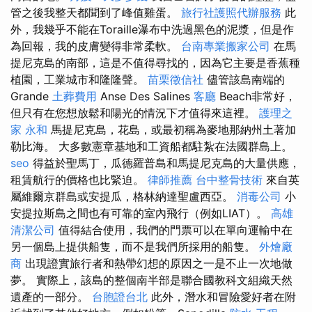
管之後我整天都聞到了峰值雞蛋。
旅行社護照代辦服務
此
外，我幾乎不能在Toraille瀑布中洗過黑色的泥漿，但是作
為回報，我的皮膚變得非常柔軟。
台南專業搬家公司
在馬
提尼克島的南部，這是不值得尋找的，因為它主要是香蕉種
植園，工業城市和隆隆聲。
苗栗徵信社
儘管該島南端的
Grande
土葬費用
Anse Des Salines
客廳
Beach非常好，
但只有在您想放鬆和陽光的情況下才值得來這裡。
護理之
家 永和
馬提尼克島，花島，或最初稱為麥地那納州土著加
勒比海。 大多數憲章基地和工資船都駐紮在法國群島上。
seo
得益於聖馬丁，瓜德羅普島和馬提尼克島的大量供應，
租賃航行的價格也比緊迫。
律師推薦
台中整骨技術
來自英
屬維爾京群島或安提瓜，格林納達聖盧西亞。
消毒公司
小
安提拉斯島之間也有可靠的室內飛行（例如LIAT）。
高雄
清潔公司
值得結合使用，我們的門票可以在單向運輸中在
另一個島上提供船隻，而不是我們所採用的船隻。
外燴廠
商
出現證實旅行者和熱帶幻想的原因之一是不止一次地做
夢。 實際上，該島的整個南半部是聯合國教科文組織天然
遺產的一部分。
台胞證台北
此外，潛水和冒險愛好者在附