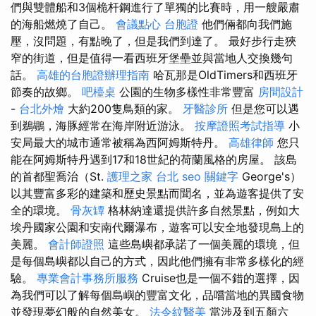
們與雙體船和3個桅杆鋼進行了單獨的比賽時，用一艘嚴肅
的海船燃燒了自己。
會議點心
台胞證
他們倆都向我們施
壓，沒問題，有點晚了，但是我們到達了。 最好步行走狹
窄的街道，但是值得一看西班牙堡壘並與當地人交換幾句
話。
高雄的台胞證辦理指南
哈瓦那是OldTimers和西班牙
節奏的故鄉。
吧檯桌
公園的生物多樣性非常豐富
房間設計
-
台北外燴
大約200隻鳥類的家。
牙醫診所
但是您可以遇
到鵜鶘，海豚經常在海岸附近游泳。
按摩證照考試指導
小
安局最大的城市通常被稱為西阿姆斯特丹。
高雄律師
您只
能在阿姆斯特丹遇到17和18世紀的荷蘭風格的房屋。 該島
的首都聖喬治（St.
護理之家 台北
seo 關鍵字
George's）
以其豐富多彩的建築和歷史景點而聞名，並為遊客提供了安
全的環境。
骨灰罈
格林納達還提供許多自然景點，例如大
埃丹國家公園和安南代爾瀑布，遊客可以安全地發現島上的
美麗。
會計師證照
這些島嶼都承諾了一個美麗的環境，但
是每個島嶼都以自己的方式，因此他們擁有非常多樣化的經
驗。
專業會計事務所服務
Cruise也是一個不錯的選擇，因
為我們可以了解每個島嶼的豐富文化，品嚐當地的異國食物
並發現夢幻般的自然美女。
法令紋醫美
當涉及到五顏六