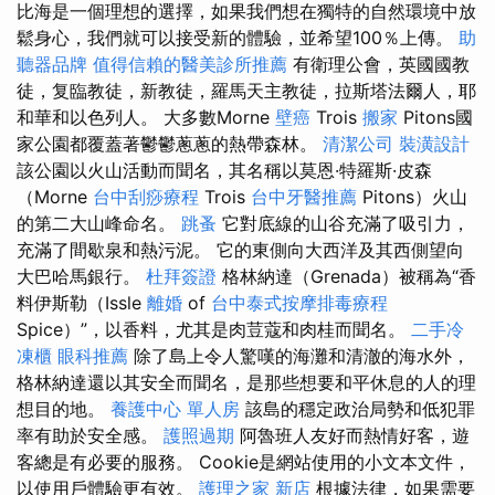
比海是一個理想的選擇，如果我們想在獨特的自然環境中放
鬆身心，我們就可以接受新的體驗，並希望100％上傳。
助
聽器品牌
值得信賴的醫美診所推薦
有衛理公會，英國國教
徒，复臨教徒，新教徒，羅馬天主教徒，拉斯塔法爾人，耶
和華和以色列人。 大多數Morne
壁癌
Trois
搬家
Pitons國
家公園都覆蓋著鬱鬱蔥蔥的熱帶森林。
清潔公司
裝潢設計
該公園以火山活動而聞名，其名稱以莫恩·特羅斯·皮森
（Morne
台中刮痧療程
Trois
台中牙醫推薦
Pitons）火山
的第二大山峰命名。
跳蚤
它對底線的山谷充滿了吸引力，
充滿了間歇泉和熱污泥。 它的東側向大西洋及其西側望向
大巴哈馬銀行。
杜拜簽證
格林納達（Grenada）被稱為“香
料伊斯勒（Issle
離婚
of
台中泰式按摩排毒療程
Spice）”，以香料，尤其是肉荳蔻和肉桂而聞名。
二手冷
凍櫃
眼科推薦
除了島上令人驚嘆的海灘和清澈的海水外，
格林納達還以其安全而聞名，是那些想要和平休息的人的理
想目的地。
養護中心 單人房
該島的穩定政治局勢和低犯罪
率有助於安全感。
護照過期
阿魯班人友好而熱情好客，遊
客總是有必要的服務。 Cookie是網站使用的小文本文件，
以使用戶體驗更有效。
護理之家 新店
根據法律，如果需要