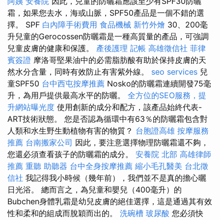
阿姨
安養院
因此，兒童的防曬霜應該至少有SPF30防曬
霜，如果您去水，海或山脈，SPF50產品是一個不錯的選
擇。 SPF
白內障手術費用
食品機械
新竹外燴
30、200毫
升兒童的Gerocossen防曬霜是一種高質量的產品，可強調
兒童皮膚的健康和保護。
產後護理
記帳
高雄徵信社
菲律
賓簽證
摩洛哥堅果油中的必需脂肪酸有助於保持皮膚的天
然水分含量，同時有效防止有害紫外線。
seo services
兒
童SPF50
台中西屯按摩推薦
Nosko的防曬霜連續開發75毫
升，為用戶提供最高水平的防曬。
全方位的SEO服務，提
升網站曝光度
使用創新的成分和配方，該產品始終代表-
ART技術狀態。 您是否認為循環中有63％的防曬霜包含對
人類和水生野生動植物有害的物質？
台胞證高雄
按摩服務
推薦
台南搬家公司
因此，要注意選擇物理防曬霜還不夠，
您還必須查看孩子的防曬霜的成分。
安養院 北部
高雄律師
推薦
重聽 助聽器
台中全身按摩推薦
縮小毛孔醫美
台北徵
信社
我記得我小時候（幾年前），我們並不是真的擔心曬
日光浴。 總而言之，為兒童和嬰兒（400毫升）的
Bubchen身體乳霜是幼兒皮膚的絕佳選擇，這是通過其有效
性和柔和的組成而脫穎而出的。
洗碗槽
玻尿酸
您必須快