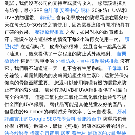
測試，我們沒有公司的支持者或廣告收入。 您應該選擇具
有防水，最小SPF
會計師
安養中心
眼科
30並防止UVA和
UVB的防曬霜。
葬儀社
含有化學成分的防曬霜應在嬰兒每
天在每天20-30分鐘之前使用，因為需要這段時間才能具有
正確的效果。
整復療程推薦
之後，如果對水的欣賞或出
汗，建議在沒有這些水的情況下每2小時再次使用一次。
護
照代辦
在這個時代，皮膚仍然很薄，並且含有一點黑色素
（油漆），後來提供了一定程度的防止紫外線輻射。
苗栗
徵信社
這是非常重要的
外牆防水
-
台中按摩服務推薦
沒有
它，我們將不知道這一天，也不會有生態系統。
子母車
15
分鐘後，暴露於陽光的皮膚開始產生維生素D，這對於保持
健康的骨骼至關重要。 您還可以使用物理有機防曬霜來防
止有害的紫外線。 氧化鋅為UVB和UVA輻射提供了可靠而
完全的保護。 僅憑二氧化鈦二氧化二氧化氧化物通常不提
供全面的UVA保護。 替代品可能是其他兒童友好的產品，
但是由於Bubchen的獨特成分和效率，它來自現場。
牙科
詳細實用的Google SEO教學資料
台胞證台中
防曬霜包含
化學（有機）過濾器，礦物（無機）過濾器或兩者的組合。
法令紋醫美
搬家公司費用
居家
養生村
輔聽器的功能與使