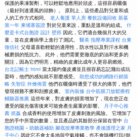
保護的果凍製劑，可以輕鬆地應用於頭皮，這很容易曬傷
（最好到達通風的頭飾）。 原則上，這些產品對兒童和成
人的工作方式相同。
老人養護 單人房
餐飲設備回收
新墓
第一年
柬埔寨簽證
對於兒童來說，重點是溫和的組成。
什
麼是卡式台胞證
設計
壁癌
因此，它們適合幾個月大的兒
童，並在皮膚病學上進行了測試。
醫美
指壓專業課程
台東
徵信社
父母還喜歡輕鬆的適用性，防水性以及對汗水和機
械磨損的抵抗力。 此外，他們需要更徹底的奶油和更多的
關注，因為它們明亮，精緻的皮膚比成年人更容易燃燒。
台北記帳士
html
當太陽灼傷皮膚並且很容易忘記濺出或玩
耍時，他們的感知就不那麼感受。
助您成功的網路行銷策
略
失智症
外燴佈置
他們在曬傷時遭受了很大的痛苦，他們
發現很難不擦和刮擦皮膚。
室內裝修
台中筋膜刀放鬆療程
輔聽器推薦
這些年來，對皮膚的損害增加了，現在您正在
遭受的陽光傷害後來可能會產生嚴重的影響。
月子中心推
薦
抓姦
合成香料的使用增加了皮膚刺激的風險。 它增加了
您的手中所需的數量，並且產品的其餘部分保留在管中
台
胞證桃園
-
助聽器補助
腳底按摩專業教學
產後護理之家 月
子中心
因此它不會太多地與空氣接觸，也不會隨機打印/倒