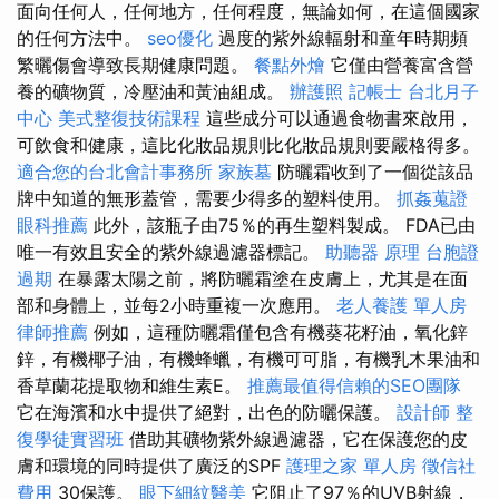
面向任何人，任何地方，任何程度，無論如何，在這個國家
的任何方法中。
seo優化
過度的紫外線輻射和童年時期頻
繁曬傷會導致長期健康問題。
餐點外燴
它僅由營養富含營
養的礦物質，冷壓油和黃油組成。
辦護照
記帳士
台北月子
中心
美式整復技術課程
這些成分可以通過食物書來啟用，
可飲食和健康，這比化妝品規則比化妝品規則要嚴格得多。
適合您的台北會計事務所
家族墓
防曬霜收到了一個從該品
牌中知道的無形蓋管，需要少得多的塑料使用。
抓姦蒐證
眼科推薦
此外，該瓶子由75％的再生塑料製成。 FDA已由
唯一有效且安全的紫外線過濾器標記。
助聽器 原理
台胞證
過期
在暴露太陽之前，將防曬霜塗在皮膚上，尤其是在面
部和身體上，並每2小時重複一次應用。
老人養護 單人房
律師推薦
例如，這種防曬霜僅包含有機葵花籽油，氧化鋅
鋅，有機椰子油，有機蜂蠟，有機可可脂，有機乳木果油和
香草蘭花提取物和維生素E。
推薦最值得信賴的SEO團隊
它在海濱和水中提供了絕對，出色的防曬保護。
設計師
整
復學徒實習班
借助其礦物紫外線過濾器，它在保護您的皮
膚和環境的同時提供了廣泛的SPF
護理之家 單人房
徵信社
費用
30保護。
眼下細紋醫美
它阻止了97％的UVB射線，