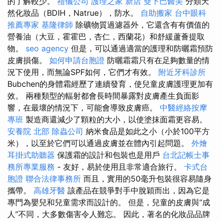
的了解較少。
禮儀公司
護理之家 新店
雙下巴醫美
分類天
然化妝品（BDIH，Natrue），防水。
自助搬家
台中眼科
推薦專家
基隆律師
除礦物質過濾器外，它還含有有價值的
營養油（大豆，霍霍巴，杏仁，西蘭花）和舒緩蘆薈提取
物。
seo agency
但是，可以通過適當的護理和防曬霜預防
皮膚損傷。
如何申請台胞證
防曬霜霜只有在足夠數量的情
況下使用，而無論SPF如何，它們才有效。
附近牙科診所
Bubchen的身體霜經歷了連續發育，使兒童皮膚護理更加有
效。 兩種類型的輻射都會長時間暴露對皮膚產生負面影
響，在最壞的情況下，可能會導致皮膚癌。
中醫經絡按摩
專班
製造商還減少了顆粒的大小，以使塗抹面霜更容易。
安養院 北部
除蟲公司
納米食品是如此之小（小於100平方
米），以至於它們可以通過皮膚並在體內引起問題。
外燴
耳掛式助聽器
保護霜的設計和包裝也是用戶
台北記帳士事
務所專業服務
- 友好，易於使用且非常適合旅行。
卡式台
胞證
聯合法律事務所
而且，實用的50毫升包裝很容易隨身
攜帶。
高雄牙醫
該產品在競爭對手中脫穎而出，因為它是
專門為嬰兒和兒童需求而設計的。 但是，兒童的皮膚與“成
人”不同，大多數傷害令人難忘。 因此，著名的化妝品品牌