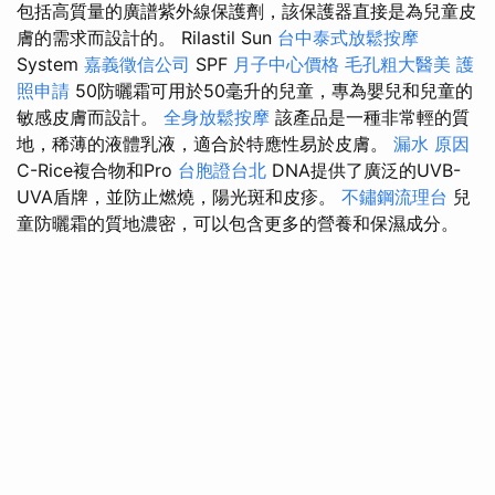
包括高質量的廣譜紫外線保護劑，該保護器直接是為兒童皮
膚的需求而設計的。 Rilastil Sun
台中泰式放鬆按摩
System
嘉義徵信公司
SPF
月子中心價格
毛孔粗大醫美
護
照申請
50防曬霜可用於50毫升的兒童，專為嬰兒和兒童的
敏感皮膚而設計。
全身放鬆按摩
該產品是一種非常輕的質
地，稀薄的液體乳液，適合於特應性易於皮膚。
漏水 原因
C-Rice複合物和Pro
台胞證台北
DNA提供了廣泛的UVB-
UVA盾牌，並防止燃燒，陽光斑和皮疹。
不鏽鋼流理台
兒
童防曬霜的質地濃密，可以包含更多的營養和保濕成分。