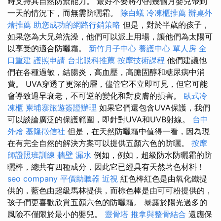
時支持其自然防禦能力。 最好不要將小的幾個月嬰兒帶到
一天的情況下，而無需防曬霜。
除白蟻
冷凍櫃推薦
辦桌外
燴推薦
助您成功的網路行銷策略
但是，對於半歲的孩子，
如果您為大兄弟洗澡，他們可以派上用場，讓他們為太陽可
以享受的適合防曬霜。
新竹月子中心
養護中心 單人房
全
口重建
護照申請
台北眼科推薦
按摩技術課程
他們建議他
們在各種過敏，結腸炎，高血壓，高膽固醇和糖尿病中消
費。 UVA穿透了更深的層，儘管它不立即可見，但它可能
會導致過早衰老，不可逆的變化和對皮膚的損害。
臥式冷
凍櫃
柬埔寨旅遊簽證辦理
如果它們還包含UVA保護，我們
可以談論廣泛的保護範圍，即針對UVA和UVB射線。
台中
外燴
基隆徵信社
但是，在天然防曬霜中值得一看，因為現
在有完全自然的解決方案可以提供五顏六色的防曬。
按摩
師證照班訓練
牆壁 漏水
例如，例如，超級防水防曬霜的防
曬棒，總共有四種成分，因此它已經具有天然著色材料！
seo company
平價助聽器
近視
紅色棒紅色是由氧化鐵提
供的，藍色由超級馬林提供，而棕色棒是由可可粉提供的，
孩子們更喜歡欣賞五顏六色的防曬霜。 暴露於陽光過多的
風險不僅限於最小的嬰兒。
靈骨塔
推拿與整骨結合
還應保