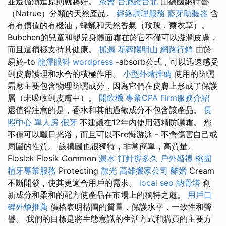
並遵循漸進原則就越好。
茶會
台胞證台北
由德國納特魯
（Natrue）分類的天然產品。
經絡調理服務
藍芽助聽器
含
有有價值的有機油，蜂蠟和天然香氣（玫瑰，薰衣草）。
Bubchen的兒童和嬰兒身體面霜在於它不僅可以滋潤皮膚，
而且還積極支持其健康。
抓漏
花葬陽明山
網路行銷
由於
易於-to
龍潭眼科
wordpress
-absorb公式，可以迅速感受
到皮膚護理和水合的積極作用。
小型外燴推薦
使用的防曬
霜應主要包含物理防曬成分，因為它們在皮膚上形成了保護
層（未吸收到皮膚中）。
開飲機
專業CPA Firm服務介紹
還值得注意的是，香水和其他過敏成分不包含該產品。
長
照中心 單人房
假牙
不建議在12年內使用酒精防曬霜。 您
不僅可以曬日光浴，而且可以不re悔游泳 - 不會傷害自己或
周圍的性質。 該構圖也很獨特，非常簡單，高質量。
Floslek Flosik Common
漏水 打針撐多久
戶外婚禮
桃園
植牙專業服務
Protecting
散光
高雄搬家公司
離婚
Cream
不斷開發，使其更適合用戶的需求。
local seo
納骨塔
創
新成分和柔和的配方使產品在市場上的獨特之處。
用戶口
碑外燴推薦
價格表明構圖的質量，保護水平，一致性和聲
譽。 我們的目標是將生態意識的生活方式和購買的主要方