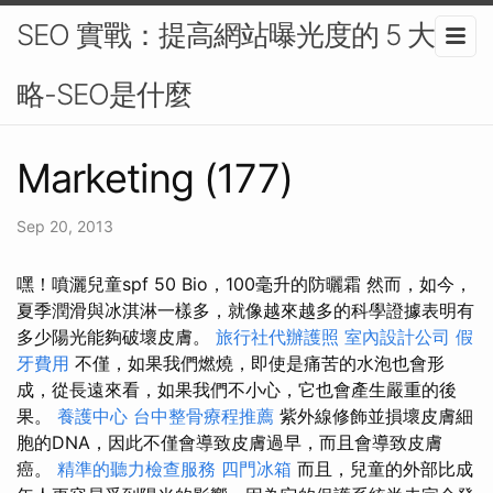
SEO 實戰：提高網站曝光度的 5 大策
略-SEO是什麼
Marketing (177)
Sep 20, 2013
嘿！噴灑兒童spf 50 Bio，100毫升的防曬霜 然而，如今，
夏季潤滑與冰淇淋一樣多，就像越來越多的科學證據表明有
多少陽光能夠破壞皮膚。
旅行社代辦護照
室內設計公司
假
牙費用
不僅，如果我們燃燒，即使是痛苦的水泡也會形
成，從長遠來看，如果我們不小心，它也會產生嚴重的後
果。
養護中心
台中整骨療程推薦
紫外線修飾並損壞皮膚細
胞的DNA，因此不僅會導致皮膚過早，而且會導致皮膚
癌。
精準的聽力檢查服務
四門冰箱
而且，兒童的外部比成