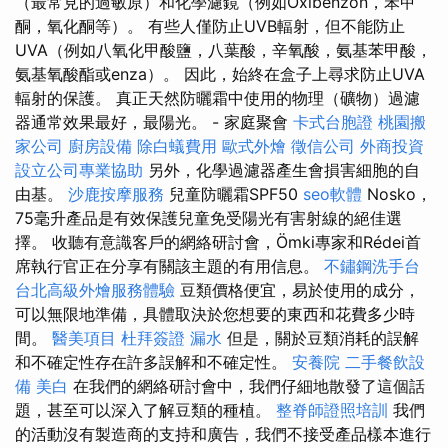
（最常見的過敏原）和化學濾鏡（例如Oxibenzon，苯甲
酮，氧化酮等）。 有些人僅防止UVB輻射，但不能防止
UVA（例如八氧化甲酸鹽，八葉酸，辛氧酸，氨基苯甲酸，
氨基氧酸酯或enza）。 因此，始終在盒子上尋求防止UVA
輻射的保護。 真正天然防曬霜中使用的物理（礦物）過濾
器通常效果最好，最陽光。 - 家庭聚會
卡式台胞證
桃園搬
家公司
廚房設備
除白蟻費用
歐式外燴
徵信公司
外商投資
設立公司專業協助
另外，化學過濾器產生會損害細胞的自
由基。
沙鹿按摩服務
兒童防曬霜SPF50
seo軟體
Nosko，
75毫升產品是有效保護兒童免受陽光有害射線的絕佳選
擇。 收聽有意識客戶的網絡研討會，Ömki專家和Rédei首
席執行官正在分享有關該主題的有用信息。
不鏽鋼洗手台
台北高級外燴服務體驗
豆類價格便宜，易於使用的成分，
可以無限地準備，具體取決於您想要的東西和花費多少時
間。
醫美項目
杜拜簽證
漏水
但是，關於豆類消耗的誤解
和不確定性存在許多誤解和不確定性。
安養院
二手餐飲設
備
美白
在我們的網絡研討會中，我們仔細地散發了這個話
題，甚至可以深入了解豆類的種植。
整脊師證照培訓
我們
的活動沒有製造商的支持和廣告，我們不接受產品樣本進行