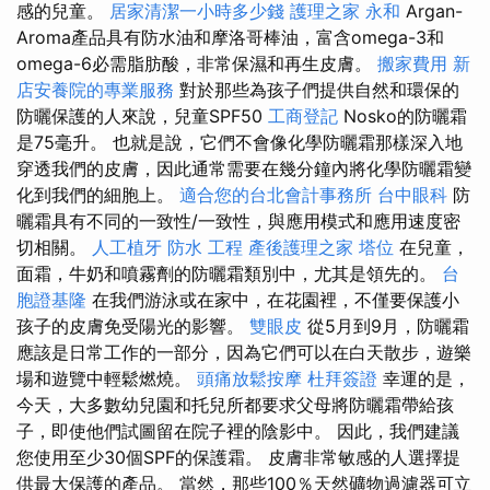
感的兒童。
居家清潔一小時多少錢
護理之家 永和
Argan-
Aroma產品具有防水油和摩洛哥棒油，富含omega-3和
omega-6必需脂肪酸，非常保濕和再生皮膚。
搬家費用
新
店安養院的專業服務
對於那些為孩子們提供自然和環保的
防曬保護的人來說，兒童SPF50
工商登記
Nosko的防曬霜
是75毫升。 也就是說，它們不會像化學防曬霜那樣深入地
穿透我們的皮膚，因此通常需要在幾分鐘內將化學防曬霜變
化到我們的細胞上。
適合您的台北會計事務所
台中眼科
防
曬霜具有不同的一致性/一致性，與應用模式和應用速度密
切相關。
人工植牙
防水 工程
產後護理之家
塔位
在兒童，
面霜，牛奶和噴霧劑的防曬霜類別中，尤其是領先的。
台
胞證基隆
在我們游泳或在家中，在花園裡，不僅要保護小
孩子的皮膚免受陽光的影響。
雙眼皮
從5月到9月，防曬霜
應該是日常工作的一部分，因為它們可以在白天散步，遊樂
場和遊覽中輕鬆燃燒。
頭痛放鬆按摩
杜拜簽證
幸運的是，
今天，大多數幼兒園和托兒所都要求父母將防曬霜帶給孩
子，即使他們試圖留在院子裡的陰影中。 因此，我們建議
您使用至少30個SPF的保護霜。 皮膚非常敏感的人選擇提
供最大保護的產品。 當然，那些100％天然礦物過濾器可立