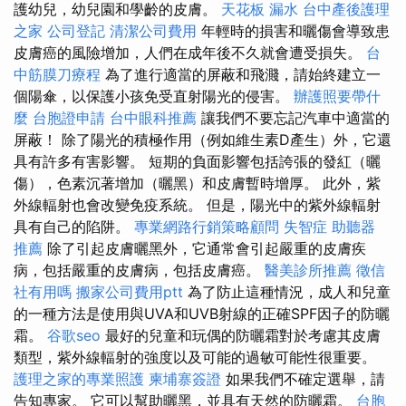
護幼兒，幼兒園和學齡的皮膚。
天花板 漏水
台中產後護理
之家
公司登記
清潔公司費用
年輕時的損害和曬傷會導致患
皮膚癌的風險增加，人們在成年後不久就會遭受損失。
台
中筋膜刀療程
為了進行適當的屏蔽和飛濺，請始終建立一
個陽傘，以保護小孩免受直射陽光的侵害。
辦護照要帶什
麼
台胞證申請
台中眼科推薦
讓我們不要忘記汽車中適當的
屏蔽！ 除了陽光的積極作用（例如維生素D產生）外，它還
具有許多有害影響。 短期的負面影響包括誇張的發紅（曬
傷），色素沉著增加（曬黑）和皮膚暫時增厚。 此外，紫
外線輻射也會改變免疫系統。 但是，陽光中的紫外線輻射
具有自己的陷阱。
專業網路行銷策略顧問
失智症
助聽器
推薦
除了引起皮膚曬黑外，它通常會引起嚴重的皮膚疾
病，包括嚴重的皮膚病，包括皮膚癌。
醫美診所推薦
徵信
社有用嗎
搬家公司費用ptt
為了防止這種情況，成人和兒童
的一種方法是使用與UVA和UVB射線的正確SPF因子的防曬
霜。
谷歌seo
最好的兒童和玩偶的防曬霜對於考慮其皮膚
類型，紫外線輻射的強度以及可能的過敏可能性很重要。
護理之家的專業照護
柬埔寨簽證
如果我們不確定選舉，請
告知專家。 它可以幫助曬黑，並具有天然的防曬霜。
台胞