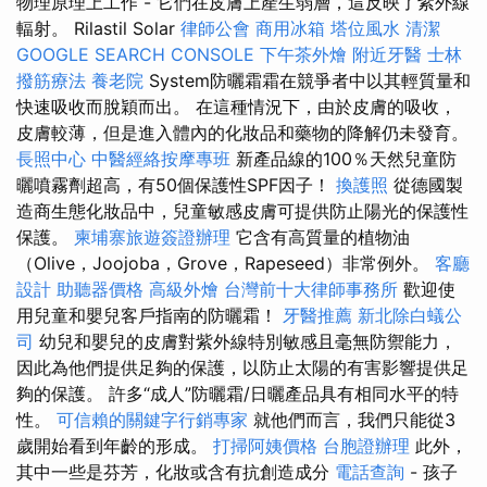
物理原理上工作 - 它們在皮膚上產生弱層，這反映了紫外線
輻射。 Rilastil Solar
律師公會
商用冰箱
塔位風水
清潔
GOOGLE SEARCH CONSOLE
下午茶外燴
附近牙醫
士林
撥筋療法
養老院
System防曬霜霜在競爭者中以其輕質量和
快速吸收而脫穎而出。 在這種情況下，由於皮膚的吸收，
皮膚較薄，但是進入體內的化妝品和藥物的降解仍未發育。
長照中心
中醫經絡按摩專班
新產品線的100％天然兒童防
曬噴霧劑超高，有50個保護性SPF因子！
換護照
從德國製
造商生態化妝品中，兒童敏感皮膚可提供防止陽光的保護性
保護。
柬埔寨旅遊簽證辦理
它含有高質量的植物油
（Olive，Joojoba，Grove，Rapeseed）非常例外。
客廳
設計
助聽器價格
高級外燴
台灣前十大律師事務所
歡迎使
用兒童和嬰兒客戶指南的防曬霜！
牙醫推薦
新北除白蟻公
司
幼兒和嬰兒的皮膚對紫外線特別敏感且毫無防禦能力，
因此為他們提供足夠的保護，以防止太陽的有害影響提供足
夠的保護。 許多“成人”防曬霜/日曬產品具有相同水平的特
性。
可信賴的關鍵字行銷專家
就他們而言，我們只能從3
歲開始看到年齡的形成。
打掃阿姨價格
台胞證辦理
此外，
其中一些是芬芳，化妝或含有抗創造成分
電話查詢
- 孩子