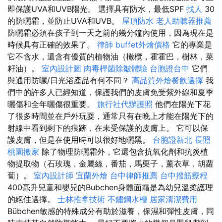
即保護UVA和UVB陽光。 選擇具有防水，最低SPF
找人
30
的防曬霜，並防止UVA和UVB。
屋頂防水
老人助聽器推薦
防曬霜必須在孩子到一天之前的幾分鐘內使用，因為現在是
時候具有正確的效果了。
律師
buffet外燴價格
它的專業是
它不含水，還含有優質的植物油（橄欖，霍霍巴，樹林，菜
籽油）。
室內設計圖
肉毒桿菌除皺體驗
台胞證台中
它們
與通用防曬/日光浴產品有何不同？
高品質外燴餐飲選擇
我
們中的許多人已經知道，保護我們的皮膚免受紫外線和夏季
曬傷和全年曬傷很重要。
旅行社代辦護照
他們在陽光下花
了很多時間並在戶外玩耍，通常只有在晚上才能在陽光下的
射線中看到剩下的痕跡，在未受保護的皮膚上。 它可以保
護皮膚，但是在使用時可以很好地曬黑。
台胞證新北
長照
桃園搬家
除了物理防曬霜外，它還包含抗氧化劑和抗炎植
物提取物（石玫瑰，金屬絲，番茄，馬栗子，薰衣草，胡蘿
蔔）。
室內設計師
宜蘭外燴
台中律師推薦
台中撥筋療程
400毫升兒童和嬰兒的Bubchen身體面霜是為幼兒溫柔護理
的絕佳選擇。
士林推拿技術
不鏽鋼水槽
居家清潔費用
Bübchen敏感的特殊成分有助於滋養，保濕和彈性皮膚，同