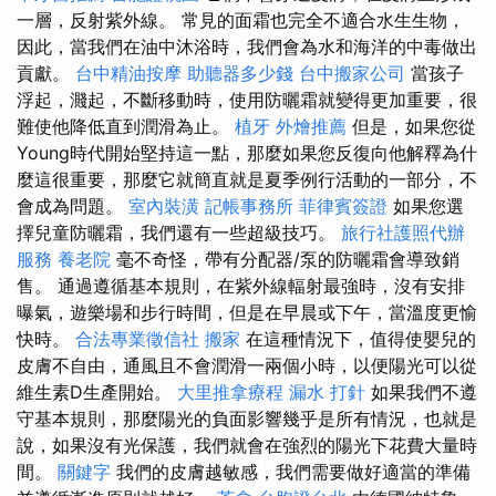
一層，反射紫外線。 常見的面霜也完全不適合水生生物，
因此，當我們在油中沐浴時，我們會為水和海洋的中毒做出
貢獻。
台中精油按摩
助聽器多少錢
台中搬家公司
當孩子
浮起，濺起，不斷移動時，使用防曬霜就變得更加重要，很
難使他降低直到潤滑為止。
植牙
外燴推薦
但是，如果您從
Young時代開始堅持這一點，那麼如果您反復向他解釋為什
麼這很重要，那麼它就簡直就是夏季例行活動的一部分，不
會成為問題。
室內裝潢
記帳事務所
菲律賓簽證
如果您選
擇兒童防曬霜，我們還有一些超級技巧。
旅行社護照代辦
服務
養老院
毫不奇怪，帶有分配器/泵的防曬霜會導致銷
售。 通過遵循基本規則，在紫外線輻射最強時，沒有安排
曝氣，遊樂場和步行時間，但是在早晨或下午，當溫度更愉
快時。
合法專業徵信社
搬家
在這種情況下，值得使嬰兒的
皮膚不自由，通風且不會潤滑一兩個小時，以便陽光可以從
維生素D生產開始。
大里推拿療程
漏水 打針
如果我們不遵
守基本規則，那麼陽光的負面影響幾乎是所有情況，也就是
說，如果沒有光保護，我們就會在強烈的陽光下花費大量時
間。
關鍵字
我們的皮膚越敏感，我們需要做好適當的準備