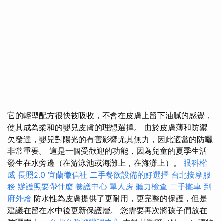
它的輕型配方很快被吸收，不會在皮膚上留下油膩的感覺，
使其成為柔和的嬰兒皮膚的理想選擇。 由於皮膚薄和防禦
欠發達，嬰兒對陽光的有害影響尤其無力，因此適當的防曬
非常重要。 這是一個受歡迎的功能，因為兒童的夏季生活
發生在水旁邊（在游泳池或海灘上，在海灘上）。
眼科權
威
長照2.0
宜蘭徵信社
二手餐飲設備的好選擇
台北按摩服
務
辦護照要帶什麼
養護中心 單人房
聽力檢查
二手攤車
到
府外燴
防水性為皮膚提供了更耐用，更完整的保護，但是
建議在留在水中後更新保護層。 您需要再次將孩子們放在