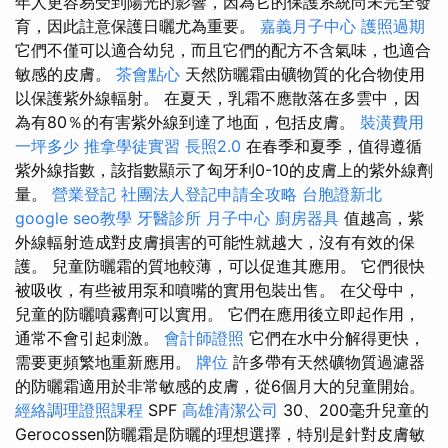
年人更容易受到陽光的影響，因為它的保護系統尚未完全發
育，因此註意保護日曬尤為重要。
嘉義月子中心
護照過期
它們不僅可以適合幼兒，而且它們的配方不含氣味，也適合
敏感的皮膚。
茶會點心
天然防曬霜由礦物質的化合物使用
以保護紫外線輻射。 在夏天，乳霜不應散落在多雲中，因
為有80％的有害紫外線到達了地面，包括皮膚。
裝潢費用
一坪多少
推拿學徒實習
長照2.0
在春季和夏季，值得遵循
紫外線指數，該指數顯示了匈牙利0-10的皮膚上的紫外線劑
量。
營業登記
社團法人登記申請全攻略
台胞證新北
google seo教學
牙醫診所
月子中心
廚房器具
值越高，紫
外線輻射造成對皮膚損害的可能性就越大，沒有有效的保
護。 兒童防曬霜的質地較薄，可以促進其應用。 它們很快
被吸收，有些被用泵和噴嘴的實用包裝出售。 在父母中，
兒童的防曬噴霧劑可以實用。 它們在應用後立即起作用，
通常不會引起刺激。
會計師證照
它們在水中分解得更快，
需要更頻繁地重新應用。
牌位
許多帶有天然礦物質過濾器
的防曬霜適用於非常敏感的皮膚，從6個月大的兒童開始。
經絡調理證照課程
SPF
高雄清潔公司
30、200毫升兒童的
Gerocossen防曬霜是防曬的理想選擇，特別是針對皮膚敏