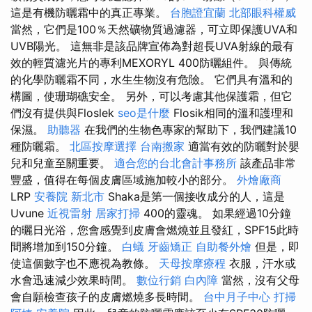
這是有機防曬霜中的真正專業。
台胞證宜蘭
北部眼科權威
當然，它們是100％天然礦物質過濾器，可立即保護UVA和
UVB陽光。 這無非是該品牌宣佈為對超長UVA射線的最有
效的輕質濾光片的專利MEXORYL 400防曬組件。 與傳統
的化學防曬霜不同，水生生物沒有危險。 它們具有溫和的
構圖，使珊瑚礁安全。 另外，可以考慮其他保護霜，但它
們沒有提供與Floslek
seo是什麼
Flosik相同的溫和護理和
保濕。
助聽器
在我們的生物色專家的幫助下，我們建議10
種防曬霜。
北區按摩選擇
台南搬家
適當有效的防曬對於嬰
兒和兒童至關重要。
適合您的台北會計事務所
該產品非常
豐盛，值得在每個皮膚區域施加較小的部分。
外燴廠商
LRP
安養院 新北市
Shaka是第一個接收成分的人，這是
Uvune
近視雷射
居家打掃
400的靈魂。 如果經過10分鐘
的曬日光浴，您會感覺到皮膚會燃燒並且發紅，SPF15此時
間將增加到150分鐘。
白蟻
牙齒矯正
自助餐外燴
但是，即
使這個數字也不應視為教條。
天母按摩療程
衣服，汗水或
水會迅速減少效果時間。
數位行銷
白內障
當然，沒有父母
會自願檢查孩子的皮膚燃燒多長時間。
台中月子中心
打掃