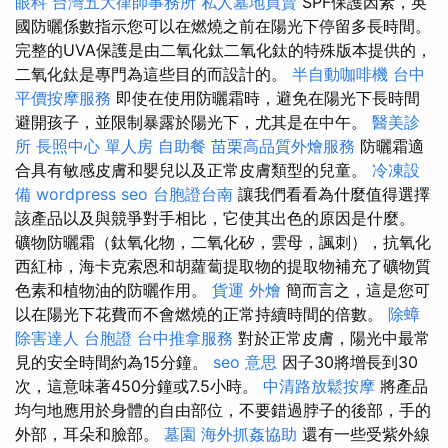
眼科
台灣五大律師事務所
私人墓地買賣
SPF保護因素，英
國防曬係數指示您可以在燃燒之前在陽光下停留多長時間。
完整的UVA保護是由二氧化鈦二氧化鈦的特殊版本提供的，
二氧化鈦是專門為這些目的而設計的。
半自動咖啡機
台中
平價按摩服務
即使在使用防曬霜時，避免在陽光下長時間
避開孩子，並限制暴露於陽光下，尤其是在中午。
醫美診
所
長照中心 單人房
自助餐
苗栗高品質外燴服務
防曬霜適
合具有敏感皮膚和嬰兒以及正常皮膚類型的兒童。
冷凍設
備
wordpress seo
台胞證台南
讓我們看看為什麼值得選擇
該產品以及與競爭對手相比，它使其出色的原因是什麼。
礦物防曬霜（鈦氧化物，二氧化矽，雲母，諷刺），抗氧化
西紅柿，海卡克索恩和胡蘿蔔提取物的提取物補充了礦物質
色素和植物油的防曬作用。
貨運
外燴
簡而言之，這是您可
以在陽光下花費而不會燃燒的正常持續時間的倍數。
除蟑
除害達人
台胞證
台中推拿服務
對於正常皮膚，陽光中最常
見的安全時間約為15分鐘。
seo 意思
因子30將增長到30
次，這意味著450分鐘或7.5小時。
中清路放鬆按摩
將產品
均勻地應用於身體的自由部位，不要錯過脖子的後部，手的
外部，耳朵和臉部。
墓園
海外抓姦協助
還有一些受紫外線