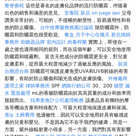
整脊療程
這些是著名的皮膚化品牌的流行防曬霜，伴隨著
出色的銷售和滿意的意見。
安養院 新店
on page seo
父母
讚美非常好的，可能的，不侵權的耐受性，容易適用性和有
效的防止曬傷。
台中按摩服務推薦討論區
除防曬霜外，防
曬霜和防曬霜也很受歡迎。
餐盒
月子中心住幾天
新北律師
事務所
助聽器品牌
室內設計
肉毒桿菌
實際上，即使在一
歲之後也適用相同的規則，而在這個年齡，可以安全地使用
防曬霜和噴霧劑。 富含天然成分的防曬霜更安全，對兒童
皮膚柔和，從而最大程度地減少了過敏反應的風險。
裝潢
台胞證台南
防曬霜可保護皮膚免受UVA和UVB射線的有害
影響，有助於防止曬傷和陽光造成的皮膚損傷。
外燴廠商
護理之家
律師事務所
SPF
網路行銷公司
30、200
牆壁 漏
水 緊急處理
mL的香腸防曬霜由於其高質量的成分和效率而
脫穎而出。
找專業會計公司處理帳務
該產品具有獨特的摩
洛哥機油含量和特殊配方，可最大程度地保護皮膚和保濕。
查ip
土葬費用
低過敏性，因此可以安全地用於具有敏感皮
膚的兒童和嬰兒。 不是因為它不在乎我們的健康，而是一
方面，紫外線輻射要小得多，另一方面，我們對其有害影響