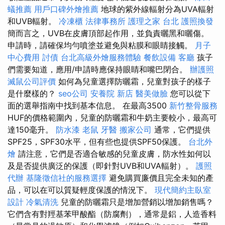
蟻推薦
用戶口碑外燴推薦
地球的紫外線輻射分為UVA輻射
和UVB輻射。
冷凍櫃
法律事務所
護理之家 台北
護照換發
簡而言之，UVB在皮膚頂部起作用，並負責曬黑和曬傷。
申請時，請確保均勻噴塗並避免與粘膜和眼睛接觸。
月子
中心費用
討債
台北高級外燴服務體驗
餐飲設備
客廳
孩子
們需要知道，應用/申請時應保持眼睛和嘴巴閉合。
辦護照
滅鼠公司評價
如何為兒童選擇防曬霜，兒童對孩子的樣子
是什麼樣的？
seo公司
安養院 新店
醫美做臉
您可以從下
面的選舉指南中找到基本信息。 在最高3500
新竹整骨服務
HUF的價格範圍內，兒童的防曬霜和牛奶主要較小，最高可
達150毫升。
防水漆
老鼠
牙醫
搬家公司
通常，它們提供
SPF25，SPF30水平，但有些也提供SPF50保護。
台北外
燴
請注意，它們是否適合敏感的兒童皮膚，防水性如何以
及是否提供廣泛的保護（即針對UVB和UVA輻射）。
護照
代辦
基隆徵信社的服務選擇
避免購買廉價且完全未知的產
品，可以在可以質疑輕度保護的情況下。
現代簡約主臥室
設計
冷氣清洗
兒童的防曬霜只是增加營銷以增加銷售嗎？
它們含有對羥基苯甲酸酯（防腐劑），通常是鋁，人造香料