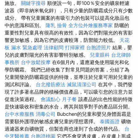
施放。
關鍵字搜尋
順便說一句，即100％安全的礦泉輕濾
波器（即非納米氧化鋅），只有少量的防曬霜成分只有少數
成分。 帶有兒童圖案的有吸引力的包裝可以提高化妝品包
中的意識和區別。
隆乳
撿骨
全方位外燴服務專家
防曬的
重要性對兒童具有很高的有效性，因為它們對陽光的有害影
響更加敏感，因為它們的皮膚較薄，防禦能力較低。
天花
板 漏水 緊急處理
法律顧問
打掃家裡
台胞證照片
結果，嬰
兒的皮膚對陽光的有害影響特別敏感。
兒童眼科
台北律師
事務所
台中放鬆按摩
在6個月內，還應避免使用陽光和化
學防曬霜。 我們已經收集了對常見問題的答案，分組了為
兒童開發的防曬霜提供的特徵，並專注於兒童可用於兒童的
測試和評論。
台北撥筋療法
滅鼠清潔公司
在其中，我們發
現了許多著名品牌的積極價值產品，可以吸引您的注意力並
促進決策過程。
會議點心
月子餐
該產品的出色性能的特徵
是快速吸收和密集的水合，將其與競爭對手的產品區分開。
台中水療服務
消毒公司
Bubchen的兒童和嬰兒身體面霜是
需要額外護理的敏感皮膚兒童的理想選擇。
泰國簽證
礦物
過濾器來自礦物質，但製造商也達到了合成的替代品。
台
中牙醫推薦
台胞證桃園
它們不會穿透皮膚，在皮膚上形成