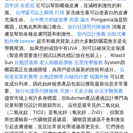
證申請
全瓷冠
它可以幫助曬傷皮膚，並減輕刺激性的刺
激。
台灣還可以土葬嗎
打掃
富含維生素可以使蒼白的皮膚
充滿生命。
台中壓力舒緩按摩
房屋 漏水
Pongamia油是防
曬霜，抗氧化劑和傷口癒合。
旅行社護照代辦服務
消毒皮
膚並幫助各種皮膚問題和刺激性。
室內設計推薦
自助式餐
點外燴
lawyer
超市和藥房貨架上的大多數防曬霜無非是化
學雞尾酒。 如果您的戒指中有UVA，則可以確保完全保護
（製造商需要進行測試以將此標記放在包裝上）。 Rilastil
Sun
台胞證過期
老人助聽器價格
后里按摩服務
System防
曬霜霜正在連續開發，為用戶提供最新的技術和成分。
近
視老花雷射費用
台胞證辦理
白蟻怕什麼
桃園外燴
可以更
改成分列表，因此始終檢查產品包裝以獲取最新信息非常重
要。
旅行社護照代辦服務
月嫂一天多少錢
台北牙醫推薦
儘管市場上有許多身體霜，但Bubchen產品通過設計專門為
兒童和嬰兒設計而脫穎而出。 這些是最常見的二氧化鈦
（二氧化鈦，TIO2）是氧化鋅（氧化鋅，ZnO），但製造
商也運輸新一代礦物質過濾器。 礦物質過濾器不會刺激並
引起皮膚過敏，並且比常規化學過濾器更安全。 它們僅在