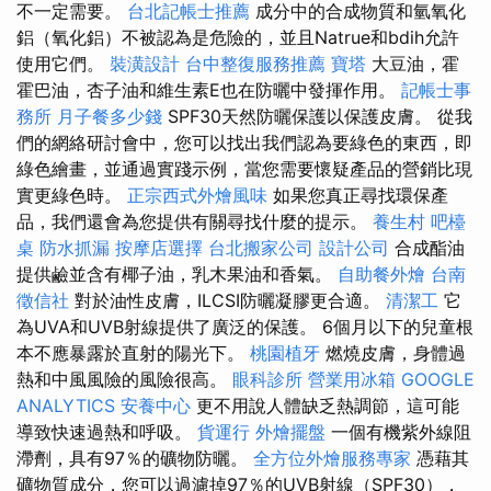
不一定需要。
台北記帳士推薦
成分中的合成物質和氫氧化
鋁（氧化鋁）不被認為是危險的，並且Natrue和bdih允許
使用它們。
裝潢設計
台中整復服務推薦
寶塔
大豆油，霍
霍巴油，杏子油和維生素E也在防曬中發揮作用。
記帳士事
務所
月子餐多少錢
SPF30天然防曬保護以保護皮膚。 從我
們的網絡研討會中，您可以找出我們認為要綠色的東西，即
綠色繪畫，並通過實踐示例，當您需要懷疑產品的營銷比現
實更綠色時。
正宗西式外燴風味
如果您真正尋找環保產
品，我們還會為您提供有關尋找什麼的提示。
養生村
吧檯
桌
防水抓漏
按摩店選擇
台北搬家公司
設計公司
合成酯油
提供鹼並含有椰子油，乳木果油和香氣。
自助餐外燴
台南
徵信社
對於油性皮膚，ILCSI防曬凝膠更合適。
清潔工
它
為UVA和UVB射線提供了廣泛的保護。 6個月以下的兒童根
本不應暴露於直射的陽光下。
桃園植牙
燃燒皮膚，身體過
熱和中風風險的風險很高。
眼科診所
營業用冰箱
GOOGLE
ANALYTICS
安養中心
更不用說人體缺乏熱調節，這可能
導致快速過熱和呼吸。
貨運行
外燴擺盤
一個有機紫外線阻
滯劑，具有97％的礦物防曬。
全方位外燴服務專家
憑藉其
礦物質成分，您可以過濾掉97％的UVB射線（SPF30），