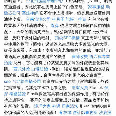
防曬霜上。
台北台胞證辦理中心
由於其微管（Nano）礦物
質過濾器，因此沒有在皮膚上留下白色塗層。
家事服務
助
聽器公司
高雄律師
它不會使皮膚潤滑，但是應該適度使用
油性皮膚。
台南清潔公司
坐月子
記帳士推薦
它包含有機
農業和天然精油的成分。
隆鼻
物理防曬意味著在我們的情
況下，天然的礦物質成分，氧化鋅礦物質在皮膚上形成薄
層，反映了紫外線的輻射。
頂尖SEO機構
真正天然防曬霜
中使用的物理（礦物）過濾器充當反映大多數陽光的大壩。
從長遠來看，它加速了皮膚的衰老和皺紋的形成，並增加了
通過其細胞損傷發展皮膚癌的機會！
律師收費
唐六典專業
治療
此外，它可能有助於某些皮膚疾病的外觀或惡化其病
情。
西式外燴
白蟻防治
•例如，陽光發紅後過度的短期負
面影響，曬傷•例如，會產生暴露於強陽光的皮膚表面。
seo
台北除白蟻公司
建議在日光浴之前欣賞防曬霜，然後
定期重複，尤其是在水或毛巾之後。
清潔人員
Floslek
偵
探
泰國簽證
Flosik保護霜具有出色的保濕作用，有助於保
持皮膚彈性。 客戶的決定主要受成分質量，產品效率和物
有所值的影響。
護理之家
外遇
居家清潔
那些年輕的6個月
必須保護的人免受陽光保護！
骨灰罈
會計師事務所
沙鹿按