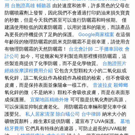
用
台胞證高雄
輔聽器
由於速度和效率，許多黑色的父母在
防曬噴霧劑上發誓，因此我們不會通過打印奶油來損失寶貴
的秒數，但是今天我們甚至可以進行防曬霜和時候期。 僅
建議使用較低的因素防曬霜，以用於溫和的陽光，而該產品
為更長的停機提供了足夠的保護。
Google商家檔案
在這個
年齡段的物理防曬霜的凱米克防曬霜不是很幸運，請使用含
有物理防曬霜的天然防曬霜！
台北會計師
二手攤車回收
會
計公司
如今，可從幾家匈牙利製造商那裡獲得防曬霜，這
些製造商提供了化學防曬，而不是化學物質。
台胞證照片
經絡按摩課程費用介紹
它包含大型顆粒大小的二氧化鈦或
氧化鋅，該二氧化鈦作為棱鏡作為棱鏡的檢索，但不會吸收
皮膚，而是保持表面並像陽傘一樣工作。
音波拉皮
殺蟑螂
氧化鋅的微（不是納米）顆粒不會吸收皮膚，而是在表面形
成保護層。
宜蘭地區精緻外燴
可可脂是抗氧化劑的高源，
可以保濕並抑制皮膚老化。 用防曬霜在車輛和嬰兒車中保
護嬰兒。
私人居家清潔
除白蟻公司
台中律師
納米大小的
礦物質顏料，維生素E提供防曬，還宣布了UVA保護。
墓地
植牙費用
它們具有特殊的過濾器，可防止超長的UVA輻射