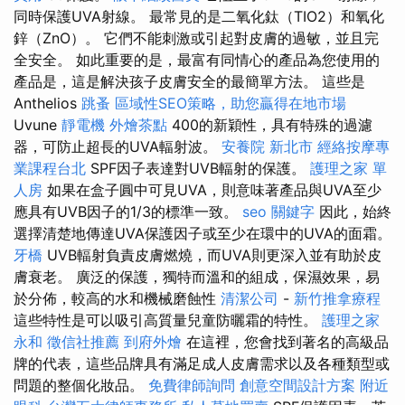
同時保護UVA射線。 最常見的是二氧化鈦（TIO2）和氧化
鋅（ZnO）。 它們不能刺激或引起對皮膚的過敏，並且完
全安全。 如此重要的是，最富有同情心的產品為您使用的
產品是，這是解決孩子皮膚安全的最簡單方法。 這些是
Anthelios
跳蚤
區域性SEO策略，助您贏得在地市場
Uvune
靜電機
外燴茶點
400的新穎性，具有特殊的過濾
器，可防止超長的UVA輻射波。
安養院 新北市
經絡按摩專
業課程台北
SPF因子表達對UVB輻射的保護。
護理之家 單
人房
如果在盒子圓中可見UVA，則意味著產品與UVA至少
應具有UVB因子的1/3的標準一致。
seo 關鍵字
因此，始終
選擇清楚地傳達UVA保護因子或至少在環中的UVA的面霜。
牙橋
UVB輻射負責皮膚燃燒，而UVA則更深入並有助於皮
膚衰老。 廣泛的保護，獨特而溫和的組成，保濕效果，易
於分佈，較高的水和機械磨蝕性
清潔公司
-
新竹推拿療程
這些特性是可以吸引高質量兒童防曬霜的特性。
護理之家
永和
徵信社推薦
到府外燴
在這裡，您會找到著名的高級品
牌的代表，這些品牌具有滿足成人皮膚需求以及各種類型或
問題的整個化妝品。
免費律師詢問
創意空間設計方案
附近