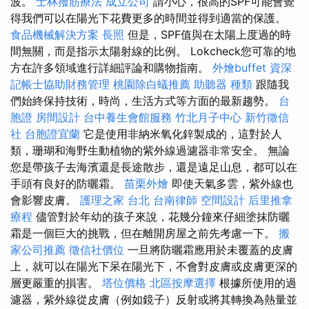
波。
士林撥筋療法
成立公司
請小心，很高的SPF可能會覺
得我們可以在陽光下花費更多的時間並得到適當的保護。
食品機械解決方案
長照
但是，SPF值與在太陽上度過的時
間無關，而是指示太陽射線的比例。 Lokcheck您可靠的地
方在許多領域進行詳細評論和購物指南。
外燴buffet
資深
記帳士協助財務管理
桃園除白蟻推薦
助聽器 種類
跟隨我
們始終保持技術，時尚，生活方式等方面的最新趨勢。
台
胞證
房間設計
台中養生會館服務
竹北月子中心
新竹徵信
社
台胞證宜蘭
它是使用非納米氧化鋅製成的，這對於人
類，珊瑚和海野生動植物的紫外線過濾器非常安全。 無論
您是帶孩子去海濱還是長途散步，還是遠足山息，都可以在
手頭有良好的防曬霜。
苗栗外燴
即使天氣多雲，紫外線也
會影響皮膚。
護理之家 台北
台南律師
空間設計
后里推拿
療程
儘管對於年幼的孩子來說，花幾分鐘來仔細塗抹防曬
霜是一個巨大的挑戰，但在離開房屋之前先考慮一下。
搬
家公司推薦
徵信社價位
一旦將防曬霜應用於未覆蓋的皮膚
上，就可以在陽光下呆在陽光下，不會對皮膚或皮膚更深的
層更嚴重的損害。
塔位價格
北區按摩選擇
根據所使用的過
濾器，紫外線從皮膚（例如鏡子）反射或將其轉換為熱量並