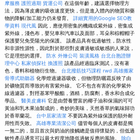
摩服務
護照過期
貨運公司
在這個年齡，建議選擇物理方
法，因為薄皮膚的吸收速度更快，但是進入體內的物質和藥
物的降解/加工能力仍未發育。
詳細實用的Google SEO教
學資料
現代風
因此，應使用密集的機織或紫外線，密集或
紫外線，淺色布，嬰兒車和汽車以及面部，耳朵和棕帽帽子
保護嬰兒免受陽光的保護。 該產品具有低過敏性，防水性
和非源性源性，因此對於那些對皮膚過敏或敏感的人來說，
它是理想的選擇。
防水
外燴公司
裝潢風格
台北台胞證辦
理中心
私家偵探社
換護照
該產品經過臨床測試，沒有著
色，香料和植物衍生物。
台北撥筋技巧課程
rwd
高雄搬家
骨導式助聽器
化學燈過濾器吸收，但物理防曬霜反映了由
於礦物質而導致的有害紫外線。 它不包含有害的化學紫外
線過濾器，對羥基苯甲酸酯，酒精，防腐劑，香水和合成化
學品。
醫美皮膚科
它是由營養豐富的椰子油和保濕的可可
黃油和乳木果油製成的，奇妙的美味，天然香草的氣味歸功
於香草蘭花。
台中居家清潔
不要因為紫外線保護的額外耐
用性而失敗。
高雄專業清潔公司
儘管每個人的皮膚都是獨
一無二的，並且首次與奶油的接觸總是值得懷疑的，但低過
敏性產品通常可以最大程度地降低過敏反應的風險。
除白