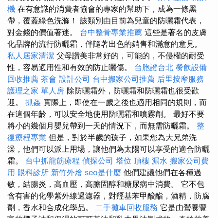
機
在有意識的消費者協會的專家的幫助下，成為一條黑
帶，覆蓋綠色洗滌！ 該類別由目前為兒童的防曬霜代表，
對金錢的價值著迷。
台中整骨專業推薦
這些是著名的皮膚
化品牌的流行防曬霜，伴隨著出色的銷售和滿意的意見。
私人居家清潔
父母讚美非常好的，可能的，不侵權的耐受
性，容易適用性和有效的防止曬傷。
台胞證台北
餐飲設備
回收推薦
茶會
設計公司
台中搬家公司推薦
后里按摩服務
護理之家 單人房
除防曬霜外，防曬霜和防曬霜也很受歡
迎。
抓姦
實際上，即使在一歲之後也適用相同的規則，而
在這個年齡，可以安全地使用防曬霜和噴霧劑。 最好不要
將小的幾個月嬰兒帶到一天的情況下，而無需防曬霜。
整
復療程專業
但是，對於半歲的孩子，如果您為大兄弟洗
澡，他們可以派上用場，讓他們為太陽可以享受的適合防曬
霜。
台中抓龍筋療程
偵探公司
塔位
頂樓 漏水
搬家公司費
用
眼科診所
新竹外燴
seo是什麼
他們建議他們在各種過
敏，結腸炎，高血壓，高膽固醇和糖尿病中消費。 它不包
含有害的化學紫外線過濾器，對羥基苯甲酸酯，酒精，防腐
劑，香水和合成化學品。
二手攤車回收服務
它是由營養豐