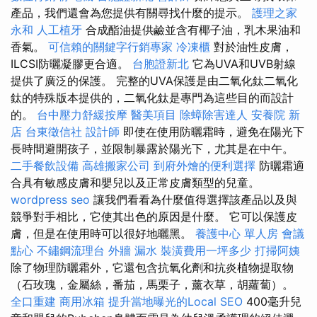
產品，我們還會為您提供有關尋找什麼的提示。
護理之家
永和
人工植牙
合成酯油提供鹼並含有椰子油，乳木果油和
香氣。
可信賴的關鍵字行銷專家
冷凍櫃
對於油性皮膚，
ILCSI防曬凝膠更合適。
台胞證新北
它為UVA和UVB射線
提供了廣泛的保護。 完整的UVA保護是由二氧化鈦二氧化
鈦的特殊版本提供的，二氧化鈦是專門為這些目的而設計
的。
台中壓力舒緩按摩
醫美項目
除蟑除害達人
安養院 新
店
台東徵信社
設計師
即使在使用防曬霜時，避免在陽光下
長時間避開孩子，並限制暴露於陽光下，尤其是在中午。
二手餐飲設備
高雄搬家公司
到府外燴的便利選擇
防曬霜適
合具有敏感皮膚和嬰兒以及正常皮膚類型的兒童。
wordpress seo
讓我們看看為什麼值得選擇該產品以及與
競爭對手相比，它使其出色的原因是什麼。 它可以保護皮
膚，但是在使用時可以很好地曬黑。
養護中心 單人房
會議
點心
不鏽鋼流理台
外牆 漏水
裝潢費用一坪多少
打掃阿姨
除了物理防曬霜外，它還包含抗氧化劑和抗炎植物提取物
（石玫瑰，金屬絲，番茄，馬栗子，薰衣草，胡蘿蔔）。
全口重建
商用冰箱
提升當地曝光的Local SEO
400毫升兒