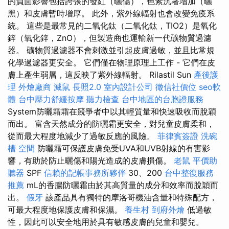
的負面影響包括誇張的發紅（曬傷），色素沉著增加（曬
黑）和皮膚暫時增厚。 此外，紫外線輻射也會改變免疫系
統。 這些是最常見的二氧化鈦（二氧化鈦，TIO2）是氧化
鋅（氧化鋅，ZnO），但製造商也運輸新一代礦物質過濾
器。 礦物質過濾器不會刺激並引起皮膚過敏，並且比常規
化學過濾器更安全。 它們僅在物理原理上工作 - 它們在皮
膚上產生弱層，這反映了紫外線輻射。 Rilastil Sun
產後護
理
外燴廠商
滅鼠
長照2.0
室內設計公司
徵信社價位
seo軟
體
台中壓力舒緩按摩
聽力檢查
台中地區的台胞證服務
System防曬霜霜在競爭者中以其輕質量和快速吸收而脫穎
而出。 富含天然成分的防曬霜更安全，對兒童皮膚柔和，
從而最大程度地減少了過敏反應的風險。
菲律賓簽證
洗碗
槽
空間
防曬霜可保護皮膚免受UVA和UVB射線的有害影
響，有助於防止曬傷和陽光造成的皮膚損傷。
老鼠
平價助
聽器
SPF
信賴的記帳事務所夥伴
30、200
台中整復服務
推薦
mL的香腸防曬霜由於其高質量的成分和效率而脫穎而
出。
假牙
該產品具有獨特的摩洛哥機油含量和特殊配方，
可最大程度地保護皮膚和保濕。
養生村
到府外燴
低過敏
性，因此可以安全地用於具有敏感皮膚的兒童和嬰兒。