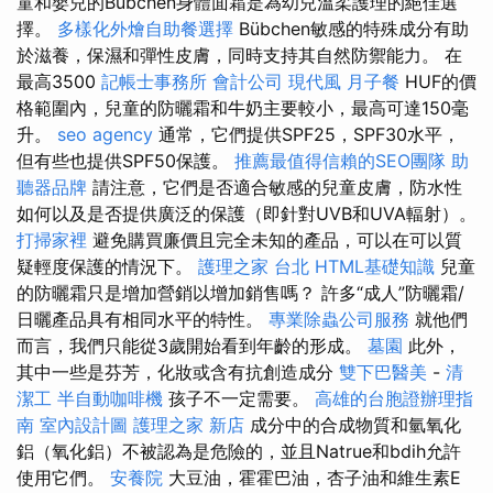
童和嬰兒的Bubchen身體面霜是為幼兒溫柔護理的絕佳選
擇。
多樣化外燴自助餐選擇
Bübchen敏感的特殊成分有助
於滋養，保濕和彈性皮膚，同時支持其自然防禦能力。 在
最高3500
記帳士事務所
會計公司
現代風
月子餐
HUF的價
格範圍內，兒童的防曬霜和牛奶主要較小，最高可達150毫
升。
seo agency
通常，它們提供SPF25，SPF30水平，
但有些也提供SPF50保護。
推薦最值得信賴的SEO團隊
助
聽器品牌
請注意，它們是否適合敏感的兒童皮膚，防水性
如何以及是否提供廣泛的保護（即針對UVB和UVA輻射）。
打掃家裡
避免購買廉價且完全未知的產品，可以在可以質
疑輕度保護的情況下。
護理之家 台北
HTML基礎知識
兒童
的防曬霜只是增加營銷以增加銷售嗎？ 許多“成人”防曬霜/
日曬產品具有相同水平的特性。
專業除蟲公司服務
就他們
而言，我們只能從3歲開始看到年齡的形成。
墓園
此外，
其中一些是芬芳，化妝或含有抗創造成分
雙下巴醫美
-
清
潔工
半自動咖啡機
孩子不一定需要。
高雄的台胞證辦理指
南
室內設計圖
護理之家 新店
成分中的合成物質和氫氧化
鋁（氧化鋁）不被認為是危險的，並且Natrue和bdih允許
使用它們。
安養院
大豆油，霍霍巴油，杏子油和維生素E