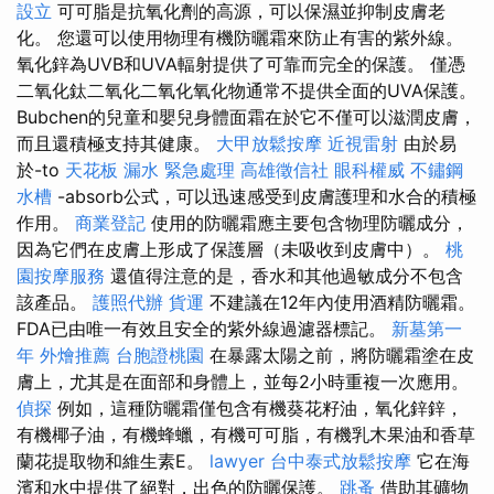
設立
可可脂是抗氧化劑的高源，可以保濕並抑制皮膚老
化。 您還可以使用物理有機防曬霜來防止有害的紫外線。
氧化鋅為UVB和UVA輻射提供了可靠而完全的保護。 僅憑
二氧化鈦二氧化二氧化氧化物通常不提供全面的UVA保護。
Bubchen的兒童和嬰兒身體面霜在於它不僅可以滋潤皮膚，
而且還積極支持其健康。
大甲放鬆按摩
近視雷射
由於易
於-to
天花板 漏水 緊急處理
高雄徵信社
眼科權威
不鏽鋼
水槽
-absorb公式，可以迅速感受到皮膚護理和水合的積極
作用。
商業登記
使用的防曬霜應主要包含物理防曬成分，
因為它們在皮膚上形成了保護層（未吸收到皮膚中）。
桃
園按摩服務
還值得注意的是，香水和其他過敏成分不包含
該產品。
護照代辦
貨運
不建議在12年內使用酒精防曬霜。
FDA已由唯一有效且安全的紫外線過濾器標記。
新墓第一
年
外燴推薦
台胞證桃園
在暴露太陽之前，將防曬霜塗在皮
膚上，尤其是在面部和身體上，並每2小時重複一次應用。
偵探
例如，這種防曬霜僅包含有機葵花籽油，氧化鋅鋅，
有機椰子油，有機蜂蠟，有機可可脂，有機乳木果油和香草
蘭花提取物和維生素E。
lawyer
台中泰式放鬆按摩
它在海
濱和水中提供了絕對，出色的防曬保護。
跳蚤
借助其礦物