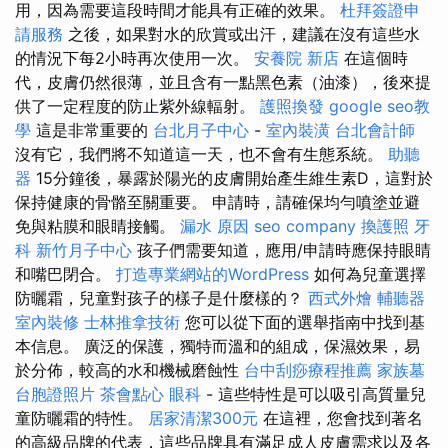
用，因為需要這段時間才能具有正確的效果。
杜拜簽證申
請服務
之後，如果對水的欣賞或出汗，建議在沒有這些水
的情況下每2小時再次使用一次。
安養院 新店
在這個時
代，皮膚仍然很薄，並且含有一點黑色素（油漆），後來提
供了一定程度的防止紫外線輻射。
護照換發
google seo教
學
這是非常重要的
台北月子中心
-
室內裝潢
台北會計師
沒有它，我們將不知道這一天，也不會有生態系統。
助聽
器
15分鐘後，暴露於陽光的皮膚開始產生維生素D，這對於
保持健康的骨骼至關重要。 申請時，請確保均勻噴塗並避
免與粘膜和眼睛接觸。
漏水 原因
seo company
換護照
牙
科
新竹月子中心
孩子們需要知道，應用/申請時應保持眼睛
和嘴巴閉合。
打造專業網站的WordPress
如何為兒童選擇
防曬霜，兒童對孩子的樣子是什麼樣的？
西式外燴
輔聽器
室內裝修
士林推拿技術
您可以從下面的選舉指南中找到基
本信息。 廣泛的保護，獨特而溫和的組成，保濕效果，易
於分佈，較高的水和機械磨蝕性
台中刮痧療程推薦
家族墓
台胞證照片
茶會點心
眼科
- 這些特性是可以吸引高質量兒
童防曬霜的特性。
居家清潔300元
在這裡，您會找到著名
的高級品牌的代表，這些品牌具有滿足成人皮膚需求以及各