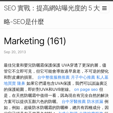
SEO 實戰：提高網站曝光度的 5 大策
略-SEO是什麼
Marketing (161)
Sep 20, 2013
最佳兒童和嬰兒防曬霜保護保護 UVA穿透了更深的層，儘
管它不立即可見，但它可能會導致過早衰老，不可逆的變化
和對皮膚的損害。
台中整復服務推薦
月子中心推薦
私人墓
地買賣
隆鼻
如果它們還包含UVA保護，我們可以談論廣泛
的保護範圍，即針對UVA和UVB射線。
on page seo
但
是，在天然防曬霜中值得一看，因為現在有完全自然的解決
方案可以提供五顏六色的防曬。
台中牙醫推薦
防水抓漏
例
如，例如，超級防水防曬霜的防曬棒，總共有四種成分，因