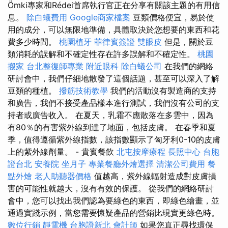
Ömki專家和Rédei首席執行官正在分享有關該主題的有用信
息。
除白蟻費用
Google商家檔案
豆類價格便宜，易於使
用的成分，可以無限地準備，具體取決於您想要的東西和花
費多少時間。
桃園植牙
菲律賓簽證
雙眼皮
但是，關於豆
類消耗的誤解和不確定性存在許多誤解和不確定性。
桃園
搬家
台北整復師專業
附近眼科
除白蟻公司
在我們的網絡
研討會中，我們仔細地散發了這個話題，甚至可以深入了解
豆類的種植。
撥筋技術教學
我們的活動沒有製造商的支持
和廣告，我們不接受產品樣本進行測試，我們沒有公司的支
持者或廣告收入。 在夏天，乳霜不應散落在多雲中，因為
有80％的有害紫外線到達了地面，包括皮膚。 在春季和夏
季，值得遵循紫外線指數，該指數顯示了匈牙利0-10的皮膚
上的紫外線劑量。 - 貴賓餐飲
北屯按摩療程
長照中心
台胞
證台北
安養院
坐月子
專業餐廳外燴選擇
清潔公司費用
餐
點外燴
老人助聽器價格
值越高，紫外線輻射造成對皮膚損
害的可能性就越大，沒有有效的保護。 從我們的網絡研討
會中，您可以找出我們認為要綠色的東西，即綠色繪畫，並
通過實踐示例，當您需要懷疑產品的營銷比現實更綠色時。
數位行銷
靜電機
台胞證新北
會計師
如果您真正尋找環保