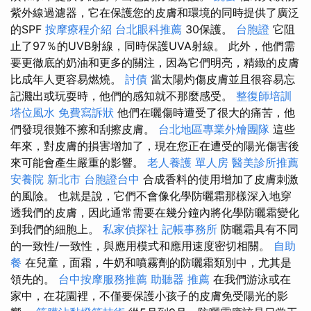
紫外線過濾器，它在保護您的皮膚和環境的同時提供了廣泛
的SPF
按摩療程介紹
台北眼科推薦
30保護。
台胞證
它阻
止了97％的UVB射線，同時保護UVA射線。 此外，他們需
要更徹底的奶油和更多的關注，因為它們明亮，精緻的皮膚
比成年人更容易燃燒。
討債
當太陽灼傷皮膚並且很容易忘
記濺出或玩耍時，他們的感知就不那麼感受。
整復師培訓
塔位風水
免費寫訴狀
他們在曬傷時遭受了很大的痛苦，他
們發現很難不擦和刮擦皮膚。
台北地區專業外燴團隊
這些
年來，對皮膚的損害增加了，現在您正在遭受的陽光傷害後
來可能會產生嚴重的影響。
老人養護 單人房
醫美診所推薦
安養院 新北市
台胞證台中
合成香料的使用增加了皮膚刺激
的風險。 也就是說，它們不會像化學防曬霜那樣深入地穿
透我們的皮膚，因此通常需要在幾分鐘內將化學防曬霜變化
到我們的細胞上。
私家偵探社
記帳事務所
防曬霜具有不同
的一致性/一致性，與應用模式和應用速度密切相關。
自助
餐
在兒童，面霜，牛奶和噴霧劑的防曬霜類別中，尤其是
領先的。
台中按摩服務推薦
助聽器 推薦
在我們游泳或在
家中，在花園裡，不僅要保護小孩子的皮膚免受陽光的影