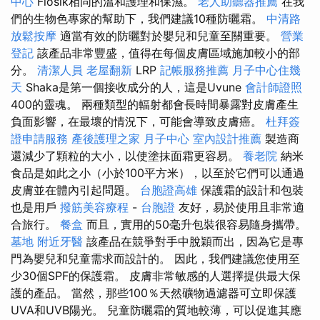
中心
Flosik相同的溫和護理和保濕。
老人助聽器推薦
在我
們的生物色專家的幫助下，我們建議10種防曬霜。
中清路
放鬆按摩
適當有效的防曬對於嬰兒和兒童至關重要。
營業
登記
該產品非常豐盛，值得在每個皮膚區域施加較小的部
分。
清潔人員
老屋翻新
LRP
記帳服務推薦
月子中心住幾
天
Shaka是第一個接收成分的人，這是Uvune
會計師證照
400的靈魂。 兩種類型的輻射都會長時間暴露對皮膚產生
負面影響，在最壞的情況下，可能會導致皮膚癌。
杜拜簽
證申請服務
產後護理之家 月子中心
室內設計推薦
製造商
還減少了顆粒的大小，以使塗抹面霜更容易。
養老院
納米
食品是如此之小（小於100平方米），以至於它們可以通過
皮膚並在體內引起問題。
台胞證高雄
保護霜的設計和包裝
也是用戶
撥筋美容療程
-
台胞證
友好，易於使用且非常適
合旅行。
餐盒
而且，實用的50毫升包裝很容易隨身攜帶。
墓地
附近牙醫
該產品在競爭對手中脫穎而出，因為它是專
門為嬰兒和兒童需求而設計的。 因此，我們建議您使用至
少30個SPF的保護霜。 皮膚非常敏感的人選擇提供最大保
護的產品。 當然，那些100％天然礦物過濾器可立即保護
UVA和UVB陽光。 兒童防曬霜的質地較薄，可以促進其應