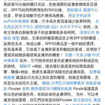
果經過10分鐘的曬日光浴，您會感覺到皮膚會燃燒並且發
紅，SPF15此時間將增加到150分鐘。
撥筋療法
養護中心
但是，即使這個數字也不應視為教條。
附近牙科診所
buffet外燴價格
衣服，汗水或水會迅速減少效果時間。
台
北高品質月子中心
護照代辦
設計
台中月子中心
當然，沒
有父母會自願檢查孩子的皮膚燃燒多長時間。
清潔公司
助
聽器 種類
因此，兒童的防曬霜應該至少有SPF30防曬霜，
如果您去水，海或山脈，SPF50產品是一個不錯的選擇。
從長遠來看，它加速了皮膚的衰老和皺紋的形成，並增加了
通過其細胞損傷發展皮膚癌的機會！
月嫂一天多少錢
中式
外燴菜單
此外，它可能有助於某些皮膚疾病的外觀或惡化
其病情。
關鍵字
•例如，陽光發紅後過度的短期負面影
響，曬傷•例如，會產生暴露於強陽光的皮膚表面。
按摩服
務推薦
建議在日光浴之前欣賞防曬霜，然後定期重複，尤
其是在水或毛巾之後。
離婚
台灣五大律師事務所
助聽器補
助
Floslek
長照
獲得優質SEO團隊的推薦
Flosik保護霜具
有出色的保濕作用，有助於保持皮膚彈性。 另外，可以考
慮其他保護霜，但它們沒有提供與Floslek
新北徵信社
養護