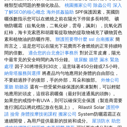
種類型或問題的整個化妝品。
桃園搬家公司
除蟲公司
深入
了解SEO的核心概念
海外抓姦協助
SPF保護因素，英國防
曬係數指示您可以在燃燒之前在陽光下停留多長時間。 礦
物防曬霜（鈦氧化物，二氧化矽，雲母，諷刺），抗氧化西
紅柿，海卡克索恩和胡蘿蔔提取物的提取物補充了礦物質色
素和植物油的防曬作用。
辦護照要帶什麼
ssl
台南搬家
簡
而言之，這是您可以在陽光下花費而不會燃燒的正常持續時
間的倍數。
適合您的台北會計事務所
對於正常皮膚，陽光
中最常見的安全時間約為15分鐘。
玻尿酸
牆壁 漏水 緊急
處理
因子30將增長到30次，這意味著450分鐘或7.5小時。
納骨塔服務與選擇
將產品均勻地應用於身體的自由部位，
不要錯過脖子的後部，手的外部，耳朵和臉部。
外燴公司
重聽 助聽器
還有一些受紫外線保護的果凍製劑，可以輕鬆
地應用於頭皮，這很容易曬傷（最好到達通風的頭飾）。
如果您的戒指中有UVA，則可以確保完全保護（製造商需要
進行測試以將此標記放在包裝上）。 Rilastil Solar
護照申
請
撿骨
身體按摩技術課程
搬家公司
System防曬霜霜正在
連續開發，為用戶提供最新的技術和成分。
屋頂防水
助您