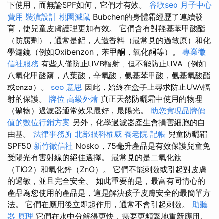
下使用，而無論SPF如何，它們才有效。
谷歌seo
月子中心
費用
裝潢設計
桃園滅鼠
Bubchen的身體霜經歷了連續發
育，使兒童皮膚護理更加有效。 它們含有對羥基苯甲酸酯
（防腐劑），通常是鋁，人造香料（最常見的過敏原）和化
學濾鏡（例如Oxibenzon，苯甲酮，氧化酮等）。
專業徵
信社服務
有些人僅防止UVB輻射，但不能防止UVA（例如
八氧化甲酸鹽，八葉酸，辛氧酸，氨基苯甲酸，氨基氧酸酯
或enza）。
seo 意思
因此，始終在盒子上尋求防止UVA輻
射的保護。
牌位
高級外燴
真正天然防曬霜中使用的物理
（礦物）過濾器通常效果最好，最陽光。
助您實現品牌價
值的數位行銷方案
另外，化學過濾器產生會損害細胞的自
由基。
法律事務所
北部眼科權威
養老院
記帳
兒童防曬霜
SPF50
新竹徵信社
Nosko，75毫升產品是有效保護兒童免
受陽光有害射線的絕佳選擇。 最常見的是二氧化鈦
（TIO2）和氧化鋅（ZnO）。 它們不能刺激或引起對皮膚
的過敏，並且完全安全。 如此重要的是，最富有同情心的
產品為您使用的產品是，這是解決孩子皮膚安全的最簡單方
法。 它們在應用後立即起作用，通常不會引起刺激。
助聽
器 原理
它們在水中分解得更快，需要更頻繁地重新應用。