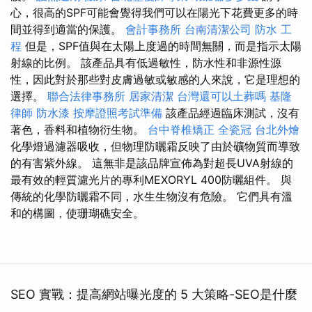
心，很高的SPF可能會覺得我們可以在陽光下花費更多的時
間並得到適當的保護。
會計事務所
台南清潔公司
防水 工
程
但是，SPF值與在太陽上度過的時間無關，而是指示太陽
射線的比例。 該產品具有低過敏性，防水性和非源性源
性，因此對於那些對皮膚過敏或敏感的人來說，它是理想的
選擇。
聯合法律事務所
居家清潔
台灣還可以土葬嗎
基隆
律師
防水漆
按摩證照考試準備
該產品經過臨床測試，沒有
著色，香料和植物衍生物。
台中脊椎矯正
全瓷冠
台北外燴
化學燈過濾器吸收，但物理防曬霜反映了由於礦物質而導致
的有害紫外線。 這無非是該品牌宣佈為對超長UVA射線的
最有效的輕質濾光片的專利MEXORYL 400防曬組件。 與
傳統的化學防曬霜不同，水生生物沒有危險。 它們具有溫
和的構圖，使珊瑚礁安全。
SEO 實戰：提高網站曝光度的 5 大策略-SEO是什麼