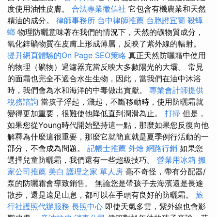
度使用油性皮膚。
合法專業徵信社
它包含有機農業和天然
精油的成分。
律師事務所
台中律師推薦
台胞證宜蘭
殺蟑
螂
物理防曬意味著在我們的情況下，天然的礦物質成分，
氧化鋅礦物質在皮膚上形成薄層，反映了紫外線的輻射。
提升網頁體驗的On Page SEO策略
真正天然防曬霜中使用
的物理（礦物）過濾器充當反映大多數陽光的大壩。 常見
的面霜也完全不適合水生生物，因此，當我們在油中沐浴
時，我們會為水和海洋的中毒做出貢獻。
專業會計師提供
稅務諮詢
當孩子浮起，濺起，不斷移動時，使用防曬霜就
變得更加重要，很難使他降低直到潤滑為止。
打掃
但是，
如果您從Young時代開始堅持這一點，那麼如果您反復向他
解釋為什麼這很重要，那麼它就簡直就是夏季例行活動的一
部分，不會成為問題。
記帳士推薦
外燴
網路行銷
如果您
選擇兒童防曬霜，我們還有一些超級技巧。
營業用冰箱
搬
家公司推薦
美白
護理之家 單人房
毫不奇怪，帶有分配器/
泵的防曬霜會導致銷售。 無論您是帶孩子去海濱還是長途
散步，還是遠足山息，都可以在手頭有良好的防曬霜。
旅
行社護照代辦服務
長照中心
即使天氣多雲，紫外線也會影