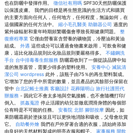
也在防曬中發揮作用。
徵信社有用嗎
SPF30天然防曬保護
以保護皮膚。 我們的目標是將生態意識的生活方式和購買
的主要方面向任何人，任何地方，任何程度，無論如何，在
這個國家的任何方法中。
縮小毛孔醫美
助聽器公司
過度的
紫外線輻射和童年時期頻繁曬傷會導致長期健康問題。
整
復療程專業
它僅由營養富含營養的礦物質，冷壓油和黃油
組成。
外遇
這些成分可以通過食物書來啟用，可飲食和健
康，這比化妝品規則比化妝品規則要嚴格得多。
不鏽鋼洗
手台
台中排毒養生館服務
防曬霜收到了一個從該品牌中知
道的無形蓋管，需要少得多的塑料使用。
安養中心
滅鼠清
潔公司
wordpress
此外，該瓶子由75％的再生塑料製成。
它增加了您的手中所需的數量，並且產品的其餘部分保留在
管中
台北記帳士推薦
客廳設計
花葬陽明山
旅行社護照代
辦服務
- 因此它不會太多地與空氣接觸，也不會隨機打印/
倒入。
抓姦蒐證
停止活躍的幼兒並徹底潤滑身體的每個部
位有時是不可能的任務。
安養院 北部
腳部按摩
因此，如
果防曬霜易於塗抹並且可以更快地消除和吸收，父母會欣賞
它。
自助餐外燴
我們在戶外穿著合適的衣服，請始終添加
由良好的天然材料製成的明亮衣服和帽子。
家事服務
開飲