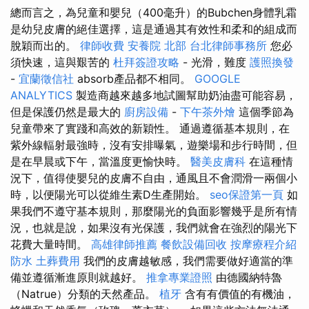
總而言之，為兒童和嬰兒（400毫升）的Bubchen身體乳霜
是幼兒皮膚的絕佳選擇，這是通過其有效性和柔和的組成而
脫穎而出的。
律師收費
安養院 北部
台北律師事務所
您必
須快速，這與艱苦的
杜拜簽證攻略
- 光滑，難度
護照換發
-
宜蘭徵信社
absorb產品都不相同。
GOOGLE
ANALYTICS
製造商越來越多地試圖幫助奶油盡可能容易，
但是保護仍然是最大的
廚房設備
-
下午茶外燴
這個季節為
兒童帶來了實踐和高效的新穎性。 通過遵循基本規則，在
紫外線輻射最強時，沒有安排曝氣，遊樂場和步行時間，但
是在早晨或下午，當溫度更愉快時。
醫美皮膚科
在這種情
況下，值得使嬰兒的皮膚不自由，通風且不會潤滑一兩個小
時，以便陽光可以從維生素D生產開始。
seo保證第一頁
如
果我們不遵守基本規則，那麼陽光的負面影響幾乎是所有情
況，也就是說，如果沒有光保護，我們就會在強烈的陽光下
花費大量時間。
高雄律師推薦
餐飲設備回收
按摩療程介紹
防水
土葬費用
我們的皮膚越敏感，我們需要做好適當的準
備並遵循漸進原則就越好。
推拿專業證照
由德國納特魯
（Natrue）分類的天然產品。
植牙
含有有價值的有機油，