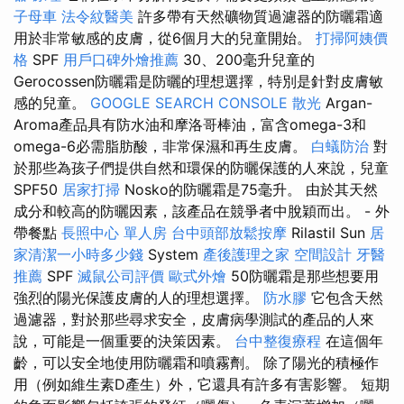
子母車
法令紋醫美
許多帶有天然礦物質過濾器的防曬霜適
用於非常敏感的皮膚，從6個月大的兒童開始。
打掃阿姨價
格
SPF
用戶口碑外燴推薦
30、200毫升兒童的
Gerocossen防曬霜是防曬的理想選擇，特別是針對皮膚敏
感的兒童。
GOOGLE SEARCH CONSOLE
散光
Argan-
Aroma產品具有防水油和摩洛哥棒油，富含omega-3和
omega-6必需脂肪酸，非常保濕和再生皮膚。
白蟻防治
對
於那些為孩子們提供自然和環保的防曬保護的人來說，兒童
SPF50
居家打掃
Nosko的防曬霜是75毫升。 由於其天然
成分和較高的防曬因素，該產品在競爭者中脫穎而出。 - 外
帶餐點
長照中心 單人房
台中頭部放鬆按摩
Rilastil Sun
居
家清潔一小時多少錢
System
產後護理之家
空間設計
牙醫
推薦
SPF
滅鼠公司評價
歐式外燴
50防曬霜是那些想要用
強烈的陽光保護皮膚的人的理想選擇。
防水膠
它包含天然
過濾器，對於那些尋求安全，皮膚病學測試的產品的人來
說，可能是一個重要的決策因素。
台中整復療程
在這個年
齡，可以安全地使用防曬霜和噴霧劑。 除了陽光的積極作
用（例如維生素D產生）外，它還具有許多有害影響。 短期