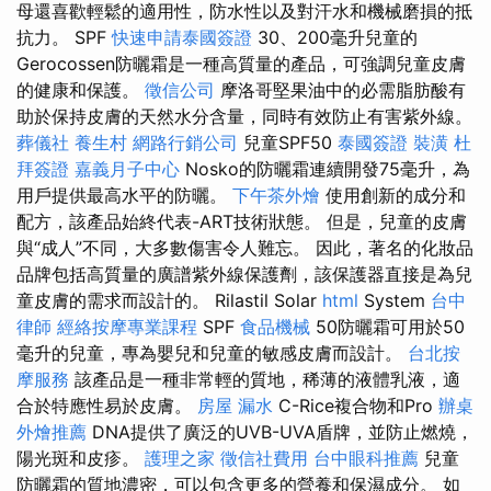
母還喜歡輕鬆的適用性，防水性以及對汗水和機械磨損的抵
抗力。 SPF
快速申請泰國簽證
30、200毫升兒童的
Gerocossen防曬霜是一種高質量的產品，可強調兒童皮膚
的健康和保護。
徵信公司
摩洛哥堅果油中的必需脂肪酸有
助於保持皮膚的天然水分含量，同時有效防止有害紫外線。
葬儀社
養生村
網路行銷公司
兒童SPF50
泰國簽證
裝潢
杜
拜簽證
嘉義月子中心
Nosko的防曬霜連續開發75毫升，為
用戶提供最高水平的防曬。
下午茶外燴
使用創新的成分和
配方，該產品始終代表-ART技術狀態。 但是，兒童的皮膚
與“成人”不同，大多數傷害令人難忘。 因此，著名的化妝品
品牌包括高質量的廣譜紫外線保護劑，該保護器直接是為兒
童皮膚的需求而設計的。 Rilastil Solar
html
System
台中
律師
經絡按摩專業課程
SPF
食品機械
50防曬霜可用於50
毫升的兒童，專為嬰兒和兒童的敏感皮膚而設計。
台北按
摩服務
該產品是一種非常輕的質地，稀薄的液體乳液，適
合於特應性易於皮膚。
房屋 漏水
C-Rice複合物和Pro
辦桌
外燴推薦
DNA提供了廣泛的UVB-UVA盾牌，並防止燃燒，
陽光斑和皮疹。
護理之家
徵信社費用
台中眼科推薦
兒童
防曬霜的質地濃密，可以包含更多的營養和保濕成分。 如