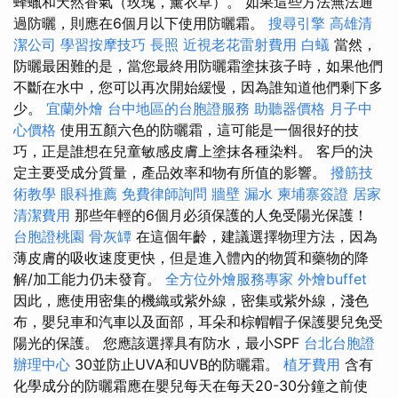
蜂蠟和天然香氣（玫瑰，薰衣草）。 如果這些方法無法通
過防曬，則應在6個月以下使用防曬霜。
搜尋引擎
高雄清
潔公司
學習按摩技巧
長照
近視老花雷射費用
白蟻
當然，
防曬最困難的是，當您最終用防曬霜塗抹孩子時，如果他們
不斷在水中，您可以再次開始緩慢，因為誰知道他們剩下多
少。
宜蘭外燴
台中地區的台胞證服務
助聽器價格
月子中
心價格
使用五顏六色的防曬霜，這可能是一個很好的技
巧，正是誰想在兒童敏感皮膚上塗抹各種染料。 客戶的決
定主要受成分質量，產品效率和物有所值的影響。
撥筋技
術教學
眼科推薦
免費律師詢問
牆壁 漏水
柬埔寨簽證
居家
清潔費用
那些年輕的6個月必須保護的人免受陽光保護！
台胞證桃園
骨灰罈
在這個年齡，建議選擇物理方法，因為
薄皮膚的吸收速度更快，但是進入體內的物質和藥物的降
解/加工能力仍未發育。
全方位外燴服務專家
外燴buffet
因此，應使用密集的機織或紫外線，密集或紫外線，淺色
布，嬰兒車和汽車以及面部，耳朵和棕帽帽子保護嬰兒免受
陽光的保護。 您應該選擇具有防水，最小SPF
台北台胞證
辦理中心
30並防止UVA和UVB的防曬霜。
植牙費用
含有
化學成分的防曬霜應在嬰兒每天在每天20-30分鐘之前使