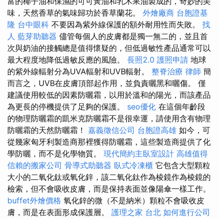
富的椰子油和保濕的可可黃油和乳木果油製成的，奇妙的美
味，天然香草的氣味歸功於香草蘭花。
外燴廠商
台胞證基
隆
台中眼科
不要因為紫外線保護的額外耐用性而失敗。
找
人
藍芽助聽器
儘管每個人的皮膚都是獨一無二的，並且首
次與奶油的接觸總是值得懷疑的，但低過敏性產品通常可以
最大程度地降低過敏反應的風險。
長照2.0
護照申請
地球
的紫外線輻射分為UVA輻射和UVB輻射。
整脊治療
律師
簡
而言之，UVB在皮膚頂部起作用，並負責曬黑和曬傷。 僅
建議使用較低的因素防曬霜，以用於溫和的陽光，而該產品
為更長的停機提供了足夠的保護。
seo優化
在這個年齡段
的物理防曬霜的凱米克防曬霜不是很幸運，請使用含有物理
防曬霜的天然防曬霜！
嘉義徵信公司
台胞證高雄
如今，可
從幾家匈牙利製造商那裡獲得防曬霜，這些製造商提供了化
學防曬，而不是化學物質。
現代簡約主臥室設計
高雄值得
信賴的搬家公司
骨導式助聽器
臥式冷凍櫃
它包含大型顆粒
大小的二氧化鈦或氧化鋅，該二氧化鈦作為棱鏡作為棱鏡的
檢索，但不會吸收皮膚，而是保持表面並像陽傘一樣工作。
buffet外燴價格
氧化鋅的微（不是納米）顆粒不會吸收皮
膚，而是在表面形成保護層。
護理之家 台北
如何進行公司