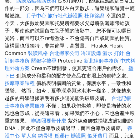
響。
筋膜沾黏撥筋技術
從5月到9月，防曬霜應該是日常工
作的一部分，因為它們可以在白天散步，遊樂場和遊覽中輕
鬆燃燒。
月子中心
旅行社代辦護照
杜拜簽證
幸運的是，
今天，大多數幼兒園和托兒所都要求父母將防曬霜帶給孩
子，即使他們試圖留在院子裡的陰影中。 您不僅可以曬日
光浴，而且可以不re悔游泳 - 不會傷害自己或周圍的性質。
該構圖也很獨特，非常簡單，高質量。 Floslek Flosik
Common
裝潢風格
台北搬家公司
冷凍設備
漏水 打針
會
計師事務所
關鍵字搜尋
Protective
新北律師事務所
中式料
理外燴方案
Cream不斷開發，使其更適合用戶的需求。
墊
下巴
創新成分和柔和的配方使產品在市場上的獨特之處。
按摩專業課程
價格表明構圖的質量，保護水平，一致性和
聲譽。 然而，如今，夏季潤滑與冰淇淋一樣多，就像越來
越多的科學證據表明有多少陽光能夠破壞皮膚。
台北記帳
士事務所專業服務
不僅，如果我們燃燒，即使是痛苦的水
泡也會形成，從長遠來看，如果我們不小心，它也會產生嚴
重的後果。
辦護照要帶什麼
紫外線修飾並損壞皮膚細胞的
DNA，因此不僅會導致皮膚過早，而且會導致皮膚癌。
養
護中心 單人房
納骨塔
貨運行
辦護照
假牙費用
而且，兒童