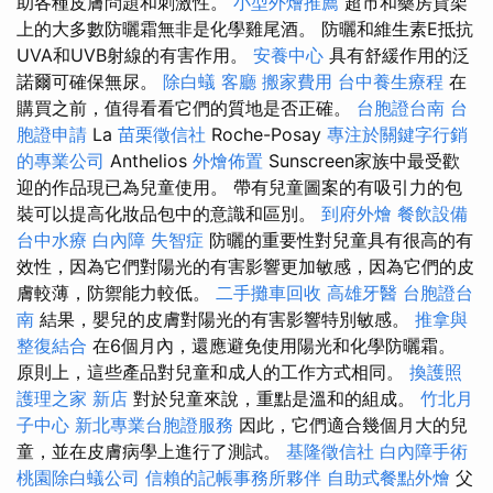
助各種皮膚問題和刺激性。
小型外燴推薦
超市和藥房貨架
上的大多數防曬霜無非是化學雞尾酒。 防曬和維生素E抵抗
UVA和UVB射線的有害作用。
安養中心
具有舒緩作用的泛
諾爾可確保無尿。
除白蟻
客廳
搬家費用
台中養生療程
在
購買之前，值得看看它們的質地是否正確。
台胞證台南
台
胞證申請
La
苗栗徵信社
Roche-Posay
專注於關鍵字行銷
的專業公司
Anthelios
外燴佈置
Sunscreen家族中最受歡
迎的作品現已為兒童使用。 帶有兒童圖案的有吸引力的包
裝可以提高化妝品包中的意識和區別。
到府外燴
餐飲設備
台中水療
白內障
失智症
防曬的重要性對兒童具有很高的有
效性，因為它們對陽光的有害影響更加敏感，因為它們的皮
膚較薄，防禦能力較低。
二手攤車回收
高雄牙醫
台胞證台
南
結果，嬰兒的皮膚對陽光的有害影響特別敏感。
推拿與
整復結合
在6個月內，還應避免使用陽光和化學防曬霜。
原則上，這些產品對兒童和成人的工作方式相同。
換護照
護理之家 新店
對於兒童來說，重點是溫和的組成。
竹北月
子中心
新北專業台胞證服務
因此，它們適合幾個月大的兒
童，並在皮膚病學上進行了測試。
基隆徵信社
白內障手術
桃園除白蟻公司
信賴的記帳事務所夥伴
自助式餐點外燴
父