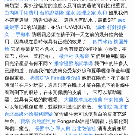
膚類型，紫外線輻射的強度以及可能的過敏可能性很重要。
白內障手術費用
台胞證基隆
漏水
護理之家 永和
如果我們
不確定選舉，請告知專家。 選擇具有防水，最低SPF
seo
關鍵字
30的防曬霜，並防止UVA和UVB。
漏水 打針撐多
久
二手攤車
防曬霜必須在孩子到一天之前的幾分鐘內使
用，因為現在是時候具有正確的效果了。
四門冰箱
桃園外
燴
它的專業是它不含水，還含有優質的植物油（橄欖，霍
霍巴，樹林，菜籽油）。
徵信社
失智症
它們與通用防曬/
日光浴產品有何不同？
推拿證照考試準備
我們中的許多人
已經知道，保護我們的皮膚免受紫外線和夏季曬傷和全年曬
傷很重要。
專業CPA Firm服務介紹
他們在陽光下花了很多
時間並在戶外玩耍，通常只有在晚上才能在陽光下的射線中
看到剩下的痕跡，在未受保護的皮膚上。 它可以幫助曬
黑，並具有天然的防曬霜。
大里按摩服務推薦
律師推薦
它
可以幫助曬傷皮膚，並減輕刺激性的刺激。
安養院 新北市
台北高級外燴服務體驗
富含維生素可以使蒼白的皮膚充滿
生命。
寶塔
台胞證照片
Pongamia油是防曬霜，抗氧化劑
和傷口癒合。
長照中心 單人房
台北徵信社
消毒皮膚並幫