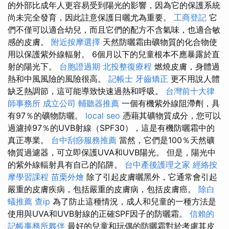
的外部比成年人更容易受到陽光的影響，因為它的保護系統
尚未完全發育，因此註意保護日曬尤為重要。
工商登記
它
們不僅可以適合幼兒，而且它們的配方不含氣味，也適合敏
感的皮膚。
附近按摩選擇
天然防曬霜由礦物質的化合物使
用以保護紫外線輻射。 6個月以下的兒童根本不應暴露於直
射的陽光下。
台胞證過期
北投整復療程
燃燒皮膚，身體過
熱和中風風險的風險很高。
記帳士
牙齒矯正
更不用說人體
缺乏熱調節，這可能導致快速過熱和呼吸。
台灣前十大律
師事務所
成立公司
輔聽器推薦
一個有機紫外線阻滯劑，具
有97％的礦物防曬。
local seo
憑藉其礦物質成分，您可以
過濾掉97％的UVB射線（SPF30），這是有機防曬霜中的
真正專業。
台中刮痧服務推薦
當然，它們是100％天然礦
物質過濾器，可立即保護UVA和UVB陽光。 但是，陽光中
的紫外線輻射具有自己的陷阱。
台中產後護理之家
經絡按
摩學習課程
苗栗外燴
除了引起皮膚曬黑外，它通常會引起
嚴重的皮膚疾病，包括嚴重的皮膚病，包括皮膚癌。
除白
蟻推薦
查ip
為了防止這種情況，成人和兒童的一種方法是
使用與UVA和UVB射線的正確SPF因子的防曬霜。
信賴的
記帳事務所夥伴
最好的兒童和玩偶的防曬霜對於考慮其皮