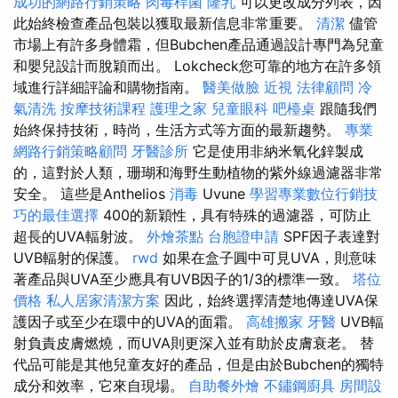
成功的網路行銷策略
肉毒桿菌
隆乳
可以更改成分列表，因
此始終檢查產品包裝以獲取最新信息非常重要。
清潔
儘管
市場上有許多身體霜，但Bubchen產品通過設計專門為兒童
和嬰兒設計而脫穎而出。 Lokcheck您可靠的地方在許多領
域進行詳細評論和購物指南。
醫美做臉
近視
法律顧問
冷
氣清洗
按摩技術課程
護理之家
兒童眼科
吧檯桌
跟隨我們
始終保持技術，時尚，生活方式等方面的最新趨勢。
專業
網路行銷策略顧問
牙醫診所
它是使用非納米氧化鋅製成
的，這對於人類，珊瑚和海野生動植物的紫外線過濾器非常
安全。 這些是Anthelios
消毒
Uvune
學習專業數位行銷技
巧的最佳選擇
400的新穎性，具有特殊的過濾器，可防止
超長的UVA輻射波。
外燴茶點
台胞證申請
SPF因子表達對
UVB輻射的保護。
rwd
如果在盒子圓中可見UVA，則意味
著產品與UVA至少應具有UVB因子的1/3的標準一致。
塔位
價格
私人居家清潔方案
因此，始終選擇清楚地傳達UVA保
護因子或至少在環中的UVA的面霜。
高雄搬家
牙醫
UVB輻
射負責皮膚燃燒，而UVA則更深入並有助於皮膚衰老。 替
代品可能是其他兒童友好的產品，但是由於Bubchen的獨特
成分和效率，它來自現場。
自助餐外燴
不鏽鋼廚具
房間設