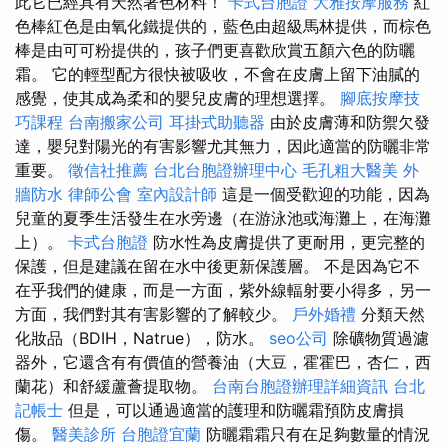
此它已經具有天然著色材料！
卡式台胞證
大雅按摩服務
紅
色棒紅色是由氧化鐵提供的，藍色由超級馬林提供，而棕色
棒是由可可粉提供的，孩子們更喜歡欣賞五顏六色的防曬
霜。 它的輕型配方很快被吸收，不會在皮膚上留下油膩的
感覺，使其成為柔和的嬰兒皮膚的理想選擇。
腳底按摩技
巧課程
台南搬家公司
耳掛式助聽器
由於皮膚薄和防禦欠發
達，嬰兒對陽光的有害影響尤其無力，因此適當的防曬非常
重要。
徵信社推薦
台北台胞證辦理中心
毛孔粗大醫美
外
牆防水
律師公會
室內設計師
這是一個受歡迎的功能，因為
兒童的夏季生活發生在水旁邊（在游泳池或海灘上，在海灘
上）。
卡式台胞證
防水性為皮膚提供了更耐用，更完整的
保護，但是建議在留在水中後更新保護層。 不是因為它不
在乎我們的健康，而是一方面，紫外線輻射要小得多，另一
方面，我們對其有害影響的了解較少。
戶外婚禮
分類天然
化妝品（BDIH，Natrue），防水。
seo公司
除礦物質過濾
器外，它還含有有價值的營養油（大豆，霍霍巴，杏仁，西
蘭花）和舒緩蘆薈提取物。
台南台胞證辦理詳細資訊
台北
記帳士
但是，可以通過適當的護理和防曬霜預防皮膚損
傷。
醫美診所
台胞證宜蘭
防曬霜霜只有在足夠數量的情況