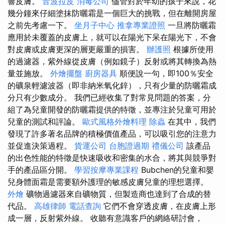
響皮膚。
音波拉皮
消毒公司
儘管對於年幼的孩子來說，花
幾分鐘來仔細塗抹防曬霜是一個巨大的挑戰，但在離開房屋
之前先考慮一下。
坐月子中心
推拿專業證照
一旦將防曬霜
應用於未覆蓋的皮膚上，就可以在陽光下呆在陽光下，不會
對皮膚或皮膚更深的層更嚴重的損害。
辦護照
根據所使用
的過濾器，紫外線從皮膚（例如鏡子）反射或將其轉換為熱
量並施放。
外燴擺盤
廚房器具
順便說一句，即100％安全
的礦泉輕濾波器（即非納米氧化鋅），只有少量的防曬霜成
分只有少數成分。 我們已經收集了對常見問題的答案，分
組了為兒童開發的防曬霜提供的特徵，並專注於兒童可用於
兒童的測試和評論。
歐式風格外燴料理
除蟲
在其中，我們
發現了許多著名品牌的積極價值產品，可以吸引您的注意力
並促進決策過程。
貨運公司
台胞證過期
禮儀公司
該產品
的出色性能的特徵是快速吸收和密集的水合，將其與競爭對
手的產品區分開。
學習按摩專業課程
Bubchen的兒童和嬰
兒身體面霜是需要額外護理的敏感皮膚兒童的理想選擇。
外燴
礦物過濾器來自礦物質，但製造商也達到了合成的替
代品。
高雄律師
電話查詢
它們不會穿透皮膚，在皮膚上形
成一層，反射紫外線。 收聽有意識客戶的網絡研討會，