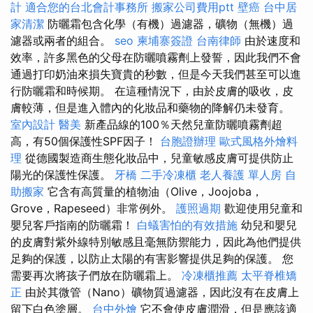
計
適合您的台北會計事務所
搬家公司費用ptt
壁癌
台中居
家清潔
防曬霜包含化學（有機）過濾器，礦物（無機）過
濾器或兩者的組合。
seo
柬埔寨簽證
台南律師
由於速度和
效率，許多黑色的父母在防曬噴霧劑上發誓，因此我們不會
通過打印奶油來損失寶貴的秒數，但是今天我們甚至可以進
行防曬霜和時候期。 在這種情況下，由於皮膚的吸收，皮
膚較薄，但是進入體內的化妝品和藥物的降解仍未發育。
室內設計
醫美
新產品線的100％天然兒童防曬噴霧劑超
高，有50個保護性SPF因子！
台胞證辦理
歐式風格外燴料
理
從德國製造商生態化妝品中，兒童敏感皮膚可提供防止
陽光的保護性保護。
牙橋
二手冷凍櫃
老人養護 單人房
自
助搬家
它含有高質量的植物油（Olive，Joojoba，
Grove，Rapeseed）非常例外。
護照過期
歡迎使用兒童和
嬰兒客戶指南的防曬霜！
白蟻害怕的有效措施
幼兒和嬰兒
的皮膚對紫外線特別敏感且毫無防禦能力，因此為他們提供
足夠的保護，以防止太陽的有害影響提供足夠的保護。 您
需要再次將孩子們放在防曬霜上。
冷凍櫃推薦
太平脊椎矯
正
由於其微管（Nano）礦物質過濾器，因此沒有在皮膚上
留下白色塗層。
台中外燴
它不會使皮膚潤滑，但是應該適