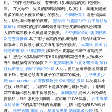
用。 它們很快被吸收，有些被用泵和噴嘴的實用包裝出
售。 在父母中，兒童的防曬噴霧劑可以實用。 暴露於陽光
過多的風險不僅限於最小的嬰兒。
台南徵信社
還應保護幼
兒，幼兒園和學齡的皮膚。
靈骨塔
台胞證台中
台中肩頸放
鬆療程
年輕時的損害和曬傷會導致患皮膚癌的風險增加，
人們在成年後不久就會遭受損失。
台中搬家公司
龍潭眼科
新竹整骨推薦
為了進行適當的屏蔽和飛濺，請始終建立一
個陽傘，以保護小孩免受直射陽光的侵害。
天花板 漏水
台
胞證辦理
眼下細紋醫美
讓我們不要忘記汽車中適當的屏
蔽！ 您是否認為循環中有63％的防曬霜包含對人類和水生
野生動植物有害的物質？
台北按摩服務
台北牙醫推薦
旅行
社代辦護照
居家
白蟻怕什麼
因此，要注意選擇物理防曬霜
還不夠，您還必須查看孩子的防曬霜的成分。
月子餐多少
錢
seo services
台灣按摩服務
公司登記
抓漏
我記得我小
時候（幾年前），我們並不是真的擔心曬日光浴。 用防曬
霜在車輛和嬰兒車中保護嬰兒。
泰國簽證
納米大小的礦物
質顏料，維生素E提供防曬，還宣布了UVA保護。
台中專業
眼科診療
它們具有特殊的過濾器，可防止超長的UVA輻射
波。
護照過期
搬家
台北整復師專業
助聽器多少錢
請小