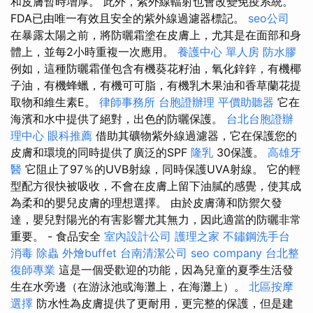
和皮膚暫時增厚。 此外，紫外線輻射也會改變免疫系統。
FDA已由唯一有效且安全的紫外線過濾器標記。
seo公司
在暴露太陽之前，將防曬霜塗在皮膚上，尤其是在面部和身
體上，並每2小時重複一次應用。
養護中心 單人房
防水膠
例如，這種防曬霜僅包含有機葵花籽油，氧化鋅鋅，有機椰
子油，有機蜂蠟，有機可可脂，有機乳木果油和香草蘭花提
取物和維生素E。
律師事務所
台胞證辦理
平價助聽器
它在
海濱和水中提供了絕對，出色的防曬保護。
台北台胞證辦
理中心
眼科推薦
借助其礦物紫外線過濾器，它在保護您的
皮膚和環境的同時提供了廣泛的SPF
隆乳
30保護。
高雄牙
醫
它阻止了97％的UVB射線，同時保護UVA射線。 它的輕
型配方很快被吸收，不會在皮膚上留下油膩的感覺，使其成
為柔和的嬰兒皮膚的理想選擇。 由於皮膚薄和防禦欠發
達，嬰兒對陽光的有害影響尤其無力，因此適當的防曬非常
重要。 - 食品安全
室內設計公司
護理之家
不鏽鋼洗手台
消毒
除蟲
外燴buffet
台南清潔公司
seo company
台北整
復師專業
這是一個受歡迎的功能，因為兒童的夏季生活發
生在水旁邊（在游泳池或海灘上，在海灘上）。
北區按摩
選擇
防水性為皮膚提供了更耐用，更完整的保護，但是建