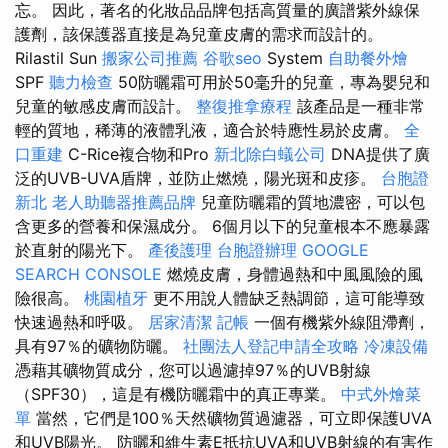
忘。 因此，著名的化妝品品牌包括高質量的廣譜紫外線保
護劑，該保護器直接是為兒童皮膚的需求而設計的。
Rilastil Sun
搬家公司推薦
谷歌seo
System
自助餐外燴
SPF
聽力檢查
50防曬霜可用於50毫升的兒童，專為嬰兒和
兒童的敏感皮膚而設計。
整復推拿療程
該產品是一種非常
輕的質地，稀薄的液體乳液，適合於特應性易於皮膚。
全
口重建
C-Rice複合物和Pro
新北除白蟻公司
DNA提供了廣
泛的UVB-UVA盾牌，並防止燃燒，陽光斑和皮疹。
台胞證
新北
老人助聽器推薦品牌
兒童防曬霜的質地濃密，可以包
含更多的營養和保濕成分。 6個月以下的兒童根本不應暴露
於直射的陽光下。
產後護理
台胞證辦理
GOOGLE
SEARCH CONSOLE
燃燒皮膚，身體過熱和中風風險的風
險很高。
桃園植牙
更不用說人體缺乏熱調節，這可能導致
快速過熱和呼吸。
居家清潔
記帳
一個有機紫外線阻滯劑，
具有97％的礦物防曬。
社團法人登記申請全攻略
冷凍設備
憑藉其礦物質成分，您可以過濾掉97％的UVB射線
（SPF30），這是有機防曬霜中的真正專業。
中式外燴菜
單
當然，它們是100％天然礦物質過濾器，可立即保護UVA
和UVB陽光。 防曬和維生素E抵抗UVA和UVB射線的有害作