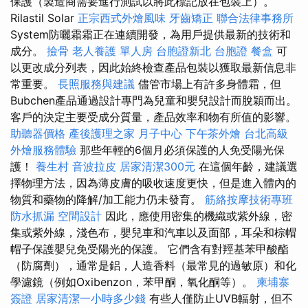
保護（製造商需要進行測試以將此標記放在包裝上）。
Rilastil Solar
正宗西式外燴風味
牙齒矯正
聯合法律事務所
System防曬霜霜正在連續開發，為用戶提供最新的技術和
成分。
撿骨
老人養護 單人房
台胞證新北
台胞證
餐盒
可
以更改成分列表，因此始終檢查產品包裝以獲取最新信息非
常重要。
長照服務與建議
儘管市場上有許多身體霜，但
Bubchen產品通過設計專門為兒童和嬰兒設計而脫穎而出。
客戶的決定主要受成分質量，產品效率和物有所值的影響。
助聽器價格
產後護理之家 月子中心
下午茶外燴
台北高級
外燴服務體驗
那些年輕的6個月必須保護的人免受陽光保
護！
養生村
音波拉皮
居家清潔300元
在這個年齡，建議選
擇物理方法，因為薄皮膚的吸收速度更快，但是進入體內的
物質和藥物的降解/加工能力仍未發育。
筋絡按摩技術專班
防水抓漏
空間設計
因此，應使用密集的機織或紫外線，密
集或紫外線，淺色布，嬰兒車和汽車以及面部，耳朵和棕帽
帽子保護嬰兒免受陽光的保護。 它們含有對羥基苯甲酸酯
（防腐劑），通常是鋁，人造香料（最常見的過敏原）和化
學濾鏡（例如Oxibenzon，苯甲酮，氧化酮等）。
柬埔寨
簽證
居家清潔一小時多少錢
有些人僅防止UVB輻射，但不