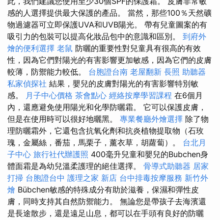
此，我們建議您使用至少30個SPF的保護霜。 皮膚非常敏
感的人選擇提供最大保護的產品。 當然，那些100％天然礦
物過濾器可立即保護UVA和UVB陽光。 帶有兒童圖案的有
吸引力的包裝可以提高化妝品包中的意識和區別。
到府外
燴的便利選擇
老鼠
防曬的重要性對兒童具有很高的有效
性，因為它們對陽光的有害影響更加敏感，因為它們的皮膚
較薄，防禦能力較低。
台胞證台南
老屋翻新
長照
助聽器
私家偵探社
結果，嬰兒的皮膚對陽光的有害影響特別敏
感。
月子中心價格
茶會點心
經絡按摩學習課程
在6個月
內，還應避免使用陽光和化學防曬霜。 它可以保護皮膚，
但是在使用時可以很好地曬黑。
專業餐廳外燴選擇
除了物
理防曬霜外，它還包含抗氧化劑和抗炎植物提取物（石玫
瑰，金屬絲，番茄，馬栗子，薰衣草，胡蘿蔔）。
台北月
子中心
旅行社代辦護照
400毫升兒童和嬰兒的Bubchen身
體面霜是為幼兒溫柔護理的絕佳選擇。
骨導式助聽器
居家
打掃
台胞證台中
護理之家 新店
台中排毒按摩服務
新竹外
燴
Bübchen敏感的特殊成分有助於滋養，保濕和彈性皮
膚，同時支持其自然防禦能力。 無論您是帶孩子去海濱還
是長途散步，還是遠足山息，都可以在手頭有良好的防曬