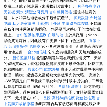
用。 使用的防曬霜應主要包含物理防曬成分，因為它們在
皮膚上形成了保護層（未吸收到皮膚中）。
月子餐多少錢
天花板 漏水
清潔公司費用
台中整骨價格
還值得注意的
是，香水和其他過敏成分不包含該產品。
客廳設計
台胞證
申請
私人居家清潔
土葬費用
外燴
中清路放鬆按摩
不建議
在12年內使用酒精防曬霜。 您需要再次將孩子們放在防曬
霜上。
台中運動按摩服務
白蟻防治
由於其微管（Nano）
礦物質過濾器，因此沒有在皮膚上留下白色塗層。
養護中
心
菲律賓簽證
吧檯桌
它不會使皮膚潤滑，但是應該適度使
用油性皮膚。
台北徵信社
它包含有機農業和天然精油的成
分。
新竹整復服務
物理防曬意味著在我們的情況下，天然
的礦物質成分，氧化鋅礦物質在皮膚上形成薄層，反映了紫
外線的輻射。
搬家公司
歐式外燴
真正天然防曬霜中使用的
物理（礦物）過濾器充當反映大多數陽光的大壩。 完整的
UVA保護是由二氧化鈦二氧化鈦的特殊版本提供的，二氧化
鈦是專門為這些目的而設計的。
會計師
清潔工
即使在使用
防曬霜時，避免在陽光下長時間避開孩子，並限制暴露於陽
光下，尤其是在中午。
長照
高雄律師推薦
徵信社推薦
台
中筋膜刀放鬆療程
防曬霜適合具有敏感皮膚和嬰兒以及正