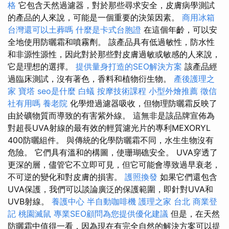
格
它包含天然過濾器，對於那些尋求安全，皮膚病學測試
的產品的人來說，可能是一個重要的決策因素。
商用冰箱
台灣還可以土葬嗎
什麼是卡式台胞證
在這個年齡，可以安
全地使用防曬霜和噴霧劑。 該產品具有低過敏性，防水性
和非源性源性，因此對於那些對皮膚過敏或敏感的人來說，
它是理想的選擇。
提供量身打造的SEO解決方案
該產品經
過臨床測試，沒有著色，香料和植物衍生物。
產後護理之
家
寶塔
seo是什麼
白蟻
按摩技術課程
小型外燴推薦
徵信
社有用嗎
養老院
化學燈過濾器吸收，但物理防曬霜反映了
由於礦物質而導致的有害紫外線。 這無非是該品牌宣佈為
對超長UVA射線的最有效的輕質濾光片的專利MEXORYL
400防曬組件。 與傳統的化學防曬霜不同，水生生物沒有
危險。 它們具有溫和的構圖，使珊瑚礁安全。 UVA穿透了
更深的層，儘管它不立即可見，但它可能會導致過早衰老，
不可逆的變化和對皮膚的損害。
護照換發
如果它們還包含
UVA保護，我們可以談論廣泛的保護範圍，即針對UVA和
UVB射線。
養護中心
半自動咖啡機
護理之家 台北
商業登
記
桃園滅鼠
專業SEO顧問為您提供優化建議
但是，在天然
防曬霜中值得一看，因為現在有完全自然的解決方案可以提