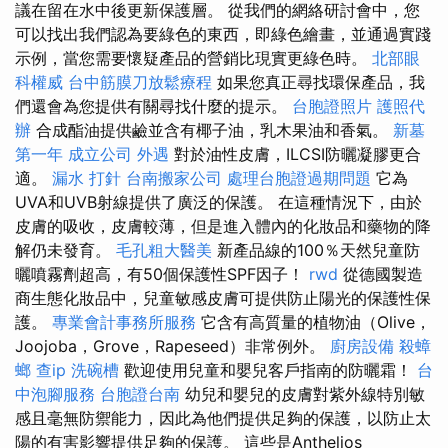
議在留在水中後更新保護層。 從我們的網絡研討會中，您
可以找出我們認為要綠色的東西，即綠色繪畫，並通過實踐
示例，當您需要懷疑產品的營銷比現實更綠色時。
北部眼
科權威
台中筋膜刀放鬆療程
如果您真正尋找環保產品，我
們還會為您提供有關尋找什麼的提示。
台胞證照片
護照代
辦
合成酯油提供鹼並含有椰子油，乳木果油和香氣。
新墓
第一年
成立公司
外遇
對於油性皮膚，ILCSI防曬凝膠更合
適。
漏水 打針
台南搬家公司
處理台胞證過期問題
它為
UVA和UVB射線提供了廣泛的保護。 在這種情況下，由於
皮膚的吸收，皮膚較薄，但是進入體內的化妝品和藥物的降
解仍未發育。
毛孔粗大醫美
新產品線的100％天然兒童防
曬噴霧劑超高，有50個保護性SPF因子！
rwd
從德國製造
商生態化妝品中，兒童敏感皮膚可提供防止陽光的保護性保
護。
專業會計事務所服務
它含有高質量的植物油（Olive，
Joojoba，Grove，Rapeseed）非常例外。
廚房設備
殺蟑
螂
查ip
洗碗槽
歡迎使用兒童和嬰兒客戶指南的防曬霜！
台
中泡腳服務
台胞證台南
幼兒和嬰兒的皮膚對紫外線特別敏
感且毫無防禦能力，因此為他們提供足夠的保護，以防止太
陽的有害影響提供足夠的保護。 這些是Anthelios