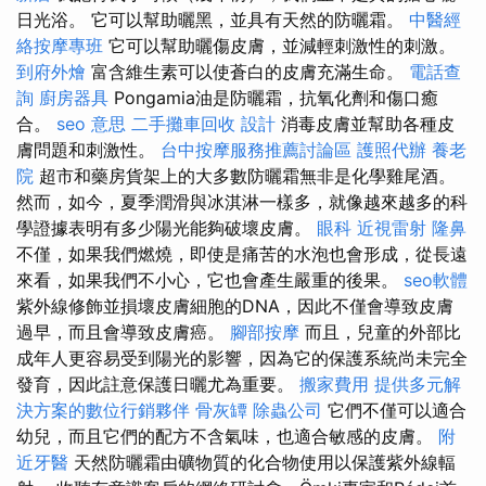
日光浴。 它可以幫助曬黑，並具有天然的防曬霜。
中醫經
絡按摩專班
它可以幫助曬傷皮膚，並減輕刺激性的刺激。
到府外燴
富含維生素可以使蒼白的皮膚充滿生命。
電話查
詢
廚房器具
Pongamia油是防曬霜，抗氧化劑和傷口癒
合。
seo 意思
二手攤車回收
設計
消毒皮膚並幫助各種皮
膚問題和刺激性。
台中按摩服務推薦討論區
護照代辦
養老
院
超市和藥房貨架上的大多數防曬霜無非是化學雞尾酒。
然而，如今，夏季潤滑與冰淇淋一樣多，就像越來越多的科
學證據表明有多少陽光能夠破壞皮膚。
眼科
近視雷射
隆鼻
不僅，如果我們燃燒，即使是痛苦的水泡也會形成，從長遠
來看，如果我們不小心，它也會產生嚴重的後果。
seo軟體
紫外線修飾並損壞皮膚細胞的DNA，因此不僅會導致皮膚
過早，而且會導致皮膚癌。
腳部按摩
而且，兒童的外部比
成年人更容易受到陽光的影響，因為它的保護系統尚未完全
發育，因此註意保護日曬尤為重要。
搬家費用
提供多元解
決方案的數位行銷夥伴
骨灰罈
除蟲公司
它們不僅可以適合
幼兒，而且它們的配方不含氣味，也適合敏感的皮膚。
附
近牙醫
天然防曬霜由礦物質的化合物使用以保護紫外線輻