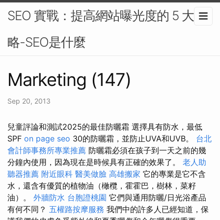
SEO 實戰：提高網站曝光度的 5 大策
略-SEO是什麼
Marketing (147)
Sep 20, 2013
兒童評論和測試2025的最佳防曬霜 選擇具有防水，最低
SPF
on page seo
30的防曬霜，並防止UVA和UVB。
台北
會計師事務所專業推薦
防曬霜必須在孩子到一天之前的幾
分鐘內使用，因為現在是時候具有正確的效果了。
老人助
聽器推薦
附近眼科
醫美做臉
高雄搬家
它的專業是它不含
水，還含有優質的植物油（橄欖，霍霍巴，樹林，菜籽
油）。
外牆防水
台胞證桃園
它們與通用防曬/日光浴產品
有何不同？
五權路按摩服務
我們中的許多人已經知道，保