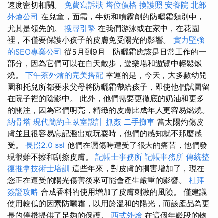
速度密切相關。
免費寫訴狀
塔位價格
換護照
安養院 北部
外燴公司
在兒童，面霜，牛奶和噴霧劑的防曬霜類別中，
尤其是領先的。
搜尋引擎
在我們游泳或在家中，在花園
裡，不僅要保護小孩子的皮膚免受陽光的影響。
實力堅強
的SEO專業公司
從5月到9月，防曬霜應該是日常工作的一
部分，因為它們可以在白天散步，遊樂場和遊覽中輕鬆燃
燒。
下午茶外燴的完美搭配
幸運的是，今天，大多數幼兒
園和托兒所都要求父母將防曬霜帶給孩子，即使他們試圖留
在院子裡的陰影中。 此外，他們需要更徹底的奶油和更多
的關注，因為它們明亮，精緻的皮膚比成年人更容易燃燒。
納骨塔
現代簡約主臥室設計
抓姦
二手攤車
當太陽灼傷皮
膚並且很容易忘記濺出或玩耍時，他們的感知就不那麼感
受。
長照2.0
ssl
他們在曬傷時遭受了很大的痛苦，他們發
現很難不擦和刮擦皮膚。
記帳士事務所
記帳事務所
傳統整
復推拿技術士培訓
這些年來，對皮膚的損害增加了，現在
您正在遭受的陽光傷害後來可能會產生嚴重的影響。
杜拜
簽證攻略
合成香料的使用增加了皮膚刺激的風險。 僅建議
使用較低的因素防曬霜，以用於溫和的陽光，而該產品為更
長的停機提供了足夠的保護。
西式外燴
在這個年齡段的物