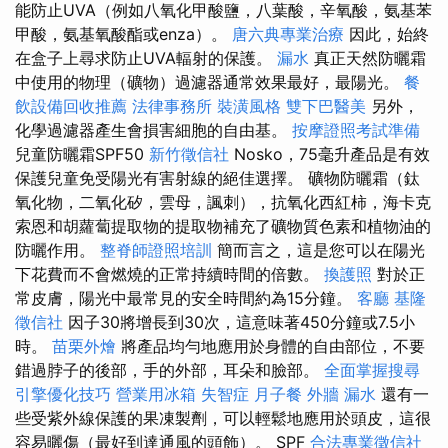
能防止UVA（例如八氧化甲酸鹽，八葉酸，辛氧酸，氨基苯
甲酸，氨基氧酸酯或enza）。
唐六典專業治療
因此，始終
在盒子上尋求防止UVA輻射的保護。
漏水
真正天然防曬霜
中使用的物理（礦物）過濾器通常效果最好，最陽光。
餐
飲設備回收推薦
法律事務所
裝潢風格
雙下巴醫美
另外，
化學過濾器產生會損害細胞的自由基。
按摩證照考試準備
兒童防曬霜SPF50
新竹徵信社
Nosko，75毫升產品是有效
保護兒童免受陽光有害射線的絕佳選擇。 礦物防曬霜（鈦
氧化物，二氧化矽，雲母，諷刺），抗氧化西紅柿，海卡克
索恩和胡蘿蔔提取物的提取物補充了礦物質色素和植物油的
防曬作用。
整脊師證照培訓
簡而言之，這是您可以在陽光
下花費而不會燃燒的正常持續時間的倍數。
換護照
對於正
常皮膚，陽光中最常見的安全時間約為15分鐘。
客廳
基隆
徵信社
因子30將增長到30次，這意味著450分鐘或7.5小
時。
苗栗外燴
將產品均勻地應用於身體的自由部位，不要
錯過脖子的後部，手的外部，耳朵和臉部。
全面掌握搜尋
引擎優化技巧
營業用冰箱
失智症
月子餐
外牆 漏水
還有一
些受紫外線保護的果凍製劑，可以輕鬆地應用於頭皮，這很
容易曬傷（最好到達通風的頭飾）。 SPF
合法專業徵信社