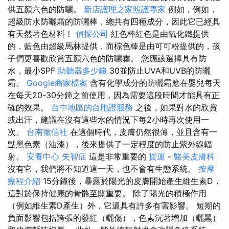
供五顏六色的防曬。
新店護理之家照護專家
例如，例如，
超級防水防曬霜的防曬棒，總共有四種成分，因此它已經具
有天然著色材料！
偵探公司
紅色棒紅色是由氧化鐵提供
的，藍色由超級馬林提供，而棕色棒是由可可粉提供的，孩
子們更喜歡欣賞五顏六色的防曬霜。 您應該選擇具有防
水，最小SPF
助聽器多少錢
30並防止UVA和UVB的防曬
霜。
Google商家檔案
含有化學成分的防曬霜應在嬰兒每天
在每天20-30分鐘之前使用，因為需要這段時間才能具有正
確的效果。
台中地區的台胞證服務
之後，如果對水的欣賞
或出汗，建議在沒有這些水的情況下每2小時再次使用一
次。
台南徵信社
在這個時代，皮膚仍然很薄，並且含有一
點黑色素（油漆），後來提供了一定程度的防止紫外線輻
射。
安養中心
失智症
這是非常重要的
貨運
-
醫美皮膚科
沒有它，我們將不知道這一天，也不會有生態系統。
按摩
療程介紹
15分鐘後，暴露於陽光的皮膚開始產生維生素D，
這對於保持健康的骨骼至關重要。 除了陽光的積極作用
（例如維生素D產生）外，它還具有許多有害影響。 短期的
負面影響包括誇張的發紅（曬傷），色素沉著增加（曬黑）