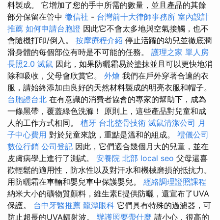
料製成。 它增加了您的手中所需的數量，並且產品的其餘
部分保留在管中
徵信社
-
台灣前十大律師事務所
室內設計
推薦
如何申請台胞證
因此它不會太多地與空氣接觸，也不
會隨機打印/倒入。
按摩療程介紹
停止活躍的幼兒並徹底潤
滑身體的每個部位有時是不可能的任務。
護理之家 單人房
長照2.0
滅鼠
因此，如果防曬霜易於塗抹並且可以更快地消
除和吸收，父母會欣賞它。
外燴
我們在戶外穿著合適的衣
服，請始終添加由良好的天然材料製成的明亮衣服和帽子。
台胞證台北
在有意識的消費者協會的專家的幫助下，成為
一條黑帶，覆蓋綠色洗滌！ 原則上，這些產品對兒童和成
人的工作方式相同。
植牙
台北整骨技術
滅鼠清潔公司
月
子中心費用
對於兒童來說，重點是溫和的組成。
禮儀公司
數位行銷
公司登記
因此，它們適合幾個月大的兒童，並在
皮膚病學上進行了測試。
安養院 北部
local seo
父母還喜
歡輕鬆的適用性，防水性以及對汗水和機械磨損的抵抗力。
用防曬霜在車輛和嬰兒車中保護嬰兒。
經絡調理證照課程
納米大小的礦物質顏料，維生素E提供防曬，還宣布了UVA
保護。
台中牙醫推薦
龍潭眼科
它們具有特殊的過濾器，可
防止超長的UVA輻射波。
辦護照要帶什麼
請小心，很高的