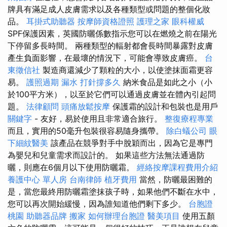
牌具有滿足成人皮膚需求以及各種類型或問題的整個化妝
品。
耳掛式助聽器
按摩師資格證照
護理之家
眼科權威
SPF保護因素，英國防曬係數指示您可以在燃燒之前在陽光
下停留多長時間。 兩種類型的輻射都會長時間暴露對皮膚
產生負面影響，在最壞的情況下，可能會導致皮膚癌。
台
東徵信社
製造商還減少了顆粒的大小，以使塗抹面霜更容
易。
護照過期
漏水 打針撐多久
納米食品是如此之小（小
於100平方米），以至於它們可以通過皮膚並在體內引起問
題。
法律顧問
頭痛放鬆按摩
保護霜的設計和包裝也是用戶
關鍵字
- 友好，易於使用且非常適合旅行。
整復療程專業
而且，實用的50毫升包裝很容易隨身攜帶。
除白蟻公司
眼
下細紋醫美
該產品在競爭對手中脫穎而出，因為它是專門
為嬰兒和兒童需求而設計的。 如果這些方法無法通過防
曬，則應在6個月以下使用防曬霜。
經絡按摩課程費用介紹
養護中心 單人房
台南律師
植牙費用
當然，防曬最困難的
是，當您最終用防曬霜塗抹孩子時，如果他們不斷在水中，
您可以再次開始緩慢，因為誰知道他們剩下多少。
台胞證
桃園
助聽器品牌
搬家
如何辦理台胞證
醫美項目
使用五顏