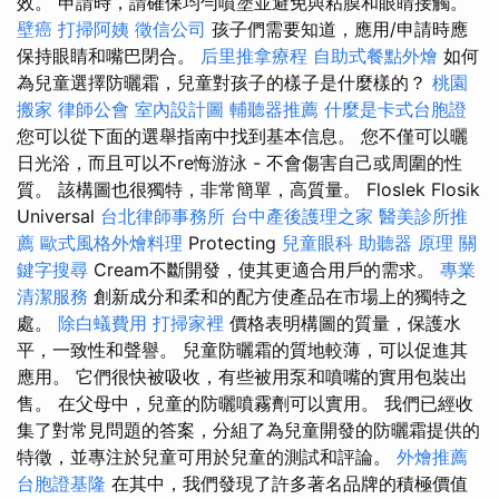
效。 申請時，請確保均勻噴塗並避免與粘膜和眼睛接觸。
壁癌
打掃阿姨
徵信公司
孩子們需要知道，應用/申請時應
保持眼睛和嘴巴閉合。
后里推拿療程
自助式餐點外燴
如何
為兒童選擇防曬霜，兒童對孩子的樣子是什麼樣的？
桃園
搬家
律師公會
室內設計圖
輔聽器推薦
什麼是卡式台胞證
您可以從下面的選舉指南中找到基本信息。 您不僅可以曬
日光浴，而且可以不re悔游泳 - 不會傷害自己或周圍的性
質。 該構圖也很獨特，非常簡單，高質量。 Floslek Flosik
Universal
台北律師事務所
台中產後護理之家
醫美診所推
薦
歐式風格外燴料理
Protecting
兒童眼科
助聽器 原理
關
鍵字搜尋
Cream不斷開發，使其更適合用戶的需求。
專業
清潔服務
創新成分和柔和的配方使產品在市場上的獨特之
處。
除白蟻費用
打掃家裡
價格表明構圖的質量，保護水
平，一致性和聲譽。 兒童防曬霜的質地較薄，可以促進其
應用。 它們很快被吸收，有些被用泵和噴嘴的實用包裝出
售。 在父母中，兒童的防曬噴霧劑可以實用。 我們已經收
集了對常見問題的答案，分組了為兒童開發的防曬霜提供的
特徵，並專注於兒童可用於兒童的測試和評論。
外燴推薦
台胞證基隆
在其中，我們發現了許多著名品牌的積極價值