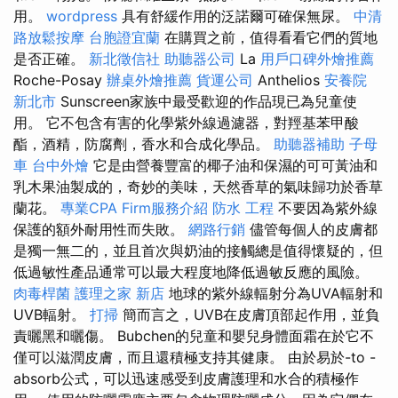
用。
wordpress
具有舒緩作用的泛諾爾可確保無尿。
中清
路放鬆按摩
台胞證宜蘭
在購買之前，值得看看它們的質地
是否正確。
新北徵信社
助聽器公司
La
用戶口碑外燴推薦
Roche-Posay
辦桌外燴推薦
貨運公司
Anthelios
安養院
新北市
Sunscreen家族中最受歡迎的作品現已為兒童使
用。 它不包含有害的化學紫外線過濾器，對羥基苯甲酸
酯，酒精，防腐劑，香水和合成化學品。
助聽器補助
子母
車
台中外燴
它是由營養豐富的椰子油和保濕的可可黃油和
乳木果油製成的，奇妙的美味，天然香草的氣味歸功於香草
蘭花。
專業CPA Firm服務介紹
防水 工程
不要因為紫外線
保護的額外耐用性而失敗。
網路行銷
儘管每個人的皮膚都
是獨一無二的，並且首次與奶油的接觸總是值得懷疑的，但
低過敏性產品通常可以最大程度地降低過敏反應的風險。
肉毒桿菌
護理之家 新店
地球的紫外線輻射分為UVA輻射和
UVB輻射。
打掃
簡而言之，UVB在皮膚頂部起作用，並負
責曬黑和曬傷。 Bubchen的兒童和嬰兒身體面霜在於它不
僅可以滋潤皮膚，而且還積極支持其健康。 由於易於-to -
absorb公式，可以迅速感受到皮膚護理和水合的積極作