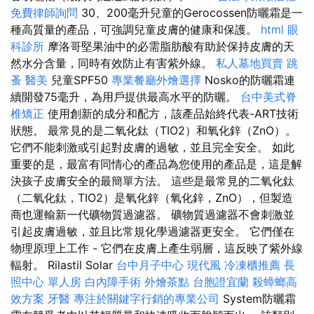
免費律師詢問
30、200毫升兒童的Gerocossen防曬霜是一
種高質量的產品，可強調兒童皮膚的健康和保護。
html
眼
科診所
摩洛哥堅果油中的必需脂肪酸有助於保持皮膚的天
然水分含量，同時有效防止有害紫外線。
私人墓地買賣
跳
蚤
醫美
兒童SPF50
專業餐廳外燴選擇
Nosko的防曬霜連
續開發75毫升，為用戶提供最高水平的防曬。
台中美式脊
椎矯正
使用創新的成分和配方，該產品始終代表-ART技術
狀態。 最常見的是二氧化鈦（TIO2）和氧化鋅（ZnO）。
它們不能刺激或引起對皮膚的過敏，並且完全安全。 如此
重要的是，最富有同情心的產品為您使用的產品是，這是解
決孩子皮膚安全的最簡單方法。 這些是最常見的二氧化鈦
（二氧化鈦，TIO2）是氧化鋅（氧化鋅，ZnO），但製造
商也運輸新一代礦物質過濾器。 礦物質過濾器不會刺激並
引起皮膚過敏，並且比常規化學過濾器更安全。 它們僅在
物理原理上工作 - 它們在皮膚上產生弱層，這反映了紫外線
輻射。 Rilastil Solar
台中月子中心
現代風
冷凍櫃推薦
長
照中心 單人房
白內障手術
外燴茶點
台胞證宜蘭
殺蟑螂高
效方案
牙醫
專注於關鍵字行銷的專業公司
System防曬霜