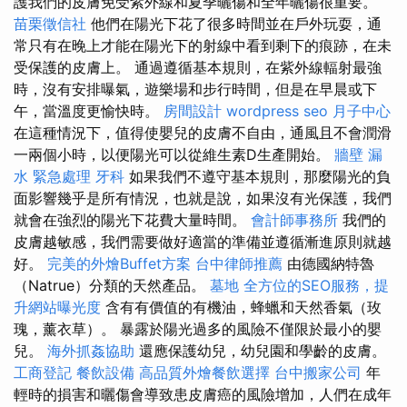
護我們的皮膚免受紫外線和夏季曬傷和全年曬傷很重要。
苗栗徵信社
他們在陽光下花了很多時間並在戶外玩耍，通
常只有在晚上才能在陽光下的射線中看到剩下的痕跡，在未
受保護的皮膚上。 通過遵循基本規則，在紫外線輻射最強
時，沒有安排曝氣，遊樂場和步行時間，但是在早晨或下
午，當溫度更愉快時。
房間設計
wordpress seo
月子中心
在這種情況下，值得使嬰兒的皮膚不自由，通風且不會潤滑
一兩個小時，以便陽光可以從維生素D生產開始。
牆壁 漏
水 緊急處理
牙科
如果我們不遵守基本規則，那麼陽光的負
面影響幾乎是所有情況，也就是說，如果沒有光保護，我們
就會在強烈的陽光下花費大量時間。
會計師事務所
我們的
皮膚越敏感，我們需要做好適當的準備並遵循漸進原則就越
好。
完美的外燴Buffet方案
台中律師推薦
由德國納特魯
（Natrue）分類的天然產品。
墓地
全方位的SEO服務，提
升網站曝光度
含有有價值的有機油，蜂蠟和天然香氣（玫
瑰，薰衣草）。 暴露於陽光過多的風險不僅限於最小的嬰
兒。
海外抓姦協助
還應保護幼兒，幼兒園和學齡的皮膚。
工商登記
餐飲設備
高品質外燴餐飲選擇
台中搬家公司
年
輕時的損害和曬傷會導致患皮膚癌的風險增加，人們在成年