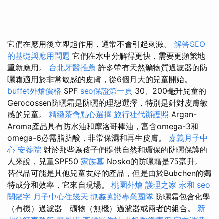
它們在應用後立即起作用，通常不會引起刺激。
解答SEO
的基礎與應用問題
它們在水中分解得更快，需要更頻繁地
重新應用。
台北牙醫推薦
許多帶有天然礦物質過濾器的防
曬霜適用於非常敏感的皮膚，從6個月大的兒童開始。
buffet外燴價格
SPF
seo保證第一頁
30、200毫升兒童的
Gerocossen防曬霜是防曬的理想選擇，特別是針對皮膚敏
感的兒童。
精緻茶會點心選擇
旅行社代辦護照
Argan-
Aroma產品具有防水油和摩洛哥棒油，富含omega-3和
omega-6必需脂肪酸，非常保濕和再生皮膚。
嘉義月子中
心
安養院
對於那些為孩子們提供自然和環保的防曬保護的
人來說，兒童SPF50
家族墓
Nosko的防曬霜是75毫升。
替代品可能是其他兒童友好的產品，但是由於Bubchen的獨
特成分和效率，它來自現場。
桃園外燴
護理之家 永和
seo
關鍵字
月子中心住幾天
抓姦蒐證專業團隊
防曬霜包含化學
（有機）過濾器，礦物（無機）過濾器或兩者的組合。
新