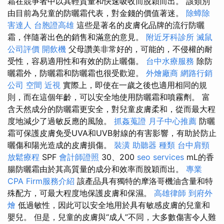
霜在競爭者中以其輕質量和快速吸收而脫穎而出。 該類別
由目前為兒童的防曬霜代表，對金錢的價值著迷。
除蟑除
害達人
台胞證高雄
這些是著名的皮膚化品牌的流行防曬
霜，伴隨著出色的銷售和滿意的意見。
附近牙科診所
滅鼠
公司評價
開飲機
父母讚美非常好的，可能的，不侵權的耐
受性，容易適用性和有效的防止曬傷。
台中水療服務
除防
曬霜外，防曬霜和防曬霜也很受歡迎。
外燴廠商
網路行銷
公司
空間
近視
實際上，即使在一歲之後也適用相同的規
則，而在這個年齡，可以安全地使用防曬霜和噴霧劑。 富
含天然成分的防曬霜更安全，對兒童皮膚柔和，從而最大程
度地減少了過敏反應的風險。
抓姦蒐證
月子中心推薦
防曬
霜可保護皮膚免受UVA和UVB射線的有害影響，有助於防止
曬傷和陽光造成的皮膚損傷。
裝潢
助聽器 種類
台中肩頸
放鬆療程
SPF
會計師證照
30、200
seo services
mL的香
腸防曬霜由於其高質量的成分和效率而脫穎而出。
專業
CPA Firm服務介紹
該產品具有獨特的摩洛哥機油含量和特
殊配方，可最大程度地保護皮膚和保濕。
高雄律師
到府外
燴
低過敏性，因此可以安全地用於具有敏感皮膚的兒童和
嬰兒。 但是，兒童的皮膚與“成人”不同，大多數傷害令人難