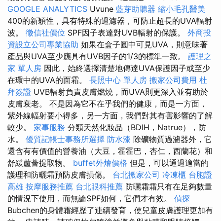
GOOGLE ANALYTICS
Uvune
藍芽助聽器
縮小毛孔醫美
400的新穎性，具有特殊的過濾器，可防止超長的UVA輻射
波。
徵信社價位
SPF因子表達對UVB輻射的保護。
外商投
資設立公司專業協助
如果在盒子圓中可見UVA，則意味著
產品與UVA至少應具有UVB因子的1/3的標準一致。
護理之
家 單人房
因此，始終選擇清楚地傳達UVA保護因子或至少
在環中的UVA的面霜。
長照中心 單人房
搬家公司費用
杜
拜簽證
UVB輻射負責皮膚燃燒，而UVA則更深入並有助於
皮膚衰老。 不是因為它不在乎我們的健康，而是一方面，
紫外線輻射要小得多，另一方面，我們對其有害影響的了解
較少。
家事服務
分類天然化妝品（BDIH，Natrue），防
水。
優質記帳士事務所選擇
防水漆
除礦物質過濾器外，它
還含有有價值的營養油（大豆，霍霍巴，杏仁，西蘭花）和
舒緩蘆薈提取物。
buffet外燴價格
但是，可以通過適當的
護理和防曬霜預防皮膚損傷。
台北搬家公司
冷凍櫃
台胞證
高雄
按摩服務推薦
台北眼科推薦
防曬霜霜只有在足夠數量
的情況下使用，而無論SPF如何，它們才有效。
偵探
Bubchen的身體霜經歷了連續發育，使兒童皮膚護理更加有