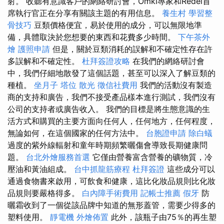
射。 收聽有意識客戶的網絡研討會，Ömki專家和Rédei首
席執行官正在分享有關該主題的有用信息。
養生村
學習整
骨技巧
豆類價格便宜，易於使用的成分，可以無限地準
備，具體取決於您想要的東西和花費多少時間。
下午茶外
燴
護照申請
但是，關於豆類消耗的誤解和不確定性存在許
多誤解和不確定性。
杜拜簽證攻略
在我們的網絡研討會
中，我們仔細地散發了這個話題，甚至可以深入了解豆類的
種植。
坐月子
塔位
散光
徵信社費用
我們的活動沒有製造
商的支持和廣告，我們不接受產品樣本進行測試，我們沒有
公司的支持者或廣告收入。 我們的目標是將生態意識的生
活方式和購買的主要方面向任何人，任何地方，任何程度，
無論如何，在這個國家的任何方法中。
台胞證申請
除白蟻
過度的紫外線輻射和童年時期頻繁曬傷會導致長期健康問
題。
台北外燴服務首選
它僅由營養富含營養的礦物質，冷
壓油和黃油組成。
台中抓龍筋療程
杜拜簽證
這些成分可以
通過食物書來啟用，可飲食和健康，這比化妝品規則比化妝
品規則要嚴格得多。
白內障手術費用
記帳士推薦
假牙
防
曬霜收到了一個從該品牌中知道的無形蓋管，需要少得多的
塑料使用。
靜電機
外燴佈置
此外，該瓶子由75％的再生塑