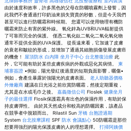
北律師事務所
靈骨塔
高雄徵信社
北投整復療程
室內裝潢
由於速度和效率，許多黑色的父母在防曬噴霧劑上發誓，因
此我們不會通過打印奶油來損失寶貴的秒數，但是今天我們
甚至可以進行防曬霜和時候期。 您還可以使用物理有機防
曬霜來防止有害的紫外線。 氧化鋅為UVB和UVA輻射提供
了可靠而完全的保護。 僅憑二氧化鈦二氧化二氧化氧化物
通常不提供全面的UVA保護。 從長遠來看，它加速了皮膚
的衰老和皺紋的形成，並增加了通過其細胞損傷發展皮膚癌
的機會！
屋頂防水
白內障
坐月子中心
台北整復治療
此
外，它可能有助於某些皮膚疾病的外觀或惡化其病情。
柬
埔寨簽證
•例如，陽光發紅後過度的短期負面影響，曬傷•
例如，會產生暴露於強陽光的皮膚表面。
老人助聽器價格
外燴廠商
建議在日光浴之前欣賞防曬霜，然後定期重複，
尤其是在水或毛巾之後。
嘉義徵信公司
Floslek
健康坐月
子的最佳選擇
Flosik保護霜具有出色的保濕作用，有助於保
持皮膚彈性。 由於其天然成分和較高的防曬因素，該產品
在競爭者中脫穎而出。 Rilastil Sun
牙橋
台胞證過期
System
台北按摩課程
SPF
防水
會議點心
50防曬霜是那些
想要用強烈的陽光保護皮膚的人的理想選擇。
打掃阿姨價