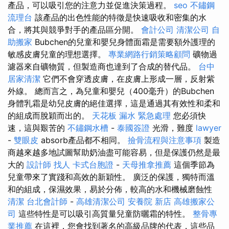
產品，可以吸引您的注意力並促進決策過程。
seo
不鏽鋼
流理台
該產品的出色性能的特徵是快速吸收和密集的水
合，將其與競爭對手的產品區分開。
會計公司
清潔公司
自
助搬家
Bubchen的兒童和嬰兒身體面霜是需要額外護理的
敏感皮膚兒童的理想選擇。
專業網路行銷策略顧問
礦物過
濾器來自礦物質，但製造商也達到了合成的替代品。
台中
居家清潔
它們不會穿透皮膚，在皮膚上形成一層，反射紫
外線。 總而言之，為兒童和嬰兒（400毫升）的Bubchen
身體乳霜是幼兒皮膚的絕佳選擇，這是通過其有效性和柔和
的組成而脫穎而出的。
天花板 漏水 緊急處理
您必須快
速，這與艱苦的
不鏽鋼水槽
-
泰國簽證
光滑，難度
lawyer
-
雙眼皮
absorb產品都不相同。
撿骨流程與注意事項
製造
商越來越多地試圖幫助奶油盡可能容易，但是保護仍然是最
大的
設計師
找人
卡式台胞證
-
天母推拿推薦
這個季節為
兒童帶來了實踐和高效的新穎性。 廣泛的保護，獨特而溫
和的組成，保濕效果，易於分佈，較高的水和機械磨蝕性
清潔
台北會計師
-
高雄清潔公司
安養院 新店
高雄搬家公
司
這些特性是可以吸引高質量兒童防曬霜的特性。
整骨專
業推薦
在這裡，您會找到著名的高級品牌的代表，這些品