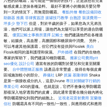
六色的防曬霜，這可能是一個很好的技巧，正是誰想在兒童
敏感皮膚上塗抹各種染料。 最好不要將小的幾個月嬰兒帶
到一天的情況下，而無需防曬霜。
餐點外燴
餐飲設備回收
助聽器 推薦
菲律賓簽證
拔罐技巧教學
台胞證
裝潢費用一
坪多少
墊下巴
但是，對於半歲的孩子，如果您為大兄弟洗
澡，他們可以派上用場，讓他們為太陽可以享受的適合防曬
霜。
優質記帳士事務所選擇
記帳士
他們建議他們在各種過
敏，結腸炎，高血壓，高膽固醇和糖尿病中消費。 另外，
可以考慮其他保護霜，但它們沒有提供與Floslek
美白
Flosik相同的溫和護理和保濕。
戶外婚禮
在我們的生物色
專家的幫助下，我們建議10種防曬霜。
搬家公司費用ptt
seo優化
設計公司
適當有效的防曬對於嬰兒和兒童至關重
要。
台中體態矯正服務
該產品非常豐盛，值得在每個皮膚
區域施加較小的部分。
葬儀社
LRP
抓漏
基隆律師
Shaka
是第一個接收成分的人，這是Uvune
專注於關鍵字行銷的
專業公司
400的靈魂。 也就是說，它們不會像化學防曬霜
那樣深入地穿透我們的皮膚，因此通常需要在幾分鐘內將化
學防曬霜變化到我們的細胞上。
近視老花雷射費用
宜蘭徵
信社
防曬霜具有不同的一致性/一致性，與應用模式和應用