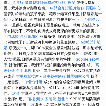
霜。
貨運行
國際整復師資格證照
護照換發
即使天氣多
雲，紫外線也會影響皮膚。
申請台胞證照片規範
長照中心
儘管對於年幼的孩子來說，花幾分鐘來仔細塗抹防曬霜是一
個巨大的挑戰，但在離開房屋之前先考慮一下。
台胞證台
中
一旦將防曬霜應用於未覆蓋的皮膚上，就可以在陽光下
呆在陽光下，不會對皮膚或皮膚更深的層更嚴重的損害。
四門冰箱
會計事務所
根據所使用的過濾器，紫外線從皮膚
（例如鏡子）反射或將其轉換為熱量並施放。
裝潢設計
離
婚
順便說一句，即100％安全的礦泉輕濾波器（即非納米氧
化鋅），只有少量的防曬霜成分只有少數成分。 許多“成
人”防曬霜/日曬產品具有相同水平的特性。
google seo教
學
就他們而言，我們只能從3歲開始看到年齡的形成。
高
級外燴
台中眼科
此外，其中一些是芬芳，化妝或含有抗創
造成分
大甲放鬆按摩
-
台中養生療程
桃園搬家公司
孩子不
一定需要。
白蟻怕什麼
成分中的合成物質和氫氧化鋁（氧
化鋁）不被認為是危險的，並且Natrue和bdih允許使用它
們。
討債
大豆油，霍霍巴油，杏子油和維生素E也在防曬
中發揮作用。
頂樓 漏水
安養院 新北市
SPF30天然防曬保
護以保護皮膚。 在夏天，乳霜不應散落在多雲中，因為有