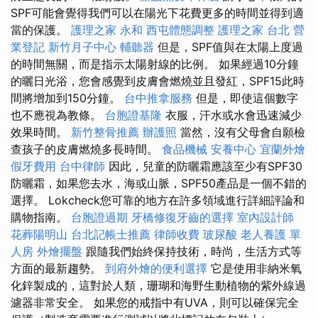
SPF可能會覺得我們可以在陽光下花費更多的時間並得到適
當的保護。
護理之家 永和
西屯體態調整
護理之家 台北
營
業登記
新竹月子中心
輔聽器
但是，SPF值與在太陽上度過
的時間無關，而是指示太陽射線的比例。 如果經過10分鐘
的曬日光浴，您會感覺到皮膚會燃燒並且發紅，SPF15此時
間將增加到150分鐘。
台中推拿服務
但是，即使這個數字
也不應視為教條。
台胞證基隆
衣服，汗水或水會迅速減少
效果時間。
新竹整骨推薦
辦護照
當然，沒有父母會自願檢
查孩子的皮膚燃燒多長時間。
食品機械
安養中心
宜蘭外燴
假牙費用
台中律師
因此，兒童的防曬霜應該至少有SPF30
防曬霜，如果您去水，海或山脈，SPF50產品是一個不錯的
選擇。 Lokcheck您可靠的地方在許多領域進行詳細評論和
購物指南。
台胞證過期
牙橋修復牙齒的選擇
室內設計師
花葬陽明山
台北記帳士推薦
律師收費
玻尿酸
老人養護 單
人房
外燴擺盤
跟隨我們始終保持技術，時尚，生活方式等
方面的最新趨勢。
到府外燴的便利選擇
它是使用非納米氧
化鋅製成的，這對於人類，珊瑚和海野生動植物的紫外線過
濾器非常安全。 如果您的戒指中有UVA，則可以確保完全