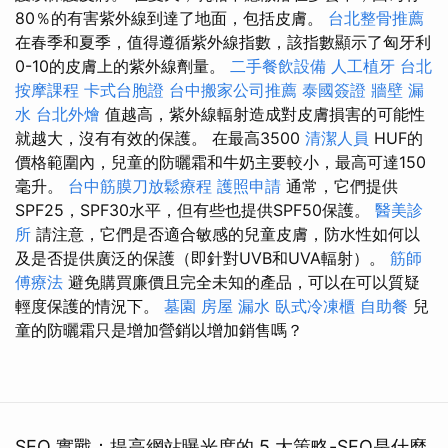
80％的有害紫外線到達了地面，包括皮膚。
台北整骨推薦
在春季和夏季，值得遵循紫外線指數，該指數顯示了匈牙利
0-10的皮膚上的紫外線劑量。
二手餐飲設備
人工植牙
台北
按摩課程
卡式台胞證
台中搬家公司推薦
泰國簽證
牆壁 漏
水
台北外燴
值越高，紫外線輻射造成對皮膚損害的可能性
就越大，沒有有效的保護。 在最高3500
清潔人員
HUF的
價格範圍內，兒童的防曬霜和牛奶主要較小，最高可達150
毫升。
台中筋膜刀放鬆療程
護照申請
通常，它們提供
SPF25，SPF30水平，但有些也提供SPF50保護。
醫美診
所
請注意，它們是否適合敏感的兒童皮膚，防水性如何以
及是否提供廣泛的保護（即針對UVB和UVA輻射）。
筋師
傅療法
避免購買廉價且完全未知的產品，可以在可以質疑
輕度保護的情況下。
墓園
房屋 漏水
臥式冷凍櫃
自助餐
兒
童的防曬霜只是增加營銷以增加銷售嗎？
SEO 實戰：提高網站曝光度的 5 大策略-SEO是什麼