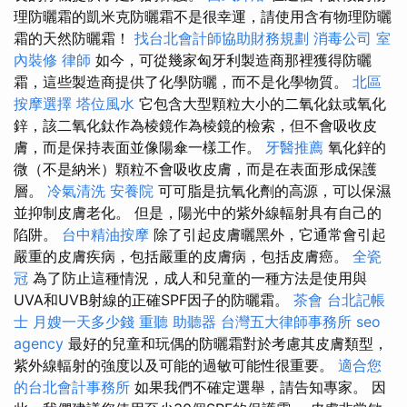
理防曬霜的凱米克防曬霜不是很幸運，請使用含有物理防曬
霜的天然防曬霜！
找台北會計師協助財務規劃
消毒公司
室
內裝修
律師
如今，可從幾家匈牙利製造商那裡獲得防曬
霜，這些製造商提供了化學防曬，而不是化學物質。
北區
按摩選擇
塔位風水
它包含大型顆粒大小的二氧化鈦或氧化
鋅，該二氧化鈦作為棱鏡作為棱鏡的檢索，但不會吸收皮
膚，而是保持表面並像陽傘一樣工作。
牙醫推薦
氧化鋅的
微（不是納米）顆粒不會吸收皮膚，而是在表面形成保護
層。
冷氣清洗
安養院
可可脂是抗氧化劑的高源，可以保濕
並抑制皮膚老化。 但是，陽光中的紫外線輻射具有自己的
陷阱。
台中精油按摩
除了引起皮膚曬黑外，它通常會引起
嚴重的皮膚疾病，包括嚴重的皮膚病，包括皮膚癌。
全瓷
冠
為了防止這種情況，成人和兒童的一種方法是使用與
UVA和UVB射線的正確SPF因子的防曬霜。
茶會
台北記帳
士
月嫂一天多少錢
重聽 助聽器
台灣五大律師事務所
seo
agency
最好的兒童和玩偶的防曬霜對於考慮其皮膚類型，
紫外線輻射的強度以及可能的過敏可能性很重要。
適合您
的台北會計事務所
如果我們不確定選舉，請告知專家。 因