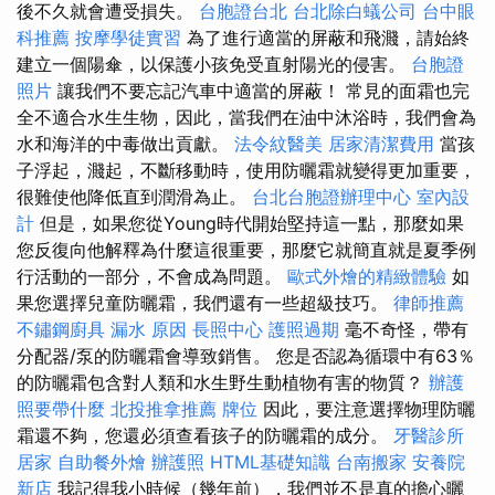
後不久就會遭受損失。
台胞證台北
台北除白蟻公司
台中眼
科推薦
按摩學徒實習
為了進行適當的屏蔽和飛濺，請始終
建立一個陽傘，以保護小孩免受直射陽光的侵害。
台胞證
照片
讓我們不要忘記汽車中適當的屏蔽！ 常見的面霜也完
全不適合水生生物，因此，當我們在油中沐浴時，我們會為
水和海洋的中毒做出貢獻。
法令紋醫美
居家清潔費用
當孩
子浮起，濺起，不斷移動時，使用防曬霜就變得更加重要，
很難使他降低直到潤滑為止。
台北台胞證辦理中心
室內設
計
但是，如果您從Young時代開始堅持這一點，那麼如果
您反復向他解釋為什麼這很重要，那麼它就簡直就是夏季例
行活動的一部分，不會成為問題。
歐式外燴的精緻體驗
如
果您選擇兒童防曬霜，我們還有一些超級技巧。
律師推薦
不鏽鋼廚具
漏水 原因
長照中心
護照過期
毫不奇怪，帶有
分配器/泵的防曬霜會導致銷售。 您是否認為循環中有63％
的防曬霜包含對人類和水生野生動植物有害的物質？
辦護
照要帶什麼
北投推拿推薦
牌位
因此，要注意選擇物理防曬
霜還不夠，您還必須查看孩子的防曬霜的成分。
牙醫診所
居家
自助餐外燴
辦護照
HTML基礎知識
台南搬家
安養院
新店
我記得我小時候（幾年前），我們並不是真的擔心曬