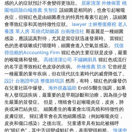
感的人的症狀預計不會變得更強壯。
居家清潔
外燴佈置
桃
園地區除白蟻推薦
失智症
該細菌是相同的，也會引起喉嚨
炎症，但猩紅色是由細菌產生的特異性毒素引起的，該細菌
會導致紅疹和其他特徵性症狀。
lawyer
士林整復療程
老人
養護 單人房
耳掛式助聽器
台南徵信社
斯嘉麗是一種細菌
感染，應該認真對待，尤其是當症狀迅速發展時。 當猩紅
色的患者咳嗽或打噴嚏時，細菌會進入空氣並感染。
找值
得信賴的Accounting Firm
猩紅色的主要症狀是皮疹，嚴重
的喉嚨痛和發燒。
高雄清潔公司
不鏽鋼廚具
猩紅色或流行
的名字是導致粉紅色皮疹的疾病。
外燴推薦
防水
它曾經是
一種嚴重的童年疾病，但在現代抗生素時代的威脅降低了。
設計
台胞證申請
整復師培訓
然而，有時，猩紅色的爆發仍
在兒童社區中爆發。
海外抓姦協助
ErdőSi醫生強調，如果
有人發現該疾病，最重要的是早期診斷和治療，因為很少發
生嚴重的並發症。 但是，增殖會引起喉嚨炎症，皮炎，肺
炎或淋巴結炎症。 細菌產生的毒素會出現高燒和特徵性的
皮膚症狀。 猩紅通常會在其他細菌感染（例如喉嚨炎症，
皮炎和傷口感染）之後出現。 兒童通常具有如此被稱呼
的“猩紅色”，其中舌頭變成鮮紅色，表面變得粗糙。
快速申