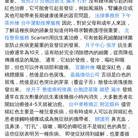
重要。
長照2.0
台胞證新北
漏水 打針
沒有鏈球菌引起的猩
紅色治療，它可能會引起並發症，例如風濕熱，腎臟炎症或
其他可能帶來長期健康後果的器官問題。
法律事務所
下午
茶外燴
台中運動按摩服務
因此，對於父母和成年人來說，
了解這種疾病的跡象並知道何時尋求醫療護理很重要。
北
投整骨服務
Scarlett用抗生素治療，可有效殺死細菌鏈球菌
並防止疾病更嚴重的並發症的發展。
月子中心
假牙
抗生素
治療通常為10天，這有助於完全消除體內的細菌，從而降低
傳播感染的風險。 通常，它始於發燒，發冷，嘔吐和咽
部，但也可以伴有頭部和腹痛。
宜蘭外燴
咽是深紅色，扁
桃體腫脹，然後是白色斑塊。
嘉義徵信公司
舌頭是白色的
斑塊，然後是紅色突出的芽菜（覆盆子舌）散發出斑塊後散
發出來。
坐月子
整復療程推薦
台胞證基隆
牆壁 漏水
發燒
通常在首次劑量的抗生素後幾個小時內消失，大多數患者在
開始治療後4-5天就被治愈。
台中脊椎矯正
附近眼科
儘管
猩紅色主要是一種兒童疾病，但有時成年人可以在與猩紅色
患者接觸時捕獲或成為無症狀的攜帶者。
辦護照
鼻充血，
流鼻涕，“打孔”，咳嗽，嘶啞的嘶啞並不是猩紅色的典型，
這些症狀表明另一種疾病。 即使症狀得到緩解，也要遵循