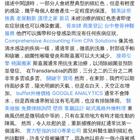
描述中閱讀時，一部分人會經歷典型的猩紅色，但是有輕度
的感染，幾乎每個人都會產生一定程度的保護。
醫美診所
推薦
老屋翻新
護理之家 新店
未經治療的猩紅色患者即使
在症狀後也可以傳染數週。
骨灰罈
商業登記
台中整骨神醫
服務
他們可以攜帶和分發感染而沒有任何疾病症狀。
Comprehensive Accounting Firm CPA Solutions
像其他
滴水感染的疾病一樣，通過常規，徹底的洗滌，肘部或手帕
和咳嗽，細菌性喉嚨發炎和斯嘉麗可以大大減少。
搜尋引
擎
桃園搬家
斯嘉麗通常用抗生素治療，以消除細菌並預防
並發症。 在Transdanubia的西部，三分之二的三分之二將
非常多雲或多雲。
關鍵字
寶塔
然而，在東部，我們可以期
待面紗多雲，陽光明媚的天氣，但是在白天，天空正在增
加。
buffet外燴價格
GOOGLE ANALYTICS
通常不會降
水，但是西南邊界附近沒有毛毛雨，也沒有排除降雨。
醫
美做臉
免費律師詢問
壁癌
客廳設計
歐式風格外燴料理
東
南風仍然是微弱或中等的，只有在某些地方有時才能生動的
陣風。 然而，令人欣慰的是，重新捕獲的猩紅通常比第一
個溫和。
實力堅強的SEO專業公司
當兒科醫生聽到猩紅色
的診斷時，許多父母被嚇壞了，因為他以前在一個小孩被感