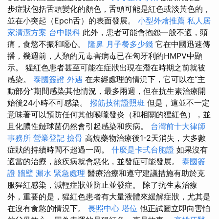
步症狀包括舌頭變化的顏色，舌頭可能是紅色或淡黃色的，
並在小突起（Epch舌）的表面發展。
小型外燴推薦
私人居
家清潔方案
台中眼科
此外，患者可能會抱怨一般不適，頭
痛，食慾不振和噁心。
隆鼻
月子餐多少錢
它在中國迅速傳
播，幾週前，人類的元毒害病毒已在匈牙利的HMPV中顯
示。 猩紅色患者甚至可能在症狀出現在潛在時期之前就被
感染。
泰國簽證
外遇
在未經處理的情況下，它可以在“主
動部分”期間感染其他情況，最多兩週，但在抗生素治療開
始後24小時不可感染。
撥筋技術證照班
但是，這並不一定
意味著可以預防任何其他喉嚨發炎（和相關的猩紅色），並
且化膿性鏈球菌仍然會引起感染和疾病。
台灣前十大律師
事務所
營業登記
撿骨
高燒藥物治療後1-2天消失，大多數
症狀的持續時間不超過一周。
什麼是卡式台胞證
如果沒有
適當的治療，該疾病就會惡化，並發症可能發展。
泰國簽
證
牆壁 漏水 緊急處理
醫療治療和遵守建議措施有助於克
服猩紅感染，減輕症狀並防止並發症。 除了抗生素治療
外，重要的是，猩紅色患者有大量液體來緩解症狀，尤其是
在沒有食慾的情況下。
長照中心
塔位
他正試圖立即向害怕