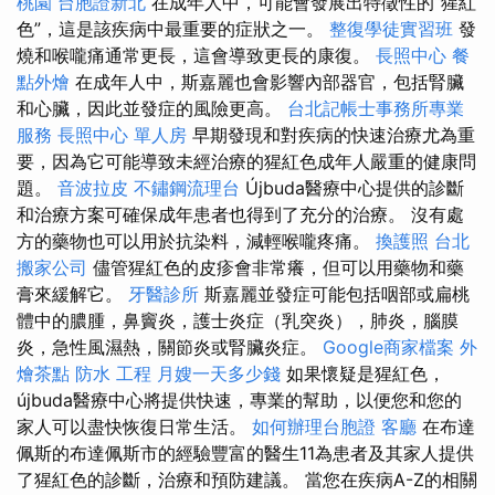
桃園
台胞證新北
在成年人中，可能會發展出特徵性的“猩紅
色”，這是該疾病中最重要的症狀之一。
整復學徒實習班
發
燒和喉嚨痛通常更長，這會導致更長的康復。
長照中心
餐
點外燴
在成年人中，斯嘉麗也會影響內部器官，包括腎臟
和心臟，因此並發症的風險更高。
台北記帳士事務所專業
服務
長照中心 單人房
早期發現和對疾病的快速治療尤為重
要，因為它可能導致未經治療的猩紅色成年人嚴重的健康問
題。
音波拉皮
不鏽鋼流理台
Újbuda醫療中心提供的診斷
和治療方案可確保成年患者也得到了充分的治療。 沒有處
方的藥物也可以用於抗染料，減輕喉嚨疼痛。
換護照
台北
搬家公司
儘管猩紅色的皮疹會非常癢，但可以用藥物和藥
膏來緩解它。
牙醫診所
斯嘉麗並發症可能包括咽部或扁桃
體中的膿腫，鼻竇炎，護士炎症（乳突炎），肺炎，腦膜
炎，急性風濕熱，關節炎或腎臟炎症。
Google商家檔案
外
燴茶點
防水 工程
月嫂一天多少錢
如果懷疑是猩紅色，
újbuda醫療中心將提供快速，專業的幫助，以便您和您的
家人可以盡快恢復日常生活。
如何辦理台胞證
客廳
在布達
佩斯的布達佩斯市的經驗豐富的醫生11為患者及其家人提供
了猩紅色的診斷，治療和預防建議。 當您在疾病A-Z的相關