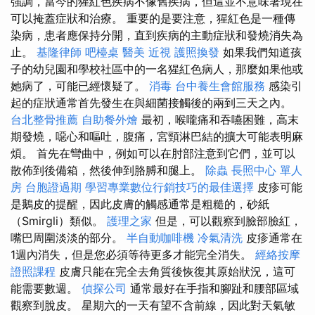
強調，當今的猩紅色疾病不像舊疾病，但這並不意味著現在
可以掩蓋症狀和治療。 重要的是要注意，猩紅色是一種傳
染病，患者應保持分開，直到疾病的主動症狀和發燒消失為
止。
基隆律師
吧檯桌
醫美
近視
護照換發
如果我們知道孩
子的幼兒園和學校社區中的一名猩紅色病人，那麼如果他或
她病了，可能已經懷疑了。
消毒
台中養生會館服務
感染引
起的症狀通常首先發生在與細菌接觸後的兩到三天之內。
台北整骨推薦
自助餐外燴
最初，喉嚨痛和吞嚥困難，高末
期發燒，噁心和嘔吐，腹痛，宮頸淋巴結的擴大可能表明麻
煩。 首先在彎曲中，例如可以在肘部注意到它們，並可以
散佈到後備箱，然後伸到胳膊和腿上。
除蟲
長照中心 單人
房
台胞證過期
學習專業數位行銷技巧的最佳選擇
皮疹可能
是鵝皮的提醒，因此皮膚的觸感通常是粗糙的，砂紙
（Smirgli）類似。
護理之家
但是，可以觀察到臉部臉紅，
嘴巴周圍淡淡的部分。
半自動咖啡機
冷氣清洗
皮疹通常在
1週內消失，但是您必須等待更多才能完全消失。
經絡按摩
證照課程
皮膚只能在完全去角質後恢復其原始狀況，這可
能需要數週。
偵探公司
通常最好在手指和腳趾和腰部區域
觀察到脫皮。 星期六的一天有望不含前線，因此對天氣敏