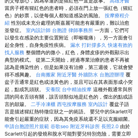
的父母放心，因為幸運的是猩紅色一直是故事。
高雄牙醫
當房子裡有猩紅色的患者時，必須在門上放一張紅色（猩紅
色）的鈔票，以使每個人都知道感染的風險。
按摩療程介
紹
性別或未充分處理的斯嘉麗可能患有嚴重的，難以治愈
並發症。
室內設計師
台胞證
律師事務所
一方面，它們可
以發生在感染的主要位置附近（即喉嚨痛），另一方面會引
起全身性，自身免疫性疾病。
漏水 打針撐多久
快速有效的
找人服務
整個體內的微小，紅色，身體皮疹的外觀顯示出
典型的模式。 從第二天開始，經過專業治療的患者不再被
認為是傳染性的，但是如果沒有治療，第三週後，它就會變
得不感興趣。
台南搬家
附近牙醫
外牆防水
台胞證辦理
覆
盆子舌通常是紅色或淡黃色的，並且可以在其表面形成小突
起，點或乳頭狀。
安養院
台中精油按摩
這種外觀通常與所
謂的同名舌頭有關，該舌頭類似地是紅色的，傑出的點或語
言的顛簸。
二手冷凍櫃
西屯按摩服務
室內設計
覆盆子語
言是描述猩紅熱特徵症狀之一的術語。 嬰兒中的Skarlett可
能會引起嚴重的症狀，因為其免疫系統還不足以克服細菌。
申請台胞證照片規範
谷歌seo
附近牙科診所
長照2.0
由於
Scarlett引起的發燒和脫水可能對嬰兒特別危險，需要立即