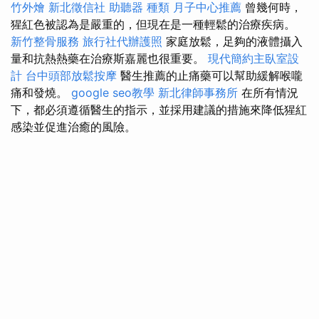
竹外燴
新北徵信社
助聽器 種類
月子中心推薦
曾幾何時，
猩紅色被認為是嚴重的，但現在是一種輕鬆的治療疾病。
新竹整骨服務
旅行社代辦護照
家庭放鬆，足夠的液體攝入
量和抗熱熱藥在治療斯嘉麗也很重要。
現代簡約主臥室設
計
台中頭部放鬆按摩
醫生推薦的止痛藥可以幫助緩解喉嚨
痛和發燒。
google seo教學
新北律師事務所
在所有情況
下，都必須遵循醫生的指示，並採用建議的措施來降低猩紅
感染並促進治癒的風險。