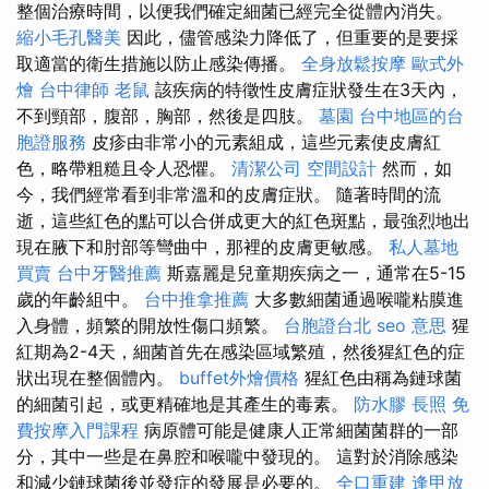
整個治療時間，以便我們確定細菌已經完全從體內消失。
縮小毛孔醫美
因此，儘管感染力降低了，但重要的是要採
取適當的衛生措施以防止感染傳播。
全身放鬆按摩
歐式外
燴
台中律師
老鼠
該疾病的特徵性皮膚症狀發生在3天內，
不到頸部，腹部，胸部，然後是四肢。
墓園
台中地區的台
胞證服務
皮疹由非常小的元素組成，這些元素使皮膚紅
色，略帶粗糙且令人恐懼。
清潔公司
空間設計
然而，如
今，我們經常看到非常溫和的皮膚症狀。 隨著時間的流
逝，這些紅色的點可以合併成更大的紅色斑點，最強烈地出
現在腋下和肘部等彎曲中，那裡的皮膚更敏感。
私人墓地
買賣
台中牙醫推薦
斯嘉麗是兒童期疾病之一，通常在5-15
歲的年齡組中。
台中推拿推薦
大多數細菌通過喉嚨粘膜進
入身體，頻繁的開放性傷口頻繁。
台胞證台北
seo 意思
猩
紅期為2-4天，細菌首先在感染區域繁殖，然後猩紅色的症
狀出現在整個體內。
buffet外燴價格
猩紅色由稱為鏈球菌
的細菌引起，或更精確地是其產生的毒素。
防水膠
長照
免
費按摩入門課程
病原體可能是健康人正常細菌菌群的一部
分，其中一些是在鼻腔和喉嚨中發現的。 這對於消除感染
和減少鏈球菌後並發症的發展是必要的。
全口重建
逢甲放