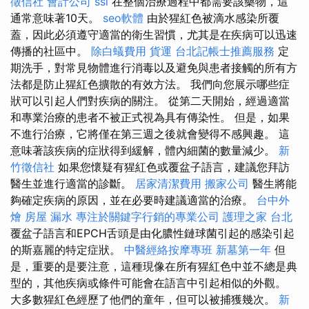
徵信社
會計公司
ssl
在整個治療過程中都需要該藥物，這
通常意味著10天。
seo軟體
由於猩紅色被滴水感染所覆
蓋，因此必須遵守適當的衛生習慣，尤其是在疾病可以迅速
傳播的社區中。
除白蟻費用
貨運
台北記帳士推薦服務
定
期洗手，對常見物體進行消毒以及避免與患者接觸的所有方
法都是防止猩紅色擴散的有效方法。 我們向您展示哪些症
狀可以引起人們對疾病的關注。 從第二天開始，經過適當
和專業治療的患者不被正式視為具有傳染性。 但是，如果
不進行治療，它將僅在第三週之後就會變得不感興趣。 這
意味著該疾病的症狀得到緩解，體內細菌的數量減少。
新
竹徵信社
如果您懷疑有猩紅色或覆盆子語言，建議您拜訪
醫生並進行適當的診斷。
居家清潔費用
搬家公司
醫生將能
夠確定疾病的原因，並在必要時建議適當的治療。
台中外
燴
房屋 漏水
專注於關鍵字行銷的專業公司
護理之家 台北
覆盆子語言和EPCH舌頭是由化膿性鏈球菌引起的感染引起
的斯嘉麗的特定症狀。
中醫經絡按摩專班
新墓第一年
但
是，重要的是要注意，這種現像在所有猩紅色中並不總是典
型的，其他疾病或條件可能會在語言中引起相似的外觀。
大多數猩紅色經歷了他們的童年，但可以被捕獲幾次。
新