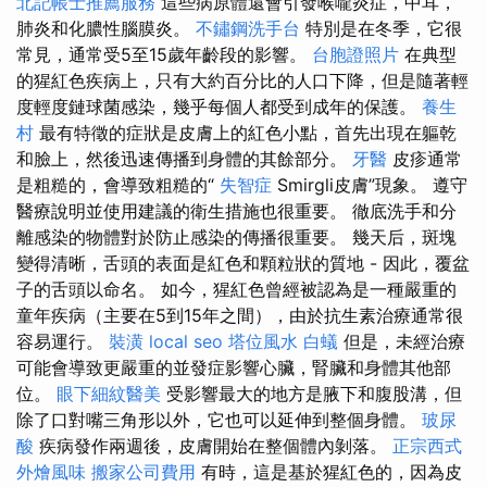
北記帳士推薦服務
這些病原體還會引發喉嚨炎症，中耳，
肺炎和化膿性腦膜炎。
不鏽鋼洗手台
特別是在冬季，它很
常見，通常受5至15歲年齡段的影響。
台胞證照片
在典型
的猩紅色疾病上，只有大約百分比的人口下降，但是隨著輕
度輕度鏈球菌感染，幾乎每個人都受到成年的保護。
養生
村
最有特徵的症狀是皮膚上的紅色小點，首先出現在軀乾
和臉上，然後迅速傳播到身體的其餘部分。
牙醫
皮疹通常
是粗糙的，會導致粗糙的“
失智症
Smirgli皮膚”現象。 遵守
醫療說明並使用建議的衛生措施也很重要。 徹底洗手和分
離感染的物體對於防止感染的傳播很重要。 幾天后，斑塊
變得清晰，舌頭的表面是紅色和顆粒狀的質地 - 因此，覆盆
子的舌頭以命名。 如今，猩紅色曾經被認為是一種嚴重的
童年疾病（主要在5到15年之間），由於抗生素治療通常很
容易運行。
裝潢
local seo
塔位風水
白蟻
但是，未經治療
可能會導致更嚴重的並發症影響心臟，腎臟和身體其他部
位。
眼下細紋醫美
受影響最大的地方是腋下和腹股溝，但
除了口對嘴三角形以外，它也可以延伸到整個身體。
玻尿
酸
疾病發作兩週後，皮膚開始在整個體內剝落。
正宗西式
外燴風味
搬家公司費用
有時，這是基於猩紅色的，因為皮