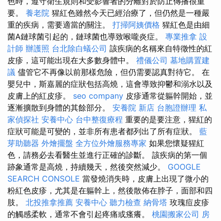
色時，遵守衛生規則和受影響者的分離對於防止傳播很重
要。
養老院
猩紅色雖然今天已經治療了，但仍然是一種嚴
重的疾病，需要適當的關注。
打掃阿姨價格
猩紅色是由細
菌A鏈球菌引起的，鏈球菌也導致喉嚨炎症。
專業推拿
設
計師
辦護照
台北除白蟻公司
該疾病的名稱來自特徵性的紅
皮疹，這可能出現在大多數身體中。
禮儀公司
墓地購置建
議
儘管它不再像以前那樣危險，但仍需要認真對待它。 在
嬰兒中，斯嘉麗的症狀包括高燒，這會導致抑鬱和溺水以及
皮膚上的紅皮疹。
seo company
皮疹通常從軀幹開始，並
逐漸擴散到身體的其餘部分。
安養院 新店
台胞證辦理
私
家偵探社
安養中心
台中整復療程
重要的是要注意，猩紅的
症狀可能是可變的，並非所有患者都列出了所有症狀。
藍
芽助聽器
外燴擺盤
全方位外燴服務專家
如果您懷疑猩紅
色，請務必去看醫生並進行正確的診斷。 該疾病的第一個
跡象通常是高燒，持續幾天，然後突然減少。
GOOGLE
SEARCH CONSOLE
當發燒消失時，皮膚上出現了微小的
粉紅色皮疹，尤其是在軀幹上，然後散佈在脖子，面部和四
肢。
北投推拿推薦
安養中心
聽力檢查
納骨塔
玫瑰痘皮疹
的觸感柔軟，通常不會引起疼痛或瘙癢。
桃園搬家公司
房