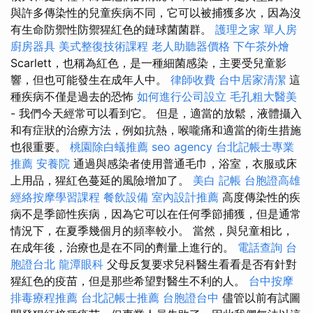
與許多傳染性的兒童疾病不同，它可以被捕獲多次，因為沒
有生命防禦性防禦猩紅色的鏈球菌菌群。
護理之家 單人房
廚房器具
美式整復技術課程
老人助聽器價格
下午茶外燴
Scarlett，也稱為紅色，是一種細菌感染，主要受兒童影
響，但也可能發生在成年人中。
律師收費
台中居家清潔
這
種疾病不僅是過去的恐怖
如何進行公司設立
毛孔粗大醫美
- 我們今天經常可以看到它。 但是，適當的放鬆，液體攝入
和有症狀的治療方法，例如抗熱，喉嚨痛和適當的衛生措施
也很重要。
桃園除白蟻推薦
seo agency
台北記帳士專業
推薦
安養院
通過與感染者使用普通毛巾，浴室，衣服或床
上用品，猩紅色蔓延的風險增加了。
美白
記帳
台胞證高雄
經絡按摩學習課程
餐飲設備
室內設計推薦
高度傳染性的疾
病不是季節性疾病，因為它可以在任何季節捕獲，但是通常
情況下，在夏季幾個月的頻率較小。 當然，與兒童相比，
在成年後，治療也是在不同的劑量上進行的。
電話查詢
台
胞證台北
龍潭眼科
父母反复要求兒科醫生看看是否有針對
猩紅色的疫苗，但是那些希望對醫生不利的人。
台中按摩
排毒療程推薦
台北記帳士推薦
台胞證台中
儘管以前有試圖