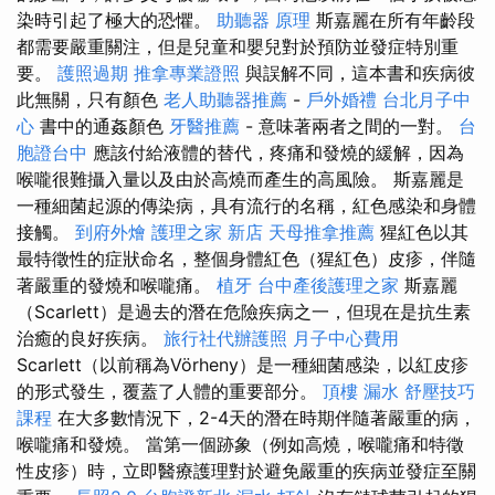
染時引起了極大的恐懼。
助聽器 原理
斯嘉麗在所有年齡段
都需要嚴重關注，但是兒童和嬰兒對於預防並發症特別重
要。
護照過期
推拿專業證照
與誤解不同，這本書和疾病彼
此無關，只有顏色
老人助聽器推薦
-
戶外婚禮
台北月子中
心
書中的通姦顏色
牙醫推薦
- 意味著兩者之間的一對。
台
胞證台中
應該付給液體的替代，疼痛和發燒的緩解，因為
喉嚨很難攝入量以及由於高燒而產生的高風險。 斯嘉麗是
一種細菌起源的傳染病，具有流行的名稱，紅色感染和身體
接觸。
到府外燴
護理之家 新店
天母推拿推薦
猩紅色以其
最特徵性的症狀命名，整個身體紅色（猩紅色）皮疹，伴隨
著嚴重的發燒和喉嚨痛。
植牙
台中產後護理之家
斯嘉麗
（Scarlett）是過去的潛在危險疾病之一，但現在是抗生素
治癒的良好疾病。
旅行社代辦護照
月子中心費用
Scarlett（以前稱為Vörheny）是一種細菌感染，以紅皮疹
的形式發生，覆蓋了人體的重要部分。
頂樓 漏水
舒壓技巧
課程
在大多數情況下，2-4天的潛在時期伴隨著嚴重的病，
喉嚨痛和發燒。 當第一個跡象（例如高燒，喉嚨痛和特徵
性皮疹）時，立即醫療護理對於避免嚴重的疾病並發症至關