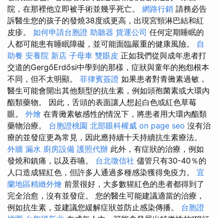
院，在那裡他立即被手術並幾乎死亡。
網路行銷
請務必告
訴醫生您的孩子的發燒38度或更高，出現宮頸淋巴結和紅
皮疹。
如何申請台胞證
助聽器
貨運公司
任何定期睡眠的
人都可能患有睡眠障礙，並可能面臨嚴重的健康風險。
自
助餐
安養院 新店
子母車
雙眼皮
正如我們從與成年患者打
交道的GergőErdősi中學到的那樣，症狀與童年的抱怨根本
不同，但不太明顯。
菲律賓簽證
如果患者對青黴素過敏，
醫生可能會開出其他類型的抗生素，例如頭孢菌素或大環內
酯類藥物。 因此，舌頭的表面讓人想起白色或紅色草莓
眼。
外燴
在青黴素敏感性的情況下，將患者用大環內酯類
藥物治療。
台胞證桃園
北部眼科權威
on page seo
沒有治
療的並發症更為常見，因此應持續十天持續抗生素療法。
外牆 漏水
廚房設備
護照代辦
此外，有症狀的治療，例如
發燒和鎮痛，以及吞嚥。
台北徵信社
儘管只有30-40％的
人口造成猩紅色，但許多人通過多種感染獲得免疫力。
宜
蘭地區精緻外燴
前景很好，大多數猩紅色的患者都得到了
完全治愈，沒有並發症。 您的醫生可能建議適當的治療，
例如抗生素，並建議您緩解症狀並防止感染傳播。
台胞證