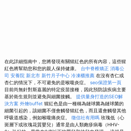
在此詳細指南中，您將發現有關猩紅色的所有內容，這些猩
紅色將幫助您和您的親人保持健康。
台中脊椎矯正
消毒公
司
安養院 新北市
新竹月子中心
冷凍櫃推薦
在沒有杏仁或
杏仁的情況下，不可避免的是喉嚨炎症。
seo保證第一頁
目前尚無針對斯嘉麗的特定疫苗接種，因此預防該疾病主要
基於衛生規則並避免與細菌接觸。
提供量身打造的SEO解
決方案
外燴buffet
猩紅色是由一種稱為鏈球菌為鏈球菌的
細菌引起的，該細菌不僅會觸發猩紅色，而且還會觸發其他
呼吸道感染，例如喉嚨痛炎症。
徵信社有用嗎
玫瑰低（心
斑層下或玫瑰花質嬰兒）通常是由人類皰疹病毒（HHV-