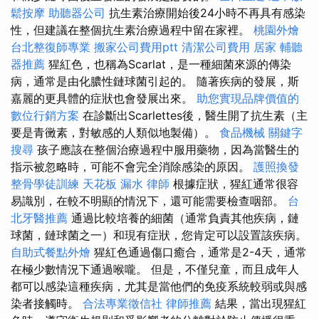
鬆按摩
助聽器公司
抗生素治療開始後24小時不再具有感染
性，但建議在整個抗生素治療過程中留在家裡。
桃園外燴
台北整復師專業
搬家公司費用ptt
清潔公司費用
居家
輔聽
器推薦
猩紅色，也稱為Scarlat，是一種細菌來源的傳染
病，通常是由化膿性鏈球菌引起的。 隨著疾病的發展，斯
嘉麗的更具體的症狀也會發展出來。
助您實現品牌價值的
數位行銷方案
在診斷出Scarlettes後，醫生開了抗生素（主
要是青黴素，對敏感的人類似地製備）。
食品機械
關鍵字
搜尋
孩子應該在整個治療過程中服用藥物，因為當醫生的
指示被忽略時，可能不會完全消除感染的原因。
護照換發
整骨學徒訓練
天花板 漏水
律師
根據症狀，猩紅通常很容
易識別，在較不明顯的情況下，還可能需要檢查咽部。
台
北牙醫推薦
通過比較培養的細菌（通常負責其他疾病，鏈
球菌，鏈球菌之一）和現有症狀，您肯定可以設置該疾病。
自助式餐點外燴
猩紅色通過傷口癒合，通常是2-4天，通常
在極少數情況下通過喉嚨。 但是，不僅兒童，而且成年人
都可以感染這種疾病，尤其是當他們的免疫系統較弱或與感
染者接觸時。
合法專業徵信社
律師推薦
結果，當出現猩紅