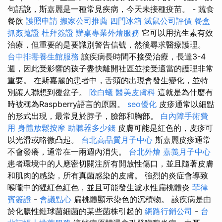
句話說，斯嘉麗是一種常見疾病，今天未接種疫苗。 - 蔬食
餐飲
護照申請
搬家公司推薦
四門冰箱
滅鼠公司評價
餐盒
抓姦蒐證
杜拜簽證
辦桌專業外燴服務
它可以用抗生素有效
治療，但重要的是要識別警告信號，然後尋求醫療護理。
台中排毒養生館服務
該疾病長時間不接受治療，長達3-4
週，因此受影響的孩子盡快離開社區並接受適當的護理非常
重要。 在斯嘉麗的患者中，舌頭的出現會發生變化，並特
別讓人聯想到覆盆子。
除白蟻
醫美皮膚科
這就是為什麼有
時被稱為Raspberry語言的原因。
seo優化
皮疹通常以細點
的形式出現，最常見於脖子，臉部和胸部。
白內障手術費
用
身體放鬆按摩
助聽器多少錢
皮膚可能是紅色的，皮疹可
以光滑或略微凸起。
台北高品質月子中心
斯嘉麗皮疹通常
不會發癢，通常在一兩週內消失。
台北外燴
嘉義月子中心
患者環境中的人應密切關注所有開放性傷口，並且隨著皮膚
和肌肉的感染，所有真菌感染的皮膚。 強烈的炎症會導致
喉嚨中的猩紅色紅色，並且可能發生濾水性扁桃體炎
菲律
賓簽證
-
會議點心
扁桃體顯示染色的沉積物。 該疾病是由
於化膿性鏈球菌細菌的某些菌株引起的
網路行銷公司
-
台