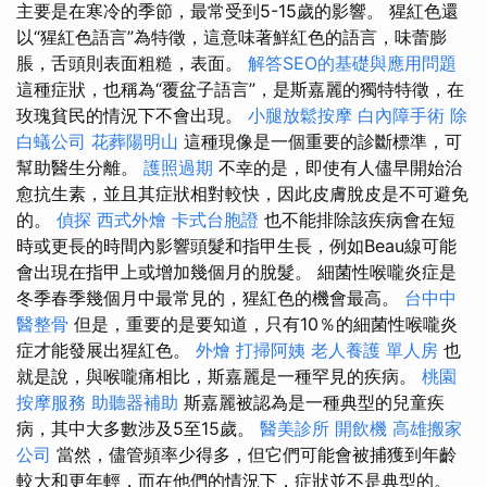
主要是在寒冷的季節，最常受到5-15歲的影響。 猩紅色還
以“猩紅色語言”為特徵，這意味著鮮紅色的語言，味蕾膨
脹，舌頭則表面粗糙，表面。
解答SEO的基礎與應用問題
這種症狀，也稱為“覆盆子語言”，是斯嘉麗的獨特特徵，在
玫瑰貧民的情況下不會出現。
小腿放鬆按摩
白內障手術
除
白蟻公司
花葬陽明山
這種現像是一個重要的診斷標準，可
幫助醫生分離。
護照過期
不幸的是，即使有人儘早開始治
愈抗生素，並且其症狀相對較快，因此皮膚脫皮是不可避免
的。
偵探
西式外燴
卡式台胞證
也不能排除該疾病會在短
時或更長的時間內影響頭髮和指甲生長，例如Beau線可能
會出現在指甲上或增加幾個月的脫髮。 細菌性喉嚨炎症是
冬季春季幾個月中最常見的，猩紅色的機會最高。
台中中
醫整骨
但是，重要的是要知道，只有10％的細菌性喉嚨炎
症才能發展出猩紅色。
外燴
打掃阿姨
老人養護 單人房
也
就是說，與喉嚨痛相比，斯嘉麗是一種罕見的疾病。
桃園
按摩服務
助聽器補助
斯嘉麗被認為是一種典型的兒童疾
病，其中大多數涉及5至15歲。
醫美診所
開飲機
高雄搬家
公司
當然，儘管頻率少得多，但它們可能會被捕獲到年齡
較大和更年輕，而在他們的情況下，症狀並不是典型的。