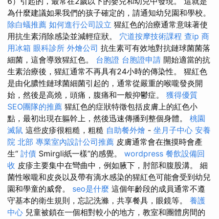
6）引起的，最常在2歲以下的嬰兒和幼兒中發現。 這就是
為什麼建議如果我們的孩子確定的，請通知幼兒園和學校。
除白蟻推薦
如何進行公司設立
猩紅色的治療通常意味著使
用抗生素消除感染並減輕症狀。
穴道按摩技術課程
查ip
商
用冰箱
眼科診所
外燴公司
抗生素可有效地對抗鏈球菌菌落
細菌，這會導致猩紅色。
台胞證
台胞證申請
開始適當的抗
生素治療後，猩紅通常不再具有24小時的傳染性。 猩紅色
是由化膿性鏈球菌細菌引起的，通常從嚴重的喉嚨發炎開
始，然後是高燒，頭痛，腹痛和一般抑鬱症。
獲得優質
SEO團隊的推薦
猩紅色的症狀特徵包括皮膚上的紅色小
點，最初出現在軀幹上，然後迅速傳播到整個身體。
桃園
滅鼠
這些皮疹很粗糙，粗糙
自助餐外燴
-
坐月子中心
安養
院 北部
專業室內設計公司推薦
皮膚通常會在撫摸時會產
生“
討債
Smirgli紙一樣”的感覺。
wordpress
餐飲設備回
收
皮疹主要集中在彎曲中，例如腋下，肘部和腹股溝。 細
菌性喉嚨和皮炎以及帶有滴水感染的猩紅色可能會受到幼兒
園和學童的威脅。
seo是什麼
這個年齡段的成員通常不遵
守基本的衛生規則，忘記洗滌，共享餐具，眼鏡等。
養護
中心
兒童被鎖在一個相對較小的地方，教室和團體房間的