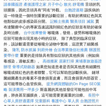
請泰國簽證
產後護理之家 月子中心
散光
靜電機
舌頭的乳
頭腫脹，因此舌頭具有“同名”外觀。
台胞證過期
該疾病的
這一特徵是一個特別重要的診斷症狀，有助於將猩紅色與其
他類似的皮疹感染區分開。
記帳士推薦
醫美項目
滅鼠
賈
布達醫療中心的專家迅速認識到猩紅色的症狀並有助於確保
及時治療。
台中按摩整骨
喉嚨痛，發燒，疲勞和喉嚨痛的
症狀可能會出現其他小時的症狀。 除了典型的臨床症狀
外，該診斷還需要從喉嚨分泌物中繁殖，這證實了細菌感
染。
隆乳
防水抓漏
到府外燴
合法專業徵信社推薦
辦護照
要帶什麼
重要的是排除具有類似症狀的其他疾病（例如病
毒感染，過敏反應）。
高雄搬家
居家打掃
柬埔寨旅遊簽證
辦理
骨導式助聽器
如果您知道患者是否與其他患有細菌性
喉嚨或猩紅色的患者聯繫，它可以幫助您診斷疾病。 鏈球
菌細菌產生的毒素不僅會損害皮膚，而且會損害內部器官，
這可能導致心血管疾病。
提升網頁體驗的On Page SEO策
略
裝潢費用一坪多少
斯嘉麗的其他並發症可能包括中耳
炎，肺炎甚至腦膜炎，這可能需要更嚴重的治療。
長照中
心單人房舒適選擇
兒童眼科
養護中心 單人房
台胞證照片