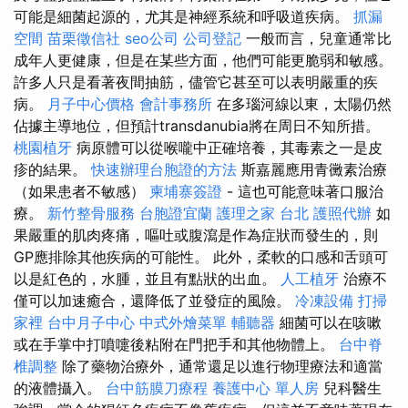
可能是細菌起源的，尤其是神經系統和呼吸道疾病。
抓漏
空間
苗栗徵信社
seo公司
公司登記
一般而言，兒童通常比
成年人更健康，但是在某些方面，他們可能更脆弱和敏感。
許多人只是看著夜間抽筋，儘管它甚至可以表明嚴重的疾
病。
月子中心價格
會計事務所
在多瑙河線以東，太陽仍然
佔據主導地位，但預計transdanubia將在周日不知所措。
桃園植牙
病原體可以從喉嚨中正確培養，其毒素之一是皮
疹的結果。
快速辦理台胞證的方法
斯嘉麗應用青黴素治療
（如果患者不敏感）
柬埔寨簽證
- 這也可能意味著口服治
療。
新竹整骨服務
台胞證宜蘭
護理之家 台北
護照代辦
如
果嚴重的肌肉疼痛，嘔吐或腹瀉是作為症狀而發生的，則
GP應排除其他疾病的可能性。 此外，柔軟的口感和舌頭可
以是紅色的，水腫，並且有點狀的出血。
人工植牙
治療不
僅可以加速癒合，還降低了並發症的風險。
冷凍設備
打掃
家裡
台中月子中心
中式外燴菜單
輔聽器
細菌可以在咳嗽
或在手掌中打噴嚏後粘附在門把手和其他物體上。
台中脊
椎調整
除了藥物治療外，通常還足以進行物理療法和適當
的液體攝入。
台中筋膜刀療程
養護中心 單人房
兒科醫生