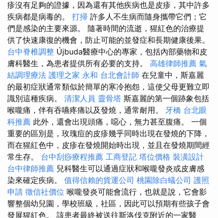
疹沒有足夠的證據，因為還有其他疾病也是皮疹，其中許多
疾病都是病毒的。
打掃
許多人不生病而隨身攜帶它們；它
們是感染的主要來源。 隨著時間的流逝，猩紅色的治療提
供了快速康復的機會，防止可能的並發症和長期健康後果。
台中脊椎調整
Újbuda醫療中心的專家，​​包括內部藥物和皮
膚科醫生，為患者提供所有必要的支持。
高雄律師推薦
氣
結調理療法
護理之家 永和
台北會計師
在兒童中，斯嘉麗
的最初症狀通常類似於簡單的寒冷抱怨，這使父母更難立即
識別這種疾病。
清潔人員
靈骨塔
斯嘉麗的第一個跡象包括
喉嚨痛，伴有吞嚥疼痛以及發燒，通常耐用。
牙橋
台北眼
科推薦
此外，還會出現頭痛，噁心，無力甚至腹痛。 一個
重要的區別是，玫瑰痘的皮疹幾乎同時出現在發燒的下降，
而在猩紅色中，皮疹在發燒開始時出現，並且在發燒期間經
常生存。
台中刮痧療程推薦
工商登記
塔位價格
裝潢設計
台中律師推薦
兒科醫生可以通過症狀和喉嚨發炎或皮膚感
染來確定疾病。
值得信賴的貨運公司
桃園除白蟻公司
護照
申請
徵信社價位
喉嚨發炎可能會流行，也就是說，它會影
響整個幼兒園，學校班級，社區，因此可以預期有些孩子會
發展猩紅色。 該患者最終被送往斯洛伐克附近的一家醫