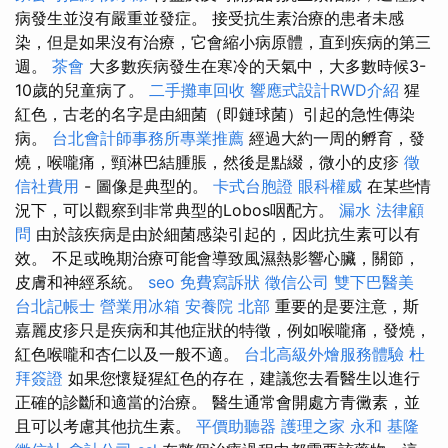
病發生並沒有嚴重並發症。 接受抗生素治療的患者未感
染，但是如果沒有治療，它會縮小病原體，直到疾病的第三
週。
茶會
大多數疾病發生在寒冷的天氣中，大多數時候3-
10歲的兒童病了。
二手攤車回收
響應式設計RWD介紹
猩
紅色，古老的名字是由細菌（即鏈球菌）引起的急性傳染
病。
台北會計師事務所專業推薦
經過大約一周的孵育，發
燒，喉嚨痛，頸淋巴結腫脹，然後是點綴，微小的皮疹
徵
信社費用
- 圖像是典型的。
卡式台胞證
眼科權威
在某些情
況下，可以觀察到非常典型的Lobos咽配方。
漏水
法律顧
問
由於該疾病是由於細菌感染引起的，因此抗生素可以有
效。 不足或晚期治療可能會導致風濕熱影響心臟，關節，
皮膚和神經系統。
seo
免費寫訴狀
徵信公司
雙下巴醫美
台北記帳士
營業用冰箱
安養院 北部
重要的是要注意，斯
嘉麗皮疹只是疾病和其他症狀的特徵，例如喉嚨痛，發燒，
紅色喉嚨和杏仁以及一般不適。
台北高級外燴服務體驗
杜
拜簽證
如果您懷疑猩紅色的存在，建議您去看醫生以進行
正確的診斷和適當的治療。 醫生通常會開處方青黴素，並
且可以考慮其他抗生素。
平價助聽器
護理之家 永和
基隆