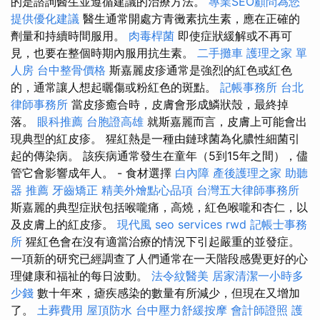
的是諮詢醫生並遵循建議的治療方法。
專業SEO顧問為您
提供優化建議
醫生通常開處方青黴素抗生素，應在正確的
劑量和持續時間服用。
肉毒桿菌
即使症狀緩解或不再可
見，也要在整個時期內服用抗生素。
二手攤車
護理之家 單
人房
台中整骨價格
斯嘉麗皮疹通常是強烈的紅色或紅色
的，通常讓人想起曬傷或粉紅色的斑點。
記帳事務所
台北
律師事務所
當皮疹癒合時，皮膚會形成鱗狀殼，最終掉
落。
眼科推薦
台胞證高雄
就斯嘉麗而言，皮膚上可能會出
現典型的紅皮疹。 猩紅熱是一種由鏈球菌為化膿性細菌引
起的傳染病。 該疾病通常發生在童年（5到15年之間），儘
管它會影響成年人。 - 食材選擇
白內障
產後護理之家
助聽
器 推薦
牙齒矯正
精美外燴點心品項
台灣五大律師事務所
斯嘉麗的典型症狀包括喉嚨痛，高燒，紅色喉嚨和杏仁，以
及皮膚上的紅皮疹。
現代風
seo services
rwd
記帳士事務
所
猩紅色會在沒有適當治療的情況下引起嚴重的並發症。
一項新的研究已經調查了人們通常在一天階段感覺更好的心
理健康和福祉的每日波動。
法令紋醫美
居家清潔一小時多
少錢
數十年來，瘧疾感染的數量有所減少，但現在又增加
了。
土葬費用
屋頂防水
台中壓力舒緩按摩
會計師證照
護