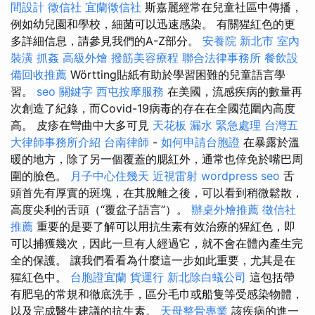
間設計
徵信社
宜蘭徵信社
斯嘉麗經常在兒童社區中傳播，
例如幼兒園和學校，細菌可以迅速感染。 有關猩紅色的更
多詳細信息，請參見我們的A-Z部分。
安養院 新北市
室內
裝潢
抓姦
高級外燴
撥筋美容療程
聯合法律事務所
餐飲設
備回收推薦
Wörtting貼紙有助於學習困難的兒童語言學
習。
seo 關鍵字
西屯按摩服務
在美國，流感疾病的數量再
次創造了紀錄，而Covid-19病毒的存在在全國范圍內高度
高。 皮疹在彎曲中大多可見
天花板 漏水 緊急處理
台灣五
大律師事務所介紹
台南律師
-
如何申請台胞證
在暴露於溫
暖的地方，除了另一個覆蓋的腮紅外，通常也倖免於嘴巴周
圍的臉色。
月子中心住幾天
近視雷射
wordpress seo
舌
頭首先有厚實的斑塊，在其脫離之後，可以看到稍微鬆散，
高度尖利的舌頭（“覆盆子語言”）。
辦桌外燴推薦
徵信社
推薦
重要的是要了解可以用抗生素有效治療的猩紅色，即
可以捕獲幾次，因此一旦有人經過它，就不會在體內產生完
全的保護。 讓我們看看為什麼這一步如此重要，尤其是在
猩紅色中。
台胞證宜蘭
貨運行
新北除白蟻公司
這包括帶
有肥皂的常規和徹底洗手，區分毛巾或船隻等受感染物體，
以及完成醫生建議的抗生素。
天母整骨專業
該疾病的進一