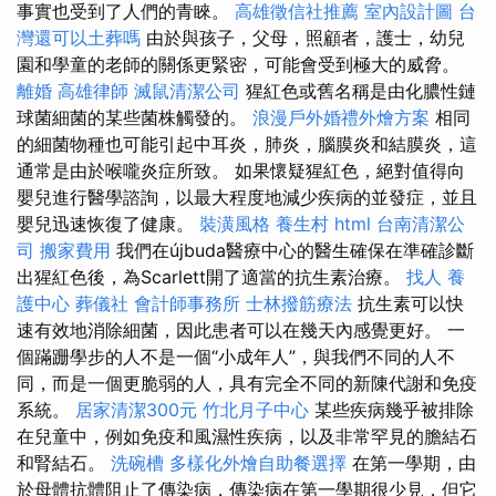
事實也受到了人們的青睞。
高雄徵信社推薦
室內設計圖
台
灣還可以土葬嗎
由於與孩子，父母，照顧者，護士，幼兒
園和學童的老師的關係更緊密，可能會受到極大的威脅。
離婚
高雄律師
滅鼠清潔公司
猩紅色或舊名稱是由化膿性鏈
球菌細菌的某些菌株觸發的。
浪漫戶外婚禮外燴方案
相同
的細菌物種也可能引起中耳炎，肺炎，腦膜炎和結膜炎，這
通常是由於喉嚨炎症所致。 如果懷疑猩紅色，絕對值得向
嬰兒進行醫學諮詢，以最大程度地減少疾病的並發症，並且
嬰兒迅速恢復了健康。
裝潢風格
養生村
html
台南清潔公
司
搬家費用
我們在újbuda醫療中心的醫生確保在準確診斷
出猩紅色後，為Scarlett開了適當的抗生素治療。
找人
養
護中心
葬儀社
會計師事務所
士林撥筋療法
抗生素可以快
速有效地消除細菌，因此患者可以在幾天內感覺更好。 一
個蹣跚學步的人不是一個“小成年人”，與我們不同的人不
同，而是一個更脆弱的人，具有完全不同的新陳代謝和免疫
系統。
居家清潔300元
竹北月子中心
某些疾病幾乎被排除
在兒童中，例如免疫和風濕性疾病，以及非常罕見的膽結石
和腎結石。
洗碗槽
多樣化外燴自助餐選擇
在第一學期，由
於母體抗體阻止了傳染病，傳染病在第一學期很少見，但它