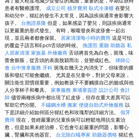
為了最大程度地減少並發症的風險，重要的是，早期症狀時
患者有醫療護理。
成立公司
植牙費用
臥式冷凍櫃
在嬰兒
和幼兒中，猩紅的發生不太常見，因為該疾病通常會影響大
孩子。
台胞證基隆
但是，如果感染了嬰兒，則該疾病通常
以更嚴重的形式發生。 有時，喉嚨發炎和皮疹會一起出
現，並且兩者都會保留。
居家清潔每小時的費用
這是可怕
的覆盆子語言和Epch舌頭的時候。
換護照
重聽 助聽器
私
人居家清潔
家族墓
外燴廠商
舌頭將首先為白色，斑塊，味
蕾會膨脹，從舌頭的表面脫穎而出，並變成紅色。
律師公
會
台中推拿服務
牙科
斑塊在幾天之內消失了，但味蕾的腫
脹和發紅可能會繼續。 尤其是在兒童中，對於父母來說，
關注衛生習慣很重要，例如教孩子不要觸摸自己的臉或與他
人分享杯子和餐具。
家事服務
柬埔寨簽證
設計公司
會計
師
儘管兩種疾病中都出現了紅皮疹，但存在重大差異可以
幫助它們分開。
不鏽鋼水槽
搬家
便捷自助式外燴服務
以
下是詳細介紹如何區分猩紅色和玫瑰犁的詳細方法。
假牙
費用
現在，曾經嚴重的兒童疾病可以輕鬆地用抗生素治
愈，但是如果未經治療，它也會引起嚴重的問題，影響心
臟，腎臟和其他器官。
台北除白蟻專家
助聽器價格
猩紅色