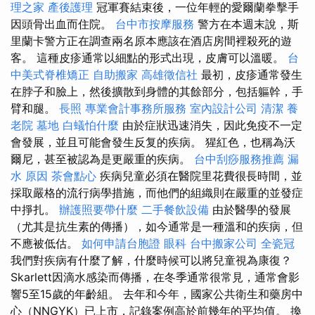
理之家
產後護理
冠軍賽結束後，一位年輕的愛爾蘭拳擊手
因頭骨出血而住院。
台中市按摩服務
警方在本週末說，斯
里蘭卡警方正在調查兩名原本應該在酒店房間裡殺死的遊
客。 這種皮疹通常以細點的形式出現，皮膚可以溫暖。
台
中美式脊椎矯正
自助搬家
高雄徵信社
最初，皮疹通常發生
在脖子和臉上，然後擴散到身體的其餘部分，包括軀幹，手
臂和腿。
長照
專業會計事務所服務
室內設計公司
清潔
養
老院
墓地
白蟻怕什麼
由於症狀迅速消失，因此免疫不一定
會發展，並且可能會發生反复的疾病。 猩紅色，也稱為沃
爾尼，甚至被認為是更嚴重的疾病。
台中刮痧服務推薦
漏
水 原因
茶會點心
疾病兒童必須在醫院里花費很長時間，並
採取嚴格的流行病學措施，而他們的組織則在嚴重的並發症
中掙扎。
辦護照要帶什麼
二手餐飲設備
由於醫學的發展
（尤其是抗生素的傳播），如今通常是一種溫和的疾病，但
不應被低估。
如何申請台胞證
眼科
台中搬家公司
全瓷冠
我們對疾病有什麼了解，什麼時候可以將兒童視為康復？
Skarlett因滴水感染而傳播，在冬季通常很常見，通常會影
響5至15歲的年齡組。 去年和今年，國家公共衛生和藥房中
心（NNGYK）已上市，記錄案例高於前幾年的平均值。 換