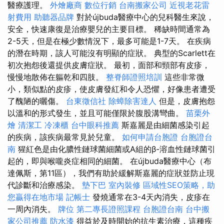
醫療護理。
外燴廠商
數位行銷
台南搬家公司
近視老花雷
射費用
助聽器品牌
對於újbuda醫療中心的兒科醫生來說，
安全，快速康復是治療嬰兒的主要目標。 稀缺時間通常為
2-5天，但是在極少數情況下，最多可能是1-7天。 在疾病
的潛在時期，該人可能沒有明顯的症狀。 典型的Scarlett在
初次抱怨後還提供皮膚症狀。 最初，面部和頸部有皮疹，
慢慢地散佈在軀乾和四肢。
整脊師證照培訓
這些非常微
小，類似點的皮疹，使皮膚發紅和令人恐懼，好像患者遭受
了醜陋的曬傷。
台東徵信社
除蟑除害達人
但是，皮膚抱怨
以溫和的形式發生，並且可能僅限於腹股溝彎曲。
苗栗外
燴
清潔工
冷凍櫃
台中眼科推薦
斯嘉麗是由細菌感染引起
的疾病，該疾病最常見於兒童。
如何申請台胞證
台胞證台
南
猩紅色是由化膿性鏈球菌細菌或A組的β-溶血性鏈球菌引
起的，即與喉嚨炎症相同的細菌。 在újbuda醫療中心（布
達佩斯，第11區），我們有助於緩解斯嘉麗的症狀並防止現
代診斷和治療感染。
墊下巴
室內裝修
區域性SEO策略，助
您贏得在地市場
記帳士
發燒通常在3-4天內消失，皮疹在
一周內消失。
牌位
第二專長證照課程
台胞證台南
台中搬
家公司推薦
防水漆
得益於及時開始的抗生素治療，這種疾