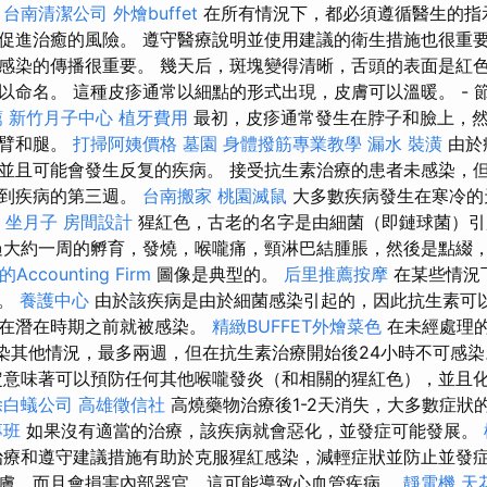
。
台南清潔公司
外燴buffet
在所有情況下，都必須遵循醫生的指
促進治癒的風險。 遵守醫療說明並使用建議的衛生措施也很重要
感染的傳播很重要。 幾天后，斑塊變得清晰，舌頭的表面是紅色
以命名。 這種皮疹通常以細點的形式出現，皮膚可以溫暖。 - 
薦
新竹月子中心
植牙費用
最初，皮疹通常發生在脖子和臉上，
手臂和腿。
打掃阿姨價格
墓園
身體撥筋專業教學
漏水
裝潢
由於
並且可能會發生反复的疾病。 接受抗生素治療的患者未感染，
直到疾病的第三週。
台南搬家
桃園滅鼠
大多數疾病發生在寒冷的
。
坐月子
房間設計
猩紅色，古老的名字是由細菌（即鏈球菌）引
大約一周的孵育，發燒，喉嚨痛，頸淋巴結腫脹，然後是點綴
ccounting Firm
圖像是典型的。
后里推薦按摩
在某些情況
方。
養護中心
由於該疾病是由於細菌感染引起的，因此抗生素可以
現在潛在時期之前就被感染。
精緻BUFFET外燴菜色
在未經處理
感染其他情況，最多兩週，但在抗生素治療開始後24小時不可感
意味著可以預防任何其他喉嚨發炎（和相關的猩紅色），並且
除白蟻公司
高雄徵信社
高燒藥物治療後1-2天消失，大多數症狀
專班
如果沒有適當的治療，該疾病就會惡化，並發症可能發展。
療和遵守建議措施有助於克服猩紅感染，減輕症狀並防止並發症
膚，而且會損害內部器官，這可能導致心血管疾病。
靜電機
天