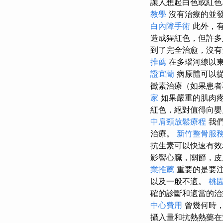
讓人想起白色或紅
教學
沒有治療的並
白內障手術
此外，有
造成猩紅色，但許
到了完全治愈，沒有
推薦
在多瑙河線以東，
證宜蘭
病原體可以
黴素治療（如果患
家
如果嚴重的肌肉疼
紅色，絕對值得向嬰
中肩頸放鬆療程
我們
治療。
新竹整骨服
抗生素可以快速有效
影響心臟，關節，
業推薦
重要的是要注
以及一般不適。
桃
確的診斷和適當的治
中心費用
曾幾何時，
攝入量和抗熱熱藥