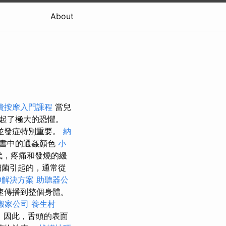
About
費按摩入門課程
當兒
起了極大的恐懼。
並發症特別重要。
納
- 書中的通姦顏色
小
代，疼痛和發燒的緩
細菌引起的，通常從
O解決方案
助聽器公
速傳播到整個身體。
搬家公司
養生村
 因此，舌頭的表面