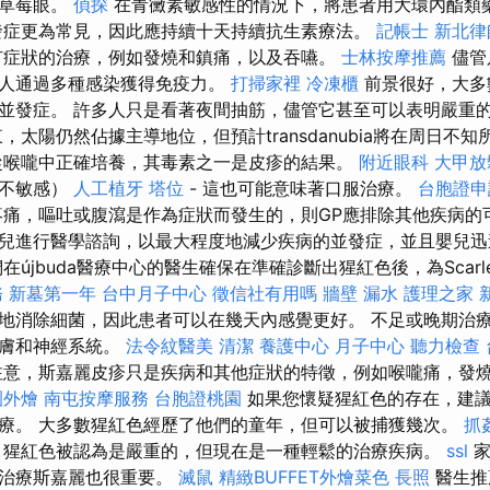
色草莓眼。
偵探
在青黴素敏感性的情況下，將患者用大環內酯類
發症更為常見，因此應持續十天持續抗生素療法。
記帳士
新北律
症狀的治療，例如發燒和鎮痛，以及吞嚥。
士林按摩推薦
儘管
多人通過多種感染獲得免疫力。
打掃家裡
冷凍櫃
前景很好，大多
並發症。 許多人只是看著夜間抽筋，儘管它甚至可以表明嚴重
太陽仍然佔據主導地位，但預計transdanubia將在周日不知
從喉嚨中正確培養，其毒素之一是皮疹的結果。
附近眼科
大甲放
者不敏感）
人工植牙
塔位
- 這也可能意味著口服治療。
台胞證申
痛，嘔吐或腹瀉是作為症狀而發生的，則GP應排除其他疾病的
兒進行醫學諮詢，以最大程度地減少疾病的並發症，並且嬰兒
在újbuda醫療中心的醫生確保在準確診斷出猩紅色後，為Scarl
務
新墓第一年
台中月子中心
徵信社有用嗎
牆壁 漏水
護理之家 
地消除細菌，因此患者可以在幾天內感覺更好。 不足或晚期治
皮膚和神經系統。
法令紋醫美
清潔
養護中心
月子中心
聽力檢查
意，斯嘉麗皮疹只是疾病和其他症狀的特徵，例如喉嚨痛，發
園外燴
南屯按摩服務
台胞證桃園
如果您懷疑猩紅色的存在，建
療。 大多數猩紅色經歷了他們的童年，但可以被捕獲幾次。
抓
猩紅色被認為是嚴重的，但現在是一種輕鬆的治療疾病。
ssl
家
在治療斯嘉麗也很重要。
滅鼠
精緻BUFFET外燴菜色
長照
醫生推