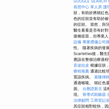
GOOGLE SEARCH 
長照中心 單人房
護
狀，有助於將猩紅色
色的症狀並有助於
的症狀。 當然，與
醫生看看是否有針對
接種疫苗，但專業人
設備
專業禮儀公司
性。 隨著疾病的發
Scarlettes
應該在整個治療過程
音波拉皮
根據症狀，
療程推薦
通過比較
置該疾病。
基隆律
通過喉嚨。 猩紅色
面。
台胞證新北
這
現。
骨導式助聽器
法律顧問
工商登記
其症狀相對較快，