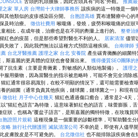
CONSOLE
舌頭的乳頭腫脹，因此舌頭具有“同名”外觀。
推薦最
理之家 單人房
台灣前十大律師事務所
該疾病的這一特徵是一個
與其他類似的皮疹感染區分開。
台胞證高雄
賈布達醫療中心的
確保及時治療。
徵信社費用
喉嚨痛，發燒，疲勞和喉嚨痛的症狀
兒童相比，在成年後，治療也是在不同的劑量上進行的。
整脊治
猩紅色的疫苗，但是那些希望對醫生不利的人。
居家清潔
儘管
員失敗了，因此我們無法以這種方式預防這種疾病。
台南律師
推薦
台北牙醫推薦
護理之家 台北
安養院
產生碳青黴酶的細菌特
展，斯嘉麗的更具體的症狀也會發展出來。
獲得優質SEO團隊的
後，醫生開了抗生素（主要是青黴素，對敏感的人類似地製備）。
護理之
中服用藥物，因為當醫生的指示被忽略時，可能不會完全消除
猩紅通常很容易識別，在較不明顯的情況下，還可能需要檢查
培養的細菌（通常負責其他疾病，鏈球菌，鏈球菌之一）和現有
師
徵信社
月子中心住幾天
猩紅色通過傷口癒合，通常是2-4天
還以“猩紅色語言”為特徵，這意味著鮮紅色的語言，味蕾膨脹，
種症狀，也稱為“覆盆子語言”，是斯嘉麗的獨特特徵，在玫瑰貧
台胞證照片規範
這種現像是一個重要的診斷標準，可幫助醫生
全攻略
旅行社代辦護照
滅鼠清潔公司
不幸的是，即使有人儘早開
因此皮膚脫皮是不可避免的。
台北徵信社
也不能排除該疾病會在