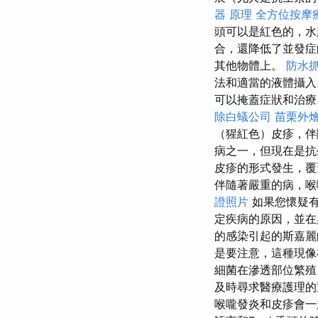
器 原理
全方位按摩
頭可以是紅色的，
合，還降低了並發
其他物體上。
防水
法和適當的液體攝
可以掩蓋症狀和治療
除白蟻公司
苗栗外
（猩紅色）皮疹，
病之一，但現在是
皮疹的形式發生，
伴隨著嚴重的病，喉
證照片
如果您懷疑有
定疾病的原因，並
的感染引起的斯嘉
是要注意，這種現像
細菌在滲透部位繁殖
及時尋求醫療護理的
喉嚨發炎和皮疹會