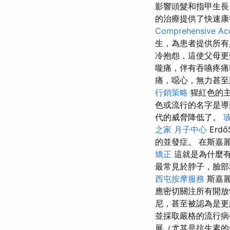
影響頭髮和指甲生長
的治療提供了快速康
Comprehensive Acc
生，為患者提供所
冷抱怨，這使父母
嚨痛，伴有吞嚥疼
痛，噁心，無力甚至
行銷策略
猩紅色的
色或流行的名字是
代的威脅降低了。
之家 月子中心
Er
的並發症。 在斯嘉
矯正
這就是為什麼有時
最常見於脖子，臉
西屯按摩服務
斯嘉
應密切關注所有開放
尼，甚至被認為是
並採取嚴格的流行病
展（尤其是抗生素的