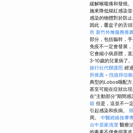
緩解喉嚨痛和發燒
施來降低猩紅感染並
感染的物體對於防止
因此，覆盆子的舌頭
所
新竹外燴服務推
部分，包括軀幹，
免疫不一定會發展，
它會縮小病原體，
3-10歲的兒童病了
旅行社代辦護照
經過
所推薦
-
找值得信賴的A
典型的Lobos咽配
甚至可能在症狀出
在“主動部分”期間
箱
但是，這並不一定
引起感染和疾病。
周。
中醫經絡按摩
台中居家清潔
醫療治
的毒素不僅會損害皮