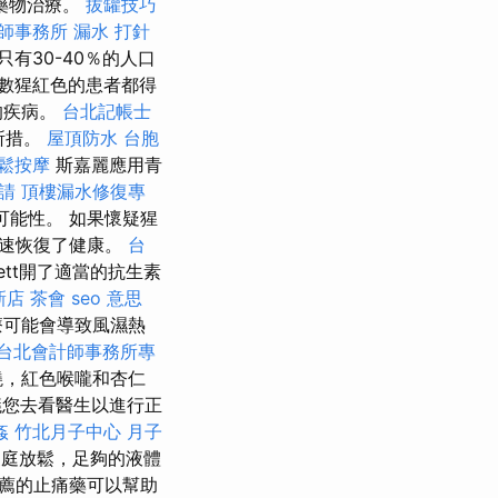
藥物治療。
拔罐技巧
師事務所
漏水 打針
只有30-40％的人口
數猩紅色的患者都得
的疾病。
台北記帳士
所措。
屋頂防水
台胞
鬆按摩
斯嘉麗應用青
請
頂樓漏水修復專
可能性。 如果懷疑猩
迅速恢復了健康。
台
ett開了適當的抗生素
新店
茶會
seo 意思
療可能會導致風濕熱
台北會計師事務所專
燒，紅色喉嚨和杏仁
議您去看醫生以進行正
姦
竹北月子中心
月子
庭放鬆，足夠的液體
薦的止痛藥可以幫助