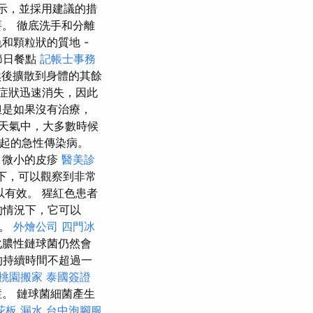
示，並採用建議的措
。 徹底洗手和分離
和顆粒狀的質地 -
節日餐點
記帳士事務
然後擴散到身體的其餘
症狀迅速消失，因此
但是如果沒有治療，
天氣中，大多數時候
起的急性傳染病。
，微小的皮疹
醫美診
下，可以觀察到非常
有效。 猩紅色患者
的情況下，它可以
染。
外燴公司
四門冰
化膿性鏈球菌仍然會
的持續時間不超過一
桃園搬家
泰國簽證
。 鏈球菌細菌產生
花板 漏水
台中泡腳服