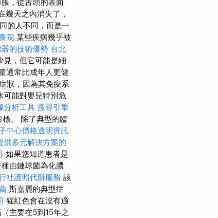
膨脹，從舌頭的表面
在幾天之內消失了，
不同的人不同，而是一
養院
某些疾病幾乎被
聽器的技術優勢
台北
少見，但它可能是細
童通常比成年人更健
的症狀，因為其免疫系
和脫水可能對嬰兒特別危
cs數據分析工具
搜尋引擎
目標。 除了典型的臨
子中心價格透明資訊
提供多元解決方案的
司
如果您知道患者是
一種由鏈球菌為化膿
行社護照代辦服務
該
推薦
斯嘉麗的典型症
司
猩紅色會在沒有適
（主要在5到15年之