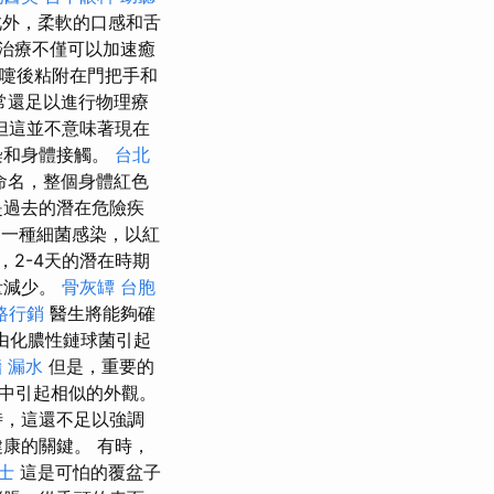
此外，柔軟的口感和舌
治療不僅可以加速癒
嚏後粘附在門把手和
常還足以進行物理療
但這並不意味著現在
染和身體接觸。
台北
命名，整個身體紅色
t）是過去的潛在危險疾
y）是一種細菌感染，以紅
，2-4天的潛在時期
量減少。
骨灰罈
台胞
路行銷
醫生將能夠確
由化膿性鏈球菌引起
 漏水
但是，重要的
中引起相似的外觀。
時，這還不足以強調
康的關鍵。 有時，
士
這是可怕的覆盆子