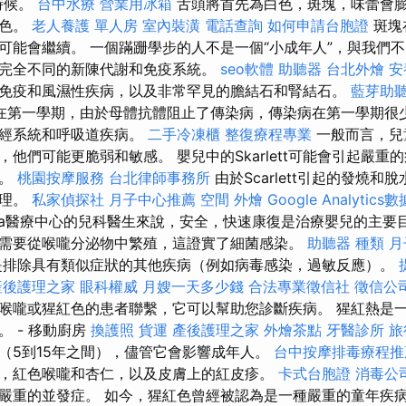
時候。
台中水療
營業用冰箱
舌頭將首先為白色，斑塊，味蕾會
紅色。
老人養護 單人房
室內裝潢
電話查詢
如何申請台胞證
斑塊
可能會繼續。 一個蹣跚學步的人不是一個“小成年人”，與我們
完全不同的新陳代謝和免疫系統。
seo軟體
助聽器
台北外燴
安
免疫和風濕性疾病，以及非常罕見的膽結石和腎結石。
藍芽助
在第一學期，由於母體抗體阻止了傳染病，傳染病在第一學期很
神經系統和呼吸道疾病。
二手冷凍櫃
整復療程專業
一般而言，兒
他們可能更脆弱和敏感。 嬰兒中的Skarlett可能會引起嚴重
菌。
桃園按摩服務
台北律師事務所
由於Scarlett引起的發燒
護理。
私家偵探社
月子中心推薦
空間
外燴
Google Analyti
uda醫療中心的兒科醫生來說，安全，快速康復是治療嬰兒的主要
需要從喉嚨分泌物中繁殖，這證實了細菌感染。
助聽器 種類
月
排除具有類似症狀的其他疾病（例如病毒感染，過敏反應）。
產後護理之家
眼科權威
月嫂一天多少錢
合法專業徵信社
徵信公
喉嚨或猩紅色的患者聯繫，它可以幫助您診斷疾病。 猩紅熱是
 - 移動廚房
換護照
貨運
產後護理之家
外燴茶點
牙醫診所
旅
（5到15年之間），儘管它會影響成年人。
台中按摩排毒療程
，紅色喉嚨和杏仁，以及皮膚上的紅皮疹。
卡式台胞證
消毒公
嚴重的並發症。 如今，猩紅色曾經被認為是一種嚴重的童年疾病