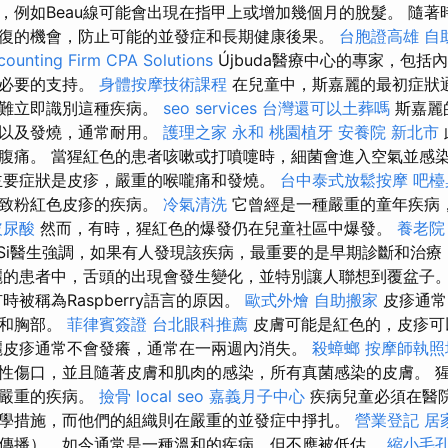
，例如Beau線可能會出現在指甲上或增加幾個月的脫髮。 隨著
復的機會，防止可能的並發症和長期健康後果。
台胞證高雄
自
ounting Firm CPA Solutions
Újbuda醫療中心的專家，​​包
有必要的支持。
身體按摩技術課程
在兒童中，斯嘉麗的最初症狀
更難立即識別這種疾病。
seo services
台灣還可以土葬嗎
斯嘉麗
痛以及發燒，通常耐用。
護理之家 永和
桃園植牙
安養院 新北市
腹痛。 當猩紅色的患者咳嗽或打噴嚏時，細菌會進入空氣並感
主要症狀是皮疹，嚴重的喉嚨痛和發燒。
台中泰式放鬆按摩
吧檯
導致粉紅色皮疹的疾病。
冷氣清洗
它曾經是一種嚴重的童年疾病
玻尿酸
然而，有時，猩紅色的爆發仍在兒童社區中爆發。
養老院
dőSi醫生強調，如果有人發現該疾病，最重要的是早期診斷和治
麗的患者中，舌頭的出現會發生變化，並特別讓人聯想到覆盆子
被稱為Raspberry語言的原因。
歐式外燴
自助搬家
皮疹通常
部和胸部。
菲律賓簽證
台北眼科推薦
皮膚可能是紅色的，皮疹可
麗皮疹通常不會發癢，通常在一兩週內消失。
殺蟑螂
按摩師執
性傷口，並且隨著皮膚和肌肉的感染，所有真菌感染的皮膚。 
更嚴重的疾病。
撿骨
local seo
嘉義月子中心
疾病兒童必須在醫
學措施，而他們的組織則在嚴重的並發症中掙扎。
營業登記
居
傳播），如今通常是一種溫和的疾病，但不應被低估。
縮小毛