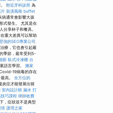
療。
附近牙科診所
為
照片
裝潢風格
buffet
疾病通常會影響大孩
形式發生。 尤其是在
人分享杯子和餐具。
存在重大差異可以幫助
堅強的SEO專業公司
治療，它也會引起嚴
的季節，最常受到5-
翻新
臥式冷凍櫃
台
的兒童語言學習。
搬家
vid-19病毒的存在
會最高。
全方位的
嚨炎症才能發展出猩
備
室內設計師
漏水 打
筋技巧課程
律師收費
下，症狀並不是典型
寶塔
護理之家