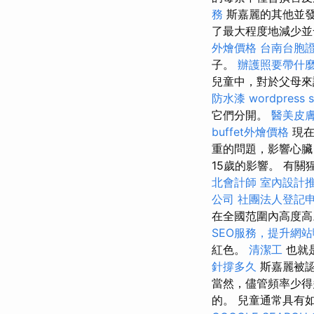
務
斯嘉麗的其他並
了最大程度地減少並
外燴價格
台南台胞
子。
辦護照要帶什
兒童中，對於父母來
防水漆
wordpress 
它們分開。
醫美皮
buffet外燴價格
現在
重的問題，影響心
15歲的影響。 有
北會計師
室內設計
公司
社團法人登記
在全國范圍內高度高
SEO服務，提升網
紅色。
清潔工
也就
針撐多久
斯嘉麗被認
當然，儘管頻率少得
的。 兒童通常具有