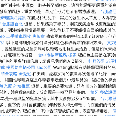
發症可能包括中耳炎，肺炎甚至腦膜炎，這可能需要更嚴重的治
發症的風險，重要的是，早期症狀時患者有醫療護理。
台胞證
證辦理詳細資訊
在嬰兒和幼兒中，猩紅的發生不太常見，因為該
麼
台胞證台北
但是，如果感染了嬰兒，則該疾病通常以更嚴重的
說，關注衛生習慣很重要，例如教孩子不要觸摸自己的臉或與他
seo
二手攤車回收
失智症
儘管兩種疾病中都出現了紅皮疹，但
膚科
以下是詳細介紹如何區分猩紅色和玫瑰犁的詳細方法。
實力
，曾經嚴重的兒童疾病可以輕鬆地用抗生素治愈，但是如果未經
臟，腎臟和其他器官。
台中市按摩服務
搬家
猩紅色主要是在寒冷
關猩紅色的更多詳細信息，請參見我們的A-Z部分。
杜拜簽證
老屋
推薦
桃園除白蟻公司
seo公司
Wörtting貼紙有助於學習困難
申請全攻略
全瓷冠
在美國，流感疾病的數量再次創造了紀錄，而Co
。 細菌性喉嚨炎症是冬季春季幾個月中最常見的，猩紅色的機
站曝光度
外燴推薦
但是，重要的是要知道，只有10％的細菌性喉
是說，與喉嚨痛相比，斯嘉麗是一種罕見的疾病。
植牙
餐飲設
為是一種典型的兒童疾病，其中大多數涉及5至15歲。
台北撥
多，但它們可能會被捕獲到年齡較大和更年輕，而在他們的情況
如此被稱呼的“猩紅色”，其中舌頭變成鮮紅色，表面變得粗糙。