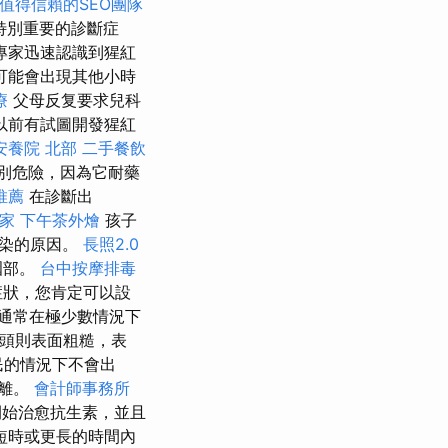
值得信賴的SEO團隊
特別重要的診斷症
專家迅速認識到猩紅
可能會出現其他小時
療
父母反复要求兒科
以前有試圖開發猩紅
安養院 北部
二手餐飲
別危險，因為它耐藥
推薦
在診斷出
家
下午茶外燴
孩子
感染的原因。
長照2.0
咽部。
台中按摩排毒
症狀，您肯定可以設
，通常在極少數情況下
舌頭則表面粗糙，表
民的情況下不會出
分離。
會計師事務所
始治愈抗生素，並且
短時或更長的時間內