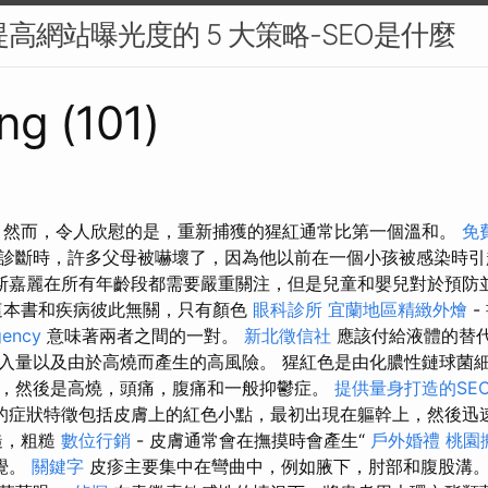
提高網站曝光度的 5 大策略-SEO是什麼
ng (101)
 然而，令人欣慰的是，重新捕獲的猩紅通常比第一個溫和。
免
診斷時，許多父母被嚇壞了，因為他以前在一個小孩被感染時引
斯嘉麗在所有年齡段都需要嚴重關注，但是兒童和嬰兒對於預防
這本書和疾病彼此無關，只有顏色
眼科診所
宜蘭地區精緻外燴
gency
意味著兩者之間的一對。
新北徵信社
應該付給液體的替
入量以及由於高燒而產生的高風險。 猩紅色是由化膿性鏈球菌
，然後是高燒，頭痛，腹痛和一般抑鬱症。
提供量身打造的SE
的症狀特徵包括皮膚上的紅色小點，最初出現在軀幹上，然後迅
糙，粗糙
數位行銷
- 皮膚通常會在撫摸時會產生“
戶外婚禮
桃園
感覺。
關鍵字
皮疹主要集中在彎曲中，例如腋下，肘部和腹股溝。