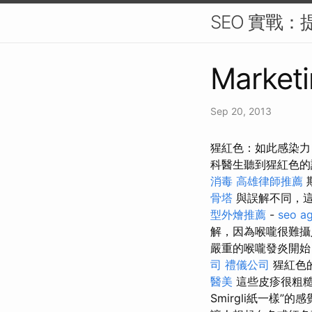
SEO 實戰：
Marketi
Sep 20, 2013
猩紅色：如此感染力
科醫生聽到猩紅色的
消毒
高雄律師推薦
骨塔
與誤解不同，
型外燴推薦
-
seo a
解，因為喉嚨很難攝
嚴重的喉嚨發炎開始
司
禮儀公司
猩紅色
醫美
這些皮疹很粗
Smirgli紙一樣”的