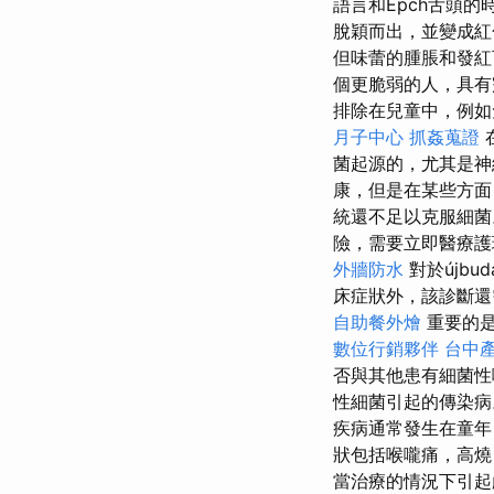
語言和Epch舌頭的
脫穎而出，並變成
但味蕾的腫脹和發紅
個更脆弱的人，具有
排除在兒童中，例如
月子中心
抓姦蒐證
菌起源的，尤其是
康，但是在某些方面，
統還不足以克服細
險，需要立即醫療
外牆防水
對於újb
床症狀外，該診斷還
自助餐外燴
重要的是
數位行銷夥伴
台中
否與其他患有細菌性
性細菌引起的傳染病。
疾病通常發生在童年
狀包括喉嚨痛，高燒
當治療的情況下引起