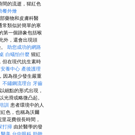
時間的流逝，猩紅色
助餐外燴
括內部藥物和皮膚科醫
通常類似於簡單的寒
的第一個跡象包括喉
此外，還會出現頭
染。
助您成功的網路
桌
白蟻怕什麼
猩紅
，但在現代抗生素時
安養中心
產後護理
療，因為很少發生嚴重
。
不鏽鋼流理台
牙齒
以細點的形式出現，
以光滑或略微凸起。
照培訓
患者環境中的人
猩紅色，也稱為沃爾
院里花費很長時間，
家打掃
由於醫學的發
孔醫美
台中眼科
助聽