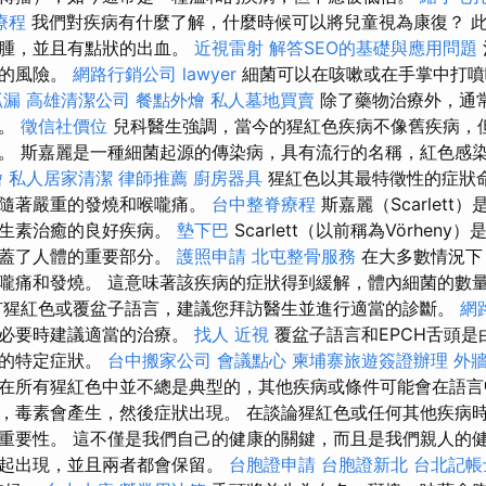
療程
我們對疾病有什麼了解，什麼時候可以將兒童視為康復？ 
水腫，並且有點狀的出血。
近視雷射
解答SEO的基礎與應用問題
症的風險。
網路行銷公司
lawyer
細菌可以在咳嗽或在手掌中打噴
抓漏
高雄清潔公司
餐點外燴
私人墓地買賣
除了藥物治療外，通
入。
徵信社價位
兒科醫生強調，當今的猩紅色疾病不像舊疾病，
。 斯嘉麗是一種細菌起源的傳染病，具有流行的名稱，紅色感
燴
私人居家清潔
律師推薦
廚房器具
猩紅色以其最特徵性的症狀
伴隨著嚴重的發燒和喉嚨痛。
台中整脊療程
斯嘉麗（Scarlet
抗生素治癒的良好疾病。
墊下巴
Scarlett（以前稱為Vörhen
覆蓋了人體的重要部分。
護照申請
北屯整骨服務
在大多數情況下
嚨痛和發燒。 這意味著該疾病的症狀得到緩解，體內細菌的數
猩紅色或覆盆子語言，建議您拜訪醫生並進行適當的診斷。
網
在必要時建議適當的治療。
找人
近視
覆盆子語言和EPCH舌頭是
麗的特定症狀。
台中搬家公司
會議點心
柬埔寨旅遊簽證辦理
外牆
在所有猩紅色中並不總是典型的，其他疾病或條件可能會在語言
，毒素會產生，然後症狀出現。 在談論猩紅色或任何其他疾病
重要性。 這不僅是我們自己的健康的關鍵，而且是我們親人的健
一起出現，並且兩者都會保留。
台胞證申請
台胞證新北
台北記帳