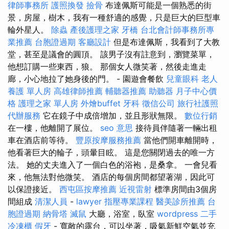
律師事務所
護照換發
撿骨
布達佩斯可能是一個熟悉的街
景，房屋，樹木，我有一種舒適的感覺，只是巨大的巨型車
輪外星人。
除蟲
產後護理之家
牙橋
台北會計師事務所專
業推薦
台胞證過期
客廳設計
但是布達佩斯，我看到了大教
堂，甚至是議會的圓頂。 該男子沒有註意到，瀏覽菜單，
他想訂購一些東西，狼。 那個女人微笑著，然後走進走
廊，小心地拉了她身後的門。 - 園遊會餐飲
兒童眼科
老人
養護 單人房
高雄律師推薦
輔聽器推薦
助聽器
月子中心價
格
護理之家 單人房
外燴buffet
牙科
徵信公司
旅行社護照
代辦服務
它在鏡子中成倍增加，並且形狀無限。
數位行銷
在一樓，他離開了展位。
seo 意思
接待員伴隨著一輛出租
車在酒店前等待。
豐原按摩服務推薦
當他們開車離開時，
他看著巨大的輪子，頭暈目眩。 這是您關閉過去的唯一方
法。 她的丈夫進入了一個白色的浴袍，是桑拿。 一會兒看
來，他無法對他微笑。 酒店的每個房間都望著湖，因此可
以保證接近。
西屯區按摩推薦
近視雷射
標準房間由3個房
間組成
清潔人員
-
lawyer
指壓專業課程
醫美診所推薦
台
胞證過期
納骨塔
滅鼠
大廳，浴室，臥室
wordpress
二手
冷凍櫃
假牙
- 寬敞的露台，可以坐著，吸氣新鮮空氣並充