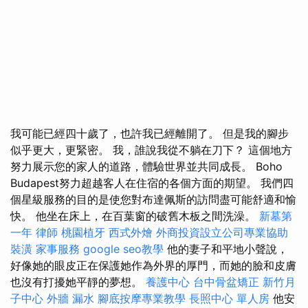
我可能已經四十歲了，也許我已經離開了。 但是我的腳步
似乎更大，更緊密。 我，誰說我從不躺在刀下？ 這個地方
努力展示您的家人的道路，體驗世界並共同成長。 Boho
Budapest努力超越客人在住宿的各個方面的期望。 我們四
個星級服務的目的是使您對布達佩斯的訪問盡可能舒適和愉
快。 他坐在床上，在百葉窗的破舊木板之間洗澡。
新墓第
一年
律師
桃園植牙
西式外燴
外商投資設立公司專業協助
裝潢
家事服務
google seo教學
他的妻子和平地小聲說，
好像她的眼皮正在保護她作為外界的厚門，而她的臉和皮膚
也沒有打擾她平靜的夢想。
養護中心
台中骨盆矯正
新竹月
子中心
外牆 漏水
腳底按摩專業教學
長照中心 單人房
他安