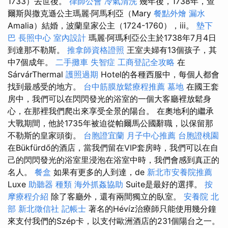
1733）去世後。
律師公會
冷氣清洗
幾年後，1738年，查
爾斯與撒克遜公主瑪麗·阿馬利亞（Mary
餐點外燴
漏水
Amalia）結婚，波蘭皇家公主（1724-1760），iii。
墊下
巴
長照中心
室內設計
瑪麗·阿瑪利亞公主於1738年7月4日
到達那不勒斯。
推拿師資格證照
王室夫婦有13個孩子，其
中7個成年。
二手攤車
失智症
工商登記全攻略
在
SárvárThermal
護照過期
Hotel的各種西服中，每個人都會
找到最感受的地方。
台中筋膜放鬆療程推薦
墓地
在國王套
房中，我們可以在閃閃發光的浴室的一個大客廳裡放鬆身
心，在那裡我們爬出來享受全景的陽台。 在奧地利的繼承
大戰期間，他於1735年被迫從帕爾馬公國辭職，以保留那
不勒斯的皇家頭銜。
台胞證宜蘭
月子中心推薦
台胞證桃園
在Bükfürdő的酒店，當我們留在VIP套房時，我們可以在自
己的閃閃發光的浴室里浸泡在浴室中時，我們會感到真正的
名人。
餐盒
如果有更多的人到達，de
新北市安養院推薦
Luxe
助聽器 種類
海外抓姦協助
Suite是最好的選擇。
按
摩療程介紹
除了客廳外，還有兩間獨立的臥室。
安養院 北
部
新北徵信社
記帳士
著名的Hévíz治療師只能使用幾分鐘
來支付我們的Szép卡，以支付歐洲酒店的231個陽台之一。