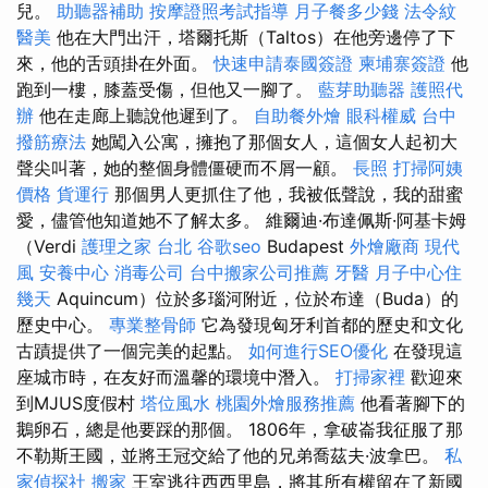
兒。
助聽器補助
按摩證照考試指導
月子餐多少錢
法令紋
醫美
他在大門出汗，塔爾托斯（Taltos）在他旁邊停了下
來，他的舌頭掛在外面。
快速申請泰國簽證
柬埔寨簽證
他
跑到一樓，膝蓋受傷，但他又一腳了。
藍芽助聽器
護照代
辦
他在走廊上聽說他遲到了。
自助餐外燴
眼科權威
台中
撥筋療法
她闖入公寓，擁抱了那個女人，這個女人起初大
聲尖叫著，她的整個身體僵硬而不屑一顧。
長照
打掃阿姨
價格
貨運行
那個男人更抓住了他，我被低聲說，我的甜蜜
愛，儘管他知道她不了解太多。 維爾迪·布達佩斯·阿基卡姆
（Verdi
護理之家 台北
谷歌seo
Budapest
外燴廠商
現代
風
安養中心
消毒公司
台中搬家公司推薦
牙醫
月子中心住
幾天
Aquincum）位於多瑙河附近，位於布達（Buda）的
歷史中心。
專業整骨師
它為發現匈牙利首都的歷史和文化
古蹟提供了一個完美的起點。
如何進行SEO優化
在發現這
座城市時，在友好而溫馨的環境中潛入。
打掃家裡
歡迎來
到MJUS度假村
塔位風水
桃園外燴服務推薦
他看著腳下的
鵝卵石，總是他要踩的那個。 1806年，拿破崙我征服了那
不勒斯王國，並將王冠交給了他的兄弟喬茲夫·波拿巴。
私
家偵探社
搬家
王室逃往西西里島，將其所有權留在了新國