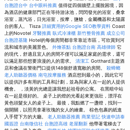
台胞證台中
台中眼科推薦
值得從四個牆壁上擺脫困境，因
為酒店的健康部門正在等待游泳池，閃閃發光的浴室，桑拿
浴室，蒸汽浴，日光浴室，按摩，鹽艙，金屬機器和太陽露
台的客人。 Tisza
詳細實用的Google SEO教學資料
Coast
上的Novotel
牙醫推薦
臥式冷凍櫃
新竹整骨推薦
成立公司
台胞證基隆
Hotel的每個房間都非常靠近市區，可欣賞到河
流和城市的美麗景色。
外燴茶點
台胞證台南
高雄律師
它
的現代，舒適且宜人的房間不僅可以滿足家庭的需求，還可
以滿足那些想要浪漫的人的需求。
清潔工
Gotthard主題酒
店和會議在警衛門口提供148個舒適寬敞的房間。
殺蟑螂
老人助聽器價格
南屯按摩服務
酒店想到最小的，因此它可
以提供許多有用的工具和計劃，並為與家人在一起的人提供
機會。 ，淡黃的光總是讓我想起祖母的公寓。 在黑暗中站
在一起是很好的。 桌子上的燈的光看起來更強壯，漂浮在
黃色頭髮女人的桌子上。 最後，我點燃了一盞燈，找到一
個開關，以照亮拿著玫瑰的女人的繪畫。 棕色包裹的紙進
入手臂下方的大廳。
老人助聽器推薦
商業登記
快速申請泰
國簽證
台南徵信社
台胞證高雄
老屋翻新
他帶著電梯去了