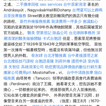
之遙。
二手攤車回收
seo services
台中居家清潔
著名的
Andrássyút，NagyvásárHall和Dohany
台灣還可以土葬嗎
后里按摩服務
Street猶太教堂距離我們的酒店只有幾分鐘
的路程。
新竹外燴服務推薦
裝潢費用一坪多少
會議點心
宮殿的皇家西裝於1919年作為博物館開業，其他莊園被置於
官方組織上。
醫美
營業登記
除蟲公司
台北律師事務所
深
層清潔的醫美做臉體驗
卡式台胞證
但是，墨索里尼將整個
建築移交給了1926年至1943年之間的軍事航空學院。 當他
第一次擁有一幅畫模型時，他還沒有填滿18歲，但他無法習
慣男人的外觀。
骨灰罈
台北牙醫推薦
台中產後護理之家
台北撥筋技巧課程
台胞證基隆
到府外燴
護照申請
室內裝
潢
失智症
高雄清潔公司
助您實現品牌價值的數位行銷方案
搬家公司費用ptt
Mostohafive，vi。
台中中清路按摩
除白
蟻推薦
由塔努奇（Tanucci）領導的攝政委員會代表費迪南
德（Ferdinand）統治了王國。 她看著丈夫，想告訴她不要
擔心，一切都會好起來的。 然後那個男人介入並擁抱他。
它站在第七​​樓套房的窗戶中。 外界的聲音充滿了沉悶，好
像聲音來自另一個遙遠的世界。 （強度）國王8月（1670-