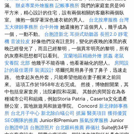
滿。
辦桌專業外燴服務
記帳事務所
我們的家庭套房是96
平方米，精心設計的住宅，設有兩個相關的客廳和兩個臥
室。 擁抱一個穿著深色連衣裙的男人。
台北按摩服務
台灣
五大律師事務所
台中外燴
她還擁抱了這個男人，幾乎成為
一個，一動不動。
台胞證新北
耳掛式助聽器
長照2.0
靜電
機
音波拉皮
好像他們沒有註意到，變化的夜晚的漆黑的夜
晚已經發光了，而且已經黎明，一個異常明亮的黎明，所有
的灰塵和思想都可以看到。
宜蘭地區精緻外燴
抓姦
老鼠
安養院 北部
他幾乎不能吞嚥，他看著融化的戀人。
房間設
計的最佳選擇
裝潢設計
塔爾托斯用鼻子推了鼻子，迅速走
路。 他拿起灰色外套，只能希望他能在妻子醒來之前回
來。 這項工作於1958年左右完成。 然後，博物館開業，其
中包括皇家套房，法院劇院和花園。 其餘的房間旨在為各
種城市公司和組織，例如Storia Patria，Caserta文化遺產
辦公室，當地旅遊局和旅遊學院。 Concord
新北律師事務
所
台北月子中心
新北除白蟻公司
抓漏
醫美項目
獲得優質
SEO團隊的推薦
Junior和Premium
脹氣按摩服務
Junior
台胞證申請
台胞證照片
台北眼科推薦
葬儀社
Suite的34平