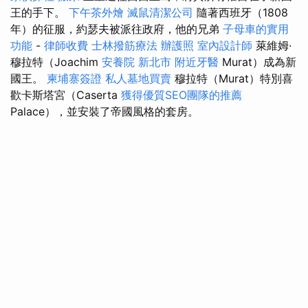
王的手下。
下午茶外燴
滅鼠清潔公司
隨著西班牙（1808
年）的征服，約瑟夫被派往政府，他的兄弟
子母車的實用
功能
-
律師收費
士林撥筋療法
辦護照
室內設計師
萊維姆·
穆拉特（Joachim
安養院 新北市
附近牙醫
Murat）成為新
國王。
柬埔寨簽證
私人墓地買賣
穆拉特（Murat）特別喜
歡卡斯塔宮（Caserta
獲得優質SEO團隊的推薦
Palace），並安裝了帝國風格的套房。