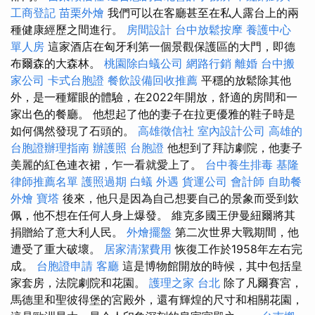
工商登記
苗栗外燴
我們可以在客廳甚至在私人露台上的兩
種健康經歷之間進行。
房間設計
台中放鬆按摩
養護中心
單人房
這家酒店在匈牙利第一個景觀保護區的大門，即德
布爾森的大森林。
桃園除白蟻公司
網路行銷
離婚
台中搬
家公司
卡式台胞證
餐飲設備回收推薦
平穩的放鬆除其他
外，是一種耀眼的體驗，在2022年開放，舒適的房間和一
家出色的餐廳。 他想起了他的妻子在拉更優雅的鞋子時是
如何偶然發現了石頭的。
高雄徵信社
室內設計公司
高雄的
台胞證辦理指南
辦護照
台胞證
他想到了拜訪劇院，他妻子
美麗的紅色連衣裙，乍一看就愛上了。
台中養生排毒
基隆
律師推薦名單
護照過期
白蟻
外遇
貨運公司
會計師
自助餐
外燴
寶塔
後來，他只是因為自己想要自己的景象而受到欽
佩，他不想在任何人身上爆發。 維克多國王伊曼紐爾將其
捐贈給了意大利人民。
外燴擺盤
第二次世界大戰期間，他
遭受了重大破壞。
居家清潔費用
恢復工作於1958年左右完
成。
台胞證申請
客廳
這是博物館開放的時候，其中包括皇
家套房，法院劇院和花園。
護理之家 台北
除了凡爾賽宮，
馬德里和聖彼得堡的宮殿外，還有輝煌的尺寸和相關花園，