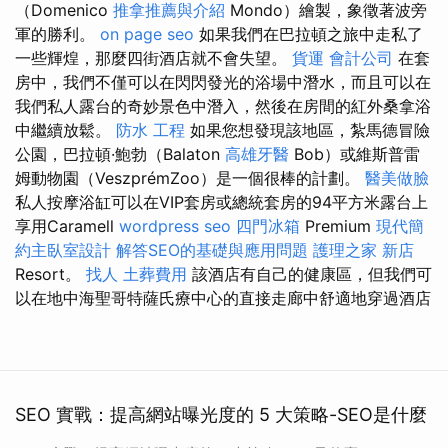
（Domenico
推拿推薦與介紹
Mondo）繪製，象徵著波旁
軍的勝利。
on page seo
如果我們在巴拉頓之旅中走私了
一些輝煌，那麼四街酒店就不會失望。
貨運
會計公司
在套
房中，我們不僅可以在閃閃發光的浴場中潛水，而且可以在
我們私人露台的奇妙景色中潛入，然後在房間的紅外桑拿浴
中繼續放鬆。
防水 工程
如果您想發現該地區，紮馬德冒險
公園，巴拉頓·鮑勃（Balaton
高雄牙醫
Bob）或維斯普雷
姆動物園（VeszprémZoo）是一個很棒的計劃。
醫美做臉
私人按摩浴缸可以在VIP套房或總統套房的94平方米露台上
享用Caramell
wordpress seo
四門冰箱
Premium
現代簡
約主臥室設計
解答SEO的基礎與應用問題
護理之家 新店
Resort。
找人
土葬費用
該酒店有自己的健康區，但我們可
以在地中海聖哥特薩氏療中心的直接走廊中舒適地穿過酒店
SEO 實戰：提高網站曝光度的 5 大策略-SEO是什麼