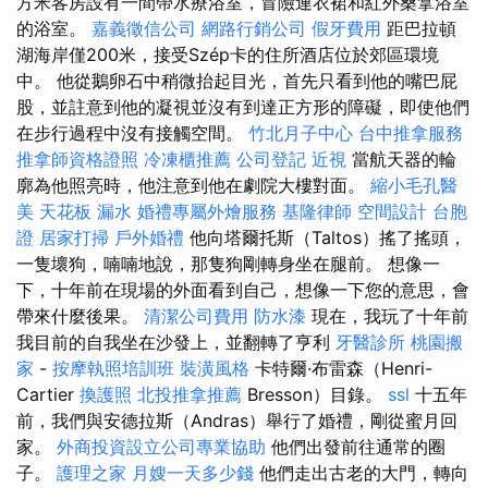
方米客房設有一間帶水療浴室，冒險連衣裙和紅外桑拿浴室
的浴室。
嘉義徵信公司
網路行銷公司
假牙費用
距巴拉頓
湖海岸僅200米，接受Szép卡的住所酒店位於郊區環境
中。 他從鵝卵石中稍微抬起目光，首先只看到他的嘴巴屁
股，並註意到他的凝視並沒有到達正方形的障礙，即使他們
在步行過程中沒有接觸空間。
竹北月子中心
台中推拿服務
推拿師資格證照
冷凍櫃推薦
公司登記
近視
當航天器的輪
廓為他照亮時，他注意到他在劇院大樓對面。
縮小毛孔醫
美
天花板 漏水
婚禮專屬外燴服務
基隆律師
空間設計
台胞
證
居家打掃
戶外婚禮
他向塔爾托斯（Taltos）搖了搖頭，
一隻壞狗，喃喃地說，那隻狗剛轉身坐在腿前。 想像一
下，十年前在現場的外面看到自己，想像一下您的意思，會
帶來什麼後果。
清潔公司費用
防水漆
現在，我玩了十年前
我目前的自我坐在沙發上，並翻轉了亨利
牙醫診所
桃園搬
家
-
按摩執照培訓班
裝潢風格
卡特爾·布雷森（Henri-
Cartier
換護照
北投推拿推薦
Bresson）目錄。
ssl
十五年
前，我們與安德拉斯（Andras）舉行了婚禮，剛從蜜月回
家。
外商投資設立公司專業協助
他們出發前往通常的圈
子。
護理之家
月嫂一天多少錢
他們走出古老的大門，轉向