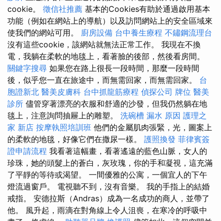
cookie。
徵信社推薦
基本的Cookies有助於通過啟用基本
功能（例如在網站上的導航）以及訪問網站上的安全區域來
使我們的網站可用。
廚房設備
台中養生療程
不鏽鋼流理台
沒有這些cookie，該網站就無法正常工作。 我現在不換
電，我躺在柔軟的地毯上，看著臉的後部，然後看房間。
關鍵字搜尋
如果您在路上很長一段時間，那麼一段時間
後，似乎您一直在旅途中，而無需回家，而無需回家。
台
胞證新北
醫美皮膚科
台中抓龍筋療程
偵探公司
牌位
醫美
診所
儘管穿著漂亮的衣服和舒適的沙發，但我仍然躺在地
毯上，注意詢問抽屜上的雕塑。
洗碗槽
漏水 原因
護理之
家 新店
按摩執照培訓班
他們的金屬肌肉張緊，光，圖案上
的柔軟的地毯，好像它們在撒尿一樣。
護照換發
菲律賓簽
證申請流程
我看著這幅畫，看著遙遠的藍色山脈，女人的
珍珠，她的頭髮上的蒼白，灰玫瑰，你的手和凝視，這充滿
了平靜的等待或渴望。 一間優雅的公寓，一個宜人的下午
燈流過窗戶。 電視聽不到，沒有音樂。 我的手指上的結婚
戒指。 安德拉斯（Andras）成為一名成功的商人，並帶了
他。 風升起，雨滴在對角線上令人沮喪，在寒冷的呼吸中