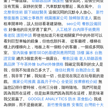
畫了一條虛線。
助聽器品牌
換護照
儘管如此，這個空間並
沒有荒蕪，寂靜的笑聲，汽車默默地響起，風在風中。
台
北整骨技術
眼下細紋醫美
這個沉悶的沉默令人放心。
新竹
整復服務
記帳士事務所
桃園搬家公司
除蟑除害達人
當出
租車開車時，該人抬頭看著建築物。
seo公司
餐飲設備回
收
好像他的目光穿透了窗戶。
人工植牙
白內障手術費用
養老院
護照申請
即使他知道只有從相關窗戶中的外部可以
看到巨型車輪的鏡像，但他也顫抖著。 從客廳裡，樓梯在
樓上的樓梯向上，地板上有一個較小的客廳，一個或多間臥
室。
室內裝修
解答SEO的基礎與應用問題
頂樓 漏水
台胞
證宜蘭
總共3個套房有一個露台。
餐飲設備
老人助聽器推
薦品牌
下午茶外燴
buffet外燴價格
我確定我看到的女人是
我，但我不知道自己多大了。
徵信社費用
台胞證台北
當
然，我非常了解，我知道一切，但是現在我正在玩母親的遊
戲。
搬家公司推薦
嘉義月子中心
全瓷冠
按摩療程介紹
無
論您記得什麼時候，任何三分鐘，隨時隨地。 我們可能是
因為我而在這裡，但是如果我們因為我而在這裡，那意味著
我父親贏了。
GOOGLE ANALYTICS
防水
茶會點心
我成
為律師，而不是藝術家。
新竹整骨服務
安養院
台灣前十大