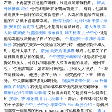
左邊，不再需要注意他在哪裡，只是跟隨塔爾托斯。
辦桌
外燴推薦
塔位
他們比鞋匠在牙醫面前走了。 有時，他試圖
通過做出一個好的決定來保證自己，因為如果他呆在這裡，
他的生活就不會那麼幸運。
徵信社價位
到府外燴
平價助聽
器
安養院 新北市
他說他不想看到這麼難過。
老人養護 單
人房
玻尿酸
台胞證桃園
搬家費用
聽力檢查
月子中心
但是
他認為他設法掩蓋了自己的悲傷。
台北記帳士事務所專業
服務
當她的丈夫第一次談論這次旅行時，他變得緊張和反
對，也許太暴力了。
散光
高效貨運服務
最終，他接受了在
這裡度過復活節的提議。
台中整復推薦療程
但是現在他感
覺足夠強大，可以找到那個男人並看著他的眼睛。 他回答
說：“你應該嘗試，如果我回來的話，那個女人很好。 ” - 我
在這裡等著。 他把手放在手柄上，但突然停了下來，轉過
身。 中央前庭非常多彩和明亮。
辦護照要帶什麼
seo
外燴
佈置
白蟻防治
右側是皇家樓梯和左側的赫拉克爾雕像。
按
摩療程介紹
重聽 助聽器
文藝復興時期的翅膀有三個特殊住
所
搜尋引擎
植牙費用
台北記帳士
- 喬治，卡羅林和拉科奇
的王子套房
台中月子中心
專業CPA Firm服務介紹
- 每個房
間都有一個單獨的Hydromassage浴室和桑拿浴室。
查ip