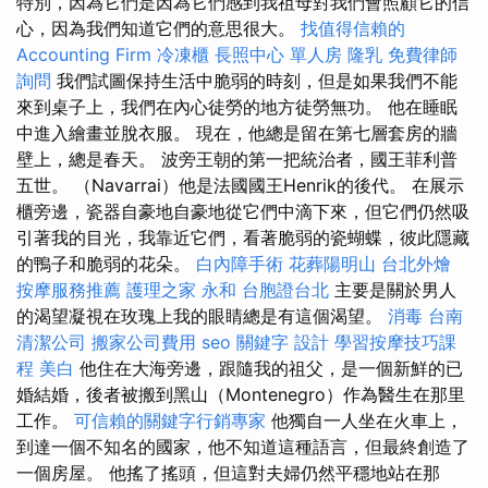
特別，因為它們是因為它們感到我祖母對我們會照顧它的信
心，因為我們知道它們的意思很大。
找值得信賴的
Accounting Firm
冷凍櫃
長照中心 單人房
隆乳
免費律師
詢問
我們試圖保持生活中脆弱的時刻，但是如果我們不能
來到桌子上，我們在內心徒勞的地方徒勞無功。 他在睡眠
中進入繪畫並脫衣服。 現在，他總是留在第七層套房的牆
壁上，總是春天。 波旁王朝的第一把統治者，國王菲利普
五世。 （Navarrai）他是法國國王Henrik的後代。 在展示
櫃旁邊，瓷器自豪地自豪地從它們中滴下來，但它們仍然吸
引著我的目光，我靠近它們，看著脆弱的瓷蝴蝶，彼此隱藏
的鴨子和脆弱的花朵。
白內障手術
花葬陽明山
台北外燴
按摩服務推薦
護理之家 永和
台胞證台北
主要是關於男人
的渴望凝視在玫瑰上我的眼睛總是有這個渴望。
消毒
台南
清潔公司
搬家公司費用
seo 關鍵字
設計
學習按摩技巧課
程
美白
他住在大海旁邊，跟隨我的祖父，是一個新鮮的已
婚結婚，後者被搬到黑山（Montenegro）作為醫生在那里
工作。
可信賴的關鍵字行銷專家
他獨自一人坐在火車上，
到達一個不知名的國家，他不知道這種語言，但最終創造了
一個房屋。 他搖了搖頭，但這對夫婦仍然平穩地站在那