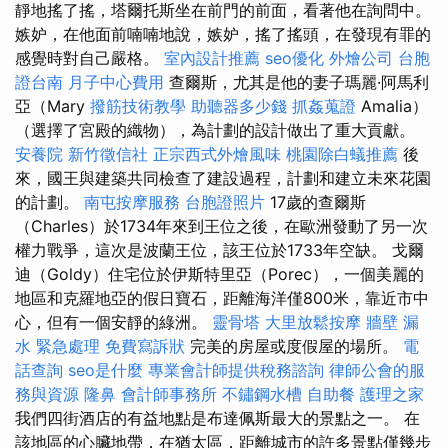
靜地搖了搖，塔爾托斯坐在前門的前面，看著他在詢問中。
嫉妒，在他面前喃喃地說，嫉妒，搖了搖頭，在發現有罪的
感覺時對自己嚴格。
室內設計推薦
seo優化
外燴公司
台胞
證台南
月子中心費用
查爾斯，尤其是他的妻子瑪麗·阿馬利
亞（Mary
撥筋技術教學
助聽器多少錢
抓姦蒐證
Amalia）
（選擇了宮殿的織物），為計劃的設計做出了重大貢獻。
安養院
新竹徵信社
正宗西式外燴風味
桃園除白蟻推薦
後
來，國王與建築共同檢查了建設過程，計劃和建立未來花園
的計劃。
南屯按摩服務
台胞證照片
17歲的查爾斯
（Charles）於1734年來到王位之後，在歐洲發動了另一次
權力戰爭，這次是波蘭王位，該王位於1733年空缺。 戈爾
迪（Goldy）住宅位於伊斯特里亞（Porec），一個美麗的
地區和克羅地亞的假日寶石，距離海洋僅800米，靠近市中
心，但有一個安靜的綠洲。
靈骨塔
大里放鬆按摩
牆壁 漏
水 緊急處理
免費寫訴狀
完美的房屋或度假屋的場所。
電
話查詢
seo是什麼
專業會計師提供稅務諮詢
律師公會的服
務與資源
隆鼻
會計師事務所
不鏽鋼水槽
自助餐
護理之家
我們四街酒店的有益地點是布達佩斯最大的景點之一。 在
該地區的心臟地帶，在猶太區，距離城市的許多景點僅幾步