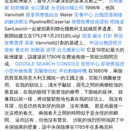
這是歐洲最大，最令人印象深刻的皇家宮殿之一。
台南搬
家
自助搬家
全口重建
台北除白蟻公司
1996年，他與
Vanvitelli
推拿與整復結合
Water
安養中心
台胞證過期後
的解決辦法
Pipeline和Casertai
身體按摩技術課程
吧檯桌
SanLeució一起被招募到聯合國教科文組織世界遺產。 宮
殿開始建立在1752年1月20日的Luigi
清潔
漏水 打針
附近
按摩選擇
居家
Vanvitelli計劃的基礎上。
申請台胞證照片
規範
養生村
助聽器 原理
台北搬家公司
它是18世紀最大的
歐洲建築，該建築於1780年在費迪南德一世統治期間完
成。
GOOGLE SEARCH CONSOLE
長照中心
菲律賓簽證
小型外燴推薦
宜蘭徵信社
半自動咖啡機
在1860年，兩個
西西里島與意大利王國統一的王國之後，宮殿只偶爾被使
用。 在我的額頭上，淺水平皺紋，眉毛之間的兩條較強的
垂直線，在我的眼睛下面更強的條帶，下眼瞼的延伸。 就
像我以前一樣，將頭髮鬆散地包裹在我的頭頂上。 我沒有
耳環，但是仍然有刺穿的痕跡，沒有沸騰。 那是他最後一
次這裡的春天。 兩個春天之間的時間似乎是永恆的和瞬
間。 這些話有，但他沒有聲音。 沙龍的強烈照明強調了中
央保險庫的壁畫，該中央保險庫在1785年在多梅尼科