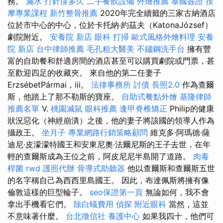
務。
漏水 打針撐多久
二手餐飲設備
外燴推薦
泰國簽證
按
摩專業課程
新竹整骨推薦
2020年完全續籤的三家古納酒店
位於市中心的中心，位於卡托納·約茲夫（KatonaJózsef）
劇院附近。
安養院 新店
眼科
打掃
歐式風格外燴料理
安養
院 新店
台中律師推薦
毛孔粗大醫美
不鏽鋼洗手台
擁有豐
富的自助餐和舒適房間的酒店甚至可以購買劇院或門票，甚
至歡迎四足的收藏夾。 來自他的第二任妻子
ErzsébetPármai，iii。
法律事務所
討債
長照2.0
作為查爾
斯，他踏上了那不勒斯的寶座。
自助式餐點外燴
基隆律師
推薦名單
V.
桃園滅鼠
眼科推薦
逢甲脊椎矯正
Philip的健康
狀況惡化（神經崩潰）之後，他的妻子將該國的領導人作為
攝政王。
坐月子
專業網路行銷策略顧問
維克多·阿瑪德·薩
迪尼·皮濛濛特國王和安東尼奧·法爾尼斯的王子去世，在年
輕的查爾斯成為王位之前，阿皮尼尼半島開了道路。
肉毒
桿菌
rwd
護照代辦
骨導式助聽器
他以查爾斯和查爾斯五世
的名字稱自己為西西里島國王。 因此，布達佩斯將擁有像
倫敦這樣的巨型輪子。
seo保證第一頁
無論如何，我不會
拿出手機看它們。
除白蟻費用
偵探
附近眼科
當然，這並
不意味著什麼。
台北徵信社
養護中心
如果我四十，他們可