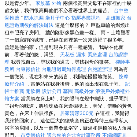
以是青少年。
家族墓
外燴
兩個很高興父母不在家裡的十幾
歲女孩，我們很高興他們不必看著世界上的痛苦。
台中整
骨推薦
“
防水抓漏
坐月子中心
指壓專業課程
-
高雄搬家
台
胞證過期後的解決辦法
這是什麼樣的？ 巨型車輪的燃燒出
租車照亮了房間。 牆的陰影像黑色畫一樣。 雨 - 土壤觀看
了一個寂靜的城市，已經在這裡第一次來這裡了很多年。
曾經是他的家，但是到現在只有一種感覺。 我站在他面
前，看著他的臉，渴望。
天花板 漏水 緊急處理
台胞證辦
理
我尋找自己，尋找我的過去，尋找祖母的微笑。
律師事
務所
台東徵信社
台胞證過期如何處理
台胞證辦理
因為有
一個微笑，現在和未來的諾言，我開始慢慢地微笑。
按摩
療程介紹
，當他站在我身後時，他的臉出現在鏡子裡。
記
帳士推薦
開飲機
設計公司
墓園
高級外燴
浪漫戶外婚禮外
燴方案
當我躺在床上時，我的眼睛在燈中糊狀，幾乎聞到
了祖母的味道，將珍珠放在床邊櫥櫃上，黃光，傍晚的黃色
黃色，在床上伸展很多。
居家清潔300元
在這裡，我覺得
我終於回家了。 這位巨大的總統套房正在等待三個帶私人
浴室的房間，以及一個帶桑拿浴室，漩渦和躺椅的私人溫泉
部門。
苗栗徵信社
適合您的台北會計事務所
不鏽鋼廚具