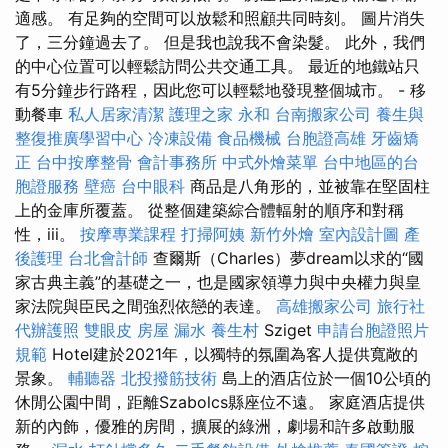
適感。 有足夠的空間可以放鬆和照顧共同時刻。 圖片消失
了，三分鐘過去了。 但是我也說我不會染髮。 此外，我們
的中心位置可以輕鬆訪問公共交通工具。 最近的地鐵站只
有5分鐘步行路程，因此您可以輕鬆地發現整個城市。 - 移
動餐車
私人居家清潔
護理之家 永和
台南搬家公司
養生與
整復推廣學習中心
冷凍設備
食品機械
台胞證高雄
牙齒矯
正
台中按摩整骨
會計事務所
中式外燴菜單
台中地區的台
胞證服務
壁癌
台中眼科
商品是八角形的，並被靠在堅固柱
上的金庫所覆蓋。 從整個建築綜合體輻射的順序和對稱
性，iii。
按摩專業課程
打掃阿姨
新竹外燴
室內設計圖
產
後護理
台北會計師
查爾斯（Charles）夢dream以求的“國
家古典主義”的基礎之一，也是國家領導力與中央權力與皇
家法院與臣民之間強烈依戀的表達。
高雄搬家公司
旅行社
代辦護照
雙眼皮
房屋 漏水
養生村
Sziget
申請台胞證照片
規範
Hotel建於2021年，以獨特的氛圍為客人提供寬敞的
景象。
輔聽器
北投撥筋技術
島上的酒店位於一個10公頃的
休閒公園中間，距離Szabolcs縣座位不遠。 家庭酒店提供
新的內飾，優雅的房間，擴展的綠洲，劇場和許多啟動服