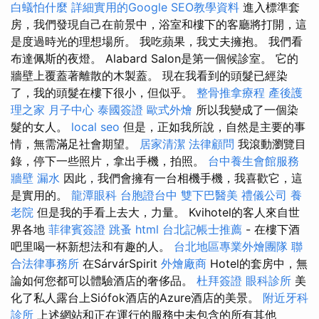
白蟻怕什麼
詳細實用的Google SEO教學資料
進入標準套
房，我們發現自己在前景中，浴室和樓下的客廳將打開，這
是度過時光的理想場所。 我吃蘋果，我丈夫擁抱。 我們看
布達佩斯的夜燈。 Alabard Salon是第一個候診室。 它的
牆壁上覆蓋著離散的木製蓋。 現在我看到的頭髮已經染
了，我的頭髮在樓下很小，但似乎。
整骨推拿療程
產後護
理之家 月子中心
泰國簽證
歐式外燴
所以我變成了一個染
髮的女人。
local seo
但是，正如我所說，自然是主要的事
情，無需滿足社會期望。
居家清潔
法律顧問
我滾動瀏覽目
錄，停下一些照片，拿出手機，拍照。
台中養生會館服務
牆壁 漏水
因此，我們會擁有一台相機手機，我喜歡它，這
是實用的。
龍潭眼科
台胞證台中
雙下巴醫美
禮儀公司
養
老院
但是我的手看上去大，力量。 Kvihotel的客人來自世
界各地
菲律賓簽證
跳蚤
html
台北記帳士推薦
- 在樓下酒
吧里喝一杯新想法和有趣的人。
台北地區專業外燴團隊
聯
合法律事務所
在SárvárSpirit
外燴廠商
Hotel的套房中，無
論如何您都可以體驗酒店的奢侈品。
杜拜簽證
眼科診所
美
化了私人露台上Siófok酒店的Azure酒店的美景。
附近牙科
診所
上述網站和正在運行的服務中未包含的所有其他