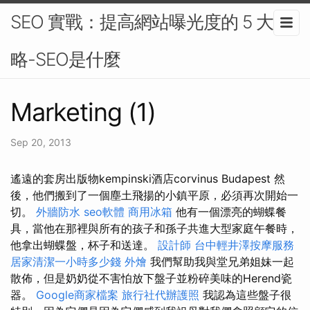
SEO 實戰：提高網站曝光度的 5 大策
略-SEO是什麼
Marketing (1)
Sep 20, 2013
遙遠的套房出版物kempinski酒店corvinus Budapest 然
後，他們搬到了一個塵土飛揚的小鎮平原，必須再次開始一
切。
外牆防水
seo軟體
商用冰箱
他有一個漂亮的蝴蝶餐
具，當他在那裡與所有的孩子和孫子共進大型家庭午餐時，
他拿出蝴蝶盤，杯子和送達。
設計師
台中輕井澤按摩服務
居家清潔一小時多少錢
外燴
我們幫助我與堂兄弟姐妹一起
散佈，但是奶奶從不害怕放下盤子並粉碎美味的Herend瓷
器。
Google商家檔案
旅行社代辦護照
我認為這些盤子很