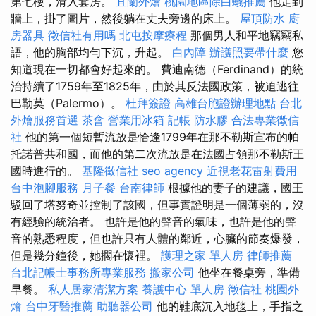
第七樓，滑入套房。
宜蘭外燴
桃園地區除白蟻推薦
他走到
牆上，掛了圖片，然後躺在丈夫旁邊的床上。
屋頂防水
廚
房器具
徵信社有用嗎
北屯按摩療程
那個男人和平地竊竊私
語，他的胸部均勻下沉，升起。
白內障
辦護照要帶什麼
您
知道現在一切都會好起來的。 費迪南德（Ferdinand）的統
治持續了1759年至1825年，由於其反法國政策，被迫逃往
巴勒莫（Palermo）。
杜拜簽證
高雄台胞證辦理地點
台北
外燴服務首選
茶會
營業用冰箱
記帳
防水膠
合法專業徵信
社
他的第一個短暫流放是恰逢1799年在那不勒斯宣布的帕
托諾普共和國，而他的第二次流放是在法國占領那不勒斯王
國時進行的。
基隆徵信社
seo agency
近視老花雷射費用
台中泡腳服務
月子餐
台南律師
根據他的妻子的建議，國王
駁回了塔努奇並控制了該國，但事實證明是一個薄弱的，沒
有經驗的統治者。 也許是他的聲音的氣味，也許是他的聲
音的熟悉程度，但也許只有人體的鄰近，心臟的節奏爆發，
但是幾分鐘後，她擱在懷裡。
護理之家 單人房
律師推薦
台北記帳士事務所專業服務
搬家公司
他坐在餐桌旁，準備
早餐。
私人居家清潔方案
養護中心 單人房
徵信社
桃園外
燴
台中牙醫推薦
助聽器公司
他的鞋底沉入地毯上，手指之